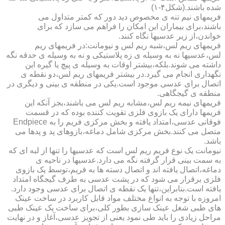
شده باشند.(شکل۴-۱)
فریمهای نیم تنه ی مخصوص دید دور که کمتر متداول می
باشند،برای بیماران این امکان را فراهم می سازد که برای
خواندن،از زیر عدسیها نگاه کنند.
فریمهای ریم لس،شبه ریم لس و نیومانت:در فریمهای ریم
لس،عدسیها نه به وسیله ی زه پلاستیکی و نه به وسیله ی حدقه نگه
داشته می شوند.بلکه،بیشتر اوقات به وسیله ی پیچ یا گیره این
نگهداری انجام می گیرد.در بیشتر فریمهای ریم لس،دو نقطه ی
اتصال برای عدسی موجود است.یکی در منطقه ی بینی و دیگری در
منطقه ی گیجگاهی.
فریمهای نیمه ریم لس،مشابه ریم لس می باشند،بجز آنکه این
فریمها دارای یک بازوی فلزی تقویت کننده بوده که در قسمت
فوقانی عدسی،امتداد یافته و بخش مرکزی فریم را به Endpiece
متصل می کنند.بخش مرکزی شامل دماغه،بازوهای پد و پدها می
باشد.
نیومانت یک نوع فریم ریم لس است که عدسیها را تنها از لبه ای که
به سمت بینی قرار گرفته نگه می دارد.عدسیها در ناحیه ی
دماغه،اتصال یافته اند و اتصال دسته ها به فریم،توسط یک بازوی
فلزی برقرار می شود که در پشت عدسی به طرف گیجگاه امتداد
یافته است.بنابراین،تنها یک نقطه ی اتصال برای عدسی وجود دارد.
امروزه با توجه به انواع مختلف مواد قابل کاربرد در ساخت عینک
های طبی شغل عینک سازی بطور کلی،برای ساخت یک عینک طبی
مراحل زیادی را باید طی نمود یعنی از تجویز عدسی،آغاز و در نهایت