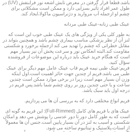
باشد.قطعاً قرار گرفتن در معرض تابش اشعه نور فرابنفش (UV) در
طول عمر افراد تأثیر بسزایی دارد و ممکن است مشکلاتی برای
چشم او ازجمله آب مروارید و دژنراسیون ماکولا،ایجاد کند.
عینک طبی زنانه-عینک طبی مردانه
به طور کلی یکی از ویژگی های یک عینک طبی خوب این است که
لنز آن از نظر پزشکی مناسب بیماری چشم باشد و همچنین بتواند در
مقابل خطراتی که چشم را تهدید می کند ازجمله برخورد و شکستی
مقاومت کند.البته انعکاس نور و سرعت پخش آن نیز بسیار مهم
است که هنگام خرید عینک باید درباره این موضوعات از فروشنده
سؤال کنید.
فریم:عینک طبی نیمه فریم قاب عینک عامل مهم دیگر برای عینک
طبی می باشد.فریم از چندین جهت حائز اهمیت است.اول اینکه
وزن آن بسیار مهم است زیرا در برخی موارد ممکن است چندین
ساعت و یا حتی چندین روز بر روی چشم شما باشد.پس فریم در
درجه اول باید سبک باشد.
فریم انواع مختلفی دارد که به بررسی آن ها می پردازیم.
عینک های با فریم های کامل (Full-Rimmed): این فریم به گونه ای
است که به طور کامل دور تا دور عدسی را پوشش می دهد و امکان
شکستی و آسیب به لنز در آن بسیار پایین است.جنس آن ها معمولاً
از استات،پلاستیک و تیتانیوم ساخته می شود.