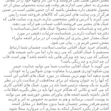
معتبر،جنس تقلبی نمی فروشند و با این کار وجهه خود را در مقابل
مشتری به خطر نمی اندازند.هر وقت هم دیدید،محصولی بیش از حد
معمول تخفیف دارد،مطمئن باشید که آن جنس،تقلبی است.در ضمن
هرگز از وب سایت های اینترنتی که کالاهای فروخته شده را پس
نمی گیرند یا آدرس و تلفن مشخصی ندارند،خرید.وب سایت هایی که
عینک های معتبر می فروشند،اغلب ضمانت هم ارائه می دهند.
دفترچه و شناسنامه عینک:معمولا عینک های اصل،شناسنامه یا
دفترچه اصالت دارند.در شناسنامه،جزئیات دقیقی در مورد
عینک،مقدار خش پذیری لنز،مقاومت آن در برابر اشعه ماوراء
بنفش،جنس فریم و … بیان می شود.
راهنمای خرید عینک آفتابی مناسب:سلامت چشمان شما ارتباط
مستقیم با عینک آفتابی که می زنید دارد اما می دانید شیشه های
عینکی که می زنید چه ویژگی هایی باید داشته باشد؟ بهتر است قاب
آن چه اندازه و چه رنگی باشد؟
می گویند با عینک آفتابی مناسب شما می توانید جذابیت جیمز
وین،شکوه اودری هیپورن،یا متفاوت بودن شولاپین را به خودتان
هدیه بدهید اما مهم ترین مسئله در مورد عینک های آفتابی این است
که آنها را به عنوان وسیله ای برای محافظت از سلامت تان در نظر
بگیرید نه یک وسیله تزئینی.شما باید در مورد عینک های آفتابی کاری
که می کنند و نکاتی که هنگام خرید آنها باید در نظر بگیرید،اطلاعات
کامل داشته باشید.اشعه های ماورای بنفش خورشید هم می توانند
به پوست آسیب برسانند و هم به چشم،به خصوص به لنز و قرنیه
چشم،هرقدر بیشتر چشمان شما بدون محافظ در مقابل اشعه
آفتاب قرار بگیرد احتمال اینکه به بیماری آب مروارید مبتلا شوید