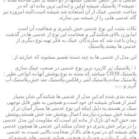
: شیشه۲: پلاستیک شیشه اولین و ابندایی ترین ماده ای که در
ساخت عدسی عینک از آن استفاده شد شیشه است.البته امروزه نیز
گاه عدسی هایی را از شیشه می سازند.
نکات مثبت این نوع عدسی خش ناپذیری و شفافیت آن است
اما،وزن بالای،شکنندگی و ضخامت این نوع از عدسی ها،در گذشت
زمان باعث شد که سازندگان عینک به فکر تهیه نوع دیگری از
عدسی ها بیفتند.پلاستیک
این مدل از عدسی ها به چند دسته تقسم میشوند که عبارتند از :
۱ : پلاستیک :پر کاربرد ترین نوع عدسی در صنعت عینک سازی
پلاستیک CR39 میباشد که بسته به نوع پوشش آنها،به انواعی نظیر :
پلاستیک ساده،پلاستیک آنتی رفلکس،پلاستیک ضد خش،پلاستیک آب
گریز و …..
دسته بندی شده اند.این مدل از عدسی ها شکنندگی شان بسیار
کمتر از همتای شیشه ای خود است،و همچنین به طور قابل توجهی
سبک تر هستند.به دلیل اینکه این نوع عدسی ها بسیار آسان تر از
شیشه خش میپذیرد،نیازمند اعمال پوشش ضد خش هستند،پوشش
ضد خش لایه ای نازک از ماده ای است،که مقاومت این مدل عدسی
را در برابر خش پذیری دو چندان میکند.این عدسی ها همچون عدسی
های شیشه ای در نمره های بالا،از ضخامت بالایی نسبت به عدسی
های پلی کربنات برخوردارند.همچنین همانند عدسی های شیشه ای