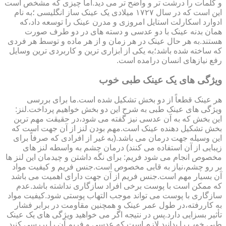
و کلمات را درشت تر و واضح تر می دید.اما چیزی که مشخص است
این است که در سال ۱۷۲۷ میلادی یک عینک ساز انگلیسی ؛به نام
ادوارد اسکارلت استایل امروزی و مدرن عینک را توسعه داد،که
همان بدنه عینک با دو عدسی و دسته های در دو طرف صورت
هستند.به هر حال عینک در هر زمان و از هر ماده و توسط هر فردی
که ساخته شده باشد؛به یکی از ابزاری ترین و کاربردی ترین وسایل
رفع نیازهای انسان درامده است.
ویژگی های یک عینک طبی خوب
هر عینک قطعاً از دو بخش تشکیل شده است.ما برای بررسی
ویژگی های عینک طبی به شرح این دو بخش خواهیم پرداخت.لنز:
این بخش که به آن عدسی نیز گفته می شود،در حقیقت مهم ترین
بخش تشکیل دهنده عینک است.مهم بودن لنز از آن جهت است که
این وسیله جهت درمان می باشد.(به غیر از افرادی که صرفاً برای
زیبایی از آن استفاده می کنند) درمان چشم به واسطه لنز های
مخصوص انجام می شود فریم: برای نگه داشتن و چیدمان این لنز ها
بر رو چشم،نیاز به قابی مخصوص است.جنس فریم و کیفیت مواد
آن بسیار مهم است.جنس فریم از آن جهت دارای اهمیت می باشد
که ممکن است با پوست برخی افراد سازگاری نداشته باشد.عدم
سازگاری با پوست می تواند موجب التهاب پوستی شود.کیفیت مواد
به کاررفته،در طول عمر عینک و همچنین مقاومت در برابر فشار
تأثیر بسزایی دارد.پس در نتیجه اگر می خواهید ویژگی های یک عینک
طبی خوب را بدانید لازم است که عدسی و فریم آن را بررسی کنید