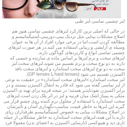
لنز چشمی تماسی-لنز طبی
در حالی که اصلی ترین کارکرد لنزهای چشمی تماسی هنوز هم
اصلاح مشکلات بینایی مثل نزدیک بینی،دوربینی،آستیگماتیسم و
مطالعه کردن است،اما در برخی موارد افراد از آن ها به عنوان
وسیله ی آرایشی و زیبایی استفاده می کنند.در هر صورت لنزهای
چشمی تماسی انواع و کاربردهای گوناگون دارند.
لنزهای سخت و نرم:لنزها بر اساس ماده ی سازنده و جنسی که
دارند به دو نوع سخت و نرم تقسیم می شوند.لنزهای سخت:لنز
سخت به دو نوع لنزهای سخت استاندارد و لنزهای سخت نافذ
اکسیژن تقسیم می شود (hard lenses یا GP lenses).
لنز سخت استاندارد:«لنزهای سخت استاندارد» در حقیقت به نوعی
از لنز تماسی گفته می شود که قادر به انتقال اکسیژن نیستند و در
برابر اکسیژن نفوذناپذیر هستند؛ در نتیجه قرنیه برای تهیه ی اکسیژن
متکی به پمپاژ اشک میان قرنیه و لنز در اثر پلک زدن است.لنزهای
سخت استاندارد با استفاده از محلول نرم کننده روی چشم قرار می
گیرند.این لنزها به خاطر قیمت مناسب،نگهداری آسان و تأثیرشان
در اصلاح مشکلات بینایی به خصوص آستیگماتیسم طرفداران زیای
دارند.با این همه،لنزهای سخت استاندارد به خاطر مشکلاتی از جمله
تاری دید و هیپوکسی (نارسایی اکسیژن به اعضای بدن) معمولا فرد