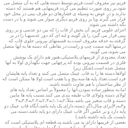
فریم نیز معروف است.فریم،توسط دسته هایی که به آن متصل می
شود،بر روی صورت تنظیم می گردد.فریمهایی هم هستند که دسته
ندارند و در عوض به وسیله ی فشارهای دو طرف بینی در محل خود
قرار می گیرند ویا بر روی فریم دیگری سوار می شوند و یا در دست
نگه داشته می شوند
اجزای جلویی فریم :آن بخش از قاب را که بین دو عدسی و بر روی
بینی قرار می گیرد را پل گویند و لبه ای که دور عدسیهـا را در بر
گرفته،به حدقه معروف است.به قسمتهای بیرونی جلوی قاب که
درمنتها الیه سمت چپ و راست،در نقاطی که دسته ها به آنها متصل
می شوند،می گویند.
تعداد معدودی از فریمهای پلاستیکی،هنوز هم دارای یک پوشش
فلزی در قسمت بیرونی بوده که پرچهایی جهت نگهداری لولا به آنها
متصل شده است.(شکل زیر)
لولاها،دسته ها را به قاب عینک متصل می کنند و تعداد پایه هایشان
فرد است.تعداد پایه ها،سه،پنج و یا هفت است.لولا ها ممکن است که
از نظر ساختمان با هم تفاوت داشته باشند.
اما،به منظور ساده نمودن،آنها را معمولاً بر اساس تعداد پایه های
لولای دسته ولولای قاب طبقه بندی می کنند.نسبت پایه ها مابین
دسته و قاب متغیر می باشد.مثلاً،۲به۱،۱به۲،۳به۲،۲به۳،۴به۳
و۳به۴٫(برای مثال،اگر دسته،دارای یک پایه باشد،آنگاه قاب عینک دو
پایه دارد و بر عکس اگر قاب عینک دارای دو پایه باشد،دسته می
بایست یک پایه داشته باشد.)
بعضی از فریمها دارای پد می باشند.پد،قطعه ای پلاستیکی است که
بر روی بینی قرار می گیرد،تا فریم را نگه دارد.پدها ممکن است