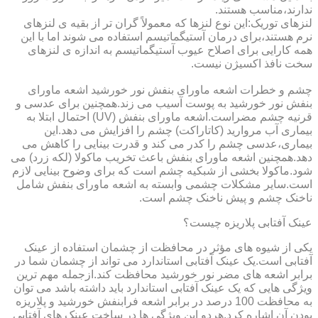
ندارند،مناسب هستند.
لنزهای توریک:این نوع لنزها که معمولاً گران تر از بقیه ی لنزهای
نرم هستند،برای درمان آستیگماتیسم استفاده می شوند اما با این
همه کارایی برای اصلاح عیوب آستیگماتیسم به اندازه ی لنزهای
سخت نافذ اکسیژن نیست.
چشم و خطرات اشعه ماورای بنفش نور خورشید اشعه ماورای
بنفش نور خورشید به پوست آسیب می زند.همچنین برای عدسی و
قرنیه چشم مضراست.اشعه ماورای بنفش (UV) احتمال ابتلا به
بیماری آب مروارید (کاتاراکت) چشم را افزایش می دهد.این
بیماری،عدسی چشم را کدر می کند و قدرت بینایی را کاهش می
دهد.همچنین اشعه ماورای بنفش باعث تخریب ماکولا (لکه زرد) می
شود.ماکولا بخشی از شبکیه چشم است که برای وضوح بینایی لازم
است.سایر مشکلات چشمی وابسته به اشعه ماورای بنفش شامل
ناخنک چشم و پیش ناخنک چشم است.
عینک آفتابی پلاریزه چیست؟
یکی از شیوه های مؤثر در محافظت از چشمان استفاده از عینک
آفتابی است.یک عینک آفتابی استاندارد می تواند از چشمان شما در
برابر اشعه های مضر نور خورشید محافظت کند.ازجمله مهم ترین
ویژگی هایی که یک عینک آفتابی استاندارد باید داشته باشد می توان
به محافظت 100 درصد در برابر اشعه فرابنفش خورشید و پلاریزه
بودن آن اشاره کرد.هردو این ویژگی ها در ساخت عینک های آفتابی