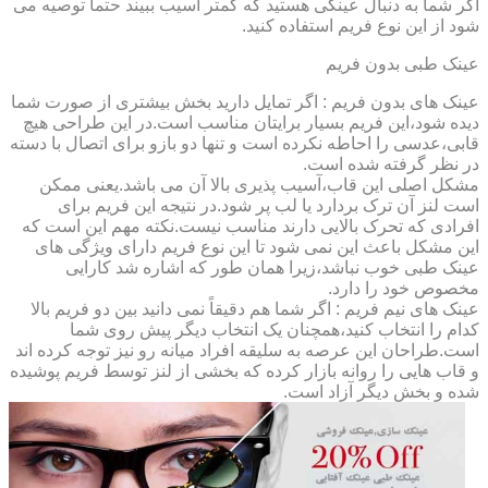
اگر شما به دنبال عینکی هستید که کمتر آسیب ببیند حتماً توصیه می
شود از این نوع فریم استفاده کنید.
عینک طبی بدون فریم
عینک های بدون فریم : اگر تمایل دارید بخش بیشتری از صورت شما
دیده شود،این فریم بسیار برایتان مناسب است.در این طراحی هیچ
قابی،عدسی را احاطه نکرده است و تنها دو بازو برای اتصال با دسته
در نظر گرفته شده است.
مشکل اصلی این قاب،آسیب پذیری بالا آن می باشد.یعنی ممکن
است لنز آن ترک بردارد یا لب پر شود.در نتیجه این فریم برای
افرادی که تحرک بالایی دارند مناسب نیست.نکته مهم این است که
این مشکل باعث این نمی شود تا این نوع فریم دارای ویژگی های
عینک طبی خوب نباشد،زیرا همان طور که اشاره شد کارایی
مخصوص خود را دارد.
عینک های نیم فریم : اگر شما هم دقیقاً نمی دانید بین دو فریم بالا
کدام را انتخاب کنید،همچنان یک انتخاب دیگر پیش روی شما
است.طراحان این عرصه به سلیقه افراد میانه رو نیز توجه کرده اند
و قاب هایی را روانه بازار کرده که بخشی از لنز توسط فریم پوشیده
شده و بخش دیگر آزاد است.