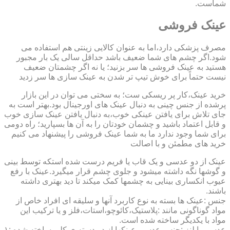
شماست.
عینک فروشی
مصرف پزشکی دارد،اما به عنوان کالایی زینتی هم استفاده می
شود.اگر چشم های شما ضعیف باشد حداقل سالی یک بار مجبور
هستید به عینک فروشی ها سر بزنید؛ یا نه اگر چشمتان ضعیف
نیست حتماً برای خوش تیپ تر شدن به عینک سازی ها سر زدید
خرید عینک،کار پر ریسکی ست؛ به سختی می توان در این بازار
پرشده از جنس چینی به دنبال عینک های اورجینال بود.بهتر است به
جای تلاش برای یافتن عینکی خوب،به دنبال یافتن عینک سازی خوب
و قابل اعتماد باشید و چشمان خودتان را به آن ها بسپارید؛ راه دومی
برای شما وجود ندارد ما به شما عینک فروشی را پیشنهاد می کنیم
خرید های مطمئن و با اصالت
عینک از دو عدسی و یک قاب یا فریم درست شده استکه توسط بینی
و گوشها نگه داشته میشود و جلوی چشم قرار میگیرد.عینک با رفع
عیوب انکساری بینایی به چشمها کمک میکند تا دید بهتری داشته
باشند.
جنس :عینک ها بسته به نوع کاربرد آنها و سلیقه ای افراد خاص از
مواد گوناگونی مانند :پلاستیک،کائوچو،استات،فلز و یا ترکیب این
مواد با یکدیگر ساخته شده است.
عدسی یا لنز :جنس عدسی عینکها از دو دسته ی کلی ساخته شده :۱