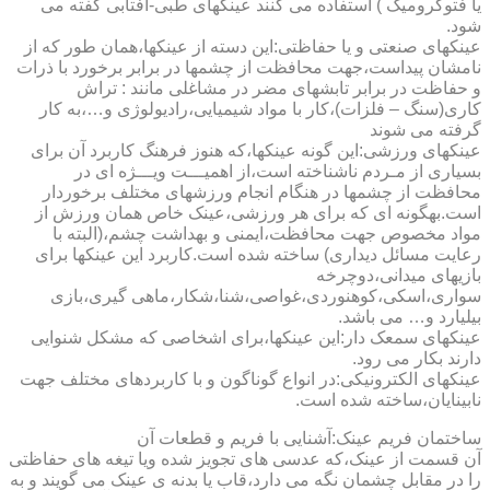
یا فتوکرومیک ) استفاده می کنند عینکهای طبی-آفتابی گفته می
شود.
عینکهای صنعتی و یا حفاظتی:این دسته از عینکها،همان طور که از
نامشان پیداست،جهت محافظت از چشمها در برابر برخورد با ذرات
و حفاظت در برابر تابشهای مضر در مشاغلی مانند : تراش
کاری(سنگ – فلزات)،کار با مواد شیمیایی،رادیولوژی و…،به کار
گرفته می شوند
عینکهای ورزشی:این گونه عینکها،که هنوز فرهنگ کاربرد آن برای
بسیاری از مـردم ناشناخته است،از اهمیـــت ویـــژه ای در
محافظت از چشمها در هنگام انجام ورزشهای مختلف برخوردار
است.به­گونه ای که برای هر ورزشی،عینک خاص همان ورزش از
مواد مخصوص جهت محافظت،ایمنی و بهداشت چشم،(البته با
رعایت مسائل دیداری) ساخته شده است.کاربرد این عینکها برای
بازیهای میدانی،دوچرخه
سواری،اسکی،کوهنوردی،غواصی،شنا،شکار،ماهی گیری،بازی
بیلیارد و… می باشد.
عینکهای سمعک دار:این عینکها،برای اشخاصی که مشکل شنوایی
دارند بکار می رود.
عینکهای الکترونیکی:در انواع گوناگون و با کاربردهای مختلف جهت
نابینایان،ساخته شده است.
ساختمان فریم عینک:آشنایی با فریم و قطعات آن
آن قسمت از عینک،که عدسی های تجویز شده ویا تیغه های حفاظتی
را در مقابل چشمان نگه می دارد،قاب یا بدنه ی عینک می گویند و به