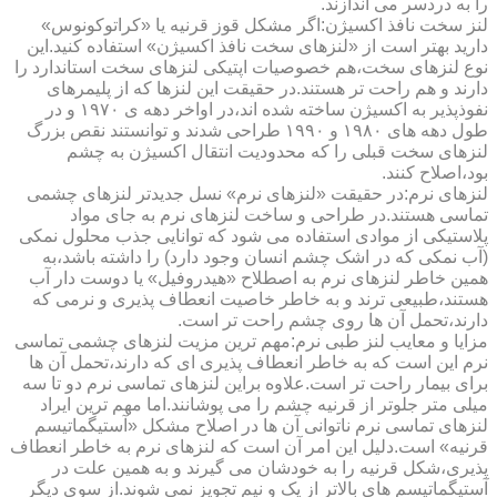
را به دردسر می اندازند.
لنز سخت نافذ اکسیژن:اگر مشکل قوز قرنیه یا «کراتوکونوس»
دارید بهتر است از «لنزهای سخت نافذ اکسیژن» استفاده کنید.این
نوع لنزهای سخت،هم خصوصیات اپتیکی لنزهای سخت استاندارد را
دارند و هم راحت تر هستند.در حقیقت این لنزها که از پلیمرهای
نفوذپذیر به اکسیژن ساخته شده اند،در اواخر دهه ی ۱۹۷۰ و در
طول دهه های ۱۹۸۰ و ۱۹۹۰ طراحی شدند و توانستند نقص بزرگ
لنزهای سخت قبلی را که محدودیت انتقال اکسیژن به چشم
بود،اصلاح کنند.
لنزهای نرم:در حقیقت «لنزهای نرم» نسل جدیدتر لنزهای چشمی
تماسی هستند.در طراحی و ساخت لنزهای نرم به جای مواد
پلاستیکی از موادی استفاده می شود که توانایی جذب محلول نمکی
(آب نمکی که در اشک چشم انسان وجود دارد) را داشته باشد،به
همین خاطر لنزهای نرم به اصطلاح «هیدروفیل» یا دوست دار آب
هستند،طبیعی ترند و به خاطر خاصیت انعطاف پذیری و نرمی که
دارند،تحمل آن ها روی چشم راحت تر است.
مزایا و معایب لنز طبی نرم:مهم ترین مزیت لنزهای چشمی تماسی
نرم این است که به خاطر انعطاف پذیری ای که دارند،تحمل آن ها
برای بیمار راحت تر است.علاوه براین لنزهای تماسی نرم دو تا سه
میلی متر جلوتر از قرنیه چشم را می پوشانند.اما مهم ترین ایراد
لنزهای تماسی نرم ناتوانی آن ها در اصلاح مشکل «آستیگماتیسم
قرنیه» است.دلیل این امر آن است که لنزهای نرم به خاطر انعطاف
پذیری،شکل قرنیه را به خودشان می گیرند و به همین علت در
آستیگماتیسم های بالاتر از یک و نیم تجویز نمی شوند.از سوی دیگر