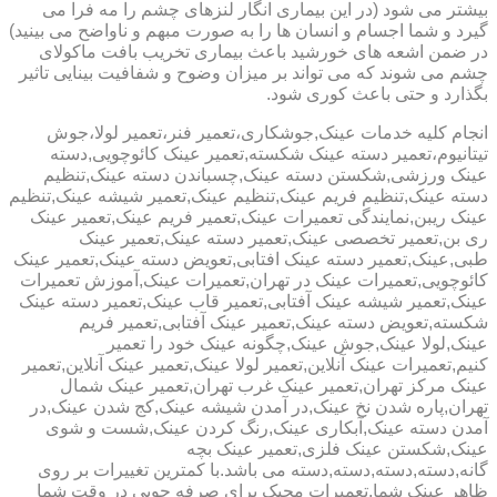
بیشتر می شود (در این بیماری انگار لنزهای چشم را مه فرا می
گیرد و شما اجسام و انسان ها را به صورت مبهم و ناواضح می بینید)
در ضمن اشعه های خورشید باعث بیماری تخریب بافت ماکولای
چشم می شوند که می تواند بر میزان وضوح و شفافیت بینایی تاثیر
بگذارد و حتی باعث کوری شود.
انجام کلیه خدمات عینک,جوشکاری،تعمیر فنر،تعمیر لولا،جوش
تیتانیوم،تعمیر دسته عینک شکسته,تعمیر عینک کائوچویی,دسته
عینک ورزشی,شکستن دسته عینک,چسباندن دسته عینک,تنظیم
دسته عینک,تنظیم فریم عینک,تنظیم عینک,تعمیر شیشه عینک,تنظیم
عینک ریبن,نمایندگی تعمیرات عینک,تعمیر فریم عینک,تعمیر عینک
ری بن,تعمیر تخصصی عینک,تعمیر دسته عینک,تعمیر عینک
طبی,عینک,تعمیر دسته عینک افتابی,تعویض دسته عینک,تعمیر عینک
کائوچویی,تعمیرات عینک در تهران,تعمیرات عینک,آموزش تعمیرات
عینک,تعمیر شیشه عینک آفتابی,تعمیر قاب عینک,تعمیر دسته عینک
شکسته,تعویض دسته عینک,تعمیر عینک آفتابی,تعمیر فریم
عینک,لولا عینک,جوش عینک,چگونه عینک خود را تعمیر
کنیم,تعمیرات عینک آنلاین,تعمیر لولا عینک,تعمیر عینک آنلاین,تعمیر
عینک مرکز تهران,تعمیر عینک غرب تهران,تعمیر عینک شمال
تهران,پاره شدن نخ عینک,در آمدن شیشه عینک,کج شدن عینک,در
آمدن دسته عینک,آبکاری عینک,رنگ کردن عینک,شست و شوی
عینک,شکستن عینک فلزی,تعمیر عینک بچه
گانه,دسته,دسته,دسته,دسته می باشد.با کمترین تغییرات بر روی
ظاهر عینک شما,تعمیرات مجیک برای صرفه جویی در وقت شما