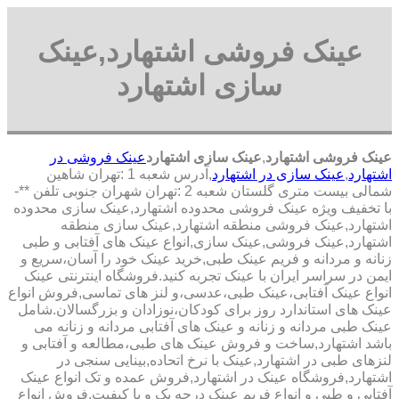
عینک فروشی اشتهارد,عینک
سازی اشتهارد
عینک فروشی اشتهارد
,
عینک سازی اشتهارد
عینک فروشی در
اشتهارد
,
عینک سازی در اشتهارد
,آدرس شعبه 1 :تهران شاهین
شمالی بیست متری گلستان شعبه 2 :تهران شهران جنوبی تلفن **-
با تخفیف ویژه عینک فروشی محدوده اشتهارد,عینک سازی محدوده
اشتهارد,عینک فروشی منطقه اشتهارد,عینک سازی منطقه
اشتهارد,عینک فروشی,عینک سازی,انواع عینک های آفتابی و طبی
زنانه و مردانه و فریم عینک طبی,خرید عینک خود را آسان،سریع و
ایمن در سراسر ایران با عینک تجربه کنید.فروشگاه اینترنتی عینک
انواع عینک آفتابی،عینک طبی،عدسی،و لنز های تماسی,فروش انواع
عینک های استاندارد روز برای کودکان،نوزادان و بزرگسالان.شامل
عینک طبی مردانه و زنانه و عینک های آفتابی مردانه و زنانه می
باشد اشتهارد,ساخت و فروش عینک های طبی،مطالعه و آفتابی و
لنزهای طبی در اشتهارد,عینک با نرخ اتحاده,بینایی سنجی در
اشتهارد,فروشگاه عینک در اشتهارد,فروش عمده و تک انواع عینک
آفتابی و طبی و انواع فریم عینک درجه یک و با کیفیت,فروش انواع