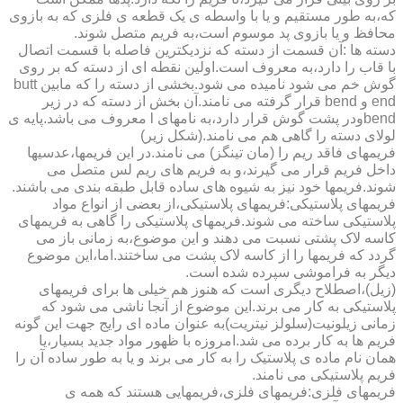
که،به طور مستقیم و یا با واسطه ی یک قطعه ی فلزی که به بازوی
محافظ و یا بازوی پد موسوم است،به فریم متصل شوند.
دسته ها :آن قسمت از دسته که نزدیکترین فاصله با قسمت اتصال
با قاب را دارد،به معروف است.اولین نقطه ای از دسته که بر روی
گوش خم می شود نامیده می شود.بخشی از دسته را که مابین butt
end و bend قرار گرفته می نامند.آن بخش از دسته که در زیر
bendودر پشت گوش قرار دارد،به نامهای l معروف می باشد.پایه ی
لولای دسته را گاهی هم می نامند.(شکل زیر)
فریمهای فاقد ریم را (مان تینگز) می نامند.در این فریمها،عدسیها
داخل فریم قرار می گیرند،و به فریم های ریم لس متصل می
شوند.فریمها خود نیز به شیوه های ساده قابل طبقه بندی می باشند.
فریمهای پلاستیکی:فریمهای پلاستیکی،از بعضی از انواع مواد
پلاستیکی ساخته می شوند.فریمهای پلاستیکی را گاهی به فریمهای
کاسه لاک پشتی نسبت می دهند و این موضوع،به زمانی باز می
گردد که فریمها را از کاسه لاک پشت می ساختند.اما،این موضوع
دیگر به فراموشی سپرده شده است.
(زیل)،اصطلاح دیگری است که هنوز هم خیلی ها برای فریمهای
پلاستیکی به کار می برند.این موضوع از آنجا ناشی می شود که
زمانی زیلونیت(سلولز نیتریت)به عنوان ماده ای رایج جهت این گونه
فریم ها به کار برده می شد.امروزه با ظهور مواد جدید بسیار،یا
همان نام ماده ی پلاستیک را به کار می برند و یا به طور ساده آن را
فریم پلاستیکی می نامند.
فریمهای فلزی:فریمهای فلزی،فریمهایی هستند که همه ی