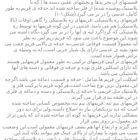
قسمتهای آن بجز پدها و بخشهای عقبی دسته ها ( که با
پلاستیک،پوشیده شده) از فلز ساخته شده اند.حدقه ی فریم به طور
کامل،عدسی را در بر می گیرد.(شکل۱-۱)
فریمهای زه پلاستیکی :فریمهای زه پلاستیکی را گاهی اوقات (بالا
پلاستیکی) هم می نامند.عدسی در این گونه فریمها به توسط زه
پلاستیکی که گرداگرد لبه ی آنها را در بر می گیرد،نگاه داشته می
شوند.این موضوع باعث می شود که فریم،ریم لس به نظر
آید.معمولاً قسمت فوقانی عدسی،به حدقه ی بالایی فریم جفت می
شود.بقیه ی عدسی دارای یک شیار جزیی است،که به وسیله ی
تراش هموار شده است.
فریمهای ترکیبی:فریمهای ترکیبی،به طور معمول فریمهایی هستند
که دارای اسکلتی فلزی بوده و حدقه ی فوقانی و دسته های آنها
پلاستیکی می باشد.
اسکلت این فریم ها،شامل : حدقه و قسمت دماغه می باشد.اگرچه
این،معمول ترین نوع ساخت است،هرگونه فریم با ترکیب فلز و
پلاستیک مثل فریمی با حدقه ی پلاستیکی و دسته و دماغه ی فلزی
در این طبقه بندی قرار می گیرند.
فریمهای نیم تنه :فریمهای نیم تنه،مخصوص کسانی ساخته شده
است که دید نزدیکشان نیاز به اصلاح داشته،ولی برای دید دور
مشکلی ندارند.این فریمها به گونه ای ساخته شده اند که پایین تر از
حد معمول،بر روی بینی قرار
می گیرند و ارتفاع آنها هم نصف فریمهای معمولی است.این وضعیت
سبب می شود،تا بیماران از بالای عینک هم بتوانند نگاه کنند.این
فریمها ممکن است که از پلاستیک،فلز و یا حتی زه پلاستیکی ساخته