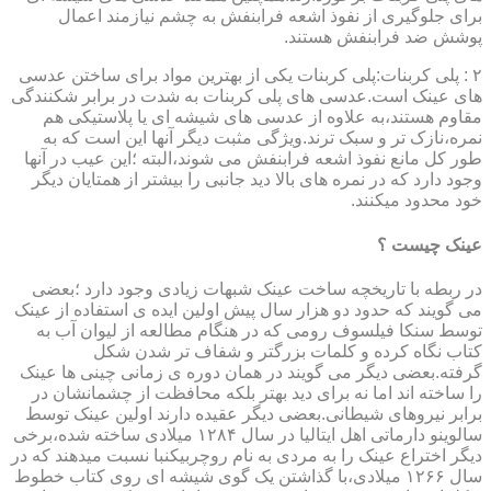
برای جلوگیری از نفوذ اشعه فرابنفش به چشم نیازمند اعمال
پوشش ضد فرابنفش هستند.
۲ : پلی کربنات:پلی کربنات یکی از بهترین مواد برای ساختن عدسی
های عینک است.عدسی های پلی کربنات به شدت در برابر شکنندگی
مقاوم هستند،به علاوه از عدسی های شیشه ای یا پلاستیکی هم
نمره،نازک تر و سبک ترند.ویژگی مثبت دیگر آنها این است که به
طور کل مانع نفوذ اشعه فرابنفش می شوند،البته ؛این عیب در آنها
وجود دارد که در نمره های بالا دید جانبی را بیشتر از همتایان دیگر
خود محدود میکنند.
عینک چیست ؟
در ربطه با تاریخچه ساخت عینک شبهات زیادی وجود دارد ؛بعضی
می گویند که حدود دو هزار سال پیش اولین ایده ی استفاده از عینک
توسط سنکا فیلسوف رومی که در هنگام مطالعه از لیوان آب به
کتاب نگاه کرده و کلمات بزرگتر و شفاف تر شدن شکل
گرفته.بعضی دیگر می گویند در همان دوره ی زمانی چینی ها عینک
را ساخته اند اما نه برای دید بهتر بلکه محافظت از چشمانشان در
برابر نیروهای شیطانی.بعضی دیگر عقیده دارند اولین عینک توسط
سالوینو دارماتی اهل ایتالیا در سال ۱۲۸۴ میلادی ساخته شده،برخی
دیگر اختراع عینک را به مردی به نام روچربیکنبا نسبت میدهند که در
سال ۱۲۶۶ میلادی،با گذاشتن یک گوی شیشه ای روی کتاب خطوط