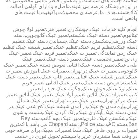
سلامت چشم های شماست و به همین خاطر تمامی محصولاتی که
در این فروشگاه عرضه می شوند،«اصل» و دارای گواهی اصالت
کالا هستند.هدف ما،عرضه ی محصولات باکیفیت با قیمت های
واقعی است.
انجام کلیه خدمات عینک,جوشکاری،تعمیر فنر،تعمیر لولا،جوش
تیتانیوم،تعمیر دسته عینک شکسته,تعمیر عینک کائوچویی,دسته
عینک ورزشی,شکستن دسته عینک,چسباندن دسته عینک,تنظیم
دسته عینک,تنظیم فریم عینک,تنظیم عینک,تعمیر شیشه عینک,تنظیم
عینک ریبن,نمایندگی تعمیرات عینک,تعمیر فریم عینک,تعمیر عینک
ری بن,تعمیر تخصصی عینک,تعمیر دسته عینک,تعمیر عینک
طبی,عینک,تعمیر دسته عینک افتابی,تعویض دسته عینک,تعمیر عینک
کائوچویی,تعمیرات عینک در تهران,تعمیرات عینک,آموزش تعمیرات
عینک,تعمیر شیشه عینک آفتابی,تعمیر قاب عینک,تعمیر دسته عینک
شکسته,تعویض دسته عینک,تعمیر عینک آفتابی,تعمیر فریم
عینک,لولا عینک,جوش عینک,چگونه عینک خود را تعمیر
کنیم,تعمیرات عینک آنلاین,تعمیر لولا عینک,تعمیر عینک آنلاین,تعمیر
عینک مرکز تهران,تعمیر عینک غرب تهران,تعمیر عینک شمال
تهران,پاره شدن نخ عینک,در آمدن شیشه عینک,کج شدن عینک,در
آمدن دسته عینک,آبکاری عینک,رنگ کردن عینک,شست و شوی
عینک,شکستن عینک فلزی,تعمیر عینک بچه گانه,دسته Rey
Ban,دسته AO,دسته Police,دسته Chopard می باشد.با کمترین
تغییرات بر روی ظاهر عینک شما,تعمیرات مجیک برای صرفه جویی
در وقت شما مشتریان عزیز با سیستم تحویل فوری در خدمت