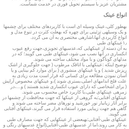
مشتریان عزیز با سیستم تحویل فوری در خدمت شماست.
انواع عینک
به­طور کلی،عینک وسیله ای است با کاربردهای مختلف برای چشمها
و یک وسیله­ی تزئینی برای چهره که به­علت کثرت در تنوع مدل و
انواع کاربردی آنها،اشاره­ی مختصری به آن می گردد.
۱٫عینکهای طبی
به آن دسته از عینکهایی که،عدسیهای تجویزی،جهت رفع عیوب
انکساری در آنها نصب می شود،عینکهای طبی می گویند؛ که در
مدلهای گوناگون و با مواد مختلف ساخته می شوند.
توضیح اینکه :عینکهایی با اتاقک مرطوب ( جهت جلوگیری از اشک
ریزش شدید ) و یا عینکهای منشوری ( برای موارد کم بینایی و یا
آسان نمودن مطالعه برای کسانی که قرار است مدت زیادی به
علت فلج اندامهای اصلی،بستری شوند )،و عینکهای مخصوص آرایش
( برای اشخاصی که دارای عیوب انکساری شدید هستند ) و…،در
زمره­ی عینکهای طبی،با کاربرد خاص محسوب می شوند.
عینکهای آفتابی:به گروهی از عینکها که جهت محافظت از چشمها در
برابر آثار زیانبار نور خورشید و نورهای مضر ساخته می شوند و
گاهی هم جهت زیبایی مورد استفاده قرار می گیرند،عینکهای آفتابی
می گویند.
عینکهای طبی-آفتابی:به­بعضی از عینکهایی که جهت مصارف طبی
به کار می روند،اما از عدسیهای طبی-آفتابی(انواع عدسیهای رنگی و