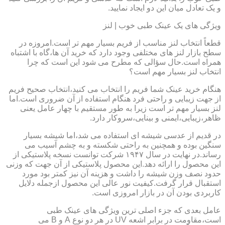
و یک تعادل میان این دو ایجاد نمایید.
ویژگی های یک عینک طبی خوب | لنز
قطعاً انتخاب لنز مناسب از فریم بسیار مهم تر است.امروزه در
سطح بازار لنز های مختلفی وجود دارد که خرید آن ها،گاه با اشتباه
همراه است.حال سؤالی که مطرح می شود این است که چرا
انتخاب لنز بسیار مهم است؟
هنگام خرید عینک شما فریم را انتخاب می کنید،انتخاب صحیح فریم
از جهت زیبایی و راحتی فرد هنگام استفاده از آن ضروری است.اما
لنز بسیار مهم تر است زیرا به طور مستقیم با چهار عامل یعنی
ظاهر،زیبایی،ایمنی و بینایی،سروکار دارد.
در قدیم از عدسی شیشه ای استفاده می شد،اما شیشه بسیار
سنگین بوده و همچنین به راحتی شکسته و به چشم آسیب می
رساند.در نهایت در سال ۱۹۴۷ شرکت توانست نسخه پلاستیکی از
این محصول را ارائه دهد.این محصول پلاستیکی از آن جهت که وزنی
حدود نصف وزن شیشه را داشت و هزینه آن نیز کمتر بود مورد
استقبال قرار گرفت.کیفیت نور عالی این محصول ازجمله دلایل
کاربردی بودن آن در بازار امروزی است.
عامل بعدی که جزء اصلی ترین ویژگی های عینک طبی
است،مقاومت در برابر اشعه UV در هر دو نوع A و B می