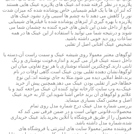
پلاریزه در نظر گرفته شده اند.عینک های پلاریزه عینک هایی هستند
که لنز آن ها با یک فیلم شیمیایی خاص پوشانده شده که میزان شدت
نور را کاهش می دهند تا به چشم ها آسیبی وارد نشود.عینک های
پلاریزه با بهره گیری از لنزهای پوشانده شده با فیلترهای شیمیایی
مانع از داخل شدن این تابش های خیره کننده به چشمان شما می
شوند و درنتیجه شما می توانید با استفاده از این عینک ها در همه
ساعات روز دید خوبی داشته باشید.
تشخیص عینک آفتابی اصل از تقلبی
لوگوهای معتبر معمولا روی شیشه عینک و سمت راست آن،دسته یا
داخل دسته عینک قرار می گیرند و اندازه،فونت نوشتاری و رنگ
ثابتی دارند.کوچکترین اشتباه نوشتاری یا هر نوع تفاوتی میان این
لوگوها،نشان دهنده تقلبی بودن عینک است.گاهی اوقات در نام
برند،غلط املایی دیده می شود.مثلا به جای نوشته اند:.این نوع
خطاها،خبر از تقلبی بودن عینک می دهد.همچنین پیش از خرید
عینک،به وب سایت کارخانه تولید کننده آن عینک مراجعه کنید و با
علائم و لوگوهای آن برند خاص آشنا شوید.این کار به خرید عینک
اصل و معتبر،کمک بسیاری مینماید.
بررسی شماره مدل عینک درج شماره مدل روی تمام
محصولات،قانونی جهانی است و در ضمن فرقی نمی کند که
محصول را از طریق فروشگاه یا آنلاین بخرید.باید عینک خریداری
شده،شماره مدل داشته باشد.
فروشنده معتبر:معمولا سایت های اینترنتی یا فروشگاه های