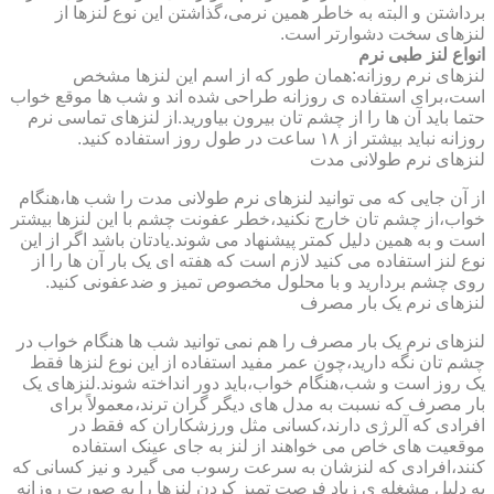
برداشتن و البته به خاطر همین نرمی،گذاشتن این نوع لنزها از
لنزهای سخت دشوارتر است.
انواع لنز طبی نرم
لنزهای نرم روزانه:همان طور که از اسم این لنزها مشخص
است،برای استفاده ی روزانه طراحی شده اند و شب ها موقع خواب
حتما باید آن ها را از چشم تان بیرون بیاورید.از لنزهای تماسی نرم
روزانه نباید بیشتر از ۱۸ ساعت در طول روز استفاده کنید.
لنزهای نرم طولانی مدت
از آن جایی که می توانید لنزهای نرم طولانی مدت را شب ها،هنگام
خواب،از چشم تان خارج نکنید،خطر عفونت چشم با این لنزها بیشتر
است و به همین دلیل کمتر پیشنهاد می شوند.یادتان باشد اگر از این
نوع لنز استفاده می کنید لازم است که هفته ای یک بار آن ها را از
روی چشم بردارید و با محلول مخصوص تمیز و ضدعفونی کنید.
لنزهای نرم یک بار مصرف
لنزهای نرم یک بار مصرف را هم نمی توانید شب ها هنگام خواب در
چشم تان نگه دارید،چون عمر مفید استفاده از این نوع لنزها فقط
یک روز است و شب،هنگام خواب،باید دور انداخته شوند.لنزهای یک
بار مصرف که نسبت به مدل های دیگر گران ترند،معمولاً برای
افرادی که آلرژی دارند،کسانی مثل ورزشکاران که فقط در
موقعیت های خاص می خواهند از لنز به جای عینک استفاده
کنند،افرادی که لنزشان به سرعت رسوب می گیرد و نیز کسانی که
به دلیل مشغله ی زیاد فرصت تمیز کردن لنزها را به صورت روزانه