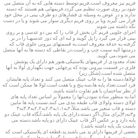
فریم نیز معروف است.فریم،توسط دسته هایی که به آن متصل می
شود،بر روی صورت تنظیم می گردد.فریمهایی هم هستند که دسته
ندارند و در عوض به وسیله ی فشارهای دو طرف بینی در محل خود
قرار می گیرند ویا بر روی فریم دیگری سوار می شوند و یا در دست
نگه داشته می شوند
اجزای جلویی فریم :آن بخش از قاب را که بین دو عدسی و بر روی
بینی قرار می گیرد را پل گویند و لبه ای که دور عدسیهـا را در بر
گرفته،به حدقه معروف است.به قسمتهای بیرونی جلوی قاب که
درمنتها الیه سمت چپ و راست،در نقاطی که دسته ها به آنها متصل
می شوند،می گویند.
تعداد معدودی از فریمهای پلاستیکی،هنوز هم دارای یک پوشش
فلزی در قسمت بیرونی بوده که پرچهایی جهت نگهداری لولا به آنها
متصل شده است.(شکل زیر)
لولاها،دسته ها را به قاب عینک متصل می کنند و تعداد پایه هایشان
فرد است.تعداد پایه ها،سه،پنج و یا هفت است.لولا ها ممکن است که
از نظر ساختمان با هم تفاوت داشته باشند.
اما،به منظور ساده نمودن،آنها را معمولاً بر اساس تعداد پایه های
لولای دسته ولولای قاب طبقه بندی می کنند.نسبت پایه ها مابین
دسته و قاب متغیر می باشد.مثلاً،۲به۱،۱به۲،۳به۲،۲به۳،۴به۳
و۳به۴٫(برای مثال،اگر دسته،دارای یک پایه باشد،آنگاه قاب عینک دو
پایه دارد و بر عکس اگر قاب عینک دارای دو پایه باشد،دسته می
بایست یک پایه داشته باشد.)
بعضی از فریمها دارای پد می باشند.پد،قطعه ای پلاستیکی است که
بر روی بینی قرار می گیرد،تا فریم را نگه دارد.پدها ممکن است