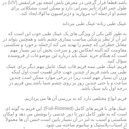
باشد.قطعاً قرار گرفتن در معرض تابش اشعه نور فرابنفش (UV) در
طول عمر افراد تأثیر بسزایی دارد و ممکن است مشکلاتی برای
چشم او ازجمله آب مروارید و دژنراسیون ماکولا،ایجاد کند.
عینک طبی زنانه-عینک طبی مردانه
به طور کلی یکی از ویژگی های یک عینک طبی خوب این است که
لنز آن از نظر پزشکی مناسب بیماری چشم باشد و همچنین بتواند در
مقابل خطراتی که چشم را تهدید می کند ازجمله برخورد و شکستی
مقاومت کند.البته انعکاس نور و سرعت پخش آن نیز بسیار مهم
است که هنگام خرید عینک باید درباره این موضوعات از فروشنده
سؤال کنید.
فریم:عینک طبی نیمه فریم قاب عینک عامل مهم دیگر برای عینک
طبی می باشد.فریم از چندین جهت حائز اهمیت است.اول اینکه
وزن آن بسیار مهم است زیرا در برخی موارد ممکن است چندین
ساعت و یا حتی چندین روز بر روی چشم شما باشد.پس فریم در
درجه اول باید سبک باشد.
فریم انواع مختلفی دارد که به بررسی آن ها می پردازیم.
عینک های با فریم های کامل (Full-Rimmed): این فریم به گونه ای
است که به طور کامل دور تا دور عدسی را پوشش می دهد و امکان
شکستی و آسیب به لنز در آن بسیار پایین است.جنس آن ها معمولاً
از استات،پلاستیک و تیتانیوم ساخته می شود.