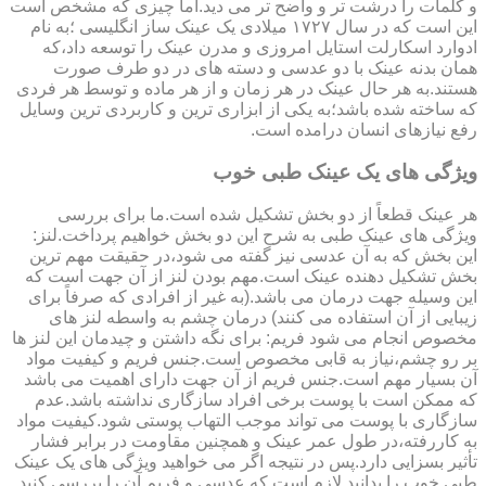
و کلمات را درشت تر و واضح تر می دید.اما چیزی که مشخص است
این است که در سال ۱۷۲۷ میلادی یک عینک ساز انگلیسی ؛به نام
ادوارد اسکارلت استایل امروزی و مدرن عینک را توسعه داد،که
همان بدنه عینک با دو عدسی و دسته های در دو طرف صورت
هستند.به هر حال عینک در هر زمان و از هر ماده و توسط هر فردی
که ساخته شده باشد؛به یکی از ابزاری ترین و کاربردی ترین وسایل
رفع نیازهای انسان درامده است.
ویژگی های یک عینک طبی خوب
هر عینک قطعاً از دو بخش تشکیل شده است.ما برای بررسی
ویژگی های عینک طبی به شرح این دو بخش خواهیم پرداخت.لنز:
این بخش که به آن عدسی نیز گفته می شود،در حقیقت مهم ترین
بخش تشکیل دهنده عینک است.مهم بودن لنز از آن جهت است که
این وسیله جهت درمان می باشد.(به غیر از افرادی که صرفاً برای
زیبایی از آن استفاده می کنند) درمان چشم به واسطه لنز های
مخصوص انجام می شود فریم: برای نگه داشتن و چیدمان این لنز ها
بر رو چشم،نیاز به قابی مخصوص است.جنس فریم و کیفیت مواد
آن بسیار مهم است.جنس فریم از آن جهت دارای اهمیت می باشد
که ممکن است با پوست برخی افراد سازگاری نداشته باشد.عدم
سازگاری با پوست می تواند موجب التهاب پوستی شود.کیفیت مواد
به کاررفته،در طول عمر عینک و همچنین مقاومت در برابر فشار
تأثیر بسزایی دارد.پس در نتیجه اگر می خواهید ویژگی های یک عینک
طبی خوب را بدانید لازم است که عدسی و فریم آن را بررسی کنید