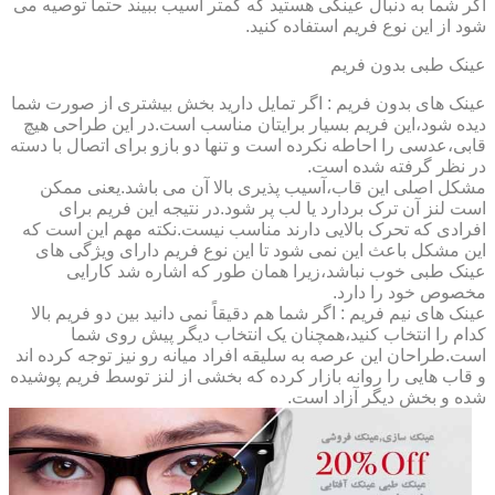
اگر شما به دنبال عینکی هستید که کمتر آسیب ببیند حتماً توصیه می
شود از این نوع فریم استفاده کنید.
عینک طبی بدون فریم
عینک های بدون فریم : اگر تمایل دارید بخش بیشتری از صورت شما
دیده شود،این فریم بسیار برایتان مناسب است.در این طراحی هیچ
قابی،عدسی را احاطه نکرده است و تنها دو بازو برای اتصال با دسته
در نظر گرفته شده است.
مشکل اصلی این قاب،آسیب پذیری بالا آن می باشد.یعنی ممکن
است لنز آن ترک بردارد یا لب پر شود.در نتیجه این فریم برای
افرادی که تحرک بالایی دارند مناسب نیست.نکته مهم این است که
این مشکل باعث این نمی شود تا این نوع فریم دارای ویژگی های
عینک طبی خوب نباشد،زیرا همان طور که اشاره شد کارایی
مخصوص خود را دارد.
عینک های نیم فریم : اگر شما هم دقیقاً نمی دانید بین دو فریم بالا
کدام را انتخاب کنید،همچنان یک انتخاب دیگر پیش روی شما
است.طراحان این عرصه به سلیقه افراد میانه رو نیز توجه کرده اند
و قاب هایی را روانه بازار کرده که بخشی از لنز توسط فریم پوشیده
شده و بخش دیگر آزاد است.