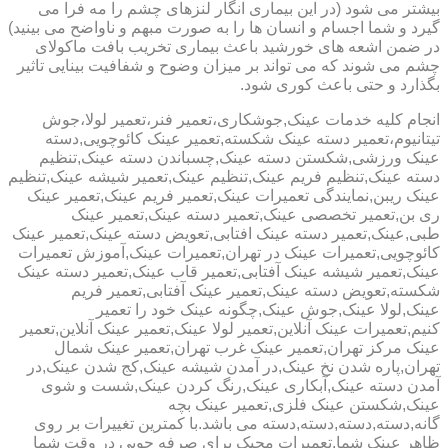
بیشتر می شود (در این بیماری انگار لنزهای چشم را مه فرا می
گیرد و شما اجسام و انسان ها را به صورت مبهم و ناواضح می بینید)
در ضمن اشعه های خورشید باعث بیماری تخریب بافت ماکولای
چشم می شوند که می تواند بر میزان وضوح و شفافیت بینایی تاثیر
بگذارد و حتی باعث کوری شود.
انجام کلیه خدمات عینک,جوشکاری،تعمیر فنر،تعمیر لولا،جوش
تیتانیوم،تعمیر دسته عینک شکسته,تعمیر عینک کائوچویی,دسته
عینک ورزشی,شکستن دسته عینک,چسباندن دسته عینک,تنظیم
دسته عینک,تنظیم فریم عینک,تنظیم عینک,تعمیر شیشه عینک,تنظیم
عینک ریبن,نمایندگی تعمیرات عینک,تعمیر فریم عینک,تعمیر عینک
ری بن,تعمیر تخصصی عینک,تعمیر دسته عینک,تعمیر عینک
طبی,عینک,تعمیر دسته عینک افتابی,تعویض دسته عینک,تعمیر عینک
کائوچویی,تعمیرات عینک در تهران,تعمیرات عینک,آموزش تعمیرات
عینک,تعمیر شیشه عینک آفتابی,تعمیر قاب عینک,تعمیر دسته عینک
شکسته,تعویض دسته عینک,تعمیر عینک آفتابی,تعمیر فریم
عینک,لولا عینک,جوش عینک,چگونه عینک خود را تعمیر
کنیم,تعمیرات عینک آنلاین,تعمیر لولا عینک,تعمیر عینک آنلاین,تعمیر
عینک مرکز تهران,تعمیر عینک غرب تهران,تعمیر عینک شمال
تهران,پاره شدن نخ عینک,در آمدن شیشه عینک,کج شدن عینک,در
آمدن دسته عینک,آبکاری عینک,رنگ کردن عینک,شست و شوی
عینک,شکستن عینک فلزی,تعمیر عینک بچه
گانه,دسته,دسته,دسته,دسته می باشد.با کمترین تغییرات بر روی
ظاهر عینک شما,تعمیرات مجیک برای صرفه جویی در وقت شما