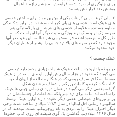
برای جلوگیری از نفوذ اشعه فرابنفش به چشم نیازمند اعمال
پوشش ضد فرابنفش هستند.
۲ : پلی کربنات:پلی کربنات یکی از بهترین مواد برای ساختن عدسی
های عینک است.عدسی های پلی کربنات به شدت در برابر شکنندگی
مقاوم هستند،به علاوه از عدسی های شیشه ای یا پلاستیکی هم
نمره،نازک تر و سبک ترند.ویژگی مثبت دیگر آنها این است که به
طور کل مانع نفوذ اشعه فرابنفش می شوند،البته ؛این عیب در آنها
وجود دارد که در نمره های بالا دید جانبی را بیشتر از همتایان دیگر
خود محدود میکنند.
عینک چیست ؟
در ربطه با تاریخچه ساخت عینک شبهات زیادی وجود دارد ؛بعضی
می گویند که حدود دو هزار سال پیش اولین ایده ی استفاده از عینک
توسط سنکا فیلسوف رومی که در هنگام مطالعه از لیوان آب به
کتاب نگاه کرده و کلمات بزرگتر و شفاف تر شدن شکل
گرفته.بعضی دیگر می گویند در همان دوره ی زمانی چینی ها عینک
را ساخته اند اما نه برای دید بهتر بلکه محافظت از چشمانشان در
برابر نیروهای شیطانی.بعضی دیگر عقیده دارند اولین عینک توسط
سالوینو دارماتی اهل ایتالیا در سال ۱۲۸۴ میلادی ساخته شده،برخی
دیگر اختراع عینک را به مردی به نام روچربیکنبا نسبت میدهند که در
سال ۱۲۶۶ میلادی،با گذاشتن یک گوی شیشه ای روی کتاب خطوط