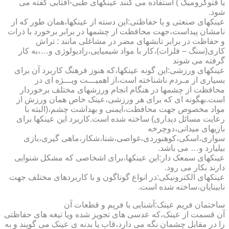
یا فتوکرومیک ) استفاده می کنند عینکهای طبی-آفتابی گفته می
شود.
عینکهای صنعتی و یا حفاظتی:این دسته از عینکها،همان طور که از
نامشان پیداست،جهت محافظت از چشمها در برابر برخورد با ذرات
و حفاظت در برابر تابشهای مضر در مشاغلی مانند : تراش
کاری(سنگ – فلزات)،کار با مواد شیمیایی،رادیولوژی و…،به کار
گرفته می شوند
عینکهای ورزشی:این گونه عینکها،که هنوز فرهنگ کاربرد آن برای
بسیاری از مـردم ناشناخته است،از اهمیـــت ویـــژه ای در
محافظت از چشمها در هنگام انجام ورزشهای مختلف برخوردار
است.به­گونه ای که برای هر ورزشی،عینک خاص همان ورزش از
مواد مخصوص جهت محافظت،ایمنی و بهداشت چشم،(البته با
رعایت مسائل دیداری) ساخته شده است.کاربرد این عینکها برای
بازیهای میدانی،دوچرخه
سواری،اسکی،کوهنوردی،غواصی،شنا،شکار،ماهی گیری،بازی
بیلیارد و… می باشد.
عینکهای سمعک دار:این عینکها،برای اشخاصی که مشکل شنوایی
دارند بکار می رود.
عینکهای الکترونیکی:در انواع گوناگون و با کاربردهای مختلف جهت
نابینایان،ساخته شده است.
ساختمان فریم عینک:آشنایی با فریم و قطعات آن
آن قسمت از عینک،که عدسی های تجویز شده ویا تیغه های حفاظتی
را در مقابل چشمان نگه می دارد،قاب یا بدنه ی عینک می گویند و به