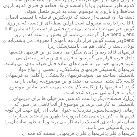
که،به طور مستقیم و یا با واسطه ی یک قطعه ی فلزی که به بازوی
محافظ و یا بازوی پد موسوم است،به فریم متصل شوند.
دسته ها :آن قسمت از دسته که نزدیکترین فاصله با قسمت اتصال
با قاب را دارد،به معروف است.اولین نقطه ای از دسته که بر روی
گوش خم می شود نامیده می شود.بخشی از دسته را که مابین butt
end و bend قرار گرفته می نامند.آن بخش از دسته که در زیر
bendودر پشت گوش قرار دارد،به نامهای l معروف می باشد.پایه ی
لولای دسته را گاهی هم می نامند.(شکل زیر)
فریمهای فاقد ریم را (مان تینگز) می نامند.در این فریمها،عدسیها
داخل فریم قرار می گیرند،و به فریم های ریم لس متصل می
شوند.فریمها خود نیز به شیوه های ساده قابل طبقه بندی می باشند.
فریمهای پلاستیکی:فریمهای پلاستیکی،از بعضی از انواع مواد
پلاستیکی ساخته می شوند.فریمهای پلاستیکی را گاهی به فریمهای
کاسه لاک پشتی نسبت می دهند و این موضوع،به زمانی باز می
گردد که فریمها را از کاسه لاک پشت می ساختند.اما،این موضوع
دیگر به فراموشی سپرده شده است.
(زیل)،اصطلاح دیگری است که هنوز هم خیلی ها برای فریمهای
پلاستیکی به کار می برند.این موضوع از آنجا ناشی می شود که
زمانی زیلونیت(سلولز نیتریت)به عنوان ماده ای رایج جهت این گونه
فریم ها به کار برده می شد.امروزه با ظهور مواد جدید بسیار،یا
همان نام ماده ی پلاستیک را به کار می برند و یا به طور ساده آن را
فریم پلاستیکی می نامند.
فریمهای فلزی:فریمهای فلزی،فریمهایی هستند که همه ی