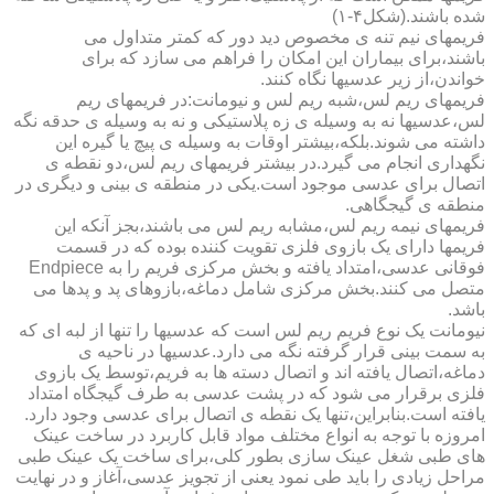
شده باشند.(شکل۴-۱)
فریمهای نیم تنه ی مخصوص دید دور که کمتر متداول می
باشند،برای بیماران این امکان را فراهم می سازد که برای
خواندن،از زیر عدسیها نگاه کنند.
فریمهای ریم لس،شبه ریم لس و نیومانت:در فریمهای ریم
لس،عدسیها نه به وسیله ی زه پلاستیکی و نه به وسیله ی حدقه نگه
داشته می شوند.بلکه،بیشتر اوقات به وسیله ی پیچ یا گیره این
نگهداری انجام می گیرد.در بیشتر فریمهای ریم لس،دو نقطه ی
اتصال برای عدسی موجود است.یکی در منطقه ی بینی و دیگری در
منطقه ی گیجگاهی.
فریمهای نیمه ریم لس،مشابه ریم لس می باشند،بجز آنکه این
فریمها دارای یک بازوی فلزی تقویت کننده بوده که در قسمت
فوقانی عدسی،امتداد یافته و بخش مرکزی فریم را به Endpiece
متصل می کنند.بخش مرکزی شامل دماغه،بازوهای پد و پدها می
باشد.
نیومانت یک نوع فریم ریم لس است که عدسیها را تنها از لبه ای که
به سمت بینی قرار گرفته نگه می دارد.عدسیها در ناحیه ی
دماغه،اتصال یافته اند و اتصال دسته ها به فریم،توسط یک بازوی
فلزی برقرار می شود که در پشت عدسی به طرف گیجگاه امتداد
یافته است.بنابراین،تنها یک نقطه ی اتصال برای عدسی وجود دارد.
امروزه با توجه به انواع مختلف مواد قابل کاربرد در ساخت عینک
های طبی شغل عینک سازی بطور کلی،برای ساخت یک عینک طبی
مراحل زیادی را باید طی نمود یعنی از تجویز عدسی،آغاز و در نهایت