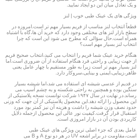
و یک تعادل میان این دو ایجاد نمایید.
ویژگی های یک عینک طبی خوب | لنز
قطعاً انتخاب لنز مناسب از فریم بسیار مهم تر است.امروزه در
سطح بازار لنز های مختلفی وجود دارد که خرید آن ها،گاه با اشتباه
همراه است.حال سؤالی که مطرح می شود این است که چرا
انتخاب لنز بسیار مهم است؟
هنگام خرید عینک شما فریم را انتخاب می کنید،انتخاب صحیح فریم
از جهت زیبایی و راحتی فرد هنگام استفاده از آن ضروری است.اما
لنز بسیار مهم تر است زیرا به طور مستقیم با چهار عامل یعنی
ظاهر،زیبایی،ایمنی و بینایی،سروکار دارد.
در قدیم از عدسی شیشه ای استفاده می شد،اما شیشه بسیار
سنگین بوده و همچنین به راحتی شکسته و به چشم آسیب می
رساند.در نهایت در سال ۱۹۴۷ شرکت توانست نسخه پلاستیکی از
این محصول را ارائه دهد.این محصول پلاستیکی از آن جهت که وزنی
حدود نصف وزن شیشه را داشت و هزینه آن نیز کمتر بود مورد
استقبال قرار گرفت.کیفیت نور عالی این محصول ازجمله دلایل
کاربردی بودن آن در بازار امروزی است.
عامل بعدی که جزء اصلی ترین ویژگی های عینک طبی
است،مقاومت در برابر اشعه UV در هر دو نوع A و B می