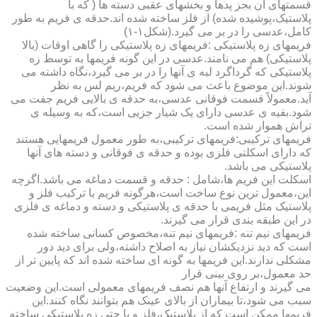
قسمتهای آن بجز پدها و بخشهای عقبی دسته ها ( که با
پلاستیک،پوشیده شده) از فلز ساخته شده اند.حدقه ی فریم به طور
کامل،عدسی را در بر می گیرد.(شکل۱-۱)
فریمهای زه پلاستیکی :فریمهای زه پلاستیکی را گاهی اوقات (بالا
پلاستیکی) هم می نامند.عدسی در این گونه فریمها به توسط زه
پلاستیکی که گرداگرد لبه ی آنها را در بر می گیرد،نگاه داشته می
شوند.این موضوع باعث می شود که فریم،ریم لس به نظر
آید.معمولاً قسمت فوقانی عدسی،به حدقه ی بالایی فریم جفت می
شود.بقیه ی عدسی دارای یک شیار جزیی است،که به وسیله ی
تراش هموار شده است.
فریمهای ترکیبی:فریمهای ترکیبی،به طور معمول فریمهایی هستند
که دارای اسکلتی فلزی بوده و حدقه ی فوقانی و دسته های آنها
پلاستیکی می باشد.
اسکلت این فریم ها،شامل : حدقه و قسمت دماغه می باشد.اگرچه
این،معمول ترین نوع ساخت است،هرگونه فریم با ترکیب فلز و
پلاستیک مثل فریمی با حدقه ی پلاستیکی و دسته و دماغه ی فلزی
در این طبقه بندی قرار می گیرند.
فریمهای نیم تنه :فریمهای نیم تنه،مخصوص کسانی ساخته شده
است که دید نزدیکشان نیاز به اصلاح داشته،ولی برای دید دور
مشکلی ندارند.این فریمها به گونه ای ساخته شده اند که پایین تر از
حد معمول،بر روی بینی قرار
می گیرند و ارتفاع آنها هم نصف فریمهای معمولی است.این وضعیت
سبب می شود،تا بیماران از بالای عینک هم بتوانند نگاه کنند.این
فریمها ممکن است که از پلاستیک،فلز و یا حتی زه پلاستیکی ساخته