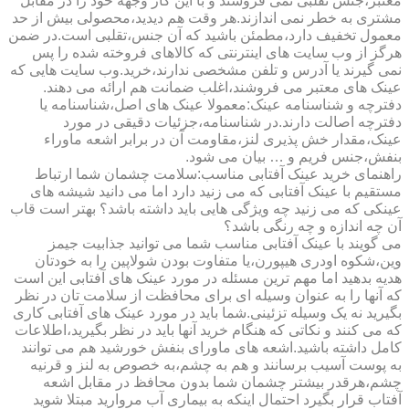
معتبر،جنس تقلبی نمی فروشند و با این کار وجهه خود را در مقابل
مشتری به خطر نمی اندازند.هر وقت هم دیدید،محصولی بیش از حد
معمول تخفیف دارد،مطمئن باشید که آن جنس،تقلبی است.در ضمن
هرگز از وب سایت های اینترنتی که کالاهای فروخته شده را پس
نمی گیرند یا آدرس و تلفن مشخصی ندارند،خرید.وب سایت هایی که
عینک های معتبر می فروشند،اغلب ضمانت هم ارائه می دهند.
دفترچه و شناسنامه عینک:معمولا عینک های اصل،شناسنامه یا
دفترچه اصالت دارند.در شناسنامه،جزئیات دقیقی در مورد
عینک،مقدار خش پذیری لنز،مقاومت آن در برابر اشعه ماوراء
بنفش،جنس فریم و … بیان می شود.
راهنمای خرید عینک آفتابی مناسب:سلامت چشمان شما ارتباط
مستقیم با عینک آفتابی که می زنید دارد اما می دانید شیشه های
عینکی که می زنید چه ویژگی هایی باید داشته باشد؟ بهتر است قاب
آن چه اندازه و چه رنگی باشد؟
می گویند با عینک آفتابی مناسب شما می توانید جذابیت جیمز
وین،شکوه اودری هیپورن،یا متفاوت بودن شولاپین را به خودتان
هدیه بدهید اما مهم ترین مسئله در مورد عینک های آفتابی این است
که آنها را به عنوان وسیله ای برای محافظت از سلامت تان در نظر
بگیرید نه یک وسیله تزئینی.شما باید در مورد عینک های آفتابی کاری
که می کنند و نکاتی که هنگام خرید آنها باید در نظر بگیرید،اطلاعات
کامل داشته باشید.اشعه های ماورای بنفش خورشید هم می توانند
به پوست آسیب برسانند و هم به چشم،به خصوص به لنز و قرنیه
چشم،هرقدر بیشتر چشمان شما بدون محافظ در مقابل اشعه
آفتاب قرار بگیرد احتمال اینکه به بیماری آب مروارید مبتلا شوید