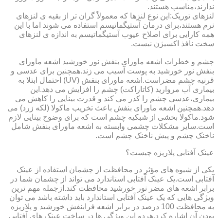
ندارند،مناسب هستند.
لنزهای توریک:این نوع لنزها که معمولاً گران تر از بقیه ی لنزهای
نرم هستند،برای درمان آستیگماتیسم استفاده می شوند اما با این
همه کارایی برای اصلاح عیوب آستیگماتیسم به اندازه ی لنزهای
سخت نافذ اکسیژن نیست.
چشم و خطرات اشعه ماورای بنفش نور خورشید اشعه ماورای
بنفش نور خورشید به پوست آسیب می زند.همچنین برای عدسی و
قرنیه چشم مضراست.اشعه ماورای بنفش (UV) احتمال ابتلا به
بیماری آب مروارید (کاتاراکت) چشم را افزایش می دهد.این
بیماری،عدسی چشم را کدر می کند و قدرت بینایی را کاهش می
دهد.همچنین اشعه ماورای بنفش باعث تخریب ماکولا (لکه زرد) می
شود.ماکولا بخشی از شبکیه چشم است که برای وضوح بینایی لازم
است.سایر مشکلات چشمی وابسته به اشعه ماورای بنفش شامل
ناخنک چشم و پیش ناخنک چشم است.
عینک آفتابی پلاریزه چیست؟
یکی از شیوه های مؤثر در محافظت از چشمان استفاده از عینک
آفتابی است.یک عینک آفتابی استاندارد می تواند از چشمان شما در
برابر اشعه های مضر نور خورشید محافظت کند.ازجمله مهم ترین
ویژگی هایی که یک عینک آفتابی استاندارد باید داشته باشد می توان
به محافظت 100 درصد در برابر اشعه فرابنفش خورشید و پلاریزه
بودن آن اشاره کرد.هردو این ویژگی ها در ساخت عینک های آفتابی