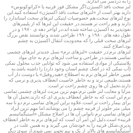
را به دردسر می اندازند.
لنز سخت نافذ اکسیژن:اگر مشکل قوز قرنیه یا «کراتوکونوس»
دارید بهتر است از «لنزهای سخت نافذ اکسیژن» استفاده کنید.این
نوع لنزهای سخت،هم خصوصیات اپتیکی لنزهای سخت استاندارد را
دارند و هم راحت تر هستند.در حقیقت این لنزها که از پلیمرهای
نفوذپذیر به اکسیژن ساخته شده اند،در اواخر دهه ی ۱۹۷۰ و در
طول دهه های ۱۹۸۰ و ۱۹۹۰ طراحی شدند و توانستند نقص بزرگ
لنزهای سخت قبلی را که محدودیت انتقال اکسیژن به چشم
بود،اصلاح کنند.
لنزهای نرم:در حقیقت «لنزهای نرم» نسل جدیدتر لنزهای چشمی
تماسی هستند.در طراحی و ساخت لنزهای نرم به جای مواد
پلاستیکی از موادی استفاده می شود که توانایی جذب محلول نمکی
(آب نمکی که در اشک چشم انسان وجود دارد) را داشته باشد،به
همین خاطر لنزهای نرم به اصطلاح «هیدروفیل» یا دوست دار آب
هستند،طبیعی ترند و به خاطر خاصیت انعطاف پذیری و نرمی که
دارند،تحمل آن ها روی چشم راحت تر است.
مزایا و معایب لنز طبی نرم:مهم ترین مزیت لنزهای چشمی تماسی
نرم این است که به خاطر انعطاف پذیری ای که دارند،تحمل آن ها
برای بیمار راحت تر است.علاوه براین لنزهای تماسی نرم دو تا سه
میلی متر جلوتر از قرنیه چشم را می پوشانند.اما مهم ترین ایراد
لنزهای تماسی نرم ناتوانی آن ها در اصلاح مشکل «آستیگماتیسم
قرنیه» است.دلیل این امر آن است که لنزهای نرم به خاطر انعطاف
پذیری،شکل قرنیه را به خودشان می گیرند و به همین علت در
آستیگماتیسم های بالاتر از یک و نیم تجویز نمی شوند.از سوی دیگر