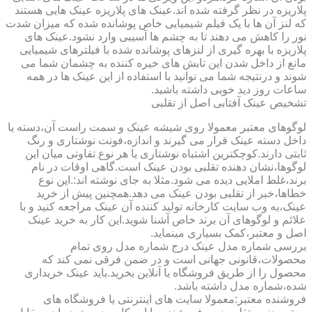
پلاریزه در نظر گرفته شده اند.عینک های پلاریزه عینک هایی هستند
که لنز آن ها با یک فیلم شیمیایی خاص پوشانده شده که میزان شدت
نور را کاهش می دهند تا به چشم ها آسیبی وارد نشود.عینک های
پلاریزه با بهره گیری از لنزهای پوشانده شده با فیلترهای شیمیایی
مانع از داخل شدن این تابش های خیره کننده به چشمان شما می
شوند و درنتیجه شما می توانید با استفاده از این عینک ها در همه
ساعات روز دید خوبی داشته باشید.
تشخیص عینک آفتابی اصل از تقلبی
لوگوهای معتبر معمولا روی شیشه عینک و سمت راست آن،دسته یا
داخل دسته عینک قرار می گیرند و اندازه،فونت نوشتاری و رنگ
ثابتی دارند.کوچکترین اشتباه نوشتاری یا هر نوع تفاوتی میان این
لوگوها،نشان دهنده تقلبی بودن عینک است.گاهی اوقات در نام
برند،غلط املایی دیده می شود.مثلا به جای نوشته اند:.این نوع
خطاها،خبر از تقلبی بودن عینک می دهد.همچنین پیش از خرید
عینک،به وب سایت کارخانه تولید کننده آن عینک مراجعه کنید و با
علائم و لوگوهای آن برند خاص آشنا شوید.این کار به خرید عینک
اصل و معتبر،کمک بسیاری مینماید.
بررسی شماره مدل عینک درج شماره مدل روی تمام
محصولات،قانونی جهانی است و در ضمن فرقی نمی کند که
محصول را از طریق فروشگاه یا آنلاین بخرید.باید عینک خریداری
شده،شماره مدل داشته باشد.
فروشنده معتبر:معمولا سایت های اینترنتی یا فروشگاه های