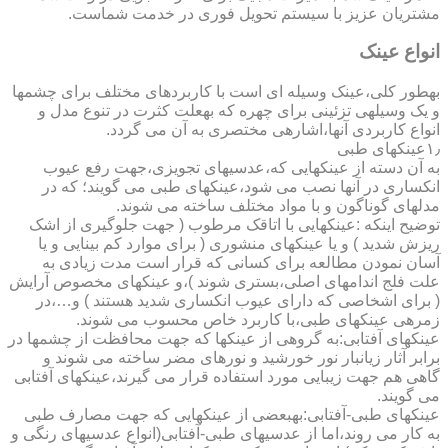
مشتریان عزیز با سیستم تحویل فوری در خدمت شماست.
انواع عینک
به­طور کلی،عینک وسیله ای است با کاربردهای مختلف برای چشمها
و یک وسیله­ی تزئینی برای چهره که به­علت کثرت در تنوع مدل و
انواع کاربردی آنها،اشاره­ی مختصری به آن می گردد.
۱٫عینکهای طبی
به آن دسته از عینکهایی که،عدسیهای تجویزی،جهت رفع عیوب
انکساری در آنها نصب می شود،عینکهای طبی می گویند؛ که در
مدلهای گوناگون و با مواد مختلف ساخته می شوند.
توضیح اینکه :عینکهایی با اتاقک مرطوب ( جهت جلوگیری از اشک
ریزش شدید ) و یا عینکهای منشوری ( برای موارد کم بینایی و یا
آسان نمودن مطالعه برای کسانی که قرار است مدت زیادی به
علت فلج اندامهای اصلی،بستری شوند )،و عینکهای مخصوص آرایش
( برای اشخاصی که دارای عیوب انکساری شدید هستند ) و…،در
زمره­ی عینکهای طبی،با کاربرد خاص محسوب می شوند.
عینکهای آفتابی:به گروهی از عینکها که جهت محافظت از چشمها در
برابر آثار زیانبار نور خورشید و نورهای مضر ساخته می شوند و
گاهی هم جهت زیبایی مورد استفاده قرار می گیرند،عینکهای آفتابی
می گویند.
عینکهای طبی-آفتابی:به­بعضی از عینکهایی که جهت مصارف طبی
به کار می روند،اما از عدسیهای طبی-آفتابی(انواع عدسیهای رنگی و