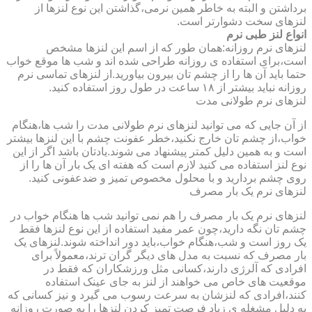
برداشتن و البته به خاطر همین نرمی،گذاشتن این نوع لنزها از
لنزهای سخت دشوارتر است.
انواع لنز طبی نرم
لنزهای نرم روزانه:همان طور که از اسم این لنزها مشخص
است،برای استفاده ی روزانه طراحی شده اند و شب ها موقع خواب
حتما باید آن ها را از چشم تان بیرون بیاورید.از لنزهای تماسی نرم
روزانه نباید بیشتر از ۱۸ ساعت در طول روز استفاده کنید.
لنزهای نرم طولانی مدت
از آن جایی که می توانید لنزهای نرم طولانی مدت را شب ها،هنگام
خواب،از چشم تان خارج نکنید،خطر عفونت چشم با این لنزها بیشتر
است و به همین دلیل کمتر پیشنهاد می شوند.یادتان باشد اگر از این
نوع لنز استفاده می کنید لازم است که هفته ای یک بار آن ها را از
روی چشم بردارید و با محلول مخصوص تمیز و ضدعفونی کنید.
لنزهای نرم یک بار مصرف
لنزهای نرم یک بار مصرف را هم نمی توانید شب ها هنگام خواب در
چشم تان نگه دارید،چون عمر مفید استفاده از این نوع لنزها فقط
یک روز است و شب،هنگام خواب،باید دور انداخته شوند.لنزهای یک
بار مصرف که نسبت به مدل های دیگر گران ترند،معمولاً برای
افرادی که آلرژی دارند،کسانی مثل ورزشکاران که فقط در
موقعیت های خاص می خواهند از لنز به جای عینک استفاده
کنند،افرادی که لنزشان به سرعت رسوب می گیرد و نیز کسانی که
به دلیل مشغله ی زیاد فرصت تمیز کردن لنزها را به صورت روزانه