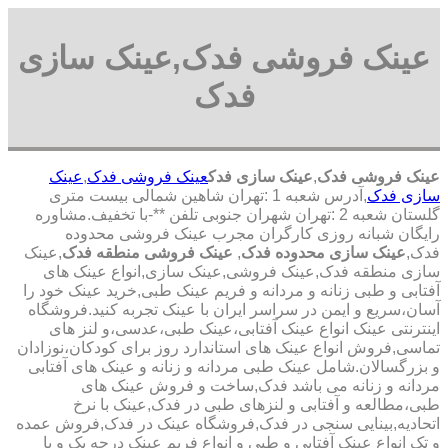
عینک فروشی فدک,عینک سازی
فدک
عینک فروشی فدک
,
عینک سازی فدک
عینک فروشی فدک
,
عینک
سازی فدک
,آدرس شعبه 1 :تهران شاهین شمالی بیست متری
گلستان شعبه 2 :تهران شهران جنوبی تلفن **-با تخفیف.مشاوره
رایگان شبانه روزی کارگران مجرب عینک فروشی محدوده
فدک,
عینک سازی محدوده فدک
,
عینک فروشی منطقه فدک
,عینک
سازی منطقه فدک,عینک فروشی,عینک سازی,انواع عینک های
آفتابی و طبی زنانه و مردانه و فریم عینک طبی,خرید عینک خود را
آسان،سریع و ایمن در سراسر ایران با عینک تجربه کنید.فروشگاه
اینترنتی عینک انواع عینک آفتابی،عینک طبی،عدسی،و لنز های
تماسی,فروش انواع عینک های استاندارد روز برای کودکان،نوزادان
و بزرگسالان.شامل عینک طبی مردانه و زنانه و عینک های آفتابی
مردانه و زنانه می باشد فدک,ساخت و فروش عینک های
طبی،مطالعه و آفتابی و لنزهای طبی در فدک,عینک با نرخ
اتحادیه,بینایی سنجی در فدک,فروشگاه عینک در فدک,فروش عمده
و تک انواع عینک آفتابی و طبی و انواع فریم عینک درجه یک و با