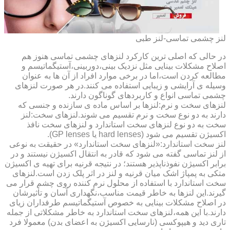
لنز چشمی تماسی-لنز طبی
در حالی که اصلی ترین کارکرد لنزهای چشمی تماسی هنوز هم
اصلاح مشکلات بینایی مثل نزدیک بینی،دوربینی،آستیگماتیسم و
مطالعه کردن است،اما در برخی موارد افراد از آن ها به عنوان
وسیله ی آرایشی و زیبایی استفاده می کنند.در هر صورت لنزهای
چشمی تماسی انواع و کاربردهای گوناگون دارند.
لنزهای سخت و نرم:لنزها بر اساس ماده ی سازنده و جنسی که
دارند به دو نوع سخت و نرم تقسیم می شوند.لنزهای سخت:لنز
سخت به دو نوع لنزهای سخت استاندارد و لنزهای سخت نافذ
اکسیژن تقسیم می شود (hard lenses یا GP lenses).
لنز سخت استاندارد:«لنزهای سخت استاندارد» در حقیقت به نوعی
از لنز تماسی گفته می شود که قادر به انتقال اکسیژن نیستند و در
برابر اکسیژن نفوذناپذیر هستند؛ در نتیجه قرنیه برای تهیه ی اکسیژن
متکی به پمپاژ اشک میان قرنیه و لنز در اثر پلک زدن است.لنزهای
سخت استاندارد با استفاده از محلول نرم کننده روی چشم قرار می
گیرند.این لنزها به خاطر قیمت مناسب،نگهداری آسان و تأثیرشان
در اصلاح مشکلات بینایی به خصوص آستیگماتیسم طرفداران زیای
دارند.با این همه،لنزهای سخت استاندارد به خاطر مشکلاتی از جمله
تاری دید و هیپوکسی (نارسایی اکسیژن به اعضای بدن) معمولا فرد