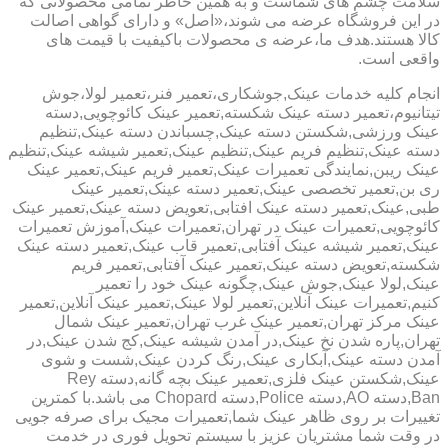
سلامت چشم های شماست و به همین خاطر تمامی محصولاتی که
در این فروشگاه عرضه می شوند،«اصل» و دارای گواهی اصالت
کالا هستند.هدف ما،عرضه ی محصولات باکیفیت با قیمت های
واقعی است.
انجام کلیه خدمات عینک,جوشکاری،تعمیر فنر،تعمیر لولا،جوش
تیتانیوم،تعمیر دسته عینک شکسته,تعمیر عینک کائوچویی,دسته
عینک ورزشی,شکستن دسته عینک,چسباندن دسته عینک,تنظیم
دسته عینک,تنظیم فریم عینک,تنظیم عینک,تعمیر شیشه عینک,تنظیم
عینک ریبن,نمایندگی تعمیرات عینک,تعمیر فریم عینک,تعمیر عینک
ری بن,تعمیر تخصصی عینک,تعمیر دسته عینک,تعمیر عینک
طبی,عینک,تعمیر دسته عینک افتابی,تعویض دسته عینک,تعمیر عینک
کائوچویی,تعمیرات عینک در تهران,تعمیرات عینک,آموزش تعمیرات
عینک,تعمیر شیشه عینک آفتابی,تعمیر قاب عینک,تعمیر دسته عینک
شکسته,تعویض دسته عینک,تعمیر عینک آفتابی,تعمیر فریم
عینک,لولا عینک,جوش عینک,چگونه عینک خود را تعمیر
کنیم,تعمیرات عینک آنلاین,تعمیر لولا عینک,تعمیر عینک آنلاین,تعمیر
عینک مرکز تهران,تعمیر عینک غرب تهران,تعمیر عینک شمال
تهران,پاره شدن نخ عینک,در آمدن شیشه عینک,کج شدن عینک,در
آمدن دسته عینک,آبکاری عینک,رنگ کردن عینک,شست و شوی
عینک,شکستن عینک فلزی,تعمیر عینک بچه گانه,دسته Rey
Ban,دسته AO,دسته Police,دسته Chopard می باشد.با کمترین
تغییرات بر روی ظاهر عینک شما,تعمیرات مجیک برای صرفه جویی
در وقت شما مشتریان عزیز با سیستم تحویل فوری در خدمت