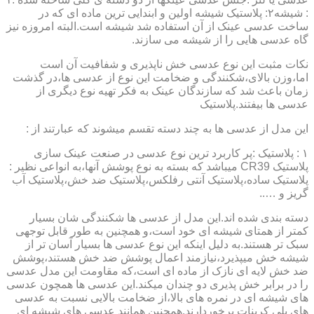
: شیشه۲: پلاستیک شیشه اولین و ابندایی ترین ماده ای که در
ساخت عدسی عینک از آن استفاده شد شیشه است.البته امروزه نیز
گاه عدسی هایی را از شیشه می سازند.
نکات مثبت این نوع عدسی خش ناپذیری و شفافیت آن است
اما،وزن بالای،شکنندگی و ضخامت این نوع از عدسی ها،در گذشت
زمان باعث شد که سازندگان عینک به فکر تهیه نوع دیگری از
عدسی ها بیفتند.پلاستیک
این مدل از عدسی ها به چند دسته تقسم میشوند که عبارتند از :
۱ : پلاستیک :پر کاربرد ترین نوع عدسی در صنعت عینک سازی
پلاستیک CR39 میباشد که بسته به نوع پوشش آنها،به انواعی نظیر :
پلاستیک ساده،پلاستیک آنتی رفلکس،پلاستیک ضد خش،پلاستیک آب
گریز و …..
دسته بندی شده اند.این مدل از عدسی ها شکنندگی شان بسیار
کمتر از همتای شیشه ای خود است،و همچنین به طور قابل توجهی
سبک تر هستند.به دلیل اینکه این نوع عدسی ها بسیار آسان تر از
شیشه خش میپذیرد،نیازمند اعمال پوشش ضد خش هستند،پوشش
ضد خش لایه ای نازک از ماده ای است،که مقاومت این مدل عدسی
را در برابر خش پذیری دو چندان میکند.این عدسی ها همچون عدسی
های شیشه ای در نمره های بالا،از ضخامت بالایی نسبت به عدسی
های پلی کربنات برخوردارند.همچنین همانند عدسی های شیشه ای