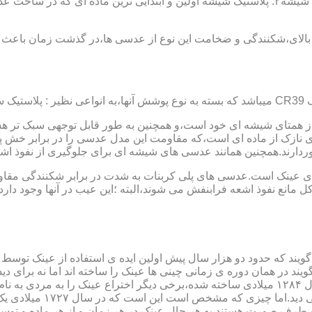
عدسی یا لنز :جنس عدسی عینکها از دو دسته ی کلی ساخته شده :۱ : شیشه۲: پلاستیک شیشه اولین و 
الای،شکنندگی و ضخامت این نوع از عدسی ها،در گذشت زمان باعث شد
ز همتای شیشه ای خود است،و همچنین به طور قابل توجهی سبک تر هست
نازک از ماده ای است،که مقاومت این مدل عدسی را در برابر خش پ
خوردارند.همچنین همانند عدسی های شیشه ای برای جلوگیری از نفوذ 
 های عینک است.عدسی های پلی کربنات به شدت در برابر شکنندگی مقاو
مانع نفوذ اشعه فرابنفش می شوند،البته ؛این عیب در آنها وجود دارد که
یند که حدود دو هزار سال پیش اولین ایده ی استفاده از عینک توسط 
 در همان دوره ی زمانی چینی ها عینک را ساخته اند اما نه برای دی
گوی شیشه ای روی کتاب خط
و طرف صورت هستند.به هر حال عینک در هر زمان و از هر ماده و توسط