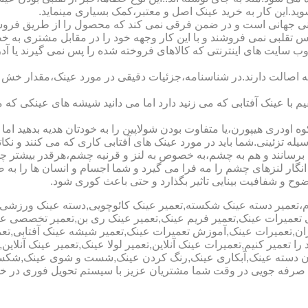
شوید.این کار به خرید عینک اصل و معتبر،کمک بسیاری مینماید.
هانی است و در ضمن فرقی نمی کند که محصول را از طریق فروشگاه ی
س تقلبی نمی فروشند و با این کار وجهه خود را در مقابل مشتری به 
 سایت های اینترنتی که کالاهای فروخته شده را پس نمی گیرند یا 
ه اصالت دارند.در شناسنامه،جزئیات دقیقی در مورد عینک،مقدار خش 
ا عینک آفتابی که می زنید دارد اما می دانید شیشه های عینکی که می
 اودری هیپورن،یا متفاوت بودن شولاپین را به خودتان هدیه بدهید اما م
ه تزئینی.شما باید در مورد عینک های آفتابی کاری که می کنند و نکاتی
برسانند و هم به چشم،به خصوص به لنز و قرنیه چشم،هرقدر بیشتر چش
ری انگار لنزهای چشم را مه فرا می گیرد و شما اجسام و انسان ها را 
ح و شفافیت بینایی تاثیر بگذارد و حتی باعث کوری شود.
نیوم،تعمیر دسته عینک شکسته,تعمیر عینک کائوچویی,دسته عینک ورزش
ی تعمیرات عینک,تعمیر فریم عینک,تعمیر عینک ری بن,تعمیر تخصصی ع
هران,تعمیرات عینک,آموزش تعمیرات عینک,تعمیر شیشه عینک آفتابی,ت
ا تعمیر کنیم,تعمیرات عینک آنلاین,تعمیر لولا عینک,تعمیر عینک آنلای
دن دسته عینک,آبکاری عینک,رنگ کردن عینک,شست و شوی عینک,شکستن
ای صرفه جویی در وقت شما مشتریان عزیز با سیستم تحویل فوری در