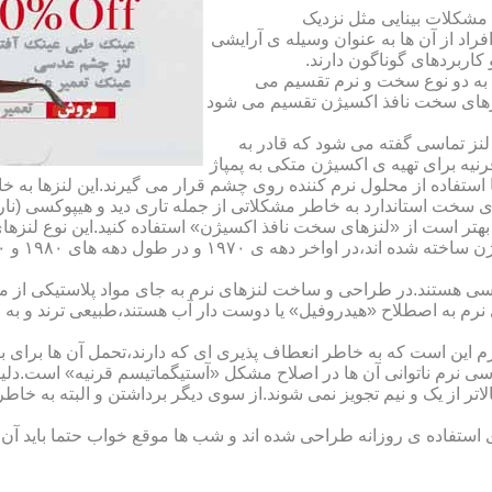
مشکلات بینایی مثل نزدیک
راد از آن ها به عنوان وسیله ی آرایشی
اربردهای گوناگون دارند.
 به دو نوع سخت و نرم تقسیم می
نزهای سخت نافذ اکسیژن تقسیم می شود
لنز تماسی گفته می شود که قادر به
قرنیه برای تهیه ی اکسیژن متکی به پمپاژ
ا استفاده از محلول نرم کننده روی چشم قرار می گیرند.این لنزها ب
ی سخت استاندارد به خاطر مشکلاتی از جمله تاری دید و هیپوکسی (نار
بهتر است از «لنزهای سخت نافذ اکسیژن» استفاده کنید.این نوع لنزه
ی هستند.در طراحی و ساخت لنزهای نرم به جای مواد پلاستیکی از م
 نرم به اصطلاح «هیدروفیل» یا دوست دار آب هستند،طبیعی ترند و به
این است که به خاطر انعطاف پذیری ای که دارند،تحمل آن ها برای بی
تماسی نرم ناتوانی آن ها در اصلاح مشکل «آستیگماتیسم قرنیه» است.د
لاتر از یک و نیم تجویز نمی شوند.از سوی دیگر برداشتن و البته به خ
تفاده ی روزانه طراحی شده اند و شب ها موقع خواب حتما باید آن ها ر