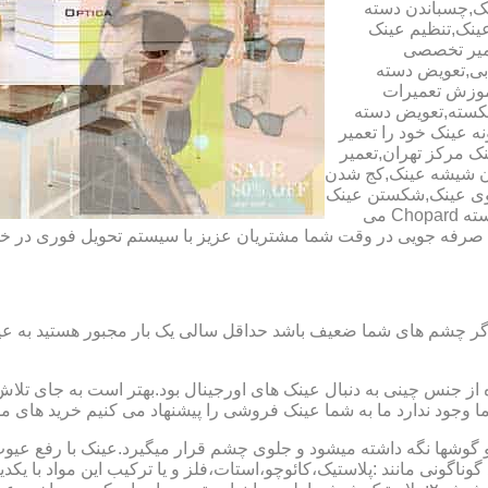
ک,چسباندن دسته
ینک,تنظیم عینک
عمیر تخصصی
ابی,تعویض دسته
آموزش تعمیرات
شکسته,تعویض دسته
ه عینک خود را تعمیر
ینک مرکز تهران,تعمیر
دن شیشه عینک,کج شدن
وی عینک,شکستن عینک
فلزی,تعمیر عینک بچه گانه,دسته Rey Ban,دسته AO,دسته Police,دسته Chopard می
ای صرفه جویی در وقت شما مشتریان عزیز با سیستم تحویل فوری در
گر چشم های شما ضعیف باشد حداقل سالی یک بار مجبور هستید به عین
از جنس چینی به دنبال عینک های اورجینال بود.بهتر است به جای تلا
شما وجود ندارد ما به شما عینک فروشی را پیشنهاد می کنیم خرید های م
شها نگه داشته میشود و جلوی چشم قرار میگیرد.عینک با رفع عیوب ان
 گوناگونی مانند :پلاستیک،کائوچو،استات،فلز و یا ترکیب این مواد با ی