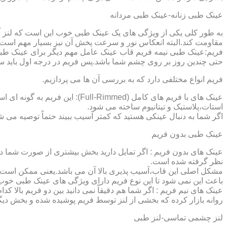
عینک طبی زنانه-عینک طبی مردانه
به طور کلی یکی از ویژگی های یک عینک طبی خوب این است که لنز آ
مقاومت کند.البته انعکاس نور و سرعت پخش آن نیز بسیار مهم است ک
فریم:عینک طبی نیمه فریم قاب عینک عامل مهم دیگر برای عینک طبی
حتی چندین روز بر روی چشم شما باشد.پس فریم در درجه اول باید س
فریم انواع مختلفی دارد که به بررسی آن ها می پردازیم.
عینک های با فریم های کامل (ed
استات،پلاستیک و تیتانیوم ساخته می شود.
اگر شما به دنبال عینکی هستید که کمتر آسیب ببیند حتماً توصیه می شو
عینک طبی بدون فریم
عینک های بدون فریم : اگر تمایل دارید بخش بیشتری از صورت شما دی
نظر گرفته شده است.
مشکل اصلی این قاب،آسیب پذیری بالا آن می باشد.یعنی ممکن است لنز
باعث این نمی شود تا این نوع فریم دارای ویژگی های عینک طبی خوب
عینک های نیم فریم : اگر شما هم دقیقاً نمی دانید بین دو فریم بالا 
روانه بازار کرده که بخشی از لنز توسط فریم پوشیده شده و بخش دیگ
لنز چشمی تماسی-لنز طبی