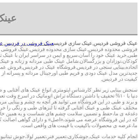
عینک
عینک فروشی فردیس
,
عینک سازی فردیس
عینک فروشی در فردیس
,
عی
فروشی محدوده فردیس,عینک سازی محدوده فردیس,عینک فروشی منطق
طبی,خرید عینک خود را آسان،سریع و ایمن در سراسر ایران با عینک ت
کودکان،نوزادان و بزرگسالان.شامل عینک طبی مردانه و زنانه و عین
اتحاده,بینایی سنجی در فردیس,فروشگاه عینک در فردیس,فروش عمده و 
جدیدترین مدل عینک دودی و فریم طبی اورجینال مردانه و پسرانه از بر
کیفیت در فردیس,
سنجش بینایی زیر نظر کارشناس
اپتومتری انواع عینک های آفتابی و 
دنیا با ۱۰% تخفیف با داشتن دستگاه تراش اتوماتیک در اسرع وقت 
و برند و طبی در این فروشگاه می توانید هر آنچه به چشم و بینایی مر
مختلف عینک طبی و عینک آفتابی گرفته تا لنزهای طبی و رنگی را خری
دغدغه ی ما،حفظ و تضمین سلامت چشم های شماست و به همین خا
که در این فروشگاه عرضه می شوند،«اصل» و دارای گواهی اصالت کا
ما،عرضه ی محصولات باکیفیت با قیمت های واقعی است.
انجام کلیه خدمات عینک,جوشکاری،تعمیر فنر،تعمیر لولا،جوش تیتانیو