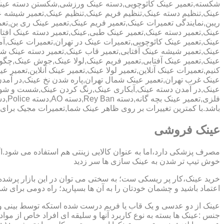
شکسته,تعمیر عینک کائوچویی,دسته عینک ورزشی,شکستن دسته عین
عینک,تنظیم دسته عینک,تنظیم فریم عینک,تنظیم عینک,تعمیر شیشه ع
ریبن,نمایندگی تعمیرات عینک,تعمیر فریم عینک,تعمیر عینک ری بن,ت
عینک,تعمیر دسته عینک,تعمیر عینک طبی,عینک,تعمیر دسته عینک افت
عینک,تعمیر عینک کائوچویی,تعمیرات عینک در تهران,تعمیرات عینک,
عینک,تعمیر شیشه عینک آفتابی,تعمیر قاب عینک,تعمیر دسته عینک 
عینک,تعمیر عینک آفتابی,تعمیر فریم عینک,لولا عینک,جوش عینک,چگون
کنیم,تعمیرات عینک آنلاین,تعمیر لولا عینک,تعمیر عینک آنلاین,تعمیر ع
عینک غرب تهران,تعمیر عینک شمال تهران,پاره شدن نخ عینک,در آم
عینک,در آمدن دسته عینک,آبکاری عینک,رنگ کردن عینک,شست و ش
باشد.با کمترین تغییرات بر روی ظاهر عینک شما,تعمیرات مجیک بر
عینک فروشی
مصرف پزشکی دارد،اما به عنوان کالایی زینتی هم استفاده می شود.ا
خوش تیپ تر شدن به عینک سازی ها سر زدید
خرید عینک،کار پر ریسکی ست؛ به سختی می توان در این بازار پرشده 
اعتماد باشید و چشمان خودتان را به آن ها بسپارید؛ راه دومی برای 
عینک از دو عدسی و یک قاب یا فریم درست شده استکه توسط بینی و گو
جنس :عینک ها بسته به نوع کاربرد آنها و سلیقه ای افراد خاص از مواد