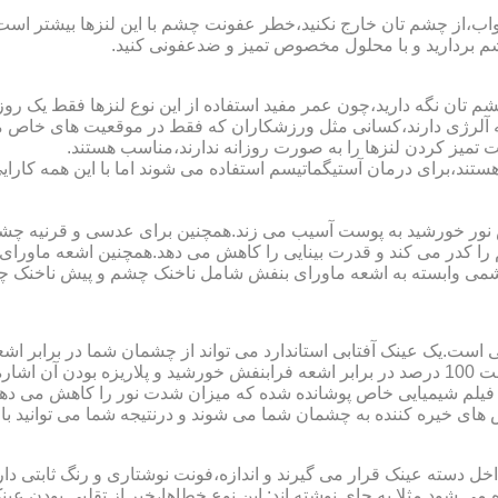
اب،از چشم تان خارج نکنید،خطر عفونت چشم با این لنزها بیشتر است و 
چشم بردارید و با محلول مخصوص تمیز و ضدعفونی کنید.
 تان نگه دارید،چون عمر مفید استفاده از این نوع لنزها فقط یک روز
 آلرژی دارند،کسانی مثل ورزشکاران که فقط در موقعیت های خاص می خ
میز کردن لنزها را به صورت روزانه ندارند،مناسب هستند.
م هستند،برای درمان آستیگماتیسم استفاده می شوند اما با این همه کار
ا کدر می کند و قدرت بینایی را کاهش می دهد.همچنین اشعه ماورای 
می وابسته به اشعه ماورای بنفش شامل ناخنک چشم و پیش ناخنک 
ی است.یک عینک آفتابی استاندارد می تواند از چشمان شما در برابر 
هایی که یک عینک آفتابی استاندارد باید داشته باشد می توان به محافظت 100 درصد در برابر اشعه ف
ک فیلم شیمیایی خاص پوشانده شده که میزان شدت نور را کاهش می دهند 
 های خیره کننده به چشمان شما می شوند و درنتیجه شما می توانید با 
دسته عینک قرار می گیرند و اندازه،فونت نوشتاری و رنگ ثابتی دارند.
 می شود.مثلا به جای نوشته اند:.این نوع خطاها،خبر از تقلبی بودن ع