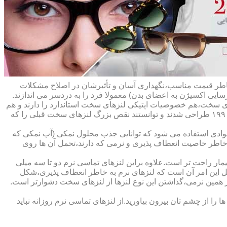
ه خاطر قیمت مناسب،نگهداری آسان و تأثیرشان در اصلاح مشکلات
سایی اکسیژن به اعضای بدن) معمولا فرد را به دردسر می اندازند.
ای سخت،هم خصوصیات اپتیکی لنزهای سخت استاندارد را دارند و هم
راحت تر هستند.در حقیقت این لنزها که از پلیمرهای نفوذپذیر به اکسیژن ساخته شده اند،در اواخر دهه ی ۱۹۷۰ و در طول دهه های ۱۹۸۰ و ۱۹۹۰ طراحی شدند و توانستند نقص بزرگ لنزهای سخت قبلی را که
وادی استفاده می شود که توانایی جذب محلول نمکی (آب نمکی که
 خاطر خاصیت انعطاف پذیری و نرمی که دارند،تحمل آن ها روی
مار راحت تر است.علاوه براین لنزهای تماسی نرم دو تا سه میلی
لیل این امر آن است که لنزهای نرم به خاطر انعطاف پذیری،شکل
اطر همین نرمی،گذاشتن این نوع لنزها از لنزهای سخت دشوارتر است.
ا از چشم تان بیرون بیاورید.از لنزهای تماسی نرم روزانه نباید