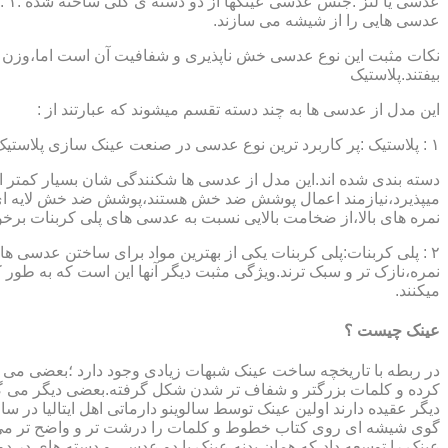
عدسی هایی را از شیشه می سازند.
نکات مثبت این نوع عدسی خش ناپذیری و شفافیت آن است اما،وزن ب
بیفتند.پلاستیک
این مدل از عدسی ها به چند دسته تقسم میشوند که عبارتند از :
۱ : پلاستیک :پر کاربرد ترین نوع عدسی در صنعت عینک سازی پلاستیک CR39 میباشد که بسته به نوع پوشش آنها،به انواعی نظیر : پلاستیک ساده،پلاستیک آنتی رفلکس،پلاستیک ضد خش،پلاستیک آب گریز و …..
دسته بندی شده اند.این مدل از عدسی ها شکنندگی شان بسیار کمتر ا
میپذیرد،نیازمند اعمال پوشش ضد خش هستند،پوشش ضد خش لایه ای 
نمره های بالا،از ضخامت بالایی نسبت به عدسی های پلی کربنات بر
۲ : پلی کربنات:پلی کربنات یکی از بهترین مواد برای ساختن عدسی
نمره،نازک تر و سبک ترند.ویژگی مثبت دیگر آنها این است که به طور کل 
میکنند.
عینک چیست ؟
در ربطه با تاریخچه ساخت عینک شبهات زیادی وجود دارد ؛بعضی می گو
کرده و کلمات بزرگتر و شفاف تر شدن شکل گرفته.بعضی دیگر می گویند
عینک را توسعه داد،که همان بدنه عینک با دو عدسی و دسته های در د