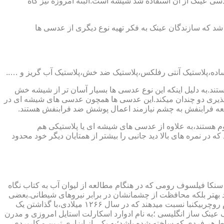
ابندایی ترین ماده ای که در ساخت عدسی عینک از آن استفاده شد شیشه است.البته امروزه نیز گاه
 که سازندگان عینک به فکر تهیه نوع دیگری از عدسی ها
ند.به دلیل اینکه این نوع عدسی ها بسیار آسان تر از شیشه خش
ذیری دو چندان میکند.این عدسی ها همچون عدسی های شیشه ای در
اشعه فرابنفش به چشم نیازمند اعمال پوشش ضد فرابنفش هستند.
م هستند،به علاوه از عدسی های شیشه ای یا پلاستیکی هم
 در نمره های بالا دید جانبی را بیشتر از همتایان دیگر خود محدود
سنکا فیلسوف رومی که در هنگام مطالعه از لیوان آب به کتاب نگاه
د بهتر بلکه محافظت از چشمانشان در برابر نیروهای شیطانی.بعضی
دیگر عقیده دارند اولین عینک توسط سالوینو دارماتی اهل ایتالیا در سال ۱۲۸۴ میلادی ساخته شده،برخی دیگر اختراع عینک را به مردی به نام روچربیکنبا نسبت میدهند که در سال ۱۲۶۶ میلادی،با گذاشتن یک
وط و کلمات را درشت تر و واضح تر می دید.اما چیزی که مشخص است این است که در سال ۱۷۲۷ میلادی یک عینک ساز انگلیسی ؛به نام ادوارد اسکارلت استایل امروزی و مدرن
 هر فردی که ساخته شده باشد؛به یکی از ابزاری ترین و کاربردی