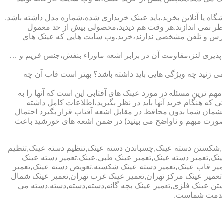
ا آنلاین بخرید.باید عینک خریداری شده،شماره مدل داشته باشد.
خطر نمی اندازند.هر وقت هم دیدید،محصولی بیش از حد معمول
آدرس و تلفن مشخصی ندارند،خرید.وب سایت هایی که عینک های
پذیری لنز،مقاومت آن در برابر اشعه ماوراء بنفش،جنس فریم و …
 زنید چه ویژگی هایی باید داشته باشد؟ بهتر است قاب آن چه
هم ترین مسئله در مورد عینک های آفتابی این است که آنها را به
 که هنگام خرید آنها باید در نظر بگیرید،اطلاعات کامل داشته
مان شما بدون محافظ در مقابل اشعه آفتاب قرار بگیرد احتمال
به صورت مبهم و ناواضح می بینید) در ضمن اشعه های خورشید باعث
ی,شکستن دسته عینک,چسباندن دسته عینک,تنظیم دسته عینک,تنظیم
ینک,تعمیر دسته عینک,تعمیر عینک طبی,عینک,تعمیر دسته عینک
عمیر قاب عینک,تعمیر دسته عینک شکسته,تعویض دسته عینک,تعمیر
ن,تعمیر عینک مرکز تهران,تعمیر عینک غرب تهران,تعمیر عینک شمال
 عینک فلزی,تعمیر عینک بچه گانه,دسته,دسته,دسته,دسته می
 خدمت شماست.