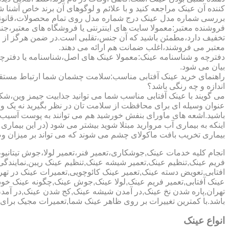
کننده آن عینک مراجعه کنید و با علائم و لوگوهای آن برند خاص آشنا 
بررسی شماره مدل عینک درج شماره مدل روی تمام محصولات،قانونی ج
فروشنده معتبر:معمولا سایت های اینترنتی یا فروشگاه های معتبر،جن
تخفیف دارد،مطمئن باشید که آن جنس،تقلبی است.در ضمن هرگز از وب
معتبر می فروشند،اغلب ضمانت هم ارائه می دهند.
دفترچه و شناسنامه عینک:معمولا عینک های اصل،شناسنامه یا دفترچ
بیان می شود.
راهنمای خرید عینک آفتابی مناسب:سلامت چشمان شما ارتباط مستقیم ب
اندازه و چه رنگی باشد؟
می گویند با عینک آفتابی مناسب شما می توانید جذابیت جیمز وین،شکوه
عنوان وسیله ای برای محافظت از سلامت تان در نظر بگیرید نه یک وسیل
باشید.اشعه های ماورای بنفش خورشید هم می توانند به پوست آسیب 
اینکه به بیماری آب مروارید مبتلا شوید بیشتر می شود (در این بیما
بیماری تخریب بافت ماکولای چشم می شوند که می تواند بر میزان وضو
انجام کلیه خدمات عینک,جوشکاری،تعمیر فنر،تعمیر لولا،جوش تیتا
فریم عینک,تنظیم عینک,تعمیر شیشه عینک,تنظیم عینک ریبن,نمایندگ
افتابی,تعویض دسته عینک,تعمیر عینک کائوچویی,تعمیرات عینک در ت
عینک آفتابی,تعمیر فریم عینک,لولا عینک,جوش عینک,چگونه عینک خود ر
تهران,پاره شدن نخ عینک,در آمدن شیشه عینک,کج شدن عینک,در آم
باشد.با کمترین تغییرات بر روی ظاهر عینک شما,تعمیرات مجیک بر
انواع عینک