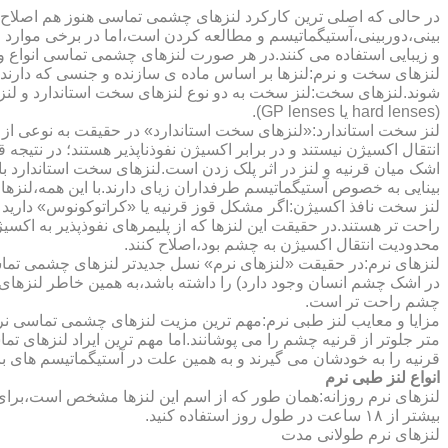
در حالی که اصلی ترین کارکرد لنزهای چشمی تماسی هنوز هم اصلاح 
بینی،دوربینی،آستیگماتیسم و مطالعه کردن است،اما در برخی موارد اف
و زیبایی استفاده می کنند.در هر صورت لنزهای چشمی تماسی انواع و ک
لنزهای سخت و نرم:لنزها بر اساس ماده ی سازنده و جنسی که دارند
شوند.لنزهای سخت:لنز سخت به دو نوع لنزهای سخت استاندارد و ل
(hard lenses یا GP lenses).
لنز سخت استاندارد:«لنزهای سخت استاندارد» در حقیقت به نوعی از 
انتقال اکسیژن نیستند و در برابر اکسیژن نفوذناپذیر هستند؛ در نتیجه 
اشک میان قرنیه و لنز در اثر پلک زدن است.لنزهای سخت استاندارد ب
بینایی به خصوص آستیگماتیسم طرفداران زیای دارند.با این همه،لنزها
لنز سخت نافذ اکسیژن:اگر مشکل قوز قرنیه یا «کراتوکونوس» دارید 
محدودیت انتقال اکسیژن به چشم بود،اصلاح کنند.
لنزهای نرم:در حقیقت «لنزهای نرم» نسل جدیدتر لنزهای چشمی تماس
در اشک چشم انسان وجود دارد) را داشته باشد،به همین خاطر لنزهای
چشم راحت تر است.
مزایا و معایب لنز طبی نرم:مهم ترین مزیت لنزهای چشمی تماسی نرم 
متر جلوتر از قرنیه چشم را می پوشانند.اما مهم ترین ایراد لنزهای 
قرنیه را به خودشان می گیرند و به همین علت در آستیگماتیسم های با
انواع لنز طبی نرم
لنزهای نرم روزانه:همان طور که از اسم این لنزها مشخص است،برای اس
بیشتر از ۱۸ ساعت در طول روز استفاده کنید.
لنزهای نرم طولانی مدت