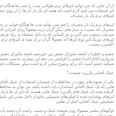
از آن جایی که می توانید لنزهای نرم طولانی مدت را شب ها،هنگام خو
لنز استفاده می کنید لازم است که هفته ای یک بار آن ها را از روی 
لنزهای نرم یک بار مصرف
لنزهای نرم یک بار مصرف را هم نمی توانید شب ها هنگام خواب در چشم
مصرف که نسبت به مدل های دیگر گران ترند،معمولاً برای افرادی که
سرعت رسوب می گیرد و نیز کسانی که به دلیل مشغله ی زیاد فرصت ت
لنزهای توریک:این نوع لنزها که معمولاً گران تر از بقیه ی لنزهای نر
اکسیژن نیست.
مروارید (کاتاراکت) چشم را افزایش می دهد.این بیماری،عدسی چشم ر
شبکیه چشم است که برای وضوح بینایی لازم است.سایر مشکلات چش
عینک آفتابی پلاریزه چیست؟
یکی از شیوه های مؤثر در محافظت از چشمان استفاده از عینک آفتاب
گرفته شده اند.عینک های پلاریزه عینک هایی هستند که لنز آن ها با ی
لنزهای پوشانده شده با فیلترهای شیمیایی مانع از داخل شدن این تابش
تشخیص عینک آفتابی اصل از تقلبی
لوگوهای معتبر معمولا روی شیشه عینک و سمت راست آن،دسته یا داخل 
دهنده تقلبی بودن عینک است.گاهی اوقات در نام برند،غلط املایی دیده