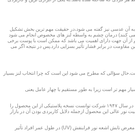
 به آن عدسی نیز گفته می شود،در حقیقت مهم ترین بخش تشکیل
ده می کنند) درمان چشم به واسطه لنز های مخصوص انجام می شود
م از آن جهت دارای اهمیت می باشد که ممکن است با پوست برخی
مقاومت در برابر فشار تأثیر بسزایی دارد.پس در نتیجه اگر می
 است.حال سؤالی که مطرح می شود این است که چرا انتخاب لنز بسیار
یار مهم تر است زیرا به طور مستقیم با چهار عامل یعنی
در قدیم از عدسی شیشه ای استفاده می شد،اما شیشه بسیار سنگین بوده و همچنین به راحتی شکسته و به چشم آسیب می رساند.در نهایت در سال ۱۹۴۷ شرکت توانست نسخه پلاستیکی از این محصول را
 نور عالی این محصول ازجمله دلایل کاربردی بودن آن در بازار
عامل بعدی که جزء اصلی ترین ویژگی های عینک طبی است،مقاومت در برابر اشعه UV در هر دو نوع A و B می باشد.قطعاً قرار گرفتن در معرض تابش اشعه نور فرابنفش (UV) در طول عمر افراد تأثیر