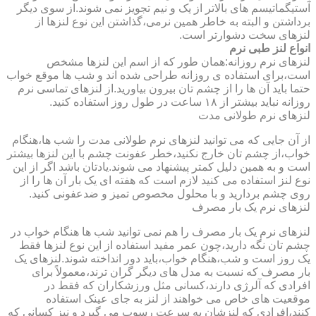
آستیگماتیسم های بالاتر از یک و نیم تجویز نمی شوند.از سوی دیگر
برداشتن و البته به خاطر همین نرمی،گذاشتن این نوع لنزها از
لنزهای سخت دشوارتر است.
انواع لنز طبی نرم
لنزهای نرم روزانه:همان طور که از اسم این لنزها مشخص
است،برای استفاده ی روزانه طراحی شده اند و شب ها موقع خواب
حتما باید آن ها را از چشم تان بیرون بیاورید.از لنزهای تماسی نرم
روزانه نباید بیشتر از ۱۸ ساعت در طول روز استفاده کنید.
لنزهای نرم طولانی مدت
از آن جایی که می توانید لنزهای نرم طولانی مدت را شب ها،هنگام
خواب،از چشم تان خارج نکنید،خطر عفونت چشم با این لنزها بیشتر
است و به همین دلیل کمتر پیشنهاد می شوند.یادتان باشد اگر از این
نوع لنز استفاده می کنید لازم است که هفته ای یک بار آن ها را از
روی چشم بردارید و با محلول مخصوص تمیز و ضدعفونی کنید.
لنزهای نرم یک بار مصرف
لنزهای نرم یک بار مصرف را هم نمی توانید شب ها هنگام خواب در
چشم تان نگه دارید،چون عمر مفید استفاده از این نوع لنزها فقط
یک روز است و شب،هنگام خواب،باید دور انداخته شوند.لنزهای یک
بار مصرف که نسبت به مدل های دیگر گران ترند،معمولاً برای
افرادی که آلرژی دارند،کسانی مثل ورزشکاران که فقط در
موقعیت های خاص می خواهند از لنز به جای عینک استفاده
کنند،افرادی که لنزشان به سرعت رسوب می گیرد و نیز کسانی که