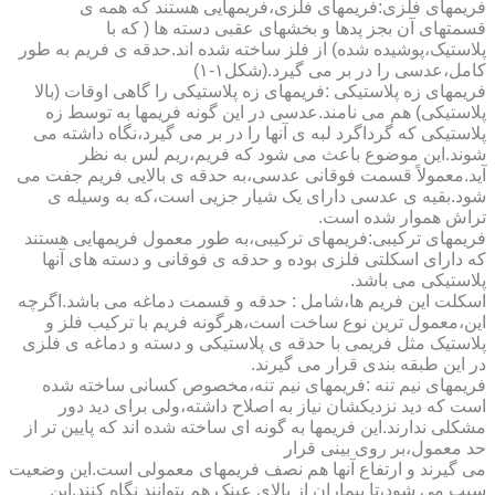
فریمهای فلزی:فریمهای فلزی،فریمهایی هستند که همه ی
قسمتهای آن بجز پدها و بخشهای عقبی دسته ها ( که با
پلاستیک،پوشیده شده) از فلز ساخته شده اند.حدقه ی فریم به طور
کامل،عدسی را در بر می گیرد.(شکل۱-۱)
فریمهای زه پلاستیکی :فریمهای زه پلاستیکی را گاهی اوقات (بالا
پلاستیکی) هم می نامند.عدسی در این گونه فریمها به توسط زه
پلاستیکی که گرداگرد لبه ی آنها را در بر می گیرد،نگاه داشته می
شوند.این موضوع باعث می شود که فریم،ریم لس به نظر
آید.معمولاً قسمت فوقانی عدسی،به حدقه ی بالایی فریم جفت می
شود.بقیه ی عدسی دارای یک شیار جزیی است،که به وسیله ی
تراش هموار شده است.
فریمهای ترکیبی:فریمهای ترکیبی،به طور معمول فریمهایی هستند
که دارای اسکلتی فلزی بوده و حدقه ی فوقانی و دسته های آنها
پلاستیکی می باشد.
اسکلت این فریم ها،شامل : حدقه و قسمت دماغه می باشد.اگرچه
این،معمول ترین نوع ساخت است،هرگونه فریم با ترکیب فلز و
پلاستیک مثل فریمی با حدقه ی پلاستیکی و دسته و دماغه ی فلزی
در این طبقه بندی قرار می گیرند.
فریمهای نیم تنه :فریمهای نیم تنه،مخصوص کسانی ساخته شده
است که دید نزدیکشان نیاز به اصلاح داشته،ولی برای دید دور
مشکلی ندارند.این فریمها به گونه ای ساخته شده اند که پایین تر از
حد معمول،بر روی بینی قرار
می گیرند و ارتفاع آنها هم نصف فریمهای معمولی است.این وضعیت
سبب می شود،تا بیماران از بالای عینک هم بتوانند نگاه کنند.این