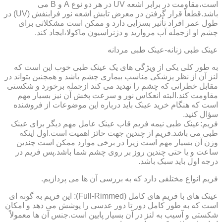
است،مقاومت در برابر اشعه UV در هر دو نوع A و B می
باشد.قطعاً قرار گرفتن در معرض تابش اشعه نور فرابنفش (UV) در
طول عمر افراد تأثیر بسزایی دارد و ممکن است مشکلاتی برای
چشم او ازجمله آب مروارید و دژنراسیون ماکولا،ایجاد کند.
عینک طبی زنانه-عینک طبی مردانه
به طور کلی یکی از ویژگی های یک عینک طبی خوب این است که
لنز آن از نظر پزشکی مناسب بیماری چشم باشد و همچنین بتواند در
مقابل خطراتی که چشم را تهدید می کند ازجمله برخورد و شکستی
مقاومت کند.البته انعکاس نور و سرعت پخش آن نیز بسیار مهم
است که هنگام خرید عینک باید درباره این موضوعات از فروشنده
سؤال کنید.
فریم:عینک طبی نیمه فریم قاب عینک عامل مهم دیگر برای عینک
طبی می باشد.فریم از چندین جهت حائز اهمیت است.اول اینکه
وزن آن بسیار مهم است زیرا در برخی موارد ممکن است چندین
ساعت و یا حتی چندین روز بر روی چشم شما باشد.پس فریم در
درجه اول باید سبک باشد.
فریم انواع مختلفی دارد که به بررسی آن ها می پردازیم.
عینک های با فریم های کامل (Full-Rimmed): این فریم به گونه ای
است که به طور کامل دور تا دور عدسی را پوشش می دهد و امکان
شکستی و آسیب به لنز در آن بسیار پایین است.جنس آن ها معمولاً