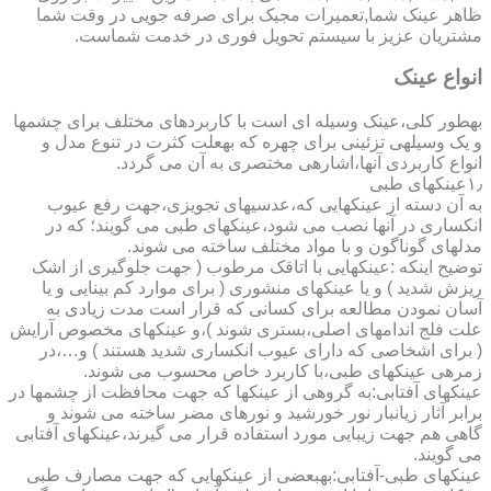
ظاهر عینک شما,تعمیرات مجیک برای صرفه جویی در وقت شما
مشتریان عزیز با سیستم تحویل فوری در خدمت شماست.
انواع عینک
به­طور کلی،عینک وسیله ای است با کاربردهای مختلف برای چشمها
و یک وسیله­ی تزئینی برای چهره که به­علت کثرت در تنوع مدل و
انواع کاربردی آنها،اشاره­ی مختصری به آن می گردد.
۱٫عینکهای طبی
به آن دسته از عینکهایی که،عدسیهای تجویزی،جهت رفع عیوب
انکساری در آنها نصب می شود،عینکهای طبی می گویند؛ که در
مدلهای گوناگون و با مواد مختلف ساخته می شوند.
توضیح اینکه :عینکهایی با اتاقک مرطوب ( جهت جلوگیری از اشک
ریزش شدید ) و یا عینکهای منشوری ( برای موارد کم بینایی و یا
آسان نمودن مطالعه برای کسانی که قرار است مدت زیادی به
علت فلج اندامهای اصلی،بستری شوند )،و عینکهای مخصوص آرایش
( برای اشخاصی که دارای عیوب انکساری شدید هستند ) و…،در
زمره­ی عینکهای طبی،با کاربرد خاص محسوب می شوند.
عینکهای آفتابی:به گروهی از عینکها که جهت محافظت از چشمها در
برابر آثار زیانبار نور خورشید و نورهای مضر ساخته می شوند و
گاهی هم جهت زیبایی مورد استفاده قرار می گیرند،عینکهای آفتابی
می گویند.
عینکهای طبی-آفتابی:به­بعضی از عینکهایی که جهت مصارف طبی