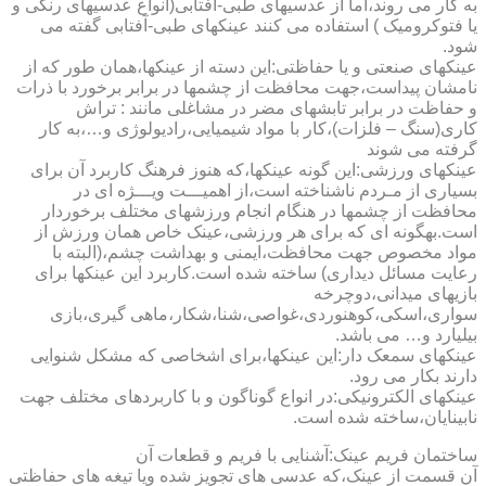
به کار می روند،اما از عدسیهای طبی-آفتابی(انواع عدسیهای رنگی و
یا فتوکرومیک ) استفاده می کنند عینکهای طبی-آفتابی گفته می
شود.
عینکهای صنعتی و یا حفاظتی:این دسته از عینکها،همان طور که از
نامشان پیداست،جهت محافظت از چشمها در برابر برخورد با ذرات
و حفاظت در برابر تابشهای مضر در مشاغلی مانند : تراش
کاری(سنگ – فلزات)،کار با مواد شیمیایی،رادیولوژی و…،به کار
گرفته می شوند
عینکهای ورزشی:این گونه عینکها،که هنوز فرهنگ کاربرد آن برای
بسیاری از مـردم ناشناخته است،از اهمیـــت ویـــژه ای در
محافظت از چشمها در هنگام انجام ورزشهای مختلف برخوردار
است.به­گونه ای که برای هر ورزشی،عینک خاص همان ورزش از
مواد مخصوص جهت محافظت،ایمنی و بهداشت چشم،(البته با
رعایت مسائل دیداری) ساخته شده است.کاربرد این عینکها برای
بازیهای میدانی،دوچرخه
سواری،اسکی،کوهنوردی،غواصی،شنا،شکار،ماهی گیری،بازی
بیلیارد و… می باشد.
عینکهای سمعک دار:این عینکها،برای اشخاصی که مشکل شنوایی
دارند بکار می رود.
عینکهای الکترونیکی:در انواع گوناگون و با کاربردهای مختلف جهت
نابینایان،ساخته شده است.
ساختمان فریم عینک:آشنایی با فریم و قطعات آن
آن قسمت از عینک،که عدسی های تجویز شده ویا تیغه های حفاظتی