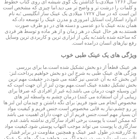
سال ۱۲۶۶ میلادی،با گذاشتن یک گوی شیشه ای روی کتاب خطوط
و کلمات را درشت تر و واضح تر می دید.اما چیزی که مشخص است
این است که در سال ۱۷۲۷ میلادی یک عینک ساز انگلیسی ؛به نام
ادوارد اسکارلت استایل امروزی و مدرن عینک را توسعه داد،که
همان بدنه عینک با دو عدسی و دسته های در دو طرف صورت
هستند.به هر حال عینک در هر زمان و از هر ماده و توسط هر فردی
که ساخته شده باشد؛به یکی از ابزاری ترین و کاربردی ترین وسایل
رفع نیازهای انسان درامده است.
ویژگی های یک عینک طبی خوب
هر عینک قطعاً از دو بخش تشکیل شده است.ما برای بررسی
ویژگی های عینک طبی به شرح این دو بخش خواهیم پرداخت.لنز:
این بخش که به آن عدسی نیز گفته می شود،در حقیقت مهم ترین
بخش تشکیل دهنده عینک است.مهم بودن لنز از آن جهت است که
این وسیله جهت درمان می باشد.(به غیر از افرادی که صرفاً برای
زیبایی از آن استفاده می کنند) درمان چشم به واسطه لنز های
مخصوص انجام می شود فریم: برای نگه داشتن و چیدمان این لنز ها
بر رو چشم،نیاز به قابی مخصوص است.جنس فریم و کیفیت مواد
آن بسیار مهم است.جنس فریم از آن جهت دارای اهمیت می باشد
که ممکن است با پوست برخی افراد سازگاری نداشته باشد.عدم
سازگاری با پوست می تواند موجب التهاب پوستی شود.کیفیت مواد
به کاررفته،در طول عمر عینک و همچنین مقاومت در برابر فشار
تأثیر بسزایی دارد.پس در نتیجه اگر می خواهید ویژگی های یک عینک