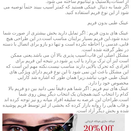
از استات،پلاستیک و تیتانیوم ساخته می شود.
اگر شما به دنبال عینکی هستید که کمتر آسیب ببیند حتماً توصیه می
شود از این نوع فریم استفاده کنید.
عینک طبی بدون فریم
عینک های بدون فریم : اگر تمایل دارید بخش بیشتری از صورت شما
دیده شود،این فریم بسیار برایتان مناسب است.در این طراحی هیچ
قابی،عدسی را احاطه نکرده است و تنها دو بازو برای اتصال با دسته
در نظر گرفته شده است.
مشکل اصلی این قاب،آسیب پذیری بالا آن می باشد.یعنی ممکن
است لنز آن ترک بردارد یا لب پر شود.در نتیجه این فریم برای
افرادی که تحرک بالایی دارند مناسب نیست.نکته مهم این است که
این مشکل باعث این نمی شود تا این نوع فریم دارای ویژگی های
عینک طبی خوب نباشد،زیرا همان طور که اشاره شد کارایی
مخصوص خود را دارد.
عینک های نیم فریم : اگر شما هم دقیقاً نمی دانید بین دو فریم بالا
کدام را انتخاب کنید،همچنان یک انتخاب دیگر پیش روی شما
است.طراحان این عرصه به سلیقه افراد میانه رو نیز توجه کرده اند
و قاب هایی را روانه بازار کرده که بخشی از لنز توسط فریم پوشیده
شده و بخش دیگر آزاد است.