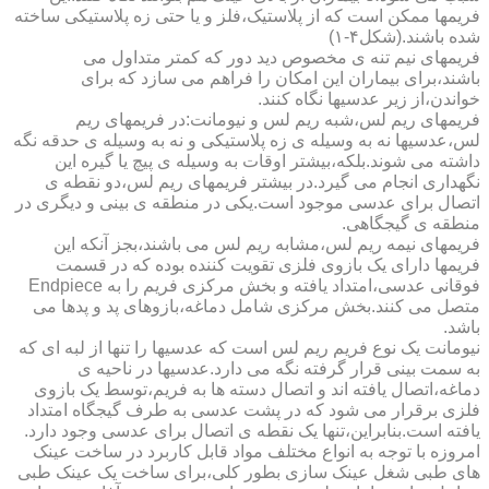
فریمها ممکن است که از پلاستیک،فلز و یا حتی زه پلاستیکی ساخته
شده باشند.(شکل۴-۱)
فریمهای نیم تنه ی مخصوص دید دور که کمتر متداول می
باشند،برای بیماران این امکان را فراهم می سازد که برای
خواندن،از زیر عدسیها نگاه کنند.
فریمهای ریم لس،شبه ریم لس و نیومانت:در فریمهای ریم
لس،عدسیها نه به وسیله ی زه پلاستیکی و نه به وسیله ی حدقه نگه
داشته می شوند.بلکه،بیشتر اوقات به وسیله ی پیچ یا گیره این
نگهداری انجام می گیرد.در بیشتر فریمهای ریم لس،دو نقطه ی
اتصال برای عدسی موجود است.یکی در منطقه ی بینی و دیگری در
منطقه ی گیجگاهی.
فریمهای نیمه ریم لس،مشابه ریم لس می باشند،بجز آنکه این
فریمها دارای یک بازوی فلزی تقویت کننده بوده که در قسمت
فوقانی عدسی،امتداد یافته و بخش مرکزی فریم را به Endpiece
متصل می کنند.بخش مرکزی شامل دماغه،بازوهای پد و پدها می
باشد.
نیومانت یک نوع فریم ریم لس است که عدسیها را تنها از لبه ای که
به سمت بینی قرار گرفته نگه می دارد.عدسیها در ناحیه ی
دماغه،اتصال یافته اند و اتصال دسته ها به فریم،توسط یک بازوی
فلزی برقرار می شود که در پشت عدسی به طرف گیجگاه امتداد
یافته است.بنابراین،تنها یک نقطه ی اتصال برای عدسی وجود دارد.
امروزه با توجه به انواع مختلف مواد قابل کاربرد در ساخت عینک
های طبی شغل عینک سازی بطور کلی،برای ساخت یک عینک طبی