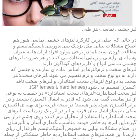
لنز چشمی تماسی-لنز طبی
در حالی که اصلی ترین کارکرد لنزهای چشمی تماسی هنوز هم
اصلاح مشکلات بینایی مثل نزدیک بینی،دوربینی،آستیگماتیسم و
مطالعه کردن است،اما در برخی موارد افراد از آن ها به عنوان
وسیله ی آرایشی و زیبایی استفاده می کنند.در هر صورت لنزهای
چشمی تماسی انواع و کاربردهای گوناگون دارند.
لنزهای سخت و نرم:لنزها بر اساس ماده ی سازنده و جنسی که
دارند به دو نوع سخت و نرم تقسیم می شوند.لنزهای سخت:لنز
سخت به دو نوع لنزهای سخت استاندارد و لنزهای سخت نافذ
اکسیژن تقسیم می شود (hard lenses یا GP lenses).
لنز سخت استاندارد:«لنزهای سخت استاندارد» در حقیقت به نوعی
از لنز تماسی گفته می شود که قادر به انتقال اکسیژن نیستند و در
برابر اکسیژن نفوذناپذیر هستند؛ در نتیجه قرنیه برای تهیه ی اکسیژن
متکی به پمپاژ اشک میان قرنیه و لنز در اثر پلک زدن است.لنزهای
سخت استاندارد با استفاده از محلول نرم کننده روی چشم قرار می
گیرند.این لنزها به خاطر قیمت مناسب،نگهداری آسان و تأثیرشان
در اصلاح مشکلات بینایی به خصوص آستیگماتیسم طرفداران زیای
دارند.با این همه،لنزهای سخت استاندارد به خاطر مشکلاتی از جمله