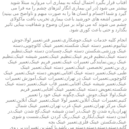
آفتاب قرار بگیرد احتمال اینکه به بیماری آب مروارید مبتلا شوید
بیشتر می شود (در این بیماری انگار لنزهای چشم را مه فرا می
گیرد و شما اجسام و انسان ها را به صورت مبهم و ناواضح می بینید)
در ضمن اشعه های خورشید باعث بیماری تخریب بافت ماکولای
چشم می شوند که می تواند بر میزان وضوح و شفافیت بینایی تاثیر
بگذارد و حتی باعث کوری شود.
انجام کلیه خدمات عینک,جوشکاری،تعمیر فنر،تعمیر لولا،جوش
تیتانیوم،تعمیر دسته عینک شکسته,تعمیر عینک کائوچویی,دسته
عینک ورزشی,شکستن دسته عینک,چسباندن دسته عینک,تنظیم
دسته عینک,تنظیم فریم عینک,تنظیم عینک,تعمیر شیشه عینک,تنظیم
عینک ریبن,نمایندگی تعمیرات عینک,تعمیر فریم عینک,تعمیر عینک
ری بن,تعمیر تخصصی عینک,تعمیر دسته عینک,تعمیر عینک
طبی,عینک,تعمیر دسته عینک افتابی,تعویض دسته عینک,تعمیر عینک
کائوچویی,تعمیرات عینک در تهران,تعمیرات عینک,آموزش تعمیرات
عینک,تعمیر شیشه عینک آفتابی,تعمیر قاب عینک,تعمیر دسته عینک
شکسته,تعویض دسته عینک,تعمیر عینک آفتابی,تعمیر فریم
عینک,لولا عینک,جوش عینک,چگونه عینک خود را تعمیر
کنیم,تعمیرات عینک آنلاین,تعمیر لولا عینک,تعمیر عینک آنلاین,تعمیر
عینک مرکز تهران,تعمیر عینک غرب تهران,تعمیر عینک شمال
تهران,پاره شدن نخ عینک,در آمدن شیشه عینک,کج شدن عینک,در
آمدن دسته عینک,آبکاری عینک,رنگ کردن عینک,شست و شوی
عینک,شکستن عینک فلزی,تعمیر عینک بچه
گانه,دسته,دسته,دسته,دسته می باشد.با کمترین تغییرات بر روی