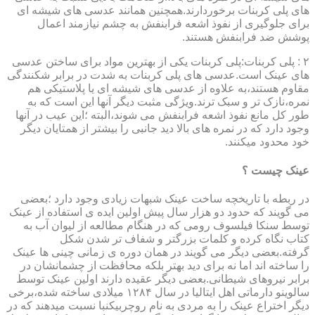
های پلی کربنات برخوردارند.همچنین همانند عدسی های شیشه ای
برای جلوگیری از نفوذ اشعه فرابنفش به چشم نیازمند اعمال
پوشش ضد فرابنفش هستند.
۲ : پلی کربنات:پلی کربنات یکی از بهترین مواد برای ساختن عدسی
های عینک است.عدسی های پلی کربنات به شدت در برابر شکنندگی
مقاوم هستند،به علاوه از عدسی های شیشه ای یا پلاستیکی هم
نمره،نازک تر و سبک ترند.ویژگی مثبت دیگر آنها این است که به
طور کل مانع نفوذ اشعه فرابنفش می شوند،البته ؛این عیب در آنها
وجود دارد که در نمره های بالا دید جانبی را بیشتر از همتایان دیگر
خود محدود میکنند.
عینک چیست ؟
در ربطه با تاریخچه ساخت عینک شبهات زیادی وجود دارد ؛بعضی
می گویند که حدود دو هزار سال پیش اولین ایده ی استفاده از عینک
توسط سنکا فیلسوف رومی که در هنگام مطالعه از لیوان آب به
کتاب نگاه کرده و کلمات بزرگتر و شفاف تر شدن شکل
گرفته.بعضی دیگر می گویند در همان دوره ی زمانی چینی ها عینک
را ساخته اند اما نه برای دید بهتر بلکه محافظت از چشمانشان در
برابر نیروهای شیطانی.بعضی دیگر عقیده دارند اولین عینک توسط
سالوینو دارماتی اهل ایتالیا در سال ۱۲۸۴ میلادی ساخته شده،برخی
دیگر اختراع عینک را به مردی به نام روچربیکنبا نسبت میدهند که در