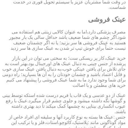
در وقت شما مشتریان عزیز با سیستم تحویل فوری در خدمت
شماست.
عینک فروشی
مصرف پزشکی دارد،اما به عنوان کالایی زینتی هم استفاده می
شود.اگر چشم های شما ضعیف باشد حداقل سالی یک بار مجبور
هستید به عینک فروشی ها سر بزنید؛ یا نه اگر چشمتان ضعیف
نیست حتماً برای خوش تیپ تر شدن به عینک سازی ها سر زدید
خرید عینک،کار پر ریسکی ست؛ به سختی می توان در این بازار
پرشده از جنس چینی به دنبال عینک های اورجینال بود.بهتر است به
جای تلاش برای یافتن عینکی خوب،به دنبال یافتن عینک سازی خوب
و قابل اعتماد باشید و چشمان خودتان را به آن ها بسپارید؛ راه دومی
برای شما وجود ندارد ما به شما عینک فروشی را پیشنهاد می کنیم
خرید های مطمئن و با اصالت
عینک از دو عدسی و یک قاب یا فریم درست شده استکه توسط بینی
و گوشها نگه داشته میشود و جلوی چشم قرار میگیرد.عینک با رفع
عیوب انکساری بینایی به چشمها کمک میکند تا دید بهتری داشته
باشند.
جنس :عینک ها بسته به نوع کاربرد آنها و سلیقه ای افراد خاص از
مواد گوناگونی مانند :پلاستیک،کائوچو،استات،فلز و یا ترکیب این
مواد با یکدیگر ساخته شده است.