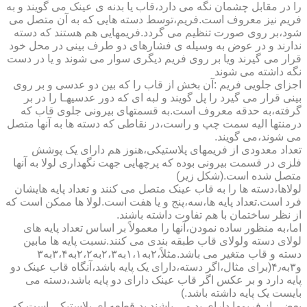
را در مقابل چشمان نگه می دارد،قاب یا بدنه ی عینک می گویند و به
فریم نیز معروف است.فریم،توسط دسته هایی که به آن متصل می
شود،بر روی صورت تنظیم می گردد.فریمهایی هم هستند که دسته
ندارند و در عوض به وسیله ی فشارهای دو طرف بینی در محل خود
قرار می گیرند ویا بر روی فریم دیگری سوار می شوند و یا در دست
نگه داشته می شوند
اجزای جلویی فریم :آن بخش از قاب را که بین دو عدسی و بر روی
بینی قرار می گیرد را پل گویند و لبه ای که دور عدسیهـا را در بر
گرفته،به حدقه معروف است.به قسمتهای بیرونی جلوی قاب که
درمنتها الیه سمت چپ و راست،در نقاطی که دسته ها به آنها متصل
می شوند،می گویند.
تعداد معدودی از فریمهای پلاستیکی،هنوز هم دارای یک پوشش
فلزی در قسمت بیرونی بوده که پرچهایی جهت نگهداری لولا به آنها
متصل شده است.(شکل زیر)
لولاها،دسته ها را به قاب عینک متصل می کنند و تعداد پایه هایشان
فرد است.تعداد پایه ها،سه،پنج و یا هفت است.لولا ها ممکن است که
از نظر ساختمان با هم تفاوت داشته باشند.
اما،به منظور ساده نمودن،آنها را معمولاً بر اساس تعداد پایه های
لولای دسته ولولای قاب طبقه بندی می کنند.نسبت پایه ها مابین
دسته و قاب متغیر می باشد.مثلاً،۲به۱،۱به۲،۳به۲،۲به۳،۴به۳
و۳به۴٫(برای مثال،اگر دسته،دارای یک پایه باشد،آنگاه قاب عینک دو
پایه دارد و بر عکس اگر قاب عینک دارای دو پایه باشد،دسته می
بایست یک پایه داشته باشد.)
بعضی از فریمها دارای پد می باشند.پد،قطعه ای پلاستیکی است که