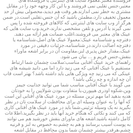
فروشنده معتبر:معمولا سایت های اینترنتی یا فروشگاه های
معتبر،جنس تقلبی نمی فروشند و با این کار وجهه خود را در مقابل
مشتری به خطر نمی اندازند.هر وقت هم دیدید،محصولی بیش از حد
معمول تخفیف دارد،مطمئن باشید که آن جنس،تقلبی است.در ضمن
هرگز از وب سایت های اینترنتی که کالاهای فروخته شده را پس
نمی گیرند یا آدرس و تلفن مشخصی ندارند،خرید.وب سایت هایی که
عینک های معتبر می فروشند،اغلب ضمانت هم ارائه می دهند.
دفترچه و شناسنامه عینک:معمولا عینک های اصل،شناسنامه یا
دفترچه اصالت دارند.در شناسنامه،جزئیات دقیقی در مورد
عینک،مقدار خش پذیری لنز،مقاومت آن در برابر اشعه ماوراء
بنفش،جنس فریم و … بیان می شود.
راهنمای خرید عینک آفتابی مناسب:سلامت چشمان شما ارتباط
مستقیم با عینک آفتابی که می زنید دارد اما می دانید شیشه های
عینکی که می زنید چه ویژگی هایی باید داشته باشد؟ بهتر است قاب
آن چه اندازه و چه رنگی باشد؟
می گویند با عینک آفتابی مناسب شما می توانید جذابیت جیمز
وین،شکوه اودری هیپورن،یا متفاوت بودن شولاپین را به خودتان
هدیه بدهید اما مهم ترین مسئله در مورد عینک های آفتابی این است
که آنها را به عنوان وسیله ای برای محافظت از سلامت تان در نظر
بگیرید نه یک وسیله تزئینی.شما باید در مورد عینک های آفتابی کاری
که می کنند و نکاتی که هنگام خرید آنها باید در نظر بگیرید،اطلاعات
کامل داشته باشید.اشعه های ماورای بنفش خورشید هم می توانند
به پوست آسیب برسانند و هم به چشم،به خصوص به لنز و قرنیه
چشم،هرقدر بیشتر چشمان شما بدون محافظ در مقابل اشعه