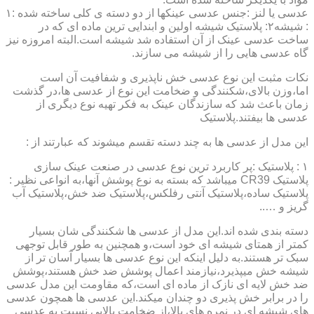
عدسی یا لنز :جنس عدسی عینکها از دو دسته ی کلی ساخته شده :۱
: شیشه۲: پلاستیک شیشه اولین و ابندایی ترین ماده ای که در
ساخت عدسی عینک از آن استفاده شد شیشه است.البته امروزه نیز
گاه عدسی هایی را از شیشه می سازند.
نکات مثبت این نوع عدسی خش ناپذیری و شفافیت آن است
اما،وزن بالای،شکنندگی و ضخامت این نوع از عدسی ها،در گذشت
زمان باعث شد که سازندگان عینک به فکر تهیه نوع دیگری از
عدسی ها بیفتند.پلاستیک
این مدل از عدسی ها به چند دسته تقسم میشوند که عبارتند از :
۱ : پلاستیک :پر کاربرد ترین نوع عدسی در صنعت عینک سازی
پلاستیک CR39 میباشد که بسته به نوع پوشش آنها،به انواعی نظیر :
پلاستیک ساده،پلاستیک آنتی رفلکس،پلاستیک ضد خش،پلاستیک آب
گریز و …..
دسته بندی شده اند.این مدل از عدسی ها شکنندگی شان بسیار
کمتر از همتای شیشه ای خود است،و همچنین به طور قابل توجهی
سبک تر هستند.به دلیل اینکه این نوع عدسی ها بسیار آسان تر از
شیشه خش میپذیرد،نیازمند اعمال پوشش ضد خش هستند،پوشش
ضد خش لایه ای نازک از ماده ای است،که مقاومت این مدل عدسی
را در برابر خش پذیری دو چندان میکند.این عدسی ها همچون عدسی
های شیشه ای در نمره های بالا،از ضخامت بالایی نسبت به عدسی