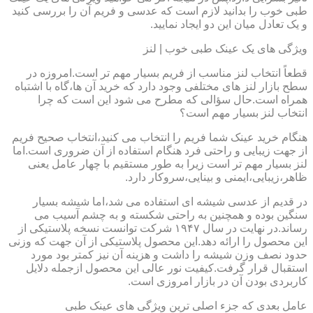
طبی خوب را بدانید لازم است که عدسی و فریم آن را بررسی کنید
و یک تعادل میان این دو ایجاد نمایید.
ویژگی های یک عینک طبی خوب | لنز
قطعاً انتخاب لنز مناسب از فریم بسیار مهم تر است.امروزه در
سطح بازار لنز های مختلفی وجود دارد که خرید آن ها،گاه با اشتباه
همراه است.حال سؤالی که مطرح می شود این است که چرا
انتخاب لنز بسیار مهم است؟
هنگام خرید عینک شما فریم را انتخاب می کنید،انتخاب صحیح فریم
از جهت زیبایی و راحتی فرد هنگام استفاده از آن ضروری است.اما
لنز بسیار مهم تر است زیرا به طور مستقیم با چهار عامل یعنی
ظاهر،زیبایی،ایمنی و بینایی،سروکار دارد.
در قدیم از عدسی شیشه ای استفاده می شد،اما شیشه بسیار
سنگین بوده و همچنین به راحتی شکسته و به چشم آسیب می
رساند.در نهایت در سال ۱۹۴۷ شرکت توانست نسخه پلاستیکی از
این محصول را ارائه دهد.این محصول پلاستیکی از آن جهت که وزنی
حدود نصف وزن شیشه را داشت و هزینه آن نیز کمتر بود مورد
استقبال قرار گرفت.کیفیت نور عالی این محصول ازجمله دلایل
کاربردی بودن آن در بازار امروزی است.
عامل بعدی که جزء اصلی ترین ویژگی های عینک طبی