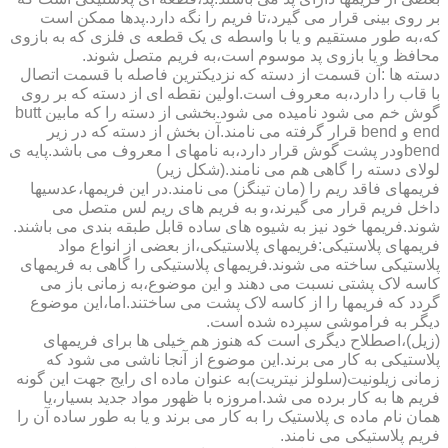
بر روی بینی قرار می گیرد،تا فریم را نگه دارد.پدها ممکن است
که،به طور مستقیم و یا با واسطه ی یک قطعه ی فلزی که به بازوی
محافظ و یا بازوی پد موسوم است،به فریم متصل شوند.
دسته ها :آن قسمت از دسته که نزدیکترین فاصله با قسمت اتصال
با قاب را دارد،به معروف است.اولین نقطه ای از دسته که بر روی
گوش خم می شود نامیده می شود.بخشی از دسته را که مابین butt
end و bend قرار گرفته می نامند.آن بخش از دسته که در زیر
bendودر پشت گوش قرار دارد،به نامهای l معروف می باشد.پایه ی
لولای دسته را گاهی هم می نامند.(شکل زیر)
فریمهای فاقد ریم را (مان تینگز) می نامند.در این فریمها،عدسیها
داخل فریم قرار می گیرند،و به فریم های ریم لس متصل می
شوند.فریمها خود نیز به شیوه های ساده قابل طبقه بندی می باشند.
فریمهای پلاستیکی:فریمهای پلاستیکی،از بعضی از انواع مواد
پلاستیکی ساخته می شوند.فریمهای پلاستیکی را گاهی به فریمهای
کاسه لاک پشتی نسبت می دهند و این موضوع،به زمانی باز می
گردد که فریمها را از کاسه لاک پشت می ساختند.اما،این موضوع
دیگر به فراموشی سپرده شده است.
(زیل)،اصطلاح دیگری است که هنوز هم خیلی ها برای فریمهای
پلاستیکی به کار می برند.این موضوع از آنجا ناشی می شود که
زمانی زیلونیت(سلولز نیتریت)به عنوان ماده ای رایج جهت این گونه
فریم ها به کار برده می شد.امروزه با ظهور مواد جدید بسیار،یا
همان نام ماده ی پلاستیک را به کار می برند و یا به طور ساده آن را
فریم پلاستیکی می نامند.