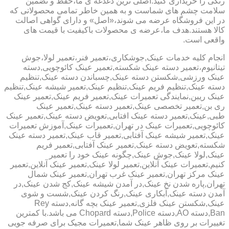
رنگی را خریداری کنید.اصلی ترین دغدغه ی ما،حفظ و تضمین
سلامت چشم های شماست و به همین خاطر تمامی محصولاتی که
در این فروشگاه عرضه می شوند،«اصل» و دارای گواهی اصالت
کالا هستند.هدف ما،عرضه ی محصولات باکیفیت با قیمت های
واقعی است.
انجام کلیه خدمات عینک,جوشکاری،تعمیر فنر،تعمیر لولا،جوش
تیتانیوم،تعمیر دسته عینک شکسته,تعمیر عینک کائوچویی,دسته
عینک ورزشی,شکستن دسته عینک,چسباندن دسته عینک,تنظیم
دسته عینک,تنظیم فریم عینک,تنظیم عینک,تعمیر شیشه عینک,تنظیم
عینک ریبن,نمایندگی تعمیرات عینک,تعمیر فریم عینک,تعمیر عینک
ری بن,تعمیر تخصصی عینک,تعمیر دسته عینک,تعمیر عینک
طبی,عینک,تعمیر دسته عینک افتابی,تعویض دسته عینک,تعمیر عینک
کائوچویی,تعمیرات عینک در تهران,تعمیرات عینک,آموزش تعمیرات
عینک,تعمیر شیشه عینک آفتابی,تعمیر قاب عینک,تعمیر دسته عینک
شکسته,تعویض دسته عینک,تعمیر عینک آفتابی,تعمیر فریم
عینک,لولا عینک,جوش عینک,چگونه عینک خود را تعمیر
کنیم,تعمیرات عینک آنلاین,تعمیر لولا عینک,تعمیر عینک آنلاین,تعمیر
عینک مرکز تهران,تعمیر عینک غرب تهران,تعمیر عینک شمال
تهران,پاره شدن نخ عینک,در آمدن شیشه عینک,کج شدن عینک,در
آمدن دسته عینک,آبکاری عینک,رنگ کردن عینک,شست و شوی
عینک,شکستن عینک فلزی,تعمیر عینک بچه گانه,دسته Rey
Ban,دسته AO,دسته Police,دسته Chopard می باشد.با کمترین
تغییرات بر روی ظاهر عینک شما,تعمیرات مجیک برای صرفه جویی