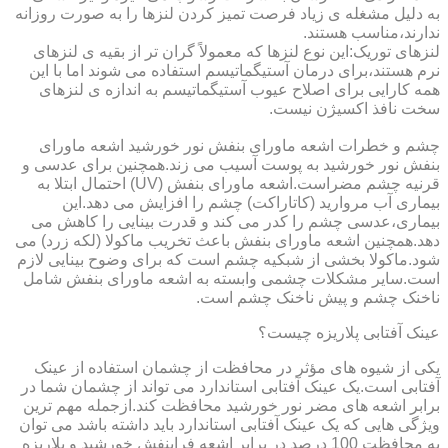
به دلیل مشغله ی زیاد فرصت تمیز کردن لنزها را به صورت روزانه
ندارند،مناسب هستند.
لنزهای توریک:این نوع لنزها که معمولاً گران تر از بقیه ی لنزهای
نرم هستند،برای درمان آستیگماتیسم استفاده می شوند اما با این
همه کارایی برای اصلاح عیوب آستیگماتیسم به اندازه ی لنزهای
سخت نافذ اکسیژن نیست.
چشم و خطرات اشعه ماورای بنفش نور خورشید اشعه ماورای
بنفش نور خورشید به پوست آسیب می زند.همچنین برای عدسی و
قرنیه چشم مضراست.اشعه ماورای بنفش (UV) احتمال ابتلا به
بیماری آب مروارید (کاتاراکت) چشم را افزایش می دهد.این
بیماری،عدسی چشم را کدر می کند و قدرت بینایی را کاهش می
دهد.همچنین اشعه ماورای بنفش باعث تخریب ماکولا (لکه زرد) می
شود.ماکولا بخشی از شبکیه چشم است که برای وضوح بینایی لازم
است.سایر مشکلات چشمی وابسته به اشعه ماورای بنفش شامل
ناخنک چشم و پیش ناخنک چشم است.
عینک آفتابی پلاریزه چیست؟
یکی از شیوه های مؤثر در محافظت از چشمان استفاده از عینک
آفتابی است.یک عینک آفتابی استاندارد می تواند از چشمان شما در
برابر اشعه های مضر نور خورشید محافظت کند.ازجمله مهم ترین
ویژگی هایی که یک عینک آفتابی استاندارد باید داشته باشد می توان
به محافظت 100 درصد در برابر اشعه فرابنفش خورشید و پلاریزه