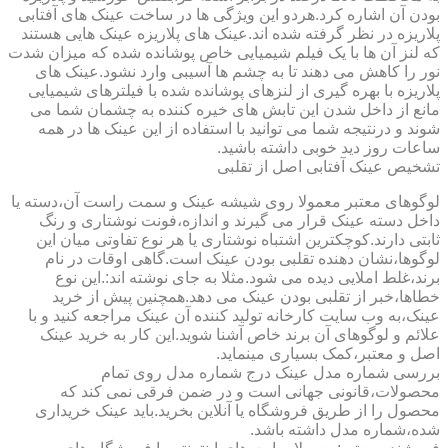
بودن آن اشاره کرد.هردو این ویژگی ها در ساخت عینک های آفتابی
پلاریزه در نظر گرفته شده اند.عینک های پلاریزه عینک هایی هستند
که لنز آن ها با یک فیلم شیمیایی خاص پوشانده شده که میزان شدت
نور را کاهش می دهند تا به چشم ها آسیبی وارد نشود.عینک های
پلاریزه با بهره گیری از لنزهای پوشانده شده با فیلترهای شیمیایی
مانع از داخل شدن این تابش های خیره کننده به چشمان شما می
شوند و درنتیجه شما می توانید با استفاده از این عینک ها در همه
ساعات روز دید خوبی داشته باشید.
تشخیص عینک آفتابی اصل از تقلبی
لوگوهای معتبر معمولا روی شیشه عینک و سمت راست آن،دسته یا
داخل دسته عینک قرار می گیرند و اندازه،فونت نوشتاری و رنگ
ثابتی دارند.کوچکترین اشتباه نوشتاری یا هر نوع تفاوتی میان این
لوگوها،نشان دهنده تقلبی بودن عینک است.گاهی اوقات در نام
برند،غلط املایی دیده می شود.مثلا به جای نوشته اند:.این نوع
خطاها،خبر از تقلبی بودن عینک می دهد.همچنین پیش از خرید
عینک،به وب سایت کارخانه تولید کننده آن عینک مراجعه کنید و با
علائم و لوگوهای آن برند خاص آشنا شوید.این کار به خرید عینک
اصل و معتبر،کمک بسیاری مینماید.
بررسی شماره مدل عینک درج شماره مدل روی تمام
محصولات،قانونی جهانی است و در ضمن فرقی نمی کند که
محصول را از طریق فروشگاه یا آنلاین بخرید.باید عینک خریداری
شده،شماره مدل داشته باشد.