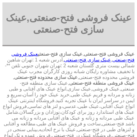
عینک فروشی فتح-صنعتی,عینک
سازی فتح-صنعتی
عینک فروشی فتح-صنعتی
,
عینک سازی فتح-صنعتی
عینک فروشی
فتح-صنعتی
,
عینک سازی فتح-صنعتی
,آدرس شعبه 1 :تهران شاهین
شمالی بیست متری گلستان شعبه 2 :تهران شهران جنوبی تلفن **-
با تخفیف مشاوره رایگان شبانه روزی کارگران مجرب عینک
فروشی محدوده فتح-صنعتی,
عینک سازی محدوده فتح-صنعتی
,
عینک فروشی منطقه فتح-صنعتی
,عینک سازی منطقه فتح-
صنعتی,عینک فروشی,عینک سازی,انواع عینک های آفتابی و طبی
زنانه و مردانه و فریم عینک طبی,خرید عینک خود را آسان،سریع و
ایمن در سراسر ایران با عینک تجربه کنید.فروشگاه اینترنتی عینک
انواع عینک آفتابی،عینک طبی،عدسی،و لنز های تماسی,فروش انواع
عینک های استاندارد روز برای کودکان،نوزادان و بزرگسالان.شامل
عینک طبی مردانه و زنانه و عینک های آفتابی مردانه و زنانه می
باشد فتح-صنعتی,ساخت و فروش عینک های طبی،مطالعه و آفتابی
و لنزهای طبی در فتح-صنعتی,عینک با نرخ اتحادیه,بینایی سنجی در
فتح-صنعتی,فروشگاه عینک در فتح-صنعتی,فروش عمده و تک انواع