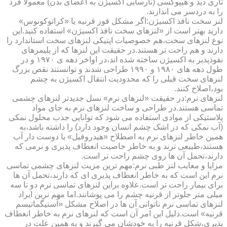
تاری دید و هیپوکسی (نارسایی اکسیژن به اعضای بدن) معمولا فرد
را به دردسر می اندازند.
لنز سخت نافذ اکسیژن:اگر مشکل قوز قرنیه یا «کراتوکونوس»
دارید بهتر است از «لنزهای سخت نافذ اکسیژن» استفاده کنید.این
نوع لنزهای سخت،هم خصوصیات اپتیکی لنزهای سخت استاندارد را
دارند و هم راحت تر هستند.در حقیقت این لنزها که از پلیمرهای
نفوذپذیر به اکسیژن ساخته شده اند،در اواخر دهه ی ۱۹۷۰ و در
طول دهه های ۱۹۸۰ و ۱۹۹۰ طراحی شدند و توانستند نقص بزرگ
لنزهای سخت قبلی را که محدودیت انتقال اکسیژن به چشم
بود،اصلاح کنند.
لنزهای نرم:در حقیقت «لنزهای نرم» نسل جدیدتر لنزهای چشمی
تماسی هستند.در طراحی و ساخت لنزهای نرم به جای مواد
پلاستیکی از موادی استفاده می شود که توانایی جذب محلول نمکی
(آب نمکی که در اشک چشم انسان وجود دارد) را داشته باشد،به
همین خاطر لنزهای نرم به اصطلاح «هیدروفیل» یا دوست دار آب
هستند،طبیعی ترند و به خاطر خاصیت انعطاف پذیری و نرمی که
دارند،تحمل آن ها روی چشم راحت تر است.
مزایا و معایب لنز طبی نرم:مهم ترین مزیت لنزهای چشمی تماسی
نرم این است که به خاطر انعطاف پذیری ای که دارند،تحمل آن ها
برای بیمار راحت تر است.علاوه براین لنزهای تماسی نرم دو تا سه
میلی متر جلوتر از قرنیه چشم را می پوشانند.اما مهم ترین ایراد
لنزهای تماسی نرم ناتوانی آن ها در اصلاح مشکل «آستیگماتیسم
قرنیه» است.دلیل این امر آن است که لنزهای نرم به خاطر انعطاف
پذیری،شکل قرنیه را به خودشان می گیرند و به همین علت در