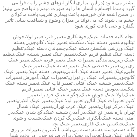
بیشتر می شود (در این بیماری انگار لنزهای چشم را مه فرا می
گیرد و شما اجسام و انسان ها را به صورت مبهم و ناواضح می بینید)
در ضمن اشعه های خورشید باعث بیماری تخریب بافت ماکولای
چشم می شوند که می تواند بر میزان وضوح و شفافیت بینایی تاثیر
بگذارد و حتی باعث کوری شود.
انجام کلیه خدمات عینک,جوشکاری،تعمیر فنر،تعمیر لولا،جوش
تیتانیوم،تعمیر دسته عینک شکسته,تعمیر عینک کائوچویی,دسته
عینک ورزشی,شکستن دسته عینک,چسباندن دسته عینک,تنظیم
دسته عینک,تنظیم فریم عینک,تنظیم عینک,تعمیر شیشه عینک,تنظیم
عینک ریبن,نمایندگی تعمیرات عینک,تعمیر فریم عینک,تعمیر عینک
ری بن,تعمیر تخصصی عینک,تعمیر دسته عینک,تعمیر عینک
طبی,عینک,تعمیر دسته عینک افتابی,تعویض دسته عینک,تعمیر عینک
کائوچویی,تعمیرات عینک در تهران,تعمیرات عینک,آموزش تعمیرات
عینک,تعمیر شیشه عینک آفتابی,تعمیر قاب عینک,تعمیر دسته عینک
شکسته,تعویض دسته عینک,تعمیر عینک آفتابی,تعمیر فریم
عینک,لولا عینک,جوش عینک,چگونه عینک خود را تعمیر
کنیم,تعمیرات عینک آنلاین,تعمیر لولا عینک,تعمیر عینک آنلاین,تعمیر
عینک مرکز تهران,تعمیر عینک غرب تهران,تعمیر عینک شمال
تهران,پاره شدن نخ عینک,در آمدن شیشه عینک,کج شدن عینک,در
آمدن دسته عینک,آبکاری عینک,رنگ کردن عینک,شست و شوی
عینک,شکستن عینک فلزی,تعمیر عینک بچه
گانه,دسته,دسته,دسته,دسته می باشد.با کمترین تغییرات بر روی
ظاهر عینک شما,تعمیرات مجیک برای صرفه جویی در وقت شما