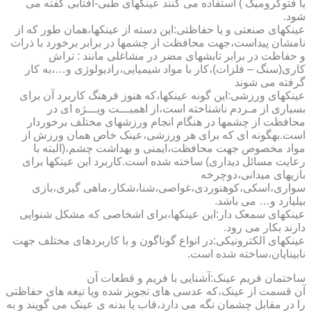
یا فتوکرومیک ) استفاده می کنند عینکهای طبی-آفتابی گفته می
شود.
عینکهای صنعتی و یا حفاظتی:این دسته از عینکها،همان طور که از
نامشان پیداست،جهت محافظت از چشمها در برابر برخورد با ذرات
و حفاظت در برابر تابشهای مضر در مشاغلی مانند : تراش
کاری(سنگ – فلزات)،کار با مواد شیمیایی،رادیولوژی و…،به کار
گرفته می شوند
عینکهای ورزشی:این گونه عینکها،که هنوز فرهنگ کاربرد آن برای
بسیاری از مـردم ناشناخته است،از اهمیـــت ویـــژه ای در
محافظت از چشمها در هنگام انجام ورزشهای مختلف برخوردار
است.به­گونه ای که برای هر ورزشی،عینک خاص همان ورزش از
مواد مخصوص جهت محافظت،ایمنی و بهداشت چشم،(البته با
رعایت مسائل دیداری) ساخته شده است.کاربرد این عینکها برای
بازیهای میدانی،دوچرخه
سواری،اسکی،کوهنوردی،غواصی،شنا،شکار،ماهی گیری،بازی
بیلیارد و… می باشد.
عینکهای سمعک دار:این عینکها،برای اشخاصی که مشکل شنوایی
دارند بکار می رود.
عینکهای الکترونیکی:در انواع گوناگون و با کاربردهای مختلف جهت
نابینایان،ساخته شده است.
ساختمان فریم عینک:آشنایی با فریم و قطعات آن
آن قسمت از عینک،که عدسی های تجویز شده ویا تیغه های حفاظتی
را در مقابل چشمان نگه می دارد،قاب یا بدنه ی عینک می گویند و به