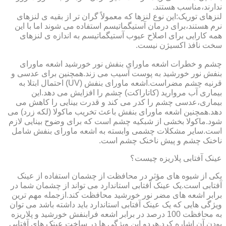
ندارند،مناسب هستند.
لنزهای توریک:این نوع لنزها که معمولاً گران تر از بقیه ی لنزهای
نرم هستند،برای درمان آستیگماتیسم استفاده می شوند اما با این
همه کارایی برای اصلاح عیوب آستیگماتیسم به اندازه ی لنزهای
سخت نافذ اکسیژن نیست.
چشم و خطرات اشعه ماورای بنفش نور خورشید اشعه ماورای
بنفش نور خورشید به پوست آسیب می زند.همچنین برای عدسی و
قرنیه چشم مضراست.اشعه ماورای بنفش (UV) احتمال ابتلا به
بیماری آب مروارید (کاتاراکت) چشم را افزایش می دهد.این
بیماری،عدسی چشم را کدر می کند و قدرت بینایی را کاهش می
دهد.همچنین اشعه ماورای بنفش باعث تخریب ماکولا (لکه زرد) می
شود.ماکولا بخشی از شبکیه چشم است که برای وضوح بینایی لازم
است.سایر مشکلات چشمی وابسته به اشعه ماورای بنفش شامل
ناخنک چشم و پیش ناخنک چشم است.
عینک آفتابی پلاریزه چیست؟
یکی از شیوه های مؤثر در محافظت از چشمان استفاده از عینک
آفتابی است.یک عینک آفتابی استاندارد می تواند از چشمان شما در
برابر اشعه های مضر نور خورشید محافظت کند.ازجمله مهم ترین
ویژگی هایی که یک عینک آفتابی استاندارد باید داشته باشد می توان
به محافظت 100 درصد در برابر اشعه فرابنفش خورشید و پلاریزه
بودن آن اشاره کرد.هردو این ویژگی ها در ساخت عینک های آفتابی