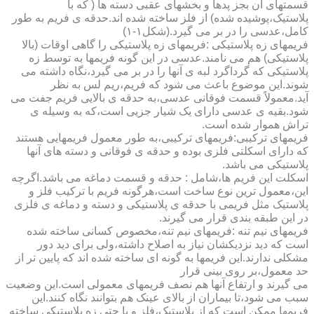
قسمتهای آن بجز پدها و بخشهای عقبی دسته ها ( که با
پلاستیک،پوشیده شده) از فلز ساخته شده اند.حدقه ی فریم به طور
کامل،عدسی را در بر می گیرد.(شکل۱-۱)
فریمهای زه پلاستیکی :فریمهای زه پلاستیکی را گاهی اوقات (بالا
پلاستیکی) هم می نامند.عدسی در این گونه فریمها به توسط زه
پلاستیکی که گرداگرد لبه ی آنها را در بر می گیرد،نگاه داشته می
شوند.این موضوع باعث می شود که فریم،ریم لس به نظر
آید.معمولاً قسمت فوقانی عدسی،به حدقه ی بالایی فریم جفت می
شود.بقیه ی عدسی دارای یک شیار جزیی است،که به وسیله ی
تراش هموار شده است.
فریمهای ترکیبی:فریمهای ترکیبی،به طور معمول فریمهایی هستند
که دارای اسکلتی فلزی بوده و حدقه ی فوقانی و دسته های آنها
پلاستیکی می باشد.
اسکلت این فریم ها،شامل : حدقه و قسمت دماغه می باشد.اگرچه
این،معمول ترین نوع ساخت است،هرگونه فریم با ترکیب فلز و
پلاستیک مثل فریمی با حدقه ی پلاستیکی و دسته و دماغه ی فلزی
در این طبقه بندی قرار می گیرند.
فریمهای نیم تنه :فریمهای نیم تنه،مخصوص کسانی ساخته شده
است که دید نزدیکشان نیاز به اصلاح داشته،ولی برای دید دور
مشکلی ندارند.این فریمها به گونه ای ساخته شده اند که پایین تر از
حد معمول،بر روی بینی قرار
می گیرند و ارتفاع آنها هم نصف فریمهای معمولی است.این وضعیت
سبب می شود،تا بیماران از بالای عینک هم بتوانند نگاه کنند.این
فریمها ممکن است که از پلاستیک،فلز و یا حتی زه پلاستیکی ساخته