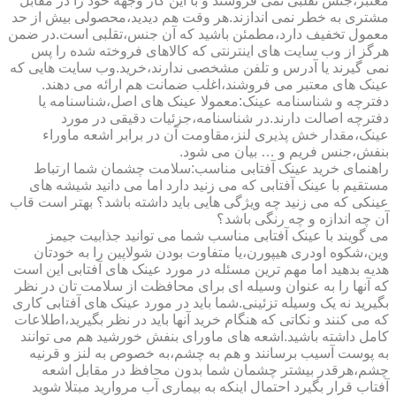
معتبر،جنس تقلبی نمی فروشند و با این کار وجهه خود را در مقابل
مشتری به خطر نمی اندازند.هر وقت هم دیدید،محصولی بیش از حد
معمول تخفیف دارد،مطمئن باشید که آن جنس،تقلبی است.در ضمن
هرگز از وب سایت های اینترنتی که کالاهای فروخته شده را پس
نمی گیرند یا آدرس و تلفن مشخصی ندارند،خرید.وب سایت هایی که
عینک های معتبر می فروشند،اغلب ضمانت هم ارائه می دهند.
دفترچه و شناسنامه عینک:معمولا عینک های اصل،شناسنامه یا
دفترچه اصالت دارند.در شناسنامه،جزئیات دقیقی در مورد
عینک،مقدار خش پذیری لنز،مقاومت آن در برابر اشعه ماوراء
بنفش،جنس فریم و … بیان می شود.
راهنمای خرید عینک آفتابی مناسب:سلامت چشمان شما ارتباط
مستقیم با عینک آفتابی که می زنید دارد اما می دانید شیشه های
عینکی که می زنید چه ویژگی هایی باید داشته باشد؟ بهتر است قاب
آن چه اندازه و چه رنگی باشد؟
می گویند با عینک آفتابی مناسب شما می توانید جذابیت جیمز
وین،شکوه اودری هیپورن،یا متفاوت بودن شولاپین را به خودتان
هدیه بدهید اما مهم ترین مسئله در مورد عینک های آفتابی این است
که آنها را به عنوان وسیله ای برای محافظت از سلامت تان در نظر
بگیرید نه یک وسیله تزئینی.شما باید در مورد عینک های آفتابی کاری
که می کنند و نکاتی که هنگام خرید آنها باید در نظر بگیرید،اطلاعات
کامل داشته باشید.اشعه های ماورای بنفش خورشید هم می توانند
به پوست آسیب برسانند و هم به چشم،به خصوص به لنز و قرنیه
چشم،هرقدر بیشتر چشمان شما بدون محافظ در مقابل اشعه
آفتاب قرار بگیرد احتمال اینکه به بیماری آب مروارید مبتلا شوید