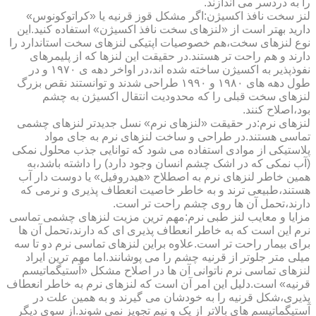
را به دردسر می اندازند.
لنز سخت نافذ اکسیژن:اگر مشکل قوز قرنیه یا «کراتوکونوس»
دارید بهتر است از «لنزهای سخت نافذ اکسیژن» استفاده کنید.این
نوع لنزهای سخت،هم خصوصیات اپتیکی لنزهای سخت استاندارد را
دارند و هم راحت تر هستند.در حقیقت این لنزها که از پلیمرهای
نفوذپذیر به اکسیژن ساخته شده اند،در اواخر دهه ی ۱۹۷۰ و در
طول دهه های ۱۹۸۰ و ۱۹۹۰ طراحی شدند و توانستند نقص بزرگ
لنزهای سخت قبلی را که محدودیت انتقال اکسیژن به چشم
بود،اصلاح کنند.
لنزهای نرم:در حقیقت «لنزهای نرم» نسل جدیدتر لنزهای چشمی
تماسی هستند.در طراحی و ساخت لنزهای نرم به جای مواد
پلاستیکی از موادی استفاده می شود که توانایی جذب محلول نمکی
(آب نمکی که در اشک چشم انسان وجود دارد) را داشته باشد،به
همین خاطر لنزهای نرم به اصطلاح «هیدروفیل» یا دوست دار آب
هستند،طبیعی ترند و به خاطر خاصیت انعطاف پذیری و نرمی که
دارند،تحمل آن ها روی چشم راحت تر است.
مزایا و معایب لنز طبی نرم:مهم ترین مزیت لنزهای چشمی تماسی
نرم این است که به خاطر انعطاف پذیری ای که دارند،تحمل آن ها
برای بیمار راحت تر است.علاوه براین لنزهای تماسی نرم دو تا سه
میلی متر جلوتر از قرنیه چشم را می پوشانند.اما مهم ترین ایراد
لنزهای تماسی نرم ناتوانی آن ها در اصلاح مشکل «آستیگماتیسم
قرنیه» است.دلیل این امر آن است که لنزهای نرم به خاطر انعطاف
پذیری،شکل قرنیه را به خودشان می گیرند و به همین علت در
آستیگماتیسم های بالاتر از یک و نیم تجویز نمی شوند.از سوی دیگر