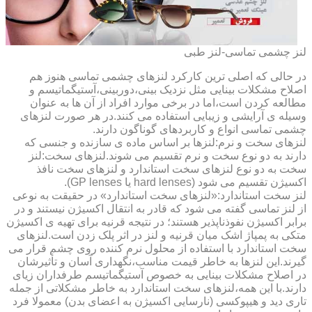
لنز چشمی تماسی-لنز طبی
در حالی که اصلی ترین کارکرد لنزهای چشمی تماسی هنوز هم
اصلاح مشکلات بینایی مثل نزدیک بینی،دوربینی،آستیگماتیسم و
مطالعه کردن است،اما در برخی موارد افراد از آن ها به عنوان
وسیله ی آرایشی و زیبایی استفاده می کنند.در هر صورت لنزهای
چشمی تماسی انواع و کاربردهای گوناگون دارند.
لنزهای سخت و نرم:لنزها بر اساس ماده ی سازنده و جنسی که
دارند به دو نوع سخت و نرم تقسیم می شوند.لنزهای سخت:لنز
سخت به دو نوع لنزهای سخت استاندارد و لنزهای سخت نافذ
اکسیژن تقسیم می شود (hard lenses یا GP lenses).
لنز سخت استاندارد:«لنزهای سخت استاندارد» در حقیقت به نوعی
از لنز تماسی گفته می شود که قادر به انتقال اکسیژن نیستند و در
برابر اکسیژن نفوذناپذیر هستند؛ در نتیجه قرنیه برای تهیه ی اکسیژن
متکی به پمپاژ اشک میان قرنیه و لنز در اثر پلک زدن است.لنزهای
سخت استاندارد با استفاده از محلول نرم کننده روی چشم قرار می
گیرند.این لنزها به خاطر قیمت مناسب،نگهداری آسان و تأثیرشان
در اصلاح مشکلات بینایی به خصوص آستیگماتیسم طرفداران زیای
دارند.با این همه،لنزهای سخت استاندارد به خاطر مشکلاتی از جمله
تاری دید و هیپوکسی (نارسایی اکسیژن به اعضای بدن) معمولا فرد