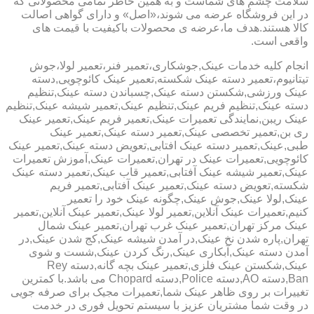
سلامت چشم های شماست و به همین خاطر تمامی محصولاتی که
در این فروشگاه عرضه می شوند،«اصل» و دارای گواهی اصالت
کالا هستند.هدف ما،عرضه ی محصولات باکیفیت با قیمت های
واقعی است.
انجام کلیه خدمات عینک,جوشکاری،تعمیر فنر،تعمیر لولا،جوش
تیتانیوم،تعمیر دسته عینک شکسته,تعمیر عینک کائوچویی,دسته
عینک ورزشی,شکستن دسته عینک,چسباندن دسته عینک,تنظیم
دسته عینک,تنظیم فریم عینک,تنظیم عینک,تعمیر شیشه عینک,تنظیم
عینک ریبن,نمایندگی تعمیرات عینک,تعمیر فریم عینک,تعمیر عینک
ری بن,تعمیر تخصصی عینک,تعمیر دسته عینک,تعمیر عینک
طبی,عینک,تعمیر دسته عینک افتابی,تعویض دسته عینک,تعمیر عینک
کائوچویی,تعمیرات عینک در تهران,تعمیرات عینک,آموزش تعمیرات
عینک,تعمیر شیشه عینک آفتابی,تعمیر قاب عینک,تعمیر دسته عینک
شکسته,تعویض دسته عینک,تعمیر عینک آفتابی,تعمیر فریم
عینک,لولا عینک,جوش عینک,چگونه عینک خود را تعمیر
کنیم,تعمیرات عینک آنلاین,تعمیر لولا عینک,تعمیر عینک آنلاین,تعمیر
عینک مرکز تهران,تعمیر عینک غرب تهران,تعمیر عینک شمال
تهران,پاره شدن نخ عینک,در آمدن شیشه عینک,کج شدن عینک,در
آمدن دسته عینک,آبکاری عینک,رنگ کردن عینک,شست و شوی
عینک,شکستن عینک فلزی,تعمیر عینک بچه گانه,دسته Rey
Ban,دسته AO,دسته Police,دسته Chopard می باشد.با کمترین
تغییرات بر روی ظاهر عینک شما,تعمیرات مجیک برای صرفه جویی
در وقت شما مشتریان عزیز با سیستم تحویل فوری در خدمت