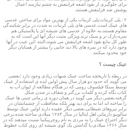
برای جلوگیری از نفوذ اشعه فرابنفش به چشم نیازمند اعمال
پوشش ضد فرابنفش هستند.
۲ : پلی کربنات:پلی کربنات یکی از بهترین مواد برای ساختن عدسی
های عینک است.عدسی های پلی کربنات به شدت در برابر شکنندگی
مقاوم هستند،به علاوه از عدسی های شیشه ای یا پلاستیکی هم
نمره،نازک تر و سبک ترند.ویژگی مثبت دیگر آنها این است که به
طور کل مانع نفوذ اشعه فرابنفش می شوند،البته ؛این عیب در آنها
وجود دارد که در نمره های بالا دید جانبی را بیشتر از همتایان دیگر
خود محدود میکنند.
عینک چیست ؟
در ربطه با تاریخچه ساخت عینک شبهات زیادی وجود دارد ؛بعضی
می گویند که حدود دو هزار سال پیش اولین ایده ی استفاده از عینک
توسط سنکا فیلسوف رومی که در هنگام مطالعه از لیوان آب به
کتاب نگاه کرده و کلمات بزرگتر و شفاف تر شدن شکل
گرفته.بعضی دیگر می گویند در همان دوره ی زمانی چینی ها عینک
را ساخته اند اما نه برای دید بهتر بلکه محافظت از چشمانشان در
برابر نیروهای شیطانی.بعضی دیگر عقیده دارند اولین عینک توسط
سالوینو دارماتی اهل ایتالیا در سال ۱۲۸۴ میلادی ساخته شده،برخی
دیگر اختراع عینک را به مردی به نام روچربیکنبا نسبت میدهند که در
سال ۱۲۶۶ میلادی،با گذاشتن یک گوی شیشه ای روی کتاب خطوط