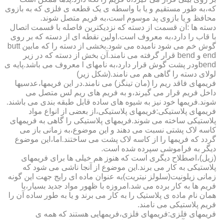
که،به طور مستقیم و یا با واسطه ی یک قطعه ی فلزی که به بازوی
محافظ و یا بازوی پد موسوم است،به فریم متصل شوند.
دسته ها :آن قسمت از دسته که نزدیکترین فاصله با قسمت اتصال
با قاب را دارد،به معروف است.اولین نقطه ای از دسته که بر روی
گوش خم می شود نامیده می شود.بخشی از دسته را که مابین butt
end و bend قرار گرفته می نامند.آن بخش از دسته که در زیر
bendودر پشت گوش قرار دارد،به نامهای l معروف می باشد.پایه ی
لولای دسته را گاهی هم می نامند.(شکل زیر)
فریمهای فاقد ریم را (مان تینگز) می نامند.در این فریمها،عدسیها
داخل فریم قرار می گیرند،و به فریم های ریم لس متصل می
شوند.فریمها خود نیز به شیوه های ساده قابل طبقه بندی می باشند.
فریمهای پلاستیکی:فریمهای پلاستیکی،از بعضی از انواع مواد
پلاستیکی ساخته می شوند.فریمهای پلاستیکی را گاهی به فریمهای
کاسه لاک پشتی نسبت می دهند و این موضوع،به زمانی باز می
گردد که فریمها را از کاسه لاک پشت می ساختند.اما،این موضوع
دیگر به فراموشی سپرده شده است.
(زیل)،اصطلاح دیگری است که هنوز هم خیلی ها برای فریمهای
پلاستیکی به کار می برند.این موضوع از آنجا ناشی می شود که
زمانی زیلونیت(سلولز نیتریت)به عنوان ماده ای رایج جهت این گونه
فریم ها به کار برده می شد.امروزه با ظهور مواد جدید بسیار،یا
همان نام ماده ی پلاستیک را به کار می برند و یا به طور ساده آن را
فریم پلاستیکی می نامند.
فریمهای فلزی:فریمهای فلزی،فریمهایی هستند که همه ی