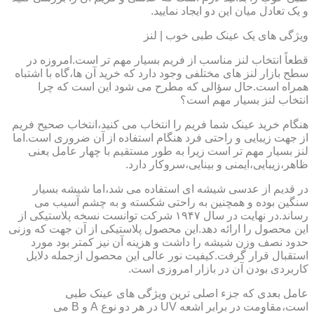
و یک تعادل میان این دو ایجاد نمایید.
ویژگی های یک عینک طبی خوب | لنز
قطعاً انتخاب لنز مناسب از فریم بسیار مهم تر است.امروزه در
سطح بازار لنز های مختلفی وجود دارد که خرید آن ها،گاه با اشتباه
همراه است.حال سؤالی که مطرح می شود این است که چرا
انتخاب لنز بسیار مهم است؟
هنگام خرید عینک شما فریم را انتخاب می کنید،انتخاب صحیح فریم
از جهت زیبایی و راحتی فرد هنگام استفاده از آن ضروری است.اما
لنز بسیار مهم تر است زیرا به طور مستقیم با چهار عامل یعنی
ظاهر،زیبایی،ایمنی و بینایی،سروکار دارد.
در قدیم از عدسی شیشه ای استفاده می شد،اما شیشه بسیار
سنگین بوده و همچنین به راحتی شکسته و به چشم آسیب می
رساند.در نهایت در سال ۱۹۴۷ شرکت توانست نسخه پلاستیکی از
این محصول را ارائه دهد.این محصول پلاستیکی از آن جهت که وزنی
حدود نصف وزن شیشه را داشت و هزینه آن نیز کمتر بود مورد
استقبال قرار گرفت.کیفیت نور عالی این محصول ازجمله دلایل
کاربردی بودن آن در بازار امروزی است.
عامل بعدی که جزء اصلی ترین ویژگی های عینک طبی
است،مقاومت در برابر اشعه UV در هر دو نوع A و B می