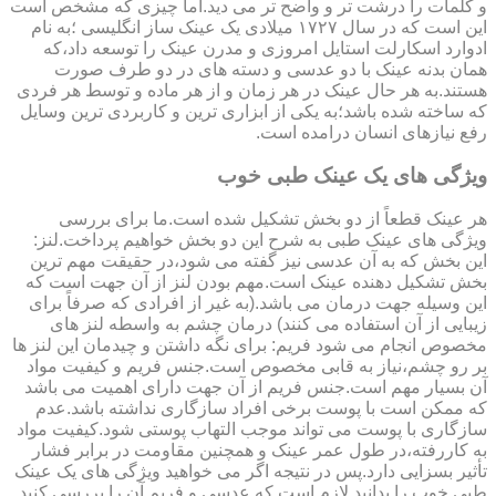
و کلمات را درشت تر و واضح تر می دید.اما چیزی که مشخص است
این است که در سال ۱۷۲۷ میلادی یک عینک ساز انگلیسی ؛به نام
ادوارد اسکارلت استایل امروزی و مدرن عینک را توسعه داد،که
همان بدنه عینک با دو عدسی و دسته های در دو طرف صورت
هستند.به هر حال عینک در هر زمان و از هر ماده و توسط هر فردی
که ساخته شده باشد؛به یکی از ابزاری ترین و کاربردی ترین وسایل
رفع نیازهای انسان درامده است.
ویژگی های یک عینک طبی خوب
هر عینک قطعاً از دو بخش تشکیل شده است.ما برای بررسی
ویژگی های عینک طبی به شرح این دو بخش خواهیم پرداخت.لنز:
این بخش که به آن عدسی نیز گفته می شود،در حقیقت مهم ترین
بخش تشکیل دهنده عینک است.مهم بودن لنز از آن جهت است که
این وسیله جهت درمان می باشد.(به غیر از افرادی که صرفاً برای
زیبایی از آن استفاده می کنند) درمان چشم به واسطه لنز های
مخصوص انجام می شود فریم: برای نگه داشتن و چیدمان این لنز ها
بر رو چشم،نیاز به قابی مخصوص است.جنس فریم و کیفیت مواد
آن بسیار مهم است.جنس فریم از آن جهت دارای اهمیت می باشد
که ممکن است با پوست برخی افراد سازگاری نداشته باشد.عدم
سازگاری با پوست می تواند موجب التهاب پوستی شود.کیفیت مواد
به کاررفته،در طول عمر عینک و همچنین مقاومت در برابر فشار
تأثیر بسزایی دارد.پس در نتیجه اگر می خواهید ویژگی های یک عینک
طبی خوب را بدانید لازم است که عدسی و فریم آن را بررسی کنید