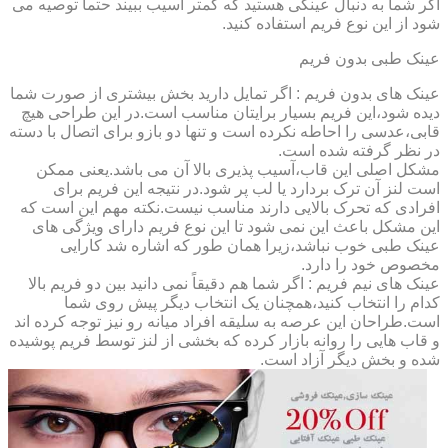
اگر شما به دنبال عینکی هستید که کمتر آسیب ببیند حتماً توصیه می
شود از این نوع فریم استفاده کنید.
عینک طبی بدون فریم
عینک های بدون فریم : اگر تمایل دارید بخش بیشتری از صورت شما
دیده شود،این فریم بسیار برایتان مناسب است.در این طراحی هیچ
قابی،عدسی را احاطه نکرده است و تنها دو بازو برای اتصال با دسته
در نظر گرفته شده است.
مشکل اصلی این قاب،آسیب پذیری بالا آن می باشد.یعنی ممکن
است لنز آن ترک بردارد یا لب پر شود.در نتیجه این فریم برای
افرادی که تحرک بالایی دارند مناسب نیست.نکته مهم این است که
این مشکل باعث این نمی شود تا این نوع فریم دارای ویژگی های
عینک طبی خوب نباشد،زیرا همان طور که اشاره شد کارایی
مخصوص خود را دارد.
عینک های نیم فریم : اگر شما هم دقیقاً نمی دانید بین دو فریم بالا
کدام را انتخاب کنید،همچنان یک انتخاب دیگر پیش روی شما
است.طراحان این عرصه به سلیقه افراد میانه رو نیز توجه کرده اند
و قاب هایی را روانه بازار کرده که بخشی از لنز توسط فریم پوشیده
شده و بخش دیگر آزاد است.