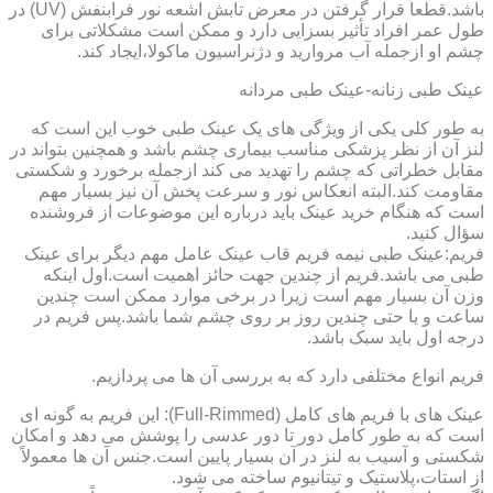
باشد.قطعاً قرار گرفتن در معرض تابش اشعه نور فرابنفش (UV) در
طول عمر افراد تأثیر بسزایی دارد و ممکن است مشکلاتی برای
چشم او ازجمله آب مروارید و دژنراسیون ماکولا،ایجاد کند.
عینک طبی زنانه-عینک طبی مردانه
به طور کلی یکی از ویژگی های یک عینک طبی خوب این است که
لنز آن از نظر پزشکی مناسب بیماری چشم باشد و همچنین بتواند در
مقابل خطراتی که چشم را تهدید می کند ازجمله برخورد و شکستی
مقاومت کند.البته انعکاس نور و سرعت پخش آن نیز بسیار مهم
است که هنگام خرید عینک باید درباره این موضوعات از فروشنده
سؤال کنید.
فریم:عینک طبی نیمه فریم قاب عینک عامل مهم دیگر برای عینک
طبی می باشد.فریم از چندین جهت حائز اهمیت است.اول اینکه
وزن آن بسیار مهم است زیرا در برخی موارد ممکن است چندین
ساعت و یا حتی چندین روز بر روی چشم شما باشد.پس فریم در
درجه اول باید سبک باشد.
فریم انواع مختلفی دارد که به بررسی آن ها می پردازیم.
عینک های با فریم های کامل (Full-Rimmed): این فریم به گونه ای
است که به طور کامل دور تا دور عدسی را پوشش می دهد و امکان
شکستی و آسیب به لنز در آن بسیار پایین است.جنس آن ها معمولاً
از استات،پلاستیک و تیتانیوم ساخته می شود.