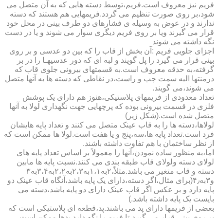
فریم نیز معروف است.فریم،توسط دسته هایی که به آن متصل می
شود،بر روی صورت تنظیم می گردد.فریمهایی هم هستند که دسته
ندارند و در عوض به وسیله ی فشارهای دو طرف بینی در محل خود
قرار می گیرند ویا بر روی فریم دیگری سوار می شوند و یا در دست
نگه داشته می شوند
اجزای جلویی فریم :آن بخش از قاب را که بین دو عدسی و بر روی
بینی قرار می گیرد را پل گویند و لبه ای که دور عدسیهـا را در بر
گرفته،به حدقه معروف است.به قسمتهای بیرونی جلوی قاب که
درمنتها الیه سمت چپ و راست،در نقاطی که دسته ها به آنها متصل
می شوند،می گویند.
تعداد معدودی از فریمهای پلاستیکی،هنوز هم دارای یک پوشش
فلزی در قسمت بیرونی بوده که پرچهایی جهت نگهداری لولا به آنها
متصل شده است.(شکل زیر)
لولاها،دسته ها را به قاب عینک متصل می کنند و تعداد پایه هایشان
فرد است.تعداد پایه ها،سه،پنج و یا هفت است.لولا ها ممکن است که
از نظر ساختمان با هم تفاوت داشته باشند.
اما،به منظور ساده نمودن،آنها را معمولاً بر اساس تعداد پایه های
لولای دسته ولولای قاب طبقه بندی می کنند.نسبت پایه ها مابین
دسته و قاب متغیر می باشد.مثلاً،۲به۱،۱به۲،۳به۲،۲به۳،۴به۳
و۳به۴٫(برای مثال،اگر دسته،دارای یک پایه باشد،آنگاه قاب عینک دو
پایه دارد و بر عکس اگر قاب عینک دارای دو پایه باشد،دسته می
بایست یک پایه داشته باشد.)
بعضی از فریمها دارای پد می باشند.پد،قطعه ای پلاستیکی است که
بر روی بینی قرار می گیرد،تا فریم را نگه دارد.پدها ممکن است