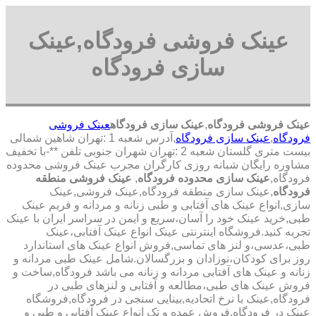
عینک فروشی فرودگاه,عینک
سازی فرودگاه
عینک فروشی فرودگاه
,
عینک سازی فرودگاه
عینک فروشی
فرودگاه
,
عینک سازی فرودگاه
,آدرس شعبه 1 :تهران شاهین شمالی
بیست متری گلستان شعبه 2 :تهران شهران جنوبی تلفن **-با تخفیف
مشاوره رایگان شبانه روزی کارگران مجرب عینک فروشی محدوده
فرودگاه,
عینک سازی محدوده فرودگاه
,
عینک فروشی منطقه
فرودگاه
,عینک سازی منطقه فرودگاه,عینک فروشی,عینک
سازی,انواع عینک های آفتابی و طبی زنانه و مردانه و فریم عینک
طبی,خرید عینک خود را آسان،سریع و ایمن در سراسر ایران با عینک
تجربه کنید.فروشگاه اینترنتی عینک انواع عینک آفتابی،عینک
طبی،عدسی،و لنز های تماسی,فروش انواع عینک های استاندارد
روز برای کودکان،نوزادان و بزرگسالان.شامل عینک طبی مردانه و
زنانه و عینک های آفتابی مردانه و زنانه می باشد فرودگاه,ساخت و
فروش عینک های طبی،مطالعه و آفتابی و لنزهای طبی در
فرودگاه,عینک با نرخ اتحادیه,بینایی سنجی در فرودگاه,فروشگاه
عینک در فرودگاه,فروش عمده و تک انواع عینک آفتابی و طبی و