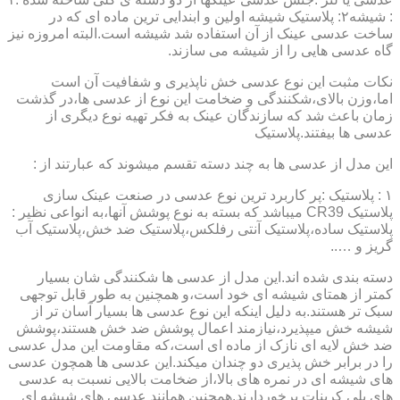
: شیشه۲: پلاستیک شیشه اولین و ابندایی ترین ماده ای که در
ساخت عدسی عینک از آن استفاده شد شیشه است.البته امروزه نیز
گاه عدسی هایی را از شیشه می سازند.
نکات مثبت این نوع عدسی خش ناپذیری و شفافیت آن است
اما،وزن بالای،شکنندگی و ضخامت این نوع از عدسی ها،در گذشت
زمان باعث شد که سازندگان عینک به فکر تهیه نوع دیگری از
عدسی ها بیفتند.پلاستیک
این مدل از عدسی ها به چند دسته تقسم میشوند که عبارتند از :
۱ : پلاستیک :پر کاربرد ترین نوع عدسی در صنعت عینک سازی
پلاستیک CR39 میباشد که بسته به نوع پوشش آنها،به انواعی نظیر :
پلاستیک ساده،پلاستیک آنتی رفلکس،پلاستیک ضد خش،پلاستیک آب
گریز و …..
دسته بندی شده اند.این مدل از عدسی ها شکنندگی شان بسیار
کمتر از همتای شیشه ای خود است،و همچنین به طور قابل توجهی
سبک تر هستند.به دلیل اینکه این نوع عدسی ها بسیار آسان تر از
شیشه خش میپذیرد،نیازمند اعمال پوشش ضد خش هستند،پوشش
ضد خش لایه ای نازک از ماده ای است،که مقاومت این مدل عدسی
را در برابر خش پذیری دو چندان میکند.این عدسی ها همچون عدسی
های شیشه ای در نمره های بالا،از ضخامت بالایی نسبت به عدسی
های پلی کربنات برخوردارند.همچنین همانند عدسی های شیشه ای