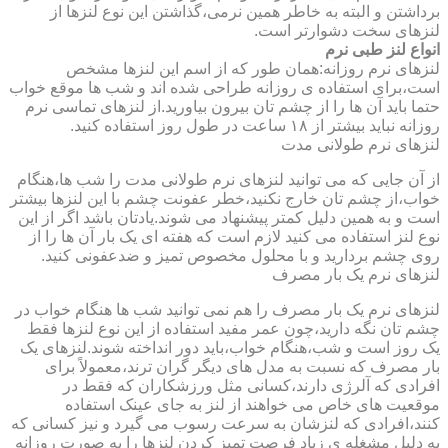
برداشتن و البته به خاطر همین نرمی،گذاشتن این نوع لنزها از
لنزهای سخت دشوارتر است.
انواع لنز طبی نرم
لنزهای نرم روزانه:همان طور که از اسم این لنزها مشخص
است،برای استفاده ی روزانه طراحی شده اند و شب ها موقع خواب
حتما باید آن ها را از چشم تان بیرون بیاورید.از لنزهای تماسی نرم
روزانه نباید بیشتر از ۱۸ ساعت در طول روز استفاده کنید.
لنزهای نرم طولانی مدت
از آن جایی که می توانید لنزهای نرم طولانی مدت را شب ها،هنگام
خواب،از چشم تان خارج نکنید،خطر عفونت چشم با این لنزها بیشتر
است و به همین دلیل کمتر پیشنهاد می شوند.یادتان باشد اگر از این
نوع لنز استفاده می کنید لازم است که هفته ای یک بار آن ها را از
روی چشم بردارید و با محلول مخصوص تمیز و ضدعفونی کنید.
لنزهای نرم یک بار مصرف
لنزهای نرم یک بار مصرف را هم نمی توانید شب ها هنگام خواب در
چشم تان نگه دارید،چون عمر مفید استفاده از این نوع لنزها فقط
یک روز است و شب،هنگام خواب،باید دور انداخته شوند.لنزهای یک
بار مصرف که نسبت به مدل های دیگر گران ترند،معمولاً برای
افرادی که آلرژی دارند،کسانی مثل ورزشکاران که فقط در
موقعیت های خاص می خواهند از لنز به جای عینک استفاده
کنند،افرادی که لنزشان به سرعت رسوب می گیرد و نیز کسانی که
به دلیل مشغله ی زیاد فرصت تمیز کردن لنزها را به صورت روزانه