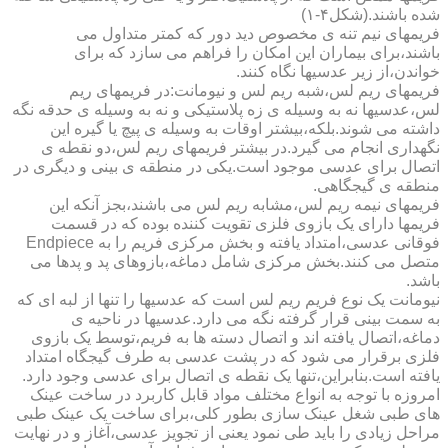
شده باشند.(شکل۴-۱)
فریمهای نیم تنه ی مخصوص دید دور که کمتر متداول می
باشند،برای بیماران این امکان را فراهم می سازد که برای
خواندن،از زیر عدسیها نگاه کنند.
فریمهای ریم لس،شبه ریم لس و نیومانت:در فریمهای ریم
لس،عدسیها نه به وسیله ی زه پلاستیکی و نه به وسیله ی حدقه نگه
داشته می شوند.بلکه،بیشتر اوقات به وسیله ی پیچ یا گیره این
نگهداری انجام می گیرد.در بیشتر فریمهای ریم لس،دو نقطه ی
اتصال برای عدسی موجود است.یکی در منطقه ی بینی و دیگری در
منطقه ی گیجگاهی.
فریمهای نیمه ریم لس،مشابه ریم لس می باشند،بجز آنکه این
فریمها دارای یک بازوی فلزی تقویت کننده بوده که در قسمت
فوقانی عدسی،امتداد یافته و بخش مرکزی فریم را به Endpiece
متصل می کنند.بخش مرکزی شامل دماغه،بازوهای پد و پدها می
باشد.
نیومانت یک نوع فریم ریم لس است که عدسیها را تنها از لبه ای که
به سمت بینی قرار گرفته نگه می دارد.عدسیها در ناحیه ی
دماغه،اتصال یافته اند و اتصال دسته ها به فریم،توسط یک بازوی
فلزی برقرار می شود که در پشت عدسی به طرف گیجگاه امتداد
یافته است.بنابراین،تنها یک نقطه ی اتصال برای عدسی وجود دارد.
امروزه با توجه به انواع مختلف مواد قابل کاربرد در ساخت عینک
های طبی شغل عینک سازی بطور کلی،برای ساخت یک عینک طبی
مراحل زیادی را باید طی نمود یعنی از تجویز عدسی،آغاز و در نهایت