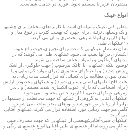
مشتریان عزیز با سیستم تحویل فوری در خدمت شماست.
انواع عینک
به­طور کلی،عینک وسیله ای است با کاربردهای مختلف برای چشمها
و یک وسیله­ی تزئینی برای چهره که به­علت کثرت در تنوع مدل و
انواع کاربردی آنها،اشاره­ی مختصری به آن می گردد.
۱٫عینکهای طبی
به آن دسته از عینکهایی که،عدسیهای تجویزی،جهت رفع عیوب
انکساری در آنها نصب می شود،عینکهای طبی می گویند؛ که در
مدلهای گوناگون و با مواد مختلف ساخته می شوند.
توضیح اینکه :عینکهایی با اتاقک مرطوب ( جهت جلوگیری از اشک
ریزش شدید ) و یا عینکهای منشوری ( برای موارد کم بینایی و یا
آسان نمودن مطالعه برای کسانی که قرار است مدت زیادی به
علت فلج اندامهای اصلی،بستری شوند )،و عینکهای مخصوص آرایش
( برای اشخاصی که دارای عیوب انکساری شدید هستند ) و…،در
زمره­ی عینکهای طبی،با کاربرد خاص محسوب می شوند.
عینکهای آفتابی:به گروهی از عینکها که جهت محافظت از چشمها در
برابر آثار زیانبار نور خورشید و نورهای مضر ساخته می شوند و
گاهی هم جهت زیبایی مورد استفاده قرار می گیرند،عینکهای آفتابی
می گویند.
عینکهای طبی-آفتابی:به­بعضی از عینکهایی که جهت مصارف طبی
به کار می روند،اما از عدسیهای طبی-آفتابی(انواع عدسیهای رنگی و