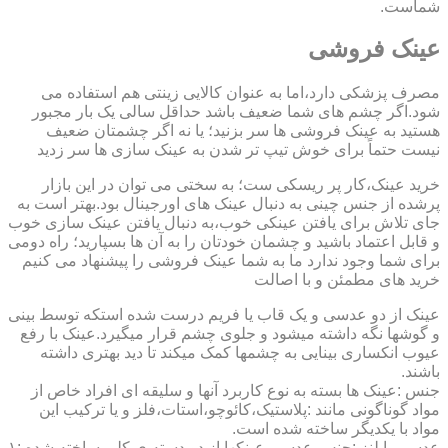
شماست.
عینک فروشی
مصرف پزشکی دارد،اما به عنوان کالایی زینتی هم استفاده می
شود.اگر چشم های شما ضعیف باشد حداقل سالی یک بار مجبور
هستید به عینک فروشی ها سر بزنید؛ یا نه اگر چشمتان ضعیف
نیست حتماً برای خوش تیپ تر شدن به عینک سازی ها سر زدید
خرید عینک،کار پر ریسکی ست؛ به سختی می توان در این بازار
پرشده از جنس چینی به دنبال عینک های اورجینال بود.بهتر است به
جای تلاش برای یافتن عینکی خوب،به دنبال یافتن عینک سازی خوب
و قابل اعتماد باشید و چشمان خودتان را به آن ها بسپارید؛ راه دومی
برای شما وجود ندارد ما به شما عینک فروشی را پیشنهاد می کنیم
خرید های مطمئن و با اصالت
عینک از دو عدسی و یک قاب یا فریم درست شده استکه توسط بینی
و گوشها نگه داشته میشود و جلوی چشم قرار میگیرد.عینک با رفع
عیوب انکساری بینایی به چشمها کمک میکند تا دید بهتری داشته
باشند.
جنس :عینک ها بسته به نوع کاربرد آنها و سلیقه ای افراد خاص از
مواد گوناگونی مانند :پلاستیک،کائوچو،استات،فلز و یا ترکیب این
مواد با یکدیگر ساخته شده است.
عدسی یا لنز :جنس عدسی عینکها از دو دسته ی کلی ساخته شده :۱