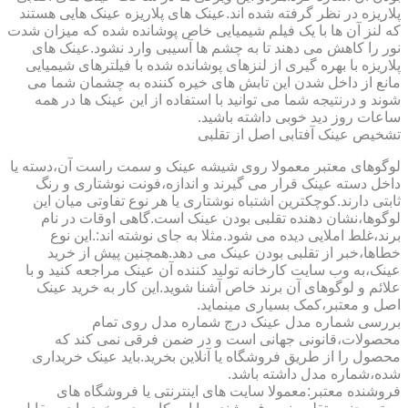
پلاریزه در نظر گرفته شده اند.عینک های پلاریزه عینک هایی هستند
که لنز آن ها با یک فیلم شیمیایی خاص پوشانده شده که میزان شدت
نور را کاهش می دهند تا به چشم ها آسیبی وارد نشود.عینک های
پلاریزه با بهره گیری از لنزهای پوشانده شده با فیلترهای شیمیایی
مانع از داخل شدن این تابش های خیره کننده به چشمان شما می
شوند و درنتیجه شما می توانید با استفاده از این عینک ها در همه
ساعات روز دید خوبی داشته باشید.
تشخیص عینک آفتابی اصل از تقلبی
لوگوهای معتبر معمولا روی شیشه عینک و سمت راست آن،دسته یا
داخل دسته عینک قرار می گیرند و اندازه،فونت نوشتاری و رنگ
ثابتی دارند.کوچکترین اشتباه نوشتاری یا هر نوع تفاوتی میان این
لوگوها،نشان دهنده تقلبی بودن عینک است.گاهی اوقات در نام
برند،غلط املایی دیده می شود.مثلا به جای نوشته اند:.این نوع
خطاها،خبر از تقلبی بودن عینک می دهد.همچنین پیش از خرید
عینک،به وب سایت کارخانه تولید کننده آن عینک مراجعه کنید و با
علائم و لوگوهای آن برند خاص آشنا شوید.این کار به خرید عینک
اصل و معتبر،کمک بسیاری مینماید.
بررسی شماره مدل عینک درج شماره مدل روی تمام
محصولات،قانونی جهانی است و در ضمن فرقی نمی کند که
محصول را از طریق فروشگاه یا آنلاین بخرید.باید عینک خریداری
شده،شماره مدل داشته باشد.
فروشنده معتبر:معمولا سایت های اینترنتی یا فروشگاه های