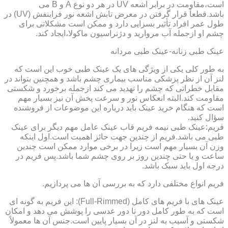
است،مقاومت در برابر اشعه UV در هر دو نوع A و B می
باشد.قطعاً قرار گرفتن در معرض تابش اشعه نور فرابنفش (UV) در
طول عمر افراد تأثیر بسزایی دارد و ممکن است مشکلاتی برای
چشم او ازجمله آب مروارید و دژنراسیون ماکولا،ایجاد کند.
عینک طبی زنانه-عینک طبی مردانه
به طور کلی یکی از ویژگی های یک عینک طبی خوب این است که
لنز آن از نظر پزشکی مناسب بیماری چشم باشد و همچنین بتواند در
مقابل خطراتی که چشم را تهدید می کند ازجمله برخورد و شکستی
مقاومت کند.البته انعکاس نور و سرعت پخش آن نیز بسیار مهم
است که هنگام خرید عینک باید درباره این موضوعات از فروشنده
سؤال کنید.
فریم:عینک طبی نیمه فریم قاب عینک عامل مهم دیگر برای عینک
طبی می باشد.فریم از چندین جهت حائز اهمیت است.اول اینکه
وزن آن بسیار مهم است زیرا در برخی موارد ممکن است چندین
ساعت و یا حتی چندین روز بر روی چشم شما باشد.پس فریم در
درجه اول باید سبک باشد.
فریم انواع مختلفی دارد که به بررسی آن ها می پردازیم.
عینک های با فریم های کامل (Full-Rimmed): این فریم به گونه ای
است که به طور کامل دور تا دور عدسی را پوشش می دهد و امکان
شکستی و آسیب به لنز در آن بسیار پایین است.جنس آن ها معمولاً