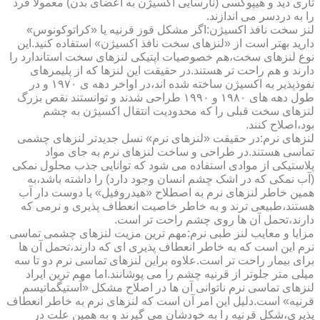
تاری دید و هیپوکسی (نارسایی اکسیژن به اعضای بدن) معمولا فرد
را به دردسر می اندازند.
لنز سخت نافذ اکسیژن:اگر مشکل قوز قرنیه یا «کراتوکونوس»
دارید بهتر است از «لنزهای سخت نافذ اکسیژن» استفاده کنید.این
نوع لنزهای سخت،هم خصوصیات اپتیکی لنزهای سخت استاندارد را
دارند و هم راحت تر هستند.در حقیقت این لنزها که از پلیمرهای
نفوذپذیر به اکسیژن ساخته شده اند،در اواخر دهه ی ۱۹۷۰ و در
طول دهه های ۱۹۸۰ و ۱۹۹۰ طراحی شدند و توانستند نقص بزرگ
لنزهای سخت قبلی را که محدودیت انتقال اکسیژن به چشم
بود،اصلاح کنند.
لنزهای نرم:در حقیقت «لنزهای نرم» نسل جدیدتر لنزهای چشمی
تماسی هستند.در طراحی و ساخت لنزهای نرم به جای مواد
پلاستیکی از موادی استفاده می شود که توانایی جذب محلول نمکی
(آب نمکی که در اشک چشم انسان وجود دارد) را داشته باشد،به
همین خاطر لنزهای نرم به اصطلاح «هیدروفیل» یا دوست دار آب
هستند،طبیعی ترند و به خاطر خاصیت انعطاف پذیری و نرمی که
دارند،تحمل آن ها روی چشم راحت تر است.
مزایا و معایب لنز طبی نرم:مهم ترین مزیت لنزهای چشمی تماسی
نرم این است که به خاطر انعطاف پذیری ای که دارند،تحمل آن ها
برای بیمار راحت تر است.علاوه براین لنزهای تماسی نرم دو تا سه
میلی متر جلوتر از قرنیه چشم را می پوشانند.اما مهم ترین ایراد
لنزهای تماسی نرم ناتوانی آن ها در اصلاح مشکل «آستیگماتیسم
قرنیه» است.دلیل این امر آن است که لنزهای نرم به خاطر انعطاف
پذیری،شکل قرنیه را به خودشان می گیرند و به همین علت در