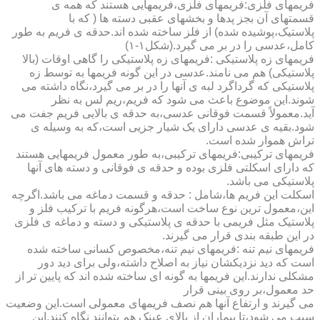
فریمهای فلزی:فریمهای فلزی،فریمهایی هستند که همه ی
قسمتهای آن بجز پدها و بخشهای عقبی دسته ها ( که با
پلاستیک،پوشیده شده) از فلز ساخته شده اند.حدقه ی فریم به طور
کامل،عدسی را در بر می گیرد.(شکل۱-۱)
فریمهای زه پلاستیکی :فریمهای زه پلاستیکی را گاهی اوقات (بالا
پلاستیکی) هم می نامند.عدسی در این گونه فریمها به توسط زه
پلاستیکی که گرداگرد لبه ی آنها را در بر می گیرد،نگاه داشته می
شوند.این موضوع باعث می شود که فریم،ریم لس به نظر
آید.معمولاً قسمت فوقانی عدسی،به حدقه ی بالایی فریم جفت می
شود.بقیه ی عدسی دارای یک شیار جزیی است،که به وسیله ی
تراش هموار شده است.
فریمهای ترکیبی:فریمهای ترکیبی،به طور معمول فریمهایی هستند
که دارای اسکلتی فلزی بوده و حدقه ی فوقانی و دسته های آنها
پلاستیکی می باشد.
اسکلت این فریم ها،شامل : حدقه و قسمت دماغه می باشد.اگرچه
این،معمول ترین نوع ساخت است،هرگونه فریم با ترکیب فلز و
پلاستیک مثل فریمی با حدقه ی پلاستیکی و دسته و دماغه ی فلزی
در این طبقه بندی قرار می گیرند.
فریمهای نیم تنه :فریمهای نیم تنه،مخصوص کسانی ساخته شده
است که دید نزدیکشان نیاز به اصلاح داشته،ولی برای دید دور
مشکلی ندارند.این فریمها به گونه ای ساخته شده اند که پایین تر از
حد معمول،بر روی بینی قرار
می گیرند و ارتفاع آنها هم نصف فریمهای معمولی است.این وضعیت
سبب می شود،تا بیماران از بالای عینک هم بتوانند نگاه کنند.این