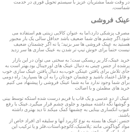
در وقت شما مشتریان عزیز با سیستم تحویل فوری در خدمت
شماست.
عینک فروشی
مصرف پزشکی دارد،اما به عنوان کالایی زینتی هم استفاده می
شود.اگر چشم های شما ضعیف باشد حداقل سالی یک بار مجبور
هستید به عینک فروشی ها سر بزنید؛ یا نه اگر چشمتان ضعیف
نیست حتماً برای خوش تیپ تر شدن به عینک سازی ها سر زدید
خرید عینک،کار پر ریسکی ست؛ به سختی می توان در این بازار
پرشده از جنس چینی به دنبال عینک های اورجینال بود.بهتر است به
جای تلاش برای یافتن عینکی خوب،به دنبال یافتن عینک سازی خوب
و قابل اعتماد باشید و چشمان خودتان را به آن ها بسپارید؛ راه دومی
برای شما وجود ندارد ما به شما عینک فروشی را پیشنهاد می کنیم
خرید های مطمئن و با اصالت
عینک از دو عدسی و یک قاب یا فریم درست شده استکه توسط بینی
و گوشها نگه داشته میشود و جلوی چشم قرار میگیرد.عینک با رفع
عیوب انکساری بینایی به چشمها کمک میکند تا دید بهتری داشته
باشند.
جنس :عینک ها بسته به نوع کاربرد آنها و سلیقه ای افراد خاص از
مواد گوناگونی مانند :پلاستیک،کائوچو،استات،فلز و یا ترکیب این
مواد با یکدیگر ساخته شده است.