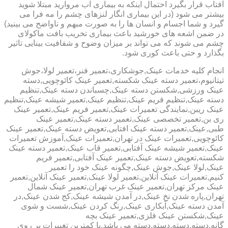
آفتاب قرار بگیرد احتمال اینکه به بیماری آب مروارید مبتلا شوید
بیشتر می شود (در این بیماری انگار لنزهای چشم را مه فرا می
گیرد و شما اجسام و انسان ها را به صورت مبهم و ناواضح می بینید)
در ضمن اشعه های خورشید باعث بیماری تخریب بافت ماکولای
چشم می شوند که می تواند بر میزان وضوح و شفافیت بینایی تاثیر
بگذارد و حتی باعث کوری شود.
انجام کلیه خدمات عینک,جوشکاری،تعمیر فنر،تعمیر لولا،جوش
تیتانیوم،تعمیر دسته عینک شکسته,تعمیر عینک کائوچویی,دسته
عینک ورزشی,شکستن دسته عینک,چسباندن دسته عینک,تنظیم
دسته عینک,تنظیم فریم عینک,تنظیم عینک,تعمیر شیشه عینک,تنظیم
عینک ریبن,نمایندگی تعمیرات عینک,تعمیر فریم عینک,تعمیر عینک
ری بن,تعمیر تخصصی عینک,تعمیر دسته عینک,تعمیر عینک
طبی,عینک,تعمیر دسته عینک افتابی,تعویض دسته عینک,تعمیر عینک
کائوچویی,تعمیرات عینک در تهران,تعمیرات عینک,آموزش تعمیرات
عینک,تعمیر شیشه عینک آفتابی,تعمیر قاب عینک,تعمیر دسته عینک
شکسته,تعویض دسته عینک,تعمیر عینک آفتابی,تعمیر فریم
عینک,لولا عینک,جوش عینک,چگونه عینک خود را تعمیر
کنیم,تعمیرات عینک آنلاین,تعمیر لولا عینک,تعمیر عینک آنلاین,تعمیر
عینک مرکز تهران,تعمیر عینک غرب تهران,تعمیر عینک شمال
تهران,پاره شدن نخ عینک,در آمدن شیشه عینک,کج شدن عینک,در
آمدن دسته عینک,آبکاری عینک,رنگ کردن عینک,شست و شوی
عینک,شکستن عینک فلزی,تعمیر عینک بچه
گانه,دسته,دسته,دسته,دسته می باشد.با کمترین تغییرات بر روی