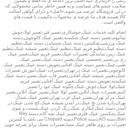
رنگی را خریداری کنید.اصلی ترین دغدغه ی ما،حفظ و تضمین
سلامت چشم های شماست و به همین خاطر تمامی محصولاتی که
در این فروشگاه عرضه می شوند،«اصل» و دارای گواهی اصالت
کالا هستند.هدف ما،عرضه ی محصولات باکیفیت با قیمت های
واقعی است.
انجام کلیه خدمات عینک,جوشکاری،تعمیر فنر،تعمیر لولا،جوش
تیتانیوم،تعمیر دسته عینک شکسته,تعمیر عینک کائوچویی,دسته
عینک ورزشی,شکستن دسته عینک,چسباندن دسته عینک,تنظیم
دسته عینک,تنظیم فریم عینک,تنظیم عینک,تعمیر شیشه عینک,تنظیم
عینک ریبن,نمایندگی تعمیرات عینک,تعمیر فریم عینک,تعمیر عینک
ری بن,تعمیر تخصصی عینک,تعمیر دسته عینک,تعمیر عینک
طبی,عینک,تعمیر دسته عینک افتابی,تعویض دسته عینک,تعمیر عینک
کائوچویی,تعمیرات عینک در تهران,تعمیرات عینک,آموزش تعمیرات
عینک,تعمیر شیشه عینک آفتابی,تعمیر قاب عینک,تعمیر دسته عینک
شکسته,تعویض دسته عینک,تعمیر عینک آفتابی,تعمیر فریم
عینک,لولا عینک,جوش عینک,چگونه عینک خود را تعمیر
کنیم,تعمیرات عینک آنلاین,تعمیر لولا عینک,تعمیر عینک آنلاین,تعمیر
عینک مرکز تهران,تعمیر عینک غرب تهران,تعمیر عینک شمال
تهران,پاره شدن نخ عینک,در آمدن شیشه عینک,کج شدن عینک,در
آمدن دسته عینک,آبکاری عینک,رنگ کردن عینک,شست و شوی
عینک,شکستن عینک فلزی,تعمیر عینک بچه گانه,دسته Rey
Ban,دسته AO,دسته Police,دسته Chopard می باشد.با کمترین
تغییرات بر روی ظاهر عینک شما,تعمیرات مجیک برای صرفه جویی