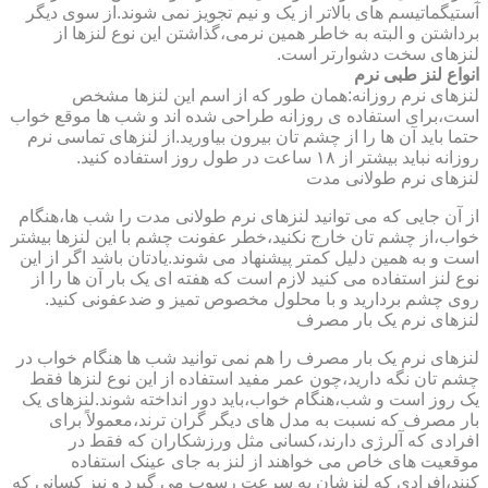
آستیگماتیسم های بالاتر از یک و نیم تجویز نمی شوند.از سوی دیگر
برداشتن و البته به خاطر همین نرمی،گذاشتن این نوع لنزها از
لنزهای سخت دشوارتر است.
انواع لنز طبی نرم
لنزهای نرم روزانه:همان طور که از اسم این لنزها مشخص
است،برای استفاده ی روزانه طراحی شده اند و شب ها موقع خواب
حتما باید آن ها را از چشم تان بیرون بیاورید.از لنزهای تماسی نرم
روزانه نباید بیشتر از ۱۸ ساعت در طول روز استفاده کنید.
لنزهای نرم طولانی مدت
از آن جایی که می توانید لنزهای نرم طولانی مدت را شب ها،هنگام
خواب،از چشم تان خارج نکنید،خطر عفونت چشم با این لنزها بیشتر
است و به همین دلیل کمتر پیشنهاد می شوند.یادتان باشد اگر از این
نوع لنز استفاده می کنید لازم است که هفته ای یک بار آن ها را از
روی چشم بردارید و با محلول مخصوص تمیز و ضدعفونی کنید.
لنزهای نرم یک بار مصرف
لنزهای نرم یک بار مصرف را هم نمی توانید شب ها هنگام خواب در
چشم تان نگه دارید،چون عمر مفید استفاده از این نوع لنزها فقط
یک روز است و شب،هنگام خواب،باید دور انداخته شوند.لنزهای یک
بار مصرف که نسبت به مدل های دیگر گران ترند،معمولاً برای
افرادی که آلرژی دارند،کسانی مثل ورزشکاران که فقط در
موقعیت های خاص می خواهند از لنز به جای عینک استفاده
کنند،افرادی که لنزشان به سرعت رسوب می گیرد و نیز کسانی که