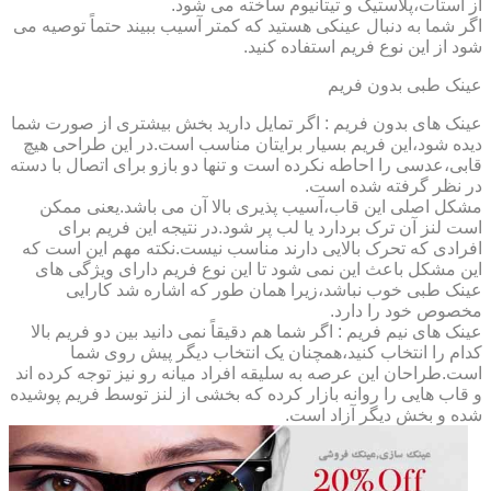
از استات،پلاستیک و تیتانیوم ساخته می شود.
اگر شما به دنبال عینکی هستید که کمتر آسیب ببیند حتماً توصیه می
شود از این نوع فریم استفاده کنید.
عینک طبی بدون فریم
عینک های بدون فریم : اگر تمایل دارید بخش بیشتری از صورت شما
دیده شود،این فریم بسیار برایتان مناسب است.در این طراحی هیچ
قابی،عدسی را احاطه نکرده است و تنها دو بازو برای اتصال با دسته
در نظر گرفته شده است.
مشکل اصلی این قاب،آسیب پذیری بالا آن می باشد.یعنی ممکن
است لنز آن ترک بردارد یا لب پر شود.در نتیجه این فریم برای
افرادی که تحرک بالایی دارند مناسب نیست.نکته مهم این است که
این مشکل باعث این نمی شود تا این نوع فریم دارای ویژگی های
عینک طبی خوب نباشد،زیرا همان طور که اشاره شد کارایی
مخصوص خود را دارد.
عینک های نیم فریم : اگر شما هم دقیقاً نمی دانید بین دو فریم بالا
کدام را انتخاب کنید،همچنان یک انتخاب دیگر پیش روی شما
است.طراحان این عرصه به سلیقه افراد میانه رو نیز توجه کرده اند
و قاب هایی را روانه بازار کرده که بخشی از لنز توسط فریم پوشیده
شده و بخش دیگر آزاد است.