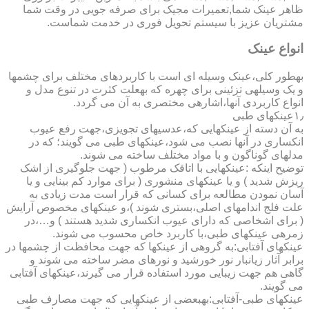
ظاهر عینک شما,تعمیرات مجیک برای صرفه جویی در وقت شما
مشتریان عزیز با سیستم تحویل فوری در خدمت شماست.
انواع عینک
به­طور کلی،عینک وسیله ای است با کاربردهای مختلف برای چشمها
و یک وسیله­ی تزئینی برای چهره که به­علت کثرت در تنوع مدل و
انواع کاربردی آنها،اشاره­ی مختصری به آن می گردد.
۱٫عینکهای طبی
به آن دسته از عینکهایی که،عدسیهای تجویزی،جهت رفع عیوب
انکساری در آنها نصب می شود،عینکهای طبی می گویند؛ که در
مدلهای گوناگون و با مواد مختلف ساخته می شوند.
توضیح اینکه :عینکهایی با اتاقک مرطوب ( جهت جلوگیری از اشک
ریزش شدید ) و یا عینکهای منشوری ( برای موارد کم بینایی و یا
آسان نمودن مطالعه برای کسانی که قرار است مدت زیادی به
علت فلج اندامهای اصلی،بستری شوند )،و عینکهای مخصوص آرایش
( برای اشخاصی که دارای عیوب انکساری شدید هستند ) و…،در
زمره­ی عینکهای طبی،با کاربرد خاص محسوب می شوند.
عینکهای آفتابی:به گروهی از عینکها که جهت محافظت از چشمها در
برابر آثار زیانبار نور خورشید و نورهای مضر ساخته می شوند و
گاهی هم جهت زیبایی مورد استفاده قرار می گیرند،عینکهای آفتابی
می گویند.
عینکهای طبی-آفتابی:به­بعضی از عینکهایی که جهت مصارف طبی