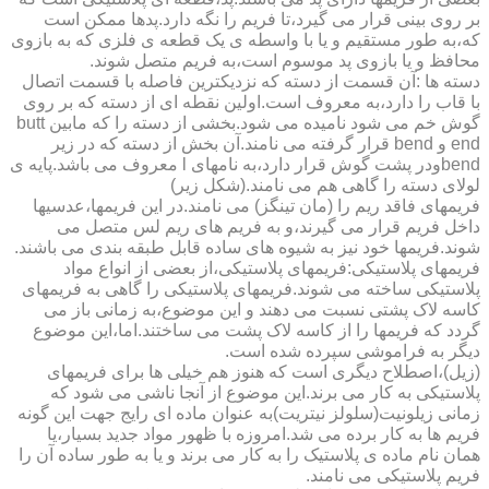
بر روی بینی قرار می گیرد،تا فریم را نگه دارد.پدها ممکن است
که،به طور مستقیم و یا با واسطه ی یک قطعه ی فلزی که به بازوی
محافظ و یا بازوی پد موسوم است،به فریم متصل شوند.
دسته ها :آن قسمت از دسته که نزدیکترین فاصله با قسمت اتصال
با قاب را دارد،به معروف است.اولین نقطه ای از دسته که بر روی
گوش خم می شود نامیده می شود.بخشی از دسته را که مابین butt
end و bend قرار گرفته می نامند.آن بخش از دسته که در زیر
bendودر پشت گوش قرار دارد،به نامهای l معروف می باشد.پایه ی
لولای دسته را گاهی هم می نامند.(شکل زیر)
فریمهای فاقد ریم را (مان تینگز) می نامند.در این فریمها،عدسیها
داخل فریم قرار می گیرند،و به فریم های ریم لس متصل می
شوند.فریمها خود نیز به شیوه های ساده قابل طبقه بندی می باشند.
فریمهای پلاستیکی:فریمهای پلاستیکی،از بعضی از انواع مواد
پلاستیکی ساخته می شوند.فریمهای پلاستیکی را گاهی به فریمهای
کاسه لاک پشتی نسبت می دهند و این موضوع،به زمانی باز می
گردد که فریمها را از کاسه لاک پشت می ساختند.اما،این موضوع
دیگر به فراموشی سپرده شده است.
(زیل)،اصطلاح دیگری است که هنوز هم خیلی ها برای فریمهای
پلاستیکی به کار می برند.این موضوع از آنجا ناشی می شود که
زمانی زیلونیت(سلولز نیتریت)به عنوان ماده ای رایج جهت این گونه
فریم ها به کار برده می شد.امروزه با ظهور مواد جدید بسیار،یا
همان نام ماده ی پلاستیک را به کار می برند و یا به طور ساده آن را
فریم پلاستیکی می نامند.