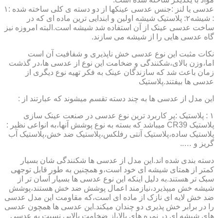
عدسی یا لنز :جنس عدسی عینکها از دو دسته ی کلی ساخته شده :۱
: شیشه۲: پلاستیک شیشه اولین و ابندایی ترین ماده ای که در
ساخت عدسی عینک از آن استفاده شد شیشه است.البته امروزه نیز
گاه عدسی هایی را از شیشه می سازند.
نکات مثبت این نوع عدسی خش ناپذیری و شفافیت آن است
اما،وزن بالای،شکنندگی و ضخامت این نوع از عدسی ها،در گذشت
زمان باعث شد که سازندگان عینک به فکر تهیه نوع دیگری از
عدسی ها بیفتند.پلاستیک
این مدل از عدسی ها به چند دسته تقسم میشوند که عبارتند از :
۱ : پلاستیک :پر کاربرد ترین نوع عدسی در صنعت عینک سازی
پلاستیک CR39 میباشد که بسته به نوع پوشش آنها،به انواعی نظیر :
پلاستیک ساده،پلاستیک آنتی رفلکس،پلاستیک ضد خش،پلاستیک آب
گریز و …..
دسته بندی شده اند.این مدل از عدسی ها شکنندگی شان بسیار
کمتر از همتای شیشه ای خود است،و همچنین به طور قابل توجهی
سبک تر هستند.به دلیل اینکه این نوع عدسی ها بسیار آسان تر از
شیشه خش میپذیرد،نیازمند اعمال پوشش ضد خش هستند،پوشش
ضد خش لایه ای نازک از ماده ای است،که مقاومت این مدل عدسی
را در برابر خش پذیری دو چندان میکند.این عدسی ها همچون عدسی
های شیشه ای در نمره های بالا،از ضخامت بالایی نسبت به عدسی