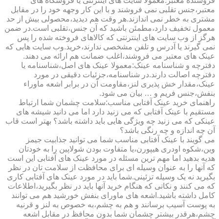
فروشنده معتبر:معمولا سایت های اینترنتی یا فروشگاه های
معتبر،جنس تقلبی نمی فروشند و با این کار وجهه خود را در مقابل
مشتری به خطر نمی اندازند.هر وقت هم دیدید،محصولی بیش از حد
معمول تخفیف دارد،مطمئن باشید که آن جنس،تقلبی است.در ضمن
هرگز از وب سایت های اینترنتی که کالاهای فروخته شده را پس
نمی گیرند یا آدرس و تلفن مشخصی ندارند،خرید.وب سایت هایی که
عینک های معتبر می فروشند،اغلب ضمانت هم ارائه می دهند.
دفترچه و شناسنامه عینک:معمولا عینک های اصل،شناسنامه یا
دفترچه اصالت دارند.در شناسنامه،جزئیات دقیقی در مورد
عینک،مقدار خش پذیری لنز،مقاومت آن در برابر اشعه ماوراء
بنفش،جنس فریم و … بیان می شود.
راهنمای خرید عینک آفتابی مناسب:سلامت چشمان شما ارتباط
مستقیم با عینک آفتابی که می زنید دارد اما می دانید شیشه های
عینکی که می زنید چه ویژگی هایی باید داشته باشد؟ بهتر است قاب
آن چه اندازه و چه رنگی باشد؟
می گویند با عینک آفتابی مناسب شما می توانید جذابیت جیمز
وین،شکوه اودری هیپورن،یا متفاوت بودن شولاپین را به خودتان
هدیه بدهید اما مهم ترین مسئله در مورد عینک های آفتابی این است
که آنها را به عنوان وسیله ای برای محافظت از سلامت تان در نظر
بگیرید نه یک وسیله تزئینی.شما باید در مورد عینک های آفتابی کاری
که می کنند و نکاتی که هنگام خرید آنها باید در نظر بگیرید،اطلاعات
کامل داشته باشید.اشعه های ماورای بنفش خورشید هم می توانند
به پوست آسیب برسانند و هم به چشم،به خصوص به لنز و قرنیه
چشم،هرقدر بیشتر چشمان شما بدون محافظ در مقابل اشعه