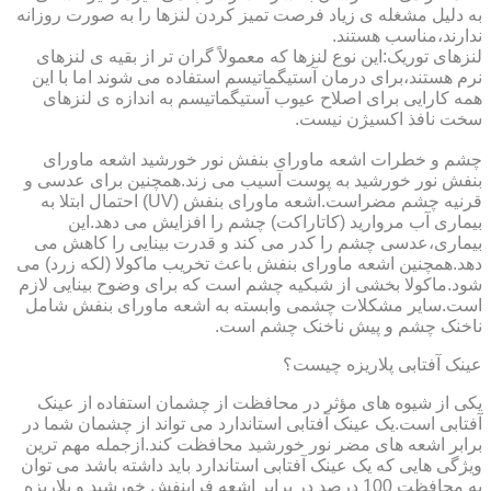
به دلیل مشغله ی زیاد فرصت تمیز کردن لنزها را به صورت روزانه
ندارند،مناسب هستند.
لنزهای توریک:این نوع لنزها که معمولاً گران تر از بقیه ی لنزهای
نرم هستند،برای درمان آستیگماتیسم استفاده می شوند اما با این
همه کارایی برای اصلاح عیوب آستیگماتیسم به اندازه ی لنزهای
سخت نافذ اکسیژن نیست.
چشم و خطرات اشعه ماورای بنفش نور خورشید اشعه ماورای
بنفش نور خورشید به پوست آسیب می زند.همچنین برای عدسی و
قرنیه چشم مضراست.اشعه ماورای بنفش (UV) احتمال ابتلا به
بیماری آب مروارید (کاتاراکت) چشم را افزایش می دهد.این
بیماری،عدسی چشم را کدر می کند و قدرت بینایی را کاهش می
دهد.همچنین اشعه ماورای بنفش باعث تخریب ماکولا (لکه زرد) می
شود.ماکولا بخشی از شبکیه چشم است که برای وضوح بینایی لازم
است.سایر مشکلات چشمی وابسته به اشعه ماورای بنفش شامل
ناخنک چشم و پیش ناخنک چشم است.
عینک آفتابی پلاریزه چیست؟
یکی از شیوه های مؤثر در محافظت از چشمان استفاده از عینک
آفتابی است.یک عینک آفتابی استاندارد می تواند از چشمان شما در
برابر اشعه های مضر نور خورشید محافظت کند.ازجمله مهم ترین
ویژگی هایی که یک عینک آفتابی استاندارد باید داشته باشد می توان
به محافظت 100 درصد در برابر اشعه فرابنفش خورشید و پلاریزه