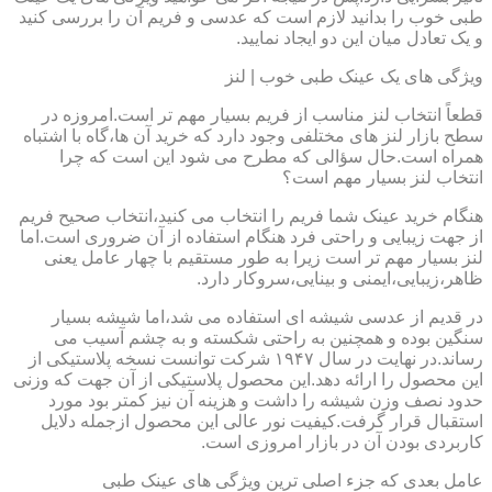
طبی خوب را بدانید لازم است که عدسی و فریم آن را بررسی کنید
و یک تعادل میان این دو ایجاد نمایید.
ویژگی های یک عینک طبی خوب | لنز
قطعاً انتخاب لنز مناسب از فریم بسیار مهم تر است.امروزه در
سطح بازار لنز های مختلفی وجود دارد که خرید آن ها،گاه با اشتباه
همراه است.حال سؤالی که مطرح می شود این است که چرا
انتخاب لنز بسیار مهم است؟
هنگام خرید عینک شما فریم را انتخاب می کنید،انتخاب صحیح فریم
از جهت زیبایی و راحتی فرد هنگام استفاده از آن ضروری است.اما
لنز بسیار مهم تر است زیرا به طور مستقیم با چهار عامل یعنی
ظاهر،زیبایی،ایمنی و بینایی،سروکار دارد.
در قدیم از عدسی شیشه ای استفاده می شد،اما شیشه بسیار
سنگین بوده و همچنین به راحتی شکسته و به چشم آسیب می
رساند.در نهایت در سال ۱۹۴۷ شرکت توانست نسخه پلاستیکی از
این محصول را ارائه دهد.این محصول پلاستیکی از آن جهت که وزنی
حدود نصف وزن شیشه را داشت و هزینه آن نیز کمتر بود مورد
استقبال قرار گرفت.کیفیت نور عالی این محصول ازجمله دلایل
کاربردی بودن آن در بازار امروزی است.
عامل بعدی که جزء اصلی ترین ویژگی های عینک طبی