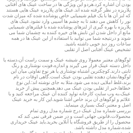
بودن آن اشاره کرد.هردو این ویژگی ها در ساخت عینک های آفتابی
پلاریزه در نظر گرفته شده اند.عینک های پلاریزه عینک هایی هستند
که لنز آن ها با یک فیلم شیمیایی خاص پوشانده شده که میزان شدت
نور را کاهش می دهند تا به چشم ها آسیبی وارد نشود.عینک های
پلاریزه با بهره گیری از لنزهای پوشانده شده با فیلترهای شیمیایی
مانع از داخل شدن این تابش های خیره کننده به چشمان شما می
شوند و درنتیجه شما می توانید با استفاده از این عینک ها در همه
ساعات روز دید خوبی داشته باشید.
تشخیص عینک آفتابی اصل از تقلبی
لوگوهای معتبر معمولا روی شیشه عینک و سمت راست آن،دسته یا
داخل دسته عینک قرار می گیرند و اندازه،فونت نوشتاری و رنگ
ثابتی دارند.کوچکترین اشتباه نوشتاری یا هر نوع تفاوتی میان این
لوگوها،نشان دهنده تقلبی بودن عینک است.گاهی اوقات در نام
برند،غلط املایی دیده می شود.مثلا به جای نوشته اند:.این نوع
خطاها،خبر از تقلبی بودن عینک می دهد.همچنین پیش از خرید
عینک،به وب سایت کارخانه تولید کننده آن عینک مراجعه کنید و با
علائم و لوگوهای آن برند خاص آشنا شوید.این کار به خرید عینک
اصل و معتبر،کمک بسیاری مینماید.
بررسی شماره مدل عینک درج شماره مدل روی تمام
محصولات،قانونی جهانی است و در ضمن فرقی نمی کند که
محصول را از طریق فروشگاه یا آنلاین بخرید.باید عینک خریداری
شده،شماره مدل داشته باشد.