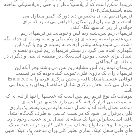
فریمها ممکن است که از پلاستیک،فلز و یا حتی زه پلاستیکی ساخته
شده باشند.(شکل۴-۱)
فریمهای نیم تنه ی مخصوص دید دور که کمتر متداول می
باشند،برای بیماران این امکان را فراهم می سازد که برای
خواندن،از زیر عدسیها نگاه کنند.
فریمهای ریم لس،شبه ریم لس و نیومانت:در فریمهای ریم
لس،عدسیها نه به وسیله ی زه پلاستیکی و نه به وسیله ی حدقه نگه
داشته می شوند.بلکه،بیشتر اوقات به وسیله ی پیچ یا گیره این
نگهداری انجام می گیرد.در بیشتر فریمهای ریم لس،دو نقطه ی
اتصال برای عدسی موجود است.یکی در منطقه ی بینی و دیگری در
منطقه ی گیجگاهی.
فریمهای نیمه ریم لس،مشابه ریم لس می باشند،بجز آنکه این
فریمها دارای یک بازوی فلزی تقویت کننده بوده که در قسمت
فوقانی عدسی،امتداد یافته و بخش مرکزی فریم را به Endpiece
متصل می کنند.بخش مرکزی شامل دماغه،بازوهای پد و پدها می
باشد.
نیومانت یک نوع فریم ریم لس است که عدسیها را تنها از لبه ای که
به سمت بینی قرار گرفته نگه می دارد.عدسیها در ناحیه ی
دماغه،اتصال یافته اند و اتصال دسته ها به فریم،توسط یک بازوی
فلزی برقرار می شود که در پشت عدسی به طرف گیجگاه امتداد
یافته است.بنابراین،تنها یک نقطه ی اتصال برای عدسی وجود دارد.
امروزه با توجه به انواع مختلف مواد قابل کاربرد در ساخت عینک
های طبی شغل عینک سازی بطور کلی،برای ساخت یک عینک طبی