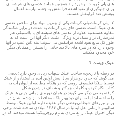
های پلی کربنات برخوردارند.همچنین همانند عدسی های شیشه ای
برای جلوگیری از نفوذ اشعه فرابنفش به چشم نیازمند اعمال
پوشش ضد فرابنفش هستند.
۲ : پلی کربنات:پلی کربنات یکی از بهترین مواد برای ساختن عدسی
های عینک است.عدسی های پلی کربنات به شدت در برابر شکنندگی
مقاوم هستند،به علاوه از عدسی های شیشه ای یا پلاستیکی هم
نمره،نازک تر و سبک ترند.ویژگی مثبت دیگر آنها این است که به
طور کل مانع نفوذ اشعه فرابنفش می شوند،البته ؛این عیب در آنها
وجود دارد که در نمره های بالا دید جانبی را بیشتر از همتایان دیگر
خود محدود میکنند.
عینک چیست ؟
در ربطه با تاریخچه ساخت عینک شبهات زیادی وجود دارد ؛بعضی
می گویند که حدود دو هزار سال پیش اولین ایده ی استفاده از عینک
توسط سنکا فیلسوف رومی که در هنگام مطالعه از لیوان آب به
کتاب نگاه کرده و کلمات بزرگتر و شفاف تر شدن شکل
گرفته.بعضی دیگر می گویند در همان دوره ی زمانی چینی ها عینک
را ساخته اند اما نه برای دید بهتر بلکه محافظت از چشمانشان در
برابر نیروهای شیطانی.بعضی دیگر عقیده دارند اولین عینک توسط
سالوینو دارماتی اهل ایتالیا در سال ۱۲۸۴ میلادی ساخته شده،برخی
دیگر اختراع عینک را به مردی به نام روچربیکنبا نسبت میدهند که در