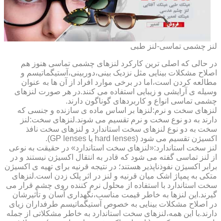
لنز چشمی تماسی-لنز طبی
در حالی که اصلی ترین کارکرد لنزهای چشمی تماسی هنوز هم
اصلاح مشکلات بینایی مثل نزدیک بینی،دوربینی،آستیگماتیسم و
مطالعه کردن است،اما در برخی موارد افراد از آن ها به عنوان
وسیله ی آرایشی و زیبایی استفاده می کنند.در هر صورت لنزهای
چشمی تماسی انواع و کاربردهای گوناگون دارند.
لنزهای سخت و نرم:لنزها بر اساس ماده ی سازنده و جنسی که
دارند به دو نوع سخت و نرم تقسیم می شوند.لنزهای سخت:لنز
سخت به دو نوع لنزهای سخت استاندارد و لنزهای سخت نافذ
اکسیژن تقسیم می شود (hard lenses یا GP lenses).
لنز سخت استاندارد:«لنزهای سخت استاندارد» در حقیقت به نوعی
از لنز تماسی گفته می شود که قادر به انتقال اکسیژن نیستند و در
برابر اکسیژن نفوذناپذیر هستند؛ در نتیجه قرنیه برای تهیه ی اکسیژن
متکی به پمپاژ اشک میان قرنیه و لنز در اثر پلک زدن است.لنزهای
سخت استاندارد با استفاده از محلول نرم کننده روی چشم قرار می
گیرند.این لنزها به خاطر قیمت مناسب،نگهداری آسان و تأثیرشان
در اصلاح مشکلات بینایی به خصوص آستیگماتیسم طرفداران زیای
دارند.با این همه،لنزهای سخت استاندارد به خاطر مشکلاتی از جمله