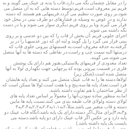
را در مقابل چشمان نگه می دارد،قاب یا بدنه ی عینک می گویند و به
فریم نیز معروف است.فریم،توسط دسته هایی که به آن متصل می
شود،بر روی صورت تنظیم می گردد.فریمهایی هم هستند که دسته
ندارند و در عوض به وسیله ی فشارهای دو طرف بینی در محل خود
قرار می گیرند ویا بر روی فریم دیگری سوار می شوند و یا در دست
نگه داشته می شوند
اجزای جلویی فریم :آن بخش از قاب را که بین دو عدسی و بر روی
بینی قرار می گیرد را پل گویند و لبه ای که دور عدسیهـا را در بر
گرفته،به حدقه معروف است.به قسمتهای بیرونی جلوی قاب که
درمنتها الیه سمت چپ و راست،در نقاطی که دسته ها به آنها متصل
می شوند،می گویند.
تعداد معدودی از فریمهای پلاستیکی،هنوز هم دارای یک پوشش
فلزی در قسمت بیرونی بوده که پرچهایی جهت نگهداری لولا به آنها
متصل شده است.(شکل زیر)
لولاها،دسته ها را به قاب عینک متصل می کنند و تعداد پایه هایشان
فرد است.تعداد پایه ها،سه،پنج و یا هفت است.لولا ها ممکن است که
از نظر ساختمان با هم تفاوت داشته باشند.
اما،به منظور ساده نمودن،آنها را معمولاً بر اساس تعداد پایه های
لولای دسته ولولای قاب طبقه بندی می کنند.نسبت پایه ها مابین
دسته و قاب متغیر می باشد.مثلاً،۲به۱،۱به۲،۳به۲،۲به۳،۴به۳
و۳به۴٫(برای مثال،اگر دسته،دارای یک پایه باشد،آنگاه قاب عینک دو
پایه دارد و بر عکس اگر قاب عینک دارای دو پایه باشد،دسته می
بایست یک پایه داشته باشد.)
بعضی از فریمها دارای پد می باشند.پد،قطعه ای پلاستیکی است که