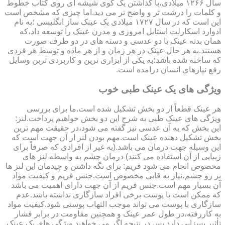
سال ۱۲۶۶ میلادی،با گذاشتن یک گوی شیشه ای روی کتاب خطوط
و کلمات را درشت تر و واضح تر می دید.اما چیزی که مشخص است
این است که در سال ۱۷۲۷ میلادی یک عینک ساز انگلیسی ؛به نام
ادوارد اسکارلت استایل امروزی و مدرن عینک را توسعه داد،که
همان بدنه عینک با دو عدسی و دسته های در دو طرف صورت
هستند.به هر حال عینک در هر زمان و از هر ماده و توسط هر فردی
که ساخته شده باشد؛به یکی از ابزاری ترین و کاربردی ترین وسایل
رفع نیازهای انسان درامده است.
ویژگی های یک عینک طبی خوب
هر عینک قطعاً از دو بخش تشکیل شده است.ما برای بررسی
ویژگی های عینک طبی به شرح این دو بخش خواهیم پرداخت.لنز:
این بخش که به آن عدسی نیز گفته می شود،در حقیقت مهم ترین
بخش تشکیل دهنده عینک است.مهم بودن لنز از آن جهت است که
این وسیله جهت درمان می باشد.(به غیر از افرادی که صرفاً برای
زیبایی از آن استفاده می کنند) درمان چشم به واسطه لنز های
مخصوص انجام می شود فریم: برای نگه داشتن و چیدمان این لنز ها
بر رو چشم،نیاز به قابی مخصوص است.جنس فریم و کیفیت مواد
آن بسیار مهم است.جنس فریم از آن جهت دارای اهمیت می باشد
که ممکن است با پوست برخی افراد سازگاری نداشته باشد.عدم
سازگاری با پوست می تواند موجب التهاب پوستی شود.کیفیت مواد
به کاررفته،در طول عمر عینک و همچنین مقاومت در برابر فشار
تأثیر بسزایی دارد.پس در نتیجه اگر می خواهید ویژگی های یک عینک