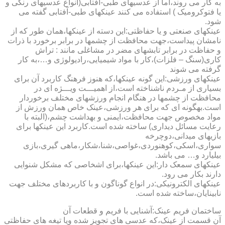
به کار می روند،اما از عدسیهای طبی-آفتابی(انواع عدسیهای رنگی و
یا فتوکرومیک ) استفاده می کنند عینکهای طبی-آفتابی گفته می
شود.
عینکهای صنعتی و یا حفاظتی:این دسته از عینکها،همان طور که از
نامشان پیداست،جهت محافظت از چشمها در برابر برخورد با ذرات
و حفاظت در برابر تابشهای مضر در مشاغلی مانند : تراش
کاری(سنگ – فلزات)،کار با مواد شیمیایی،رادیولوژی و…،به کار
گرفته می شوند
عینکهای ورزشی:این گونه عینکها،که هنوز فرهنگ کاربرد آن برای
بسیاری از مـردم ناشناخته است،از اهمیـــت ویـــژه ای در
محافظت از چشمها در هنگام انجام ورزشهای مختلف برخوردار
است.به­گونه ای که برای هر ورزشی،عینک خاص همان ورزش از
مواد مخصوص جهت محافظت،ایمنی و بهداشت چشم،(البته با
رعایت مسائل دیداری) ساخته شده است.کاربرد این عینکها برای
بازیهای میدانی،دوچرخه
سواری،اسکی،کوهنوردی،غواصی،شنا،شکار،ماهی گیری،بازی
بیلیارد و… می باشد.
عینکهای سمعک دار:این عینکها،برای اشخاصی که مشکل شنوایی
دارند بکار می رود.
عینکهای الکترونیکی:در انواع گوناگون و با کاربردهای مختلف جهت
نابینایان،ساخته شده است.
ساختمان فریم عینک:آشنایی با فریم و قطعات آن
آن قسمت از عینک،که عدسی های تجویز شده ویا تیغه های حفاظتی