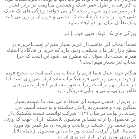
به کاررفته،در طول عمر عینک و همچنین مقاومت در برابر فشار
تأثیر بسزایی دارد.پس در نتیجه اگر می خواهید ویژگی های یک عینک
طبی خوب را بدانید لازم است که عدسی و فریم آن را بررسی کنید
و یک تعادل میان این دو ایجاد نمایید.
ویژگی های یک عینک طبی خوب | لنز
قطعاً انتخاب لنز مناسب از فریم بسیار مهم تر است.امروزه در
سطح بازار لنز های مختلفی وجود دارد که خرید آن ها،گاه با اشتباه
همراه است.حال سؤالی که مطرح می شود این است که چرا
انتخاب لنز بسیار مهم است؟
هنگام خرید عینک شما فریم را انتخاب می کنید،انتخاب صحیح فریم
از جهت زیبایی و راحتی فرد هنگام استفاده از آن ضروری است.اما
لنز بسیار مهم تر است زیرا به طور مستقیم با چهار عامل یعنی
ظاهر،زیبایی،ایمنی و بینایی،سروکار دارد.
در قدیم از عدسی شیشه ای استفاده می شد،اما شیشه بسیار
سنگین بوده و همچنین به راحتی شکسته و به چشم آسیب می
رساند.در نهایت در سال ۱۹۴۷ شرکت توانست نسخه پلاستیکی از
این محصول را ارائه دهد.این محصول پلاستیکی از آن جهت که وزنی
حدود نصف وزن شیشه را داشت و هزینه آن نیز کمتر بود مورد
استقبال قرار گرفت.کیفیت نور عالی این محصول ازجمله دلایل
کاربردی بودن آن در بازار امروزی است.