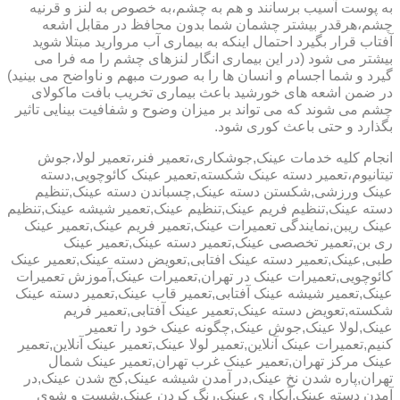
به پوست آسیب برسانند و هم به چشم،به خصوص به لنز و قرنیه
چشم،هرقدر بیشتر چشمان شما بدون محافظ در مقابل اشعه
آفتاب قرار بگیرد احتمال اینکه به بیماری آب مروارید مبتلا شوید
بیشتر می شود (در این بیماری انگار لنزهای چشم را مه فرا می
گیرد و شما اجسام و انسان ها را به صورت مبهم و ناواضح می بینید)
در ضمن اشعه های خورشید باعث بیماری تخریب بافت ماکولای
چشم می شوند که می تواند بر میزان وضوح و شفافیت بینایی تاثیر
بگذارد و حتی باعث کوری شود.
انجام کلیه خدمات عینک,جوشکاری،تعمیر فنر،تعمیر لولا،جوش
تیتانیوم،تعمیر دسته عینک شکسته,تعمیر عینک کائوچویی,دسته
عینک ورزشی,شکستن دسته عینک,چسباندن دسته عینک,تنظیم
دسته عینک,تنظیم فریم عینک,تنظیم عینک,تعمیر شیشه عینک,تنظیم
عینک ریبن,نمایندگی تعمیرات عینک,تعمیر فریم عینک,تعمیر عینک
ری بن,تعمیر تخصصی عینک,تعمیر دسته عینک,تعمیر عینک
طبی,عینک,تعمیر دسته عینک افتابی,تعویض دسته عینک,تعمیر عینک
کائوچویی,تعمیرات عینک در تهران,تعمیرات عینک,آموزش تعمیرات
عینک,تعمیر شیشه عینک آفتابی,تعمیر قاب عینک,تعمیر دسته عینک
شکسته,تعویض دسته عینک,تعمیر عینک آفتابی,تعمیر فریم
عینک,لولا عینک,جوش عینک,چگونه عینک خود را تعمیر
کنیم,تعمیرات عینک آنلاین,تعمیر لولا عینک,تعمیر عینک آنلاین,تعمیر
عینک مرکز تهران,تعمیر عینک غرب تهران,تعمیر عینک شمال
تهران,پاره شدن نخ عینک,در آمدن شیشه عینک,کج شدن عینک,در
آمدن دسته عینک,آبکاری عینک,رنگ کردن عینک,شست و شوی