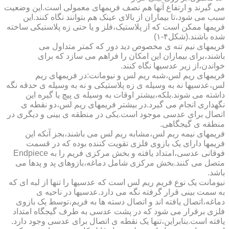
می گیرند و ارتفاع آنها هم نصف فریمهای معمولی است.این وضعیت
سبب می شود،تا بیماران از بالای عینک هم بتوانند نگاه کنند.این
فریمها ممکن است که از پلاستیک،فلز و یا حتی زه پلاستیکی ساخته
شده باشند.(شکل۴-۱)
فریمهای نیم تنه ی مخصوص دید دور که کمتر متداول می
باشند،برای بیماران این امکان را فراهم می سازد که برای
خواندن،از زیر عدسیها نگاه کنند.
فریمهای ریم لس،شبه ریم لس و نیومانت:در فریمهای ریم
لس،عدسیها نه به وسیله ی زه پلاستیکی و نه به وسیله ی حدقه نگه
داشته می شوند.بلکه،بیشتر اوقات به وسیله ی پیچ یا گیره این
نگهداری انجام می گیرد.در بیشتر فریمهای ریم لس،دو نقطه ی
اتصال برای عدسی موجود است.یکی در منطقه ی بینی و دیگری در
منطقه ی گیجگاهی.
فریمهای نیمه ریم لس،مشابه ریم لس می باشند،بجز آنکه این
فریمها دارای یک بازوی فلزی تقویت کننده بوده که در قسمت
فوقانی عدسی،امتداد یافته و بخش مرکزی فریم را به Endpiece
متصل می کنند.بخش مرکزی شامل دماغه،بازوهای پد و پدها می
باشد.
نیومانت یک نوع فریم ریم لس است که عدسیها را تنها از لبه ای که
به سمت بینی قرار گرفته نگه می دارد.عدسیها در ناحیه ی
دماغه،اتصال یافته اند و اتصال دسته ها به فریم،توسط یک بازوی
فلزی برقرار می شود که در پشت عدسی به طرف گیجگاه امتداد
یافته است.بنابراین،تنها یک نقطه ی اتصال برای عدسی وجود دارد.