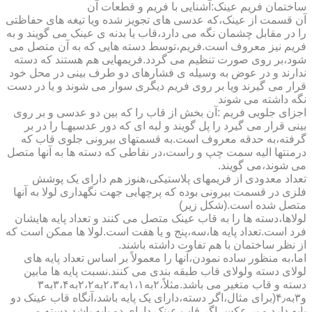
ساختمان فریم عینک:آشنایی با فریم و قطعات آن
آن قسمت از عینک،که عدسی های تجویز شده ویا تیغه های حفاظتی
را در مقابل چشمان نگه می دارد،قاب یا بدنه ی عینک می گویند و به
فریم نیز معروف است.فریم،توسط دسته هایی که به آن متصل می
شود،بر روی صورت تنظیم می گردد.فریمهایی هم هستند که دسته
ندارند و در عوض به وسیله ی فشارهای دو طرف بینی در محل خود
قرار می گیرند ویا بر روی فریم دیگری سوار می شوند و یا در دست
نگه داشته می شوند
اجزای جلویی فریم :آن بخش از قاب را که بین دو عدسی و بر روی
بینی قرار می گیرد را پل گویند و لبه ای که دور عدسیهـا را در بر
گرفته،به حدقه معروف است.به قسمتهای بیرونی جلوی قاب که
درمنتها الیه سمت چپ و راست،در نقاطی که دسته ها به آنها متصل
می شوند،می گویند.
تعداد معدودی از فریمهای پلاستیکی،هنوز هم دارای یک پوشش
فلزی در قسمت بیرونی بوده که پرچهایی جهت نگهداری لولا به آنها
متصل شده است.(شکل زیر)
لولاها،دسته ها را به قاب عینک متصل می کنند و تعداد پایه هایشان
فرد است.تعداد پایه ها،سه،پنج و یا هفت است.لولا ها ممکن است که
از نظر ساختمان با هم تفاوت داشته باشند.
اما،به منظور ساده نمودن،آنها را معمولاً بر اساس تعداد پایه های
لولای دسته ولولای قاب طبقه بندی می کنند.نسبت پایه ها مابین
دسته و قاب متغیر می باشد.مثلاً،۲به۱،۱به۲،۳به۲،۲به۳،۴به۳
و۳به۴٫(برای مثال،اگر دسته،دارای یک پایه باشد،آنگاه قاب عینک دو
پایه دارد و بر عکس اگر قاب عینک دارای دو پایه باشد،دسته می