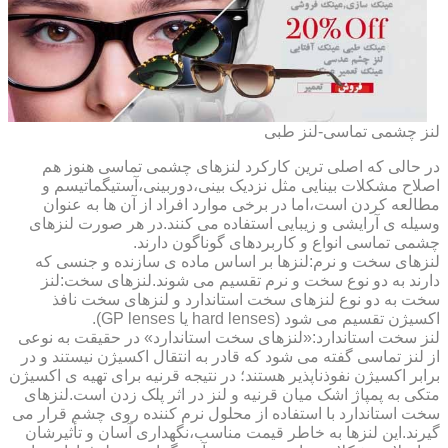
لنز چشمی تماسی-لنز طبی
در حالی که اصلی ترین کارکرد لنزهای چشمی تماسی هنوز هم
اصلاح مشکلات بینایی مثل نزدیک بینی،دوربینی،آستیگماتیسم و
مطالعه کردن است،اما در برخی موارد افراد از آن ها به عنوان
وسیله ی آرایشی و زیبایی استفاده می کنند.در هر صورت لنزهای
چشمی تماسی انواع و کاربردهای گوناگون دارند.
لنزهای سخت و نرم:لنزها بر اساس ماده ی سازنده و جنسی که
دارند به دو نوع سخت و نرم تقسیم می شوند.لنزهای سخت:لنز
سخت به دو نوع لنزهای سخت استاندارد و لنزهای سخت نافذ
اکسیژن تقسیم می شود (hard lenses یا GP lenses).
لنز سخت استاندارد:«لنزهای سخت استاندارد» در حقیقت به نوعی
از لنز تماسی گفته می شود که قادر به انتقال اکسیژن نیستند و در
برابر اکسیژن نفوذناپذیر هستند؛ در نتیجه قرنیه برای تهیه ی اکسیژن
متکی به پمپاژ اشک میان قرنیه و لنز در اثر پلک زدن است.لنزهای
سخت استاندارد با استفاده از محلول نرم کننده روی چشم قرار می
گیرند.این لنزها به خاطر قیمت مناسب،نگهداری آسان و تأثیرشان