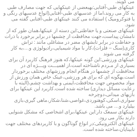
می گویند.
عینکهای طبی-آفتابی:به­بعضی از عینکهایی که جهت مصارف طبی
به کار می روند،اما از عدسیهای طبی-آفتابی(انواع عدسیهای رنگی و
یا فتوکرومیک ) استفاده می کنند عینکهای طبی-آفتابی گفته می
شود.
عینکهای صنعتی و یا حفاظتی:این دسته از عینکها،همان طور که از
نامشان پیداست،جهت محافظت از چشمها در برابر برخورد با ذرات
و حفاظت در برابر تابشهای مضر در مشاغلی مانند : تراش
کاری(سنگ – فلزات)،کار با مواد شیمیایی،رادیولوژی و…،به کار
گرفته می شوند
عینکهای ورزشی:این گونه عینکها،که هنوز فرهنگ کاربرد آن برای
بسیاری از مـردم ناشناخته است،از اهمیـــت ویـــژه ای در
محافظت از چشمها در هنگام انجام ورزشهای مختلف برخوردار
است.به­گونه ای که برای هر ورزشی،عینک خاص همان ورزش از
مواد مخصوص جهت محافظت،ایمنی و بهداشت چشم،(البته با
رعایت مسائل دیداری) ساخته شده است.کاربرد این عینکها برای
بازیهای میدانی،دوچرخه
سواری،اسکی،کوهنوردی،غواصی،شنا،شکار،ماهی گیری،بازی
بیلیارد و… می باشد.
عینکهای سمعک دار:این عینکها،برای اشخاصی که مشکل شنوایی
دارند بکار می رود.
عینکهای الکترونیکی:در انواع گوناگون و با کاربردهای مختلف جهت
نابینایان،ساخته شده است.