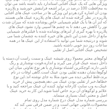
ویژگی هایی که یک عینک آفتابی استاندارد باید داشته باشد می توان
به محافظت 100 درصد در برابر اشعه فرابنفش خورشید و پلاریزه
بودن آن اشاره کرد.هردو این ویژگی ها در ساخت عینک های آفتابی
پلاریزه در نظر گرفته شده اند.عینک های پلاریزه عینک هایی هستند
که لنز آن ها با یک فیلم شیمیایی خاص پوشانده شده که میزان شدت
نور را کاهش می دهند تا به چشم ها آسیبی وارد نشود.عینک های
پلاریزه با بهره گیری از لنزهای پوشانده شده با فیلترهای شیمیایی
مانع از داخل شدن این تابش های خیره کننده به چشمان شما می
شوند و درنتیجه شما می توانید با استفاده از این عینک ها در همه
ساعات روز دید خوبی داشته باشید.
تشخیص عینک آفتابی اصل از تقلبی
لوگوهای معتبر معمولا روی شیشه عینک و سمت راست آن،دسته یا
داخل دسته عینک قرار می گیرند و اندازه،فونت نوشتاری و رنگ
ثابتی دارند.کوچکترین اشتباه نوشتاری یا هر نوع تفاوتی میان این
لوگوها،نشان دهنده تقلبی بودن عینک است.گاهی اوقات در نام
برند،غلط املایی دیده می شود.مثلا به جای نوشته اند:.این نوع
خطاها،خبر از تقلبی بودن عینک می دهد.همچنین پیش از خرید
عینک،به وب سایت کارخانه تولید کننده آن عینک مراجعه کنید و با
علائم و لوگوهای آن برند خاص آشنا شوید.این کار به خرید عینک
اصل و معتبر،کمک بسیاری مینماید.
بررسی شماره مدل عینک درج شماره مدل روی تمام
محصولات،قانونی جهانی است و در ضمن فرقی نمی کند که