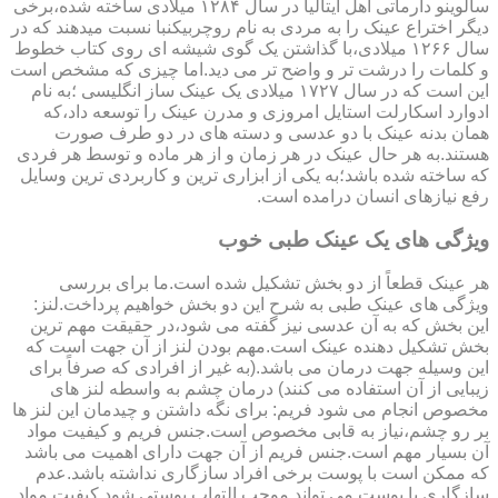
سالوینو دارماتی اهل ایتالیا در سال ۱۲۸۴ میلادی ساخته شده،برخی
دیگر اختراع عینک را به مردی به نام روچربیکنبا نسبت میدهند که در
سال ۱۲۶۶ میلادی،با گذاشتن یک گوی شیشه ای روی کتاب خطوط
و کلمات را درشت تر و واضح تر می دید.اما چیزی که مشخص است
این است که در سال ۱۷۲۷ میلادی یک عینک ساز انگلیسی ؛به نام
ادوارد اسکارلت استایل امروزی و مدرن عینک را توسعه داد،که
همان بدنه عینک با دو عدسی و دسته های در دو طرف صورت
هستند.به هر حال عینک در هر زمان و از هر ماده و توسط هر فردی
که ساخته شده باشد؛به یکی از ابزاری ترین و کاربردی ترین وسایل
رفع نیازهای انسان درامده است.
ویژگی های یک عینک طبی خوب
هر عینک قطعاً از دو بخش تشکیل شده است.ما برای بررسی
ویژگی های عینک طبی به شرح این دو بخش خواهیم پرداخت.لنز:
این بخش که به آن عدسی نیز گفته می شود،در حقیقت مهم ترین
بخش تشکیل دهنده عینک است.مهم بودن لنز از آن جهت است که
این وسیله جهت درمان می باشد.(به غیر از افرادی که صرفاً برای
زیبایی از آن استفاده می کنند) درمان چشم به واسطه لنز های
مخصوص انجام می شود فریم: برای نگه داشتن و چیدمان این لنز ها
بر رو چشم،نیاز به قابی مخصوص است.جنس فریم و کیفیت مواد
آن بسیار مهم است.جنس فریم از آن جهت دارای اهمیت می باشد
که ممکن است با پوست برخی افراد سازگاری نداشته باشد.عدم
سازگاری با پوست می تواند موجب التهاب پوستی شود.کیفیت مواد