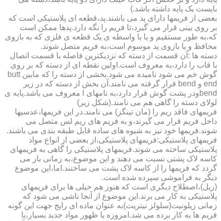
بایست یک پایه داشته باشد.)
بعضی از فریمها دارای پد می باشند.پد،قطعه ای پلاستیکی است که
بر روی بینی قرار می گیرد،تا فریم را نگه دارد.پدها ممکن است
که،به طور مستقیم و یا با واسطه ی یک قطعه ی فلزی که به بازوی
محافظ و یا بازوی پد موسوم است،به فریم متصل شوند.
دسته ها :آن قسمت از دسته که نزدیکترین فاصله با قسمت اتصال
با قاب را دارد،به معروف است.اولین نقطه ای از دسته که بر روی
گوش خم می شود نامیده می شود.بخشی از دسته را که مابین butt
end و bend قرار گرفته می نامند.آن بخش از دسته که در زیر
bendودر پشت گوش قرار دارد،به نامهای l معروف می باشد.پایه ی
لولای دسته را گاهی هم می نامند.(شکل زیر)
فریمهای فاقد ریم را (مان تینگز) می نامند.در این فریمها،عدسیها
داخل فریم قرار می گیرند،و به فریم های ریم لس متصل می
شوند.فریمها خود نیز به شیوه های ساده قابل طبقه بندی می باشند.
فریمهای پلاستیکی:فریمهای پلاستیکی،از بعضی از انواع مواد
پلاستیکی ساخته می شوند.فریمهای پلاستیکی را گاهی به فریمهای
کاسه لاک پشتی نسبت می دهند و این موضوع،به زمانی باز می
گردد که فریمها را از کاسه لاک پشت می ساختند.اما،این موضوع
دیگر به فراموشی سپرده شده است.
(زیل)،اصطلاح دیگری است که هنوز هم خیلی ها برای فریمهای
پلاستیکی به کار می برند.این موضوع از آنجا ناشی می شود که
زمانی زیلونیت(سلولز نیتریت)به عنوان ماده ای رایج جهت این گونه
فریم ها به کار برده می شد.امروزه با ظهور مواد جدید بسیار،یا