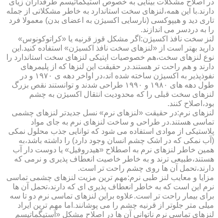
در اصلاح مشکلات بینایی به خصوص آستیگماتیسم طرفداران زیای
دارند.با این همه،لنزهای سخت استاندارد به خاطر مشکلاتی از جمله
تاری دید و هیپوکسی (نارسایی اکسیژن به اعضای بدن) معمولا فرد
را به دردسر می اندازند.
لنز سخت نافذ اکسیژن:اگر مشکل قوز قرنیه یا «کراتوکونوس»
دارید بهتر است از «لنزهای سخت نافذ اکسیژن» استفاده کنید.این
نوع لنزهای سخت،هم خصوصیات اپتیکی لنزهای سخت استاندارد را
دارند و هم راحت تر هستند.در حقیقت این لنزها که از پلیمرهای
نفوذپذیر به اکسیژن ساخته شده اند،در اواخر دهه ی ۱۹۷۰ و در
طول دهه های ۱۹۸۰ و ۱۹۹۰ طراحی شدند و توانستند نقص بزرگ
لنزهای سخت قبلی را که محدودیت انتقال اکسیژن به چشم
بود،اصلاح کنند.
لنزهای نرم:در حقیقت «لنزهای نرم» نسل جدیدتر لنزهای چشمی
تماسی هستند.در طراحی و ساخت لنزهای نرم به جای مواد
پلاستیکی از موادی استفاده می شود که توانایی جذب محلول نمکی
(آب نمکی که در اشک چشم انسان وجود دارد) را داشته باشد،به
همین خاطر لنزهای نرم به اصطلاح «هیدروفیل» یا دوست دار آب
هستند،طبیعی ترند و به خاطر خاصیت انعطاف پذیری و نرمی که
دارند،تحمل آن ها روی چشم راحت تر است.
مزایا و معایب لنز طبی نرم:مهم ترین مزیت لنزهای چشمی تماسی
نرم این است که به خاطر انعطاف پذیری ای که دارند،تحمل آن ها
برای بیمار راحت تر است.علاوه براین لنزهای تماسی نرم دو تا سه
میلی متر جلوتر از قرنیه چشم را می پوشانند.اما مهم ترین ایراد
لنزهای تماسی نرم ناتوانی آن ها در اصلاح مشکل «آستیگماتیسم