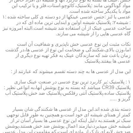
مواد گوناگونی مانند :پلاستیک،کائوچو،استات،فلز و یا ترکیب این
مواد با یکدیگر ساخته شده است.
عدسی یا لنز :جنس عدسی عینکها از دو دسته ی کلی ساخته شده :۱
: شیشه۲: پلاستیک شیشه اولین و ابندایی ترین ماده ای که در
ساخت عدسی عینک از آن استفاده شد شیشه است.البته امروزه نیز
گاه عدسی هایی را از شیشه می سازند.
نکات مثبت این نوع عدسی خش ناپذیری و شفافیت آن است
اما،وزن بالای،شکنندگی و ضخامت این نوع از عدسی ها،در گذشت
زمان باعث شد که سازندگان عینک به فکر تهیه نوع دیگری از
عدسی ها بیفتند.پلاستیک
این مدل از عدسی ها به چند دسته تقسم میشوند که عبارتند از :
۱ : پلاستیک :پر کاربرد ترین نوع عدسی در صنعت عینک سازی
پلاستیک CR39 میباشد که بسته به نوع پوشش آنها،به انواعی نظیر :
پلاستیک ساده،پلاستیک آنتی رفلکس،پلاستیک ضد خش،پلاستیک آب
گریز و …..
دسته بندی شده اند.این مدل از عدسی ها شکنندگی شان بسیار
کمتر از همتای شیشه ای خود است،و همچنین به طور قابل توجهی
سبک تر هستند.به دلیل اینکه این نوع عدسی ها بسیار آسان تر از
شیشه خش میپذیرد،نیازمند اعمال پوشش ضد خش هستند،پوشش
ضد خش لایه ای نازک از ماده ای است،که مقاومت این مدل عدسی