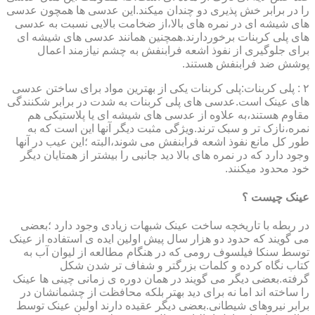
را در برابر خش پذیری دو چندان میکند.این عدسی ها همچون عدسی
های شیشه ای در نمره های بالا،از ضخامت بالایی نسبت به عدسی
های پلی کربنات برخوردارند.همچنین همانند عدسی های شیشه ای
برای جلوگیری از نفوذ اشعه فرابنفش به چشم نیازمند اعمال
پوشش ضد فرابنفش هستند.
۲ : پلی کربنات:پلی کربنات یکی از بهترین مواد برای ساختن عدسی
های عینک است.عدسی های پلی کربنات به شدت در برابر شکنندگی
مقاوم هستند،به علاوه از عدسی های شیشه ای یا پلاستیکی هم
نمره،نازک تر و سبک ترند.ویژگی مثبت دیگر آنها این است که به
طور کل مانع نفوذ اشعه فرابنفش می شوند،البته ؛این عیب در آنها
وجود دارد که در نمره های بالا دید جانبی را بیشتر از همتایان دیگر
خود محدود میکنند.
عینک چیست ؟
در ربطه با تاریخچه ساخت عینک شبهات زیادی وجود دارد ؛بعضی
می گویند که حدود دو هزار سال پیش اولین ایده ی استفاده از عینک
توسط سنکا فیلسوف رومی که در هنگام مطالعه از لیوان آب به
کتاب نگاه کرده و کلمات بزرگتر و شفاف تر شدن شکل
گرفته.بعضی دیگر می گویند در همان دوره ی زمانی چینی ها عینک
را ساخته اند اما نه برای دید بهتر بلکه محافظت از چشمانشان در
برابر نیروهای شیطانی.بعضی دیگر عقیده دارند اولین عینک توسط