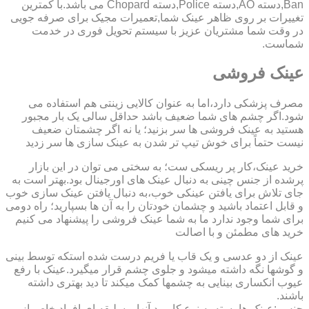
Ban,دسته AO,دسته Police,دسته Chopard می باشد.با کمترین
تغییرات بر روی ظاهر عینک شما,تعمیرات مجیک برای صرفه جویی
در وقت شما مشتریان عزیز با سیستم تحویل فوری در خدمت
شماست.
عینک فروشی
مصرف پزشکی دارد،اما به عنوان کالایی زینتی هم استفاده می
شود.اگر چشم های شما ضعیف باشد حداقل سالی یک بار مجبور
هستید به عینک فروشی ها سر بزنید؛ یا نه اگر چشمتان ضعیف
نیست حتماً برای خوش تیپ تر شدن به عینک سازی ها سر زدید
خرید عینک،کار پر ریسکی ست؛ به سختی می توان در این بازار
پرشده از جنس چینی به دنبال عینک های اورجینال بود.بهتر است به
جای تلاش برای یافتن عینکی خوب،به دنبال یافتن عینک سازی خوب
و قابل اعتماد باشید و چشمان خودتان را به آن ها بسپارید؛ راه دومی
برای شما وجود ندارد ما به شما عینک فروشی را پیشنهاد می کنیم
خرید های مطمئن و با اصالت
عینک از دو عدسی و یک قاب یا فریم درست شده استکه توسط بینی
و گوشها نگه داشته میشود و جلوی چشم قرار میگیرد.عینک با رفع
عیوب انکساری بینایی به چشمها کمک میکند تا دید بهتری داشته
باشند.
جنس :عینک ها بسته به نوع کاربرد آنها و سلیقه ای افراد خاص از