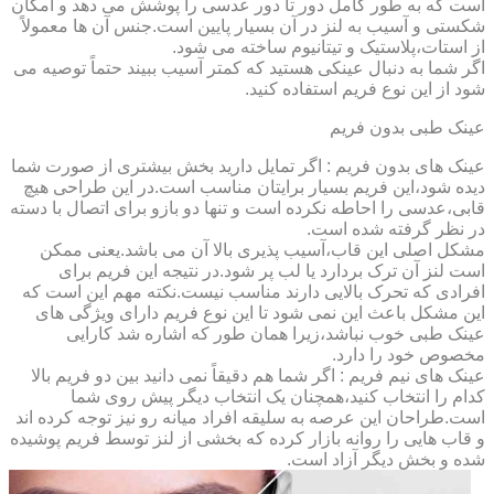
است که به طور کامل دور تا دور عدسی را پوشش می دهد و امکان
شکستی و آسیب به لنز در آن بسیار پایین است.جنس آن ها معمولاً
از استات،پلاستیک و تیتانیوم ساخته می شود.
اگر شما به دنبال عینکی هستید که کمتر آسیب ببیند حتماً توصیه می
شود از این نوع فریم استفاده کنید.
عینک طبی بدون فریم
عینک های بدون فریم : اگر تمایل دارید بخش بیشتری از صورت شما
دیده شود،این فریم بسیار برایتان مناسب است.در این طراحی هیچ
قابی،عدسی را احاطه نکرده است و تنها دو بازو برای اتصال با دسته
در نظر گرفته شده است.
مشکل اصلی این قاب،آسیب پذیری بالا آن می باشد.یعنی ممکن
است لنز آن ترک بردارد یا لب پر شود.در نتیجه این فریم برای
افرادی که تحرک بالایی دارند مناسب نیست.نکته مهم این است که
این مشکل باعث این نمی شود تا این نوع فریم دارای ویژگی های
عینک طبی خوب نباشد،زیرا همان طور که اشاره شد کارایی
مخصوص خود را دارد.
عینک های نیم فریم : اگر شما هم دقیقاً نمی دانید بین دو فریم بالا
کدام را انتخاب کنید،همچنان یک انتخاب دیگر پیش روی شما
است.طراحان این عرصه به سلیقه افراد میانه رو نیز توجه کرده اند
و قاب هایی را روانه بازار کرده که بخشی از لنز توسط فریم پوشیده
شده و بخش دیگر آزاد است.