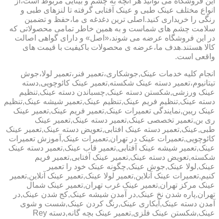
این فروشگاه می توانید هر آنچه به چشم و بینایی مربوط است،از
انواع مختلف عینک طبی و عینک آفتابی گرفته تا لنزهای طبی و
رنگی را خریداری کنید.اصلی ترین دغدغه ی ما،حفظ و تضمین
سلامت چشم های شماست و به همین خاطر تمامی محصولاتی که
در این فروشگاه عرضه می شوند،«اصل» و دارای گواهی اصالت
کالا هستند.هدف ما،عرضه ی محصولات باکیفیت با قیمت های
واقعی است.
انجام کلیه خدمات عینک,جوشکاری،تعمیر فنر،تعمیر لولا،جوش
تیتانیوم،تعمیر دسته عینک شکسته,تعمیر عینک کائوچویی,دسته
عینک ورزشی,شکستن دسته عینک,چسباندن دسته عینک,تنظیم
دسته عینک,تنظیم فریم عینک,تنظیم عینک,تعمیر شیشه عینک,تنظیم
عینک ریبن,نمایندگی تعمیرات عینک,تعمیر فریم عینک,تعمیر عینک
ری بن,تعمیر تخصصی عینک,تعمیر دسته عینک,تعمیر عینک
طبی,عینک,تعمیر دسته عینک افتابی,تعویض دسته عینک,تعمیر عینک
کائوچویی,تعمیرات عینک در تهران,تعمیرات عینک,آموزش تعمیرات
عینک,تعمیر شیشه عینک آفتابی,تعمیر قاب عینک,تعمیر دسته عینک
شکسته,تعویض دسته عینک,تعمیر عینک آفتابی,تعمیر فریم
عینک,لولا عینک,جوش عینک,چگونه عینک خود را تعمیر
کنیم,تعمیرات عینک آنلاین,تعمیر لولا عینک,تعمیر عینک آنلاین,تعمیر
عینک مرکز تهران,تعمیر عینک غرب تهران,تعمیر عینک شمال
تهران,پاره شدن نخ عینک,در آمدن شیشه عینک,کج شدن عینک,در
آمدن دسته عینک,آبکاری عینک,رنگ کردن عینک,شست و شوی
عینک,شکستن عینک فلزی,تعمیر عینک بچه گانه,دسته Rey