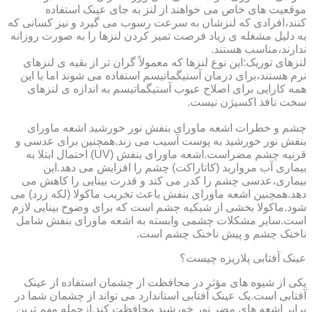
موقعیت های خاص می خواهند از لنز به جای عینک استفاده
کنند،افرادی که لنزشان به سرعت رسوب می گیرد و نیز کسانی که
به دلیل مشغله ی زیاد فرصت تمیز کردن لنزها را به صورت روزانه
ندارند،مناسب هستند.
لنزهای توریک:این نوع لنزها که معمولاً گران تر از بقیه ی لنزهای
نرم هستند،برای درمان آستیگماتیسم استفاده می شوند اما با این
همه کارایی برای اصلاح عیوب آستیگماتیسم به اندازه ی لنزهای
سخت نافذ اکسیژن نیست.
چشم و خطرات اشعه ماورای بنفش نور خورشید اشعه ماورای
بنفش نور خورشید به پوست آسیب می زند.همچنین برای عدسی و
قرنیه چشم مضراست.اشعه ماورای بنفش (UV) احتمال ابتلا به
بیماری آب مروارید (کاتاراکت) چشم را افزایش می دهد.این
بیماری،عدسی چشم را کدر می کند و قدرت بینایی را کاهش می
دهد.همچنین اشعه ماورای بنفش باعث تخریب ماکولا (لکه زرد) می
شود.ماکولا بخشی از شبکیه چشم است که برای وضوح بینایی لازم
است.سایر مشکلات چشمی وابسته به اشعه ماورای بنفش شامل
ناخنک چشم و پیش ناخنک چشم است.
عینک آفتابی پلاریزه چیست؟
یکی از شیوه های مؤثر در محافظت از چشمان استفاده از عینک
آفتابی است.یک عینک آفتابی استاندارد می تواند از چشمان شما در
برابر اشعه های مضر نور خورشید محافظت کند.ازجمله مهم ترین