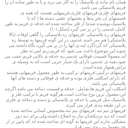
همان نام ماده ی پلاستیک را به کار می برند و یا به طور ساده آن را
فریم پلاستیکی می نامند.
فریمهای فلزی:فریمهای فلزی،فریمهایی هستند که همه ی
قسمتهای آن بجز پدها و بخشهای عقبی دسته ها ( که با
پلاستیک،پوشیده شده) از فلز ساخته شده اند.حدقه ی فریم به طور
کامل،عدسی را در بر می گیرد.(شکل۱-۱)
فریمهای زه پلاستیکی :فریمهای زه پلاستیکی را گاهی اوقات (بالا
پلاستیکی) هم می نامند.عدسی در این گونه فریمها به توسط زه
پلاستیکی که گرداگرد لبه ی آنها را در بر می گیرد،نگاه داشته می
شوند.این موضوع باعث می شود که فریم،ریم لس به نظر
آید.معمولاً قسمت فوقانی عدسی،به حدقه ی بالایی فریم جفت می
شود.بقیه ی عدسی دارای یک شیار جزیی است،که به وسیله ی
تراش هموار شده است.
فریمهای ترکیبی:فریمهای ترکیبی،به طور معمول فریمهایی هستند
که دارای اسکلتی فلزی بوده و حدقه ی فوقانی و دسته های آنها
پلاستیکی می باشد.
اسکلت این فریم ها،شامل : حدقه و قسمت دماغه می باشد.اگرچه
این،معمول ترین نوع ساخت است،هرگونه فریم با ترکیب فلز و
پلاستیک مثل فریمی با حدقه ی پلاستیکی و دسته و دماغه ی فلزی
در این طبقه بندی قرار می گیرند.
فریمهای نیم تنه :فریمهای نیم تنه،مخصوص کسانی ساخته شده
است که دید نزدیکشان نیاز به اصلاح داشته،ولی برای دید دور
مشکلی ندارند.این فریمها به گونه ای ساخته شده اند که پایین تر از
حد معمول،بر روی بینی قرار