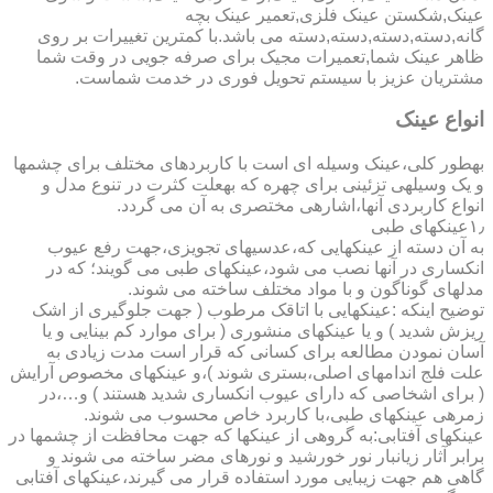
عینک,شکستن عینک فلزی,تعمیر عینک بچه
گانه,دسته,دسته,دسته,دسته می باشد.با کمترین تغییرات بر روی
ظاهر عینک شما,تعمیرات مجیک برای صرفه جویی در وقت شما
مشتریان عزیز با سیستم تحویل فوری در خدمت شماست.
انواع عینک
به­طور کلی،عینک وسیله ای است با کاربردهای مختلف برای چشمها
و یک وسیله­ی تزئینی برای چهره که به­علت کثرت در تنوع مدل و
انواع کاربردی آنها،اشاره­ی مختصری به آن می گردد.
۱٫عینکهای طبی
به آن دسته از عینکهایی که،عدسیهای تجویزی،جهت رفع عیوب
انکساری در آنها نصب می شود،عینکهای طبی می گویند؛ که در
مدلهای گوناگون و با مواد مختلف ساخته می شوند.
توضیح اینکه :عینکهایی با اتاقک مرطوب ( جهت جلوگیری از اشک
ریزش شدید ) و یا عینکهای منشوری ( برای موارد کم بینایی و یا
آسان نمودن مطالعه برای کسانی که قرار است مدت زیادی به
علت فلج اندامهای اصلی،بستری شوند )،و عینکهای مخصوص آرایش
( برای اشخاصی که دارای عیوب انکساری شدید هستند ) و…،در
زمره­ی عینکهای طبی،با کاربرد خاص محسوب می شوند.
عینکهای آفتابی:به گروهی از عینکها که جهت محافظت از چشمها در
برابر آثار زیانبار نور خورشید و نورهای مضر ساخته می شوند و
گاهی هم جهت زیبایی مورد استفاده قرار می گیرند،عینکهای آفتابی