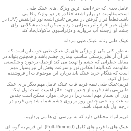
عامل بعدی که جزء اصلی ترین ویژگی های عینک طبی
است،مقاومت در برابر اشعه UV در هر دو نوع A و B می
باشد.قطعاً قرار گرفتن در معرض تابش اشعه نور فرابنفش (UV) در
طول عمر افراد تأثیر بسزایی دارد و ممکن است مشکلاتی برای
چشم او ازجمله آب مروارید و دژنراسیون ماکولا،ایجاد کند.
عینک طبی زنانه-عینک طبی مردانه
به طور کلی یکی از ویژگی های یک عینک طبی خوب این است که
لنز آن از نظر پزشکی مناسب بیماری چشم باشد و همچنین بتواند در
مقابل خطراتی که چشم را تهدید می کند ازجمله برخورد و شکستی
مقاومت کند.البته انعکاس نور و سرعت پخش آن نیز بسیار مهم
است که هنگام خرید عینک باید درباره این موضوعات از فروشنده
سؤال کنید.
فریم:عینک طبی نیمه فریم قاب عینک عامل مهم دیگر برای عینک
طبی می باشد.فریم از چندین جهت حائز اهمیت است.اول اینکه
وزن آن بسیار مهم است زیرا در برخی موارد ممکن است چندین
ساعت و یا حتی چندین روز بر روی چشم شما باشد.پس فریم در
درجه اول باید سبک باشد.
فریم انواع مختلفی دارد که به بررسی آن ها می پردازیم.
عینک های با فریم های کامل (Full-Rimmed): این فریم به گونه ای