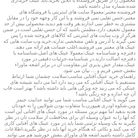
محصول را از طریق فروشگاه یا آنلاین بخرید.باید عینک خریداری
شده،شماره مدل داشته باشد.
فروشنده معتبر:معمولا سایت های اینترنتی یا فروشگاه های
معتبر،جنس تقلبی نمی فروشند و با این کار وجهه خود را در مقابل
مشتری به خطر نمی اندازند.هر وقت هم دیدید،محصولی بیش از حد
معمول تخفیف دارد،مطمئن باشید که آن جنس،تقلبی است.در ضمن
هرگز از وب سایت های اینترنتی که کالاهای فروخته شده را پس
نمی گیرند یا آدرس و تلفن مشخصی ندارند،خرید.وب سایت هایی که
عینک های معتبر می فروشند،اغلب ضمانت هم ارائه می دهند.
دفترچه و شناسنامه عینک:معمولا عینک های اصل،شناسنامه یا
دفترچه اصالت دارند.در شناسنامه،جزئیات دقیقی در مورد
عینک،مقدار خش پذیری لنز،مقاومت آن در برابر اشعه ماوراء
بنفش،جنس فریم و … بیان می شود.
راهنمای خرید عینک آفتابی مناسب:سلامت چشمان شما ارتباط
مستقیم با عینک آفتابی که می زنید دارد اما می دانید شیشه های
عینکی که می زنید چه ویژگی هایی باید داشته باشد؟ بهتر است قاب
آن چه اندازه و چه رنگی باشد؟
می گویند با عینک آفتابی مناسب شما می توانید جذابیت جیمز
وین،شکوه اودری هیپورن،یا متفاوت بودن شولاپین را به خودتان
هدیه بدهید اما مهم ترین مسئله در مورد عینک های آفتابی این است
که آنها را به عنوان وسیله ای برای محافظت از سلامت تان در نظر
بگیرید نه یک وسیله تزئینی.شما باید در مورد عینک های آفتابی کاری
که می کنند و نکاتی که هنگام خرید آنها باید در نظر بگیرید،اطلاعات
کامل داشته باشید.اشعه های ماورای بنفش خورشید هم می توانند