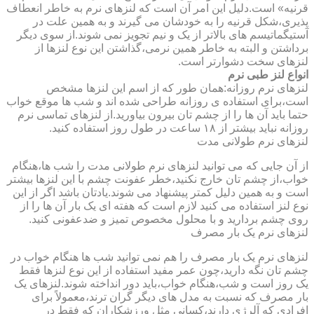
قرنیه» است.دلیل این امر آن است که لنزهای نرم به خاطر انعطاف
پذیری،شکل قرنیه را به خودشان می گیرند و به همین علت در
آستیگماتیسم های بالاتر از یک و نیم تجویز نمی شوند.از سوی دیگر
برداشتن و البته به خاطر همین نرمی،گذاشتن این نوع لنزها از
لنزهای سخت دشوارتر است.
انواع لنز طبی نرم
لنزهای نرم روزانه:همان طور که از اسم این لنزها مشخص
است،برای استفاده ی روزانه طراحی شده اند و شب ها موقع خواب
حتما باید آن ها را از چشم تان بیرون بیاورید.از لنزهای تماسی نرم
روزانه نباید بیشتر از ۱۸ ساعت در طول روز استفاده کنید.
لنزهای نرم طولانی مدت
از آن جایی که می توانید لنزهای نرم طولانی مدت را شب ها،هنگام
خواب،از چشم تان خارج نکنید،خطر عفونت چشم با این لنزها بیشتر
است و به همین دلیل کمتر پیشنهاد می شوند.یادتان باشد اگر از این
نوع لنز استفاده می کنید لازم است که هفته ای یک بار آن ها را از
روی چشم بردارید و با محلول مخصوص تمیز و ضدعفونی کنید.
لنزهای نرم یک بار مصرف
لنزهای نرم یک بار مصرف را هم نمی توانید شب ها هنگام خواب در
چشم تان نگه دارید،چون عمر مفید استفاده از این نوع لنزها فقط
یک روز است و شب،هنگام خواب،باید دور انداخته شوند.لنزهای یک
بار مصرف که نسبت به مدل های دیگر گران ترند،معمولاً برای
افرادی که آلرژی دارند،کسانی مثل ورزشکاران که فقط در