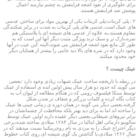
برای جلوگیری از نفوذ اشعه فرابنفش به چشم نیازمند اعمال
پوشش ضد فرابنفش هستند.
۲ : پلی کربنات:پلی کربنات یکی از بهترین مواد برای ساختن عدسی
های عینک است.عدسی های پلی کربنات به شدت در برابر شکنندگی
مقاوم هستند،به علاوه از عدسی های شیشه ای یا پلاستیکی هم
نمره،نازک تر و سبک ترند.ویژگی مثبت دیگر آنها این است که به
طور کل مانع نفوذ اشعه فرابنفش می شوند،البته ؛این عیب در آنها
وجود دارد که در نمره های بالا دید جانبی را بیشتر از همتایان دیگر
خود محدود میکنند.
عینک چیست ؟
در ربطه با تاریخچه ساخت عینک شبهات زیادی وجود دارد ؛بعضی
می گویند که حدود دو هزار سال پیش اولین ایده ی استفاده از عینک
توسط سنکا فیلسوف رومی که در هنگام مطالعه از لیوان آب به
کتاب نگاه کرده و کلمات بزرگتر و شفاف تر شدن شکل
گرفته.بعضی دیگر می گویند در همان دوره ی زمانی چینی ها عینک
را ساخته اند اما نه برای دید بهتر بلکه محافظت از چشمانشان در
برابر نیروهای شیطانی.بعضی دیگر عقیده دارند اولین عینک توسط
سالوینو دارماتی اهل ایتالیا در سال ۱۲۸۴ میلادی ساخته شده،برخی
دیگر اختراع عینک را به مردی به نام روچربیکنبا نسبت میدهند که در
سال ۱۲۶۶ میلادی،با گذاشتن یک گوی شیشه ای روی کتاب خطوط