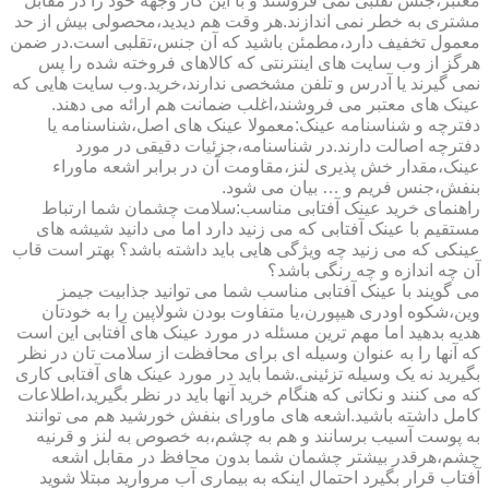
معتبر،جنس تقلبی نمی فروشند و با این کار وجهه خود را در مقابل
مشتری به خطر نمی اندازند.هر وقت هم دیدید،محصولی بیش از حد
معمول تخفیف دارد،مطمئن باشید که آن جنس،تقلبی است.در ضمن
هرگز از وب سایت های اینترنتی که کالاهای فروخته شده را پس
نمی گیرند یا آدرس و تلفن مشخصی ندارند،خرید.وب سایت هایی که
عینک های معتبر می فروشند،اغلب ضمانت هم ارائه می دهند.
دفترچه و شناسنامه عینک:معمولا عینک های اصل،شناسنامه یا
دفترچه اصالت دارند.در شناسنامه،جزئیات دقیقی در مورد
عینک،مقدار خش پذیری لنز،مقاومت آن در برابر اشعه ماوراء
بنفش،جنس فریم و … بیان می شود.
راهنمای خرید عینک آفتابی مناسب:سلامت چشمان شما ارتباط
مستقیم با عینک آفتابی که می زنید دارد اما می دانید شیشه های
عینکی که می زنید چه ویژگی هایی باید داشته باشد؟ بهتر است قاب
آن چه اندازه و چه رنگی باشد؟
می گویند با عینک آفتابی مناسب شما می توانید جذابیت جیمز
وین،شکوه اودری هیپورن،یا متفاوت بودن شولاپین را به خودتان
هدیه بدهید اما مهم ترین مسئله در مورد عینک های آفتابی این است
که آنها را به عنوان وسیله ای برای محافظت از سلامت تان در نظر
بگیرید نه یک وسیله تزئینی.شما باید در مورد عینک های آفتابی کاری
که می کنند و نکاتی که هنگام خرید آنها باید در نظر بگیرید،اطلاعات
کامل داشته باشید.اشعه های ماورای بنفش خورشید هم می توانند
به پوست آسیب برسانند و هم به چشم،به خصوص به لنز و قرنیه
چشم،هرقدر بیشتر چشمان شما بدون محافظ در مقابل اشعه
آفتاب قرار بگیرد احتمال اینکه به بیماری آب مروارید مبتلا شوید