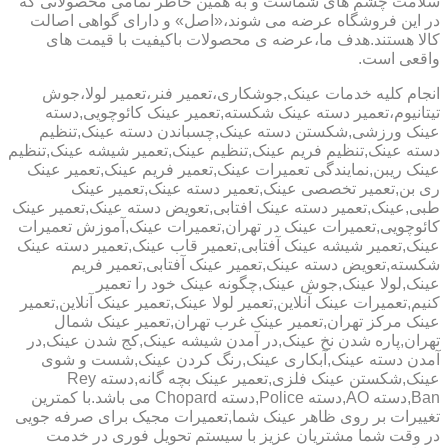
سلامت چشم های شماست و به همین خاطر تمامی محصولاتی که
در این فروشگاه عرضه می شوند،«اصل» و دارای گواهی اصالت
کالا هستند.هدف ما،عرضه ی محصولات باکیفیت با قیمت های
واقعی است.
انجام کلیه خدمات عینک,جوشکاری،تعمیر فنر،تعمیر لولا،جوش
تیتانیوم،تعمیر دسته عینک شکسته,تعمیر عینک کائوچویی,دسته
عینک ورزشی,شکستن دسته عینک,چسباندن دسته عینک,تنظیم
دسته عینک,تنظیم فریم عینک,تنظیم عینک,تعمیر شیشه عینک,تنظیم
عینک ریبن,نمایندگی تعمیرات عینک,تعمیر فریم عینک,تعمیر عینک
ری بن,تعمیر تخصصی عینک,تعمیر دسته عینک,تعمیر عینک
طبی,عینک,تعمیر دسته عینک افتابی,تعویض دسته عینک,تعمیر عینک
کائوچویی,تعمیرات عینک در تهران,تعمیرات عینک,آموزش تعمیرات
عینک,تعمیر شیشه عینک آفتابی,تعمیر قاب عینک,تعمیر دسته عینک
شکسته,تعویض دسته عینک,تعمیر عینک آفتابی,تعمیر فریم
عینک,لولا عینک,جوش عینک,چگونه عینک خود را تعمیر
کنیم,تعمیرات عینک آنلاین,تعمیر لولا عینک,تعمیر عینک آنلاین,تعمیر
عینک مرکز تهران,تعمیر عینک غرب تهران,تعمیر عینک شمال
تهران,پاره شدن نخ عینک,در آمدن شیشه عینک,کج شدن عینک,در
آمدن دسته عینک,آبکاری عینک,رنگ کردن عینک,شست و شوی
عینک,شکستن عینک فلزی,تعمیر عینک بچه گانه,دسته Rey
Ban,دسته AO,دسته Police,دسته Chopard می باشد.با کمترین
تغییرات بر روی ظاهر عینک شما,تعمیرات مجیک برای صرفه جویی
در وقت شما مشتریان عزیز با سیستم تحویل فوری در خدمت