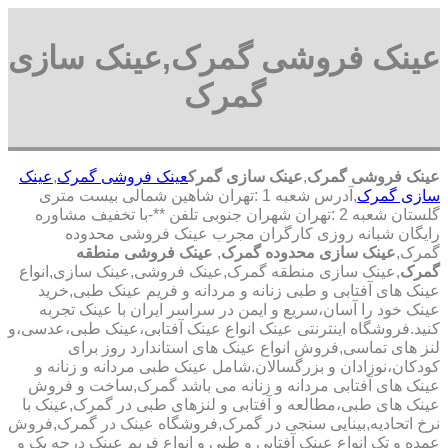
عینک فروشی گمرک,عینک سازی
گمرک
عینک فروشی گمرک
,
عینک سازی گمرک
عینک فروشی گمرک
,
عینک
سازی گمرک
,آدرس شعبه 1 :تهران شاهین شمالی بیست متری
گلستان شعبه 2 :تهران شهران جنوبی تلفن **-با تخفیف مشاوره
رایگان شبانه روزی کارگران مجرب عینک فروشی محدوده
گمرک,
عینک سازی محدوده گمرک
,
عینک فروشی منطقه
گمرک
,عینک سازی منطقه گمرک,عینک فروشی,عینک سازی,انواع
عینک های آفتابی و طبی زنانه و مردانه و فریم عینک طبی,خرید
عینک خود را آسان،سریع و ایمن در سراسر ایران با عینک تجربه
کنید.فروشگاه اینترنتی عینک انواع عینک آفتابی،عینک طبی،عدسی،و
لنز های تماسی,فروش انواع عینک های استاندارد روز برای
کودکان،نوزادان و بزرگسالان.شامل عینک طبی مردانه و زنانه و
عینک های آفتابی مردانه و زنانه می باشد گمرک,ساخت و فروش
عینک های طبی،مطالعه و آفتابی و لنزهای طبی در گمرک,عینک با
نرخ اتحادیه,بینایی سنجی در گمرک,فروشگاه عینک در گمرک,فروش
عمده و تک انواع عینک آفتابی و طبی و انواع فریم عینک درجه یک و