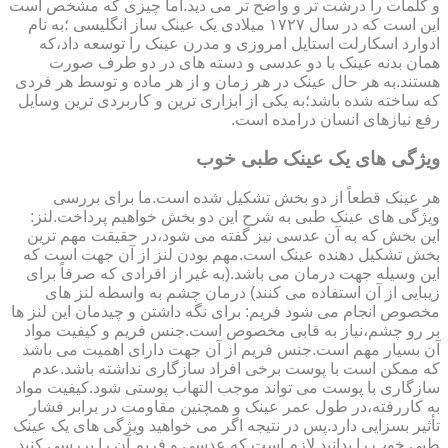
و کلمات را درشت تر و واضح تر می دید.اما چیزی که مشخص است
این است که در سال ۱۷۲۷ میلادی یک عینک ساز انگلیسی ؛به نام
ادوارد اسکارلت استایل امروزی و مدرن عینک را توسعه داد،که
همان بدنه عینک با دو عدسی و دسته های در دو طرف صورت
هستند.به هر حال عینک در هر زمان و از هر ماده و توسط هر فردی
که ساخته شده باشد؛به یکی از ابزاری ترین و کاربردی ترین وسایل
رفع نیازهای انسان درامده است.
ویژگی های یک عینک طبی خوب
هر عینک قطعاً از دو بخش تشکیل شده است.ما برای بررسی
ویژگی های عینک طبی به شرح این دو بخش خواهیم پرداخت.لنز:
این بخش که به آن عدسی نیز گفته می شود،در حقیقت مهم ترین
بخش تشکیل دهنده عینک است.مهم بودن لنز از آن جهت است که
این وسیله جهت درمان می باشد.(به غیر از افرادی که صرفاً برای
زیبایی از آن استفاده می کنند) درمان چشم به واسطه لنز های
مخصوص انجام می شود فریم: برای نگه داشتن و چیدمان این لنز ها
بر رو چشم،نیاز به قابی مخصوص است.جنس فریم و کیفیت مواد
آن بسیار مهم است.جنس فریم از آن جهت دارای اهمیت می باشد
که ممکن است با پوست برخی افراد سازگاری نداشته باشد.عدم
سازگاری با پوست می تواند موجب التهاب پوستی شود.کیفیت مواد
به کاررفته،در طول عمر عینک و همچنین مقاومت در برابر فشار
تأثیر بسزایی دارد.پس در نتیجه اگر می خواهید ویژگی های یک عینک
طبی خوب را بدانید لازم است که عدسی و فریم آن را بررسی کنید