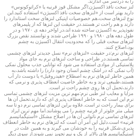
را به دردسر می اندازند.
لنز سخت نافذ اکسیژن:اگر مشکل قوز قرنیه یا «کراتوکونوس»
دارید بهتر است از «لنزهای سخت نافذ اکسیژن» استفاده کنید.این
نوع لنزهای سخت،هم خصوصیات اپتیکی لنزهای سخت استاندارد را
دارند و هم راحت تر هستند.در حقیقت این لنزها که از پلیمرهای
نفوذپذیر به اکسیژن ساخته شده اند،در اواخر دهه ی ۱۹۷۰ و در
طول دهه های ۱۹۸۰ و ۱۹۹۰ طراحی شدند و توانستند نقص بزرگ
لنزهای سخت قبلی را که محدودیت انتقال اکسیژن به چشم
بود،اصلاح کنند.
لنزهای نرم:در حقیقت «لنزهای نرم» نسل جدیدتر لنزهای چشمی
تماسی هستند.در طراحی و ساخت لنزهای نرم به جای مواد
پلاستیکی از موادی استفاده می شود که توانایی جذب محلول نمکی
(آب نمکی که در اشک چشم انسان وجود دارد) را داشته باشد،به
همین خاطر لنزهای نرم به اصطلاح «هیدروفیل» یا دوست دار آب
هستند،طبیعی ترند و به خاطر خاصیت انعطاف پذیری و نرمی که
دارند،تحمل آن ها روی چشم راحت تر است.
مزایا و معایب لنز طبی نرم:مهم ترین مزیت لنزهای چشمی تماسی
نرم این است که به خاطر انعطاف پذیری ای که دارند،تحمل آن ها
برای بیمار راحت تر است.علاوه براین لنزهای تماسی نرم دو تا سه
میلی متر جلوتر از قرنیه چشم را می پوشانند.اما مهم ترین ایراد
لنزهای تماسی نرم ناتوانی آن ها در اصلاح مشکل «آستیگماتیسم
قرنیه» است.دلیل این امر آن است که لنزهای نرم به خاطر انعطاف
پذیری،شکل قرنیه را به خودشان می گیرند و به همین علت در
آستیگماتیسم های بالاتر از یک و نیم تجویز نمی شوند.از سوی دیگر