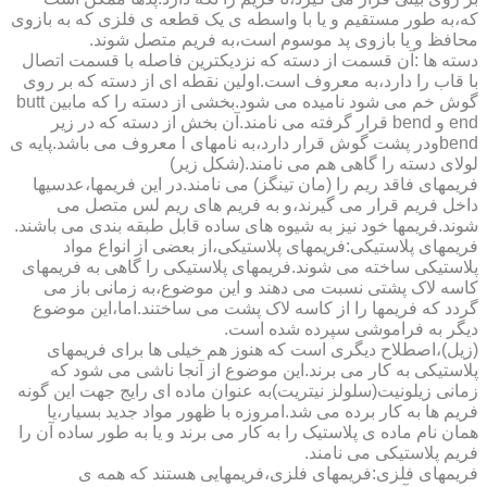
که،به طور مستقیم و یا با واسطه ی یک قطعه ی فلزی که به بازوی
محافظ و یا بازوی پد موسوم است،به فریم متصل شوند.
دسته ها :آن قسمت از دسته که نزدیکترین فاصله با قسمت اتصال
با قاب را دارد،به معروف است.اولین نقطه ای از دسته که بر روی
گوش خم می شود نامیده می شود.بخشی از دسته را که مابین butt
end و bend قرار گرفته می نامند.آن بخش از دسته که در زیر
bendودر پشت گوش قرار دارد،به نامهای l معروف می باشد.پایه ی
لولای دسته را گاهی هم می نامند.(شکل زیر)
فریمهای فاقد ریم را (مان تینگز) می نامند.در این فریمها،عدسیها
داخل فریم قرار می گیرند،و به فریم های ریم لس متصل می
شوند.فریمها خود نیز به شیوه های ساده قابل طبقه بندی می باشند.
فریمهای پلاستیکی:فریمهای پلاستیکی،از بعضی از انواع مواد
پلاستیکی ساخته می شوند.فریمهای پلاستیکی را گاهی به فریمهای
کاسه لاک پشتی نسبت می دهند و این موضوع،به زمانی باز می
گردد که فریمها را از کاسه لاک پشت می ساختند.اما،این موضوع
دیگر به فراموشی سپرده شده است.
(زیل)،اصطلاح دیگری است که هنوز هم خیلی ها برای فریمهای
پلاستیکی به کار می برند.این موضوع از آنجا ناشی می شود که
زمانی زیلونیت(سلولز نیتریت)به عنوان ماده ای رایج جهت این گونه
فریم ها به کار برده می شد.امروزه با ظهور مواد جدید بسیار،یا
همان نام ماده ی پلاستیک را به کار می برند و یا به طور ساده آن را
فریم پلاستیکی می نامند.
فریمهای فلزی:فریمهای فلزی،فریمهایی هستند که همه ی