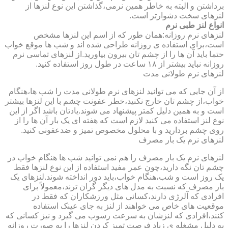
برداشتن و البته به خاطر همین نرمی،گذاشتن این نوع لنزها از
لنزهای سخت دشوارتر است.
انواع لنز طبی نرم
لنزهای نرم روزانه:همان طور که از اسم این لنزها مشخص
است،برای استفاده ی روزانه طراحی شده اند و شب ها موقع خواب
حتما باید آن ها را از چشم تان بیرون بیاورید.از لنزهای تماسی نرم
روزانه نباید بیشتر از ۱۸ ساعت در طول روز استفاده کنید.
لنزهای نرم طولانی مدت
از آن جایی که می توانید لنزهای نرم طولانی مدت را شب ها،هنگام
خواب،از چشم تان خارج نکنید،خطر عفونت چشم با این لنزها بیشتر
است و به همین دلیل کمتر پیشنهاد می شوند.یادتان باشد اگر از این
نوع لنز استفاده می کنید لازم است که هفته ای یک بار آن ها را از
روی چشم بردارید و با محلول مخصوص تمیز و ضدعفونی کنید.
لنزهای نرم یک بار مصرف
لنزهای نرم یک بار مصرف را هم نمی توانید شب ها هنگام خواب در
چشم تان نگه دارید،چون عمر مفید استفاده از این نوع لنزها فقط
یک روز است و شب،هنگام خواب،باید دور انداخته شوند.لنزهای یک
بار مصرف که نسبت به مدل های دیگر گران ترند،معمولاً برای
افرادی که آلرژی دارند،کسانی مثل ورزشکاران که فقط در
موقعیت های خاص می خواهند از لنز به جای عینک استفاده
کنند،افرادی که لنزشان به سرعت رسوب می گیرد و نیز کسانی که
به دلیل مشغله ی زیاد فرصت تمیز کردن لنزها را به صورت روزانه