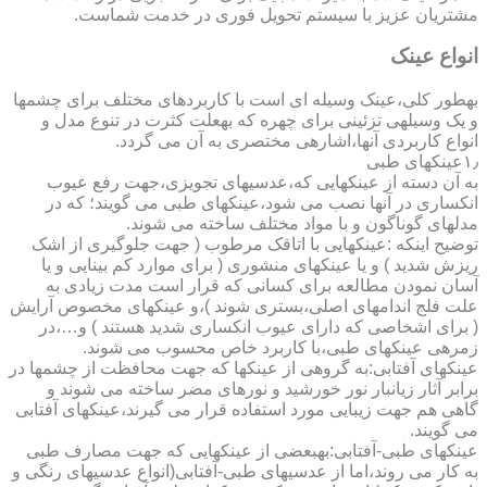
مشتریان عزیز با سیستم تحویل فوری در خدمت شماست.
انواع عینک
به­طور کلی،عینک وسیله ای است با کاربردهای مختلف برای چشمها
و یک وسیله­ی تزئینی برای چهره که به­علت کثرت در تنوع مدل و
انواع کاربردی آنها،اشاره­ی مختصری به آن می گردد.
۱٫عینکهای طبی
به آن دسته از عینکهایی که،عدسیهای تجویزی،جهت رفع عیوب
انکساری در آنها نصب می شود،عینکهای طبی می گویند؛ که در
مدلهای گوناگون و با مواد مختلف ساخته می شوند.
توضیح اینکه :عینکهایی با اتاقک مرطوب ( جهت جلوگیری از اشک
ریزش شدید ) و یا عینکهای منشوری ( برای موارد کم بینایی و یا
آسان نمودن مطالعه برای کسانی که قرار است مدت زیادی به
علت فلج اندامهای اصلی،بستری شوند )،و عینکهای مخصوص آرایش
( برای اشخاصی که دارای عیوب انکساری شدید هستند ) و…،در
زمره­ی عینکهای طبی،با کاربرد خاص محسوب می شوند.
عینکهای آفتابی:به گروهی از عینکها که جهت محافظت از چشمها در
برابر آثار زیانبار نور خورشید و نورهای مضر ساخته می شوند و
گاهی هم جهت زیبایی مورد استفاده قرار می گیرند،عینکهای آفتابی
می گویند.
عینکهای طبی-آفتابی:به­بعضی از عینکهایی که جهت مصارف طبی
به کار می روند،اما از عدسیهای طبی-آفتابی(انواع عدسیهای رنگی و