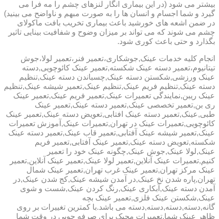
بیشتر می شود (در این بیماری انگار لنزهای چشم را مه فرا می
گیرد و شما اجسام و انسان ها را به صورت مبهم و ناواضح می بینید)
در ضمن اشعه های خورشید باعث بیماری تخریب بافت ماکولای
چشم می شوند که می تواند بر میزان وضوح و شفافیت بینایی تاثیر
بگذارد و حتی باعث کوری شود.
انجام کلیه خدمات عینک,جوشکاری،تعمیر فنر،تعمیر لولا،جوش
تیتانیوم،تعمیر دسته عینک شکسته,تعمیر عینک کائوچویی,دسته
عینک ورزشی,شکستن دسته عینک,چسباندن دسته عینک,تنظیم
دسته عینک,تنظیم فریم عینک,تنظیم عینک,تعمیر شیشه عینک,تنظیم
عینک ریبن,نمایندگی تعمیرات عینک,تعمیر فریم عینک,تعمیر عینک
ری بن,تعمیر تخصصی عینک,تعمیر دسته عینک,تعمیر عینک
طبی,عینک,تعمیر دسته عینک افتابی,تعویض دسته عینک,تعمیر عینک
کائوچویی,تعمیرات عینک در تهران,تعمیرات عینک,آموزش تعمیرات
عینک,تعمیر شیشه عینک آفتابی,تعمیر قاب عینک,تعمیر دسته عینک
شکسته,تعویض دسته عینک,تعمیر عینک آفتابی,تعمیر فریم
عینک,لولا عینک,جوش عینک,چگونه عینک خود را تعمیر
کنیم,تعمیرات عینک آنلاین,تعمیر لولا عینک,تعمیر عینک آنلاین,تعمیر
عینک مرکز تهران,تعمیر عینک غرب تهران,تعمیر عینک شمال
تهران,پاره شدن نخ عینک,در آمدن شیشه عینک,کج شدن عینک,در
آمدن دسته عینک,آبکاری عینک,رنگ کردن عینک,شست و شوی
عینک,شکستن عینک فلزی,تعمیر عینک بچه
گانه,دسته,دسته,دسته,دسته می باشد.با کمترین تغییرات بر روی
ظاهر عینک شما,تعمیرات مجیک برای صرفه جویی در وقت شما