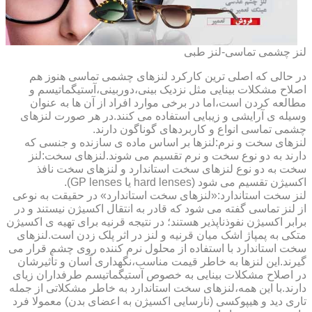
لنز چشمی تماسی-لنز طبی
در حالی که اصلی ترین کارکرد لنزهای چشمی تماسی هنوز هم
اصلاح مشکلات بینایی مثل نزدیک بینی،دوربینی،آستیگماتیسم و
مطالعه کردن است،اما در برخی موارد افراد از آن ها به عنوان
وسیله ی آرایشی و زیبایی استفاده می کنند.در هر صورت لنزهای
چشمی تماسی انواع و کاربردهای گوناگون دارند.
لنزهای سخت و نرم:لنزها بر اساس ماده ی سازنده و جنسی که
دارند به دو نوع سخت و نرم تقسیم می شوند.لنزهای سخت:لنز
سخت به دو نوع لنزهای سخت استاندارد و لنزهای سخت نافذ
اکسیژن تقسیم می شود (hard lenses یا GP lenses).
لنز سخت استاندارد:«لنزهای سخت استاندارد» در حقیقت به نوعی
از لنز تماسی گفته می شود که قادر به انتقال اکسیژن نیستند و در
برابر اکسیژن نفوذناپذیر هستند؛ در نتیجه قرنیه برای تهیه ی اکسیژن
متکی به پمپاژ اشک میان قرنیه و لنز در اثر پلک زدن است.لنزهای
سخت استاندارد با استفاده از محلول نرم کننده روی چشم قرار می
گیرند.این لنزها به خاطر قیمت مناسب،نگهداری آسان و تأثیرشان
در اصلاح مشکلات بینایی به خصوص آستیگماتیسم طرفداران زیای
دارند.با این همه،لنزهای سخت استاندارد به خاطر مشکلاتی از جمله
تاری دید و هیپوکسی (نارسایی اکسیژن به اعضای بدن) معمولا فرد