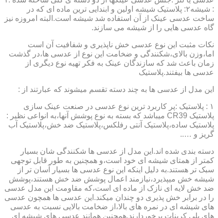
: شیشه۲: پلاستیک شیشه اولین و ابندایی ترین ماده ای که در
ساخت عدسی عینک از آن استفاده شد شیشه است.البته امروزه نیز
گاه عدسی هایی را از شیشه می سازند.
نکات مثبت این نوع عدسی خش ناپذیری و شفافیت آن است
اما،وزن بالای،شکنندگی و ضخامت این نوع از عدسی ها،در گذشت
زمان باعث شد که سازندگان عینک به فکر تهیه نوع دیگری از
عدسی ها بیفتند.پلاستیک
این مدل از عدسی ها به چند دسته تقسم میشوند که عبارتند از :
۱ : پلاستیک :پر کاربرد ترین نوع عدسی در صنعت عینک سازی
پلاستیک CR39 میباشد که بسته به نوع پوشش آنها،به انواعی نظیر :
پلاستیک ساده،پلاستیک آنتی رفلکس،پلاستیک ضد خش،پلاستیک آب
گریز و …..
دسته بندی شده اند.این مدل از عدسی ها شکنندگی شان بسیار
کمتر از همتای شیشه ای خود است،و همچنین به طور قابل توجهی
سبک تر هستند.به دلیل اینکه این نوع عدسی ها بسیار آسان تر از
شیشه خش میپذیرد،نیازمند اعمال پوشش ضد خش هستند،پوشش
ضد خش لایه ای نازک از ماده ای است،که مقاومت این مدل عدسی
را در برابر خش پذیری دو چندان میکند.این عدسی ها همچون عدسی
های شیشه ای در نمره های بالا،از ضخامت بالایی نسبت به عدسی
های پلی کربنات برخوردارند.همچنین همانند عدسی های شیشه ای