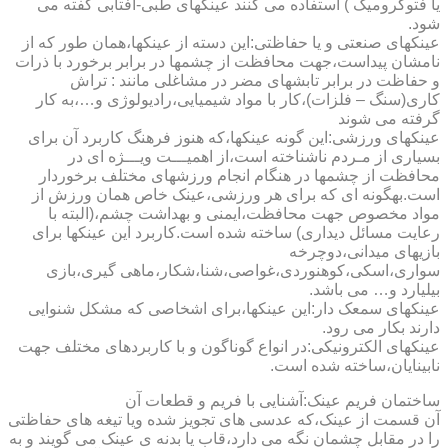
یا فتوکرومیک ) استفاده می کنند عینکهای طبی-آفتابی گفته می
شود.
عینکهای صنعتی و یا حفاظتی:این دسته از عینکها،همان طور که از
نامشان پیداست،جهت محافظت از چشمها در برابر برخورد با ذرات
و حفاظت در برابر تابشهای مضر در مشاغلی مانند : تراش
کاری(سنگ – فلزات)،کار با مواد شیمیایی،رادیولوژی و…،به کار
گرفته می شوند
عینکهای ورزشی:این گونه عینکها،که هنوز فرهنگ کاربرد آن برای
بسیاری از مـردم ناشناخته است،از اهمیـــت ویـــژه ای در
محافظت از چشمها در هنگام انجام ورزشهای مختلف برخوردار
است.به­گونه ای که برای هر ورزشی،عینک خاص همان ورزش از
مواد مخصوص جهت محافظت،ایمنی و بهداشت چشم،(البته با
رعایت مسائل دیداری) ساخته شده است.کاربرد این عینکها برای
بازیهای میدانی،دوچرخه
سواری،اسکی،کوهنوردی،غواصی،شنا،شکار،ماهی گیری،بازی
بیلیارد و… می باشد.
عینکهای سمعک دار:این عینکها،برای اشخاصی که مشکل شنوایی
دارند بکار می رود.
عینکهای الکترونیکی:در انواع گوناگون و با کاربردهای مختلف جهت
نابینایان،ساخته شده است.
ساختمان فریم عینک:آشنایی با فریم و قطعات آن
آن قسمت از عینک،که عدسی های تجویز شده ویا تیغه های حفاظتی
را در مقابل چشمان نگه می دارد،قاب یا بدنه ی عینک می گویند و به