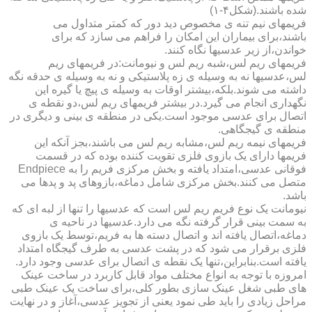
شده باشند.(شکل۴-۱)
فریمهای نیم تنه ی مخصوص دید دور که کمتر متداول می
باشند،برای بیماران این امکان را فراهم می سازد که برای
خواندن،از زیر عدسیها نگاه کنند.
فریمهای ریم لس،شبه ریم لس و نیومانت:در فریمهای ریم
لس،عدسیها نه به وسیله ی زه پلاستیکی و نه به وسیله ی حدقه نگه
داشته می شوند.بلکه،بیشتر اوقات به وسیله ی پیچ یا گیره این
نگهداری انجام می گیرد.در بیشتر فریمهای ریم لس،دو نقطه ی
اتصال برای عدسی موجود است.یکی در منطقه ی بینی و دیگری در
منطقه ی گیجگاهی.
فریمهای نیمه ریم لس،مشابه ریم لس می باشند،بجز آنکه این
فریمها دارای یک بازوی فلزی تقویت کننده بوده که در قسمت
فوقانی عدسی،امتداد یافته و بخش مرکزی فریم را به Endpiece
متصل می کنند.بخش مرکزی شامل دماغه،بازوهای پد و پدها می
باشد.
نیومانت یک نوع فریم ریم لس است که عدسیها را تنها از لبه ای که
به سمت بینی قرار گرفته نگه می دارد.عدسیها در ناحیه ی
دماغه،اتصال یافته اند و اتصال دسته ها به فریم،توسط یک بازوی
فلزی برقرار می شود که در پشت عدسی به طرف گیجگاه امتداد
یافته است.بنابراین،تنها یک نقطه ی اتصال برای عدسی وجود دارد.
امروزه با توجه به انواع مختلف مواد قابل کاربرد در ساخت عینک
های طبی شغل عینک سازی بطور کلی،برای ساخت یک عینک طبی
مراحل زیادی را باید طی نمود یعنی از تجویز عدسی،آغاز و در نهایت