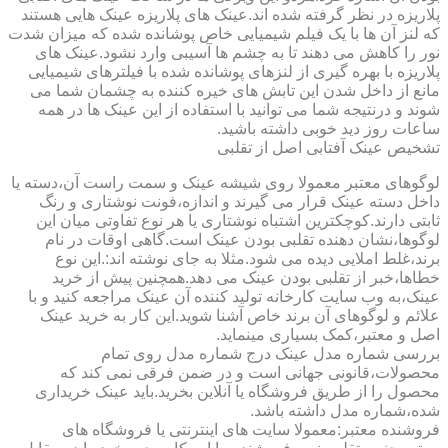
پلاریزه در نظر گرفته شده اند.عینک های پلاریزه عینک هایی هستند
که لنز آن ها با یک فیلم شیمیایی خاص پوشانده شده که میزان شدت
نور را کاهش می دهند تا به چشم ها آسیبی وارد نشود.عینک های
پلاریزه با بهره گیری از لنزهای پوشانده شده با فیلترهای شیمیایی
مانع از داخل شدن این تابش های خیره کننده به چشمان شما می
شوند و درنتیجه شما می توانید با استفاده از این عینک ها در همه
ساعات روز دید خوبی داشته باشید.
تشخیص عینک آفتابی اصل از تقلبی
لوگوهای معتبر معمولا روی شیشه عینک و سمت راست آن،دسته یا
داخل دسته عینک قرار می گیرند و اندازه،فونت نوشتاری و رنگ
ثابتی دارند.کوچکترین اشتباه نوشتاری یا هر نوع تفاوتی میان این
لوگوها،نشان دهنده تقلبی بودن عینک است.گاهی اوقات در نام
برند،غلط املایی دیده می شود.مثلا به جای نوشته اند:.این نوع
خطاها،خبر از تقلبی بودن عینک می دهد.همچنین پیش از خرید
عینک،به وب سایت کارخانه تولید کننده آن عینک مراجعه کنید و با
علائم و لوگوهای آن برند خاص آشنا شوید.این کار به خرید عینک
اصل و معتبر،کمک بسیاری مینماید.
بررسی شماره مدل عینک درج شماره مدل روی تمام
محصولات،قانونی جهانی است و در ضمن فرقی نمی کند که
محصول را از طریق فروشگاه یا آنلاین بخرید.باید عینک خریداری
شده،شماره مدل داشته باشد.
فروشنده معتبر:معمولا سایت های اینترنتی یا فروشگاه های