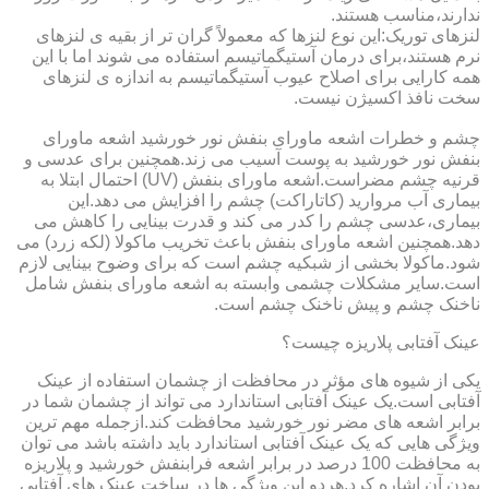
ندارند،مناسب هستند.
لنزهای توریک:این نوع لنزها که معمولاً گران تر از بقیه ی لنزهای
نرم هستند،برای درمان آستیگماتیسم استفاده می شوند اما با این
همه کارایی برای اصلاح عیوب آستیگماتیسم به اندازه ی لنزهای
سخت نافذ اکسیژن نیست.
چشم و خطرات اشعه ماورای بنفش نور خورشید اشعه ماورای
بنفش نور خورشید به پوست آسیب می زند.همچنین برای عدسی و
قرنیه چشم مضراست.اشعه ماورای بنفش (UV) احتمال ابتلا به
بیماری آب مروارید (کاتاراکت) چشم را افزایش می دهد.این
بیماری،عدسی چشم را کدر می کند و قدرت بینایی را کاهش می
دهد.همچنین اشعه ماورای بنفش باعث تخریب ماکولا (لکه زرد) می
شود.ماکولا بخشی از شبکیه چشم است که برای وضوح بینایی لازم
است.سایر مشکلات چشمی وابسته به اشعه ماورای بنفش شامل
ناخنک چشم و پیش ناخنک چشم است.
عینک آفتابی پلاریزه چیست؟
یکی از شیوه های مؤثر در محافظت از چشمان استفاده از عینک
آفتابی است.یک عینک آفتابی استاندارد می تواند از چشمان شما در
برابر اشعه های مضر نور خورشید محافظت کند.ازجمله مهم ترین
ویژگی هایی که یک عینک آفتابی استاندارد باید داشته باشد می توان
به محافظت 100 درصد در برابر اشعه فرابنفش خورشید و پلاریزه
بودن آن اشاره کرد.هردو این ویژگی ها در ساخت عینک های آفتابی