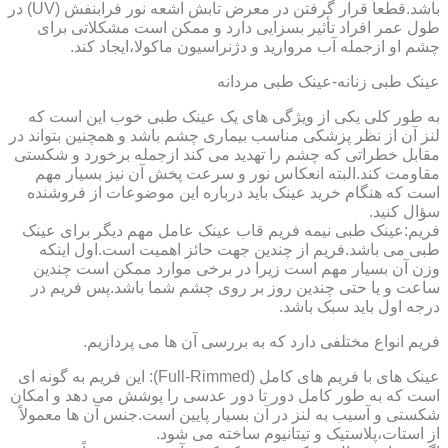
باشد.قطعاً قرار گرفتن در معرض تابش اشعه نور فرابنفش (UV) در
طول عمر افراد تأثیر بسزایی دارد و ممکن است مشکلاتی برای
چشم او ازجمله آب مروارید و دژنراسیون ماکولا،ایجاد کند.
عینک طبی زنانه-عینک طبی مردانه
به طور کلی یکی از ویژگی های یک عینک طبی خوب این است که
لنز آن از نظر پزشکی مناسب بیماری چشم باشد و همچنین بتواند در
مقابل خطراتی که چشم را تهدید می کند ازجمله برخورد و شکستی
مقاومت کند.البته انعکاس نور و سرعت پخش آن نیز بسیار مهم
است که هنگام خرید عینک باید درباره این موضوعات از فروشنده
سؤال کنید.
فریم:عینک طبی نیمه فریم قاب عینک عامل مهم دیگر برای عینک
طبی می باشد.فریم از چندین جهت حائز اهمیت است.اول اینکه
وزن آن بسیار مهم است زیرا در برخی موارد ممکن است چندین
ساعت و یا حتی چندین روز بر روی چشم شما باشد.پس فریم در
درجه اول باید سبک باشد.
فریم انواع مختلفی دارد که به بررسی آن ها می پردازیم.
عینک های با فریم های کامل (Full-Rimmed): این فریم به گونه ای
است که به طور کامل دور تا دور عدسی را پوشش می دهد و امکان
شکستی و آسیب به لنز در آن بسیار پایین است.جنس آن ها معمولاً
از استات،پلاستیک و تیتانیوم ساخته می شود.