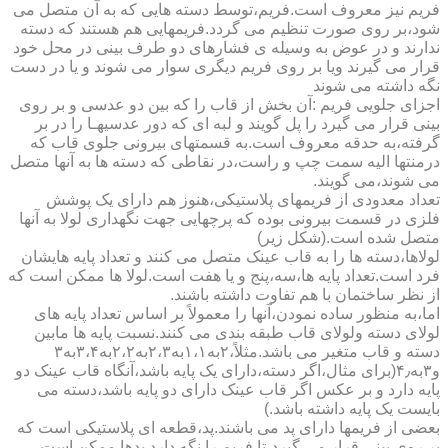
فریم نیز معروف است.فریم،توسط دسته هایی که به آن متصل می
شود،بر روی صورت تنظیم می گردد.فریمهایی هم هستند که دسته
ندارند و در عوض به وسیله ی فشارهای دو طرف بینی در محل خود
قرار می گیرند ویا بر روی فریم دیگری سوار می شوند و یا در دست
نگه داشته می شوند
اجزای جلویی فریم :آن بخش از قاب را که بین دو عدسی و بر روی
بینی قرار می گیرد را پل گویند و لبه ای که دور عدسیهـا را در بر
گرفته،به حدقه معروف است.به قسمتهای بیرونی جلوی قاب که
درمنتها الیه سمت چپ و راست،در نقاطی که دسته ها به آنها متصل
می شوند،می گویند.
تعداد معدودی از فریمهای پلاستیکی،هنوز هم دارای یک پوشش
فلزی در قسمت بیرونی بوده که پرچهایی جهت نگهداری لولا به آنها
متصل شده است.(شکل زیر)
لولاها،دسته ها را به قاب عینک متصل می کنند و تعداد پایه هایشان
فرد است.تعداد پایه ها،سه،پنج و یا هفت است.لولا ها ممکن است که
از نظر ساختمان با هم تفاوت داشته باشند.
اما،به منظور ساده نمودن،آنها را معمولاً بر اساس تعداد پایه های
لولای دسته ولولای قاب طبقه بندی می کنند.نسبت پایه ها مابین
دسته و قاب متغیر می باشد.مثلاً،۲به۱،۱به۲،۳به۲،۲به۳،۴به۳
و۳به۴٫(برای مثال،اگر دسته،دارای یک پایه باشد،آنگاه قاب عینک دو
پایه دارد و بر عکس اگر قاب عینک دارای دو پایه باشد،دسته می
بایست یک پایه داشته باشد.)
بعضی از فریمها دارای پد می باشند.پد،قطعه ای پلاستیکی است که
بر روی بینی قرار می گیرد،تا فریم را نگه دارد.پدها ممکن است