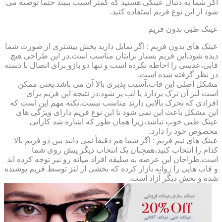
اگر شما به دنبال عینکی هستید که کمتر آسیب ببیند حتماً توصیه می
شود از این نوع فریم استفاده کنید.
عینک طبی بدون فریم
عینک های بدون فریم : اگر تمایل دارید بخش بیشتری از صورت شما
دیده شود،این فریم بسیار برایتان مناسب است.در این طراحی هیچ
قابی،عدسی را احاطه نکرده است و تنها دو بازو برای اتصال با دسته
در نظر گرفته شده است.
مشکل اصلی این قاب،آسیب پذیری بالا آن می باشد.یعنی ممکن
است لنز آن ترک بردارد یا لب پر شود.در نتیجه این فریم برای
افرادی که تحرک بالایی دارند مناسب نیست.نکته مهم این است که
این مشکل باعث این نمی شود تا این نوع فریم دارای ویژگی های
عینک طبی خوب نباشد،زیرا همان طور که اشاره شد کارایی
مخصوص خود را دارد.
عینک های نیم فریم : اگر شما هم دقیقاً نمی دانید بین دو فریم بالا
کدام را انتخاب کنید،همچنان یک انتخاب دیگر پیش روی شما
است.طراحان این عرصه به سلیقه افراد میانه رو نیز توجه کرده اند
و قاب هایی را روانه بازار کرده که بخشی از لنز توسط فریم پوشیده
شده و بخش دیگر آزاد است.