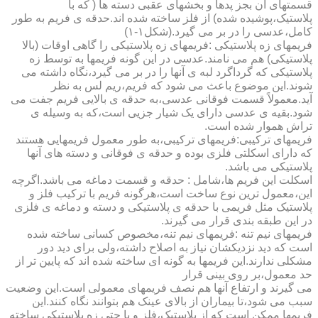
قسمتهای آن بجز پدها و بخشهای عقبی دسته ها ( که با
پلاستیک،پوشیده شده) از فلز ساخته شده اند.حدقه ی فریم به طور
کامل،عدسی را در بر می گیرد.(شکل۱-۱)
فریمهای زه پلاستیکی :فریمهای زه پلاستیکی را گاهی اوقات (بالا
پلاستیکی) هم می نامند.عدسی در این گونه فریمها به توسط زه
پلاستیکی که گرداگرد لبه ی آنها را در بر می گیرد،نگاه داشته می
شوند.این موضوع باعث می شود که فریم،ریم لس به نظر
آید.معمولاً قسمت فوقانی عدسی،به حدقه ی بالایی فریم جفت می
شود.بقیه ی عدسی دارای یک شیار جزیی است،که به وسیله ی
تراش هموار شده است.
فریمهای ترکیبی:فریمهای ترکیبی،به طور معمول فریمهایی هستند
که دارای اسکلتی فلزی بوده و حدقه ی فوقانی و دسته های آنها
پلاستیکی می باشد.
اسکلت این فریم ها،شامل : حدقه و قسمت دماغه می باشد.اگرچه
این،معمول ترین نوع ساخت است،هرگونه فریم با ترکیب فلز و
پلاستیک مثل فریمی با حدقه ی پلاستیکی و دسته و دماغه ی فلزی
در این طبقه بندی قرار می گیرند.
فریمهای نیم تنه :فریمهای نیم تنه،مخصوص کسانی ساخته شده
است که دید نزدیکشان نیاز به اصلاح داشته،ولی برای دید دور
مشکلی ندارند.این فریمها به گونه ای ساخته شده اند که پایین تر از
حد معمول،بر روی بینی قرار
می گیرند و ارتفاع آنها هم نصف فریمهای معمولی است.این وضعیت
سبب می شود،تا بیماران از بالای عینک هم بتوانند نگاه کنند.این
فریمها ممکن است که از پلاستیک،فلز و یا حتی زه پلاستیکی ساخته