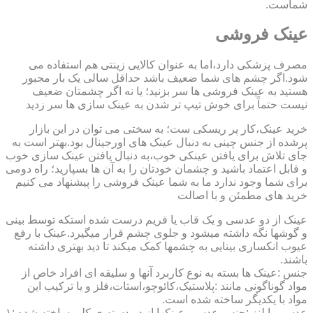
شماست.
عینک فروشی
مصرف پزشکی دارد،اما به عنوان کالایی زینتی هم استفاده می
شود.اگر چشم های شما ضعیف باشد حداقل سالی یک بار مجبور
هستید به عینک فروشی ها سر بزنید؛ یا نه اگر چشمتان ضعیف
نیست حتماً برای خوش تیپ تر شدن به عینک سازی ها سر زدید
خرید عینک،کار پر ریسکی ست؛ به سختی می توان در این بازار
پرشده از جنس چینی به دنبال عینک های اورجینال بود.بهتر است به
جای تلاش برای یافتن عینکی خوب،به دنبال یافتن عینک سازی خوب
و قابل اعتماد باشید و چشمان خودتان را به آن ها بسپارید؛ راه دومی
برای شما وجود ندارد ما به شما عینک فروشی را پیشنهاد می کنیم
خرید های مطمئن و با اصالت
عینک از دو عدسی و یک قاب یا فریم درست شده استکه توسط بینی
و گوشها نگه داشته میشود و جلوی چشم قرار میگیرد.عینک با رفع
عیوب انکساری بینایی به چشمها کمک میکند تا دید بهتری داشته
باشند.
جنس :عینک ها بسته به نوع کاربرد آنها و سلیقه ای افراد خاص از
مواد گوناگونی مانند :پلاستیک،کائوچو،استات،فلز و یا ترکیب این
مواد با یکدیگر ساخته شده است.
عدسی یا لنز :جنس عدسی عینکها از دو دسته ی کلی ساخته شده :۱