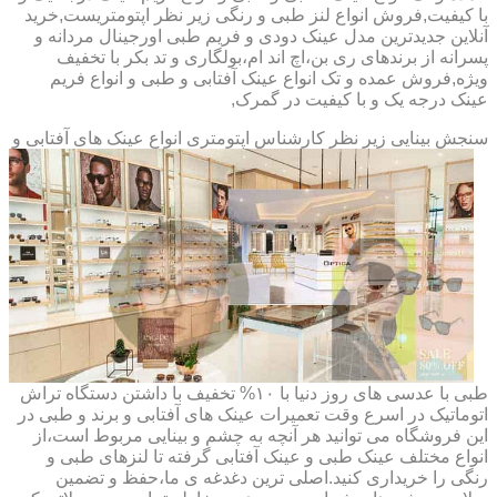
با کیفیت,فروش انواع لنز طبی و رنگی زیر نظر اپتومتریست,خرید
آنلاین جدیدترین مدل عینک دودی و فریم طبی اورجینال مردانه و
پسرانه از برندهای ری بن،اچ اند ام،بولگاری و تد بکر با تخفیف
ویژه,فروش عمده و تک انواع عینک آفتابی و طبی و انواع فریم
عینک درجه یک و با کیفیت در گمرک,
سنجش بینایی زیر نظر کارشناس
اپتومتری انواع عینک های آفتابی و
طبی با عدسی های روز دنیا با ۱۰% تخفیف با داشتن دستگاه تراش
اتوماتیک در اسرع وقت تعمیرات عینک های آفتابی و برند و طبی در
این فروشگاه می توانید هر آنچه به چشم و بینایی مربوط است،از
انواع مختلف عینک طبی و عینک آفتابی گرفته تا لنزهای طبی و
رنگی را خریداری کنید.اصلی ترین دغدغه ی ما،حفظ و تضمین