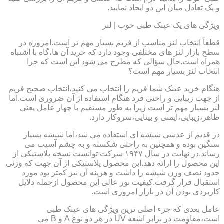
و یک تعادل میان این دو ایجاد نمایید.
ویژگی های یک عینک طبی خوب | لنز
قطعاً انتخاب لنز مناسب از فریم بسیار مهم تر است.امروزه در
سطح بازار لنز های مختلفی وجود دارد که خرید آن ها،گاه با اشتباه
همراه است.حال سؤالی که مطرح می شود این است که چرا
انتخاب لنز بسیار مهم است؟
هنگام خرید عینک شما فریم را انتخاب می کنید،انتخاب صحیح فریم
از جهت زیبایی و راحتی فرد هنگام استفاده از آن ضروری است.اما
لنز بسیار مهم تر است زیرا به طور مستقیم با چهار عامل یعنی
ظاهر،زیبایی،ایمنی و بینایی،سروکار دارد.
در قدیم از عدسی شیشه ای استفاده می شد،اما شیشه بسیار
سنگین بوده و همچنین به راحتی شکسته و به چشم آسیب می
رساند.در نهایت در سال ۱۹۴۷ شرکت توانست نسخه پلاستیکی از
این محصول را ارائه دهد.این محصول پلاستیکی از آن جهت که وزنی
حدود نصف وزن شیشه را داشت و هزینه آن نیز کمتر بود مورد
استقبال قرار گرفت.کیفیت نور عالی این محصول ازجمله دلایل
کاربردی بودن آن در بازار امروزی است.
عامل بعدی که جزء اصلی ترین ویژگی های عینک طبی
است،مقاومت در برابر اشعه UV در هر دو نوع A و B می