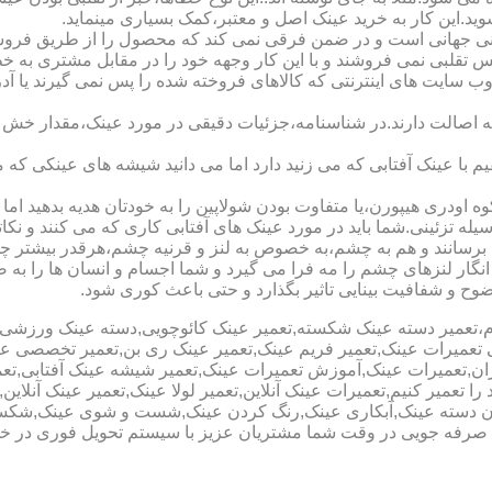
شوید.این کار به خرید عینک اصل و معتبر،کمک بسیاری مینماید.
هانی است و در ضمن فرقی نمی کند که محصول را از طریق فروشگاه ی
س تقلبی نمی فروشند و با این کار وجهه خود را در مقابل مشتری به 
 سایت های اینترنتی که کالاهای فروخته شده را پس نمی گیرند یا 
ه اصالت دارند.در شناسنامه،جزئیات دقیقی در مورد عینک،مقدار خش 
ا عینک آفتابی که می زنید دارد اما می دانید شیشه های عینکی که می
 اودری هیپورن،یا متفاوت بودن شولاپین را به خودتان هدیه بدهید اما م
ه تزئینی.شما باید در مورد عینک های آفتابی کاری که می کنند و نکاتی
برسانند و هم به چشم،به خصوص به لنز و قرنیه چشم،هرقدر بیشتر چش
ری انگار لنزهای چشم را مه فرا می گیرد و شما اجسام و انسان ها را 
ح و شفافیت بینایی تاثیر بگذارد و حتی باعث کوری شود.
نیوم،تعمیر دسته عینک شکسته,تعمیر عینک کائوچویی,دسته عینک ورزش
ی تعمیرات عینک,تعمیر فریم عینک,تعمیر عینک ری بن,تعمیر تخصصی ع
هران,تعمیرات عینک,آموزش تعمیرات عینک,تعمیر شیشه عینک آفتابی,ت
ا تعمیر کنیم,تعمیرات عینک آنلاین,تعمیر لولا عینک,تعمیر عینک آنلای
دن دسته عینک,آبکاری عینک,رنگ کردن عینک,شست و شوی عینک,شکستن
ای صرفه جویی در وقت شما مشتریان عزیز با سیستم تحویل فوری در