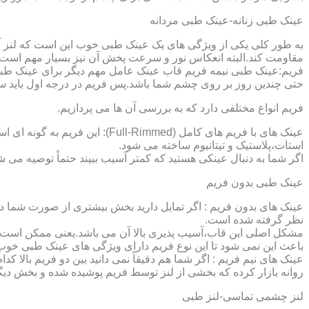
عینک طبی زنانه-عینک طبی مردانه
به طور کلی یکی از ویژگی های یک عینک طبی خوب این است که لنز آ
مقاومت کند.البته انعکاس نور و سرعت پخش آن نیز بسیار مهم است ک
فریم:عینک طبی نیمه فریم قاب عینک عامل مهم دیگر برای عینک طبی
حتی چندین روز بر روی چشم شما باشد.پس فریم در درجه اول باید س
فریم انواع مختلفی دارد که به بررسی آن ها می پردازیم.
عینک های با فریم های کامل (ed
استات،پلاستیک و تیتانیوم ساخته می شود.
اگر شما به دنبال عینکی هستید که کمتر آسیب ببیند حتماً توصیه می شو
عینک طبی بدون فریم
عینک های بدون فریم : اگر تمایل دارید بخش بیشتری از صورت شما دی
نظر گرفته شده است.
مشکل اصلی این قاب،آسیب پذیری بالا آن می باشد.یعنی ممکن است لنز
باعث این نمی شود تا این نوع فریم دارای ویژگی های عینک طبی خوب
عینک های نیم فریم : اگر شما هم دقیقاً نمی دانید بین دو فریم بالا 
روانه بازار کرده که بخشی از لنز توسط فریم پوشیده شده و بخش دیگ
لنز چشمی تماسی-لنز طبی