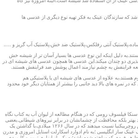
ابندایی ترین ماده ای که در ساخت عدسی عینک از آن استفاده شد شیشه است.البته امروزه نیز گاه
 که سازندگان عینک به فکر تهیه نوع دیگری از عدسی ها
ند.به دلیل اینکه این نوع عدسی ها بسیار آسان تر از شیشه خش
ذیری دو چندان میکند.این عدسی ها همچون عدسی های شیشه ای در
اشعه فرابنفش به چشم نیازمند اعمال پوشش ضد فرابنفش هستند.
م هستند،به علاوه از عدسی های شیشه ای یا پلاستیکی هم
 در نمره های بالا دید جانبی را بیشتر از همتایان دیگر خود محدود
سنکا فیلسوف رومی که در هنگام مطالعه از لیوان آب به کتاب نگاه
د بهتر بلکه محافظت از چشمانشان در برابر نیروهای شیطانی.بعضی
دیگر عقیده دارند اولین عینک توسط سالوینو دارماتی اهل ایتالیا در سال ۱۲۸۴ میلادی ساخته شده،برخی دیگر اختراع عینک را به مردی به نام روچربیکنبا نسبت میدهند که در سال ۱۲۶۶ میلادی،با گذاشتن یک
وط و کلمات را درشت تر و واضح تر می دید.اما چیزی که مشخص است این است که در سال ۱۷۲۷ میلادی یک عینک ساز انگلیسی ؛به نام ادوارد اسکارلت استایل امروزی و مدرن
 هر فردی که ساخته شده باشد؛به یکی از ابزاری ترین و کاربردی