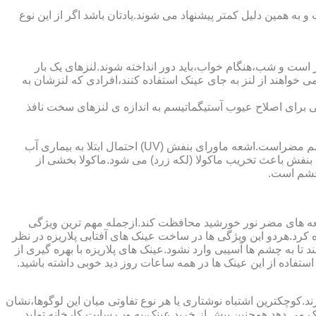
به همین دلیل کمتر پیشنهاد می شوند.یادتان باشد اگر از این نوع
 است و شب،هنگام خواب،باید دور انداخته شوند.لنزهای یک بار
واهند از لنز به جای عینک استفاده کنند،افرادی که لنزشان به
ایی برای اصلاح عیوب آستیگماتیسم به اندازه ی لنزهای سخت نافذ
چشم و خطرات اشعه ماورای بنفش نور خورشید اشعه ماورای بنفش نور خورشید به پوست آسیب می زند.همچنین برای عدسی و قرنیه چشم مضراست.اشعه ماورای بنفش (UV) احتمال ابتلا به بیماری آب
بنفش باعث تخریب ماکولا (لکه زرد) می شود.ماکولا بخشی از
چشم است.
اشعه های مضر نور خورشید محافظت کند.ازجمله مهم ترین ویژگی
رابنفش خورشید و پلاریزه بودن آن اشاره کرد.هردو این ویژگی ها در ساخت عینک های آفتابی پلاریزه در نظر
تا به چشم ها آسیبی وارد نشود.عینک های پلاریزه با بهره گیری از
استفاده از این عینک ها در همه ساعات روز دید خوبی داشته باشید.
کوچکترین اشتباه نوشتاری یا هر نوع تفاوتی میان این لوگوها،نشان
ینک می دهد.همچنین پیش از خرید عینک،به وب سایت کارخانه تولید