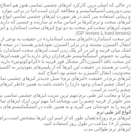
در حالی که اصلی ترین کارکرد لنزهای چشمی تماسی هنوز هم اصلاح 
بینی،دوربینی،آستیگماتیسم و مطالعه کردن است،اما در برخی موارد اف
و زیبایی استفاده می کنند.در هر صورت لنزهای چشمی تماسی انواع و ک
لنزهای سخت و نرم:لنزها بر اساس ماده ی سازنده و جنسی که دارند
شوند.لنزهای سخت:لنز سخت به دو نوع لنزهای سخت استاندارد و ل
(hard lenses یا GP lenses).
لنز سخت استاندارد:«لنزهای سخت استاندارد» در حقیقت به نوعی از 
انتقال اکسیژن نیستند و در برابر اکسیژن نفوذناپذیر هستند؛ در نتیجه 
اشک میان قرنیه و لنز در اثر پلک زدن است.لنزهای سخت استاندارد ب
بینایی به خصوص آستیگماتیسم طرفداران زیای دارند.با این همه،لنزها
لنز سخت نافذ اکسیژن:اگر مشکل قوز قرنیه یا «کراتوکونوس» دارید 
محدودیت انتقال اکسیژن به چشم بود،اصلاح کنند.
لنزهای نرم:در حقیقت «لنزهای نرم» نسل جدیدتر لنزهای چشمی تماس
در اشک چشم انسان وجود دارد) را داشته باشد،به همین خاطر لنزهای
چشم راحت تر است.
مزایا و معایب لنز طبی نرم:مهم ترین مزیت لنزهای چشمی تماسی نرم 
متر جلوتر از قرنیه چشم را می پوشانند.اما مهم ترین ایراد لنزهای 
قرنیه را به خودشان می گیرند و به همین علت در آستیگماتیسم های با
انواع لنز طبی نرم
لنزهای نرم روزانه:همان طور که از اسم این لنزها مشخص است،برای اس
بیشتر از ۱۸ ساعت در طول روز استفاده کنید.
لنزهای نرم طولانی مدت