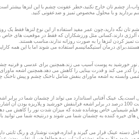
اب،از چشم تان خارج نکنید،خطر عفونت چشم با این لنزها بیشتر است و 
چشم بردارید و با محلول مخصوص تمیز و ضدعفونی کنید.
 تان نگه دارید،چون عمر مفید استفاده از این نوع لنزها فقط یک روز
 آلرژی دارند،کسانی مثل ورزشکاران که فقط در موقعیت های خاص می خ
میز کردن لنزها را به صورت روزانه ندارند،مناسب هستند.
م هستند،برای درمان آستیگماتیسم استفاده می شوند اما با این همه کار
ا کدر می کند و قدرت بینایی را کاهش می دهد.همچنین اشعه ماورای 
می وابسته به اشعه ماورای بنفش شامل ناخنک چشم و پیش ناخنک 
ی است.یک عینک آفتابی استاندارد می تواند از چشمان شما در برابر 
هایی که یک عینک آفتابی استاندارد باید داشته باشد می توان به محافظت 100 درصد در برابر اشعه ف
ک فیلم شیمیایی خاص پوشانده شده که میزان شدت نور را کاهش می دهند 
 های خیره کننده به چشمان شما می شوند و درنتیجه شما می توانید با 
دسته عینک قرار می گیرند و اندازه،فونت نوشتاری و رنگ ثابتی دارند.
 می شود.مثلا به جای نوشته اند:.این نوع خطاها،خبر از تقلبی بودن ع