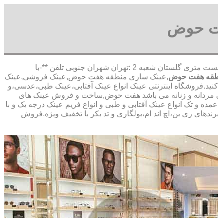
ت حوض
,آدرس شعبه 1 :تهران شاهین شمالی بیست متری گلستان شعبه 2 :تهران شهران جنوبی تلفن **-با
طقه هفت حوض
,عینک سازی منطقه هفت حوض,عینک فروشی,عینک
 کنید.فروشگاه اینترنتی عینک انواع عینک آفتابی،عینک طبی،عدسی،و
تابی مردانه و زنانه می باشد هفت حوض,ساخت و فروش عینک های
و تک انواع عینک آفتابی و طبی و انواع فریم عینک درجه یک و با
ندهای ری بن،اچ اند ام،بولگاری و تد بکر با تخفیف ویژه,فروش