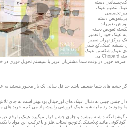
ک,چسباندن دسته
ینک,تنظیم عینک
عمیر تخصصی
ابی,تعویض دسته
آموزش تعمیرات
شکسته,تعویض دسته
ه عینک خود را تعمیر
ینک مرکز تهران,تعمیر
دن شیشه عینک,کج شدن
وی عینک,شکستن عینک
فلزی,تعمیر عینک بچه گانه,دسته Rey Ban,دسته AO,دسته Police,دسته Chopard می
ای صرفه جویی در وقت شما مشتریان عزیز با سیستم تحویل فوری در
گر چشم های شما ضعیف باشد حداقل سالی یک بار مجبور هستید به عین
از جنس چینی به دنبال عینک های اورجینال بود.بهتر است به جای تلا
شما وجود ندارد ما به شما عینک فروشی را پیشنهاد می کنیم خرید های م
شها نگه داشته میشود و جلوی چشم قرار میگیرد.عینک با رفع عیوب ان
 گوناگونی مانند :پلاستیک،کائوچو،استات،فلز و یا ترکیب این مواد با ی