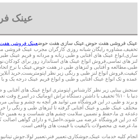
عینک ف
عینک فروشی هفت حوض
,
عینک سازی هفت حوض
عینک فروشی هفت
تخفیف.مشاوره رایگان شبانه روزی کارگران مجرب عینک فروشی 
سازی,انواع عینک های آفتابی و طبی زنانه و مردانه و فریم عینک طبی
لنز های تماسی,فروش انواع عینک های استاندارد روز برای کودکان،ن
طبی،مطالعه و آفتابی و لنزهای طبی در هفت حوض,عینک با نرخ اتحا
کیفیت,فروش انواع لنز طبی و رنگی زیر نظر اپتومتریست,خرید آنلاین 
عمده و تک انواع عینک آفتابی و طبی و انواع فریم عینک درجه یک و 
سنجش بینایی زیر نظر کارشناس
اپتومتری انواع عینک های آفتابی و 
دنیا با ۱۰% تخفیف با داشتن دستگاه تراش اتوماتیک در اسرع وقت 
و برند و طبی در این فروشگاه می توانید هر آنچه به چشم و بینایی مر
مختلف عینک طبی و عینک آفتابی گرفته تا لنزهای طبی و رنگی را خری
دغدغه ی ما،حفظ و تضمین سلامت چشم های شماست و به همین خا
که در این فروشگاه عرضه می شوند،«اصل» و دارای گواهی اصالت کا
ما،عرضه ی محصولات باکیفیت با قیمت های واقعی است.
انجام کلیه خدمات عینک,جوشکاری،تعمیر فنر،تعمیر لولا،جوش تیتانیو