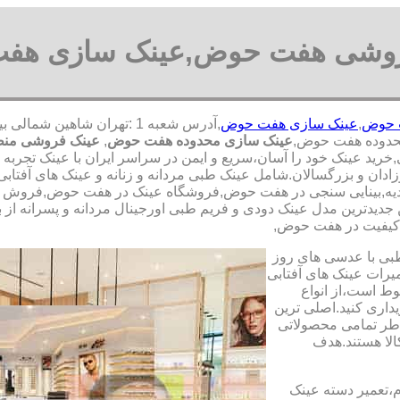
روشی هفت حوض,عینک سازی هف
 حوض
,
عینک سازی هفت حوض
محدوده هفت حوض,
عینک سازی محدوده هفت حوض
,
عینک فروشی من
,خرید عینک خود را آسان،سریع و ایمن در سراسر ایران با عینک تجربه
وزادان و بزرگسالان.شامل عینک طبی مردانه و زنانه و عینک های آف
دیه,بینایی سنجی در هفت حوض,فروشگاه عینک در هفت حوض,فروش عمده 
جدیدترین مدل عینک دودی و فریم طبی اورجینال مردانه و پسرانه از بر
با کیفیت در هفت حوض,
طبی با عدسی های روز
تعمیرات عینک های آفتابی
بوط است،از انواع
داری کنید.اصلی ترین
طر تمامی محصولاتی
لا هستند.هدف
م،تعمیر دسته عینک