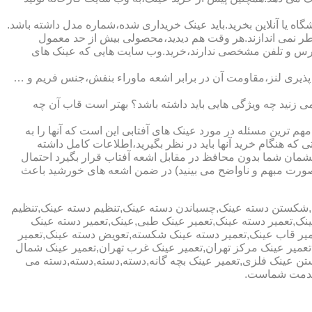
ا آنلاین بخرید.باید عینک خریداری شده،شماره مدل داشته باشد.
خطر نمی اندازند.هر وقت هم دیدید،محصولی بیش از حد معمول
آدرس و تلفن مشخصی ندارند،خرید.وب سایت هایی که عینک های
پذیری لنز،مقاومت آن در برابر اشعه ماوراء بنفش،جنس فریم و …
 زنید چه ویژگی هایی باید داشته باشد؟ بهتر است قاب آن چه
هم ترین مسئله در مورد عینک های آفتابی این است که آنها را به
 که هنگام خرید آنها باید در نظر بگیرید،اطلاعات کامل داشته
مان شما بدون محافظ در مقابل اشعه آفتاب قرار بگیرد احتمال
به صورت مبهم و ناواضح می بینید) در ضمن اشعه های خورشید باعث
ی,شکستن دسته عینک,چسباندن دسته عینک,تنظیم دسته عینک,تنظیم
ینک,تعمیر دسته عینک,تعمیر عینک طبی,عینک,تعمیر دسته عینک
عمیر قاب عینک,تعمیر دسته عینک شکسته,تعویض دسته عینک,تعمیر
ن,تعمیر عینک مرکز تهران,تعمیر عینک غرب تهران,تعمیر عینک شمال
 عینک فلزی,تعمیر عینک بچه گانه,دسته,دسته,دسته,دسته می
 خدمت شماست.