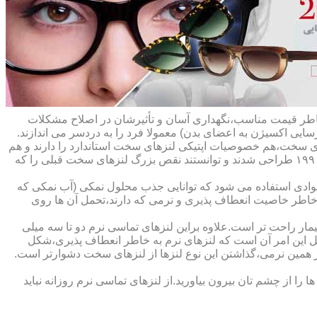
ه خاطر قیمت مناسب،نگهداری آسان و تأثیرشان در اصلاح مشکلات
سایی اکسیژن به اعضای بدن) معمولا فرد را به دردسر می اندازند.
ای سخت،هم خصوصیات اپتیکی لنزهای سخت استاندارد را دارند و هم
راحت تر هستند.در حقیقت این لنزها که از پلیمرهای نفوذپذیر به اکسیژن ساخته شده اند،در اواخر دهه ی ۱۹۷۰ و در طول دهه های ۱۹۸۰ و ۱۹۹۰ طراحی شدند و توانستند نقص بزرگ لنزهای سخت قبلی را که
وادی استفاده می شود که توانایی جذب محلول نمکی (آب نمکی که
 خاطر خاصیت انعطاف پذیری و نرمی که دارند،تحمل آن ها روی
مار راحت تر است.علاوه براین لنزهای تماسی نرم دو تا سه میلی
لیل این امر آن است که لنزهای نرم به خاطر انعطاف پذیری،شکل
اطر همین نرمی،گذاشتن این نوع لنزها از لنزهای سخت دشوارتر است.
ا از چشم تان بیرون بیاورید.از لنزهای تماسی نرم روزانه نباید