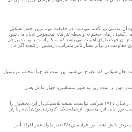
 به آن عدسی نیز گفته می شود،در حقیقت مهم ترین بخش تشکیل
ده می کنند) درمان چشم به واسطه لنز های مخصوص انجام می شود
م از آن جهت دارای اهمیت می باشد که ممکن است با پوست برخی
مقاومت در برابر فشار تأثیر بسزایی دارد.پس در نتیجه اگر می
 است.حال سؤالی که مطرح می شود این است که چرا انتخاب لنز بسیار
یار مهم تر است زیرا به طور مستقیم با چهار عامل یعنی
در قدیم از عدسی شیشه ای استفاده می شد،اما شیشه بسیار سنگین بوده و همچنین به راحتی شکسته و به چشم آسیب می رساند.در نهایت در سال ۱۹۴۷ شرکت توانست نسخه پلاستیکی از این محصول را
 نور عالی این محصول ازجمله دلایل کاربردی بودن آن در بازار
عامل بعدی که جزء اصلی ترین ویژگی های عینک طبی است،مقاومت در برابر اشعه UV در هر دو نوع A و B می باشد.قطعاً قرار گرفتن در معرض تابش اشعه نور فرابنفش (UV) در طول عمر افراد تأثیر