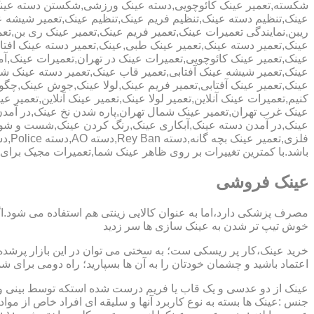
شکسته,تعمیر عینک کائوچویی,دسته عینک ورزشی,شکستن دسته عین
عینک,تنظیم دسته عینک,تنظیم فریم عینک,تنظیم عینک,تعمیر شیشه ع
ریبن,نمایندگی تعمیرات عینک,تعمیر فریم عینک,تعمیر عینک ری بن,ت
عینک,تعمیر دسته عینک,تعمیر عینک طبی,عینک,تعمیر دسته عینک افت
عینک,تعمیر عینک کائوچویی,تعمیرات عینک در تهران,تعمیرات عینک,
عینک,تعمیر شیشه عینک آفتابی,تعمیر قاب عینک,تعمیر دسته عینک 
عینک,تعمیر عینک آفتابی,تعمیر فریم عینک,لولا عینک,جوش عینک,چگون
کنیم,تعمیرات عینک آنلاین,تعمیر لولا عینک,تعمیر عینک آنلاین,تعمیر ع
عینک غرب تهران,تعمیر عینک شمال تهران,پاره شدن نخ عینک,در آم
عینک,در آمدن دسته عینک,آبکاری عینک,رنگ کردن عینک,شست و ش
باشد.با کمترین تغییرات بر روی ظاهر عینک شما,تعمیرات مجیک بر
عینک فروشی
مصرف پزشکی دارد،اما به عنوان کالایی زینتی هم استفاده می شود.ا
خوش تیپ تر شدن به عینک سازی ها سر زدید
خرید عینک،کار پر ریسکی ست؛ به سختی می توان در این بازار پرشده 
اعتماد باشید و چشمان خودتان را به آن ها بسپارید؛ راه دومی برای 
عینک از دو عدسی و یک قاب یا فریم درست شده استکه توسط بینی و گو
جنس :عینک ها بسته به نوع کاربرد آنها و سلیقه ای افراد خاص از مواد