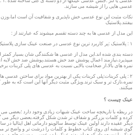
عدسی هایی را از شیشه می سازند.
نکات مثبت این نوع عدسی خش ناپذیری و شفافیت آن است اما،وزن ب
بیفتند.پلاستیک
این مدل از عدسی ها به چند دسته تقسم میشوند که عبارتند از :
۱ : پلاستیک :پر کاربرد ترین نوع عدسی در صنعت عینک سازی پلاستیک CR39 میباشد که بسته به نوع پوشش آنها،به انواعی نظیر : پلاستیک ساده،پلاستیک آنتی رفلکس،پلاستیک ضد خش،پلاستیک آب گریز و …..
دسته بندی شده اند.این مدل از عدسی ها شکنندگی شان بسیار کمتر ا
میپذیرد،نیازمند اعمال پوشش ضد خش هستند،پوشش ضد خش لایه ای 
نمره های بالا،از ضخامت بالایی نسبت به عدسی های پلی کربنات بر
۲ : پلی کربنات:پلی کربنات یکی از بهترین مواد برای ساختن عدسی
نمره،نازک تر و سبک ترند.ویژگی مثبت دیگر آنها این است که به طور کل 
میکنند.
عینک چیست ؟
در ربطه با تاریخچه ساخت عینک شبهات زیادی وجود دارد ؛بعضی می گو
کرده و کلمات بزرگتر و شفاف تر شدن شکل گرفته.بعضی دیگر می گویند
عینک را توسعه داد،که همان بدنه عینک با دو عدسی و دسته های در د