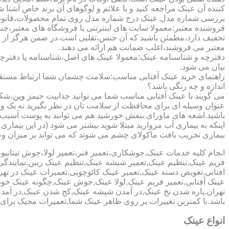
کننده آن عینک مراجعه کنید و با علائم و لوگوهای آن برند خاص آشنا 
بررسی شماره مدل عینک درج شماره مدل روی تمام محصولات،قانونی ج
فروشنده معتبر:معمولا سایت های اینترنتی یا فروشگاه های معتبر،جن
تخفیف دارد،مطمئن باشید که آن جنس،تقلبی است.در ضمن هرگز از وب
معتبر می فروشند،اغلب ضمانت هم ارائه می دهند.
دفترچه و شناسنامه عینک:معمولا عینک های اصل،شناسنامه یا دفترچ
بیان می شود.
راهنمای خرید عینک آفتابی مناسب:سلامت چشمان شما ارتباط مستقیم ب
اندازه و چه رنگی باشد؟
می گویند با عینک آفتابی مناسب شما می توانید جذابیت جیمز وین،شکوه
عنوان وسیله ای برای محافظت از سلامت تان در نظر بگیرید نه یک وسیل
باشید.اشعه های ماورای بنفش خورشید هم می توانند به پوست آسیب 
اینکه به بیماری آب مروارید مبتلا شوید بیشتر می شود (در این بیما
بیماری تخریب بافت ماکولای چشم می شوند که می تواند بر میزان وضو
انجام کلیه خدمات عینک,جوشکاری،تعمیر فنر،تعمیر لولا،جوش تیتا
فریم عینک,تنظیم عینک,تعمیر شیشه عینک,تنظیم عینک ریبن,نمایندگ
افتابی,تعویض دسته عینک,تعمیر عینک کائوچویی,تعمیرات عینک در ت
عینک آفتابی,تعمیر فریم عینک,لولا عینک,جوش عینک,چگونه عینک خود ر
تهران,پاره شدن نخ عینک,در آمدن شیشه عینک,کج شدن عینک,در آم
باشد.با کمترین تغییرات بر روی ظاهر عینک شما,تعمیرات مجیک بر
انواع عینک