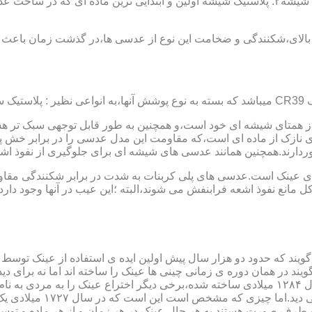
عدسی یا لنز :جنس عدسی عینکها از دو دسته ی کلی ساخته شده :۱ : شیشه۲: پلاستیک شیشه اولین و 
الای،شکنندگی و ضخامت این نوع از عدسی ها،در گذشت زمان باعث شد
ز همتای شیشه ای خود است،و همچنین به طور قابل توجهی سبک تر هست
نازک از ماده ای است،که مقاومت این مدل عدسی را در برابر خش پ
خوردارند.همچنین همانند عدسی های شیشه ای برای جلوگیری از نفوذ 
 های عینک است.عدسی های پلی کربنات به شدت در برابر شکنندگی مقاو
مانع نفوذ اشعه فرابنفش می شوند،البته ؛این عیب در آنها وجود دارد که
یند که حدود دو هزار سال پیش اولین ایده ی استفاده از عینک توسط 
 در همان دوره ی زمانی چینی ها عینک را ساخته اند اما نه برای دی
گوی شیشه ای روی کتاب خط
و طرف صورت هستند.به هر حال عینک در هر زمان و از هر ماده و توسط