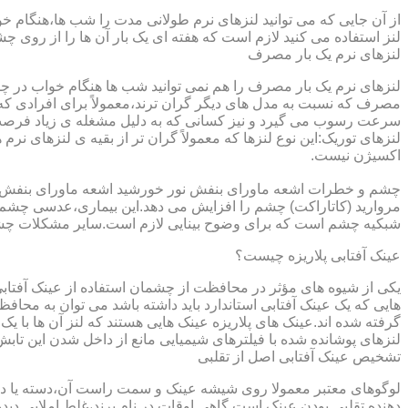
از آن جایی که می توانید لنزهای نرم طولانی مدت را شب ها،هنگام خو
لنز استفاده می کنید لازم است که هفته ای یک بار آن ها را از روی 
لنزهای نرم یک بار مصرف
لنزهای نرم یک بار مصرف را هم نمی توانید شب ها هنگام خواب در چشم
مصرف که نسبت به مدل های دیگر گران ترند،معمولاً برای افرادی که
سرعت رسوب می گیرد و نیز کسانی که به دلیل مشغله ی زیاد فرصت ت
لنزهای توریک:این نوع لنزها که معمولاً گران تر از بقیه ی لنزهای نر
اکسیژن نیست.
مروارید (کاتاراکت) چشم را افزایش می دهد.این بیماری،عدسی چشم ر
شبکیه چشم است که برای وضوح بینایی لازم است.سایر مشکلات چش
عینک آفتابی پلاریزه چیست؟
یکی از شیوه های مؤثر در محافظت از چشمان استفاده از عینک آفتاب
گرفته شده اند.عینک های پلاریزه عینک هایی هستند که لنز آن ها با ی
لنزهای پوشانده شده با فیلترهای شیمیایی مانع از داخل شدن این تابش
تشخیص عینک آفتابی اصل از تقلبی
لوگوهای معتبر معمولا روی شیشه عینک و سمت راست آن،دسته یا داخل 
دهنده تقلبی بودن عینک است.گاهی اوقات در نام برند،غلط املایی دیده