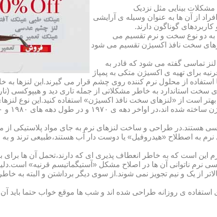
مشکلات بینایی مثل نزدیک
راد از آن ها به عنوان وسیله ی آرایشی
اربردهای گوناگون دارند.
 به دو نوع سخت و نرم تقسیم می
نزهای سخت نافذ اکسیژن تقسیم می شود
لنز تماسی گفته می شود که قادر به
قرنیه برای تهیه ی اکسیژن متکی به پمپاژ
ا استفاده از محلول نرم کننده روی چشم قرار می گیرند.این لنزها ب
ی سخت استاندارد به خاطر مشکلاتی از جمله تاری دید و هیپوکسی (نار
بهتر است از «لنزهای سخت نافذ اکسیژن» استفاده کنید.این نوع لنزه
ی هستند.در طراحی و ساخت لنزهای نرم به جای مواد پلاستیکی از م
 نرم به اصطلاح «هیدروفیل» یا دوست دار آب هستند،طبیعی ترند و به
این است که به خاطر انعطاف پذیری ای که دارند،تحمل آن ها برای بی
تماسی نرم ناتوانی آن ها در اصلاح مشکل «آستیگماتیسم قرنیه» است.د
لاتر از یک و نیم تجویز نمی شوند.از سوی دیگر برداشتن و البته به خ
تفاده ی روزانه طراحی شده اند و شب ها موقع خواب حتما باید آن ها ر