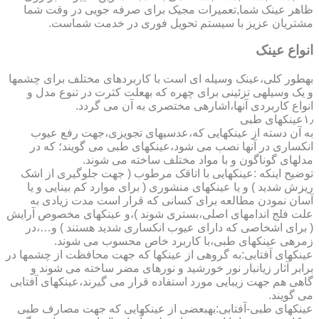
ظاهر عینک شما,تعمیرات مجیک برای صرفه جویی در وقت شما
مشتریان عزیز با سیستم تحویل فوری در خدمت شماست.
انواع عینک
به­طور کلی،عینک وسیله ای است با کاربردهای مختلف برای چشمها
و یک وسیله­ی تزئینی برای چهره که به­علت کثرت در تنوع مدل و
انواع کاربردی آنها،اشاره­ی مختصری به آن می گردد.
۱٫عینکهای طبی
به آن دسته از عینکهایی که،عدسیهای تجویزی،جهت رفع عیوب
انکساری در آنها نصب می شود،عینکهای طبی می گویند؛ که در
مدلهای گوناگون و با مواد مختلف ساخته می شوند.
توضیح اینکه :عینکهایی با اتاقک مرطوب ( جهت جلوگیری از اشک
ریزش شدید ) و یا عینکهای منشوری ( برای موارد کم بینایی و یا
آسان نمودن مطالعه برای کسانی که قرار است مدت زیادی به
علت فلج اندامهای اصلی،بستری شوند )،و عینکهای مخصوص آرایش
( برای اشخاصی که دارای عیوب انکساری شدید هستند ) و…،در
زمره­ی عینکهای طبی،با کاربرد خاص محسوب می شوند.
عینکهای آفتابی:به گروهی از عینکها که جهت محافظت از چشمها در
برابر آثار زیانبار نور خورشید و نورهای مضر ساخته می شوند و
گاهی هم جهت زیبایی مورد استفاده قرار می گیرند،عینکهای آفتابی
می گویند.
عینکهای طبی-آفتابی:به­بعضی از عینکهایی که جهت مصارف طبی