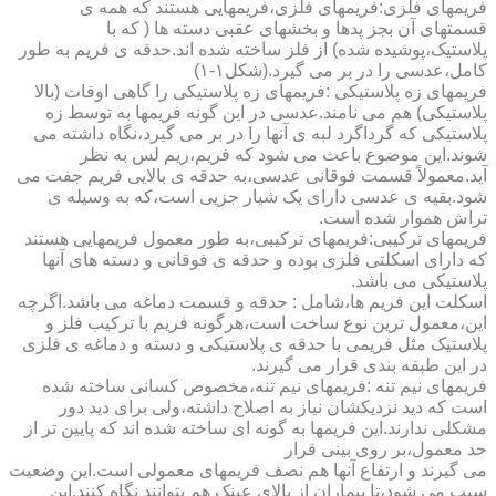
فریمهای فلزی:فریمهای فلزی،فریمهایی هستند که همه ی
قسمتهای آن بجز پدها و بخشهای عقبی دسته ها ( که با
پلاستیک،پوشیده شده) از فلز ساخته شده اند.حدقه ی فریم به طور
کامل،عدسی را در بر می گیرد.(شکل۱-۱)
فریمهای زه پلاستیکی :فریمهای زه پلاستیکی را گاهی اوقات (بالا
پلاستیکی) هم می نامند.عدسی در این گونه فریمها به توسط زه
پلاستیکی که گرداگرد لبه ی آنها را در بر می گیرد،نگاه داشته می
شوند.این موضوع باعث می شود که فریم،ریم لس به نظر
آید.معمولاً قسمت فوقانی عدسی،به حدقه ی بالایی فریم جفت می
شود.بقیه ی عدسی دارای یک شیار جزیی است،که به وسیله ی
تراش هموار شده است.
فریمهای ترکیبی:فریمهای ترکیبی،به طور معمول فریمهایی هستند
که دارای اسکلتی فلزی بوده و حدقه ی فوقانی و دسته های آنها
پلاستیکی می باشد.
اسکلت این فریم ها،شامل : حدقه و قسمت دماغه می باشد.اگرچه
این،معمول ترین نوع ساخت است،هرگونه فریم با ترکیب فلز و
پلاستیک مثل فریمی با حدقه ی پلاستیکی و دسته و دماغه ی فلزی
در این طبقه بندی قرار می گیرند.
فریمهای نیم تنه :فریمهای نیم تنه،مخصوص کسانی ساخته شده
است که دید نزدیکشان نیاز به اصلاح داشته،ولی برای دید دور
مشکلی ندارند.این فریمها به گونه ای ساخته شده اند که پایین تر از
حد معمول،بر روی بینی قرار
می گیرند و ارتفاع آنها هم نصف فریمهای معمولی است.این وضعیت
سبب می شود،تا بیماران از بالای عینک هم بتوانند نگاه کنند.این