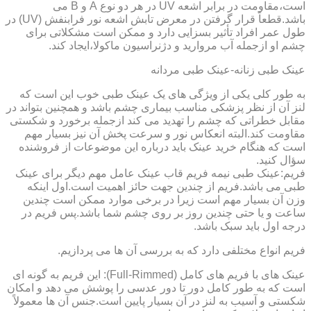
است،مقاومت در برابر اشعه UV در هر دو نوع A و B می
باشد.قطعاً قرار گرفتن در معرض تابش اشعه نور فرابنفش (UV) در
طول عمر افراد تأثیر بسزایی دارد و ممکن است مشکلاتی برای
چشم او ازجمله آب مروارید و دژنراسیون ماکولا،ایجاد کند.
عینک طبی زنانه-عینک طبی مردانه
به طور کلی یکی از ویژگی های یک عینک طبی خوب این است که
لنز آن از نظر پزشکی مناسب بیماری چشم باشد و همچنین بتواند در
مقابل خطراتی که چشم را تهدید می کند ازجمله برخورد و شکستی
مقاومت کند.البته انعکاس نور و سرعت پخش آن نیز بسیار مهم
است که هنگام خرید عینک باید درباره این موضوعات از فروشنده
سؤال کنید.
فریم:عینک طبی نیمه فریم قاب عینک عامل مهم دیگر برای عینک
طبی می باشد.فریم از چندین جهت حائز اهمیت است.اول اینکه
وزن آن بسیار مهم است زیرا در برخی موارد ممکن است چندین
ساعت و یا حتی چندین روز بر روی چشم شما باشد.پس فریم در
درجه اول باید سبک باشد.
فریم انواع مختلفی دارد که به بررسی آن ها می پردازیم.
عینک های با فریم های کامل (Full-Rimmed): این فریم به گونه ای
است که به طور کامل دور تا دور عدسی را پوشش می دهد و امکان
شکستی و آسیب به لنز در آن بسیار پایین است.جنس آن ها معمولاً