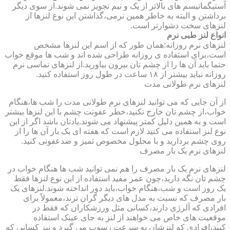
آستیگماتیسم های بالاتر از یک و نیم تجویز نمی شوند.از سوی دیگر
برداشتن و البته به خاطر همین نرمی،گذاشتن این نوع لنزها از
لنزهای سخت دشوارتر است.
انواع لنز طبی نرم
لنزهای نرم روزانه:همان طور که از اسم این لنزها مشخص
است،برای استفاده ی روزانه طراحی شده اند و شب ها موقع خواب
حتما باید آن ها را از چشم تان بیرون بیاورید.از لنزهای تماسی نرم
روزانه نباید بیشتر از ۱۸ ساعت در طول روز استفاده کنید.
لنزهای نرم طولانی مدت
از آن جایی که می توانید لنزهای نرم طولانی مدت را شب ها،هنگام
خواب،از چشم تان خارج نکنید،خطر عفونت چشم با این لنزها بیشتر
است و به همین دلیل کمتر پیشنهاد می شوند.یادتان باشد اگر از این
نوع لنز استفاده می کنید لازم است که هفته ای یک بار آن ها را از
روی چشم بردارید و با محلول مخصوص تمیز و ضدعفونی کنید.
لنزهای نرم یک بار مصرف
لنزهای نرم یک بار مصرف را هم نمی توانید شب ها هنگام خواب در
چشم تان نگه دارید،چون عمر مفید استفاده از این نوع لنزها فقط
یک روز است و شب،هنگام خواب،باید دور انداخته شوند.لنزهای یک
بار مصرف که نسبت به مدل های دیگر گران ترند،معمولاً برای
افرادی که آلرژی دارند،کسانی مثل ورزشکاران که فقط در
موقعیت های خاص می خواهند از لنز به جای عینک استفاده
کنند،افرادی که لنزشان به سرعت رسوب می گیرد و نیز کسانی که