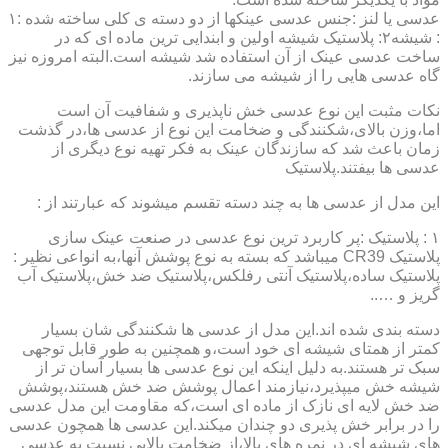
عدسی یا لنز :جنس عدسی عینکها از دو دسته ی کلی ساخته شده :۱
: شیشه۲: پلاستیک شیشه اولین و ابندایی ترین ماده ای که در
ساخت عدسی عینک از آن استفاده شد شیشه است.البته امروزه نیز
گاه عدسی هایی را از شیشه می سازند.
نکات مثبت این نوع عدسی خش ناپذیری و شفافیت آن است
اما،وزن بالای،شکنندگی و ضخامت این نوع از عدسی ها،در گذشت
زمان باعث شد که سازندگان عینک به فکر تهیه نوع دیگری از
عدسی ها بیفتند.پلاستیک
این مدل از عدسی ها به چند دسته تقسم میشوند که عبارتند از :
۱ : پلاستیک :پر کاربرد ترین نوع عدسی در صنعت عینک سازی
پلاستیک CR39 میباشد که بسته به نوع پوشش آنها،به انواعی نظیر :
پلاستیک ساده،پلاستیک آنتی رفلکس،پلاستیک ضد خش،پلاستیک آب
گریز و …..
دسته بندی شده اند.این مدل از عدسی ها شکنندگی شان بسیار
کمتر از همتای شیشه ای خود است،و همچنین به طور قابل توجهی
سبک تر هستند.به دلیل اینکه این نوع عدسی ها بسیار آسان تر از
شیشه خش میپذیرد،نیازمند اعمال پوشش ضد خش هستند،پوشش
ضد خش لایه ای نازک از ماده ای است،که مقاومت این مدل عدسی
را در برابر خش پذیری دو چندان میکند.این عدسی ها همچون عدسی
های شیشه ای در نمره های بالا،از ضخامت بالایی نسبت به عدسی