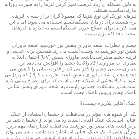
به دلیل مشغله ی زیاد فرصت تمیز کردن لنزها را به صورت روزانه
ندارند،مناسب هستند.
لنزهای توریک:این نوع لنزها که معمولاً گران تر از بقیه ی لنزهای
نرم هستند،برای درمان آستیگماتیسم استفاده می شوند اما با این
همه کارایی برای اصلاح عیوب آستیگماتیسم به اندازه ی لنزهای
سخت نافذ اکسیژن نیست.
چشم و خطرات اشعه ماورای بنفش نور خورشید اشعه ماورای
بنفش نور خورشید به پوست آسیب می زند.همچنین برای عدسی و
قرنیه چشم مضراست.اشعه ماورای بنفش (UV) احتمال ابتلا به
بیماری آب مروارید (کاتاراکت) چشم را افزایش می دهد.این
بیماری،عدسی چشم را کدر می کند و قدرت بینایی را کاهش می
دهد.همچنین اشعه ماورای بنفش باعث تخریب ماکولا (لکه زرد) می
شود.ماکولا بخشی از شبکیه چشم است که برای وضوح بینایی لازم
است.سایر مشکلات چشمی وابسته به اشعه ماورای بنفش شامل
ناخنک چشم و پیش ناخنک چشم است.
عینک آفتابی پلاریزه چیست؟
یکی از شیوه های مؤثر در محافظت از چشمان استفاده از عینک
آفتابی است.یک عینک آفتابی استاندارد می تواند از چشمان شما در
برابر اشعه های مضر نور خورشید محافظت کند.ازجمله مهم ترین
ویژگی هایی که یک عینک آفتابی استاندارد باید داشته باشد می توان
به محافظت 100 درصد در برابر اشعه فرابنفش خورشید و پلاریزه