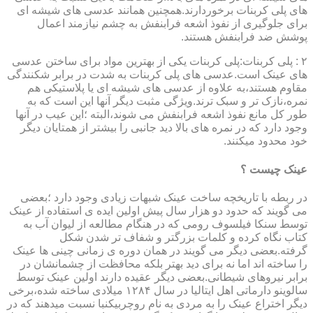
های پلی کربنات برخوردارند.همچنین همانند عدسی های شیشه ای
برای جلوگیری از نفوذ اشعه فرابنفش به چشم نیازمند اعمال
پوشش ضد فرابنفش هستند.
۲ : پلی کربنات:پلی کربنات یکی از بهترین مواد برای ساختن عدسی
های عینک است.عدسی های پلی کربنات به شدت در برابر شکنندگی
مقاوم هستند،به علاوه از عدسی های شیشه ای یا پلاستیکی هم
نمره،نازک تر و سبک ترند.ویژگی مثبت دیگر آنها این است که به
طور کل مانع نفوذ اشعه فرابنفش می شوند،البته ؛این عیب در آنها
وجود دارد که در نمره های بالا دید جانبی را بیشتر از همتایان دیگر
خود محدود میکنند.
عینک چیست ؟
در ربطه با تاریخچه ساخت عینک شبهات زیادی وجود دارد ؛بعضی
می گویند که حدود دو هزار سال پیش اولین ایده ی استفاده از عینک
توسط سنکا فیلسوف رومی که در هنگام مطالعه از لیوان آب به
کتاب نگاه کرده و کلمات بزرگتر و شفاف تر شدن شکل
گرفته.بعضی دیگر می گویند در همان دوره ی زمانی چینی ها عینک
را ساخته اند اما نه برای دید بهتر بلکه محافظت از چشمانشان در
برابر نیروهای شیطانی.بعضی دیگر عقیده دارند اولین عینک توسط
سالوینو دارماتی اهل ایتالیا در سال ۱۲۸۴ میلادی ساخته شده،برخی
دیگر اختراع عینک را به مردی به نام روچربیکنبا نسبت میدهند که در