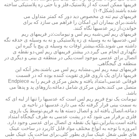
فریمها ممکن است که از پلاستیک،فلز و یا حتی زه پلاستیکی ساخته
شده باشند.(شکل۴-۱)
فریمهای نیم تنه ی مخصوص دید دور که کمتر متداول می
باشند،برای بیماران این امکان را فراهم می سازد که برای
خواندن،از زیر عدسیها نگاه کنند.
فریمهای ریم لس،شبه ریم لس و نیومانت:در فریمهای ریم
لس،عدسیها نه به وسیله ی زه پلاستیکی و نه به وسیله ی حدقه نگه
داشته می شوند.بلکه،بیشتر اوقات به وسیله ی پیچ یا گیره این
نگهداری انجام می گیرد.در بیشتر فریمهای ریم لس،دو نقطه ی
اتصال برای عدسی موجود است.یکی در منطقه ی بینی و دیگری در
منطقه ی گیجگاهی.
فریمهای نیمه ریم لس،مشابه ریم لس می باشند،بجز آنکه این
فریمها دارای یک بازوی فلزی تقویت کننده بوده که در قسمت
فوقانی عدسی،امتداد یافته و بخش مرکزی فریم را به Endpiece
متصل می کنند.بخش مرکزی شامل دماغه،بازوهای پد و پدها می
باشد.
نیومانت یک نوع فریم ریم لس است که عدسیها را تنها از لبه ای که
به سمت بینی قرار گرفته نگه می دارد.عدسیها در ناحیه ی
دماغه،اتصال یافته اند و اتصال دسته ها به فریم،توسط یک بازوی
فلزی برقرار می شود که در پشت عدسی به طرف گیجگاه امتداد
یافته است.بنابراین،تنها یک نقطه ی اتصال برای عدسی وجود دارد.
امروزه با توجه به انواع مختلف مواد قابل کاربرد در ساخت عینک
های طبی شغل عینک سازی بطور کلی،برای ساخت یک عینک طبی