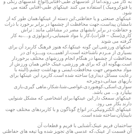
به کار می روند،اما از عدسیهای طبی-آفتابی(انواع عدسیهای رنگی و
یا فتوکرومیک ) استفاده می کنند عینکهای طبی-آفتابی گفته می
شود.
عینکهای صنعتی و یا حفاظتی:این دسته از عینکها،همان طور که از
نامشان پیداست،جهت محافظت از چشمها در برابر برخورد با ذرات
و حفاظت در برابر تابشهای مضر در مشاغلی مانند : تراش
کاری(سنگ – فلزات)،کار با مواد شیمیایی،رادیولوژی و…،به کار
گرفته می شوند
عینکهای ورزشی:این گونه عینکها،که هنوز فرهنگ کاربرد آن برای
بسیاری از مـردم ناشناخته است،از اهمیـــت ویـــژه ای در
محافظت از چشمها در هنگام انجام ورزشهای مختلف برخوردار
است.به­گونه ای که برای هر ورزشی،عینک خاص همان ورزش از
مواد مخصوص جهت محافظت،ایمنی و بهداشت چشم،(البته با
رعایت مسائل دیداری) ساخته شده است.کاربرد این عینکها برای
بازیهای میدانی،دوچرخه
سواری،اسکی،کوهنوردی،غواصی،شنا،شکار،ماهی گیری،بازی
بیلیارد و… می باشد.
عینکهای سمعک دار:این عینکها،برای اشخاصی که مشکل شنوایی
دارند بکار می رود.
عینکهای الکترونیکی:در انواع گوناگون و با کاربردهای مختلف جهت
نابینایان،ساخته شده است.
ساختمان فریم عینک:آشنایی با فریم و قطعات آن
آن قسمت از عینک،که عدسی های تجویز شده ویا تیغه های حفاظتی