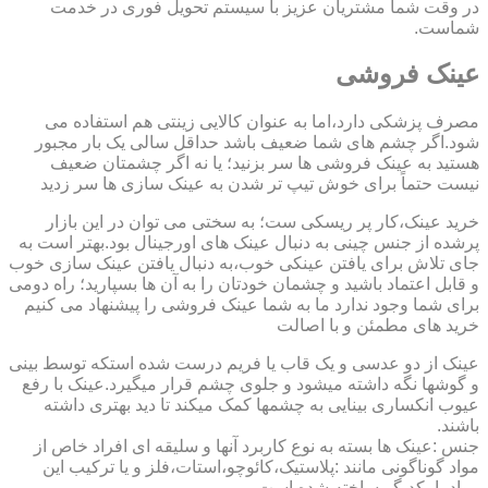
در وقت شما مشتریان عزیز با سیستم تحویل فوری در خدمت
شماست.
عینک فروشی
مصرف پزشکی دارد،اما به عنوان کالایی زینتی هم استفاده می
شود.اگر چشم های شما ضعیف باشد حداقل سالی یک بار مجبور
هستید به عینک فروشی ها سر بزنید؛ یا نه اگر چشمتان ضعیف
نیست حتماً برای خوش تیپ تر شدن به عینک سازی ها سر زدید
خرید عینک،کار پر ریسکی ست؛ به سختی می توان در این بازار
پرشده از جنس چینی به دنبال عینک های اورجینال بود.بهتر است به
جای تلاش برای یافتن عینکی خوب،به دنبال یافتن عینک سازی خوب
و قابل اعتماد باشید و چشمان خودتان را به آن ها بسپارید؛ راه دومی
برای شما وجود ندارد ما به شما عینک فروشی را پیشنهاد می کنیم
خرید های مطمئن و با اصالت
عینک از دو عدسی و یک قاب یا فریم درست شده استکه توسط بینی
و گوشها نگه داشته میشود و جلوی چشم قرار میگیرد.عینک با رفع
عیوب انکساری بینایی به چشمها کمک میکند تا دید بهتری داشته
باشند.
جنس :عینک ها بسته به نوع کاربرد آنها و سلیقه ای افراد خاص از
مواد گوناگونی مانند :پلاستیک،کائوچو،استات،فلز و یا ترکیب این
مواد با یکدیگر ساخته شده است.