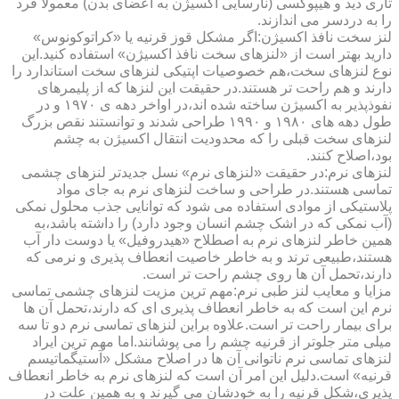
تاری دید و هیپوکسی (نارسایی اکسیژن به اعضای بدن) معمولا فرد
را به دردسر می اندازند.
لنز سخت نافذ اکسیژن:اگر مشکل قوز قرنیه یا «کراتوکونوس»
دارید بهتر است از «لنزهای سخت نافذ اکسیژن» استفاده کنید.این
نوع لنزهای سخت،هم خصوصیات اپتیکی لنزهای سخت استاندارد را
دارند و هم راحت تر هستند.در حقیقت این لنزها که از پلیمرهای
نفوذپذیر به اکسیژن ساخته شده اند،در اواخر دهه ی ۱۹۷۰ و در
طول دهه های ۱۹۸۰ و ۱۹۹۰ طراحی شدند و توانستند نقص بزرگ
لنزهای سخت قبلی را که محدودیت انتقال اکسیژن به چشم
بود،اصلاح کنند.
لنزهای نرم:در حقیقت «لنزهای نرم» نسل جدیدتر لنزهای چشمی
تماسی هستند.در طراحی و ساخت لنزهای نرم به جای مواد
پلاستیکی از موادی استفاده می شود که توانایی جذب محلول نمکی
(آب نمکی که در اشک چشم انسان وجود دارد) را داشته باشد،به
همین خاطر لنزهای نرم به اصطلاح «هیدروفیل» یا دوست دار آب
هستند،طبیعی ترند و به خاطر خاصیت انعطاف پذیری و نرمی که
دارند،تحمل آن ها روی چشم راحت تر است.
مزایا و معایب لنز طبی نرم:مهم ترین مزیت لنزهای چشمی تماسی
نرم این است که به خاطر انعطاف پذیری ای که دارند،تحمل آن ها
برای بیمار راحت تر است.علاوه براین لنزهای تماسی نرم دو تا سه
میلی متر جلوتر از قرنیه چشم را می پوشانند.اما مهم ترین ایراد
لنزهای تماسی نرم ناتوانی آن ها در اصلاح مشکل «آستیگماتیسم
قرنیه» است.دلیل این امر آن است که لنزهای نرم به خاطر انعطاف
پذیری،شکل قرنیه را به خودشان می گیرند و به همین علت در