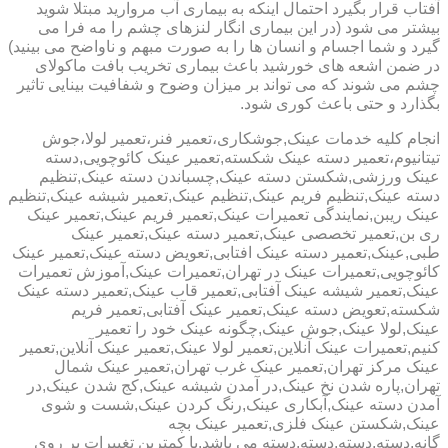
آفتاب قرار بگیرد احتمال اینکه به بیماری آب مروارید مبتلا شوید
بیشتر می شود (در این بیماری انگار لنزهای چشم را مه فرا می
گیرد و شما اجسام و انسان ها را به صورت مبهم و ناواضح می بینید)
در ضمن اشعه های خورشید باعث بیماری تخریب بافت ماکولای
چشم می شوند که می تواند بر میزان وضوح و شفافیت بینایی تاثیر
بگذارد و حتی باعث کوری شود.
انجام کلیه خدمات عینک,جوشکاری،تعمیر فنر،تعمیر لولا،جوش
تیتانیوم،تعمیر دسته عینک شکسته,تعمیر عینک کائوچویی,دسته
عینک ورزشی,شکستن دسته عینک,چسباندن دسته عینک,تنظیم
دسته عینک,تنظیم فریم عینک,تنظیم عینک,تعمیر شیشه عینک,تنظیم
عینک ریبن,نمایندگی تعمیرات عینک,تعمیر فریم عینک,تعمیر عینک
ری بن,تعمیر تخصصی عینک,تعمیر دسته عینک,تعمیر عینک
طبی,عینک,تعمیر دسته عینک افتابی,تعویض دسته عینک,تعمیر عینک
کائوچویی,تعمیرات عینک در تهران,تعمیرات عینک,آموزش تعمیرات
عینک,تعمیر شیشه عینک آفتابی,تعمیر قاب عینک,تعمیر دسته عینک
شکسته,تعویض دسته عینک,تعمیر عینک آفتابی,تعمیر فریم
عینک,لولا عینک,جوش عینک,چگونه عینک خود را تعمیر
کنیم,تعمیرات عینک آنلاین,تعمیر لولا عینک,تعمیر عینک آنلاین,تعمیر
عینک مرکز تهران,تعمیر عینک غرب تهران,تعمیر عینک شمال
تهران,پاره شدن نخ عینک,در آمدن شیشه عینک,کج شدن عینک,در
آمدن دسته عینک,آبکاری عینک,رنگ کردن عینک,شست و شوی
عینک,شکستن عینک فلزی,تعمیر عینک بچه
گانه,دسته,دسته,دسته,دسته می باشد.با کمترین تغییرات بر روی