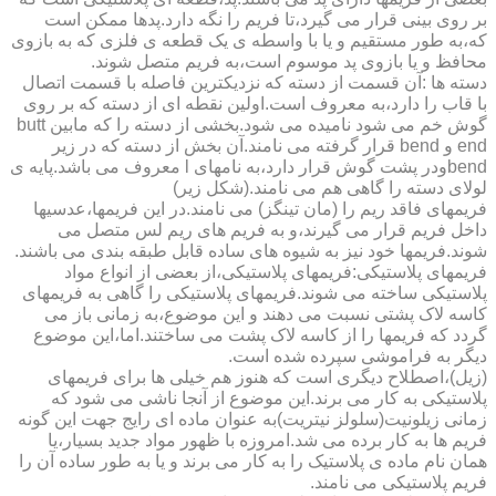
بر روی بینی قرار می گیرد،تا فریم را نگه دارد.پدها ممکن است
که،به طور مستقیم و یا با واسطه ی یک قطعه ی فلزی که به بازوی
محافظ و یا بازوی پد موسوم است،به فریم متصل شوند.
دسته ها :آن قسمت از دسته که نزدیکترین فاصله با قسمت اتصال
با قاب را دارد،به معروف است.اولین نقطه ای از دسته که بر روی
گوش خم می شود نامیده می شود.بخشی از دسته را که مابین butt
end و bend قرار گرفته می نامند.آن بخش از دسته که در زیر
bendودر پشت گوش قرار دارد،به نامهای l معروف می باشد.پایه ی
لولای دسته را گاهی هم می نامند.(شکل زیر)
فریمهای فاقد ریم را (مان تینگز) می نامند.در این فریمها،عدسیها
داخل فریم قرار می گیرند،و به فریم های ریم لس متصل می
شوند.فریمها خود نیز به شیوه های ساده قابل طبقه بندی می باشند.
فریمهای پلاستیکی:فریمهای پلاستیکی،از بعضی از انواع مواد
پلاستیکی ساخته می شوند.فریمهای پلاستیکی را گاهی به فریمهای
کاسه لاک پشتی نسبت می دهند و این موضوع،به زمانی باز می
گردد که فریمها را از کاسه لاک پشت می ساختند.اما،این موضوع
دیگر به فراموشی سپرده شده است.
(زیل)،اصطلاح دیگری است که هنوز هم خیلی ها برای فریمهای
پلاستیکی به کار می برند.این موضوع از آنجا ناشی می شود که
زمانی زیلونیت(سلولز نیتریت)به عنوان ماده ای رایج جهت این گونه
فریم ها به کار برده می شد.امروزه با ظهور مواد جدید بسیار،یا
همان نام ماده ی پلاستیک را به کار می برند و یا به طور ساده آن را
فریم پلاستیکی می نامند.