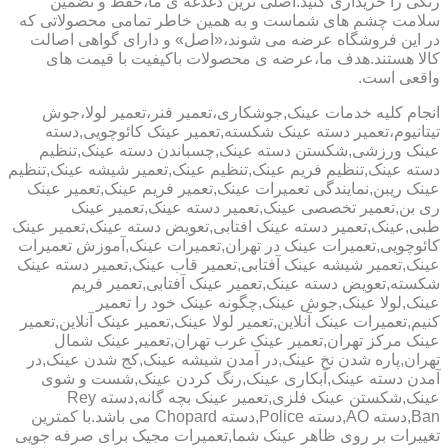
رنگی را خریداری کنید.اصلی ترین دغدغه ی ما،حفظ و تضمین
سلامت چشم های شماست و به همین خاطر تمامی محصولاتی که
در این فروشگاه عرضه می شوند،«اصل» و دارای گواهی اصالت
کالا هستند.هدف ما،عرضه ی محصولات باکیفیت با قیمت های
واقعی است.
انجام کلیه خدمات عینک,جوشکاری،تعمیر فنر،تعمیر لولا،جوش
تیتانیوم،تعمیر دسته عینک شکسته,تعمیر عینک کائوچویی,دسته
عینک ورزشی,شکستن دسته عینک,چسباندن دسته عینک,تنظیم
دسته عینک,تنظیم فریم عینک,تنظیم عینک,تعمیر شیشه عینک,تنظیم
عینک ریبن,نمایندگی تعمیرات عینک,تعمیر فریم عینک,تعمیر عینک
ری بن,تعمیر تخصصی عینک,تعمیر دسته عینک,تعمیر عینک
طبی,عینک,تعمیر دسته عینک افتابی,تعویض دسته عینک,تعمیر عینک
کائوچویی,تعمیرات عینک در تهران,تعمیرات عینک,آموزش تعمیرات
عینک,تعمیر شیشه عینک آفتابی,تعمیر قاب عینک,تعمیر دسته عینک
شکسته,تعویض دسته عینک,تعمیر عینک آفتابی,تعمیر فریم
عینک,لولا عینک,جوش عینک,چگونه عینک خود را تعمیر
کنیم,تعمیرات عینک آنلاین,تعمیر لولا عینک,تعمیر عینک آنلاین,تعمیر
عینک مرکز تهران,تعمیر عینک غرب تهران,تعمیر عینک شمال
تهران,پاره شدن نخ عینک,در آمدن شیشه عینک,کج شدن عینک,در
آمدن دسته عینک,آبکاری عینک,رنگ کردن عینک,شست و شوی
عینک,شکستن عینک فلزی,تعمیر عینک بچه گانه,دسته Rey
Ban,دسته AO,دسته Police,دسته Chopard می باشد.با کمترین
تغییرات بر روی ظاهر عینک شما,تعمیرات مجیک برای صرفه جویی