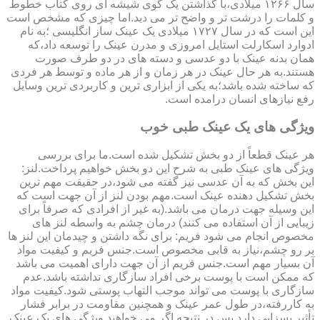
سال ۱۲۶۶ میلادی،با گذاشتن یک گوی شیشه ای روی کتاب خطوط
و کلمات را درشت تر و واضح تر می دید.اما چیزی که مشخص است
این است که در سال ۱۷۲۷ میلادی یک عینک ساز انگلیسی ؛به نام
ادوارد اسکارلت استایل امروزی و مدرن عینک را توسعه داد،که
همان بدنه عینک با دو عدسی و دسته های در دو طرف صورت
هستند.به هر حال عینک در هر زمان و از هر ماده و توسط هر فردی
که ساخته شده باشد؛به یکی از ابزاری ترین و کاربردی ترین وسایل
رفع نیازهای انسان درامده است.
ویژگی های یک عینک طبی خوب
هر عینک قطعاً از دو بخش تشکیل شده است.ما برای بررسی
ویژگی های عینک طبی به شرح این دو بخش خواهیم پرداخت.لنز:
این بخش که به آن عدسی نیز گفته می شود،در حقیقت مهم ترین
بخش تشکیل دهنده عینک است.مهم بودن لنز از آن جهت است که
این وسیله جهت درمان می باشد.(به غیر از افرادی که صرفاً برای
زیبایی از آن استفاده می کنند) درمان چشم به واسطه لنز های
مخصوص انجام می شود فریم: برای نگه داشتن و چیدمان این لنز ها
بر رو چشم،نیاز به قابی مخصوص است.جنس فریم و کیفیت مواد
آن بسیار مهم است.جنس فریم از آن جهت دارای اهمیت می باشد
که ممکن است با پوست برخی افراد سازگاری نداشته باشد.عدم
سازگاری با پوست می تواند موجب التهاب پوستی شود.کیفیت مواد
به کاررفته،در طول عمر عینک و همچنین مقاومت در برابر فشار
تأثیر بسزایی دارد.پس در نتیجه اگر می خواهید ویژگی های یک عینک