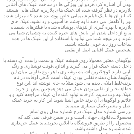
بودن آن اشاره کرد.هردو این ویژگی ها در ساخت عینک های آفتابی
پلاریزه در نظر گرفته شده اند.عینک های پلاریزه عینک هایی هستند
که لنز آن ها با یک فیلم شیمیایی خاص پوشانده شده که میزان شدت
نور را کاهش می دهند تا به چشم ها آسیبی وارد نشود.عینک های
پلاریزه با بهره گیری از لنزهای پوشانده شده با فیلترهای شیمیایی
مانع از داخل شدن این تابش های خیره کننده به چشمان شما می
شوند و درنتیجه شما می توانید با استفاده از این عینک ها در همه
ساعات روز دید خوبی داشته باشید.
تشخیص عینک آفتابی اصل از تقلبی
لوگوهای معتبر معمولا روی شیشه عینک و سمت راست آن،دسته یا
داخل دسته عینک قرار می گیرند و اندازه،فونت نوشتاری و رنگ
ثابتی دارند.کوچکترین اشتباه نوشتاری یا هر نوع تفاوتی میان این
لوگوها،نشان دهنده تقلبی بودن عینک است.گاهی اوقات در نام
برند،غلط املایی دیده می شود.مثلا به جای نوشته اند:.این نوع
خطاها،خبر از تقلبی بودن عینک می دهد.همچنین پیش از خرید
عینک،به وب سایت کارخانه تولید کننده آن عینک مراجعه کنید و با
علائم و لوگوهای آن برند خاص آشنا شوید.این کار به خرید عینک
اصل و معتبر،کمک بسیاری مینماید.
بررسی شماره مدل عینک درج شماره مدل روی تمام
محصولات،قانونی جهانی است و در ضمن فرقی نمی کند که
محصول را از طریق فروشگاه یا آنلاین بخرید.باید عینک خریداری
شده،شماره مدل داشته باشد.