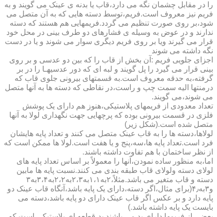
را در مقابل چشمان نگه می دارد،قاب یا بدنه ی عینک می گویند و به
فریم نیز معروف است.فریم،توسط دسته هایی که به آن متصل می
شود،بر روی صورت تنظیم می گردد.فریمهایی هم هستند که دسته
ندارند و در عوض به وسیله ی فشارهای دو طرف بینی در محل خود
قرار می گیرند ویا بر روی فریم دیگری سوار می شوند و یا در دست
نگه داشته می شوند
اجزای جلویی فریم :آن بخش از قاب را که بین دو عدسی و بر روی
بینی قرار می گیرد را پل گویند و لبه ای که دور عدسیهـا را در بر
گرفته،به حدقه معروف است.به قسمتهای بیرونی جلوی قاب که
درمنتها الیه سمت چپ و راست،در نقاطی که دسته ها به آنها متصل
می شوند،می گویند.
تعداد معدودی از فریمهای پلاستیکی،هنوز هم دارای یک پوشش
فلزی در قسمت بیرونی بوده که پرچهایی جهت نگهداری لولا به آنها
متصل شده است.(شکل زیر)
لولاها،دسته ها را به قاب عینک متصل می کنند و تعداد پایه هایشان
فرد است.تعداد پایه ها،سه،پنج و یا هفت است.لولا ها ممکن است که
از نظر ساختمان با هم تفاوت داشته باشند.
اما،به منظور ساده نمودن،آنها را معمولاً بر اساس تعداد پایه های
لولای دسته ولولای قاب طبقه بندی می کنند.نسبت پایه ها مابین
دسته و قاب متغیر می باشد.مثلاً،۲به۱،۱به۲،۳به۲،۲به۳،۴به۳
و۳به۴٫(برای مثال،اگر دسته،دارای یک پایه باشد،آنگاه قاب عینک دو
پایه دارد و بر عکس اگر قاب عینک دارای دو پایه باشد،دسته می
بایست یک پایه داشته باشد.)
بعضی از فریمها دارای پد می باشند.پد،قطعه ای پلاستیکی است که