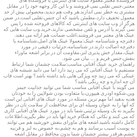
فروشنده معتبر:معمولا سایت های اینترنتی یا فروشگاه های
معتبر،جنس تقلبی نمی فروشند و با این کار وجهه خود را در مقابل
مشتری به خطر نمی اندازند.هر وقت هم دیدید،محصولی بیش از حد
معمول تخفیف دارد،مطمئن باشید که آن جنس،تقلبی است.در ضمن
هرگز از وب سایت های اینترنتی که کالاهای فروخته شده را پس
نمی گیرند یا آدرس و تلفن مشخصی ندارند،خرید.وب سایت هایی که
عینک های معتبر می فروشند،اغلب ضمانت هم ارائه می دهند.
دفترچه و شناسنامه عینک:معمولا عینک های اصل،شناسنامه یا
دفترچه اصالت دارند.در شناسنامه،جزئیات دقیقی در مورد
عینک،مقدار خش پذیری لنز،مقاومت آن در برابر اشعه ماوراء
بنفش،جنس فریم و … بیان می شود.
راهنمای خرید عینک آفتابی مناسب:سلامت چشمان شما ارتباط
مستقیم با عینک آفتابی که می زنید دارد اما می دانید شیشه های
عینکی که می زنید چه ویژگی هایی باید داشته باشد؟ بهتر است قاب
آن چه اندازه و چه رنگی باشد؟
می گویند با عینک آفتابی مناسب شما می توانید جذابیت جیمز
وین،شکوه اودری هیپورن،یا متفاوت بودن شولاپین را به خودتان
هدیه بدهید اما مهم ترین مسئله در مورد عینک های آفتابی این است
که آنها را به عنوان وسیله ای برای محافظت از سلامت تان در نظر
بگیرید نه یک وسیله تزئینی.شما باید در مورد عینک های آفتابی کاری
که می کنند و نکاتی که هنگام خرید آنها باید در نظر بگیرید،اطلاعات
کامل داشته باشید.اشعه های ماورای بنفش خورشید هم می توانند
به پوست آسیب برسانند و هم به چشم،به خصوص به لنز و قرنیه
چشم،هرقدر بیشتر چشمان شما بدون محافظ در مقابل اشعه