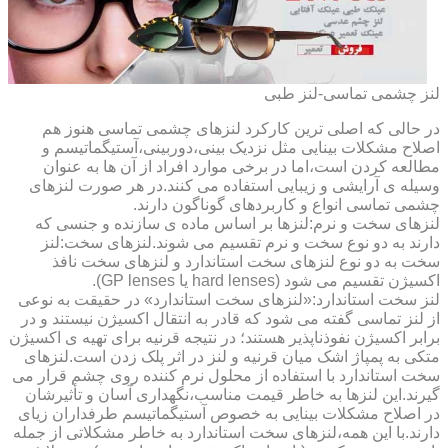
لنز چشمی تماسی-لنز طبی
در حالی که اصلی ترین کارکرد لنزهای چشمی تماسی هنوز هم
اصلاح مشکلات بینایی مثل نزدیک بینی،دوربینی،آستیگماتیسم و
مطالعه کردن است،اما در برخی موارد افراد از آن ها به عنوان
وسیله ی آرایشی و زیبایی استفاده می کنند.در هر صورت لنزهای
چشمی تماسی انواع و کاربردهای گوناگون دارند.
لنزهای سخت و نرم:لنزها بر اساس ماده ی سازنده و جنسی که
دارند به دو نوع سخت و نرم تقسیم می شوند.لنزهای سخت:لنز
سخت به دو نوع لنزهای سخت استاندارد و لنزهای سخت نافذ
اکسیژن تقسیم می شود (hard lenses یا GP lenses).
لنز سخت استاندارد:«لنزهای سخت استاندارد» در حقیقت به نوعی
از لنز تماسی گفته می شود که قادر به انتقال اکسیژن نیستند و در
برابر اکسیژن نفوذناپذیر هستند؛ در نتیجه قرنیه برای تهیه ی اکسیژن
متکی به پمپاژ اشک میان قرنیه و لنز در اثر پلک زدن است.لنزهای
سخت استاندارد با استفاده از محلول نرم کننده روی چشم قرار می
گیرند.این لنزها به خاطر قیمت مناسب،نگهداری آسان و تأثیرشان
در اصلاح مشکلات بینایی به خصوص آستیگماتیسم طرفداران زیای
دارند.با این همه،لنزهای سخت استاندارد به خاطر مشکلاتی از جمله