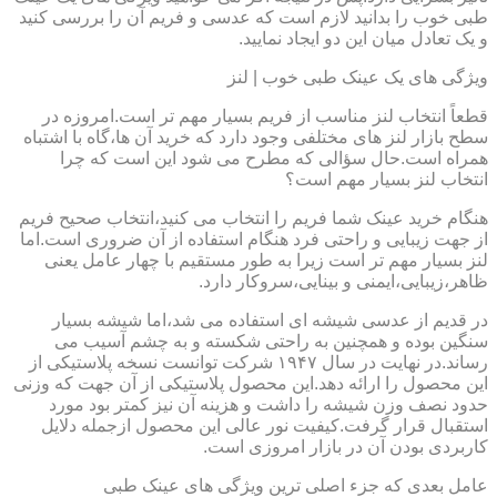
طبی خوب را بدانید لازم است که عدسی و فریم آن را بررسی کنید
و یک تعادل میان این دو ایجاد نمایید.
ویژگی های یک عینک طبی خوب | لنز
قطعاً انتخاب لنز مناسب از فریم بسیار مهم تر است.امروزه در
سطح بازار لنز های مختلفی وجود دارد که خرید آن ها،گاه با اشتباه
همراه است.حال سؤالی که مطرح می شود این است که چرا
انتخاب لنز بسیار مهم است؟
هنگام خرید عینک شما فریم را انتخاب می کنید،انتخاب صحیح فریم
از جهت زیبایی و راحتی فرد هنگام استفاده از آن ضروری است.اما
لنز بسیار مهم تر است زیرا به طور مستقیم با چهار عامل یعنی
ظاهر،زیبایی،ایمنی و بینایی،سروکار دارد.
در قدیم از عدسی شیشه ای استفاده می شد،اما شیشه بسیار
سنگین بوده و همچنین به راحتی شکسته و به چشم آسیب می
رساند.در نهایت در سال ۱۹۴۷ شرکت توانست نسخه پلاستیکی از
این محصول را ارائه دهد.این محصول پلاستیکی از آن جهت که وزنی
حدود نصف وزن شیشه را داشت و هزینه آن نیز کمتر بود مورد
استقبال قرار گرفت.کیفیت نور عالی این محصول ازجمله دلایل
کاربردی بودن آن در بازار امروزی است.
عامل بعدی که جزء اصلی ترین ویژگی های عینک طبی