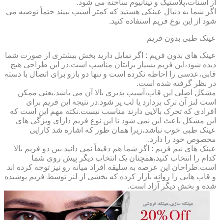
از استات،پلاستیک و تیتانیوم ساخته می شود.
اگر شما به دنبال عینکی هستید که کمتر آسیب ببیند حتماً توصیه می
شود از این نوع فریم استفاده کنید.
عینک طبی بدون فریم
عینک های بدون فریم : اگر تمایل دارید بخش بیشتری از صورت شما
دیده شود،این فریم بسیار برایتان مناسب است.در این طراحی هیچ
قابی،عدسی را احاطه نکرده است و تنها دو بازو برای اتصال با دسته
در نظر گرفته شده است.
مشکل اصلی این قاب،آسیب پذیری بالا آن می باشد.یعنی ممکن
است لنز آن ترک بردارد یا لب پر شود.در نتیجه این فریم برای
افرادی که تحرک بالایی دارند مناسب نیست.نکته مهم این است که
این مشکل باعث این نمی شود تا این نوع فریم دارای ویژگی های
عینک طبی خوب نباشد،زیرا همان طور که اشاره شد کارایی
مخصوص خود را دارد.
عینک های نیم فریم : اگر شما هم دقیقاً نمی دانید بین دو فریم بالا
کدام را انتخاب کنید،همچنان یک انتخاب دیگر پیش روی شما
است.طراحان این عرصه به سلیقه افراد میانه رو نیز توجه کرده اند
و قاب هایی را روانه بازار کرده که بخشی از لنز توسط فریم پوشیده
شده و بخش دیگر آزاد است.