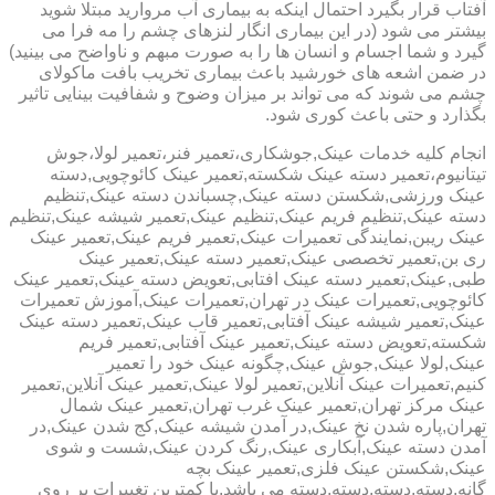
آفتاب قرار بگیرد احتمال اینکه به بیماری آب مروارید مبتلا شوید
بیشتر می شود (در این بیماری انگار لنزهای چشم را مه فرا می
گیرد و شما اجسام و انسان ها را به صورت مبهم و ناواضح می بینید)
در ضمن اشعه های خورشید باعث بیماری تخریب بافت ماکولای
چشم می شوند که می تواند بر میزان وضوح و شفافیت بینایی تاثیر
بگذارد و حتی باعث کوری شود.
انجام کلیه خدمات عینک,جوشکاری،تعمیر فنر،تعمیر لولا،جوش
تیتانیوم،تعمیر دسته عینک شکسته,تعمیر عینک کائوچویی,دسته
عینک ورزشی,شکستن دسته عینک,چسباندن دسته عینک,تنظیم
دسته عینک,تنظیم فریم عینک,تنظیم عینک,تعمیر شیشه عینک,تنظیم
عینک ریبن,نمایندگی تعمیرات عینک,تعمیر فریم عینک,تعمیر عینک
ری بن,تعمیر تخصصی عینک,تعمیر دسته عینک,تعمیر عینک
طبی,عینک,تعمیر دسته عینک افتابی,تعویض دسته عینک,تعمیر عینک
کائوچویی,تعمیرات عینک در تهران,تعمیرات عینک,آموزش تعمیرات
عینک,تعمیر شیشه عینک آفتابی,تعمیر قاب عینک,تعمیر دسته عینک
شکسته,تعویض دسته عینک,تعمیر عینک آفتابی,تعمیر فریم
عینک,لولا عینک,جوش عینک,چگونه عینک خود را تعمیر
کنیم,تعمیرات عینک آنلاین,تعمیر لولا عینک,تعمیر عینک آنلاین,تعمیر
عینک مرکز تهران,تعمیر عینک غرب تهران,تعمیر عینک شمال
تهران,پاره شدن نخ عینک,در آمدن شیشه عینک,کج شدن عینک,در
آمدن دسته عینک,آبکاری عینک,رنگ کردن عینک,شست و شوی
عینک,شکستن عینک فلزی,تعمیر عینک بچه
گانه,دسته,دسته,دسته,دسته می باشد.با کمترین تغییرات بر روی