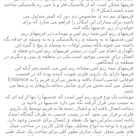
فریمها ممکن است که از پلاستیک،فلز و یا حتی زه پلاستیکی ساخته
شده باشند.(شکل۴-۱)
فریمهای نیم تنه ی مخصوص دید دور که کمتر متداول می
باشند،برای بیماران این امکان را فراهم می سازد که برای
خواندن،از زیر عدسیها نگاه کنند.
فریمهای ریم لس،شبه ریم لس و نیومانت:در فریمهای ریم
لس،عدسیها نه به وسیله ی زه پلاستیکی و نه به وسیله ی حدقه نگه
داشته می شوند.بلکه،بیشتر اوقات به وسیله ی پیچ یا گیره این
نگهداری انجام می گیرد.در بیشتر فریمهای ریم لس،دو نقطه ی
اتصال برای عدسی موجود است.یکی در منطقه ی بینی و دیگری در
منطقه ی گیجگاهی.
فریمهای نیمه ریم لس،مشابه ریم لس می باشند،بجز آنکه این
فریمها دارای یک بازوی فلزی تقویت کننده بوده که در قسمت
فوقانی عدسی،امتداد یافته و بخش مرکزی فریم را به Endpiece
متصل می کنند.بخش مرکزی شامل دماغه،بازوهای پد و پدها می
باشد.
نیومانت یک نوع فریم ریم لس است که عدسیها را تنها از لبه ای که
به سمت بینی قرار گرفته نگه می دارد.عدسیها در ناحیه ی
دماغه،اتصال یافته اند و اتصال دسته ها به فریم،توسط یک بازوی
فلزی برقرار می شود که در پشت عدسی به طرف گیجگاه امتداد
یافته است.بنابراین،تنها یک نقطه ی اتصال برای عدسی وجود دارد.
امروزه با توجه به انواع مختلف مواد قابل کاربرد در ساخت عینک
های طبی شغل عینک سازی بطور کلی،برای ساخت یک عینک طبی