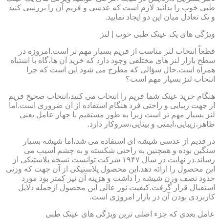
طبی خوب را بدانید لازم است که عدسی و فریم آن را بررسی کنید
و یک تعادل میان این دو ایجاد نمایید.
ویژگی های یک عینک طبی خوب | لنز
قطعاً انتخاب لنز مناسب از فریم بسیار مهم تر است.امروزه در
سطح بازار لنز های مختلفی وجود دارد که خرید آن ها،گاه با اشتباه
همراه است.حال سؤالی که مطرح می شود این است که چرا
انتخاب لنز بسیار مهم است؟
هنگام خرید عینک شما فریم را انتخاب می کنید،انتخاب صحیح فریم
از جهت زیبایی و راحتی فرد هنگام استفاده از آن ضروری است.اما
لنز بسیار مهم تر است زیرا به طور مستقیم با چهار عامل یعنی
ظاهر،زیبایی،ایمنی و بینایی،سروکار دارد.
در قدیم از عدسی شیشه ای استفاده می شد،اما شیشه بسیار
سنگین بوده و همچنین به راحتی شکسته و به چشم آسیب می
رساند.در نهایت در سال ۱۹۴۷ شرکت توانست نسخه پلاستیکی از
این محصول را ارائه دهد.این محصول پلاستیکی از آن جهت که وزنی
حدود نصف وزن شیشه را داشت و هزینه آن نیز کمتر بود مورد
استقبال قرار گرفت.کیفیت نور عالی این محصول ازجمله دلایل
کاربردی بودن آن در بازار امروزی است.
عامل بعدی که جزء اصلی ترین ویژگی های عینک طبی