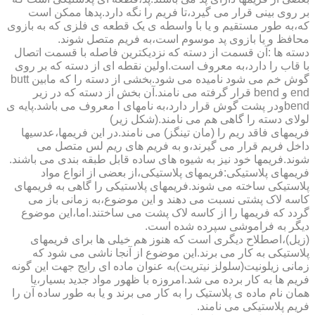
بر روی بینی قرار می گیرد،تا فریم را نگه دارد.پدها ممکن است
که،به طور مستقیم و یا با واسطه ی یک قطعه ی فلزی که به بازوی
محافظ و یا بازوی پد موسوم است،به فریم متصل شوند.
دسته ها :آن قسمت از دسته که نزدیکترین فاصله با قسمت اتصال
با قاب را دارد،به معروف است.اولین نقطه ای از دسته که بر روی
گوش خم می شود نامیده می شود.بخشی از دسته را که مابین butt
end و bend قرار گرفته می نامند.آن بخش از دسته که در زیر
bendودر پشت گوش قرار دارد،به نامهای l معروف می باشد.پایه ی
لولای دسته را گاهی هم می نامند.(شکل زیر)
فریمهای فاقد ریم را (مان تینگز) می نامند.در این فریمها،عدسیها
داخل فریم قرار می گیرند،و به فریم های ریم لس متصل می
شوند.فریمها خود نیز به شیوه های ساده قابل طبقه بندی می باشند.
فریمهای پلاستیکی:فریمهای پلاستیکی،از بعضی از انواع مواد
پلاستیکی ساخته می شوند.فریمهای پلاستیکی را گاهی به فریمهای
کاسه لاک پشتی نسبت می دهند و این موضوع،به زمانی باز می
گردد که فریمها را از کاسه لاک پشت می ساختند.اما،این موضوع
دیگر به فراموشی سپرده شده است.
(زیل)،اصطلاح دیگری است که هنوز هم خیلی ها برای فریمهای
پلاستیکی به کار می برند.این موضوع از آنجا ناشی می شود که
زمانی زیلونیت(سلولز نیتریت)به عنوان ماده ای رایج جهت این گونه
فریم ها به کار برده می شد.امروزه با ظهور مواد جدید بسیار،یا
همان نام ماده ی پلاستیک را به کار می برند و یا به طور ساده آن را
فریم پلاستیکی می نامند.