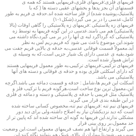
فریمهای فلزی:فریمهای فلزی،فریمهایی هستند که همه ی
قسمتهای آن بجز پدها و بخشهای عقبی دسته ها ( که با
پلاستیک،پوشیده شده) از فلز ساخته شده اند.حدقه ی فریم به طور
کامل،عدسی را در بر می گیرد.(شکل۱-۱)
فریمهای زه پلاستیکی :فریمهای زه پلاستیکی را گاهی اوقات (بالا
پلاستیکی) هم می نامند.عدسی در این گونه فریمها به توسط زه
پلاستیکی که گرداگرد لبه ی آنها را در بر می گیرد،نگاه داشته می
شوند.این موضوع باعث می شود که فریم،ریم لس به نظر
آید.معمولاً قسمت فوقانی عدسی،به حدقه ی بالایی فریم جفت می
شود.بقیه ی عدسی دارای یک شیار جزیی است،که به وسیله ی
تراش هموار شده است.
فریمهای ترکیبی:فریمهای ترکیبی،به طور معمول فریمهایی هستند
که دارای اسکلتی فلزی بوده و حدقه ی فوقانی و دسته های آنها
پلاستیکی می باشد.
اسکلت این فریم ها،شامل : حدقه و قسمت دماغه می باشد.اگرچه
این،معمول ترین نوع ساخت است،هرگونه فریم با ترکیب فلز و
پلاستیک مثل فریمی با حدقه ی پلاستیکی و دسته و دماغه ی فلزی
در این طبقه بندی قرار می گیرند.
فریمهای نیم تنه :فریمهای نیم تنه،مخصوص کسانی ساخته شده
است که دید نزدیکشان نیاز به اصلاح داشته،ولی برای دید دور
مشکلی ندارند.این فریمها به گونه ای ساخته شده اند که پایین تر از
حد معمول،بر روی بینی قرار
می گیرند و ارتفاع آنها هم نصف فریمهای معمولی است.این وضعیت
سبب می شود،تا بیماران از بالای عینک هم بتوانند نگاه کنند.این