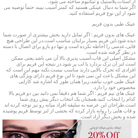
از استات،پلاستیک و تیتانیوم ساخته می شود.
اگر شما به دنبال عینکی هستید که کمتر آسیب ببیند حتماً توصیه می
شود از این نوع فریم استفاده کنید.
عینک طبی بدون فریم
عینک های بدون فریم : اگر تمایل دارید بخش بیشتری از صورت شما
دیده شود،این فریم بسیار برایتان مناسب است.در این طراحی هیچ
قابی،عدسی را احاطه نکرده است و تنها دو بازو برای اتصال با دسته
در نظر گرفته شده است.
مشکل اصلی این قاب،آسیب پذیری بالا آن می باشد.یعنی ممکن
است لنز آن ترک بردارد یا لب پر شود.در نتیجه این فریم برای
افرادی که تحرک بالایی دارند مناسب نیست.نکته مهم این است که
این مشکل باعث این نمی شود تا این نوع فریم دارای ویژگی های
عینک طبی خوب نباشد،زیرا همان طور که اشاره شد کارایی
مخصوص خود را دارد.
عینک های نیم فریم : اگر شما هم دقیقاً نمی دانید بین دو فریم بالا
کدام را انتخاب کنید،همچنان یک انتخاب دیگر پیش روی شما
است.طراحان این عرصه به سلیقه افراد میانه رو نیز توجه کرده اند
و قاب هایی را روانه بازار کرده که بخشی از لنز توسط فریم پوشیده
شده و بخش دیگر آزاد است.