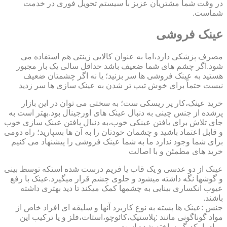
در وقت شما مشتریان عزیز با سیستم تحویل فوری در خدمت
شماست.
عینک فروشی
مصرف پزشکی دارد،اما به عنوان کالایی زینتی هم استفاده می
شود.اگر چشم های شما ضعیف باشد حداقل سالی یک بار مجبور
هستید به عینک فروشی ها سر بزنید؛ یا نه اگر چشمتان ضعیف
نیست حتماً برای خوش تیپ تر شدن به عینک سازی ها سر زدید
خرید عینک،کار پر ریسکی ست؛ به سختی می توان در این بازار
پرشده از جنس چینی به دنبال عینک های اورجینال بود.بهتر است به
جای تلاش برای یافتن عینکی خوب،به دنبال یافتن عینک سازی خوب
و قابل اعتماد باشید و چشمان خودتان را به آن ها بسپارید؛ راه دومی
برای شما وجود ندارد ما به شما عینک فروشی را پیشنهاد می کنیم
خرید های مطمئن و با اصالت
عینک از دو عدسی و یک قاب یا فریم درست شده استکه توسط بینی
و گوشها نگه داشته میشود و جلوی چشم قرار میگیرد.عینک با رفع
عیوب انکساری بینایی به چشمها کمک میکند تا دید بهتری داشته
باشند.
جنس :عینک ها بسته به نوع کاربرد آنها و سلیقه ای افراد خاص از
مواد گوناگونی مانند :پلاستیک،کائوچو،استات،فلز و یا ترکیب این
مواد با یکدیگر ساخته شده است.