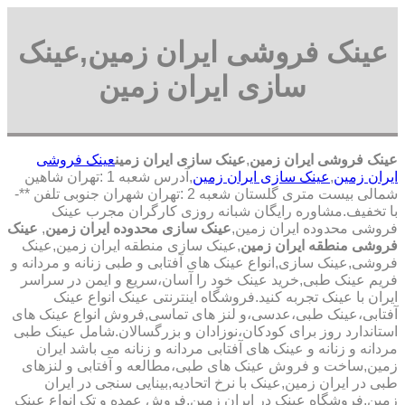
عینک فروشی ایران زمین,عینک
سازی ایران زمین
عینک فروشی ایران زمین
,
عینک سازی ایران زمین
عینک فروشی
ایران زمین
,
عینک سازی ایران زمین
,آدرس شعبه 1 :تهران شاهین
شمالی بیست متری گلستان شعبه 2 :تهران شهران جنوبی تلفن **-
با تخفیف.مشاوره رایگان شبانه روزی کارگران مجرب عینک
فروشی محدوده ایران زمین,
عینک سازی محدوده ایران زمین
,
عینک
فروشی منطقه ایران زمین
,عینک سازی منطقه ایران زمین,عینک
فروشی,عینک سازی,انواع عینک های آفتابی و طبی زنانه و مردانه و
فریم عینک طبی,خرید عینک خود را آسان،سریع و ایمن در سراسر
ایران با عینک تجربه کنید.فروشگاه اینترنتی عینک انواع عینک
آفتابی،عینک طبی،عدسی،و لنز های تماسی,فروش انواع عینک های
استاندارد روز برای کودکان،نوزادان و بزرگسالان.شامل عینک طبی
مردانه و زنانه و عینک های آفتابی مردانه و زنانه می باشد ایران
زمین,ساخت و فروش عینک های طبی،مطالعه و آفتابی و لنزهای
طبی در ایران زمین,عینک با نرخ اتحادیه,بینایی سنجی در ایران
زمین,فروشگاه عینک در ایران زمین,فروش عمده و تک انواع عینک