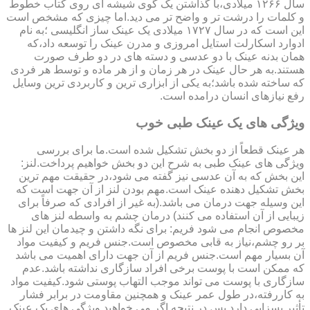
سال ۱۲۶۶ میلادی،با گذاشتن یک گوی شیشه ای روی کتاب خطوط
و کلمات را درشت تر و واضح تر می دید.اما چیزی که مشخص است
این است که در سال ۱۷۲۷ میلادی یک عینک ساز انگلیسی ؛به نام
ادوارد اسکارلت استایل امروزی و مدرن عینک را توسعه داد،که
همان بدنه عینک با دو عدسی و دسته های در دو طرف صورت
هستند.به هر حال عینک در هر زمان و از هر ماده و توسط هر فردی
که ساخته شده باشد؛به یکی از ابزاری ترین و کاربردی ترین وسایل
رفع نیازهای انسان درامده است.
ویژگی های یک عینک طبی خوب
هر عینک قطعاً از دو بخش تشکیل شده است.ما برای بررسی
ویژگی های عینک طبی به شرح این دو بخش خواهیم پرداخت.لنز:
این بخش که به آن عدسی نیز گفته می شود،در حقیقت مهم ترین
بخش تشکیل دهنده عینک است.مهم بودن لنز از آن جهت است که
این وسیله جهت درمان می باشد.(به غیر از افرادی که صرفاً برای
زیبایی از آن استفاده می کنند) درمان چشم به واسطه لنز های
مخصوص انجام می شود فریم: برای نگه داشتن و چیدمان این لنز ها
بر رو چشم،نیاز به قابی مخصوص است.جنس فریم و کیفیت مواد
آن بسیار مهم است.جنس فریم از آن جهت دارای اهمیت می باشد
که ممکن است با پوست برخی افراد سازگاری نداشته باشد.عدم
سازگاری با پوست می تواند موجب التهاب پوستی شود.کیفیت مواد
به کاررفته،در طول عمر عینک و همچنین مقاومت در برابر فشار
تأثیر بسزایی دارد.پس در نتیجه اگر می خواهید ویژگی های یک عینک