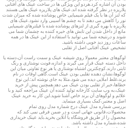
بودن آن اشاره کرد.هردو این ویژگی ها در ساخت عینک های آفتابی
پلاریزه در نظر گرفته شده اند.عینک های پلاریزه عینک هایی هستند
که لنز آن ها با یک فیلم شیمیایی خاص پوشانده شده که میزان شدت
نور را کاهش می دهند تا به چشم ها آسیبی وارد نشود.عینک های
پلاریزه با بهره گیری از لنزهای پوشانده شده با فیلترهای شیمیایی
مانع از داخل شدن این تابش های خیره کننده به چشمان شما می
شوند و درنتیجه شما می توانید با استفاده از این عینک ها در همه
ساعات روز دید خوبی داشته باشید.
تشخیص عینک آفتابی اصل از تقلبی
لوگوهای معتبر معمولا روی شیشه عینک و سمت راست آن،دسته یا
داخل دسته عینک قرار می گیرند و اندازه،فونت نوشتاری و رنگ
ثابتی دارند.کوچکترین اشتباه نوشتاری یا هر نوع تفاوتی میان این
لوگوها،نشان دهنده تقلبی بودن عینک است.گاهی اوقات در نام
برند،غلط املایی دیده می شود.مثلا به جای نوشته اند:.این نوع
خطاها،خبر از تقلبی بودن عینک می دهد.همچنین پیش از خرید
عینک،به وب سایت کارخانه تولید کننده آن عینک مراجعه کنید و با
علائم و لوگوهای آن برند خاص آشنا شوید.این کار به خرید عینک
اصل و معتبر،کمک بسیاری مینماید.
بررسی شماره مدل عینک درج شماره مدل روی تمام
محصولات،قانونی جهانی است و در ضمن فرقی نمی کند که
محصول را از طریق فروشگاه یا آنلاین بخرید.باید عینک خریداری
شده،شماره مدل داشته باشد.