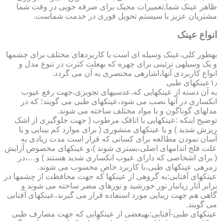
ظاهر عینک شما,تعمیرات مجیک برای صرفه جویی در وقت شما
مشتریان عزیز با سیستم تحویل فوری در خدمت شماست.
انواع عینک
به­طور کلی،عینک وسیله ای است با کاربردهای مختلف برای چشمها
و یک وسیله­ی تزئینی برای چهره که به­علت کثرت در تنوع مدل و
انواع کاربردی آنها،اشاره­ی مختصری به آن می گردد.
۱٫عینکهای طبی
به آن دسته از عینکهایی که،عدسیهای تجویزی،جهت رفع عیوب
انکساری در آنها نصب می شود،عینکهای طبی می گویند؛ که در
مدلهای گوناگون و با مواد مختلف ساخته می شوند.
توضیح اینکه :عینکهایی با اتاقک مرطوب ( جهت جلوگیری از اشک
ریزش شدید ) و یا عینکهای منشوری ( برای موارد کم بینایی و یا
آسان نمودن مطالعه برای کسانی که قرار است مدت زیادی به
علت فلج اندامهای اصلی،بستری شوند )،و عینکهای مخصوص آرایش
( برای اشخاصی که دارای عیوب انکساری شدید هستند ) و…،در
زمره­ی عینکهای طبی،با کاربرد خاص محسوب می شوند.
عینکهای آفتابی:به گروهی از عینکها که جهت محافظت از چشمها در
برابر آثار زیانبار نور خورشید و نورهای مضر ساخته می شوند و
گاهی هم جهت زیبایی مورد استفاده قرار می گیرند،عینکهای آفتابی
می گویند.
عینکهای طبی-آفتابی:به­بعضی از عینکهایی که جهت مصارف طبی