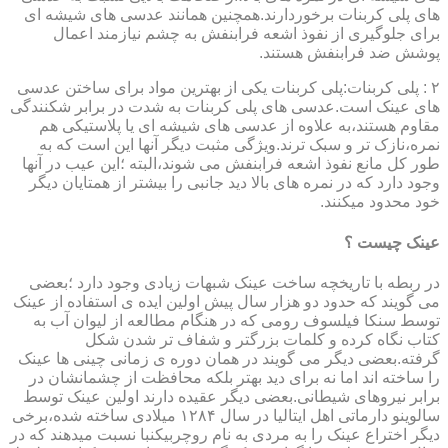
های پلی کربنات برخوردارند.همچنین همانند عدسی های شیشه ای
برای جلوگیری از نفوذ اشعه فرابنفش به چشم نیازمند اعمال
پوشش ضد فرابنفش هستند.
۲ : پلی کربنات:پلی کربنات یکی از بهترین مواد برای ساختن عدسی
های عینک است.عدسی های پلی کربنات به شدت در برابر شکنندگی
مقاوم هستند،به علاوه از عدسی های شیشه ای یا پلاستیکی هم
نمره،نازک تر و سبک ترند.ویژگی مثبت دیگر آنها این است که به
طور کل مانع نفوذ اشعه فرابنفش می شوند،البته ؛این عیب در آنها
وجود دارد که در نمره های بالا دید جانبی را بیشتر از همتایان دیگر
خود محدود میکنند.
عینک چیست ؟
در ربطه با تاریخچه ساخت عینک شبهات زیادی وجود دارد ؛بعضی
می گویند که حدود دو هزار سال پیش اولین ایده ی استفاده از عینک
توسط سنکا فیلسوف رومی که در هنگام مطالعه از لیوان آب به
کتاب نگاه کرده و کلمات بزرگتر و شفاف تر شدن شکل
گرفته.بعضی دیگر می گویند در همان دوره ی زمانی چینی ها عینک
را ساخته اند اما نه برای دید بهتر بلکه محافظت از چشمانشان در
برابر نیروهای شیطانی.بعضی دیگر عقیده دارند اولین عینک توسط
سالوینو دارماتی اهل ایتالیا در سال ۱۲۸۴ میلادی ساخته شده،برخی
دیگر اختراع عینک را به مردی به نام روچربیکنبا نسبت میدهند که در