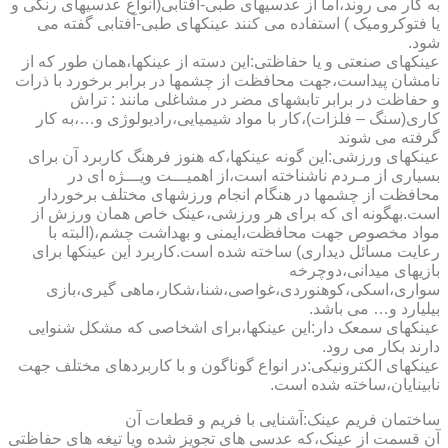
به کار می روند،اما از عدسیهای طبی-آفتابی(انواع عدسیهای رنگی و
یا فتوکرومیک ) استفاده می کنند عینکهای طبی-آفتابی گفته می
شود.
عینکهای صنعتی و یا حفاظتی:این دسته از عینکها،همان طور که از
نامشان پیداست،جهت محافظت از چشمها در برابر برخورد با ذرات
و حفاظت در برابر تابشهای مضر در مشاغلی مانند : تراش
کاری(سنگ – فلزات)،کار با مواد شیمیایی،رادیولوژی و…،به کار
گرفته می شوند
عینکهای ورزشی:این گونه عینکها،که هنوز فرهنگ کاربرد آن برای
بسیاری از مـردم ناشناخته است،از اهمیـــت ویـــژه ای در
محافظت از چشمها در هنگام انجام ورزشهای مختلف برخوردار
است.به­گونه ای که برای هر ورزشی،عینک خاص همان ورزش از
مواد مخصوص جهت محافظت،ایمنی و بهداشت چشم،(البته با
رعایت مسائل دیداری) ساخته شده است.کاربرد این عینکها برای
بازیهای میدانی،دوچرخه
سواری،اسکی،کوهنوردی،غواصی،شنا،شکار،ماهی گیری،بازی
بیلیارد و… می باشد.
عینکهای سمعک دار:این عینکها،برای اشخاصی که مشکل شنوایی
دارند بکار می رود.
عینکهای الکترونیکی:در انواع گوناگون و با کاربردهای مختلف جهت
نابینایان،ساخته شده است.
ساختمان فریم عینک:آشنایی با فریم و قطعات آن
آن قسمت از عینک،که عدسی های تجویز شده ویا تیغه های حفاظتی