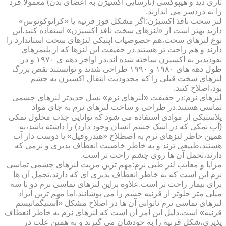
تاری دید و هیپوکسی (نارسایی اکسیژن به اعضای بدن) معمولا فرد
را به دردسر می اندازند.
لنز سخت نافذ اکسیژن:اگر مشکل قوز قرنیه یا «کراتوکونوس»
دارید بهتر است از «لنزهای سخت نافذ اکسیژن» استفاده کنید.این
نوع لنزهای سخت،هم خصوصیات اپتیکی لنزهای سخت استاندارد را
دارند و هم راحت تر هستند.در حقیقت این لنزها که از پلیمرهای
نفوذپذیر به اکسیژن ساخته شده اند،در اواخر دهه ی ۱۹۷۰ و در
طول دهه های ۱۹۸۰ و ۱۹۹۰ طراحی شدند و توانستند نقص بزرگ
لنزهای سخت قبلی را که محدودیت انتقال اکسیژن به چشم
بود،اصلاح کنند.
لنزهای نرم:در حقیقت «لنزهای نرم» نسل جدیدتر لنزهای چشمی
تماسی هستند.در طراحی و ساخت لنزهای نرم به جای مواد
پلاستیکی از موادی استفاده می شود که توانایی جذب محلول نمکی
(آب نمکی که در اشک چشم انسان وجود دارد) را داشته باشد،به
همین خاطر لنزهای نرم به اصطلاح «هیدروفیل» یا دوست دار آب
هستند،طبیعی ترند و به خاطر خاصیت انعطاف پذیری و نرمی که
دارند،تحمل آن ها روی چشم راحت تر است.
مزایا و معایب لنز طبی نرم:مهم ترین مزیت لنزهای چشمی تماسی
نرم این است که به خاطر انعطاف پذیری ای که دارند،تحمل آن ها
برای بیمار راحت تر است.علاوه براین لنزهای تماسی نرم دو تا سه
میلی متر جلوتر از قرنیه چشم را می پوشانند.اما مهم ترین ایراد
لنزهای تماسی نرم ناتوانی آن ها در اصلاح مشکل «آستیگماتیسم
قرنیه» است.دلیل این امر آن است که لنزهای نرم به خاطر انعطاف
پذیری،شکل قرنیه را به خودشان می گیرند و به همین علت در