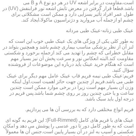
است،مقاومت در برابر اشعه UV در هر دو نوع A و B می
باشد.قطعاً قرار گرفتن در معرض تابش اشعه نور فرابنفش (UV) در
طول عمر افراد تأثیر بسزایی دارد و ممکن است مشکلاتی برای
چشم او ازجمله آب مروارید و دژنراسیون ماکولا،ایجاد کند.
عینک طبی زنانه-عینک طبی مردانه
به طور کلی یکی از ویژگی های یک عینک طبی خوب این است که
لنز آن از نظر پزشکی مناسب بیماری چشم باشد و همچنین بتواند در
مقابل خطراتی که چشم را تهدید می کند ازجمله برخورد و شکستی
مقاومت کند.البته انعکاس نور و سرعت پخش آن نیز بسیار مهم
است که هنگام خرید عینک باید درباره این موضوعات از فروشنده
سؤال کنید.
فریم:عینک طبی نیمه فریم قاب عینک عامل مهم دیگر برای عینک
طبی می باشد.فریم از چندین جهت حائز اهمیت است.اول اینکه
وزن آن بسیار مهم است زیرا در برخی موارد ممکن است چندین
ساعت و یا حتی چندین روز بر روی چشم شما باشد.پس فریم در
درجه اول باید سبک باشد.
فریم انواع مختلفی دارد که به بررسی آن ها می پردازیم.
عینک های با فریم های کامل (Full-Rimmed): این فریم به گونه ای
است که به طور کامل دور تا دور عدسی را پوشش می دهد و امکان
شکستی و آسیب به لنز در آن بسیار پایین است.جنس آن ها معمولاً