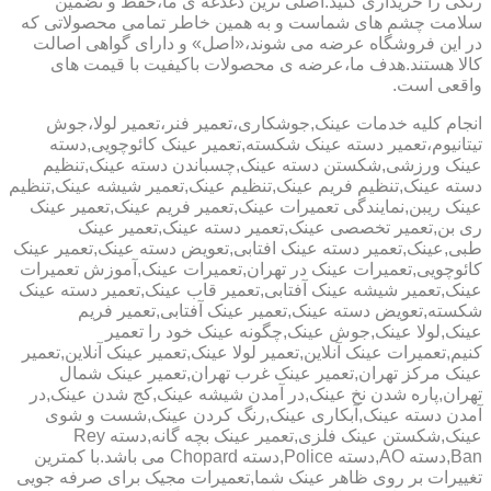
رنگی را خریداری کنید.اصلی ترین دغدغه ی ما،حفظ و تضمین
سلامت چشم های شماست و به همین خاطر تمامی محصولاتی که
در این فروشگاه عرضه می شوند،«اصل» و دارای گواهی اصالت
کالا هستند.هدف ما،عرضه ی محصولات باکیفیت با قیمت های
واقعی است.
انجام کلیه خدمات عینک,جوشکاری،تعمیر فنر،تعمیر لولا،جوش
تیتانیوم،تعمیر دسته عینک شکسته,تعمیر عینک کائوچویی,دسته
عینک ورزشی,شکستن دسته عینک,چسباندن دسته عینک,تنظیم
دسته عینک,تنظیم فریم عینک,تنظیم عینک,تعمیر شیشه عینک,تنظیم
عینک ریبن,نمایندگی تعمیرات عینک,تعمیر فریم عینک,تعمیر عینک
ری بن,تعمیر تخصصی عینک,تعمیر دسته عینک,تعمیر عینک
طبی,عینک,تعمیر دسته عینک افتابی,تعویض دسته عینک,تعمیر عینک
کائوچویی,تعمیرات عینک در تهران,تعمیرات عینک,آموزش تعمیرات
عینک,تعمیر شیشه عینک آفتابی,تعمیر قاب عینک,تعمیر دسته عینک
شکسته,تعویض دسته عینک,تعمیر عینک آفتابی,تعمیر فریم
عینک,لولا عینک,جوش عینک,چگونه عینک خود را تعمیر
کنیم,تعمیرات عینک آنلاین,تعمیر لولا عینک,تعمیر عینک آنلاین,تعمیر
عینک مرکز تهران,تعمیر عینک غرب تهران,تعمیر عینک شمال
تهران,پاره شدن نخ عینک,در آمدن شیشه عینک,کج شدن عینک,در
آمدن دسته عینک,آبکاری عینک,رنگ کردن عینک,شست و شوی
عینک,شکستن عینک فلزی,تعمیر عینک بچه گانه,دسته Rey
Ban,دسته AO,دسته Police,دسته Chopard می باشد.با کمترین
تغییرات بر روی ظاهر عینک شما,تعمیرات مجیک برای صرفه جویی