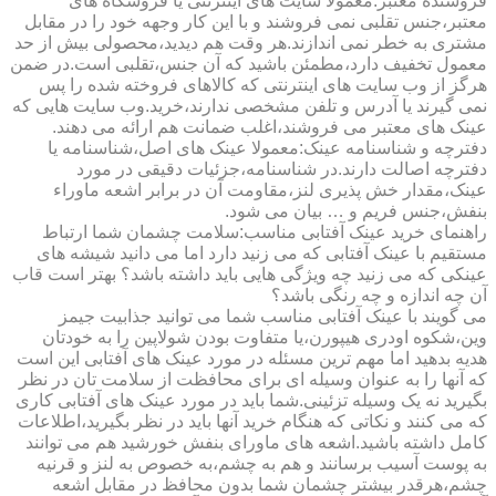
فروشنده معتبر:معمولا سایت های اینترنتی یا فروشگاه های
معتبر،جنس تقلبی نمی فروشند و با این کار وجهه خود را در مقابل
مشتری به خطر نمی اندازند.هر وقت هم دیدید،محصولی بیش از حد
معمول تخفیف دارد،مطمئن باشید که آن جنس،تقلبی است.در ضمن
هرگز از وب سایت های اینترنتی که کالاهای فروخته شده را پس
نمی گیرند یا آدرس و تلفن مشخصی ندارند،خرید.وب سایت هایی که
عینک های معتبر می فروشند،اغلب ضمانت هم ارائه می دهند.
دفترچه و شناسنامه عینک:معمولا عینک های اصل،شناسنامه یا
دفترچه اصالت دارند.در شناسنامه،جزئیات دقیقی در مورد
عینک،مقدار خش پذیری لنز،مقاومت آن در برابر اشعه ماوراء
بنفش،جنس فریم و … بیان می شود.
راهنمای خرید عینک آفتابی مناسب:سلامت چشمان شما ارتباط
مستقیم با عینک آفتابی که می زنید دارد اما می دانید شیشه های
عینکی که می زنید چه ویژگی هایی باید داشته باشد؟ بهتر است قاب
آن چه اندازه و چه رنگی باشد؟
می گویند با عینک آفتابی مناسب شما می توانید جذابیت جیمز
وین،شکوه اودری هیپورن،یا متفاوت بودن شولاپین را به خودتان
هدیه بدهید اما مهم ترین مسئله در مورد عینک های آفتابی این است
که آنها را به عنوان وسیله ای برای محافظت از سلامت تان در نظر
بگیرید نه یک وسیله تزئینی.شما باید در مورد عینک های آفتابی کاری
که می کنند و نکاتی که هنگام خرید آنها باید در نظر بگیرید،اطلاعات
کامل داشته باشید.اشعه های ماورای بنفش خورشید هم می توانند
به پوست آسیب برسانند و هم به چشم،به خصوص به لنز و قرنیه
چشم،هرقدر بیشتر چشمان شما بدون محافظ در مقابل اشعه