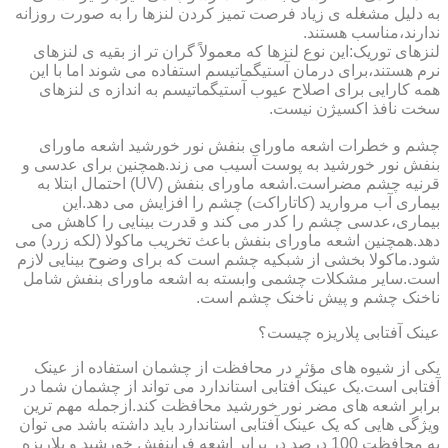
به دلیل مشغله ی زیاد فرصت تمیز کردن لنزها را به صورت روزانه
ندارند،مناسب هستند.
لنزهای توریک:این نوع لنزها که معمولاً گران تر از بقیه ی لنزهای
نرم هستند،برای درمان آستیگماتیسم استفاده می شوند اما با این
همه کارایی برای اصلاح عیوب آستیگماتیسم به اندازه ی لنزهای
سخت نافذ اکسیژن نیست.
چشم و خطرات اشعه ماورای بنفش نور خورشید اشعه ماورای
بنفش نور خورشید به پوست آسیب می زند.همچنین برای عدسی و
قرنیه چشم مضراست.اشعه ماورای بنفش (UV) احتمال ابتلا به
بیماری آب مروارید (کاتاراکت) چشم را افزایش می دهد.این
بیماری،عدسی چشم را کدر می کند و قدرت بینایی را کاهش می
دهد.همچنین اشعه ماورای بنفش باعث تخریب ماکولا (لکه زرد) می
شود.ماکولا بخشی از شبکیه چشم است که برای وضوح بینایی لازم
است.سایر مشکلات چشمی وابسته به اشعه ماورای بنفش شامل
ناخنک چشم و پیش ناخنک چشم است.
عینک آفتابی پلاریزه چیست؟
یکی از شیوه های مؤثر در محافظت از چشمان استفاده از عینک
آفتابی است.یک عینک آفتابی استاندارد می تواند از چشمان شما در
برابر اشعه های مضر نور خورشید محافظت کند.ازجمله مهم ترین
ویژگی هایی که یک عینک آفتابی استاندارد باید داشته باشد می توان
به محافظت 100 درصد در برابر اشعه فرابنفش خورشید و پلاریزه