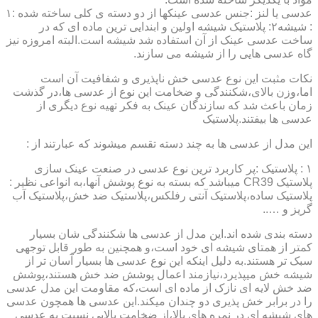
عدسی یا لنز :جنس عدسی عینکها از دو دسته ی کلی ساخته شده :۱
: شیشه۲: پلاستیک شیشه اولین و ابندایی ترین ماده ای که در
ساخت عدسی عینک از آن استفاده شد شیشه است.البته امروزه نیز
گاه عدسی هایی را از شیشه می سازند.
نکات مثبت این نوع عدسی خش ناپذیری و شفافیت آن است
اما،وزن بالای،شکنندگی و ضخامت این نوع از عدسی ها،در گذشت
زمان باعث شد که سازندگان عینک به فکر تهیه نوع دیگری از
عدسی ها بیفتند.پلاستیک
این مدل از عدسی ها به چند دسته تقسم میشوند که عبارتند از :
۱ : پلاستیک :پر کاربرد ترین نوع عدسی در صنعت عینک سازی
پلاستیک CR39 میباشد که بسته به نوع پوشش آنها،به انواعی نظیر :
پلاستیک ساده،پلاستیک آنتی رفلکس،پلاستیک ضد خش،پلاستیک آب
گریز و …..
دسته بندی شده اند.این مدل از عدسی ها شکنندگی شان بسیار
کمتر از همتای شیشه ای خود است،و همچنین به طور قابل توجهی
سبک تر هستند.به دلیل اینکه این نوع عدسی ها بسیار آسان تر از
شیشه خش میپذیرد،نیازمند اعمال پوشش ضد خش هستند،پوشش
ضد خش لایه ای نازک از ماده ای است،که مقاومت این مدل عدسی
را در برابر خش پذیری دو چندان میکند.این عدسی ها همچون عدسی
های شیشه ای در نمره های بالا،از ضخامت بالایی نسبت به عدسی