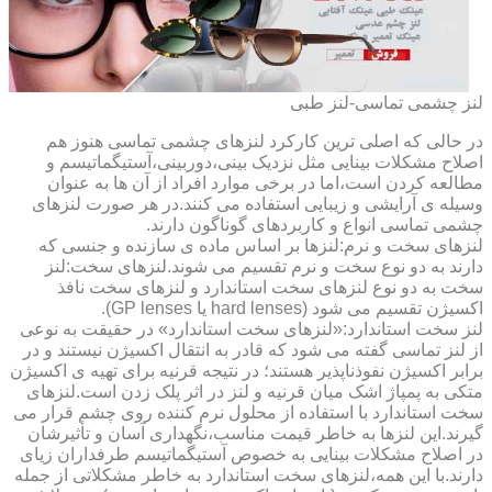
لنز چشمی تماسی-لنز طبی
در حالی که اصلی ترین کارکرد لنزهای چشمی تماسی هنوز هم
اصلاح مشکلات بینایی مثل نزدیک بینی،دوربینی،آستیگماتیسم و
مطالعه کردن است،اما در برخی موارد افراد از آن ها به عنوان
وسیله ی آرایشی و زیبایی استفاده می کنند.در هر صورت لنزهای
چشمی تماسی انواع و کاربردهای گوناگون دارند.
لنزهای سخت و نرم:لنزها بر اساس ماده ی سازنده و جنسی که
دارند به دو نوع سخت و نرم تقسیم می شوند.لنزهای سخت:لنز
سخت به دو نوع لنزهای سخت استاندارد و لنزهای سخت نافذ
اکسیژن تقسیم می شود (hard lenses یا GP lenses).
لنز سخت استاندارد:«لنزهای سخت استاندارد» در حقیقت به نوعی
از لنز تماسی گفته می شود که قادر به انتقال اکسیژن نیستند و در
برابر اکسیژن نفوذناپذیر هستند؛ در نتیجه قرنیه برای تهیه ی اکسیژن
متکی به پمپاژ اشک میان قرنیه و لنز در اثر پلک زدن است.لنزهای
سخت استاندارد با استفاده از محلول نرم کننده روی چشم قرار می
گیرند.این لنزها به خاطر قیمت مناسب،نگهداری آسان و تأثیرشان
در اصلاح مشکلات بینایی به خصوص آستیگماتیسم طرفداران زیای
دارند.با این همه،لنزهای سخت استاندارد به خاطر مشکلاتی از جمله