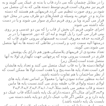
را در مقابل چشمان نگه می دارد،قاب یا بدنه ی عینک می گویند و به
فریم نیز معروف است.فریم،توسط دسته هایی که به آن متصل می
شود،بر روی صورت تنظیم می گردد.فریمهایی هم هستند که دسته
ندارند و در عوض به وسیله ی فشارهای دو طرف بینی در محل خود
قرار می گیرند ویا بر روی فریم دیگری سوار می شوند و یا در دست
نگه داشته می شوند
اجزای جلویی فریم :آن بخش از قاب را که بین دو عدسی و بر روی
بینی قرار می گیرد را پل گویند و لبه ای که دور عدسیهـا را در بر
گرفته،به حدقه معروف است.به قسمتهای بیرونی جلوی قاب که
درمنتها الیه سمت چپ و راست،در نقاطی که دسته ها به آنها متصل
می شوند،می گویند.
تعداد معدودی از فریمهای پلاستیکی،هنوز هم دارای یک پوشش
فلزی در قسمت بیرونی بوده که پرچهایی جهت نگهداری لولا به آنها
متصل شده است.(شکل زیر)
لولاها،دسته ها را به قاب عینک متصل می کنند و تعداد پایه هایشان
فرد است.تعداد پایه ها،سه،پنج و یا هفت است.لولا ها ممکن است که
از نظر ساختمان با هم تفاوت داشته باشند.
اما،به منظور ساده نمودن،آنها را معمولاً بر اساس تعداد پایه های
لولای دسته ولولای قاب طبقه بندی می کنند.نسبت پایه ها مابین
دسته و قاب متغیر می باشد.مثلاً،۲به۱،۱به۲،۳به۲،۲به۳،۴به۳
و۳به۴٫(برای مثال،اگر دسته،دارای یک پایه باشد،آنگاه قاب عینک دو
پایه دارد و بر عکس اگر قاب عینک دارای دو پایه باشد،دسته می
بایست یک پایه داشته باشد.)
بعضی از فریمها دارای پد می باشند.پد،قطعه ای پلاستیکی است که