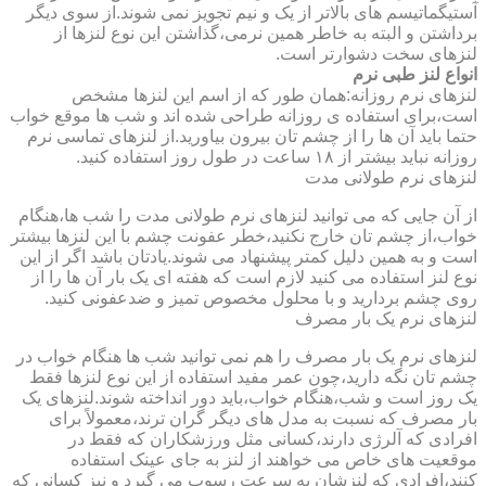
آستیگماتیسم های بالاتر از یک و نیم تجویز نمی شوند.از سوی دیگر
برداشتن و البته به خاطر همین نرمی،گذاشتن این نوع لنزها از
لنزهای سخت دشوارتر است.
انواع لنز طبی نرم
لنزهای نرم روزانه:همان طور که از اسم این لنزها مشخص
است،برای استفاده ی روزانه طراحی شده اند و شب ها موقع خواب
حتما باید آن ها را از چشم تان بیرون بیاورید.از لنزهای تماسی نرم
روزانه نباید بیشتر از ۱۸ ساعت در طول روز استفاده کنید.
لنزهای نرم طولانی مدت
از آن جایی که می توانید لنزهای نرم طولانی مدت را شب ها،هنگام
خواب،از چشم تان خارج نکنید،خطر عفونت چشم با این لنزها بیشتر
است و به همین دلیل کمتر پیشنهاد می شوند.یادتان باشد اگر از این
نوع لنز استفاده می کنید لازم است که هفته ای یک بار آن ها را از
روی چشم بردارید و با محلول مخصوص تمیز و ضدعفونی کنید.
لنزهای نرم یک بار مصرف
لنزهای نرم یک بار مصرف را هم نمی توانید شب ها هنگام خواب در
چشم تان نگه دارید،چون عمر مفید استفاده از این نوع لنزها فقط
یک روز است و شب،هنگام خواب،باید دور انداخته شوند.لنزهای یک
بار مصرف که نسبت به مدل های دیگر گران ترند،معمولاً برای
افرادی که آلرژی دارند،کسانی مثل ورزشکاران که فقط در
موقعیت های خاص می خواهند از لنز به جای عینک استفاده
کنند،افرادی که لنزشان به سرعت رسوب می گیرد و نیز کسانی که