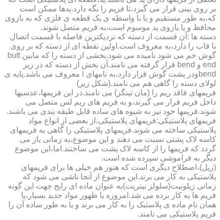
بر روی بینی قرار می گیرد،تا فریم را نگه دارد.پدها ممکن است
که،به طور مستقیم و یا با واسطه ی یک قطعه ی فلزی که به بازوی
محافظ و یا بازوی پد موسوم است،به فریم متصل شوند.
دسته ها :آن قسمت از دسته که نزدیکترین فاصله با قسمت اتصال
با قاب را دارد،به معروف است.اولین نقطه ای از دسته که بر روی
گوش خم می شود نامیده می شود.بخشی از دسته را که مابین butt
end و bend قرار گرفته می نامند.آن بخش از دسته که در زیر
bendودر پشت گوش قرار دارد،به نامهای l معروف می باشد.پایه ی
لولای دسته را گاهی هم می نامند.(شکل زیر)
فریمهای فاقد ریم را (مان تینگز) می نامند.در این فریمها،عدسیها
داخل فریم قرار می گیرند،و به فریم های ریم لس متصل می
شوند.فریمها خود نیز به شیوه های ساده قابل طبقه بندی می باشند.
فریمهای پلاستیکی:فریمهای پلاستیکی،از بعضی از انواع مواد
پلاستیکی ساخته می شوند.فریمهای پلاستیکی را گاهی به فریمهای
کاسه لاک پشتی نسبت می دهند و این موضوع،به زمانی باز می
گردد که فریمها را از کاسه لاک پشت می ساختند.اما،این موضوع
دیگر به فراموشی سپرده شده است.
(زیل)،اصطلاح دیگری است که هنوز هم خیلی ها برای فریمهای
پلاستیکی به کار می برند.این موضوع از آنجا ناشی می شود که
زمانی زیلونیت(سلولز نیتریت)به عنوان ماده ای رایج جهت این گونه
فریم ها به کار برده می شد.امروزه با ظهور مواد جدید بسیار،یا
همان نام ماده ی پلاستیک را به کار می برند و یا به طور ساده آن را
فریم پلاستیکی می نامند.