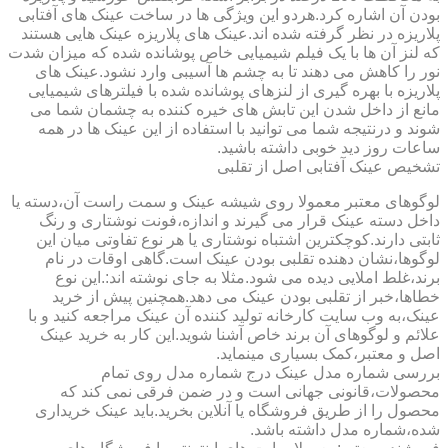
بودن آن اشاره کرد.هردو این ویژگی ها در ساخت عینک های آفتابی
پلاریزه در نظر گرفته شده اند.عینک های پلاریزه عینک هایی هستند
که لنز آن ها با یک فیلم شیمیایی خاص پوشانده شده که میزان شدت
نور را کاهش می دهند تا به چشم ها آسیبی وارد نشود.عینک های
پلاریزه با بهره گیری از لنزهای پوشانده شده با فیلترهای شیمیایی
مانع از داخل شدن این تابش های خیره کننده به چشمان شما می
شوند و درنتیجه شما می توانید با استفاده از این عینک ها در همه
ساعات روز دید خوبی داشته باشید.
تشخیص عینک آفتابی اصل از تقلبی
لوگوهای معتبر معمولا روی شیشه عینک و سمت راست آن،دسته یا
داخل دسته عینک قرار می گیرند و اندازه،فونت نوشتاری و رنگ
ثابتی دارند.کوچکترین اشتباه نوشتاری یا هر نوع تفاوتی میان این
لوگوها،نشان دهنده تقلبی بودن عینک است.گاهی اوقات در نام
برند،غلط املایی دیده می شود.مثلا به جای نوشته اند:.این نوع
خطاها،خبر از تقلبی بودن عینک می دهد.همچنین پیش از خرید
عینک،به وب سایت کارخانه تولید کننده آن عینک مراجعه کنید و با
علائم و لوگوهای آن برند خاص آشنا شوید.این کار به خرید عینک
اصل و معتبر،کمک بسیاری مینماید.
بررسی شماره مدل عینک درج شماره مدل روی تمام
محصولات،قانونی جهانی است و در ضمن فرقی نمی کند که
محصول را از طریق فروشگاه یا آنلاین بخرید.باید عینک خریداری
شده،شماره مدل داشته باشد.