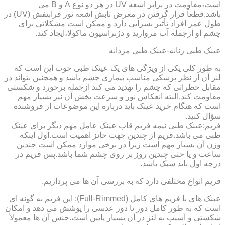
است،مقاومت در برابر اشعه UV در هر دو نوع A و B می
باشد.قطعاً قرار گرفتن در معرض تابش اشعه نور فرابنفش (UV) در
طول عمر افراد تأثیر بسزایی دارد و ممکن است مشکلاتی برای
چشم او ازجمله آب مروارید و دژنراسیون ماکولا،ایجاد کند.
عینک طبی زنانه-عینک طبی مردانه
به طور کلی یکی از ویژگی های یک عینک طبی خوب این است که
لنز آن از نظر پزشکی مناسب بیماری چشم باشد و همچنین بتواند در
مقابل خطراتی که چشم را تهدید می کند ازجمله برخورد و شکستی
مقاومت کند.البته انعکاس نور و سرعت پخش آن نیز بسیار مهم
است که هنگام خرید عینک باید درباره این موضوعات از فروشنده
سؤال کنید.
فریم:عینک طبی نیمه فریم قاب عینک عامل مهم دیگر برای عینک
طبی می باشد.فریم از چندین جهت حائز اهمیت است.اول اینکه
وزن آن بسیار مهم است زیرا در برخی موارد ممکن است چندین
ساعت و یا حتی چندین روز بر روی چشم شما باشد.پس فریم در
درجه اول باید سبک باشد.
فریم انواع مختلفی دارد که به بررسی آن ها می پردازیم.
عینک های با فریم های کامل (Full-Rimmed): این فریم به گونه ای
است که به طور کامل دور تا دور عدسی را پوشش می دهد و امکان
شکستی و آسیب به لنز در آن بسیار پایین است.جنس آن ها معمولاً