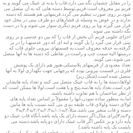
را در مقابل چشمان نگه می دارد،قاب یا بدنه ی عینک می گویند و به
فریم نیز معروف است.فریم،توسط دسته هایی که به آن متصل می
شود،بر روی صورت تنظیم می گردد.فریمهایی هم هستند که دسته
ندارند و در عوض به وسیله ی فشارهای دو طرف بینی در محل خود
قرار می گیرند ویا بر روی فریم دیگری سوار می شوند و یا در دست
نگه داشته می شوند
اجزای جلویی فریم :آن بخش از قاب را که بین دو عدسی و بر روی
بینی قرار می گیرد را پل گویند و لبه ای که دور عدسیهـا را در بر
گرفته،به حدقه معروف است.به قسمتهای بیرونی جلوی قاب که
درمنتها الیه سمت چپ و راست،در نقاطی که دسته ها به آنها متصل
می شوند،می گویند.
تعداد معدودی از فریمهای پلاستیکی،هنوز هم دارای یک پوشش
فلزی در قسمت بیرونی بوده که پرچهایی جهت نگهداری لولا به آنها
متصل شده است.(شکل زیر)
لولاها،دسته ها را به قاب عینک متصل می کنند و تعداد پایه هایشان
فرد است.تعداد پایه ها،سه،پنج و یا هفت است.لولا ها ممکن است که
از نظر ساختمان با هم تفاوت داشته باشند.
اما،به منظور ساده نمودن،آنها را معمولاً بر اساس تعداد پایه های
لولای دسته ولولای قاب طبقه بندی می کنند.نسبت پایه ها مابین
دسته و قاب متغیر می باشد.مثلاً،۲به۱،۱به۲،۳به۲،۲به۳،۴به۳
و۳به۴٫(برای مثال،اگر دسته،دارای یک پایه باشد،آنگاه قاب عینک دو
پایه دارد و بر عکس اگر قاب عینک دارای دو پایه باشد،دسته می
بایست یک پایه داشته باشد.)
بعضی از فریمها دارای پد می باشند.پد،قطعه ای پلاستیکی است که