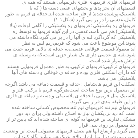
فریمهای فلزی:فریمهای فلزی،فریمهایی هستند که همه ی
قسمتهای آن بجز پدها و بخشهای عقبی دسته ها ( که با
پلاستیک،پوشیده شده) از فلز ساخته شده اند.حدقه ی فریم به طور
کامل،عدسی را در بر می گیرد.(شکل۱-۱)
فریمهای زه پلاستیکی :فریمهای زه پلاستیکی را گاهی اوقات (بالا
پلاستیکی) هم می نامند.عدسی در این گونه فریمها به توسط زه
پلاستیکی که گرداگرد لبه ی آنها را در بر می گیرد،نگاه داشته می
شوند.این موضوع باعث می شود که فریم،ریم لس به نظر
آید.معمولاً قسمت فوقانی عدسی،به حدقه ی بالایی فریم جفت می
شود.بقیه ی عدسی دارای یک شیار جزیی است،که به وسیله ی
تراش هموار شده است.
فریمهای ترکیبی:فریمهای ترکیبی،به طور معمول فریمهایی هستند
که دارای اسکلتی فلزی بوده و حدقه ی فوقانی و دسته های آنها
پلاستیکی می باشد.
اسکلت این فریم ها،شامل : حدقه و قسمت دماغه می باشد.اگرچه
این،معمول ترین نوع ساخت است،هرگونه فریم با ترکیب فلز و
پلاستیک مثل فریمی با حدقه ی پلاستیکی و دسته و دماغه ی فلزی
در این طبقه بندی قرار می گیرند.
فریمهای نیم تنه :فریمهای نیم تنه،مخصوص کسانی ساخته شده
است که دید نزدیکشان نیاز به اصلاح داشته،ولی برای دید دور
مشکلی ندارند.این فریمها به گونه ای ساخته شده اند که پایین تر از
حد معمول،بر روی بینی قرار
می گیرند و ارتفاع آنها هم نصف فریمهای معمولی است.این وضعیت
سبب می شود،تا بیماران از بالای عینک هم بتوانند نگاه کنند.این