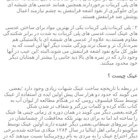
های پلی کربنات برخوردارند.همچنین همانند عدسی های شیشه ای
برای جلوگیری از نفوذ اشعه فرابنفش به چشم نیازمند اعمال
پوشش ضد فرابنفش هستند.
۲ : پلی کربنات:پلی کربنات یکی از بهترین مواد برای ساختن عدسی
های عینک است.عدسی های پلی کربنات به شدت در برابر شکنندگی
مقاوم هستند،به علاوه از عدسی های شیشه ای یا پلاستیکی هم
نمره،نازک تر و سبک ترند.ویژگی مثبت دیگر آنها این است که به
طور کل مانع نفوذ اشعه فرابنفش می شوند،البته ؛این عیب در آنها
وجود دارد که در نمره های بالا دید جانبی را بیشتر از همتایان دیگر
خود محدود میکنند.
عینک چیست ؟
در ربطه با تاریخچه ساخت عینک شبهات زیادی وجود دارد ؛بعضی
می گویند که حدود دو هزار سال پیش اولین ایده ی استفاده از عینک
توسط سنکا فیلسوف رومی که در هنگام مطالعه از لیوان آب به
کتاب نگاه کرده و کلمات بزرگتر و شفاف تر شدن شکل
گرفته.بعضی دیگر می گویند در همان دوره ی زمانی چینی ها عینک
را ساخته اند اما نه برای دید بهتر بلکه محافظت از چشمانشان در
برابر نیروهای شیطانی.بعضی دیگر عقیده دارند اولین عینک توسط
سالوینو دارماتی اهل ایتالیا در سال ۱۲۸۴ میلادی ساخته شده،برخی
دیگر اختراع عینک را به مردی به نام روچربیکنبا نسبت میدهند که در