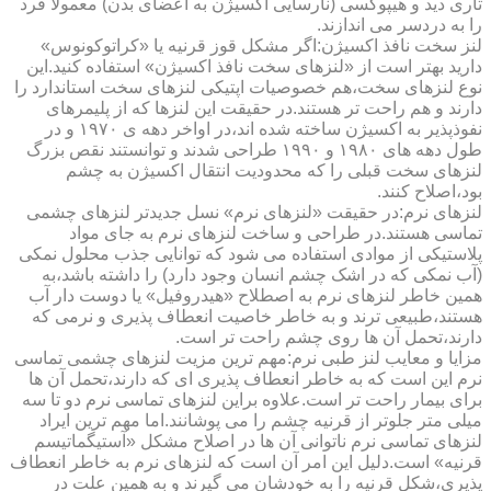
تاری دید و هیپوکسی (نارسایی اکسیژن به اعضای بدن) معمولا فرد
را به دردسر می اندازند.
لنز سخت نافذ اکسیژن:اگر مشکل قوز قرنیه یا «کراتوکونوس»
دارید بهتر است از «لنزهای سخت نافذ اکسیژن» استفاده کنید.این
نوع لنزهای سخت،هم خصوصیات اپتیکی لنزهای سخت استاندارد را
دارند و هم راحت تر هستند.در حقیقت این لنزها که از پلیمرهای
نفوذپذیر به اکسیژن ساخته شده اند،در اواخر دهه ی ۱۹۷۰ و در
طول دهه های ۱۹۸۰ و ۱۹۹۰ طراحی شدند و توانستند نقص بزرگ
لنزهای سخت قبلی را که محدودیت انتقال اکسیژن به چشم
بود،اصلاح کنند.
لنزهای نرم:در حقیقت «لنزهای نرم» نسل جدیدتر لنزهای چشمی
تماسی هستند.در طراحی و ساخت لنزهای نرم به جای مواد
پلاستیکی از موادی استفاده می شود که توانایی جذب محلول نمکی
(آب نمکی که در اشک چشم انسان وجود دارد) را داشته باشد،به
همین خاطر لنزهای نرم به اصطلاح «هیدروفیل» یا دوست دار آب
هستند،طبیعی ترند و به خاطر خاصیت انعطاف پذیری و نرمی که
دارند،تحمل آن ها روی چشم راحت تر است.
مزایا و معایب لنز طبی نرم:مهم ترین مزیت لنزهای چشمی تماسی
نرم این است که به خاطر انعطاف پذیری ای که دارند،تحمل آن ها
برای بیمار راحت تر است.علاوه براین لنزهای تماسی نرم دو تا سه
میلی متر جلوتر از قرنیه چشم را می پوشانند.اما مهم ترین ایراد
لنزهای تماسی نرم ناتوانی آن ها در اصلاح مشکل «آستیگماتیسم
قرنیه» است.دلیل این امر آن است که لنزهای نرم به خاطر انعطاف
پذیری،شکل قرنیه را به خودشان می گیرند و به همین علت در