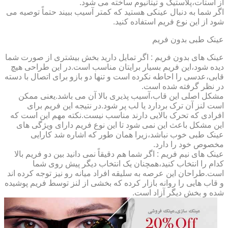
از استات،پلاستیک و تیتانیوم ساخته می شود.
اگر شما به دنبال عینکی هستید که کمتر آسیب ببیند حتماً توصیه می
شود از این نوع فریم استفاده کنید.
عینک طبی بدون فریم
عینک های بدون فریم : اگر تمایل دارید بخش بیشتری از صورت شما
دیده شود،این فریم بسیار برایتان مناسب است.در این طراحی هیچ
قابی،عدسی را احاطه نکرده است و تنها دو بازو برای اتصال با دسته
در نظر گرفته شده است.
مشکل اصلی این قاب،آسیب پذیری بالا آن می باشد.یعنی ممکن
است لنز آن ترک بردارد یا لب پر شود.در نتیجه این فریم برای
افرادی که تحرک بالایی دارند مناسب نیست.نکته مهم این است که
این مشکل باعث این نمی شود تا این نوع فریم دارای ویژگی های
عینک طبی خوب نباشد،زیرا همان طور که اشاره شد کارایی
مخصوص خود را دارد.
عینک های نیم فریم : اگر شما هم دقیقاً نمی دانید بین دو فریم بالا
کدام را انتخاب کنید،همچنان یک انتخاب دیگر پیش روی شما
است.طراحان این عرصه به سلیقه افراد میانه رو نیز توجه کرده اند
و قاب هایی را روانه بازار کرده که بخشی از لنز توسط فریم پوشیده
شده و بخش دیگر آزاد است.