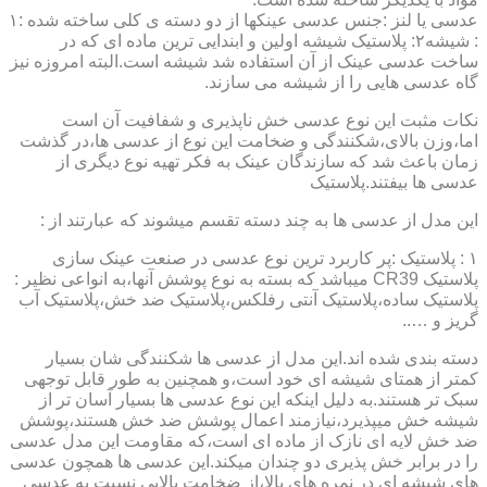
عدسی یا لنز :جنس عدسی عینکها از دو دسته ی کلی ساخته شده :۱
: شیشه۲: پلاستیک شیشه اولین و ابندایی ترین ماده ای که در
ساخت عدسی عینک از آن استفاده شد شیشه است.البته امروزه نیز
گاه عدسی هایی را از شیشه می سازند.
نکات مثبت این نوع عدسی خش ناپذیری و شفافیت آن است
اما،وزن بالای،شکنندگی و ضخامت این نوع از عدسی ها،در گذشت
زمان باعث شد که سازندگان عینک به فکر تهیه نوع دیگری از
عدسی ها بیفتند.پلاستیک
این مدل از عدسی ها به چند دسته تقسم میشوند که عبارتند از :
۱ : پلاستیک :پر کاربرد ترین نوع عدسی در صنعت عینک سازی
پلاستیک CR39 میباشد که بسته به نوع پوشش آنها،به انواعی نظیر :
پلاستیک ساده،پلاستیک آنتی رفلکس،پلاستیک ضد خش،پلاستیک آب
گریز و …..
دسته بندی شده اند.این مدل از عدسی ها شکنندگی شان بسیار
کمتر از همتای شیشه ای خود است،و همچنین به طور قابل توجهی
سبک تر هستند.به دلیل اینکه این نوع عدسی ها بسیار آسان تر از
شیشه خش میپذیرد،نیازمند اعمال پوشش ضد خش هستند،پوشش
ضد خش لایه ای نازک از ماده ای است،که مقاومت این مدل عدسی
را در برابر خش پذیری دو چندان میکند.این عدسی ها همچون عدسی
های شیشه ای در نمره های بالا،از ضخامت بالایی نسبت به عدسی