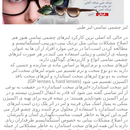
لنز چشمی تماسی-لنز طبی
در حالی که اصلی ترین کارکرد لنزهای چشمی تماسی هنوز هم
اصلاح مشکلات بینایی مثل نزدیک بینی،دوربینی،آستیگماتیسم و
مطالعه کردن است،اما در برخی موارد افراد از آن ها به عنوان
وسیله ی آرایشی و زیبایی استفاده می کنند.در هر صورت لنزهای
چشمی تماسی انواع و کاربردهای گوناگون دارند.
لنزهای سخت و نرم:لنزها بر اساس ماده ی سازنده و جنسی که
دارند به دو نوع سخت و نرم تقسیم می شوند.لنزهای سخت:لنز
سخت به دو نوع لنزهای سخت استاندارد و لنزهای سخت نافذ
اکسیژن تقسیم می شود (hard lenses یا GP lenses).
لنز سخت استاندارد:«لنزهای سخت استاندارد» در حقیقت به نوعی
از لنز تماسی گفته می شود که قادر به انتقال اکسیژن نیستند و در
برابر اکسیژن نفوذناپذیر هستند؛ در نتیجه قرنیه برای تهیه ی اکسیژن
متکی به پمپاژ اشک میان قرنیه و لنز در اثر پلک زدن است.لنزهای
سخت استاندارد با استفاده از محلول نرم کننده روی چشم قرار می
گیرند.این لنزها به خاطر قیمت مناسب،نگهداری آسان و تأثیرشان
در اصلاح مشکلات بینایی به خصوص آستیگماتیسم طرفداران زیای
دارند.با این همه،لنزهای سخت استاندارد به خاطر مشکلاتی از جمله