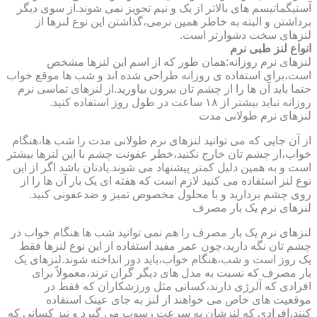
آستیگماتیسم های بالاتر از یک و نیم تجویز نمی شوند.از سوی دیگر
برداشتن و البته به خاطر همین نرمی،گذاشتن این نوع لنزها از
لنزهای سخت دشوارتر است.
انواع لنز طبی نرم
لنزهای نرم روزانه:همان طور که از اسم این لنزها مشخص
است،برای استفاده ی روزانه طراحی شده اند و شب ها موقع خواب
حتما باید آن ها را از چشم تان بیرون بیاورید.از لنزهای تماسی نرم
روزانه نباید بیشتر از ۱۸ ساعت در طول روز استفاده کنید.
لنزهای نرم طولانی مدت
از آن جایی که می توانید لنزهای نرم طولانی مدت را شب ها،هنگام
خواب،از چشم تان خارج نکنید،خطر عفونت چشم با این لنزها بیشتر
است و به همین دلیل کمتر پیشنهاد می شوند.یادتان باشد اگر از این
نوع لنز استفاده می کنید لازم است که هفته ای یک بار آن ها را از
روی چشم بردارید و با محلول مخصوص تمیز و ضدعفونی کنید.
لنزهای نرم یک بار مصرف
لنزهای نرم یک بار مصرف را هم نمی توانید شب ها هنگام خواب در
چشم تان نگه دارید،چون عمر مفید استفاده از این نوع لنزها فقط
یک روز است و شب،هنگام خواب،باید دور انداخته شوند.لنزهای یک
بار مصرف که نسبت به مدل های دیگر گران ترند،معمولاً برای
افرادی که آلرژی دارند،کسانی مثل ورزشکاران که فقط در
موقعیت های خاص می خواهند از لنز به جای عینک استفاده
کنند،افرادی که لنزشان به سرعت رسوب می گیرد و نیز کسانی که