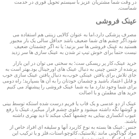
در وقت شما مشتریان عزیز با سیستم تحویل فوری در خدمت
شماست.
عینک فروشی
مصرف پزشکی دارد،اما به عنوان کالایی زینتی هم استفاده می
شود.اگر چشم های شما ضعیف باشد حداقل سالی یک بار مجبور
هستید به عینک فروشی ها سر بزنید؛ یا نه اگر چشمتان ضعیف
نیست حتماً برای خوش تیپ تر شدن به عینک سازی ها سر زدید
خرید عینک،کار پر ریسکی ست؛ به سختی می توان در این بازار
پرشده از جنس چینی به دنبال عینک های اورجینال بود.بهتر است به
جای تلاش برای یافتن عینکی خوب،به دنبال یافتن عینک سازی خوب
و قابل اعتماد باشید و چشمان خودتان را به آن ها بسپارید؛ راه دومی
برای شما وجود ندارد ما به شما عینک فروشی را پیشنهاد می کنیم
خرید های مطمئن و با اصالت
عینک از دو عدسی و یک قاب یا فریم درست شده استکه توسط بینی
و گوشها نگه داشته میشود و جلوی چشم قرار میگیرد.عینک با رفع
عیوب انکساری بینایی به چشمها کمک میکند تا دید بهتری داشته
باشند.
جنس :عینک ها بسته به نوع کاربرد آنها و سلیقه ای افراد خاص از
مواد گوناگونی مانند :پلاستیک،کائوچو،استات،فلز و یا ترکیب این
مواد با یکدیگر ساخته شده است.