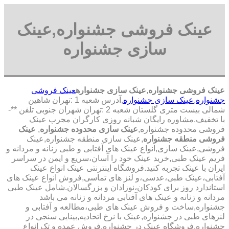
عینک فروشی جشنواره,عینک
سازی جشنواره
عینک فروشی جشنواره
,
عینک سازی جشنواره
عینک فروشی
جشنواره
,
عینک سازی جشنواره
,آدرس شعبه 1 :تهران شاهین
شمالی بیست متری گلستان شعبه 2 :تهران شهران جنوبی تلفن **-
با تخفیف.مشاوره رایگان شبانه روزی کارگران مجرب عینک
فروشی محدوده جشنواره,
عینک سازی محدوده جشنواره
,
عینک
فروشی منطقه جشنواره
,عینک سازی منطقه جشنواره,عینک
فروشی,عینک سازی,انواع عینک های آفتابی و طبی زنانه و مردانه و
فریم عینک طبی,خرید عینک خود را آسان،سریع و ایمن در سراسر
ایران با عینک تجربه کنید.فروشگاه اینترنتی عینک انواع عینک
آفتابی،عینک طبی،عدسی،و لنز های تماسی,فروش انواع عینک های
استاندارد روز برای کودکان،نوزادان و بزرگسالان.شامل عینک طبی
مردانه و زنانه و عینک های آفتابی مردانه و زنانه می باشد
جشنواره,ساخت و فروش عینک های طبی،مطالعه و آفتابی و
لنزهای طبی در جشنواره,عینک با نرخ اتحادیه,بینایی سنجی در
جشنواره,فروشگاه عینک در جشنواره,فروش عمده و تک انواع