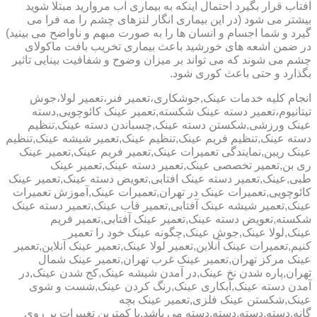
آفتاب قرار بگیرد احتمال اینکه به بیماری آب مروارید مبتلا شوید
بیشتر می شود (در این بیماری انگار لنزهای چشم را مه فرا می
گیرد و شما اجسام و انسان ها را به صورت مبهم و ناواضح می بینید)
در ضمن اشعه های خورشید باعث بیماری تخریب بافت ماکولای
چشم می شوند که می تواند بر میزان وضوح و شفافیت بینایی تاثیر
بگذارد و حتی باعث کوری شود.
انجام کلیه خدمات عینک,جوشکاری،تعمیر فنر،تعمیر لولا،جوش
تیتانیوم،تعمیر دسته عینک شکسته,تعمیر عینک کائوچویی,دسته
عینک ورزشی,شکستن دسته عینک,چسباندن دسته عینک,تنظیم
دسته عینک,تنظیم فریم عینک,تنظیم عینک,تعمیر شیشه عینک,تنظیم
عینک ریبن,نمایندگی تعمیرات عینک,تعمیر فریم عینک,تعمیر عینک
ری بن,تعمیر تخصصی عینک,تعمیر دسته عینک,تعمیر عینک
طبی,عینک,تعمیر دسته عینک افتابی,تعویض دسته عینک,تعمیر عینک
کائوچویی,تعمیرات عینک در تهران,تعمیرات عینک,آموزش تعمیرات
عینک,تعمیر شیشه عینک آفتابی,تعمیر قاب عینک,تعمیر دسته عینک
شکسته,تعویض دسته عینک,تعمیر عینک آفتابی,تعمیر فریم
عینک,لولا عینک,جوش عینک,چگونه عینک خود را تعمیر
کنیم,تعمیرات عینک آنلاین,تعمیر لولا عینک,تعمیر عینک آنلاین,تعمیر
عینک مرکز تهران,تعمیر عینک غرب تهران,تعمیر عینک شمال
تهران,پاره شدن نخ عینک,در آمدن شیشه عینک,کج شدن عینک,در
آمدن دسته عینک,آبکاری عینک,رنگ کردن عینک,شست و شوی
عینک,شکستن عینک فلزی,تعمیر عینک بچه
گانه,دسته,دسته,دسته,دسته می باشد.با کمترین تغییرات بر روی