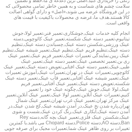
رنگی را خریداری کنید.اصلی ترین دغدغه ی ما،حفظ و تضمین
سلامت چشم های شماست و به همین خاطر تمامی محصولاتی که
در این فروشگاه عرضه می شوند،«اصل» و دارای گواهی اصالت
کالا هستند.هدف ما،عرضه ی محصولات باکیفیت با قیمت های
واقعی است.
انجام کلیه خدمات عینک,جوشکاری،تعمیر فنر،تعمیر لولا،جوش
تیتانیوم،تعمیر دسته عینک شکسته,تعمیر عینک کائوچویی,دسته
عینک ورزشی,شکستن دسته عینک,چسباندن دسته عینک,تنظیم
دسته عینک,تنظیم فریم عینک,تنظیم عینک,تعمیر شیشه عینک,تنظیم
عینک ریبن,نمایندگی تعمیرات عینک,تعمیر فریم عینک,تعمیر عینک
ری بن,تعمیر تخصصی عینک,تعمیر دسته عینک,تعمیر عینک
طبی,عینک,تعمیر دسته عینک افتابی,تعویض دسته عینک,تعمیر عینک
کائوچویی,تعمیرات عینک در تهران,تعمیرات عینک,آموزش تعمیرات
عینک,تعمیر شیشه عینک آفتابی,تعمیر قاب عینک,تعمیر دسته عینک
شکسته,تعویض دسته عینک,تعمیر عینک آفتابی,تعمیر فریم
عینک,لولا عینک,جوش عینک,چگونه عینک خود را تعمیر
کنیم,تعمیرات عینک آنلاین,تعمیر لولا عینک,تعمیر عینک آنلاین,تعمیر
عینک مرکز تهران,تعمیر عینک غرب تهران,تعمیر عینک شمال
تهران,پاره شدن نخ عینک,در آمدن شیشه عینک,کج شدن عینک,در
آمدن دسته عینک,آبکاری عینک,رنگ کردن عینک,شست و شوی
عینک,شکستن عینک فلزی,تعمیر عینک بچه گانه,دسته Rey
Ban,دسته AO,دسته Police,دسته Chopard می باشد.با کمترین
تغییرات بر روی ظاهر عینک شما,تعمیرات مجیک برای صرفه جویی