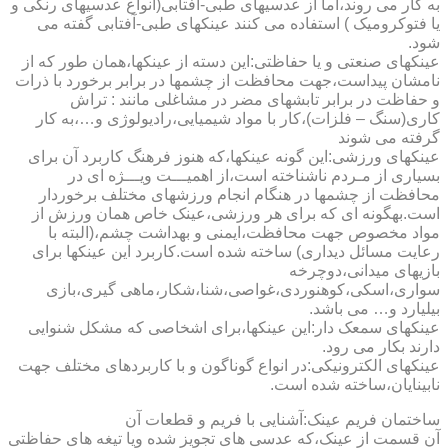
به کار می روند،اما از عدسیهای طبی-آفتابی(انواع عدسیهای رنگی و
یا فتوکرومیک ) استفاده می کنند عینکهای طبی-آفتابی گفته می
شود.
عینکهای صنعتی و یا حفاظتی:این دسته از عینکها،همان طور که از
نامشان پیداست،جهت محافظت از چشمها در برابر برخورد با ذرات
و حفاظت در برابر تابشهای مضر در مشاغلی مانند : تراش
کاری(سنگ – فلزات)،کار با مواد شیمیایی،رادیولوژی و…،به کار
گرفته می شوند
عینکهای ورزشی:این گونه عینکها،که هنوز فرهنگ کاربرد آن برای
بسیاری از مـردم ناشناخته است،از اهمیـــت ویـــژه ای در
محافظت از چشمها در هنگام انجام ورزشهای مختلف برخوردار
است.به­گونه ای که برای هر ورزشی،عینک خاص همان ورزش از
مواد مخصوص جهت محافظت،ایمنی و بهداشت چشم،(البته با
رعایت مسائل دیداری) ساخته شده است.کاربرد این عینکها برای
بازیهای میدانی،دوچرخه
سواری،اسکی،کوهنوردی،غواصی،شنا،شکار،ماهی گیری،بازی
بیلیارد و… می باشد.
عینکهای سمعک دار:این عینکها،برای اشخاصی که مشکل شنوایی
دارند بکار می رود.
عینکهای الکترونیکی:در انواع گوناگون و با کاربردهای مختلف جهت
نابینایان،ساخته شده است.
ساختمان فریم عینک:آشنایی با فریم و قطعات آن
آن قسمت از عینک،که عدسی های تجویز شده ویا تیغه های حفاظتی