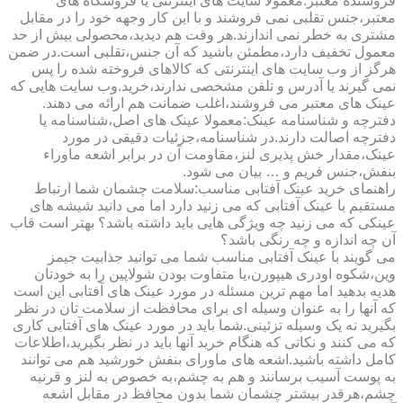
فروشنده معتبر:معمولا سایت های اینترنتی یا فروشگاه های
معتبر،جنس تقلبی نمی فروشند و با این کار وجهه خود را در مقابل
مشتری به خطر نمی اندازند.هر وقت هم دیدید،محصولی بیش از حد
معمول تخفیف دارد،مطمئن باشید که آن جنس،تقلبی است.در ضمن
هرگز از وب سایت های اینترنتی که کالاهای فروخته شده را پس
نمی گیرند یا آدرس و تلفن مشخصی ندارند،خرید.وب سایت هایی که
عینک های معتبر می فروشند،اغلب ضمانت هم ارائه می دهند.
دفترچه و شناسنامه عینک:معمولا عینک های اصل،شناسنامه یا
دفترچه اصالت دارند.در شناسنامه،جزئیات دقیقی در مورد
عینک،مقدار خش پذیری لنز،مقاومت آن در برابر اشعه ماوراء
بنفش،جنس فریم و … بیان می شود.
راهنمای خرید عینک آفتابی مناسب:سلامت چشمان شما ارتباط
مستقیم با عینک آفتابی که می زنید دارد اما می دانید شیشه های
عینکی که می زنید چه ویژگی هایی باید داشته باشد؟ بهتر است قاب
آن چه اندازه و چه رنگی باشد؟
می گویند با عینک آفتابی مناسب شما می توانید جذابیت جیمز
وین،شکوه اودری هیپورن،یا متفاوت بودن شولاپین را به خودتان
هدیه بدهید اما مهم ترین مسئله در مورد عینک های آفتابی این است
که آنها را به عنوان وسیله ای برای محافظت از سلامت تان در نظر
بگیرید نه یک وسیله تزئینی.شما باید در مورد عینک های آفتابی کاری
که می کنند و نکاتی که هنگام خرید آنها باید در نظر بگیرید،اطلاعات
کامل داشته باشید.اشعه های ماورای بنفش خورشید هم می توانند
به پوست آسیب برسانند و هم به چشم،به خصوص به لنز و قرنیه
چشم،هرقدر بیشتر چشمان شما بدون محافظ در مقابل اشعه