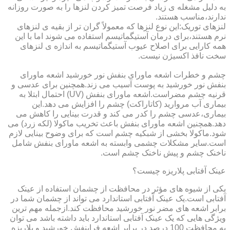
به دلیل مشغله ی زیاد فرصت تمیز کردن لنزها را به صورت روزانه
ندارند،مناسب هستند.
لنزهای توریک:این نوع لنزها که معمولاً گران تر از بقیه ی لنزهای
نرم هستند،برای درمان آستیگماتیسم استفاده می شوند اما با این
همه کارایی برای اصلاح عیوب آستیگماتیسم به اندازه ی لنزهای
سخت نافذ اکسیژن نیست.
چشم و خطرات اشعه ماورای بنفش نور خورشید اشعه ماورای
بنفش نور خورشید به پوست آسیب می زند.همچنین برای عدسی و
قرنیه چشم مضراست.اشعه ماورای بنفش (UV) احتمال ابتلا به
بیماری آب مروارید (کاتاراکت) چشم را افزایش می دهد.این
بیماری،عدسی چشم را کدر می کند و قدرت بینایی را کاهش می
دهد.همچنین اشعه ماورای بنفش باعث تخریب ماکولا (لکه زرد) می
شود.ماکولا بخشی از شبکیه چشم است که برای وضوح بینایی لازم
است.سایر مشکلات چشمی وابسته به اشعه ماورای بنفش شامل
ناخنک چشم و پیش ناخنک چشم است.
عینک آفتابی پلاریزه چیست؟
یکی از شیوه های مؤثر در محافظت از چشمان استفاده از عینک
آفتابی است.یک عینک آفتابی استاندارد می تواند از چشمان شما در
برابر اشعه های مضر نور خورشید محافظت کند.ازجمله مهم ترین
ویژگی هایی که یک عینک آفتابی استاندارد باید داشته باشد می توان
به محافظت 100 درصد در برابر اشعه فرابنفش خورشید و پلاریزه