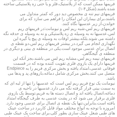
فریمها ممکن است که از پلاستیک،فلز و یا حتی زه پلاستیکی ساخته
شده باشند.(شکل۴-۱)
فریمهای نیم تنه ی مخصوص دید دور که کمتر متداول می
باشند،برای بیماران این امکان را فراهم می سازد که برای
خواندن،از زیر عدسیها نگاه کنند.
فریمهای ریم لس،شبه ریم لس و نیومانت:در فریمهای ریم
لس،عدسیها نه به وسیله ی زه پلاستیکی و نه به وسیله ی حدقه نگه
داشته می شوند.بلکه،بیشتر اوقات به وسیله ی پیچ یا گیره این
نگهداری انجام می گیرد.در بیشتر فریمهای ریم لس،دو نقطه ی
اتصال برای عدسی موجود است.یکی در منطقه ی بینی و دیگری در
منطقه ی گیجگاهی.
فریمهای نیمه ریم لس،مشابه ریم لس می باشند،بجز آنکه این
فریمها دارای یک بازوی فلزی تقویت کننده بوده که در قسمت
فوقانی عدسی،امتداد یافته و بخش مرکزی فریم را به Endpiece
متصل می کنند.بخش مرکزی شامل دماغه،بازوهای پد و پدها می
باشد.
نیومانت یک نوع فریم ریم لس است که عدسیها را تنها از لبه ای که
به سمت بینی قرار گرفته نگه می دارد.عدسیها در ناحیه ی
دماغه،اتصال یافته اند و اتصال دسته ها به فریم،توسط یک بازوی
فلزی برقرار می شود که در پشت عدسی به طرف گیجگاه امتداد
یافته است.بنابراین،تنها یک نقطه ی اتصال برای عدسی وجود دارد.
امروزه با توجه به انواع مختلف مواد قابل کاربرد در ساخت عینک
های طبی شغل عینک سازی بطور کلی،برای ساخت یک عینک طبی