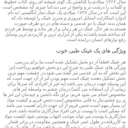
سال ۱۲۶۶ میلادی،با گذاشتن یک گوی شیشه ای روی کتاب خطوط
و کلمات را درشت تر و واضح تر می دید.اما چیزی که مشخص است
این است که در سال ۱۷۲۷ میلادی یک عینک ساز انگلیسی ؛به نام
ادوارد اسکارلت استایل امروزی و مدرن عینک را توسعه داد،که
همان بدنه عینک با دو عدسی و دسته های در دو طرف صورت
هستند.به هر حال عینک در هر زمان و از هر ماده و توسط هر فردی
که ساخته شده باشد؛به یکی از ابزاری ترین و کاربردی ترین وسایل
رفع نیازهای انسان درامده است.
ویژگی های یک عینک طبی خوب
هر عینک قطعاً از دو بخش تشکیل شده است.ما برای بررسی
ویژگی های عینک طبی به شرح این دو بخش خواهیم پرداخت.لنز:
این بخش که به آن عدسی نیز گفته می شود،در حقیقت مهم ترین
بخش تشکیل دهنده عینک است.مهم بودن لنز از آن جهت است که
این وسیله جهت درمان می باشد.(به غیر از افرادی که صرفاً برای
زیبایی از آن استفاده می کنند) درمان چشم به واسطه لنز های
مخصوص انجام می شود فریم: برای نگه داشتن و چیدمان این لنز ها
بر رو چشم،نیاز به قابی مخصوص است.جنس فریم و کیفیت مواد
آن بسیار مهم است.جنس فریم از آن جهت دارای اهمیت می باشد
که ممکن است با پوست برخی افراد سازگاری نداشته باشد.عدم
سازگاری با پوست می تواند موجب التهاب پوستی شود.کیفیت مواد
به کاررفته،در طول عمر عینک و همچنین مقاومت در برابر فشار
تأثیر بسزایی دارد.پس در نتیجه اگر می خواهید ویژگی های یک عینک