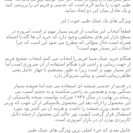
طبی خوب را بدانید لازم است که عدسی و فریم آن را بررسی کنید
و یک تعادل میان این دو ایجاد نمایید.
ویژگی های یک عینک طبی خوب | لنز
قطعاً انتخاب لنز مناسب از فریم بسیار مهم تر است.امروزه در
سطح بازار لنز های مختلفی وجود دارد که خرید آن ها،گاه با اشتباه
همراه است.حال سؤالی که مطرح می شود این است که چرا
انتخاب لنز بسیار مهم است؟
هنگام خرید عینک شما فریم را انتخاب می کنید،انتخاب صحیح فریم
از جهت زیبایی و راحتی فرد هنگام استفاده از آن ضروری است.اما
لنز بسیار مهم تر است زیرا به طور مستقیم با چهار عامل یعنی
ظاهر،زیبایی،ایمنی و بینایی،سروکار دارد.
در قدیم از عدسی شیشه ای استفاده می شد،اما شیشه بسیار
سنگین بوده و همچنین به راحتی شکسته و به چشم آسیب می
رساند.در نهایت در سال ۱۹۴۷ شرکت توانست نسخه پلاستیکی از
این محصول را ارائه دهد.این محصول پلاستیکی از آن جهت که وزنی
حدود نصف وزن شیشه را داشت و هزینه آن نیز کمتر بود مورد
استقبال قرار گرفت.کیفیت نور عالی این محصول ازجمله دلایل
کاربردی بودن آن در بازار امروزی است.
عامل بعدی که جزء اصلی ترین ویژگی های عینک طبی