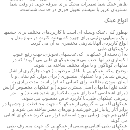
ظاهر عینک شما,تعمیرات مجیک برای صرفه جویی در وقت شما
مشتریان عزیز با سیستم تحویل فوری در خدمت شماست.
انواع عینک
به­طور کلی،عینک وسیله ای است با کاربردهای مختلف برای چشمها
و یک وسیله­ی تزئینی برای چهره که به­علت کثرت در تنوع مدل و
انواع کاربردی آنها،اشاره­ی مختصری به آن می گردد.
۱٫عینکهای طبی
به آن دسته از عینکهایی که،عدسیهای تجویزی،جهت رفع عیوب
انکساری در آنها نصب می شود،عینکهای طبی می گویند؛ که در
مدلهای گوناگون و با مواد مختلف ساخته می شوند.
توضیح اینکه :عینکهایی با اتاقک مرطوب ( جهت جلوگیری از اشک
ریزش شدید ) و یا عینکهای منشوری ( برای موارد کم بینایی و یا
آسان نمودن مطالعه برای کسانی که قرار است مدت زیادی به
علت فلج اندامهای اصلی،بستری شوند )،و عینکهای مخصوص آرایش
( برای اشخاصی که دارای عیوب انکساری شدید هستند ) و…،در
زمره­ی عینکهای طبی،با کاربرد خاص محسوب می شوند.
عینکهای آفتابی:به گروهی از عینکها که جهت محافظت از چشمها در
برابر آثار زیانبار نور خورشید و نورهای مضر ساخته می شوند و
گاهی هم جهت زیبایی مورد استفاده قرار می گیرند،عینکهای آفتابی
می گویند.
عینکهای طبی-آفتابی:به­بعضی از عینکهایی که جهت مصارف طبی