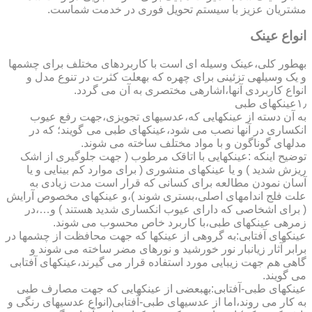
مشتریان عزیز با سیستم تحویل فوری در خدمت شماست.
انواع عینک
به­طور کلی،عینک وسیله ای است با کاربردهای مختلف برای چشمها
و یک وسیله­ی تزئینی برای چهره که به­علت کثرت در تنوع مدل و
انواع کاربردی آنها،اشاره­ی مختصری به آن می گردد.
۱٫عینکهای طبی
به آن دسته از عینکهایی که،عدسیهای تجویزی،جهت رفع عیوب
انکساری در آنها نصب می شود،عینکهای طبی می گویند؛ که در
مدلهای گوناگون و با مواد مختلف ساخته می شوند.
توضیح اینکه :عینکهایی با اتاقک مرطوب ( جهت جلوگیری از اشک
ریزش شدید ) و یا عینکهای منشوری ( برای موارد کم بینایی و یا
آسان نمودن مطالعه برای کسانی که قرار است مدت زیادی به
علت فلج اندامهای اصلی،بستری شوند )،و عینکهای مخصوص آرایش
( برای اشخاصی که دارای عیوب انکساری شدید هستند ) و…،در
زمره­ی عینکهای طبی،با کاربرد خاص محسوب می شوند.
عینکهای آفتابی:به گروهی از عینکها که جهت محافظت از چشمها در
برابر آثار زیانبار نور خورشید و نورهای مضر ساخته می شوند و
گاهی هم جهت زیبایی مورد استفاده قرار می گیرند،عینکهای آفتابی
می گویند.
عینکهای طبی-آفتابی:به­بعضی از عینکهایی که جهت مصارف طبی
به کار می روند،اما از عدسیهای طبی-آفتابی(انواع عدسیهای رنگی و