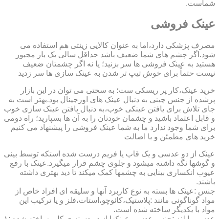
شماست.
عینک فروشی
مصرف پزشکی دارد،اما به عنوان کالایی زینتی هم استفاده می
شود.اگر چشم های شما ضعیف باشد حداقل سالی یک بار مجبور
هستید به عینک فروشی ها سر بزنید؛ یا نه اگر چشمتان ضعیف
نیست حتماً برای خوش تیپ تر شدن به عینک سازی ها سر زدید
خرید عینک،کار پر ریسکی ست؛ به سختی می توان در این بازار
پرشده از جنس چینی به دنبال عینک های اورجینال بود.بهتر است به
جای تلاش برای یافتن عینکی خوب،به دنبال یافتن عینک سازی خوب
و قابل اعتماد باشید و چشمان خودتان را به آن ها بسپارید؛ راه دومی
برای شما وجود ندارد ما به شما عینک فروشی را پیشنهاد می کنیم
خرید های مطمئن و با اصالت
عینک از دو عدسی و یک قاب یا فریم درست شده استکه توسط بینی
و گوشها نگه داشته میشود و جلوی چشم قرار میگیرد.عینک با رفع
عیوب انکساری بینایی به چشمها کمک میکند تا دید بهتری داشته
باشند.
جنس :عینک ها بسته به نوع کاربرد آنها و سلیقه ای افراد خاص از
مواد گوناگونی مانند :پلاستیک،کائوچو،استات،فلز و یا ترکیب این
مواد با یکدیگر ساخته شده است.
عدسی یا لنز :جنس عدسی عینکها از دو دسته ی کلی ساخته شده :۱