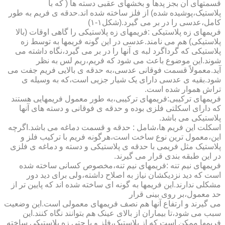
قسمتهای آن بجز پدها و بخشهای عقبی دسته ها ( که با
پلاستیک،پوشیده شده) از فلز ساخته شده اند.حدقه ی فریم به طور
کامل،عدسی را در بر می گیرد.(شکل۱-۱)
فریمهای زه پلاستیکی :فریمهای زه پلاستیکی را گاهی اوقات (بالا
پلاستیکی) هم می نامند.عدسی در این گونه فریمها به توسط زه
پلاستیکی که گرداگرد لبه ی آنها را در بر می گیرد،نگاه داشته می
شوند.این موضوع باعث می شود که فریم،ریم لس به نظر
آید.معمولاً قسمت فوقانی عدسی،به حدقه ی بالایی فریم جفت می
شود.بقیه ی عدسی دارای یک شیار جزیی است،که به وسیله ی
تراش هموار شده است.
فریمهای ترکیبی:فریمهای ترکیبی،به طور معمول فریمهایی هستند
که دارای اسکلتی فلزی بوده و حدقه ی فوقانی و دسته های آنها
پلاستیکی می باشد.
اسکلت این فریم ها،شامل : حدقه و قسمت دماغه می باشد.اگرچه
این،معمول ترین نوع ساخت است،هرگونه فریم با ترکیب فلز و
پلاستیک مثل فریمی با حدقه ی پلاستیکی و دسته و دماغه ی فلزی
در این طبقه بندی قرار می گیرند.
فریمهای نیم تنه :فریمهای نیم تنه،مخصوص کسانی ساخته شده
است که دید نزدیکشان نیاز به اصلاح داشته،ولی برای دید دور
مشکلی ندارند.این فریمها به گونه ای ساخته شده اند که پایین تر از
حد معمول،بر روی بینی قرار
می گیرند و ارتفاع آنها هم نصف فریمهای معمولی است.این وضعیت
سبب می شود،تا بیماران از بالای عینک هم بتوانند نگاه کنند.این
فریمها ممکن است که از پلاستیک،فلز و یا حتی زه پلاستیکی ساخته