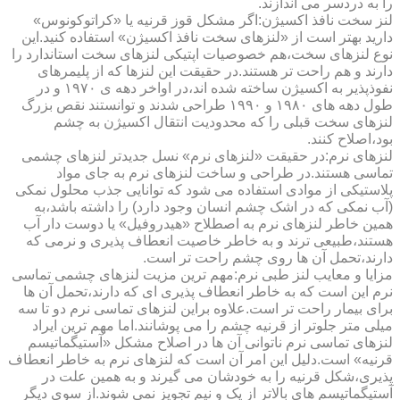
را به دردسر می اندازند.
لنز سخت نافذ اکسیژن:اگر مشکل قوز قرنیه یا «کراتوکونوس»
دارید بهتر است از «لنزهای سخت نافذ اکسیژن» استفاده کنید.این
نوع لنزهای سخت،هم خصوصیات اپتیکی لنزهای سخت استاندارد را
دارند و هم راحت تر هستند.در حقیقت این لنزها که از پلیمرهای
نفوذپذیر به اکسیژن ساخته شده اند،در اواخر دهه ی ۱۹۷۰ و در
طول دهه های ۱۹۸۰ و ۱۹۹۰ طراحی شدند و توانستند نقص بزرگ
لنزهای سخت قبلی را که محدودیت انتقال اکسیژن به چشم
بود،اصلاح کنند.
لنزهای نرم:در حقیقت «لنزهای نرم» نسل جدیدتر لنزهای چشمی
تماسی هستند.در طراحی و ساخت لنزهای نرم به جای مواد
پلاستیکی از موادی استفاده می شود که توانایی جذب محلول نمکی
(آب نمکی که در اشک چشم انسان وجود دارد) را داشته باشد،به
همین خاطر لنزهای نرم به اصطلاح «هیدروفیل» یا دوست دار آب
هستند،طبیعی ترند و به خاطر خاصیت انعطاف پذیری و نرمی که
دارند،تحمل آن ها روی چشم راحت تر است.
مزایا و معایب لنز طبی نرم:مهم ترین مزیت لنزهای چشمی تماسی
نرم این است که به خاطر انعطاف پذیری ای که دارند،تحمل آن ها
برای بیمار راحت تر است.علاوه براین لنزهای تماسی نرم دو تا سه
میلی متر جلوتر از قرنیه چشم را می پوشانند.اما مهم ترین ایراد
لنزهای تماسی نرم ناتوانی آن ها در اصلاح مشکل «آستیگماتیسم
قرنیه» است.دلیل این امر آن است که لنزهای نرم به خاطر انعطاف
پذیری،شکل قرنیه را به خودشان می گیرند و به همین علت در
آستیگماتیسم های بالاتر از یک و نیم تجویز نمی شوند.از سوی دیگر