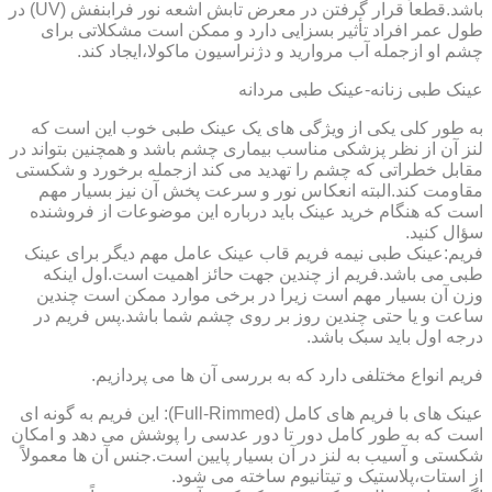
باشد.قطعاً قرار گرفتن در معرض تابش اشعه نور فرابنفش (UV) در
طول عمر افراد تأثیر بسزایی دارد و ممکن است مشکلاتی برای
چشم او ازجمله آب مروارید و دژنراسیون ماکولا،ایجاد کند.
عینک طبی زنانه-عینک طبی مردانه
به طور کلی یکی از ویژگی های یک عینک طبی خوب این است که
لنز آن از نظر پزشکی مناسب بیماری چشم باشد و همچنین بتواند در
مقابل خطراتی که چشم را تهدید می کند ازجمله برخورد و شکستی
مقاومت کند.البته انعکاس نور و سرعت پخش آن نیز بسیار مهم
است که هنگام خرید عینک باید درباره این موضوعات از فروشنده
سؤال کنید.
فریم:عینک طبی نیمه فریم قاب عینک عامل مهم دیگر برای عینک
طبی می باشد.فریم از چندین جهت حائز اهمیت است.اول اینکه
وزن آن بسیار مهم است زیرا در برخی موارد ممکن است چندین
ساعت و یا حتی چندین روز بر روی چشم شما باشد.پس فریم در
درجه اول باید سبک باشد.
فریم انواع مختلفی دارد که به بررسی آن ها می پردازیم.
عینک های با فریم های کامل (Full-Rimmed): این فریم به گونه ای
است که به طور کامل دور تا دور عدسی را پوشش می دهد و امکان
شکستی و آسیب به لنز در آن بسیار پایین است.جنس آن ها معمولاً
از استات،پلاستیک و تیتانیوم ساخته می شود.