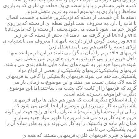
که،به طور مستقیم و یا با واسطه ی یک قطعه ی فلزی که به بازوی
محافظ و یا بازوی پد موسوم است،به فریم متصل شوند.
دسته ها :آن قسمت از دسته که نزدیکترین فاصله با قسمت اتصال
با قاب را دارد،به معروف است.اولین نقطه ای از دسته که بر روی
گوش خم می شود نامیده می شود.بخشی از دسته را که مابین butt
end و bend قرار گرفته می نامند.آن بخش از دسته که در زیر
bendودر پشت گوش قرار دارد،به نامهای l معروف می باشد.پایه ی
لولای دسته را گاهی هم می نامند.(شکل زیر)
فریمهای فاقد ریم را (مان تینگز) می نامند.در این فریمها،عدسیها
داخل فریم قرار می گیرند،و به فریم های ریم لس متصل می
شوند.فریمها خود نیز به شیوه های ساده قابل طبقه بندی می باشند.
فریمهای پلاستیکی:فریمهای پلاستیکی،از بعضی از انواع مواد
پلاستیکی ساخته می شوند.فریمهای پلاستیکی را گاهی به فریمهای
کاسه لاک پشتی نسبت می دهند و این موضوع،به زمانی باز می
گردد که فریمها را از کاسه لاک پشت می ساختند.اما،این موضوع
دیگر به فراموشی سپرده شده است.
(زیل)،اصطلاح دیگری است که هنوز هم خیلی ها برای فریمهای
پلاستیکی به کار می برند.این موضوع از آنجا ناشی می شود که
زمانی زیلونیت(سلولز نیتریت)به عنوان ماده ای رایج جهت این گونه
فریم ها به کار برده می شد.امروزه با ظهور مواد جدید بسیار،یا
همان نام ماده ی پلاستیک را به کار می برند و یا به طور ساده آن را
فریم پلاستیکی می نامند.
فریمهای فلزی:فریمهای فلزی،فریمهایی هستند که همه ی