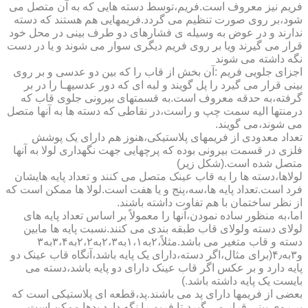
فریم نیز معروف است.فریم،توسط دسته هایی که به آن متصل می
شود،بر روی صورت تنظیم می گردد.فریمهایی هم هستند که دسته
ندارند و در عوض به وسیله ی فشارهای دو طرف بینی در محل خود
قرار می گیرند ویا بر روی فریم دیگری سوار می شوند و یا در دست
نگه داشته می شوند
اجزای جلویی فریم :آن بخش از قاب را که بین دو عدسی و بر روی
بینی قرار می گیرد را پل گویند و لبه ای که دور عدسیهـا را در بر
گرفته،به حدقه معروف است.به قسمتهای بیرونی جلوی قاب که
درمنتها الیه سمت چپ و راست،در نقاطی که دسته ها به آنها متصل
می شوند،می گویند.
تعداد معدودی از فریمهای پلاستیکی،هنوز هم دارای یک پوشش
فلزی در قسمت بیرونی بوده که پرچهایی جهت نگهداری لولا به آنها
متصل شده است.(شکل زیر)
لولاها،دسته ها را به قاب عینک متصل می کنند و تعداد پایه هایشان
فرد است.تعداد پایه ها،سه،پنج و یا هفت است.لولا ها ممکن است که
از نظر ساختمان با هم تفاوت داشته باشند.
اما،به منظور ساده نمودن،آنها را معمولاً بر اساس تعداد پایه های
لولای دسته ولولای قاب طبقه بندی می کنند.نسبت پایه ها مابین
دسته و قاب متغیر می باشد.مثلاً،۲به۱،۱به۲،۳به۲،۲به۳،۴به۳
و۳به۴٫(برای مثال،اگر دسته،دارای یک پایه باشد،آنگاه قاب عینک دو
پایه دارد و بر عکس اگر قاب عینک دارای دو پایه باشد،دسته می
بایست یک پایه داشته باشد.)
بعضی از فریمها دارای پد می باشند.پد،قطعه ای پلاستیکی است که
بر روی بینی قرار می گیرد،تا فریم را نگه دارد.پدها ممکن است