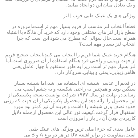
و یک تعادل میان این دو ایجاد نمایید.
ویژگی های یک عینک طبی خوب | لنز
قطعاً انتخاب لنز مناسب از فریم بسیار مهم تر است.امروزه در
سطح بازار لنز های مختلفی وجود دارد که خرید آن ها،گاه با اشتباه
همراه است.حال سؤالی که مطرح می شود این است که چرا
انتخاب لنز بسیار مهم است؟
هنگام خرید عینک شما فریم را انتخاب می کنید،انتخاب صحیح فریم
از جهت زیبایی و راحتی فرد هنگام استفاده از آن ضروری است.اما
لنز بسیار مهم تر است زیرا به طور مستقیم با چهار عامل یعنی
ظاهر،زیبایی،ایمنی و بینایی،سروکار دارد.
در قدیم از عدسی شیشه ای استفاده می شد،اما شیشه بسیار
سنگین بوده و همچنین به راحتی شکسته و به چشم آسیب می
رساند.در نهایت در سال ۱۹۴۷ شرکت توانست نسخه پلاستیکی از
این محصول را ارائه دهد.این محصول پلاستیکی از آن جهت که وزنی
حدود نصف وزن شیشه را داشت و هزینه آن نیز کمتر بود مورد
استقبال قرار گرفت.کیفیت نور عالی این محصول ازجمله دلایل
کاربردی بودن آن در بازار امروزی است.
عامل بعدی که جزء اصلی ترین ویژگی های عینک طبی
است،مقاومت در برابر اشعه UV در هر دو نوع A و B می