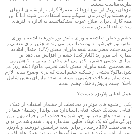
ندارند،مناسب هستند.
لنزهای توریک:این نوع لنزها که معمولاً گران تر از بقیه ی لنزهای
نرم هستند،برای درمان آستیگماتیسم استفاده می شوند اما با این
همه کارایی برای اصلاح عیوب آستیگماتیسم به اندازه ی لنزهای
سخت نافذ اکسیژن نیست.
چشم و خطرات اشعه ماورای بنفش نور خورشید اشعه ماورای
بنفش نور خورشید به پوست آسیب می زند.همچنین برای عدسی و
قرنیه چشم مضراست.اشعه ماورای بنفش (UV) احتمال ابتلا به
بیماری آب مروارید (کاتاراکت) چشم را افزایش می دهد.این
بیماری،عدسی چشم را کدر می کند و قدرت بینایی را کاهش می
دهد.همچنین اشعه ماورای بنفش باعث تخریب ماکولا (لکه زرد) می
شود.ماکولا بخشی از شبکیه چشم است که برای وضوح بینایی لازم
است.سایر مشکلات چشمی وابسته به اشعه ماورای بنفش شامل
ناخنک چشم و پیش ناخنک چشم است.
عینک آفتابی پلاریزه چیست؟
یکی از شیوه های مؤثر در محافظت از چشمان استفاده از عینک
آفتابی است.یک عینک آفتابی استاندارد می تواند از چشمان شما در
برابر اشعه های مضر نور خورشید محافظت کند.ازجمله مهم ترین
ویژگی هایی که یک عینک آفتابی استاندارد باید داشته باشد می توان
به محافظت 100 درصد در برابر اشعه فرابنفش خورشید و پلاریزه
بودن آن اشاره کرد.هردو این ویژگی ها در ساخت عینک های آفتابی