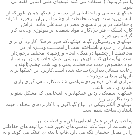
یا فتوکرومیک ) استفاده می کنند عینکهای طبی-آفتابی گفته می
شود.
عینکهای صنعتی و یا حفاظتی:این دسته از عینکها،همان طور که از
نامشان پیداست،جهت محافظت از چشمها در برابر برخورد با ذرات
و حفاظت در برابر تابشهای مضر در مشاغلی مانند : تراش
کاری(سنگ – فلزات)،کار با مواد شیمیایی،رادیولوژی و…،به کار
گرفته می شوند
عینکهای ورزشی:این گونه عینکها،که هنوز فرهنگ کاربرد آن برای
بسیاری از مـردم ناشناخته است،از اهمیـــت ویـــژه ای در
محافظت از چشمها در هنگام انجام ورزشهای مختلف برخوردار
است.به­گونه ای که برای هر ورزشی،عینک خاص همان ورزش از
مواد مخصوص جهت محافظت،ایمنی و بهداشت چشم،(البته با
رعایت مسائل دیداری) ساخته شده است.کاربرد این عینکها برای
بازیهای میدانی،دوچرخه
سواری،اسکی،کوهنوردی،غواصی،شنا،شکار،ماهی گیری،بازی
بیلیارد و… می باشد.
عینکهای سمعک دار:این عینکها،برای اشخاصی که مشکل شنوایی
دارند بکار می رود.
عینکهای الکترونیکی:در انواع گوناگون و با کاربردهای مختلف جهت
نابینایان،ساخته شده است.
ساختمان فریم عینک:آشنایی با فریم و قطعات آن
آن قسمت از عینک،که عدسی های تجویز شده ویا تیغه های حفاظتی
را در مقابل چشمان نگه می دارد،قاب یا بدنه ی عینک می گویند و به