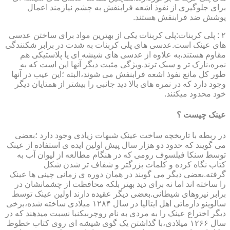
برای جلوگیری از نفوذ اشعه فرابنفش به چشم نیازمند اعمال
پوشش ضد فرابنفش هستند.
۲ : پلی کربنات:پلی کربنات یکی از بهترین مواد برای ساختن عدسی
های عینک است.عدسی های پلی کربنات به شدت در برابر شکنندگی
مقاوم هستند،به علاوه از عدسی های شیشه ای یا پلاستیکی هم
نمره،نازک تر و سبک ترند.ویژگی مثبت دیگر آنها این است که به
طور کل مانع نفوذ اشعه فرابنفش می شوند،البته ؛این عیب در آنها
وجود دارد که در نمره های بالا دید جانبی را بیشتر از همتایان دیگر
خود محدود میکنند.
عینک چیست ؟
در ربطه با تاریخچه ساخت عینک شبهات زیادی وجود دارد ؛بعضی
می گویند که حدود دو هزار سال پیش اولین ایده ی استفاده از عینک
توسط سنکا فیلسوف رومی که در هنگام مطالعه از لیوان آب به
کتاب نگاه کرده و کلمات بزرگتر و شفاف تر شدن شکل
گرفته.بعضی دیگر می گویند در همان دوره ی زمانی چینی ها عینک
را ساخته اند اما نه برای دید بهتر بلکه محافظت از چشمانشان در
برابر نیروهای شیطانی.بعضی دیگر عقیده دارند اولین عینک توسط
سالوینو دارماتی اهل ایتالیا در سال ۱۲۸۴ میلادی ساخته شده،برخی
دیگر اختراع عینک را به مردی به نام روچربیکنبا نسبت میدهند که در
سال ۱۲۶۶ میلادی،با گذاشتن یک گوی شیشه ای روی کتاب خطوط