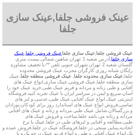
عینک فروشی جلفا,عینک سازی
جلفا
عینک فروشی جلفا
,
عینک سازی جلفا
عینک فروشی جلفا
,
عینک
سازی جلفا
,آدرس شعبه 1 :تهران شاهین شمالی بیست متری
گلستان شعبه 2 :تهران شهران جنوبی تلفن **-با تخفیف مشاوره
رایگان شبانه روزی کارگران مجرب عینک فروشی محدوده
جلفا,
عینک سازی محدوده جلفا
,
عینک فروشی منطقه جلفا
,عینک
سازی منطقه جلفا,عینک فروشی,عینک سازی,انواع عینک های
آفتابی و طبی زنانه و مردانه و فریم عینک طبی,خرید عینک خود را
آسان،سریع و ایمن در سراسر ایران با عینک تجربه کنید.فروشگاه
اینترنتی عینک انواع عینک آفتابی،عینک طبی،عدسی،و لنز های
تماسی,فروش انواع عینک های استاندارد روز برای کودکان،نوزادان
و بزرگسالان.شامل عینک طبی مردانه و زنانه و عینک های آفتابی
مردانه و زنانه می باشد جلفا,ساخت و فروش عینک های
طبی،مطالعه و آفتابی و لنزهای طبی در جلفا,عینک با نرخ
اتحادیه,بینایی سنجی در جلفا,فروشگاه عینک در جلفا,فروش عمده و
تک انواع عینک آفتابی و طبی و انواع فریم عینک درجه یک و با