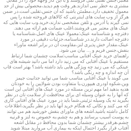
معتبر،جنس تقلبی نمی فروشند و با این کار وجهه خود را در مقابل
مشتری به خطر نمی اندازند.هر وقت هم دیدید،محصولی بیش از حد
معمول تخفیف دارد،مطمئن باشید که آن جنس،تقلبی است.در ضمن
هرگز از وب سایت های اینترنتی که کالاهای فروخته شده را پس
نمی گیرند یا آدرس و تلفن مشخصی ندارند،خرید.وب سایت هایی که
عینک های معتبر می فروشند،اغلب ضمانت هم ارائه می دهند.
دفترچه و شناسنامه عینک:معمولا عینک های اصل،شناسنامه یا
دفترچه اصالت دارند.در شناسنامه،جزئیات دقیقی در مورد
عینک،مقدار خش پذیری لنز،مقاومت آن در برابر اشعه ماوراء
بنفش،جنس فریم و … بیان می شود.
راهنمای خرید عینک آفتابی مناسب:سلامت چشمان شما ارتباط
مستقیم با عینک آفتابی که می زنید دارد اما می دانید شیشه های
عینکی که می زنید چه ویژگی هایی باید داشته باشد؟ بهتر است قاب
آن چه اندازه و چه رنگی باشد؟
می گویند با عینک آفتابی مناسب شما می توانید جذابیت جیمز
وین،شکوه اودری هیپورن،یا متفاوت بودن شولاپین را به خودتان
هدیه بدهید اما مهم ترین مسئله در مورد عینک های آفتابی این است
که آنها را به عنوان وسیله ای برای محافظت از سلامت تان در نظر
بگیرید نه یک وسیله تزئینی.شما باید در مورد عینک های آفتابی کاری
که می کنند و نکاتی که هنگام خرید آنها باید در نظر بگیرید،اطلاعات
کامل داشته باشید.اشعه های ماورای بنفش خورشید هم می توانند
به پوست آسیب برسانند و هم به چشم،به خصوص به لنز و قرنیه
چشم،هرقدر بیشتر چشمان شما بدون محافظ در مقابل اشعه
آفتاب قرار بگیرد احتمال اینکه به بیماری آب مروارید مبتلا شوید