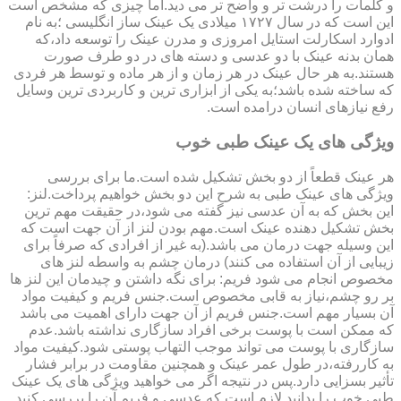
و کلمات را درشت تر و واضح تر می دید.اما چیزی که مشخص است
این است که در سال ۱۷۲۷ میلادی یک عینک ساز انگلیسی ؛به نام
ادوارد اسکارلت استایل امروزی و مدرن عینک را توسعه داد،که
همان بدنه عینک با دو عدسی و دسته های در دو طرف صورت
هستند.به هر حال عینک در هر زمان و از هر ماده و توسط هر فردی
که ساخته شده باشد؛به یکی از ابزاری ترین و کاربردی ترین وسایل
رفع نیازهای انسان درامده است.
ویژگی های یک عینک طبی خوب
هر عینک قطعاً از دو بخش تشکیل شده است.ما برای بررسی
ویژگی های عینک طبی به شرح این دو بخش خواهیم پرداخت.لنز:
این بخش که به آن عدسی نیز گفته می شود،در حقیقت مهم ترین
بخش تشکیل دهنده عینک است.مهم بودن لنز از آن جهت است که
این وسیله جهت درمان می باشد.(به غیر از افرادی که صرفاً برای
زیبایی از آن استفاده می کنند) درمان چشم به واسطه لنز های
مخصوص انجام می شود فریم: برای نگه داشتن و چیدمان این لنز ها
بر رو چشم،نیاز به قابی مخصوص است.جنس فریم و کیفیت مواد
آن بسیار مهم است.جنس فریم از آن جهت دارای اهمیت می باشد
که ممکن است با پوست برخی افراد سازگاری نداشته باشد.عدم
سازگاری با پوست می تواند موجب التهاب پوستی شود.کیفیت مواد
به کاررفته،در طول عمر عینک و همچنین مقاومت در برابر فشار
تأثیر بسزایی دارد.پس در نتیجه اگر می خواهید ویژگی های یک عینک
طبی خوب را بدانید لازم است که عدسی و فریم آن را بررسی کنید