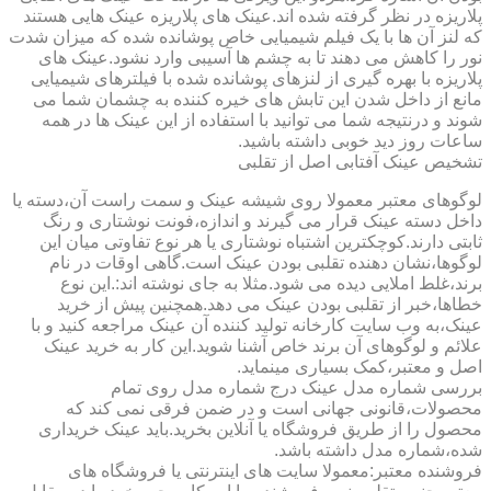
پلاریزه در نظر گرفته شده اند.عینک های پلاریزه عینک هایی هستند
که لنز آن ها با یک فیلم شیمیایی خاص پوشانده شده که میزان شدت
نور را کاهش می دهند تا به چشم ها آسیبی وارد نشود.عینک های
پلاریزه با بهره گیری از لنزهای پوشانده شده با فیلترهای شیمیایی
مانع از داخل شدن این تابش های خیره کننده به چشمان شما می
شوند و درنتیجه شما می توانید با استفاده از این عینک ها در همه
ساعات روز دید خوبی داشته باشید.
تشخیص عینک آفتابی اصل از تقلبی
لوگوهای معتبر معمولا روی شیشه عینک و سمت راست آن،دسته یا
داخل دسته عینک قرار می گیرند و اندازه،فونت نوشتاری و رنگ
ثابتی دارند.کوچکترین اشتباه نوشتاری یا هر نوع تفاوتی میان این
لوگوها،نشان دهنده تقلبی بودن عینک است.گاهی اوقات در نام
برند،غلط املایی دیده می شود.مثلا به جای نوشته اند:.این نوع
خطاها،خبر از تقلبی بودن عینک می دهد.همچنین پیش از خرید
عینک،به وب سایت کارخانه تولید کننده آن عینک مراجعه کنید و با
علائم و لوگوهای آن برند خاص آشنا شوید.این کار به خرید عینک
اصل و معتبر،کمک بسیاری مینماید.
بررسی شماره مدل عینک درج شماره مدل روی تمام
محصولات،قانونی جهانی است و در ضمن فرقی نمی کند که
محصول را از طریق فروشگاه یا آنلاین بخرید.باید عینک خریداری
شده،شماره مدل داشته باشد.
فروشنده معتبر:معمولا سایت های اینترنتی یا فروشگاه های