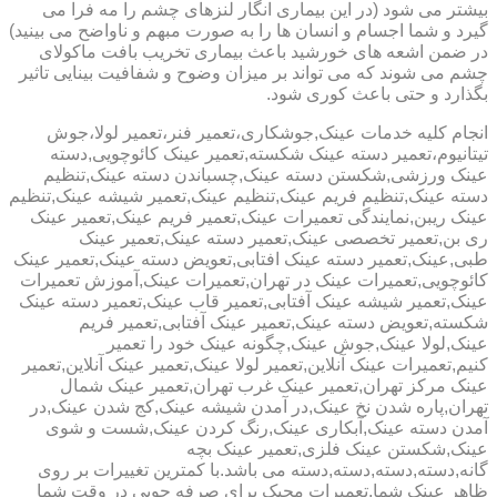
بیشتر می شود (در این بیماری انگار لنزهای چشم را مه فرا می
گیرد و شما اجسام و انسان ها را به صورت مبهم و ناواضح می بینید)
در ضمن اشعه های خورشید باعث بیماری تخریب بافت ماکولای
چشم می شوند که می تواند بر میزان وضوح و شفافیت بینایی تاثیر
بگذارد و حتی باعث کوری شود.
انجام کلیه خدمات عینک,جوشکاری،تعمیر فنر،تعمیر لولا،جوش
تیتانیوم،تعمیر دسته عینک شکسته,تعمیر عینک کائوچویی,دسته
عینک ورزشی,شکستن دسته عینک,چسباندن دسته عینک,تنظیم
دسته عینک,تنظیم فریم عینک,تنظیم عینک,تعمیر شیشه عینک,تنظیم
عینک ریبن,نمایندگی تعمیرات عینک,تعمیر فریم عینک,تعمیر عینک
ری بن,تعمیر تخصصی عینک,تعمیر دسته عینک,تعمیر عینک
طبی,عینک,تعمیر دسته عینک افتابی,تعویض دسته عینک,تعمیر عینک
کائوچویی,تعمیرات عینک در تهران,تعمیرات عینک,آموزش تعمیرات
عینک,تعمیر شیشه عینک آفتابی,تعمیر قاب عینک,تعمیر دسته عینک
شکسته,تعویض دسته عینک,تعمیر عینک آفتابی,تعمیر فریم
عینک,لولا عینک,جوش عینک,چگونه عینک خود را تعمیر
کنیم,تعمیرات عینک آنلاین,تعمیر لولا عینک,تعمیر عینک آنلاین,تعمیر
عینک مرکز تهران,تعمیر عینک غرب تهران,تعمیر عینک شمال
تهران,پاره شدن نخ عینک,در آمدن شیشه عینک,کج شدن عینک,در
آمدن دسته عینک,آبکاری عینک,رنگ کردن عینک,شست و شوی
عینک,شکستن عینک فلزی,تعمیر عینک بچه
گانه,دسته,دسته,دسته,دسته می باشد.با کمترین تغییرات بر روی
ظاهر عینک شما,تعمیرات مجیک برای صرفه جویی در وقت شما