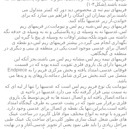
شده باشند.(شکل۴-۱)
فریمهای نیم تنه ی مخصوص دید دور که کمتر متداول می
باشند،برای بیماران این امکان را فراهم می سازد که برای
خواندن،از زیر عدسیها نگاه کنند.
فریمهای ریم لس،شبه ریم لس و نیومانت:در فریمهای ریم
لس،عدسیها نه به وسیله ی زه پلاستیکی و نه به وسیله ی حدقه نگه
داشته می شوند.بلکه،بیشتر اوقات به وسیله ی پیچ یا گیره این
نگهداری انجام می گیرد.در بیشتر فریمهای ریم لس،دو نقطه ی
اتصال برای عدسی موجود است.یکی در منطقه ی بینی و دیگری در
منطقه ی گیجگاهی.
فریمهای نیمه ریم لس،مشابه ریم لس می باشند،بجز آنکه این
فریمها دارای یک بازوی فلزی تقویت کننده بوده که در قسمت
فوقانی عدسی،امتداد یافته و بخش مرکزی فریم را به Endpiece
متصل می کنند.بخش مرکزی شامل دماغه،بازوهای پد و پدها می
باشد.
نیومانت یک نوع فریم ریم لس است که عدسیها را تنها از لبه ای که
به سمت بینی قرار گرفته نگه می دارد.عدسیها در ناحیه ی
دماغه،اتصال یافته اند و اتصال دسته ها به فریم،توسط یک بازوی
فلزی برقرار می شود که در پشت عدسی به طرف گیجگاه امتداد
یافته است.بنابراین،تنها یک نقطه ی اتصال برای عدسی وجود دارد.
امروزه با توجه به انواع مختلف مواد قابل کاربرد در ساخت عینک
های طبی شغل عینک سازی بطور کلی،برای ساخت یک عینک طبی
مراحل زیادی را باید طی نمود یعنی از تجویز عدسی،آغاز و در نهایت