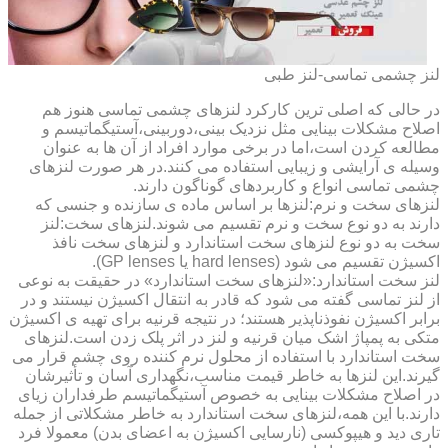
لنز چشمی تماسی-لنز طبی
در حالی که اصلی ترین کارکرد لنزهای چشمی تماسی هنوز هم
اصلاح مشکلات بینایی مثل نزدیک بینی،دوربینی،آستیگماتیسم و
مطالعه کردن است،اما در برخی موارد افراد از آن ها به عنوان
وسیله ی آرایشی و زیبایی استفاده می کنند.در هر صورت لنزهای
چشمی تماسی انواع و کاربردهای گوناگون دارند.
لنزهای سخت و نرم:لنزها بر اساس ماده ی سازنده و جنسی که
دارند به دو نوع سخت و نرم تقسیم می شوند.لنزهای سخت:لنز
سخت به دو نوع لنزهای سخت استاندارد و لنزهای سخت نافذ
اکسیژن تقسیم می شود (hard lenses یا GP lenses).
لنز سخت استاندارد:«لنزهای سخت استاندارد» در حقیقت به نوعی
از لنز تماسی گفته می شود که قادر به انتقال اکسیژن نیستند و در
برابر اکسیژن نفوذناپذیر هستند؛ در نتیجه قرنیه برای تهیه ی اکسیژن
متکی به پمپاژ اشک میان قرنیه و لنز در اثر پلک زدن است.لنزهای
سخت استاندارد با استفاده از محلول نرم کننده روی چشم قرار می
گیرند.این لنزها به خاطر قیمت مناسب،نگهداری آسان و تأثیرشان
در اصلاح مشکلات بینایی به خصوص آستیگماتیسم طرفداران زیای
دارند.با این همه،لنزهای سخت استاندارد به خاطر مشکلاتی از جمله
تاری دید و هیپوکسی (نارسایی اکسیژن به اعضای بدن) معمولا فرد