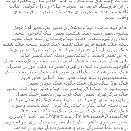
سلامت چشم های شماست و به همین خاطر تمامی محصولاتی که
در این فروشگاه عرضه می شوند،«اصل» و دارای گواهی اصالت
کالا هستند.هدف ما،عرضه ی محصولات باکیفیت با قیمت های
واقعی است.
انجام کلیه خدمات عینک,جوشکاری،تعمیر فنر،تعمیر لولا،جوش
تیتانیوم،تعمیر دسته عینک شکسته,تعمیر عینک کائوچویی,دسته
عینک ورزشی,شکستن دسته عینک,چسباندن دسته عینک,تنظیم
دسته عینک,تنظیم فریم عینک,تنظیم عینک,تعمیر شیشه عینک,تنظیم
عینک ریبن,نمایندگی تعمیرات عینک,تعمیر فریم عینک,تعمیر عینک
ری بن,تعمیر تخصصی عینک,تعمیر دسته عینک,تعمیر عینک
طبی,عینک,تعمیر دسته عینک افتابی,تعویض دسته عینک,تعمیر عینک
کائوچویی,تعمیرات عینک در تهران,تعمیرات عینک,آموزش تعمیرات
عینک,تعمیر شیشه عینک آفتابی,تعمیر قاب عینک,تعمیر دسته عینک
شکسته,تعویض دسته عینک,تعمیر عینک آفتابی,تعمیر فریم
عینک,لولا عینک,جوش عینک,چگونه عینک خود را تعمیر
کنیم,تعمیرات عینک آنلاین,تعمیر لولا عینک,تعمیر عینک آنلاین,تعمیر
عینک مرکز تهران,تعمیر عینک غرب تهران,تعمیر عینک شمال
تهران,پاره شدن نخ عینک,در آمدن شیشه عینک,کج شدن عینک,در
آمدن دسته عینک,آبکاری عینک,رنگ کردن عینک,شست و شوی
عینک,شکستن عینک فلزی,تعمیر عینک بچه گانه,دسته Rey
Ban,دسته AO,دسته Police,دسته Chopard می باشد.با کمترین
تغییرات بر روی ظاهر عینک شما,تعمیرات مجیک برای صرفه جویی
در وقت شما مشتریان عزیز با سیستم تحویل فوری در خدمت