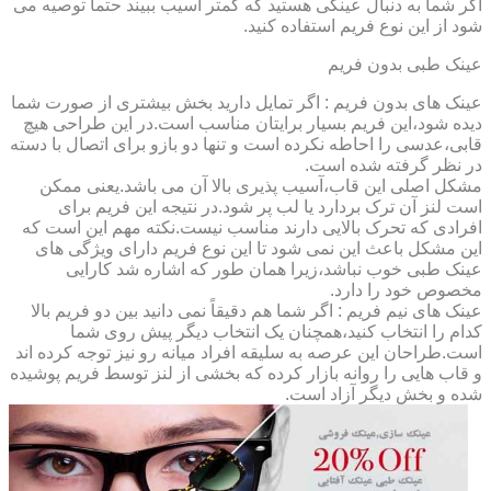
اگر شما به دنبال عینکی هستید که کمتر آسیب ببیند حتماً توصیه می
شود از این نوع فریم استفاده کنید.
عینک طبی بدون فریم
عینک های بدون فریم : اگر تمایل دارید بخش بیشتری از صورت شما
دیده شود،این فریم بسیار برایتان مناسب است.در این طراحی هیچ
قابی،عدسی را احاطه نکرده است و تنها دو بازو برای اتصال با دسته
در نظر گرفته شده است.
مشکل اصلی این قاب،آسیب پذیری بالا آن می باشد.یعنی ممکن
است لنز آن ترک بردارد یا لب پر شود.در نتیجه این فریم برای
افرادی که تحرک بالایی دارند مناسب نیست.نکته مهم این است که
این مشکل باعث این نمی شود تا این نوع فریم دارای ویژگی های
عینک طبی خوب نباشد،زیرا همان طور که اشاره شد کارایی
مخصوص خود را دارد.
عینک های نیم فریم : اگر شما هم دقیقاً نمی دانید بین دو فریم بالا
کدام را انتخاب کنید،همچنان یک انتخاب دیگر پیش روی شما
است.طراحان این عرصه به سلیقه افراد میانه رو نیز توجه کرده اند
و قاب هایی را روانه بازار کرده که بخشی از لنز توسط فریم پوشیده
شده و بخش دیگر آزاد است.