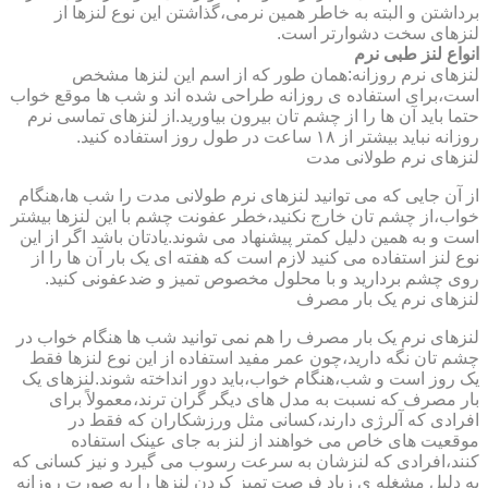
برداشتن و البته به خاطر همین نرمی،گذاشتن این نوع لنزها از
لنزهای سخت دشوارتر است.
انواع لنز طبی نرم
لنزهای نرم روزانه:همان طور که از اسم این لنزها مشخص
است،برای استفاده ی روزانه طراحی شده اند و شب ها موقع خواب
حتما باید آن ها را از چشم تان بیرون بیاورید.از لنزهای تماسی نرم
روزانه نباید بیشتر از ۱۸ ساعت در طول روز استفاده کنید.
لنزهای نرم طولانی مدت
از آن جایی که می توانید لنزهای نرم طولانی مدت را شب ها،هنگام
خواب،از چشم تان خارج نکنید،خطر عفونت چشم با این لنزها بیشتر
است و به همین دلیل کمتر پیشنهاد می شوند.یادتان باشد اگر از این
نوع لنز استفاده می کنید لازم است که هفته ای یک بار آن ها را از
روی چشم بردارید و با محلول مخصوص تمیز و ضدعفونی کنید.
لنزهای نرم یک بار مصرف
لنزهای نرم یک بار مصرف را هم نمی توانید شب ها هنگام خواب در
چشم تان نگه دارید،چون عمر مفید استفاده از این نوع لنزها فقط
یک روز است و شب،هنگام خواب،باید دور انداخته شوند.لنزهای یک
بار مصرف که نسبت به مدل های دیگر گران ترند،معمولاً برای
افرادی که آلرژی دارند،کسانی مثل ورزشکاران که فقط در
موقعیت های خاص می خواهند از لنز به جای عینک استفاده
کنند،افرادی که لنزشان به سرعت رسوب می گیرد و نیز کسانی که
به دلیل مشغله ی زیاد فرصت تمیز کردن لنزها را به صورت روزانه