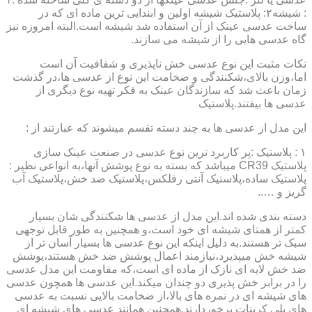
: شیشه۲: پلاستیک شیشه اولین و ابندایی ترین ماده ای که در
ساخت عدسی عینک از آن استفاده شد شیشه است.البته امروزه نیز
گاه عدسی هایی را از شیشه می سازند.
نکات مثبت این نوع عدسی خش ناپذیری و شفافیت آن است
اما،وزن بالای،شکنندگی و ضخامت این نوع از عدسی ها،در گذشت
زمان باعث شد که سازندگان عینک به فکر تهیه نوع دیگری از
عدسی ها بیفتند.پلاستیک
این مدل از عدسی ها به چند دسته تقسم میشوند که عبارتند از :
۱ : پلاستیک :پر کاربرد ترین نوع عدسی در صنعت عینک سازی
پلاستیک CR39 میباشد که بسته به نوع پوشش آنها،به انواعی نظیر :
پلاستیک ساده،پلاستیک آنتی رفلکس،پلاستیک ضد خش،پلاستیک آب
گریز و …..
دسته بندی شده اند.این مدل از عدسی ها شکنندگی شان بسیار
کمتر از همتای شیشه ای خود است،و همچنین به طور قابل توجهی
سبک تر هستند.به دلیل اینکه این نوع عدسی ها بسیار آسان تر از
شیشه خش میپذیرد،نیازمند اعمال پوشش ضد خش هستند،پوشش
ضد خش لایه ای نازک از ماده ای است،که مقاومت این مدل عدسی
را در برابر خش پذیری دو چندان میکند.این عدسی ها همچون عدسی
های شیشه ای در نمره های بالا،از ضخامت بالایی نسبت به عدسی
های پلی کربنات برخوردارند.همچنین همانند عدسی های شیشه ای