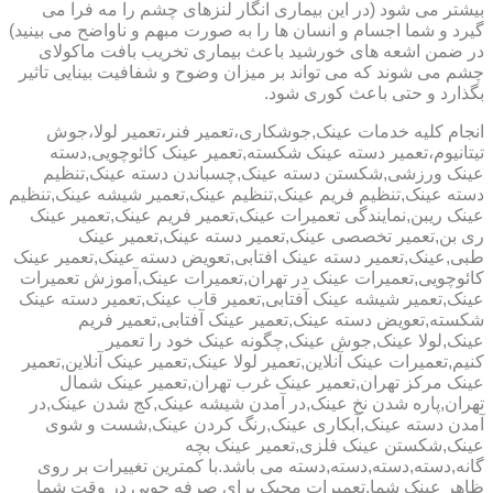
بیشتر می شود (در این بیماری انگار لنزهای چشم را مه فرا می
گیرد و شما اجسام و انسان ها را به صورت مبهم و ناواضح می بینید)
در ضمن اشعه های خورشید باعث بیماری تخریب بافت ماکولای
چشم می شوند که می تواند بر میزان وضوح و شفافیت بینایی تاثیر
بگذارد و حتی باعث کوری شود.
انجام کلیه خدمات عینک,جوشکاری،تعمیر فنر،تعمیر لولا،جوش
تیتانیوم،تعمیر دسته عینک شکسته,تعمیر عینک کائوچویی,دسته
عینک ورزشی,شکستن دسته عینک,چسباندن دسته عینک,تنظیم
دسته عینک,تنظیم فریم عینک,تنظیم عینک,تعمیر شیشه عینک,تنظیم
عینک ریبن,نمایندگی تعمیرات عینک,تعمیر فریم عینک,تعمیر عینک
ری بن,تعمیر تخصصی عینک,تعمیر دسته عینک,تعمیر عینک
طبی,عینک,تعمیر دسته عینک افتابی,تعویض دسته عینک,تعمیر عینک
کائوچویی,تعمیرات عینک در تهران,تعمیرات عینک,آموزش تعمیرات
عینک,تعمیر شیشه عینک آفتابی,تعمیر قاب عینک,تعمیر دسته عینک
شکسته,تعویض دسته عینک,تعمیر عینک آفتابی,تعمیر فریم
عینک,لولا عینک,جوش عینک,چگونه عینک خود را تعمیر
کنیم,تعمیرات عینک آنلاین,تعمیر لولا عینک,تعمیر عینک آنلاین,تعمیر
عینک مرکز تهران,تعمیر عینک غرب تهران,تعمیر عینک شمال
تهران,پاره شدن نخ عینک,در آمدن شیشه عینک,کج شدن عینک,در
آمدن دسته عینک,آبکاری عینک,رنگ کردن عینک,شست و شوی
عینک,شکستن عینک فلزی,تعمیر عینک بچه
گانه,دسته,دسته,دسته,دسته می باشد.با کمترین تغییرات بر روی
ظاهر عینک شما,تعمیرات مجیک برای صرفه جویی در وقت شما