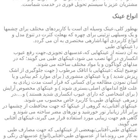
مشتریان عزیز با سیستم تحویل فوری در خدمت شماست.
انواع عینک
به­طور کلی،عینک وسیله ای است با کاربردهای مختلف برای چشمها
و یک وسیله­ی تزئینی برای چهره که به­علت کثرت در تنوع مدل و
انواع کاربردی آنها،اشاره­ی مختصری به آن می گردد.
۱٫عینکهای طبی
به آن دسته از عینکهایی که،عدسیهای تجویزی،جهت رفع عیوب
انکساری در آنها نصب می شود،عینکهای طبی می گویند؛ که در
مدلهای گوناگون و با مواد مختلف ساخته می شوند.
توضیح اینکه :عینکهایی با اتاقک مرطوب ( جهت جلوگیری از اشک
ریزش شدید ) و یا عینکهای منشوری ( برای موارد کم بینایی و یا
آسان نمودن مطالعه برای کسانی که قرار است مدت زیادی به
علت فلج اندامهای اصلی،بستری شوند )،و عینکهای مخصوص آرایش
( برای اشخاصی که دارای عیوب انکساری شدید هستند ) و…،در
زمره­ی عینکهای طبی،با کاربرد خاص محسوب می شوند.
عینکهای آفتابی:به گروهی از عینکها که جهت محافظت از چشمها در
برابر آثار زیانبار نور خورشید و نورهای مضر ساخته می شوند و
گاهی هم جهت زیبایی مورد استفاده قرار می گیرند،عینکهای آفتابی
می گویند.
عینکهای طبی-آفتابی:به­بعضی از عینکهایی که جهت مصارف طبی
به کار می روند،اما از عدسیهای طبی-آفتابی(انواع عدسیهای رنگی و