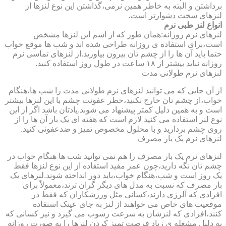
برداشتن و البته به خاطر همین نرمی،گذاشتن این نوع لنزها از
لنزهای سخت دشوارتر است.
انواع لنز طبی نرم
لنزهای نرم روزانه:همان طور که از اسم این لنزها مشخص
است،برای استفاده ی روزانه طراحی شده اند و شب ها موقع خواب
حتما باید آن ها را از چشم تان بیرون بیاورید.از لنزهای تماسی نرم
روزانه نباید بیشتر از ۱۸ ساعت در طول روز استفاده کنید.
لنزهای نرم طولانی مدت
از آن جایی که می توانید لنزهای نرم طولانی مدت را شب ها،هنگام
خواب،از چشم تان خارج نکنید،خطر عفونت چشم با این لنزها بیشتر
است و به همین دلیل کمتر پیشنهاد می شوند.یادتان باشد اگر از این
نوع لنز استفاده می کنید لازم است که هفته ای یک بار آن ها را از
روی چشم بردارید و با محلول مخصوص تمیز و ضدعفونی کنید.
لنزهای نرم یک بار مصرف
لنزهای نرم یک بار مصرف را هم نمی توانید شب ها هنگام خواب در
چشم تان نگه دارید،چون عمر مفید استفاده از این نوع لنزها فقط
یک روز است و شب،هنگام خواب،باید دور انداخته شوند.لنزهای یک
بار مصرف که نسبت به مدل های دیگر گران ترند،معمولاً برای
افرادی که آلرژی دارند،کسانی مثل ورزشکاران که فقط در
موقعیت های خاص می خواهند از لنز به جای عینک استفاده
کنند،افرادی که لنزشان به سرعت رسوب می گیرد و نیز کسانی که
به دلیل مشغله ی زیاد فرصت تمیز کردن لنزها را به صورت روزانه