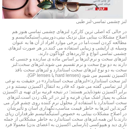
لنز چشمی تماسی-لنز طبی
در حالی که اصلی ترین کارکرد لنزهای چشمی تماسی هنوز هم
اصلاح مشکلات بینایی مثل نزدیک بینی،دوربینی،آستیگماتیسم و
مطالعه کردن است،اما در برخی موارد افراد از آن ها به عنوان
وسیله ی آرایشی و زیبایی استفاده می کنند.در هر صورت لنزهای
چشمی تماسی انواع و کاربردهای گوناگون دارند.
لنزهای سخت و نرم:لنزها بر اساس ماده ی سازنده و جنسی که
دارند به دو نوع سخت و نرم تقسیم می شوند.لنزهای سخت:لنز
سخت به دو نوع لنزهای سخت استاندارد و لنزهای سخت نافذ
اکسیژن تقسیم می شود (hard lenses یا GP lenses).
لنز سخت استاندارد:«لنزهای سخت استاندارد» در حقیقت به نوعی
از لنز تماسی گفته می شود که قادر به انتقال اکسیژن نیستند و در
برابر اکسیژن نفوذناپذیر هستند؛ در نتیجه قرنیه برای تهیه ی اکسیژن
متکی به پمپاژ اشک میان قرنیه و لنز در اثر پلک زدن است.لنزهای
سخت استاندارد با استفاده از محلول نرم کننده روی چشم قرار می
گیرند.این لنزها به خاطر قیمت مناسب،نگهداری آسان و تأثیرشان
در اصلاح مشکلات بینایی به خصوص آستیگماتیسم طرفداران زیای
دارند.با این همه،لنزهای سخت استاندارد به خاطر مشکلاتی از جمله
تاری دید و هیپوکسی (نارسایی اکسیژن به اعضای بدن) معمولا فرد