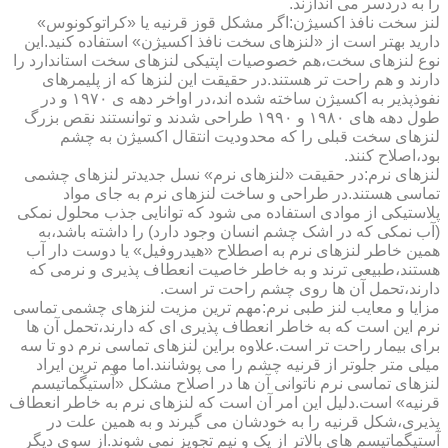
را به دردسر می اندازند.
لنز سخت نافذ اکسیژن:اگر مشکل قوز قرنیه یا «کراتوکونوس»
دارید بهتر است از «لنزهای سخت نافذ اکسیژن» استفاده کنید.این
نوع لنزهای سخت،هم خصوصیات اپتیکی لنزهای سخت استاندارد را
دارند و هم راحت تر هستند.در حقیقت این لنزها که از پلیمرهای
نفوذپذیر به اکسیژن ساخته شده اند،در اواخر دهه ی ۱۹۷۰ و در
طول دهه های ۱۹۸۰ و ۱۹۹۰ طراحی شدند و توانستند نقص بزرگ
لنزهای سخت قبلی را که محدودیت انتقال اکسیژن به چشم
بود،اصلاح کنند.
لنزهای نرم:در حقیقت «لنزهای نرم» نسل جدیدتر لنزهای چشمی
تماسی هستند.در طراحی و ساخت لنزهای نرم به جای مواد
پلاستیکی از موادی استفاده می شود که توانایی جذب محلول نمکی
(آب نمکی که در اشک چشم انسان وجود دارد) را داشته باشد،به
همین خاطر لنزهای نرم به اصطلاح «هیدروفیل» یا دوست دار آب
هستند،طبیعی ترند و به خاطر خاصیت انعطاف پذیری و نرمی که
دارند،تحمل آن ها روی چشم راحت تر است.
مزایا و معایب لنز طبی نرم:مهم ترین مزیت لنزهای چشمی تماسی
نرم این است که به خاطر انعطاف پذیری ای که دارند،تحمل آن ها
برای بیمار راحت تر است.علاوه براین لنزهای تماسی نرم دو تا سه
میلی متر جلوتر از قرنیه چشم را می پوشانند.اما مهم ترین ایراد
لنزهای تماسی نرم ناتوانی آن ها در اصلاح مشکل «آستیگماتیسم
قرنیه» است.دلیل این امر آن است که لنزهای نرم به خاطر انعطاف
پذیری،شکل قرنیه را به خودشان می گیرند و به همین علت در
آستیگماتیسم های بالاتر از یک و نیم تجویز نمی شوند.از سوی دیگر