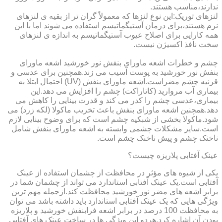
ندارند،مناسب هستند.
لنزهای توریک:این نوع لنزها که معمولاً گران تر از بقیه ی لنزهای
نرم هستند،برای درمان آستیگماتیسم استفاده می شوند اما با این
همه کارایی برای اصلاح عیوب آستیگماتیسم به اندازه ی لنزهای
سخت نافذ اکسیژن نیست.
چشم و خطرات اشعه ماورای بنفش نور خورشید اشعه ماورای
بنفش نور خورشید به پوست آسیب می زند.همچنین برای عدسی و
قرنیه چشم مضراست.اشعه ماورای بنفش (UV) احتمال ابتلا به
بیماری آب مروارید (کاتاراکت) چشم را افزایش می دهد.این
بیماری،عدسی چشم را کدر می کند و قدرت بینایی را کاهش می
دهد.همچنین اشعه ماورای بنفش باعث تخریب ماکولا (لکه زرد) می
شود.ماکولا بخشی از شبکیه چشم است که برای وضوح بینایی لازم
است.سایر مشکلات چشمی وابسته به اشعه ماورای بنفش شامل
ناخنک چشم و پیش ناخنک چشم است.
عینک آفتابی پلاریزه چیست؟
یکی از شیوه های مؤثر در محافظت از چشمان استفاده از عینک
آفتابی است.یک عینک آفتابی استاندارد می تواند از چشمان شما در
برابر اشعه های مضر نور خورشید محافظت کند.ازجمله مهم ترین
ویژگی هایی که یک عینک آفتابی استاندارد باید داشته باشد می توان
به محافظت 100 درصد در برابر اشعه فرابنفش خورشید و پلاریزه
بودن آن اشاره کرد.هردو این ویژگی ها در ساخت عینک های آفتابی