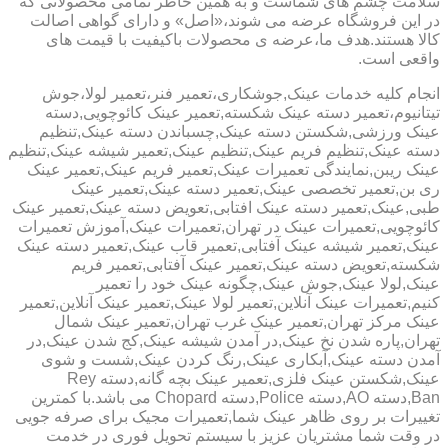
سلامت چشم های شماست و به همین خاطر تمامی محصولاتی که
در این فروشگاه عرضه می شوند،«اصل» و دارای گواهی اصالت
کالا هستند.هدف ما،عرضه ی محصولات باکیفیت با قیمت های
واقعی است.
انجام کلیه خدمات عینک,جوشکاری،تعمیر فنر،تعمیر لولا،جوش
تیتانیوم،تعمیر دسته عینک شکسته,تعمیر عینک کائوچویی,دسته
عینک ورزشی,شکستن دسته عینک,چسباندن دسته عینک,تنظیم
دسته عینک,تنظیم فریم عینک,تنظیم عینک,تعمیر شیشه عینک,تنظیم
عینک ریبن,نمایندگی تعمیرات عینک,تعمیر فریم عینک,تعمیر عینک
ری بن,تعمیر تخصصی عینک,تعمیر دسته عینک,تعمیر عینک
طبی,عینک,تعمیر دسته عینک افتابی,تعویض دسته عینک,تعمیر عینک
کائوچویی,تعمیرات عینک در تهران,تعمیرات عینک,آموزش تعمیرات
عینک,تعمیر شیشه عینک آفتابی,تعمیر قاب عینک,تعمیر دسته عینک
شکسته,تعویض دسته عینک,تعمیر عینک آفتابی,تعمیر فریم
عینک,لولا عینک,جوش عینک,چگونه عینک خود را تعمیر
کنیم,تعمیرات عینک آنلاین,تعمیر لولا عینک,تعمیر عینک آنلاین,تعمیر
عینک مرکز تهران,تعمیر عینک غرب تهران,تعمیر عینک شمال
تهران,پاره شدن نخ عینک,در آمدن شیشه عینک,کج شدن عینک,در
آمدن دسته عینک,آبکاری عینک,رنگ کردن عینک,شست و شوی
عینک,شکستن عینک فلزی,تعمیر عینک بچه گانه,دسته Rey
Ban,دسته AO,دسته Police,دسته Chopard می باشد.با کمترین
تغییرات بر روی ظاهر عینک شما,تعمیرات مجیک برای صرفه جویی
در وقت شما مشتریان عزیز با سیستم تحویل فوری در خدمت