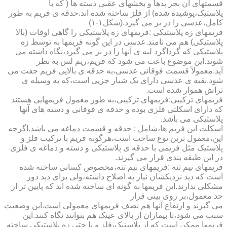
قسمتهای آن بجز پدها و بخشهای عقبی دسته ها ( که با
پلاستیک،پوشیده شده) از فلز ساخته شده اند.حدقه ی فریم به طور
کامل،عدسی را در بر می گیرد.(شکل۱-۱)
فریمهای زه پلاستیکی :فریمهای زه پلاستیکی را گاهی اوقات (بالا
پلاستیکی) هم می نامند.عدسی در این گونه فریمها به توسط زه
پلاستیکی که گرداگرد لبه ی آنها را در بر می گیرد،نگاه داشته می
شوند.این موضوع باعث می شود که فریم،ریم لس به نظر
آید.معمولاً قسمت فوقانی عدسی،به حدقه ی بالایی فریم جفت می
شود.بقیه ی عدسی دارای یک شیار جزیی است،که به وسیله ی
تراش هموار شده است.
فریمهای ترکیبی:فریمهای ترکیبی،به طور معمول فریمهایی هستند
که دارای اسکلتی فلزی بوده و حدقه ی فوقانی و دسته های آنها
پلاستیکی می باشد.
اسکلت این فریم ها،شامل : حدقه و قسمت دماغه می باشد.اگرچه
این،معمول ترین نوع ساخت است،هرگونه فریم با ترکیب فلز و
پلاستیک مثل فریمی با حدقه ی پلاستیکی و دسته و دماغه ی فلزی
در این طبقه بندی قرار می گیرند.
فریمهای نیم تنه :فریمهای نیم تنه،مخصوص کسانی ساخته شده
است که دید نزدیکشان نیاز به اصلاح داشته،ولی برای دید دور
مشکلی ندارند.این فریمها به گونه ای ساخته شده اند که پایین تر از
حد معمول،بر روی بینی قرار
می گیرند و ارتفاع آنها هم نصف فریمهای معمولی است.این وضعیت
سبب می شود،تا بیماران از بالای عینک هم بتوانند نگاه کنند.این
فریمها ممکن است که از پلاستیک،فلز و یا حتی زه پلاستیکی ساخته