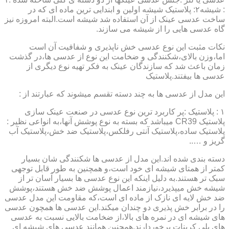
: شیشه۲: پلاستیک شیشه اولین و ابندایی ترین ماده ای که در
ساخت عدسی عینک از آن استفاده شد شیشه است.البته امروزه نیز
گاه عدسی هایی را از شیشه می سازند.
نکات مثبت این نوع عدسی خش ناپذیری و شفافیت آن است
اما،وزن بالای،شکنندگی و ضخامت این نوع از عدسی ها،در گذشت
زمان باعث شد که سازندگان عینک به فکر تهیه نوع دیگری از
عدسی ها بیفتند.پلاستیک
این مدل از عدسی ها به چند دسته تقسم میشوند که عبارتند از :
۱ : پلاستیک :پر کاربرد ترین نوع عدسی در صنعت عینک سازی
پلاستیک CR39 میباشد که بسته به نوع پوشش آنها،به انواعی نظیر :
پلاستیک ساده،پلاستیک آنتی رفلکس،پلاستیک ضد خش،پلاستیک آب
گریز و …..
دسته بندی شده اند.این مدل از عدسی ها شکنندگی شان بسیار
کمتر از همتای شیشه ای خود است،و همچنین به طور قابل توجهی
سبک تر هستند.به دلیل اینکه این نوع عدسی ها بسیار آسان تر از
شیشه خش میپذیرد،نیازمند اعمال پوشش ضد خش هستند،پوشش
ضد خش لایه ای نازک از ماده ای است،که مقاومت این مدل عدسی
را در برابر خش پذیری دو چندان میکند.این عدسی ها همچون عدسی
های شیشه ای در نمره های بالا،از ضخامت بالایی نسبت به عدسی
های پلی کربنات برخوردارند.همچنین همانند عدسی های شیشه ای