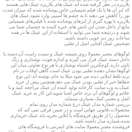
پلاریزه در نظر گرفته شده اند.عینک های پلاریزه عینک هایی هستند
که لنز آن ها با یک فیلم شیمیایی خاص پوشانده شده که میزان شدت
نور را کاهش می دهند تا به چشم ها آسیبی وارد نشود.عینک های
پلاریزه با بهره گیری از لنزهای پوشانده شده با فیلترهای شیمیایی
مانع از داخل شدن این تابش های خیره کننده به چشمان شما می
شوند و درنتیجه شما می توانید با استفاده از این عینک ها در همه
ساعات روز دید خوبی داشته باشید.
تشخیص عینک آفتابی اصل از تقلبی
لوگوهای معتبر معمولا روی شیشه عینک و سمت راست آن،دسته یا
داخل دسته عینک قرار می گیرند و اندازه،فونت نوشتاری و رنگ
ثابتی دارند.کوچکترین اشتباه نوشتاری یا هر نوع تفاوتی میان این
لوگوها،نشان دهنده تقلبی بودن عینک است.گاهی اوقات در نام
برند،غلط املایی دیده می شود.مثلا به جای نوشته اند:.این نوع
خطاها،خبر از تقلبی بودن عینک می دهد.همچنین پیش از خرید
عینک،به وب سایت کارخانه تولید کننده آن عینک مراجعه کنید و با
علائم و لوگوهای آن برند خاص آشنا شوید.این کار به خرید عینک
اصل و معتبر،کمک بسیاری مینماید.
بررسی شماره مدل عینک درج شماره مدل روی تمام
محصولات،قانونی جهانی است و در ضمن فرقی نمی کند که
محصول را از طریق فروشگاه یا آنلاین بخرید.باید عینک خریداری
شده،شماره مدل داشته باشد.
فروشنده معتبر:معمولا سایت های اینترنتی یا فروشگاه های