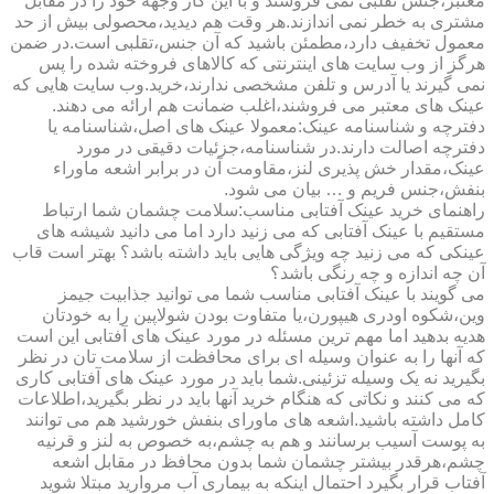
معتبر،جنس تقلبی نمی فروشند و با این کار وجهه خود را در مقابل
مشتری به خطر نمی اندازند.هر وقت هم دیدید،محصولی بیش از حد
معمول تخفیف دارد،مطمئن باشید که آن جنس،تقلبی است.در ضمن
هرگز از وب سایت های اینترنتی که کالاهای فروخته شده را پس
نمی گیرند یا آدرس و تلفن مشخصی ندارند،خرید.وب سایت هایی که
عینک های معتبر می فروشند،اغلب ضمانت هم ارائه می دهند.
دفترچه و شناسنامه عینک:معمولا عینک های اصل،شناسنامه یا
دفترچه اصالت دارند.در شناسنامه،جزئیات دقیقی در مورد
عینک،مقدار خش پذیری لنز،مقاومت آن در برابر اشعه ماوراء
بنفش،جنس فریم و … بیان می شود.
راهنمای خرید عینک آفتابی مناسب:سلامت چشمان شما ارتباط
مستقیم با عینک آفتابی که می زنید دارد اما می دانید شیشه های
عینکی که می زنید چه ویژگی هایی باید داشته باشد؟ بهتر است قاب
آن چه اندازه و چه رنگی باشد؟
می گویند با عینک آفتابی مناسب شما می توانید جذابیت جیمز
وین،شکوه اودری هیپورن،یا متفاوت بودن شولاپین را به خودتان
هدیه بدهید اما مهم ترین مسئله در مورد عینک های آفتابی این است
که آنها را به عنوان وسیله ای برای محافظت از سلامت تان در نظر
بگیرید نه یک وسیله تزئینی.شما باید در مورد عینک های آفتابی کاری
که می کنند و نکاتی که هنگام خرید آنها باید در نظر بگیرید،اطلاعات
کامل داشته باشید.اشعه های ماورای بنفش خورشید هم می توانند
به پوست آسیب برسانند و هم به چشم،به خصوص به لنز و قرنیه
چشم،هرقدر بیشتر چشمان شما بدون محافظ در مقابل اشعه
آفتاب قرار بگیرد احتمال اینکه به بیماری آب مروارید مبتلا شوید