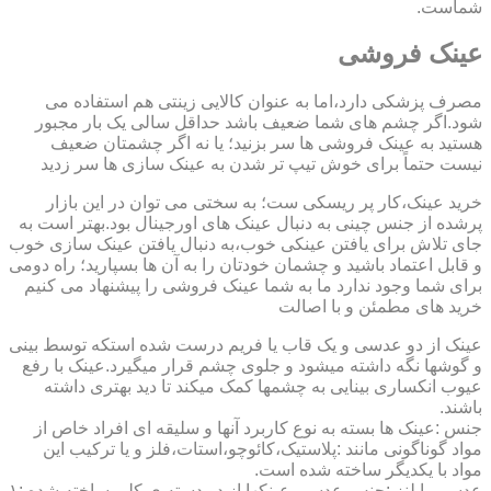
شماست.
عینک فروشی
مصرف پزشکی دارد،اما به عنوان کالایی زینتی هم استفاده می
شود.اگر چشم های شما ضعیف باشد حداقل سالی یک بار مجبور
هستید به عینک فروشی ها سر بزنید؛ یا نه اگر چشمتان ضعیف
نیست حتماً برای خوش تیپ تر شدن به عینک سازی ها سر زدید
خرید عینک،کار پر ریسکی ست؛ به سختی می توان در این بازار
پرشده از جنس چینی به دنبال عینک های اورجینال بود.بهتر است به
جای تلاش برای یافتن عینکی خوب،به دنبال یافتن عینک سازی خوب
و قابل اعتماد باشید و چشمان خودتان را به آن ها بسپارید؛ راه دومی
برای شما وجود ندارد ما به شما عینک فروشی را پیشنهاد می کنیم
خرید های مطمئن و با اصالت
عینک از دو عدسی و یک قاب یا فریم درست شده استکه توسط بینی
و گوشها نگه داشته میشود و جلوی چشم قرار میگیرد.عینک با رفع
عیوب انکساری بینایی به چشمها کمک میکند تا دید بهتری داشته
باشند.
جنس :عینک ها بسته به نوع کاربرد آنها و سلیقه ای افراد خاص از
مواد گوناگونی مانند :پلاستیک،کائوچو،استات،فلز و یا ترکیب این
مواد با یکدیگر ساخته شده است.
عدسی یا لنز :جنس عدسی عینکها از دو دسته ی کلی ساخته شده :۱