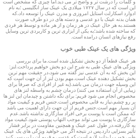
و کلمات را درشت تر و واضح تر می دید.اما چیزی که مشخص است
این است که در سال ۱۷۲۷ میلادی یک عینک ساز انگلیسی ؛به نام
ادوارد اسکارلت استایل امروزی و مدرن عینک را توسعه داد،که
همان بدنه عینک با دو عدسی و دسته های در دو طرف صورت
هستند.به هر حال عینک در هر زمان و از هر ماده و توسط هر فردی
که ساخته شده باشد؛به یکی از ابزاری ترین و کاربردی ترین وسایل
رفع نیازهای انسان درامده است.
ویژگی های یک عینک طبی خوب
هر عینک قطعاً از دو بخش تشکیل شده است.ما برای بررسی
ویژگی های عینک طبی به شرح این دو بخش خواهیم پرداخت.لنز:
این بخش که به آن عدسی نیز گفته می شود،در حقیقت مهم ترین
بخش تشکیل دهنده عینک است.مهم بودن لنز از آن جهت است که
این وسیله جهت درمان می باشد.(به غیر از افرادی که صرفاً برای
زیبایی از آن استفاده می کنند) درمان چشم به واسطه لنز های
مخصوص انجام می شود فریم: برای نگه داشتن و چیدمان این لنز ها
بر رو چشم،نیاز به قابی مخصوص است.جنس فریم و کیفیت مواد
آن بسیار مهم است.جنس فریم از آن جهت دارای اهمیت می باشد
که ممکن است با پوست برخی افراد سازگاری نداشته باشد.عدم
سازگاری با پوست می تواند موجب التهاب پوستی شود.کیفیت مواد
به کاررفته،در طول عمر عینک و همچنین مقاومت در برابر فشار
تأثیر بسزایی دارد.پس در نتیجه اگر می خواهید ویژگی های یک عینک
طبی خوب را بدانید لازم است که عدسی و فریم آن را بررسی کنید