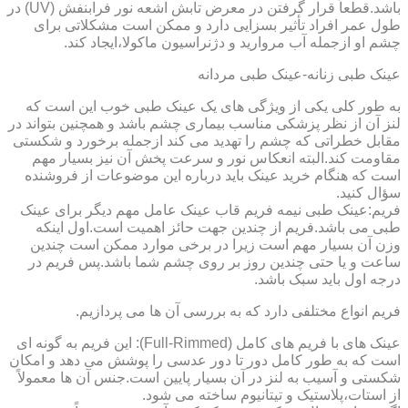
باشد.قطعاً قرار گرفتن در معرض تابش اشعه نور فرابنفش (UV) در
طول عمر افراد تأثیر بسزایی دارد و ممکن است مشکلاتی برای
چشم او ازجمله آب مروارید و دژنراسیون ماکولا،ایجاد کند.
عینک طبی زنانه-عینک طبی مردانه
به طور کلی یکی از ویژگی های یک عینک طبی خوب این است که
لنز آن از نظر پزشکی مناسب بیماری چشم باشد و همچنین بتواند در
مقابل خطراتی که چشم را تهدید می کند ازجمله برخورد و شکستی
مقاومت کند.البته انعکاس نور و سرعت پخش آن نیز بسیار مهم
است که هنگام خرید عینک باید درباره این موضوعات از فروشنده
سؤال کنید.
فریم:عینک طبی نیمه فریم قاب عینک عامل مهم دیگر برای عینک
طبی می باشد.فریم از چندین جهت حائز اهمیت است.اول اینکه
وزن آن بسیار مهم است زیرا در برخی موارد ممکن است چندین
ساعت و یا حتی چندین روز بر روی چشم شما باشد.پس فریم در
درجه اول باید سبک باشد.
فریم انواع مختلفی دارد که به بررسی آن ها می پردازیم.
عینک های با فریم های کامل (Full-Rimmed): این فریم به گونه ای
است که به طور کامل دور تا دور عدسی را پوشش می دهد و امکان
شکستی و آسیب به لنز در آن بسیار پایین است.جنس آن ها معمولاً
از استات،پلاستیک و تیتانیوم ساخته می شود.