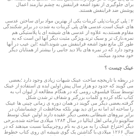
برای جلوگیری از نفوذ اشعه فرابنفش به چشم نیازمند اعمال
پوشش ضد فرابنفش هستند.
۲ : پلی کربنات:پلی کربنات یکی از بهترین مواد برای ساختن عدسی
های عینک است.عدسی های پلی کربنات به شدت در برابر شکنندگی
مقاوم هستند،به علاوه از عدسی های شیشه ای یا پلاستیکی هم
نمره،نازک تر و سبک ترند.ویژگی مثبت دیگر آنها این است که به
طور کل مانع نفوذ اشعه فرابنفش می شوند،البته ؛این عیب در آنها
وجود دارد که در نمره های بالا دید جانبی را بیشتر از همتایان دیگر
خود محدود میکنند.
عینک چیست ؟
در ربطه با تاریخچه ساخت عینک شبهات زیادی وجود دارد ؛بعضی
می گویند که حدود دو هزار سال پیش اولین ایده ی استفاده از عینک
توسط سنکا فیلسوف رومی که در هنگام مطالعه از لیوان آب به
کتاب نگاه کرده و کلمات بزرگتر و شفاف تر شدن شکل
گرفته.بعضی دیگر می گویند در همان دوره ی زمانی چینی ها عینک
را ساخته اند اما نه برای دید بهتر بلکه محافظت از چشمانشان در
برابر نیروهای شیطانی.بعضی دیگر عقیده دارند اولین عینک توسط
سالوینو دارماتی اهل ایتالیا در سال ۱۲۸۴ میلادی ساخته شده،برخی
دیگر اختراع عینک را به مردی به نام روچربیکنبا نسبت میدهند که در
سال ۱۲۶۶ میلادی،با گذاشتن یک گوی شیشه ای روی کتاب خطوط