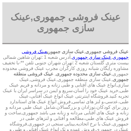
عینک فروشی جمهوری,عینک
سازی جمهوری
عینک فروشی جمهوری
,
عینک سازی جمهوری
عینک فروشی
جمهوری
,
عینک سازی جمهوری
,آدرس شعبه 1 :تهران شاهین شمالی
بیست متری گلستان شعبه 2 :تهران شهران جنوبی تلفن **-با تخفیف
مشاوره رایگان شبانه روزی کارگران مجرب عینک فروشی محدوده
جمهوری,
عینک سازی محدوده جمهوری
,
عینک فروشی منطقه
جمهوری
,عینک سازی منطقه جمهوری,عینک فروشی,عینک
سازی,انواع عینک های آفتابی و طبی زنانه و مردانه و فریم عینک
طبی,خرید عینک خود را آسان،سریع و ایمن در سراسر ایران با عینک
تجربه کنید.فروشگاه اینترنتی عینک انواع عینک آفتابی،عینک
طبی،عدسی،و لنز های تماسی,فروش انواع عینک های استاندارد
روز برای کودکان،نوزادان و بزرگسالان.شامل عینک طبی مردانه و
زنانه و عینک های آفتابی مردانه و زنانه می باشد جمهوری,ساخت و
فروش عینک های طبی،مطالعه و آفتابی و لنزهای طبی در
جمهوری,عینک با نرخ اتحادیه,بینایی سنجی در جمهوری,فروشگاه
عینک در جمهوری,فروش عمده و تک انواع عینک آفتابی و طبی و