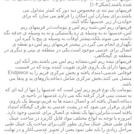
شده باشند.(شکل۴-۱)
فریمهای نیم تنه ی مخصوص دید دور که کمتر متداول می
باشند،برای بیماران این امکان را فراهم می سازد که برای
خواندن،از زیر عدسیها نگاه کنند.
فریمهای ریم لس،شبه ریم لس و نیومانت:در فریمهای ریم
لس،عدسیها نه به وسیله ی زه پلاستیکی و نه به وسیله ی حدقه نگه
داشته می شوند.بلکه،بیشتر اوقات به وسیله ی پیچ یا گیره این
نگهداری انجام می گیرد.در بیشتر فریمهای ریم لس،دو نقطه ی
اتصال برای عدسی موجود است.یکی در منطقه ی بینی و دیگری در
منطقه ی گیجگاهی.
فریمهای نیمه ریم لس،مشابه ریم لس می باشند،بجز آنکه این
فریمها دارای یک بازوی فلزی تقویت کننده بوده که در قسمت
فوقانی عدسی،امتداد یافته و بخش مرکزی فریم را به Endpiece
متصل می کنند.بخش مرکزی شامل دماغه،بازوهای پد و پدها می
باشد.
نیومانت یک نوع فریم ریم لس است که عدسیها را تنها از لبه ای که
به سمت بینی قرار گرفته نگه می دارد.عدسیها در ناحیه ی
دماغه،اتصال یافته اند و اتصال دسته ها به فریم،توسط یک بازوی
فلزی برقرار می شود که در پشت عدسی به طرف گیجگاه امتداد
یافته است.بنابراین،تنها یک نقطه ی اتصال برای عدسی وجود دارد.
امروزه با توجه به انواع مختلف مواد قابل کاربرد در ساخت عینک
های طبی شغل عینک سازی بطور کلی،برای ساخت یک عینک طبی
مراحل زیادی را باید طی نمود یعنی از تجویز عدسی،آغاز و در نهایت