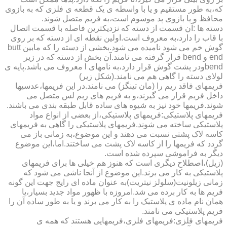
که،به طور مستقیم و یا با واسطه ی یک قطعه ی فلزی که به بازوی
محافظ و یا بازوی پد موسوم است،به فریم متصل شوند.
دسته ها :آن قسمت از دسته که نزدیکترین فاصله با قسمت اتصال
با قاب را دارد،به معروف است.اولین نقطه ای از دسته که بر روی
گوش خم می شود نامیده می شود.بخشی از دسته را که مابین butt
end و bend قرار گرفته می نامند.آن بخش از دسته که در زیر
bendودر پشت گوش قرار دارد،به نامهای l معروف می باشد.پایه ی
لولای دسته را گاهی هم می نامند.(شکل زیر)
فریمهای فاقد ریم را (مان تینگز) می نامند.در این فریمها،عدسیها
داخل فریم قرار می گیرند،و به فریم های ریم لس متصل می
شوند.فریمها خود نیز به شیوه های ساده قابل طبقه بندی می باشند.
فریمهای پلاستیکی:فریمهای پلاستیکی،از بعضی از انواع مواد
پلاستیکی ساخته می شوند.فریمهای پلاستیکی را گاهی به فریمهای
کاسه لاک پشتی نسبت می دهند و این موضوع،به زمانی باز می
گردد که فریمها را از کاسه لاک پشت می ساختند.اما،این موضوع
دیگر به فراموشی سپرده شده است.
(زیل)،اصطلاح دیگری است که هنوز هم خیلی ها برای فریمهای
پلاستیکی به کار می برند.این موضوع از آنجا ناشی می شود که
زمانی زیلونیت(سلولز نیتریت)به عنوان ماده ای رایج جهت این گونه
فریم ها به کار برده می شد.امروزه با ظهور مواد جدید بسیار،یا
همان نام ماده ی پلاستیک را به کار می برند و یا به طور ساده آن را
فریم پلاستیکی می نامند.
فریمهای فلزی:فریمهای فلزی،فریمهایی هستند که همه ی