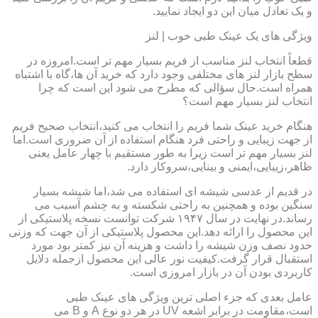
و یک تعادل میان این دو ایجاد نمایید.
ویژگی های یک عینک طبی خوب | لنز
قطعاً انتخاب لنز مناسب از فریم بسیار مهم تر است.امروزه در
سطح بازار لنز های مختلفی وجود دارد که خرید آن ها،گاه با اشتباه
همراه است.حال سؤالی که مطرح می شود این است که چرا
انتخاب لنز بسیار مهم است؟
هنگام خرید عینک شما فریم را انتخاب می کنید،انتخاب صحیح فریم
از جهت زیبایی و راحتی فرد هنگام استفاده از آن ضروری است.اما
لنز بسیار مهم تر است زیرا به طور مستقیم با چهار عامل یعنی
ظاهر،زیبایی،ایمنی و بینایی،سروکار دارد.
در قدیم از عدسی شیشه ای استفاده می شد،اما شیشه بسیار
سنگین بوده و همچنین به راحتی شکسته و به چشم آسیب می
رساند.در نهایت در سال ۱۹۴۷ شرکت توانست نسخه پلاستیکی از
این محصول را ارائه دهد.این محصول پلاستیکی از آن جهت که وزنی
حدود نصف وزن شیشه را داشت و هزینه آن نیز کمتر بود مورد
استقبال قرار گرفت.کیفیت نور عالی این محصول ازجمله دلایل
کاربردی بودن آن در بازار امروزی است.
عامل بعدی که جزء اصلی ترین ویژگی های عینک طبی
است،مقاومت در برابر اشعه UV در هر دو نوع A و B می