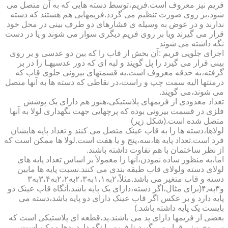
فریم نیز معروف است.فریم،توسط دسته هایی که به آن متصل می
شود،بر روی صورت تنظیم می گردد.فریمهایی هم هستند که دسته
ندارند و در عوض به وسیله ی فشارهای دو طرف بینی در محل خود
قرار می گیرند ویا بر روی فریم دیگری سوار می شوند و یا در دست
نگه داشته می شوند
اجزای جلویی فریم :آن بخش از قاب را که بین دو عدسی و بر روی
بینی قرار می گیرد را پل گویند و لبه ای که دور عدسیهـا را در بر
گرفته،به حدقه معروف است.به قسمتهای بیرونی جلوی قاب که
درمنتها الیه سمت چپ و راست،در نقاطی که دسته ها به آنها متصل
می شوند،می گویند.
تعداد معدودی از فریمهای پلاستیکی،هنوز هم دارای یک پوشش
فلزی در قسمت بیرونی بوده که پرچهایی جهت نگهداری لولا به آنها
متصل شده است.(شکل زیر)
لولاها،دسته ها را به قاب عینک متصل می کنند و تعداد پایه هایشان
فرد است.تعداد پایه ها،سه،پنج و یا هفت است.لولا ها ممکن است که
از نظر ساختمان با هم تفاوت داشته باشند.
اما،به منظور ساده نمودن،آنها را معمولاً بر اساس تعداد پایه های
لولای دسته ولولای قاب طبقه بندی می کنند.نسبت پایه ها مابین
دسته و قاب متغیر می باشد.مثلاً،۲به۱،۱به۲،۳به۲،۲به۳،۴به۳
و۳به۴٫(برای مثال،اگر دسته،دارای یک پایه باشد،آنگاه قاب عینک دو
پایه دارد و بر عکس اگر قاب عینک دارای دو پایه باشد،دسته می
بایست یک پایه داشته باشد.)
بعضی از فریمها دارای پد می باشند.پد،قطعه ای پلاستیکی است که
بر روی بینی قرار می گیرد،تا فریم را نگه دارد.پدها ممکن است