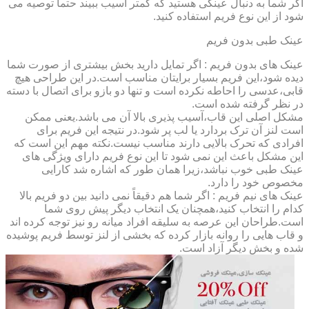
اگر شما به دنبال عینکی هستید که کمتر آسیب ببیند حتماً توصیه می
شود از این نوع فریم استفاده کنید.
عینک طبی بدون فریم
عینک های بدون فریم : اگر تمایل دارید بخش بیشتری از صورت شما
دیده شود،این فریم بسیار برایتان مناسب است.در این طراحی هیچ
قابی،عدسی را احاطه نکرده است و تنها دو بازو برای اتصال با دسته
در نظر گرفته شده است.
مشکل اصلی این قاب،آسیب پذیری بالا آن می باشد.یعنی ممکن
است لنز آن ترک بردارد یا لب پر شود.در نتیجه این فریم برای
افرادی که تحرک بالایی دارند مناسب نیست.نکته مهم این است که
این مشکل باعث این نمی شود تا این نوع فریم دارای ویژگی های
عینک طبی خوب نباشد،زیرا همان طور که اشاره شد کارایی
مخصوص خود را دارد.
عینک های نیم فریم : اگر شما هم دقیقاً نمی دانید بین دو فریم بالا
کدام را انتخاب کنید،همچنان یک انتخاب دیگر پیش روی شما
است.طراحان این عرصه به سلیقه افراد میانه رو نیز توجه کرده اند
و قاب هایی را روانه بازار کرده که بخشی از لنز توسط فریم پوشیده
شده و بخش دیگر آزاد است.