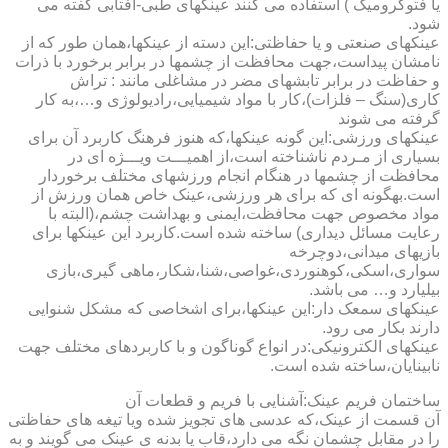
یا فتوکرومیک ) استفاده می کنند عینکهای طبی-آفتابی گفته می
شود.
عینکهای صنعتی و یا حفاظتی:این دسته از عینکها،همان طور که از
نامشان پیداست،جهت محافظت از چشمها در برابر برخورد با ذرات
و حفاظت در برابر تابشهای مضر در مشاغلی مانند : تراش
کاری(سنگ – فلزات)،کار با مواد شیمیایی،رادیولوژی و…،به کار
گرفته می شوند
عینکهای ورزشی:این گونه عینکها،که هنوز فرهنگ کاربرد آن برای
بسیاری از مـردم ناشناخته است،از اهمیـــت ویـــژه ای در
محافظت از چشمها در هنگام انجام ورزشهای مختلف برخوردار
است.به­گونه ای که برای هر ورزشی،عینک خاص همان ورزش از
مواد مخصوص جهت محافظت،ایمنی و بهداشت چشم،(البته با
رعایت مسائل دیداری) ساخته شده است.کاربرد این عینکها برای
بازیهای میدانی،دوچرخه
سواری،اسکی،کوهنوردی،غواصی،شنا،شکار،ماهی گیری،بازی
بیلیارد و… می باشد.
عینکهای سمعک دار:این عینکها،برای اشخاصی که مشکل شنوایی
دارند بکار می رود.
عینکهای الکترونیکی:در انواع گوناگون و با کاربردهای مختلف جهت
نابینایان،ساخته شده است.
ساختمان فریم عینک:آشنایی با فریم و قطعات آن
آن قسمت از عینک،که عدسی های تجویز شده ویا تیغه های حفاظتی
را در مقابل چشمان نگه می دارد،قاب یا بدنه ی عینک می گویند و به