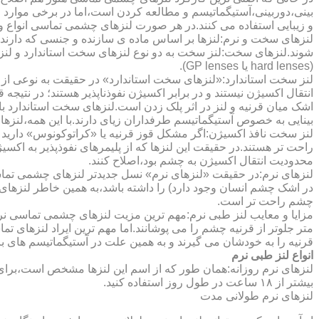
بینی،دوربینی،آستیگماتیسم و مطالعه کردن است،اما در برخی موارد اف
و زیبایی استفاده می کنند.در هر صورت لنزهای چشمی تماسی انواع و ک
لنزهای سخت و نرم:لنزها بر اساس ماده ی سازنده و جنسی که دارند
شوند.لنزهای سخت:لنز سخت به دو نوع لنزهای سخت استاندارد و ل
(hard lenses یا GP lenses).
لنز سخت استاندارد:«لنزهای سخت استاندارد» در حقیقت به نوعی از 
انتقال اکسیژن نیستند و در برابر اکسیژن نفوذناپذیر هستند؛ در نتیجه 
اشک میان قرنیه و لنز در اثر پلک زدن است.لنزهای سخت استاندارد ب
بینایی به خصوص آستیگماتیسم طرفداران زیای دارند.با این همه،لنزها
لنز سخت نافذ اکسیژن:اگر مشکل قوز قرنیه یا «کراتوکونوس» دارید 
محدودیت انتقال اکسیژن به چشم بود،اصلاح کنند.
لنزهای نرم:در حقیقت «لنزهای نرم» نسل جدیدتر لنزهای چشمی تماس
در اشک چشم انسان وجود دارد) را داشته باشد،به همین خاطر لنزهای
چشم راحت تر است.
مزایا و معایب لنز طبی نرم:مهم ترین مزیت لنزهای چشمی تماسی نرم 
متر جلوتر از قرنیه چشم را می پوشانند.اما مهم ترین ایراد لنزهای 
قرنیه را به خودشان می گیرند و به همین علت در آستیگماتیسم های با
انواع لنز طبی نرم
لنزهای نرم روزانه:همان طور که از اسم این لنزها مشخص است،برای اس
بیشتر از ۱۸ ساعت در طول روز استفاده کنید.
لنزهای نرم طولانی مدت