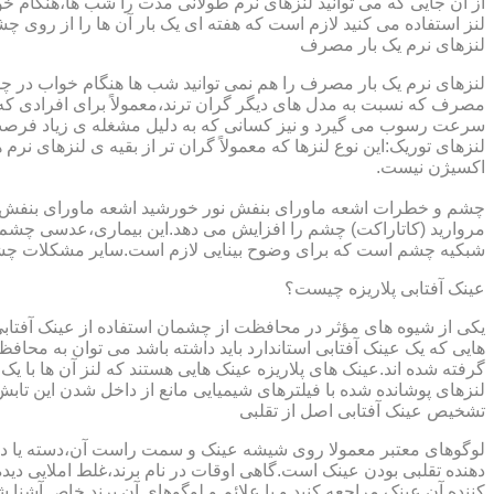
از آن جایی که می توانید لنزهای نرم طولانی مدت را شب ها،هنگام خو
لنز استفاده می کنید لازم است که هفته ای یک بار آن ها را از روی 
لنزهای نرم یک بار مصرف
لنزهای نرم یک بار مصرف را هم نمی توانید شب ها هنگام خواب در چشم
مصرف که نسبت به مدل های دیگر گران ترند،معمولاً برای افرادی که
سرعت رسوب می گیرد و نیز کسانی که به دلیل مشغله ی زیاد فرصت ت
لنزهای توریک:این نوع لنزها که معمولاً گران تر از بقیه ی لنزهای نر
اکسیژن نیست.
مروارید (کاتاراکت) چشم را افزایش می دهد.این بیماری،عدسی چشم ر
شبکیه چشم است که برای وضوح بینایی لازم است.سایر مشکلات چش
عینک آفتابی پلاریزه چیست؟
یکی از شیوه های مؤثر در محافظت از چشمان استفاده از عینک آفتاب
گرفته شده اند.عینک های پلاریزه عینک هایی هستند که لنز آن ها با ی
لنزهای پوشانده شده با فیلترهای شیمیایی مانع از داخل شدن این تابش
تشخیص عینک آفتابی اصل از تقلبی
لوگوهای معتبر معمولا روی شیشه عینک و سمت راست آن،دسته یا داخل 
دهنده تقلبی بودن عینک است.گاهی اوقات در نام برند،غلط املایی دیده
کننده آن عینک مراجعه کنید و با علائم و لوگوهای آن برند خاص آشنا 