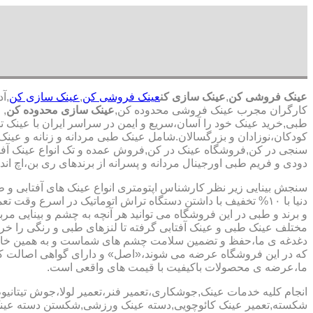
عینک فروشی کن
,
عینک سازی کن
عینک فروشی کن
,
عینک سازی کن
کارگران مجرب عینک فروشی محدوده کن,
عینک سازی محدوده کن
,
ع
طبی,خرید عینک خود را آسان،سریع و ایمن در سراسر ایران با عینک ت
کودکان،نوزادان و بزرگسالان.شامل عینک طبی مردانه و زنانه و عینک 
سنجی در کن,فروشگاه عینک در کن,فروش عمده و تک انواع عینک آفتاب
دودی و فریم طبی اورجینال مردانه و پسرانه از برندهای ری بن،اچ اند
سنجش بینایی زیر نظر کارشناس
اپتومتری انواع عینک های آفتابی و 
دنیا با ۱۰% تخفیف با داشتن دستگاه تراش اتوماتیک در اسرع وقت 
و برند و طبی در این فروشگاه می توانید هر آنچه به چشم و بینایی مر
مختلف عینک طبی و عینک آفتابی گرفته تا لنزهای طبی و رنگی را خری
دغدغه ی ما،حفظ و تضمین سلامت چشم های شماست و به همین خا
که در این فروشگاه عرضه می شوند،«اصل» و دارای گواهی اصالت کا
ما،عرضه ی محصولات باکیفیت با قیمت های واقعی است.
انجام کلیه خدمات عینک,جوشکاری،تعمیر فنر،تعمیر لولا،جوش تیتانیو
شکسته,تعمیر عینک کائوچویی,دسته عینک ورزشی,شکستن دسته عین