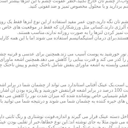
اب،از چشم تان خارج نکنید،خطر عفونت چشم با این لنزها بیشتر است و 
چشم بردارید و با محلول مخصوص تمیز و ضدعفونی کنید.
 تان نگه دارید،چون عمر مفید استفاده از این نوع لنزها فقط یک روز
 آلرژی دارند،کسانی مثل ورزشکاران که فقط در موقعیت های خاص می خ
میز کردن لنزها را به صورت روزانه ندارند،مناسب هستند.
م هستند،برای درمان آستیگماتیسم استفاده می شوند اما با این همه کار
ا کدر می کند و قدرت بینایی را کاهش می دهد.همچنین اشعه ماورای 
می وابسته به اشعه ماورای بنفش شامل ناخنک چشم و پیش ناخنک 
ی است.یک عینک آفتابی استاندارد می تواند از چشمان شما در برابر 
هایی که یک عینک آفتابی استاندارد باید داشته باشد می توان به محافظت 100 درصد در برابر اشعه ف
ک فیلم شیمیایی خاص پوشانده شده که میزان شدت نور را کاهش می دهند 
 های خیره کننده به چشمان شما می شوند و درنتیجه شما می توانید با 
دسته عینک قرار می گیرند و اندازه،فونت نوشتاری و رنگ ثابتی دارند.
 می شود.مثلا به جای نوشته اند:.این نوع خطاها،خبر از تقلبی بودن ع
شوید.این کار به خرید عینک اصل و معتبر،کمک بسیاری مینماید.