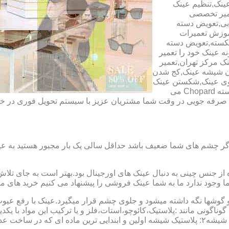
ینک,تنظیم عینک
عمیر تخصصی
ابی,تعویض دسته
آموزش تعمیرات
شکسته,تعویض دسته
ه عینک خود را تعمیر
ینک مرکز تهران,تعمیر
دن شیشه عینک,کج شدن
وی عینک,شکستن عینک
فلزی,تعمیر عینک بچه گانه,دسته Rey Ban,دسته AO,دسته Police,دسته Chopard می
ای صرفه جویی در وقت شما مشتریان عزیز با سیستم تحویل فوری در
گر چشم های شما ضعیف باشد حداقل سالی یک بار مجبور هستید به عین
از جنس چینی به دنبال عینک های اورجینال بود.بهتر است به جای تلا
شما وجود ندارد ما به شما عینک فروشی را پیشنهاد می کنیم خرید های م
شها نگه داشته میشود و جلوی چشم قرار میگیرد.عینک با رفع عیوب ان
 گوناگونی مانند :پلاستیک،کائوچو،استات،فلز و یا ترکیب این مواد با ی
عدسی یا لنز :جنس عدسی عینکها از دو دسته ی کلی ساخته شده :۱ : شیشه۲: پلاستیک شیشه اولین و 