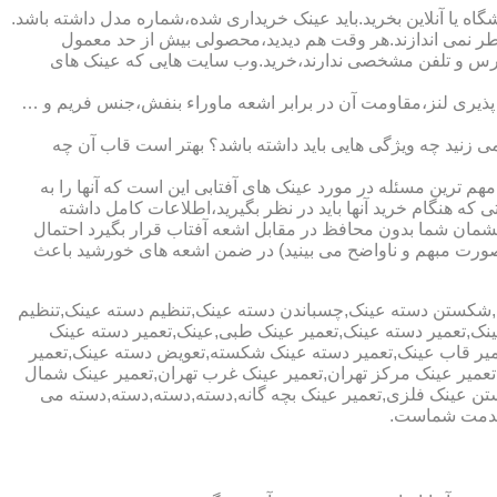
ا آنلاین بخرید.باید عینک خریداری شده،شماره مدل داشته باشد.
خطر نمی اندازند.هر وقت هم دیدید،محصولی بیش از حد معمول
آدرس و تلفن مشخصی ندارند،خرید.وب سایت هایی که عینک های
پذیری لنز،مقاومت آن در برابر اشعه ماوراء بنفش،جنس فریم و …
 زنید چه ویژگی هایی باید داشته باشد؟ بهتر است قاب آن چه
هم ترین مسئله در مورد عینک های آفتابی این است که آنها را به
 که هنگام خرید آنها باید در نظر بگیرید،اطلاعات کامل داشته
مان شما بدون محافظ در مقابل اشعه آفتاب قرار بگیرد احتمال
به صورت مبهم و ناواضح می بینید) در ضمن اشعه های خورشید باعث
ی,شکستن دسته عینک,چسباندن دسته عینک,تنظیم دسته عینک,تنظیم
ینک,تعمیر دسته عینک,تعمیر عینک طبی,عینک,تعمیر دسته عینک
عمیر قاب عینک,تعمیر دسته عینک شکسته,تعویض دسته عینک,تعمیر
ن,تعمیر عینک مرکز تهران,تعمیر عینک غرب تهران,تعمیر عینک شمال
 عینک فلزی,تعمیر عینک بچه گانه,دسته,دسته,دسته,دسته می
 خدمت شماست.