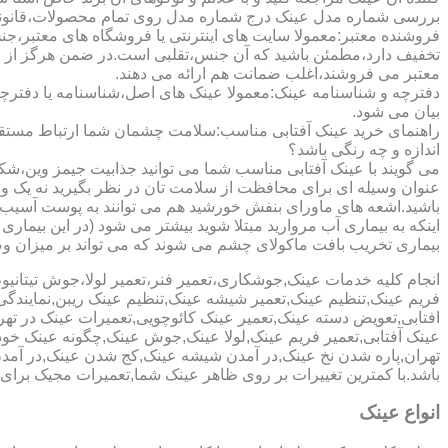
بررسی شماره مدل عینک درج شماره مدل روی تمام محصولات،قانونی ج
فروشنده معتبر:معمولا سایت های اینترنتی یا فروشگاه های معتبر،جن
تخفیف دارد،مطمئن باشید که آن جنس،تقلبی است.در ضمن هرگز از وب
معتبر می فروشند،اغلب ضمانت هم ارائه می دهند.
دفترچه و شناسنامه عینک:معمولا عینک های اصل،شناسنامه یا دفترچ
بیان می شود.
راهنمای خرید عینک آفتابی مناسب:سلامت چشمان شما ارتباط مستقیم ب
اندازه و چه رنگی باشد؟
می گویند با عینک آفتابی مناسب شما می توانید جذابیت جیمز وین،شکوه
عنوان وسیله ای برای محافظت از سلامت تان در نظر بگیرید نه یک وسیل
باشید.اشعه های ماورای بنفش خورشید هم می توانند به پوست آسیب 
اینکه به بیماری آب مروارید مبتلا شوید بیشتر می شود (در این بیما
بیماری تخریب بافت ماکولای چشم می شوند که می تواند بر میزان وضو
انجام کلیه خدمات عینک,جوشکاری،تعمیر فنر،تعمیر لولا،جوش تیتا
فریم عینک,تنظیم عینک,تعمیر شیشه عینک,تنظیم عینک ریبن,نمایندگ
افتابی,تعویض دسته عینک,تعمیر عینک کائوچویی,تعمیرات عینک در ت
عینک آفتابی,تعمیر فریم عینک,لولا عینک,جوش عینک,چگونه عینک خود ر
تهران,پاره شدن نخ عینک,در آمدن شیشه عینک,کج شدن عینک,در آم
باشد.با کمترین تغییرات بر روی ظاهر عینک شما,تعمیرات مجیک بر
انواع عینک