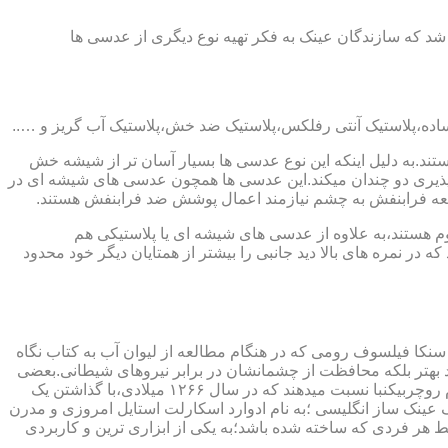
 که سازندگان عینک به فکر تهیه نوع دیگری از عدسی ها
ند.به دلیل اینکه این نوع عدسی ها بسیار آسان تر از شیشه خش
ذیری دو چندان میکند.این عدسی ها همچون عدسی های شیشه ای در
اشعه فرابنفش به چشم نیازمند اعمال پوشش ضد فرابنفش هستند.
م هستند،به علاوه از عدسی های شیشه ای یا پلاستیکی هم
 در نمره های بالا دید جانبی را بیشتر از همتایان دیگر خود محدود
سنکا فیلسوف رومی که در هنگام مطالعه از لیوان آب به کتاب نگاه
د بهتر بلکه محافظت از چشمانشان در برابر نیروهای شیطانی.بعضی
دیگر عقیده دارند اولین عینک توسط سالوینو دارماتی اهل ایتالیا در سال ۱۲۸۴ میلادی ساخته شده،برخی دیگر اختراع عینک را به مردی به نام روچربیکنبا نسبت میدهند که در سال ۱۲۶۶ میلادی،با گذاشتن یک
وط و کلمات را درشت تر و واضح تر می دید.اما چیزی که مشخص است این است که در سال ۱۷۲۷ میلادی یک عینک ساز انگلیسی ؛به نام ادوارد اسکارلت استایل امروزی و مدرن
 هر فردی که ساخته شده باشد؛به یکی از ابزاری ترین و کاربردی