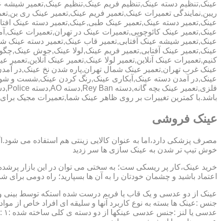
عینک,تنظیم دسته عینک,تنظیم فریم عینک,تنظیم عینک,تعمیر شیشه ع
ریبن,نمایندگی تعمیرات عینک,تعمیر فریم عینک,تعمیر عینک ری بن,ت
عینک,تعمیر دسته عینک,تعمیر عینک طبی,عینک,تعمیر دسته عینک افت
عینک,تعمیر عینک کائوچویی,تعمیرات عینک در تهران,تعمیرات عینک,
عینک,تعمیر شیشه عینک آفتابی,تعمیر قاب عینک,تعمیر دسته عینک 
عینک,تعمیر عینک آفتابی,تعمیر فریم عینک,لولا عینک,جوش عینک,چگون
کنیم,تعمیرات عینک آنلاین,تعمیر لولا عینک,تعمیر عینک آنلاین,تعمیر ع
عینک غرب تهران,تعمیر عینک شمال تهران,پاره شدن نخ عینک,در آم
عینک,در آمدن دسته عینک,آبکاری عینک,رنگ کردن عینک,شست و ش
باشد.با کمترین تغییرات بر روی ظاهر عینک شما,تعمیرات مجیک بر
عینک فروشی
مصرف پزشکی دارد،اما به عنوان کالایی زینتی هم استفاده می شود.ا
خوش تیپ تر شدن به عینک سازی ها سر زدید
خرید عینک،کار پر ریسکی ست؛ به سختی می توان در این بازار پرشده 
اعتماد باشید و چشمان خودتان را به آن ها بسپارید؛ راه دومی برای 
عینک از دو عدسی و یک قاب یا فریم درست شده استکه توسط بینی و گو
جنس :عینک ها بسته به نوع کاربرد آنها و سلیقه ای افراد خاص از مواد