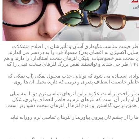
ه خاطر قیمت مناسب،نگهداری آسان و تأثیرشان در اصلاح مشکلات
سایی اکسیژن به اعضای بدن) معمولا فرد را به دردسر می اندازند.
ای سخت،هم خصوصیات اپتیکی لنزهای سخت استاندارد را دارند و هم
راحت تر هستند.در حقیقت این لنزها که از پلیمرهای نفوذپذیر به اکسیژن ساخته شده اند،در اواخر دهه ی ۱۹۷۰ و در طول دهه های ۱۹۸۰ و ۱۹۹۰ طراحی شدند و توانستند نقص بزرگ لنزهای سخت قبلی را که
وادی استفاده می شود که توانایی جذب محلول نمکی (آب نمکی که
 خاطر خاصیت انعطاف پذیری و نرمی که دارند،تحمل آن ها روی
مار راحت تر است.علاوه براین لنزهای تماسی نرم دو تا سه میلی
لیل این امر آن است که لنزهای نرم به خاطر انعطاف پذیری،شکل
اطر همین نرمی،گذاشتن این نوع لنزها از لنزهای سخت دشوارتر است.
ا از چشم تان بیرون بیاورید.از لنزهای تماسی نرم روزانه نباید