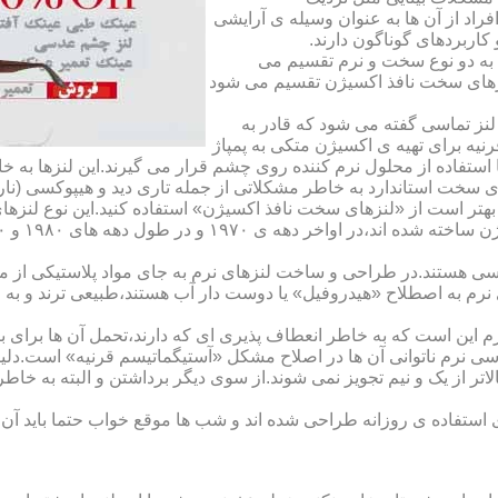
راد از آن ها به عنوان وسیله ی آرایشی
اربردهای گوناگون دارند.
 به دو نوع سخت و نرم تقسیم می
نزهای سخت نافذ اکسیژن تقسیم می شود
لنز تماسی گفته می شود که قادر به
قرنیه برای تهیه ی اکسیژن متکی به پمپاژ
ا استفاده از محلول نرم کننده روی چشم قرار می گیرند.این لنزها ب
ی سخت استاندارد به خاطر مشکلاتی از جمله تاری دید و هیپوکسی (نار
بهتر است از «لنزهای سخت نافذ اکسیژن» استفاده کنید.این نوع لنزه
ی هستند.در طراحی و ساخت لنزهای نرم به جای مواد پلاستیکی از م
 نرم به اصطلاح «هیدروفیل» یا دوست دار آب هستند،طبیعی ترند و به
این است که به خاطر انعطاف پذیری ای که دارند،تحمل آن ها برای بی
تماسی نرم ناتوانی آن ها در اصلاح مشکل «آستیگماتیسم قرنیه» است.د
لاتر از یک و نیم تجویز نمی شوند.از سوی دیگر برداشتن و البته به خ
تفاده ی روزانه طراحی شده اند و شب ها موقع خواب حتما باید آن ها ر