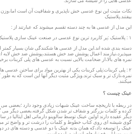
عدسی هایی را از شیشه می سازند.
نکات مثبت این نوع عدسی خش ناپذیری و شفافیت آن است اما،وزن ب
بیفتند.پلاستیک
این مدل از عدسی ها به چند دسته تقسم میشوند که عبارتند از :
۱ : پلاستیک :پر کاربرد ترین نوع عدسی در صنعت عینک سازی پلاستیک CR39 میباشد که بسته به نوع پوشش آنها،به انواعی نظیر : پلاستیک ساده،پلاستیک آنتی رفلکس،پلاستیک ضد خش،پلاستیک آب گریز و …..
دسته بندی شده اند.این مدل از عدسی ها شکنندگی شان بسیار کمتر ا
میپذیرد،نیازمند اعمال پوشش ضد خش هستند،پوشش ضد خش لایه ای 
نمره های بالا،از ضخامت بالایی نسبت به عدسی های پلی کربنات بر
۲ : پلی کربنات:پلی کربنات یکی از بهترین مواد برای ساختن عدسی
نمره،نازک تر و سبک ترند.ویژگی مثبت دیگر آنها این است که به طور کل 
میکنند.
عینک چیست ؟
در ربطه با تاریخچه ساخت عینک شبهات زیادی وجود دارد ؛بعضی می گو
کرده و کلمات بزرگتر و شفاف تر شدن شکل گرفته.بعضی دیگر می گویند
عینک را توسعه داد،که همان بدنه عینک با دو عدسی و دسته های در د
ترین وسایل رفع نیازهای انسان درامده است.