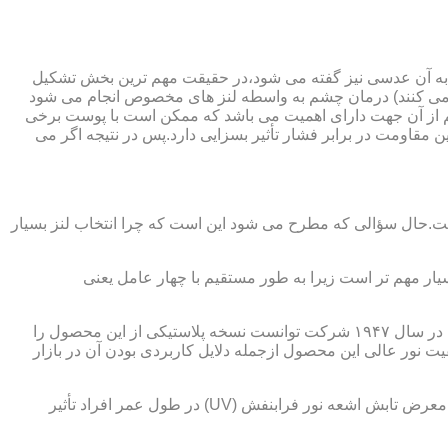
 به آن عدسی نیز گفته می شود،در حقیقت مهم ترین بخش تشکیل
ده می کنند) درمان چشم به واسطه لنز های مخصوص انجام می شود
م از آن جهت دارای اهمیت می باشد که ممکن است با پوست برخی
مقاومت در برابر فشار تأثیر بسزایی دارد.پس در نتیجه اگر می
 است.حال سؤالی که مطرح می شود این است که چرا انتخاب لنز بسیار
یار مهم تر است زیرا به طور مستقیم با چهار عامل یعنی
در قدیم از عدسی شیشه ای استفاده می شد،اما شیشه بسیار سنگین بوده و همچنین به راحتی شکسته و به چشم آسیب می رساند.در نهایت در سال ۱۹۴۷ شرکت توانست نسخه پلاستیکی از این محصول را
 نور عالی این محصول ازجمله دلایل کاربردی بودن آن در بازار
عامل بعدی که جزء اصلی ترین ویژگی های عینک طبی است،مقاومت در برابر اشعه UV در هر دو نوع A و B می باشد.قطعاً قرار گرفتن در معرض تابش اشعه نور فرابنفش (UV) در طول عمر افراد تأثیر