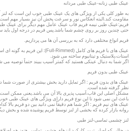
عینک طبی زنانه-عینک طبی مردانه
به طور کلی یکی از ویژگی های یک عینک طبی خوب این است که لنز آ
مقاومت کند.البته انعکاس نور و سرعت پخش آن نیز بسیار مهم است ک
فریم:عینک طبی نیمه فریم قاب عینک عامل مهم دیگر برای عینک طبی
حتی چندین روز بر روی چشم شما باشد.پس فریم در درجه اول باید س
فریم انواع مختلفی دارد که به بررسی آن ها می پردازیم.
عینک های با فریم های کامل (ed
استات،پلاستیک و تیتانیوم ساخته می شود.
اگر شما به دنبال عینکی هستید که کمتر آسیب ببیند حتماً توصیه می شو
عینک طبی بدون فریم
عینک های بدون فریم : اگر تمایل دارید بخش بیشتری از صورت شما دی
نظر گرفته شده است.
مشکل اصلی این قاب،آسیب پذیری بالا آن می باشد.یعنی ممکن است لنز
باعث این نمی شود تا این نوع فریم دارای ویژگی های عینک طبی خوب
عینک های نیم فریم : اگر شما هم دقیقاً نمی دانید بین دو فریم بالا 
روانه بازار کرده که بخشی از لنز توسط فریم پوشیده شده و بخش دیگ
لنز چشمی تماسی-لنز طبی
در حالی که اصلی ترین کارکرد لنزهای چشمی تماسی هنوز هم اصلاح 