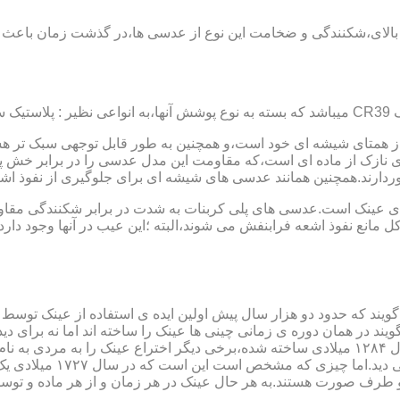
الای،شکنندگی و ضخامت این نوع از عدسی ها،در گذشت زمان باعث شد
ز همتای شیشه ای خود است،و همچنین به طور قابل توجهی سبک تر هست
نازک از ماده ای است،که مقاومت این مدل عدسی را در برابر خش پ
خوردارند.همچنین همانند عدسی های شیشه ای برای جلوگیری از نفوذ 
 های عینک است.عدسی های پلی کربنات به شدت در برابر شکنندگی مقاو
مانع نفوذ اشعه فرابنفش می شوند،البته ؛این عیب در آنها وجود دارد که
یند که حدود دو هزار سال پیش اولین ایده ی استفاده از عینک توسط 
 در همان دوره ی زمانی چینی ها عینک را ساخته اند اما نه برای دی
گوی شیشه ای روی کتاب خط
و طرف صورت هستند.به هر حال عینک در هر زمان و از هر ماده و توسط