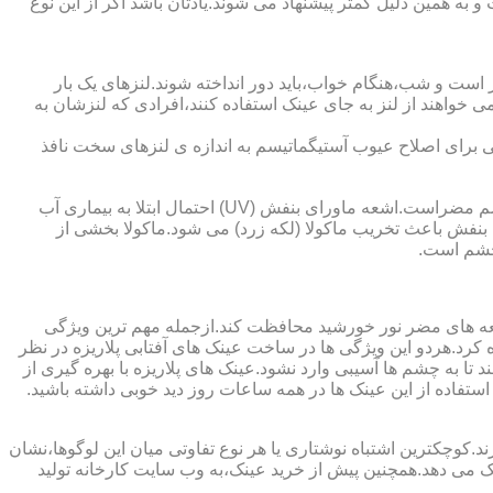
به همین دلیل کمتر پیشنهاد می شوند.یادتان باشد اگر از این نوع
 است و شب،هنگام خواب،باید دور انداخته شوند.لنزهای یک بار
واهند از لنز به جای عینک استفاده کنند،افرادی که لنزشان به
ایی برای اصلاح عیوب آستیگماتیسم به اندازه ی لنزهای سخت نافذ
چشم و خطرات اشعه ماورای بنفش نور خورشید اشعه ماورای بنفش نور خورشید به پوست آسیب می زند.همچنین برای عدسی و قرنیه چشم مضراست.اشعه ماورای بنفش (UV) احتمال ابتلا به بیماری آب
بنفش باعث تخریب ماکولا (لکه زرد) می شود.ماکولا بخشی از
چشم است.
اشعه های مضر نور خورشید محافظت کند.ازجمله مهم ترین ویژگی
رابنفش خورشید و پلاریزه بودن آن اشاره کرد.هردو این ویژگی ها در ساخت عینک های آفتابی پلاریزه در نظر
تا به چشم ها آسیبی وارد نشود.عینک های پلاریزه با بهره گیری از
استفاده از این عینک ها در همه ساعات روز دید خوبی داشته باشید.
کوچکترین اشتباه نوشتاری یا هر نوع تفاوتی میان این لوگوها،نشان
ینک می دهد.همچنین پیش از خرید عینک،به وب سایت کارخانه تولید