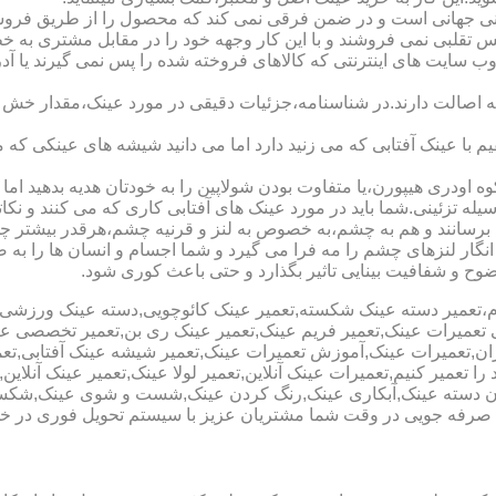
هانی است و در ضمن فرقی نمی کند که محصول را از طریق فروشگاه ی
س تقلبی نمی فروشند و با این کار وجهه خود را در مقابل مشتری به 
 سایت های اینترنتی که کالاهای فروخته شده را پس نمی گیرند یا 
ه اصالت دارند.در شناسنامه،جزئیات دقیقی در مورد عینک،مقدار خش 
ا عینک آفتابی که می زنید دارد اما می دانید شیشه های عینکی که می
 اودری هیپورن،یا متفاوت بودن شولاپین را به خودتان هدیه بدهید اما م
ه تزئینی.شما باید در مورد عینک های آفتابی کاری که می کنند و نکاتی
برسانند و هم به چشم،به خصوص به لنز و قرنیه چشم،هرقدر بیشتر چش
ری انگار لنزهای چشم را مه فرا می گیرد و شما اجسام و انسان ها را 
ح و شفافیت بینایی تاثیر بگذارد و حتی باعث کوری شود.
نیوم،تعمیر دسته عینک شکسته,تعمیر عینک کائوچویی,دسته عینک ورزش
ی تعمیرات عینک,تعمیر فریم عینک,تعمیر عینک ری بن,تعمیر تخصصی ع
هران,تعمیرات عینک,آموزش تعمیرات عینک,تعمیر شیشه عینک آفتابی,ت
ا تعمیر کنیم,تعمیرات عینک آنلاین,تعمیر لولا عینک,تعمیر عینک آنلای
دن دسته عینک,آبکاری عینک,رنگ کردن عینک,شست و شوی عینک,شکستن
ای صرفه جویی در وقت شما مشتریان عزیز با سیستم تحویل فوری در