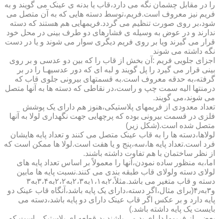
را در مقابل چشمان نگه می دارد،قاب یا بدنه ی عینک می گویند و به
فریم نیز معروف است.فریم،توسط دسته هایی که به آن متصل می
شود،بر روی صورت تنظیم می گردد.فریمهایی هم هستند که دسته
ندارند و در عوض به وسیله ی فشارهای دو طرف بینی در محل خود
قرار می گیرند ویا بر روی فریم دیگری سوار می شوند و یا در دست
نگه داشته می شوند
اجزای جلویی فریم :آن بخش از قاب را که بین دو عدسی و بر روی
بینی قرار می گیرد را پل گویند و لبه ای که دور عدسیهـا را در بر
گرفته،به حدقه معروف است.به قسمتهای بیرونی جلوی قاب که
درمنتها الیه سمت چپ و راست،در نقاطی که دسته ها به آنها متصل
می شوند،می گویند.
تعداد معدودی از فریمهای پلاستیکی،هنوز هم دارای یک پوشش
فلزی در قسمت بیرونی بوده که پرچهایی جهت نگهداری لولا به آنها
متصل شده است.(شکل زیر)
لولاها،دسته ها را به قاب عینک متصل می کنند و تعداد پایه هایشان
فرد است.تعداد پایه ها،سه،پنج و یا هفت است.لولا ها ممکن است که
از نظر ساختمان با هم تفاوت داشته باشند.
اما،به منظور ساده نمودن،آنها را معمولاً بر اساس تعداد پایه های
لولای دسته ولولای قاب طبقه بندی می کنند.نسبت پایه ها مابین
دسته و قاب متغیر می باشد.مثلاً،۲به۱،۱به۲،۳به۲،۲به۳،۴به۳
و۳به۴٫(برای مثال،اگر دسته،دارای یک پایه باشد،آنگاه قاب عینک دو
پایه دارد و بر عکس اگر قاب عینک دارای دو پایه باشد،دسته می
بایست یک پایه داشته باشد.)
بعضی از فریمها دارای پد می باشند.پد،قطعه ای پلاستیکی است که