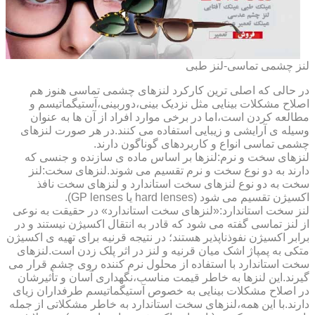
لنز چشمی تماسی-لنز طبی
در حالی که اصلی ترین کارکرد لنزهای چشمی تماسی هنوز هم
اصلاح مشکلات بینایی مثل نزدیک بینی،دوربینی،آستیگماتیسم و
مطالعه کردن است،اما در برخی موارد افراد از آن ها به عنوان
وسیله ی آرایشی و زیبایی استفاده می کنند.در هر صورت لنزهای
چشمی تماسی انواع و کاربردهای گوناگون دارند.
لنزهای سخت و نرم:لنزها بر اساس ماده ی سازنده و جنسی که
دارند به دو نوع سخت و نرم تقسیم می شوند.لنزهای سخت:لنز
سخت به دو نوع لنزهای سخت استاندارد و لنزهای سخت نافذ
اکسیژن تقسیم می شود (hard lenses یا GP lenses).
لنز سخت استاندارد:«لنزهای سخت استاندارد» در حقیقت به نوعی
از لنز تماسی گفته می شود که قادر به انتقال اکسیژن نیستند و در
برابر اکسیژن نفوذناپذیر هستند؛ در نتیجه قرنیه برای تهیه ی اکسیژن
متکی به پمپاژ اشک میان قرنیه و لنز در اثر پلک زدن است.لنزهای
سخت استاندارد با استفاده از محلول نرم کننده روی چشم قرار می
گیرند.این لنزها به خاطر قیمت مناسب،نگهداری آسان و تأثیرشان
در اصلاح مشکلات بینایی به خصوص آستیگماتیسم طرفداران زیای
دارند.با این همه،لنزهای سخت استاندارد به خاطر مشکلاتی از جمله