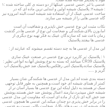
عدسی یا لنز :جنس عدسی عینکها از دو دسته ی کلی ساخته شده :۱
: شیشه۲: پلاستیک شیشه اولین و ابندایی ترین ماده ای که در
ساخت عدسی عینک از آن استفاده شد شیشه است.البته امروزه نیز
گاه عدسی هایی را از شیشه می سازند.
نکات مثبت این نوع عدسی خش ناپذیری و شفافیت آن است
اما،وزن بالای،شکنندگی و ضخامت این نوع از عدسی ها،در گذشت
زمان باعث شد که سازندگان عینک به فکر تهیه نوع دیگری از
عدسی ها بیفتند.پلاستیک
این مدل از عدسی ها به چند دسته تقسم میشوند که عبارتند از :
۱ : پلاستیک :پر کاربرد ترین نوع عدسی در صنعت عینک سازی
پلاستیک CR39 میباشد که بسته به نوع پوشش آنها،به انواعی نظیر :
پلاستیک ساده،پلاستیک آنتی رفلکس،پلاستیک ضد خش،پلاستیک آب
گریز و …..
دسته بندی شده اند.این مدل از عدسی ها شکنندگی شان بسیار
کمتر از همتای شیشه ای خود است،و همچنین به طور قابل توجهی
سبک تر هستند.به دلیل اینکه این نوع عدسی ها بسیار آسان تر از
شیشه خش میپذیرد،نیازمند اعمال پوشش ضد خش هستند،پوشش
ضد خش لایه ای نازک از ماده ای است،که مقاومت این مدل عدسی
را در برابر خش پذیری دو چندان میکند.این عدسی ها همچون عدسی
های شیشه ای در نمره های بالا،از ضخامت بالایی نسبت به عدسی