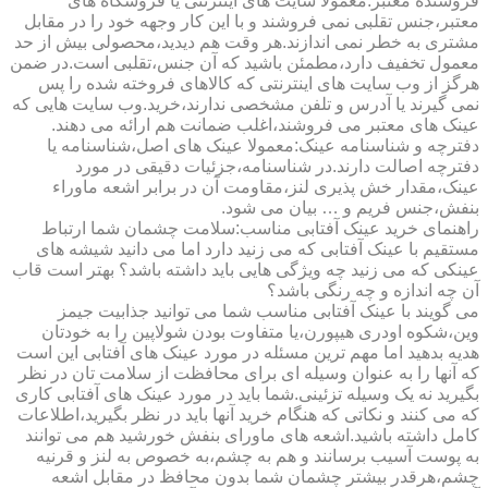
فروشنده معتبر:معمولا سایت های اینترنتی یا فروشگاه های
معتبر،جنس تقلبی نمی فروشند و با این کار وجهه خود را در مقابل
مشتری به خطر نمی اندازند.هر وقت هم دیدید،محصولی بیش از حد
معمول تخفیف دارد،مطمئن باشید که آن جنس،تقلبی است.در ضمن
هرگز از وب سایت های اینترنتی که کالاهای فروخته شده را پس
نمی گیرند یا آدرس و تلفن مشخصی ندارند،خرید.وب سایت هایی که
عینک های معتبر می فروشند،اغلب ضمانت هم ارائه می دهند.
دفترچه و شناسنامه عینک:معمولا عینک های اصل،شناسنامه یا
دفترچه اصالت دارند.در شناسنامه،جزئیات دقیقی در مورد
عینک،مقدار خش پذیری لنز،مقاومت آن در برابر اشعه ماوراء
بنفش،جنس فریم و … بیان می شود.
راهنمای خرید عینک آفتابی مناسب:سلامت چشمان شما ارتباط
مستقیم با عینک آفتابی که می زنید دارد اما می دانید شیشه های
عینکی که می زنید چه ویژگی هایی باید داشته باشد؟ بهتر است قاب
آن چه اندازه و چه رنگی باشد؟
می گویند با عینک آفتابی مناسب شما می توانید جذابیت جیمز
وین،شکوه اودری هیپورن،یا متفاوت بودن شولاپین را به خودتان
هدیه بدهید اما مهم ترین مسئله در مورد عینک های آفتابی این است
که آنها را به عنوان وسیله ای برای محافظت از سلامت تان در نظر
بگیرید نه یک وسیله تزئینی.شما باید در مورد عینک های آفتابی کاری
که می کنند و نکاتی که هنگام خرید آنها باید در نظر بگیرید،اطلاعات
کامل داشته باشید.اشعه های ماورای بنفش خورشید هم می توانند
به پوست آسیب برسانند و هم به چشم،به خصوص به لنز و قرنیه
چشم،هرقدر بیشتر چشمان شما بدون محافظ در مقابل اشعه