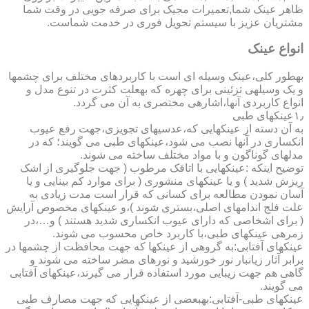
ظاهر عینک شما,تعمیرات مجیک برای صرفه جویی در وقت شما
مشتریان عزیز با سیستم تحویل فوری در خدمت شماست.
انواع عینک
به­طور کلی،عینک وسیله ای است با کاربردهای مختلف برای چشمها
و یک وسیله­ی تزئینی برای چهره که به­علت کثرت در تنوع مدل و
انواع کاربردی آنها،اشاره­ی مختصری به آن می گردد.
۱٫عینکهای طبی
به آن دسته از عینکهایی که،عدسیهای تجویزی،جهت رفع عیوب
انکساری در آنها نصب می شود،عینکهای طبی می گویند؛ که در
مدلهای گوناگون و با مواد مختلف ساخته می شوند.
توضیح اینکه :عینکهایی با اتاقک مرطوب ( جهت جلوگیری از اشک
ریزش شدید ) و یا عینکهای منشوری ( برای موارد کم بینایی و یا
آسان نمودن مطالعه برای کسانی که قرار است مدت زیادی به
علت فلج اندامهای اصلی،بستری شوند )،و عینکهای مخصوص آرایش
( برای اشخاصی که دارای عیوب انکساری شدید هستند ) و…،در
زمره­ی عینکهای طبی،با کاربرد خاص محسوب می شوند.
عینکهای آفتابی:به گروهی از عینکها که جهت محافظت از چشمها در
برابر آثار زیانبار نور خورشید و نورهای مضر ساخته می شوند و
گاهی هم جهت زیبایی مورد استفاده قرار می گیرند،عینکهای آفتابی
می گویند.
عینکهای طبی-آفتابی:به­بعضی از عینکهایی که جهت مصارف طبی