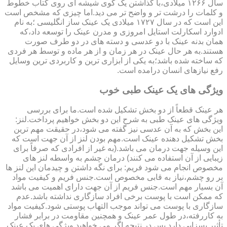
سال ۱۲۶۶ میلادی،با گذاشتن یک گوی شیشه ای روی کتاب خطوط
و کلمات را درشت تر و واضح تر می دید.اما چیزی که مشخص است
این است که در سال ۱۷۲۷ میلادی یک عینک ساز انگلیسی ؛به نام
ادوارد اسکارلت استایل امروزی و مدرن عینک را توسعه داد،که
همان بدنه عینک با دو عدسی و دسته های در دو طرف صورت
هستند.به هر حال عینک در هر زمان و از هر ماده و توسط هر فردی
که ساخته شده باشد؛به یکی از ابزاری ترین و کاربردی ترین وسایل
رفع نیازهای انسان درامده است.
ویژگی های یک عینک طبی خوب
هر عینک قطعاً از دو بخش تشکیل شده است.ما برای بررسی
ویژگی های عینک طبی به شرح این دو بخش خواهیم پرداخت.لنز:
این بخش که به آن عدسی نیز گفته می شود،در حقیقت مهم ترین
بخش تشکیل دهنده عینک است.مهم بودن لنز از آن جهت است که
این وسیله جهت درمان می باشد.(به غیر از افرادی که صرفاً برای
زیبایی از آن استفاده می کنند) درمان چشم به واسطه لنز های
مخصوص انجام می شود فریم: برای نگه داشتن و چیدمان این لنز ها
بر رو چشم،نیاز به قابی مخصوص است.جنس فریم و کیفیت مواد
آن بسیار مهم است.جنس فریم از آن جهت دارای اهمیت می باشد
که ممکن است با پوست برخی افراد سازگاری نداشته باشد.عدم
سازگاری با پوست می تواند موجب التهاب پوستی شود.کیفیت مواد
به کاررفته،در طول عمر عینک و همچنین مقاومت در برابر فشار
تأثیر بسزایی دارد.پس در نتیجه اگر می خواهید ویژگی های یک عینک