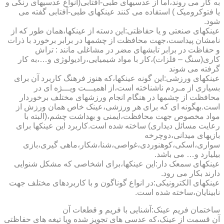
به کار می روند،اما از عدسیهای طبی-آفتابی(انواع عدسیهای رنگی و
یا فتوکرومیک ) استفاده می کنند عینکهای طبی-آفتابی گفته می
شود.
عینکهای صنعتی و یا حفاظتی:این دسته از عینکها،همان طور که از
نامشان پیداست،جهت محافظت از چشمها در برابر برخورد با ذرات
و حفاظت در برابر تابشهای مضر در مشاغلی مانند : تراش
کاری(سنگ – فلزات)،کار با مواد شیمیایی،رادیولوژی و…،به کار
گرفته می شوند
عینکهای ورزشی:این گونه عینکها،که هنوز فرهنگ کاربرد آن برای
بسیاری از مـردم ناشناخته است،از اهمیـــت ویـــژه ای در
محافظت از چشمها در هنگام انجام ورزشهای مختلف برخوردار
است.به­گونه ای که برای هر ورزشی،عینک خاص همان ورزش از
مواد مخصوص جهت محافظت،ایمنی و بهداشت چشم،(البته با
رعایت مسائل دیداری) ساخته شده است.کاربرد این عینکها برای
بازیهای میدانی،دوچرخه
سواری،اسکی،کوهنوردی،غواصی،شنا،شکار،ماهی گیری،بازی
بیلیارد و… می باشد.
عینکهای سمعک دار:این عینکها،برای اشخاصی که مشکل شنوایی
دارند بکار می رود.
عینکهای الکترونیکی:در انواع گوناگون و با کاربردهای مختلف جهت
نابینایان،ساخته شده است.
ساختمان فریم عینک:آشنایی با فریم و قطعات آن
آن قسمت از عینک،که عدسی های تجویز شده ویا تیغه های حفاظتی