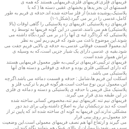
فریمهای فلزی:فریمهای فلزی،فریمهایی هستند که همه ی
قسمتهای آن بجز پدها و بخشهای عقبی دسته ها ( که با
پلاستیک،پوشیده شده) از فلز ساخته شده اند.حدقه ی فریم به طور
کامل،عدسی را در بر می گیرد.(شکل۱-۱)
فریمهای زه پلاستیکی :فریمهای زه پلاستیکی را گاهی اوقات (بالا
پلاستیکی) هم می نامند.عدسی در این گونه فریمها به توسط زه
پلاستیکی که گرداگرد لبه ی آنها را در بر می گیرد،نگاه داشته می
شوند.این موضوع باعث می شود که فریم،ریم لس به نظر
آید.معمولاً قسمت فوقانی عدسی،به حدقه ی بالایی فریم جفت می
شود.بقیه ی عدسی دارای یک شیار جزیی است،که به وسیله ی
تراش هموار شده است.
فریمهای ترکیبی:فریمهای ترکیبی،به طور معمول فریمهایی هستند
که دارای اسکلتی فلزی بوده و حدقه ی فوقانی و دسته های آنها
پلاستیکی می باشد.
اسکلت این فریم ها،شامل : حدقه و قسمت دماغه می باشد.اگرچه
این،معمول ترین نوع ساخت است،هرگونه فریم با ترکیب فلز و
پلاستیک مثل فریمی با حدقه ی پلاستیکی و دسته و دماغه ی فلزی
در این طبقه بندی قرار می گیرند.
فریمهای نیم تنه :فریمهای نیم تنه،مخصوص کسانی ساخته شده
است که دید نزدیکشان نیاز به اصلاح داشته،ولی برای دید دور
مشکلی ندارند.این فریمها به گونه ای ساخته شده اند که پایین تر از
حد معمول،بر روی بینی قرار
می گیرند و ارتفاع آنها هم نصف فریمهای معمولی است.این وضعیت
سبب می شود،تا بیماران از بالای عینک هم بتوانند نگاه کنند.این