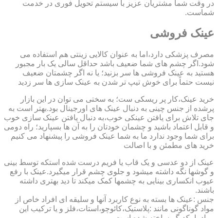
در وقت شما مشتریان عزیز با سیستم تحویل فوری در خدمت
شماست.
عینک فروشی
مصرف پزشکی دارد،اما به عنوان کالایی زینتی هم استفاده می
شود.اگر چشم های شما ضعیف باشد حداقل سالی یک بار مجبور
هستید به عینک فروشی ها سر بزنید؛ یا نه اگر چشمتان ضعیف
نیست حتماً برای خوش تیپ تر شدن به عینک سازی ها سر زدید
خرید عینک،کار پر ریسکی ست؛ به سختی می توان در این بازار
پرشده از جنس چینی به دنبال عینک های اورجینال بود.بهتر است به
جای تلاش برای یافتن عینکی خوب،به دنبال یافتن عینک سازی خوب
و قابل اعتماد باشید و چشمان خودتان را به آن ها بسپارید؛ راه دومی
برای شما وجود ندارد ما به شما عینک فروشی را پیشنهاد می کنیم
خرید های مطمئن و با اصالت
عینک از دو عدسی و یک قاب یا فریم درست شده استکه توسط بینی
و گوشها نگه داشته میشود و جلوی چشم قرار میگیرد.عینک با رفع
عیوب انکساری بینایی به چشمها کمک میکند تا دید بهتری داشته
باشند.
جنس :عینک ها بسته به نوع کاربرد آنها و سلیقه ای افراد خاص از
مواد گوناگونی مانند :پلاستیک،کائوچو،استات،فلز و یا ترکیب این
مواد با یکدیگر ساخته شده است.