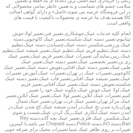
رنگی را خریداری کنید.اصلی ترین دغدغه ی ما،حفظ و تضمین
سلامت چشم های شماست و به همین خاطر تمامی محصولاتی که
در این فروشگاه عرضه می شوند،«اصل» و دارای گواهی اصالت
کالا هستند.هدف ما،عرضه ی محصولات باکیفیت با قیمت های
واقعی است.
انجام کلیه خدمات عینک,جوشکاری،تعمیر فنر،تعمیر لولا،جوش
تیتانیوم،تعمیر دسته عینک شکسته,تعمیر عینک کائوچویی,دسته
عینک ورزشی,شکستن دسته عینک,چسباندن دسته عینک,تنظیم
دسته عینک,تنظیم فریم عینک,تنظیم عینک,تعمیر شیشه عینک,تنظیم
عینک ریبن,نمایندگی تعمیرات عینک,تعمیر فریم عینک,تعمیر عینک
ری بن,تعمیر تخصصی عینک,تعمیر دسته عینک,تعمیر عینک
طبی,عینک,تعمیر دسته عینک افتابی,تعویض دسته عینک,تعمیر عینک
کائوچویی,تعمیرات عینک در تهران,تعمیرات عینک,آموزش تعمیرات
عینک,تعمیر شیشه عینک آفتابی,تعمیر قاب عینک,تعمیر دسته عینک
شکسته,تعویض دسته عینک,تعمیر عینک آفتابی,تعمیر فریم
عینک,لولا عینک,جوش عینک,چگونه عینک خود را تعمیر
کنیم,تعمیرات عینک آنلاین,تعمیر لولا عینک,تعمیر عینک آنلاین,تعمیر
عینک مرکز تهران,تعمیر عینک غرب تهران,تعمیر عینک شمال
تهران,پاره شدن نخ عینک,در آمدن شیشه عینک,کج شدن عینک,در
آمدن دسته عینک,آبکاری عینک,رنگ کردن عینک,شست و شوی
عینک,شکستن عینک فلزی,تعمیر عینک بچه گانه,دسته Rey
Ban,دسته AO,دسته Police,دسته Chopard می باشد.با کمترین
تغییرات بر روی ظاهر عینک شما,تعمیرات مجیک برای صرفه جویی