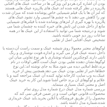
بودن آن اشاره کرد.هردو این ویژگی ها در ساخت عینک های آفتابی
پلاریزه در نظر گرفته شده اند.عینک های پلاریزه عینک هایی هستند
که لنز آن ها با یک فیلم شیمیایی خاص پوشانده شده که میزان شدت
نور را کاهش می دهند تا به چشم ها آسیبی وارد نشود.عینک های
پلاریزه با بهره گیری از لنزهای پوشانده شده با فیلترهای شیمیایی
مانع از داخل شدن این تابش های خیره کننده به چشمان شما می
شوند و درنتیجه شما می توانید با استفاده از این عینک ها در همه
ساعات روز دید خوبی داشته باشید.
تشخیص عینک آفتابی اصل از تقلبی
لوگوهای معتبر معمولا روی شیشه عینک و سمت راست آن،دسته یا
داخل دسته عینک قرار می گیرند و اندازه،فونت نوشتاری و رنگ
ثابتی دارند.کوچکترین اشتباه نوشتاری یا هر نوع تفاوتی میان این
لوگوها،نشان دهنده تقلبی بودن عینک است.گاهی اوقات در نام
برند،غلط املایی دیده می شود.مثلا به جای نوشته اند:.این نوع
خطاها،خبر از تقلبی بودن عینک می دهد.همچنین پیش از خرید
عینک،به وب سایت کارخانه تولید کننده آن عینک مراجعه کنید و با
علائم و لوگوهای آن برند خاص آشنا شوید.این کار به خرید عینک
اصل و معتبر،کمک بسیاری مینماید.
بررسی شماره مدل عینک درج شماره مدل روی تمام
محصولات،قانونی جهانی است و در ضمن فرقی نمی کند که
محصول را از طریق فروشگاه یا آنلاین بخرید.باید عینک خریداری
شده،شماره مدل داشته باشد.