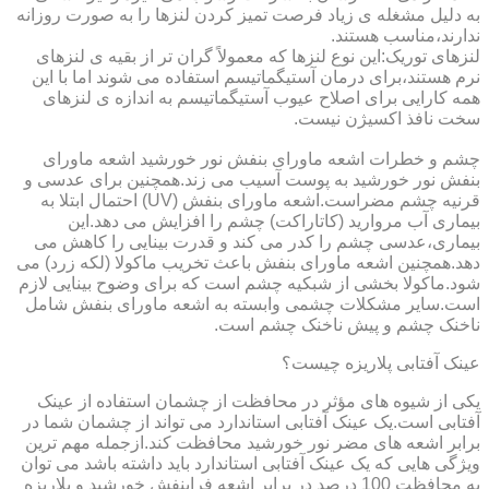
به دلیل مشغله ی زیاد فرصت تمیز کردن لنزها را به صورت روزانه
ندارند،مناسب هستند.
لنزهای توریک:این نوع لنزها که معمولاً گران تر از بقیه ی لنزهای
نرم هستند،برای درمان آستیگماتیسم استفاده می شوند اما با این
همه کارایی برای اصلاح عیوب آستیگماتیسم به اندازه ی لنزهای
سخت نافذ اکسیژن نیست.
چشم و خطرات اشعه ماورای بنفش نور خورشید اشعه ماورای
بنفش نور خورشید به پوست آسیب می زند.همچنین برای عدسی و
قرنیه چشم مضراست.اشعه ماورای بنفش (UV) احتمال ابتلا به
بیماری آب مروارید (کاتاراکت) چشم را افزایش می دهد.این
بیماری،عدسی چشم را کدر می کند و قدرت بینایی را کاهش می
دهد.همچنین اشعه ماورای بنفش باعث تخریب ماکولا (لکه زرد) می
شود.ماکولا بخشی از شبکیه چشم است که برای وضوح بینایی لازم
است.سایر مشکلات چشمی وابسته به اشعه ماورای بنفش شامل
ناخنک چشم و پیش ناخنک چشم است.
عینک آفتابی پلاریزه چیست؟
یکی از شیوه های مؤثر در محافظت از چشمان استفاده از عینک
آفتابی است.یک عینک آفتابی استاندارد می تواند از چشمان شما در
برابر اشعه های مضر نور خورشید محافظت کند.ازجمله مهم ترین
ویژگی هایی که یک عینک آفتابی استاندارد باید داشته باشد می توان
به محافظت 100 درصد در برابر اشعه فرابنفش خورشید و پلاریزه