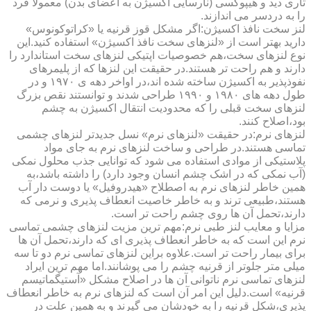
تاری دید و هیپوکسی (نارسایی اکسیژن به اعضای بدن) معمولا فرد
را به دردسر می اندازند.
لنز سخت نافذ اکسیژن:اگر مشکل قوز قرنیه یا «کراتوکونوس»
دارید بهتر است از «لنزهای سخت نافذ اکسیژن» استفاده کنید.این
نوع لنزهای سخت،هم خصوصیات اپتیکی لنزهای سخت استاندارد را
دارند و هم راحت تر هستند.در حقیقت این لنزها که از پلیمرهای
نفوذپذیر به اکسیژن ساخته شده اند،در اواخر دهه ی ۱۹۷۰ و در
طول دهه های ۱۹۸۰ و ۱۹۹۰ طراحی شدند و توانستند نقص بزرگ
لنزهای سخت قبلی را که محدودیت انتقال اکسیژن به چشم
بود،اصلاح کنند.
لنزهای نرم:در حقیقت «لنزهای نرم» نسل جدیدتر لنزهای چشمی
تماسی هستند.در طراحی و ساخت لنزهای نرم به جای مواد
پلاستیکی از موادی استفاده می شود که توانایی جذب محلول نمکی
(آب نمکی که در اشک چشم انسان وجود دارد) را داشته باشد،به
همین خاطر لنزهای نرم به اصطلاح «هیدروفیل» یا دوست دار آب
هستند،طبیعی ترند و به خاطر خاصیت انعطاف پذیری و نرمی که
دارند،تحمل آن ها روی چشم راحت تر است.
مزایا و معایب لنز طبی نرم:مهم ترین مزیت لنزهای چشمی تماسی
نرم این است که به خاطر انعطاف پذیری ای که دارند،تحمل آن ها
برای بیمار راحت تر است.علاوه براین لنزهای تماسی نرم دو تا سه
میلی متر جلوتر از قرنیه چشم را می پوشانند.اما مهم ترین ایراد
لنزهای تماسی نرم ناتوانی آن ها در اصلاح مشکل «آستیگماتیسم
قرنیه» است.دلیل این امر آن است که لنزهای نرم به خاطر انعطاف
پذیری،شکل قرنیه را به خودشان می گیرند و به همین علت در