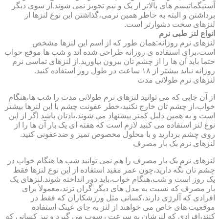
آستیگماتیسم های بالاتر از یک و نیم تجویز نمی شوند.از سوی دیگر
برداشتن و البته به خاطر همین نرمی،گذاشتن این نوع لنزها از
لنزهای سخت دشوارتر است.
انواع لنز طبی نرم
لنزهای نرم روزانه:همان طور که از اسم این لنزها مشخص
است،برای استفاده ی روزانه طراحی شده اند و شب ها موقع خواب
حتما باید آن ها را از چشم تان بیرون بیاورید.از لنزهای تماسی نرم
روزانه نباید بیشتر از ۱۸ ساعت در طول روز استفاده کنید.
لنزهای نرم طولانی مدت
از آن جایی که می توانید لنزهای نرم طولانی مدت را شب ها،هنگام
خواب،از چشم تان خارج نکنید،خطر عفونت چشم با این لنزها بیشتر
است و به همین دلیل کمتر پیشنهاد می شوند.یادتان باشد اگر از این
نوع لنز استفاده می کنید لازم است که هفته ای یک بار آن ها را از
روی چشم بردارید و با محلول مخصوص تمیز و ضدعفونی کنید.
لنزهای نرم یک بار مصرف
لنزهای نرم یک بار مصرف را هم نمی توانید شب ها هنگام خواب در
چشم تان نگه دارید،چون عمر مفید استفاده از این نوع لنزها فقط
یک روز است و شب،هنگام خواب،باید دور انداخته شوند.لنزهای یک
بار مصرف که نسبت به مدل های دیگر گران ترند،معمولاً برای
افرادی که آلرژی دارند،کسانی مثل ورزشکاران که فقط در
موقعیت های خاص می خواهند از لنز به جای عینک استفاده
کنند،افرادی که لنزشان به سرعت رسوب می گیرد و نیز کسانی که