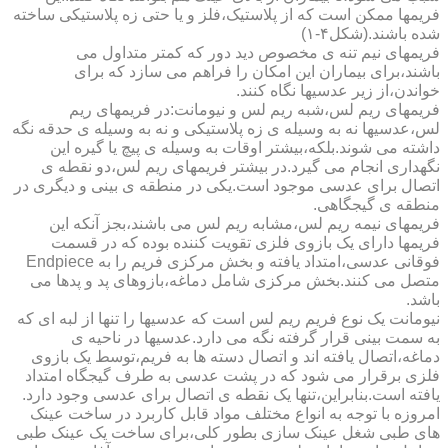
فریمها ممکن است که از پلاستیک،فلز و یا حتی زه پلاستیکی ساخته
شده باشند.(شکل۴-۱)
فریمهای نیم تنه ی مخصوص دید دور که کمتر متداول می
باشند،برای بیماران این امکان را فراهم می سازد که برای
خواندن،از زیر عدسیها نگاه کنند.
فریمهای ریم لس،شبه ریم لس و نیومانت:در فریمهای ریم
لس،عدسیها نه به وسیله ی زه پلاستیکی و نه به وسیله ی حدقه نگه
داشته می شوند.بلکه،بیشتر اوقات به وسیله ی پیچ یا گیره این
نگهداری انجام می گیرد.در بیشتر فریمهای ریم لس،دو نقطه ی
اتصال برای عدسی موجود است.یکی در منطقه ی بینی و دیگری در
منطقه ی گیجگاهی.
فریمهای نیمه ریم لس،مشابه ریم لس می باشند،بجز آنکه این
فریمها دارای یک بازوی فلزی تقویت کننده بوده که در قسمت
فوقانی عدسی،امتداد یافته و بخش مرکزی فریم را به Endpiece
متصل می کنند.بخش مرکزی شامل دماغه،بازوهای پد و پدها می
باشد.
نیومانت یک نوع فریم ریم لس است که عدسیها را تنها از لبه ای که
به سمت بینی قرار گرفته نگه می دارد.عدسیها در ناحیه ی
دماغه،اتصال یافته اند و اتصال دسته ها به فریم،توسط یک بازوی
فلزی برقرار می شود که در پشت عدسی به طرف گیجگاه امتداد
یافته است.بنابراین،تنها یک نقطه ی اتصال برای عدسی وجود دارد.
امروزه با توجه به انواع مختلف مواد قابل کاربرد در ساخت عینک
های طبی شغل عینک سازی بطور کلی،برای ساخت یک عینک طبی