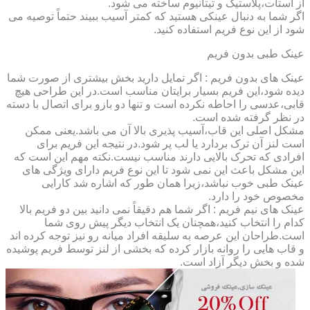
از استات،پلاستیک و تیتانیوم ساخته می شود.
اگر شما به دنبال عینکی هستید که کمتر آسیب ببیند حتماً توصیه می
شود از این نوع فریم استفاده کنید.
عینک طبی بدون فریم
عینک های بدون فریم : اگر تمایل دارید بخش بیشتری از صورت شما
دیده شود،این فریم بسیار برایتان مناسب است.در این طراحی هیچ
قابی،عدسی را احاطه نکرده است و تنها دو بازو برای اتصال با دسته
در نظر گرفته شده است.
مشکل اصلی این قاب،آسیب پذیری بالا آن می باشد.یعنی ممکن
است لنز آن ترک بردارد یا لب پر شود.در نتیجه این فریم برای
افرادی که تحرک بالایی دارند مناسب نیست.نکته مهم این است که
این مشکل باعث این نمی شود تا این نوع فریم دارای ویژگی های
عینک طبی خوب نباشد،زیرا همان طور که اشاره شد کارایی
مخصوص خود را دارد.
عینک های نیم فریم : اگر شما هم دقیقاً نمی دانید بین دو فریم بالا
کدام را انتخاب کنید،همچنان یک انتخاب دیگر پیش روی شما
است.طراحان این عرصه به سلیقه افراد میانه رو نیز توجه کرده اند
و قاب هایی را روانه بازار کرده که بخشی از لنز توسط فریم پوشیده
شده و بخش دیگر آزاد است.