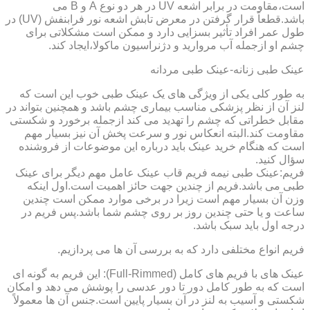
است،مقاومت در برابر اشعه UV در هر دو نوع A و B می
باشد.قطعاً قرار گرفتن در معرض تابش اشعه نور فرابنفش (UV) در
طول عمر افراد تأثیر بسزایی دارد و ممکن است مشکلاتی برای
چشم او ازجمله آب مروارید و دژنراسیون ماکولا،ایجاد کند.
عینک طبی زنانه-عینک طبی مردانه
به طور کلی یکی از ویژگی های یک عینک طبی خوب این است که
لنز آن از نظر پزشکی مناسب بیماری چشم باشد و همچنین بتواند در
مقابل خطراتی که چشم را تهدید می کند ازجمله برخورد و شکستی
مقاومت کند.البته انعکاس نور و سرعت پخش آن نیز بسیار مهم
است که هنگام خرید عینک باید درباره این موضوعات از فروشنده
سؤال کنید.
فریم:عینک طبی نیمه فریم قاب عینک عامل مهم دیگر برای عینک
طبی می باشد.فریم از چندین جهت حائز اهمیت است.اول اینکه
وزن آن بسیار مهم است زیرا در برخی موارد ممکن است چندین
ساعت و یا حتی چندین روز بر روی چشم شما باشد.پس فریم در
درجه اول باید سبک باشد.
فریم انواع مختلفی دارد که به بررسی آن ها می پردازیم.
عینک های با فریم های کامل (Full-Rimmed): این فریم به گونه ای
است که به طور کامل دور تا دور عدسی را پوشش می دهد و امکان
شکستی و آسیب به لنز در آن بسیار پایین است.جنس آن ها معمولاً