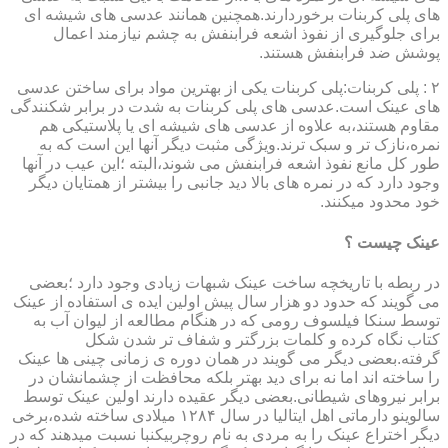
های پلی کربنات برخوردارند.همچنین همانند عدسی های شیشه ای
برای جلوگیری از نفوذ اشعه فرابنفش به چشم نیازمند اعمال
پوشش ضد فرابنفش هستند.
۲ : پلی کربنات:پلی کربنات یکی از بهترین مواد برای ساختن عدسی
های عینک است.عدسی های پلی کربنات به شدت در برابر شکنندگی
مقاوم هستند،به علاوه از عدسی های شیشه ای یا پلاستیکی هم
نمره،نازک تر و سبک ترند.ویژگی مثبت دیگر آنها این است که به
طور کل مانع نفوذ اشعه فرابنفش می شوند،البته ؛این عیب در آنها
وجود دارد که در نمره های بالا دید جانبی را بیشتر از همتایان دیگر
خود محدود میکنند.
عینک چیست ؟
در ربطه با تاریخچه ساخت عینک شبهات زیادی وجود دارد ؛بعضی
می گویند که حدود دو هزار سال پیش اولین ایده ی استفاده از عینک
توسط سنکا فیلسوف رومی که در هنگام مطالعه از لیوان آب به
کتاب نگاه کرده و کلمات بزرگتر و شفاف تر شدن شکل
گرفته.بعضی دیگر می گویند در همان دوره ی زمانی چینی ها عینک
را ساخته اند اما نه برای دید بهتر بلکه محافظت از چشمانشان در
برابر نیروهای شیطانی.بعضی دیگر عقیده دارند اولین عینک توسط
سالوینو دارماتی اهل ایتالیا در سال ۱۲۸۴ میلادی ساخته شده،برخی
دیگر اختراع عینک را به مردی به نام روچربیکنبا نسبت میدهند که در