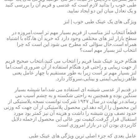
طبی خوب را بدانید لازم است که عدسی و فریم آن را بررسی کنید
و یک تعادل میان این دو ایجاد نمایید.
ویژگی های یک عینک طبی خوب | لنز
قطعاً انتخاب لنز مناسب از فریم بسیار مهم تر است.امروزه در
سطح بازار لنز های مختلفی وجود دارد که خرید آن ها،گاه با اشتباه
همراه است.حال سؤالی که مطرح می شود این است که چرا
انتخاب لنز بسیار مهم است؟
هنگام خرید عینک شما فریم را انتخاب می کنید،انتخاب صحیح فریم
از جهت زیبایی و راحتی فرد هنگام استفاده از آن ضروری است.اما
لنز بسیار مهم تر است زیرا به طور مستقیم با چهار عامل یعنی
ظاهر،زیبایی،ایمنی و بینایی،سروکار دارد.
در قدیم از عدسی شیشه ای استفاده می شد،اما شیشه بسیار
سنگین بوده و همچنین به راحتی شکسته و به چشم آسیب می
رساند.در نهایت در سال ۱۹۴۷ شرکت توانست نسخه پلاستیکی از
این محصول را ارائه دهد.این محصول پلاستیکی از آن جهت که وزنی
حدود نصف وزن شیشه را داشت و هزینه آن نیز کمتر بود مورد
استقبال قرار گرفت.کیفیت نور عالی این محصول ازجمله دلایل
کاربردی بودن آن در بازار امروزی است.
عامل بعدی که جزء اصلی ترین ویژگی های عینک طبی