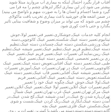
آفتاب قرار بگیرد احتمال اینکه به بیماری آب مروارید مبتلا شوید
بیشتر می شود (در این بیماری انگار لنزهای چشم را مه فرا می
گیرد و شما اجسام و انسان ها را به صورت مبهم و ناواضح می بینید)
در ضمن اشعه های خورشید باعث بیماری تخریب بافت ماکولای
چشم می شوند که می تواند بر میزان وضوح و شفافیت بینایی تاثیر
بگذارد و حتی باعث کوری شود.
انجام کلیه خدمات عینک,جوشکاری،تعمیر فنر،تعمیر لولا،جوش
تیتانیوم،تعمیر دسته عینک شکسته,تعمیر عینک کائوچویی,دسته
عینک ورزشی,شکستن دسته عینک,چسباندن دسته عینک,تنظیم
دسته عینک,تنظیم فریم عینک,تنظیم عینک,تعمیر شیشه عینک,تنظیم
عینک ریبن,نمایندگی تعمیرات عینک,تعمیر فریم عینک,تعمیر عینک
ری بن,تعمیر تخصصی عینک,تعمیر دسته عینک,تعمیر عینک
طبی,عینک,تعمیر دسته عینک افتابی,تعویض دسته عینک,تعمیر عینک
کائوچویی,تعمیرات عینک در تهران,تعمیرات عینک,آموزش تعمیرات
عینک,تعمیر شیشه عینک آفتابی,تعمیر قاب عینک,تعمیر دسته عینک
شکسته,تعویض دسته عینک,تعمیر عینک آفتابی,تعمیر فریم
عینک,لولا عینک,جوش عینک,چگونه عینک خود را تعمیر
کنیم,تعمیرات عینک آنلاین,تعمیر لولا عینک,تعمیر عینک آنلاین,تعمیر
عینک مرکز تهران,تعمیر عینک غرب تهران,تعمیر عینک شمال
تهران,پاره شدن نخ عینک,در آمدن شیشه عینک,کج شدن عینک,در
آمدن دسته عینک,آبکاری عینک,رنگ کردن عینک,شست و شوی
عینک,شکستن عینک فلزی,تعمیر عینک بچه
گانه,دسته,دسته,دسته,دسته می باشد.با کمترین تغییرات بر روی