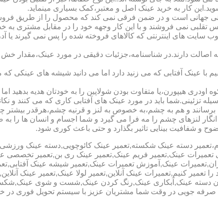
شوید.این کار به خرید عینک اصل و معتبر،کمک بسیاری مینماید.
هانی است و در ضمن فرقی نمی کند که محصول را از طریق فروشگاه ی
س تقلبی نمی فروشند و با این کار وجهه خود را در مقابل مشتری به 
 سایت های اینترنتی که کالاهای فروخته شده را پس نمی گیرند یا 
ه اصالت دارند.در شناسنامه،جزئیات دقیقی در مورد عینک،مقدار خش 
ا عینک آفتابی که می زنید دارد اما می دانید شیشه های عینکی که می
 اودری هیپورن،یا متفاوت بودن شولاپین را به خودتان هدیه بدهید اما م
ه تزئینی.شما باید در مورد عینک های آفتابی کاری که می کنند و نکاتی
برسانند و هم به چشم،به خصوص به لنز و قرنیه چشم،هرقدر بیشتر چش
ری انگار لنزهای چشم را مه فرا می گیرد و شما اجسام و انسان ها را 
ح و شفافیت بینایی تاثیر بگذارد و حتی باعث کوری شود.
نیوم،تعمیر دسته عینک شکسته,تعمیر عینک کائوچویی,دسته عینک ورزش
ی تعمیرات عینک,تعمیر فریم عینک,تعمیر عینک ری بن,تعمیر تخصصی ع
هران,تعمیرات عینک,آموزش تعمیرات عینک,تعمیر شیشه عینک آفتابی,ت
ا تعمیر کنیم,تعمیرات عینک آنلاین,تعمیر لولا عینک,تعمیر عینک آنلای
دن دسته عینک,آبکاری عینک,رنگ کردن عینک,شست و شوی عینک,شکستن
ای صرفه جویی در وقت شما مشتریان عزیز با سیستم تحویل فوری در