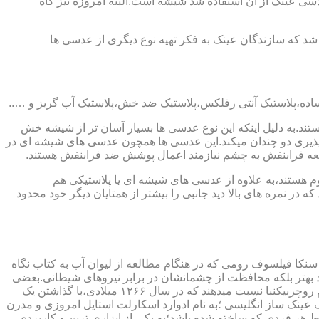
ابندایی ترین ماده ای که در ساخت عدسی عینک از آن استفاده شد شیشه است.البته امروزه نیز گاه
 که سازندگان عینک به فکر تهیه نوع دیگری از عدسی ها
ند.به دلیل اینکه این نوع عدسی ها بسیار آسان تر از شیشه خش
ذیری دو چندان میکند.این عدسی ها همچون عدسی های شیشه ای در
اشعه فرابنفش به چشم نیازمند اعمال پوشش ضد فرابنفش هستند.
م هستند،به علاوه از عدسی های شیشه ای یا پلاستیکی هم
 در نمره های بالا دید جانبی را بیشتر از همتایان دیگر خود محدود
سنکا فیلسوف رومی که در هنگام مطالعه از لیوان آب به کتاب نگاه
د بهتر بلکه محافظت از چشمانشان در برابر نیروهای شیطانی.بعضی
دیگر عقیده دارند اولین عینک توسط سالوینو دارماتی اهل ایتالیا در سال ۱۲۸۴ میلادی ساخته شده،برخی دیگر اختراع عینک را به مردی به نام روچربیکنبا نسبت میدهند که در سال ۱۲۶۶ میلادی،با گذاشتن یک
وط و کلمات را درشت تر و واضح تر می دید.اما چیزی که مشخص است این است که در سال ۱۷۲۷ میلادی یک عینک ساز انگلیسی ؛به نام ادوارد اسکارلت استایل امروزی و مدرن
 هر فردی که ساخته شده باشد؛به یکی از ابزاری ترین و کاربردی