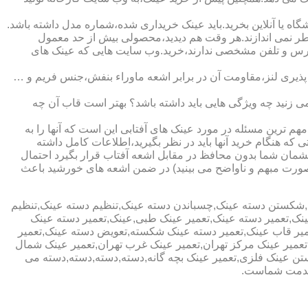
ا آنلاین بخرید.باید عینک خریداری شده،شماره مدل داشته باشد.
خطر نمی اندازند.هر وقت هم دیدید،محصولی بیش از حد معمول
آدرس و تلفن مشخصی ندارند،خرید.وب سایت هایی که عینک های
پذیری لنز،مقاومت آن در برابر اشعه ماوراء بنفش،جنس فریم و …
 زنید چه ویژگی هایی باید داشته باشد؟ بهتر است قاب آن چه
هم ترین مسئله در مورد عینک های آفتابی این است که آنها را به
 که هنگام خرید آنها باید در نظر بگیرید،اطلاعات کامل داشته
مان شما بدون محافظ در مقابل اشعه آفتاب قرار بگیرد احتمال
به صورت مبهم و ناواضح می بینید) در ضمن اشعه های خورشید باعث
ی,شکستن دسته عینک,چسباندن دسته عینک,تنظیم دسته عینک,تنظیم
ینک,تعمیر دسته عینک,تعمیر عینک طبی,عینک,تعمیر دسته عینک
عمیر قاب عینک,تعمیر دسته عینک شکسته,تعویض دسته عینک,تعمیر
ن,تعمیر عینک مرکز تهران,تعمیر عینک غرب تهران,تعمیر عینک شمال
 عینک فلزی,تعمیر عینک بچه گانه,دسته,دسته,دسته,دسته می
 خدمت شماست.