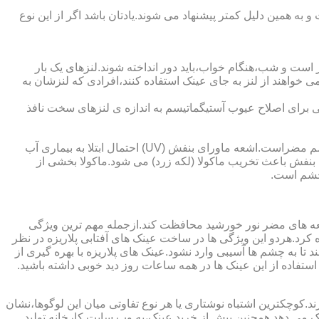
به همین دلیل کمتر پیشنهاد می شوند.یادتان باشد اگر از این نوع
 است و شب،هنگام خواب،باید دور انداخته شوند.لنزهای یک بار
واهند از لنز به جای عینک استفاده کنند،افرادی که لنزشان به
ایی برای اصلاح عیوب آستیگماتیسم به اندازه ی لنزهای سخت نافذ
چشم و خطرات اشعه ماورای بنفش نور خورشید اشعه ماورای بنفش نور خورشید به پوست آسیب می زند.همچنین برای عدسی و قرنیه چشم مضراست.اشعه ماورای بنفش (UV) احتمال ابتلا به بیماری آب
بنفش باعث تخریب ماکولا (لکه زرد) می شود.ماکولا بخشی از
چشم است.
اشعه های مضر نور خورشید محافظت کند.ازجمله مهم ترین ویژگی
رابنفش خورشید و پلاریزه بودن آن اشاره کرد.هردو این ویژگی ها در ساخت عینک های آفتابی پلاریزه در نظر
تا به چشم ها آسیبی وارد نشود.عینک های پلاریزه با بهره گیری از
استفاده از این عینک ها در همه ساعات روز دید خوبی داشته باشید.
کوچکترین اشتباه نوشتاری یا هر نوع تفاوتی میان این لوگوها،نشان
ینک می دهد.همچنین پیش از خرید عینک،به وب سایت کارخانه تولید