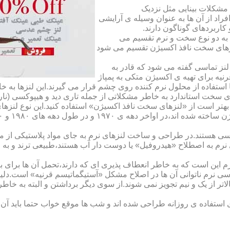
مشکلات بینایی مثل نزدیک
راد از آن ها به عنوان وسیله ی آرایشی
اربردهای گوناگون دارند.
 به دو نوع سخت و نرم تقسیم می
نزهای سخت نافذ اکسیژن تقسیم می شود
لنز تماسی گفته می شود که قادر به
قرنیه برای تهیه ی اکسیژن متکی به پمپاژ
ا استفاده از محلول نرم کننده روی چشم قرار می گیرند.این لنزها ب
ی سخت استاندارد به خاطر مشکلاتی از جمله تاری دید و هیپوکسی (نار
بهتر است از «لنزهای سخت نافذ اکسیژن» استفاده کنید.این نوع لنزه
ی هستند.در طراحی و ساخت لنزهای نرم به جای مواد پلاستیکی از م
 نرم به اصطلاح «هیدروفیل» یا دوست دار آب هستند،طبیعی ترند و به
این است که به خاطر انعطاف پذیری ای که دارند،تحمل آن ها برای بی
تماسی نرم ناتوانی آن ها در اصلاح مشکل «آستیگماتیسم قرنیه» است.د
لاتر از یک و نیم تجویز نمی شوند.از سوی دیگر برداشتن و البته به خ
تفاده ی روزانه طراحی شده اند و شب ها موقع خواب حتما باید آن ها ر