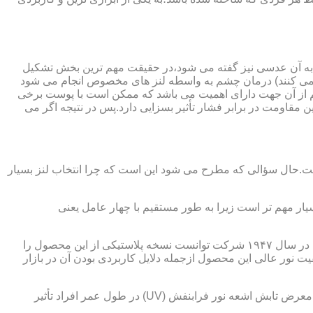
 به آن عدسی نیز گفته می شود،در حقیقت مهم ترین بخش تشکیل
ده می کنند) درمان چشم به واسطه لنز های مخصوص انجام می شود
م از آن جهت دارای اهمیت می باشد که ممکن است با پوست برخی
مقاومت در برابر فشار تأثیر بسزایی دارد.پس در نتیجه اگر می
 است.حال سؤالی که مطرح می شود این است که چرا انتخاب لنز بسیار
یار مهم تر است زیرا به طور مستقیم با چهار عامل یعنی
در قدیم از عدسی شیشه ای استفاده می شد،اما شیشه بسیار سنگین بوده و همچنین به راحتی شکسته و به چشم آسیب می رساند.در نهایت در سال ۱۹۴۷ شرکت توانست نسخه پلاستیکی از این محصول را
 نور عالی این محصول ازجمله دلایل کاربردی بودن آن در بازار
عامل بعدی که جزء اصلی ترین ویژگی های عینک طبی است،مقاومت در برابر اشعه UV در هر دو نوع A و B می باشد.قطعاً قرار گرفتن در معرض تابش اشعه نور فرابنفش (UV) در طول عمر افراد تأثیر