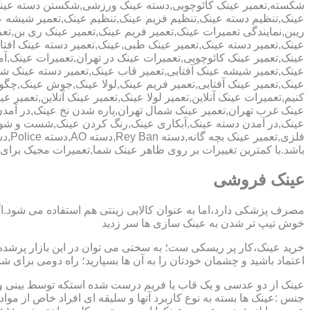
شکسته,تعمیر عینک کائوچویی,دسته عینک ورزشی,شکستن دسته عین
عینک,تنظیم دسته عینک,تنظیم فریم عینک,تنظیم عینک,تعمیر شیشه ع
ریبن,نمایندگی تعمیرات عینک,تعمیر فریم عینک,تعمیر عینک ری بن,ت
عینک,تعمیر دسته عینک,تعمیر عینک طبی,عینک,تعمیر دسته عینک افت
عینک,تعمیر عینک کائوچویی,تعمیرات عینک در تهران,تعمیرات عینک,
عینک,تعمیر شیشه عینک آفتابی,تعمیر قاب عینک,تعمیر دسته عینک 
عینک,تعمیر عینک آفتابی,تعمیر فریم عینک,لولا عینک,جوش عینک,چگون
کنیم,تعمیرات عینک آنلاین,تعمیر لولا عینک,تعمیر عینک آنلاین,تعمیر ع
عینک غرب تهران,تعمیر عینک شمال تهران,پاره شدن نخ عینک,در آم
عینک,در آمدن دسته عینک,آبکاری عینک,رنگ کردن عینک,شست و ش
باشد.با کمترین تغییرات بر روی ظاهر عینک شما,تعمیرات مجیک بر
عینک فروشی
مصرف پزشکی دارد،اما به عنوان کالایی زینتی هم استفاده می شود.ا
خوش تیپ تر شدن به عینک سازی ها سر زدید
خرید عینک،کار پر ریسکی ست؛ به سختی می توان در این بازار پرشده 
اعتماد باشید و چشمان خودتان را به آن ها بسپارید؛ راه دومی برای 
عینک از دو عدسی و یک قاب یا فریم درست شده استکه توسط بینی و گو
جنس :عینک ها بسته به نوع کاربرد آنها و سلیقه ای افراد خاص از مواد