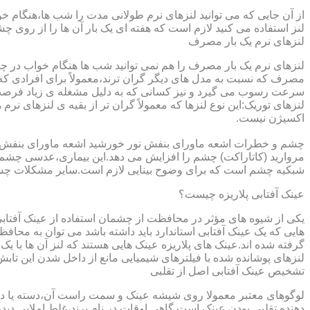
از آن جایی که می توانید لنزهای نرم طولانی مدت را شب ها،هنگام خو
لنز استفاده می کنید لازم است که هفته ای یک بار آن ها را از روی 
لنزهای نرم یک بار مصرف
لنزهای نرم یک بار مصرف را هم نمی توانید شب ها هنگام خواب در چشم
مصرف که نسبت به مدل های دیگر گران ترند،معمولاً برای افرادی که
سرعت رسوب می گیرد و نیز کسانی که به دلیل مشغله ی زیاد فرصت ت
لنزهای توریک:این نوع لنزها که معمولاً گران تر از بقیه ی لنزهای نر
اکسیژن نیست.
مروارید (کاتاراکت) چشم را افزایش می دهد.این بیماری،عدسی چشم ر
شبکیه چشم است که برای وضوح بینایی لازم است.سایر مشکلات چش
عینک آفتابی پلاریزه چیست؟
یکی از شیوه های مؤثر در محافظت از چشمان استفاده از عینک آفتاب
گرفته شده اند.عینک های پلاریزه عینک هایی هستند که لنز آن ها با ی
لنزهای پوشانده شده با فیلترهای شیمیایی مانع از داخل شدن این تابش
تشخیص عینک آفتابی اصل از تقلبی
لوگوهای معتبر معمولا روی شیشه عینک و سمت راست آن،دسته یا داخل 
دهنده تقلبی بودن عینک است.گاهی اوقات در نام برند،غلط املایی دیده