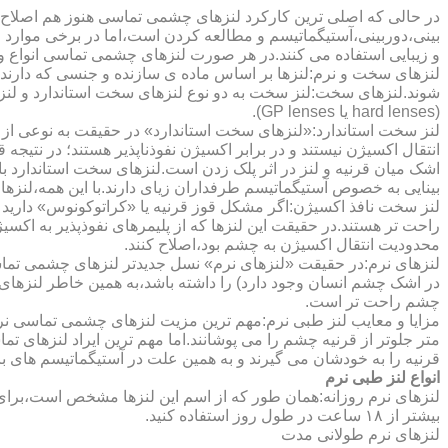
در حالی که اصلی ترین کارکرد لنزهای چشمی تماسی هنوز هم اصلاح 
بینی،دوربینی،آستیگماتیسم و مطالعه کردن است،اما در برخی موارد اف
و زیبایی استفاده می کنند.در هر صورت لنزهای چشمی تماسی انواع و ک
لنزهای سخت و نرم:لنزها بر اساس ماده ی سازنده و جنسی که دارند
شوند.لنزهای سخت:لنز سخت به دو نوع لنزهای سخت استاندارد و ل
(hard lenses یا GP lenses).
لنز سخت استاندارد:«لنزهای سخت استاندارد» در حقیقت به نوعی از 
انتقال اکسیژن نیستند و در برابر اکسیژن نفوذناپذیر هستند؛ در نتیجه 
اشک میان قرنیه و لنز در اثر پلک زدن است.لنزهای سخت استاندارد ب
بینایی به خصوص آستیگماتیسم طرفداران زیای دارند.با این همه،لنزها
لنز سخت نافذ اکسیژن:اگر مشکل قوز قرنیه یا «کراتوکونوس» دارید 
محدودیت انتقال اکسیژن به چشم بود،اصلاح کنند.
لنزهای نرم:در حقیقت «لنزهای نرم» نسل جدیدتر لنزهای چشمی تماس
در اشک چشم انسان وجود دارد) را داشته باشد،به همین خاطر لنزهای
چشم راحت تر است.
مزایا و معایب لنز طبی نرم:مهم ترین مزیت لنزهای چشمی تماسی نرم 
متر جلوتر از قرنیه چشم را می پوشانند.اما مهم ترین ایراد لنزهای 
قرنیه را به خودشان می گیرند و به همین علت در آستیگماتیسم های با
انواع لنز طبی نرم
لنزهای نرم روزانه:همان طور که از اسم این لنزها مشخص است،برای اس
بیشتر از ۱۸ ساعت در طول روز استفاده کنید.
لنزهای نرم طولانی مدت