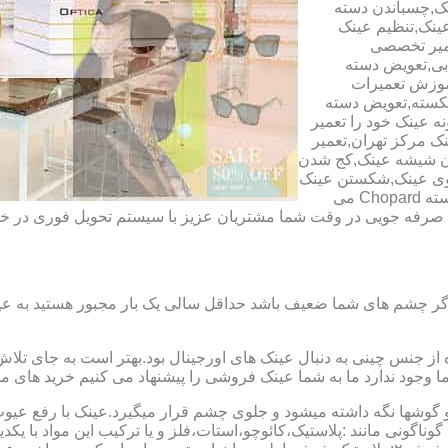
ک,چسباندن دسته
ینک,تنظیم عینک
عمیر تخصصی
ابی,تعویض دسته
آموزش تعمیرات
شکسته,تعویض دسته
ه عینک خود را تعمیر
ینک مرکز تهران,تعمیر
دن شیشه عینک,کج شدن
وی عینک,شکستن عینک
فلزی,تعمیر عینک بچه گانه,دسته Rey Ban,دسته AO,دسته Police,دسته Chopard می
ای صرفه جویی در وقت شما مشتریان عزیز با سیستم تحویل فوری در
گر چشم های شما ضعیف باشد حداقل سالی یک بار مجبور هستید به عین
از جنس چینی به دنبال عینک های اورجینال بود.بهتر است به جای تلا
شما وجود ندارد ما به شما عینک فروشی را پیشنهاد می کنیم خرید های م
شها نگه داشته میشود و جلوی چشم قرار میگیرد.عینک با رفع عیوب ان
 گوناگونی مانند :پلاستیک،کائوچو،استات،فلز و یا ترکیب این مواد با ی