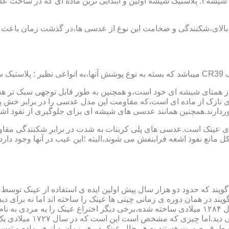
عدسی یا لنز :جنس عدسی عینکها از دو دسته ی کلی ساخته شده :۱ : شیشه۲: پلاستیک شیشه اولین و 
الای،شکنندگی و ضخامت این نوع از عدسی ها،در گذشت زمان باعث شد
ز همتای شیشه ای خود است،و همچنین به طور قابل توجهی سبک تر هست
نازک از ماده ای است،که مقاومت این مدل عدسی را در برابر خش پ
خوردارند.همچنین همانند عدسی های شیشه ای برای جلوگیری از نفوذ 
 های عینک است.عدسی های پلی کربنات به شدت در برابر شکنندگی مقاو
مانع نفوذ اشعه فرابنفش می شوند،البته ؛این عیب در آنها وجود دارد که
یند که حدود دو هزار سال پیش اولین ایده ی استفاده از عینک توسط 
 در همان دوره ی زمانی چینی ها عینک را ساخته اند اما نه برای دی
گوی شیشه ای روی کتاب خط
و طرف صورت هستند.به هر حال عینک در هر زمان و از هر ماده و توسط