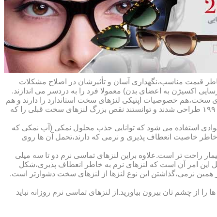
ه خاطر قیمت مناسب،نگهداری آسان و تأثیرشان در اصلاح مشکلات
سایی اکسیژن به اعضای بدن) معمولا فرد را به دردسر می اندازند.
ای سخت،هم خصوصیات اپتیکی لنزهای سخت استاندارد را دارند و هم
راحت تر هستند.در حقیقت این لنزها که از پلیمرهای نفوذپذیر به اکسیژن ساخته شده اند،در اواخر دهه ی ۱۹۷۰ و در طول دهه های ۱۹۸۰ و ۱۹۹۰ طراحی شدند و توانستند نقص بزرگ لنزهای سخت قبلی را که
وادی استفاده می شود که توانایی جذب محلول نمکی (آب نمکی که
 خاطر خاصیت انعطاف پذیری و نرمی که دارند،تحمل آن ها روی
مار راحت تر است.علاوه براین لنزهای تماسی نرم دو تا سه میلی
لیل این امر آن است که لنزهای نرم به خاطر انعطاف پذیری،شکل
اطر همین نرمی،گذاشتن این نوع لنزها از لنزهای سخت دشوارتر است.
ا از چشم تان بیرون بیاورید.از لنزهای تماسی نرم روزانه نباید