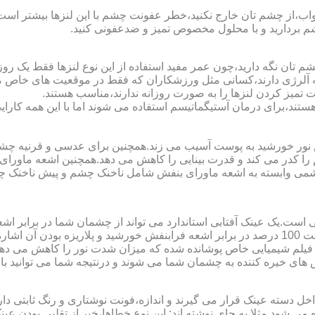
اب،از چشم تان خارج نکنید،خطر عفونت چشم با این لنزها بیشتر است و 
چشم بردارید و با محلول مخصوص تمیز و ضدعفونی کنید.
 تان نگه دارید،چون عمر مفید استفاده از این نوع لنزها فقط یک روز
 آلرژی دارند،کسانی مثل ورزشکاران که فقط در موقعیت های خاص می خ
میز کردن لنزها را به صورت روزانه ندارند،مناسب هستند.
م هستند،برای درمان آستیگماتیسم استفاده می شوند اما با این همه کار
ا کدر می کند و قدرت بینایی را کاهش می دهد.همچنین اشعه ماورای 
می وابسته به اشعه ماورای بنفش شامل ناخنک چشم و پیش ناخنک 
ی است.یک عینک آفتابی استاندارد می تواند از چشمان شما در برابر 
هایی که یک عینک آفتابی استاندارد باید داشته باشد می توان به محافظت 100 درصد در برابر اشعه ف
ک فیلم شیمیایی خاص پوشانده شده که میزان شدت نور را کاهش می دهند 
 های خیره کننده به چشمان شما می شوند و درنتیجه شما می توانید با 
دسته عینک قرار می گیرند و اندازه،فونت نوشتاری و رنگ ثابتی دارند.
 می شود.مثلا به جای نوشته اند:.این نوع خطاها،خبر از تقلبی بودن ع