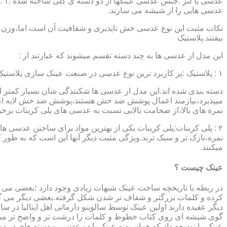
عدسی هایی را از شیشه می سازند.
نکات مثبت این نوع عدسی خش ناپذیری و شفافیت آن است اما،وزن ب
بیفتند.پلاستیک
این مدل از عدسی ها به چند دسته تقسم میشوند که عبارتند از :
۱ : پلاستیک :پر کاربرد ترین نوع عدسی در صنعت عینک سازی پلاستیک CR39 میباشد که بسته به نوع پوشش آنها،به انواعی نظیر : پلاستیک ساده،پلاستیک آنتی رفلکس،پلاستیک ضد خش،پلاستیک آب گریز و …..
دسته بندی شده اند.این مدل از عدسی ها شکنندگی شان بسیار کمتر ا
میپذیرد،نیازمند اعمال پوشش ضد خش هستند،پوشش ضد خش لایه ای 
نمره های بالا،از ضخامت بالایی نسبت به عدسی های پلی کربنات بر
۲ : پلی کربنات:پلی کربنات یکی از بهترین مواد برای ساختن عدسی
نمره،نازک تر و سبک ترند.ویژگی مثبت دیگر آنها این است که به طور کل 
میکنند.
عینک چیست ؟
در ربطه با تاریخچه ساخت عینک شبهات زیادی وجود دارد ؛بعضی می گو
کرده و کلمات بزرگتر و شفاف تر شدن شکل گرفته.بعضی دیگر می گویند
عینک را توسعه داد،که همان بدنه عینک با دو عدسی و دسته های در د