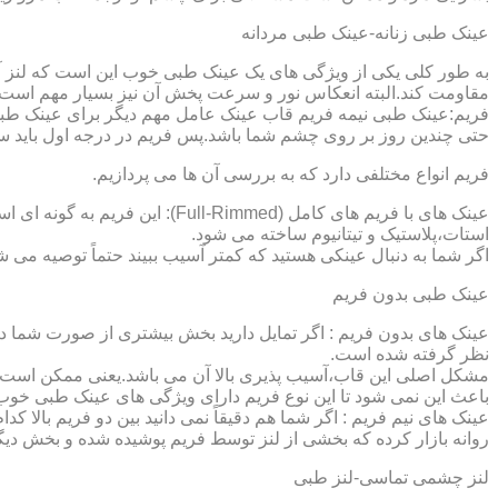
عینک طبی زنانه-عینک طبی مردانه
به طور کلی یکی از ویژگی های یک عینک طبی خوب این است که لنز آ
مقاومت کند.البته انعکاس نور و سرعت پخش آن نیز بسیار مهم است ک
فریم:عینک طبی نیمه فریم قاب عینک عامل مهم دیگر برای عینک طبی
حتی چندین روز بر روی چشم شما باشد.پس فریم در درجه اول باید س
فریم انواع مختلفی دارد که به بررسی آن ها می پردازیم.
عینک های با فریم های کامل (ed
استات،پلاستیک و تیتانیوم ساخته می شود.
اگر شما به دنبال عینکی هستید که کمتر آسیب ببیند حتماً توصیه می شو
عینک طبی بدون فریم
عینک های بدون فریم : اگر تمایل دارید بخش بیشتری از صورت شما دی
نظر گرفته شده است.
مشکل اصلی این قاب،آسیب پذیری بالا آن می باشد.یعنی ممکن است لنز
باعث این نمی شود تا این نوع فریم دارای ویژگی های عینک طبی خوب
عینک های نیم فریم : اگر شما هم دقیقاً نمی دانید بین دو فریم بالا 
روانه بازار کرده که بخشی از لنز توسط فریم پوشیده شده و بخش دیگ
لنز چشمی تماسی-لنز طبی