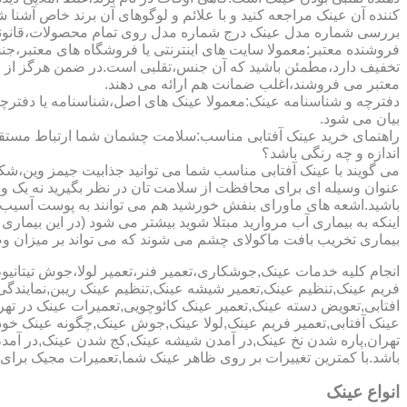
کننده آن عینک مراجعه کنید و با علائم و لوگوهای آن برند خاص آشنا 
بررسی شماره مدل عینک درج شماره مدل روی تمام محصولات،قانونی ج
فروشنده معتبر:معمولا سایت های اینترنتی یا فروشگاه های معتبر،جن
تخفیف دارد،مطمئن باشید که آن جنس،تقلبی است.در ضمن هرگز از وب
معتبر می فروشند،اغلب ضمانت هم ارائه می دهند.
دفترچه و شناسنامه عینک:معمولا عینک های اصل،شناسنامه یا دفترچ
بیان می شود.
راهنمای خرید عینک آفتابی مناسب:سلامت چشمان شما ارتباط مستقیم ب
اندازه و چه رنگی باشد؟
می گویند با عینک آفتابی مناسب شما می توانید جذابیت جیمز وین،شکوه
عنوان وسیله ای برای محافظت از سلامت تان در نظر بگیرید نه یک وسیل
باشید.اشعه های ماورای بنفش خورشید هم می توانند به پوست آسیب 
اینکه به بیماری آب مروارید مبتلا شوید بیشتر می شود (در این بیما
بیماری تخریب بافت ماکولای چشم می شوند که می تواند بر میزان وضو
انجام کلیه خدمات عینک,جوشکاری،تعمیر فنر،تعمیر لولا،جوش تیتا
فریم عینک,تنظیم عینک,تعمیر شیشه عینک,تنظیم عینک ریبن,نمایندگ
افتابی,تعویض دسته عینک,تعمیر عینک کائوچویی,تعمیرات عینک در ت
عینک آفتابی,تعمیر فریم عینک,لولا عینک,جوش عینک,چگونه عینک خود ر
تهران,پاره شدن نخ عینک,در آمدن شیشه عینک,کج شدن عینک,در آم
باشد.با کمترین تغییرات بر روی ظاهر عینک شما,تعمیرات مجیک بر
انواع عینک