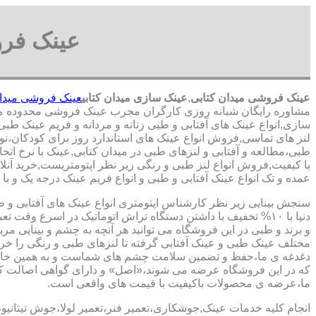
عینک فرو
عینک فروشی میدان کتابی
,
عینک سازی میدان کتابی
عینک فروشی میدان
مشاوره رایگان شبانه روزی کارگران مجرب عینک فروشی محدوده می
سازی,انواع عینک های آفتابی و طبی زنانه و مردانه و فریم عینک طبی
لنز های تماسی,فروش انواع عینک های استاندارد روز برای کودکان،نو
طبی،مطالعه و آفتابی و لنزهای طبی در میدان کتابی,عینک با نرخ اتح
با کیفیت,فروش انواع لنز طبی و رنگی زیر نظر اپتومتریست,خرید آنلای
عمده و تک انواع عینک آفتابی و طبی و انواع فریم عینک درجه یک و با 
سنجش بینایی زیر نظر کارشناس
اپتومتری انواع عینک های آفتابی و 
دنیا با ۱۰% تخفیف با داشتن دستگاه تراش اتوماتیک در اسرع وقت 
و برند و طبی در این فروشگاه می توانید هر آنچه به چشم و بینایی مر
مختلف عینک طبی و عینک آفتابی گرفته تا لنزهای طبی و رنگی را خری
دغدغه ی ما،حفظ و تضمین سلامت چشم های شماست و به همین خا
که در این فروشگاه عرضه می شوند،«اصل» و دارای گواهی اصالت کا
ما،عرضه ی محصولات باکیفیت با قیمت های واقعی است.
انجام کلیه خدمات عینک,جوشکاری،تعمیر فنر،تعمیر لولا،جوش تیتانیو