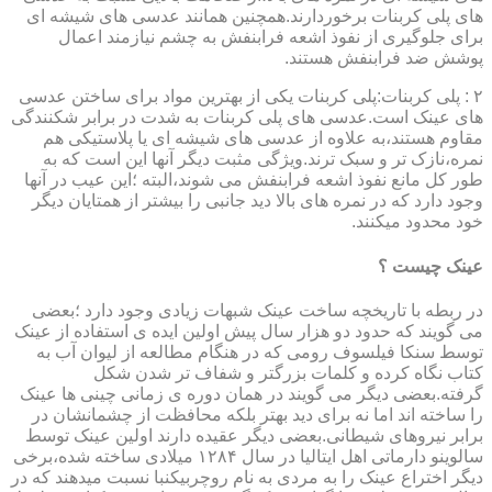
های پلی کربنات برخوردارند.همچنین همانند عدسی های شیشه ای
برای جلوگیری از نفوذ اشعه فرابنفش به چشم نیازمند اعمال
پوشش ضد فرابنفش هستند.
۲ : پلی کربنات:پلی کربنات یکی از بهترین مواد برای ساختن عدسی
های عینک است.عدسی های پلی کربنات به شدت در برابر شکنندگی
مقاوم هستند،به علاوه از عدسی های شیشه ای یا پلاستیکی هم
نمره،نازک تر و سبک ترند.ویژگی مثبت دیگر آنها این است که به
طور کل مانع نفوذ اشعه فرابنفش می شوند،البته ؛این عیب در آنها
وجود دارد که در نمره های بالا دید جانبی را بیشتر از همتایان دیگر
خود محدود میکنند.
عینک چیست ؟
در ربطه با تاریخچه ساخت عینک شبهات زیادی وجود دارد ؛بعضی
می گویند که حدود دو هزار سال پیش اولین ایده ی استفاده از عینک
توسط سنکا فیلسوف رومی که در هنگام مطالعه از لیوان آب به
کتاب نگاه کرده و کلمات بزرگتر و شفاف تر شدن شکل
گرفته.بعضی دیگر می گویند در همان دوره ی زمانی چینی ها عینک
را ساخته اند اما نه برای دید بهتر بلکه محافظت از چشمانشان در
برابر نیروهای شیطانی.بعضی دیگر عقیده دارند اولین عینک توسط
سالوینو دارماتی اهل ایتالیا در سال ۱۲۸۴ میلادی ساخته شده،برخی
دیگر اختراع عینک را به مردی به نام روچربیکنبا نسبت میدهند که در