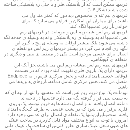
فریمها ممکن است که از پلاستیک،فلز و یا حتی زه پلاستیکی ساخته
شده باشند.(شکل۴-۱)
فریمهای نیم تنه ی مخصوص دید دور که کمتر متداول می
باشند،برای بیماران این امکان را فراهم می سازد که برای
خواندن،از زیر عدسیها نگاه کنند.
فریمهای ریم لس،شبه ریم لس و نیومانت:در فریمهای ریم
لس،عدسیها نه به وسیله ی زه پلاستیکی و نه به وسیله ی حدقه نگه
داشته می شوند.بلکه،بیشتر اوقات به وسیله ی پیچ یا گیره این
نگهداری انجام می گیرد.در بیشتر فریمهای ریم لس،دو نقطه ی
اتصال برای عدسی موجود است.یکی در منطقه ی بینی و دیگری در
منطقه ی گیجگاهی.
فریمهای نیمه ریم لس،مشابه ریم لس می باشند،بجز آنکه این
فریمها دارای یک بازوی فلزی تقویت کننده بوده که در قسمت
فوقانی عدسی،امتداد یافته و بخش مرکزی فریم را به Endpiece
متصل می کنند.بخش مرکزی شامل دماغه،بازوهای پد و پدها می
باشد.
نیومانت یک نوع فریم ریم لس است که عدسیها را تنها از لبه ای که
به سمت بینی قرار گرفته نگه می دارد.عدسیها در ناحیه ی
دماغه،اتصال یافته اند و اتصال دسته ها به فریم،توسط یک بازوی
فلزی برقرار می شود که در پشت عدسی به طرف گیجگاه امتداد
یافته است.بنابراین،تنها یک نقطه ی اتصال برای عدسی وجود دارد.
امروزه با توجه به انواع مختلف مواد قابل کاربرد در ساخت عینک
های طبی شغل عینک سازی بطور کلی،برای ساخت یک عینک طبی