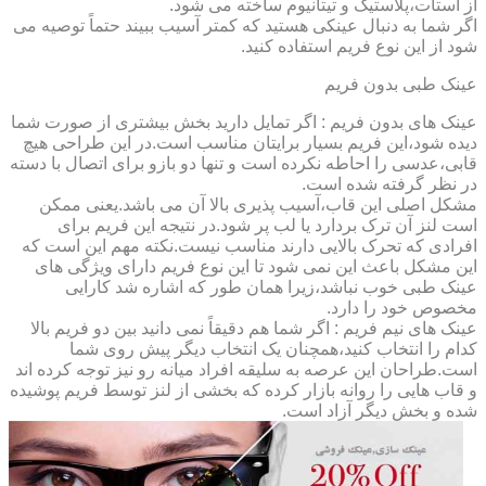
از استات،پلاستیک و تیتانیوم ساخته می شود.
اگر شما به دنبال عینکی هستید که کمتر آسیب ببیند حتماً توصیه می
شود از این نوع فریم استفاده کنید.
عینک طبی بدون فریم
عینک های بدون فریم : اگر تمایل دارید بخش بیشتری از صورت شما
دیده شود،این فریم بسیار برایتان مناسب است.در این طراحی هیچ
قابی،عدسی را احاطه نکرده است و تنها دو بازو برای اتصال با دسته
در نظر گرفته شده است.
مشکل اصلی این قاب،آسیب پذیری بالا آن می باشد.یعنی ممکن
است لنز آن ترک بردارد یا لب پر شود.در نتیجه این فریم برای
افرادی که تحرک بالایی دارند مناسب نیست.نکته مهم این است که
این مشکل باعث این نمی شود تا این نوع فریم دارای ویژگی های
عینک طبی خوب نباشد،زیرا همان طور که اشاره شد کارایی
مخصوص خود را دارد.
عینک های نیم فریم : اگر شما هم دقیقاً نمی دانید بین دو فریم بالا
کدام را انتخاب کنید،همچنان یک انتخاب دیگر پیش روی شما
است.طراحان این عرصه به سلیقه افراد میانه رو نیز توجه کرده اند
و قاب هایی را روانه بازار کرده که بخشی از لنز توسط فریم پوشیده
شده و بخش دیگر آزاد است.