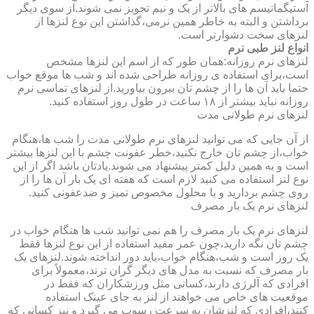
آستیگماتیسم های بالاتر از یک و نیم تجویز نمی شوند.از سوی دیگر
برداشتن و البته به خاطر همین نرمی،گذاشتن این نوع لنزها از
لنزهای سخت دشوارتر است.
انواع لنز طبی نرم
لنزهای نرم روزانه:همان طور که از اسم این لنزها مشخص
است،برای استفاده ی روزانه طراحی شده اند و شب ها موقع خواب
حتما باید آن ها را از چشم تان بیرون بیاورید.از لنزهای تماسی نرم
روزانه نباید بیشتر از ۱۸ ساعت در طول روز استفاده کنید.
لنزهای نرم طولانی مدت
از آن جایی که می توانید لنزهای نرم طولانی مدت را شب ها،هنگام
خواب،از چشم تان خارج نکنید،خطر عفونت چشم با این لنزها بیشتر
است و به همین دلیل کمتر پیشنهاد می شوند.یادتان باشد اگر از این
نوع لنز استفاده می کنید لازم است که هفته ای یک بار آن ها را از
روی چشم بردارید و با محلول مخصوص تمیز و ضدعفونی کنید.
لنزهای نرم یک بار مصرف
لنزهای نرم یک بار مصرف را هم نمی توانید شب ها هنگام خواب در
چشم تان نگه دارید،چون عمر مفید استفاده از این نوع لنزها فقط
یک روز است و شب،هنگام خواب،باید دور انداخته شوند.لنزهای یک
بار مصرف که نسبت به مدل های دیگر گران ترند،معمولاً برای
افرادی که آلرژی دارند،کسانی مثل ورزشکاران که فقط در
موقعیت های خاص می خواهند از لنز به جای عینک استفاده
کنند،افرادی که لنزشان به سرعت رسوب می گیرد و نیز کسانی که