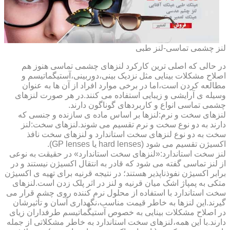
لنز چشمی تماسی-لنز طبی
در حالی که اصلی ترین کارکرد لنزهای چشمی تماسی هنوز هم
اصلاح مشکلات بینایی مثل نزدیک بینی،دوربینی،آستیگماتیسم و
مطالعه کردن است،اما در برخی موارد افراد از آن ها به عنوان
وسیله ی آرایشی و زیبایی استفاده می کنند.در هر صورت لنزهای
چشمی تماسی انواع و کاربردهای گوناگون دارند.
لنزهای سخت و نرم:لنزها بر اساس ماده ی سازنده و جنسی که
دارند به دو نوع سخت و نرم تقسیم می شوند.لنزهای سخت:لنز
سخت به دو نوع لنزهای سخت استاندارد و لنزهای سخت نافذ
اکسیژن تقسیم می شود (hard lenses یا GP lenses).
لنز سخت استاندارد:«لنزهای سخت استاندارد» در حقیقت به نوعی
از لنز تماسی گفته می شود که قادر به انتقال اکسیژن نیستند و در
برابر اکسیژن نفوذناپذیر هستند؛ در نتیجه قرنیه برای تهیه ی اکسیژن
متکی به پمپاژ اشک میان قرنیه و لنز در اثر پلک زدن است.لنزهای
سخت استاندارد با استفاده از محلول نرم کننده روی چشم قرار می
گیرند.این لنزها به خاطر قیمت مناسب،نگهداری آسان و تأثیرشان
در اصلاح مشکلات بینایی به خصوص آستیگماتیسم طرفداران زیای
دارند.با این همه،لنزهای سخت استاندارد به خاطر مشکلاتی از جمله