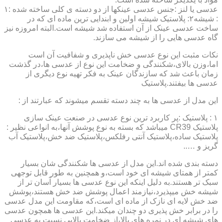
عدسی یا لنز :جنس عدسی عینکها از دو دسته ی کلی ساخته شده :۱
: شیشه۲: پلاستیک شیشه اولین و ابندایی ترین ماده ای که در
ساخت عدسی عینک از آن استفاده شد شیشه است.البته امروزه نیز
گاه عدسی هایی را از شیشه می سازند.
نکات مثبت این نوع عدسی خش ناپذیری و شفافیت آن است
اما،وزن بالای،شکنندگی و ضخامت این نوع از عدسی ها،در گذشت
زمان باعث شد که سازندگان عینک به فکر تهیه نوع دیگری از
عدسی ها بیفتند.پلاستیک
این مدل از عدسی ها به چند دسته تقسم میشوند که عبارتند از :
۱ : پلاستیک :پر کاربرد ترین نوع عدسی در صنعت عینک سازی
پلاستیک CR39 میباشد که بسته به نوع پوشش آنها،به انواعی نظیر :
پلاستیک ساده،پلاستیک آنتی رفلکس،پلاستیک ضد خش،پلاستیک آب
گریز و …..
دسته بندی شده اند.این مدل از عدسی ها شکنندگی شان بسیار
کمتر از همتای شیشه ای خود است،و همچنین به طور قابل توجهی
سبک تر هستند.به دلیل اینکه این نوع عدسی ها بسیار آسان تر از
شیشه خش میپذیرد،نیازمند اعمال پوشش ضد خش هستند،پوشش
ضد خش لایه ای نازک از ماده ای است،که مقاومت این مدل عدسی
را در برابر خش پذیری دو چندان میکند.این عدسی ها همچون عدسی
های شیشه ای در نمره های بالا،از ضخامت بالایی نسبت به عدسی