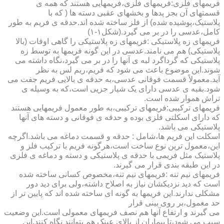
فریمهای فلزی:فریمهای فلزی،فریمهایی هستند که همه ی
قسمتهای آن بجز پدها و بخشهای عقبی دسته ها ( که با
پلاستیک،پوشیده شده) از فلز ساخته شده اند.حدقه ی فریم به طور
کامل،عدسی را در بر می گیرد.(شکل۱-۱)
فریمهای زه پلاستیکی :فریمهای زه پلاستیکی را گاهی اوقات (بالا
پلاستیکی) هم می نامند.عدسی در این گونه فریمها به توسط زه
پلاستیکی که گرداگرد لبه ی آنها را در بر می گیرد،نگاه داشته می
شوند.این موضوع باعث می شود که فریم،ریم لس به نظر
آید.معمولاً قسمت فوقانی عدسی،به حدقه ی بالایی فریم جفت می
شود.بقیه ی عدسی دارای یک شیار جزیی است،که به وسیله ی
تراش هموار شده است.
فریمهای ترکیبی:فریمهای ترکیبی،به طور معمول فریمهایی هستند
که دارای اسکلتی فلزی بوده و حدقه ی فوقانی و دسته های آنها
پلاستیکی می باشد.
اسکلت این فریم ها،شامل : حدقه و قسمت دماغه می باشد.اگرچه
این،معمول ترین نوع ساخت است،هرگونه فریم با ترکیب فلز و
پلاستیک مثل فریمی با حدقه ی پلاستیکی و دسته و دماغه ی فلزی
در این طبقه بندی قرار می گیرند.
فریمهای نیم تنه :فریمهای نیم تنه،مخصوص کسانی ساخته شده
است که دید نزدیکشان نیاز به اصلاح داشته،ولی برای دید دور
مشکلی ندارند.این فریمها به گونه ای ساخته شده اند که پایین تر از
حد معمول،بر روی بینی قرار
می گیرند و ارتفاع آنها هم نصف فریمهای معمولی است.این وضعیت
سبب می شود،تا بیماران از بالای عینک هم بتوانند نگاه کنند.این