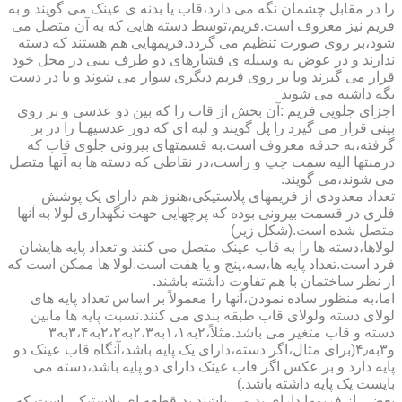
را در مقابل چشمان نگه می دارد،قاب یا بدنه ی عینک می گویند و به
فریم نیز معروف است.فریم،توسط دسته هایی که به آن متصل می
شود،بر روی صورت تنظیم می گردد.فریمهایی هم هستند که دسته
ندارند و در عوض به وسیله ی فشارهای دو طرف بینی در محل خود
قرار می گیرند ویا بر روی فریم دیگری سوار می شوند و یا در دست
نگه داشته می شوند
اجزای جلویی فریم :آن بخش از قاب را که بین دو عدسی و بر روی
بینی قرار می گیرد را پل گویند و لبه ای که دور عدسیهـا را در بر
گرفته،به حدقه معروف است.به قسمتهای بیرونی جلوی قاب که
درمنتها الیه سمت چپ و راست،در نقاطی که دسته ها به آنها متصل
می شوند،می گویند.
تعداد معدودی از فریمهای پلاستیکی،هنوز هم دارای یک پوشش
فلزی در قسمت بیرونی بوده که پرچهایی جهت نگهداری لولا به آنها
متصل شده است.(شکل زیر)
لولاها،دسته ها را به قاب عینک متصل می کنند و تعداد پایه هایشان
فرد است.تعداد پایه ها،سه،پنج و یا هفت است.لولا ها ممکن است که
از نظر ساختمان با هم تفاوت داشته باشند.
اما،به منظور ساده نمودن،آنها را معمولاً بر اساس تعداد پایه های
لولای دسته ولولای قاب طبقه بندی می کنند.نسبت پایه ها مابین
دسته و قاب متغیر می باشد.مثلاً،۲به۱،۱به۲،۳به۲،۲به۳،۴به۳
و۳به۴٫(برای مثال،اگر دسته،دارای یک پایه باشد،آنگاه قاب عینک دو
پایه دارد و بر عکس اگر قاب عینک دارای دو پایه باشد،دسته می
بایست یک پایه داشته باشد.)
بعضی از فریمها دارای پد می باشند.پد،قطعه ای پلاستیکی است که