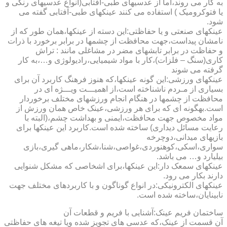
به کار می روند،اما از عدسیهای طبی-آفتابی(انواع عدسیهای رنگی و
یا فتوکرومیک ) استفاده می کنند عینکهای طبی-آفتابی گفته می
شود.
عینکهای صنعتی و یا حفاظتی:این دسته از عینکها،همان طور که از
نامشان پیداست،جهت محافظت از چشمها در برابر برخورد با ذرات
و حفاظت در برابر تابشهای مضر در مشاغلی مانند : تراش
کاری(سنگ – فلزات)،کار با مواد شیمیایی،رادیولوژی و…،به کار
گرفته می شوند
عینکهای ورزشی:این گونه عینکها،که هنوز فرهنگ کاربرد آن برای
بسیاری از مـردم ناشناخته است،از اهمیـــت ویـــژه ای در
محافظت از چشمها در هنگام انجام ورزشهای مختلف برخوردار
است.به­گونه ای که برای هر ورزشی،عینک خاص همان ورزش از
مواد مخصوص جهت محافظت،ایمنی و بهداشت چشم،(البته با
رعایت مسائل دیداری) ساخته شده است.کاربرد این عینکها برای
بازیهای میدانی،دوچرخه
سواری،اسکی،کوهنوردی،غواصی،شنا،شکار،ماهی گیری،بازی
بیلیارد و… می باشد.
عینکهای سمعک دار:این عینکها،برای اشخاصی که مشکل شنوایی
دارند بکار می رود.
عینکهای الکترونیکی:در انواع گوناگون و با کاربردهای مختلف جهت
نابینایان،ساخته شده است.
ساختمان فریم عینک:آشنایی با فریم و قطعات آن
آن قسمت از عینک،که عدسی های تجویز شده ویا تیغه های حفاظتی