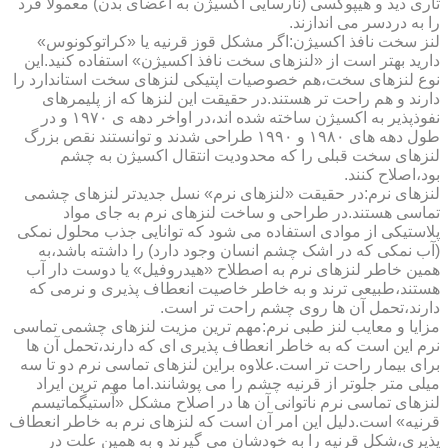
تاری دید و هیپوکسی (نارسایی اکسیژن به اعضای بدن) معمولا فرد
را به دردسر می اندازند.
لنز سخت نافذ اکسیژن:اگر مشکل قوز قرنیه یا «کراتوکونوس»
دارید بهتر است از «لنزهای سخت نافذ اکسیژن» استفاده کنید.این
نوع لنزهای سخت،هم خصوصیات اپتیکی لنزهای سخت استاندارد را
دارند و هم راحت تر هستند.در حقیقت این لنزها که از پلیمرهای
نفوذپذیر به اکسیژن ساخته شده اند،در اواخر دهه ی ۱۹۷۰ و در
طول دهه های ۱۹۸۰ و ۱۹۹۰ طراحی شدند و توانستند نقص بزرگ
لنزهای سخت قبلی را که محدودیت انتقال اکسیژن به چشم
بود،اصلاح کنند.
لنزهای نرم:در حقیقت «لنزهای نرم» نسل جدیدتر لنزهای چشمی
تماسی هستند.در طراحی و ساخت لنزهای نرم به جای مواد
پلاستیکی از موادی استفاده می شود که توانایی جذب محلول نمکی
(آب نمکی که در اشک چشم انسان وجود دارد) را داشته باشد،به
همین خاطر لنزهای نرم به اصطلاح «هیدروفیل» یا دوست دار آب
هستند،طبیعی ترند و به خاطر خاصیت انعطاف پذیری و نرمی که
دارند،تحمل آن ها روی چشم راحت تر است.
مزایا و معایب لنز طبی نرم:مهم ترین مزیت لنزهای چشمی تماسی
نرم این است که به خاطر انعطاف پذیری ای که دارند،تحمل آن ها
برای بیمار راحت تر است.علاوه براین لنزهای تماسی نرم دو تا سه
میلی متر جلوتر از قرنیه چشم را می پوشانند.اما مهم ترین ایراد
لنزهای تماسی نرم ناتوانی آن ها در اصلاح مشکل «آستیگماتیسم
قرنیه» است.دلیل این امر آن است که لنزهای نرم به خاطر انعطاف
پذیری،شکل قرنیه را به خودشان می گیرند و به همین علت در