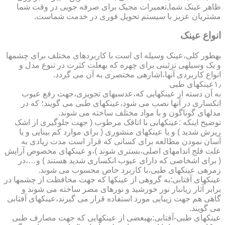
ظاهر عینک شما,تعمیرات مجیک برای صرفه جویی در وقت شما
مشتریان عزیز با سیستم تحویل فوری در خدمت شماست.
انواع عینک
به­طور کلی،عینک وسیله ای است با کاربردهای مختلف برای چشمها
و یک وسیله­ی تزئینی برای چهره که به­علت کثرت در تنوع مدل و
انواع کاربردی آنها،اشاره­ی مختصری به آن می گردد.
۱٫عینکهای طبی
به آن دسته از عینکهایی که،عدسیهای تجویزی،جهت رفع عیوب
انکساری در آنها نصب می شود،عینکهای طبی می گویند؛ که در
مدلهای گوناگون و با مواد مختلف ساخته می شوند.
توضیح اینکه :عینکهایی با اتاقک مرطوب ( جهت جلوگیری از اشک
ریزش شدید ) و یا عینکهای منشوری ( برای موارد کم بینایی و یا
آسان نمودن مطالعه برای کسانی که قرار است مدت زیادی به
علت فلج اندامهای اصلی،بستری شوند )،و عینکهای مخصوص آرایش
( برای اشخاصی که دارای عیوب انکساری شدید هستند ) و…،در
زمره­ی عینکهای طبی،با کاربرد خاص محسوب می شوند.
عینکهای آفتابی:به گروهی از عینکها که جهت محافظت از چشمها در
برابر آثار زیانبار نور خورشید و نورهای مضر ساخته می شوند و
گاهی هم جهت زیبایی مورد استفاده قرار می گیرند،عینکهای آفتابی
می گویند.
عینکهای طبی-آفتابی:به­بعضی از عینکهایی که جهت مصارف طبی