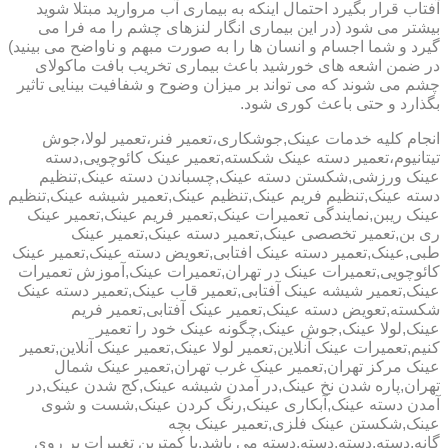
آفتاب قرار بگیرد احتمال اینکه به بیماری آب مروارید مبتلا شوید
بیشتر می شود (در این بیماری انگار لنزهای چشم را مه فرا می
گیرد و شما اجسام و انسان ها را به صورت مبهم و ناواضح می بینید)
در ضمن اشعه های خورشید باعث بیماری تخریب بافت ماکولای
چشم می شوند که می تواند بر میزان وضوح و شفافیت بینایی تاثیر
بگذارد و حتی باعث کوری شود.
انجام کلیه خدمات عینک,جوشکاری،تعمیر فنر،تعمیر لولا،جوش
تیتانیوم،تعمیر دسته عینک شکسته,تعمیر عینک کائوچویی,دسته
عینک ورزشی,شکستن دسته عینک,چسباندن دسته عینک,تنظیم
دسته عینک,تنظیم فریم عینک,تنظیم عینک,تعمیر شیشه عینک,تنظیم
عینک ریبن,نمایندگی تعمیرات عینک,تعمیر فریم عینک,تعمیر عینک
ری بن,تعمیر تخصصی عینک,تعمیر دسته عینک,تعمیر عینک
طبی,عینک,تعمیر دسته عینک افتابی,تعویض دسته عینک,تعمیر عینک
کائوچویی,تعمیرات عینک در تهران,تعمیرات عینک,آموزش تعمیرات
عینک,تعمیر شیشه عینک آفتابی,تعمیر قاب عینک,تعمیر دسته عینک
شکسته,تعویض دسته عینک,تعمیر عینک آفتابی,تعمیر فریم
عینک,لولا عینک,جوش عینک,چگونه عینک خود را تعمیر
کنیم,تعمیرات عینک آنلاین,تعمیر لولا عینک,تعمیر عینک آنلاین,تعمیر
عینک مرکز تهران,تعمیر عینک غرب تهران,تعمیر عینک شمال
تهران,پاره شدن نخ عینک,در آمدن شیشه عینک,کج شدن عینک,در
آمدن دسته عینک,آبکاری عینک,رنگ کردن عینک,شست و شوی
عینک,شکستن عینک فلزی,تعمیر عینک بچه
گانه,دسته,دسته,دسته,دسته می باشد.با کمترین تغییرات بر روی