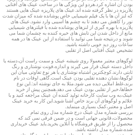
بودن آن اشاره کرد.هردو این ویژگی ها در ساخت عینک های آفتابی
پلاریزه در نظر گرفته شده اند.عینک های پلاریزه عینک هایی هستند
که لنز آن ها با یک فیلم شیمیایی خاص پوشانده شده که میزان شدت
نور را کاهش می دهند تا به چشم ها آسیبی وارد نشود.عینک های
پلاریزه با بهره گیری از لنزهای پوشانده شده با فیلترهای شیمیایی
مانع از داخل شدن این تابش های خیره کننده به چشمان شما می
شوند و درنتیجه شما می توانید با استفاده از این عینک ها در همه
ساعات روز دید خوبی داشته باشید.
تشخیص عینک آفتابی اصل از تقلبی
لوگوهای معتبر معمولا روی شیشه عینک و سمت راست آن،دسته یا
داخل دسته عینک قرار می گیرند و اندازه،فونت نوشتاری و رنگ
ثابتی دارند.کوچکترین اشتباه نوشتاری یا هر نوع تفاوتی میان این
لوگوها،نشان دهنده تقلبی بودن عینک است.گاهی اوقات در نام
برند،غلط املایی دیده می شود.مثلا به جای نوشته اند:.این نوع
خطاها،خبر از تقلبی بودن عینک می دهد.همچنین پیش از خرید
عینک،به وب سایت کارخانه تولید کننده آن عینک مراجعه کنید و با
علائم و لوگوهای آن برند خاص آشنا شوید.این کار به خرید عینک
اصل و معتبر،کمک بسیاری مینماید.
بررسی شماره مدل عینک درج شماره مدل روی تمام
محصولات،قانونی جهانی است و در ضمن فرقی نمی کند که
محصول را از طریق فروشگاه یا آنلاین بخرید.باید عینک خریداری
شده،شماره مدل داشته باشد.