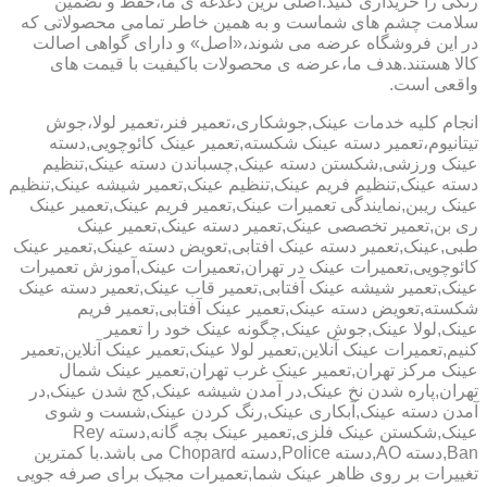
رنگی را خریداری کنید.اصلی ترین دغدغه ی ما،حفظ و تضمین
سلامت چشم های شماست و به همین خاطر تمامی محصولاتی که
در این فروشگاه عرضه می شوند،«اصل» و دارای گواهی اصالت
کالا هستند.هدف ما،عرضه ی محصولات باکیفیت با قیمت های
واقعی است.
انجام کلیه خدمات عینک,جوشکاری،تعمیر فنر،تعمیر لولا،جوش
تیتانیوم،تعمیر دسته عینک شکسته,تعمیر عینک کائوچویی,دسته
عینک ورزشی,شکستن دسته عینک,چسباندن دسته عینک,تنظیم
دسته عینک,تنظیم فریم عینک,تنظیم عینک,تعمیر شیشه عینک,تنظیم
عینک ریبن,نمایندگی تعمیرات عینک,تعمیر فریم عینک,تعمیر عینک
ری بن,تعمیر تخصصی عینک,تعمیر دسته عینک,تعمیر عینک
طبی,عینک,تعمیر دسته عینک افتابی,تعویض دسته عینک,تعمیر عینک
کائوچویی,تعمیرات عینک در تهران,تعمیرات عینک,آموزش تعمیرات
عینک,تعمیر شیشه عینک آفتابی,تعمیر قاب عینک,تعمیر دسته عینک
شکسته,تعویض دسته عینک,تعمیر عینک آفتابی,تعمیر فریم
عینک,لولا عینک,جوش عینک,چگونه عینک خود را تعمیر
کنیم,تعمیرات عینک آنلاین,تعمیر لولا عینک,تعمیر عینک آنلاین,تعمیر
عینک مرکز تهران,تعمیر عینک غرب تهران,تعمیر عینک شمال
تهران,پاره شدن نخ عینک,در آمدن شیشه عینک,کج شدن عینک,در
آمدن دسته عینک,آبکاری عینک,رنگ کردن عینک,شست و شوی
عینک,شکستن عینک فلزی,تعمیر عینک بچه گانه,دسته Rey
Ban,دسته AO,دسته Police,دسته Chopard می باشد.با کمترین
تغییرات بر روی ظاهر عینک شما,تعمیرات مجیک برای صرفه جویی