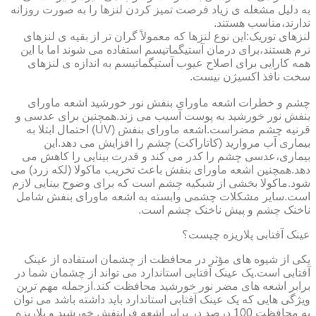
به دلیل مشغله ی زیاد فرصت تمیز کردن لنزها را به صورت روزانه
ندارند،مناسب هستند.
لنزهای توریک:این نوع لنزها که معمولاً گران تر از بقیه ی لنزهای
نرم هستند،برای درمان آستیگماتیسم استفاده می شوند اما با این
همه کارایی برای اصلاح عیوب آستیگماتیسم به اندازه ی لنزهای
سخت نافذ اکسیژن نیست.
چشم و خطرات اشعه ماورای بنفش نور خورشید اشعه ماورای
بنفش نور خورشید به پوست آسیب می زند.همچنین برای عدسی و
قرنیه چشم مضراست.اشعه ماورای بنفش (UV) احتمال ابتلا به
بیماری آب مروارید (کاتاراکت) چشم را افزایش می دهد.این
بیماری،عدسی چشم را کدر می کند و قدرت بینایی را کاهش می
دهد.همچنین اشعه ماورای بنفش باعث تخریب ماکولا (لکه زرد) می
شود.ماکولا بخشی از شبکیه چشم است که برای وضوح بینایی لازم
است.سایر مشکلات چشمی وابسته به اشعه ماورای بنفش شامل
ناخنک چشم و پیش ناخنک چشم است.
عینک آفتابی پلاریزه چیست؟
یکی از شیوه های مؤثر در محافظت از چشمان استفاده از عینک
آفتابی است.یک عینک آفتابی استاندارد می تواند از چشمان شما در
برابر اشعه های مضر نور خورشید محافظت کند.ازجمله مهم ترین
ویژگی هایی که یک عینک آفتابی استاندارد باید داشته باشد می توان
به محافظت 100 درصد در برابر اشعه فرابنفش خورشید و پلاریزه