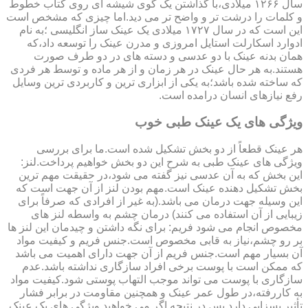
سال ۱۲۶۶ میلادی،با گذاشتن یک گوی شیشه ای روی کتاب خطوط
و کلمات را درشت تر و واضح تر می دید.اما چیزی که مشخص است
این است که در سال ۱۷۲۷ میلادی یک عینک ساز انگلیسی ؛به نام
ادوارد اسکارلت استایل امروزی و مدرن عینک را توسعه داد،که
همان بدنه عینک با دو عدسی و دسته های در دو طرف صورت
هستند.به هر حال عینک در هر زمان و از هر ماده و توسط هر فردی
که ساخته شده باشد؛به یکی از ابزاری ترین و کاربردی ترین وسایل
رفع نیازهای انسان درامده است.
ویژگی های یک عینک طبی خوب
هر عینک قطعاً از دو بخش تشکیل شده است.ما برای بررسی
ویژگی های عینک طبی به شرح این دو بخش خواهیم پرداخت.لنز:
این بخش که به آن عدسی نیز گفته می شود،در حقیقت مهم ترین
بخش تشکیل دهنده عینک است.مهم بودن لنز از آن جهت است که
این وسیله جهت درمان می باشد.(به غیر از افرادی که صرفاً برای
زیبایی از آن استفاده می کنند) درمان چشم به واسطه لنز های
مخصوص انجام می شود فریم: برای نگه داشتن و چیدمان این لنز ها
بر رو چشم،نیاز به قابی مخصوص است.جنس فریم و کیفیت مواد
آن بسیار مهم است.جنس فریم از آن جهت دارای اهمیت می باشد
که ممکن است با پوست برخی افراد سازگاری نداشته باشد.عدم
سازگاری با پوست می تواند موجب التهاب پوستی شود.کیفیت مواد
به کاررفته،در طول عمر عینک و همچنین مقاومت در برابر فشار
تأثیر بسزایی دارد.پس در نتیجه اگر می خواهید ویژگی های یک عینک