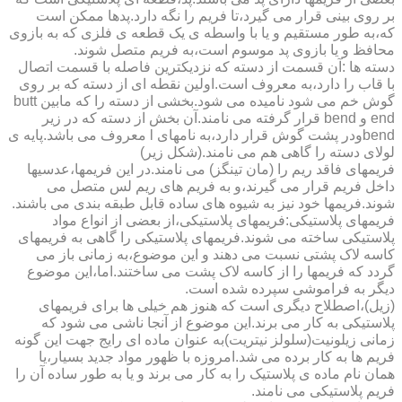
بر روی بینی قرار می گیرد،تا فریم را نگه دارد.پدها ممکن است
که،به طور مستقیم و یا با واسطه ی یک قطعه ی فلزی که به بازوی
محافظ و یا بازوی پد موسوم است،به فریم متصل شوند.
دسته ها :آن قسمت از دسته که نزدیکترین فاصله با قسمت اتصال
با قاب را دارد،به معروف است.اولین نقطه ای از دسته که بر روی
گوش خم می شود نامیده می شود.بخشی از دسته را که مابین butt
end و bend قرار گرفته می نامند.آن بخش از دسته که در زیر
bendودر پشت گوش قرار دارد،به نامهای l معروف می باشد.پایه ی
لولای دسته را گاهی هم می نامند.(شکل زیر)
فریمهای فاقد ریم را (مان تینگز) می نامند.در این فریمها،عدسیها
داخل فریم قرار می گیرند،و به فریم های ریم لس متصل می
شوند.فریمها خود نیز به شیوه های ساده قابل طبقه بندی می باشند.
فریمهای پلاستیکی:فریمهای پلاستیکی،از بعضی از انواع مواد
پلاستیکی ساخته می شوند.فریمهای پلاستیکی را گاهی به فریمهای
کاسه لاک پشتی نسبت می دهند و این موضوع،به زمانی باز می
گردد که فریمها را از کاسه لاک پشت می ساختند.اما،این موضوع
دیگر به فراموشی سپرده شده است.
(زیل)،اصطلاح دیگری است که هنوز هم خیلی ها برای فریمهای
پلاستیکی به کار می برند.این موضوع از آنجا ناشی می شود که
زمانی زیلونیت(سلولز نیتریت)به عنوان ماده ای رایج جهت این گونه
فریم ها به کار برده می شد.امروزه با ظهور مواد جدید بسیار،یا
همان نام ماده ی پلاستیک را به کار می برند و یا به طور ساده آن را
فریم پلاستیکی می نامند.