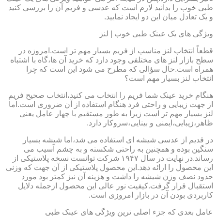
طبی خوب را بدانید لازم است که عدسی و فریم آن را بررسی کنید
و یک تعادل میان این دو ایجاد نمایید.
ویژگی های یک عینک طبی خوب | لنز
قطعاً انتخاب لنز مناسب از فریم بسیار مهم تر است.امروزه در
سطح بازار لنز های مختلفی وجود دارد که خرید آن ها،گاه با اشتباه
همراه است.حال سؤالی که مطرح می شود این است که چرا
انتخاب لنز بسیار مهم است؟
هنگام خرید عینک شما فریم را انتخاب می کنید،انتخاب صحیح فریم
از جهت زیبایی و راحتی فرد هنگام استفاده از آن ضروری است.اما
لنز بسیار مهم تر است زیرا به طور مستقیم با چهار عامل یعنی
ظاهر،زیبایی،ایمنی و بینایی،سروکار دارد.
در قدیم از عدسی شیشه ای استفاده می شد،اما شیشه بسیار
سنگین بوده و همچنین به راحتی شکسته و به چشم آسیب می
رساند.در نهایت در سال ۱۹۴۷ شرکت توانست نسخه پلاستیکی از
این محصول را ارائه دهد.این محصول پلاستیکی از آن جهت که وزنی
حدود نصف وزن شیشه را داشت و هزینه آن نیز کمتر بود مورد
استقبال قرار گرفت.کیفیت نور عالی این محصول ازجمله دلایل
کاربردی بودن آن در بازار امروزی است.
عامل بعدی که جزء اصلی ترین ویژگی های عینک طبی