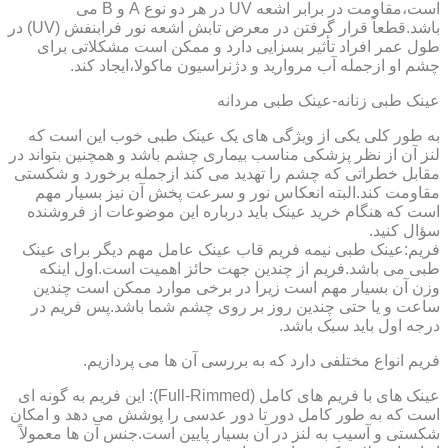
است،مقاومت در برابر اشعه UV در هر دو نوع A و B می
باشد.قطعاً قرار گرفتن در معرض تابش اشعه نور فرابنفش (UV) در
طول عمر افراد تأثیر بسزایی دارد و ممکن است مشکلاتی برای
چشم او ازجمله آب مروارید و دژنراسیون ماکولا،ایجاد کند.
عینک طبی زنانه-عینک طبی مردانه
به طور کلی یکی از ویژگی های یک عینک طبی خوب این است که
لنز آن از نظر پزشکی مناسب بیماری چشم باشد و همچنین بتواند در
مقابل خطراتی که چشم را تهدید می کند ازجمله برخورد و شکستی
مقاومت کند.البته انعکاس نور و سرعت پخش آن نیز بسیار مهم
است که هنگام خرید عینک باید درباره این موضوعات از فروشنده
سؤال کنید.
فریم:عینک طبی نیمه فریم قاب عینک عامل مهم دیگر برای عینک
طبی می باشد.فریم از چندین جهت حائز اهمیت است.اول اینکه
وزن آن بسیار مهم است زیرا در برخی موارد ممکن است چندین
ساعت و یا حتی چندین روز بر روی چشم شما باشد.پس فریم در
درجه اول باید سبک باشد.
فریم انواع مختلفی دارد که به بررسی آن ها می پردازیم.
عینک های با فریم های کامل (Full-Rimmed): این فریم به گونه ای
است که به طور کامل دور تا دور عدسی را پوشش می دهد و امکان
شکستی و آسیب به لنز در آن بسیار پایین است.جنس آن ها معمولاً