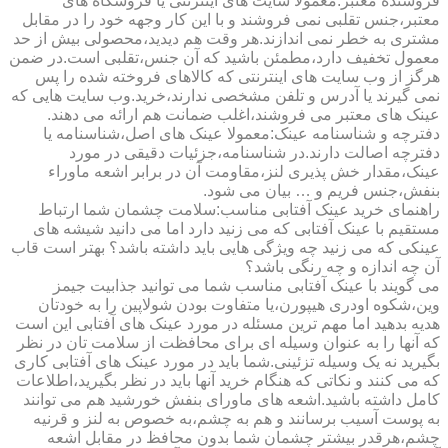
فروشنده معتبر:معمولا سایت های اینترنتی یا فروشگاه های
معتبر،جنس تقلبی نمی فروشند و با این کار وجهه خود را در مقابل
مشتری به خطر نمی اندازند.هر وقت هم دیدید،محصولی بیش از حد
معمول تخفیف دارد،مطمئن باشید که آن جنس،تقلبی است.در ضمن
هرگز از وب سایت های اینترنتی که کالاهای فروخته شده را پس
نمی گیرند یا آدرس و تلفن مشخصی ندارند،خرید.وب سایت هایی که
عینک های معتبر می فروشند،اغلب ضمانت هم ارائه می دهند.
دفترچه و شناسنامه عینک:معمولا عینک های اصل،شناسنامه یا
دفترچه اصالت دارند.در شناسنامه،جزئیات دقیقی در مورد
عینک،مقدار خش پذیری لنز،مقاومت آن در برابر اشعه ماوراء
بنفش،جنس فریم و … بیان می شود.
راهنمای خرید عینک آفتابی مناسب:سلامت چشمان شما ارتباط
مستقیم با عینک آفتابی که می زنید دارد اما می دانید شیشه های
عینکی که می زنید چه ویژگی هایی باید داشته باشد؟ بهتر است قاب
آن چه اندازه و چه رنگی باشد؟
می گویند با عینک آفتابی مناسب شما می توانید جذابیت جیمز
وین،شکوه اودری هیپورن،یا متفاوت بودن شولاپین را به خودتان
هدیه بدهید اما مهم ترین مسئله در مورد عینک های آفتابی این است
که آنها را به عنوان وسیله ای برای محافظت از سلامت تان در نظر
بگیرید نه یک وسیله تزئینی.شما باید در مورد عینک های آفتابی کاری
که می کنند و نکاتی که هنگام خرید آنها باید در نظر بگیرید،اطلاعات
کامل داشته باشید.اشعه های ماورای بنفش خورشید هم می توانند
به پوست آسیب برسانند و هم به چشم،به خصوص به لنز و قرنیه
چشم،هرقدر بیشتر چشمان شما بدون محافظ در مقابل اشعه