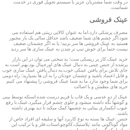
در وقت شما مشتریان عزیز با سیستم تحویل فوری در خدمت
شماست.
عینک فروشی
مصرف پزشکی دارد،اما به عنوان کالایی زینتی هم استفاده می
شود.اگر چشم های شما ضعیف باشد حداقل سالی یک بار مجبور
هستید به عینک فروشی ها سر بزنید؛ یا نه اگر چشمتان ضعیف
نیست حتماً برای خوش تیپ تر شدن به عینک سازی ها سر زدید
خرید عینک،کار پر ریسکی ست؛ به سختی می توان در این بازار
پرشده از جنس چینی به دنبال عینک های اورجینال بود.بهتر است به
جای تلاش برای یافتن عینکی خوب،به دنبال یافتن عینک سازی خوب
و قابل اعتماد باشید و چشمان خودتان را به آن ها بسپارید؛ راه دومی
برای شما وجود ندارد ما به شما عینک فروشی را پیشنهاد می کنیم
خرید های مطمئن و با اصالت
عینک از دو عدسی و یک قاب یا فریم درست شده استکه توسط بینی
و گوشها نگه داشته میشود و جلوی چشم قرار میگیرد.عینک با رفع
عیوب انکساری بینایی به چشمها کمک میکند تا دید بهتری داشته
باشند.
جنس :عینک ها بسته به نوع کاربرد آنها و سلیقه ای افراد خاص از
مواد گوناگونی مانند :پلاستیک،کائوچو،استات،فلز و یا ترکیب این
مواد با یکدیگر ساخته شده است.