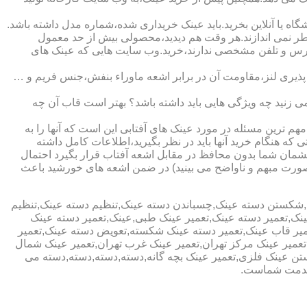
ا آنلاین بخرید.باید عینک خریداری شده،شماره مدل داشته باشد.
خطر نمی اندازند.هر وقت هم دیدید،محصولی بیش از حد معمول
آدرس و تلفن مشخصی ندارند،خرید.وب سایت هایی که عینک های
پذیری لنز،مقاومت آن در برابر اشعه ماوراء بنفش،جنس فریم و …
 زنید چه ویژگی هایی باید داشته باشد؟ بهتر است قاب آن چه
هم ترین مسئله در مورد عینک های آفتابی این است که آنها را به
 که هنگام خرید آنها باید در نظر بگیرید،اطلاعات کامل داشته
مان شما بدون محافظ در مقابل اشعه آفتاب قرار بگیرد احتمال
به صورت مبهم و ناواضح می بینید) در ضمن اشعه های خورشید باعث
ی,شکستن دسته عینک,چسباندن دسته عینک,تنظیم دسته عینک,تنظیم
ینک,تعمیر دسته عینک,تعمیر عینک طبی,عینک,تعمیر دسته عینک
عمیر قاب عینک,تعمیر دسته عینک شکسته,تعویض دسته عینک,تعمیر
ن,تعمیر عینک مرکز تهران,تعمیر عینک غرب تهران,تعمیر عینک شمال
 عینک فلزی,تعمیر عینک بچه گانه,دسته,دسته,دسته,دسته می
 خدمت شماست.