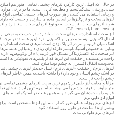
در حالی که اصلی ترین کارکرد لنزهای چشمی تماسی هنوز هم اصلاح 
بینی،دوربینی،آستیگماتیسم و مطالعه کردن است،اما در برخی موارد اف
و زیبایی استفاده می کنند.در هر صورت لنزهای چشمی تماسی انواع و ک
لنزهای سخت و نرم:لنزها بر اساس ماده ی سازنده و جنسی که دارند
شوند.لنزهای سخت:لنز سخت به دو نوع لنزهای سخت استاندارد و ل
(hard lenses یا GP lenses).
لنز سخت استاندارد:«لنزهای سخت استاندارد» در حقیقت به نوعی از 
انتقال اکسیژن نیستند و در برابر اکسیژن نفوذناپذیر هستند؛ در نتیجه 
اشک میان قرنیه و لنز در اثر پلک زدن است.لنزهای سخت استاندارد ب
بینایی به خصوص آستیگماتیسم طرفداران زیای دارند.با این همه،لنزها
لنز سخت نافذ اکسیژن:اگر مشکل قوز قرنیه یا «کراتوکونوس» دارید 
محدودیت انتقال اکسیژن به چشم بود،اصلاح کنند.
لنزهای نرم:در حقیقت «لنزهای نرم» نسل جدیدتر لنزهای چشمی تماس
در اشک چشم انسان وجود دارد) را داشته باشد،به همین خاطر لنزهای
چشم راحت تر است.
مزایا و معایب لنز طبی نرم:مهم ترین مزیت لنزهای چشمی تماسی نرم 
متر جلوتر از قرنیه چشم را می پوشانند.اما مهم ترین ایراد لنزهای 
قرنیه را به خودشان می گیرند و به همین علت در آستیگماتیسم های با
انواع لنز طبی نرم
لنزهای نرم روزانه:همان طور که از اسم این لنزها مشخص است،برای اس
بیشتر از ۱۸ ساعت در طول روز استفاده کنید.
لنزهای نرم طولانی مدت