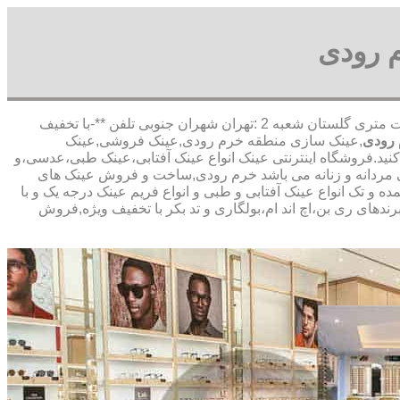
 رودی
,آدرس شعبه 1 :تهران شاهین شمالی بیست متری گلستان شعبه 2 :تهران شهران جنوبی تلفن **-با تخفیف
رودی
,عینک سازی منطقه خرم رودی,عینک فروشی,عینک
 کنید.فروشگاه اینترنتی عینک انواع عینک آفتابی،عینک طبی،عدسی،و
ابی مردانه و زنانه می باشد خرم رودی,ساخت و فروش عینک های
و تک انواع عینک آفتابی و طبی و انواع فریم عینک درجه یک و با
ندهای ری بن،اچ اند ام،بولگاری و تد بکر با تخفیف ویژه,فروش