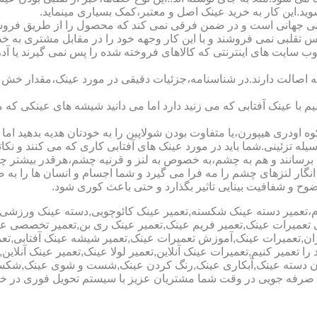
شوید.این کار به خرید عینک اصل و معتبر،کمک بسیاری مینماید.
هانی است و در ضمن فرقی نمی کند که محصول را از طریق فروشگاه ی
س تقلبی نمی فروشند و با این کار وجهه خود را در مقابل مشتری به 
 سایت های اینترنتی که کالاهای فروخته شده را پس نمی گیرند یا 
ه اصالت دارند.در شناسنامه،جزئیات دقیقی در مورد عینک،مقدار خش 
ا عینک آفتابی که می زنید دارد اما می دانید شیشه های عینکی که می
 اودری هیپورن،یا متفاوت بودن شولاپین را به خودتان هدیه بدهید اما م
ه تزئینی.شما باید در مورد عینک های آفتابی کاری که می کنند و نکاتی
برسانند و هم به چشم،به خصوص به لنز و قرنیه چشم،هرقدر بیشتر چش
ری انگار لنزهای چشم را مه فرا می گیرد و شما اجسام و انسان ها را 
ح و شفافیت بینایی تاثیر بگذارد و حتی باعث کوری شود.
نیوم،تعمیر دسته عینک شکسته,تعمیر عینک کائوچویی,دسته عینک ورزش
ی تعمیرات عینک,تعمیر فریم عینک,تعمیر عینک ری بن,تعمیر تخصصی ع
هران,تعمیرات عینک,آموزش تعمیرات عینک,تعمیر شیشه عینک آفتابی,ت
ا تعمیر کنیم,تعمیرات عینک آنلاین,تعمیر لولا عینک,تعمیر عینک آنلای
دن دسته عینک,آبکاری عینک,رنگ کردن عینک,شست و شوی عینک,شکستن
ای صرفه جویی در وقت شما مشتریان عزیز با سیستم تحویل فوری در