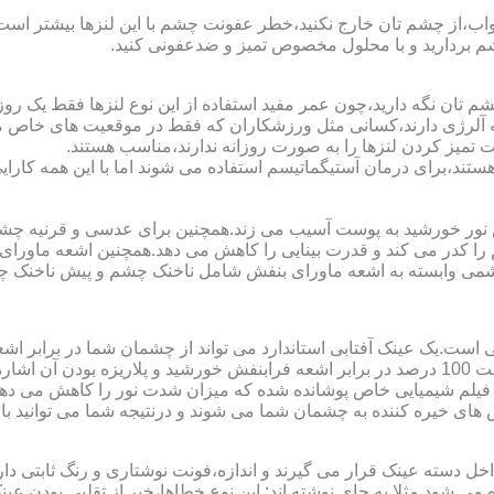
اب،از چشم تان خارج نکنید،خطر عفونت چشم با این لنزها بیشتر است و 
چشم بردارید و با محلول مخصوص تمیز و ضدعفونی کنید.
 تان نگه دارید،چون عمر مفید استفاده از این نوع لنزها فقط یک روز
 آلرژی دارند،کسانی مثل ورزشکاران که فقط در موقعیت های خاص می خ
میز کردن لنزها را به صورت روزانه ندارند،مناسب هستند.
م هستند،برای درمان آستیگماتیسم استفاده می شوند اما با این همه کار
ا کدر می کند و قدرت بینایی را کاهش می دهد.همچنین اشعه ماورای 
می وابسته به اشعه ماورای بنفش شامل ناخنک چشم و پیش ناخنک 
ی است.یک عینک آفتابی استاندارد می تواند از چشمان شما در برابر 
هایی که یک عینک آفتابی استاندارد باید داشته باشد می توان به محافظت 100 درصد در برابر اشعه ف
ک فیلم شیمیایی خاص پوشانده شده که میزان شدت نور را کاهش می دهند 
 های خیره کننده به چشمان شما می شوند و درنتیجه شما می توانید با 
دسته عینک قرار می گیرند و اندازه،فونت نوشتاری و رنگ ثابتی دارند.
 می شود.مثلا به جای نوشته اند:.این نوع خطاها،خبر از تقلبی بودن ع