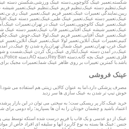
شکسته,تعمیر عینک کائوچویی,دسته عینک ورزشی,شکستن دسته عین
عینک,تنظیم دسته عینک,تنظیم فریم عینک,تنظیم عینک,تعمیر شیشه ع
ریبن,نمایندگی تعمیرات عینک,تعمیر فریم عینک,تعمیر عینک ری بن,ت
عینک,تعمیر دسته عینک,تعمیر عینک طبی,عینک,تعمیر دسته عینک افت
عینک,تعمیر عینک کائوچویی,تعمیرات عینک در تهران,تعمیرات عینک,
عینک,تعمیر شیشه عینک آفتابی,تعمیر قاب عینک,تعمیر دسته عینک 
عینک,تعمیر عینک آفتابی,تعمیر فریم عینک,لولا عینک,جوش عینک,چگون
کنیم,تعمیرات عینک آنلاین,تعمیر لولا عینک,تعمیر عینک آنلاین,تعمیر ع
عینک غرب تهران,تعمیر عینک شمال تهران,پاره شدن نخ عینک,در آم
عینک,در آمدن دسته عینک,آبکاری عینک,رنگ کردن عینک,شست و ش
باشد.با کمترین تغییرات بر روی ظاهر عینک شما,تعمیرات مجیک بر
عینک فروشی
مصرف پزشکی دارد،اما به عنوان کالایی زینتی هم استفاده می شود.ا
خوش تیپ تر شدن به عینک سازی ها سر زدید
خرید عینک،کار پر ریسکی ست؛ به سختی می توان در این بازار پرشده 
اعتماد باشید و چشمان خودتان را به آن ها بسپارید؛ راه دومی برای 
عینک از دو عدسی و یک قاب یا فریم درست شده استکه توسط بینی و گو
جنس :عینک ها بسته به نوع کاربرد آنها و سلیقه ای افراد خاص از مواد