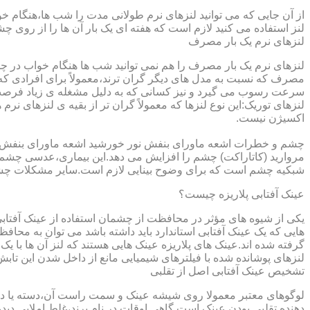
از آن جایی که می توانید لنزهای نرم طولانی مدت را شب ها،هنگام خو
لنز استفاده می کنید لازم است که هفته ای یک بار آن ها را از روی 
لنزهای نرم یک بار مصرف
لنزهای نرم یک بار مصرف را هم نمی توانید شب ها هنگام خواب در چشم
مصرف که نسبت به مدل های دیگر گران ترند،معمولاً برای افرادی که
سرعت رسوب می گیرد و نیز کسانی که به دلیل مشغله ی زیاد فرصت ت
لنزهای توریک:این نوع لنزها که معمولاً گران تر از بقیه ی لنزهای نر
اکسیژن نیست.
مروارید (کاتاراکت) چشم را افزایش می دهد.این بیماری،عدسی چشم ر
شبکیه چشم است که برای وضوح بینایی لازم است.سایر مشکلات چش
عینک آفتابی پلاریزه چیست؟
یکی از شیوه های مؤثر در محافظت از چشمان استفاده از عینک آفتاب
گرفته شده اند.عینک های پلاریزه عینک هایی هستند که لنز آن ها با ی
لنزهای پوشانده شده با فیلترهای شیمیایی مانع از داخل شدن این تابش
تشخیص عینک آفتابی اصل از تقلبی
لوگوهای معتبر معمولا روی شیشه عینک و سمت راست آن،دسته یا داخل 
دهنده تقلبی بودن عینک است.گاهی اوقات در نام برند،غلط املایی دیده