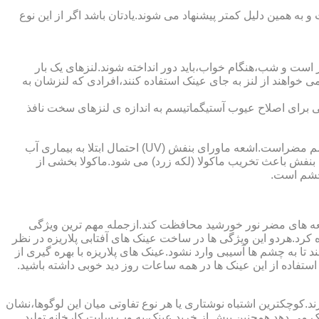
به همین دلیل کمتر پیشنهاد می شوند.یادتان باشد اگر از این نوع
 است و شب،هنگام خواب،باید دور انداخته شوند.لنزهای یک بار
واهند از لنز به جای عینک استفاده کنند،افرادی که لنزشان به
ایی برای اصلاح عیوب آستیگماتیسم به اندازه ی لنزهای سخت نافذ
چشم و خطرات اشعه ماورای بنفش نور خورشید اشعه ماورای بنفش نور خورشید به پوست آسیب می زند.همچنین برای عدسی و قرنیه چشم مضراست.اشعه ماورای بنفش (UV) احتمال ابتلا به بیماری آب
بنفش باعث تخریب ماکولا (لکه زرد) می شود.ماکولا بخشی از
چشم است.
اشعه های مضر نور خورشید محافظت کند.ازجمله مهم ترین ویژگی
رابنفش خورشید و پلاریزه بودن آن اشاره کرد.هردو این ویژگی ها در ساخت عینک های آفتابی پلاریزه در نظر
تا به چشم ها آسیبی وارد نشود.عینک های پلاریزه با بهره گیری از
استفاده از این عینک ها در همه ساعات روز دید خوبی داشته باشید.
کوچکترین اشتباه نوشتاری یا هر نوع تفاوتی میان این لوگوها،نشان
ینک می دهد.همچنین پیش از خرید عینک،به وب سایت کارخانه تولید