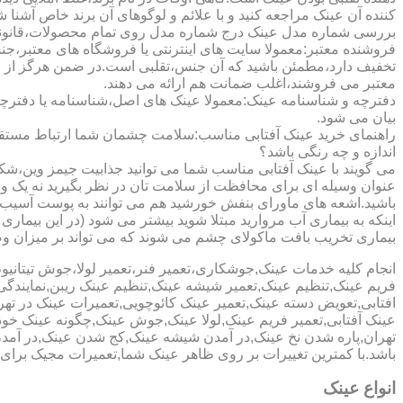
کننده آن عینک مراجعه کنید و با علائم و لوگوهای آن برند خاص آشنا 
بررسی شماره مدل عینک درج شماره مدل روی تمام محصولات،قانونی ج
فروشنده معتبر:معمولا سایت های اینترنتی یا فروشگاه های معتبر،جن
تخفیف دارد،مطمئن باشید که آن جنس،تقلبی است.در ضمن هرگز از وب
معتبر می فروشند،اغلب ضمانت هم ارائه می دهند.
دفترچه و شناسنامه عینک:معمولا عینک های اصل،شناسنامه یا دفترچ
بیان می شود.
راهنمای خرید عینک آفتابی مناسب:سلامت چشمان شما ارتباط مستقیم ب
اندازه و چه رنگی باشد؟
می گویند با عینک آفتابی مناسب شما می توانید جذابیت جیمز وین،شکوه
عنوان وسیله ای برای محافظت از سلامت تان در نظر بگیرید نه یک وسیل
باشید.اشعه های ماورای بنفش خورشید هم می توانند به پوست آسیب 
اینکه به بیماری آب مروارید مبتلا شوید بیشتر می شود (در این بیما
بیماری تخریب بافت ماکولای چشم می شوند که می تواند بر میزان وضو
انجام کلیه خدمات عینک,جوشکاری،تعمیر فنر،تعمیر لولا،جوش تیتا
فریم عینک,تنظیم عینک,تعمیر شیشه عینک,تنظیم عینک ریبن,نمایندگ
افتابی,تعویض دسته عینک,تعمیر عینک کائوچویی,تعمیرات عینک در ت
عینک آفتابی,تعمیر فریم عینک,لولا عینک,جوش عینک,چگونه عینک خود ر
تهران,پاره شدن نخ عینک,در آمدن شیشه عینک,کج شدن عینک,در آم
باشد.با کمترین تغییرات بر روی ظاهر عینک شما,تعمیرات مجیک بر
انواع عینک