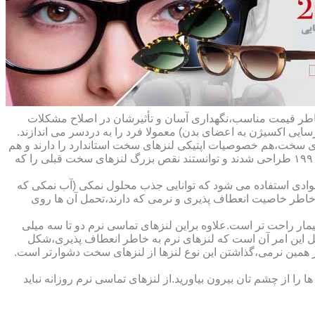
ه خاطر قیمت مناسب،نگهداری آسان و تأثیرشان در اصلاح مشکلات
سایی اکسیژن به اعضای بدن) معمولا فرد را به دردسر می اندازند.
ای سخت،هم خصوصیات اپتیکی لنزهای سخت استاندارد را دارند و هم
راحت تر هستند.در حقیقت این لنزها که از پلیمرهای نفوذپذیر به اکسیژن ساخته شده اند،در اواخر دهه ی ۱۹۷۰ و در طول دهه های ۱۹۸۰ و ۱۹۹۰ طراحی شدند و توانستند نقص بزرگ لنزهای سخت قبلی را که
وادی استفاده می شود که توانایی جذب محلول نمکی (آب نمکی که
 خاطر خاصیت انعطاف پذیری و نرمی که دارند،تحمل آن ها روی
مار راحت تر است.علاوه براین لنزهای تماسی نرم دو تا سه میلی
لیل این امر آن است که لنزهای نرم به خاطر انعطاف پذیری،شکل
اطر همین نرمی،گذاشتن این نوع لنزها از لنزهای سخت دشوارتر است.
ا از چشم تان بیرون بیاورید.از لنزهای تماسی نرم روزانه نباید