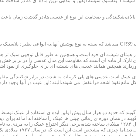
عدسی یا لنز :جنس عدسی عینکها از دو دسته ی کلی ساخته شده :۱ : شیشه۲: پلاستیک شیشه اولین و 
الای،شکنندگی و ضخامت این نوع از عدسی ها،در گذشت زمان باعث شد
ز همتای شیشه ای خود است،و همچنین به طور قابل توجهی سبک تر هست
نازک از ماده ای است،که مقاومت این مدل عدسی را در برابر خش پ
خوردارند.همچنین همانند عدسی های شیشه ای برای جلوگیری از نفوذ 
 های عینک است.عدسی های پلی کربنات به شدت در برابر شکنندگی مقاو
مانع نفوذ اشعه فرابنفش می شوند،البته ؛این عیب در آنها وجود دارد که
یند که حدود دو هزار سال پیش اولین ایده ی استفاده از عینک توسط 
 در همان دوره ی زمانی چینی ها عینک را ساخته اند اما نه برای دی
گوی شیشه ای روی کتاب خط
و طرف صورت هستند.به هر حال عینک در هر زمان و از هر ماده و توسط