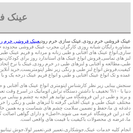
عینک ف
عینک فروشی خرم رودی
,
عینک سازی خرم رودی
عینک فروشی خرم ر
مشاوره رایگان شبانه روزی کارگران مجرب عینک فروشی محدوده خ
سازی,انواع عینک های آفتابی و طبی زنانه و مردانه و فریم عینک طبی
لنز های تماسی,فروش انواع عینک های استاندارد روز برای کودکان،ن
طبی،مطالعه و آفتابی و لنزهای طبی در خرم رودی,عینک با نرخ اتحاد
کیفیت,فروش انواع لنز طبی و رنگی زیر نظر اپتومتریست,خرید آنلاین 
عمده و تک انواع عینک آفتابی و طبی و انواع فریم عینک درجه یک و با
سنجش بینایی زیر نظر کارشناس
اپتومتری انواع عینک های آفتابی و 
دنیا با ۱۰% تخفیف با داشتن دستگاه تراش اتوماتیک در اسرع وقت 
و برند و طبی در این فروشگاه می توانید هر آنچه به چشم و بینایی مر
مختلف عینک طبی و عینک آفتابی گرفته تا لنزهای طبی و رنگی را خری
دغدغه ی ما،حفظ و تضمین سلامت چشم های شماست و به همین خا
که در این فروشگاه عرضه می شوند،«اصل» و دارای گواهی اصالت کا
ما،عرضه ی محصولات باکیفیت با قیمت های واقعی است.
انجام کلیه خدمات عینک,جوشکاری،تعمیر فنر،تعمیر لولا،جوش تیتانیو