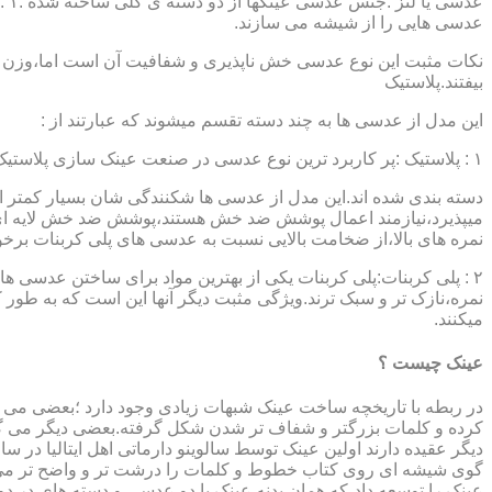
عدسی هایی را از شیشه می سازند.
نکات مثبت این نوع عدسی خش ناپذیری و شفافیت آن است اما،وزن ب
بیفتند.پلاستیک
این مدل از عدسی ها به چند دسته تقسم میشوند که عبارتند از :
۱ : پلاستیک :پر کاربرد ترین نوع عدسی در صنعت عینک سازی پلاستیک CR39 میباشد که بسته به نوع پوشش آنها،به انواعی نظیر : پلاستیک ساده،پلاستیک آنتی رفلکس،پلاستیک ضد خش،پلاستیک آب گریز و …..
دسته بندی شده اند.این مدل از عدسی ها شکنندگی شان بسیار کمتر ا
میپذیرد،نیازمند اعمال پوشش ضد خش هستند،پوشش ضد خش لایه ای 
نمره های بالا،از ضخامت بالایی نسبت به عدسی های پلی کربنات بر
۲ : پلی کربنات:پلی کربنات یکی از بهترین مواد برای ساختن عدسی
نمره،نازک تر و سبک ترند.ویژگی مثبت دیگر آنها این است که به طور کل 
میکنند.
عینک چیست ؟
در ربطه با تاریخچه ساخت عینک شبهات زیادی وجود دارد ؛بعضی می گو
کرده و کلمات بزرگتر و شفاف تر شدن شکل گرفته.بعضی دیگر می گویند
عینک را توسعه داد،که همان بدنه عینک با دو عدسی و دسته های در د