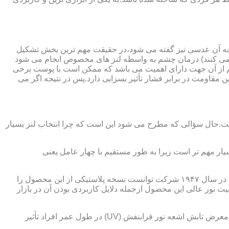
 به آن عدسی نیز گفته می شود،در حقیقت مهم ترین بخش تشکیل
ده می کنند) درمان چشم به واسطه لنز های مخصوص انجام می شود
م از آن جهت دارای اهمیت می باشد که ممکن است با پوست برخی
مقاومت در برابر فشار تأثیر بسزایی دارد.پس در نتیجه اگر می
 است.حال سؤالی که مطرح می شود این است که چرا انتخاب لنز بسیار
یار مهم تر است زیرا به طور مستقیم با چهار عامل یعنی
در قدیم از عدسی شیشه ای استفاده می شد،اما شیشه بسیار سنگین بوده و همچنین به راحتی شکسته و به چشم آسیب می رساند.در نهایت در سال ۱۹۴۷ شرکت توانست نسخه پلاستیکی از این محصول را
 نور عالی این محصول ازجمله دلایل کاربردی بودن آن در بازار
عامل بعدی که جزء اصلی ترین ویژگی های عینک طبی است،مقاومت در برابر اشعه UV در هر دو نوع A و B می باشد.قطعاً قرار گرفتن در معرض تابش اشعه نور فرابنفش (UV) در طول عمر افراد تأثیر