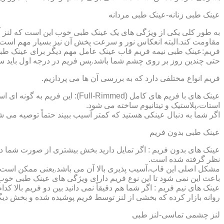
عینک طبی زنانه-عینک طبی مردانه
به طور کلی یکی از ویژگی های یک عینک طبی خوب این است که لنز آ
مقاومت کند.البته انعکاس نور و سرعت پخش آن نیز بسیار مهم است ک
فریم:عینک طبی نیمه فریم قاب عینک عامل مهم دیگر برای عینک طبی
حتی چندین روز بر روی چشم شما باشد.پس فریم در درجه اول باید س
فریم انواع مختلفی دارد که به بررسی آن ها می پردازیم.
عینک های با فریم های کامل (ed
استات،پلاستیک و تیتانیوم ساخته می شود.
اگر شما به دنبال عینکی هستید که کمتر آسیب ببیند حتماً توصیه می شو
عینک طبی بدون فریم
عینک های بدون فریم : اگر تمایل دارید بخش بیشتری از صورت شما دی
نظر گرفته شده است.
مشکل اصلی این قاب،آسیب پذیری بالا آن می باشد.یعنی ممکن است لنز
باعث این نمی شود تا این نوع فریم دارای ویژگی های عینک طبی خوب
عینک های نیم فریم : اگر شما هم دقیقاً نمی دانید بین دو فریم بالا 
روانه بازار کرده که بخشی از لنز توسط فریم پوشیده شده و بخش دیگ
لنز چشمی تماسی-لنز طبی