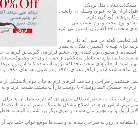
مشکلات بینایی مثل نزدیک
راد از آن ها به عنوان وسیله ی آرایشی
اربردهای گوناگون دارند.
 به دو نوع سخت و نرم تقسیم می
نزهای سخت نافذ اکسیژن تقسیم می شود
لنز تماسی گفته می شود که قادر به
قرنیه برای تهیه ی اکسیژن متکی به پمپاژ
ا استفاده از محلول نرم کننده روی چشم قرار می گیرند.این لنزها ب
ی سخت استاندارد به خاطر مشکلاتی از جمله تاری دید و هیپوکسی (نار
بهتر است از «لنزهای سخت نافذ اکسیژن» استفاده کنید.این نوع لنزه
ی هستند.در طراحی و ساخت لنزهای نرم به جای مواد پلاستیکی از م
 نرم به اصطلاح «هیدروفیل» یا دوست دار آب هستند،طبیعی ترند و به
این است که به خاطر انعطاف پذیری ای که دارند،تحمل آن ها برای بی
تماسی نرم ناتوانی آن ها در اصلاح مشکل «آستیگماتیسم قرنیه» است.د
لاتر از یک و نیم تجویز نمی شوند.از سوی دیگر برداشتن و البته به خ
تفاده ی روزانه طراحی شده اند و شب ها موقع خواب حتما باید آن ها ر