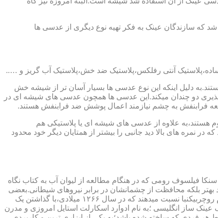
ابندایی ترین ماده ای که در ساخت عدسی عینک از آن استفاده شد شیشه است.البته امروزه نیز گاه
 که سازندگان عینک به فکر تهیه نوع دیگری از عدسی ها
ند.به دلیل اینکه این نوع عدسی ها بسیار آسان تر از شیشه خش
ذیری دو چندان میکند.این عدسی ها همچون عدسی های شیشه ای در
اشعه فرابنفش به چشم نیازمند اعمال پوشش ضد فرابنفش هستند.
م هستند،به علاوه از عدسی های شیشه ای یا پلاستیکی هم
 در نمره های بالا دید جانبی را بیشتر از همتایان دیگر خود محدود
سنکا فیلسوف رومی که در هنگام مطالعه از لیوان آب به کتاب نگاه
د بهتر بلکه محافظت از چشمانشان در برابر نیروهای شیطانی.بعضی
دیگر عقیده دارند اولین عینک توسط سالوینو دارماتی اهل ایتالیا در سال ۱۲۸۴ میلادی ساخته شده،برخی دیگر اختراع عینک را به مردی به نام روچربیکنبا نسبت میدهند که در سال ۱۲۶۶ میلادی،با گذاشتن یک
وط و کلمات را درشت تر و واضح تر می دید.اما چیزی که مشخص است این است که در سال ۱۷۲۷ میلادی یک عینک ساز انگلیسی ؛به نام ادوارد اسکارلت استایل امروزی و مدرن
 هر فردی که ساخته شده باشد؛به یکی از ابزاری ترین و کاربردی