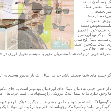
ک,چسباندن دسته
ینک,تنظیم عینک
عمیر تخصصی
ابی,تعویض دسته
آموزش تعمیرات
شکسته,تعویض دسته
ه عینک خود را تعمیر
ینک مرکز تهران,تعمیر
دن شیشه عینک,کج شدن
وی عینک,شکستن عینک
فلزی,تعمیر عینک بچه گانه,دسته Rey Ban,دسته AO,دسته Police,دسته Chopard می
ای صرفه جویی در وقت شما مشتریان عزیز با سیستم تحویل فوری در
گر چشم های شما ضعیف باشد حداقل سالی یک بار مجبور هستید به عین
از جنس چینی به دنبال عینک های اورجینال بود.بهتر است به جای تلا
شما وجود ندارد ما به شما عینک فروشی را پیشنهاد می کنیم خرید های م
شها نگه داشته میشود و جلوی چشم قرار میگیرد.عینک با رفع عیوب ان
 گوناگونی مانند :پلاستیک،کائوچو،استات،فلز و یا ترکیب این مواد با ی