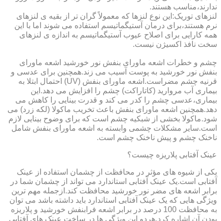
ندارند،مناسب هستند.
لنزهای توریک:این نوع لنزها که معمولاً گران تر از بقیه ی لنزهای
نرم هستند،برای درمان آستیگماتیسم استفاده می شوند اما با این
همه کارایی برای اصلاح عیوب آستیگماتیسم به اندازه ی لنزهای
سخت نافذ اکسیژن نیست.
چشم و خطرات اشعه ماورای بنفش نور خورشید اشعه ماورای
بنفش نور خورشید به پوست آسیب می زند.همچنین برای عدسی و
قرنیه چشم مضراست.اشعه ماورای بنفش (UV) احتمال ابتلا به
بیماری آب مروارید (کاتاراکت) چشم را افزایش می دهد.این
بیماری،عدسی چشم را کدر می کند و قدرت بینایی را کاهش می
دهد.همچنین اشعه ماورای بنفش باعث تخریب ماکولا (لکه زرد) می
شود.ماکولا بخشی از شبکیه چشم است که برای وضوح بینایی لازم
است.سایر مشکلات چشمی وابسته به اشعه ماورای بنفش شامل
ناخنک چشم و پیش ناخنک چشم است.
عینک آفتابی پلاریزه چیست؟
یکی از شیوه های مؤثر در محافظت از چشمان استفاده از عینک
آفتابی است.یک عینک آفتابی استاندارد می تواند از چشمان شما در
برابر اشعه های مضر نور خورشید محافظت کند.ازجمله مهم ترین
ویژگی هایی که یک عینک آفتابی استاندارد باید داشته باشد می توان
به محافظت 100 درصد در برابر اشعه فرابنفش خورشید و پلاریزه
بودن آن اشاره کرد.هردو این ویژگی ها در ساخت عینک های آفتابی