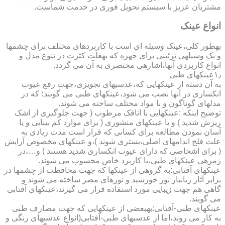
مشتریان عزیز با سیستم تحویل فوری در خدمت شماست.
انواع عینک
به­طور کلی،عینک وسیله ای است با کاربردهای مختلف برای چشمها
و یک وسیله­ی تزئینی برای چهره که به­علت کثرت در تنوع مدل و
انواع کاربردی آنها،اشاره­ی مختصری به آن می گردد.
۱٫عینکهای طبی
به آن دسته از عینکهایی که،عدسیهای تجویزی،جهت رفع عیوب
انکساری در آنها نصب می شود،عینکهای طبی می گویند؛ که در
مدلهای گوناگون و با مواد مختلف ساخته می شوند.
توضیح اینکه :عینکهایی با اتاقک مرطوب ( جهت جلوگیری از اشک
ریزش شدید ) و یا عینکهای منشوری ( برای موارد کم بینایی و یا
آسان نمودن مطالعه برای کسانی که قرار است مدت زیادی به
علت فلج اندامهای اصلی،بستری شوند )،و عینکهای مخصوص آرایش
( برای اشخاصی که دارای عیوب انکساری شدید هستند ) و…،در
زمره­ی عینکهای طبی،با کاربرد خاص محسوب می شوند.
عینکهای آفتابی:به گروهی از عینکها که جهت محافظت از چشمها در
برابر آثار زیانبار نور خورشید و نورهای مضر ساخته می شوند و
گاهی هم جهت زیبایی مورد استفاده قرار می گیرند،عینکهای آفتابی
می گویند.
عینکهای طبی-آفتابی:به­بعضی از عینکهایی که جهت مصارف طبی
به کار می روند،اما از عدسیهای طبی-آفتابی(انواع عدسیهای رنگی و