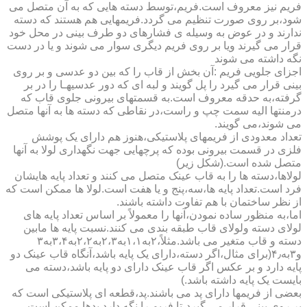
فریم نیز معروف است.فریم،توسط دسته هایی که به آن متصل می
شود،بر روی صورت تنظیم می گردد.فریمهایی هم هستند که دسته
ندارند و در عوض به وسیله ی فشارهای دو طرف بینی در محل خود
قرار می گیرند ویا بر روی فریم دیگری سوار می شوند و یا در دست
نگه داشته می شوند
اجزای جلویی فریم :آن بخش از قاب را که بین دو عدسی و بر روی
بینی قرار می گیرد را پل گویند و لبه ای که دور عدسیهـا را در بر
گرفته،به حدقه معروف است.به قسمتهای بیرونی جلوی قاب که
درمنتها الیه سمت چپ و راست،در نقاطی که دسته ها به آنها متصل
می شوند،می گویند.
تعداد معدودی از فریمهای پلاستیکی،هنوز هم دارای یک پوشش
فلزی در قسمت بیرونی بوده که پرچهایی جهت نگهداری لولا به آنها
متصل شده است.(شکل زیر)
لولاها،دسته ها را به قاب عینک متصل می کنند و تعداد پایه هایشان
فرد است.تعداد پایه ها،سه،پنج و یا هفت است.لولا ها ممکن است که
از نظر ساختمان با هم تفاوت داشته باشند.
اما،به منظور ساده نمودن،آنها را معمولاً بر اساس تعداد پایه های
لولای دسته ولولای قاب طبقه بندی می کنند.نسبت پایه ها مابین
دسته و قاب متغیر می باشد.مثلاً،۲به۱،۱به۲،۳به۲،۲به۳،۴به۳
و۳به۴٫(برای مثال،اگر دسته،دارای یک پایه باشد،آنگاه قاب عینک دو
پایه دارد و بر عکس اگر قاب عینک دارای دو پایه باشد،دسته می
بایست یک پایه داشته باشد.)
بعضی از فریمها دارای پد می باشند.پد،قطعه ای پلاستیکی است که
بر روی بینی قرار می گیرد،تا فریم را نگه دارد.پدها ممکن است