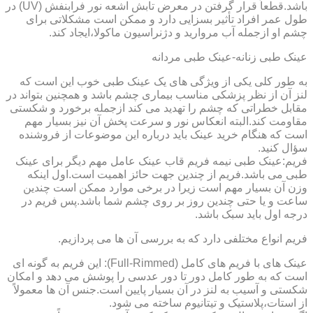
باشد.قطعاً قرار گرفتن در معرض تابش اشعه نور فرابنفش (UV) در
طول عمر افراد تأثیر بسزایی دارد و ممکن است مشکلاتی برای
چشم او ازجمله آب مروارید و دژنراسیون ماکولا،ایجاد کند.
عینک طبی زنانه-عینک طبی مردانه
به طور کلی یکی از ویژگی های یک عینک طبی خوب این است که
لنز آن از نظر پزشکی مناسب بیماری چشم باشد و همچنین بتواند در
مقابل خطراتی که چشم را تهدید می کند ازجمله برخورد و شکستی
مقاومت کند.البته انعکاس نور و سرعت پخش آن نیز بسیار مهم
است که هنگام خرید عینک باید درباره این موضوعات از فروشنده
سؤال کنید.
فریم:عینک طبی نیمه فریم قاب عینک عامل مهم دیگر برای عینک
طبی می باشد.فریم از چندین جهت حائز اهمیت است.اول اینکه
وزن آن بسیار مهم است زیرا در برخی موارد ممکن است چندین
ساعت و یا حتی چندین روز بر روی چشم شما باشد.پس فریم در
درجه اول باید سبک باشد.
فریم انواع مختلفی دارد که به بررسی آن ها می پردازیم.
عینک های با فریم های کامل (Full-Rimmed): این فریم به گونه ای
است که به طور کامل دور تا دور عدسی را پوشش می دهد و امکان
شکستی و آسیب به لنز در آن بسیار پایین است.جنس آن ها معمولاً
از استات،پلاستیک و تیتانیوم ساخته می شود.