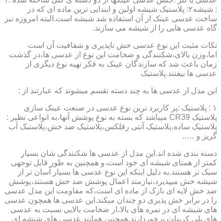
: شیشه۲: پلاستیک شیشه اولین و ابندایی ترین ماده ای که در
ساخت عدسی عینک از آن استفاده شد شیشه است.البته امروزه نیز
گاه عدسی هایی را از شیشه می سازند.
نکات مثبت این نوع عدسی خش ناپذیری و شفافیت آن است
اما،وزن بالای،شکنندگی و ضخامت این نوع از عدسی ها،در گذشت
زمان باعث شد که سازندگان عینک به فکر تهیه نوع دیگری از
عدسی ها بیفتند.پلاستیک
این مدل از عدسی ها به چند دسته تقسم میشوند که عبارتند از :
۱ : پلاستیک :پر کاربرد ترین نوع عدسی در صنعت عینک سازی
پلاستیک CR39 میباشد که بسته به نوع پوشش آنها،به انواعی نظیر :
پلاستیک ساده،پلاستیک آنتی رفلکس،پلاستیک ضد خش،پلاستیک آب
گریز و …..
دسته بندی شده اند.این مدل از عدسی ها شکنندگی شان بسیار
کمتر از همتای شیشه ای خود است،و همچنین به طور قابل توجهی
سبک تر هستند.به دلیل اینکه این نوع عدسی ها بسیار آسان تر از
شیشه خش میپذیرد،نیازمند اعمال پوشش ضد خش هستند،پوشش
ضد خش لایه ای نازک از ماده ای است،که مقاومت این مدل عدسی
را در برابر خش پذیری دو چندان میکند.این عدسی ها همچون عدسی
های شیشه ای در نمره های بالا،از ضخامت بالایی نسبت به عدسی
های پلی کربنات برخوردارند.همچنین همانند عدسی های شیشه ای