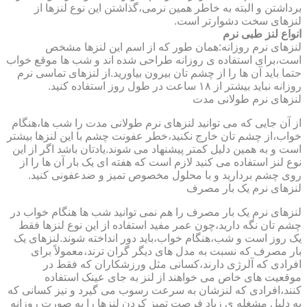
برداشتن و البته به خاطر همین نرمی،گذاشتن این نوع لنزها از
لنزهای سخت دشوارتر است.
انواع لنز طبی نرم
لنزهای نرم روزانه:همان طور که از اسم این لنزها مشخص
است،برای استفاده ی روزانه طراحی شده اند و شب ها موقع خواب
حتما باید آن ها را از چشم تان بیرون بیاورید.از لنزهای تماسی نرم
روزانه نباید بیشتر از ۱۸ ساعت در طول روز استفاده کنید.
لنزهای نرم طولانی مدت
از آن جایی که می توانید لنزهای نرم طولانی مدت را شب ها،هنگام
خواب،از چشم تان خارج نکنید،خطر عفونت چشم با این لنزها بیشتر
است و به همین دلیل کمتر پیشنهاد می شوند.یادتان باشد اگر از این
نوع لنز استفاده می کنید لازم است که هفته ای یک بار آن ها را از
روی چشم بردارید و با محلول مخصوص تمیز و ضدعفونی کنید.
لنزهای نرم یک بار مصرف
لنزهای نرم یک بار مصرف را هم نمی توانید شب ها هنگام خواب در
چشم تان نگه دارید،چون عمر مفید استفاده از این نوع لنزها فقط
یک روز است و شب،هنگام خواب،باید دور انداخته شوند.لنزهای یک
بار مصرف که نسبت به مدل های دیگر گران ترند،معمولاً برای
افرادی که آلرژی دارند،کسانی مثل ورزشکاران که فقط در
موقعیت های خاص می خواهند از لنز به جای عینک استفاده
کنند،افرادی که لنزشان به سرعت رسوب می گیرد و نیز کسانی که
به دلیل مشغله ی زیاد فرصت تمیز کردن لنزها را به صورت روزانه