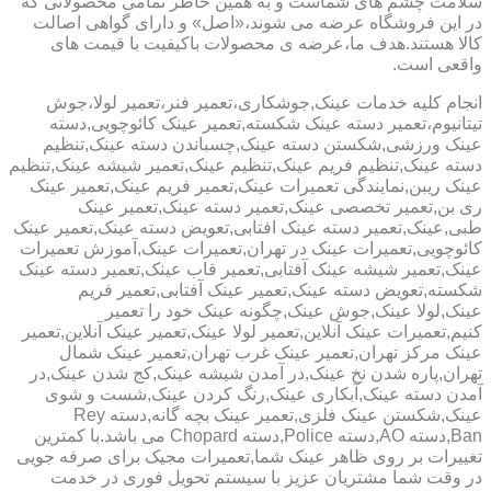
سلامت چشم های شماست و به همین خاطر تمامی محصولاتی که
در این فروشگاه عرضه می شوند،«اصل» و دارای گواهی اصالت
کالا هستند.هدف ما،عرضه ی محصولات باکیفیت با قیمت های
واقعی است.
انجام کلیه خدمات عینک,جوشکاری،تعمیر فنر،تعمیر لولا،جوش
تیتانیوم،تعمیر دسته عینک شکسته,تعمیر عینک کائوچویی,دسته
عینک ورزشی,شکستن دسته عینک,چسباندن دسته عینک,تنظیم
دسته عینک,تنظیم فریم عینک,تنظیم عینک,تعمیر شیشه عینک,تنظیم
عینک ریبن,نمایندگی تعمیرات عینک,تعمیر فریم عینک,تعمیر عینک
ری بن,تعمیر تخصصی عینک,تعمیر دسته عینک,تعمیر عینک
طبی,عینک,تعمیر دسته عینک افتابی,تعویض دسته عینک,تعمیر عینک
کائوچویی,تعمیرات عینک در تهران,تعمیرات عینک,آموزش تعمیرات
عینک,تعمیر شیشه عینک آفتابی,تعمیر قاب عینک,تعمیر دسته عینک
شکسته,تعویض دسته عینک,تعمیر عینک آفتابی,تعمیر فریم
عینک,لولا عینک,جوش عینک,چگونه عینک خود را تعمیر
کنیم,تعمیرات عینک آنلاین,تعمیر لولا عینک,تعمیر عینک آنلاین,تعمیر
عینک مرکز تهران,تعمیر عینک غرب تهران,تعمیر عینک شمال
تهران,پاره شدن نخ عینک,در آمدن شیشه عینک,کج شدن عینک,در
آمدن دسته عینک,آبکاری عینک,رنگ کردن عینک,شست و شوی
عینک,شکستن عینک فلزی,تعمیر عینک بچه گانه,دسته Rey
Ban,دسته AO,دسته Police,دسته Chopard می باشد.با کمترین
تغییرات بر روی ظاهر عینک شما,تعمیرات مجیک برای صرفه جویی
در وقت شما مشتریان عزیز با سیستم تحویل فوری در خدمت