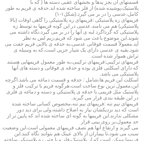
قسمتهای آن بجز پدها و بخشهای عقبی دسته ها ( که با
پلاستیک،پوشیده شده) از فلز ساخته شده اند.حدقه ی فریم به طور
کامل،عدسی را در بر می گیرد.(شکل۱-۱)
فریمهای زه پلاستیکی :فریمهای زه پلاستیکی را گاهی اوقات (بالا
پلاستیکی) هم می نامند.عدسی در این گونه فریمها به توسط زه
پلاستیکی که گرداگرد لبه ی آنها را در بر می گیرد،نگاه داشته می
شوند.این موضوع باعث می شود که فریم،ریم لس به نظر
آید.معمولاً قسمت فوقانی عدسی،به حدقه ی بالایی فریم جفت می
شود.بقیه ی عدسی دارای یک شیار جزیی است،که به وسیله ی
تراش هموار شده است.
فریمهای ترکیبی:فریمهای ترکیبی،به طور معمول فریمهایی هستند
که دارای اسکلتی فلزی بوده و حدقه ی فوقانی و دسته های آنها
پلاستیکی می باشد.
اسکلت این فریم ها،شامل : حدقه و قسمت دماغه می باشد.اگرچه
این،معمول ترین نوع ساخت است،هرگونه فریم با ترکیب فلز و
پلاستیک مثل فریمی با حدقه ی پلاستیکی و دسته و دماغه ی فلزی
در این طبقه بندی قرار می گیرند.
فریمهای نیم تنه :فریمهای نیم تنه،مخصوص کسانی ساخته شده
است که دید نزدیکشان نیاز به اصلاح داشته،ولی برای دید دور
مشکلی ندارند.این فریمها به گونه ای ساخته شده اند که پایین تر از
حد معمول،بر روی بینی قرار
می گیرند و ارتفاع آنها هم نصف فریمهای معمولی است.این وضعیت
سبب می شود،تا بیماران از بالای عینک هم بتوانند نگاه کنند.این
فریمها ممکن است که از پلاستیک،فلز و یا حتی زه پلاستیکی ساخته