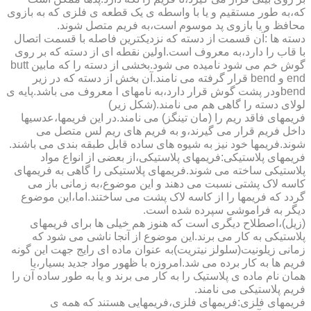
که،به طور مستقیم و یا با واسطه ی یک قطعه ی فلزی که به بازوی
محافظ و یا بازوی پد موسوم است،به فریم متصل شوند.
دسته ها :آن قسمت از دسته که نزدیکترین فاصله با قسمت اتصال
با قاب را دارد،به معروف است.اولین نقطه ای از دسته که بر روی
گوش خم می شود نامیده می شود.بخشی از دسته را که مابین butt
end و bend قرار گرفته می نامند.آن بخش از دسته که در زیر
bendودر پشت گوش قرار دارد،به نامهای l معروف می باشد.پایه ی
لولای دسته را گاهی هم می نامند.(شکل زیر)
فریمهای فاقد ریم را (مان تینگز) می نامند.در این فریمها،عدسیها
داخل فریم قرار می گیرند،و به فریم های ریم لس متصل می
شوند.فریمها خود نیز به شیوه های ساده قابل طبقه بندی می باشند.
فریمهای پلاستیکی:فریمهای پلاستیکی،از بعضی از انواع مواد
پلاستیکی ساخته می شوند.فریمهای پلاستیکی را گاهی به فریمهای
کاسه لاک پشتی نسبت می دهند و این موضوع،به زمانی باز می
گردد که فریمها را از کاسه لاک پشت می ساختند.اما،این موضوع
دیگر به فراموشی سپرده شده است.
(زیل)،اصطلاح دیگری است که هنوز هم خیلی ها برای فریمهای
پلاستیکی به کار می برند.این موضوع از آنجا ناشی می شود که
زمانی زیلونیت(سلولز نیتریت)به عنوان ماده ای رایج جهت این گونه
فریم ها به کار برده می شد.امروزه با ظهور مواد جدید بسیار،یا
همان نام ماده ی پلاستیک را به کار می برند و یا به طور ساده آن را
فریم پلاستیکی می نامند.
فریمهای فلزی:فریمهای فلزی،فریمهایی هستند که همه ی