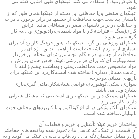
یا فتوکرومیک ) استفاده می کنند عینکهای طبی-آفتابی گفته می
شود.
عینکهای صنعتی و یا حفاظتی:این دسته از عینکها،همان طور که از
نامشان پیداست،جهت محافظت از چشمها در برابر برخورد با ذرات
و حفاظت در برابر تابشهای مضر در مشاغلی مانند : تراش
کاری(سنگ – فلزات)،کار با مواد شیمیایی،رادیولوژی و…،به کار
گرفته می شوند
عینکهای ورزشی:این گونه عینکها،که هنوز فرهنگ کاربرد آن برای
بسیاری از مـردم ناشناخته است،از اهمیـــت ویـــژه ای در
محافظت از چشمها در هنگام انجام ورزشهای مختلف برخوردار
است.به­گونه ای که برای هر ورزشی،عینک خاص همان ورزش از
مواد مخصوص جهت محافظت،ایمنی و بهداشت چشم،(البته با
رعایت مسائل دیداری) ساخته شده است.کاربرد این عینکها برای
بازیهای میدانی،دوچرخه
سواری،اسکی،کوهنوردی،غواصی،شنا،شکار،ماهی گیری،بازی
بیلیارد و… می باشد.
عینکهای سمعک دار:این عینکها،برای اشخاصی که مشکل شنوایی
دارند بکار می رود.
عینکهای الکترونیکی:در انواع گوناگون و با کاربردهای مختلف جهت
نابینایان،ساخته شده است.
ساختمان فریم عینک:آشنایی با فریم و قطعات آن
آن قسمت از عینک،که عدسی های تجویز شده ویا تیغه های حفاظتی
را در مقابل چشمان نگه می دارد،قاب یا بدنه ی عینک می گویند و به