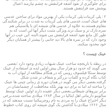
برای جلوگیری از نفوذ اشعه فرابنفش به چشم نیازمند اعمال
پوشش ضد فرابنفش هستند.
۲ : پلی کربنات:پلی کربنات یکی از بهترین مواد برای ساختن عدسی
های عینک است.عدسی های پلی کربنات به شدت در برابر شکنندگی
مقاوم هستند،به علاوه از عدسی های شیشه ای یا پلاستیکی هم
نمره،نازک تر و سبک ترند.ویژگی مثبت دیگر آنها این است که به
طور کل مانع نفوذ اشعه فرابنفش می شوند،البته ؛این عیب در آنها
وجود دارد که در نمره های بالا دید جانبی را بیشتر از همتایان دیگر
خود محدود میکنند.
عینک چیست ؟
در ربطه با تاریخچه ساخت عینک شبهات زیادی وجود دارد ؛بعضی
می گویند که حدود دو هزار سال پیش اولین ایده ی استفاده از عینک
توسط سنکا فیلسوف رومی که در هنگام مطالعه از لیوان آب به
کتاب نگاه کرده و کلمات بزرگتر و شفاف تر شدن شکل
گرفته.بعضی دیگر می گویند در همان دوره ی زمانی چینی ها عینک
را ساخته اند اما نه برای دید بهتر بلکه محافظت از چشمانشان در
برابر نیروهای شیطانی.بعضی دیگر عقیده دارند اولین عینک توسط
سالوینو دارماتی اهل ایتالیا در سال ۱۲۸۴ میلادی ساخته شده،برخی
دیگر اختراع عینک را به مردی به نام روچربیکنبا نسبت میدهند که در
سال ۱۲۶۶ میلادی،با گذاشتن یک گوی شیشه ای روی کتاب خطوط