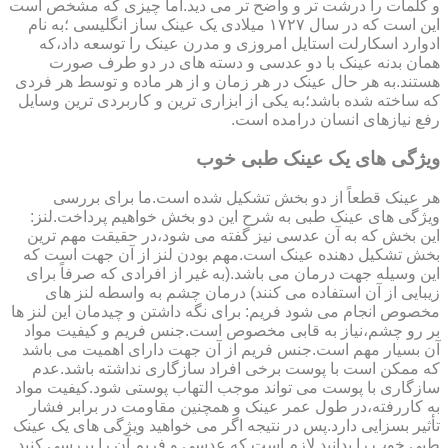
و کلمات را درشت تر و واضح تر می دید.اما چیزی که مشخص است
این است که در سال ۱۷۲۷ میلادی یک عینک ساز انگلیسی ؛به نام
ادوارد اسکارلت استایل امروزی و مدرن عینک را توسعه داد،که
همان بدنه عینک با دو عدسی و دسته های در دو طرف صورت
هستند.به هر حال عینک در هر زمان و از هر ماده و توسط هر فردی
که ساخته شده باشد؛به یکی از ابزاری ترین و کاربردی ترین وسایل
رفع نیازهای انسان درامده است.
ویژگی های یک عینک طبی خوب
هر عینک قطعاً از دو بخش تشکیل شده است.ما برای بررسی
ویژگی های عینک طبی به شرح این دو بخش خواهیم پرداخت.لنز:
این بخش که به آن عدسی نیز گفته می شود،در حقیقت مهم ترین
بخش تشکیل دهنده عینک است.مهم بودن لنز از آن جهت است که
این وسیله جهت درمان می باشد.(به غیر از افرادی که صرفاً برای
زیبایی از آن استفاده می کنند) درمان چشم به واسطه لنز های
مخصوص انجام می شود فریم: برای نگه داشتن و چیدمان این لنز ها
بر رو چشم،نیاز به قابی مخصوص است.جنس فریم و کیفیت مواد
آن بسیار مهم است.جنس فریم از آن جهت دارای اهمیت می باشد
که ممکن است با پوست برخی افراد سازگاری نداشته باشد.عدم
سازگاری با پوست می تواند موجب التهاب پوستی شود.کیفیت مواد
به کاررفته،در طول عمر عینک و همچنین مقاومت در برابر فشار
تأثیر بسزایی دارد.پس در نتیجه اگر می خواهید ویژگی های یک عینک
طبی خوب را بدانید لازم است که عدسی و فریم آن را بررسی کنید