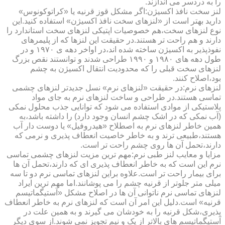
را به دردسر می اندازند.
لنز سخت نافذ اکسیژن:اگر مشکل قوز قرنیه یا «کراتوکونوس»
دارید بهتر است از «لنزهای سخت نافذ اکسیژن» استفاده کنید.این
نوع لنزهای سخت،هم خصوصیات اپتیکی لنزهای سخت استاندارد را
دارند و هم راحت تر هستند.در حقیقت این لنزها که از پلیمرهای
نفوذپذیر به اکسیژن ساخته شده اند،در اواخر دهه ی ۱۹۷۰ و در
طول دهه های ۱۹۸۰ و ۱۹۹۰ طراحی شدند و توانستند نقص بزرگ
لنزهای سخت قبلی را که محدودیت انتقال اکسیژن به چشم
بود،اصلاح کنند.
لنزهای نرم:در حقیقت «لنزهای نرم» نسل جدیدتر لنزهای چشمی
تماسی هستند.در طراحی و ساخت لنزهای نرم به جای مواد
پلاستیکی از موادی استفاده می شود که توانایی جذب محلول نمکی
(آب نمکی که در اشک چشم انسان وجود دارد) را داشته باشد،به
همین خاطر لنزهای نرم به اصطلاح «هیدروفیل» یا دوست دار آب
هستند،طبیعی ترند و به خاطر خاصیت انعطاف پذیری و نرمی که
دارند،تحمل آن ها روی چشم راحت تر است.
مزایا و معایب لنز طبی نرم:مهم ترین مزیت لنزهای چشمی تماسی
نرم این است که به خاطر انعطاف پذیری ای که دارند،تحمل آن ها
برای بیمار راحت تر است.علاوه براین لنزهای تماسی نرم دو تا سه
میلی متر جلوتر از قرنیه چشم را می پوشانند.اما مهم ترین ایراد
لنزهای تماسی نرم ناتوانی آن ها در اصلاح مشکل «آستیگماتیسم
قرنیه» است.دلیل این امر آن است که لنزهای نرم به خاطر انعطاف
پذیری،شکل قرنیه را به خودشان می گیرند و به همین علت در
آستیگماتیسم های بالاتر از یک و نیم تجویز نمی شوند.از سوی دیگر