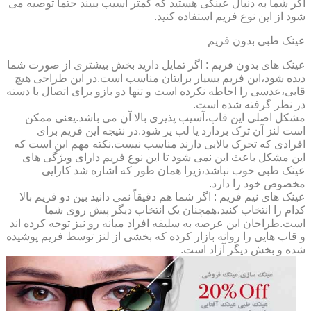
اگر شما به دنبال عینکی هستید که کمتر آسیب ببیند حتماً توصیه می
شود از این نوع فریم استفاده کنید.
عینک طبی بدون فریم
عینک های بدون فریم : اگر تمایل دارید بخش بیشتری از صورت شما
دیده شود،این فریم بسیار برایتان مناسب است.در این طراحی هیچ
قابی،عدسی را احاطه نکرده است و تنها دو بازو برای اتصال با دسته
در نظر گرفته شده است.
مشکل اصلی این قاب،آسیب پذیری بالا آن می باشد.یعنی ممکن
است لنز آن ترک بردارد یا لب پر شود.در نتیجه این فریم برای
افرادی که تحرک بالایی دارند مناسب نیست.نکته مهم این است که
این مشکل باعث این نمی شود تا این نوع فریم دارای ویژگی های
عینک طبی خوب نباشد،زیرا همان طور که اشاره شد کارایی
مخصوص خود را دارد.
عینک های نیم فریم : اگر شما هم دقیقاً نمی دانید بین دو فریم بالا
کدام را انتخاب کنید،همچنان یک انتخاب دیگر پیش روی شما
است.طراحان این عرصه به سلیقه افراد میانه رو نیز توجه کرده اند
و قاب هایی را روانه بازار کرده که بخشی از لنز توسط فریم پوشیده
شده و بخش دیگر آزاد است.