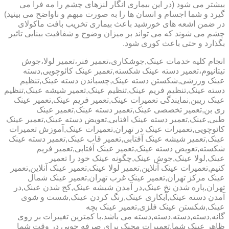
بیشتر می شود (در این بیماری انگار لنزهای چشم را مه فرا می
گیرد و شما اجسام و انسان ها را به صورت مبهم و ناواضح می بینید)
در ضمن اشعه های خورشید باعث بیماری تخریب بافت ماکولای
چشم می شوند که می تواند بر میزان وضوح و شفافیت بینایی تاثیر
بگذارد و حتی باعث کوری شود.
انجام کلیه خدمات عینک,جوشکاری،تعمیر فنر،تعمیر لولا،جوش
تیتانیوم،تعمیر دسته عینک شکسته,تعمیر عینک کائوچویی,دسته
عینک ورزشی,شکستن دسته عینک,چسباندن دسته عینک,تنظیم
دسته عینک,تنظیم فریم عینک,تنظیم عینک,تعمیر شیشه عینک,تنظیم
عینک ریبن,نمایندگی تعمیرات عینک,تعمیر فریم عینک,تعمیر عینک
ری بن,تعمیر تخصصی عینک,تعمیر دسته عینک,تعمیر عینک
طبی,عینک,تعمیر دسته عینک افتابی,تعویض دسته عینک,تعمیر عینک
کائوچویی,تعمیرات عینک در تهران,تعمیرات عینک,آموزش تعمیرات
عینک,تعمیر شیشه عینک آفتابی,تعمیر قاب عینک,تعمیر دسته عینک
شکسته,تعویض دسته عینک,تعمیر عینک آفتابی,تعمیر فریم
عینک,لولا عینک,جوش عینک,چگونه عینک خود را تعمیر
کنیم,تعمیرات عینک آنلاین,تعمیر لولا عینک,تعمیر عینک آنلاین,تعمیر
عینک مرکز تهران,تعمیر عینک غرب تهران,تعمیر عینک شمال
تهران,پاره شدن نخ عینک,در آمدن شیشه عینک,کج شدن عینک,در
آمدن دسته عینک,آبکاری عینک,رنگ کردن عینک,شست و شوی
عینک,شکستن عینک فلزی,تعمیر عینک بچه
گانه,دسته,دسته,دسته,دسته می باشد.با کمترین تغییرات بر روی
ظاهر عینک شما,تعمیرات مجیک برای صرفه جویی در وقت شما