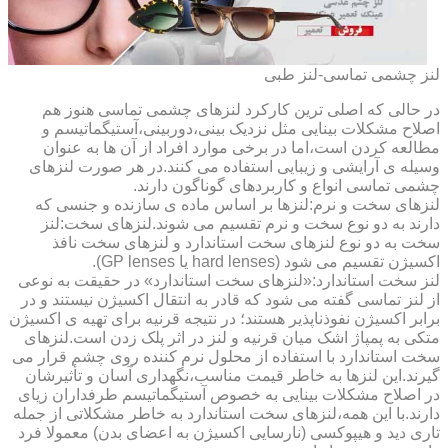
لنز چشمی تماسی-لنز طبی
در حالی که اصلی ترین کارکرد لنزهای چشمی تماسی هنوز هم
اصلاح مشکلات بینایی مثل نزدیک بینی،دوربینی،آستیگماتیسم و
مطالعه کردن است،اما در برخی موارد افراد از آن ها به عنوان
وسیله ی آرایشی و زیبایی استفاده می کنند.در هر صورت لنزهای
چشمی تماسی انواع و کاربردهای گوناگون دارند.
لنزهای سخت و نرم:لنزها بر اساس ماده ی سازنده و جنسی که
دارند به دو نوع سخت و نرم تقسیم می شوند.لنزهای سخت:لنز
سخت به دو نوع لنزهای سخت استاندارد و لنزهای سخت نافذ
اکسیژن تقسیم می شود (hard lenses یا GP lenses).
لنز سخت استاندارد:«لنزهای سخت استاندارد» در حقیقت به نوعی
از لنز تماسی گفته می شود که قادر به انتقال اکسیژن نیستند و در
برابر اکسیژن نفوذناپذیر هستند؛ در نتیجه قرنیه برای تهیه ی اکسیژن
متکی به پمپاژ اشک میان قرنیه و لنز در اثر پلک زدن است.لنزهای
سخت استاندارد با استفاده از محلول نرم کننده روی چشم قرار می
گیرند.این لنزها به خاطر قیمت مناسب،نگهداری آسان و تأثیرشان
در اصلاح مشکلات بینایی به خصوص آستیگماتیسم طرفداران زیای
دارند.با این همه،لنزهای سخت استاندارد به خاطر مشکلاتی از جمله
تاری دید و هیپوکسی (نارسایی اکسیژن به اعضای بدن) معمولا فرد