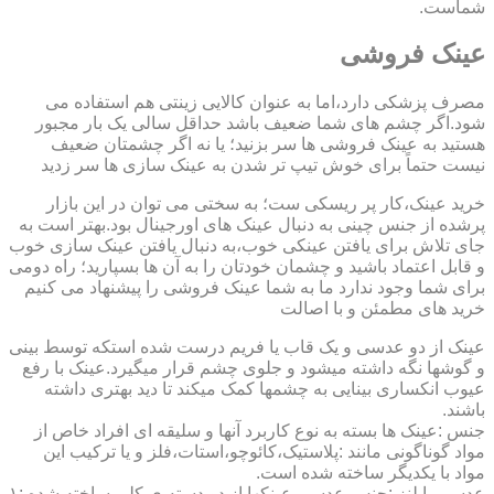
شماست.
عینک فروشی
مصرف پزشکی دارد،اما به عنوان کالایی زینتی هم استفاده می
شود.اگر چشم های شما ضعیف باشد حداقل سالی یک بار مجبور
هستید به عینک فروشی ها سر بزنید؛ یا نه اگر چشمتان ضعیف
نیست حتماً برای خوش تیپ تر شدن به عینک سازی ها سر زدید
خرید عینک،کار پر ریسکی ست؛ به سختی می توان در این بازار
پرشده از جنس چینی به دنبال عینک های اورجینال بود.بهتر است به
جای تلاش برای یافتن عینکی خوب،به دنبال یافتن عینک سازی خوب
و قابل اعتماد باشید و چشمان خودتان را به آن ها بسپارید؛ راه دومی
برای شما وجود ندارد ما به شما عینک فروشی را پیشنهاد می کنیم
خرید های مطمئن و با اصالت
عینک از دو عدسی و یک قاب یا فریم درست شده استکه توسط بینی
و گوشها نگه داشته میشود و جلوی چشم قرار میگیرد.عینک با رفع
عیوب انکساری بینایی به چشمها کمک میکند تا دید بهتری داشته
باشند.
جنس :عینک ها بسته به نوع کاربرد آنها و سلیقه ای افراد خاص از
مواد گوناگونی مانند :پلاستیک،کائوچو،استات،فلز و یا ترکیب این
مواد با یکدیگر ساخته شده است.
عدسی یا لنز :جنس عدسی عینکها از دو دسته ی کلی ساخته شده :۱