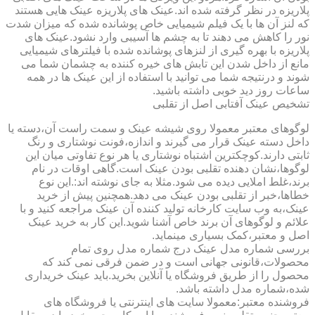
پلاریزه در نظر گرفته شده اند.عینک های پلاریزه عینک هایی هستند
که لنز آن ها با یک فیلم شیمیایی خاص پوشانده شده که میزان شدت
نور را کاهش می دهند تا به چشم ها آسیبی وارد نشود.عینک های
پلاریزه با بهره گیری از لنزهای پوشانده شده با فیلترهای شیمیایی
مانع از داخل شدن این تابش های خیره کننده به چشمان شما می
شوند و درنتیجه شما می توانید با استفاده از این عینک ها در همه
ساعات روز دید خوبی داشته باشید.
تشخیص عینک آفتابی اصل از تقلبی
لوگوهای معتبر معمولا روی شیشه عینک و سمت راست آن،دسته یا
داخل دسته عینک قرار می گیرند و اندازه،فونت نوشتاری و رنگ
ثابتی دارند.کوچکترین اشتباه نوشتاری یا هر نوع تفاوتی میان این
لوگوها،نشان دهنده تقلبی بودن عینک است.گاهی اوقات در نام
برند،غلط املایی دیده می شود.مثلا به جای نوشته اند:.این نوع
خطاها،خبر از تقلبی بودن عینک می دهد.همچنین پیش از خرید
عینک،به وب سایت کارخانه تولید کننده آن عینک مراجعه کنید و با
علائم و لوگوهای آن برند خاص آشنا شوید.این کار به خرید عینک
اصل و معتبر،کمک بسیاری مینماید.
بررسی شماره مدل عینک درج شماره مدل روی تمام
محصولات،قانونی جهانی است و در ضمن فرقی نمی کند که
محصول را از طریق فروشگاه یا آنلاین بخرید.باید عینک خریداری
شده،شماره مدل داشته باشد.
فروشنده معتبر:معمولا سایت های اینترنتی یا فروشگاه های