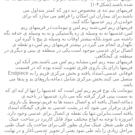
شده باشند.(شکل۴-۱)
فریمهای نیم تنه ی مخصوص دید دور که کمتر متداول می
باشند،برای بیماران این امکان را فراهم می سازد که برای
خواندن،از زیر عدسیها نگاه کنند.
فریمهای ریم لس،شبه ریم لس و نیومانت:در فریمهای ریم
لس،عدسیها نه به وسیله ی زه پلاستیکی و نه به وسیله ی حدقه نگه
داشته می شوند.بلکه،بیشتر اوقات به وسیله ی پیچ یا گیره این
نگهداری انجام می گیرد.در بیشتر فریمهای ریم لس،دو نقطه ی
اتصال برای عدسی موجود است.یکی در منطقه ی بینی و دیگری در
منطقه ی گیجگاهی.
فریمهای نیمه ریم لس،مشابه ریم لس می باشند،بجز آنکه این
فریمها دارای یک بازوی فلزی تقویت کننده بوده که در قسمت
فوقانی عدسی،امتداد یافته و بخش مرکزی فریم را به Endpiece
متصل می کنند.بخش مرکزی شامل دماغه،بازوهای پد و پدها می
باشد.
نیومانت یک نوع فریم ریم لس است که عدسیها را تنها از لبه ای که
به سمت بینی قرار گرفته نگه می دارد.عدسیها در ناحیه ی
دماغه،اتصال یافته اند و اتصال دسته ها به فریم،توسط یک بازوی
فلزی برقرار می شود که در پشت عدسی به طرف گیجگاه امتداد
یافته است.بنابراین،تنها یک نقطه ی اتصال برای عدسی وجود دارد.
امروزه با توجه به انواع مختلف مواد قابل کاربرد در ساخت عینک
های طبی شغل عینک سازی بطور کلی،برای ساخت یک عینک طبی
مراحل زیادی را باید طی نمود یعنی از تجویز عدسی،آغاز و در نهایت