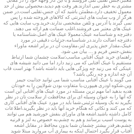
معتبر،جنس تقلبی نمی فروشند و با این کار وجهه خود را در مقابل
مشتری به خطر نمی اندازند.هر وقت هم دیدید،محصولی بیش از حد
معمول تخفیف دارد،مطمئن باشید که آن جنس،تقلبی است.در ضمن
هرگز از وب سایت های اینترنتی که کالاهای فروخته شده را پس
نمی گیرند یا آدرس و تلفن مشخصی ندارند،خرید.وب سایت هایی که
عینک های معتبر می فروشند،اغلب ضمانت هم ارائه می دهند.
دفترچه و شناسنامه عینک:معمولا عینک های اصل،شناسنامه یا
دفترچه اصالت دارند.در شناسنامه،جزئیات دقیقی در مورد
عینک،مقدار خش پذیری لنز،مقاومت آن در برابر اشعه ماوراء
بنفش،جنس فریم و … بیان می شود.
راهنمای خرید عینک آفتابی مناسب:سلامت چشمان شما ارتباط
مستقیم با عینک آفتابی که می زنید دارد اما می دانید شیشه های
عینکی که می زنید چه ویژگی هایی باید داشته باشد؟ بهتر است قاب
آن چه اندازه و چه رنگی باشد؟
می گویند با عینک آفتابی مناسب شما می توانید جذابیت جیمز
وین،شکوه اودری هیپورن،یا متفاوت بودن شولاپین را به خودتان
هدیه بدهید اما مهم ترین مسئله در مورد عینک های آفتابی این است
که آنها را به عنوان وسیله ای برای محافظت از سلامت تان در نظر
بگیرید نه یک وسیله تزئینی.شما باید در مورد عینک های آفتابی کاری
که می کنند و نکاتی که هنگام خرید آنها باید در نظر بگیرید،اطلاعات
کامل داشته باشید.اشعه های ماورای بنفش خورشید هم می توانند
به پوست آسیب برسانند و هم به چشم،به خصوص به لنز و قرنیه
چشم،هرقدر بیشتر چشمان شما بدون محافظ در مقابل اشعه
آفتاب قرار بگیرد احتمال اینکه به بیماری آب مروارید مبتلا شوید