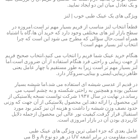
و یک تعادل میان این دو ایجاد نمایید.
ویژگی های یک عینک طبی خوب | لنز
قطعاً انتخاب لنز مناسب از فریم بسیار مهم تر است.امروزه در
سطح بازار لنز های مختلفی وجود دارد که خرید آن ها،گاه با اشتباه
همراه است.حال سؤالی که مطرح می شود این است که چرا
انتخاب لنز بسیار مهم است؟
هنگام خرید عینک شما فریم را انتخاب می کنید،انتخاب صحیح فریم
از جهت زیبایی و راحتی فرد هنگام استفاده از آن ضروری است.اما
لنز بسیار مهم تر است زیرا به طور مستقیم با چهار عامل یعنی
ظاهر،زیبایی،ایمنی و بینایی،سروکار دارد.
در قدیم از عدسی شیشه ای استفاده می شد،اما شیشه بسیار
سنگین بوده و همچنین به راحتی شکسته و به چشم آسیب می
رساند.در نهایت در سال ۱۹۴۷ شرکت توانست نسخه پلاستیکی از
این محصول را ارائه دهد.این محصول پلاستیکی از آن جهت که وزنی
حدود نصف وزن شیشه را داشت و هزینه آن نیز کمتر بود مورد
استقبال قرار گرفت.کیفیت نور عالی این محصول ازجمله دلایل
کاربردی بودن آن در بازار امروزی است.
عامل بعدی که جزء اصلی ترین ویژگی های عینک طبی
است،مقاومت در برابر اشعه UV در هر دو نوع A و B می