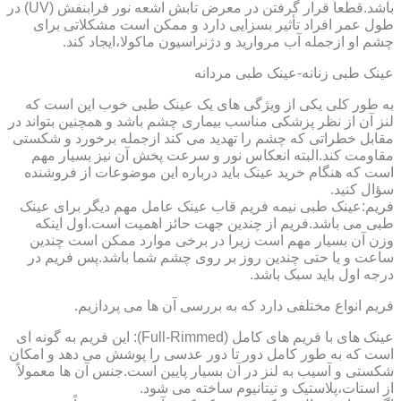
باشد.قطعاً قرار گرفتن در معرض تابش اشعه نور فرابنفش (UV) در
طول عمر افراد تأثیر بسزایی دارد و ممکن است مشکلاتی برای
چشم او ازجمله آب مروارید و دژنراسیون ماکولا،ایجاد کند.
عینک طبی زنانه-عینک طبی مردانه
به طور کلی یکی از ویژگی های یک عینک طبی خوب این است که
لنز آن از نظر پزشکی مناسب بیماری چشم باشد و همچنین بتواند در
مقابل خطراتی که چشم را تهدید می کند ازجمله برخورد و شکستی
مقاومت کند.البته انعکاس نور و سرعت پخش آن نیز بسیار مهم
است که هنگام خرید عینک باید درباره این موضوعات از فروشنده
سؤال کنید.
فریم:عینک طبی نیمه فریم قاب عینک عامل مهم دیگر برای عینک
طبی می باشد.فریم از چندین جهت حائز اهمیت است.اول اینکه
وزن آن بسیار مهم است زیرا در برخی موارد ممکن است چندین
ساعت و یا حتی چندین روز بر روی چشم شما باشد.پس فریم در
درجه اول باید سبک باشد.
فریم انواع مختلفی دارد که به بررسی آن ها می پردازیم.
عینک های با فریم های کامل (Full-Rimmed): این فریم به گونه ای
است که به طور کامل دور تا دور عدسی را پوشش می دهد و امکان
شکستی و آسیب به لنز در آن بسیار پایین است.جنس آن ها معمولاً
از استات،پلاستیک و تیتانیوم ساخته می شود.