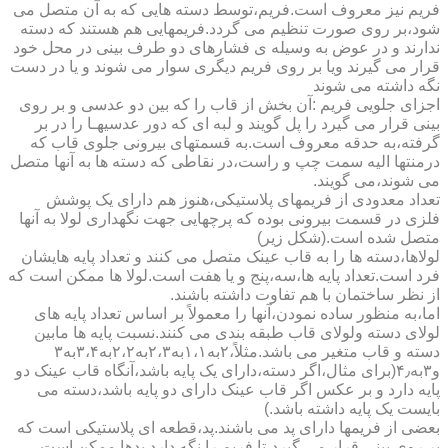
فریم نیز معروف است.فریم،توسط دسته هایی که به آن متصل می
شود،بر روی صورت تنظیم می گردد.فریمهایی هم هستند که دسته
ندارند و در عوض به وسیله ی فشارهای دو طرف بینی در محل خود
قرار می گیرند ویا بر روی فریم دیگری سوار می شوند و یا در دست
نگه داشته می شوند
اجزای جلویی فریم :آن بخش از قاب را که بین دو عدسی و بر روی
بینی قرار می گیرد را پل گویند و لبه ای که دور عدسیهـا را در بر
گرفته،به حدقه معروف است.به قسمتهای بیرونی جلوی قاب که
درمنتها الیه سمت چپ و راست،در نقاطی که دسته ها به آنها متصل
می شوند،می گویند.
تعداد معدودی از فریمهای پلاستیکی،هنوز هم دارای یک پوشش
فلزی در قسمت بیرونی بوده که پرچهایی جهت نگهداری لولا به آنها
متصل شده است.(شکل زیر)
لولاها،دسته ها را به قاب عینک متصل می کنند و تعداد پایه هایشان
فرد است.تعداد پایه ها،سه،پنج و یا هفت است.لولا ها ممکن است که
از نظر ساختمان با هم تفاوت داشته باشند.
اما،به منظور ساده نمودن،آنها را معمولاً بر اساس تعداد پایه های
لولای دسته ولولای قاب طبقه بندی می کنند.نسبت پایه ها مابین
دسته و قاب متغیر می باشد.مثلاً،۲به۱،۱به۲،۳به۲،۲به۳،۴به۳
و۳به۴٫(برای مثال،اگر دسته،دارای یک پایه باشد،آنگاه قاب عینک دو
پایه دارد و بر عکس اگر قاب عینک دارای دو پایه باشد،دسته می
بایست یک پایه داشته باشد.)
بعضی از فریمها دارای پد می باشند.پد،قطعه ای پلاستیکی است که
بر روی بینی قرار می گیرد،تا فریم را نگه دارد.پدها ممکن است