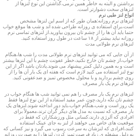
برداشتن و البته به خاطر همین نرمی،گذاشتن این نوع لنزها از
لنزهای سخت دشوارتر است.
انواع لنز طبی نرم
لنزهای نرم روزانه:همان طور که از اسم این لنزها مشخص
است،برای استفاده ی روزانه طراحی شده اند و شب ها موقع خواب
حتما باید آن ها را از چشم تان بیرون بیاورید.از لنزهای تماسی نرم
روزانه نباید بیشتر از ۱۸ ساعت در طول روز استفاده کنید.
لنزهای نرم طولانی مدت
از آن جایی که می توانید لنزهای نرم طولانی مدت را شب ها،هنگام
خواب،از چشم تان خارج نکنید،خطر عفونت چشم با این لنزها بیشتر
است و به همین دلیل کمتر پیشنهاد می شوند.یادتان باشد اگر از این
نوع لنز استفاده می کنید لازم است که هفته ای یک بار آن ها را از
روی چشم بردارید و با محلول مخصوص تمیز و ضدعفونی کنید.
لنزهای نرم یک بار مصرف
لنزهای نرم یک بار مصرف را هم نمی توانید شب ها هنگام خواب در
چشم تان نگه دارید،چون عمر مفید استفاده از این نوع لنزها فقط
یک روز است و شب،هنگام خواب،باید دور انداخته شوند.لنزهای یک
بار مصرف که نسبت به مدل های دیگر گران ترند،معمولاً برای
افرادی که آلرژی دارند،کسانی مثل ورزشکاران که فقط در
موقعیت های خاص می خواهند از لنز به جای عینک استفاده
کنند،افرادی که لنزشان به سرعت رسوب می گیرد و نیز کسانی که
به دلیل مشغله ی زیاد فرصت تمیز کردن لنزها را به صورت روزانه