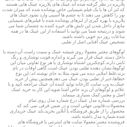
پلاریزه در نظر گرفته شده اند.عینک های پلاریزه عینک هایی هستند
که لنز آن ها با یک فیلم شیمیایی خاص پوشانده شده که میزان شدت
نور را کاهش می دهند تا به چشم ها آسیبی وارد نشود.عینک های
پلاریزه با بهره گیری از لنزهای پوشانده شده با فیلترهای شیمیایی
مانع از داخل شدن این تابش های خیره کننده به چشمان شما می
شوند و درنتیجه شما می توانید با استفاده از این عینک ها در همه
ساعات روز دید خوبی داشته باشید.
تشخیص عینک آفتابی اصل از تقلبی
لوگوهای معتبر معمولا روی شیشه عینک و سمت راست آن،دسته یا
داخل دسته عینک قرار می گیرند و اندازه،فونت نوشتاری و رنگ
ثابتی دارند.کوچکترین اشتباه نوشتاری یا هر نوع تفاوتی میان این
لوگوها،نشان دهنده تقلبی بودن عینک است.گاهی اوقات در نام
برند،غلط املایی دیده می شود.مثلا به جای نوشته اند:.این نوع
خطاها،خبر از تقلبی بودن عینک می دهد.همچنین پیش از خرید
عینک،به وب سایت کارخانه تولید کننده آن عینک مراجعه کنید و با
علائم و لوگوهای آن برند خاص آشنا شوید.این کار به خرید عینک
اصل و معتبر،کمک بسیاری مینماید.
بررسی شماره مدل عینک درج شماره مدل روی تمام
محصولات،قانونی جهانی است و در ضمن فرقی نمی کند که
محصول را از طریق فروشگاه یا آنلاین بخرید.باید عینک خریداری
شده،شماره مدل داشته باشد.
فروشنده معتبر:معمولا سایت های اینترنتی یا فروشگاه های