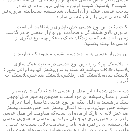
: شیشه۲: پلاستیک شیشه اولین و ابندایی ترین ماده ای که در
ساخت عدسی عینک از آن استفاده شد شیشه است.البته امروزه نیز
گاه عدسی هایی را از شیشه می سازند.
نکات مثبت این نوع عدسی خش ناپذیری و شفافیت آن است
اما،وزن بالای،شکنندگی و ضخامت این نوع از عدسی ها،در گذشت
زمان باعث شد که سازندگان عینک به فکر تهیه نوع دیگری از
عدسی ها بیفتند.پلاستیک
این مدل از عدسی ها به چند دسته تقسم میشوند که عبارتند از :
۱ : پلاستیک :پر کاربرد ترین نوع عدسی در صنعت عینک سازی
پلاستیک CR39 میباشد که بسته به نوع پوشش آنها،به انواعی نظیر :
پلاستیک ساده،پلاستیک آنتی رفلکس،پلاستیک ضد خش،پلاستیک آب
گریز و …..
دسته بندی شده اند.این مدل از عدسی ها شکنندگی شان بسیار
کمتر از همتای شیشه ای خود است،و همچنین به طور قابل توجهی
سبک تر هستند.به دلیل اینکه این نوع عدسی ها بسیار آسان تر از
شیشه خش میپذیرد،نیازمند اعمال پوشش ضد خش هستند،پوشش
ضد خش لایه ای نازک از ماده ای است،که مقاومت این مدل عدسی
را در برابر خش پذیری دو چندان میکند.این عدسی ها همچون عدسی
های شیشه ای در نمره های بالا،از ضخامت بالایی نسبت به عدسی
های پلی کربنات برخوردارند.همچنین همانند عدسی های شیشه ای