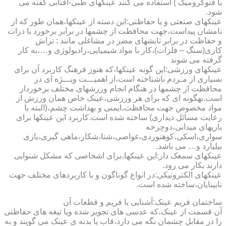
یا فتوکرومیک ) استفاده می کنند عینکهای طبی-آفتابی گفته می
شود.
عینکهای صنعتی و یا حفاظتی:این دسته از عینکها،همان طور که از
نامشان پیداست،جهت محافظت از چشمها در برابر برخورد با ذرات
و حفاظت در برابر تابشهای مضر در مشاغلی مانند : تراش
کاری(سنگ – فلزات)،کار با مواد شیمیایی،رادیولوژی و…،به کار
گرفته می شوند
عینکهای ورزشی:این گونه عینکها،که هنوز فرهنگ کاربرد آن برای
بسیاری از مـردم ناشناخته است،از اهمیـــت ویـــژه ای در
محافظت از چشمها در هنگام انجام ورزشهای مختلف برخوردار
است.به­گونه ای که برای هر ورزشی،عینک خاص همان ورزش از
مواد مخصوص جهت محافظت،ایمنی و بهداشت چشم،(البته با
رعایت مسائل دیداری) ساخته شده است.کاربرد این عینکها برای
بازیهای میدانی،دوچرخه
سواری،اسکی،کوهنوردی،غواصی،شنا،شکار،ماهی گیری،بازی
بیلیارد و… می باشد.
عینکهای سمعک دار:این عینکها،برای اشخاصی که مشکل شنوایی
دارند بکار می رود.
عینکهای الکترونیکی:در انواع گوناگون و با کاربردهای مختلف جهت
نابینایان،ساخته شده است.
ساختمان فریم عینک:آشنایی با فریم و قطعات آن
آن قسمت از عینک،که عدسی های تجویز شده ویا تیغه های حفاظتی
را در مقابل چشمان نگه می دارد،قاب یا بدنه ی عینک می گویند و به