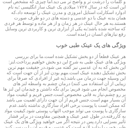
و کلمات را درشت تر و واضح تر می دید.اما چیزی که مشخص است
این است که در سال ۱۷۲۷ میلادی یک عینک ساز انگلیسی ؛به نام
ادوارد اسکارلت استایل امروزی و مدرن عینک را توسعه داد،که
همان بدنه عینک با دو عدسی و دسته های در دو طرف صورت
هستند.به هر حال عینک در هر زمان و از هر ماده و توسط هر فردی
که ساخته شده باشد؛به یکی از ابزاری ترین و کاربردی ترین وسایل
رفع نیازهای انسان درامده است.
ویژگی های یک عینک طبی خوب
هر عینک قطعاً از دو بخش تشکیل شده است.ما برای بررسی
ویژگی های عینک طبی به شرح این دو بخش خواهیم پرداخت.لنز:
این بخش که به آن عدسی نیز گفته می شود،در حقیقت مهم ترین
بخش تشکیل دهنده عینک است.مهم بودن لنز از آن جهت است که
این وسیله جهت درمان می باشد.(به غیر از افرادی که صرفاً برای
زیبایی از آن استفاده می کنند) درمان چشم به واسطه لنز های
مخصوص انجام می شود فریم: برای نگه داشتن و چیدمان این لنز ها
بر رو چشم،نیاز به قابی مخصوص است.جنس فریم و کیفیت مواد
آن بسیار مهم است.جنس فریم از آن جهت دارای اهمیت می باشد
که ممکن است با پوست برخی افراد سازگاری نداشته باشد.عدم
سازگاری با پوست می تواند موجب التهاب پوستی شود.کیفیت مواد
به کاررفته،در طول عمر عینک و همچنین مقاومت در برابر فشار
تأثیر بسزایی دارد.پس در نتیجه اگر می خواهید ویژگی های یک عینک
طبی خوب را بدانید لازم است که عدسی و فریم آن را بررسی کنید