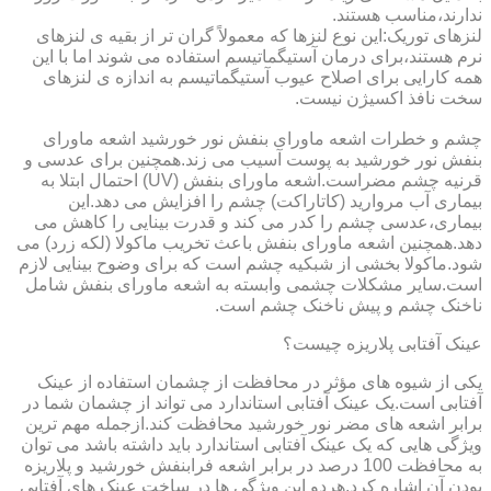
ندارند،مناسب هستند.
لنزهای توریک:این نوع لنزها که معمولاً گران تر از بقیه ی لنزهای
نرم هستند،برای درمان آستیگماتیسم استفاده می شوند اما با این
همه کارایی برای اصلاح عیوب آستیگماتیسم به اندازه ی لنزهای
سخت نافذ اکسیژن نیست.
چشم و خطرات اشعه ماورای بنفش نور خورشید اشعه ماورای
بنفش نور خورشید به پوست آسیب می زند.همچنین برای عدسی و
قرنیه چشم مضراست.اشعه ماورای بنفش (UV) احتمال ابتلا به
بیماری آب مروارید (کاتاراکت) چشم را افزایش می دهد.این
بیماری،عدسی چشم را کدر می کند و قدرت بینایی را کاهش می
دهد.همچنین اشعه ماورای بنفش باعث تخریب ماکولا (لکه زرد) می
شود.ماکولا بخشی از شبکیه چشم است که برای وضوح بینایی لازم
است.سایر مشکلات چشمی وابسته به اشعه ماورای بنفش شامل
ناخنک چشم و پیش ناخنک چشم است.
عینک آفتابی پلاریزه چیست؟
یکی از شیوه های مؤثر در محافظت از چشمان استفاده از عینک
آفتابی است.یک عینک آفتابی استاندارد می تواند از چشمان شما در
برابر اشعه های مضر نور خورشید محافظت کند.ازجمله مهم ترین
ویژگی هایی که یک عینک آفتابی استاندارد باید داشته باشد می توان
به محافظت 100 درصد در برابر اشعه فرابنفش خورشید و پلاریزه
بودن آن اشاره کرد.هردو این ویژگی ها در ساخت عینک های آفتابی