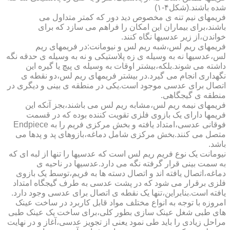
شده باشند.(شکل۴-۱)
فریمهای نیم تنه ی مخصوص دید دور که کمتر متداول می
باشند،برای بیماران این امکان را فراهم می سازد که برای
خواندن،از زیر عدسیها نگاه کنند.
فریمهای ریم لس،شبه ریم لس و نیومانت:در فریمهای ریم
لس،عدسیها نه به وسیله ی زه پلاستیکی و نه به وسیله ی حدقه نگه
داشته می شوند.بلکه،بیشتر اوقات به وسیله ی پیچ یا گیره این
نگهداری انجام می گیرد.در بیشتر فریمهای ریم لس،دو نقطه ی
اتصال برای عدسی موجود است.یکی در منطقه ی بینی و دیگری در
منطقه ی گیجگاهی.
فریمهای نیمه ریم لس،مشابه ریم لس می باشند،بجز آنکه این
فریمها دارای یک بازوی فلزی تقویت کننده بوده که در قسمت
فوقانی عدسی،امتداد یافته و بخش مرکزی فریم را به Endpiece
متصل می کنند.بخش مرکزی شامل دماغه،بازوهای پد و پدها می
باشد.
نیومانت یک نوع فریم ریم لس است که عدسیها را تنها از لبه ای که
به سمت بینی قرار گرفته نگه می دارد.عدسیها در ناحیه ی
دماغه،اتصال یافته اند و اتصال دسته ها به فریم،توسط یک بازوی
فلزی برقرار می شود که در پشت عدسی به طرف گیجگاه امتداد
یافته است.بنابراین،تنها یک نقطه ی اتصال برای عدسی وجود دارد.
امروزه با توجه به انواع مختلف مواد قابل کاربرد در ساخت عینک
های طبی شغل عینک سازی بطور کلی،برای ساخت یک عینک طبی
مراحل زیادی را باید طی نمود یعنی از تجویز عدسی،آغاز و در نهایت