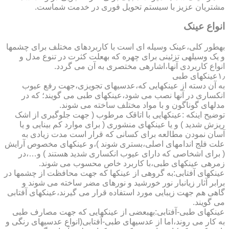
مشتریان عزیز با سیستم تحویل فوری در خدمت شماست.
انواع عینک
به­طور کلی،عینک وسیله ای است با کاربردهای مختلف برای چشمها
و یک وسیله­ی تزئینی برای چهره که به­علت کثرت در تنوع مدل و
انواع کاربردی آنها،اشاره­ی مختصری به آن می گردد.
۱٫عینکهای طبی
به آن دسته از عینکهایی که،عدسیهای تجویزی،جهت رفع عیوب
انکساری در آنها نصب می شود،عینکهای طبی می گویند؛ که در
مدلهای گوناگون و با مواد مختلف ساخته می شوند.
توضیح اینکه :عینکهایی با اتاقک مرطوب ( جهت جلوگیری از اشک
ریزش شدید ) و یا عینکهای منشوری ( برای موارد کم بینایی و یا
آسان نمودن مطالعه برای کسانی که قرار است مدت زیادی به
علت فلج اندامهای اصلی،بستری شوند )،و عینکهای مخصوص آرایش
( برای اشخاصی که دارای عیوب انکساری شدید هستند ) و…،در
زمره­ی عینکهای طبی،با کاربرد خاص محسوب می شوند.
عینکهای آفتابی:به گروهی از عینکها که جهت محافظت از چشمها در
برابر آثار زیانبار نور خورشید و نورهای مضر ساخته می شوند و
گاهی هم جهت زیبایی مورد استفاده قرار می گیرند،عینکهای آفتابی
می گویند.
عینکهای طبی-آفتابی:به­بعضی از عینکهایی که جهت مصارف طبی
به کار می روند،اما از عدسیهای طبی-آفتابی(انواع عدسیهای رنگی و