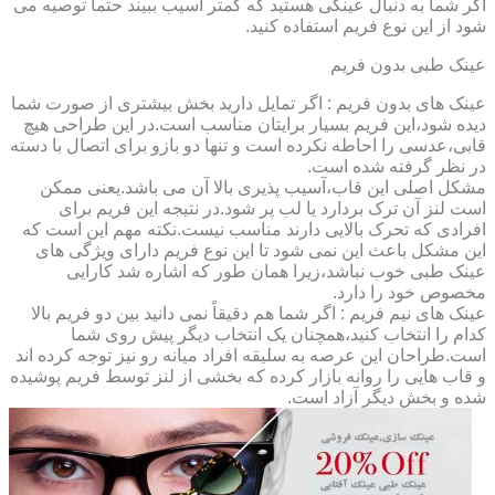
اگر شما به دنبال عینکی هستید که کمتر آسیب ببیند حتماً توصیه می
شود از این نوع فریم استفاده کنید.
عینک طبی بدون فریم
عینک های بدون فریم : اگر تمایل دارید بخش بیشتری از صورت شما
دیده شود،این فریم بسیار برایتان مناسب است.در این طراحی هیچ
قابی،عدسی را احاطه نکرده است و تنها دو بازو برای اتصال با دسته
در نظر گرفته شده است.
مشکل اصلی این قاب،آسیب پذیری بالا آن می باشد.یعنی ممکن
است لنز آن ترک بردارد یا لب پر شود.در نتیجه این فریم برای
افرادی که تحرک بالایی دارند مناسب نیست.نکته مهم این است که
این مشکل باعث این نمی شود تا این نوع فریم دارای ویژگی های
عینک طبی خوب نباشد،زیرا همان طور که اشاره شد کارایی
مخصوص خود را دارد.
عینک های نیم فریم : اگر شما هم دقیقاً نمی دانید بین دو فریم بالا
کدام را انتخاب کنید،همچنان یک انتخاب دیگر پیش روی شما
است.طراحان این عرصه به سلیقه افراد میانه رو نیز توجه کرده اند
و قاب هایی را روانه بازار کرده که بخشی از لنز توسط فریم پوشیده
شده و بخش دیگر آزاد است.