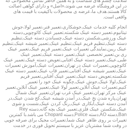
سلامت چشم های شماست و به همین خاطر تمامی محصولاتی که
در این فروشگاه عرضه می شوند،«اصل» و دارای گواهی اصالت
کالا هستند.هدف ما،عرضه ی محصولات باکیفیت با قیمت های
واقعی است.
انجام کلیه خدمات عینک,جوشکاری،تعمیر فنر،تعمیر لولا،جوش
تیتانیوم،تعمیر دسته عینک شکسته,تعمیر عینک کائوچویی,دسته
عینک ورزشی,شکستن دسته عینک,چسباندن دسته عینک,تنظیم
دسته عینک,تنظیم فریم عینک,تنظیم عینک,تعمیر شیشه عینک,تنظیم
عینک ریبن,نمایندگی تعمیرات عینک,تعمیر فریم عینک,تعمیر عینک
ری بن,تعمیر تخصصی عینک,تعمیر دسته عینک,تعمیر عینک
طبی,عینک,تعمیر دسته عینک افتابی,تعویض دسته عینک,تعمیر عینک
کائوچویی,تعمیرات عینک در تهران,تعمیرات عینک,آموزش تعمیرات
عینک,تعمیر شیشه عینک آفتابی,تعمیر قاب عینک,تعمیر دسته عینک
شکسته,تعویض دسته عینک,تعمیر عینک آفتابی,تعمیر فریم
عینک,لولا عینک,جوش عینک,چگونه عینک خود را تعمیر
کنیم,تعمیرات عینک آنلاین,تعمیر لولا عینک,تعمیر عینک آنلاین,تعمیر
عینک مرکز تهران,تعمیر عینک غرب تهران,تعمیر عینک شمال
تهران,پاره شدن نخ عینک,در آمدن شیشه عینک,کج شدن عینک,در
آمدن دسته عینک,آبکاری عینک,رنگ کردن عینک,شست و شوی
عینک,شکستن عینک فلزی,تعمیر عینک بچه گانه,دسته Rey
Ban,دسته AO,دسته Police,دسته Chopard می باشد.با کمترین
تغییرات بر روی ظاهر عینک شما,تعمیرات مجیک برای صرفه جویی
در وقت شما مشتریان عزیز با سیستم تحویل فوری در خدمت