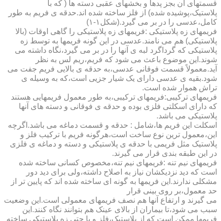
قسمتهای آن بجز پدها و بخشهای عقبی دسته ها ( که با
پلاستیک،پوشیده شده) از فلز ساخته شده اند.حدقه ی فریم به طور
کامل،عدسی را در بر می گیرد.(شکل۱-۱)
فریمهای زه پلاستیکی :فریمهای زه پلاستیکی را گاهی اوقات (بالا
پلاستیکی) هم می نامند.عدسی در این گونه فریمها به توسط زه
پلاستیکی که گرداگرد لبه ی آنها را در بر می گیرد،نگاه داشته می
شوند.این موضوع باعث می شود که فریم،ریم لس به نظر
آید.معمولاً قسمت فوقانی عدسی،به حدقه ی بالایی فریم جفت می
شود.بقیه ی عدسی دارای یک شیار جزیی است،که به وسیله ی
تراش هموار شده است.
فریمهای ترکیبی:فریمهای ترکیبی،به طور معمول فریمهایی هستند
که دارای اسکلتی فلزی بوده و حدقه ی فوقانی و دسته های آنها
پلاستیکی می باشد.
اسکلت این فریم ها،شامل : حدقه و قسمت دماغه می باشد.اگرچه
این،معمول ترین نوع ساخت است،هرگونه فریم با ترکیب فلز و
پلاستیک مثل فریمی با حدقه ی پلاستیکی و دسته و دماغه ی فلزی
در این طبقه بندی قرار می گیرند.
فریمهای نیم تنه :فریمهای نیم تنه،مخصوص کسانی ساخته شده
است که دید نزدیکشان نیاز به اصلاح داشته،ولی برای دید دور
مشکلی ندارند.این فریمها به گونه ای ساخته شده اند که پایین تر از
حد معمول،بر روی بینی قرار
می گیرند و ارتفاع آنها هم نصف فریمهای معمولی است.این وضعیت
سبب می شود،تا بیماران از بالای عینک هم بتوانند نگاه کنند.این
فریمها ممکن است که از پلاستیک،فلز و یا حتی زه پلاستیکی ساخته