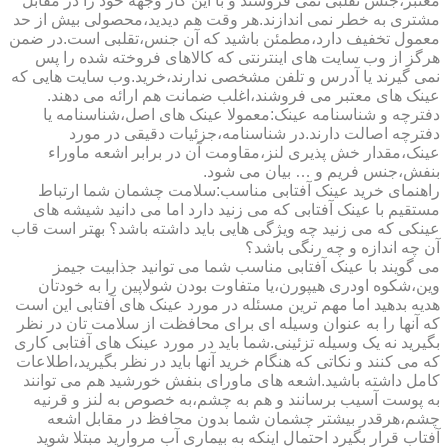
معتبر،جنس تقلبی نمی فروشند و با این کار وجهه خود را در مقابل
مشتری به خطر نمی اندازند.هر وقت هم دیدید،محصولی بیش از حد
معمول تخفیف دارد،مطمئن باشید که آن جنس،تقلبی است.در ضمن
هرگز از وب سایت های اینترنتی که کالاهای فروخته شده را پس
نمی گیرند یا آدرس و تلفن مشخصی ندارند،خرید.وب سایت هایی که
عینک های معتبر می فروشند،اغلب ضمانت هم ارائه می دهند.
دفترچه و شناسنامه عینک:معمولا عینک های اصل،شناسنامه یا
دفترچه اصالت دارند.در شناسنامه،جزئیات دقیقی در مورد
عینک،مقدار خش پذیری لنز،مقاومت آن در برابر اشعه ماوراء
بنفش،جنس فریم و … بیان می شود.
راهنمای خرید عینک آفتابی مناسب:سلامت چشمان شما ارتباط
مستقیم با عینک آفتابی که می زنید دارد اما می دانید شیشه های
عینکی که می زنید چه ویژگی هایی باید داشته باشد؟ بهتر است قاب
آن چه اندازه و چه رنگی باشد؟
می گویند با عینک آفتابی مناسب شما می توانید جذابیت جیمز
وین،شکوه اودری هیپورن،یا متفاوت بودن شولاپین را به خودتان
هدیه بدهید اما مهم ترین مسئله در مورد عینک های آفتابی این است
که آنها را به عنوان وسیله ای برای محافظت از سلامت تان در نظر
بگیرید نه یک وسیله تزئینی.شما باید در مورد عینک های آفتابی کاری
که می کنند و نکاتی که هنگام خرید آنها باید در نظر بگیرید،اطلاعات
کامل داشته باشید.اشعه های ماورای بنفش خورشید هم می توانند
به پوست آسیب برسانند و هم به چشم،به خصوص به لنز و قرنیه
چشم،هرقدر بیشتر چشمان شما بدون محافظ در مقابل اشعه
آفتاب قرار بگیرد احتمال اینکه به بیماری آب مروارید مبتلا شوید