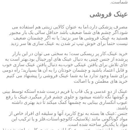
شماست.
عینک فروشی
مصرف پزشکی دارد،اما به عنوان کالایی زینتی هم استفاده می
شود.اگر چشم های شما ضعیف باشد حداقل سالی یک بار مجبور
هستید به عینک فروشی ها سر بزنید؛ یا نه اگر چشمتان ضعیف
نیست حتماً برای خوش تیپ تر شدن به عینک سازی ها سر زدید
خرید عینک،کار پر ریسکی ست؛ به سختی می توان در این بازار
پرشده از جنس چینی به دنبال عینک های اورجینال بود.بهتر است به
جای تلاش برای یافتن عینکی خوب،به دنبال یافتن عینک سازی خوب
و قابل اعتماد باشید و چشمان خودتان را به آن ها بسپارید؛ راه دومی
برای شما وجود ندارد ما به شما عینک فروشی را پیشنهاد می کنیم
خرید های مطمئن و با اصالت
عینک از دو عدسی و یک قاب یا فریم درست شده استکه توسط بینی
و گوشها نگه داشته میشود و جلوی چشم قرار میگیرد.عینک با رفع
عیوب انکساری بینایی به چشمها کمک میکند تا دید بهتری داشته
باشند.
جنس :عینک ها بسته به نوع کاربرد آنها و سلیقه ای افراد خاص از
مواد گوناگونی مانند :پلاستیک،کائوچو،استات،فلز و یا ترکیب این
مواد با یکدیگر ساخته شده است.
عدسی یا لنز :جنس عدسی عینکها از دو دسته ی کلی ساخته شده :۱