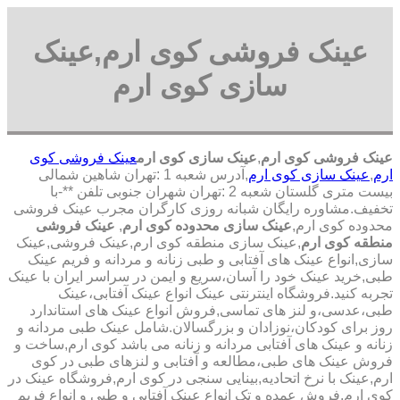
عینک فروشی کوی ارم,عینک
سازی کوی ارم
عینک فروشی کوی ارم
,
عینک سازی کوی ارم
عینک فروشی کوی
ارم
,
عینک سازی کوی ارم
,آدرس شعبه 1 :تهران شاهین شمالی
بیست متری گلستان شعبه 2 :تهران شهران جنوبی تلفن **-با
تخفیف.مشاوره رایگان شبانه روزی کارگران مجرب عینک فروشی
محدوده کوی ارم,
عینک سازی محدوده کوی ارم
,
عینک فروشی
منطقه کوی ارم
,عینک سازی منطقه کوی ارم,عینک فروشی,عینک
سازی,انواع عینک های آفتابی و طبی زنانه و مردانه و فریم عینک
طبی,خرید عینک خود را آسان،سریع و ایمن در سراسر ایران با عینک
تجربه کنید.فروشگاه اینترنتی عینک انواع عینک آفتابی،عینک
طبی،عدسی،و لنز های تماسی,فروش انواع عینک های استاندارد
روز برای کودکان،نوزادان و بزرگسالان.شامل عینک طبی مردانه و
زنانه و عینک های آفتابی مردانه و زنانه می باشد کوی ارم,ساخت و
فروش عینک های طبی،مطالعه و آفتابی و لنزهای طبی در کوی
ارم,عینک با نرخ اتحادیه,بینایی سنجی در کوی ارم,فروشگاه عینک در
کوی ارم,فروش عمده و تک انواع عینک آفتابی و طبی و انواع فریم