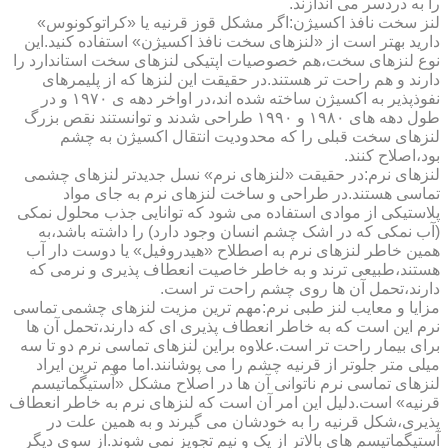
را به دردسر می اندازند.
لنز سخت نافذ اکسیژن:اگر مشکل قوز قرنیه یا «کراتوکونوس»
دارید بهتر است از «لنزهای سخت نافذ اکسیژن» استفاده کنید.این
نوع لنزهای سخت،هم خصوصیات اپتیکی لنزهای سخت استاندارد را
دارند و هم راحت تر هستند.در حقیقت این لنزها که از پلیمرهای
نفوذپذیر به اکسیژن ساخته شده اند،در اواخر دهه ی ۱۹۷۰ و در
طول دهه های ۱۹۸۰ و ۱۹۹۰ طراحی شدند و توانستند نقص بزرگ
لنزهای سخت قبلی را که محدودیت انتقال اکسیژن به چشم
بود،اصلاح کنند.
لنزهای نرم:در حقیقت «لنزهای نرم» نسل جدیدتر لنزهای چشمی
تماسی هستند.در طراحی و ساخت لنزهای نرم به جای مواد
پلاستیکی از موادی استفاده می شود که توانایی جذب محلول نمکی
(آب نمکی که در اشک چشم انسان وجود دارد) را داشته باشد،به
همین خاطر لنزهای نرم به اصطلاح «هیدروفیل» یا دوست دار آب
هستند،طبیعی ترند و به خاطر خاصیت انعطاف پذیری و نرمی که
دارند،تحمل آن ها روی چشم راحت تر است.
مزایا و معایب لنز طبی نرم:مهم ترین مزیت لنزهای چشمی تماسی
نرم این است که به خاطر انعطاف پذیری ای که دارند،تحمل آن ها
برای بیمار راحت تر است.علاوه براین لنزهای تماسی نرم دو تا سه
میلی متر جلوتر از قرنیه چشم را می پوشانند.اما مهم ترین ایراد
لنزهای تماسی نرم ناتوانی آن ها در اصلاح مشکل «آستیگماتیسم
قرنیه» است.دلیل این امر آن است که لنزهای نرم به خاطر انعطاف
پذیری،شکل قرنیه را به خودشان می گیرند و به همین علت در
آستیگماتیسم های بالاتر از یک و نیم تجویز نمی شوند.از سوی دیگر