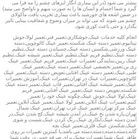
بیشتر می شود (در این بیماری انگار لنزهای چشم را مه فرا می
گیرد و شما اجسام و انسان ها را به صورت مبهم و ناواضح می بینید)
در ضمن اشعه های خورشید باعث بیماری تخریب بافت ماکولای
چشم می شوند که می تواند بر میزان وضوح و شفافیت بینایی تاثیر
بگذارد و حتی باعث کوری شود.
انجام کلیه خدمات عینک,جوشکاری،تعمیر فنر،تعمیر لولا،جوش
تیتانیوم،تعمیر دسته عینک شکسته,تعمیر عینک کائوچویی,دسته
عینک ورزشی,شکستن دسته عینک,چسباندن دسته عینک,تنظیم
دسته عینک,تنظیم فریم عینک,تنظیم عینک,تعمیر شیشه عینک,تنظیم
عینک ریبن,نمایندگی تعمیرات عینک,تعمیر فریم عینک,تعمیر عینک
ری بن,تعمیر تخصصی عینک,تعمیر دسته عینک,تعمیر عینک
طبی,عینک,تعمیر دسته عینک افتابی,تعویض دسته عینک,تعمیر عینک
کائوچویی,تعمیرات عینک در تهران,تعمیرات عینک,آموزش تعمیرات
عینک,تعمیر شیشه عینک آفتابی,تعمیر قاب عینک,تعمیر دسته عینک
شکسته,تعویض دسته عینک,تعمیر عینک آفتابی,تعمیر فریم
عینک,لولا عینک,جوش عینک,چگونه عینک خود را تعمیر
کنیم,تعمیرات عینک آنلاین,تعمیر لولا عینک,تعمیر عینک آنلاین,تعمیر
عینک مرکز تهران,تعمیر عینک غرب تهران,تعمیر عینک شمال
تهران,پاره شدن نخ عینک,در آمدن شیشه عینک,کج شدن عینک,در
آمدن دسته عینک,آبکاری عینک,رنگ کردن عینک,شست و شوی
عینک,شکستن عینک فلزی,تعمیر عینک بچه
گانه,دسته,دسته,دسته,دسته می باشد.با کمترین تغییرات بر روی
ظاهر عینک شما,تعمیرات مجیک برای صرفه جویی در وقت شما