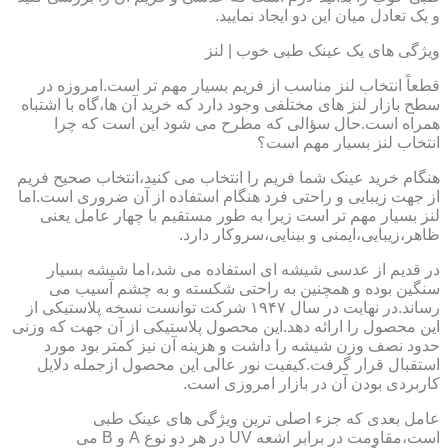
و یک تعادل میان این دو ایجاد نمایید.
ویژگی های یک عینک طبی خوب | لنز
قطعاً انتخاب لنز مناسب از فریم بسیار مهم تر است.امروزه در
سطح بازار لنز های مختلفی وجود دارد که خرید آن ها،گاه با اشتباه
همراه است.حال سؤالی که مطرح می شود این است که چرا
انتخاب لنز بسیار مهم است؟
هنگام خرید عینک شما فریم را انتخاب می کنید،انتخاب صحیح فریم
از جهت زیبایی و راحتی فرد هنگام استفاده از آن ضروری است.اما
لنز بسیار مهم تر است زیرا به طور مستقیم با چهار عامل یعنی
ظاهر،زیبایی،ایمنی و بینایی،سروکار دارد.
در قدیم از عدسی شیشه ای استفاده می شد،اما شیشه بسیار
سنگین بوده و همچنین به راحتی شکسته و به چشم آسیب می
رساند.در نهایت در سال ۱۹۴۷ شرکت توانست نسخه پلاستیکی از
این محصول را ارائه دهد.این محصول پلاستیکی از آن جهت که وزنی
حدود نصف وزن شیشه را داشت و هزینه آن نیز کمتر بود مورد
استقبال قرار گرفت.کیفیت نور عالی این محصول ازجمله دلایل
کاربردی بودن آن در بازار امروزی است.
عامل بعدی که جزء اصلی ترین ویژگی های عینک طبی
است،مقاومت در برابر اشعه UV در هر دو نوع A و B می