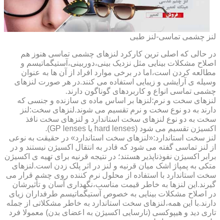
لنز چشمی تماسی-لنز طبی
در حالی که اصلی ترین کارکرد لنزهای چشمی تماسی هنوز هم
اصلاح مشکلات بینایی مثل نزدیک بینی،دوربینی،آستیگماتیسم و
مطالعه کردن است،اما در برخی موارد افراد از آن ها به عنوان
وسیله ی آرایشی و زیبایی استفاده می کنند.در هر صورت لنزهای
چشمی تماسی انواع و کاربردهای گوناگون دارند.
لنزهای سخت و نرم:لنزها بر اساس ماده ی سازنده و جنسی که
دارند به دو نوع سخت و نرم تقسیم می شوند.لنزهای سخت:لنز
سخت به دو نوع لنزهای سخت استاندارد و لنزهای سخت نافذ
اکسیژن تقسیم می شود (hard lenses یا GP lenses).
لنز سخت استاندارد:«لنزهای سخت استاندارد» در حقیقت به نوعی
از لنز تماسی گفته می شود که قادر به انتقال اکسیژن نیستند و در
برابر اکسیژن نفوذناپذیر هستند؛ در نتیجه قرنیه برای تهیه ی اکسیژن
متکی به پمپاژ اشک میان قرنیه و لنز در اثر پلک زدن است.لنزهای
سخت استاندارد با استفاده از محلول نرم کننده روی چشم قرار می
گیرند.این لنزها به خاطر قیمت مناسب،نگهداری آسان و تأثیرشان
در اصلاح مشکلات بینایی به خصوص آستیگماتیسم طرفداران زیای
دارند.با این همه،لنزهای سخت استاندارد به خاطر مشکلاتی از جمله
تاری دید و هیپوکسی (نارسایی اکسیژن به اعضای بدن) معمولا فرد