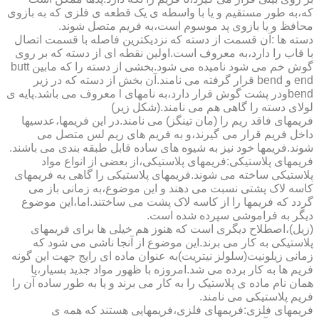
که،به طور مستقیم و یا با واسطه ی یک قطعه ی فلزی که به بازوی
محافظ و یا بازوی پد موسوم است،به فریم متصل شوند.
دسته ها :آن قسمت از دسته که نزدیکترین فاصله با قسمت اتصال
با قاب را دارد،به معروف است.اولین نقطه ای از دسته که بر روی
گوش خم می شود نامیده می شود.بخشی از دسته را که مابین butt
end و bend قرار گرفته می نامند.آن بخش از دسته که در زیر
bendودر پشت گوش قرار دارد،به نامهای l معروف می باشد.پایه ی
لولای دسته را گاهی هم می نامند.(شکل زیر)
فریمهای فاقد ریم را (مان تینگز) می نامند.در این فریمها،عدسیها
داخل فریم قرار می گیرند،و به فریم های ریم لس متصل می
شوند.فریمها خود نیز به شیوه های ساده قابل طبقه بندی می باشند.
فریمهای پلاستیکی:فریمهای پلاستیکی،از بعضی از انواع مواد
پلاستیکی ساخته می شوند.فریمهای پلاستیکی را گاهی به فریمهای
کاسه لاک پشتی نسبت می دهند و این موضوع،به زمانی باز می
گردد که فریمها را از کاسه لاک پشت می ساختند.اما،این موضوع
دیگر به فراموشی سپرده شده است.
(زیل)،اصطلاح دیگری است که هنوز هم خیلی ها برای فریمهای
پلاستیکی به کار می برند.این موضوع از آنجا ناشی می شود که
زمانی زیلونیت(سلولز نیتریت)به عنوان ماده ای رایج جهت این گونه
فریم ها به کار برده می شد.امروزه با ظهور مواد جدید بسیار،یا
همان نام ماده ی پلاستیک را به کار می برند و یا به طور ساده آن را
فریم پلاستیکی می نامند.
فریمهای فلزی:فریمهای فلزی،فریمهایی هستند که همه ی