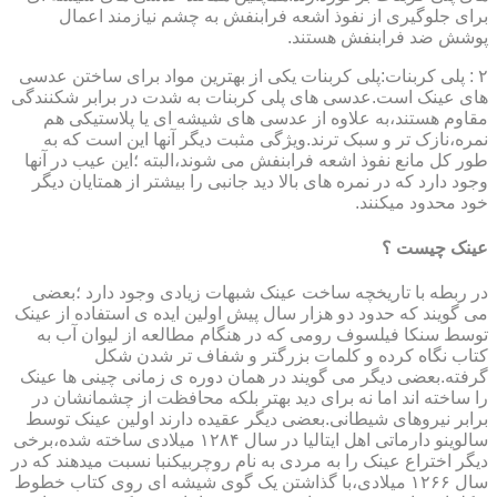
برای جلوگیری از نفوذ اشعه فرابنفش به چشم نیازمند اعمال
پوشش ضد فرابنفش هستند.
۲ : پلی کربنات:پلی کربنات یکی از بهترین مواد برای ساختن عدسی
های عینک است.عدسی های پلی کربنات به شدت در برابر شکنندگی
مقاوم هستند،به علاوه از عدسی های شیشه ای یا پلاستیکی هم
نمره،نازک تر و سبک ترند.ویژگی مثبت دیگر آنها این است که به
طور کل مانع نفوذ اشعه فرابنفش می شوند،البته ؛این عیب در آنها
وجود دارد که در نمره های بالا دید جانبی را بیشتر از همتایان دیگر
خود محدود میکنند.
عینک چیست ؟
در ربطه با تاریخچه ساخت عینک شبهات زیادی وجود دارد ؛بعضی
می گویند که حدود دو هزار سال پیش اولین ایده ی استفاده از عینک
توسط سنکا فیلسوف رومی که در هنگام مطالعه از لیوان آب به
کتاب نگاه کرده و کلمات بزرگتر و شفاف تر شدن شکل
گرفته.بعضی دیگر می گویند در همان دوره ی زمانی چینی ها عینک
را ساخته اند اما نه برای دید بهتر بلکه محافظت از چشمانشان در
برابر نیروهای شیطانی.بعضی دیگر عقیده دارند اولین عینک توسط
سالوینو دارماتی اهل ایتالیا در سال ۱۲۸۴ میلادی ساخته شده،برخی
دیگر اختراع عینک را به مردی به نام روچربیکنبا نسبت میدهند که در
سال ۱۲۶۶ میلادی،با گذاشتن یک گوی شیشه ای روی کتاب خطوط