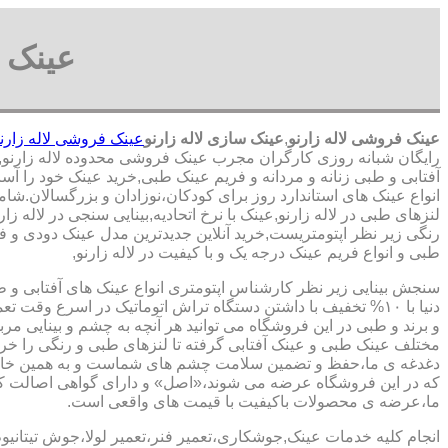
عینک ف
عینک فروشی لاله زارنو
,
عینک سازی لاله زارنو
عینک فروشی لاله زارن
رایگان شبانه روزی کارگران مجرب عینک فروشی محدوده لاله زارنو,
آفتابی و طبی زنانه و مردانه و فریم عینک طبی,خرید عینک خود را آ
انواع عینک های استاندارد روز برای کودکان،نوزادان و بزرگسالان.شا
لنزهای طبی در لاله زارنو,عینک با نرخ اتحادیه,بینایی سنجی در لاله 
رنگی زیر نظر اپتومتریست,خرید آنلاین جدیدترین مدل عینک دودی و فری
طبی و انواع فریم عینک درجه یک و با کیفیت در لاله زارنو,
سنجش بینایی زیر نظر کارشناس
اپتومتری انواع عینک های آفتابی و 
دنیا با ۱۰% تخفیف با داشتن دستگاه تراش اتوماتیک در اسرع وقت 
و برند و طبی در این فروشگاه می توانید هر آنچه به چشم و بینایی مر
مختلف عینک طبی و عینک آفتابی گرفته تا لنزهای طبی و رنگی را خری
دغدغه ی ما،حفظ و تضمین سلامت چشم های شماست و به همین خا
که در این فروشگاه عرضه می شوند،«اصل» و دارای گواهی اصالت کا
ما،عرضه ی محصولات باکیفیت با قیمت های واقعی است.
انجام کلیه خدمات عینک,جوشکاری،تعمیر فنر،تعمیر لولا،جوش تیتانیو