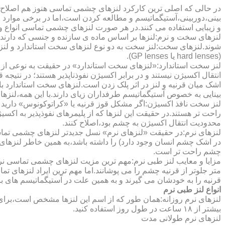
در حالی که اصلی ترین کارکرد لنزهای چشمی تماسی هنوز هم اصلاح 
بینی،دوربینی،آستیگماتیسم و مطالعه کردن است،اما در برخی موارد اف
و زیبایی استفاده می کنند.در هر صورت لنزهای چشمی تماسی انواع و ک
لنزهای سخت و نرم:لنزها بر اساس ماده ی سازنده و جنسی که دارند
شوند.لنزهای سخت:لنز سخت به دو نوع لنزهای سخت استاندارد و ل
(hard lenses یا GP lenses).
لنز سخت استاندارد:«لنزهای سخت استاندارد» در حقیقت به نوعی از 
انتقال اکسیژن نیستند و در برابر اکسیژن نفوذناپذیر هستند؛ در نتیجه 
اشک میان قرنیه و لنز در اثر پلک زدن است.لنزهای سخت استاندارد ب
بینایی به خصوص آستیگماتیسم طرفداران زیای دارند.با این همه،لنزها
لنز سخت نافذ اکسیژن:اگر مشکل قوز قرنیه یا «کراتوکونوس» دارید 
محدودیت انتقال اکسیژن به چشم بود،اصلاح کنند.
لنزهای نرم:در حقیقت «لنزهای نرم» نسل جدیدتر لنزهای چشمی تماس
در اشک چشم انسان وجود دارد) را داشته باشد،به همین خاطر لنزهای
چشم راحت تر است.
مزایا و معایب لنز طبی نرم:مهم ترین مزیت لنزهای چشمی تماسی نرم 
متر جلوتر از قرنیه چشم را می پوشانند.اما مهم ترین ایراد لنزهای 
قرنیه را به خودشان می گیرند و به همین علت در آستیگماتیسم های با
انواع لنز طبی نرم
لنزهای نرم روزانه:همان طور که از اسم این لنزها مشخص است،برای اس
بیشتر از ۱۸ ساعت در طول روز استفاده کنید.
لنزهای نرم طولانی مدت