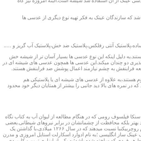
ابندایی ترین ماده ای که در ساخت عدسی عینک از آن استفاده شد شیشه است.البته امروزه نیز گاه
 که سازندگان عینک به فکر تهیه نوع دیگری از عدسی ها
ند.به دلیل اینکه این نوع عدسی ها بسیار آسان تر از شیشه خش
ذیری دو چندان میکند.این عدسی ها همچون عدسی های شیشه ای در
اشعه فرابنفش به چشم نیازمند اعمال پوشش ضد فرابنفش هستند.
م هستند،به علاوه از عدسی های شیشه ای یا پلاستیکی هم
 در نمره های بالا دید جانبی را بیشتر از همتایان دیگر خود محدود
سنکا فیلسوف رومی که در هنگام مطالعه از لیوان آب به کتاب نگاه
د بهتر بلکه محافظت از چشمانشان در برابر نیروهای شیطانی.بعضی
دیگر عقیده دارند اولین عینک توسط سالوینو دارماتی اهل ایتالیا در سال ۱۲۸۴ میلادی ساخته شده،برخی دیگر اختراع عینک را به مردی به نام روچربیکنبا نسبت میدهند که در سال ۱۲۶۶ میلادی،با گذاشتن یک
وط و کلمات را درشت تر و واضح تر می دید.اما چیزی که مشخص است این است که در سال ۱۷۲۷ میلادی یک عینک ساز انگلیسی ؛به نام ادوارد اسکارلت استایل امروزی و مدرن
 هر فردی که ساخته شده باشد؛به یکی از ابزاری ترین و کاربردی