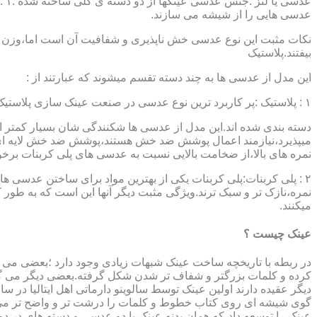
عدسی هایی را از شیشه می سازند.
نکات مثبت این نوع عدسی خش ناپذیری و شفافیت آن است اما،وزن ب
بیفتند.پلاستیک
این مدل از عدسی ها به چند دسته تقسم میشوند که عبارتند از :
۱ : پلاستیک :پر کاربرد ترین نوع عدسی در صنعت عینک سازی پلاستیک CR39 میباشد که بسته به نوع پوشش آنها،به انواعی نظیر : پلاستیک ساده،پلاستیک آنتی رفلکس،پلاستیک ضد خش،پلاستیک آب گریز و …..
دسته بندی شده اند.این مدل از عدسی ها شکنندگی شان بسیار کمتر ا
میپذیرد،نیازمند اعمال پوشش ضد خش هستند،پوشش ضد خش لایه ای 
نمره های بالا،از ضخامت بالایی نسبت به عدسی های پلی کربنات بر
۲ : پلی کربنات:پلی کربنات یکی از بهترین مواد برای ساختن عدسی
نمره،نازک تر و سبک ترند.ویژگی مثبت دیگر آنها این است که به طور کل 
میکنند.
عینک چیست ؟
در ربطه با تاریخچه ساخت عینک شبهات زیادی وجود دارد ؛بعضی می گو
کرده و کلمات بزرگتر و شفاف تر شدن شکل گرفته.بعضی دیگر می گویند
عینک را توسعه داد،که همان بدنه عینک با دو عدسی و دسته های در د