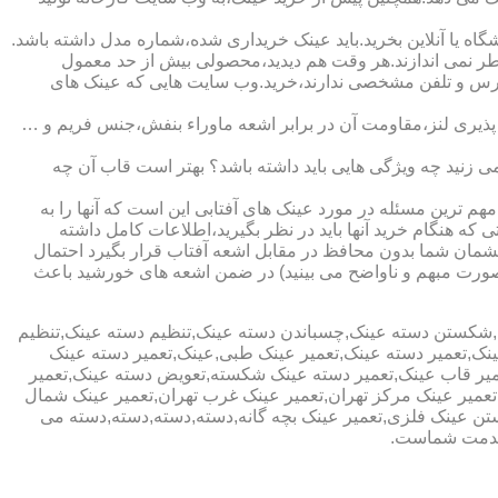
ا آنلاین بخرید.باید عینک خریداری شده،شماره مدل داشته باشد.
خطر نمی اندازند.هر وقت هم دیدید،محصولی بیش از حد معمول
آدرس و تلفن مشخصی ندارند،خرید.وب سایت هایی که عینک های
پذیری لنز،مقاومت آن در برابر اشعه ماوراء بنفش،جنس فریم و …
 زنید چه ویژگی هایی باید داشته باشد؟ بهتر است قاب آن چه
هم ترین مسئله در مورد عینک های آفتابی این است که آنها را به
 که هنگام خرید آنها باید در نظر بگیرید،اطلاعات کامل داشته
مان شما بدون محافظ در مقابل اشعه آفتاب قرار بگیرد احتمال
به صورت مبهم و ناواضح می بینید) در ضمن اشعه های خورشید باعث
ی,شکستن دسته عینک,چسباندن دسته عینک,تنظیم دسته عینک,تنظیم
ینک,تعمیر دسته عینک,تعمیر عینک طبی,عینک,تعمیر دسته عینک
عمیر قاب عینک,تعمیر دسته عینک شکسته,تعویض دسته عینک,تعمیر
ن,تعمیر عینک مرکز تهران,تعمیر عینک غرب تهران,تعمیر عینک شمال
 عینک فلزی,تعمیر عینک بچه گانه,دسته,دسته,دسته,دسته می
 خدمت شماست.