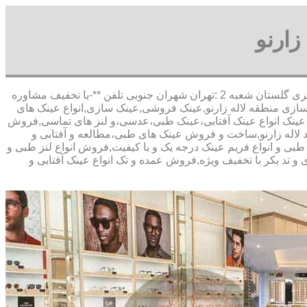
زارنو
,آدرس شعبه 1 :تهران شاهین شمالی بیست متری گلستان شعبه 2 :تهران شهران جنوبی تلفن **-با تخفیف مشاوره
سازی منطقه لاله زارنو,عینک فروشی,عینک سازی,انواع عینک های
نتی عینک انواع عینک آفتابی،عینک طبی،عدسی،و لنز های تماسی,فروش
اشد لاله زارنو,ساخت و فروش عینک های طبی،مطالعه و آفتابی و
 و طبی و انواع فریم عینک درجه یک و با کیفیت,فروش انواع لنز طبی و
 و تد بکر با تخفیف ویژه,فروش عمده و تک انواع عینک آفتابی و