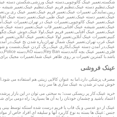
شکسته,تعمیر عینک کائوچویی,دسته عینک ورزشی,شکستن دسته عین
عینک,تنظیم دسته عینک,تنظیم فریم عینک,تنظیم عینک,تعمیر شیشه ع
ریبن,نمایندگی تعمیرات عینک,تعمیر فریم عینک,تعمیر عینک ری بن,ت
عینک,تعمیر دسته عینک,تعمیر عینک طبی,عینک,تعمیر دسته عینک افت
عینک,تعمیر عینک کائوچویی,تعمیرات عینک در تهران,تعمیرات عینک,
عینک,تعمیر شیشه عینک آفتابی,تعمیر قاب عینک,تعمیر دسته عینک 
عینک,تعمیر عینک آفتابی,تعمیر فریم عینک,لولا عینک,جوش عینک,چگون
کنیم,تعمیرات عینک آنلاین,تعمیر لولا عینک,تعمیر عینک آنلاین,تعمیر ع
عینک غرب تهران,تعمیر عینک شمال تهران,پاره شدن نخ عینک,در آم
عینک,در آمدن دسته عینک,آبکاری عینک,رنگ کردن عینک,شست و ش
باشد.با کمترین تغییرات بر روی ظاهر عینک شما,تعمیرات مجیک بر
عینک فروشی
مصرف پزشکی دارد،اما به عنوان کالایی زینتی هم استفاده می شود.ا
خوش تیپ تر شدن به عینک سازی ها سر زدید
خرید عینک،کار پر ریسکی ست؛ به سختی می توان در این بازار پرشده 
اعتماد باشید و چشمان خودتان را به آن ها بسپارید؛ راه دومی برای 
عینک از دو عدسی و یک قاب یا فریم درست شده استکه توسط بینی و گو
جنس :عینک ها بسته به نوع کاربرد آنها و سلیقه ای افراد خاص از مواد