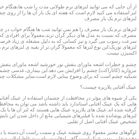
از آن جایی که می توانید لنزهای نرم طولانی مدت را شب ها،هنگام خو
لنز استفاده می کنید لازم است که هفته ای یک بار آن ها را از روی 
لنزهای نرم یک بار مصرف
لنزهای نرم یک بار مصرف را هم نمی توانید شب ها هنگام خواب در چشم
مصرف که نسبت به مدل های دیگر گران ترند،معمولاً برای افرادی که
سرعت رسوب می گیرد و نیز کسانی که به دلیل مشغله ی زیاد فرصت ت
لنزهای توریک:این نوع لنزها که معمولاً گران تر از بقیه ی لنزهای نر
اکسیژن نیست.
مروارید (کاتاراکت) چشم را افزایش می دهد.این بیماری،عدسی چشم ر
شبکیه چشم است که برای وضوح بینایی لازم است.سایر مشکلات چش
عینک آفتابی پلاریزه چیست؟
یکی از شیوه های مؤثر در محافظت از چشمان استفاده از عینک آفتاب
گرفته شده اند.عینک های پلاریزه عینک هایی هستند که لنز آن ها با ی
لنزهای پوشانده شده با فیلترهای شیمیایی مانع از داخل شدن این تابش
تشخیص عینک آفتابی اصل از تقلبی
لوگوهای معتبر معمولا روی شیشه عینک و سمت راست آن،دسته یا داخل 
دهنده تقلبی بودن عینک است.گاهی اوقات در نام برند،غلط املایی دیده