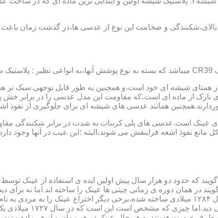
عدسی یا لنز :جنس عدسی عینکها از دو دسته ی کلی ساخته شده :۱ : شیشه۲: پلاستیک شیشه اولین و 
الای،شکنندگی و ضخامت این نوع از عدسی ها،در گذشت زمان باعث شد
ز همتای شیشه ای خود است،و همچنین به طور قابل توجهی سبک تر هست
نازک از ماده ای است،که مقاومت این مدل عدسی را در برابر خش پ
خوردارند.همچنین همانند عدسی های شیشه ای برای جلوگیری از نفوذ 
 های عینک است.عدسی های پلی کربنات به شدت در برابر شکنندگی مقاو
مانع نفوذ اشعه فرابنفش می شوند،البته ؛این عیب در آنها وجود دارد که
یند که حدود دو هزار سال پیش اولین ایده ی استفاده از عینک توسط 
 در همان دوره ی زمانی چینی ها عینک را ساخته اند اما نه برای دی
گوی شیشه ای روی کتاب خط
و طرف صورت هستند.به هر حال عینک در هر زمان و از هر ماده و توسط