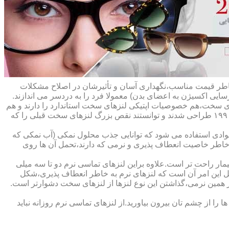
ه خاطر قیمت مناسب،نگهداری آسان و تأثیرشان در اصلاح مشکلات
سایی اکسیژن به اعضای بدن) معمولا فرد را به دردسر می اندازند.
ای سخت،هم خصوصیات اپتیکی لنزهای سخت استاندارد را دارند و هم
راحت تر هستند.در حقیقت این لنزها که از پلیمرهای نفوذپذیر به اکسیژن ساخته شده اند،در اواخر دهه ی ۱۹۷۰ و در طول دهه های ۱۹۸۰ و ۱۹۹۰ طراحی شدند و توانستند نقص بزرگ لنزهای سخت قبلی را که
وادی استفاده می شود که توانایی جذب محلول نمکی (آب نمکی که
 خاطر خاصیت انعطاف پذیری و نرمی که دارند،تحمل آن ها روی
مار راحت تر است.علاوه براین لنزهای تماسی نرم دو تا سه میلی
لیل این امر آن است که لنزهای نرم به خاطر انعطاف پذیری،شکل
اطر همین نرمی،گذاشتن این نوع لنزها از لنزهای سخت دشوارتر است.
ا از چشم تان بیرون بیاورید.از لنزهای تماسی نرم روزانه نباید