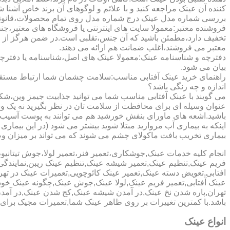
کننده آن عینک مراجعه کنید و با علائم و لوگوهای آن برند خاص آشنا 
بررسی شماره مدل عینک درج شماره مدل روی تمام محصولات،قانونی ج
فروشنده معتبر:معمولا سایت های اینترنتی یا فروشگاه های معتبر،جن
تخفیف دارد،مطمئن باشید که آن جنس،تقلبی است.در ضمن هرگز از وب
معتبر می فروشند،اغلب ضمانت هم ارائه می دهند.
دفترچه و شناسنامه عینک:معمولا عینک های اصل،شناسنامه یا دفترچ
بیان می شود.
راهنمای خرید عینک آفتابی مناسب:سلامت چشمان شما ارتباط مستقیم ب
اندازه و چه رنگی باشد؟
می گویند با عینک آفتابی مناسب شما می توانید جذابیت جیمز وین،شکوه
عنوان وسیله ای برای محافظت از سلامت تان در نظر بگیرید نه یک وسیل
باشید.اشعه های ماورای بنفش خورشید هم می توانند به پوست آسیب 
اینکه به بیماری آب مروارید مبتلا شوید بیشتر می شود (در این بیما
بیماری تخریب بافت ماکولای چشم می شوند که می تواند بر میزان وضو
انجام کلیه خدمات عینک,جوشکاری،تعمیر فنر،تعمیر لولا،جوش تیتا
فریم عینک,تنظیم عینک,تعمیر شیشه عینک,تنظیم عینک ریبن,نمایندگ
افتابی,تعویض دسته عینک,تعمیر عینک کائوچویی,تعمیرات عینک در ت
عینک آفتابی,تعمیر فریم عینک,لولا عینک,جوش عینک,چگونه عینک خود ر
تهران,پاره شدن نخ عینک,در آمدن شیشه عینک,کج شدن عینک,در آم
باشد.با کمترین تغییرات بر روی ظاهر عینک شما,تعمیرات مجیک بر
انواع عینک