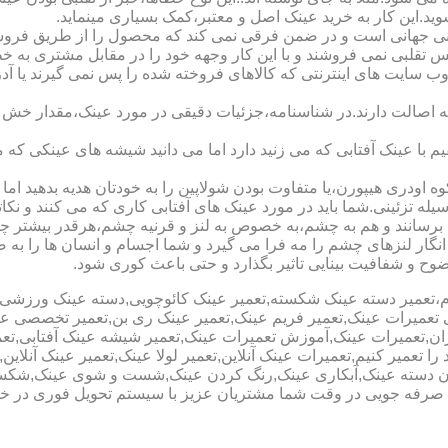
شوید.این کار به خرید عینک اصل و معتبر،کمک بسیاری مینماید.
هانی است و در ضمن فرقی نمی کند که محصول را از طریق فروشگاه ی
س تقلبی نمی فروشند و با این کار وجهه خود را در مقابل مشتری به 
 سایت های اینترنتی که کالاهای فروخته شده را پس نمی گیرند یا 
ه اصالت دارند.در شناسنامه،جزئیات دقیقی در مورد عینک،مقدار خش 
ا عینک آفتابی که می زنید دارد اما می دانید شیشه های عینکی که می
 اودری هیپورن،یا متفاوت بودن شولاپین را به خودتان هدیه بدهید اما م
ه تزئینی.شما باید در مورد عینک های آفتابی کاری که می کنند و نکاتی
برسانند و هم به چشم،به خصوص به لنز و قرنیه چشم،هرقدر بیشتر چش
ری انگار لنزهای چشم را مه فرا می گیرد و شما اجسام و انسان ها را 
ح و شفافیت بینایی تاثیر بگذارد و حتی باعث کوری شود.
نیوم،تعمیر دسته عینک شکسته,تعمیر عینک کائوچویی,دسته عینک ورزش
ی تعمیرات عینک,تعمیر فریم عینک,تعمیر عینک ری بن,تعمیر تخصصی ع
هران,تعمیرات عینک,آموزش تعمیرات عینک,تعمیر شیشه عینک آفتابی,ت
ا تعمیر کنیم,تعمیرات عینک آنلاین,تعمیر لولا عینک,تعمیر عینک آنلای
دن دسته عینک,آبکاری عینک,رنگ کردن عینک,شست و شوی عینک,شکستن
ای صرفه جویی در وقت شما مشتریان عزیز با سیستم تحویل فوری در