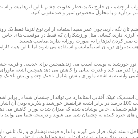
اب،از چشم تان خارج نکنید،خطر عفونت چشم با این لنزها بیشتر است و 
چشم بردارید و با محلول مخصوص تمیز و ضدعفونی کنید.
 تان نگه دارید،چون عمر مفید استفاده از این نوع لنزها فقط یک روز
 آلرژی دارند،کسانی مثل ورزشکاران که فقط در موقعیت های خاص می خ
میز کردن لنزها را به صورت روزانه ندارند،مناسب هستند.
م هستند،برای درمان آستیگماتیسم استفاده می شوند اما با این همه کار
ا کدر می کند و قدرت بینایی را کاهش می دهد.همچنین اشعه ماورای 
می وابسته به اشعه ماورای بنفش شامل ناخنک چشم و پیش ناخنک 
ی است.یک عینک آفتابی استاندارد می تواند از چشمان شما در برابر 
هایی که یک عینک آفتابی استاندارد باید داشته باشد می توان به محافظت 100 درصد در برابر اشعه ف
ک فیلم شیمیایی خاص پوشانده شده که میزان شدت نور را کاهش می دهند 
 های خیره کننده به چشمان شما می شوند و درنتیجه شما می توانید با 
دسته عینک قرار می گیرند و اندازه،فونت نوشتاری و رنگ ثابتی دارند.
 می شود.مثلا به جای نوشته اند:.این نوع خطاها،خبر از تقلبی بودن ع