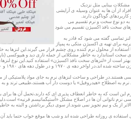
مشکلات بینایی مثل نزدیک
راد از آن ها به عنوان وسیله ی آرایشی
اربردهای گوناگون دارند.
 به دو نوع سخت و نرم تقسیم می
نزهای سخت نافذ اکسیژن تقسیم می شود
لنز تماسی گفته می شود که قادر به
قرنیه برای تهیه ی اکسیژن متکی به پمپاژ
ا استفاده از محلول نرم کننده روی چشم قرار می گیرند.این لنزها ب
ی سخت استاندارد به خاطر مشکلاتی از جمله تاری دید و هیپوکسی (نار
بهتر است از «لنزهای سخت نافذ اکسیژن» استفاده کنید.این نوع لنزه
ی هستند.در طراحی و ساخت لنزهای نرم به جای مواد پلاستیکی از م
 نرم به اصطلاح «هیدروفیل» یا دوست دار آب هستند،طبیعی ترند و به
این است که به خاطر انعطاف پذیری ای که دارند،تحمل آن ها برای بی
تماسی نرم ناتوانی آن ها در اصلاح مشکل «آستیگماتیسم قرنیه» است.د
لاتر از یک و نیم تجویز نمی شوند.از سوی دیگر برداشتن و البته به خ
تفاده ی روزانه طراحی شده اند و شب ها موقع خواب حتما باید آن ها ر