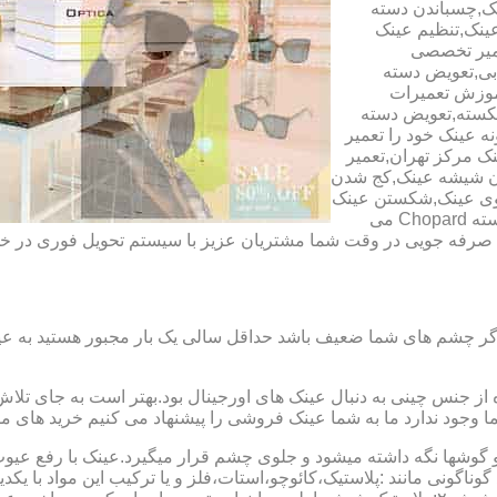
ک,چسباندن دسته
ینک,تنظیم عینک
عمیر تخصصی
ابی,تعویض دسته
آموزش تعمیرات
شکسته,تعویض دسته
ه عینک خود را تعمیر
ینک مرکز تهران,تعمیر
دن شیشه عینک,کج شدن
وی عینک,شکستن عینک
فلزی,تعمیر عینک بچه گانه,دسته Rey Ban,دسته AO,دسته Police,دسته Chopard می
ای صرفه جویی در وقت شما مشتریان عزیز با سیستم تحویل فوری در
گر چشم های شما ضعیف باشد حداقل سالی یک بار مجبور هستید به عین
از جنس چینی به دنبال عینک های اورجینال بود.بهتر است به جای تلا
شما وجود ندارد ما به شما عینک فروشی را پیشنهاد می کنیم خرید های م
شها نگه داشته میشود و جلوی چشم قرار میگیرد.عینک با رفع عیوب ان
 گوناگونی مانند :پلاستیک،کائوچو،استات،فلز و یا ترکیب این مواد با ی