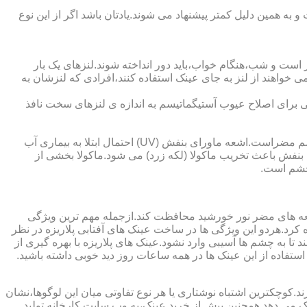
به همین دلیل کمتر پیشنهاد می شوند.یادتان باشد اگر از این نوع
 است و شب،هنگام خواب،باید دور انداخته شوند.لنزهای یک بار
واهند از لنز به جای عینک استفاده کنند،افرادی که لنزشان به
ایی برای اصلاح عیوب آستیگماتیسم به اندازه ی لنزهای سخت نافذ
چشم و خطرات اشعه ماورای بنفش نور خورشید اشعه ماورای بنفش نور خورشید به پوست آسیب می زند.همچنین برای عدسی و قرنیه چشم مضراست.اشعه ماورای بنفش (UV) احتمال ابتلا به بیماری آب
بنفش باعث تخریب ماکولا (لکه زرد) می شود.ماکولا بخشی از
چشم است.
اشعه های مضر نور خورشید محافظت کند.ازجمله مهم ترین ویژگی
رابنفش خورشید و پلاریزه بودن آن اشاره کرد.هردو این ویژگی ها در ساخت عینک های آفتابی پلاریزه در نظر
تا به چشم ها آسیبی وارد نشود.عینک های پلاریزه با بهره گیری از
استفاده از این عینک ها در همه ساعات روز دید خوبی داشته باشید.
کوچکترین اشتباه نوشتاری یا هر نوع تفاوتی میان این لوگوها،نشان
ینک می دهد.همچنین پیش از خرید عینک،به وب سایت کارخانه تولید