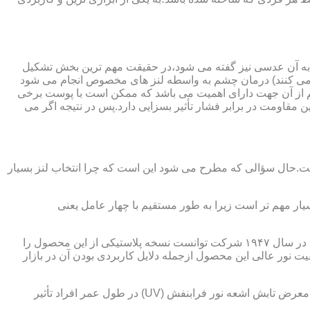
 به آن عدسی نیز گفته می شود،در حقیقت مهم ترین بخش تشکیل
ده می کنند) درمان چشم به واسطه لنز های مخصوص انجام می شود
م از آن جهت دارای اهمیت می باشد که ممکن است با پوست برخی
مقاومت در برابر فشار تأثیر بسزایی دارد.پس در نتیجه اگر می
 است.حال سؤالی که مطرح می شود این است که چرا انتخاب لنز بسیار
یار مهم تر است زیرا به طور مستقیم با چهار عامل یعنی
در قدیم از عدسی شیشه ای استفاده می شد،اما شیشه بسیار سنگین بوده و همچنین به راحتی شکسته و به چشم آسیب می رساند.در نهایت در سال ۱۹۴۷ شرکت توانست نسخه پلاستیکی از این محصول را
 نور عالی این محصول ازجمله دلایل کاربردی بودن آن در بازار
عامل بعدی که جزء اصلی ترین ویژگی های عینک طبی است،مقاومت در برابر اشعه UV در هر دو نوع A و B می باشد.قطعاً قرار گرفتن در معرض تابش اشعه نور فرابنفش (UV) در طول عمر افراد تأثیر