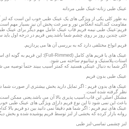
عینک طبی زنانه-عینک طبی مردانه
به طور کلی یکی از ویژگی های یک عینک طبی خوب این است که لنز آ
مقاومت کند.البته انعکاس نور و سرعت پخش آن نیز بسیار مهم است ک
فریم:عینک طبی نیمه فریم قاب عینک عامل مهم دیگر برای عینک طبی
حتی چندین روز بر روی چشم شما باشد.پس فریم در درجه اول باید س
فریم انواع مختلفی دارد که به بررسی آن ها می پردازیم.
عینک های با فریم های کامل (ed
استات،پلاستیک و تیتانیوم ساخته می شود.
اگر شما به دنبال عینکی هستید که کمتر آسیب ببیند حتماً توصیه می شو
عینک طبی بدون فریم
عینک های بدون فریم : اگر تمایل دارید بخش بیشتری از صورت شما دی
نظر گرفته شده است.
مشکل اصلی این قاب،آسیب پذیری بالا آن می باشد.یعنی ممکن است لنز
باعث این نمی شود تا این نوع فریم دارای ویژگی های عینک طبی خوب
عینک های نیم فریم : اگر شما هم دقیقاً نمی دانید بین دو فریم بالا 
روانه بازار کرده که بخشی از لنز توسط فریم پوشیده شده و بخش دیگ
لنز چشمی تماسی-لنز طبی