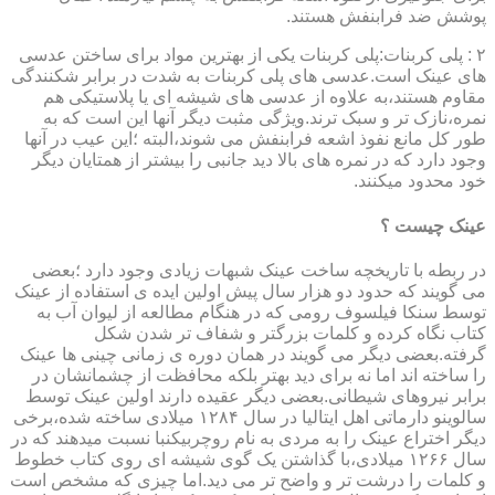
پوشش ضد فرابنفش هستند.
۲ : پلی کربنات:پلی کربنات یکی از بهترین مواد برای ساختن عدسی
های عینک است.عدسی های پلی کربنات به شدت در برابر شکنندگی
مقاوم هستند،به علاوه از عدسی های شیشه ای یا پلاستیکی هم
نمره،نازک تر و سبک ترند.ویژگی مثبت دیگر آنها این است که به
طور کل مانع نفوذ اشعه فرابنفش می شوند،البته ؛این عیب در آنها
وجود دارد که در نمره های بالا دید جانبی را بیشتر از همتایان دیگر
خود محدود میکنند.
عینک چیست ؟
در ربطه با تاریخچه ساخت عینک شبهات زیادی وجود دارد ؛بعضی
می گویند که حدود دو هزار سال پیش اولین ایده ی استفاده از عینک
توسط سنکا فیلسوف رومی که در هنگام مطالعه از لیوان آب به
کتاب نگاه کرده و کلمات بزرگتر و شفاف تر شدن شکل
گرفته.بعضی دیگر می گویند در همان دوره ی زمانی چینی ها عینک
را ساخته اند اما نه برای دید بهتر بلکه محافظت از چشمانشان در
برابر نیروهای شیطانی.بعضی دیگر عقیده دارند اولین عینک توسط
سالوینو دارماتی اهل ایتالیا در سال ۱۲۸۴ میلادی ساخته شده،برخی
دیگر اختراع عینک را به مردی به نام روچربیکنبا نسبت میدهند که در
سال ۱۲۶۶ میلادی،با گذاشتن یک گوی شیشه ای روی کتاب خطوط
و کلمات را درشت تر و واضح تر می دید.اما چیزی که مشخص است