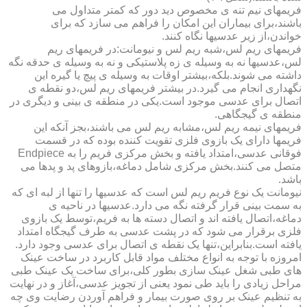
فریمهای نیم تنه ی مخصوص دید دور که کمتر متداول می
باشند،برای بیماران این امکان را فراهم می سازد که برای
خواندن،از زیر عدسیها نگاه کنند.
فریمهای ریم لس،شبه ریم لس و نیومانت:در فریمهای ریم
لس،عدسیها نه به وسیله ی زه پلاستیکی و نه به وسیله ی حدقه نگه
داشته می شوند.بلکه،بیشتر اوقات به وسیله ی پیچ یا گیره این
نگهداری انجام می گیرد.در بیشتر فریمهای ریم لس،دو نقطه ی
اتصال برای عدسی موجود است.یکی در منطقه ی بینی و دیگری در
منطقه ی گیجگاهی.
فریمهای نیمه ریم لس،مشابه ریم لس می باشند،بجز آنکه این
فریمها دارای یک بازوی فلزی تقویت کننده بوده که در قسمت
فوقانی عدسی،امتداد یافته و بخش مرکزی فریم را به Endpiece
متصل می کنند.بخش مرکزی شامل دماغه،بازوهای پد و پدها می
باشد.
نیومانت یک نوع فریم ریم لس است که عدسیها را تنها از لبه ای که
به سمت بینی قرار گرفته نگه می دارد.عدسیها در ناحیه ی
دماغه،اتصال یافته اند و اتصال دسته ها به فریم،توسط یک بازوی
فلزی برقرار می شود که در پشت عدسی به طرف گیجگاه امتداد
یافته است.بنابراین،تنها یک نقطه ی اتصال برای عدسی وجود دارد.
امروزه با توجه به انواع مختلف مواد قابل کاربرد در ساخت عینک
های طبی شغل عینک سازی بطور کلی،برای ساخت یک عینک طبی
مراحل زیادی را باید طی نمود یعنی از تجویز عدسی،آغاز و در نهایت
به تنظیم عینک بر روی صورت بیمار و فراهم آوردن رضایت وی چه