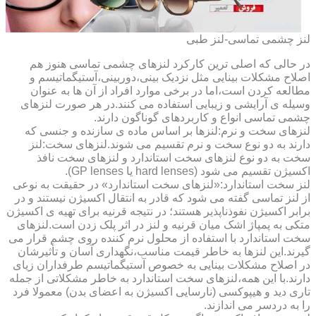
لنز چشمی تماسی-لنز طبی
در حالی که اصلی ترین کارکرد لنزهای چشمی تماسی هنوز هم
اصلاح مشکلات بینایی مثل نزدیک بینی،دوربینی،آستیگماتیسم و
مطالعه کردن است،اما در برخی موارد افراد از آن ها به عنوان
وسیله ی آرایشی و زیبایی استفاده می کنند.در هر صورت لنزهای
چشمی تماسی انواع و کاربردهای گوناگون دارند.
لنزهای سخت و نرم:لنزها بر اساس ماده ی سازنده و جنسی که
دارند به دو نوع سخت و نرم تقسیم می شوند.لنزهای سخت:لنز
سخت به دو نوع لنزهای سخت استاندارد و لنزهای سخت نافذ
اکسیژن تقسیم می شود (hard lenses یا GP lenses).
لنز سخت استاندارد:«لنزهای سخت استاندارد» در حقیقت به نوعی
از لنز تماسی گفته می شود که قادر به انتقال اکسیژن نیستند و در
برابر اکسیژن نفوذناپذیر هستند؛ در نتیجه قرنیه برای تهیه ی اکسیژن
متکی به پمپاژ اشک میان قرنیه و لنز در اثر پلک زدن است.لنزهای
سخت استاندارد با استفاده از محلول نرم کننده روی چشم قرار می
گیرند.این لنزها به خاطر قیمت مناسب،نگهداری آسان و تأثیرشان
در اصلاح مشکلات بینایی به خصوص آستیگماتیسم طرفداران زیای
دارند.با این همه،لنزهای سخت استاندارد به خاطر مشکلاتی از جمله
تاری دید و هیپوکسی (نارسایی اکسیژن به اعضای بدن) معمولا فرد
را به دردسر می اندازند.