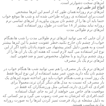
لنزهای سخت دشوارتر است.
انواع لنز طبی نرم
لنزهای نرم روزانه:همان طور که از اسم این لنزها مشخص
است،برای استفاده ی روزانه طراحی شده اند و شب ها موقع خواب
حتما باید آن ها را از چشم تان بیرون بیاورید.از لنزهای تماسی نرم
روزانه نباید بیشتر از ۱۸ ساعت در طول روز استفاده کنید.
لنزهای نرم طولانی مدت
از آن جایی که می توانید لنزهای نرم طولانی مدت را شب ها،هنگام
خواب،از چشم تان خارج نکنید،خطر عفونت چشم با این لنزها بیشتر
است و به همین دلیل کمتر پیشنهاد می شوند.یادتان باشد اگر از این
نوع لنز استفاده می کنید لازم است که هفته ای یک بار آن ها را از
روی چشم بردارید و با محلول مخصوص تمیز و ضدعفونی کنید.
لنزهای نرم یک بار مصرف
لنزهای نرم یک بار مصرف را هم نمی توانید شب ها هنگام خواب در
چشم تان نگه دارید،چون عمر مفید استفاده از این نوع لنزها فقط
یک روز است و شب،هنگام خواب،باید دور انداخته شوند.لنزهای یک
بار مصرف که نسبت به مدل های دیگر گران ترند،معمولاً برای
افرادی که آلرژی دارند،کسانی مثل ورزشکاران که فقط در
موقعیت های خاص می خواهند از لنز به جای عینک استفاده
کنند،افرادی که لنزشان به سرعت رسوب می گیرد و نیز کسانی که
به دلیل مشغله ی زیاد فرصت تمیز کردن لنزها را به صورت روزانه
ندارند،مناسب هستند.