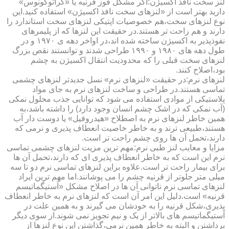
لنز سخت نافذ اکسیژن:اگر مشکل قوز قرنیه یا «کراتوکونوس»
دارید بهتر است از «لنزهای سخت نافذ اکسیژن» استفاده کنید.این
نوع لنزهای سخت،هم خصوصیات اپتیکی لنزهای سخت استاندارد را
دارند و هم راحت تر هستند.در حقیقت این لنزها که از پلیمرهای
نفوذپذیر به اکسیژن ساخته شده اند،در اواخر دهه ی ۱۹۷۰ و در
طول دهه های ۱۹۸۰ و ۱۹۹۰ طراحی شدند و توانستند نقص بزرگ
لنزهای سخت قبلی را که محدودیت انتقال اکسیژن به چشم
بود،اصلاح کنند.
لنزهای نرم:در حقیقت «لنزهای نرم» نسل جدیدتر لنزهای چشمی
تماسی هستند.در طراحی و ساخت لنزهای نرم به جای مواد
پلاستیکی از موادی استفاده می شود که توانایی جذب محلول نمکی
(آب نمکی که در اشک چشم انسان وجود دارد) را داشته باشد،به
همین خاطر لنزهای نرم به اصطلاح «هیدروفیل» یا دوست دار آب
هستند،طبیعی ترند و به خاطر خاصیت انعطاف پذیری و نرمی که
دارند،تحمل آن ها روی چشم راحت تر است.
مزایا و معایب لنز طبی نرم:مهم ترین مزیت لنزهای چشمی تماسی
نرم این است که به خاطر انعطاف پذیری ای که دارند،تحمل آن ها
برای بیمار راحت تر است.علاوه براین لنزهای تماسی نرم دو تا سه
میلی متر جلوتر از قرنیه چشم را می پوشانند.اما مهم ترین ایراد
لنزهای تماسی نرم ناتوانی آن ها در اصلاح مشکل «آستیگماتیسم
قرنیه» است.دلیل این امر آن است که لنزهای نرم به خاطر انعطاف
پذیری،شکل قرنیه را به خودشان می گیرند و به همین علت در
آستیگماتیسم های بالاتر از یک و نیم تجویز نمی شوند.از سوی دیگر
برداشتن و البته به خاطر همین نرمی،گذاشتن این نوع لنزها از