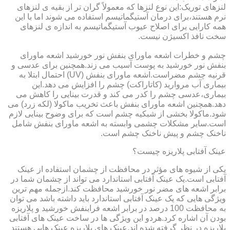
لنزهای توریک:این نوع لنزها که معمولاً گران تر از بقیه ی لنزهای
نرم هستند،برای درمان آستیگماتیسم استفاده می شوند اما با این
همه کارایی برای اصلاح عیوب آستیگماتیسم به اندازه ی لنزهای
سخت نافذ اکسیژن نیست.
چشم و خطرات اشعه ماورای بنفش نور خورشید اشعه ماورای
بنفش نور خورشید به پوست آسیب می زند.همچنین برای عدسی و
قرنیه چشم مضراست.اشعه ماورای بنفش (UV) احتمال ابتلا به
بیماری آب مروارید (کاتاراکت) چشم را افزایش می دهد.این
بیماری،عدسی چشم را کدر می کند و قدرت بینایی را کاهش می
دهد.همچنین اشعه ماورای بنفش باعث تخریب ماکولا (لکه زرد) می
شود.ماکولا بخشی از شبکیه چشم است که برای وضوح بینایی لازم
است.سایر مشکلات چشمی وابسته به اشعه ماورای بنفش شامل
ناخنک چشم و پیش ناخنک چشم است.
عینک آفتابی پلاریزه چیست؟
یکی از شیوه های مؤثر در محافظت از چشمان استفاده از عینک
آفتابی است.یک عینک آفتابی استاندارد می تواند از چشمان شما در
برابر اشعه های مضر نور خورشید محافظت کند.ازجمله مهم ترین
ویژگی هایی که یک عینک آفتابی استاندارد باید داشته باشد می توان
به محافظت 100 درصد در برابر اشعه فرابنفش خورشید و پلاریزه
بودن آن اشاره کرد.هردو این ویژگی ها در ساخت عینک های آفتابی
پلاریزه در نظر گرفته شده اند.عینک های پلاریزه عینک هایی هستند