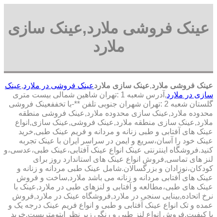
عینک فروشی ملارد,عینک سازی
ملارد
عینک فروشی ملارد
,
عینک سازی ملارد
عینک فروشی در ملارد
,
عینک
سازی در ملارد
,آدرس شعبه 1 :تهران شاهین شمالی بیست متری
گلستان شعبه 2 :تهران شهران جنوبی تلفن **-با تخففعینک فروشی
محدوده ملارد,عینک سازی محدوده ملارد,عینک فروشی منطقه
ملارد,عینک سازی منطقه ملارد,عینک فروشی,عینک سازی,انواع
عینک های آفتابی و طبی زنانه و مردانه و فریم عینک طبی,خرید
عینک خود را آسان،سریع و ایمن در سراسر ایران با عینک تجربه
کنید.فروشگاه اینترنتی عینک انواع عینک آفتابی،عینک طبی،عدسی،و
لنز های تماسی,فروش انواع عینک های استاندارد روز برای
کودکان،نوزادان و بزرگسالان.شامل عینک طبی مردانه و زنانه و
عینک های آفتابی مردانه و زنانه می باشد ملارد,ساخت و فروش
عینک های طبی،مطالعه و آفتابی و لنزهای طبی در ملارد,عینک با
نرخ اتحاده,بینایی سنجی در ملارد,فروشگاه عینک در ملارد,فروش
عمده و تک انواع عینک آفتابی و طبی و انواع فریم عینک درجه یک و
با کیفیت,فروش انواع لنز طبی و رنگی زیر نظر اپتومتریست,خرید