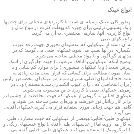
انواع عینک
به­طور کلی،عینک وسیله ای است با کاربردهای مختلف برای چشمها
و یک وسیله­ی تزئینی برای چهره که به­علت کثرت در تنوع مدل و
انواع کاربردی آنها،اشاره­ی مختصری به آن می گردد.
۱٫عینکهای طبی
به آن دسته از عینکهایی که،عدسیهای تجویزی،جهت رفع عیوب
انکساری در آنها نصب می شود،عینکهای طبی می گویند؛ که در
مدلهای گوناگون و با مواد مختلف ساخته می شوند.
توضیح اینکه :عینکهایی با اتاقک مرطوب ( جهت جلوگیری از اشک
ریزش شدید ) و یا عینکهای منشوری ( برای موارد کم بینایی و یا
آسان نمودن مطالعه برای کسانی که قرار است مدت زیادی به
علت فلج اندامهای اصلی،بستری شوند )،و عینکهای مخصوص آرایش
( برای اشخاصی که دارای عیوب انکساری شدید هستند ) و…،در
زمره­ی عینکهای طبی،با کاربرد خاص محسوب می شوند.
عینکهای آفتابی:به گروهی از عینکها که جهت محافظت از چشمها در
برابر آثار زیانبار نور خورشید و نورهای مضر ساخته می شوند و
گاهی هم جهت زیبایی مورد استفاده قرار می گیرند،عینکهای آفتابی
می گویند.
عینکهای طبی-آفتابی:به­بعضی از عینکهایی که جهت مصارف طبی
به کار می روند،اما از عدسیهای طبی-آفتابی(انواع عدسیهای رنگی و
یا فتوکرومیک ) استفاده می کنند عینکهای طبی-آفتابی گفته می