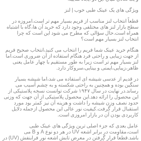
ویژگی های یک عینک طبی خوب | لنز
قطعاً انتخاب لنز مناسب از فریم بسیار مهم تر است.امروزه در
سطح بازار لنز های مختلفی وجود دارد که خرید آن ها،گاه با اشتباه
همراه است.حال سؤالی که مطرح می شود این است که چرا
انتخاب لنز بسیار مهم است؟
هنگام خرید عینک شما فریم را انتخاب می کنید،انتخاب صحیح فریم
از جهت زیبایی و راحتی فرد هنگام استفاده از آن ضروری است.اما
لنز بسیار مهم تر است زیرا به طور مستقیم با چهار عامل یعنی
ظاهر،زیبایی،ایمنی و بینایی،سروکار دارد.
در قدیم از عدسی شیشه ای استفاده می شد،اما شیشه بسیار
سنگین بوده و همچنین به راحتی شکسته و به چشم آسیب می
رساند.در نهایت در سال ۱۹۴۷ شرکت توانست نسخه پلاستیکی از
این محصول را ارائه دهد.این محصول پلاستیکی از آن جهت که وزنی
حدود نصف وزن شیشه را داشت و هزینه آن نیز کمتر بود مورد
استقبال قرار گرفت.کیفیت نور عالی این محصول ازجمله دلایل
کاربردی بودن آن در بازار امروزی است.
عامل بعدی که جزء اصلی ترین ویژگی های عینک طبی
است،مقاومت در برابر اشعه UV در هر دو نوع A و B می
باشد.قطعاً قرار گرفتن در معرض تابش اشعه نور فرابنفش (UV) در