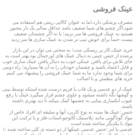
عینک فروشی
مصرف پزشکی دارد،اما به عنوان کالایی زینتی هم استفاده می
شود.اگر چشم های شما ضعیف باشد حداقل سالی یک بار مجبور
هستید به عینک فروشی ها سر بزنید؛ یا نه اگر چشمتان ضعیف
نیست حتماً برای خوش تیپ تر شدن به عینک سازی ها سر زدید
خرید عینک،کار پر ریسکی ست؛ به سختی می توان در این بازار
پرشده از جنس چینی به دنبال عینک های اورجینال بود.بهتر است به
جای تلاش برای یافتن عینکی خوب،به دنبال یافتن عینک سازی خوب
و قابل اعتماد باشید و چشمان خودتان را به آن ها بسپارید؛ راه دومی
برای شما وجود ندارد ما به شما عینک فروشی را پیشنهاد می کنیم
خرید های مطمئن و با اصالت
عینک از دو عدسی و یک قاب یا فریم درست شده استکه توسط بینی
و گوشها نگه داشته میشود و جلوی چشم قرار میگیرد.عینک با رفع
عیوب انکساری بینایی به چشمها کمک میکند تا دید بهتری داشته
باشند.
جنس :عینک ها بسته به نوع کاربرد آنها و سلیقه ای افراد خاص از
مواد گوناگونی مانند :پلاستیک،کائوچو،استات،فلز و یا ترکیب این
مواد با یکدیگر ساخته شده است.
عدسی یا لنز :جنس عدسی عینکها از دو دسته ی کلی ساخته شده :۱
: شیشه۲: پلاستیک شیشه اولین و ابندایی ترین ماده ای که در