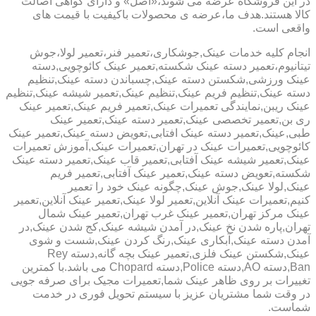
در این فروشگاه عرضه می شوند،«اصل» و دارای گواهی اصالت
کالا هستند.هدف ما،عرضه ی محصولات باکیفیت با قیمت های
واقعی است.
انجام کلیه خدمات عینک,جوشکاری،تعمیر فنر،تعمیر لولا،جوش
تیتانیوم،تعمیر دسته عینک شکسته,تعمیر عینک کائوچویی,دسته
عینک ورزشی,شکستن دسته عینک,چسباندن دسته عینک,تنظیم
دسته عینک,تنظیم فریم عینک,تنظیم عینک,تعمیر شیشه عینک,تنظیم
عینک ریبن,نمایندگی تعمیرات عینک,تعمیر فریم عینک,تعمیر عینک
ری بن,تعمیر تخصصی عینک,تعمیر دسته عینک,تعمیر عینک
طبی,عینک,تعمیر دسته عینک افتابی,تعویض دسته عینک,تعمیر عینک
کائوچویی,تعمیرات عینک در تهران,تعمیرات عینک,آموزش تعمیرات
عینک,تعمیر شیشه عینک آفتابی,تعمیر قاب عینک,تعمیر دسته عینک
شکسته,تعویض دسته عینک,تعمیر عینک آفتابی,تعمیر فریم
عینک,لولا عینک,جوش عینک,چگونه عینک خود را تعمیر
کنیم,تعمیرات عینک آنلاین,تعمیر لولا عینک,تعمیر عینک آنلاین,تعمیر
عینک مرکز تهران,تعمیر عینک غرب تهران,تعمیر عینک شمال
تهران,پاره شدن نخ عینک,در آمدن شیشه عینک,کج شدن عینک,در
آمدن دسته عینک,آبکاری عینک,رنگ کردن عینک,شست و شوی
عینک,شکستن عینک فلزی,تعمیر عینک بچه گانه,دسته Rey
Ban,دسته AO,دسته Police,دسته Chopard می باشد.با کمترین
تغییرات بر روی ظاهر عینک شما,تعمیرات مجیک برای صرفه جویی
در وقت شما مشتریان عزیز با سیستم تحویل فوری در خدمت
شماست.