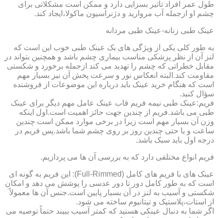
طول عمر افراد تأثیر بسزایی دارد و ممکن است مشکلاتی برای
چشم او ازجمله آب مروارید و دژنراسیون ماکولا،ایجاد کند.
عینک طبی زنانه-عینک طبی مردانه
به طور کلی یکی از ویژگی های یک عینک طبی خوب این است که
لنز آن از نظر پزشکی مناسب بیماری چشم باشد و همچنین بتواند در
مقابل خطراتی که چشم را تهدید می کند ازجمله برخورد و شکستی
مقاومت کند.البته انعکاس نور و سرعت پخش آن نیز بسیار مهم
است که هنگام خرید عینک باید درباره این موضوعات از فروشنده
سؤال کنید.
فریم:عینک طبی نیمه فریم قاب عینک عامل مهم دیگر برای عینک
طبی می باشد.فریم از چندین جهت حائز اهمیت است.اول اینکه
وزن آن بسیار مهم است زیرا در برخی موارد ممکن است چندین
ساعت و یا حتی چندین روز بر روی چشم شما باشد.پس فریم در
درجه اول باید سبک باشد.
فریم انواع مختلفی دارد که به بررسی آن ها می پردازیم.
عینک های با فریم های کامل (Full-Rimmed): این فریم به گونه ای
است که به طور کامل دور تا دور عدسی را پوشش می دهد و امکان
شکستی و آسیب به لنز در آن بسیار پایین است.جنس آن ها معمولاً
از استات،پلاستیک و تیتانیوم ساخته می شود.
اگر شما به دنبال عینکی هستید که کمتر آسیب ببیند حتماً توصیه می