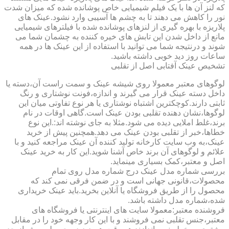
که لنز آن ها با یک فیلم شیمیایی خاص پوشانده شده که میزان شدت
نور را کاهش می دهند تا به چشم ها آسیبی وارد نشود.عینک های
پلاریزه با بهره گیری از لنزهای پوشانده شده با فیلترهای شیمیایی
مانع از داخل شدن این تابش های خیره کننده به چشمان شما می
شوند و درنتیجه شما می توانید با استفاده از این عینک ها در همه
ساعات روز دید خوبی داشته باشید.
تشخیص عینک آفتابی اصل از تقلبی
لوگوهای معتبر معمولا روی شیشه عینک و سمت راست آن،دسته یا
داخل دسته عینک قرار می گیرند و اندازه،فونت نوشتاری و رنگ
ثابتی دارند.کوچکترین اشتباه نوشتاری یا هر نوع تفاوتی میان این
لوگوها،نشان دهنده تقلبی بودن عینک است.گاهی اوقات در نام
برند،غلط املایی دیده می شود.مثلا به جای نوشته اند:.این نوع
خطاها،خبر از تقلبی بودن عینک می دهد.همچنین پیش از خرید
عینک،به وب سایت کارخانه تولید کننده آن عینک مراجعه کنید و با
علائم و لوگوهای آن برند خاص آشنا شوید.این کار به خرید عینک
اصل و معتبر،کمک بسیاری مینماید.
بررسی شماره مدل عینک درج شماره مدل روی تمام
محصولات،قانونی جهانی است و در ضمن فرقی نمی کند که
محصول را از طریق فروشگاه یا آنلاین بخرید.باید عینک خریداری
شده،شماره مدل داشته باشد.
فروشنده معتبر:معمولا سایت های اینترنتی یا فروشگاه های
معتبر،جنس تقلبی نمی فروشند و با این کار وجهه خود را در مقابل