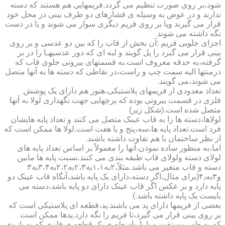
شود،بر روی صورت تنظیم می گردد.فریمهایی هم هستند که دسته
ندارند و در عوض به وسیله ی فشارهای دو طرف بینی در محل خود
قرار می گیرند ویا بر روی فریم دیگری سوار می شوند و یا در دست
نگه داشته می شوند
اجزای جلویی فریم :آن بخش از قاب را که بین دو عدسی و بر روی
بینی قرار می گیرد را پل گویند و لبه ای که دور عدسیهـا را در بر
گرفته،به حدقه معروف است.به قسمتهای بیرونی جلوی قاب که
درمنتها الیه سمت چپ و راست،در نقاطی که دسته ها به آنها متصل
می شوند،می گویند.
تعداد معدودی از فریمهای پلاستیکی،هنوز هم دارای یک پوشش
فلزی در قسمت بیرونی بوده که پرچهایی جهت نگهداری لولا به آنها
متصل شده است.(شکل زیر)
لولاها،دسته ها را به قاب عینک متصل می کنند و تعداد پایه هایشان
فرد است.تعداد پایه ها،سه،پنج و یا هفت است.لولا ها ممکن است که
از نظر ساختمان با هم تفاوت داشته باشند.
اما،به منظور ساده نمودن،آنها را معمولاً بر اساس تعداد پایه های
لولای دسته ولولای قاب طبقه بندی می کنند.نسبت پایه ها مابین
دسته و قاب متغیر می باشد.مثلاً،۲به۱،۱به۲،۳به۲،۲به۳،۴به۳
و۳به۴٫(برای مثال،اگر دسته،دارای یک پایه باشد،آنگاه قاب عینک دو
پایه دارد و بر عکس اگر قاب عینک دارای دو پایه باشد،دسته می
بایست یک پایه داشته باشد.)
بعضی از فریمها دارای پد می باشند.پد،قطعه ای پلاستیکی است که
بر روی بینی قرار می گیرد،تا فریم را نگه دارد.پدها ممکن است
که،به طور مستقیم و یا با واسطه ی یک قطعه ی فلزی که به بازوی