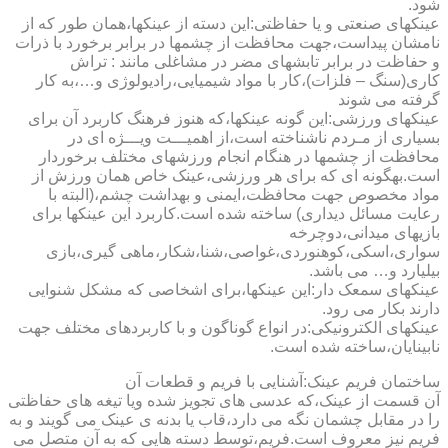
شود.
عینکهای صنعتی و یا حفاظتی:این دسته از عینکها،همان طور که از
نامشان پیداست،جهت محافظت از چشمها در برابر برخورد با ذرات
و حفاظت در برابر تابشهای مضر در مشاغلی مانند : تراش
کاری(سنگ – فلزات)،کار با مواد شیمیایی،رادیولوژی و…،به کار
گرفته می شوند
عینکهای ورزشی:این گونه عینکها،که هنوز فرهنگ کاربرد آن برای
بسیاری از مـردم ناشناخته است،از اهمیـــت ویـــژه ای در
محافظت از چشمها در هنگام انجام ورزشهای مختلف برخوردار
است.به­گونه ای که برای هر ورزشی،عینک خاص همان ورزش از
مواد مخصوص جهت محافظت،ایمنی و بهداشت چشم،(البته با
رعایت مسائل دیداری) ساخته شده است.کاربرد این عینکها برای
بازیهای میدانی،دوچرخه
سواری،اسکی،کوهنوردی،غواصی،شنا،شکار،ماهی گیری،بازی
بیلیارد و… می باشد.
عینکهای سمعک دار:این عینکها،برای اشخاصی که مشکل شنوایی
دارند بکار می رود.
عینکهای الکترونیکی:در انواع گوناگون و با کاربردهای مختلف جهت
نابینایان،ساخته شده است.
ساختمان فریم عینک:آشنایی با فریم و قطعات آن
آن قسمت از عینک،که عدسی های تجویز شده ویا تیغه های حفاظتی
را در مقابل چشمان نگه می دارد،قاب یا بدنه ی عینک می گویند و به
فریم نیز معروف است.فریم،توسط دسته هایی که به آن متصل می