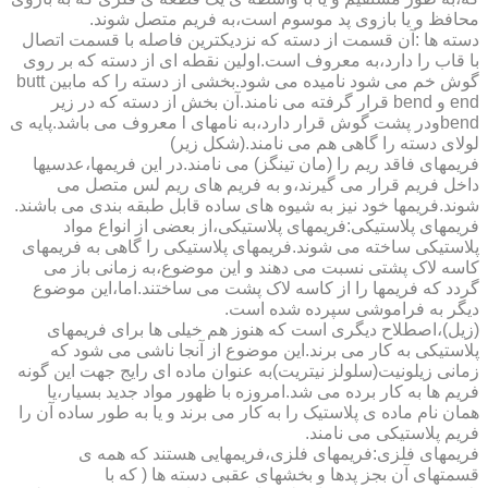
محافظ و یا بازوی پد موسوم است،به فریم متصل شوند.
دسته ها :آن قسمت از دسته که نزدیکترین فاصله با قسمت اتصال
با قاب را دارد،به معروف است.اولین نقطه ای از دسته که بر روی
گوش خم می شود نامیده می شود.بخشی از دسته را که مابین butt
end و bend قرار گرفته می نامند.آن بخش از دسته که در زیر
bendودر پشت گوش قرار دارد،به نامهای l معروف می باشد.پایه ی
لولای دسته را گاهی هم می نامند.(شکل زیر)
فریمهای فاقد ریم را (مان تینگز) می نامند.در این فریمها،عدسیها
داخل فریم قرار می گیرند،و به فریم های ریم لس متصل می
شوند.فریمها خود نیز به شیوه های ساده قابل طبقه بندی می باشند.
فریمهای پلاستیکی:فریمهای پلاستیکی،از بعضی از انواع مواد
پلاستیکی ساخته می شوند.فریمهای پلاستیکی را گاهی به فریمهای
کاسه لاک پشتی نسبت می دهند و این موضوع،به زمانی باز می
گردد که فریمها را از کاسه لاک پشت می ساختند.اما،این موضوع
دیگر به فراموشی سپرده شده است.
(زیل)،اصطلاح دیگری است که هنوز هم خیلی ها برای فریمهای
پلاستیکی به کار می برند.این موضوع از آنجا ناشی می شود که
زمانی زیلونیت(سلولز نیتریت)به عنوان ماده ای رایج جهت این گونه
فریم ها به کار برده می شد.امروزه با ظهور مواد جدید بسیار،یا
همان نام ماده ی پلاستیک را به کار می برند و یا به طور ساده آن را
فریم پلاستیکی می نامند.
فریمهای فلزی:فریمهای فلزی،فریمهایی هستند که همه ی
قسمتهای آن بجز پدها و بخشهای عقبی دسته ها ( که با