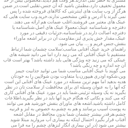
مشتری به خطر نمی اندازند.هر وقت هم دیدید،محصولی بیش از حد
معمول تخفیف دارد،مطمئن باشید که آن جنس،تقلبی است.در ضمن
هرگز از وب سایت های اینترنتی که کالاهای فروخته شده را پس
نمی گیرند یا آدرس و تلفن مشخصی ندارند،خرید.وب سایت هایی که
عینک های معتبر می فروشند،اغلب ضمانت هم ارائه می دهند.
دفترچه و شناسنامه عینک:معمولا عینک های اصل،شناسنامه یا
دفترچه اصالت دارند.در شناسنامه،جزئیات دقیقی در مورد
عینک،مقدار خش پذیری لنز،مقاومت آن در برابر اشعه ماوراء
بنفش،جنس فریم و … بیان می شود.
راهنمای خرید عینک آفتابی مناسب:سلامت چشمان شما ارتباط
مستقیم با عینک آفتابی که می زنید دارد اما می دانید شیشه های
عینکی که می زنید چه ویژگی هایی باید داشته باشد؟ بهتر است قاب
آن چه اندازه و چه رنگی باشد؟
می گویند با عینک آفتابی مناسب شما می توانید جذابیت جیمز
وین،شکوه اودری هیپورن،یا متفاوت بودن شولاپین را به خودتان
هدیه بدهید اما مهم ترین مسئله در مورد عینک های آفتابی این است
که آنها را به عنوان وسیله ای برای محافظت از سلامت تان در نظر
بگیرید نه یک وسیله تزئینی.شما باید در مورد عینک های آفتابی کاری
که می کنند و نکاتی که هنگام خرید آنها باید در نظر بگیرید،اطلاعات
کامل داشته باشید.اشعه های ماورای بنفش خورشید هم می توانند
به پوست آسیب برسانند و هم به چشم،به خصوص به لنز و قرنیه
چشم،هرقدر بیشتر چشمان شما بدون محافظ در مقابل اشعه
آفتاب قرار بگیرد احتمال اینکه به بیماری آب مروارید مبتلا شوید
بیشتر می شود (در این بیماری انگار لنزهای چشم را مه فرا می