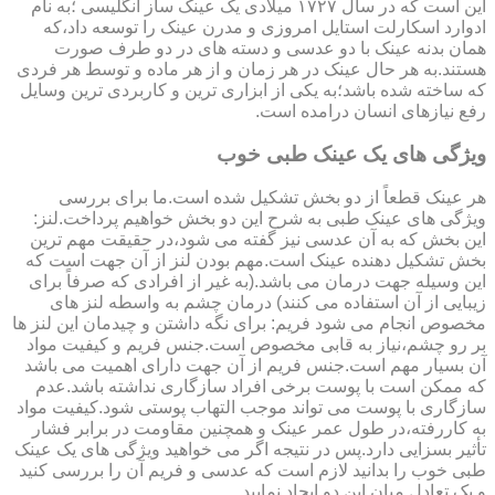
این است که در سال ۱۷۲۷ میلادی یک عینک ساز انگلیسی ؛به نام
ادوارد اسکارلت استایل امروزی و مدرن عینک را توسعه داد،که
همان بدنه عینک با دو عدسی و دسته های در دو طرف صورت
هستند.به هر حال عینک در هر زمان و از هر ماده و توسط هر فردی
که ساخته شده باشد؛به یکی از ابزاری ترین و کاربردی ترین وسایل
رفع نیازهای انسان درامده است.
ویژگی های یک عینک طبی خوب
هر عینک قطعاً از دو بخش تشکیل شده است.ما برای بررسی
ویژگی های عینک طبی به شرح این دو بخش خواهیم پرداخت.لنز:
این بخش که به آن عدسی نیز گفته می شود،در حقیقت مهم ترین
بخش تشکیل دهنده عینک است.مهم بودن لنز از آن جهت است که
این وسیله جهت درمان می باشد.(به غیر از افرادی که صرفاً برای
زیبایی از آن استفاده می کنند) درمان چشم به واسطه لنز های
مخصوص انجام می شود فریم: برای نگه داشتن و چیدمان این لنز ها
بر رو چشم،نیاز به قابی مخصوص است.جنس فریم و کیفیت مواد
آن بسیار مهم است.جنس فریم از آن جهت دارای اهمیت می باشد
که ممکن است با پوست برخی افراد سازگاری نداشته باشد.عدم
سازگاری با پوست می تواند موجب التهاب پوستی شود.کیفیت مواد
به کاررفته،در طول عمر عینک و همچنین مقاومت در برابر فشار
تأثیر بسزایی دارد.پس در نتیجه اگر می خواهید ویژگی های یک عینک
طبی خوب را بدانید لازم است که عدسی و فریم آن را بررسی کنید
و یک تعادل میان این دو ایجاد نمایید.