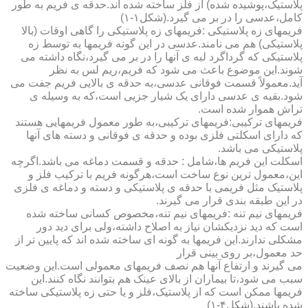
پلاستیک،پوشیده شده) از فلز ساخته شده اند.حدقه ی فریم به طور
کامل،عدسی را در بر می گیرد.(شکل۱-۱)
فریمهای زه پلاستیکی :فریمهای زه پلاستیکی را گاهی اوقات (بالا
پلاستیکی) هم می نامند.عدسی در این گونه فریمها به توسط زه
پلاستیکی که گرداگرد لبه ی آنها را در بر می گیرد،نگاه داشته می
شوند.این موضوع باعث می شود که فریم،ریم لس به نظر
آید.معمولاً قسمت فوقانی عدسی،به حدقه ی بالایی فریم جفت می
شود.بقیه ی عدسی دارای یک شیار جزیی است،که به وسیله ی
تراش هموار شده است.
فریمهای ترکیبی:فریمهای ترکیبی،به طور معمول فریمهایی هستند
که دارای اسکلتی فلزی بوده و حدقه ی فوقانی و دسته های آنها
پلاستیکی می باشد.
اسکلت این فریم ها،شامل : حدقه و قسمت دماغه می باشد.اگرچه
این،معمول ترین نوع ساخت است،هرگونه فریم با ترکیب فلز و
پلاستیک مثل فریمی با حدقه ی پلاستیکی و دسته و دماغه ی فلزی
در این طبقه بندی قرار می گیرند.
فریمهای نیم تنه :فریمهای نیم تنه،مخصوص کسانی ساخته شده
است که دید نزدیکشان نیاز به اصلاح داشته،ولی برای دید دور
مشکلی ندارند.این فریمها به گونه ای ساخته شده اند که پایین تر از
حد معمول،بر روی بینی قرار
می گیرند و ارتفاع آنها هم نصف فریمهای معمولی است.این وضعیت
سبب می شود،تا بیماران از بالای عینک هم بتوانند نگاه کنند.این
فریمها ممکن است که از پلاستیک،فلز و یا حتی زه پلاستیکی ساخته
شده باشند.(شکل۴-۱)