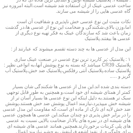
ساخت عدسی عینک از آن استفاده شد شیشه است.البته امروزه نیز
گاه عدسی هایی را از شیشه می سازند.
نکات مثبت این نوع عدسی خش ناپذیری و شفافیت آن است
اما،وزن بالای،شکنندگی و ضخامت این نوع از عدسی ها،در گذشت
زمان باعث شد که سازندگان عینک به فکر تهیه نوع دیگری از
عدسی ها بیفتند.پلاستیک
این مدل از عدسی ها به چند دسته تقسم میشوند که عبارتند از :
۱ : پلاستیک :پر کاربرد ترین نوع عدسی در صنعت عینک سازی
پلاستیک CR39 میباشد که بسته به نوع پوشش آنها،به انواعی نظیر :
پلاستیک ساده،پلاستیک آنتی رفلکس،پلاستیک ضد خش،پلاستیک آب
گریز و …..
دسته بندی شده اند.این مدل از عدسی ها شکنندگی شان بسیار
کمتر از همتای شیشه ای خود است،و همچنین به طور قابل توجهی
سبک تر هستند.به دلیل اینکه این نوع عدسی ها بسیار آسان تر از
شیشه خش میپذیرد،نیازمند اعمال پوشش ضد خش هستند،پوشش
ضد خش لایه ای نازک از ماده ای است،که مقاومت این مدل عدسی
را در برابر خش پذیری دو چندان میکند.این عدسی ها همچون عدسی
های شیشه ای در نمره های بالا،از ضخامت بالایی نسبت به عدسی
های پلی کربنات برخوردارند.همچنین همانند عدسی های شیشه ای
برای جلوگیری از نفوذ اشعه فرابنفش به چشم نیازمند اعمال