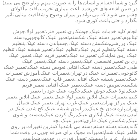
گیرد و شما اجسام و انسان ها را به صورت مبهم و ناواضح می بینید)
در ضمن اشعه های خورشید باعث بیماری تخریب بافت ماکولای
چشم می شوند که می تواند بر میزان وضوح و شفافیت بینایی تاثیر
بگذارد و حتی باعث کوری شود.
انجام کلیه خدمات عینک,جوشکاری،تعمیر فنر،تعمیر لولا،جوش
تیتانیوم،تعمیر دسته عینک شکسته,تعمیر عینک کائوچویی,دسته
عینک ورزشی,شکستن دسته عینک,چسباندن دسته عینک,تنظیم
دسته عینک,تنظیم فریم عینک,تنظیم عینک,تعمیر شیشه عینک,تنظیم
عینک ریبن,نمایندگی تعمیرات عینک,تعمیر فریم عینک,تعمیر عینک
ری بن,تعمیر تخصصی عینک,تعمیر دسته عینک,تعمیر عینک
طبی,عینک,تعمیر دسته عینک افتابی,تعویض دسته عینک,تعمیر عینک
کائوچویی,تعمیرات عینک در تهران,تعمیرات عینک,آموزش تعمیرات
عینک,تعمیر شیشه عینک آفتابی,تعمیر قاب عینک,تعمیر دسته عینک
شکسته,تعویض دسته عینک,تعمیر عینک آفتابی,تعمیر فریم
عینک,لولا عینک,جوش عینک,چگونه عینک خود را تعمیر
کنیم,تعمیرات عینک آنلاین,تعمیر لولا عینک,تعمیر عینک آنلاین,تعمیر
عینک مرکز تهران,تعمیر عینک غرب تهران,تعمیر عینک شمال
تهران,پاره شدن نخ عینک,در آمدن شیشه عینک,کج شدن عینک,در
آمدن دسته عینک,آبکاری عینک,رنگ کردن عینک,شست و شوی
عینک,شکستن عینک فلزی,تعمیر عینک بچه
گانه,دسته,دسته,دسته,دسته می باشد.با کمترین تغییرات بر روی
ظاهر عینک شما,تعمیرات مجیک برای صرفه جویی در وقت شما
مشتریان عزیز با سیستم تحویل فوری در خدمت شماست.