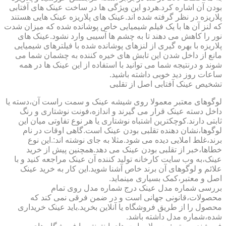
بودن آن اشاره کرد.هردو این ویژگی ها در ساخت عینک های آفتابی
پلاریزه در نظر گرفته شده اند.عینک های پلاریزه عینک هایی هستند
که لنز آن ها با یک فیلم شیمیایی خاص پوشانده شده که میزان شدت
نور را کاهش می دهند تا به چشم ها آسیبی وارد نشود.عینک های
پلاریزه با بهره گیری از لنزهای پوشانده شده با فیلترهای شیمیایی
مانع از داخل شدن این تابش های خیره کننده به چشمان شما می
شوند و درنتیجه شما می توانید با استفاده از این عینک ها در همه
ساعات روز دید خوبی داشته باشید.
تشخیص عینک آفتابی اصل از تقلبی
لوگوهای معتبر معمولا روی شیشه عینک و سمت راست آن،دسته یا
داخل دسته عینک قرار می گیرند و اندازه،فونت نوشتاری و رنگ
ثابتی دارند.کوچکترین اشتباه نوشتاری یا هر نوع تفاوتی میان این
لوگوها،نشان دهنده تقلبی بودن عینک است.گاهی اوقات در نام
برند،غلط املایی دیده می شود.مثلا به جای نوشته اند:.این نوع
خطاها،خبر از تقلبی بودن عینک می دهد.همچنین پیش از خرید
عینک،به وب سایت کارخانه تولید کننده آن عینک مراجعه کنید و با
علائم و لوگوهای آن برند خاص آشنا شوید.این کار به خرید عینک
اصل و معتبر،کمک بسیاری مینماید.
بررسی شماره مدل عینک درج شماره مدل روی تمام
محصولات،قانونی جهانی است و در ضمن فرقی نمی کند که
محصول را از طریق فروشگاه یا آنلاین بخرید.باید عینک خریداری
شده،شماره مدل داشته باشد.