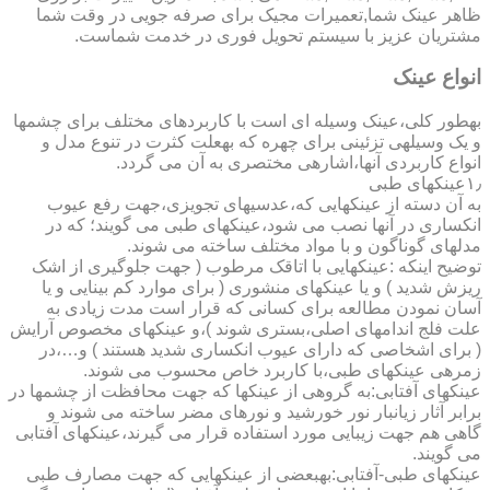
ظاهر عینک شما,تعمیرات مجیک برای صرفه جویی در وقت شما
مشتریان عزیز با سیستم تحویل فوری در خدمت شماست.
انواع عینک
به­طور کلی،عینک وسیله ای است با کاربردهای مختلف برای چشمها
و یک وسیله­ی تزئینی برای چهره که به­علت کثرت در تنوع مدل و
انواع کاربردی آنها،اشاره­ی مختصری به آن می گردد.
۱٫عینکهای طبی
به آن دسته از عینکهایی که،عدسیهای تجویزی،جهت رفع عیوب
انکساری در آنها نصب می شود،عینکهای طبی می گویند؛ که در
مدلهای گوناگون و با مواد مختلف ساخته می شوند.
توضیح اینکه :عینکهایی با اتاقک مرطوب ( جهت جلوگیری از اشک
ریزش شدید ) و یا عینکهای منشوری ( برای موارد کم بینایی و یا
آسان نمودن مطالعه برای کسانی که قرار است مدت زیادی به
علت فلج اندامهای اصلی،بستری شوند )،و عینکهای مخصوص آرایش
( برای اشخاصی که دارای عیوب انکساری شدید هستند ) و…،در
زمره­ی عینکهای طبی،با کاربرد خاص محسوب می شوند.
عینکهای آفتابی:به گروهی از عینکها که جهت محافظت از چشمها در
برابر آثار زیانبار نور خورشید و نورهای مضر ساخته می شوند و
گاهی هم جهت زیبایی مورد استفاده قرار می گیرند،عینکهای آفتابی
می گویند.
عینکهای طبی-آفتابی:به­بعضی از عینکهایی که جهت مصارف طبی