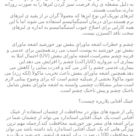
به دلیل مشغله ی زیاد فرصت تمیز کردن لنزها را به صورت روزانه
ندارند،مناسب هستند.
لنزهای توریک:این نوع لنزها که معمولاً گران تر از بقیه ی لنزهای
نرم هستند،برای درمان آستیگماتیسم استفاده می شوند اما با این
همه کارایی برای اصلاح عیوب آستیگماتیسم به اندازه ی لنزهای
سخت نافذ اکسیژن نیست.
چشم و خطرات اشعه ماورای بنفش نور خورشید اشعه ماورای
بنفش نور خورشید به پوست آسیب می زند.همچنین برای عدسی و
قرنیه چشم مضراست.اشعه ماورای بنفش (UV) احتمال ابتلا به
بیماری آب مروارید (کاتاراکت) چشم را افزایش می دهد.این
بیماری،عدسی چشم را کدر می کند و قدرت بینایی را کاهش می
دهد.همچنین اشعه ماورای بنفش باعث تخریب ماکولا (لکه زرد) می
شود.ماکولا بخشی از شبکیه چشم است که برای وضوح بینایی لازم
است.سایر مشکلات چشمی وابسته به اشعه ماورای بنفش شامل
ناخنک چشم و پیش ناخنک چشم است.
عینک آفتابی پلاریزه چیست؟
یکی از شیوه های مؤثر در محافظت از چشمان استفاده از عینک
آفتابی است.یک عینک آفتابی استاندارد می تواند از چشمان شما در
برابر اشعه های مضر نور خورشید محافظت کند.ازجمله مهم ترین
ویژگی هایی که یک عینک آفتابی استاندارد باید داشته باشد می توان
به محافظت 100 درصد در برابر اشعه فرابنفش خورشید و پلاریزه