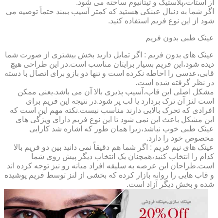
از استات،پلاستیک و تیتانیوم ساخته می شود.
اگر شما به دنبال عینکی هستید که کمتر آسیب ببیند حتماً توصیه می
شود از این نوع فریم استفاده کنید.
عینک طبی بدون فریم
عینک های بدون فریم : اگر تمایل دارید بخش بیشتری از صورت شما
دیده شود،این فریم بسیار برایتان مناسب است.در این طراحی هیچ
قابی،عدسی را احاطه نکرده است و تنها دو بازو برای اتصال با دسته
در نظر گرفته شده است.
مشکل اصلی این قاب،آسیب پذیری بالا آن می باشد.یعنی ممکن
است لنز آن ترک بردارد یا لب پر شود.در نتیجه این فریم برای
افرادی که تحرک بالایی دارند مناسب نیست.نکته مهم این است که
این مشکل باعث این نمی شود تا این نوع فریم دارای ویژگی های
عینک طبی خوب نباشد،زیرا همان طور که اشاره شد کارایی
مخصوص خود را دارد.
عینک های نیم فریم : اگر شما هم دقیقاً نمی دانید بین دو فریم بالا
کدام را انتخاب کنید،همچنان یک انتخاب دیگر پیش روی شما
است.طراحان این عرصه به سلیقه افراد میانه رو نیز توجه کرده اند
و قاب هایی را روانه بازار کرده که بخشی از لنز توسط فریم پوشیده
شده و بخش دیگر آزاد است.