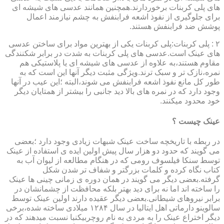
های پلی کربنات برخوردارند.همچنین همانند عدسی های شیشه ای
برای جلوگیری از نفوذ اشعه فرابنفش به چشم نیازمند اعمال
پوشش ضد فرابنفش هستند.
۲ : پلی کربنات:پلی کربنات یکی از بهترین مواد برای ساختن عدسی
های عینک است.عدسی های پلی کربنات به شدت در برابر شکنندگی
مقاوم هستند،به علاوه از عدسی های شیشه ای یا پلاستیکی هم
نمره،نازک تر و سبک ترند.ویژگی مثبت دیگر آنها این است که به
طور کل مانع نفوذ اشعه فرابنفش می شوند،البته ؛این عیب در آنها
وجود دارد که در نمره های بالا دید جانبی را بیشتر از همتایان دیگر
خود محدود میکنند.
عینک چیست ؟
در ربطه با تاریخچه ساخت عینک شبهات زیادی وجود دارد ؛بعضی
می گویند که حدود دو هزار سال پیش اولین ایده ی استفاده از عینک
توسط سنکا فیلسوف رومی که در هنگام مطالعه از لیوان آب به
کتاب نگاه کرده و کلمات بزرگتر و شفاف تر شدن شکل
گرفته.بعضی دیگر می گویند در همان دوره ی زمانی چینی ها عینک
را ساخته اند اما نه برای دید بهتر بلکه محافظت از چشمانشان در
برابر نیروهای شیطانی.بعضی دیگر عقیده دارند اولین عینک توسط
سالوینو دارماتی اهل ایتالیا در سال ۱۲۸۴ میلادی ساخته شده،برخی
دیگر اختراع عینک را به مردی به نام روچربیکنبا نسبت میدهند که در