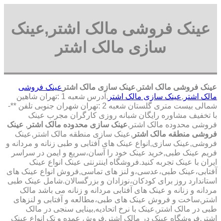
عینک فروشی مالک اشتر,عینک
سازی مالک اشتر
عینک فروشی مالک اشتر
,
عینک سازی مالک اشتر
عینک فروشی
مالک اشتر
,
عینک سازی مالک اشتر
,آدرس شعبه 1 :تهران شاهین
شمالی بیست متری گلستان شعبه 2 :تهران شهران جنوبی تلفن **-
با تخفیف مشاوره رایگان شبانه روزی کارگران مجرب عینک
فروشی محدوده مالک اشتر,
عینک سازی محدوده مالک اشتر
,
عینک
فروشی منطقه مالک اشتر
,عینک سازی منطقه مالک اشتر,عینک
فروشی,عینک سازی,انواع عینک های آفتابی و طبی زنانه و مردانه و
فریم عینک طبی,خرید عینک خود را آسان،سریع و ایمن در سراسر
ایران با عینک تجربه کنید.فروشگاه اینترنتی عینک انواع عینک
آفتابی،عینک طبی،عدسی،و لنز های تماسی,فروش انواع عینک های
استاندارد روز برای کودکان،نوزادان و بزرگسالان.شامل عینک طبی
مردانه و زنانه و عینک های آفتابی مردانه و زنانه می باشد مالک
اشتر,ساخت و فروش عینک های طبی،مطالعه و آفتابی و لنزهای
طبی در مالک اشتر,عینک با نرخ اتحادیه,بینایی سنجی در مالک
اشتر,فروشگاه عینک در مالک اشتر,فروش عمده و تک انواع عینک