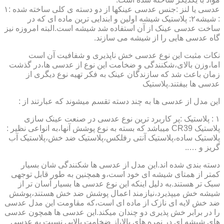
عدسی یا لنز :جنس عدسی عینکها از دو دسته ی کلی ساخته شده :۱
: شیشه۲: پلاستیک شیشه اولین و ابندایی ترین ماده ای که در
ساخت عدسی عینک از آن استفاده شد شیشه است.البته امروزه نیز
گاه عدسی هایی را از شیشه می سازند.
نکات مثبت این نوع عدسی خش ناپذیری و شفافیت آن است
اما،وزن بالای،شکنندگی و ضخامت این نوع از عدسی ها،در گذشت
زمان باعث شد که سازندگان عینک به فکر تهیه نوع دیگری از
عدسی ها بیفتند.پلاستیک
این مدل از عدسی ها به چند دسته تقسم میشوند که عبارتند از :
۱ : پلاستیک :پر کاربرد ترین نوع عدسی در صنعت عینک سازی
پلاستیک CR39 میباشد که بسته به نوع پوشش آنها،به انواعی نظیر :
پلاستیک ساده،پلاستیک آنتی رفلکس،پلاستیک ضد خش،پلاستیک آب
گریز و …..
دسته بندی شده اند.این مدل از عدسی ها شکنندگی شان بسیار
کمتر از همتای شیشه ای خود است،و همچنین به طور قابل توجهی
سبک تر هستند.به دلیل اینکه این نوع عدسی ها بسیار آسان تر از
شیشه خش میپذیرد،نیازمند اعمال پوشش ضد خش هستند،پوشش
ضد خش لایه ای نازک از ماده ای است،که مقاومت این مدل عدسی
را در برابر خش پذیری دو چندان میکند.این عدسی ها همچون عدسی
های شیشه ای در نمره های بالا،از ضخامت بالایی نسبت به عدسی