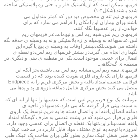
فریمها ممکن است که از پلاستیک،فلز و یا حتی زه پلاستیکی ساخته
شده باشند.(شکل۴-۱)
فریمهای نیم تنه ی مخصوص دید دور که کمتر متداول می
باشند،برای بیماران این امکان را فراهم می سازد که برای
خواندن،از زیر عدسیها نگاه کنند.
فریمهای ریم لس،شبه ریم لس و نیومانت:در فریمهای ریم
لس،عدسیها نه به وسیله ی زه پلاستیکی و نه به وسیله ی حدقه نگه
داشته می شوند.بلکه،بیشتر اوقات به وسیله ی پیچ یا گیره این
نگهداری انجام می گیرد.در بیشتر فریمهای ریم لس،دو نقطه ی
اتصال برای عدسی موجود است.یکی در منطقه ی بینی و دیگری در
منطقه ی گیجگاهی.
فریمهای نیمه ریم لس،مشابه ریم لس می باشند،بجز آنکه این
فریمها دارای یک بازوی فلزی تقویت کننده بوده که در قسمت
فوقانی عدسی،امتداد یافته و بخش مرکزی فریم را به Endpiece
متصل می کنند.بخش مرکزی شامل دماغه،بازوهای پد و پدها می
باشد.
نیومانت یک نوع فریم ریم لس است که عدسیها را تنها از لبه ای که
به سمت بینی قرار گرفته نگه می دارد.عدسیها در ناحیه ی
دماغه،اتصال یافته اند و اتصال دسته ها به فریم،توسط یک بازوی
فلزی برقرار می شود که در پشت عدسی به طرف گیجگاه امتداد
یافته است.بنابراین،تنها یک نقطه ی اتصال برای عدسی وجود دارد.
امروزه با توجه به انواع مختلف مواد قابل کاربرد در ساخت عینک
های طبی شغل عینک سازی بطور کلی،برای ساخت یک عینک طبی