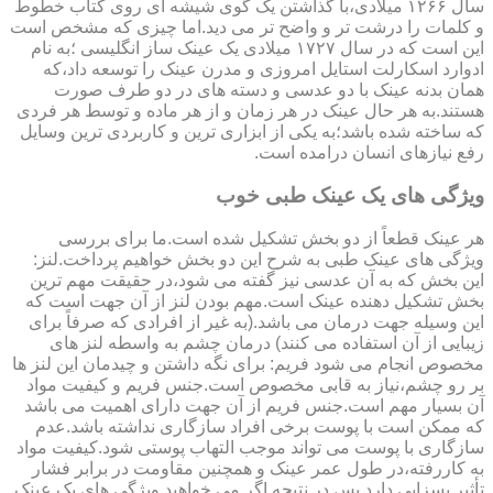
سال ۱۲۶۶ میلادی،با گذاشتن یک گوی شیشه ای روی کتاب خطوط
و کلمات را درشت تر و واضح تر می دید.اما چیزی که مشخص است
این است که در سال ۱۷۲۷ میلادی یک عینک ساز انگلیسی ؛به نام
ادوارد اسکارلت استایل امروزی و مدرن عینک را توسعه داد،که
همان بدنه عینک با دو عدسی و دسته های در دو طرف صورت
هستند.به هر حال عینک در هر زمان و از هر ماده و توسط هر فردی
که ساخته شده باشد؛به یکی از ابزاری ترین و کاربردی ترین وسایل
رفع نیازهای انسان درامده است.
ویژگی های یک عینک طبی خوب
هر عینک قطعاً از دو بخش تشکیل شده است.ما برای بررسی
ویژگی های عینک طبی به شرح این دو بخش خواهیم پرداخت.لنز:
این بخش که به آن عدسی نیز گفته می شود،در حقیقت مهم ترین
بخش تشکیل دهنده عینک است.مهم بودن لنز از آن جهت است که
این وسیله جهت درمان می باشد.(به غیر از افرادی که صرفاً برای
زیبایی از آن استفاده می کنند) درمان چشم به واسطه لنز های
مخصوص انجام می شود فریم: برای نگه داشتن و چیدمان این لنز ها
بر رو چشم،نیاز به قابی مخصوص است.جنس فریم و کیفیت مواد
آن بسیار مهم است.جنس فریم از آن جهت دارای اهمیت می باشد
که ممکن است با پوست برخی افراد سازگاری نداشته باشد.عدم
سازگاری با پوست می تواند موجب التهاب پوستی شود.کیفیت مواد
به کاررفته،در طول عمر عینک و همچنین مقاومت در برابر فشار
تأثیر بسزایی دارد.پس در نتیجه اگر می خواهید ویژگی های یک عینک