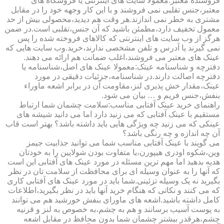
فروشنده معتبر:معمولا سایت های اینترنتی یا فروشگاه های
معتبر،جنس تقلبی نمی فروشند و با این کار وجهه خود را در مقابل
مشتری به خطر نمی اندازند.هر وقت هم دیدید،محصولی بیش از حد
معمول تخفیف دارد،مطمئن باشید که آن جنس،تقلبی است.در ضمن
هرگز از وب سایت های اینترنتی که کالاهای فروخته شده را پس
نمی گیرند یا آدرس و تلفن مشخصی ندارند،خرید.وب سایت هایی که
عینک های معتبر می فروشند،اغلب ضمانت هم ارائه می دهند.
دفترچه و شناسنامه عینک:معمولا عینک های اصل،شناسنامه یا
دفترچه اصالت دارند.در شناسنامه،جزئیات دقیقی در مورد
عینک،مقدار خش پذیری لنز،مقاومت آن در برابر اشعه ماوراء
بنفش،جنس فریم و … بیان می شود.
راهنمای خرید عینک آفتابی مناسب:سلامت چشمان شما ارتباط
مستقیم با عینک آفتابی که می زنید دارد اما می دانید شیشه های
عینکی که می زنید چه ویژگی هایی باید داشته باشد؟ بهتر است قاب
آن چه اندازه و چه رنگی باشد؟
می گویند با عینک آفتابی مناسب شما می توانید جذابیت جیمز
وین،شکوه اودری هیپورن،یا متفاوت بودن شولاپین را به خودتان
هدیه بدهید اما مهم ترین مسئله در مورد عینک های آفتابی این است
که آنها را به عنوان وسیله ای برای محافظت از سلامت تان در نظر
بگیرید نه یک وسیله تزئینی.شما باید در مورد عینک های آفتابی کاری
که می کنند و نکاتی که هنگام خرید آنها باید در نظر بگیرید،اطلاعات
کامل داشته باشید.اشعه های ماورای بنفش خورشید هم می توانند
به پوست آسیب برسانند و هم به چشم،به خصوص به لنز و قرنیه
چشم،هرقدر بیشتر چشمان شما بدون محافظ در مقابل اشعه