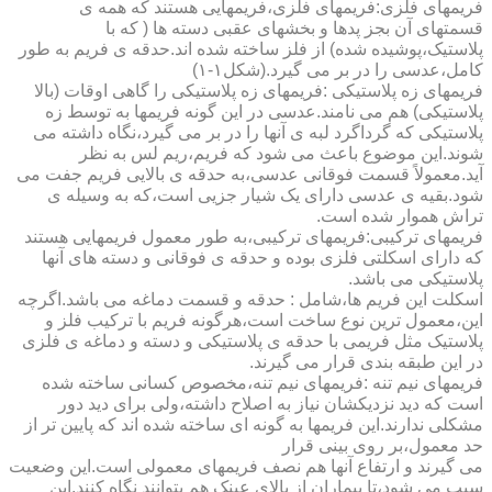
فریمهای فلزی:فریمهای فلزی،فریمهایی هستند که همه ی
قسمتهای آن بجز پدها و بخشهای عقبی دسته ها ( که با
پلاستیک،پوشیده شده) از فلز ساخته شده اند.حدقه ی فریم به طور
کامل،عدسی را در بر می گیرد.(شکل۱-۱)
فریمهای زه پلاستیکی :فریمهای زه پلاستیکی را گاهی اوقات (بالا
پلاستیکی) هم می نامند.عدسی در این گونه فریمها به توسط زه
پلاستیکی که گرداگرد لبه ی آنها را در بر می گیرد،نگاه داشته می
شوند.این موضوع باعث می شود که فریم،ریم لس به نظر
آید.معمولاً قسمت فوقانی عدسی،به حدقه ی بالایی فریم جفت می
شود.بقیه ی عدسی دارای یک شیار جزیی است،که به وسیله ی
تراش هموار شده است.
فریمهای ترکیبی:فریمهای ترکیبی،به طور معمول فریمهایی هستند
که دارای اسکلتی فلزی بوده و حدقه ی فوقانی و دسته های آنها
پلاستیکی می باشد.
اسکلت این فریم ها،شامل : حدقه و قسمت دماغه می باشد.اگرچه
این،معمول ترین نوع ساخت است،هرگونه فریم با ترکیب فلز و
پلاستیک مثل فریمی با حدقه ی پلاستیکی و دسته و دماغه ی فلزی
در این طبقه بندی قرار می گیرند.
فریمهای نیم تنه :فریمهای نیم تنه،مخصوص کسانی ساخته شده
است که دید نزدیکشان نیاز به اصلاح داشته،ولی برای دید دور
مشکلی ندارند.این فریمها به گونه ای ساخته شده اند که پایین تر از
حد معمول،بر روی بینی قرار
می گیرند و ارتفاع آنها هم نصف فریمهای معمولی است.این وضعیت
سبب می شود،تا بیماران از بالای عینک هم بتوانند نگاه کنند.این