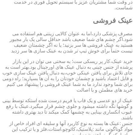
در وقت شما مشتریان عزیز با سیستم تحویل فوری در خدمت
شماست.
عینک فروشی
مصرف پزشکی دارد،اما به عنوان کالایی زینتی هم استفاده می
شود.اگر چشم های شما ضعیف باشد حداقل سالی یک بار مجبور
هستید به عینک فروشی ها سر بزنید؛ یا نه اگر چشمتان ضعیف
نیست حتماً برای خوش تیپ تر شدن به عینک سازی ها سر زدید
خرید عینک،کار پر ریسکی ست؛ به سختی می توان در این بازار
پرشده از جنس چینی به دنبال عینک های اورجینال بود.بهتر است به
جای تلاش برای یافتن عینکی خوب،به دنبال یافتن عینک سازی خوب
و قابل اعتماد باشید و چشمان خودتان را به آن ها بسپارید؛ راه دومی
برای شما وجود ندارد ما به شما عینک فروشی را پیشنهاد می کنیم
خرید های مطمئن و با اصالت
عینک از دو عدسی و یک قاب یا فریم درست شده استکه توسط بینی
و گوشها نگه داشته میشود و جلوی چشم قرار میگیرد.عینک با رفع
عیوب انکساری بینایی به چشمها کمک میکند تا دید بهتری داشته
باشند.
جنس :عینک ها بسته به نوع کاربرد آنها و سلیقه ای افراد خاص از
مواد گوناگونی مانند :پلاستیک،کائوچو،استات،فلز و یا ترکیب این
مواد با یکدیگر ساخته شده است.