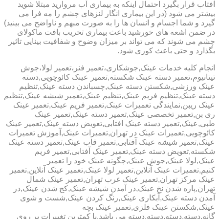
آفتاب قرار بگیرد احتمال اینکه به بیماری آب مروارید مبتلا شوید
بیشتر می شود (در این بیماری انگار لنزهای چشم را مه فرا می
گیرد و شما اجسام و انسان ها را به صورت مبهم و ناواضح می بینید)
در ضمن اشعه های خورشید باعث بیماری تخریب بافت ماکولای
چشم می شوند که می تواند بر میزان وضوح و شفافیت بینایی تاثیر
بگذارد و حتی باعث کوری شود.
انجام کلیه خدمات عینک,جوشکاری،تعمیر فنر،تعمیر لولا،جوش
تیتانیوم،تعمیر دسته عینک شکسته,تعمیر عینک کائوچویی,دسته
عینک ورزشی,شکستن دسته عینک,چسباندن دسته عینک,تنظیم
دسته عینک,تنظیم فریم عینک,تنظیم عینک,تعمیر شیشه عینک,تنظیم
عینک ریبن,نمایندگی تعمیرات عینک,تعمیر فریم عینک,تعمیر عینک
ری بن,تعمیر تخصصی عینک,تعمیر دسته عینک,تعمیر عینک
طبی,عینک,تعمیر دسته عینک افتابی,تعویض دسته عینک,تعمیر عینک
کائوچویی,تعمیرات عینک در تهران,تعمیرات عینک,آموزش تعمیرات
عینک,تعمیر شیشه عینک آفتابی,تعمیر قاب عینک,تعمیر دسته عینک
شکسته,تعویض دسته عینک,تعمیر عینک آفتابی,تعمیر فریم
عینک,لولا عینک,جوش عینک,چگونه عینک خود را تعمیر
کنیم,تعمیرات عینک آنلاین,تعمیر لولا عینک,تعمیر عینک آنلاین,تعمیر
عینک مرکز تهران,تعمیر عینک غرب تهران,تعمیر عینک شمال
تهران,پاره شدن نخ عینک,در آمدن شیشه عینک,کج شدن عینک,در
آمدن دسته عینک,آبکاری عینک,رنگ کردن عینک,شست و شوی
عینک,شکستن عینک فلزی,تعمیر عینک بچه
گانه,دسته,دسته,دسته,دسته می باشد.با کمترین تغییرات بر روی