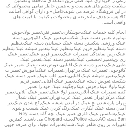
رنگی را خریداری کنید.اصلی ترین دغدغه ی ما،حفظ و تضمین
سلامت چشم های شماست و به همین خاطر تمامی محصولاتی که
در این فروشگاه عرضه می شوند،«اصل» و دارای گواهی اصالت
کالا هستند.هدف ما،عرضه ی محصولات باکیفیت با قیمت های
واقعی است.
انجام کلیه خدمات عینک,جوشکاری،تعمیر فنر،تعمیر لولا،جوش
تیتانیوم،تعمیر دسته عینک شکسته,تعمیر عینک کائوچویی,دسته
عینک ورزشی,شکستن دسته عینک,چسباندن دسته عینک,تنظیم
دسته عینک,تنظیم فریم عینک,تنظیم عینک,تعمیر شیشه عینک,تنظیم
عینک ریبن,نمایندگی تعمیرات عینک,تعمیر فریم عینک,تعمیر عینک
ری بن,تعمیر تخصصی عینک,تعمیر دسته عینک,تعمیر عینک
طبی,عینک,تعمیر دسته عینک افتابی,تعویض دسته عینک,تعمیر عینک
کائوچویی,تعمیرات عینک در تهران,تعمیرات عینک,آموزش تعمیرات
عینک,تعمیر شیشه عینک آفتابی,تعمیر قاب عینک,تعمیر دسته عینک
شکسته,تعویض دسته عینک,تعمیر عینک آفتابی,تعمیر فریم
عینک,لولا عینک,جوش عینک,چگونه عینک خود را تعمیر
کنیم,تعمیرات عینک آنلاین,تعمیر لولا عینک,تعمیر عینک آنلاین,تعمیر
عینک مرکز تهران,تعمیر عینک غرب تهران,تعمیر عینک شمال
تهران,پاره شدن نخ عینک,در آمدن شیشه عینک,کج شدن عینک,در
آمدن دسته عینک,آبکاری عینک,رنگ کردن عینک,شست و شوی
عینک,شکستن عینک فلزی,تعمیر عینک بچه گانه,دسته Rey
Ban,دسته AO,دسته Police,دسته Chopard می باشد.با کمترین
تغییرات بر روی ظاهر عینک شما,تعمیرات مجیک برای صرفه جویی