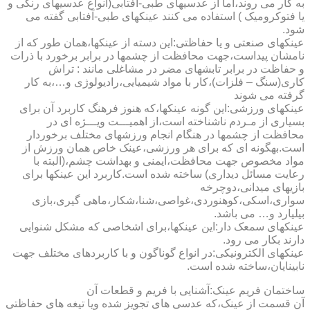
به کار می روند،اما از عدسیهای طبی-آفتابی(انواع عدسیهای رنگی و
یا فتوکرومیک ) استفاده می کنند عینکهای طبی-آفتابی گفته می
شود.
عینکهای صنعتی و یا حفاظتی:این دسته از عینکها،همان طور که از
نامشان پیداست،جهت محافظت از چشمها در برابر برخورد با ذرات
و حفاظت در برابر تابشهای مضر در مشاغلی مانند : تراش
کاری(سنگ – فلزات)،کار با مواد شیمیایی،رادیولوژی و…،به کار
گرفته می شوند
عینکهای ورزشی:این گونه عینکها،که هنوز فرهنگ کاربرد آن برای
بسیاری از مـردم ناشناخته است،از اهمیـــت ویـــژه ای در
محافظت از چشمها در هنگام انجام ورزشهای مختلف برخوردار
است.به­گونه ای که برای هر ورزشی،عینک خاص همان ورزش از
مواد مخصوص جهت محافظت،ایمنی و بهداشت چشم،(البته با
رعایت مسائل دیداری) ساخته شده است.کاربرد این عینکها برای
بازیهای میدانی،دوچرخه
سواری،اسکی،کوهنوردی،غواصی،شنا،شکار،ماهی گیری،بازی
بیلیارد و… می باشد.
عینکهای سمعک دار:این عینکها،برای اشخاصی که مشکل شنوایی
دارند بکار می رود.
عینکهای الکترونیکی:در انواع گوناگون و با کاربردهای مختلف جهت
نابینایان،ساخته شده است.
ساختمان فریم عینک:آشنایی با فریم و قطعات آن
آن قسمت از عینک،که عدسی های تجویز شده ویا تیغه های حفاظتی