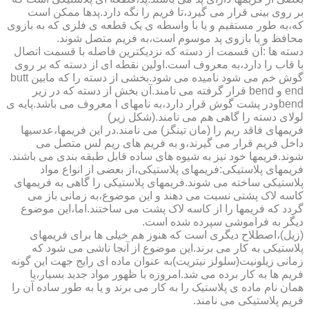
بر روی بینی قرار می گیرد،تا فریم را نگه دارد.پدها ممکن است
که،به طور مستقیم و یا با واسطه ی یک قطعه ی فلزی که به بازوی
محافظ و یا بازوی پد موسوم است،به فریم متصل شوند.
دسته ها :آن قسمت از دسته که نزدیکترین فاصله با قسمت اتصال
با قاب را دارد،به معروف است.اولین نقطه ای از دسته که بر روی
گوش خم می شود نامیده می شود.بخشی از دسته را که مابین butt
end و bend قرار گرفته می نامند.آن بخش از دسته که در زیر
bendودر پشت گوش قرار دارد،به نامهای l معروف می باشد.پایه ی
لولای دسته را گاهی هم می نامند.(شکل زیر)
فریمهای فاقد ریم را (مان تینگز) می نامند.در این فریمها،عدسیها
داخل فریم قرار می گیرند،و به فریم های ریم لس متصل می
شوند.فریمها خود نیز به شیوه های ساده قابل طبقه بندی می باشند.
فریمهای پلاستیکی:فریمهای پلاستیکی،از بعضی از انواع مواد
پلاستیکی ساخته می شوند.فریمهای پلاستیکی را گاهی به فریمهای
کاسه لاک پشتی نسبت می دهند و این موضوع،به زمانی باز می
گردد که فریمها را از کاسه لاک پشت می ساختند.اما،این موضوع
دیگر به فراموشی سپرده شده است.
(زیل)،اصطلاح دیگری است که هنوز هم خیلی ها برای فریمهای
پلاستیکی به کار می برند.این موضوع از آنجا ناشی می شود که
زمانی زیلونیت(سلولز نیتریت)به عنوان ماده ای رایج جهت این گونه
فریم ها به کار برده می شد.امروزه با ظهور مواد جدید بسیار،یا
همان نام ماده ی پلاستیک را به کار می برند و یا به طور ساده آن را
فریم پلاستیکی می نامند.