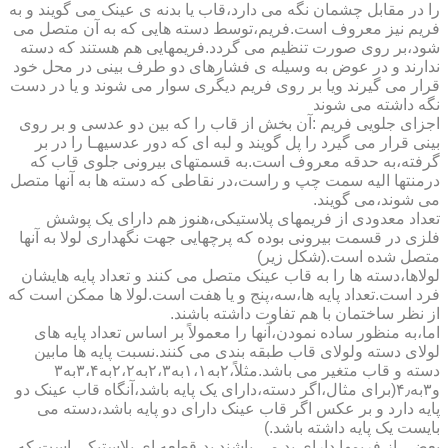
را در مقابل چشمان نگه می دارد،قاب یا بدنه ی عینک می گویند و به
فریم نیز معروف است.فریم،توسط دسته هایی که به آن متصل می
شود،بر روی صورت تنظیم می گردد.فریمهایی هم هستند که دسته
ندارند و در عوض به وسیله ی فشارهای دو طرف بینی در محل خود
قرار می گیرند ویا بر روی فریم دیگری سوار می شوند و یا در دست
نگه داشته می شوند
اجزای جلویی فریم :آن بخش از قاب را که بین دو عدسی و بر روی
بینی قرار می گیرد را پل گویند و لبه ای که دور عدسیهـا را در بر
گرفته،به حدقه معروف است.به قسمتهای بیرونی جلوی قاب که
درمنتها الیه سمت چپ و راست،در نقاطی که دسته ها به آنها متصل
می شوند،می گویند.
تعداد معدودی از فریمهای پلاستیکی،هنوز هم دارای یک پوشش
فلزی در قسمت بیرونی بوده که پرچهایی جهت نگهداری لولا به آنها
متصل شده است.(شکل زیر)
لولاها،دسته ها را به قاب عینک متصل می کنند و تعداد پایه هایشان
فرد است.تعداد پایه ها،سه،پنج و یا هفت است.لولا ها ممکن است که
از نظر ساختمان با هم تفاوت داشته باشند.
اما،به منظور ساده نمودن،آنها را معمولاً بر اساس تعداد پایه های
لولای دسته ولولای قاب طبقه بندی می کنند.نسبت پایه ها مابین
دسته و قاب متغیر می باشد.مثلاً،۲به۱،۱به۲،۳به۲،۲به۳،۴به۳
و۳به۴٫(برای مثال،اگر دسته،دارای یک پایه باشد،آنگاه قاب عینک دو
پایه دارد و بر عکس اگر قاب عینک دارای دو پایه باشد،دسته می
بایست یک پایه داشته باشد.)
بعضی از فریمها دارای پد می باشند.پد،قطعه ای پلاستیکی است که