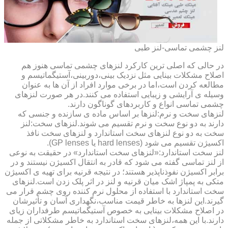
لنز چشمی تماسی-لنز طبی
در حالی که اصلی ترین کارکرد لنزهای چشمی تماسی هنوز هم
اصلاح مشکلات بینایی مثل نزدیک بینی،دوربینی،آستیگماتیسم و
مطالعه کردن است،اما در برخی موارد افراد از آن ها به عنوان
وسیله ی آرایشی و زیبایی استفاده می کنند.در هر صورت لنزهای
چشمی تماسی انواع و کاربردهای گوناگون دارند.
لنزهای سخت و نرم:لنزها بر اساس ماده ی سازنده و جنسی که
دارند به دو نوع سخت و نرم تقسیم می شوند.لنزهای سخت:لنز
سخت به دو نوع لنزهای سخت استاندارد و لنزهای سخت نافذ
اکسیژن تقسیم می شود (hard lenses یا GP lenses).
لنز سخت استاندارد:«لنزهای سخت استاندارد» در حقیقت به نوعی
از لنز تماسی گفته می شود که قادر به انتقال اکسیژن نیستند و در
برابر اکسیژن نفوذناپذیر هستند؛ در نتیجه قرنیه برای تهیه ی اکسیژن
متکی به پمپاژ اشک میان قرنیه و لنز در اثر پلک زدن است.لنزهای
سخت استاندارد با استفاده از محلول نرم کننده روی چشم قرار می
گیرند.این لنزها به خاطر قیمت مناسب،نگهداری آسان و تأثیرشان
در اصلاح مشکلات بینایی به خصوص آستیگماتیسم طرفداران زیای
دارند.با این همه،لنزهای سخت استاندارد به خاطر مشکلاتی از جمله