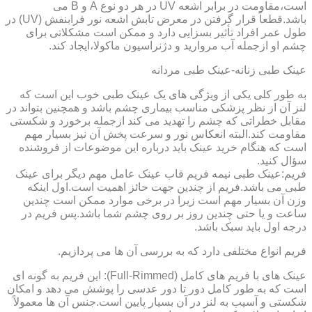
است،مقاومت در برابر اشعه UV در هر دو نوع A و B می
باشد.قطعاً قرار گرفتن در معرض تابش اشعه نور فرابنفش (UV) در
طول عمر افراد تأثیر بسزایی دارد و ممکن است مشکلاتی برای
چشم او ازجمله آب مروارید و دژنراسیون ماکولا،ایجاد کند.
عینک طبی زنانه-عینک طبی مردانه
به طور کلی یکی از ویژگی های یک عینک طبی خوب این است که
لنز آن از نظر پزشکی مناسب بیماری چشم باشد و همچنین بتواند در
مقابل خطراتی که چشم را تهدید می کند ازجمله برخورد و شکستی
مقاومت کند.البته انعکاس نور و سرعت پخش آن نیز بسیار مهم
است که هنگام خرید عینک باید درباره این موضوعات از فروشنده
سؤال کنید.
فریم:عینک طبی نیمه فریم قاب عینک عامل مهم دیگر برای عینک
طبی می باشد.فریم از چندین جهت حائز اهمیت است.اول اینکه
وزن آن بسیار مهم است زیرا در برخی موارد ممکن است چندین
ساعت و یا حتی چندین روز بر روی چشم شما باشد.پس فریم در
درجه اول باید سبک باشد.
فریم انواع مختلفی دارد که به بررسی آن ها می پردازیم.
عینک های با فریم های کامل (Full-Rimmed): این فریم به گونه ای
است که به طور کامل دور تا دور عدسی را پوشش می دهد و امکان
شکستی و آسیب به لنز در آن بسیار پایین است.جنس آن ها معمولاً