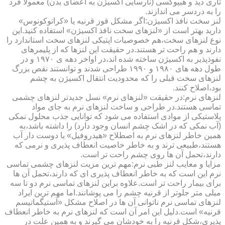
تاری دید و هیپوکسی (نارسایی اکسیژن به اعضای بدن) معمولا فرد
را به دردسر می اندازند.
لنز سخت نافذ اکسیژن:اگر مشکل قوز قرنیه یا «کراتوکونوس»
دارید بهتر است از «لنزهای سخت نافذ اکسیژن» استفاده کنید.این
نوع لنزهای سخت،هم خصوصیات اپتیکی لنزهای سخت استاندارد را
دارند و هم راحت تر هستند.در حقیقت این لنزها که از پلیمرهای
نفوذپذیر به اکسیژن ساخته شده اند،در اواخر دهه ی ۱۹۷۰ و در
طول دهه های ۱۹۸۰ و ۱۹۹۰ طراحی شدند و توانستند نقص بزرگ
لنزهای سخت قبلی را که محدودیت انتقال اکسیژن به چشم
بود،اصلاح کنند.
لنزهای نرم:در حقیقت «لنزهای نرم» نسل جدیدتر لنزهای چشمی
تماسی هستند.در طراحی و ساخت لنزهای نرم به جای مواد
پلاستیکی از موادی استفاده می شود که توانایی جذب محلول نمکی
(آب نمکی که در اشک چشم انسان وجود دارد) را داشته باشد،به
همین خاطر لنزهای نرم به اصطلاح «هیدروفیل» یا دوست دار آب
هستند،طبیعی ترند و به خاطر خاصیت انعطاف پذیری و نرمی که
دارند،تحمل آن ها روی چشم راحت تر است.
مزایا و معایب لنز طبی نرم:مهم ترین مزیت لنزهای چشمی تماسی
نرم این است که به خاطر انعطاف پذیری ای که دارند،تحمل آن ها
برای بیمار راحت تر است.علاوه براین لنزهای تماسی نرم دو تا سه
میلی متر جلوتر از قرنیه چشم را می پوشانند.اما مهم ترین ایراد
لنزهای تماسی نرم ناتوانی آن ها در اصلاح مشکل «آستیگماتیسم
قرنیه» است.دلیل این امر آن است که لنزهای نرم به خاطر انعطاف
پذیری،شکل قرنیه را به خودشان می گیرند و به همین علت در