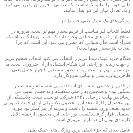
طبی خوب را بدانید لازم است که عدسی و فریم آن را بررسی کنید
و یک تعادل میان این دو ایجاد نمایید.
ویژگی های یک عینک طبی خوب | لنز
قطعاً انتخاب لنز مناسب از فریم بسیار مهم تر است.امروزه در
سطح بازار لنز های مختلفی وجود دارد که خرید آن ها،گاه با اشتباه
همراه است.حال سؤالی که مطرح می شود این است که چرا
انتخاب لنز بسیار مهم است؟
هنگام خرید عینک شما فریم را انتخاب می کنید،انتخاب صحیح فریم
از جهت زیبایی و راحتی فرد هنگام استفاده از آن ضروری است.اما
لنز بسیار مهم تر است زیرا به طور مستقیم با چهار عامل یعنی
ظاهر،زیبایی،ایمنی و بینایی،سروکار دارد.
در قدیم از عدسی شیشه ای استفاده می شد،اما شیشه بسیار
سنگین بوده و همچنین به راحتی شکسته و به چشم آسیب می
رساند.در نهایت در سال ۱۹۴۷ شرکت توانست نسخه پلاستیکی از
این محصول را ارائه دهد.این محصول پلاستیکی از آن جهت که وزنی
حدود نصف وزن شیشه را داشت و هزینه آن نیز کمتر بود مورد
استقبال قرار گرفت.کیفیت نور عالی این محصول ازجمله دلایل
کاربردی بودن آن در بازار امروزی است.
عامل بعدی که جزء اصلی ترین ویژگی های عینک طبی