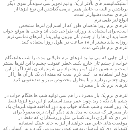
آستیگماتیسم های بالاتر از یک و نیم تجویز نمی شوند.از سوی دیگر
برداشتن و البته به خاطر همین نرمی،گذاشتن این نوع لنزها از
لنزهای سخت دشوارتر است.
انواع لنز طبی نرم
لنزهای نرم روزانه:همان طور که از اسم این لنزها مشخص
است،برای استفاده ی روزانه طراحی شده اند و شب ها موقع خواب
حتما باید آن ها را از چشم تان بیرون بیاورید.از لنزهای تماسی نرم
روزانه نباید بیشتر از ۱۸ ساعت در طول روز استفاده کنید.
لنزهای نرم طولانی مدت
از آن جایی که می توانید لنزهای نرم طولانی مدت را شب ها،هنگام
خواب،از چشم تان خارج نکنید،خطر عفونت چشم با این لنزها بیشتر
است و به همین دلیل کمتر پیشنهاد می شوند.یادتان باشد اگر از این
نوع لنز استفاده می کنید لازم است که هفته ای یک بار آن ها را از
روی چشم بردارید و با محلول مخصوص تمیز و ضدعفونی کنید.
لنزهای نرم یک بار مصرف
لنزهای نرم یک بار مصرف را هم نمی توانید شب ها هنگام خواب در
چشم تان نگه دارید،چون عمر مفید استفاده از این نوع لنزها فقط
یک روز است و شب،هنگام خواب،باید دور انداخته شوند.لنزهای یک
بار مصرف که نسبت به مدل های دیگر گران ترند،معمولاً برای
افرادی که آلرژی دارند،کسانی مثل ورزشکاران که فقط در
موقعیت های خاص می خواهند از لنز به جای عینک استفاده
کنند،افرادی که لنزشان به سرعت رسوب می گیرد و نیز کسانی که