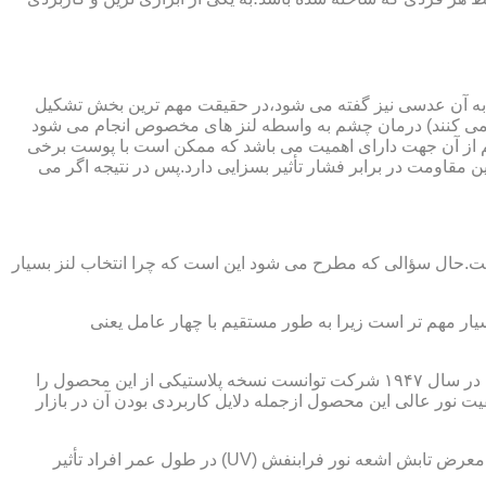
 به آن عدسی نیز گفته می شود،در حقیقت مهم ترین بخش تشکیل
ده می کنند) درمان چشم به واسطه لنز های مخصوص انجام می شود
م از آن جهت دارای اهمیت می باشد که ممکن است با پوست برخی
مقاومت در برابر فشار تأثیر بسزایی دارد.پس در نتیجه اگر می
 است.حال سؤالی که مطرح می شود این است که چرا انتخاب لنز بسیار
یار مهم تر است زیرا به طور مستقیم با چهار عامل یعنی
در قدیم از عدسی شیشه ای استفاده می شد،اما شیشه بسیار سنگین بوده و همچنین به راحتی شکسته و به چشم آسیب می رساند.در نهایت در سال ۱۹۴۷ شرکت توانست نسخه پلاستیکی از این محصول را
 نور عالی این محصول ازجمله دلایل کاربردی بودن آن در بازار
عامل بعدی که جزء اصلی ترین ویژگی های عینک طبی است،مقاومت در برابر اشعه UV در هر دو نوع A و B می باشد.قطعاً قرار گرفتن در معرض تابش اشعه نور فرابنفش (UV) در طول عمر افراد تأثیر