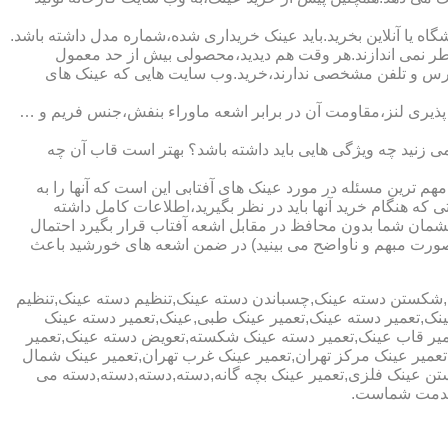
ا آنلاین بخرید.باید عینک خریداری شده،شماره مدل داشته باشد.
خطر نمی اندازند.هر وقت هم دیدید،محصولی بیش از حد معمول
آدرس و تلفن مشخصی ندارند،خرید.وب سایت هایی که عینک های
پذیری لنز،مقاومت آن در برابر اشعه ماوراء بنفش،جنس فریم و …
 زنید چه ویژگی هایی باید داشته باشد؟ بهتر است قاب آن چه
هم ترین مسئله در مورد عینک های آفتابی این است که آنها را به
 که هنگام خرید آنها باید در نظر بگیرید،اطلاعات کامل داشته
مان شما بدون محافظ در مقابل اشعه آفتاب قرار بگیرد احتمال
به صورت مبهم و ناواضح می بینید) در ضمن اشعه های خورشید باعث
ی,شکستن دسته عینک,چسباندن دسته عینک,تنظیم دسته عینک,تنظیم
ینک,تعمیر دسته عینک,تعمیر عینک طبی,عینک,تعمیر دسته عینک
عمیر قاب عینک,تعمیر دسته عینک شکسته,تعویض دسته عینک,تعمیر
ن,تعمیر عینک مرکز تهران,تعمیر عینک غرب تهران,تعمیر عینک شمال
 عینک فلزی,تعمیر عینک بچه گانه,دسته,دسته,دسته,دسته می
 خدمت شماست.