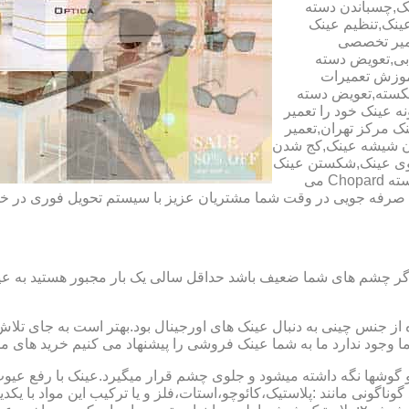
ک,چسباندن دسته
ینک,تنظیم عینک
عمیر تخصصی
ابی,تعویض دسته
آموزش تعمیرات
شکسته,تعویض دسته
ه عینک خود را تعمیر
ینک مرکز تهران,تعمیر
دن شیشه عینک,کج شدن
وی عینک,شکستن عینک
فلزی,تعمیر عینک بچه گانه,دسته Rey Ban,دسته AO,دسته Police,دسته Chopard می
ای صرفه جویی در وقت شما مشتریان عزیز با سیستم تحویل فوری در
گر چشم های شما ضعیف باشد حداقل سالی یک بار مجبور هستید به عین
از جنس چینی به دنبال عینک های اورجینال بود.بهتر است به جای تلا
شما وجود ندارد ما به شما عینک فروشی را پیشنهاد می کنیم خرید های م
شها نگه داشته میشود و جلوی چشم قرار میگیرد.عینک با رفع عیوب ان
 گوناگونی مانند :پلاستیک،کائوچو،استات،فلز و یا ترکیب این مواد با ی