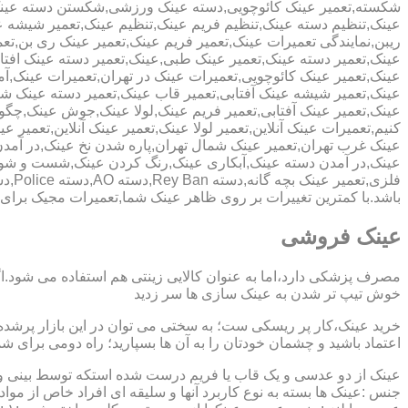
شکسته,تعمیر عینک کائوچویی,دسته عینک ورزشی,شکستن دسته عین
عینک,تنظیم دسته عینک,تنظیم فریم عینک,تنظیم عینک,تعمیر شیشه ع
ریبن,نمایندگی تعمیرات عینک,تعمیر فریم عینک,تعمیر عینک ری بن,ت
عینک,تعمیر دسته عینک,تعمیر عینک طبی,عینک,تعمیر دسته عینک افت
عینک,تعمیر عینک کائوچویی,تعمیرات عینک در تهران,تعمیرات عینک,
عینک,تعمیر شیشه عینک آفتابی,تعمیر قاب عینک,تعمیر دسته عینک 
عینک,تعمیر عینک آفتابی,تعمیر فریم عینک,لولا عینک,جوش عینک,چگون
کنیم,تعمیرات عینک آنلاین,تعمیر لولا عینک,تعمیر عینک آنلاین,تعمیر ع
عینک غرب تهران,تعمیر عینک شمال تهران,پاره شدن نخ عینک,در آم
عینک,در آمدن دسته عینک,آبکاری عینک,رنگ کردن عینک,شست و ش
باشد.با کمترین تغییرات بر روی ظاهر عینک شما,تعمیرات مجیک بر
عینک فروشی
مصرف پزشکی دارد،اما به عنوان کالایی زینتی هم استفاده می شود.ا
خوش تیپ تر شدن به عینک سازی ها سر زدید
خرید عینک،کار پر ریسکی ست؛ به سختی می توان در این بازار پرشده 
اعتماد باشید و چشمان خودتان را به آن ها بسپارید؛ راه دومی برای 
عینک از دو عدسی و یک قاب یا فریم درست شده استکه توسط بینی و گو
جنس :عینک ها بسته به نوع کاربرد آنها و سلیقه ای افراد خاص از مواد