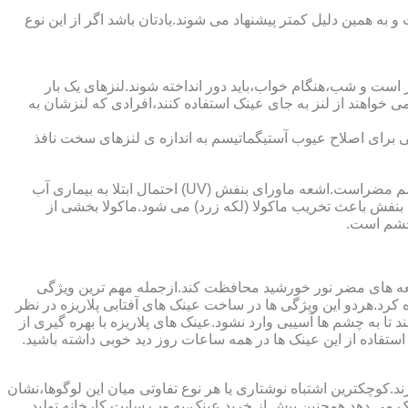
به همین دلیل کمتر پیشنهاد می شوند.یادتان باشد اگر از این نوع
 است و شب،هنگام خواب،باید دور انداخته شوند.لنزهای یک بار
واهند از لنز به جای عینک استفاده کنند،افرادی که لنزشان به
ایی برای اصلاح عیوب آستیگماتیسم به اندازه ی لنزهای سخت نافذ
چشم و خطرات اشعه ماورای بنفش نور خورشید اشعه ماورای بنفش نور خورشید به پوست آسیب می زند.همچنین برای عدسی و قرنیه چشم مضراست.اشعه ماورای بنفش (UV) احتمال ابتلا به بیماری آب
بنفش باعث تخریب ماکولا (لکه زرد) می شود.ماکولا بخشی از
چشم است.
اشعه های مضر نور خورشید محافظت کند.ازجمله مهم ترین ویژگی
رابنفش خورشید و پلاریزه بودن آن اشاره کرد.هردو این ویژگی ها در ساخت عینک های آفتابی پلاریزه در نظر
تا به چشم ها آسیبی وارد نشود.عینک های پلاریزه با بهره گیری از
استفاده از این عینک ها در همه ساعات روز دید خوبی داشته باشید.
کوچکترین اشتباه نوشتاری یا هر نوع تفاوتی میان این لوگوها،نشان
ینک می دهد.همچنین پیش از خرید عینک،به وب سایت کارخانه تولید