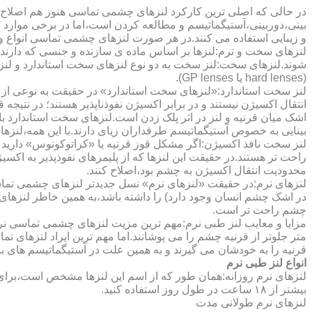
در حالی که اصلی ترین کارکرد لنزهای چشمی تماسی هنوز هم اصلاح 
بینی،دوربینی،آستیگماتیسم و مطالعه کردن است،اما در برخی موارد اف
و زیبایی استفاده می کنند.در هر صورت لنزهای چشمی تماسی انواع و ک
لنزهای سخت و نرم:لنزها بر اساس ماده ی سازنده و جنسی که دارند
شوند.لنزهای سخت:لنز سخت به دو نوع لنزهای سخت استاندارد و ل
(hard lenses یا GP lenses).
لنز سخت استاندارد:«لنزهای سخت استاندارد» در حقیقت به نوعی از 
انتقال اکسیژن نیستند و در برابر اکسیژن نفوذناپذیر هستند؛ در نتیجه 
اشک میان قرنیه و لنز در اثر پلک زدن است.لنزهای سخت استاندارد ب
بینایی به خصوص آستیگماتیسم طرفداران زیای دارند.با این همه،لنزها
لنز سخت نافذ اکسیژن:اگر مشکل قوز قرنیه یا «کراتوکونوس» دارید 
محدودیت انتقال اکسیژن به چشم بود،اصلاح کنند.
لنزهای نرم:در حقیقت «لنزهای نرم» نسل جدیدتر لنزهای چشمی تماس
در اشک چشم انسان وجود دارد) را داشته باشد،به همین خاطر لنزهای
چشم راحت تر است.
مزایا و معایب لنز طبی نرم:مهم ترین مزیت لنزهای چشمی تماسی نرم 
متر جلوتر از قرنیه چشم را می پوشانند.اما مهم ترین ایراد لنزهای 
قرنیه را به خودشان می گیرند و به همین علت در آستیگماتیسم های با
انواع لنز طبی نرم
لنزهای نرم روزانه:همان طور که از اسم این لنزها مشخص است،برای اس
بیشتر از ۱۸ ساعت در طول روز استفاده کنید.
لنزهای نرم طولانی مدت