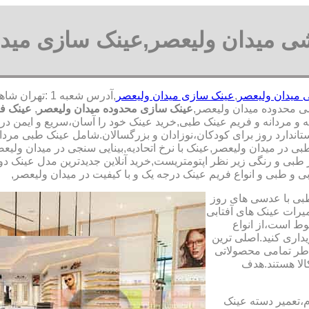
ی میدان ولیعصر,عینک سازی میدا
میدان ولیعصر
,
عینک سازی میدان ولیعصر
ی محدوده میدان ولیعصر,
عینک سازی محدوده میدان ولیعصر
,
عینک فر
 مردانه و فریم عینک طبی,خرید عینک خود را آسان،سریع و ایمن در سر
دارد روز برای کودکان،نوزادان و بزرگسالان.شامل عینک طبی مردانه و
 در میدان ولیعصر,عینک با نرخ اتحادیه,بینایی سنجی در میدان ولی
 طبی و رنگی زیر نظر اپتومتریست,خرید آنلاین جدیدترین مدل عینک دود
بی و طبی و انواع فریم عینک درجه یک و با کیفیت در میدان ولیعصر,
طبی با عدسی های روز
تعمیرات عینک های آفتابی
بوط است،از انواع
داری کنید.اصلی ترین
طر تمامی محصولاتی
لا هستند.هدف
م،تعمیر دسته عینک