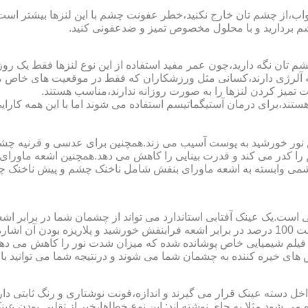
اب،از چشم تان خارج نکنید،خطر عفونت چشم با این لنزها بیشتر است و 
چشم بردارید و با محلول مخصوص تمیز و ضدعفونی کنید.
 تان نگه دارید،چون عمر مفید استفاده از این نوع لنزها فقط یک روز
 آلرژی دارند،کسانی مثل ورزشکاران که فقط در موقعیت های خاص می خ
میز کردن لنزها را به صورت روزانه ندارند،مناسب هستند.
م هستند،برای درمان آستیگماتیسم استفاده می شوند اما با این همه کار
ا کدر می کند و قدرت بینایی را کاهش می دهد.همچنین اشعه ماورای 
می وابسته به اشعه ماورای بنفش شامل ناخنک چشم و پیش ناخنک 
ی است.یک عینک آفتابی استاندارد می تواند از چشمان شما در برابر 
هایی که یک عینک آفتابی استاندارد باید داشته باشد می توان به محافظت 100 درصد در برابر اشعه ف
ک فیلم شیمیایی خاص پوشانده شده که میزان شدت نور را کاهش می دهند 
 های خیره کننده به چشمان شما می شوند و درنتیجه شما می توانید با 
دسته عینک قرار می گیرند و اندازه،فونت نوشتاری و رنگ ثابتی دارند.
 می شود.مثلا به جای نوشته اند:.این نوع خطاها،خبر از تقلبی بودن ع