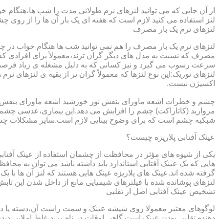
از آن جایی که می توانید لنزهای نرم طولانی مدت را شب ها،هنگام خو
لنز استفاده می کنید لازم است که هفته ای یک بار آن ها را از روی 
لنزهای نرم یک بار مصرف
لنزهای نرم یک بار مصرف را هم نمی توانید شب ها هنگام خواب در چشم
مصرف که نسبت به مدل های دیگر گران ترند،معمولاً برای افرادی که
سرعت رسوب می گیرد و نیز کسانی که به دلیل مشغله ی زیاد فرصت ت
لنزهای توریک:این نوع لنزها که معمولاً گران تر از بقیه ی لنزهای نر
اکسیژن نیست.
مروارید (کاتاراکت) چشم را افزایش می دهد.این بیماری،عدسی چشم ر
شبکیه چشم است که برای وضوح بینایی لازم است.سایر مشکلات چش
عینک آفتابی پلاریزه چیست؟
یکی از شیوه های مؤثر در محافظت از چشمان استفاده از عینک آفتاب
گرفته شده اند.عینک های پلاریزه عینک هایی هستند که لنز آن ها با ی
لنزهای پوشانده شده با فیلترهای شیمیایی مانع از داخل شدن این تابش
تشخیص عینک آفتابی اصل از تقلبی
لوگوهای معتبر معمولا روی شیشه عینک و سمت راست آن،دسته یا داخل 
دهنده تقلبی بودن عینک است.گاهی اوقات در نام برند،غلط املایی دیده