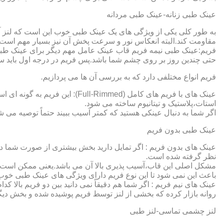
عینک طبی زنانه-عینک طبی مردانه
به طور کلی یکی از ویژگی های یک عینک طبی خوب این است که لنز آ
مقاومت کند.البته انعکاس نور و سرعت پخش آن نیز بسیار مهم است ک
فریم:عینک طبی نیمه فریم قاب عینک عامل مهم دیگر برای عینک طبی
حتی چندین روز بر روی چشم شما باشد.پس فریم در درجه اول باید س
فریم انواع مختلفی دارد که به بررسی آن ها می پردازیم.
عینک های با فریم های کامل (ed
استات،پلاستیک و تیتانیوم ساخته می شود.
اگر شما به دنبال عینکی هستید که کمتر آسیب ببیند حتماً توصیه می شو
عینک طبی بدون فریم
عینک های بدون فریم : اگر تمایل دارید بخش بیشتری از صورت شما دی
نظر گرفته شده است.
مشکل اصلی این قاب،آسیب پذیری بالا آن می باشد.یعنی ممکن است لنز
باعث این نمی شود تا این نوع فریم دارای ویژگی های عینک طبی خوب
عینک های نیم فریم : اگر شما هم دقیقاً نمی دانید بین دو فریم بالا 
روانه بازار کرده که بخشی از لنز توسط فریم پوشیده شده و بخش دیگ
لنز چشمی تماسی-لنز طبی