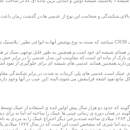
عدسی یا لنز :جنس عدسی عینکها از دو دسته ی کلی ساخته شده :۱ : شیشه۲: پلاستیک شیشه اولین و 
الای،شکنندگی و ضخامت این نوع از عدسی ها،در گذشت زمان باعث شد
ز همتای شیشه ای خود است،و همچنین به طور قابل توجهی سبک تر هست
نازک از ماده ای است،که مقاومت این مدل عدسی را در برابر خش پ
خوردارند.همچنین همانند عدسی های شیشه ای برای جلوگیری از نفوذ 
 های عینک است.عدسی های پلی کربنات به شدت در برابر شکنندگی مقاو
مانع نفوذ اشعه فرابنفش می شوند،البته ؛این عیب در آنها وجود دارد که
یند که حدود دو هزار سال پیش اولین ایده ی استفاده از عینک توسط 
 در همان دوره ی زمانی چینی ها عینک را ساخته اند اما نه برای دی
گوی شیشه ای روی کتاب خط
و طرف صورت هستند.به هر حال عینک در هر زمان و از هر ماده و توسط