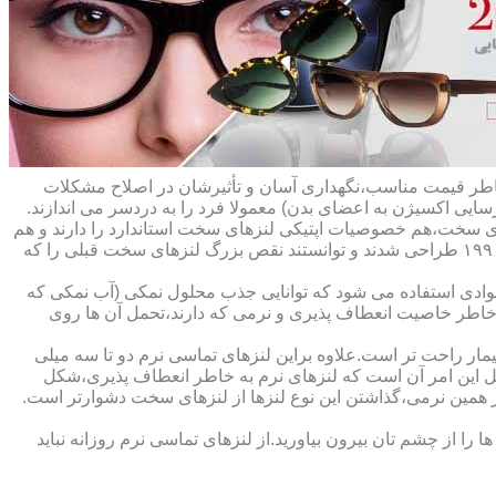
ه خاطر قیمت مناسب،نگهداری آسان و تأثیرشان در اصلاح مشکلات
سایی اکسیژن به اعضای بدن) معمولا فرد را به دردسر می اندازند.
ای سخت،هم خصوصیات اپتیکی لنزهای سخت استاندارد را دارند و هم
راحت تر هستند.در حقیقت این لنزها که از پلیمرهای نفوذپذیر به اکسیژن ساخته شده اند،در اواخر دهه ی ۱۹۷۰ و در طول دهه های ۱۹۸۰ و ۱۹۹۰ طراحی شدند و توانستند نقص بزرگ لنزهای سخت قبلی را که
وادی استفاده می شود که توانایی جذب محلول نمکی (آب نمکی که
 خاطر خاصیت انعطاف پذیری و نرمی که دارند،تحمل آن ها روی
مار راحت تر است.علاوه براین لنزهای تماسی نرم دو تا سه میلی
لیل این امر آن است که لنزهای نرم به خاطر انعطاف پذیری،شکل
اطر همین نرمی،گذاشتن این نوع لنزها از لنزهای سخت دشوارتر است.
ا از چشم تان بیرون بیاورید.از لنزهای تماسی نرم روزانه نباید