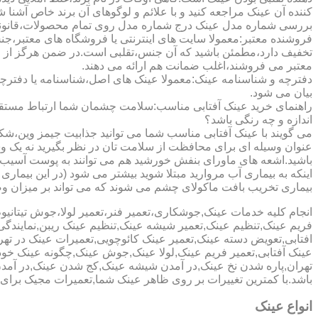
کننده آن عینک مراجعه کنید و با علائم و لوگوهای آن برند خاص آشنا 
بررسی شماره مدل عینک درج شماره مدل روی تمام محصولات،قانونی ج
فروشنده معتبر:معمولا سایت های اینترنتی یا فروشگاه های معتبر،جن
تخفیف دارد،مطمئن باشید که آن جنس،تقلبی است.در ضمن هرگز از وب
معتبر می فروشند،اغلب ضمانت هم ارائه می دهند.
دفترچه و شناسنامه عینک:معمولا عینک های اصل،شناسنامه یا دفترچ
بیان می شود.
راهنمای خرید عینک آفتابی مناسب:سلامت چشمان شما ارتباط مستقیم ب
اندازه و چه رنگی باشد؟
می گویند با عینک آفتابی مناسب شما می توانید جذابیت جیمز وین،شکوه
عنوان وسیله ای برای محافظت از سلامت تان در نظر بگیرید نه یک وسیل
باشید.اشعه های ماورای بنفش خورشید هم می توانند به پوست آسیب 
اینکه به بیماری آب مروارید مبتلا شوید بیشتر می شود (در این بیما
بیماری تخریب بافت ماکولای چشم می شوند که می تواند بر میزان وضو
انجام کلیه خدمات عینک,جوشکاری،تعمیر فنر،تعمیر لولا،جوش تیتا
فریم عینک,تنظیم عینک,تعمیر شیشه عینک,تنظیم عینک ریبن,نمایندگ
افتابی,تعویض دسته عینک,تعمیر عینک کائوچویی,تعمیرات عینک در ت
عینک آفتابی,تعمیر فریم عینک,لولا عینک,جوش عینک,چگونه عینک خود ر
تهران,پاره شدن نخ عینک,در آمدن شیشه عینک,کج شدن عینک,در آم
باشد.با کمترین تغییرات بر روی ظاهر عینک شما,تعمیرات مجیک بر
انواع عینک