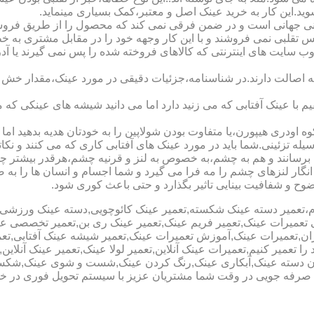
شوید.این کار به خرید عینک اصل و معتبر،کمک بسیاری مینماید.
هانی است و در ضمن فرقی نمی کند که محصول را از طریق فروشگاه ی
س تقلبی نمی فروشند و با این کار وجهه خود را در مقابل مشتری به 
 سایت های اینترنتی که کالاهای فروخته شده را پس نمی گیرند یا 
ه اصالت دارند.در شناسنامه،جزئیات دقیقی در مورد عینک،مقدار خش 
ا عینک آفتابی که می زنید دارد اما می دانید شیشه های عینکی که می
 اودری هیپورن،یا متفاوت بودن شولاپین را به خودتان هدیه بدهید اما م
ه تزئینی.شما باید در مورد عینک های آفتابی کاری که می کنند و نکاتی
برسانند و هم به چشم،به خصوص به لنز و قرنیه چشم،هرقدر بیشتر چش
ری انگار لنزهای چشم را مه فرا می گیرد و شما اجسام و انسان ها را 
ح و شفافیت بینایی تاثیر بگذارد و حتی باعث کوری شود.
نیوم،تعمیر دسته عینک شکسته,تعمیر عینک کائوچویی,دسته عینک ورزش
ی تعمیرات عینک,تعمیر فریم عینک,تعمیر عینک ری بن,تعمیر تخصصی ع
هران,تعمیرات عینک,آموزش تعمیرات عینک,تعمیر شیشه عینک آفتابی,ت
ا تعمیر کنیم,تعمیرات عینک آنلاین,تعمیر لولا عینک,تعمیر عینک آنلای
دن دسته عینک,آبکاری عینک,رنگ کردن عینک,شست و شوی عینک,شکستن
ای صرفه جویی در وقت شما مشتریان عزیز با سیستم تحویل فوری در