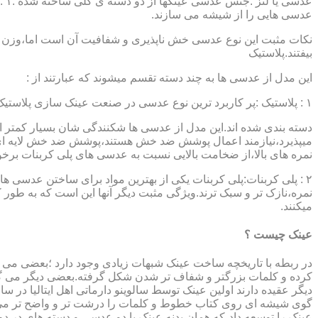
عدسی هایی را از شیشه می سازند.
نکات مثبت این نوع عدسی خش ناپذیری و شفافیت آن است اما،وزن ب
بیفتند.پلاستیک
این مدل از عدسی ها به چند دسته تقسم میشوند که عبارتند از :
۱ : پلاستیک :پر کاربرد ترین نوع عدسی در صنعت عینک سازی پلاستیک CR39 میباشد که بسته به نوع پوشش آنها،به انواعی نظیر : پلاستیک ساده،پلاستیک آنتی رفلکس،پلاستیک ضد خش،پلاستیک آب گریز و …..
دسته بندی شده اند.این مدل از عدسی ها شکنندگی شان بسیار کمتر ا
میپذیرد،نیازمند اعمال پوشش ضد خش هستند،پوشش ضد خش لایه ای 
نمره های بالا،از ضخامت بالایی نسبت به عدسی های پلی کربنات بر
۲ : پلی کربنات:پلی کربنات یکی از بهترین مواد برای ساختن عدسی
نمره،نازک تر و سبک ترند.ویژگی مثبت دیگر آنها این است که به طور کل 
میکنند.
عینک چیست ؟
در ربطه با تاریخچه ساخت عینک شبهات زیادی وجود دارد ؛بعضی می گو
کرده و کلمات بزرگتر و شفاف تر شدن شکل گرفته.بعضی دیگر می گویند
عینک را توسعه داد،که همان بدنه عینک با دو عدسی و دسته های در د