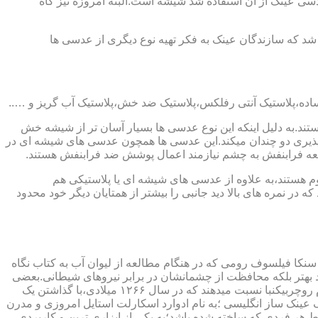
ابندایی ترین ماده ای که در ساخت عدسی عینک از آن استفاده شد شیشه است.البته امروزه نیز گاه
 که سازندگان عینک به فکر تهیه نوع دیگری از عدسی ها
ند.به دلیل اینکه این نوع عدسی ها بسیار آسان تر از شیشه خش
ذیری دو چندان میکند.این عدسی ها همچون عدسی های شیشه ای در
اشعه فرابنفش به چشم نیازمند اعمال پوشش ضد فرابنفش هستند.
م هستند،به علاوه از عدسی های شیشه ای یا پلاستیکی هم
 در نمره های بالا دید جانبی را بیشتر از همتایان دیگر خود محدود
سنکا فیلسوف رومی که در هنگام مطالعه از لیوان آب به کتاب نگاه
د بهتر بلکه محافظت از چشمانشان در برابر نیروهای شیطانی.بعضی
دیگر عقیده دارند اولین عینک توسط سالوینو دارماتی اهل ایتالیا در سال ۱۲۸۴ میلادی ساخته شده،برخی دیگر اختراع عینک را به مردی به نام روچربیکنبا نسبت میدهند که در سال ۱۲۶۶ میلادی،با گذاشتن یک
وط و کلمات را درشت تر و واضح تر می دید.اما چیزی که مشخص است این است که در سال ۱۷۲۷ میلادی یک عینک ساز انگلیسی ؛به نام ادوارد اسکارلت استایل امروزی و مدرن
 هر فردی که ساخته شده باشد؛به یکی از ابزاری ترین و کاربردی