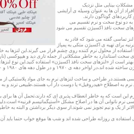
مشکلات بینایی مثل نزدیک
راد از آن ها به عنوان وسیله ی آرایشی
اربردهای گوناگون دارند.
 به دو نوع سخت و نرم تقسیم می
نزهای سخت نافذ اکسیژن تقسیم می شود
لنز تماسی گفته می شود که قادر به
قرنیه برای تهیه ی اکسیژن متکی به پمپاژ
ا استفاده از محلول نرم کننده روی چشم قرار می گیرند.این لنزها ب
ی سخت استاندارد به خاطر مشکلاتی از جمله تاری دید و هیپوکسی (نار
بهتر است از «لنزهای سخت نافذ اکسیژن» استفاده کنید.این نوع لنزه
ی هستند.در طراحی و ساخت لنزهای نرم به جای مواد پلاستیکی از م
 نرم به اصطلاح «هیدروفیل» یا دوست دار آب هستند،طبیعی ترند و به
این است که به خاطر انعطاف پذیری ای که دارند،تحمل آن ها برای بی
تماسی نرم ناتوانی آن ها در اصلاح مشکل «آستیگماتیسم قرنیه» است.د
لاتر از یک و نیم تجویز نمی شوند.از سوی دیگر برداشتن و البته به خ
تفاده ی روزانه طراحی شده اند و شب ها موقع خواب حتما باید آن ها ر