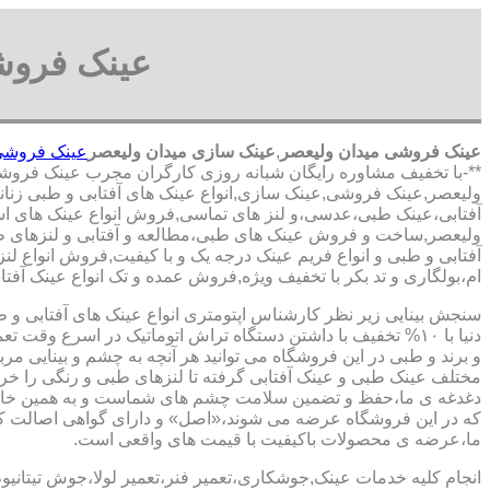
عینک فروش
عینک فروشی میدان ولیعصر
,
عینک سازی میدان ولیعصر
عینک فروشی 
**-با تخفیف مشاوره رایگان شبانه روزی کارگران مجرب عینک فروش
ولیعصر,عینک فروشی,عینک سازی,انواع عینک های آفتابی و طبی زنانه و
آفتابی،عینک طبی،عدسی،و لنز های تماسی,فروش انواع عینک های استان
ولیعصر,ساخت و فروش عینک های طبی،مطالعه و آفتابی و لنزهای طبی
آفتابی و طبی و انواع فریم عینک درجه یک و با کیفیت,فروش انواع لنز
ام،بولگاری و تد بکر با تخفیف ویژه,فروش عمده و تک انواع عینک آفتا
سنجش بینایی زیر نظر کارشناس
اپتومتری انواع عینک های آفتابی و 
دنیا با ۱۰% تخفیف با داشتن دستگاه تراش اتوماتیک در اسرع وقت 
و برند و طبی در این فروشگاه می توانید هر آنچه به چشم و بینایی مر
مختلف عینک طبی و عینک آفتابی گرفته تا لنزهای طبی و رنگی را خری
دغدغه ی ما،حفظ و تضمین سلامت چشم های شماست و به همین خا
که در این فروشگاه عرضه می شوند،«اصل» و دارای گواهی اصالت کا
ما،عرضه ی محصولات باکیفیت با قیمت های واقعی است.
انجام کلیه خدمات عینک,جوشکاری،تعمیر فنر،تعمیر لولا،جوش تیتانیو