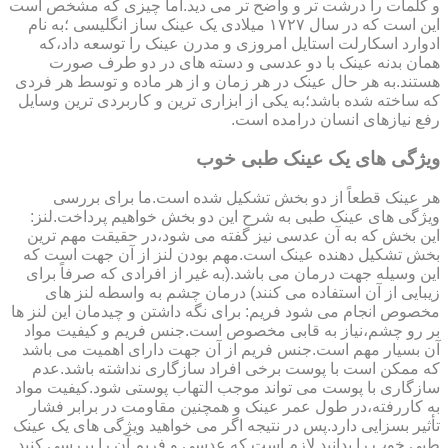
و کلمات را درشت تر و واضح تر می دید.اما چیزی که مشخص است
این است که در سال ۱۷۲۷ میلادی یک عینک ساز انگلیسی ؛به نام
ادوارد اسکارلت استایل امروزی و مدرن عینک را توسعه داد،که
همان بدنه عینک با دو عدسی و دسته های در دو طرف صورت
هستند.به هر حال عینک در هر زمان و از هر ماده و توسط هر فردی
که ساخته شده باشد؛به یکی از ابزاری ترین و کاربردی ترین وسایل
رفع نیازهای انسان درامده است.
ویژگی های یک عینک طبی خوب
هر عینک قطعاً از دو بخش تشکیل شده است.ما برای بررسی
ویژگی های عینک طبی به شرح این دو بخش خواهیم پرداخت.لنز:
این بخش که به آن عدسی نیز گفته می شود،در حقیقت مهم ترین
بخش تشکیل دهنده عینک است.مهم بودن لنز از آن جهت است که
این وسیله جهت درمان می باشد.(به غیر از افرادی که صرفاً برای
زیبایی از آن استفاده می کنند) درمان چشم به واسطه لنز های
مخصوص انجام می شود فریم: برای نگه داشتن و چیدمان این لنز ها
بر رو چشم،نیاز به قابی مخصوص است.جنس فریم و کیفیت مواد
آن بسیار مهم است.جنس فریم از آن جهت دارای اهمیت می باشد
که ممکن است با پوست برخی افراد سازگاری نداشته باشد.عدم
سازگاری با پوست می تواند موجب التهاب پوستی شود.کیفیت مواد
به کاررفته،در طول عمر عینک و همچنین مقاومت در برابر فشار
تأثیر بسزایی دارد.پس در نتیجه اگر می خواهید ویژگی های یک عینک
طبی خوب را بدانید لازم است که عدسی و فریم آن را بررسی کنید