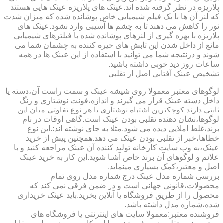
پلاریزه در نظر گرفته شده اند.عینک های پلاریزه عینک هایی هستند
که لنز آن ها با یک فیلم شیمیایی خاص پوشانده شده که میزان شدت
نور را کاهش می دهند تا به چشم ها آسیبی وارد نشود.عینک های
پلاریزه با بهره گیری از لنزهای پوشانده شده با فیلترهای شیمیایی
مانع از داخل شدن این تابش های خیره کننده به چشمان شما می
شوند و درنتیجه شما می توانید با استفاده از این عینک ها در همه
ساعات روز دید خوبی داشته باشید.
تشخیص عینک آفتابی اصل از تقلبی
لوگوهای معتبر معمولا روی شیشه عینک و سمت راست آن،دسته یا
داخل دسته عینک قرار می گیرند و اندازه،فونت نوشتاری و رنگ
ثابتی دارند.کوچکترین اشتباه نوشتاری یا هر نوع تفاوتی میان این
لوگوها،نشان دهنده تقلبی بودن عینک است.گاهی اوقات در نام
برند،غلط املایی دیده می شود.مثلا به جای نوشته اند:.این نوع
خطاها،خبر از تقلبی بودن عینک می دهد.همچنین پیش از خرید
عینک،به وب سایت کارخانه تولید کننده آن عینک مراجعه کنید و با
علائم و لوگوهای آن برند خاص آشنا شوید.این کار به خرید عینک
اصل و معتبر،کمک بسیاری مینماید.
بررسی شماره مدل عینک درج شماره مدل روی تمام
محصولات،قانونی جهانی است و در ضمن فرقی نمی کند که
محصول را از طریق فروشگاه یا آنلاین بخرید.باید عینک خریداری
شده،شماره مدل داشته باشد.
فروشنده معتبر:معمولا سایت های اینترنتی یا فروشگاه های