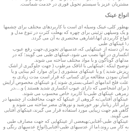
مشتریان عزیز با سیستم تحویل فوری در خدمت شماست.
انواع عینک
به­طور کلی،عینک وسیله ای است با کاربردهای مختلف برای چشمها
و یک وسیله­ی تزئینی برای چهره که به­علت کثرت در تنوع مدل و
انواع کاربردی آنها،اشاره­ی مختصری به آن می گردد.
۱٫عینکهای طبی
به آن دسته از عینکهایی که،عدسیهای تجویزی،جهت رفع عیوب
انکساری در آنها نصب می شود،عینکهای طبی می گویند؛ که در
مدلهای گوناگون و با مواد مختلف ساخته می شوند.
توضیح اینکه :عینکهایی با اتاقک مرطوب ( جهت جلوگیری از اشک
ریزش شدید ) و یا عینکهای منشوری ( برای موارد کم بینایی و یا
آسان نمودن مطالعه برای کسانی که قرار است مدت زیادی به
علت فلج اندامهای اصلی،بستری شوند )،و عینکهای مخصوص آرایش
( برای اشخاصی که دارای عیوب انکساری شدید هستند ) و…،در
زمره­ی عینکهای طبی،با کاربرد خاص محسوب می شوند.
عینکهای آفتابی:به گروهی از عینکها که جهت محافظت از چشمها در
برابر آثار زیانبار نور خورشید و نورهای مضر ساخته می شوند و
گاهی هم جهت زیبایی مورد استفاده قرار می گیرند،عینکهای آفتابی
می گویند.
عینکهای طبی-آفتابی:به­بعضی از عینکهایی که جهت مصارف طبی
به کار می روند،اما از عدسیهای طبی-آفتابی(انواع عدسیهای رنگی و