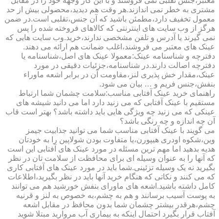
معتبر،جنس تقلبی نمی فروشند و با این کار وجهه خود را در مقابل
مشتری به خطر نمی اندازند.هر وقت هم دیدید،محصولی بیش از حد
معمول تخفیف دارد،مطمئن باشید که آن جنس،تقلبی است.در ضمن
هرگز از وب سایت های اینترنتی که کالاهای فروخته شده را پس
نمی گیرند یا آدرس و تلفن مشخصی ندارند،خرید.وب سایت هایی که
عینک های معتبر می فروشند،اغلب ضمانت هم ارائه می دهند.
دفترچه و شناسنامه عینک:معمولا عینک های اصل،شناسنامه یا
دفترچه اصالت دارند.در شناسنامه،جزئیات دقیقی در مورد
عینک،مقدار خش پذیری لنز،مقاومت آن در برابر اشعه ماوراء
بنفش،جنس فریم و … بیان می شود.
راهنمای خرید عینک آفتابی مناسب:سلامت چشمان شما ارتباط
مستقیم با عینک آفتابی که می زنید دارد اما می دانید شیشه های
عینکی که می زنید چه ویژگی هایی باید داشته باشد؟ بهتر است قاب
آن چه اندازه و چه رنگی باشد؟
می گویند با عینک آفتابی مناسب شما می توانید جذابیت جیمز
وین،شکوه اودری هیپورن،یا متفاوت بودن شولاپین را به خودتان
هدیه بدهید اما مهم ترین مسئله در مورد عینک های آفتابی این است
که آنها را به عنوان وسیله ای برای محافظت از سلامت تان در نظر
بگیرید نه یک وسیله تزئینی.شما باید در مورد عینک های آفتابی کاری
که می کنند و نکاتی که هنگام خرید آنها باید در نظر بگیرید،اطلاعات
کامل داشته باشید.اشعه های ماورای بنفش خورشید هم می توانند
به پوست آسیب برسانند و هم به چشم،به خصوص به لنز و قرنیه
چشم،هرقدر بیشتر چشمان شما بدون محافظ در مقابل اشعه
آفتاب قرار بگیرد احتمال اینکه به بیماری آب مروارید مبتلا شوید