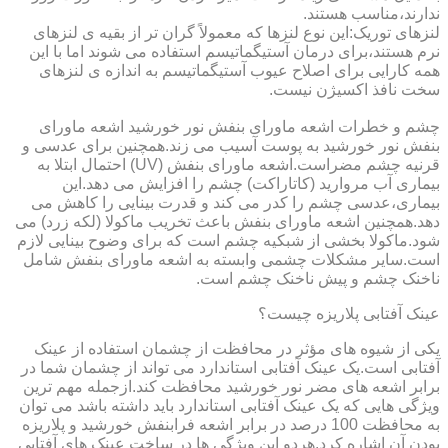
ندارند،مناسب هستند.
لنزهای توریک:این نوع لنزها که معمولاً گران تر از بقیه ی لنزهای
نرم هستند،برای درمان آستیگماتیسم استفاده می شوند اما با این
همه کارایی برای اصلاح عیوب آستیگماتیسم به اندازه ی لنزهای
سخت نافذ اکسیژن نیست.
چشم و خطرات اشعه ماورای بنفش نور خورشید اشعه ماورای
بنفش نور خورشید به پوست آسیب می زند.همچنین برای عدسی و
قرنیه چشم مضراست.اشعه ماورای بنفش (UV) احتمال ابتلا به
بیماری آب مروارید (کاتاراکت) چشم را افزایش می دهد.این
بیماری،عدسی چشم را کدر می کند و قدرت بینایی را کاهش می
دهد.همچنین اشعه ماورای بنفش باعث تخریب ماکولا (لکه زرد) می
شود.ماکولا بخشی از شبکیه چشم است که برای وضوح بینایی لازم
است.سایر مشکلات چشمی وابسته به اشعه ماورای بنفش شامل
ناخنک چشم و پیش ناخنک چشم است.
عینک آفتابی پلاریزه چیست؟
یکی از شیوه های مؤثر در محافظت از چشمان استفاده از عینک
آفتابی است.یک عینک آفتابی استاندارد می تواند از چشمان شما در
برابر اشعه های مضر نور خورشید محافظت کند.ازجمله مهم ترین
ویژگی هایی که یک عینک آفتابی استاندارد باید داشته باشد می توان
به محافظت 100 درصد در برابر اشعه فرابنفش خورشید و پلاریزه
بودن آن اشاره کرد.هردو این ویژگی ها در ساخت عینک های آفتابی