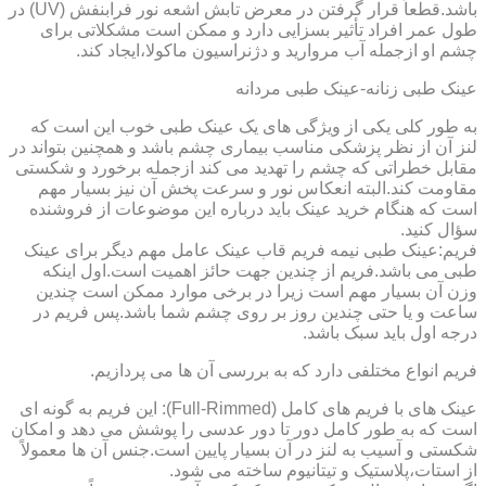
باشد.قطعاً قرار گرفتن در معرض تابش اشعه نور فرابنفش (UV) در
طول عمر افراد تأثیر بسزایی دارد و ممکن است مشکلاتی برای
چشم او ازجمله آب مروارید و دژنراسیون ماکولا،ایجاد کند.
عینک طبی زنانه-عینک طبی مردانه
به طور کلی یکی از ویژگی های یک عینک طبی خوب این است که
لنز آن از نظر پزشکی مناسب بیماری چشم باشد و همچنین بتواند در
مقابل خطراتی که چشم را تهدید می کند ازجمله برخورد و شکستی
مقاومت کند.البته انعکاس نور و سرعت پخش آن نیز بسیار مهم
است که هنگام خرید عینک باید درباره این موضوعات از فروشنده
سؤال کنید.
فریم:عینک طبی نیمه فریم قاب عینک عامل مهم دیگر برای عینک
طبی می باشد.فریم از چندین جهت حائز اهمیت است.اول اینکه
وزن آن بسیار مهم است زیرا در برخی موارد ممکن است چندین
ساعت و یا حتی چندین روز بر روی چشم شما باشد.پس فریم در
درجه اول باید سبک باشد.
فریم انواع مختلفی دارد که به بررسی آن ها می پردازیم.
عینک های با فریم های کامل (Full-Rimmed): این فریم به گونه ای
است که به طور کامل دور تا دور عدسی را پوشش می دهد و امکان
شکستی و آسیب به لنز در آن بسیار پایین است.جنس آن ها معمولاً
از استات،پلاستیک و تیتانیوم ساخته می شود.