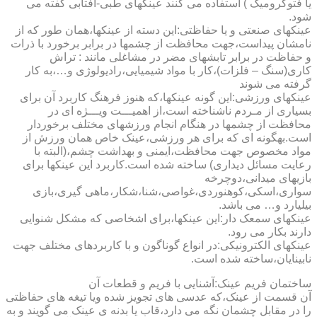
یا فتوکرومیک ) استفاده می کنند عینکهای طبی-آفتابی گفته می
شود.
عینکهای صنعتی و یا حفاظتی:این دسته از عینکها،همان طور که از
نامشان پیداست،جهت محافظت از چشمها در برابر برخورد با ذرات
و حفاظت در برابر تابشهای مضر در مشاغلی مانند : تراش
کاری(سنگ – فلزات)،کار با مواد شیمیایی،رادیولوژی و…،به کار
گرفته می شوند
عینکهای ورزشی:این گونه عینکها،که هنوز فرهنگ کاربرد آن برای
بسیاری از مـردم ناشناخته است،از اهمیـــت ویـــژه ای در
محافظت از چشمها در هنگام انجام ورزشهای مختلف برخوردار
است.به­گونه ای که برای هر ورزشی،عینک خاص همان ورزش از
مواد مخصوص جهت محافظت،ایمنی و بهداشت چشم،(البته با
رعایت مسائل دیداری) ساخته شده است.کاربرد این عینکها برای
بازیهای میدانی،دوچرخه
سواری،اسکی،کوهنوردی،غواصی،شنا،شکار،ماهی گیری،بازی
بیلیارد و… می باشد.
عینکهای سمعک دار:این عینکها،برای اشخاصی که مشکل شنوایی
دارند بکار می رود.
عینکهای الکترونیکی:در انواع گوناگون و با کاربردهای مختلف جهت
نابینایان،ساخته شده است.
ساختمان فریم عینک:آشنایی با فریم و قطعات آن
آن قسمت از عینک،که عدسی های تجویز شده ویا تیغه های حفاظتی
را در مقابل چشمان نگه می دارد،قاب یا بدنه ی عینک می گویند و به