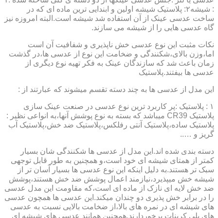
: شیشه۲: پلاستیک شیشه اولین و ابندایی ترین ماده ای که در
ساخت عدسی عینک از آن استفاده شد شیشه است.البته امروزه نیز
گاه عدسی هایی را از شیشه می سازند.
نکات مثبت این نوع عدسی خش ناپذیری و شفافیت آن است
اما،وزن بالای،شکنندگی و ضخامت این نوع از عدسی ها،در گذشت
زمان باعث شد که سازندگان عینک به فکر تهیه نوع دیگری از
عدسی ها بیفتند.پلاستیک
این مدل از عدسی ها به چند دسته تقسم میشوند که عبارتند از :
۱ : پلاستیک :پر کاربرد ترین نوع عدسی در صنعت عینک سازی
پلاستیک CR39 میباشد که بسته به نوع پوشش آنها،به انواعی نظیر :
پلاستیک ساده،پلاستیک آنتی رفلکس،پلاستیک ضد خش،پلاستیک آب
گریز و …..
دسته بندی شده اند.این مدل از عدسی ها شکنندگی شان بسیار
کمتر از همتای شیشه ای خود است،و همچنین به طور قابل توجهی
سبک تر هستند.به دلیل اینکه این نوع عدسی ها بسیار آسان تر از
شیشه خش میپذیرد،نیازمند اعمال پوشش ضد خش هستند،پوشش
ضد خش لایه ای نازک از ماده ای است،که مقاومت این مدل عدسی
را در برابر خش پذیری دو چندان میکند.این عدسی ها همچون عدسی
های شیشه ای در نمره های بالا،از ضخامت بالایی نسبت به عدسی
های پلی کربنات برخوردارند.همچنین همانند عدسی های شیشه ای