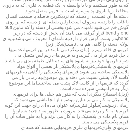
که،به طور مستقیم و یا با واسطه ی یک قطعه ی فلزی که به بازوی
محافظ و یا بازوی پد موسوم است،به فریم متصل شوند.
دسته ها :آن قسمت از دسته که نزدیکترین فاصله با قسمت اتصال
با قاب را دارد،به معروف است.اولین نقطه ای از دسته که بر روی
گوش خم می شود نامیده می شود.بخشی از دسته را که مابین butt
end و bend قرار گرفته می نامند.آن بخش از دسته که در زیر
bendودر پشت گوش قرار دارد،به نامهای l معروف می باشد.پایه ی
لولای دسته را گاهی هم می نامند.(شکل زیر)
فریمهای فاقد ریم را (مان تینگز) می نامند.در این فریمها،عدسیها
داخل فریم قرار می گیرند،و به فریم های ریم لس متصل می
شوند.فریمها خود نیز به شیوه های ساده قابل طبقه بندی می باشند.
فریمهای پلاستیکی:فریمهای پلاستیکی،از بعضی از انواع مواد
پلاستیکی ساخته می شوند.فریمهای پلاستیکی را گاهی به فریمهای
کاسه لاک پشتی نسبت می دهند و این موضوع،به زمانی باز می
گردد که فریمها را از کاسه لاک پشت می ساختند.اما،این موضوع
دیگر به فراموشی سپرده شده است.
(زیل)،اصطلاح دیگری است که هنوز هم خیلی ها برای فریمهای
پلاستیکی به کار می برند.این موضوع از آنجا ناشی می شود که
زمانی زیلونیت(سلولز نیتریت)به عنوان ماده ای رایج جهت این گونه
فریم ها به کار برده می شد.امروزه با ظهور مواد جدید بسیار،یا
همان نام ماده ی پلاستیک را به کار می برند و یا به طور ساده آن را
فریم پلاستیکی می نامند.
فریمهای فلزی:فریمهای فلزی،فریمهایی هستند که همه ی