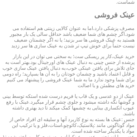
شماست.
عینک فروشی
مصرف پزشکی دارد،اما به عنوان کالایی زینتی هم استفاده می
شود.اگر چشم های شما ضعیف باشد حداقل سالی یک بار مجبور
هستید به عینک فروشی ها سر بزنید؛ یا نه اگر چشمتان ضعیف
نیست حتماً برای خوش تیپ تر شدن به عینک سازی ها سر زدید
خرید عینک،کار پر ریسکی ست؛ به سختی می توان در این بازار
پرشده از جنس چینی به دنبال عینک های اورجینال بود.بهتر است به
جای تلاش برای یافتن عینکی خوب،به دنبال یافتن عینک سازی خوب
و قابل اعتماد باشید و چشمان خودتان را به آن ها بسپارید؛ راه دومی
برای شما وجود ندارد ما به شما عینک فروشی را پیشنهاد می کنیم
خرید های مطمئن و با اصالت
عینک از دو عدسی و یک قاب یا فریم درست شده استکه توسط بینی
و گوشها نگه داشته میشود و جلوی چشم قرار میگیرد.عینک با رفع
عیوب انکساری بینایی به چشمها کمک میکند تا دید بهتری داشته
باشند.
جنس :عینک ها بسته به نوع کاربرد آنها و سلیقه ای افراد خاص از
مواد گوناگونی مانند :پلاستیک،کائوچو،استات،فلز و یا ترکیب این
مواد با یکدیگر ساخته شده است.
عدسی یا لنز :جنس عدسی عینکها از دو دسته ی کلی ساخته شده :۱