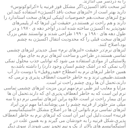
را به دردسر می اندازند.
لنز سخت نافذ اکسیژن:اگر مشکل قوز قرنیه یا «کراتوکونوس»
دارید بهتر است از «لنزهای سخت نافذ اکسیژن» استفاده کنید.این
نوع لنزهای سخت،هم خصوصیات اپتیکی لنزهای سخت استاندارد را
دارند و هم راحت تر هستند.در حقیقت این لنزها که از پلیمرهای
نفوذپذیر به اکسیژن ساخته شده اند،در اواخر دهه ی ۱۹۷۰ و در
طول دهه های ۱۹۸۰ و ۱۹۹۰ طراحی شدند و توانستند نقص بزرگ
لنزهای سخت قبلی را که محدودیت انتقال اکسیژن به چشم
بود،اصلاح کنند.
لنزهای نرم:در حقیقت «لنزهای نرم» نسل جدیدتر لنزهای چشمی
تماسی هستند.در طراحی و ساخت لنزهای نرم به جای مواد
پلاستیکی از موادی استفاده می شود که توانایی جذب محلول نمکی
(آب نمکی که در اشک چشم انسان وجود دارد) را داشته باشد،به
همین خاطر لنزهای نرم به اصطلاح «هیدروفیل» یا دوست دار آب
هستند،طبیعی ترند و به خاطر خاصیت انعطاف پذیری و نرمی که
دارند،تحمل آن ها روی چشم راحت تر است.
مزایا و معایب لنز طبی نرم:مهم ترین مزیت لنزهای چشمی تماسی
نرم این است که به خاطر انعطاف پذیری ای که دارند،تحمل آن ها
برای بیمار راحت تر است.علاوه براین لنزهای تماسی نرم دو تا سه
میلی متر جلوتر از قرنیه چشم را می پوشانند.اما مهم ترین ایراد
لنزهای تماسی نرم ناتوانی آن ها در اصلاح مشکل «آستیگماتیسم
قرنیه» است.دلیل این امر آن است که لنزهای نرم به خاطر انعطاف
پذیری،شکل قرنیه را به خودشان می گیرند و به همین علت در
آستیگماتیسم های بالاتر از یک و نیم تجویز نمی شوند.از سوی دیگر