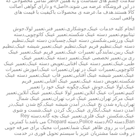
سلامت چشم های شماست و به همین خاطر تمامی محصولاتی که
در این فروشگاه عرضه می شوند،«اصل» و دارای گواهی اصالت
کالا هستند.هدف ما،عرضه ی محصولات باکیفیت با قیمت های
واقعی است.
انجام کلیه خدمات عینک,جوشکاری،تعمیر فنر،تعمیر لولا،جوش
تیتانیوم،تعمیر دسته عینک شکسته,تعمیر عینک کائوچویی,دسته
عینک ورزشی,شکستن دسته عینک,چسباندن دسته عینک,تنظیم
دسته عینک,تنظیم فریم عینک,تنظیم عینک,تعمیر شیشه عینک,تنظیم
عینک ریبن,نمایندگی تعمیرات عینک,تعمیر فریم عینک,تعمیر عینک
ری بن,تعمیر تخصصی عینک,تعمیر دسته عینک,تعمیر عینک
طبی,عینک,تعمیر دسته عینک افتابی,تعویض دسته عینک,تعمیر عینک
کائوچویی,تعمیرات عینک در تهران,تعمیرات عینک,آموزش تعمیرات
عینک,تعمیر شیشه عینک آفتابی,تعمیر قاب عینک,تعمیر دسته عینک
شکسته,تعویض دسته عینک,تعمیر عینک آفتابی,تعمیر فریم
عینک,لولا عینک,جوش عینک,چگونه عینک خود را تعمیر
کنیم,تعمیرات عینک آنلاین,تعمیر لولا عینک,تعمیر عینک آنلاین,تعمیر
عینک مرکز تهران,تعمیر عینک غرب تهران,تعمیر عینک شمال
تهران,پاره شدن نخ عینک,در آمدن شیشه عینک,کج شدن عینک,در
آمدن دسته عینک,آبکاری عینک,رنگ کردن عینک,شست و شوی
عینک,شکستن عینک فلزی,تعمیر عینک بچه گانه,دسته Rey
Ban,دسته AO,دسته Police,دسته Chopard می باشد.با کمترین
تغییرات بر روی ظاهر عینک شما,تعمیرات مجیک برای صرفه جویی
در وقت شما مشتریان عزیز با سیستم تحویل فوری در خدمت