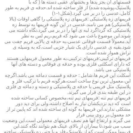
قسمتهای آن بجز پدها و بخشهای عقبی دسته ها ( که با
پلاستیک،پوشیده شده) از فلز ساخته شده اند.حدقه ی فریم به طور
کامل،عدسی را در بر می گیرد.(شکل۱-۱)
فریمهای زه پلاستیکی :فریمهای زه پلاستیکی را گاهی اوقات (بالا
پلاستیکی) هم می نامند.عدسی در این گونه فریمها به توسط زه
پلاستیکی که گرداگرد لبه ی آنها را در بر می گیرد،نگاه داشته می
شوند.این موضوع باعث می شود که فریم،ریم لس به نظر
آید.معمولاً قسمت فوقانی عدسی،به حدقه ی بالایی فریم جفت می
شود.بقیه ی عدسی دارای یک شیار جزیی است،که به وسیله ی
تراش هموار شده است.
فریمهای ترکیبی:فریمهای ترکیبی،به طور معمول فریمهایی هستند
که دارای اسکلتی فلزی بوده و حدقه ی فوقانی و دسته های آنها
پلاستیکی می باشد.
اسکلت این فریم ها،شامل : حدقه و قسمت دماغه می باشد.اگرچه
این،معمول ترین نوع ساخت است،هرگونه فریم با ترکیب فلز و
پلاستیک مثل فریمی با حدقه ی پلاستیکی و دسته و دماغه ی فلزی
در این طبقه بندی قرار می گیرند.
فریمهای نیم تنه :فریمهای نیم تنه،مخصوص کسانی ساخته شده
است که دید نزدیکشان نیاز به اصلاح داشته،ولی برای دید دور
مشکلی ندارند.این فریمها به گونه ای ساخته شده اند که پایین تر از
حد معمول،بر روی بینی قرار
می گیرند و ارتفاع آنها هم نصف فریمهای معمولی است.این وضعیت
سبب می شود،تا بیماران از بالای عینک هم بتوانند نگاه کنند.این
فریمها ممکن است که از پلاستیک،فلز و یا حتی زه پلاستیکی ساخته