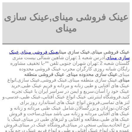
عینک فروشی مینای,عینک سازی
مینای
عینک فروشی مینای
,
عینک سازی مینای
عینک فروشی مینای
,
عینک
سازی مینای
,آدرس شعبه 1 :تهران شاهین شمالی بیست متری
گلستان شعبه 2 :تهران شهران جنوبی تلفن **-با تخفیف مشاوره
رایگان شبانه روزی کارگران مجرب عینک فروشی محدوده
مینای,
عینک سازی محدوده مینای
,
عینک فروشی منطقه
مینای
,عینک سازی منطقه مینای,عینک فروشی,عینک سازی,انواع
عینک های آفتابی و طبی زنانه و مردانه و فریم عینک طبی,خرید
عینک خود را آسان،سریع و ایمن در سراسر ایران با عینک تجربه
کنید.فروشگاه اینترنتی عینک انواع عینک آفتابی،عینک طبی،عدسی،و
لنز های تماسی,فروش انواع عینک های استاندارد روز برای
کودکان،نوزادان و بزرگسالان.شامل عینک طبی مردانه و زنانه و
عینک های آفتابی مردانه و زنانه می باشد مینای,ساخت و فروش
عینک های طبی،مطالعه و آفتابی و لنزهای طبی در مینای,عینک با
نرخ اتحادیه,بینایی سنجی در مینای,فروشگاه عینک در مینای,فروش
عمده و تک انواع عینک آفتابی و طبی و انواع فریم عینک درجه یک و