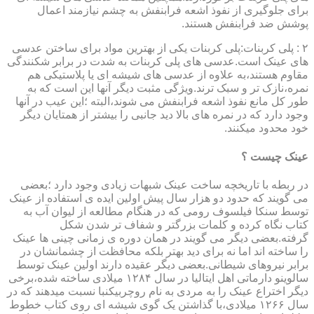
برای جلوگیری از نفوذ اشعه فرابنفش به چشم نیازمند اعمال
پوشش ضد فرابنفش هستند.
۲ : پلی کربنات:پلی کربنات یکی از بهترین مواد برای ساختن عدسی
های عینک است.عدسی های پلی کربنات به شدت در برابر شکنندگی
مقاوم هستند،به علاوه از عدسی های شیشه ای یا پلاستیکی هم
نمره،نازک تر و سبک ترند.ویژگی مثبت دیگر آنها این است که به
طور کل مانع نفوذ اشعه فرابنفش می شوند،البته ؛این عیب در آنها
وجود دارد که در نمره های بالا دید جانبی را بیشتر از همتایان دیگر
خود محدود میکنند.
عینک چیست ؟
در ربطه با تاریخچه ساخت عینک شبهات زیادی وجود دارد ؛بعضی
می گویند که حدود دو هزار سال پیش اولین ایده ی استفاده از عینک
توسط سنکا فیلسوف رومی که در هنگام مطالعه از لیوان آب به
کتاب نگاه کرده و کلمات بزرگتر و شفاف تر شدن شکل
گرفته.بعضی دیگر می گویند در همان دوره ی زمانی چینی ها عینک
را ساخته اند اما نه برای دید بهتر بلکه محافظت از چشمانشان در
برابر نیروهای شیطانی.بعضی دیگر عقیده دارند اولین عینک توسط
سالوینو دارماتی اهل ایتالیا در سال ۱۲۸۴ میلادی ساخته شده،برخی
دیگر اختراع عینک را به مردی به نام روچربیکنبا نسبت میدهند که در
سال ۱۲۶۶ میلادی،با گذاشتن یک گوی شیشه ای روی کتاب خطوط