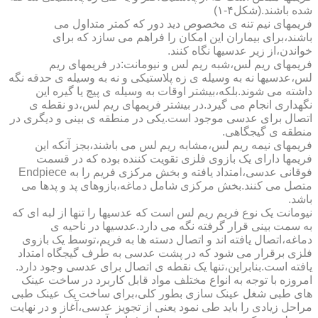
شده باشند.(شکل۴-۱)
فریمهای نیم تنه ی مخصوص دید دور که کمتر متداول می
باشند،برای بیماران این امکان را فراهم می سازد که برای
خواندن،از زیر عدسیها نگاه کنند.
فریمهای ریم لس،شبه ریم لس و نیومانت:در فریمهای ریم
لس،عدسیها نه به وسیله ی زه پلاستیکی و نه به وسیله ی حدقه نگه
داشته می شوند.بلکه،بیشتر اوقات به وسیله ی پیچ یا گیره این
نگهداری انجام می گیرد.در بیشتر فریمهای ریم لس،دو نقطه ی
اتصال برای عدسی موجود است.یکی در منطقه ی بینی و دیگری در
منطقه ی گیجگاهی.
فریمهای نیمه ریم لس،مشابه ریم لس می باشند،بجز آنکه این
فریمها دارای یک بازوی فلزی تقویت کننده بوده که در قسمت
فوقانی عدسی،امتداد یافته و بخش مرکزی فریم را به Endpiece
متصل می کنند.بخش مرکزی شامل دماغه،بازوهای پد و پدها می
باشد.
نیومانت یک نوع فریم ریم لس است که عدسیها را تنها از لبه ای که
به سمت بینی قرار گرفته نگه می دارد.عدسیها در ناحیه ی
دماغه،اتصال یافته اند و اتصال دسته ها به فریم،توسط یک بازوی
فلزی برقرار می شود که در پشت عدسی به طرف گیجگاه امتداد
یافته است.بنابراین،تنها یک نقطه ی اتصال برای عدسی وجود دارد.
امروزه با توجه به انواع مختلف مواد قابل کاربرد در ساخت عینک
های طبی شغل عینک سازی بطور کلی،برای ساخت یک عینک طبی
مراحل زیادی را باید طی نمود یعنی از تجویز عدسی،آغاز و در نهایت