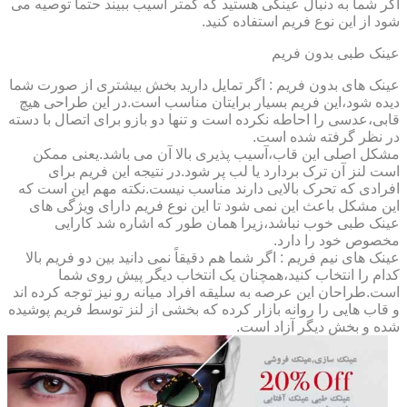
اگر شما به دنبال عینکی هستید که کمتر آسیب ببیند حتماً توصیه می
شود از این نوع فریم استفاده کنید.
عینک طبی بدون فریم
عینک های بدون فریم : اگر تمایل دارید بخش بیشتری از صورت شما
دیده شود،این فریم بسیار برایتان مناسب است.در این طراحی هیچ
قابی،عدسی را احاطه نکرده است و تنها دو بازو برای اتصال با دسته
در نظر گرفته شده است.
مشکل اصلی این قاب،آسیب پذیری بالا آن می باشد.یعنی ممکن
است لنز آن ترک بردارد یا لب پر شود.در نتیجه این فریم برای
افرادی که تحرک بالایی دارند مناسب نیست.نکته مهم این است که
این مشکل باعث این نمی شود تا این نوع فریم دارای ویژگی های
عینک طبی خوب نباشد،زیرا همان طور که اشاره شد کارایی
مخصوص خود را دارد.
عینک های نیم فریم : اگر شما هم دقیقاً نمی دانید بین دو فریم بالا
کدام را انتخاب کنید،همچنان یک انتخاب دیگر پیش روی شما
است.طراحان این عرصه به سلیقه افراد میانه رو نیز توجه کرده اند
و قاب هایی را روانه بازار کرده که بخشی از لنز توسط فریم پوشیده
شده و بخش دیگر آزاد است.