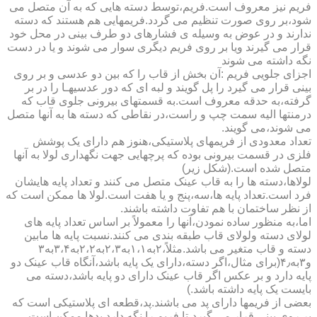
فریم نیز معروف است.فریم،توسط دسته هایی که به آن متصل می
شود،بر روی صورت تنظیم می گردد.فریمهایی هم هستند که دسته
ندارند و در عوض به وسیله ی فشارهای دو طرف بینی در محل خود
قرار می گیرند ویا بر روی فریم دیگری سوار می شوند و یا در دست
نگه داشته می شوند
اجزای جلویی فریم :آن بخش از قاب را که بین دو عدسی و بر روی
بینی قرار می گیرد را پل گویند و لبه ای که دور عدسیهـا را در بر
گرفته،به حدقه معروف است.به قسمتهای بیرونی جلوی قاب که
درمنتها الیه سمت چپ و راست،در نقاطی که دسته ها به آنها متصل
می شوند،می گویند.
تعداد معدودی از فریمهای پلاستیکی،هنوز هم دارای یک پوشش
فلزی در قسمت بیرونی بوده که پرچهایی جهت نگهداری لولا به آنها
متصل شده است.(شکل زیر)
لولاها،دسته ها را به قاب عینک متصل می کنند و تعداد پایه هایشان
فرد است.تعداد پایه ها،سه،پنج و یا هفت است.لولا ها ممکن است که
از نظر ساختمان با هم تفاوت داشته باشند.
اما،به منظور ساده نمودن،آنها را معمولاً بر اساس تعداد پایه های
لولای دسته ولولای قاب طبقه بندی می کنند.نسبت پایه ها مابین
دسته و قاب متغیر می باشد.مثلاً،۲به۱،۱به۲،۳به۲،۲به۳،۴به۳
و۳به۴٫(برای مثال،اگر دسته،دارای یک پایه باشد،آنگاه قاب عینک دو
پایه دارد و بر عکس اگر قاب عینک دارای دو پایه باشد،دسته می
بایست یک پایه داشته باشد.)
بعضی از فریمها دارای پد می باشند.پد،قطعه ای پلاستیکی است که
بر روی بینی قرار می گیرد،تا فریم را نگه دارد.پدها ممکن است