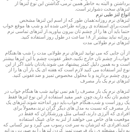
برداشتن و البته به خاطر همین نرمی،گذاشتن این نوع لنزها از
لنزهای سخت دشوارتر است.
انواع لنز طبی نرم
لنزهای نرم روزانه:همان طور که از اسم این لنزها مشخص
است،برای استفاده ی روزانه طراحی شده اند و شب ها موقع خواب
حتما باید آن ها را از چشم تان بیرون بیاورید.از لنزهای تماسی نرم
روزانه نباید بیشتر از ۱۸ ساعت در طول روز استفاده کنید.
لنزهای نرم طولانی مدت
از آن جایی که می توانید لنزهای نرم طولانی مدت را شب ها،هنگام
خواب،از چشم تان خارج نکنید،خطر عفونت چشم با این لنزها بیشتر
است و به همین دلیل کمتر پیشنهاد می شوند.یادتان باشد اگر از این
نوع لنز استفاده می کنید لازم است که هفته ای یک بار آن ها را از
روی چشم بردارید و با محلول مخصوص تمیز و ضدعفونی کنید.
لنزهای نرم یک بار مصرف
لنزهای نرم یک بار مصرف را هم نمی توانید شب ها هنگام خواب در
چشم تان نگه دارید،چون عمر مفید استفاده از این نوع لنزها فقط
یک روز است و شب،هنگام خواب،باید دور انداخته شوند.لنزهای یک
بار مصرف که نسبت به مدل های دیگر گران ترند،معمولاً برای
افرادی که آلرژی دارند،کسانی مثل ورزشکاران که فقط در
موقعیت های خاص می خواهند از لنز به جای عینک استفاده
کنند،افرادی که لنزشان به سرعت رسوب می گیرد و نیز کسانی که
به دلیل مشغله ی زیاد فرصت تمیز کردن لنزها را به صورت روزانه