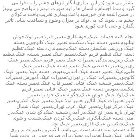
بیشتر می شود (در این بیماری انگار لنزهای چشم را مه فرا می
گیرد و شما اجسام و انسان ها را به صورت مبهم و ناواضح می بینید)
در ضمن اشعه های خورشید باعث بیماری تخریب بافت ماکولای
چشم می شوند که می تواند بر میزان وضوح و شفافیت بینایی تاثیر
بگذارد و حتی باعث کوری شود.
انجام کلیه خدمات عینک,جوشکاری،تعمیر فنر،تعمیر لولا،جوش
تیتانیوم،تعمیر دسته عینک شکسته,تعمیر عینک کائوچویی,دسته
عینک ورزشی,شکستن دسته عینک,چسباندن دسته عینک,تنظیم
دسته عینک,تنظیم فریم عینک,تنظیم عینک,تعمیر شیشه عینک,تنظیم
عینک ریبن,نمایندگی تعمیرات عینک,تعمیر فریم عینک,تعمیر عینک
ری بن,تعمیر تخصصی عینک,تعمیر دسته عینک,تعمیر عینک
طبی,عینک,تعمیر دسته عینک افتابی,تعویض دسته عینک,تعمیر عینک
کائوچویی,تعمیرات عینک در تهران,تعمیرات عینک,آموزش تعمیرات
عینک,تعمیر شیشه عینک آفتابی,تعمیر قاب عینک,تعمیر دسته عینک
شکسته,تعویض دسته عینک,تعمیر عینک آفتابی,تعمیر فریم
عینک,لولا عینک,جوش عینک,چگونه عینک خود را تعمیر
کنیم,تعمیرات عینک آنلاین,تعمیر لولا عینک,تعمیر عینک آنلاین,تعمیر
عینک مرکز تهران,تعمیر عینک غرب تهران,تعمیر عینک شمال
تهران,پاره شدن نخ عینک,در آمدن شیشه عینک,کج شدن عینک,در
آمدن دسته عینک,آبکاری عینک,رنگ کردن عینک,شست و شوی
عینک,شکستن عینک فلزی,تعمیر عینک بچه
گانه,دسته,دسته,دسته,دسته می باشد.با کمترین تغییرات بر روی
ظاهر عینک شما,تعمیرات مجیک برای صرفه جویی در وقت شما