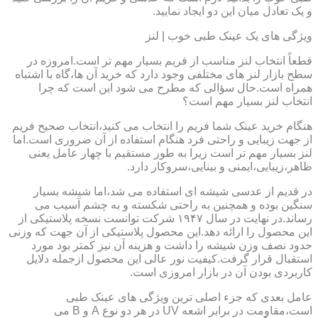
و یک تعادل میان این دو ایجاد نمایید.
ویژگی های یک عینک طبی خوب | لنز
قطعاً انتخاب لنز مناسب از فریم بسیار مهم تر است.امروزه در
سطح بازار لنز های مختلفی وجود دارد که خرید آن ها،گاه با اشتباه
همراه است.حال سؤالی که مطرح می شود این است که چرا
انتخاب لنز بسیار مهم است؟
هنگام خرید عینک شما فریم را انتخاب می کنید،انتخاب صحیح فریم
از جهت زیبایی و راحتی فرد هنگام استفاده از آن ضروری است.اما
لنز بسیار مهم تر است زیرا به طور مستقیم با چهار عامل یعنی
ظاهر،زیبایی،ایمنی و بینایی،سروکار دارد.
در قدیم از عدسی شیشه ای استفاده می شد،اما شیشه بسیار
سنگین بوده و همچنین به راحتی شکسته و به چشم آسیب می
رساند.در نهایت در سال ۱۹۴۷ شرکت توانست نسخه پلاستیکی از
این محصول را ارائه دهد.این محصول پلاستیکی از آن جهت که وزنی
حدود نصف وزن شیشه را داشت و هزینه آن نیز کمتر بود مورد
استقبال قرار گرفت.کیفیت نور عالی این محصول ازجمله دلایل
کاربردی بودن آن در بازار امروزی است.
عامل بعدی که جزء اصلی ترین ویژگی های عینک طبی
است،مقاومت در برابر اشعه UV در هر دو نوع A و B می