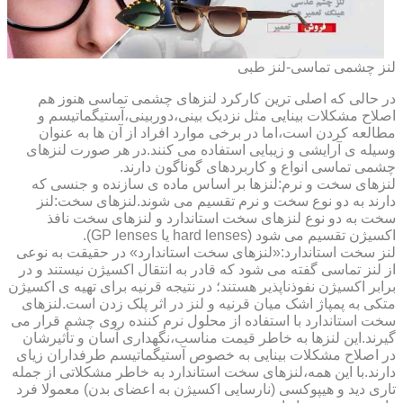
لنز چشمی تماسی-لنز طبی
در حالی که اصلی ترین کارکرد لنزهای چشمی تماسی هنوز هم
اصلاح مشکلات بینایی مثل نزدیک بینی،دوربینی،آستیگماتیسم و
مطالعه کردن است،اما در برخی موارد افراد از آن ها به عنوان
وسیله ی آرایشی و زیبایی استفاده می کنند.در هر صورت لنزهای
چشمی تماسی انواع و کاربردهای گوناگون دارند.
لنزهای سخت و نرم:لنزها بر اساس ماده ی سازنده و جنسی که
دارند به دو نوع سخت و نرم تقسیم می شوند.لنزهای سخت:لنز
سخت به دو نوع لنزهای سخت استاندارد و لنزهای سخت نافذ
اکسیژن تقسیم می شود (hard lenses یا GP lenses).
لنز سخت استاندارد:«لنزهای سخت استاندارد» در حقیقت به نوعی
از لنز تماسی گفته می شود که قادر به انتقال اکسیژن نیستند و در
برابر اکسیژن نفوذناپذیر هستند؛ در نتیجه قرنیه برای تهیه ی اکسیژن
متکی به پمپاژ اشک میان قرنیه و لنز در اثر پلک زدن است.لنزهای
سخت استاندارد با استفاده از محلول نرم کننده روی چشم قرار می
گیرند.این لنزها به خاطر قیمت مناسب،نگهداری آسان و تأثیرشان
در اصلاح مشکلات بینایی به خصوص آستیگماتیسم طرفداران زیای
دارند.با این همه،لنزهای سخت استاندارد به خاطر مشکلاتی از جمله
تاری دید و هیپوکسی (نارسایی اکسیژن به اعضای بدن) معمولا فرد