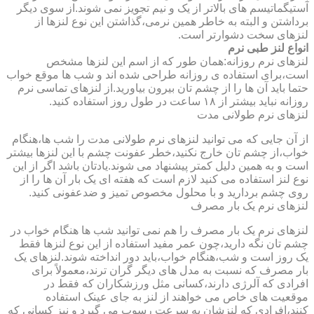
آستیگماتیسم های بالاتر از یک و نیم تجویز نمی شوند.از سوی دیگر
برداشتن و البته به خاطر همین نرمی،گذاشتن این نوع لنزها از
لنزهای سخت دشوارتر است.
انواع لنز طبی نرم
لنزهای نرم روزانه:همان طور که از اسم این لنزها مشخص
است،برای استفاده ی روزانه طراحی شده اند و شب ها موقع خواب
حتما باید آن ها را از چشم تان بیرون بیاورید.از لنزهای تماسی نرم
روزانه نباید بیشتر از ۱۸ ساعت در طول روز استفاده کنید.
لنزهای نرم طولانی مدت
از آن جایی که می توانید لنزهای نرم طولانی مدت را شب ها،هنگام
خواب،از چشم تان خارج نکنید،خطر عفونت چشم با این لنزها بیشتر
است و به همین دلیل کمتر پیشنهاد می شوند.یادتان باشد اگر از این
نوع لنز استفاده می کنید لازم است که هفته ای یک بار آن ها را از
روی چشم بردارید و با محلول مخصوص تمیز و ضدعفونی کنید.
لنزهای نرم یک بار مصرف
لنزهای نرم یک بار مصرف را هم نمی توانید شب ها هنگام خواب در
چشم تان نگه دارید،چون عمر مفید استفاده از این نوع لنزها فقط
یک روز است و شب،هنگام خواب،باید دور انداخته شوند.لنزهای یک
بار مصرف که نسبت به مدل های دیگر گران ترند،معمولاً برای
افرادی که آلرژی دارند،کسانی مثل ورزشکاران که فقط در
موقعیت های خاص می خواهند از لنز به جای عینک استفاده
کنند،افرادی که لنزشان به سرعت رسوب می گیرد و نیز کسانی که