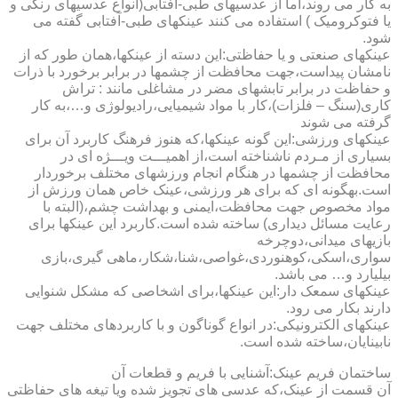
به کار می روند،اما از عدسیهای طبی-آفتابی(انواع عدسیهای رنگی و
یا فتوکرومیک ) استفاده می کنند عینکهای طبی-آفتابی گفته می
شود.
عینکهای صنعتی و یا حفاظتی:این دسته از عینکها،همان طور که از
نامشان پیداست،جهت محافظت از چشمها در برابر برخورد با ذرات
و حفاظت در برابر تابشهای مضر در مشاغلی مانند : تراش
کاری(سنگ – فلزات)،کار با مواد شیمیایی،رادیولوژی و…،به کار
گرفته می شوند
عینکهای ورزشی:این گونه عینکها،که هنوز فرهنگ کاربرد آن برای
بسیاری از مـردم ناشناخته است،از اهمیـــت ویـــژه ای در
محافظت از چشمها در هنگام انجام ورزشهای مختلف برخوردار
است.به­گونه ای که برای هر ورزشی،عینک خاص همان ورزش از
مواد مخصوص جهت محافظت،ایمنی و بهداشت چشم،(البته با
رعایت مسائل دیداری) ساخته شده است.کاربرد این عینکها برای
بازیهای میدانی،دوچرخه
سواری،اسکی،کوهنوردی،غواصی،شنا،شکار،ماهی گیری،بازی
بیلیارد و… می باشد.
عینکهای سمعک دار:این عینکها،برای اشخاصی که مشکل شنوایی
دارند بکار می رود.
عینکهای الکترونیکی:در انواع گوناگون و با کاربردهای مختلف جهت
نابینایان،ساخته شده است.
ساختمان فریم عینک:آشنایی با فریم و قطعات آن
آن قسمت از عینک،که عدسی های تجویز شده ویا تیغه های حفاظتی