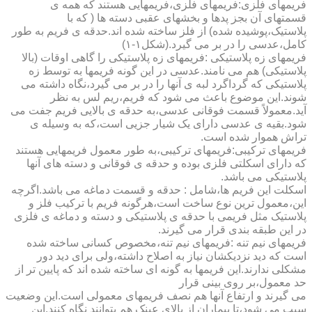
فریمهای فلزی:فریمهای فلزی،فریمهایی هستند که همه ی
قسمتهای آن بجز پدها و بخشهای عقبی دسته ها ( که با
پلاستیک،پوشیده شده) از فلز ساخته شده اند.حدقه ی فریم به طور
کامل،عدسی را در بر می گیرد.(شکل۱-۱)
فریمهای زه پلاستیکی :فریمهای زه پلاستیکی را گاهی اوقات (بالا
پلاستیکی) هم می نامند.عدسی در این گونه فریمها به توسط زه
پلاستیکی که گرداگرد لبه ی آنها را در بر می گیرد،نگاه داشته می
شوند.این موضوع باعث می شود که فریم،ریم لس به نظر
آید.معمولاً قسمت فوقانی عدسی،به حدقه ی بالایی فریم جفت می
شود.بقیه ی عدسی دارای یک شیار جزیی است،که به وسیله ی
تراش هموار شده است.
فریمهای ترکیبی:فریمهای ترکیبی،به طور معمول فریمهایی هستند
که دارای اسکلتی فلزی بوده و حدقه ی فوقانی و دسته های آنها
پلاستیکی می باشد.
اسکلت این فریم ها،شامل : حدقه و قسمت دماغه می باشد.اگرچه
این،معمول ترین نوع ساخت است،هرگونه فریم با ترکیب فلز و
پلاستیک مثل فریمی با حدقه ی پلاستیکی و دسته و دماغه ی فلزی
در این طبقه بندی قرار می گیرند.
فریمهای نیم تنه :فریمهای نیم تنه،مخصوص کسانی ساخته شده
است که دید نزدیکشان نیاز به اصلاح داشته،ولی برای دید دور
مشکلی ندارند.این فریمها به گونه ای ساخته شده اند که پایین تر از
حد معمول،بر روی بینی قرار
می گیرند و ارتفاع آنها هم نصف فریمهای معمولی است.این وضعیت
سبب می شود،تا بیماران از بالای عینک هم بتوانند نگاه کنند.این