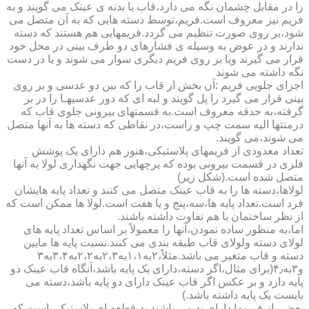
را در مقابل چشمان نگه می دارد،قاب یا بدنه ی عینک می گویند و به
فریم نیز معروف است.فریم،توسط دسته هایی که به آن متصل می
شود،بر روی صورت تنظیم می گردد.فریمهایی هم هستند که دسته
ندارند و در عوض به وسیله ی فشارهای دو طرف بینی در محل خود
قرار می گیرند ویا بر روی فریم دیگری سوار می شوند و یا در دست
نگه داشته می شوند
اجزای جلویی فریم :آن بخش از قاب را که بین دو عدسی و بر روی
بینی قرار می گیرد را پل گویند و لبه ای که دور عدسیهـا را در بر
گرفته،به حدقه معروف است.به قسمتهای بیرونی جلوی قاب که
درمنتها الیه سمت چپ و راست،در نقاطی که دسته ها به آنها متصل
می شوند،می گویند.
تعداد معدودی از فریمهای پلاستیکی،هنوز هم دارای یک پوشش
فلزی در قسمت بیرونی بوده که پرچهایی جهت نگهداری لولا به آنها
متصل شده است.(شکل زیر)
لولاها،دسته ها را به قاب عینک متصل می کنند و تعداد پایه هایشان
فرد است.تعداد پایه ها،سه،پنج و یا هفت است.لولا ها ممکن است که
از نظر ساختمان با هم تفاوت داشته باشند.
اما،به منظور ساده نمودن،آنها را معمولاً بر اساس تعداد پایه های
لولای دسته ولولای قاب طبقه بندی می کنند.نسبت پایه ها مابین
دسته و قاب متغیر می باشد.مثلاً،۲به۱،۱به۲،۳به۲،۲به۳،۴به۳
و۳به۴٫(برای مثال،اگر دسته،دارای یک پایه باشد،آنگاه قاب عینک دو
پایه دارد و بر عکس اگر قاب عینک دارای دو پایه باشد،دسته می
بایست یک پایه داشته باشد.)
بعضی از فریمها دارای پد می باشند.پد،قطعه ای پلاستیکی است که