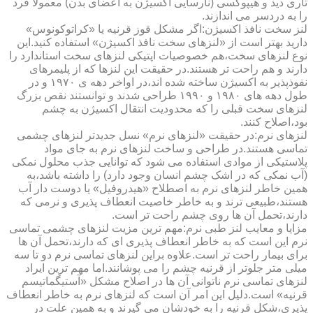
تاری دید و هیپوکسی (نارسایی اکسیژن به اعضای بدن) معمولا فرد
را به دردسر می اندازند.
لنز سخت نافذ اکسیژن:اگر مشکل قوز قرنیه یا «کراتوکونوس»
دارید بهتر است از «لنزهای سخت نافذ اکسیژن» استفاده کنید.این
نوع لنزهای سخت،هم خصوصیات اپتیکی لنزهای سخت استاندارد را
دارند و هم راحت تر هستند.در حقیقت این لنزها که از پلیمرهای
نفوذپذیر به اکسیژن ساخته شده اند،در اواخر دهه ی ۱۹۷۰ و در
طول دهه های ۱۹۸۰ و ۱۹۹۰ طراحی شدند و توانستند نقص بزرگ
لنزهای سخت قبلی را که محدودیت انتقال اکسیژن به چشم
بود،اصلاح کنند.
لنزهای نرم:در حقیقت «لنزهای نرم» نسل جدیدتر لنزهای چشمی
تماسی هستند.در طراحی و ساخت لنزهای نرم به جای مواد
پلاستیکی از موادی استفاده می شود که توانایی جذب محلول نمکی
(آب نمکی که در اشک چشم انسان وجود دارد) را داشته باشد،به
همین خاطر لنزهای نرم به اصطلاح «هیدروفیل» یا دوست دار آب
هستند،طبیعی ترند و به خاطر خاصیت انعطاف پذیری و نرمی که
دارند،تحمل آن ها روی چشم راحت تر است.
مزایا و معایب لنز طبی نرم:مهم ترین مزیت لنزهای چشمی تماسی
نرم این است که به خاطر انعطاف پذیری ای که دارند،تحمل آن ها
برای بیمار راحت تر است.علاوه براین لنزهای تماسی نرم دو تا سه
میلی متر جلوتر از قرنیه چشم را می پوشانند.اما مهم ترین ایراد
لنزهای تماسی نرم ناتوانی آن ها در اصلاح مشکل «آستیگماتیسم
قرنیه» است.دلیل این امر آن است که لنزهای نرم به خاطر انعطاف
پذیری،شکل قرنیه را به خودشان می گیرند و به همین علت در