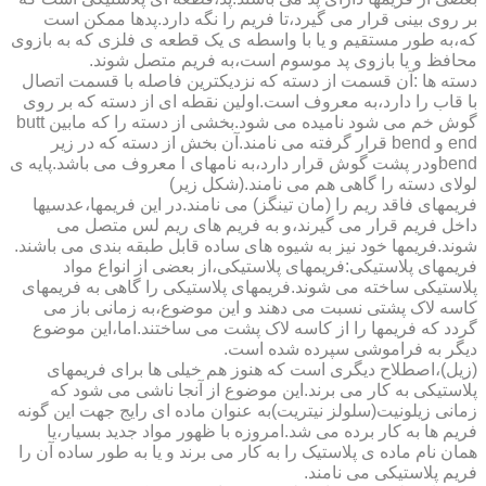
بر روی بینی قرار می گیرد،تا فریم را نگه دارد.پدها ممکن است
که،به طور مستقیم و یا با واسطه ی یک قطعه ی فلزی که به بازوی
محافظ و یا بازوی پد موسوم است،به فریم متصل شوند.
دسته ها :آن قسمت از دسته که نزدیکترین فاصله با قسمت اتصال
با قاب را دارد،به معروف است.اولین نقطه ای از دسته که بر روی
گوش خم می شود نامیده می شود.بخشی از دسته را که مابین butt
end و bend قرار گرفته می نامند.آن بخش از دسته که در زیر
bendودر پشت گوش قرار دارد،به نامهای l معروف می باشد.پایه ی
لولای دسته را گاهی هم می نامند.(شکل زیر)
فریمهای فاقد ریم را (مان تینگز) می نامند.در این فریمها،عدسیها
داخل فریم قرار می گیرند،و به فریم های ریم لس متصل می
شوند.فریمها خود نیز به شیوه های ساده قابل طبقه بندی می باشند.
فریمهای پلاستیکی:فریمهای پلاستیکی،از بعضی از انواع مواد
پلاستیکی ساخته می شوند.فریمهای پلاستیکی را گاهی به فریمهای
کاسه لاک پشتی نسبت می دهند و این موضوع،به زمانی باز می
گردد که فریمها را از کاسه لاک پشت می ساختند.اما،این موضوع
دیگر به فراموشی سپرده شده است.
(زیل)،اصطلاح دیگری است که هنوز هم خیلی ها برای فریمهای
پلاستیکی به کار می برند.این موضوع از آنجا ناشی می شود که
زمانی زیلونیت(سلولز نیتریت)به عنوان ماده ای رایج جهت این گونه
فریم ها به کار برده می شد.امروزه با ظهور مواد جدید بسیار،یا
همان نام ماده ی پلاستیک را به کار می برند و یا به طور ساده آن را
فریم پلاستیکی می نامند.