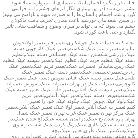
آفتاب قرار بگیرد احتمال اینکه به بیماری آب مروارید مبتلا شوید
بیشتر می شود (در این بیماری انگار لنزهای چشم را مه فرا می
گیرد و شما اجسام و انسان ها را به صورت مبهم و ناواضح می بینید)
در ضمن اشعه های خورشید باعث بیماری تخریب بافت ماکولای
چشم می شوند که می تواند بر میزان وضوح و شفافیت بینایی تاثیر
بگذارد و حتی باعث کوری شود.
انجام کلیه خدمات عینک,جوشکاری،تعمیر فنر،تعمیر لولا،جوش
تیتانیوم،تعمیر دسته عینک شکسته,تعمیر عینک کائوچویی,دسته
عینک ورزشی,شکستن دسته عینک,چسباندن دسته عینک,تنظیم
دسته عینک,تنظیم فریم عینک,تنظیم عینک,تعمیر شیشه عینک,تنظیم
عینک ریبن,نمایندگی تعمیرات عینک,تعمیر فریم عینک,تعمیر عینک
ری بن,تعمیر تخصصی عینک,تعمیر دسته عینک,تعمیر عینک
طبی,عینک,تعمیر دسته عینک افتابی,تعویض دسته عینک,تعمیر عینک
کائوچویی,تعمیرات عینک در تهران,تعمیرات عینک,آموزش تعمیرات
عینک,تعمیر شیشه عینک آفتابی,تعمیر قاب عینک,تعمیر دسته عینک
شکسته,تعویض دسته عینک,تعمیر عینک آفتابی,تعمیر فریم
عینک,لولا عینک,جوش عینک,چگونه عینک خود را تعمیر
کنیم,تعمیرات عینک آنلاین,تعمیر لولا عینک,تعمیر عینک آنلاین,تعمیر
عینک مرکز تهران,تعمیر عینک غرب تهران,تعمیر عینک شمال
تهران,پاره شدن نخ عینک,در آمدن شیشه عینک,کج شدن عینک,در
آمدن دسته عینک,آبکاری عینک,رنگ کردن عینک,شست و شوی
عینک,شکستن عینک فلزی,تعمیر عینک بچه
گانه,دسته,دسته,دسته,دسته می باشد.با کمترین تغییرات بر روی