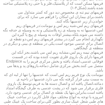
فریمها ممکن است که از پلاستیک،فلز و یا حتی زه پلاستیکی ساخته
شده باشند.(شکل۴-۱)
فریمهای نیم تنه ی مخصوص دید دور که کمتر متداول می
باشند،برای بیماران این امکان را فراهم می سازد که برای
خواندن،از زیر عدسیها نگاه کنند.
فریمهای ریم لس،شبه ریم لس و نیومانت:در فریمهای ریم
لس،عدسیها نه به وسیله ی زه پلاستیکی و نه به وسیله ی حدقه نگه
داشته می شوند.بلکه،بیشتر اوقات به وسیله ی پیچ یا گیره این
نگهداری انجام می گیرد.در بیشتر فریمهای ریم لس،دو نقطه ی
اتصال برای عدسی موجود است.یکی در منطقه ی بینی و دیگری در
منطقه ی گیجگاهی.
فریمهای نیمه ریم لس،مشابه ریم لس می باشند،بجز آنکه این
فریمها دارای یک بازوی فلزی تقویت کننده بوده که در قسمت
فوقانی عدسی،امتداد یافته و بخش مرکزی فریم را به Endpiece
متصل می کنند.بخش مرکزی شامل دماغه،بازوهای پد و پدها می
باشد.
نیومانت یک نوع فریم ریم لس است که عدسیها را تنها از لبه ای که
به سمت بینی قرار گرفته نگه می دارد.عدسیها در ناحیه ی
دماغه،اتصال یافته اند و اتصال دسته ها به فریم،توسط یک بازوی
فلزی برقرار می شود که در پشت عدسی به طرف گیجگاه امتداد
یافته است.بنابراین،تنها یک نقطه ی اتصال برای عدسی وجود دارد.
امروزه با توجه به انواع مختلف مواد قابل کاربرد در ساخت عینک
های طبی شغل عینک سازی بطور کلی،برای ساخت یک عینک طبی