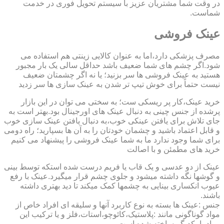
در وقت شما مشتریان عزیز با سیستم تحویل فوری در خدمت
شماست.
عینک فروشی
مصرف پزشکی دارد،اما به عنوان کالایی زینتی هم استفاده می
شود.اگر چشم های شما ضعیف باشد حداقل سالی یک بار مجبور
هستید به عینک فروشی ها سر بزنید؛ یا نه اگر چشمتان ضعیف
نیست حتماً برای خوش تیپ تر شدن به عینک سازی ها سر زدید
خرید عینک،کار پر ریسکی ست؛ به سختی می توان در این بازار
پرشده از جنس چینی به دنبال عینک های اورجینال بود.بهتر است به
جای تلاش برای یافتن عینکی خوب،به دنبال یافتن عینک سازی خوب
و قابل اعتماد باشید و چشمان خودتان را به آن ها بسپارید؛ راه دومی
برای شما وجود ندارد ما به شما عینک فروشی را پیشنهاد می کنیم
خرید های مطمئن و با اصالت
عینک از دو عدسی و یک قاب یا فریم درست شده استکه توسط بینی
و گوشها نگه داشته میشود و جلوی چشم قرار میگیرد.عینک با رفع
عیوب انکساری بینایی به چشمها کمک میکند تا دید بهتری داشته
باشند.
جنس :عینک ها بسته به نوع کاربرد آنها و سلیقه ای افراد خاص از
مواد گوناگونی مانند :پلاستیک،کائوچو،استات،فلز و یا ترکیب این
مواد با یکدیگر ساخته شده است.