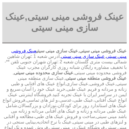
عینک فروشی مینی سیتی,عینک
سازی مینی سیتی
عینک فروشی مینی سیتی
,
عینک سازی مینی سیتی
عینک فروشی
مینی سیتی
,
عینک سازی مینی سیتی
,آدرس شعبه 1 :تهران شاهین
شمالی بیست متری گلستان شعبه 2 :تهران شهران جنوبی تلفن **-
با تخفیف مشاوره رایگان شبانه روزی کارگران مجرب عینک
فروشی محدوده مینی سیتی,
عینک سازی محدوده مینی سیتی
,
عینک فروشی منطقه مینی سیتی
,عینک سازی منطقه مینی
سیتی,عینک فروشی,عینک سازی,انواع عینک های آفتابی و طبی
زنانه و مردانه و فریم عینک طبی,خرید عینک خود را آسان،سریع و
ایمن در سراسر ایران با عینک تجربه کنید.فروشگاه اینترنتی عینک
انواع عینک آفتابی،عینک طبی،عدسی،و لنز های تماسی,فروش انواع
عینک های استاندارد روز برای کودکان،نوزادان و بزرگسالان.شامل
عینک طبی مردانه و زنانه و عینک های آفتابی مردانه و زنانه می
باشد مینی سیتی,ساخت و فروش عینک های طبی،مطالعه و آفتابی
و لنزهای طبی در مینی سیتی,عینک با نرخ اتحادیه,بینایی سنجی در
مینی سیتی,فروشگاه عینک در مینی سیتی,فروش عمده و تک انواع