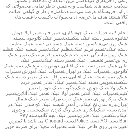
رنگی را خریداری کنید.اصلی ترین دغدغه ی ما،حفظ و تضمین
سلامت چشم های شماست و به همین خاطر تمامی محصولاتی که
در این فروشگاه عرضه می شوند،«اصل» و دارای گواهی اصالت
کالا هستند.هدف ما،عرضه ی محصولات باکیفیت با قیمت های
واقعی است.
انجام کلیه خدمات عینک,جوشکاری،تعمیر فنر،تعمیر لولا،جوش
تیتانیوم،تعمیر دسته عینک شکسته,تعمیر عینک کائوچویی,دسته
عینک ورزشی,شکستن دسته عینک,چسباندن دسته عینک,تنظیم
دسته عینک,تنظیم فریم عینک,تنظیم عینک,تعمیر شیشه عینک,تنظیم
عینک ریبن,نمایندگی تعمیرات عینک,تعمیر فریم عینک,تعمیر عینک
ری بن,تعمیر تخصصی عینک,تعمیر دسته عینک,تعمیر عینک
طبی,عینک,تعمیر دسته عینک افتابی,تعویض دسته عینک,تعمیر عینک
کائوچویی,تعمیرات عینک در تهران,تعمیرات عینک,آموزش تعمیرات
عینک,تعمیر شیشه عینک آفتابی,تعمیر قاب عینک,تعمیر دسته عینک
شکسته,تعویض دسته عینک,تعمیر عینک آفتابی,تعمیر فریم
عینک,لولا عینک,جوش عینک,چگونه عینک خود را تعمیر
کنیم,تعمیرات عینک آنلاین,تعمیر لولا عینک,تعمیر عینک آنلاین,تعمیر
عینک مرکز تهران,تعمیر عینک غرب تهران,تعمیر عینک شمال
تهران,پاره شدن نخ عینک,در آمدن شیشه عینک,کج شدن عینک,در
آمدن دسته عینک,آبکاری عینک,رنگ کردن عینک,شست و شوی
عینک,شکستن عینک فلزی,تعمیر عینک بچه گانه,دسته Rey
Ban,دسته AO,دسته Police,دسته Chopard می باشد.با کمترین
تغییرات بر روی ظاهر عینک شما,تعمیرات مجیک برای صرفه جویی