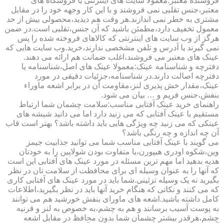
فروشنده معتبر:معمولا سایت های اینترنتی یا فروشگاه های
معتبر،جنس تقلبی نمی فروشند و با این کار وجهه خود را در مقابل
مشتری به خطر نمی اندازند.هر وقت هم دیدید،محصولی بیش از حد
معمول تخفیف دارد،مطمئن باشید که آن جنس،تقلبی است.در ضمن
هرگز از وب سایت های اینترنتی که کالاهای فروخته شده را پس
نمی گیرند یا آدرس و تلفن مشخصی ندارند،خرید.وب سایت هایی که
عینک های معتبر می فروشند،اغلب ضمانت هم ارائه می دهند.
دفترچه و شناسنامه عینک:معمولا عینک های اصل،شناسنامه یا
دفترچه اصالت دارند.در شناسنامه،جزئیات دقیقی در مورد
عینک،مقدار خش پذیری لنز،مقاومت آن در برابر اشعه ماوراء
بنفش،جنس فریم و … بیان می شود.
راهنمای خرید عینک آفتابی مناسب:سلامت چشمان شما ارتباط
مستقیم با عینک آفتابی که می زنید دارد اما می دانید شیشه های
عینکی که می زنید چه ویژگی هایی باید داشته باشد؟ بهتر است قاب
آن چه اندازه و چه رنگی باشد؟
می گویند با عینک آفتابی مناسب شما می توانید جذابیت جیمز
وین،شکوه اودری هیپورن،یا متفاوت بودن شولاپین را به خودتان
هدیه بدهید اما مهم ترین مسئله در مورد عینک های آفتابی این است
که آنها را به عنوان وسیله ای برای محافظت از سلامت تان در نظر
بگیرید نه یک وسیله تزئینی.شما باید در مورد عینک های آفتابی کاری
که می کنند و نکاتی که هنگام خرید آنها باید در نظر بگیرید،اطلاعات
کامل داشته باشید.اشعه های ماورای بنفش خورشید هم می توانند
به پوست آسیب برسانند و هم به چشم،به خصوص به لنز و قرنیه
چشم،هرقدر بیشتر چشمان شما بدون محافظ در مقابل اشعه