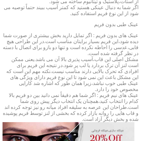
از استات،پلاستیک و تیتانیوم ساخته می شود.
اگر شما به دنبال عینکی هستید که کمتر آسیب ببیند حتماً توصیه می
شود از این نوع فریم استفاده کنید.
عینک طبی بدون فریم
عینک های بدون فریم : اگر تمایل دارید بخش بیشتری از صورت شما
دیده شود،این فریم بسیار برایتان مناسب است.در این طراحی هیچ
قابی،عدسی را احاطه نکرده است و تنها دو بازو برای اتصال با دسته
در نظر گرفته شده است.
مشکل اصلی این قاب،آسیب پذیری بالا آن می باشد.یعنی ممکن
است لنز آن ترک بردارد یا لب پر شود.در نتیجه این فریم برای
افرادی که تحرک بالایی دارند مناسب نیست.نکته مهم این است که
این مشکل باعث این نمی شود تا این نوع فریم دارای ویژگی های
عینک طبی خوب نباشد،زیرا همان طور که اشاره شد کارایی
مخصوص خود را دارد.
عینک های نیم فریم : اگر شما هم دقیقاً نمی دانید بین دو فریم بالا
کدام را انتخاب کنید،همچنان یک انتخاب دیگر پیش روی شما
است.طراحان این عرصه به سلیقه افراد میانه رو نیز توجه کرده اند
و قاب هایی را روانه بازار کرده که بخشی از لنز توسط فریم پوشیده
شده و بخش دیگر آزاد است.