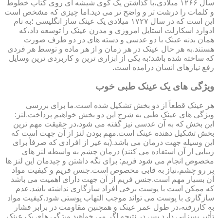
سال ۱۲۶۶ میلادی،با گذاشتن یک گوی شیشه ای روی کتاب خطوط
و کلمات را درشت تر و واضح تر می دید.اما چیزی که مشخص است
این است که در سال ۱۷۲۷ میلادی یک عینک ساز انگلیسی ؛به نام
ادوارد اسکارلت استایل امروزی و مدرن عینک را توسعه داد،که
همان بدنه عینک با دو عدسی و دسته های در دو طرف صورت
هستند.به هر حال عینک در هر زمان و از هر ماده و توسط هر فردی
که ساخته شده باشد؛به یکی از ابزاری ترین و کاربردی ترین وسایل
رفع نیازهای انسان درامده است.
ویژگی های یک عینک طبی خوب
هر عینک قطعاً از دو بخش تشکیل شده است.ما برای بررسی
ویژگی های عینک طبی به شرح این دو بخش خواهیم پرداخت.لنز:
این بخش که به آن عدسی نیز گفته می شود،در حقیقت مهم ترین
بخش تشکیل دهنده عینک است.مهم بودن لنز از آن جهت است که
این وسیله جهت درمان می باشد.(به غیر از افرادی که صرفاً برای
زیبایی از آن استفاده می کنند) درمان چشم به واسطه لنز های
مخصوص انجام می شود فریم: برای نگه داشتن و چیدمان این لنز ها
بر رو چشم،نیاز به قابی مخصوص است.جنس فریم و کیفیت مواد
آن بسیار مهم است.جنس فریم از آن جهت دارای اهمیت می باشد
که ممکن است با پوست برخی افراد سازگاری نداشته باشد.عدم
سازگاری با پوست می تواند موجب التهاب پوستی شود.کیفیت مواد
به کاررفته،در طول عمر عینک و همچنین مقاومت در برابر فشار
تأثیر بسزایی دارد.پس در نتیجه اگر می خواهید ویژگی های یک عینک