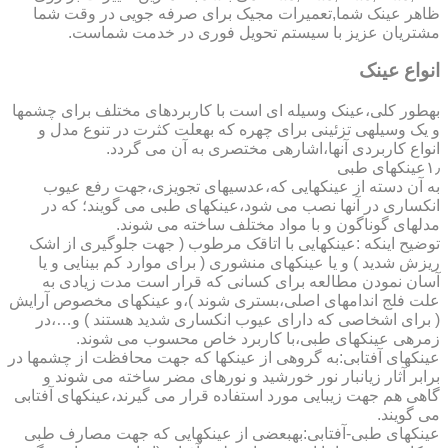
ظاهر عینک شما,تعمیرات مجیک برای صرفه جویی در وقت شما
مشتریان عزیز با سیستم تحویل فوری در خدمت شماست.
انواع عینک
به­طور کلی،عینک وسیله ای است با کاربردهای مختلف برای چشمها
و یک وسیله­ی تزئینی برای چهره که به­علت کثرت در تنوع مدل و
انواع کاربردی آنها،اشاره­ی مختصری به آن می گردد.
۱٫عینکهای طبی
به آن دسته از عینکهایی که،عدسیهای تجویزی،جهت رفع عیوب
انکساری در آنها نصب می شود،عینکهای طبی می گویند؛ که در
مدلهای گوناگون و با مواد مختلف ساخته می شوند.
توضیح اینکه :عینکهایی با اتاقک مرطوب ( جهت جلوگیری از اشک
ریزش شدید ) و یا عینکهای منشوری ( برای موارد کم بینایی و یا
آسان نمودن مطالعه برای کسانی که قرار است مدت زیادی به
علت فلج اندامهای اصلی،بستری شوند )،و عینکهای مخصوص آرایش
( برای اشخاصی که دارای عیوب انکساری شدید هستند ) و…،در
زمره­ی عینکهای طبی،با کاربرد خاص محسوب می شوند.
عینکهای آفتابی:به گروهی از عینکها که جهت محافظت از چشمها در
برابر آثار زیانبار نور خورشید و نورهای مضر ساخته می شوند و
گاهی هم جهت زیبایی مورد استفاده قرار می گیرند،عینکهای آفتابی
می گویند.
عینکهای طبی-آفتابی:به­بعضی از عینکهایی که جهت مصارف طبی