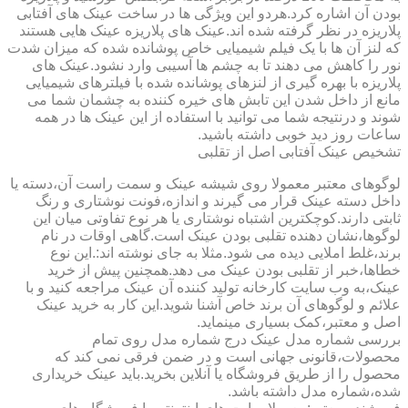
بودن آن اشاره کرد.هردو این ویژگی ها در ساخت عینک های آفتابی
پلاریزه در نظر گرفته شده اند.عینک های پلاریزه عینک هایی هستند
که لنز آن ها با یک فیلم شیمیایی خاص پوشانده شده که میزان شدت
نور را کاهش می دهند تا به چشم ها آسیبی وارد نشود.عینک های
پلاریزه با بهره گیری از لنزهای پوشانده شده با فیلترهای شیمیایی
مانع از داخل شدن این تابش های خیره کننده به چشمان شما می
شوند و درنتیجه شما می توانید با استفاده از این عینک ها در همه
ساعات روز دید خوبی داشته باشید.
تشخیص عینک آفتابی اصل از تقلبی
لوگوهای معتبر معمولا روی شیشه عینک و سمت راست آن،دسته یا
داخل دسته عینک قرار می گیرند و اندازه،فونت نوشتاری و رنگ
ثابتی دارند.کوچکترین اشتباه نوشتاری یا هر نوع تفاوتی میان این
لوگوها،نشان دهنده تقلبی بودن عینک است.گاهی اوقات در نام
برند،غلط املایی دیده می شود.مثلا به جای نوشته اند:.این نوع
خطاها،خبر از تقلبی بودن عینک می دهد.همچنین پیش از خرید
عینک،به وب سایت کارخانه تولید کننده آن عینک مراجعه کنید و با
علائم و لوگوهای آن برند خاص آشنا شوید.این کار به خرید عینک
اصل و معتبر،کمک بسیاری مینماید.
بررسی شماره مدل عینک درج شماره مدل روی تمام
محصولات،قانونی جهانی است و در ضمن فرقی نمی کند که
محصول را از طریق فروشگاه یا آنلاین بخرید.باید عینک خریداری
شده،شماره مدل داشته باشد.