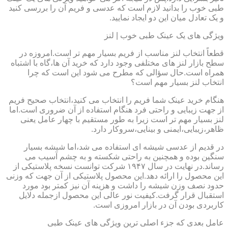
طبی خوب را بدانید لازم است که عدسی و فریم آن را بررسی کنید
و یک تعادل میان این دو ایجاد نمایید.
ویژگی های یک عینک طبی خوب | لنز
قطعاً انتخاب لنز مناسب از فریم بسیار مهم تر است.امروزه در
سطح بازار لنز های مختلفی وجود دارد که خرید آن ها،گاه با اشتباه
همراه است.حال سؤالی که مطرح می شود این است که چرا
انتخاب لنز بسیار مهم است؟
هنگام خرید عینک شما فریم را انتخاب می کنید،انتخاب صحیح فریم
از جهت زیبایی و راحتی فرد هنگام استفاده از آن ضروری است.اما
لنز بسیار مهم تر است زیرا به طور مستقیم با چهار عامل یعنی
ظاهر،زیبایی،ایمنی و بینایی،سروکار دارد.
در قدیم از عدسی شیشه ای استفاده می شد،اما شیشه بسیار
سنگین بوده و همچنین به راحتی شکسته و به چشم آسیب می
رساند.در نهایت در سال ۱۹۴۷ شرکت توانست نسخه پلاستیکی از
این محصول را ارائه دهد.این محصول پلاستیکی از آن جهت که وزنی
حدود نصف وزن شیشه را داشت و هزینه آن نیز کمتر بود مورد
استقبال قرار گرفت.کیفیت نور عالی این محصول ازجمله دلایل
کاربردی بودن آن در بازار امروزی است.
عامل بعدی که جزء اصلی ترین ویژگی های عینک طبی