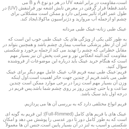
است،مقاومت در برابر اشعه UV در هر دو نوع A و B می
باشد.قطعاً قرار گرفتن در معرض تابش اشعه نور فرابنفش (UV) در
طول عمر افراد تأثیر بسزایی دارد و ممکن است مشکلاتی برای
چشم او ازجمله آب مروارید و دژنراسیون ماکولا،ایجاد کند.
عینک طبی زنانه-عینک طبی مردانه
به طور کلی یکی از ویژگی های یک عینک طبی خوب این است که
لنز آن از نظر پزشکی مناسب بیماری چشم باشد و همچنین بتواند در
مقابل خطراتی که چشم را تهدید می کند ازجمله برخورد و شکستی
مقاومت کند.البته انعکاس نور و سرعت پخش آن نیز بسیار مهم
است که هنگام خرید عینک باید درباره این موضوعات از فروشنده
سؤال کنید.
فریم:عینک طبی نیمه فریم قاب عینک عامل مهم دیگر برای عینک
طبی می باشد.فریم از چندین جهت حائز اهمیت است.اول اینکه
وزن آن بسیار مهم است زیرا در برخی موارد ممکن است چندین
ساعت و یا حتی چندین روز بر روی چشم شما باشد.پس فریم در
درجه اول باید سبک باشد.
فریم انواع مختلفی دارد که به بررسی آن ها می پردازیم.
عینک های با فریم های کامل (Full-Rimmed): این فریم به گونه ای
است که به طور کامل دور تا دور عدسی را پوشش می دهد و امکان
شکستی و آسیب به لنز در آن بسیار پایین است.جنس آن ها معمولاً