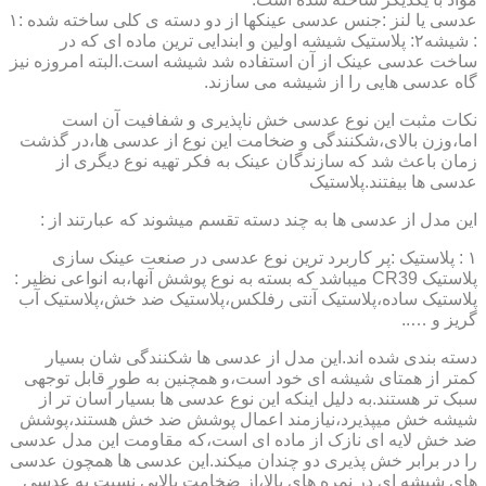
عدسی یا لنز :جنس عدسی عینکها از دو دسته ی کلی ساخته شده :۱
: شیشه۲: پلاستیک شیشه اولین و ابندایی ترین ماده ای که در
ساخت عدسی عینک از آن استفاده شد شیشه است.البته امروزه نیز
گاه عدسی هایی را از شیشه می سازند.
نکات مثبت این نوع عدسی خش ناپذیری و شفافیت آن است
اما،وزن بالای،شکنندگی و ضخامت این نوع از عدسی ها،در گذشت
زمان باعث شد که سازندگان عینک به فکر تهیه نوع دیگری از
عدسی ها بیفتند.پلاستیک
این مدل از عدسی ها به چند دسته تقسم میشوند که عبارتند از :
۱ : پلاستیک :پر کاربرد ترین نوع عدسی در صنعت عینک سازی
پلاستیک CR39 میباشد که بسته به نوع پوشش آنها،به انواعی نظیر :
پلاستیک ساده،پلاستیک آنتی رفلکس،پلاستیک ضد خش،پلاستیک آب
گریز و …..
دسته بندی شده اند.این مدل از عدسی ها شکنندگی شان بسیار
کمتر از همتای شیشه ای خود است،و همچنین به طور قابل توجهی
سبک تر هستند.به دلیل اینکه این نوع عدسی ها بسیار آسان تر از
شیشه خش میپذیرد،نیازمند اعمال پوشش ضد خش هستند،پوشش
ضد خش لایه ای نازک از ماده ای است،که مقاومت این مدل عدسی
را در برابر خش پذیری دو چندان میکند.این عدسی ها همچون عدسی
های شیشه ای در نمره های بالا،از ضخامت بالایی نسبت به عدسی