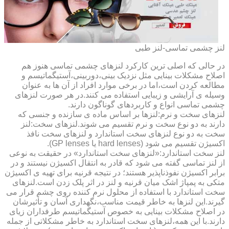
لنز چشمی تماسی-لنز طبی
در حالی که اصلی ترین کارکرد لنزهای چشمی تماسی هنوز هم
اصلاح مشکلات بینایی مثل نزدیک بینی،دوربینی،آستیگماتیسم و
مطالعه کردن است،اما در برخی موارد افراد از آن ها به عنوان
وسیله ی آرایشی و زیبایی استفاده می کنند.در هر صورت لنزهای
چشمی تماسی انواع و کاربردهای گوناگون دارند.
لنزهای سخت و نرم:لنزها بر اساس ماده ی سازنده و جنسی که
دارند به دو نوع سخت و نرم تقسیم می شوند.لنزهای سخت:لنز
سخت به دو نوع لنزهای سخت استاندارد و لنزهای سخت نافذ
اکسیژن تقسیم می شود (hard lenses یا GP lenses).
لنز سخت استاندارد:«لنزهای سخت استاندارد» در حقیقت به نوعی
از لنز تماسی گفته می شود که قادر به انتقال اکسیژن نیستند و در
برابر اکسیژن نفوذناپذیر هستند؛ در نتیجه قرنیه برای تهیه ی اکسیژن
متکی به پمپاژ اشک میان قرنیه و لنز در اثر پلک زدن است.لنزهای
سخت استاندارد با استفاده از محلول نرم کننده روی چشم قرار می
گیرند.این لنزها به خاطر قیمت مناسب،نگهداری آسان و تأثیرشان
در اصلاح مشکلات بینایی به خصوص آستیگماتیسم طرفداران زیای
دارند.با این همه،لنزهای سخت استاندارد به خاطر مشکلاتی از جمله