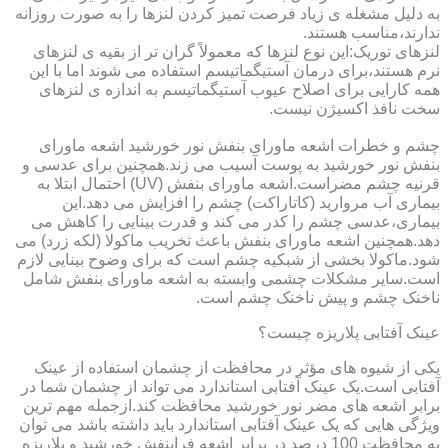
به دلیل مشغله ی زیاد فرصت تمیز کردن لنزها را به صورت روزانه
ندارند،مناسب هستند.
لنزهای توریک:این نوع لنزها که معمولاً گران تر از بقیه ی لنزهای
نرم هستند،برای درمان آستیگماتیسم استفاده می شوند اما با این
همه کارایی برای اصلاح عیوب آستیگماتیسم به اندازه ی لنزهای
سخت نافذ اکسیژن نیست.
چشم و خطرات اشعه ماورای بنفش نور خورشید اشعه ماورای
بنفش نور خورشید به پوست آسیب می زند.همچنین برای عدسی و
قرنیه چشم مضراست.اشعه ماورای بنفش (UV) احتمال ابتلا به
بیماری آب مروارید (کاتاراکت) چشم را افزایش می دهد.این
بیماری،عدسی چشم را کدر می کند و قدرت بینایی را کاهش می
دهد.همچنین اشعه ماورای بنفش باعث تخریب ماکولا (لکه زرد) می
شود.ماکولا بخشی از شبکیه چشم است که برای وضوح بینایی لازم
است.سایر مشکلات چشمی وابسته به اشعه ماورای بنفش شامل
ناخنک چشم و پیش ناخنک چشم است.
عینک آفتابی پلاریزه چیست؟
یکی از شیوه های مؤثر در محافظت از چشمان استفاده از عینک
آفتابی است.یک عینک آفتابی استاندارد می تواند از چشمان شما در
برابر اشعه های مضر نور خورشید محافظت کند.ازجمله مهم ترین
ویژگی هایی که یک عینک آفتابی استاندارد باید داشته باشد می توان
به محافظت 100 درصد در برابر اشعه فرابنفش خورشید و پلاریزه