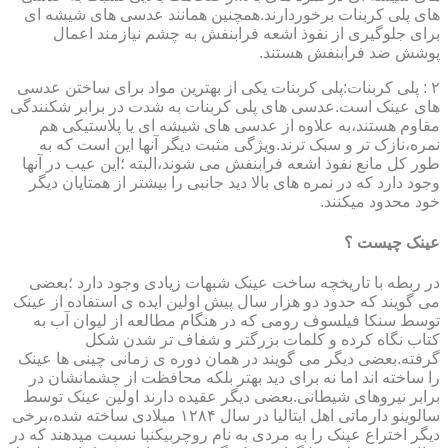
های پلی کربنات برخوردارند.همچنین همانند عدسی های شیشه ای
برای جلوگیری از نفوذ اشعه فرابنفش به چشم نیازمند اعمال
پوشش ضد فرابنفش هستند.
۲ : پلی کربنات:پلی کربنات یکی از بهترین مواد برای ساختن عدسی
های عینک است.عدسی های پلی کربنات به شدت در برابر شکنندگی
مقاوم هستند،به علاوه از عدسی های شیشه ای یا پلاستیکی هم
نمره،نازک تر و سبک ترند.ویژگی مثبت دیگر آنها این است که به
طور کل مانع نفوذ اشعه فرابنفش می شوند،البته ؛این عیب در آنها
وجود دارد که در نمره های بالا دید جانبی را بیشتر از همتایان دیگر
خود محدود میکنند.
عینک چیست ؟
در ربطه با تاریخچه ساخت عینک شبهات زیادی وجود دارد ؛بعضی
می گویند که حدود دو هزار سال پیش اولین ایده ی استفاده از عینک
توسط سنکا فیلسوف رومی که در هنگام مطالعه از لیوان آب به
کتاب نگاه کرده و کلمات بزرگتر و شفاف تر شدن شکل
گرفته.بعضی دیگر می گویند در همان دوره ی زمانی چینی ها عینک
را ساخته اند اما نه برای دید بهتر بلکه محافظت از چشمانشان در
برابر نیروهای شیطانی.بعضی دیگر عقیده دارند اولین عینک توسط
سالوینو دارماتی اهل ایتالیا در سال ۱۲۸۴ میلادی ساخته شده،برخی
دیگر اختراع عینک را به مردی به نام روچربیکنبا نسبت میدهند که در