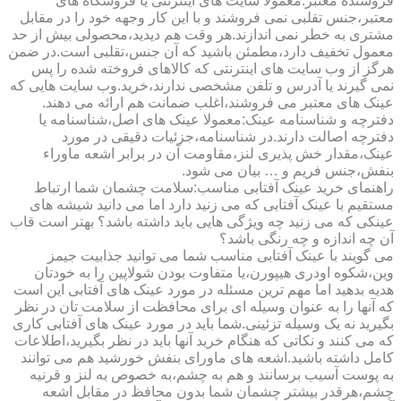
فروشنده معتبر:معمولا سایت های اینترنتی یا فروشگاه های
معتبر،جنس تقلبی نمی فروشند و با این کار وجهه خود را در مقابل
مشتری به خطر نمی اندازند.هر وقت هم دیدید،محصولی بیش از حد
معمول تخفیف دارد،مطمئن باشید که آن جنس،تقلبی است.در ضمن
هرگز از وب سایت های اینترنتی که کالاهای فروخته شده را پس
نمی گیرند یا آدرس و تلفن مشخصی ندارند،خرید.وب سایت هایی که
عینک های معتبر می فروشند،اغلب ضمانت هم ارائه می دهند.
دفترچه و شناسنامه عینک:معمولا عینک های اصل،شناسنامه یا
دفترچه اصالت دارند.در شناسنامه،جزئیات دقیقی در مورد
عینک،مقدار خش پذیری لنز،مقاومت آن در برابر اشعه ماوراء
بنفش،جنس فریم و … بیان می شود.
راهنمای خرید عینک آفتابی مناسب:سلامت چشمان شما ارتباط
مستقیم با عینک آفتابی که می زنید دارد اما می دانید شیشه های
عینکی که می زنید چه ویژگی هایی باید داشته باشد؟ بهتر است قاب
آن چه اندازه و چه رنگی باشد؟
می گویند با عینک آفتابی مناسب شما می توانید جذابیت جیمز
وین،شکوه اودری هیپورن،یا متفاوت بودن شولاپین را به خودتان
هدیه بدهید اما مهم ترین مسئله در مورد عینک های آفتابی این است
که آنها را به عنوان وسیله ای برای محافظت از سلامت تان در نظر
بگیرید نه یک وسیله تزئینی.شما باید در مورد عینک های آفتابی کاری
که می کنند و نکاتی که هنگام خرید آنها باید در نظر بگیرید،اطلاعات
کامل داشته باشید.اشعه های ماورای بنفش خورشید هم می توانند
به پوست آسیب برسانند و هم به چشم،به خصوص به لنز و قرنیه
چشم،هرقدر بیشتر چشمان شما بدون محافظ در مقابل اشعه