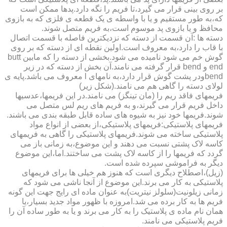
بر روی بینی قرار می گیرد،تا فریم را نگه دارد.پدها ممکن است
که،به طور مستقیم و یا با واسطه ی یک قطعه ی فلزی که به بازوی
محافظ و یا بازوی پد موسوم است،به فریم متصل شوند.
دسته ها :آن قسمت از دسته که نزدیکترین فاصله با قسمت اتصال
با قاب را دارد،به معروف است.اولین نقطه ای از دسته که بر روی
گوش خم می شود نامیده می شود.بخشی از دسته را که مابین butt
end و bend قرار گرفته می نامند.آن بخش از دسته که در زیر
bendودر پشت گوش قرار دارد،به نامهای l معروف می باشد.پایه ی
لولای دسته را گاهی هم می نامند.(شکل زیر)
فریمهای فاقد ریم را (مان تینگز) می نامند.در این فریمها،عدسیها
داخل فریم قرار می گیرند،و به فریم های ریم لس متصل می
شوند.فریمها خود نیز به شیوه های ساده قابل طبقه بندی می باشند.
فریمهای پلاستیکی:فریمهای پلاستیکی،از بعضی از انواع مواد
پلاستیکی ساخته می شوند.فریمهای پلاستیکی را گاهی به فریمهای
کاسه لاک پشتی نسبت می دهند و این موضوع،به زمانی باز می
گردد که فریمها را از کاسه لاک پشت می ساختند.اما،این موضوع
دیگر به فراموشی سپرده شده است.
(زیل)،اصطلاح دیگری است که هنوز هم خیلی ها برای فریمهای
پلاستیکی به کار می برند.این موضوع از آنجا ناشی می شود که
زمانی زیلونیت(سلولز نیتریت)به عنوان ماده ای رایج جهت این گونه
فریم ها به کار برده می شد.امروزه با ظهور مواد جدید بسیار،یا
همان نام ماده ی پلاستیک را به کار می برند و یا به طور ساده آن را
فریم پلاستیکی می نامند.