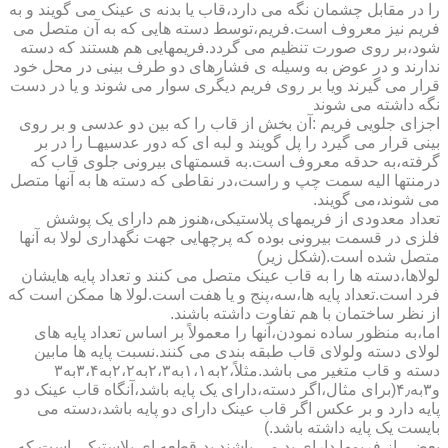
را در مقابل چشمان نگه می دارد،قاب یا بدنه ی عینک می گویند و به
فریم نیز معروف است.فریم،توسط دسته هایی که به آن متصل می
شود،بر روی صورت تنظیم می گردد.فریمهایی هم هستند که دسته
ندارند و در عوض به وسیله ی فشارهای دو طرف بینی در محل خود
قرار می گیرند ویا بر روی فریم دیگری سوار می شوند و یا در دست
نگه داشته می شوند
اجزای جلویی فریم :آن بخش از قاب را که بین دو عدسی و بر روی
بینی قرار می گیرد را پل گویند و لبه ای که دور عدسیهـا را در بر
گرفته،به حدقه معروف است.به قسمتهای بیرونی جلوی قاب که
درمنتها الیه سمت چپ و راست،در نقاطی که دسته ها به آنها متصل
می شوند،می گویند.
تعداد معدودی از فریمهای پلاستیکی،هنوز هم دارای یک پوشش
فلزی در قسمت بیرونی بوده که پرچهایی جهت نگهداری لولا به آنها
متصل شده است.(شکل زیر)
لولاها،دسته ها را به قاب عینک متصل می کنند و تعداد پایه هایشان
فرد است.تعداد پایه ها،سه،پنج و یا هفت است.لولا ها ممکن است که
از نظر ساختمان با هم تفاوت داشته باشند.
اما،به منظور ساده نمودن،آنها را معمولاً بر اساس تعداد پایه های
لولای دسته ولولای قاب طبقه بندی می کنند.نسبت پایه ها مابین
دسته و قاب متغیر می باشد.مثلاً،۲به۱،۱به۲،۳به۲،۲به۳،۴به۳
و۳به۴٫(برای مثال،اگر دسته،دارای یک پایه باشد،آنگاه قاب عینک دو
پایه دارد و بر عکس اگر قاب عینک دارای دو پایه باشد،دسته می
بایست یک پایه داشته باشد.)
بعضی از فریمها دارای پد می باشند.پد،قطعه ای پلاستیکی است که