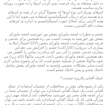
به دلیل مشغله ی زیاد فرصت تمیز کردن لنزها را به صورت روزانه
ندارند،مناسب هستند.
لنزهای توریک:این نوع لنزها که معمولاً گران تر از بقیه ی لنزهای
نرم هستند،برای درمان آستیگماتیسم استفاده می شوند اما با این
همه کارایی برای اصلاح عیوب آستیگماتیسم به اندازه ی لنزهای
سخت نافذ اکسیژن نیست.
چشم و خطرات اشعه ماورای بنفش نور خورشید اشعه ماورای
بنفش نور خورشید به پوست آسیب می زند.همچنین برای عدسی و
قرنیه چشم مضراست.اشعه ماورای بنفش (UV) احتمال ابتلا به
بیماری آب مروارید (کاتاراکت) چشم را افزایش می دهد.این
بیماری،عدسی چشم را کدر می کند و قدرت بینایی را کاهش می
دهد.همچنین اشعه ماورای بنفش باعث تخریب ماکولا (لکه زرد) می
شود.ماکولا بخشی از شبکیه چشم است که برای وضوح بینایی لازم
است.سایر مشکلات چشمی وابسته به اشعه ماورای بنفش شامل
ناخنک چشم و پیش ناخنک چشم است.
عینک آفتابی پلاریزه چیست؟
یکی از شیوه های مؤثر در محافظت از چشمان استفاده از عینک
آفتابی است.یک عینک آفتابی استاندارد می تواند از چشمان شما در
برابر اشعه های مضر نور خورشید محافظت کند.ازجمله مهم ترین
ویژگی هایی که یک عینک آفتابی استاندارد باید داشته باشد می توان
به محافظت 100 درصد در برابر اشعه فرابنفش خورشید و پلاریزه