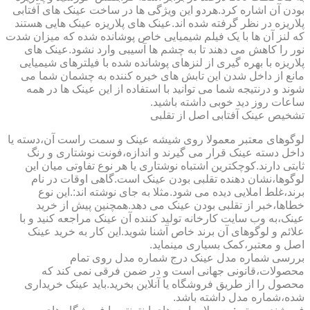
بودن آن اشاره کرد.هردو این ویژگی ها در ساخت عینک های آفتابی
پلاریزه در نظر گرفته شده اند.عینک های پلاریزه عینک هایی هستند
که لنز آن ها با یک فیلم شیمیایی خاص پوشانده شده که میزان شدت
نور را کاهش می دهند تا به چشم ها آسیبی وارد نشود.عینک های
پلاریزه با بهره گیری از لنزهای پوشانده شده با فیلترهای شیمیایی
مانع از داخل شدن این تابش های خیره کننده به چشمان شما می
شوند و درنتیجه شما می توانید با استفاده از این عینک ها در همه
ساعات روز دید خوبی داشته باشید.
تشخیص عینک آفتابی اصل از تقلبی
لوگوهای معتبر معمولا روی شیشه عینک و سمت راست آن،دسته یا
داخل دسته عینک قرار می گیرند و اندازه،فونت نوشتاری و رنگ
ثابتی دارند.کوچکترین اشتباه نوشتاری یا هر نوع تفاوتی میان این
لوگوها،نشان دهنده تقلبی بودن عینک است.گاهی اوقات در نام
برند،غلط املایی دیده می شود.مثلا به جای نوشته اند:.این نوع
خطاها،خبر از تقلبی بودن عینک می دهد.همچنین پیش از خرید
عینک،به وب سایت کارخانه تولید کننده آن عینک مراجعه کنید و با
علائم و لوگوهای آن برند خاص آشنا شوید.این کار به خرید عینک
اصل و معتبر،کمک بسیاری مینماید.
بررسی شماره مدل عینک درج شماره مدل روی تمام
محصولات،قانونی جهانی است و در ضمن فرقی نمی کند که
محصول را از طریق فروشگاه یا آنلاین بخرید.باید عینک خریداری
شده،شماره مدل داشته باشد.