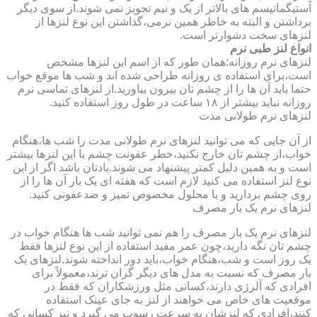
آستیگماتیسم های بالاتر از یک و نیم تجویز نمی شوند.از سوی دیگر
برداشتن و البته به خاطر همین نرمی،گذاشتن این نوع لنزها از
لنزهای سخت دشوارتر است.
انواع لنز طبی نرم
لنزهای نرم روزانه:همان طور که از اسم این لنزها مشخص
است،برای استفاده ی روزانه طراحی شده اند و شب ها موقع خواب
حتما باید آن ها را از چشم تان بیرون بیاورید.از لنزهای تماسی نرم
روزانه نباید بیشتر از ۱۸ ساعت در طول روز استفاده کنید.
لنزهای نرم طولانی مدت
از آن جایی که می توانید لنزهای نرم طولانی مدت را شب ها،هنگام
خواب،از چشم تان خارج نکنید،خطر عفونت چشم با این لنزها بیشتر
است و به همین دلیل کمتر پیشنهاد می شوند.یادتان باشد اگر از این
نوع لنز استفاده می کنید لازم است که هفته ای یک بار آن ها را از
روی چشم بردارید و با محلول مخصوص تمیز و ضدعفونی کنید.
لنزهای نرم یک بار مصرف
لنزهای نرم یک بار مصرف را هم نمی توانید شب ها هنگام خواب در
چشم تان نگه دارید،چون عمر مفید استفاده از این نوع لنزها فقط
یک روز است و شب،هنگام خواب،باید دور انداخته شوند.لنزهای یک
بار مصرف که نسبت به مدل های دیگر گران ترند،معمولاً برای
افرادی که آلرژی دارند،کسانی مثل ورزشکاران که فقط در
موقعیت های خاص می خواهند از لنز به جای عینک استفاده
کنند،افرادی که لنزشان به سرعت رسوب می گیرد و نیز کسانی که