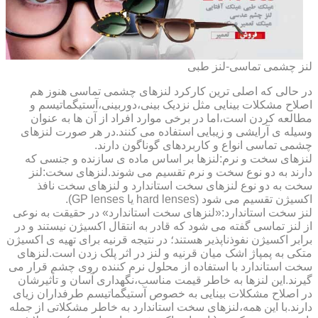
لنز چشمی تماسی-لنز طبی
در حالی که اصلی ترین کارکرد لنزهای چشمی تماسی هنوز هم
اصلاح مشکلات بینایی مثل نزدیک بینی،دوربینی،آستیگماتیسم و
مطالعه کردن است،اما در برخی موارد افراد از آن ها به عنوان
وسیله ی آرایشی و زیبایی استفاده می کنند.در هر صورت لنزهای
چشمی تماسی انواع و کاربردهای گوناگون دارند.
لنزهای سخت و نرم:لنزها بر اساس ماده ی سازنده و جنسی که
دارند به دو نوع سخت و نرم تقسیم می شوند.لنزهای سخت:لنز
سخت به دو نوع لنزهای سخت استاندارد و لنزهای سخت نافذ
اکسیژن تقسیم می شود (hard lenses یا GP lenses).
لنز سخت استاندارد:«لنزهای سخت استاندارد» در حقیقت به نوعی
از لنز تماسی گفته می شود که قادر به انتقال اکسیژن نیستند و در
برابر اکسیژن نفوذناپذیر هستند؛ در نتیجه قرنیه برای تهیه ی اکسیژن
متکی به پمپاژ اشک میان قرنیه و لنز در اثر پلک زدن است.لنزهای
سخت استاندارد با استفاده از محلول نرم کننده روی چشم قرار می
گیرند.این لنزها به خاطر قیمت مناسب،نگهداری آسان و تأثیرشان
در اصلاح مشکلات بینایی به خصوص آستیگماتیسم طرفداران زیای
دارند.با این همه،لنزهای سخت استاندارد به خاطر مشکلاتی از جمله