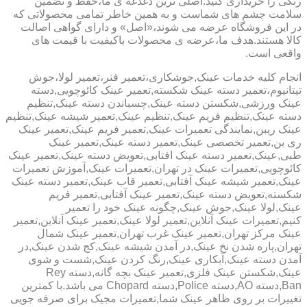
رنگی را خریداری کنید.اصلی ترین دغدغه ی ما،حفظ و تضمین
سلامت چشم های شماست و به همین خاطر تمامی محصولاتی که
در این فروشگاه عرضه می شوند،«اصل» و دارای گواهی اصالت
کالا هستند.هدف ما،عرضه ی محصولات باکیفیت با قیمت های
واقعی است.
انجام کلیه خدمات عینک,جوشکاری،تعمیر فنر،تعمیر لولا،جوش
تیتانیوم،تعمیر دسته عینک شکسته,تعمیر عینک کائوچویی,دسته
عینک ورزشی,شکستن دسته عینک,چسباندن دسته عینک,تنظیم
دسته عینک,تنظیم فریم عینک,تنظیم عینک,تعمیر شیشه عینک,تنظیم
عینک ریبن,نمایندگی تعمیرات عینک,تعمیر فریم عینک,تعمیر عینک
ری بن,تعمیر تخصصی عینک,تعمیر دسته عینک,تعمیر عینک
طبی,عینک,تعمیر دسته عینک افتابی,تعویض دسته عینک,تعمیر عینک
کائوچویی,تعمیرات عینک در تهران,تعمیرات عینک,آموزش تعمیرات
عینک,تعمیر شیشه عینک آفتابی,تعمیر قاب عینک,تعمیر دسته عینک
شکسته,تعویض دسته عینک,تعمیر عینک آفتابی,تعمیر فریم
عینک,لولا عینک,جوش عینک,چگونه عینک خود را تعمیر
کنیم,تعمیرات عینک آنلاین,تعمیر لولا عینک,تعمیر عینک آنلاین,تعمیر
عینک مرکز تهران,تعمیر عینک غرب تهران,تعمیر عینک شمال
تهران,پاره شدن نخ عینک,در آمدن شیشه عینک,کج شدن عینک,در
آمدن دسته عینک,آبکاری عینک,رنگ کردن عینک,شست و شوی
عینک,شکستن عینک فلزی,تعمیر عینک بچه گانه,دسته Rey
Ban,دسته AO,دسته Police,دسته Chopard می باشد.با کمترین
تغییرات بر روی ظاهر عینک شما,تعمیرات مجیک برای صرفه جویی