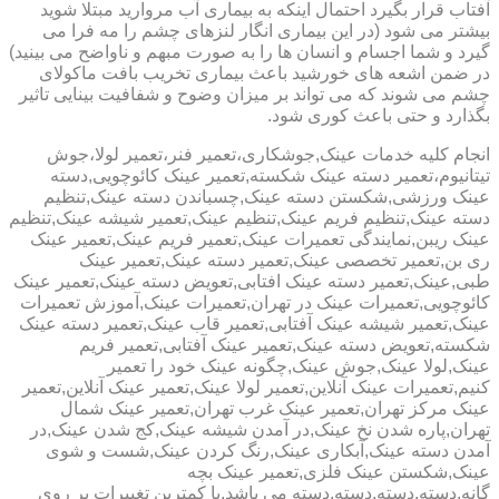
آفتاب قرار بگیرد احتمال اینکه به بیماری آب مروارید مبتلا شوید
بیشتر می شود (در این بیماری انگار لنزهای چشم را مه فرا می
گیرد و شما اجسام و انسان ها را به صورت مبهم و ناواضح می بینید)
در ضمن اشعه های خورشید باعث بیماری تخریب بافت ماکولای
چشم می شوند که می تواند بر میزان وضوح و شفافیت بینایی تاثیر
بگذارد و حتی باعث کوری شود.
انجام کلیه خدمات عینک,جوشکاری،تعمیر فنر،تعمیر لولا،جوش
تیتانیوم،تعمیر دسته عینک شکسته,تعمیر عینک کائوچویی,دسته
عینک ورزشی,شکستن دسته عینک,چسباندن دسته عینک,تنظیم
دسته عینک,تنظیم فریم عینک,تنظیم عینک,تعمیر شیشه عینک,تنظیم
عینک ریبن,نمایندگی تعمیرات عینک,تعمیر فریم عینک,تعمیر عینک
ری بن,تعمیر تخصصی عینک,تعمیر دسته عینک,تعمیر عینک
طبی,عینک,تعمیر دسته عینک افتابی,تعویض دسته عینک,تعمیر عینک
کائوچویی,تعمیرات عینک در تهران,تعمیرات عینک,آموزش تعمیرات
عینک,تعمیر شیشه عینک آفتابی,تعمیر قاب عینک,تعمیر دسته عینک
شکسته,تعویض دسته عینک,تعمیر عینک آفتابی,تعمیر فریم
عینک,لولا عینک,جوش عینک,چگونه عینک خود را تعمیر
کنیم,تعمیرات عینک آنلاین,تعمیر لولا عینک,تعمیر عینک آنلاین,تعمیر
عینک مرکز تهران,تعمیر عینک غرب تهران,تعمیر عینک شمال
تهران,پاره شدن نخ عینک,در آمدن شیشه عینک,کج شدن عینک,در
آمدن دسته عینک,آبکاری عینک,رنگ کردن عینک,شست و شوی
عینک,شکستن عینک فلزی,تعمیر عینک بچه
گانه,دسته,دسته,دسته,دسته می باشد.با کمترین تغییرات بر روی