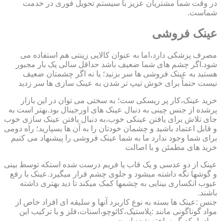
در وقت شما مشتریان عزیز با سیستم تحویل فوری در خدمت
شماست.
عینک فروشی
مصرف پزشکی دارد،اما به عنوان کالایی زینتی هم استفاده می
شود.اگر چشم های شما ضعیف باشد حداقل سالی یک بار مجبور
هستید به عینک فروشی ها سر بزنید؛ یا نه اگر چشمتان ضعیف
نیست حتماً برای خوش تیپ تر شدن به عینک سازی ها سر زدید
خرید عینک،کار پر ریسکی ست؛ به سختی می توان در این بازار
پرشده از جنس چینی به دنبال عینک های اورجینال بود.بهتر است به
جای تلاش برای یافتن عینکی خوب،به دنبال یافتن عینک سازی خوب
و قابل اعتماد باشید و چشمان خودتان را به آن ها بسپارید؛ راه دومی
برای شما وجود ندارد ما به شما عینک فروشی را پیشنهاد می کنیم
خرید های مطمئن و با اصالت
عینک از دو عدسی و یک قاب یا فریم درست شده استکه توسط بینی
و گوشها نگه داشته میشود و جلوی چشم قرار میگیرد.عینک با رفع
عیوب انکساری بینایی به چشمها کمک میکند تا دید بهتری داشته
باشند.
جنس :عینک ها بسته به نوع کاربرد آنها و سلیقه ای افراد خاص از
مواد گوناگونی مانند :پلاستیک،کائوچو،استات،فلز و یا ترکیب این
مواد با یکدیگر ساخته شده است.