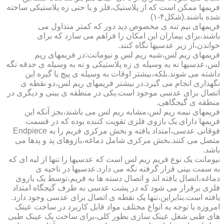
فریمها ممکن است که از پلاستیک،فلز و یا حتی زه پلاستیکی ساخته
شده باشند.(شکل۴-۱)
فریمهای نیم تنه ی مخصوص دید دور که کمتر متداول می
باشند،برای بیماران این امکان را فراهم می سازد که برای
خواندن،از زیر عدسیها نگاه کنند.
فریمهای ریم لس،شبه ریم لس و نیومانت:در فریمهای ریم
لس،عدسیها نه به وسیله ی زه پلاستیکی و نه به وسیله ی حدقه نگه
داشته می شوند.بلکه،بیشتر اوقات به وسیله ی پیچ یا گیره این
نگهداری انجام می گیرد.در بیشتر فریمهای ریم لس،دو نقطه ی
اتصال برای عدسی موجود است.یکی در منطقه ی بینی و دیگری در
منطقه ی گیجگاهی.
فریمهای نیمه ریم لس،مشابه ریم لس می باشند،بجز آنکه این
فریمها دارای یک بازوی فلزی تقویت کننده بوده که در قسمت
فوقانی عدسی،امتداد یافته و بخش مرکزی فریم را به Endpiece
متصل می کنند.بخش مرکزی شامل دماغه،بازوهای پد و پدها می
باشد.
نیومانت یک نوع فریم ریم لس است که عدسیها را تنها از لبه ای که
به سمت بینی قرار گرفته نگه می دارد.عدسیها در ناحیه ی
دماغه،اتصال یافته اند و اتصال دسته ها به فریم،توسط یک بازوی
فلزی برقرار می شود که در پشت عدسی به طرف گیجگاه امتداد
یافته است.بنابراین،تنها یک نقطه ی اتصال برای عدسی وجود دارد.
امروزه با توجه به انواع مختلف مواد قابل کاربرد در ساخت عینک
های طبی شغل عینک سازی بطور کلی،برای ساخت یک عینک طبی