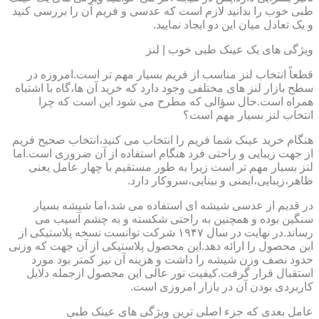
طبی خوب را بدانید لازم است که عدسی و فریم آن را بررسی کنید
و یک تعادل میان این دو ایجاد نمایید.
ویژگی های یک عینک طبی خوب | لنز
قطعاً انتخاب لنز مناسب از فریم بسیار مهم تر است.امروزه در
سطح بازار لنز های مختلفی وجود دارد که خرید آن ها،گاه با اشتباه
همراه است.حال سؤالی که مطرح می شود این است که چرا
انتخاب لنز بسیار مهم است؟
هنگام خرید عینک شما فریم را انتخاب می کنید،انتخاب صحیح فریم
از جهت زیبایی و راحتی فرد هنگام استفاده از آن ضروری است.اما
لنز بسیار مهم تر است زیرا به طور مستقیم با چهار عامل یعنی
ظاهر،زیبایی،ایمنی و بینایی،سروکار دارد.
در قدیم از عدسی شیشه ای استفاده می شد،اما شیشه بسیار
سنگین بوده و همچنین به راحتی شکسته و به چشم آسیب می
رساند.در نهایت در سال ۱۹۴۷ شرکت توانست نسخه پلاستیکی از
این محصول را ارائه دهد.این محصول پلاستیکی از آن جهت که وزنی
حدود نصف وزن شیشه را داشت و هزینه آن نیز کمتر بود مورد
استقبال قرار گرفت.کیفیت نور عالی این محصول ازجمله دلایل
کاربردی بودن آن در بازار امروزی است.
عامل بعدی که جزء اصلی ترین ویژگی های عینک طبی