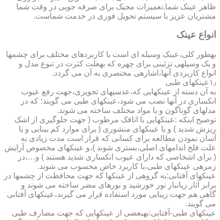
ظاهر عینک شما,تعمیرات مجیک برای صرفه جویی در وقت شما
مشتریان عزیز با سیستم تحویل فوری در خدمت شماست.
انواع عینک
به­طور کلی،عینک وسیله ای است با کاربردهای مختلف برای چشمها
و یک وسیله­ی تزئینی برای چهره که به­علت کثرت در تنوع مدل و
انواع کاربردی آنها،اشاره­ی مختصری به آن می گردد.
۱٫عینکهای طبی
به آن دسته از عینکهایی که،عدسیهای تجویزی،جهت رفع عیوب
انکساری در آنها نصب می شود،عینکهای طبی می گویند؛ که در
مدلهای گوناگون و با مواد مختلف ساخته می شوند.
توضیح اینکه :عینکهایی با اتاقک مرطوب ( جهت جلوگیری از اشک
ریزش شدید ) و یا عینکهای منشوری ( برای موارد کم بینایی و یا
آسان نمودن مطالعه برای کسانی که قرار است مدت زیادی به
علت فلج اندامهای اصلی،بستری شوند )،و عینکهای مخصوص آرایش
( برای اشخاصی که دارای عیوب انکساری شدید هستند ) و…،در
زمره­ی عینکهای طبی،با کاربرد خاص محسوب می شوند.
عینکهای آفتابی:به گروهی از عینکها که جهت محافظت از چشمها در
برابر آثار زیانبار نور خورشید و نورهای مضر ساخته می شوند و
گاهی هم جهت زیبایی مورد استفاده قرار می گیرند،عینکهای آفتابی
می گویند.
عینکهای طبی-آفتابی:به­بعضی از عینکهایی که جهت مصارف طبی