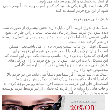
از استات،پلاستیک و تیتانیوم ساخته می شود.
اگر شما به دنبال عینکی هستید که کمتر آسیب ببیند حتماً توصیه می
شود از این نوع فریم استفاده کنید.
عینک طبی بدون فریم
عینک های بدون فریم : اگر تمایل دارید بخش بیشتری از صورت شما
دیده شود،این فریم بسیار برایتان مناسب است.در این طراحی هیچ
قابی،عدسی را احاطه نکرده است و تنها دو بازو برای اتصال با دسته
در نظر گرفته شده است.
مشکل اصلی این قاب،آسیب پذیری بالا آن می باشد.یعنی ممکن
است لنز آن ترک بردارد یا لب پر شود.در نتیجه این فریم برای
افرادی که تحرک بالایی دارند مناسب نیست.نکته مهم این است که
این مشکل باعث این نمی شود تا این نوع فریم دارای ویژگی های
عینک طبی خوب نباشد،زیرا همان طور که اشاره شد کارایی
مخصوص خود را دارد.
عینک های نیم فریم : اگر شما هم دقیقاً نمی دانید بین دو فریم بالا
کدام را انتخاب کنید،همچنان یک انتخاب دیگر پیش روی شما
است.طراحان این عرصه به سلیقه افراد میانه رو نیز توجه کرده اند
و قاب هایی را روانه بازار کرده که بخشی از لنز توسط فریم پوشیده
شده و بخش دیگر آزاد است.