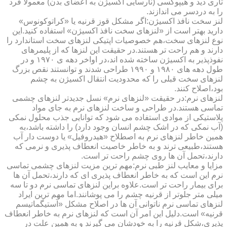
تاری دید و هیپوکسی (نارسایی اکسیژن به اعضای بدن) معمولا فرد
را به دردسر می اندازند.
لنز سخت نافذ اکسیژن:اگر مشکل قوز قرنیه یا «کراتوکونوس»
دارید بهتر است از «لنزهای سخت نافذ اکسیژن» استفاده کنید.این
نوع لنزهای سخت،هم خصوصیات اپتیکی لنزهای سخت استاندارد را
دارند و هم راحت تر هستند.در حقیقت این لنزها که از پلیمرهای
نفوذپذیر به اکسیژن ساخته شده اند،در اواخر دهه ی ۱۹۷۰ و در
طول دهه های ۱۹۸۰ و ۱۹۹۰ طراحی شدند و توانستند نقص بزرگ
لنزهای سخت قبلی را که محدودیت انتقال اکسیژن به چشم
بود،اصلاح کنند.
لنزهای نرم:در حقیقت «لنزهای نرم» نسل جدیدتر لنزهای چشمی
تماسی هستند.در طراحی و ساخت لنزهای نرم به جای مواد
پلاستیکی از موادی استفاده می شود که توانایی جذب محلول نمکی
(آب نمکی که در اشک چشم انسان وجود دارد) را داشته باشد،به
همین خاطر لنزهای نرم به اصطلاح «هیدروفیل» یا دوست دار آب
هستند،طبیعی ترند و به خاطر خاصیت انعطاف پذیری و نرمی که
دارند،تحمل آن ها روی چشم راحت تر است.
مزایا و معایب لنز طبی نرم:مهم ترین مزیت لنزهای چشمی تماسی
نرم این است که به خاطر انعطاف پذیری ای که دارند،تحمل آن ها
برای بیمار راحت تر است.علاوه براین لنزهای تماسی نرم دو تا سه
میلی متر جلوتر از قرنیه چشم را می پوشانند.اما مهم ترین ایراد
لنزهای تماسی نرم ناتوانی آن ها در اصلاح مشکل «آستیگماتیسم
قرنیه» است.دلیل این امر آن است که لنزهای نرم به خاطر انعطاف
پذیری،شکل قرنیه را به خودشان می گیرند و به همین علت در