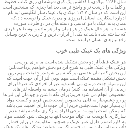
سال ۱۲۶۶ میلادی،با گذاشتن یک گوی شیشه ای روی کتاب خطوط
و کلمات را درشت تر و واضح تر می دید.اما چیزی که مشخص است
این است که در سال ۱۷۲۷ میلادی یک عینک ساز انگلیسی ؛به نام
ادوارد اسکارلت استایل امروزی و مدرن عینک را توسعه داد،که
همان بدنه عینک با دو عدسی و دسته های در دو طرف صورت
هستند.به هر حال عینک در هر زمان و از هر ماده و توسط هر فردی
که ساخته شده باشد؛به یکی از ابزاری ترین و کاربردی ترین وسایل
رفع نیازهای انسان درامده است.
ویژگی های یک عینک طبی خوب
هر عینک قطعاً از دو بخش تشکیل شده است.ما برای بررسی
ویژگی های عینک طبی به شرح این دو بخش خواهیم پرداخت.لنز:
این بخش که به آن عدسی نیز گفته می شود،در حقیقت مهم ترین
بخش تشکیل دهنده عینک است.مهم بودن لنز از آن جهت است که
این وسیله جهت درمان می باشد.(به غیر از افرادی که صرفاً برای
زیبایی از آن استفاده می کنند) درمان چشم به واسطه لنز های
مخصوص انجام می شود فریم: برای نگه داشتن و چیدمان این لنز ها
بر رو چشم،نیاز به قابی مخصوص است.جنس فریم و کیفیت مواد
آن بسیار مهم است.جنس فریم از آن جهت دارای اهمیت می باشد
که ممکن است با پوست برخی افراد سازگاری نداشته باشد.عدم
سازگاری با پوست می تواند موجب التهاب پوستی شود.کیفیت مواد
به کاررفته،در طول عمر عینک و همچنین مقاومت در برابر فشار
تأثیر بسزایی دارد.پس در نتیجه اگر می خواهید ویژگی های یک عینک