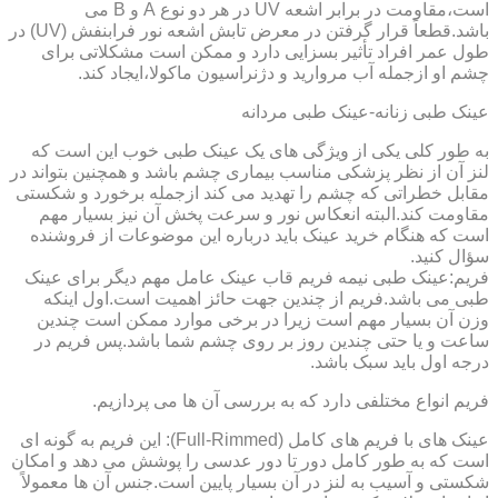
است،مقاومت در برابر اشعه UV در هر دو نوع A و B می
باشد.قطعاً قرار گرفتن در معرض تابش اشعه نور فرابنفش (UV) در
طول عمر افراد تأثیر بسزایی دارد و ممکن است مشکلاتی برای
چشم او ازجمله آب مروارید و دژنراسیون ماکولا،ایجاد کند.
عینک طبی زنانه-عینک طبی مردانه
به طور کلی یکی از ویژگی های یک عینک طبی خوب این است که
لنز آن از نظر پزشکی مناسب بیماری چشم باشد و همچنین بتواند در
مقابل خطراتی که چشم را تهدید می کند ازجمله برخورد و شکستی
مقاومت کند.البته انعکاس نور و سرعت پخش آن نیز بسیار مهم
است که هنگام خرید عینک باید درباره این موضوعات از فروشنده
سؤال کنید.
فریم:عینک طبی نیمه فریم قاب عینک عامل مهم دیگر برای عینک
طبی می باشد.فریم از چندین جهت حائز اهمیت است.اول اینکه
وزن آن بسیار مهم است زیرا در برخی موارد ممکن است چندین
ساعت و یا حتی چندین روز بر روی چشم شما باشد.پس فریم در
درجه اول باید سبک باشد.
فریم انواع مختلفی دارد که به بررسی آن ها می پردازیم.
عینک های با فریم های کامل (Full-Rimmed): این فریم به گونه ای
است که به طور کامل دور تا دور عدسی را پوشش می دهد و امکان
شکستی و آسیب به لنز در آن بسیار پایین است.جنس آن ها معمولاً