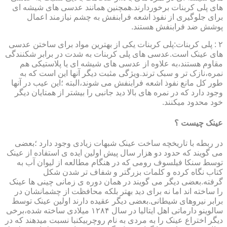
های پلی کربنات برخوردارند.همچنین همانند عدسی های شیشه ای
برای جلوگیری از نفوذ اشعه فرابنفش به چشم نیازمند اعمال
پوشش ضد فرابنفش هستند.
۲ : پلی کربنات:پلی کربنات یکی از بهترین مواد برای ساختن عدسی
های عینک است.عدسی های پلی کربنات به شدت در برابر شکنندگی
مقاوم هستند،به علاوه از عدسی های شیشه ای یا پلاستیکی هم
نمره،نازک تر و سبک ترند.ویژگی مثبت دیگر آنها این است که به
طور کل مانع نفوذ اشعه فرابنفش می شوند،البته ؛این عیب در آنها
وجود دارد که در نمره های بالا دید جانبی را بیشتر از همتایان دیگر
خود محدود میکنند.
عینک چیست ؟
در ربطه با تاریخچه ساخت عینک شبهات زیادی وجود دارد ؛بعضی
می گویند که حدود دو هزار سال پیش اولین ایده ی استفاده از عینک
توسط سنکا فیلسوف رومی که در هنگام مطالعه از لیوان آب به
کتاب نگاه کرده و کلمات بزرگتر و شفاف تر شدن شکل
گرفته.بعضی دیگر می گویند در همان دوره ی زمانی چینی ها عینک
را ساخته اند اما نه برای دید بهتر بلکه محافظت از چشمانشان در
برابر نیروهای شیطانی.بعضی دیگر عقیده دارند اولین عینک توسط
سالوینو دارماتی اهل ایتالیا در سال ۱۲۸۴ میلادی ساخته شده،برخی
دیگر اختراع عینک را به مردی به نام روچربیکنبا نسبت میدهند که در