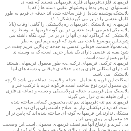
فریمهای فلزی:فریمهای فلزی،فریمهایی هستند که همه ی
قسمتهای آن بجز پدها و بخشهای عقبی دسته ها ( که با
پلاستیک،پوشیده شده) از فلز ساخته شده اند.حدقه ی فریم به طور
کامل،عدسی را در بر می گیرد.(شکل۱-۱)
فریمهای زه پلاستیکی :فریمهای زه پلاستیکی را گاهی اوقات (بالا
پلاستیکی) هم می نامند.عدسی در این گونه فریمها به توسط زه
پلاستیکی که گرداگرد لبه ی آنها را در بر می گیرد،نگاه داشته می
شوند.این موضوع باعث می شود که فریم،ریم لس به نظر
آید.معمولاً قسمت فوقانی عدسی،به حدقه ی بالایی فریم جفت می
شود.بقیه ی عدسی دارای یک شیار جزیی است،که به وسیله ی
تراش هموار شده است.
فریمهای ترکیبی:فریمهای ترکیبی،به طور معمول فریمهایی هستند
که دارای اسکلتی فلزی بوده و حدقه ی فوقانی و دسته های آنها
پلاستیکی می باشد.
اسکلت این فریم ها،شامل : حدقه و قسمت دماغه می باشد.اگرچه
این،معمول ترین نوع ساخت است،هرگونه فریم با ترکیب فلز و
پلاستیک مثل فریمی با حدقه ی پلاستیکی و دسته و دماغه ی فلزی
در این طبقه بندی قرار می گیرند.
فریمهای نیم تنه :فریمهای نیم تنه،مخصوص کسانی ساخته شده
است که دید نزدیکشان نیاز به اصلاح داشته،ولی برای دید دور
مشکلی ندارند.این فریمها به گونه ای ساخته شده اند که پایین تر از
حد معمول،بر روی بینی قرار
می گیرند و ارتفاع آنها هم نصف فریمهای معمولی است.این وضعیت
سبب می شود،تا بیماران از بالای عینک هم بتوانند نگاه کنند.این