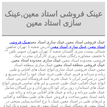
عینک فروشی استاد معین,عینک
سازی استاد معین
عینک فروشی استاد معین
,
عینک سازی استاد معین
عینک فروشی
استاد معین
,
عینک سازی استاد معین
,آدرس شعبه 1 :تهران شاهین
شمالی بیست متری گلستان شعبه 2 :تهران شهران جنوبی تلفن **-
با تخفیف مشاوره رایگان شبانه روزی کارگران مجرب عینک
فروشی محدوده استاد معین,
عینک سازی محدوده استاد معین
,
عینک فروشی منطقه استاد معین
,عینک سازی منطقه استاد
معین,عینک فروشی,عینک سازی,انواع عینک های آفتابی و طبی
زنانه و مردانه و فریم عینک طبی,خرید عینک خود را آسان،سریع و
ایمن در سراسر ایران با عینک تجربه کنید.فروشگاه اینترنتی عینک
انواع عینک آفتابی،عینک طبی،عدسی،و لنز های تماسی,فروش انواع
عینک های استاندارد روز برای کودکان،نوزادان و بزرگسالان.شامل
عینک طبی مردانه و زنانه و عینک های آفتابی مردانه و زنانه می
باشد استاد معین,ساخت و فروش عینک های طبی،مطالعه و آفتابی
و لنزهای طبی در استاد معین,عینک با نرخ اتحادیه,بینایی سنجی در
استاد معین,فروشگاه عینک در استاد معین,فروش عمده و تک انواع