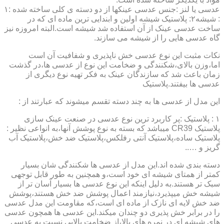
عدسی یا لنز :جنس عدسی عینکها از دو دسته ی کلی ساخته شده :۱
: شیشه۲: پلاستیک شیشه اولین و ابندایی ترین ماده ای که در
ساخت عدسی عینک از آن استفاده شد شیشه است.البته امروزه نیز
گاه عدسی هایی را از شیشه می سازند.
نکات مثبت این نوع عدسی خش ناپذیری و شفافیت آن است
اما،وزن بالای،شکنندگی و ضخامت این نوع از عدسی ها،در گذشت
زمان باعث شد که سازندگان عینک به فکر تهیه نوع دیگری از
عدسی ها بیفتند.پلاستیک
این مدل از عدسی ها به چند دسته تقسم میشوند که عبارتند از :
۱ : پلاستیک :پر کاربرد ترین نوع عدسی در صنعت عینک سازی
پلاستیک CR39 میباشد که بسته به نوع پوشش آنها،به انواعی نظیر :
پلاستیک ساده،پلاستیک آنتی رفلکس،پلاستیک ضد خش،پلاستیک آب
گریز و …..
دسته بندی شده اند.این مدل از عدسی ها شکنندگی شان بسیار
کمتر از همتای شیشه ای خود است،و همچنین به طور قابل توجهی
سبک تر هستند.به دلیل اینکه این نوع عدسی ها بسیار آسان تر از
شیشه خش میپذیرد،نیازمند اعمال پوشش ضد خش هستند،پوشش
ضد خش لایه ای نازک از ماده ای است،که مقاومت این مدل عدسی
را در برابر خش پذیری دو چندان میکند.این عدسی ها همچون عدسی
های شیشه ای در نمره های بالا،از ضخامت بالایی نسبت به عدسی