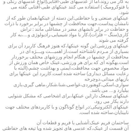
به کار می روند،اما از عدسیهای طبی-آفتابی(انواع عدسیهای رنگی و
یا فتوکرومیک ) استفاده می کنند عینکهای طبی-آفتابی گفته می
شود.
عینکهای صنعتی و یا حفاظتی:این دسته از عینکها،همان طور که از
نامشان پیداست،جهت محافظت از چشمها در برابر برخورد با ذرات
و حفاظت در برابر تابشهای مضر در مشاغلی مانند : تراش
کاری(سنگ – فلزات)،کار با مواد شیمیایی،رادیولوژی و…،به کار
گرفته می شوند
عینکهای ورزشی:این گونه عینکها،که هنوز فرهنگ کاربرد آن برای
بسیاری از مـردم ناشناخته است،از اهمیـــت ویـــژه ای در
محافظت از چشمها در هنگام انجام ورزشهای مختلف برخوردار
است.به­گونه ای که برای هر ورزشی،عینک خاص همان ورزش از
مواد مخصوص جهت محافظت،ایمنی و بهداشت چشم،(البته با
رعایت مسائل دیداری) ساخته شده است.کاربرد این عینکها برای
بازیهای میدانی،دوچرخه
سواری،اسکی،کوهنوردی،غواصی،شنا،شکار،ماهی گیری،بازی
بیلیارد و… می باشد.
عینکهای سمعک دار:این عینکها،برای اشخاصی که مشکل شنوایی
دارند بکار می رود.
عینکهای الکترونیکی:در انواع گوناگون و با کاربردهای مختلف جهت
نابینایان،ساخته شده است.
ساختمان فریم عینک:آشنایی با فریم و قطعات آن
آن قسمت از عینک،که عدسی های تجویز شده ویا تیغه های حفاظتی