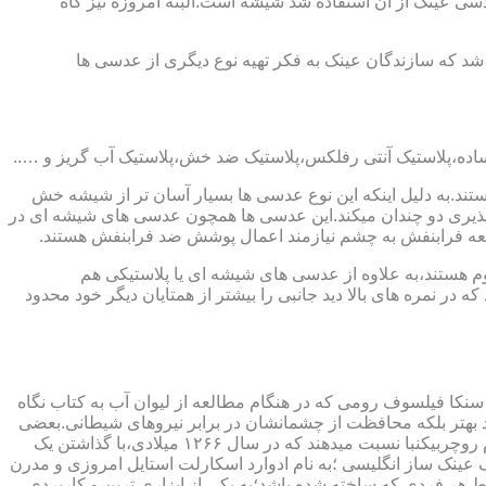
ابندایی ترین ماده ای که در ساخت عدسی عینک از آن استفاده شد شیشه است.البته امروزه نیز گاه
 که سازندگان عینک به فکر تهیه نوع دیگری از عدسی ها
ند.به دلیل اینکه این نوع عدسی ها بسیار آسان تر از شیشه خش
ذیری دو چندان میکند.این عدسی ها همچون عدسی های شیشه ای در
اشعه فرابنفش به چشم نیازمند اعمال پوشش ضد فرابنفش هستند.
م هستند،به علاوه از عدسی های شیشه ای یا پلاستیکی هم
 در نمره های بالا دید جانبی را بیشتر از همتایان دیگر خود محدود
سنکا فیلسوف رومی که در هنگام مطالعه از لیوان آب به کتاب نگاه
د بهتر بلکه محافظت از چشمانشان در برابر نیروهای شیطانی.بعضی
دیگر عقیده دارند اولین عینک توسط سالوینو دارماتی اهل ایتالیا در سال ۱۲۸۴ میلادی ساخته شده،برخی دیگر اختراع عینک را به مردی به نام روچربیکنبا نسبت میدهند که در سال ۱۲۶۶ میلادی،با گذاشتن یک
وط و کلمات را درشت تر و واضح تر می دید.اما چیزی که مشخص است این است که در سال ۱۷۲۷ میلادی یک عینک ساز انگلیسی ؛به نام ادوارد اسکارلت استایل امروزی و مدرن
 هر فردی که ساخته شده باشد؛به یکی از ابزاری ترین و کاربردی