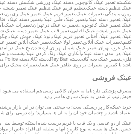
شکسته,تعمیر عینک کائوچویی,دسته عینک ورزشی,شکستن دسته عین
عینک,تنظیم دسته عینک,تنظیم فریم عینک,تنظیم عینک,تعمیر شیشه ع
ریبن,نمایندگی تعمیرات عینک,تعمیر فریم عینک,تعمیر عینک ری بن,ت
عینک,تعمیر دسته عینک,تعمیر عینک طبی,عینک,تعمیر دسته عینک افت
عینک,تعمیر عینک کائوچویی,تعمیرات عینک در تهران,تعمیرات عینک,
عینک,تعمیر شیشه عینک آفتابی,تعمیر قاب عینک,تعمیر دسته عینک 
عینک,تعمیر عینک آفتابی,تعمیر فریم عینک,لولا عینک,جوش عینک,چگون
کنیم,تعمیرات عینک آنلاین,تعمیر لولا عینک,تعمیر عینک آنلاین,تعمیر ع
عینک غرب تهران,تعمیر عینک شمال تهران,پاره شدن نخ عینک,در آم
عینک,در آمدن دسته عینک,آبکاری عینک,رنگ کردن عینک,شست و ش
باشد.با کمترین تغییرات بر روی ظاهر عینک شما,تعمیرات مجیک بر
عینک فروشی
مصرف پزشکی دارد،اما به عنوان کالایی زینتی هم استفاده می شود.ا
خوش تیپ تر شدن به عینک سازی ها سر زدید
خرید عینک،کار پر ریسکی ست؛ به سختی می توان در این بازار پرشده 
اعتماد باشید و چشمان خودتان را به آن ها بسپارید؛ راه دومی برای 
عینک از دو عدسی و یک قاب یا فریم درست شده استکه توسط بینی و گو
جنس :عینک ها بسته به نوع کاربرد آنها و سلیقه ای افراد خاص از مواد