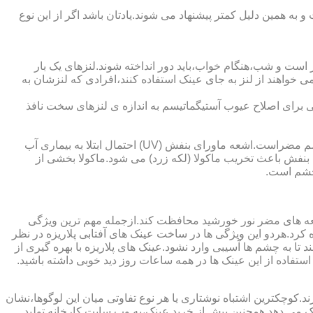
به همین دلیل کمتر پیشنهاد می شوند.یادتان باشد اگر از این نوع
 است و شب،هنگام خواب،باید دور انداخته شوند.لنزهای یک بار
واهند از لنز به جای عینک استفاده کنند،افرادی که لنزشان به
ایی برای اصلاح عیوب آستیگماتیسم به اندازه ی لنزهای سخت نافذ
چشم و خطرات اشعه ماورای بنفش نور خورشید اشعه ماورای بنفش نور خورشید به پوست آسیب می زند.همچنین برای عدسی و قرنیه چشم مضراست.اشعه ماورای بنفش (UV) احتمال ابتلا به بیماری آب
بنفش باعث تخریب ماکولا (لکه زرد) می شود.ماکولا بخشی از
چشم است.
اشعه های مضر نور خورشید محافظت کند.ازجمله مهم ترین ویژگی
رابنفش خورشید و پلاریزه بودن آن اشاره کرد.هردو این ویژگی ها در ساخت عینک های آفتابی پلاریزه در نظر
تا به چشم ها آسیبی وارد نشود.عینک های پلاریزه با بهره گیری از
استفاده از این عینک ها در همه ساعات روز دید خوبی داشته باشید.
کوچکترین اشتباه نوشتاری یا هر نوع تفاوتی میان این لوگوها،نشان
ینک می دهد.همچنین پیش از خرید عینک،به وب سایت کارخانه تولید