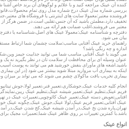
کننده آن عینک مراجعه کنید و با علائم و لوگوهای آن برند خاص آشنا 
بررسی شماره مدل عینک درج شماره مدل روی تمام محصولات،قانونی ج
فروشنده معتبر:معمولا سایت های اینترنتی یا فروشگاه های معتبر،جن
تخفیف دارد،مطمئن باشید که آن جنس،تقلبی است.در ضمن هرگز از وب
معتبر می فروشند،اغلب ضمانت هم ارائه می دهند.
دفترچه و شناسنامه عینک:معمولا عینک های اصل،شناسنامه یا دفترچ
بیان می شود.
راهنمای خرید عینک آفتابی مناسب:سلامت چشمان شما ارتباط مستقیم ب
اندازه و چه رنگی باشد؟
می گویند با عینک آفتابی مناسب شما می توانید جذابیت جیمز وین،شکوه
عنوان وسیله ای برای محافظت از سلامت تان در نظر بگیرید نه یک وسیل
باشید.اشعه های ماورای بنفش خورشید هم می توانند به پوست آسیب 
اینکه به بیماری آب مروارید مبتلا شوید بیشتر می شود (در این بیما
بیماری تخریب بافت ماکولای چشم می شوند که می تواند بر میزان وضو
انجام کلیه خدمات عینک,جوشکاری،تعمیر فنر،تعمیر لولا،جوش تیتا
فریم عینک,تنظیم عینک,تعمیر شیشه عینک,تنظیم عینک ریبن,نمایندگ
افتابی,تعویض دسته عینک,تعمیر عینک کائوچویی,تعمیرات عینک در ت
عینک آفتابی,تعمیر فریم عینک,لولا عینک,جوش عینک,چگونه عینک خود ر
تهران,پاره شدن نخ عینک,در آمدن شیشه عینک,کج شدن عینک,در آم
باشد.با کمترین تغییرات بر روی ظاهر عینک شما,تعمیرات مجیک بر
انواع عینک