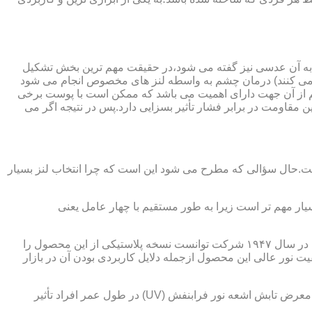
 به آن عدسی نیز گفته می شود،در حقیقت مهم ترین بخش تشکیل
ده می کنند) درمان چشم به واسطه لنز های مخصوص انجام می شود
م از آن جهت دارای اهمیت می باشد که ممکن است با پوست برخی
مقاومت در برابر فشار تأثیر بسزایی دارد.پس در نتیجه اگر می
 است.حال سؤالی که مطرح می شود این است که چرا انتخاب لنز بسیار
یار مهم تر است زیرا به طور مستقیم با چهار عامل یعنی
در قدیم از عدسی شیشه ای استفاده می شد،اما شیشه بسیار سنگین بوده و همچنین به راحتی شکسته و به چشم آسیب می رساند.در نهایت در سال ۱۹۴۷ شرکت توانست نسخه پلاستیکی از این محصول را
 نور عالی این محصول ازجمله دلایل کاربردی بودن آن در بازار
عامل بعدی که جزء اصلی ترین ویژگی های عینک طبی است،مقاومت در برابر اشعه UV در هر دو نوع A و B می باشد.قطعاً قرار گرفتن در معرض تابش اشعه نور فرابنفش (UV) در طول عمر افراد تأثیر