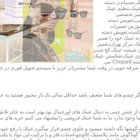
ک,چسباندن دسته
ینک,تنظیم عینک
عمیر تخصصی
ابی,تعویض دسته
آموزش تعمیرات
شکسته,تعویض دسته
ه عینک خود را تعمیر
ینک مرکز تهران,تعمیر
دن شیشه عینک,کج شدن
وی عینک,شکستن عینک
فلزی,تعمیر عینک بچه گانه,دسته Rey Ban,دسته AO,دسته Police,دسته Chopard می
ای صرفه جویی در وقت شما مشتریان عزیز با سیستم تحویل فوری در
گر چشم های شما ضعیف باشد حداقل سالی یک بار مجبور هستید به عین
از جنس چینی به دنبال عینک های اورجینال بود.بهتر است به جای تلا
شما وجود ندارد ما به شما عینک فروشی را پیشنهاد می کنیم خرید های م
شها نگه داشته میشود و جلوی چشم قرار میگیرد.عینک با رفع عیوب ان
 گوناگونی مانند :پلاستیک،کائوچو،استات،فلز و یا ترکیب این مواد با ی