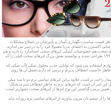
ه خاطر قیمت مناسب،نگهداری آسان و تأثیرشان در اصلاح مشکلات
سایی اکسیژن به اعضای بدن) معمولا فرد را به دردسر می اندازند.
ای سخت،هم خصوصیات اپتیکی لنزهای سخت استاندارد را دارند و هم
راحت تر هستند.در حقیقت این لنزها که از پلیمرهای نفوذپذیر به اکسیژن ساخته شده اند،در اواخر دهه ی ۱۹۷۰ و در طول دهه های ۱۹۸۰ و ۱۹۹۰ طراحی شدند و توانستند نقص بزرگ لنزهای سخت قبلی را که
وادی استفاده می شود که توانایی جذب محلول نمکی (آب نمکی که
 خاطر خاصیت انعطاف پذیری و نرمی که دارند،تحمل آن ها روی
مار راحت تر است.علاوه براین لنزهای تماسی نرم دو تا سه میلی
لیل این امر آن است که لنزهای نرم به خاطر انعطاف پذیری،شکل
اطر همین نرمی،گذاشتن این نوع لنزها از لنزهای سخت دشوارتر است.
ا از چشم تان بیرون بیاورید.از لنزهای تماسی نرم روزانه نباید