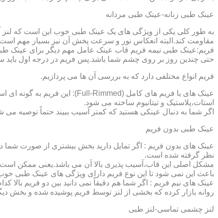
عینک طبی زنانه-عینک طبی مردانه
به طور کلی یکی از ویژگی های یک عینک طبی خوب این است که لنز آ
مقاومت کند.البته انعکاس نور و سرعت پخش آن نیز بسیار مهم است ک
فریم:عینک طبی نیمه فریم قاب عینک عامل مهم دیگر برای عینک طبی
حتی چندین روز بر روی چشم شما باشد.پس فریم در درجه اول باید س
فریم انواع مختلفی دارد که به بررسی آن ها می پردازیم.
عینک های با فریم های کامل (ed
استات،پلاستیک و تیتانیوم ساخته می شود.
اگر شما به دنبال عینکی هستید که کمتر آسیب ببیند حتماً توصیه می شو
عینک طبی بدون فریم
عینک های بدون فریم : اگر تمایل دارید بخش بیشتری از صورت شما دی
نظر گرفته شده است.
مشکل اصلی این قاب،آسیب پذیری بالا آن می باشد.یعنی ممکن است لنز
باعث این نمی شود تا این نوع فریم دارای ویژگی های عینک طبی خوب
عینک های نیم فریم : اگر شما هم دقیقاً نمی دانید بین دو فریم بالا 
روانه بازار کرده که بخشی از لنز توسط فریم پوشیده شده و بخش دیگ
لنز چشمی تماسی-لنز طبی