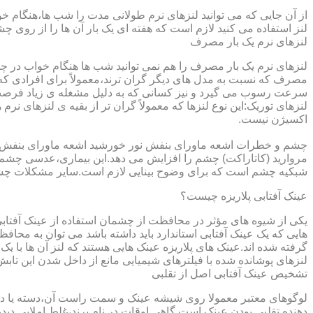
از آن جایی که می توانید لنزهای نرم طولانی مدت را شب ها،هنگام خو
لنز استفاده می کنید لازم است که هفته ای یک بار آن ها را از روی 
لنزهای نرم یک بار مصرف
لنزهای نرم یک بار مصرف را هم نمی توانید شب ها هنگام خواب در چشم
مصرف که نسبت به مدل های دیگر گران ترند،معمولاً برای افرادی که
سرعت رسوب می گیرد و نیز کسانی که به دلیل مشغله ی زیاد فرصت ت
لنزهای توریک:این نوع لنزها که معمولاً گران تر از بقیه ی لنزهای نر
اکسیژن نیست.
مروارید (کاتاراکت) چشم را افزایش می دهد.این بیماری،عدسی چشم ر
شبکیه چشم است که برای وضوح بینایی لازم است.سایر مشکلات چش
عینک آفتابی پلاریزه چیست؟
یکی از شیوه های مؤثر در محافظت از چشمان استفاده از عینک آفتاب
گرفته شده اند.عینک های پلاریزه عینک هایی هستند که لنز آن ها با ی
لنزهای پوشانده شده با فیلترهای شیمیایی مانع از داخل شدن این تابش
تشخیص عینک آفتابی اصل از تقلبی
لوگوهای معتبر معمولا روی شیشه عینک و سمت راست آن،دسته یا داخل 
دهنده تقلبی بودن عینک است.گاهی اوقات در نام برند،غلط املایی دیده