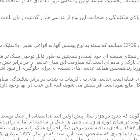
عدسی یا لنز :جنس عدسی عینکها از دو دسته ی کلی ساخته شده :۱ : شیشه۲: پلاستیک شیشه اولین و 
الای،شکنندگی و ضخامت این نوع از عدسی ها،در گذشت زمان باعث شد
ز همتای شیشه ای خود است،و همچنین به طور قابل توجهی سبک تر هست
نازک از ماده ای است،که مقاومت این مدل عدسی را در برابر خش پ
خوردارند.همچنین همانند عدسی های شیشه ای برای جلوگیری از نفوذ 
 های عینک است.عدسی های پلی کربنات به شدت در برابر شکنندگی مقاو
مانع نفوذ اشعه فرابنفش می شوند،البته ؛این عیب در آنها وجود دارد که
یند که حدود دو هزار سال پیش اولین ایده ی استفاده از عینک توسط 
 در همان دوره ی زمانی چینی ها عینک را ساخته اند اما نه برای دی
گوی شیشه ای روی کتاب خط
و طرف صورت هستند.به هر حال عینک در هر زمان و از هر ماده و توسط