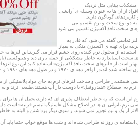
مشکلات بینایی مثل نزدیک
راد از آن ها به عنوان وسیله ی آرایشی
اربردهای گوناگون دارند.
 به دو نوع سخت و نرم تقسیم می
نزهای سخت نافذ اکسیژن تقسیم می شود
لنز تماسی گفته می شود که قادر به
قرنیه برای تهیه ی اکسیژن متکی به پمپاژ
ا استفاده از محلول نرم کننده روی چشم قرار می گیرند.این لنزها ب
ی سخت استاندارد به خاطر مشکلاتی از جمله تاری دید و هیپوکسی (نار
بهتر است از «لنزهای سخت نافذ اکسیژن» استفاده کنید.این نوع لنزه
ی هستند.در طراحی و ساخت لنزهای نرم به جای مواد پلاستیکی از م
 نرم به اصطلاح «هیدروفیل» یا دوست دار آب هستند،طبیعی ترند و به
این است که به خاطر انعطاف پذیری ای که دارند،تحمل آن ها برای بی
تماسی نرم ناتوانی آن ها در اصلاح مشکل «آستیگماتیسم قرنیه» است.د
لاتر از یک و نیم تجویز نمی شوند.از سوی دیگر برداشتن و البته به خ
تفاده ی روزانه طراحی شده اند و شب ها موقع خواب حتما باید آن ها ر