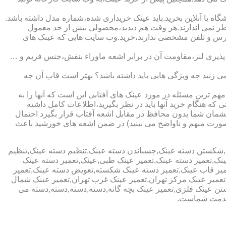
ا آنلاین بخرید.باید عینک خریداری شده،شماره مدل داشته باشد.
خطر نمی اندازند.هر وقت هم دیدید،محصولی بیش از حد معمول
آدرس و تلفن مشخصی ندارند،خرید.وب سایت هایی که عینک های
پذیری لنز،مقاومت آن در برابر اشعه ماوراء بنفش،جنس فریم و …
 زنید چه ویژگی هایی باید داشته باشد؟ بهتر است قاب آن چه
هم ترین مسئله در مورد عینک های آفتابی این است که آنها را به
 که هنگام خرید آنها باید در نظر بگیرید،اطلاعات کامل داشته
مان شما بدون محافظ در مقابل اشعه آفتاب قرار بگیرد احتمال
به صورت مبهم و ناواضح می بینید) در ضمن اشعه های خورشید باعث
ی,شکستن دسته عینک,چسباندن دسته عینک,تنظیم دسته عینک,تنظیم
ینک,تعمیر دسته عینک,تعمیر عینک طبی,عینک,تعمیر دسته عینک
عمیر قاب عینک,تعمیر دسته عینک شکسته,تعویض دسته عینک,تعمیر
ن,تعمیر عینک مرکز تهران,تعمیر عینک غرب تهران,تعمیر عینک شمال
 عینک فلزی,تعمیر عینک بچه گانه,دسته,دسته,دسته,دسته می
 خدمت شماست.