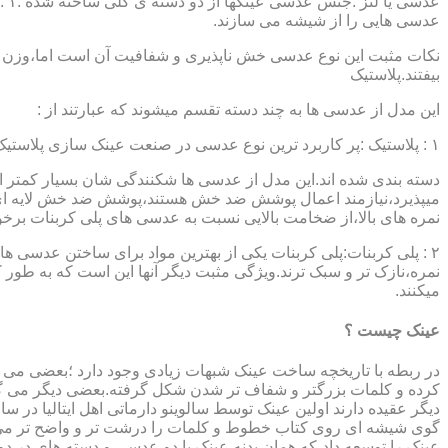
عدسی هایی را از شیشه می سازند.
نکات مثبت این نوع عدسی خش ناپذیری و شفافیت آن است اما،وزن ب
بیفتند.پلاستیک
این مدل از عدسی ها به چند دسته تقسم میشوند که عبارتند از :
۱ : پلاستیک :پر کاربرد ترین نوع عدسی در صنعت عینک سازی پلاستیک CR39 میباشد که بسته به نوع پوشش آنها،به انواعی نظیر : پلاستیک ساده،پلاستیک آنتی رفلکس،پلاستیک ضد خش،پلاستیک آب گریز و …..
دسته بندی شده اند.این مدل از عدسی ها شکنندگی شان بسیار کمتر ا
میپذیرد،نیازمند اعمال پوشش ضد خش هستند،پوشش ضد خش لایه ای 
نمره های بالا،از ضخامت بالایی نسبت به عدسی های پلی کربنات بر
۲ : پلی کربنات:پلی کربنات یکی از بهترین مواد برای ساختن عدسی
نمره،نازک تر و سبک ترند.ویژگی مثبت دیگر آنها این است که به طور کل 
میکنند.
عینک چیست ؟
در ربطه با تاریخچه ساخت عینک شبهات زیادی وجود دارد ؛بعضی می گو
کرده و کلمات بزرگتر و شفاف تر شدن شکل گرفته.بعضی دیگر می گویند
عینک را توسعه داد،که همان بدنه عینک با دو عدسی و دسته های در د