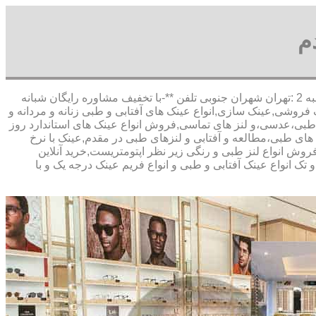
م
,آدرس شعبه 1 :تهران شاهین شمالی بیست متری گلستان شعبه 2 :تهران شهران جنوبی تلفن **-با تخفیف مشاوره رایگان شبانه
روشی,عینک سازی,انواع عینک های آفتابی و طبی زنانه و مردانه و
ک طبی،عدسی،و لنز های تماسی,فروش انواع عینک های استاندارد روز
های طبی،مطالعه و آفتابی و لنزهای طبی در مقدم,عینک با نرخ
روش انواع لنز طبی و رنگی زیر نظر اپتومتریست,خرید آنلاین
تک انواع عینک آفتابی و طبی و انواع فریم عینک درجه یک و با