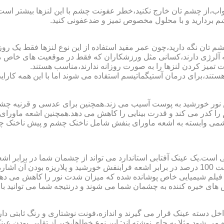
اب،از چشم تان خارج نکنید،خطر عفونت چشم با این لنزها بیشتر است و 
چشم بردارید و با محلول مخصوص تمیز و ضدعفونی کنید.
 تان نگه دارید،چون عمر مفید استفاده از این نوع لنزها فقط یک روز
 آلرژی دارند،کسانی مثل ورزشکاران که فقط در موقعیت های خاص می خ
میز کردن لنزها را به صورت روزانه ندارند،مناسب هستند.
م هستند،برای درمان آستیگماتیسم استفاده می شوند اما با این همه کار
ا کدر می کند و قدرت بینایی را کاهش می دهد.همچنین اشعه ماورای 
می وابسته به اشعه ماورای بنفش شامل ناخنک چشم و پیش ناخنک 
ی است.یک عینک آفتابی استاندارد می تواند از چشمان شما در برابر 
هایی که یک عینک آفتابی استاندارد باید داشته باشد می توان به محافظت 100 درصد در برابر اشعه ف
ک فیلم شیمیایی خاص پوشانده شده که میزان شدت نور را کاهش می دهند 
 های خیره کننده به چشمان شما می شوند و درنتیجه شما می توانید با 
دسته عینک قرار می گیرند و اندازه،فونت نوشتاری و رنگ ثابتی دارند.
 می شود.مثلا به جای نوشته اند:.این نوع خطاها،خبر از تقلبی بودن ع