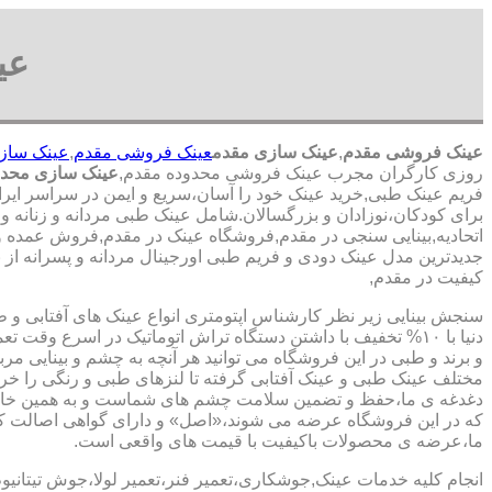
عی
عینک فروشی مقدم
,
عینک سازی مقدم
عینک فروشی مقدم
,
عینک ساز
روزی کارگران مجرب عینک فروشی محدوده مقدم,
عینک سازی محدو
فریم عینک طبی,خرید عینک خود را آسان،سریع و ایمن در سراسر ایران
برای کودکان،نوزادان و بزرگسالان.شامل عینک طبی مردانه و زنانه و
اتحادیه,بینایی سنجی در مقدم,فروشگاه عینک در مقدم,فروش عمده و تک
جدیدترین مدل عینک دودی و فریم طبی اورجینال مردانه و پسرانه از بر
کیفیت در مقدم,
سنجش بینایی زیر نظر کارشناس
اپتومتری انواع عینک های آفتابی و 
دنیا با ۱۰% تخفیف با داشتن دستگاه تراش اتوماتیک در اسرع وقت 
و برند و طبی در این فروشگاه می توانید هر آنچه به چشم و بینایی مر
مختلف عینک طبی و عینک آفتابی گرفته تا لنزهای طبی و رنگی را خری
دغدغه ی ما،حفظ و تضمین سلامت چشم های شماست و به همین خا
که در این فروشگاه عرضه می شوند،«اصل» و دارای گواهی اصالت کا
ما،عرضه ی محصولات باکیفیت با قیمت های واقعی است.
انجام کلیه خدمات عینک,جوشکاری،تعمیر فنر،تعمیر لولا،جوش تیتانیو