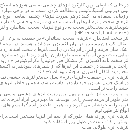
در حالی که اصلی ترین کارکرد لنزهای چشمی تماسی هنوز هم اصلاح 
بینی،دوربینی،آستیگماتیسم و مطالعه کردن است،اما در برخی موارد اف
و زیبایی استفاده می کنند.در هر صورت لنزهای چشمی تماسی انواع و ک
لنزهای سخت و نرم:لنزها بر اساس ماده ی سازنده و جنسی که دارند
شوند.لنزهای سخت:لنز سخت به دو نوع لنزهای سخت استاندارد و ل
(hard lenses یا GP lenses).
لنز سخت استاندارد:«لنزهای سخت استاندارد» در حقیقت به نوعی از 
انتقال اکسیژن نیستند و در برابر اکسیژن نفوذناپذیر هستند؛ در نتیجه 
اشک میان قرنیه و لنز در اثر پلک زدن است.لنزهای سخت استاندارد ب
بینایی به خصوص آستیگماتیسم طرفداران زیای دارند.با این همه،لنزها
لنز سخت نافذ اکسیژن:اگر مشکل قوز قرنیه یا «کراتوکونوس» دارید 
محدودیت انتقال اکسیژن به چشم بود،اصلاح کنند.
لنزهای نرم:در حقیقت «لنزهای نرم» نسل جدیدتر لنزهای چشمی تماس
در اشک چشم انسان وجود دارد) را داشته باشد،به همین خاطر لنزهای
چشم راحت تر است.
مزایا و معایب لنز طبی نرم:مهم ترین مزیت لنزهای چشمی تماسی نرم 
متر جلوتر از قرنیه چشم را می پوشانند.اما مهم ترین ایراد لنزهای 
قرنیه را به خودشان می گیرند و به همین علت در آستیگماتیسم های با
انواع لنز طبی نرم
لنزهای نرم روزانه:همان طور که از اسم این لنزها مشخص است،برای اس
بیشتر از ۱۸ ساعت در طول روز استفاده کنید.
لنزهای نرم طولانی مدت