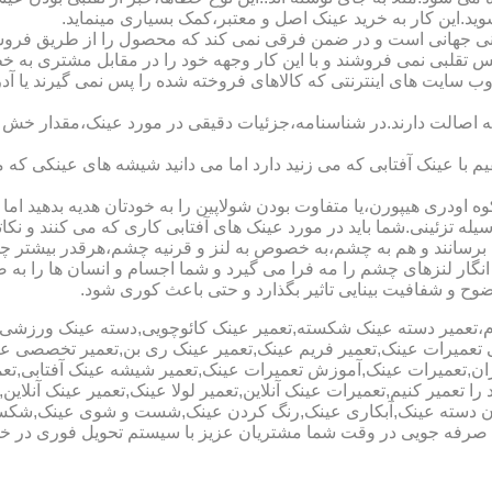
شوید.این کار به خرید عینک اصل و معتبر،کمک بسیاری مینماید.
هانی است و در ضمن فرقی نمی کند که محصول را از طریق فروشگاه ی
س تقلبی نمی فروشند و با این کار وجهه خود را در مقابل مشتری به 
 سایت های اینترنتی که کالاهای فروخته شده را پس نمی گیرند یا 
ه اصالت دارند.در شناسنامه،جزئیات دقیقی در مورد عینک،مقدار خش 
ا عینک آفتابی که می زنید دارد اما می دانید شیشه های عینکی که می
 اودری هیپورن،یا متفاوت بودن شولاپین را به خودتان هدیه بدهید اما م
ه تزئینی.شما باید در مورد عینک های آفتابی کاری که می کنند و نکاتی
برسانند و هم به چشم،به خصوص به لنز و قرنیه چشم،هرقدر بیشتر چش
ری انگار لنزهای چشم را مه فرا می گیرد و شما اجسام و انسان ها را 
ح و شفافیت بینایی تاثیر بگذارد و حتی باعث کوری شود.
نیوم،تعمیر دسته عینک شکسته,تعمیر عینک کائوچویی,دسته عینک ورزش
ی تعمیرات عینک,تعمیر فریم عینک,تعمیر عینک ری بن,تعمیر تخصصی ع
هران,تعمیرات عینک,آموزش تعمیرات عینک,تعمیر شیشه عینک آفتابی,ت
ا تعمیر کنیم,تعمیرات عینک آنلاین,تعمیر لولا عینک,تعمیر عینک آنلای
دن دسته عینک,آبکاری عینک,رنگ کردن عینک,شست و شوی عینک,شکستن
ای صرفه جویی در وقت شما مشتریان عزیز با سیستم تحویل فوری در