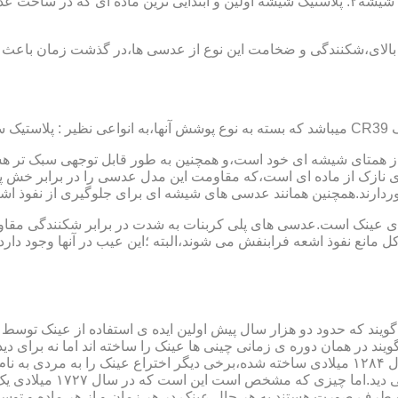
عدسی یا لنز :جنس عدسی عینکها از دو دسته ی کلی ساخته شده :۱ : شیشه۲: پلاستیک شیشه اولین و 
الای،شکنندگی و ضخامت این نوع از عدسی ها،در گذشت زمان باعث شد
ز همتای شیشه ای خود است،و همچنین به طور قابل توجهی سبک تر هست
نازک از ماده ای است،که مقاومت این مدل عدسی را در برابر خش پ
خوردارند.همچنین همانند عدسی های شیشه ای برای جلوگیری از نفوذ 
 های عینک است.عدسی های پلی کربنات به شدت در برابر شکنندگی مقاو
مانع نفوذ اشعه فرابنفش می شوند،البته ؛این عیب در آنها وجود دارد که
یند که حدود دو هزار سال پیش اولین ایده ی استفاده از عینک توسط 
 در همان دوره ی زمانی چینی ها عینک را ساخته اند اما نه برای دی
گوی شیشه ای روی کتاب خط
و طرف صورت هستند.به هر حال عینک در هر زمان و از هر ماده و توسط