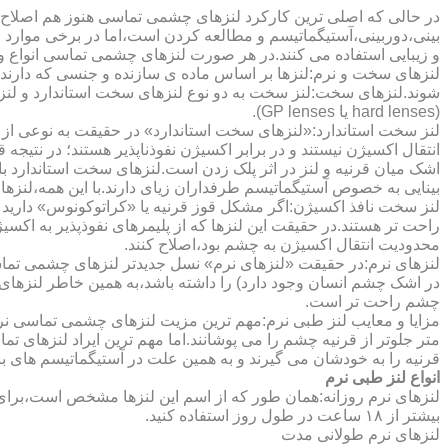
در حالی که اصلی ترین کارکرد لنزهای چشمی تماسی هنوز هم اصلاح 
بینی،دوربینی،آستیگماتیسم و مطالعه کردن است،اما در برخی موارد اف
و زیبایی استفاده می کنند.در هر صورت لنزهای چشمی تماسی انواع و ک
لنزهای سخت و نرم:لنزها بر اساس ماده ی سازنده و جنسی که دارند
شوند.لنزهای سخت:لنز سخت به دو نوع لنزهای سخت استاندارد و ل
(hard lenses یا GP lenses).
لنز سخت استاندارد:«لنزهای سخت استاندارد» در حقیقت به نوعی از 
انتقال اکسیژن نیستند و در برابر اکسیژن نفوذناپذیر هستند؛ در نتیجه 
اشک میان قرنیه و لنز در اثر پلک زدن است.لنزهای سخت استاندارد ب
بینایی به خصوص آستیگماتیسم طرفداران زیای دارند.با این همه،لنزها
لنز سخت نافذ اکسیژن:اگر مشکل قوز قرنیه یا «کراتوکونوس» دارید 
محدودیت انتقال اکسیژن به چشم بود،اصلاح کنند.
لنزهای نرم:در حقیقت «لنزهای نرم» نسل جدیدتر لنزهای چشمی تماس
در اشک چشم انسان وجود دارد) را داشته باشد،به همین خاطر لنزهای
چشم راحت تر است.
مزایا و معایب لنز طبی نرم:مهم ترین مزیت لنزهای چشمی تماسی نرم 
متر جلوتر از قرنیه چشم را می پوشانند.اما مهم ترین ایراد لنزهای 
قرنیه را به خودشان می گیرند و به همین علت در آستیگماتیسم های با
انواع لنز طبی نرم
لنزهای نرم روزانه:همان طور که از اسم این لنزها مشخص است،برای اس
بیشتر از ۱۸ ساعت در طول روز استفاده کنید.
لنزهای نرم طولانی مدت