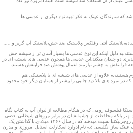
ابندایی ترین ماده ای که در ساخت عدسی عینک از آن استفاده شد شیشه است.البته امروزه نیز گاه
 که سازندگان عینک به فکر تهیه نوع دیگری از عدسی ها
ند.به دلیل اینکه این نوع عدسی ها بسیار آسان تر از شیشه خش
ذیری دو چندان میکند.این عدسی ها همچون عدسی های شیشه ای در
اشعه فرابنفش به چشم نیازمند اعمال پوشش ضد فرابنفش هستند.
م هستند،به علاوه از عدسی های شیشه ای یا پلاستیکی هم
 در نمره های بالا دید جانبی را بیشتر از همتایان دیگر خود محدود
سنکا فیلسوف رومی که در هنگام مطالعه از لیوان آب به کتاب نگاه
د بهتر بلکه محافظت از چشمانشان در برابر نیروهای شیطانی.بعضی
دیگر عقیده دارند اولین عینک توسط سالوینو دارماتی اهل ایتالیا در سال ۱۲۸۴ میلادی ساخته شده،برخی دیگر اختراع عینک را به مردی به نام روچربیکنبا نسبت میدهند که در سال ۱۲۶۶ میلادی،با گذاشتن یک
وط و کلمات را درشت تر و واضح تر می دید.اما چیزی که مشخص است این است که در سال ۱۷۲۷ میلادی یک عینک ساز انگلیسی ؛به نام ادوارد اسکارلت استایل امروزی و مدرن
 هر فردی که ساخته شده باشد؛به یکی از ابزاری ترین و کاربردی