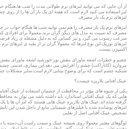
از آن جایی که می توانید لنزهای نرم طولانی مدت را شب ها،هنگام خو
لنز استفاده می کنید لازم است که هفته ای یک بار آن ها را از روی 
لنزهای نرم یک بار مصرف
لنزهای نرم یک بار مصرف را هم نمی توانید شب ها هنگام خواب در چشم
مصرف که نسبت به مدل های دیگر گران ترند،معمولاً برای افرادی که
سرعت رسوب می گیرد و نیز کسانی که به دلیل مشغله ی زیاد فرصت ت
لنزهای توریک:این نوع لنزها که معمولاً گران تر از بقیه ی لنزهای نر
اکسیژن نیست.
مروارید (کاتاراکت) چشم را افزایش می دهد.این بیماری،عدسی چشم ر
شبکیه چشم است که برای وضوح بینایی لازم است.سایر مشکلات چش
عینک آفتابی پلاریزه چیست؟
یکی از شیوه های مؤثر در محافظت از چشمان استفاده از عینک آفتاب
گرفته شده اند.عینک های پلاریزه عینک هایی هستند که لنز آن ها با ی
لنزهای پوشانده شده با فیلترهای شیمیایی مانع از داخل شدن این تابش
تشخیص عینک آفتابی اصل از تقلبی
لوگوهای معتبر معمولا روی شیشه عینک و سمت راست آن،دسته یا داخل 
دهنده تقلبی بودن عینک است.گاهی اوقات در نام برند،غلط املایی دیده