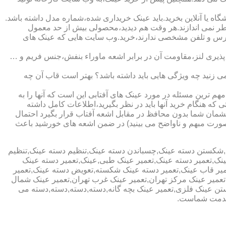
ا آنلاین بخرید.باید عینک خریداری شده،شماره مدل داشته باشد.
خطر نمی اندازند.هر وقت هم دیدید،محصولی بیش از حد معمول
آدرس و تلفن مشخصی ندارند،خرید.وب سایت هایی که عینک های
پذیری لنز،مقاومت آن در برابر اشعه ماوراء بنفش،جنس فریم و …
 زنید چه ویژگی هایی باید داشته باشد؟ بهتر است قاب آن چه
هم ترین مسئله در مورد عینک های آفتابی این است که آنها را به
 که هنگام خرید آنها باید در نظر بگیرید،اطلاعات کامل داشته
مان شما بدون محافظ در مقابل اشعه آفتاب قرار بگیرد احتمال
به صورت مبهم و ناواضح می بینید) در ضمن اشعه های خورشید باعث
ی,شکستن دسته عینک,چسباندن دسته عینک,تنظیم دسته عینک,تنظیم
ینک,تعمیر دسته عینک,تعمیر عینک طبی,عینک,تعمیر دسته عینک
عمیر قاب عینک,تعمیر دسته عینک شکسته,تعویض دسته عینک,تعمیر
ن,تعمیر عینک مرکز تهران,تعمیر عینک غرب تهران,تعمیر عینک شمال
 عینک فلزی,تعمیر عینک بچه گانه,دسته,دسته,دسته,دسته می
 خدمت شماست.