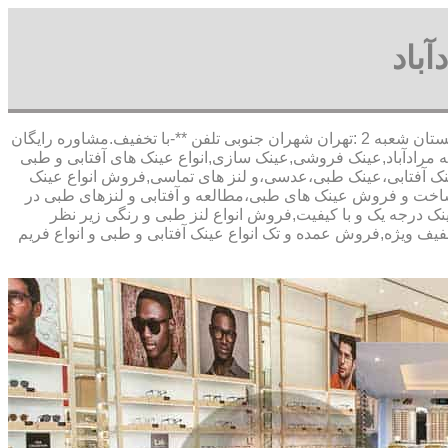
باد
,آدرس شعبه 1 :تهران شاهین شمالی بیست متری گلستان شعبه 2 :تهران شهران جنوبی تلفن **-با تخفیف.مشاوره رایگان
مرادآباد,عینک فروشی,عینک سازی,انواع عینک های آفتابی و طبی
 عینک آفتابی،عینک طبی،عدسی،و لنز های تماسی,فروش انواع عینک
اد,ساخت و فروش عینک های طبی،مطالعه و آفتابی و لنزهای طبی در
عینک درجه یک و با کیفیت,فروش انواع لنز طبی و رنگی زیر نظر
تخفیف ویژه,فروش عمده و تک انواع عینک آفتابی و طبی و انواع فریم