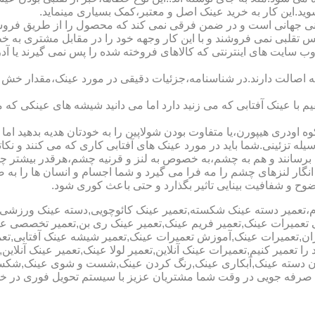
شوید.این کار به خرید عینک اصل و معتبر،کمک بسیاری مینماید.
هانی است و در ضمن فرقی نمی کند که محصول را از طریق فروشگاه ی
س تقلبی نمی فروشند و با این کار وجهه خود را در مقابل مشتری به 
 سایت های اینترنتی که کالاهای فروخته شده را پس نمی گیرند یا 
ه اصالت دارند.در شناسنامه،جزئیات دقیقی در مورد عینک،مقدار خش 
ا عینک آفتابی که می زنید دارد اما می دانید شیشه های عینکی که می
 اودری هیپورن،یا متفاوت بودن شولاپین را به خودتان هدیه بدهید اما م
ه تزئینی.شما باید در مورد عینک های آفتابی کاری که می کنند و نکاتی
برسانند و هم به چشم،به خصوص به لنز و قرنیه چشم،هرقدر بیشتر چش
ری انگار لنزهای چشم را مه فرا می گیرد و شما اجسام و انسان ها را 
ح و شفافیت بینایی تاثیر بگذارد و حتی باعث کوری شود.
نیوم،تعمیر دسته عینک شکسته,تعمیر عینک کائوچویی,دسته عینک ورزش
ی تعمیرات عینک,تعمیر فریم عینک,تعمیر عینک ری بن,تعمیر تخصصی ع
هران,تعمیرات عینک,آموزش تعمیرات عینک,تعمیر شیشه عینک آفتابی,ت
ا تعمیر کنیم,تعمیرات عینک آنلاین,تعمیر لولا عینک,تعمیر عینک آنلای
دن دسته عینک,آبکاری عینک,رنگ کردن عینک,شست و شوی عینک,شکستن
ای صرفه جویی در وقت شما مشتریان عزیز با سیستم تحویل فوری در