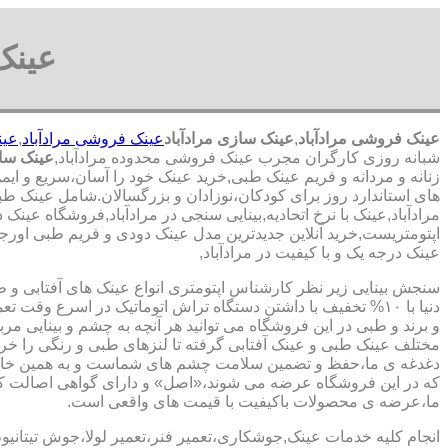
عینک
عینک فروشی مرادآباد
,
عینک سازی مرادآباد
عینک فروشی مرادآباد
,
عین
شبانه روزی کارگران مجرب عینک فروشی محدوده مرادآباد,
عینک ساز
زنانه و مردانه و فریم عینک طبی,خرید عینک خود را آسان،سریع و ای
های استاندارد روز برای کودکان،نوزادان و بزرگسالان.شامل عینک طبی
مرادآباد,عینک با نرخ اتحادیه,بینایی سنجی در مرادآباد,فروشگاه عین
اپتومتریست,خرید آنلاین جدیدترین مدل عینک دودی و فریم طبی اورجینا
عینک درجه یک و با کیفیت در مرادآباد,
سنجش بینایی زیر نظر کارشناس
اپتومتری انواع عینک های آفتابی و 
دنیا با ۱۰% تخفیف با داشتن دستگاه تراش اتوماتیک در اسرع وقت 
و برند و طبی در این فروشگاه می توانید هر آنچه به چشم و بینایی مر
مختلف عینک طبی و عینک آفتابی گرفته تا لنزهای طبی و رنگی را خری
دغدغه ی ما،حفظ و تضمین سلامت چشم های شماست و به همین خا
که در این فروشگاه عرضه می شوند،«اصل» و دارای گواهی اصالت کا
ما،عرضه ی محصولات باکیفیت با قیمت های واقعی است.
انجام کلیه خدمات عینک,جوشکاری،تعمیر فنر،تعمیر لولا،جوش تیتانیو