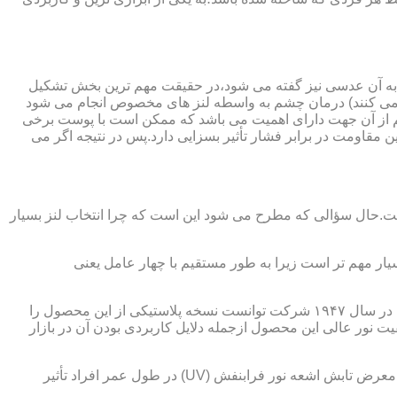
 به آن عدسی نیز گفته می شود،در حقیقت مهم ترین بخش تشکیل
ده می کنند) درمان چشم به واسطه لنز های مخصوص انجام می شود
م از آن جهت دارای اهمیت می باشد که ممکن است با پوست برخی
مقاومت در برابر فشار تأثیر بسزایی دارد.پس در نتیجه اگر می
 است.حال سؤالی که مطرح می شود این است که چرا انتخاب لنز بسیار
یار مهم تر است زیرا به طور مستقیم با چهار عامل یعنی
در قدیم از عدسی شیشه ای استفاده می شد،اما شیشه بسیار سنگین بوده و همچنین به راحتی شکسته و به چشم آسیب می رساند.در نهایت در سال ۱۹۴۷ شرکت توانست نسخه پلاستیکی از این محصول را
 نور عالی این محصول ازجمله دلایل کاربردی بودن آن در بازار
عامل بعدی که جزء اصلی ترین ویژگی های عینک طبی است،مقاومت در برابر اشعه UV در هر دو نوع A و B می باشد.قطعاً قرار گرفتن در معرض تابش اشعه نور فرابنفش (UV) در طول عمر افراد تأثیر