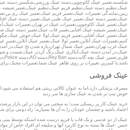
شکسته,تعمیر عینک کائوچویی,دسته عینک ورزشی,شکستن دسته عین
عینک,تنظیم دسته عینک,تنظیم فریم عینک,تنظیم عینک,تعمیر شیشه ع
ریبن,نمایندگی تعمیرات عینک,تعمیر فریم عینک,تعمیر عینک ری بن,ت
عینک,تعمیر دسته عینک,تعمیر عینک طبی,عینک,تعمیر دسته عینک افت
عینک,تعمیر عینک کائوچویی,تعمیرات عینک در تهران,تعمیرات عینک,
عینک,تعمیر شیشه عینک آفتابی,تعمیر قاب عینک,تعمیر دسته عینک 
عینک,تعمیر عینک آفتابی,تعمیر فریم عینک,لولا عینک,جوش عینک,چگون
کنیم,تعمیرات عینک آنلاین,تعمیر لولا عینک,تعمیر عینک آنلاین,تعمیر ع
عینک غرب تهران,تعمیر عینک شمال تهران,پاره شدن نخ عینک,در آم
عینک,در آمدن دسته عینک,آبکاری عینک,رنگ کردن عینک,شست و ش
باشد.با کمترین تغییرات بر روی ظاهر عینک شما,تعمیرات مجیک بر
عینک فروشی
مصرف پزشکی دارد،اما به عنوان کالایی زینتی هم استفاده می شود.ا
خوش تیپ تر شدن به عینک سازی ها سر زدید
خرید عینک،کار پر ریسکی ست؛ به سختی می توان در این بازار پرشده 
اعتماد باشید و چشمان خودتان را به آن ها بسپارید؛ راه دومی برای 
عینک از دو عدسی و یک قاب یا فریم درست شده استکه توسط بینی و گو
جنس :عینک ها بسته به نوع کاربرد آنها و سلیقه ای افراد خاص از مواد