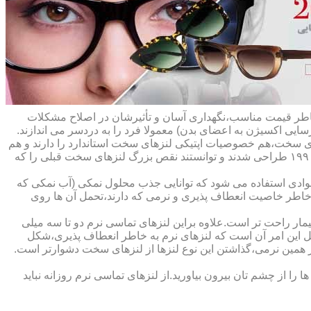
ه خاطر قیمت مناسب،نگهداری آسان و تأثیرشان در اصلاح مشکلات
سایی اکسیژن به اعضای بدن) معمولا فرد را به دردسر می اندازند.
ای سخت،هم خصوصیات اپتیکی لنزهای سخت استاندارد را دارند و هم
راحت تر هستند.در حقیقت این لنزها که از پلیمرهای نفوذپذیر به اکسیژن ساخته شده اند،در اواخر دهه ی ۱۹۷۰ و در طول دهه های ۱۹۸۰ و ۱۹۹۰ طراحی شدند و توانستند نقص بزرگ لنزهای سخت قبلی را که
وادی استفاده می شود که توانایی جذب محلول نمکی (آب نمکی که
 خاطر خاصیت انعطاف پذیری و نرمی که دارند،تحمل آن ها روی
مار راحت تر است.علاوه براین لنزهای تماسی نرم دو تا سه میلی
لیل این امر آن است که لنزهای نرم به خاطر انعطاف پذیری،شکل
اطر همین نرمی،گذاشتن این نوع لنزها از لنزهای سخت دشوارتر است.
ا از چشم تان بیرون بیاورید.از لنزهای تماسی نرم روزانه نباید