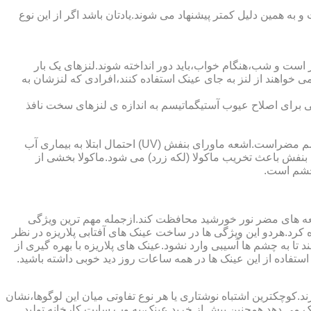
به همین دلیل کمتر پیشنهاد می شوند.یادتان باشد اگر از این نوع
 است و شب،هنگام خواب،باید دور انداخته شوند.لنزهای یک بار
واهند از لنز به جای عینک استفاده کنند،افرادی که لنزشان به
ایی برای اصلاح عیوب آستیگماتیسم به اندازه ی لنزهای سخت نافذ
چشم و خطرات اشعه ماورای بنفش نور خورشید اشعه ماورای بنفش نور خورشید به پوست آسیب می زند.همچنین برای عدسی و قرنیه چشم مضراست.اشعه ماورای بنفش (UV) احتمال ابتلا به بیماری آب
بنفش باعث تخریب ماکولا (لکه زرد) می شود.ماکولا بخشی از
چشم است.
اشعه های مضر نور خورشید محافظت کند.ازجمله مهم ترین ویژگی
رابنفش خورشید و پلاریزه بودن آن اشاره کرد.هردو این ویژگی ها در ساخت عینک های آفتابی پلاریزه در نظر
تا به چشم ها آسیبی وارد نشود.عینک های پلاریزه با بهره گیری از
استفاده از این عینک ها در همه ساعات روز دید خوبی داشته باشید.
کوچکترین اشتباه نوشتاری یا هر نوع تفاوتی میان این لوگوها،نشان
ینک می دهد.همچنین پیش از خرید عینک،به وب سایت کارخانه تولید