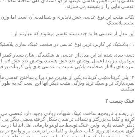
عدسی هایی را از شیشه می سازند.
نکات مثبت این نوع عدسی خش ناپذیری و شفافیت آن است اما،وزن ب
بیفتند.پلاستیک
این مدل از عدسی ها به چند دسته تقسم میشوند که عبارتند از :
۱ : پلاستیک :پر کاربرد ترین نوع عدسی در صنعت عینک سازی پلاستیک CR39 میباشد که بسته به نوع پوشش آنها،به انواعی نظیر : پلاستیک ساده،پلاستیک آنتی رفلکس،پلاستیک ضد خش،پلاستیک آب گریز و …..
دسته بندی شده اند.این مدل از عدسی ها شکنندگی شان بسیار کمتر ا
میپذیرد،نیازمند اعمال پوشش ضد خش هستند،پوشش ضد خش لایه ای 
نمره های بالا،از ضخامت بالایی نسبت به عدسی های پلی کربنات بر
۲ : پلی کربنات:پلی کربنات یکی از بهترین مواد برای ساختن عدسی
نمره،نازک تر و سبک ترند.ویژگی مثبت دیگر آنها این است که به طور کل 
میکنند.
عینک چیست ؟
در ربطه با تاریخچه ساخت عینک شبهات زیادی وجود دارد ؛بعضی می گو
کرده و کلمات بزرگتر و شفاف تر شدن شکل گرفته.بعضی دیگر می گویند
عینک را توسعه داد،که همان بدنه عینک با دو عدسی و دسته های در د