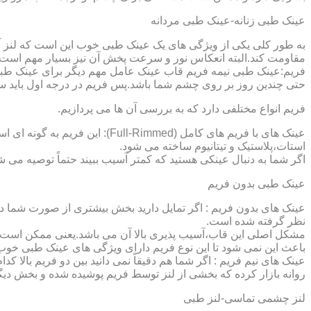
عینک طبی زنانه-عینک طبی مردانه
به طور کلی یکی از ویژگی های یک عینک طبی خوب این است که لنز آ
مقاومت کند.البته انعکاس نور و سرعت پخش آن نیز بسیار مهم است ک
فریم:عینک طبی نیمه فریم قاب عینک عامل مهم دیگر برای عینک طبی
حتی چندین روز بر روی چشم شما باشد.پس فریم در درجه اول باید س
فریم انواع مختلفی دارد که به بررسی آن ها می پردازیم.
عینک های با فریم های کامل (ed
استات،پلاستیک و تیتانیوم ساخته می شود.
اگر شما به دنبال عینکی هستید که کمتر آسیب ببیند حتماً توصیه می شو
عینک طبی بدون فریم
عینک های بدون فریم : اگر تمایل دارید بخش بیشتری از صورت شما دی
نظر گرفته شده است.
مشکل اصلی این قاب،آسیب پذیری بالا آن می باشد.یعنی ممکن است لنز
باعث این نمی شود تا این نوع فریم دارای ویژگی های عینک طبی خوب
عینک های نیم فریم : اگر شما هم دقیقاً نمی دانید بین دو فریم بالا 
روانه بازار کرده که بخشی از لنز توسط فریم پوشیده شده و بخش دیگ
لنز چشمی تماسی-لنز طبی