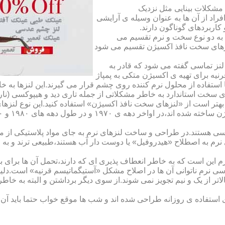
مشکلات بینایی مثل نزدیک
راد از آن ها به عنوان وسیله ی آرایشی
اربردهای گوناگون دارند.
 به دو نوع سخت و نرم تقسیم می
نزهای سخت نافذ اکسیژن تقسیم می شود
لنز تماسی گفته می شود که قادر به
قرنیه برای تهیه ی اکسیژن متکی به پمپاژ
ا استفاده از محلول نرم کننده روی چشم قرار می گیرند.این لنزها ب
ی سخت استاندارد به خاطر مشکلاتی از جمله تاری دید و هیپوکسی (نار
بهتر است از «لنزهای سخت نافذ اکسیژن» استفاده کنید.این نوع لنزه
ی هستند.در طراحی و ساخت لنزهای نرم به جای مواد پلاستیکی از م
 نرم به اصطلاح «هیدروفیل» یا دوست دار آب هستند،طبیعی ترند و به
این است که به خاطر انعطاف پذیری ای که دارند،تحمل آن ها برای بی
تماسی نرم ناتوانی آن ها در اصلاح مشکل «آستیگماتیسم قرنیه» است.د
لاتر از یک و نیم تجویز نمی شوند.از سوی دیگر برداشتن و البته به خ
تفاده ی روزانه طراحی شده اند و شب ها موقع خواب حتما باید آن ها ر