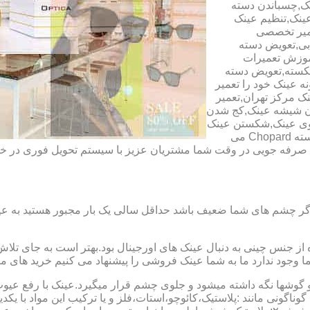
ک,چسباندن دسته
ینک,تنظیم عینک
عمیر تخصصی
ابی,تعویض دسته
آموزش تعمیرات
شکسته,تعویض دسته
ه عینک خود را تعمیر
ینک مرکز تهران,تعمیر
دن شیشه عینک,کج شدن
وی عینک,شکستن عینک
فلزی,تعمیر عینک بچه گانه,دسته Rey Ban,دسته AO,دسته Police,دسته Chopard می
ای صرفه جویی در وقت شما مشتریان عزیز با سیستم تحویل فوری در
گر چشم های شما ضعیف باشد حداقل سالی یک بار مجبور هستید به عین
از جنس چینی به دنبال عینک های اورجینال بود.بهتر است به جای تلا
شما وجود ندارد ما به شما عینک فروشی را پیشنهاد می کنیم خرید های م
شها نگه داشته میشود و جلوی چشم قرار میگیرد.عینک با رفع عیوب ان
 گوناگونی مانند :پلاستیک،کائوچو،استات،فلز و یا ترکیب این مواد با ی