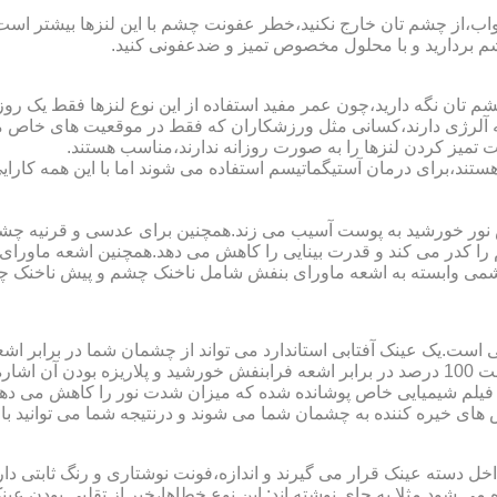
اب،از چشم تان خارج نکنید،خطر عفونت چشم با این لنزها بیشتر است و 
چشم بردارید و با محلول مخصوص تمیز و ضدعفونی کنید.
 تان نگه دارید،چون عمر مفید استفاده از این نوع لنزها فقط یک روز
 آلرژی دارند،کسانی مثل ورزشکاران که فقط در موقعیت های خاص می خ
میز کردن لنزها را به صورت روزانه ندارند،مناسب هستند.
م هستند،برای درمان آستیگماتیسم استفاده می شوند اما با این همه کار
ا کدر می کند و قدرت بینایی را کاهش می دهد.همچنین اشعه ماورای 
می وابسته به اشعه ماورای بنفش شامل ناخنک چشم و پیش ناخنک 
ی است.یک عینک آفتابی استاندارد می تواند از چشمان شما در برابر 
هایی که یک عینک آفتابی استاندارد باید داشته باشد می توان به محافظت 100 درصد در برابر اشعه ف
ک فیلم شیمیایی خاص پوشانده شده که میزان شدت نور را کاهش می دهند 
 های خیره کننده به چشمان شما می شوند و درنتیجه شما می توانید با 
دسته عینک قرار می گیرند و اندازه،فونت نوشتاری و رنگ ثابتی دارند.
 می شود.مثلا به جای نوشته اند:.این نوع خطاها،خبر از تقلبی بودن ع