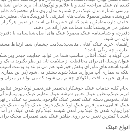
کننده آن عینک مراجعه کنید و با علائم و لوگوهای آن برند خاص آشنا 
بررسی شماره مدل عینک درج شماره مدل روی تمام محصولات،قانونی ج
فروشنده معتبر:معمولا سایت های اینترنتی یا فروشگاه های معتبر،جن
تخفیف دارد،مطمئن باشید که آن جنس،تقلبی است.در ضمن هرگز از وب
معتبر می فروشند،اغلب ضمانت هم ارائه می دهند.
دفترچه و شناسنامه عینک:معمولا عینک های اصل،شناسنامه یا دفترچ
بیان می شود.
راهنمای خرید عینک آفتابی مناسب:سلامت چشمان شما ارتباط مستقیم ب
اندازه و چه رنگی باشد؟
می گویند با عینک آفتابی مناسب شما می توانید جذابیت جیمز وین،شکوه
عنوان وسیله ای برای محافظت از سلامت تان در نظر بگیرید نه یک وسیل
باشید.اشعه های ماورای بنفش خورشید هم می توانند به پوست آسیب 
اینکه به بیماری آب مروارید مبتلا شوید بیشتر می شود (در این بیما
بیماری تخریب بافت ماکولای چشم می شوند که می تواند بر میزان وضو
انجام کلیه خدمات عینک,جوشکاری،تعمیر فنر،تعمیر لولا،جوش تیتا
فریم عینک,تنظیم عینک,تعمیر شیشه عینک,تنظیم عینک ریبن,نمایندگ
افتابی,تعویض دسته عینک,تعمیر عینک کائوچویی,تعمیرات عینک در ت
عینک آفتابی,تعمیر فریم عینک,لولا عینک,جوش عینک,چگونه عینک خود ر
تهران,پاره شدن نخ عینک,در آمدن شیشه عینک,کج شدن عینک,در آم
باشد.با کمترین تغییرات بر روی ظاهر عینک شما,تعمیرات مجیک بر
انواع عینک