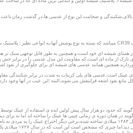
عدسی یا لنز :جنس عدسی عینکها از دو دسته ی کلی ساخته شده :۱ : شیشه۲: پلاستیک شیشه اولین و 
الای،شکنندگی و ضخامت این نوع از عدسی ها،در گذشت زمان باعث شد
ز همتای شیشه ای خود است،و همچنین به طور قابل توجهی سبک تر هست
نازک از ماده ای است،که مقاومت این مدل عدسی را در برابر خش پ
خوردارند.همچنین همانند عدسی های شیشه ای برای جلوگیری از نفوذ 
 های عینک است.عدسی های پلی کربنات به شدت در برابر شکنندگی مقاو
مانع نفوذ اشعه فرابنفش می شوند،البته ؛این عیب در آنها وجود دارد که
یند که حدود دو هزار سال پیش اولین ایده ی استفاده از عینک توسط 
 در همان دوره ی زمانی چینی ها عینک را ساخته اند اما نه برای دی
گوی شیشه ای روی کتاب خط
و طرف صورت هستند.به هر حال عینک در هر زمان و از هر ماده و توسط