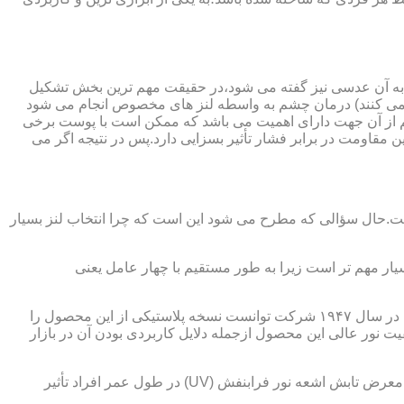
 به آن عدسی نیز گفته می شود،در حقیقت مهم ترین بخش تشکیل
ده می کنند) درمان چشم به واسطه لنز های مخصوص انجام می شود
م از آن جهت دارای اهمیت می باشد که ممکن است با پوست برخی
مقاومت در برابر فشار تأثیر بسزایی دارد.پس در نتیجه اگر می
 است.حال سؤالی که مطرح می شود این است که چرا انتخاب لنز بسیار
یار مهم تر است زیرا به طور مستقیم با چهار عامل یعنی
در قدیم از عدسی شیشه ای استفاده می شد،اما شیشه بسیار سنگین بوده و همچنین به راحتی شکسته و به چشم آسیب می رساند.در نهایت در سال ۱۹۴۷ شرکت توانست نسخه پلاستیکی از این محصول را
 نور عالی این محصول ازجمله دلایل کاربردی بودن آن در بازار
عامل بعدی که جزء اصلی ترین ویژگی های عینک طبی است،مقاومت در برابر اشعه UV در هر دو نوع A و B می باشد.قطعاً قرار گرفتن در معرض تابش اشعه نور فرابنفش (UV) در طول عمر افراد تأثیر