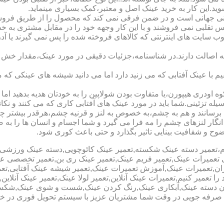
شوید.این کار به خرید عینک اصل و معتبر،کمک بسیاری مینماید.
هانی است و در ضمن فرقی نمی کند که محصول را از طریق فروشگاه ی
س تقلبی نمی فروشند و با این کار وجهه خود را در مقابل مشتری به 
 سایت های اینترنتی که کالاهای فروخته شده را پس نمی گیرند یا 
ه اصالت دارند.در شناسنامه،جزئیات دقیقی در مورد عینک،مقدار خش 
ا عینک آفتابی که می زنید دارد اما می دانید شیشه های عینکی که می
 اودری هیپورن،یا متفاوت بودن شولاپین را به خودتان هدیه بدهید اما م
ه تزئینی.شما باید در مورد عینک های آفتابی کاری که می کنند و نکاتی
برسانند و هم به چشم،به خصوص به لنز و قرنیه چشم،هرقدر بیشتر چش
ری انگار لنزهای چشم را مه فرا می گیرد و شما اجسام و انسان ها را 
ح و شفافیت بینایی تاثیر بگذارد و حتی باعث کوری شود.
نیوم،تعمیر دسته عینک شکسته,تعمیر عینک کائوچویی,دسته عینک ورزش
ی تعمیرات عینک,تعمیر فریم عینک,تعمیر عینک ری بن,تعمیر تخصصی ع
هران,تعمیرات عینک,آموزش تعمیرات عینک,تعمیر شیشه عینک آفتابی,ت
ا تعمیر کنیم,تعمیرات عینک آنلاین,تعمیر لولا عینک,تعمیر عینک آنلای
دن دسته عینک,آبکاری عینک,رنگ کردن عینک,شست و شوی عینک,شکستن
ای صرفه جویی در وقت شما مشتریان عزیز با سیستم تحویل فوری در