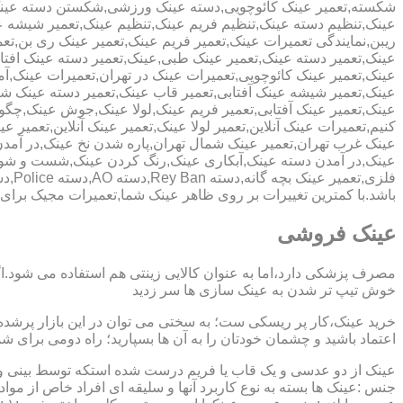
شکسته,تعمیر عینک کائوچویی,دسته عینک ورزشی,شکستن دسته عین
عینک,تنظیم دسته عینک,تنظیم فریم عینک,تنظیم عینک,تعمیر شیشه ع
ریبن,نمایندگی تعمیرات عینک,تعمیر فریم عینک,تعمیر عینک ری بن,ت
عینک,تعمیر دسته عینک,تعمیر عینک طبی,عینک,تعمیر دسته عینک افت
عینک,تعمیر عینک کائوچویی,تعمیرات عینک در تهران,تعمیرات عینک,
عینک,تعمیر شیشه عینک آفتابی,تعمیر قاب عینک,تعمیر دسته عینک 
عینک,تعمیر عینک آفتابی,تعمیر فریم عینک,لولا عینک,جوش عینک,چگون
کنیم,تعمیرات عینک آنلاین,تعمیر لولا عینک,تعمیر عینک آنلاین,تعمیر ع
عینک غرب تهران,تعمیر عینک شمال تهران,پاره شدن نخ عینک,در آم
عینک,در آمدن دسته عینک,آبکاری عینک,رنگ کردن عینک,شست و ش
باشد.با کمترین تغییرات بر روی ظاهر عینک شما,تعمیرات مجیک بر
عینک فروشی
مصرف پزشکی دارد،اما به عنوان کالایی زینتی هم استفاده می شود.ا
خوش تیپ تر شدن به عینک سازی ها سر زدید
خرید عینک،کار پر ریسکی ست؛ به سختی می توان در این بازار پرشده 
اعتماد باشید و چشمان خودتان را به آن ها بسپارید؛ راه دومی برای 
عینک از دو عدسی و یک قاب یا فریم درست شده استکه توسط بینی و گو
جنس :عینک ها بسته به نوع کاربرد آنها و سلیقه ای افراد خاص از مواد