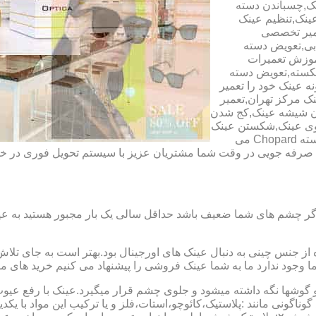
ک,چسباندن دسته
ینک,تنظیم عینک
عمیر تخصصی
ابی,تعویض دسته
آموزش تعمیرات
شکسته,تعویض دسته
ه عینک خود را تعمیر
ینک مرکز تهران,تعمیر
دن شیشه عینک,کج شدن
وی عینک,شکستن عینک
فلزی,تعمیر عینک بچه گانه,دسته Rey Ban,دسته AO,دسته Police,دسته Chopard می
ای صرفه جویی در وقت شما مشتریان عزیز با سیستم تحویل فوری در
گر چشم های شما ضعیف باشد حداقل سالی یک بار مجبور هستید به عین
از جنس چینی به دنبال عینک های اورجینال بود.بهتر است به جای تلا
شما وجود ندارد ما به شما عینک فروشی را پیشنهاد می کنیم خرید های م
شها نگه داشته میشود و جلوی چشم قرار میگیرد.عینک با رفع عیوب ان
 گوناگونی مانند :پلاستیک،کائوچو،استات،فلز و یا ترکیب این مواد با ی