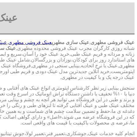
عینک
عینک فروشی مطهری
,
عینک سازی مطهری
عینک فروشی مطهری
,
عین
شبانه روزی کارگران مجرب عینک فروشی محدوده مطهری,
عینک سا
زنانه و مردانه و فریم عینک طبی,خرید عینک خود را آسان،سریع و ای
های استاندارد روز برای کودکان،نوزادان و بزرگسالان.شامل عینک ط
مطهری,عینک با نرخ اتحادیه,بینایی سنجی در مطهری,فروشگاه عینک د
اپتومتریست,خرید آنلاین جدیدترین مدل عینک دودی و فریم طبی اورجینا
عینک درجه یک و با کیفیت در مطهری,
سنجش بینایی زیر نظر کارشناس
اپتومتری انواع عینک های آفتابی و 
دنیا با ۱۰% تخفیف با داشتن دستگاه تراش اتوماتیک در اسرع وقت 
و برند و طبی در این فروشگاه می توانید هر آنچه به چشم و بینایی مر
مختلف عینک طبی و عینک آفتابی گرفته تا لنزهای طبی و رنگی را خری
دغدغه ی ما،حفظ و تضمین سلامت چشم های شماست و به همین خا
که در این فروشگاه عرضه می شوند،«اصل» و دارای گواهی اصالت کا
ما،عرضه ی محصولات باکیفیت با قیمت های واقعی است.
انجام کلیه خدمات عینک,جوشکاری،تعمیر فنر،تعمیر لولا،جوش تیتانیو