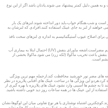
به همین دلیل کمتر پیشنهاد می شوند.یادتان باشد اگر از این نوع
 است و شب،هنگام خواب،باید دور انداخته شوند.لنزهای یک بار
واهند از لنز به جای عینک استفاده کنند،افرادی که لنزشان به
ایی برای اصلاح عیوب آستیگماتیسم به اندازه ی لنزهای سخت نافذ
چشم و خطرات اشعه ماورای بنفش نور خورشید اشعه ماورای بنفش نور خورشید به پوست آسیب می زند.همچنین برای عدسی و قرنیه چشم مضراست.اشعه ماورای بنفش (UV) احتمال ابتلا به بیماری آب
بنفش باعث تخریب ماکولا (لکه زرد) می شود.ماکولا بخشی از
چشم است.
اشعه های مضر نور خورشید محافظت کند.ازجمله مهم ترین ویژگی
رابنفش خورشید و پلاریزه بودن آن اشاره کرد.هردو این ویژگی ها در ساخت عینک های آفتابی پلاریزه در نظر
تا به چشم ها آسیبی وارد نشود.عینک های پلاریزه با بهره گیری از
استفاده از این عینک ها در همه ساعات روز دید خوبی داشته باشید.
کوچکترین اشتباه نوشتاری یا هر نوع تفاوتی میان این لوگوها،نشان
ینک می دهد.همچنین پیش از خرید عینک،به وب سایت کارخانه تولید