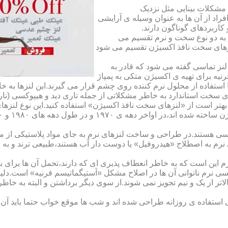
مشکلات بینایی مثل نزدیک
راد از آن ها به عنوان وسیله ی آرایشی
اربردهای گوناگون دارند.
 به دو نوع سخت و نرم تقسیم می
نزهای سخت نافذ اکسیژن تقسیم می شود
لنز تماسی گفته می شود که قادر به
قرنیه برای تهیه ی اکسیژن متکی به پمپاژ
ا استفاده از محلول نرم کننده روی چشم قرار می گیرند.این لنزها ب
ی سخت استاندارد به خاطر مشکلاتی از جمله تاری دید و هیپوکسی (نار
بهتر است از «لنزهای سخت نافذ اکسیژن» استفاده کنید.این نوع لنزه
ی هستند.در طراحی و ساخت لنزهای نرم به جای مواد پلاستیکی از م
 نرم به اصطلاح «هیدروفیل» یا دوست دار آب هستند،طبیعی ترند و به
این است که به خاطر انعطاف پذیری ای که دارند،تحمل آن ها برای بی
تماسی نرم ناتوانی آن ها در اصلاح مشکل «آستیگماتیسم قرنیه» است.د
لاتر از یک و نیم تجویز نمی شوند.از سوی دیگر برداشتن و البته به خ
تفاده ی روزانه طراحی شده اند و شب ها موقع خواب حتما باید آن ها ر