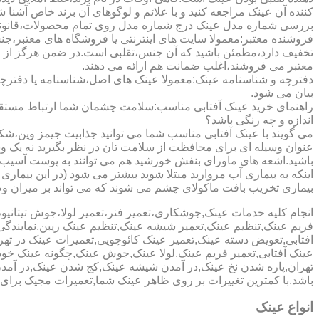
کننده آن عینک مراجعه کنید و با علائم و لوگوهای آن برند خاص آشنا 
بررسی شماره مدل عینک درج شماره مدل روی تمام محصولات،قانونی ج
فروشنده معتبر:معمولا سایت های اینترنتی یا فروشگاه های معتبر،جن
تخفیف دارد،مطمئن باشید که آن جنس،تقلبی است.در ضمن هرگز از وب
معتبر می فروشند،اغلب ضمانت هم ارائه می دهند.
دفترچه و شناسنامه عینک:معمولا عینک های اصل،شناسنامه یا دفترچ
بیان می شود.
راهنمای خرید عینک آفتابی مناسب:سلامت چشمان شما ارتباط مستقیم ب
اندازه و چه رنگی باشد؟
می گویند با عینک آفتابی مناسب شما می توانید جذابیت جیمز وین،شکوه
عنوان وسیله ای برای محافظت از سلامت تان در نظر بگیرید نه یک وسیل
باشید.اشعه های ماورای بنفش خورشید هم می توانند به پوست آسیب 
اینکه به بیماری آب مروارید مبتلا شوید بیشتر می شود (در این بیما
بیماری تخریب بافت ماکولای چشم می شوند که می تواند بر میزان وضو
انجام کلیه خدمات عینک,جوشکاری،تعمیر فنر،تعمیر لولا،جوش تیتا
فریم عینک,تنظیم عینک,تعمیر شیشه عینک,تنظیم عینک ریبن,نمایندگ
افتابی,تعویض دسته عینک,تعمیر عینک کائوچویی,تعمیرات عینک در ت
عینک آفتابی,تعمیر فریم عینک,لولا عینک,جوش عینک,چگونه عینک خود ر
تهران,پاره شدن نخ عینک,در آمدن شیشه عینک,کج شدن عینک,در آم
باشد.با کمترین تغییرات بر روی ظاهر عینک شما,تعمیرات مجیک بر
انواع عینک