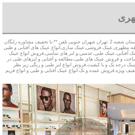
هری
,آدرس شعبه 1 :تهران شاهین شمالی بیست متری گلستان شعبه 2 :تهران شهران جنوبی تلفن **-با تخفیف مشاوره رایگان
ه مطهری,عینک فروشی,عینک سازی,انواع عینک های آفتابی و طبی
 عینک آفتابی،عینک طبی،عدسی،و لنز های تماسی,فروش انواع عینک
ی,ساخت و فروش عینک های طبی،مطالعه و آفتابی و لنزهای طبی در
نک درجه یک و با کیفیت,فروش انواع لنز طبی و رنگی زیر نظر
تخفیف ویژه,فروش عمده و تک انواع عینک آفتابی و طبی و انواع فریم