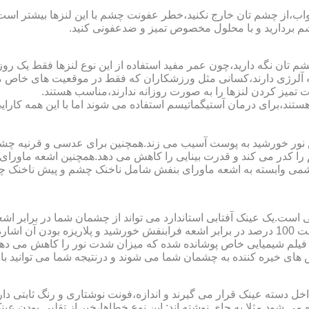
اب،از چشم تان خارج نکنید،خطر عفونت چشم با این لنزها بیشتر است و 
چشم بردارید و با محلول مخصوص تمیز و ضدعفونی کنید.
 تان نگه دارید،چون عمر مفید استفاده از این نوع لنزها فقط یک روز
 آلرژی دارند،کسانی مثل ورزشکاران که فقط در موقعیت های خاص می خ
میز کردن لنزها را به صورت روزانه ندارند،مناسب هستند.
م هستند،برای درمان آستیگماتیسم استفاده می شوند اما با این همه کار
ا کدر می کند و قدرت بینایی را کاهش می دهد.همچنین اشعه ماورای 
می وابسته به اشعه ماورای بنفش شامل ناخنک چشم و پیش ناخنک 
ی است.یک عینک آفتابی استاندارد می تواند از چشمان شما در برابر 
هایی که یک عینک آفتابی استاندارد باید داشته باشد می توان به محافظت 100 درصد در برابر اشعه ف
ک فیلم شیمیایی خاص پوشانده شده که میزان شدت نور را کاهش می دهند 
 های خیره کننده به چشمان شما می شوند و درنتیجه شما می توانید با 
دسته عینک قرار می گیرند و اندازه،فونت نوشتاری و رنگ ثابتی دارند.
 می شود.مثلا به جای نوشته اند:.این نوع خطاها،خبر از تقلبی بودن ع