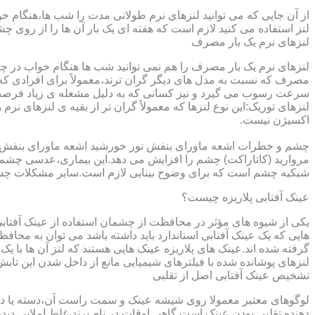
از آن جایی که می توانید لنزهای نرم طولانی مدت را شب ها،هنگام خو
لنز استفاده می کنید لازم است که هفته ای یک بار آن ها را از روی 
لنزهای نرم یک بار مصرف
لنزهای نرم یک بار مصرف را هم نمی توانید شب ها هنگام خواب در چشم
مصرف که نسبت به مدل های دیگر گران ترند،معمولاً برای افرادی که
سرعت رسوب می گیرد و نیز کسانی که به دلیل مشغله ی زیاد فرصت ت
لنزهای توریک:این نوع لنزها که معمولاً گران تر از بقیه ی لنزهای نر
اکسیژن نیست.
مروارید (کاتاراکت) چشم را افزایش می دهد.این بیماری،عدسی چشم ر
شبکیه چشم است که برای وضوح بینایی لازم است.سایر مشکلات چش
عینک آفتابی پلاریزه چیست؟
یکی از شیوه های مؤثر در محافظت از چشمان استفاده از عینک آفتاب
گرفته شده اند.عینک های پلاریزه عینک هایی هستند که لنز آن ها با ی
لنزهای پوشانده شده با فیلترهای شیمیایی مانع از داخل شدن این تابش
تشخیص عینک آفتابی اصل از تقلبی
لوگوهای معتبر معمولا روی شیشه عینک و سمت راست آن،دسته یا داخل 
دهنده تقلبی بودن عینک است.گاهی اوقات در نام برند،غلط املایی دیده