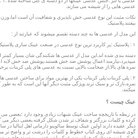
عدسی هایی را از شیشه می سازند.
نکات مثبت این نوع عدسی خش ناپذیری و شفافیت آن است اما،وزن ب
بیفتند.پلاستیک
این مدل از عدسی ها به چند دسته تقسم میشوند که عبارتند از :
۱ : پلاستیک :پر کاربرد ترین نوع عدسی در صنعت عینک سازی پلاستیک CR39 میباشد که بسته به نوع پوشش آنها،به انواعی نظیر : پلاستیک ساده،پلاستیک آنتی رفلکس،پلاستیک ضد خش،پلاستیک آب گریز و …..
دسته بندی شده اند.این مدل از عدسی ها شکنندگی شان بسیار کمتر ا
میپذیرد،نیازمند اعمال پوشش ضد خش هستند،پوشش ضد خش لایه ای 
نمره های بالا،از ضخامت بالایی نسبت به عدسی های پلی کربنات بر
۲ : پلی کربنات:پلی کربنات یکی از بهترین مواد برای ساختن عدسی
نمره،نازک تر و سبک ترند.ویژگی مثبت دیگر آنها این است که به طور کل 
میکنند.
عینک چیست ؟
در ربطه با تاریخچه ساخت عینک شبهات زیادی وجود دارد ؛بعضی می گو
کرده و کلمات بزرگتر و شفاف تر شدن شکل گرفته.بعضی دیگر می گویند
عینک را توسعه داد،که همان بدنه عینک با دو عدسی و دسته های در د