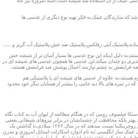
ابندایی ترین ماده ای که در ساخت عدسی عینک از آن استفاده شد شیشه است.البته امروزه نیز گاه
 که سازندگان عینک به فکر تهیه نوع دیگری از عدسی ها
ند.به دلیل اینکه این نوع عدسی ها بسیار آسان تر از شیشه خش
ذیری دو چندان میکند.این عدسی ها همچون عدسی های شیشه ای در
اشعه فرابنفش به چشم نیازمند اعمال پوشش ضد فرابنفش هستند.
م هستند،به علاوه از عدسی های شیشه ای یا پلاستیکی هم
 در نمره های بالا دید جانبی را بیشتر از همتایان دیگر خود محدود
سنکا فیلسوف رومی که در هنگام مطالعه از لیوان آب به کتاب نگاه
د بهتر بلکه محافظت از چشمانشان در برابر نیروهای شیطانی.بعضی
دیگر عقیده دارند اولین عینک توسط سالوینو دارماتی اهل ایتالیا در سال ۱۲۸۴ میلادی ساخته شده،برخی دیگر اختراع عینک را به مردی به نام روچربیکنبا نسبت میدهند که در سال ۱۲۶۶ میلادی،با گذاشتن یک
وط و کلمات را درشت تر و واضح تر می دید.اما چیزی که مشخص است این است که در سال ۱۷۲۷ میلادی یک عینک ساز انگلیسی ؛به نام ادوارد اسکارلت استایل امروزی و مدرن
 هر فردی که ساخته شده باشد؛به یکی از ابزاری ترین و کاربردی