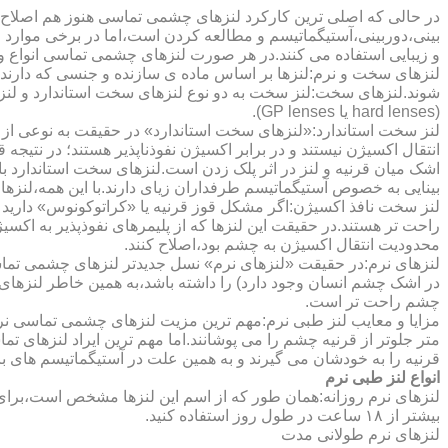
در حالی که اصلی ترین کارکرد لنزهای چشمی تماسی هنوز هم اصلاح 
بینی،دوربینی،آستیگماتیسم و مطالعه کردن است،اما در برخی موارد اف
و زیبایی استفاده می کنند.در هر صورت لنزهای چشمی تماسی انواع و ک
لنزهای سخت و نرم:لنزها بر اساس ماده ی سازنده و جنسی که دارند
شوند.لنزهای سخت:لنز سخت به دو نوع لنزهای سخت استاندارد و ل
(hard lenses یا GP lenses).
لنز سخت استاندارد:«لنزهای سخت استاندارد» در حقیقت به نوعی از 
انتقال اکسیژن نیستند و در برابر اکسیژن نفوذناپذیر هستند؛ در نتیجه 
اشک میان قرنیه و لنز در اثر پلک زدن است.لنزهای سخت استاندارد ب
بینایی به خصوص آستیگماتیسم طرفداران زیای دارند.با این همه،لنزها
لنز سخت نافذ اکسیژن:اگر مشکل قوز قرنیه یا «کراتوکونوس» دارید 
محدودیت انتقال اکسیژن به چشم بود،اصلاح کنند.
لنزهای نرم:در حقیقت «لنزهای نرم» نسل جدیدتر لنزهای چشمی تماس
در اشک چشم انسان وجود دارد) را داشته باشد،به همین خاطر لنزهای
چشم راحت تر است.
مزایا و معایب لنز طبی نرم:مهم ترین مزیت لنزهای چشمی تماسی نرم 
متر جلوتر از قرنیه چشم را می پوشانند.اما مهم ترین ایراد لنزهای 
قرنیه را به خودشان می گیرند و به همین علت در آستیگماتیسم های با
انواع لنز طبی نرم
لنزهای نرم روزانه:همان طور که از اسم این لنزها مشخص است،برای اس
بیشتر از ۱۸ ساعت در طول روز استفاده کنید.
لنزهای نرم طولانی مدت