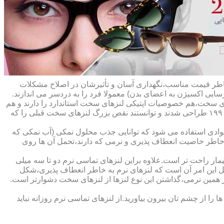
ه خاطر قیمت مناسب،نگهداری آسان و تأثیرشان در اصلاح مشکلات
سایی اکسیژن به اعضای بدن) معمولا فرد را به دردسر می اندازند.
ای سخت،هم خصوصیات اپتیکی لنزهای سخت استاندارد را دارند و هم
راحت تر هستند.در حقیقت این لنزها که از پلیمرهای نفوذپذیر به اکسیژن ساخته شده اند،در اواخر دهه ی ۱۹۷۰ و در طول دهه های ۱۹۸۰ و ۱۹۹۰ طراحی شدند و توانستند نقص بزرگ لنزهای سخت قبلی را که
وادی استفاده می شود که توانایی جذب محلول نمکی (آب نمکی که
 خاطر خاصیت انعطاف پذیری و نرمی که دارند،تحمل آن ها روی
مار راحت تر است.علاوه براین لنزهای تماسی نرم دو تا سه میلی
لیل این امر آن است که لنزهای نرم به خاطر انعطاف پذیری،شکل
اطر همین نرمی،گذاشتن این نوع لنزها از لنزهای سخت دشوارتر است.
ا از چشم تان بیرون بیاورید.از لنزهای تماسی نرم روزانه نباید