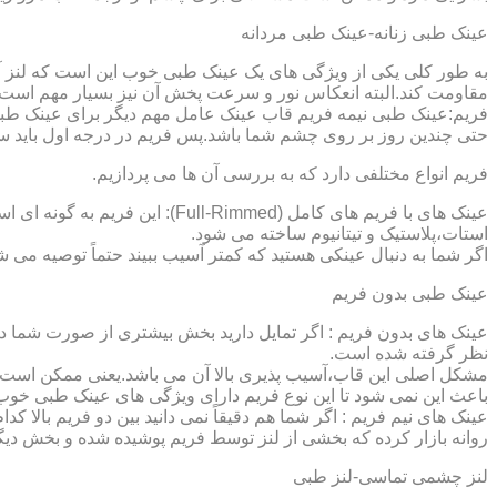
عینک طبی زنانه-عینک طبی مردانه
به طور کلی یکی از ویژگی های یک عینک طبی خوب این است که لنز آ
مقاومت کند.البته انعکاس نور و سرعت پخش آن نیز بسیار مهم است ک
فریم:عینک طبی نیمه فریم قاب عینک عامل مهم دیگر برای عینک طبی
حتی چندین روز بر روی چشم شما باشد.پس فریم در درجه اول باید س
فریم انواع مختلفی دارد که به بررسی آن ها می پردازیم.
عینک های با فریم های کامل (ed
استات،پلاستیک و تیتانیوم ساخته می شود.
اگر شما به دنبال عینکی هستید که کمتر آسیب ببیند حتماً توصیه می شو
عینک طبی بدون فریم
عینک های بدون فریم : اگر تمایل دارید بخش بیشتری از صورت شما دی
نظر گرفته شده است.
مشکل اصلی این قاب،آسیب پذیری بالا آن می باشد.یعنی ممکن است لنز
باعث این نمی شود تا این نوع فریم دارای ویژگی های عینک طبی خوب
عینک های نیم فریم : اگر شما هم دقیقاً نمی دانید بین دو فریم بالا 
روانه بازار کرده که بخشی از لنز توسط فریم پوشیده شده و بخش دیگ
لنز چشمی تماسی-لنز طبی