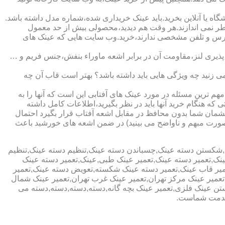
ا آنلاین بخرید.باید عینک خریداری شده،شماره مدل داشته باشد.
خطر نمی اندازند.هر وقت هم دیدید،محصولی بیش از حد معمول
آدرس و تلفن مشخصی ندارند،خرید.وب سایت هایی که عینک های
پذیری لنز،مقاومت آن در برابر اشعه ماوراء بنفش،جنس فریم و …
 زنید چه ویژگی هایی باید داشته باشد؟ بهتر است قاب آن چه
هم ترین مسئله در مورد عینک های آفتابی این است که آنها را به
 که هنگام خرید آنها باید در نظر بگیرید،اطلاعات کامل داشته
مان شما بدون محافظ در مقابل اشعه آفتاب قرار بگیرد احتمال
به صورت مبهم و ناواضح می بینید) در ضمن اشعه های خورشید باعث
ی,شکستن دسته عینک,چسباندن دسته عینک,تنظیم دسته عینک,تنظیم
ینک,تعمیر دسته عینک,تعمیر عینک طبی,عینک,تعمیر دسته عینک
عمیر قاب عینک,تعمیر دسته عینک شکسته,تعویض دسته عینک,تعمیر
ن,تعمیر عینک مرکز تهران,تعمیر عینک غرب تهران,تعمیر عینک شمال
 عینک فلزی,تعمیر عینک بچه گانه,دسته,دسته,دسته,دسته می
 خدمت شماست.