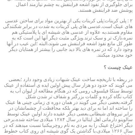
برای جلوگیری از نفوذ اشعه فرابنفش به چشم نیازمند اعمال
پوشش ضد فرابنفش هستند.
۲ : پلی کربنات:پلی کربنات یکی از بهترین مواد برای ساختن عدسی
های عینک است.عدسی های پلی کربنات به شدت در برابر شکنندگی
مقاوم هستند،به علاوه از عدسی های شیشه ای یا پلاستیکی هم
نمره،نازک تر و سبک ترند.ویژگی مثبت دیگر آنها این است که به
طور کل مانع نفوذ اشعه فرابنفش می شوند،البته ؛این عیب در آنها
وجود دارد که در نمره های بالا دید جانبی را بیشتر از همتایان دیگر
خود محدود میکنند.
عینک چیست ؟
در ربطه با تاریخچه ساخت عینک شبهات زیادی وجود دارد ؛بعضی
می گویند که حدود دو هزار سال پیش اولین ایده ی استفاده از عینک
توسط سنکا فیلسوف رومی که در هنگام مطالعه از لیوان آب به
کتاب نگاه کرده و کلمات بزرگتر و شفاف تر شدن شکل
گرفته.بعضی دیگر می گویند در همان دوره ی زمانی چینی ها عینک
را ساخته اند اما نه برای دید بهتر بلکه محافظت از چشمانشان در
برابر نیروهای شیطانی.بعضی دیگر عقیده دارند اولین عینک توسط
سالوینو دارماتی اهل ایتالیا در سال ۱۲۸۴ میلادی ساخته شده،برخی
دیگر اختراع عینک را به مردی به نام روچربیکنبا نسبت میدهند که در
سال ۱۲۶۶ میلادی،با گذاشتن یک گوی شیشه ای روی کتاب خطوط