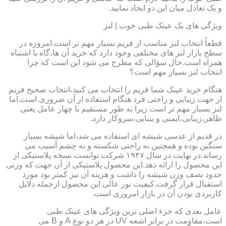
و یک تعادل میان این دو ایجاد نمایید.
ویژگی های یک عینک طبی خوب | لنز
قطعاً انتخاب لنز مناسب از فریم بسیار مهم تر است.امروزه در
سطح بازار لنز های مختلفی وجود دارد که خرید آن ها،گاه با اشتباه
همراه است.حال سؤالی که مطرح می شود این است که چرا
انتخاب لنز بسیار مهم است؟
هنگام خرید عینک شما فریم را انتخاب می کنید،انتخاب صحیح فریم
از جهت زیبایی و راحتی فرد هنگام استفاده از آن ضروری است.اما
لنز بسیار مهم تر است زیرا به طور مستقیم با چهار عامل یعنی
ظاهر،زیبایی،ایمنی و بینایی،سروکار دارد.
در قدیم از عدسی شیشه ای استفاده می شد،اما شیشه بسیار
سنگین بوده و همچنین به راحتی شکسته و به چشم آسیب می
رساند.در نهایت در سال ۱۹۴۷ شرکت توانست نسخه پلاستیکی از
این محصول را ارائه دهد.این محصول پلاستیکی از آن جهت که وزنی
حدود نصف وزن شیشه را داشت و هزینه آن نیز کمتر بود مورد
استقبال قرار گرفت.کیفیت نور عالی این محصول ازجمله دلایل
کاربردی بودن آن در بازار امروزی است.
عامل بعدی که جزء اصلی ترین ویژگی های عینک طبی
است،مقاومت در برابر اشعه UV در هر دو نوع A و B می