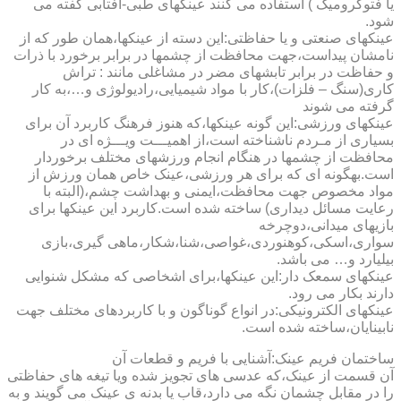
یا فتوکرومیک ) استفاده می کنند عینکهای طبی-آفتابی گفته می
شود.
عینکهای صنعتی و یا حفاظتی:این دسته از عینکها،همان طور که از
نامشان پیداست،جهت محافظت از چشمها در برابر برخورد با ذرات
و حفاظت در برابر تابشهای مضر در مشاغلی مانند : تراش
کاری(سنگ – فلزات)،کار با مواد شیمیایی،رادیولوژی و…،به کار
گرفته می شوند
عینکهای ورزشی:این گونه عینکها،که هنوز فرهنگ کاربرد آن برای
بسیاری از مـردم ناشناخته است،از اهمیـــت ویـــژه ای در
محافظت از چشمها در هنگام انجام ورزشهای مختلف برخوردار
است.به­گونه ای که برای هر ورزشی،عینک خاص همان ورزش از
مواد مخصوص جهت محافظت،ایمنی و بهداشت چشم،(البته با
رعایت مسائل دیداری) ساخته شده است.کاربرد این عینکها برای
بازیهای میدانی،دوچرخه
سواری،اسکی،کوهنوردی،غواصی،شنا،شکار،ماهی گیری،بازی
بیلیارد و… می باشد.
عینکهای سمعک دار:این عینکها،برای اشخاصی که مشکل شنوایی
دارند بکار می رود.
عینکهای الکترونیکی:در انواع گوناگون و با کاربردهای مختلف جهت
نابینایان،ساخته شده است.
ساختمان فریم عینک:آشنایی با فریم و قطعات آن
آن قسمت از عینک،که عدسی های تجویز شده ویا تیغه های حفاظتی
را در مقابل چشمان نگه می دارد،قاب یا بدنه ی عینک می گویند و به