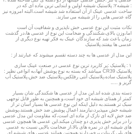
: شیشه۲: پلاستیک شیشه اولین و ابندایی ترین ماده ای که در
ساخت عدسی عینک از آن استفاده شد شیشه است.البته امروزه نیز
گاه عدسی هایی را از شیشه می سازند.
نکات مثبت این نوع عدسی خش ناپذیری و شفافیت آن است
اما،وزن بالای،شکنندگی و ضخامت این نوع از عدسی ها،در گذشت
زمان باعث شد که سازندگان عینک به فکر تهیه نوع دیگری از
عدسی ها بیفتند.پلاستیک
این مدل از عدسی ها به چند دسته تقسم میشوند که عبارتند از :
۱ : پلاستیک :پر کاربرد ترین نوع عدسی در صنعت عینک سازی
پلاستیک CR39 میباشد که بسته به نوع پوشش آنها،به انواعی نظیر :
پلاستیک ساده،پلاستیک آنتی رفلکس،پلاستیک ضد خش،پلاستیک آب
گریز و …..
دسته بندی شده اند.این مدل از عدسی ها شکنندگی شان بسیار
کمتر از همتای شیشه ای خود است،و همچنین به طور قابل توجهی
سبک تر هستند.به دلیل اینکه این نوع عدسی ها بسیار آسان تر از
شیشه خش میپذیرد،نیازمند اعمال پوشش ضد خش هستند،پوشش
ضد خش لایه ای نازک از ماده ای است،که مقاومت این مدل عدسی
را در برابر خش پذیری دو چندان میکند.این عدسی ها همچون عدسی
های شیشه ای در نمره های بالا،از ضخامت بالایی نسبت به عدسی
های پلی کربنات برخوردارند.همچنین همانند عدسی های شیشه ای