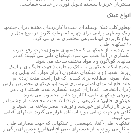
مشتریان عزیز با سیستم تحویل فوری در خدمت شماست.
انواع عینک
به­طور کلی،عینک وسیله ای است با کاربردهای مختلف برای چشمها
و یک وسیله­ی تزئینی برای چهره که به­علت کثرت در تنوع مدل و
انواع کاربردی آنها،اشاره­ی مختصری به آن می گردد.
۱٫عینکهای طبی
به آن دسته از عینکهایی که،عدسیهای تجویزی،جهت رفع عیوب
انکساری در آنها نصب می شود،عینکهای طبی می گویند؛ که در
مدلهای گوناگون و با مواد مختلف ساخته می شوند.
توضیح اینکه :عینکهایی با اتاقک مرطوب ( جهت جلوگیری از اشک
ریزش شدید ) و یا عینکهای منشوری ( برای موارد کم بینایی و یا
آسان نمودن مطالعه برای کسانی که قرار است مدت زیادی به
علت فلج اندامهای اصلی،بستری شوند )،و عینکهای مخصوص آرایش
( برای اشخاصی که دارای عیوب انکساری شدید هستند ) و…،در
زمره­ی عینکهای طبی،با کاربرد خاص محسوب می شوند.
عینکهای آفتابی:به گروهی از عینکها که جهت محافظت از چشمها در
برابر آثار زیانبار نور خورشید و نورهای مضر ساخته می شوند و
گاهی هم جهت زیبایی مورد استفاده قرار می گیرند،عینکهای آفتابی
می گویند.
عینکهای طبی-آفتابی:به­بعضی از عینکهایی که جهت مصارف طبی
به کار می روند،اما از عدسیهای طبی-آفتابی(انواع عدسیهای رنگی و