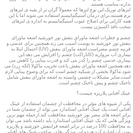
ندارند،مناسب هستند.
لنزهای توریک:این نوع لنزها که معمولاً گران تر از بقیه ی لنزهای
نرم هستند،برای درمان آستیگماتیسم استفاده می شوند اما با این
همه کارایی برای اصلاح عیوب آستیگماتیسم به اندازه ی لنزهای
سخت نافذ اکسیژن نیست.
چشم و خطرات اشعه ماورای بنفش نور خورشید اشعه ماورای
بنفش نور خورشید به پوست آسیب می زند.همچنین برای عدسی و
قرنیه چشم مضراست.اشعه ماورای بنفش (UV) احتمال ابتلا به
بیماری آب مروارید (کاتاراکت) چشم را افزایش می دهد.این
بیماری،عدسی چشم را کدر می کند و قدرت بینایی را کاهش می
دهد.همچنین اشعه ماورای بنفش باعث تخریب ماکولا (لکه زرد) می
شود.ماکولا بخشی از شبکیه چشم است که برای وضوح بینایی لازم
است.سایر مشکلات چشمی وابسته به اشعه ماورای بنفش شامل
ناخنک چشم و پیش ناخنک چشم است.
عینک آفتابی پلاریزه چیست؟
یکی از شیوه های مؤثر در محافظت از چشمان استفاده از عینک
آفتابی است.یک عینک آفتابی استاندارد می تواند از چشمان شما در
برابر اشعه های مضر نور خورشید محافظت کند.ازجمله مهم ترین
ویژگی هایی که یک عینک آفتابی استاندارد باید داشته باشد می توان
به محافظت 100 درصد در برابر اشعه فرابنفش خورشید و پلاریزه
بودن آن اشاره کرد.هردو این ویژگی ها در ساخت عینک های آفتابی