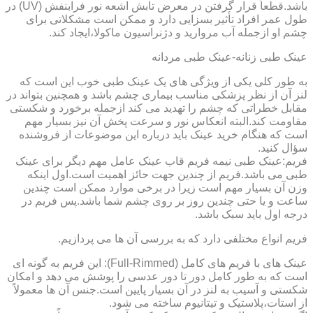
باشد.قطعاً قرار گرفتن در معرض تابش اشعه نور فرابنفش (UV) در
طول عمر افراد تأثیر بسزایی دارد و ممکن است مشکلاتی برای
چشم او ازجمله آب مروارید و دژنراسیون ماکولا،ایجاد کند.
عینک طبی زنانه-عینک طبی مردانه
به طور کلی یکی از ویژگی های یک عینک طبی خوب این است که
لنز آن از نظر پزشکی مناسب بیماری چشم باشد و همچنین بتواند در
مقابل خطراتی که چشم را تهدید می کند ازجمله برخورد و شکستی
مقاومت کند.البته انعکاس نور و سرعت پخش آن نیز بسیار مهم
است که هنگام خرید عینک باید درباره این موضوعات از فروشنده
سؤال کنید.
فریم:عینک طبی نیمه فریم قاب عینک عامل مهم دیگر برای عینک
طبی می باشد.فریم از چندین جهت حائز اهمیت است.اول اینکه
وزن آن بسیار مهم است زیرا در برخی موارد ممکن است چندین
ساعت و یا حتی چندین روز بر روی چشم شما باشد.پس فریم در
درجه اول باید سبک باشد.
فریم انواع مختلفی دارد که به بررسی آن ها می پردازیم.
عینک های با فریم های کامل (Full-Rimmed): این فریم به گونه ای
است که به طور کامل دور تا دور عدسی را پوشش می دهد و امکان
شکستی و آسیب به لنز در آن بسیار پایین است.جنس آن ها معمولاً
از استات،پلاستیک و تیتانیوم ساخته می شود.