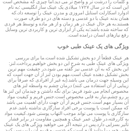
و کلمات را درشت تر و واضح تر می دید.اما چیزی که مشخص است
این است که در سال ۱۷۲۷ میلادی یک عینک ساز انگلیسی ؛به نام
ادوارد اسکارلت استایل امروزی و مدرن عینک را توسعه داد،که
همان بدنه عینک با دو عدسی و دسته های در دو طرف صورت
هستند.به هر حال عینک در هر زمان و از هر ماده و توسط هر فردی
که ساخته شده باشد؛به یکی از ابزاری ترین و کاربردی ترین وسایل
رفع نیازهای انسان درامده است.
ویژگی های یک عینک طبی خوب
هر عینک قطعاً از دو بخش تشکیل شده است.ما برای بررسی
ویژگی های عینک طبی به شرح این دو بخش خواهیم پرداخت.لنز:
این بخش که به آن عدسی نیز گفته می شود،در حقیقت مهم ترین
بخش تشکیل دهنده عینک است.مهم بودن لنز از آن جهت است که
این وسیله جهت درمان می باشد.(به غیر از افرادی که صرفاً برای
زیبایی از آن استفاده می کنند) درمان چشم به واسطه لنز های
مخصوص انجام می شود فریم: برای نگه داشتن و چیدمان این لنز ها
بر رو چشم،نیاز به قابی مخصوص است.جنس فریم و کیفیت مواد
آن بسیار مهم است.جنس فریم از آن جهت دارای اهمیت می باشد
که ممکن است با پوست برخی افراد سازگاری نداشته باشد.عدم
سازگاری با پوست می تواند موجب التهاب پوستی شود.کیفیت مواد
به کاررفته،در طول عمر عینک و همچنین مقاومت در برابر فشار
تأثیر بسزایی دارد.پس در نتیجه اگر می خواهید ویژگی های یک عینک
طبی خوب را بدانید لازم است که عدسی و فریم آن را بررسی کنید