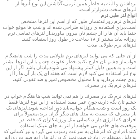
برداشتن و البته به خاطر همین نرمی،گذاشتن این نوع لنزها از
لنزهای سخت دشوارتر است.
انواع لنز طبی نرم
لنزهای نرم روزانه:همان طور که از اسم این لنزها مشخص
است،برای استفاده ی روزانه طراحی شده اند و شب ها موقع خواب
حتما باید آن ها را از چشم تان بیرون بیاورید.از لنزهای تماسی نرم
روزانه نباید بیشتر از ۱۸ ساعت در طول روز استفاده کنید.
لنزهای نرم طولانی مدت
از آن جایی که می توانید لنزهای نرم طولانی مدت را شب ها،هنگام
خواب،از چشم تان خارج نکنید،خطر عفونت چشم با این لنزها بیشتر
است و به همین دلیل کمتر پیشنهاد می شوند.یادتان باشد اگر از این
نوع لنز استفاده می کنید لازم است که هفته ای یک بار آن ها را از
روی چشم بردارید و با محلول مخصوص تمیز و ضدعفونی کنید.
لنزهای نرم یک بار مصرف
لنزهای نرم یک بار مصرف را هم نمی توانید شب ها هنگام خواب در
چشم تان نگه دارید،چون عمر مفید استفاده از این نوع لنزها فقط
یک روز است و شب،هنگام خواب،باید دور انداخته شوند.لنزهای یک
بار مصرف که نسبت به مدل های دیگر گران ترند،معمولاً برای
افرادی که آلرژی دارند،کسانی مثل ورزشکاران که فقط در
موقعیت های خاص می خواهند از لنز به جای عینک استفاده
کنند،افرادی که لنزشان به سرعت رسوب می گیرد و نیز کسانی که
به دلیل مشغله ی زیاد فرصت تمیز کردن لنزها را به صورت روزانه