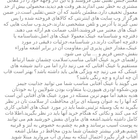
معتبر،جنس تقلبی نمی فروشند و با این کار وجهه خود را در مقابل
مشتری به خطر نمی اندازند.هر وقت هم دیدید،محصولی بیش از حد
معمول تخفیف دارد،مطمئن باشید که آن جنس،تقلبی است.در ضمن
هرگز از وب سایت های اینترنتی که کالاهای فروخته شده را پس
نمی گیرند یا آدرس و تلفن مشخصی ندارند،خرید.وب سایت هایی که
عینک های معتبر می فروشند،اغلب ضمانت هم ارائه می دهند.
دفترچه و شناسنامه عینک:معمولا عینک های اصل،شناسنامه یا
دفترچه اصالت دارند.در شناسنامه،جزئیات دقیقی در مورد
عینک،مقدار خش پذیری لنز،مقاومت آن در برابر اشعه ماوراء
بنفش،جنس فریم و … بیان می شود.
راهنمای خرید عینک آفتابی مناسب:سلامت چشمان شما ارتباط
مستقیم با عینک آفتابی که می زنید دارد اما می دانید شیشه های
عینکی که می زنید چه ویژگی هایی باید داشته باشد؟ بهتر است قاب
آن چه اندازه و چه رنگی باشد؟
می گویند با عینک آفتابی مناسب شما می توانید جذابیت جیمز
وین،شکوه اودری هیپورن،یا متفاوت بودن شولاپین را به خودتان
هدیه بدهید اما مهم ترین مسئله در مورد عینک های آفتابی این است
که آنها را به عنوان وسیله ای برای محافظت از سلامت تان در نظر
بگیرید نه یک وسیله تزئینی.شما باید در مورد عینک های آفتابی کاری
که می کنند و نکاتی که هنگام خرید آنها باید در نظر بگیرید،اطلاعات
کامل داشته باشید.اشعه های ماورای بنفش خورشید هم می توانند
به پوست آسیب برسانند و هم به چشم،به خصوص به لنز و قرنیه
چشم،هرقدر بیشتر چشمان شما بدون محافظ در مقابل اشعه
آفتاب قرار بگیرد احتمال اینکه به بیماری آب مروارید مبتلا شوید