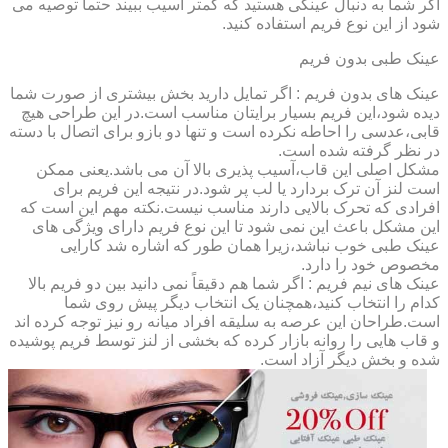
اگر شما به دنبال عینکی هستید که کمتر آسیب ببیند حتماً توصیه می
شود از این نوع فریم استفاده کنید.
عینک طبی بدون فریم
عینک های بدون فریم : اگر تمایل دارید بخش بیشتری از صورت شما
دیده شود،این فریم بسیار برایتان مناسب است.در این طراحی هیچ
قابی،عدسی را احاطه نکرده است و تنها دو بازو برای اتصال با دسته
در نظر گرفته شده است.
مشکل اصلی این قاب،آسیب پذیری بالا آن می باشد.یعنی ممکن
است لنز آن ترک بردارد یا لب پر شود.در نتیجه این فریم برای
افرادی که تحرک بالایی دارند مناسب نیست.نکته مهم این است که
این مشکل باعث این نمی شود تا این نوع فریم دارای ویژگی های
عینک طبی خوب نباشد،زیرا همان طور که اشاره شد کارایی
مخصوص خود را دارد.
عینک های نیم فریم : اگر شما هم دقیقاً نمی دانید بین دو فریم بالا
کدام را انتخاب کنید،همچنان یک انتخاب دیگر پیش روی شما
است.طراحان این عرصه به سلیقه افراد میانه رو نیز توجه کرده اند
و قاب هایی را روانه بازار کرده که بخشی از لنز توسط فریم پوشیده
شده و بخش دیگر آزاد است.