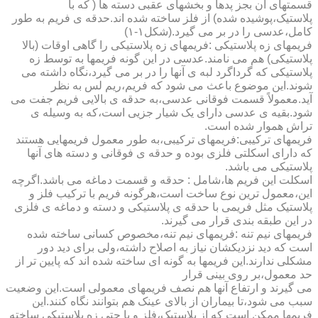
قسمتهای آن بجز پدها و بخشهای عقبی دسته ها ( که با
پلاستیک،پوشیده شده) از فلز ساخته شده اند.حدقه ی فریم به طور
کامل،عدسی را در بر می گیرد.(شکل۱-۱)
فریمهای زه پلاستیکی :فریمهای زه پلاستیکی را گاهی اوقات (بالا
پلاستیکی) هم می نامند.عدسی در این گونه فریمها به توسط زه
پلاستیکی که گرداگرد لبه ی آنها را در بر می گیرد،نگاه داشته می
شوند.این موضوع باعث می شود که فریم،ریم لس به نظر
آید.معمولاً قسمت فوقانی عدسی،به حدقه ی بالایی فریم جفت می
شود.بقیه ی عدسی دارای یک شیار جزیی است،که به وسیله ی
تراش هموار شده است.
فریمهای ترکیبی:فریمهای ترکیبی،به طور معمول فریمهایی هستند
که دارای اسکلتی فلزی بوده و حدقه ی فوقانی و دسته های آنها
پلاستیکی می باشد.
اسکلت این فریم ها،شامل : حدقه و قسمت دماغه می باشد.اگرچه
این،معمول ترین نوع ساخت است،هرگونه فریم با ترکیب فلز و
پلاستیک مثل فریمی با حدقه ی پلاستیکی و دسته و دماغه ی فلزی
در این طبقه بندی قرار می گیرند.
فریمهای نیم تنه :فریمهای نیم تنه،مخصوص کسانی ساخته شده
است که دید نزدیکشان نیاز به اصلاح داشته،ولی برای دید دور
مشکلی ندارند.این فریمها به گونه ای ساخته شده اند که پایین تر از
حد معمول،بر روی بینی قرار
می گیرند و ارتفاع آنها هم نصف فریمهای معمولی است.این وضعیت
سبب می شود،تا بیماران از بالای عینک هم بتوانند نگاه کنند.این
فریمها ممکن است که از پلاستیک،فلز و یا حتی زه پلاستیکی ساخته