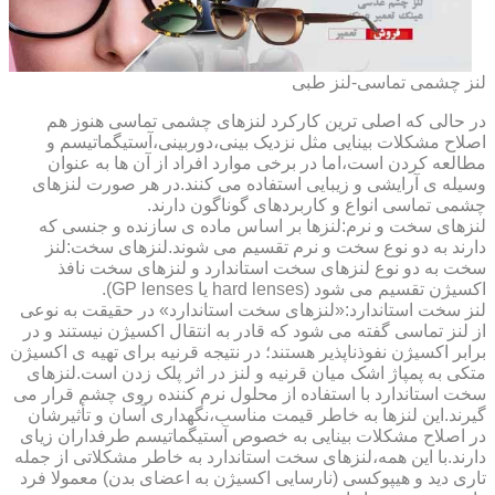
لنز چشمی تماسی-لنز طبی
در حالی که اصلی ترین کارکرد لنزهای چشمی تماسی هنوز هم
اصلاح مشکلات بینایی مثل نزدیک بینی،دوربینی،آستیگماتیسم و
مطالعه کردن است،اما در برخی موارد افراد از آن ها به عنوان
وسیله ی آرایشی و زیبایی استفاده می کنند.در هر صورت لنزهای
چشمی تماسی انواع و کاربردهای گوناگون دارند.
لنزهای سخت و نرم:لنزها بر اساس ماده ی سازنده و جنسی که
دارند به دو نوع سخت و نرم تقسیم می شوند.لنزهای سخت:لنز
سخت به دو نوع لنزهای سخت استاندارد و لنزهای سخت نافذ
اکسیژن تقسیم می شود (hard lenses یا GP lenses).
لنز سخت استاندارد:«لنزهای سخت استاندارد» در حقیقت به نوعی
از لنز تماسی گفته می شود که قادر به انتقال اکسیژن نیستند و در
برابر اکسیژن نفوذناپذیر هستند؛ در نتیجه قرنیه برای تهیه ی اکسیژن
متکی به پمپاژ اشک میان قرنیه و لنز در اثر پلک زدن است.لنزهای
سخت استاندارد با استفاده از محلول نرم کننده روی چشم قرار می
گیرند.این لنزها به خاطر قیمت مناسب،نگهداری آسان و تأثیرشان
در اصلاح مشکلات بینایی به خصوص آستیگماتیسم طرفداران زیای
دارند.با این همه،لنزهای سخت استاندارد به خاطر مشکلاتی از جمله
تاری دید و هیپوکسی (نارسایی اکسیژن به اعضای بدن) معمولا فرد