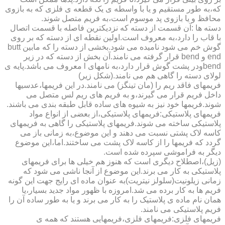
که،به طور مستقیم و یا با واسطه ی یک قطعه ی فلزی که به بازوی
محافظ و یا بازوی پد موسوم است،به فریم متصل شوند.
دسته ها :آن قسمت از دسته که نزدیکترین فاصله با قسمت اتصال
با قاب را دارد،به معروف است.اولین نقطه ای از دسته که بر روی
گوش خم می شود نامیده می شود.بخشی از دسته را که مابین butt
end و bend قرار گرفته می نامند.آن بخش از دسته که در زیر
bendودر پشت گوش قرار دارد،به نامهای l معروف می باشد.پایه ی
لولای دسته را گاهی هم می نامند.(شکل زیر)
فریمهای فاقد ریم را (مان تینگز) می نامند.در این فریمها،عدسیها
داخل فریم قرار می گیرند،و به فریم های ریم لس متصل می
شوند.فریمها خود نیز به شیوه های ساده قابل طبقه بندی می باشند.
فریمهای پلاستیکی:فریمهای پلاستیکی،از بعضی از انواع مواد
پلاستیکی ساخته می شوند.فریمهای پلاستیکی را گاهی به فریمهای
کاسه لاک پشتی نسبت می دهند و این موضوع،به زمانی باز می
گردد که فریمها را از کاسه لاک پشت می ساختند.اما،این موضوع
دیگر به فراموشی سپرده شده است.
(زیل)،اصطلاح دیگری است که هنوز هم خیلی ها برای فریمهای
پلاستیکی به کار می برند.این موضوع از آنجا ناشی می شود که
زمانی زیلونیت(سلولز نیتریت)به عنوان ماده ای رایج جهت این گونه
فریم ها به کار برده می شد.امروزه با ظهور مواد جدید بسیار،یا
همان نام ماده ی پلاستیک را به کار می برند و یا به طور ساده آن را
فریم پلاستیکی می نامند.
فریمهای فلزی:فریمهای فلزی،فریمهایی هستند که همه ی