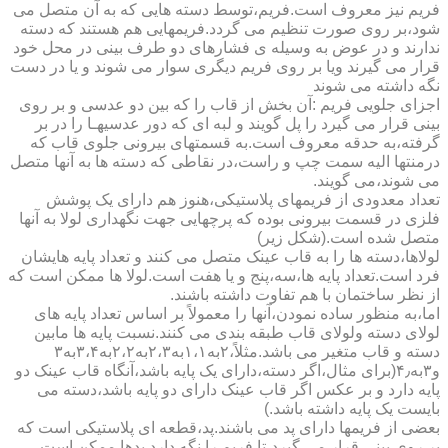
فریم نیز معروف است.فریم،توسط دسته هایی که به آن متصل می
شود،بر روی صورت تنظیم می گردد.فریمهایی هم هستند که دسته
ندارند و در عوض به وسیله ی فشارهای دو طرف بینی در محل خود
قرار می گیرند ویا بر روی فریم دیگری سوار می شوند و یا در دست
نگه داشته می شوند
اجزای جلویی فریم :آن بخش از قاب را که بین دو عدسی و بر روی
بینی قرار می گیرد را پل گویند و لبه ای که دور عدسیهـا را در بر
گرفته،به حدقه معروف است.به قسمتهای بیرونی جلوی قاب که
درمنتها الیه سمت چپ و راست،در نقاطی که دسته ها به آنها متصل
می شوند،می گویند.
تعداد معدودی از فریمهای پلاستیکی،هنوز هم دارای یک پوشش
فلزی در قسمت بیرونی بوده که پرچهایی جهت نگهداری لولا به آنها
متصل شده است.(شکل زیر)
لولاها،دسته ها را به قاب عینک متصل می کنند و تعداد پایه هایشان
فرد است.تعداد پایه ها،سه،پنج و یا هفت است.لولا ها ممکن است که
از نظر ساختمان با هم تفاوت داشته باشند.
اما،به منظور ساده نمودن،آنها را معمولاً بر اساس تعداد پایه های
لولای دسته ولولای قاب طبقه بندی می کنند.نسبت پایه ها مابین
دسته و قاب متغیر می باشد.مثلاً،۲به۱،۱به۲،۳به۲،۲به۳،۴به۳
و۳به۴٫(برای مثال،اگر دسته،دارای یک پایه باشد،آنگاه قاب عینک دو
پایه دارد و بر عکس اگر قاب عینک دارای دو پایه باشد،دسته می
بایست یک پایه داشته باشد.)
بعضی از فریمها دارای پد می باشند.پد،قطعه ای پلاستیکی است که
بر روی بینی قرار می گیرد،تا فریم را نگه دارد.پدها ممکن است