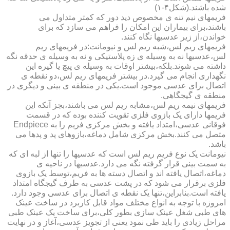
شده باشند.(شکل۴-۱)
فریمهای نیم تنه ی مخصوص دید دور که کمتر متداول می
باشند،برای بیماران این امکان را فراهم می سازد که برای
خواندن،از زیر عدسیها نگاه کنند.
فریمهای ریم لس،شبه ریم لس و نیومانت:در فریمهای ریم
لس،عدسیها نه به وسیله ی زه پلاستیکی و نه به وسیله ی حدقه نگه
داشته می شوند.بلکه،بیشتر اوقات به وسیله ی پیچ یا گیره این
نگهداری انجام می گیرد.در بیشتر فریمهای ریم لس،دو نقطه ی
اتصال برای عدسی موجود است.یکی در منطقه ی بینی و دیگری در
منطقه ی گیجگاهی.
فریمهای نیمه ریم لس،مشابه ریم لس می باشند،بجز آنکه این
فریمها دارای یک بازوی فلزی تقویت کننده بوده که در قسمت
فوقانی عدسی،امتداد یافته و بخش مرکزی فریم را به Endpiece
متصل می کنند.بخش مرکزی شامل دماغه،بازوهای پد و پدها می
باشد.
نیومانت یک نوع فریم ریم لس است که عدسیها را تنها از لبه ای که
به سمت بینی قرار گرفته نگه می دارد.عدسیها در ناحیه ی
دماغه،اتصال یافته اند و اتصال دسته ها به فریم،توسط یک بازوی
فلزی برقرار می شود که در پشت عدسی به طرف گیجگاه امتداد
یافته است.بنابراین،تنها یک نقطه ی اتصال برای عدسی وجود دارد.
امروزه با توجه به انواع مختلف مواد قابل کاربرد در ساخت عینک
های طبی شغل عینک سازی بطور کلی،برای ساخت یک عینک طبی
مراحل زیادی را باید طی نمود یعنی از تجویز عدسی،آغاز و در نهایت