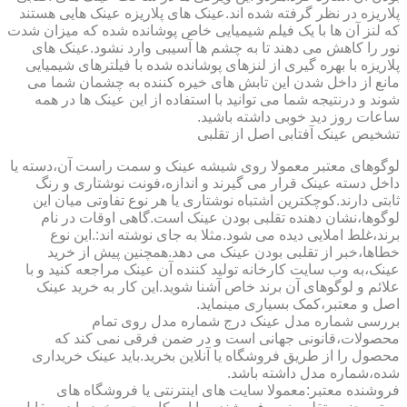
پلاریزه در نظر گرفته شده اند.عینک های پلاریزه عینک هایی هستند
که لنز آن ها با یک فیلم شیمیایی خاص پوشانده شده که میزان شدت
نور را کاهش می دهند تا به چشم ها آسیبی وارد نشود.عینک های
پلاریزه با بهره گیری از لنزهای پوشانده شده با فیلترهای شیمیایی
مانع از داخل شدن این تابش های خیره کننده به چشمان شما می
شوند و درنتیجه شما می توانید با استفاده از این عینک ها در همه
ساعات روز دید خوبی داشته باشید.
تشخیص عینک آفتابی اصل از تقلبی
لوگوهای معتبر معمولا روی شیشه عینک و سمت راست آن،دسته یا
داخل دسته عینک قرار می گیرند و اندازه،فونت نوشتاری و رنگ
ثابتی دارند.کوچکترین اشتباه نوشتاری یا هر نوع تفاوتی میان این
لوگوها،نشان دهنده تقلبی بودن عینک است.گاهی اوقات در نام
برند،غلط املایی دیده می شود.مثلا به جای نوشته اند:.این نوع
خطاها،خبر از تقلبی بودن عینک می دهد.همچنین پیش از خرید
عینک،به وب سایت کارخانه تولید کننده آن عینک مراجعه کنید و با
علائم و لوگوهای آن برند خاص آشنا شوید.این کار به خرید عینک
اصل و معتبر،کمک بسیاری مینماید.
بررسی شماره مدل عینک درج شماره مدل روی تمام
محصولات،قانونی جهانی است و در ضمن فرقی نمی کند که
محصول را از طریق فروشگاه یا آنلاین بخرید.باید عینک خریداری
شده،شماره مدل داشته باشد.
فروشنده معتبر:معمولا سایت های اینترنتی یا فروشگاه های