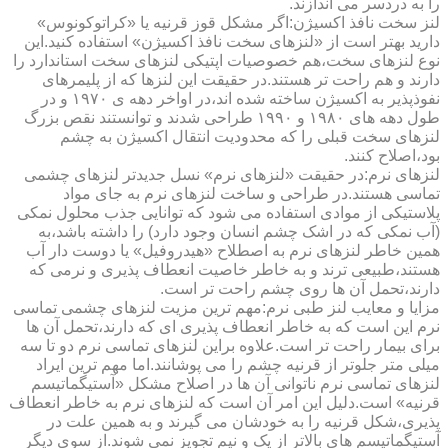
را به دردسر می اندازند.
لنز سخت نافذ اکسیژن:اگر مشکل قوز قرنیه یا «کراتوکونوس»
دارید بهتر است از «لنزهای سخت نافذ اکسیژن» استفاده کنید.این
نوع لنزهای سخت،هم خصوصیات اپتیکی لنزهای سخت استاندارد را
دارند و هم راحت تر هستند.در حقیقت این لنزها که از پلیمرهای
نفوذپذیر به اکسیژن ساخته شده اند،در اواخر دهه ی ۱۹۷۰ و در
طول دهه های ۱۹۸۰ و ۱۹۹۰ طراحی شدند و توانستند نقص بزرگ
لنزهای سخت قبلی را که محدودیت انتقال اکسیژن به چشم
بود،اصلاح کنند.
لنزهای نرم:در حقیقت «لنزهای نرم» نسل جدیدتر لنزهای چشمی
تماسی هستند.در طراحی و ساخت لنزهای نرم به جای مواد
پلاستیکی از موادی استفاده می شود که توانایی جذب محلول نمکی
(آب نمکی که در اشک چشم انسان وجود دارد) را داشته باشد،به
همین خاطر لنزهای نرم به اصطلاح «هیدروفیل» یا دوست دار آب
هستند،طبیعی ترند و به خاطر خاصیت انعطاف پذیری و نرمی که
دارند،تحمل آن ها روی چشم راحت تر است.
مزایا و معایب لنز طبی نرم:مهم ترین مزیت لنزهای چشمی تماسی
نرم این است که به خاطر انعطاف پذیری ای که دارند،تحمل آن ها
برای بیمار راحت تر است.علاوه براین لنزهای تماسی نرم دو تا سه
میلی متر جلوتر از قرنیه چشم را می پوشانند.اما مهم ترین ایراد
لنزهای تماسی نرم ناتوانی آن ها در اصلاح مشکل «آستیگماتیسم
قرنیه» است.دلیل این امر آن است که لنزهای نرم به خاطر انعطاف
پذیری،شکل قرنیه را به خودشان می گیرند و به همین علت در
آستیگماتیسم های بالاتر از یک و نیم تجویز نمی شوند.از سوی دیگر