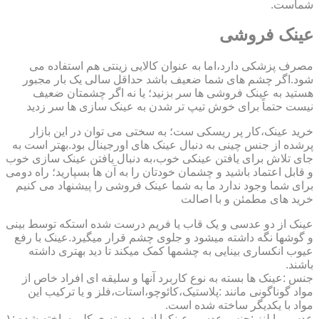
شماست.
عینک فروشی
مصرف پزشکی دارد،اما به عنوان کالایی زینتی هم استفاده می
شود.اگر چشم های شما ضعیف باشد حداقل سالی یک بار مجبور
هستید به عینک فروشی ها سر بزنید؛ یا نه اگر چشمتان ضعیف
نیست حتماً برای خوش تیپ تر شدن به عینک سازی ها سر زدید
خرید عینک،کار پر ریسکی ست؛ به سختی می توان در این بازار
پرشده از جنس چینی به دنبال عینک های اورجینال بود.بهتر است به
جای تلاش برای یافتن عینکی خوب،به دنبال یافتن عینک سازی خوب
و قابل اعتماد باشید و چشمان خودتان را به آن ها بسپارید؛ راه دومی
برای شما وجود ندارد ما به شما عینک فروشی را پیشنهاد می کنیم
خرید های مطمئن و با اصالت
عینک از دو عدسی و یک قاب یا فریم درست شده استکه توسط بینی
و گوشها نگه داشته میشود و جلوی چشم قرار میگیرد.عینک با رفع
عیوب انکساری بینایی به چشمها کمک میکند تا دید بهتری داشته
باشند.
جنس :عینک ها بسته به نوع کاربرد آنها و سلیقه ای افراد خاص از
مواد گوناگونی مانند :پلاستیک،کائوچو،استات،فلز و یا ترکیب این
مواد با یکدیگر ساخته شده است.
عدسی یا لنز :جنس عدسی عینکها از دو دسته ی کلی ساخته شده :۱