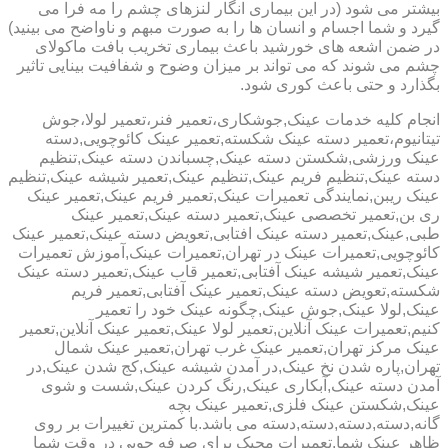
بیشتر می شود (در این بیماری انگار لنزهای چشم را مه فرا می
گیرد و شما اجسام و انسان ها را به صورت مبهم و ناواضح می بینید)
در ضمن اشعه های خورشید باعث بیماری تخریب بافت ماکولای
چشم می شوند که می تواند بر میزان وضوح و شفافیت بینایی تاثیر
بگذارد و حتی باعث کوری شود.
انجام کلیه خدمات عینک,جوشکاری،تعمیر فنر،تعمیر لولا،جوش
تیتانیوم،تعمیر دسته عینک شکسته,تعمیر عینک کائوچویی,دسته
عینک ورزشی,شکستن دسته عینک,چسباندن دسته عینک,تنظیم
دسته عینک,تنظیم فریم عینک,تنظیم عینک,تعمیر شیشه عینک,تنظیم
عینک ریبن,نمایندگی تعمیرات عینک,تعمیر فریم عینک,تعمیر عینک
ری بن,تعمیر تخصصی عینک,تعمیر دسته عینک,تعمیر عینک
طبی,عینک,تعمیر دسته عینک افتابی,تعویض دسته عینک,تعمیر عینک
کائوچویی,تعمیرات عینک در تهران,تعمیرات عینک,آموزش تعمیرات
عینک,تعمیر شیشه عینک آفتابی,تعمیر قاب عینک,تعمیر دسته عینک
شکسته,تعویض دسته عینک,تعمیر عینک آفتابی,تعمیر فریم
عینک,لولا عینک,جوش عینک,چگونه عینک خود را تعمیر
کنیم,تعمیرات عینک آنلاین,تعمیر لولا عینک,تعمیر عینک آنلاین,تعمیر
عینک مرکز تهران,تعمیر عینک غرب تهران,تعمیر عینک شمال
تهران,پاره شدن نخ عینک,در آمدن شیشه عینک,کج شدن عینک,در
آمدن دسته عینک,آبکاری عینک,رنگ کردن عینک,شست و شوی
عینک,شکستن عینک فلزی,تعمیر عینک بچه
گانه,دسته,دسته,دسته,دسته می باشد.با کمترین تغییرات بر روی
ظاهر عینک شما,تعمیرات مجیک برای صرفه جویی در وقت شما