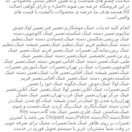
سلامت چشم های شماست و به همین خاطر تمامی محصولاتی که
در این فروشگاه عرضه می شوند،«اصل» و دارای گواهی اصالت
کالا هستند.هدف ما،عرضه ی محصولات باکیفیت با قیمت های
واقعی است.
انجام کلیه خدمات عینک,جوشکاری،تعمیر فنر،تعمیر لولا،جوش
تیتانیوم،تعمیر دسته عینک شکسته,تعمیر عینک کائوچویی,دسته
عینک ورزشی,شکستن دسته عینک,چسباندن دسته عینک,تنظیم
دسته عینک,تنظیم فریم عینک,تنظیم عینک,تعمیر شیشه عینک,تنظیم
عینک ریبن,نمایندگی تعمیرات عینک,تعمیر فریم عینک,تعمیر عینک
ری بن,تعمیر تخصصی عینک,تعمیر دسته عینک,تعمیر عینک
طبی,عینک,تعمیر دسته عینک افتابی,تعویض دسته عینک,تعمیر عینک
کائوچویی,تعمیرات عینک در تهران,تعمیرات عینک,آموزش تعمیرات
عینک,تعمیر شیشه عینک آفتابی,تعمیر قاب عینک,تعمیر دسته عینک
شکسته,تعویض دسته عینک,تعمیر عینک آفتابی,تعمیر فریم
عینک,لولا عینک,جوش عینک,چگونه عینک خود را تعمیر
کنیم,تعمیرات عینک آنلاین,تعمیر لولا عینک,تعمیر عینک آنلاین,تعمیر
عینک مرکز تهران,تعمیر عینک غرب تهران,تعمیر عینک شمال
تهران,پاره شدن نخ عینک,در آمدن شیشه عینک,کج شدن عینک,در
آمدن دسته عینک,آبکاری عینک,رنگ کردن عینک,شست و شوی
عینک,شکستن عینک فلزی,تعمیر عینک بچه گانه,دسته Rey
Ban,دسته AO,دسته Police,دسته Chopard می باشد.با کمترین
تغییرات بر روی ظاهر عینک شما,تعمیرات مجیک برای صرفه جویی
در وقت شما مشتریان عزیز با سیستم تحویل فوری در خدمت