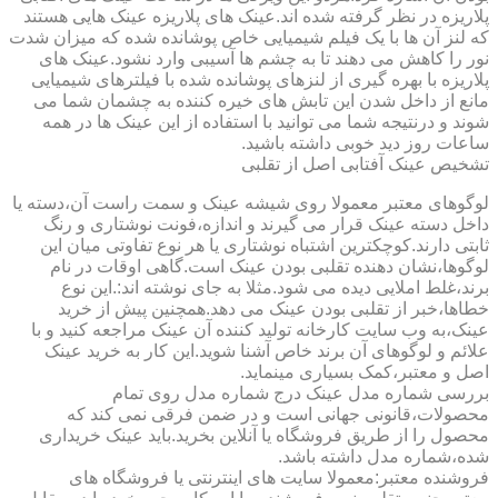
پلاریزه در نظر گرفته شده اند.عینک های پلاریزه عینک هایی هستند
که لنز آن ها با یک فیلم شیمیایی خاص پوشانده شده که میزان شدت
نور را کاهش می دهند تا به چشم ها آسیبی وارد نشود.عینک های
پلاریزه با بهره گیری از لنزهای پوشانده شده با فیلترهای شیمیایی
مانع از داخل شدن این تابش های خیره کننده به چشمان شما می
شوند و درنتیجه شما می توانید با استفاده از این عینک ها در همه
ساعات روز دید خوبی داشته باشید.
تشخیص عینک آفتابی اصل از تقلبی
لوگوهای معتبر معمولا روی شیشه عینک و سمت راست آن،دسته یا
داخل دسته عینک قرار می گیرند و اندازه،فونت نوشتاری و رنگ
ثابتی دارند.کوچکترین اشتباه نوشتاری یا هر نوع تفاوتی میان این
لوگوها،نشان دهنده تقلبی بودن عینک است.گاهی اوقات در نام
برند،غلط املایی دیده می شود.مثلا به جای نوشته اند:.این نوع
خطاها،خبر از تقلبی بودن عینک می دهد.همچنین پیش از خرید
عینک،به وب سایت کارخانه تولید کننده آن عینک مراجعه کنید و با
علائم و لوگوهای آن برند خاص آشنا شوید.این کار به خرید عینک
اصل و معتبر،کمک بسیاری مینماید.
بررسی شماره مدل عینک درج شماره مدل روی تمام
محصولات،قانونی جهانی است و در ضمن فرقی نمی کند که
محصول را از طریق فروشگاه یا آنلاین بخرید.باید عینک خریداری
شده،شماره مدل داشته باشد.
فروشنده معتبر:معمولا سایت های اینترنتی یا فروشگاه های