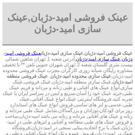
عینک فروشی امید-دژبان,عینک
سازی امید-دژبان
عینک فروشی امید-دژبان
,
عینک سازی امید-دژبان
عینک فروشی امید-
دژبان
,
عینک سازی امید-دژبان
,آدرس شعبه 1 :تهران شاهین شمالی
بیست متری گلستان شعبه 2 :تهران شهران جنوبی تلفن **-با تخفیف
مشاوره رایگان شبانه روزی کارگران مجرب عینک فروشی محدوده
امید-دژبان,
عینک سازی محدوده امید-دژبان
,
عینک فروشی منطقه
امید-دژبان
,عینک سازی منطقه امید-دژبان,عینک فروشی,عینک
سازی,انواع عینک های آفتابی و طبی زنانه و مردانه و فریم عینک
طبی,خرید عینک خود را آسان،سریع و ایمن در سراسر ایران با عینک
تجربه کنید.فروشگاه اینترنتی عینک انواع عینک آفتابی،عینک
طبی،عدسی،و لنز های تماسی,فروش انواع عینک های استاندارد
روز برای کودکان،نوزادان و بزرگسالان.شامل عینک طبی مردانه و
زنانه و عینک های آفتابی مردانه و زنانه می باشد امید-دژبان,ساخت
و فروش عینک های طبی،مطالعه و آفتابی و لنزهای طبی در امید-
دژبان,عینک با نرخ اتحادیه,بینایی سنجی در امید-دژبان,فروشگاه
عینک در امید-دژبان,فروش عمده و تک انواع عینک آفتابی و طبی و