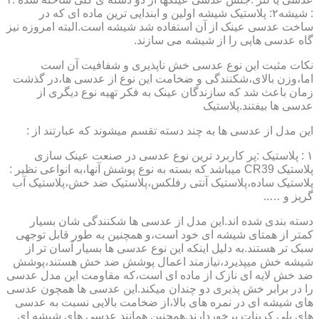
: شیشه۲: پلاستیک شیشه اولین و ابندایی ترین ماده ای که در
ساخت عدسی عینک از آن استفاده شد شیشه است.البته امروزه نیز
گاه عدسی هایی را از شیشه می سازند.
نکات مثبت این نوع عدسی خش ناپذیری و شفافیت آن است
اما،وزن بالای،شکنندگی و ضخامت این نوع از عدسی ها،در گذشت
زمان باعث شد که سازندگان عینک به فکر تهیه نوع دیگری از
عدسی ها بیفتند.پلاستیک
این مدل از عدسی ها به چند دسته تقسم میشوند که عبارتند از :
۱ : پلاستیک :پر کاربرد ترین نوع عدسی در صنعت عینک سازی
پلاستیک CR39 میباشد که بسته به نوع پوشش آنها،به انواعی نظیر :
پلاستیک ساده،پلاستیک آنتی رفلکس،پلاستیک ضد خش،پلاستیک آب
گریز و …..
دسته بندی شده اند.این مدل از عدسی ها شکنندگی شان بسیار
کمتر از همتای شیشه ای خود است،و همچنین به طور قابل توجهی
سبک تر هستند.به دلیل اینکه این نوع عدسی ها بسیار آسان تر از
شیشه خش میپذیرد،نیازمند اعمال پوشش ضد خش هستند،پوشش
ضد خش لایه ای نازک از ماده ای است،که مقاومت این مدل عدسی
را در برابر خش پذیری دو چندان میکند.این عدسی ها همچون عدسی
های شیشه ای در نمره های بالا،از ضخامت بالایی نسبت به عدسی
های پلی کربنات برخوردارند.همچنین همانند عدسی های شیشه ای