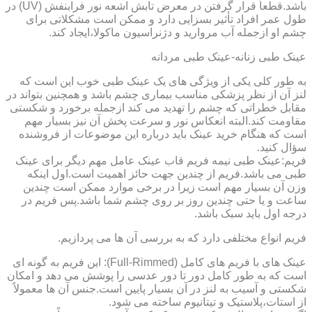
باشد.قطعاً قرار گرفتن در معرض تابش اشعه نور فرابنفش (UV) در
طول عمر افراد تأثیر بسزایی دارد و ممکن است مشکلاتی برای
چشم او ازجمله آب مروارید و دژنراسیون ماکولا،ایجاد کند.
عینک طبی زنانه-عینک طبی مردانه
به طور کلی یکی از ویژگی های یک عینک طبی خوب این است که
لنز آن از نظر پزشکی مناسب بیماری چشم باشد و همچنین بتواند در
مقابل خطراتی که چشم را تهدید می کند ازجمله برخورد و شکستی
مقاومت کند.البته انعکاس نور و سرعت پخش آن نیز بسیار مهم
است که هنگام خرید عینک باید درباره این موضوعات از فروشنده
سؤال کنید.
فریم:عینک طبی نیمه فریم قاب عینک عامل مهم دیگر برای عینک
طبی می باشد.فریم از چندین جهت حائز اهمیت است.اول اینکه
وزن آن بسیار مهم است زیرا در برخی موارد ممکن است چندین
ساعت و یا حتی چندین روز بر روی چشم شما باشد.پس فریم در
درجه اول باید سبک باشد.
فریم انواع مختلفی دارد که به بررسی آن ها می پردازیم.
عینک های با فریم های کامل (Full-Rimmed): این فریم به گونه ای
است که به طور کامل دور تا دور عدسی را پوشش می دهد و امکان
شکستی و آسیب به لنز در آن بسیار پایین است.جنس آن ها معمولاً
از استات،پلاستیک و تیتانیوم ساخته می شود.