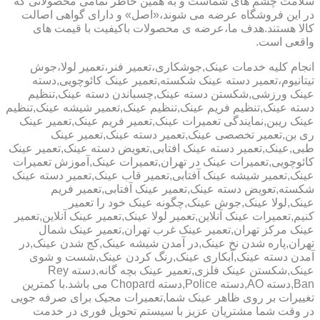
سلامت چشم های شماست و به همین خاطر تمامی محصولاتی که
در این فروشگاه عرضه می شوند،«اصل» و دارای گواهی اصالت
کالا هستند.هدف ما،عرضه ی محصولات باکیفیت با قیمت های
واقعی است.
انجام کلیه خدمات عینک,جوشکاری،تعمیر فنر،تعمیر لولا،جوش
تیتانیوم،تعمیر دسته عینک شکسته,تعمیر عینک کائوچویی,دسته
عینک ورزشی,شکستن دسته عینک,چسباندن دسته عینک,تنظیم
دسته عینک,تنظیم فریم عینک,تنظیم عینک,تعمیر شیشه عینک,تنظیم
عینک ریبن,نمایندگی تعمیرات عینک,تعمیر فریم عینک,تعمیر عینک
ری بن,تعمیر تخصصی عینک,تعمیر دسته عینک,تعمیر عینک
طبی,عینک,تعمیر دسته عینک افتابی,تعویض دسته عینک,تعمیر عینک
کائوچویی,تعمیرات عینک در تهران,تعمیرات عینک,آموزش تعمیرات
عینک,تعمیر شیشه عینک آفتابی,تعمیر قاب عینک,تعمیر دسته عینک
شکسته,تعویض دسته عینک,تعمیر عینک آفتابی,تعمیر فریم
عینک,لولا عینک,جوش عینک,چگونه عینک خود را تعمیر
کنیم,تعمیرات عینک آنلاین,تعمیر لولا عینک,تعمیر عینک آنلاین,تعمیر
عینک مرکز تهران,تعمیر عینک غرب تهران,تعمیر عینک شمال
تهران,پاره شدن نخ عینک,در آمدن شیشه عینک,کج شدن عینک,در
آمدن دسته عینک,آبکاری عینک,رنگ کردن عینک,شست و شوی
عینک,شکستن عینک فلزی,تعمیر عینک بچه گانه,دسته Rey
Ban,دسته AO,دسته Police,دسته Chopard می باشد.با کمترین
تغییرات بر روی ظاهر عینک شما,تعمیرات مجیک برای صرفه جویی
در وقت شما مشتریان عزیز با سیستم تحویل فوری در خدمت