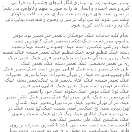
بیشتر می شود (در این بیماری انگار لنزهای چشم را مه فرا می
گیرد و شما اجسام و انسان ها را به صورت مبهم و ناواضح می بینید)
در ضمن اشعه های خورشید باعث بیماری تخریب بافت ماکولای
چشم می شوند که می تواند بر میزان وضوح و شفافیت بینایی تاثیر
بگذارد و حتی باعث کوری شود.
انجام کلیه خدمات عینک,جوشکاری،تعمیر فنر،تعمیر لولا،جوش
تیتانیوم،تعمیر دسته عینک شکسته,تعمیر عینک کائوچویی,دسته
عینک ورزشی,شکستن دسته عینک,چسباندن دسته عینک,تنظیم
دسته عینک,تنظیم فریم عینک,تنظیم عینک,تعمیر شیشه عینک,تنظیم
عینک ریبن,نمایندگی تعمیرات عینک,تعمیر فریم عینک,تعمیر عینک
ری بن,تعمیر تخصصی عینک,تعمیر دسته عینک,تعمیر عینک
طبی,عینک,تعمیر دسته عینک افتابی,تعویض دسته عینک,تعمیر عینک
کائوچویی,تعمیرات عینک در تهران,تعمیرات عینک,آموزش تعمیرات
عینک,تعمیر شیشه عینک آفتابی,تعمیر قاب عینک,تعمیر دسته عینک
شکسته,تعویض دسته عینک,تعمیر عینک آفتابی,تعمیر فریم
عینک,لولا عینک,جوش عینک,چگونه عینک خود را تعمیر
کنیم,تعمیرات عینک آنلاین,تعمیر لولا عینک,تعمیر عینک آنلاین,تعمیر
عینک مرکز تهران,تعمیر عینک غرب تهران,تعمیر عینک شمال
تهران,پاره شدن نخ عینک,در آمدن شیشه عینک,کج شدن عینک,در
آمدن دسته عینک,آبکاری عینک,رنگ کردن عینک,شست و شوی
عینک,شکستن عینک فلزی,تعمیر عینک بچه
گانه,دسته,دسته,دسته,دسته می باشد.با کمترین تغییرات بر روی
ظاهر عینک شما,تعمیرات مجیک برای صرفه جویی در وقت شما