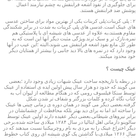
برای جلوگیری از نفوذ اشعه فرابنفش به چشم نیازمند اعمال
پوشش ضد فرابنفش هستند.
۲ : پلی کربنات:پلی کربنات یکی از بهترین مواد برای ساختن عدسی
های عینک است.عدسی های پلی کربنات به شدت در برابر شکنندگی
مقاوم هستند،به علاوه از عدسی های شیشه ای یا پلاستیکی هم
نمره،نازک تر و سبک ترند.ویژگی مثبت دیگر آنها این است که به
طور کل مانع نفوذ اشعه فرابنفش می شوند،البته ؛این عیب در آنها
وجود دارد که در نمره های بالا دید جانبی را بیشتر از همتایان دیگر
خود محدود میکنند.
عینک چیست ؟
در ربطه با تاریخچه ساخت عینک شبهات زیادی وجود دارد ؛بعضی
می گویند که حدود دو هزار سال پیش اولین ایده ی استفاده از عینک
توسط سنکا فیلسوف رومی که در هنگام مطالعه از لیوان آب به
کتاب نگاه کرده و کلمات بزرگتر و شفاف تر شدن شکل
گرفته.بعضی دیگر می گویند در همان دوره ی زمانی چینی ها عینک
را ساخته اند اما نه برای دید بهتر بلکه محافظت از چشمانشان در
برابر نیروهای شیطانی.بعضی دیگر عقیده دارند اولین عینک توسط
سالوینو دارماتی اهل ایتالیا در سال ۱۲۸۴ میلادی ساخته شده،برخی
دیگر اختراع عینک را به مردی به نام روچربیکنبا نسبت میدهند که در
سال ۱۲۶۶ میلادی،با گذاشتن یک گوی شیشه ای روی کتاب خطوط