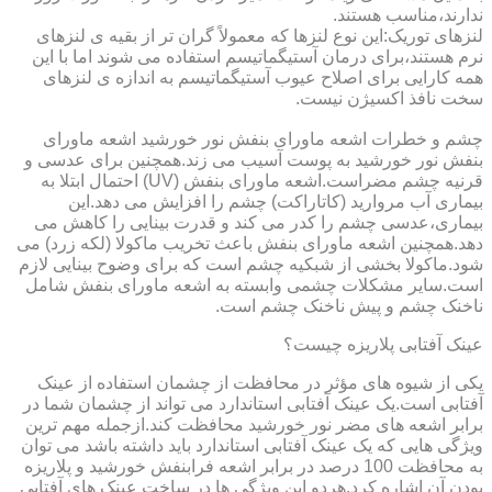
ندارند،مناسب هستند.
لنزهای توریک:این نوع لنزها که معمولاً گران تر از بقیه ی لنزهای
نرم هستند،برای درمان آستیگماتیسم استفاده می شوند اما با این
همه کارایی برای اصلاح عیوب آستیگماتیسم به اندازه ی لنزهای
سخت نافذ اکسیژن نیست.
چشم و خطرات اشعه ماورای بنفش نور خورشید اشعه ماورای
بنفش نور خورشید به پوست آسیب می زند.همچنین برای عدسی و
قرنیه چشم مضراست.اشعه ماورای بنفش (UV) احتمال ابتلا به
بیماری آب مروارید (کاتاراکت) چشم را افزایش می دهد.این
بیماری،عدسی چشم را کدر می کند و قدرت بینایی را کاهش می
دهد.همچنین اشعه ماورای بنفش باعث تخریب ماکولا (لکه زرد) می
شود.ماکولا بخشی از شبکیه چشم است که برای وضوح بینایی لازم
است.سایر مشکلات چشمی وابسته به اشعه ماورای بنفش شامل
ناخنک چشم و پیش ناخنک چشم است.
عینک آفتابی پلاریزه چیست؟
یکی از شیوه های مؤثر در محافظت از چشمان استفاده از عینک
آفتابی است.یک عینک آفتابی استاندارد می تواند از چشمان شما در
برابر اشعه های مضر نور خورشید محافظت کند.ازجمله مهم ترین
ویژگی هایی که یک عینک آفتابی استاندارد باید داشته باشد می توان
به محافظت 100 درصد در برابر اشعه فرابنفش خورشید و پلاریزه
بودن آن اشاره کرد.هردو این ویژگی ها در ساخت عینک های آفتابی