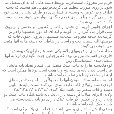
فریم نیز معروف است.فریم،توسط دسته هایی که به آن متصل می
شود،بر روی صورت تنظیم می گردد.فریمهایی هم هستند که دسته
ندارند و در عوض به وسیله ی فشارهای دو طرف بینی در محل خود
قرار می گیرند ویا بر روی فریم دیگری سوار می شوند و یا در دست
نگه داشته می شوند
اجزای جلویی فریم :آن بخش از قاب را که بین دو عدسی و بر روی
بینی قرار می گیرد را پل گویند و لبه ای که دور عدسیهـا را در بر
گرفته،به حدقه معروف است.به قسمتهای بیرونی جلوی قاب که
درمنتها الیه سمت چپ و راست،در نقاطی که دسته ها به آنها متصل
می شوند،می گویند.
تعداد معدودی از فریمهای پلاستیکی،هنوز هم دارای یک پوشش
فلزی در قسمت بیرونی بوده که پرچهایی جهت نگهداری لولا به آنها
متصل شده است.(شکل زیر)
لولاها،دسته ها را به قاب عینک متصل می کنند و تعداد پایه هایشان
فرد است.تعداد پایه ها،سه،پنج و یا هفت است.لولا ها ممکن است که
از نظر ساختمان با هم تفاوت داشته باشند.
اما،به منظور ساده نمودن،آنها را معمولاً بر اساس تعداد پایه های
لولای دسته ولولای قاب طبقه بندی می کنند.نسبت پایه ها مابین
دسته و قاب متغیر می باشد.مثلاً،۲به۱،۱به۲،۳به۲،۲به۳،۴به۳
و۳به۴٫(برای مثال،اگر دسته،دارای یک پایه باشد،آنگاه قاب عینک دو
پایه دارد و بر عکس اگر قاب عینک دارای دو پایه باشد،دسته می
بایست یک پایه داشته باشد.)
بعضی از فریمها دارای پد می باشند.پد،قطعه ای پلاستیکی است که
بر روی بینی قرار می گیرد،تا فریم را نگه دارد.پدها ممکن است