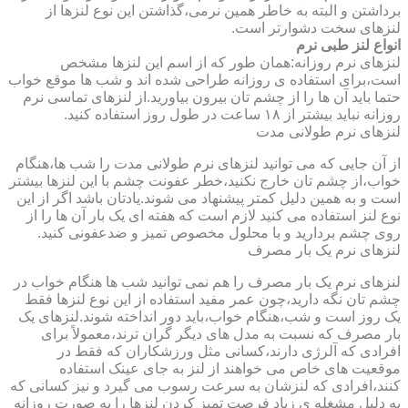
برداشتن و البته به خاطر همین نرمی،گذاشتن این نوع لنزها از
لنزهای سخت دشوارتر است.
انواع لنز طبی نرم
لنزهای نرم روزانه:همان طور که از اسم این لنزها مشخص
است،برای استفاده ی روزانه طراحی شده اند و شب ها موقع خواب
حتما باید آن ها را از چشم تان بیرون بیاورید.از لنزهای تماسی نرم
روزانه نباید بیشتر از ۱۸ ساعت در طول روز استفاده کنید.
لنزهای نرم طولانی مدت
از آن جایی که می توانید لنزهای نرم طولانی مدت را شب ها،هنگام
خواب،از چشم تان خارج نکنید،خطر عفونت چشم با این لنزها بیشتر
است و به همین دلیل کمتر پیشنهاد می شوند.یادتان باشد اگر از این
نوع لنز استفاده می کنید لازم است که هفته ای یک بار آن ها را از
روی چشم بردارید و با محلول مخصوص تمیز و ضدعفونی کنید.
لنزهای نرم یک بار مصرف
لنزهای نرم یک بار مصرف را هم نمی توانید شب ها هنگام خواب در
چشم تان نگه دارید،چون عمر مفید استفاده از این نوع لنزها فقط
یک روز است و شب،هنگام خواب،باید دور انداخته شوند.لنزهای یک
بار مصرف که نسبت به مدل های دیگر گران ترند،معمولاً برای
افرادی که آلرژی دارند،کسانی مثل ورزشکاران که فقط در
موقعیت های خاص می خواهند از لنز به جای عینک استفاده
کنند،افرادی که لنزشان به سرعت رسوب می گیرد و نیز کسانی که
به دلیل مشغله ی زیاد فرصت تمیز کردن لنزها را به صورت روزانه