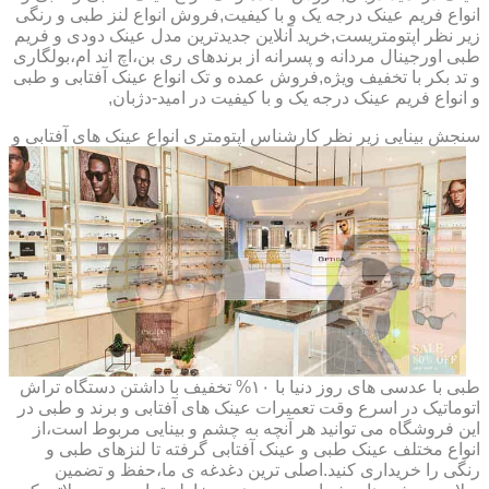
انواع فریم عینک درجه یک و با کیفیت,فروش انواع لنز طبی و رنگی
زیر نظر اپتومتریست,خرید آنلاین جدیدترین مدل عینک دودی و فریم
طبی اورجینال مردانه و پسرانه از برندهای ری بن،اچ اند ام،بولگاری
و تد بکر با تخفیف ویژه,فروش عمده و تک انواع عینک آفتابی و طبی
و انواع فریم عینک درجه یک و با کیفیت در امید-دژبان,
سنجش بینایی زیر نظر کارشناس
اپتومتری انواع عینک های آفتابی و
طبی با عدسی های روز دنیا با ۱۰% تخفیف با داشتن دستگاه تراش
اتوماتیک در اسرع وقت تعمیرات عینک های آفتابی و برند و طبی در
این فروشگاه می توانید هر آنچه به چشم و بینایی مربوط است،از
انواع مختلف عینک طبی و عینک آفتابی گرفته تا لنزهای طبی و
رنگی را خریداری کنید.اصلی ترین دغدغه ی ما،حفظ و تضمین