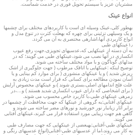
مشتریان عزیز با سیستم تحویل فوری در خدمت شماست.
انواع عینک
به­طور کلی،عینک وسیله ای است با کاربردهای مختلف برای چشمها
و یک وسیله­ی تزئینی برای چهره که به­علت کثرت در تنوع مدل و
انواع کاربردی آنها،اشاره­ی مختصری به آن می گردد.
۱٫عینکهای طبی
به آن دسته از عینکهایی که،عدسیهای تجویزی،جهت رفع عیوب
انکساری در آنها نصب می شود،عینکهای طبی می گویند؛ که در
مدلهای گوناگون و با مواد مختلف ساخته می شوند.
توضیح اینکه :عینکهایی با اتاقک مرطوب ( جهت جلوگیری از اشک
ریزش شدید ) و یا عینکهای منشوری ( برای موارد کم بینایی و یا
آسان نمودن مطالعه برای کسانی که قرار است مدت زیادی به
علت فلج اندامهای اصلی،بستری شوند )،و عینکهای مخصوص آرایش
( برای اشخاصی که دارای عیوب انکساری شدید هستند ) و…،در
زمره­ی عینکهای طبی،با کاربرد خاص محسوب می شوند.
عینکهای آفتابی:به گروهی از عینکها که جهت محافظت از چشمها در
برابر آثار زیانبار نور خورشید و نورهای مضر ساخته می شوند و
گاهی هم جهت زیبایی مورد استفاده قرار می گیرند،عینکهای آفتابی
می گویند.
عینکهای طبی-آفتابی:به­بعضی از عینکهایی که جهت مصارف طبی
به کار می روند،اما از عدسیهای طبی-آفتابی(انواع عدسیهای رنگی و