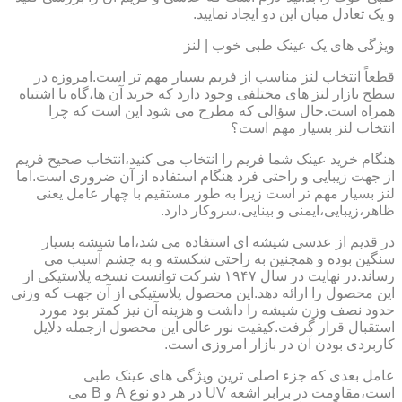
و یک تعادل میان این دو ایجاد نمایید.
ویژگی های یک عینک طبی خوب | لنز
قطعاً انتخاب لنز مناسب از فریم بسیار مهم تر است.امروزه در
سطح بازار لنز های مختلفی وجود دارد که خرید آن ها،گاه با اشتباه
همراه است.حال سؤالی که مطرح می شود این است که چرا
انتخاب لنز بسیار مهم است؟
هنگام خرید عینک شما فریم را انتخاب می کنید،انتخاب صحیح فریم
از جهت زیبایی و راحتی فرد هنگام استفاده از آن ضروری است.اما
لنز بسیار مهم تر است زیرا به طور مستقیم با چهار عامل یعنی
ظاهر،زیبایی،ایمنی و بینایی،سروکار دارد.
در قدیم از عدسی شیشه ای استفاده می شد،اما شیشه بسیار
سنگین بوده و همچنین به راحتی شکسته و به چشم آسیب می
رساند.در نهایت در سال ۱۹۴۷ شرکت توانست نسخه پلاستیکی از
این محصول را ارائه دهد.این محصول پلاستیکی از آن جهت که وزنی
حدود نصف وزن شیشه را داشت و هزینه آن نیز کمتر بود مورد
استقبال قرار گرفت.کیفیت نور عالی این محصول ازجمله دلایل
کاربردی بودن آن در بازار امروزی است.
عامل بعدی که جزء اصلی ترین ویژگی های عینک طبی
است،مقاومت در برابر اشعه UV در هر دو نوع A و B می