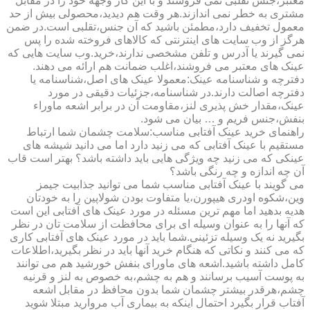
معتبر،جنس تقلبی نمی فروشند و با این کار وجهه خود را در مقابل
مشتری به خطر نمی اندازند.هر وقت هم دیدید،محصولی بیش از حد
معمول تخفیف دارد،مطمئن باشید که آن جنس،تقلبی است.در ضمن
هرگز از وب سایت های اینترنتی که کالاهای فروخته شده را پس
نمی گیرند یا آدرس و تلفن مشخصی ندارند،خرید.وب سایت هایی که
عینک های معتبر می فروشند،اغلب ضمانت هم ارائه می دهند.
دفترچه و شناسنامه عینک:معمولا عینک های اصل،شناسنامه یا
دفترچه اصالت دارند.در شناسنامه،جزئیات دقیقی در مورد
عینک،مقدار خش پذیری لنز،مقاومت آن در برابر اشعه ماوراء
بنفش،جنس فریم و … بیان می شود.
راهنمای خرید عینک آفتابی مناسب:سلامت چشمان شما ارتباط
مستقیم با عینک آفتابی که می زنید دارد اما می دانید شیشه های
عینکی که می زنید چه ویژگی هایی باید داشته باشد؟ بهتر است قاب
آن چه اندازه و چه رنگی باشد؟
می گویند با عینک آفتابی مناسب شما می توانید جذابیت جیمز
وین،شکوه اودری هیپورن،یا متفاوت بودن شولاپین را به خودتان
هدیه بدهید اما مهم ترین مسئله در مورد عینک های آفتابی این است
که آنها را به عنوان وسیله ای برای محافظت از سلامت تان در نظر
بگیرید نه یک وسیله تزئینی.شما باید در مورد عینک های آفتابی کاری
که می کنند و نکاتی که هنگام خرید آنها باید در نظر بگیرید،اطلاعات
کامل داشته باشید.اشعه های ماورای بنفش خورشید هم می توانند
به پوست آسیب برسانند و هم به چشم،به خصوص به لنز و قرنیه
چشم،هرقدر بیشتر چشمان شما بدون محافظ در مقابل اشعه
آفتاب قرار بگیرد احتمال اینکه به بیماری آب مروارید مبتلا شوید