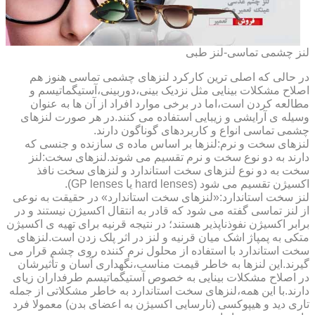
لنز چشمی تماسی-لنز طبی
در حالی که اصلی ترین کارکرد لنزهای چشمی تماسی هنوز هم
اصلاح مشکلات بینایی مثل نزدیک بینی،دوربینی،آستیگماتیسم و
مطالعه کردن است،اما در برخی موارد افراد از آن ها به عنوان
وسیله ی آرایشی و زیبایی استفاده می کنند.در هر صورت لنزهای
چشمی تماسی انواع و کاربردهای گوناگون دارند.
لنزهای سخت و نرم:لنزها بر اساس ماده ی سازنده و جنسی که
دارند به دو نوع سخت و نرم تقسیم می شوند.لنزهای سخت:لنز
سخت به دو نوع لنزهای سخت استاندارد و لنزهای سخت نافذ
اکسیژن تقسیم می شود (hard lenses یا GP lenses).
لنز سخت استاندارد:«لنزهای سخت استاندارد» در حقیقت به نوعی
از لنز تماسی گفته می شود که قادر به انتقال اکسیژن نیستند و در
برابر اکسیژن نفوذناپذیر هستند؛ در نتیجه قرنیه برای تهیه ی اکسیژن
متکی به پمپاژ اشک میان قرنیه و لنز در اثر پلک زدن است.لنزهای
سخت استاندارد با استفاده از محلول نرم کننده روی چشم قرار می
گیرند.این لنزها به خاطر قیمت مناسب،نگهداری آسان و تأثیرشان
در اصلاح مشکلات بینایی به خصوص آستیگماتیسم طرفداران زیای
دارند.با این همه،لنزهای سخت استاندارد به خاطر مشکلاتی از جمله
تاری دید و هیپوکسی (نارسایی اکسیژن به اعضای بدن) معمولا فرد