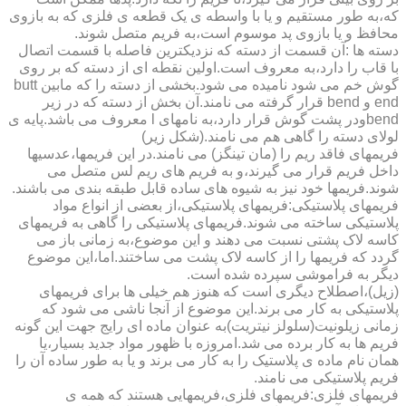
که،به طور مستقیم و یا با واسطه ی یک قطعه ی فلزی که به بازوی
محافظ و یا بازوی پد موسوم است،به فریم متصل شوند.
دسته ها :آن قسمت از دسته که نزدیکترین فاصله با قسمت اتصال
با قاب را دارد،به معروف است.اولین نقطه ای از دسته که بر روی
گوش خم می شود نامیده می شود.بخشی از دسته را که مابین butt
end و bend قرار گرفته می نامند.آن بخش از دسته که در زیر
bendودر پشت گوش قرار دارد،به نامهای l معروف می باشد.پایه ی
لولای دسته را گاهی هم می نامند.(شکل زیر)
فریمهای فاقد ریم را (مان تینگز) می نامند.در این فریمها،عدسیها
داخل فریم قرار می گیرند،و به فریم های ریم لس متصل می
شوند.فریمها خود نیز به شیوه های ساده قابل طبقه بندی می باشند.
فریمهای پلاستیکی:فریمهای پلاستیکی،از بعضی از انواع مواد
پلاستیکی ساخته می شوند.فریمهای پلاستیکی را گاهی به فریمهای
کاسه لاک پشتی نسبت می دهند و این موضوع،به زمانی باز می
گردد که فریمها را از کاسه لاک پشت می ساختند.اما،این موضوع
دیگر به فراموشی سپرده شده است.
(زیل)،اصطلاح دیگری است که هنوز هم خیلی ها برای فریمهای
پلاستیکی به کار می برند.این موضوع از آنجا ناشی می شود که
زمانی زیلونیت(سلولز نیتریت)به عنوان ماده ای رایج جهت این گونه
فریم ها به کار برده می شد.امروزه با ظهور مواد جدید بسیار،یا
همان نام ماده ی پلاستیک را به کار می برند و یا به طور ساده آن را
فریم پلاستیکی می نامند.
فریمهای فلزی:فریمهای فلزی،فریمهایی هستند که همه ی