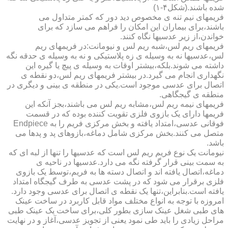
شده باشند.(شکل۴-۱)
فریمهای نیم تنه ی مخصوص دید دور که کمتر متداول می
باشند،برای بیماران این امکان را فراهم می سازد که برای
خواندن،از زیر عدسیها نگاه کنند.
فریمهای ریم لس،شبه ریم لس و نیومانت:در فریمهای ریم
لس،عدسیها نه به وسیله ی زه پلاستیکی و نه به وسیله ی حدقه نگه
داشته می شوند.بلکه،بیشتر اوقات به وسیله ی پیچ یا گیره این
نگهداری انجام می گیرد.در بیشتر فریمهای ریم لس،دو نقطه ی
اتصال برای عدسی موجود است.یکی در منطقه ی بینی و دیگری در
منطقه ی گیجگاهی.
فریمهای نیمه ریم لس،مشابه ریم لس می باشند،بجز آنکه این
فریمها دارای یک بازوی فلزی تقویت کننده بوده که در قسمت
فوقانی عدسی،امتداد یافته و بخش مرکزی فریم را به Endpiece
متصل می کنند.بخش مرکزی شامل دماغه،بازوهای پد و پدها می
باشد.
نیومانت یک نوع فریم ریم لس است که عدسیها را تنها از لبه ای که
به سمت بینی قرار گرفته نگه می دارد.عدسیها در ناحیه ی
دماغه،اتصال یافته اند و اتصال دسته ها به فریم،توسط یک بازوی
فلزی برقرار می شود که در پشت عدسی به طرف گیجگاه امتداد
یافته است.بنابراین،تنها یک نقطه ی اتصال برای عدسی وجود دارد.
امروزه با توجه به انواع مختلف مواد قابل کاربرد در ساخت عینک
های طبی شغل عینک سازی بطور کلی،برای ساخت یک عینک طبی
مراحل زیادی را باید طی نمود یعنی از تجویز عدسی،آغاز و در نهایت