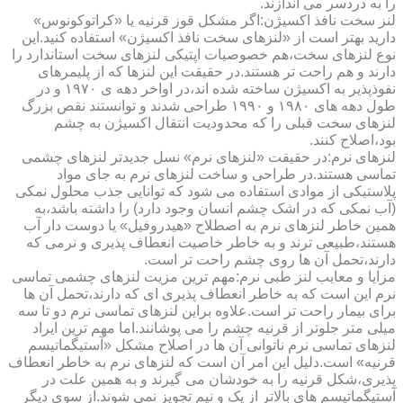
را به دردسر می اندازند.
لنز سخت نافذ اکسیژن:اگر مشکل قوز قرنیه یا «کراتوکونوس»
دارید بهتر است از «لنزهای سخت نافذ اکسیژن» استفاده کنید.این
نوع لنزهای سخت،هم خصوصیات اپتیکی لنزهای سخت استاندارد را
دارند و هم راحت تر هستند.در حقیقت این لنزها که از پلیمرهای
نفوذپذیر به اکسیژن ساخته شده اند،در اواخر دهه ی ۱۹۷۰ و در
طول دهه های ۱۹۸۰ و ۱۹۹۰ طراحی شدند و توانستند نقص بزرگ
لنزهای سخت قبلی را که محدودیت انتقال اکسیژن به چشم
بود،اصلاح کنند.
لنزهای نرم:در حقیقت «لنزهای نرم» نسل جدیدتر لنزهای چشمی
تماسی هستند.در طراحی و ساخت لنزهای نرم به جای مواد
پلاستیکی از موادی استفاده می شود که توانایی جذب محلول نمکی
(آب نمکی که در اشک چشم انسان وجود دارد) را داشته باشد،به
همین خاطر لنزهای نرم به اصطلاح «هیدروفیل» یا دوست دار آب
هستند،طبیعی ترند و به خاطر خاصیت انعطاف پذیری و نرمی که
دارند،تحمل آن ها روی چشم راحت تر است.
مزایا و معایب لنز طبی نرم:مهم ترین مزیت لنزهای چشمی تماسی
نرم این است که به خاطر انعطاف پذیری ای که دارند،تحمل آن ها
برای بیمار راحت تر است.علاوه براین لنزهای تماسی نرم دو تا سه
میلی متر جلوتر از قرنیه چشم را می پوشانند.اما مهم ترین ایراد
لنزهای تماسی نرم ناتوانی آن ها در اصلاح مشکل «آستیگماتیسم
قرنیه» است.دلیل این امر آن است که لنزهای نرم به خاطر انعطاف
پذیری،شکل قرنیه را به خودشان می گیرند و به همین علت در
آستیگماتیسم های بالاتر از یک و نیم تجویز نمی شوند.از سوی دیگر