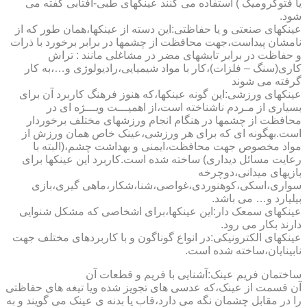
یا فتوکرومیک ) استفاده می کنند عینکهای طبی-آفتابی گفته می
شود.
عینکهای صنعتی و یا حفاظتی:این دسته از عینکها،همان طور که از
نامشان پیداست،جهت محافظت از چشمها در برابر برخورد با ذرات
و حفاظت در برابر تابشهای مضر در مشاغلی مانند : تراش
کاری(سنگ – فلزات)،کار با مواد شیمیایی،رادیولوژی و…،به کار
گرفته می شوند
عینکهای ورزشی:این گونه عینکها،که هنوز فرهنگ کاربرد آن برای
بسیاری از مـردم ناشناخته است،از اهمیـــت ویـــژه ای در
محافظت از چشمها در هنگام انجام ورزشهای مختلف برخوردار
است.به­گونه ای که برای هر ورزشی،عینک خاص همان ورزش از
مواد مخصوص جهت محافظت،ایمنی و بهداشت چشم،(البته با
رعایت مسائل دیداری) ساخته شده است.کاربرد این عینکها برای
بازیهای میدانی،دوچرخه
سواری،اسکی،کوهنوردی،غواصی،شنا،شکار،ماهی گیری،بازی
بیلیارد و… می باشد.
عینکهای سمعک دار:این عینکها،برای اشخاصی که مشکل شنوایی
دارند بکار می رود.
عینکهای الکترونیکی:در انواع گوناگون و با کاربردهای مختلف جهت
نابینایان،ساخته شده است.
ساختمان فریم عینک:آشنایی با فریم و قطعات آن
آن قسمت از عینک،که عدسی های تجویز شده ویا تیغه های حفاظتی
را در مقابل چشمان نگه می دارد،قاب یا بدنه ی عینک می گویند و به