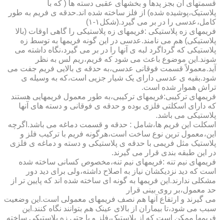
قسمتهای آن بجز پدها و بخشهای عقبی دسته ها ( که با
پلاستیک،پوشیده شده) از فلز ساخته شده اند.حدقه ی فریم به طور
کامل،عدسی را در بر می گیرد.(شکل۱-۱)
فریمهای زه پلاستیکی :فریمهای زه پلاستیکی را گاهی اوقات (بالا
پلاستیکی) هم می نامند.عدسی در این گونه فریمها به توسط زه
پلاستیکی که گرداگرد لبه ی آنها را در بر می گیرد،نگاه داشته می
شوند.این موضوع باعث می شود که فریم،ریم لس به نظر
آید.معمولاً قسمت فوقانی عدسی،به حدقه ی بالایی فریم جفت می
شود.بقیه ی عدسی دارای یک شیار جزیی است،که به وسیله ی
تراش هموار شده است.
فریمهای ترکیبی:فریمهای ترکیبی،به طور معمول فریمهایی هستند
که دارای اسکلتی فلزی بوده و حدقه ی فوقانی و دسته های آنها
پلاستیکی می باشد.
اسکلت این فریم ها،شامل : حدقه و قسمت دماغه می باشد.اگرچه
این،معمول ترین نوع ساخت است،هرگونه فریم با ترکیب فلز و
پلاستیک مثل فریمی با حدقه ی پلاستیکی و دسته و دماغه ی فلزی
در این طبقه بندی قرار می گیرند.
فریمهای نیم تنه :فریمهای نیم تنه،مخصوص کسانی ساخته شده
است که دید نزدیکشان نیاز به اصلاح داشته،ولی برای دید دور
مشکلی ندارند.این فریمها به گونه ای ساخته شده اند که پایین تر از
حد معمول،بر روی بینی قرار
می گیرند و ارتفاع آنها هم نصف فریمهای معمولی است.این وضعیت
سبب می شود،تا بیماران از بالای عینک هم بتوانند نگاه کنند.این
فریمها ممکن است که از پلاستیک،فلز و یا حتی زه پلاستیکی ساخته