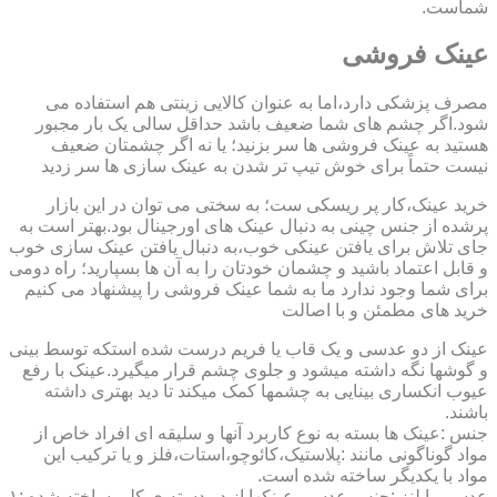
شماست.
عینک فروشی
مصرف پزشکی دارد،اما به عنوان کالایی زینتی هم استفاده می
شود.اگر چشم های شما ضعیف باشد حداقل سالی یک بار مجبور
هستید به عینک فروشی ها سر بزنید؛ یا نه اگر چشمتان ضعیف
نیست حتماً برای خوش تیپ تر شدن به عینک سازی ها سر زدید
خرید عینک،کار پر ریسکی ست؛ به سختی می توان در این بازار
پرشده از جنس چینی به دنبال عینک های اورجینال بود.بهتر است به
جای تلاش برای یافتن عینکی خوب،به دنبال یافتن عینک سازی خوب
و قابل اعتماد باشید و چشمان خودتان را به آن ها بسپارید؛ راه دومی
برای شما وجود ندارد ما به شما عینک فروشی را پیشنهاد می کنیم
خرید های مطمئن و با اصالت
عینک از دو عدسی و یک قاب یا فریم درست شده استکه توسط بینی
و گوشها نگه داشته میشود و جلوی چشم قرار میگیرد.عینک با رفع
عیوب انکساری بینایی به چشمها کمک میکند تا دید بهتری داشته
باشند.
جنس :عینک ها بسته به نوع کاربرد آنها و سلیقه ای افراد خاص از
مواد گوناگونی مانند :پلاستیک،کائوچو،استات،فلز و یا ترکیب این
مواد با یکدیگر ساخته شده است.
عدسی یا لنز :جنس عدسی عینکها از دو دسته ی کلی ساخته شده :۱