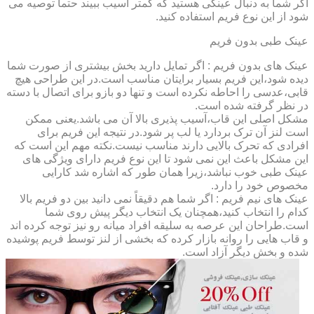
اگر شما به دنبال عینکی هستید که کمتر آسیب ببیند حتماً توصیه می
شود از این نوع فریم استفاده کنید.
عینک طبی بدون فریم
عینک های بدون فریم : اگر تمایل دارید بخش بیشتری از صورت شما
دیده شود،این فریم بسیار برایتان مناسب است.در این طراحی هیچ
قابی،عدسی را احاطه نکرده است و تنها دو بازو برای اتصال با دسته
در نظر گرفته شده است.
مشکل اصلی این قاب،آسیب پذیری بالا آن می باشد.یعنی ممکن
است لنز آن ترک بردارد یا لب پر شود.در نتیجه این فریم برای
افرادی که تحرک بالایی دارند مناسب نیست.نکته مهم این است که
این مشکل باعث این نمی شود تا این نوع فریم دارای ویژگی های
عینک طبی خوب نباشد،زیرا همان طور که اشاره شد کارایی
مخصوص خود را دارد.
عینک های نیم فریم : اگر شما هم دقیقاً نمی دانید بین دو فریم بالا
کدام را انتخاب کنید،همچنان یک انتخاب دیگر پیش روی شما
است.طراحان این عرصه به سلیقه افراد میانه رو نیز توجه کرده اند
و قاب هایی را روانه بازار کرده که بخشی از لنز توسط فریم پوشیده
شده و بخش دیگر آزاد است.