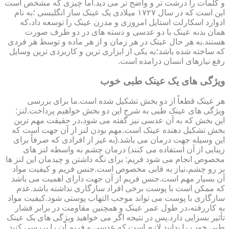
و کلمات را درشت تر و واضح تر می دید.اما چیزی که مشخص است
این است که در سال ۱۷۲۷ میلادی یک عینک ساز انگلیسی ؛به نام
ادوارد اسکارلت استایل امروزی و مدرن عینک را توسعه داد،که
همان بدنه عینک با دو عدسی و دسته های در دو طرف صورت
هستند.به هر حال عینک در هر زمان و از هر ماده و توسط هر فردی
که ساخته شده باشد؛به یکی از ابزاری ترین و کاربردی ترین وسایل
رفع نیازهای انسان درامده است.
ویژگی های یک عینک طبی خوب
هر عینک قطعاً از دو بخش تشکیل شده است.ما برای بررسی
ویژگی های عینک طبی به شرح این دو بخش خواهیم پرداخت.لنز:
این بخش که به آن عدسی نیز گفته می شود،در حقیقت مهم ترین
بخش تشکیل دهنده عینک است.مهم بودن لنز از آن جهت است که
این وسیله جهت درمان می باشد.(به غیر از افرادی که صرفاً برای
زیبایی از آن استفاده می کنند) درمان چشم به واسطه لنز های
مخصوص انجام می شود فریم: برای نگه داشتن و چیدمان این لنز ها
بر رو چشم،نیاز به قابی مخصوص است.جنس فریم و کیفیت مواد
آن بسیار مهم است.جنس فریم از آن جهت دارای اهمیت می باشد
که ممکن است با پوست برخی افراد سازگاری نداشته باشد.عدم
سازگاری با پوست می تواند موجب التهاب پوستی شود.کیفیت مواد
به کاررفته،در طول عمر عینک و همچنین مقاومت در برابر فشار
تأثیر بسزایی دارد.پس در نتیجه اگر می خواهید ویژگی های یک عینک
طبی خوب را بدانید لازم است که عدسی و فریم آن را بررسی کنید