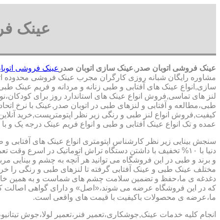
عینک فر
عینک فروشی اتوبان صدر
,
عینک سازی اتوبان صدر
عینک فروشی اتوبا
مشاوره رایگان شبانه روزی کارگران مجرب عینک فروشی محدوده ات
سازی,انواع عینک های آفتابی و طبی زنانه و مردانه و فریم عینک طبی
لنز های تماسی,فروش انواع عینک های استاندارد روز برای کودکان،نو
طبی،مطالعه و آفتابی و لنزهای طبی در اتوبان صدر,عینک با نرخ اتحاد
کیفیت,فروش انواع لنز طبی و رنگی زیر نظر اپتومتریست,خرید آنلاین 
عمده و تک انواع عینک آفتابی و طبی و انواع فریم عینک درجه یک و با 
سنجش بینایی زیر نظر کارشناس
اپتومتری انواع عینک های آفتابی و 
دنیا با ۱۰% تخفیف با داشتن دستگاه تراش اتوماتیک در اسرع وقت 
و برند و طبی در این فروشگاه می توانید هر آنچه به چشم و بینایی مر
مختلف عینک طبی و عینک آفتابی گرفته تا لنزهای طبی و رنگی را خری
دغدغه ی ما،حفظ و تضمین سلامت چشم های شماست و به همین خا
که در این فروشگاه عرضه می شوند،«اصل» و دارای گواهی اصالت کا
ما،عرضه ی محصولات باکیفیت با قیمت های واقعی است.
انجام کلیه خدمات عینک,جوشکاری،تعمیر فنر،تعمیر لولا،جوش تیتانیو