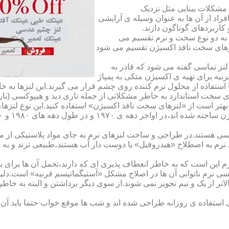
مشکلات بینایی مثل نزدیک
راد از آن ها به عنوان وسیله ی آرایشی
اربردهای گوناگون دارند.
 به دو نوع سخت و نرم تقسیم می
نزهای سخت نافذ اکسیژن تقسیم می شود
لنز تماسی گفته می شود که قادر به
قرنیه برای تهیه ی اکسیژن متکی به پمپاژ
ا استفاده از محلول نرم کننده روی چشم قرار می گیرند.این لنزها ب
ی سخت استاندارد به خاطر مشکلاتی از جمله تاری دید و هیپوکسی (نار
بهتر است از «لنزهای سخت نافذ اکسیژن» استفاده کنید.این نوع لنزه
ی هستند.در طراحی و ساخت لنزهای نرم به جای مواد پلاستیکی از م
 نرم به اصطلاح «هیدروفیل» یا دوست دار آب هستند،طبیعی ترند و به
این است که به خاطر انعطاف پذیری ای که دارند،تحمل آن ها برای بی
تماسی نرم ناتوانی آن ها در اصلاح مشکل «آستیگماتیسم قرنیه» است.د
لاتر از یک و نیم تجویز نمی شوند.از سوی دیگر برداشتن و البته به خ
تفاده ی روزانه طراحی شده اند و شب ها موقع خواب حتما باید آن ها ر