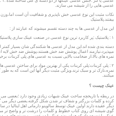
عدسی هایی را از شیشه می سازند.
نکات مثبت این نوع عدسی خش ناپذیری و شفافیت آن است اما،وزن ب
بیفتند.پلاستیک
این مدل از عدسی ها به چند دسته تقسم میشوند که عبارتند از :
۱ : پلاستیک :پر کاربرد ترین نوع عدسی در صنعت عینک سازی پلاستیک CR39 میباشد که بسته به نوع پوشش آنها،به انواعی نظیر : پلاستیک ساده،پلاستیک آنتی رفلکس،پلاستیک ضد خش،پلاستیک آب گریز و …..
دسته بندی شده اند.این مدل از عدسی ها شکنندگی شان بسیار کمتر ا
میپذیرد،نیازمند اعمال پوشش ضد خش هستند،پوشش ضد خش لایه ای 
نمره های بالا،از ضخامت بالایی نسبت به عدسی های پلی کربنات بر
۲ : پلی کربنات:پلی کربنات یکی از بهترین مواد برای ساختن عدسی
نمره،نازک تر و سبک ترند.ویژگی مثبت دیگر آنها این است که به طور کل 
میکنند.
عینک چیست ؟
در ربطه با تاریخچه ساخت عینک شبهات زیادی وجود دارد ؛بعضی می گو
کرده و کلمات بزرگتر و شفاف تر شدن شکل گرفته.بعضی دیگر می گویند
عینک را توسعه داد،که همان بدنه عینک با دو عدسی و دسته های در د