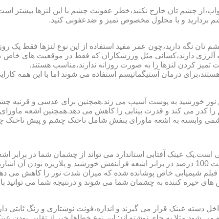
اب،از چشم تان خارج نکنید،خطر عفونت چشم با این لنزها بیشتر است و 
چشم بردارید و با محلول مخصوص تمیز و ضدعفونی کنید.
 تان نگه دارید،چون عمر مفید استفاده از این نوع لنزها فقط یک روز
 آلرژی دارند،کسانی مثل ورزشکاران که فقط در موقعیت های خاص می خ
میز کردن لنزها را به صورت روزانه ندارند،مناسب هستند.
م هستند،برای درمان آستیگماتیسم استفاده می شوند اما با این همه کار
ا کدر می کند و قدرت بینایی را کاهش می دهد.همچنین اشعه ماورای 
می وابسته به اشعه ماورای بنفش شامل ناخنک چشم و پیش ناخنک 
ی است.یک عینک آفتابی استاندارد می تواند از چشمان شما در برابر 
هایی که یک عینک آفتابی استاندارد باید داشته باشد می توان به محافظت 100 درصد در برابر اشعه ف
ک فیلم شیمیایی خاص پوشانده شده که میزان شدت نور را کاهش می دهند 
 های خیره کننده به چشمان شما می شوند و درنتیجه شما می توانید با 
دسته عینک قرار می گیرند و اندازه،فونت نوشتاری و رنگ ثابتی دارند.
 می شود.مثلا به جای نوشته اند:.این نوع خطاها،خبر از تقلبی بودن ع