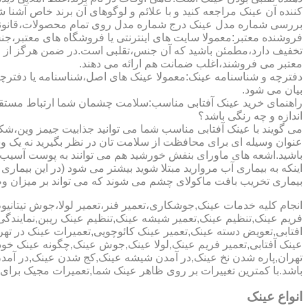
کننده آن عینک مراجعه کنید و با علائم و لوگوهای آن برند خاص آشنا 
بررسی شماره مدل عینک درج شماره مدل روی تمام محصولات،قانونی ج
فروشنده معتبر:معمولا سایت های اینترنتی یا فروشگاه های معتبر،جن
تخفیف دارد،مطمئن باشید که آن جنس،تقلبی است.در ضمن هرگز از وب
معتبر می فروشند،اغلب ضمانت هم ارائه می دهند.
دفترچه و شناسنامه عینک:معمولا عینک های اصل،شناسنامه یا دفترچ
بیان می شود.
راهنمای خرید عینک آفتابی مناسب:سلامت چشمان شما ارتباط مستقیم ب
اندازه و چه رنگی باشد؟
می گویند با عینک آفتابی مناسب شما می توانید جذابیت جیمز وین،شکوه
عنوان وسیله ای برای محافظت از سلامت تان در نظر بگیرید نه یک وسیل
باشید.اشعه های ماورای بنفش خورشید هم می توانند به پوست آسیب 
اینکه به بیماری آب مروارید مبتلا شوید بیشتر می شود (در این بیما
بیماری تخریب بافت ماکولای چشم می شوند که می تواند بر میزان وضو
انجام کلیه خدمات عینک,جوشکاری،تعمیر فنر،تعمیر لولا،جوش تیتا
فریم عینک,تنظیم عینک,تعمیر شیشه عینک,تنظیم عینک ریبن,نمایندگ
افتابی,تعویض دسته عینک,تعمیر عینک کائوچویی,تعمیرات عینک در ت
عینک آفتابی,تعمیر فریم عینک,لولا عینک,جوش عینک,چگونه عینک خود ر
تهران,پاره شدن نخ عینک,در آمدن شیشه عینک,کج شدن عینک,در آم
باشد.با کمترین تغییرات بر روی ظاهر عینک شما,تعمیرات مجیک بر
انواع عینک