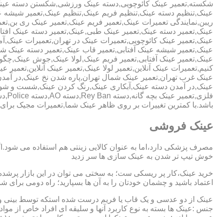
شکسته,تعمیر عینک کائوچویی,دسته عینک ورزشی,شکستن دسته عین
عینک,تنظیم دسته عینک,تنظیم فریم عینک,تنظیم عینک,تعمیر شیشه ع
ریبن,نمایندگی تعمیرات عینک,تعمیر فریم عینک,تعمیر عینک ری بن,ت
عینک,تعمیر دسته عینک,تعمیر عینک طبی,عینک,تعمیر دسته عینک افت
عینک,تعمیر عینک کائوچویی,تعمیرات عینک در تهران,تعمیرات عینک,
عینک,تعمیر شیشه عینک آفتابی,تعمیر قاب عینک,تعمیر دسته عینک 
عینک,تعمیر عینک آفتابی,تعمیر فریم عینک,لولا عینک,جوش عینک,چگون
کنیم,تعمیرات عینک آنلاین,تعمیر لولا عینک,تعمیر عینک آنلاین,تعمیر ع
عینک غرب تهران,تعمیر عینک شمال تهران,پاره شدن نخ عینک,در آم
عینک,در آمدن دسته عینک,آبکاری عینک,رنگ کردن عینک,شست و ش
باشد.با کمترین تغییرات بر روی ظاهر عینک شما,تعمیرات مجیک بر
عینک فروشی
مصرف پزشکی دارد،اما به عنوان کالایی زینتی هم استفاده می شود.ا
خوش تیپ تر شدن به عینک سازی ها سر زدید
خرید عینک،کار پر ریسکی ست؛ به سختی می توان در این بازار پرشده 
اعتماد باشید و چشمان خودتان را به آن ها بسپارید؛ راه دومی برای 
عینک از دو عدسی و یک قاب یا فریم درست شده استکه توسط بینی و گو
جنس :عینک ها بسته به نوع کاربرد آنها و سلیقه ای افراد خاص از مواد