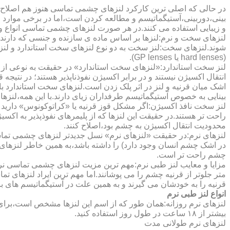
در حالی که اصلی ترین کارکرد لنزهای چشمی تماسی هنوز هم اصلاح 
بینی،دوربینی،آستیگماتیسم و مطالعه کردن است،اما در برخی موارد اف
و زیبایی استفاده می کنند.در هر صورت لنزهای چشمی تماسی انواع و ک
لنزهای سخت و نرم:لنزها بر اساس ماده ی سازنده و جنسی که دارند
شوند.لنزهای سخت:لنز سخت به دو نوع لنزهای سخت استاندارد و ل
(hard lenses یا GP lenses).
لنز سخت استاندارد:«لنزهای سخت استاندارد» در حقیقت به نوعی از 
انتقال اکسیژن نیستند و در برابر اکسیژن نفوذناپذیر هستند؛ در نتیجه 
اشک میان قرنیه و لنز در اثر پلک زدن است.لنزهای سخت استاندارد ب
بینایی به خصوص آستیگماتیسم طرفداران زیای دارند.با این همه،لنزها
لنز سخت نافذ اکسیژن:اگر مشکل قوز قرنیه یا «کراتوکونوس» دارید 
محدودیت انتقال اکسیژن به چشم بود،اصلاح کنند.
لنزهای نرم:در حقیقت «لنزهای نرم» نسل جدیدتر لنزهای چشمی تماس
در اشک چشم انسان وجود دارد) را داشته باشد،به همین خاطر لنزهای
چشم راحت تر است.
مزایا و معایب لنز طبی نرم:مهم ترین مزیت لنزهای چشمی تماسی نرم 
متر جلوتر از قرنیه چشم را می پوشانند.اما مهم ترین ایراد لنزهای 
قرنیه را به خودشان می گیرند و به همین علت در آستیگماتیسم های با
انواع لنز طبی نرم
لنزهای نرم روزانه:همان طور که از اسم این لنزها مشخص است،برای اس
بیشتر از ۱۸ ساعت در طول روز استفاده کنید.
لنزهای نرم طولانی مدت