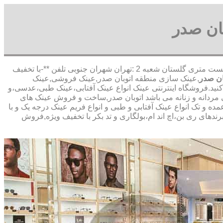
ان صدر
,آدرس شعبه 1 :تهران شاهین شمالی بیست متری گلستان شعبه 2 :تهران شهران جنوبی تلفن **-با تخفیف
ان صدر
,عینک سازی منطقه اتوبان صدر,عینک فروشی,عینک
 کنید.فروشگاه اینترنتی عینک انواع عینک آفتابی،عینک طبی،عدسی،و
ی مردانه و زنانه می باشد اتوبان صدر,ساخت و فروش عینک های
ه و تک انواع عینک آفتابی و طبی و انواع فریم عینک درجه یک و با
ندهای ری بن،اچ اند ام،بولگاری و تد بکر با تخفیف ویژه,فروش