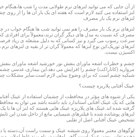
از آن جایی که می توانید لنزهای نرم طولانی مدت را شب ها،هنگام خو
لنز استفاده می کنید لازم است که هفته ای یک بار آن ها را از روی 
لنزهای نرم یک بار مصرف
لنزهای نرم یک بار مصرف را هم نمی توانید شب ها هنگام خواب در چشم
مصرف که نسبت به مدل های دیگر گران ترند،معمولاً برای افرادی که
سرعت رسوب می گیرد و نیز کسانی که به دلیل مشغله ی زیاد فرصت ت
لنزهای توریک:این نوع لنزها که معمولاً گران تر از بقیه ی لنزهای نر
اکسیژن نیست.
مروارید (کاتاراکت) چشم را افزایش می دهد.این بیماری،عدسی چشم ر
شبکیه چشم است که برای وضوح بینایی لازم است.سایر مشکلات چش
عینک آفتابی پلاریزه چیست؟
یکی از شیوه های مؤثر در محافظت از چشمان استفاده از عینک آفتاب
گرفته شده اند.عینک های پلاریزه عینک هایی هستند که لنز آن ها با ی
لنزهای پوشانده شده با فیلترهای شیمیایی مانع از داخل شدن این تابش
تشخیص عینک آفتابی اصل از تقلبی
لوگوهای معتبر معمولا روی شیشه عینک و سمت راست آن،دسته یا داخل 
دهنده تقلبی بودن عینک است.گاهی اوقات در نام برند،غلط املایی دیده