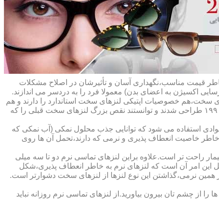
ه خاطر قیمت مناسب،نگهداری آسان و تأثیرشان در اصلاح مشکلات
سایی اکسیژن به اعضای بدن) معمولا فرد را به دردسر می اندازند.
ای سخت،هم خصوصیات اپتیکی لنزهای سخت استاندارد را دارند و هم
راحت تر هستند.در حقیقت این لنزها که از پلیمرهای نفوذپذیر به اکسیژن ساخته شده اند،در اواخر دهه ی ۱۹۷۰ و در طول دهه های ۱۹۸۰ و ۱۹۹۰ طراحی شدند و توانستند نقص بزرگ لنزهای سخت قبلی را که
وادی استفاده می شود که توانایی جذب محلول نمکی (آب نمکی که
 خاطر خاصیت انعطاف پذیری و نرمی که دارند،تحمل آن ها روی
مار راحت تر است.علاوه براین لنزهای تماسی نرم دو تا سه میلی
لیل این امر آن است که لنزهای نرم به خاطر انعطاف پذیری،شکل
اطر همین نرمی،گذاشتن این نوع لنزها از لنزهای سخت دشوارتر است.
ا از چشم تان بیرون بیاورید.از لنزهای تماسی نرم روزانه نباید