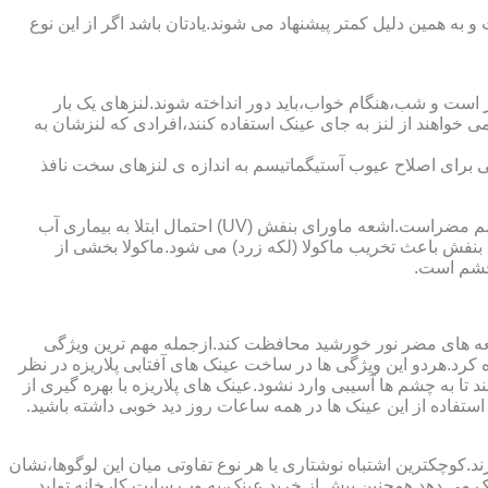
به همین دلیل کمتر پیشنهاد می شوند.یادتان باشد اگر از این نوع
 است و شب،هنگام خواب،باید دور انداخته شوند.لنزهای یک بار
واهند از لنز به جای عینک استفاده کنند،افرادی که لنزشان به
ایی برای اصلاح عیوب آستیگماتیسم به اندازه ی لنزهای سخت نافذ
چشم و خطرات اشعه ماورای بنفش نور خورشید اشعه ماورای بنفش نور خورشید به پوست آسیب می زند.همچنین برای عدسی و قرنیه چشم مضراست.اشعه ماورای بنفش (UV) احتمال ابتلا به بیماری آب
بنفش باعث تخریب ماکولا (لکه زرد) می شود.ماکولا بخشی از
چشم است.
اشعه های مضر نور خورشید محافظت کند.ازجمله مهم ترین ویژگی
رابنفش خورشید و پلاریزه بودن آن اشاره کرد.هردو این ویژگی ها در ساخت عینک های آفتابی پلاریزه در نظر
تا به چشم ها آسیبی وارد نشود.عینک های پلاریزه با بهره گیری از
استفاده از این عینک ها در همه ساعات روز دید خوبی داشته باشید.
کوچکترین اشتباه نوشتاری یا هر نوع تفاوتی میان این لوگوها،نشان
ینک می دهد.همچنین پیش از خرید عینک،به وب سایت کارخانه تولید