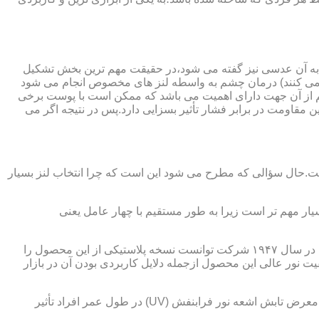
 به آن عدسی نیز گفته می شود،در حقیقت مهم ترین بخش تشکیل
ده می کنند) درمان چشم به واسطه لنز های مخصوص انجام می شود
م از آن جهت دارای اهمیت می باشد که ممکن است با پوست برخی
مقاومت در برابر فشار تأثیر بسزایی دارد.پس در نتیجه اگر می
 است.حال سؤالی که مطرح می شود این است که چرا انتخاب لنز بسیار
یار مهم تر است زیرا به طور مستقیم با چهار عامل یعنی
در قدیم از عدسی شیشه ای استفاده می شد،اما شیشه بسیار سنگین بوده و همچنین به راحتی شکسته و به چشم آسیب می رساند.در نهایت در سال ۱۹۴۷ شرکت توانست نسخه پلاستیکی از این محصول را
 نور عالی این محصول ازجمله دلایل کاربردی بودن آن در بازار
عامل بعدی که جزء اصلی ترین ویژگی های عینک طبی است،مقاومت در برابر اشعه UV در هر دو نوع A و B می باشد.قطعاً قرار گرفتن در معرض تابش اشعه نور فرابنفش (UV) در طول عمر افراد تأثیر