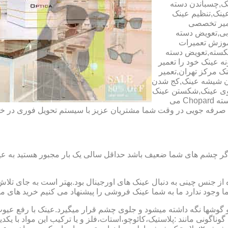
ک,چسباندن دسته
ینک,تنظیم عینک
عمیر تخصصی
ابی,تعویض دسته
آموزش تعمیرات
شکسته,تعویض دسته
ه عینک خود را تعمیر
ینک مرکز تهران,تعمیر
دن شیشه عینک,کج شدن
وی عینک,شکستن عینک
فلزی,تعمیر عینک بچه گانه,دسته Rey Ban,دسته AO,دسته Police,دسته Chopard می
ای صرفه جویی در وقت شما مشتریان عزیز با سیستم تحویل فوری در
گر چشم های شما ضعیف باشد حداقل سالی یک بار مجبور هستید به عین
از جنس چینی به دنبال عینک های اورجینال بود.بهتر است به جای تلا
شما وجود ندارد ما به شما عینک فروشی را پیشنهاد می کنیم خرید های م
شها نگه داشته میشود و جلوی چشم قرار میگیرد.عینک با رفع عیوب ان
 گوناگونی مانند :پلاستیک،کائوچو،استات،فلز و یا ترکیب این مواد با ی