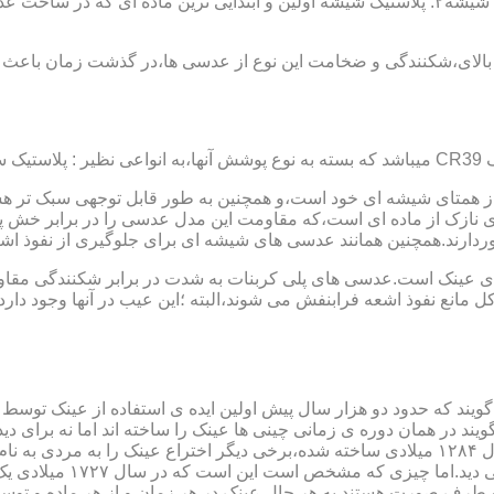
عدسی یا لنز :جنس عدسی عینکها از دو دسته ی کلی ساخته شده :۱ : شیشه۲: پلاستیک شیشه اولین و 
الای،شکنندگی و ضخامت این نوع از عدسی ها،در گذشت زمان باعث شد
ز همتای شیشه ای خود است،و همچنین به طور قابل توجهی سبک تر هست
نازک از ماده ای است،که مقاومت این مدل عدسی را در برابر خش پ
خوردارند.همچنین همانند عدسی های شیشه ای برای جلوگیری از نفوذ 
 های عینک است.عدسی های پلی کربنات به شدت در برابر شکنندگی مقاو
مانع نفوذ اشعه فرابنفش می شوند،البته ؛این عیب در آنها وجود دارد که
یند که حدود دو هزار سال پیش اولین ایده ی استفاده از عینک توسط 
 در همان دوره ی زمانی چینی ها عینک را ساخته اند اما نه برای دی
گوی شیشه ای روی کتاب خط
و طرف صورت هستند.به هر حال عینک در هر زمان و از هر ماده و توسط