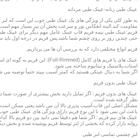
عینک طبی زنانه-عینک طبی مردانه
به طور کلی یکی از ویژگی های یک عینک طبی خوب این است که لنز آ
مقاومت کند.البته انعکاس نور و سرعت پخش آن نیز بسیار مهم است ک
فریم:عینک طبی نیمه فریم قاب عینک عامل مهم دیگر برای عینک طبی
حتی چندین روز بر روی چشم شما باشد.پس فریم در درجه اول باید س
فریم انواع مختلفی دارد که به بررسی آن ها می پردازیم.
عینک های با فریم های کامل (ed
استات،پلاستیک و تیتانیوم ساخته می شود.
اگر شما به دنبال عینکی هستید که کمتر آسیب ببیند حتماً توصیه می شو
عینک طبی بدون فریم
عینک های بدون فریم : اگر تمایل دارید بخش بیشتری از صورت شما دی
نظر گرفته شده است.
مشکل اصلی این قاب،آسیب پذیری بالا آن می باشد.یعنی ممکن است لنز
باعث این نمی شود تا این نوع فریم دارای ویژگی های عینک طبی خوب
عینک های نیم فریم : اگر شما هم دقیقاً نمی دانید بین دو فریم بالا 
روانه بازار کرده که بخشی از لنز توسط فریم پوشیده شده و بخش دیگ
لنز چشمی تماسی-لنز طبی