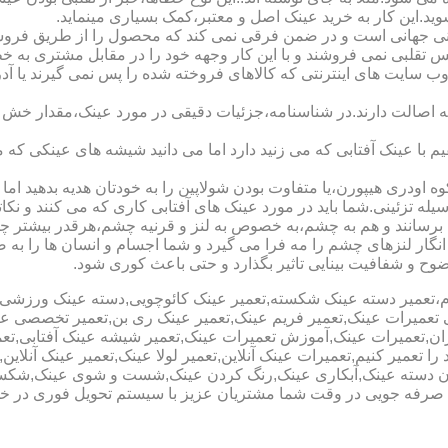
شوید.این کار به خرید عینک اصل و معتبر،کمک بسیاری مینماید.
هانی است و در ضمن فرقی نمی کند که محصول را از طریق فروشگاه ی
س تقلبی نمی فروشند و با این کار وجهه خود را در مقابل مشتری به 
 سایت های اینترنتی که کالاهای فروخته شده را پس نمی گیرند یا 
ه اصالت دارند.در شناسنامه،جزئیات دقیقی در مورد عینک،مقدار خش 
ا عینک آفتابی که می زنید دارد اما می دانید شیشه های عینکی که می
 اودری هیپورن،یا متفاوت بودن شولاپین را به خودتان هدیه بدهید اما م
ه تزئینی.شما باید در مورد عینک های آفتابی کاری که می کنند و نکاتی
برسانند و هم به چشم،به خصوص به لنز و قرنیه چشم،هرقدر بیشتر چش
ری انگار لنزهای چشم را مه فرا می گیرد و شما اجسام و انسان ها را 
ح و شفافیت بینایی تاثیر بگذارد و حتی باعث کوری شود.
نیوم،تعمیر دسته عینک شکسته,تعمیر عینک کائوچویی,دسته عینک ورزش
ی تعمیرات عینک,تعمیر فریم عینک,تعمیر عینک ری بن,تعمیر تخصصی ع
هران,تعمیرات عینک,آموزش تعمیرات عینک,تعمیر شیشه عینک آفتابی,ت
ا تعمیر کنیم,تعمیرات عینک آنلاین,تعمیر لولا عینک,تعمیر عینک آنلای
دن دسته عینک,آبکاری عینک,رنگ کردن عینک,شست و شوی عینک,شکستن
ای صرفه جویی در وقت شما مشتریان عزیز با سیستم تحویل فوری در