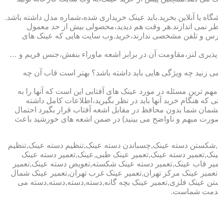
ا آنلاین بخرید.باید عینک خریداری شده،شماره مدل داشته باشد.
خطر نمی اندازند.هر وقت هم دیدید،محصولی بیش از حد معمول
آدرس و تلفن مشخصی ندارند،خرید.وب سایت هایی که عینک های
پذیری لنز،مقاومت آن در برابر اشعه ماوراء بنفش،جنس فریم و …
 زنید چه ویژگی هایی باید داشته باشد؟ بهتر است قاب آن چه
هم ترین مسئله در مورد عینک های آفتابی این است که آنها را به
 که هنگام خرید آنها باید در نظر بگیرید،اطلاعات کامل داشته
مان شما بدون محافظ در مقابل اشعه آفتاب قرار بگیرد احتمال
به صورت مبهم و ناواضح می بینید) در ضمن اشعه های خورشید باعث
ی,شکستن دسته عینک,چسباندن دسته عینک,تنظیم دسته عینک,تنظیم
ینک,تعمیر دسته عینک,تعمیر عینک طبی,عینک,تعمیر دسته عینک
عمیر قاب عینک,تعمیر دسته عینک شکسته,تعویض دسته عینک,تعمیر
ن,تعمیر عینک مرکز تهران,تعمیر عینک غرب تهران,تعمیر عینک شمال
 عینک فلزی,تعمیر عینک بچه گانه,دسته,دسته,دسته,دسته می
 خدمت شماست.