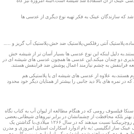
ابندایی ترین ماده ای که در ساخت عدسی عینک از آن استفاده شد شیشه است.البته امروزه نیز گاه
 که سازندگان عینک به فکر تهیه نوع دیگری از عدسی ها
ند.به دلیل اینکه این نوع عدسی ها بسیار آسان تر از شیشه خش
ذیری دو چندان میکند.این عدسی ها همچون عدسی های شیشه ای در
اشعه فرابنفش به چشم نیازمند اعمال پوشش ضد فرابنفش هستند.
م هستند،به علاوه از عدسی های شیشه ای یا پلاستیکی هم
 در نمره های بالا دید جانبی را بیشتر از همتایان دیگر خود محدود
سنکا فیلسوف رومی که در هنگام مطالعه از لیوان آب به کتاب نگاه
د بهتر بلکه محافظت از چشمانشان در برابر نیروهای شیطانی.بعضی
دیگر عقیده دارند اولین عینک توسط سالوینو دارماتی اهل ایتالیا در سال ۱۲۸۴ میلادی ساخته شده،برخی دیگر اختراع عینک را به مردی به نام روچربیکنبا نسبت میدهند که در سال ۱۲۶۶ میلادی،با گذاشتن یک
وط و کلمات را درشت تر و واضح تر می دید.اما چیزی که مشخص است این است که در سال ۱۷۲۷ میلادی یک عینک ساز انگلیسی ؛به نام ادوارد اسکارلت استایل امروزی و مدرن
 هر فردی که ساخته شده باشد؛به یکی از ابزاری ترین و کاربردی