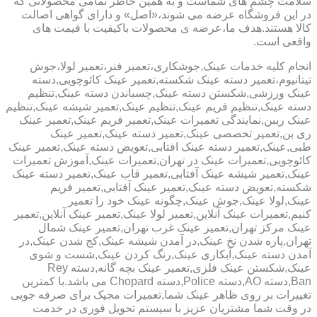
سلامت چشم های شماست و به همین خاطر تمامی محصولاتی که
در این فروشگاه عرضه می شوند،«اصل» و دارای گواهی اصالت
کالا هستند.هدف ما،عرضه ی محصولات باکیفیت با قیمت های
واقعی است.
انجام کلیه خدمات عینک,جوشکاری،تعمیر فنر،تعمیر لولا،جوش
تیتانیوم،تعمیر دسته عینک شکسته,تعمیر عینک کائوچویی,دسته
عینک ورزشی,شکستن دسته عینک,چسباندن دسته عینک,تنظیم
دسته عینک,تنظیم فریم عینک,تنظیم عینک,تعمیر شیشه عینک,تنظیم
عینک ریبن,نمایندگی تعمیرات عینک,تعمیر فریم عینک,تعمیر عینک
ری بن,تعمیر تخصصی عینک,تعمیر دسته عینک,تعمیر عینک
طبی,عینک,تعمیر دسته عینک افتابی,تعویض دسته عینک,تعمیر عینک
کائوچویی,تعمیرات عینک در تهران,تعمیرات عینک,آموزش تعمیرات
عینک,تعمیر شیشه عینک آفتابی,تعمیر قاب عینک,تعمیر دسته عینک
شکسته,تعویض دسته عینک,تعمیر عینک آفتابی,تعمیر فریم
عینک,لولا عینک,جوش عینک,چگونه عینک خود را تعمیر
کنیم,تعمیرات عینک آنلاین,تعمیر لولا عینک,تعمیر عینک آنلاین,تعمیر
عینک مرکز تهران,تعمیر عینک غرب تهران,تعمیر عینک شمال
تهران,پاره شدن نخ عینک,در آمدن شیشه عینک,کج شدن عینک,در
آمدن دسته عینک,آبکاری عینک,رنگ کردن عینک,شست و شوی
عینک,شکستن عینک فلزی,تعمیر عینک بچه گانه,دسته Rey
Ban,دسته AO,دسته Police,دسته Chopard می باشد.با کمترین
تغییرات بر روی ظاهر عینک شما,تعمیرات مجیک برای صرفه جویی
در وقت شما مشتریان عزیز با سیستم تحویل فوری در خدمت