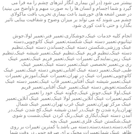
بیشتر می شود (در این بیماری انگار لنزهای چشم را مه فرا می
گیرد و شما اجسام و انسان ها را به صورت مبهم و ناواضح می بینید)
در ضمن اشعه های خورشید باعث بیماری تخریب بافت ماکولای
چشم می شوند که می تواند بر میزان وضوح و شفافیت بینایی تاثیر
بگذارد و حتی باعث کوری شود.
انجام کلیه خدمات عینک,جوشکاری،تعمیر فنر،تعمیر لولا،جوش
تیتانیوم،تعمیر دسته عینک شکسته,تعمیر عینک کائوچویی,دسته
عینک ورزشی,شکستن دسته عینک,چسباندن دسته عینک,تنظیم
دسته عینک,تنظیم فریم عینک,تنظیم عینک,تعمیر شیشه عینک,تنظیم
عینک ریبن,نمایندگی تعمیرات عینک,تعمیر فریم عینک,تعمیر عینک
ری بن,تعمیر تخصصی عینک,تعمیر دسته عینک,تعمیر عینک
طبی,عینک,تعمیر دسته عینک افتابی,تعویض دسته عینک,تعمیر عینک
کائوچویی,تعمیرات عینک در تهران,تعمیرات عینک,آموزش تعمیرات
عینک,تعمیر شیشه عینک آفتابی,تعمیر قاب عینک,تعمیر دسته عینک
شکسته,تعویض دسته عینک,تعمیر عینک آفتابی,تعمیر فریم
عینک,لولا عینک,جوش عینک,چگونه عینک خود را تعمیر
کنیم,تعمیرات عینک آنلاین,تعمیر لولا عینک,تعمیر عینک آنلاین,تعمیر
عینک مرکز تهران,تعمیر عینک غرب تهران,تعمیر عینک شمال
تهران,پاره شدن نخ عینک,در آمدن شیشه عینک,کج شدن عینک,در
آمدن دسته عینک,آبکاری عینک,رنگ کردن عینک,شست و شوی
عینک,شکستن عینک فلزی,تعمیر عینک بچه
گانه,دسته,دسته,دسته,دسته می باشد.با کمترین تغییرات بر روی
ظاهر عینک شما,تعمیرات مجیک برای صرفه جویی در وقت شما