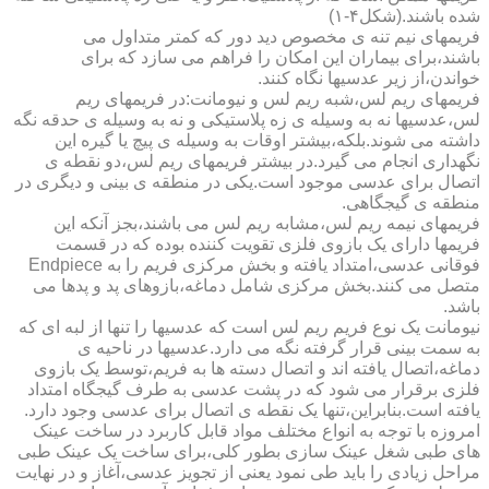
شده باشند.(شکل۴-۱)
فریمهای نیم تنه ی مخصوص دید دور که کمتر متداول می
باشند،برای بیماران این امکان را فراهم می سازد که برای
خواندن،از زیر عدسیها نگاه کنند.
فریمهای ریم لس،شبه ریم لس و نیومانت:در فریمهای ریم
لس،عدسیها نه به وسیله ی زه پلاستیکی و نه به وسیله ی حدقه نگه
داشته می شوند.بلکه،بیشتر اوقات به وسیله ی پیچ یا گیره این
نگهداری انجام می گیرد.در بیشتر فریمهای ریم لس،دو نقطه ی
اتصال برای عدسی موجود است.یکی در منطقه ی بینی و دیگری در
منطقه ی گیجگاهی.
فریمهای نیمه ریم لس،مشابه ریم لس می باشند،بجز آنکه این
فریمها دارای یک بازوی فلزی تقویت کننده بوده که در قسمت
فوقانی عدسی،امتداد یافته و بخش مرکزی فریم را به Endpiece
متصل می کنند.بخش مرکزی شامل دماغه،بازوهای پد و پدها می
باشد.
نیومانت یک نوع فریم ریم لس است که عدسیها را تنها از لبه ای که
به سمت بینی قرار گرفته نگه می دارد.عدسیها در ناحیه ی
دماغه،اتصال یافته اند و اتصال دسته ها به فریم،توسط یک بازوی
فلزی برقرار می شود که در پشت عدسی به طرف گیجگاه امتداد
یافته است.بنابراین،تنها یک نقطه ی اتصال برای عدسی وجود دارد.
امروزه با توجه به انواع مختلف مواد قابل کاربرد در ساخت عینک
های طبی شغل عینک سازی بطور کلی،برای ساخت یک عینک طبی
مراحل زیادی را باید طی نمود یعنی از تجویز عدسی،آغاز و در نهایت