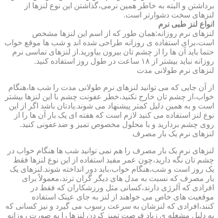
برداشتن و البته به خاطر همین نرمی،گذاشتن این نوع لنزها از
لنزهای سخت دشوارتر است.
انواع لنز طبی نرم
لنزهای نرم روزانه:همان طور که از اسم این لنزها مشخص
است،برای استفاده ی روزانه طراحی شده اند و شب ها موقع خواب
حتما باید آن ها را از چشم تان بیرون بیاورید.از لنزهای تماسی نرم
روزانه نباید بیشتر از ۱۸ ساعت در طول روز استفاده کنید.
لنزهای نرم طولانی مدت
از آن جایی که می توانید لنزهای نرم طولانی مدت را شب ها،هنگام
خواب،از چشم تان خارج نکنید،خطر عفونت چشم با این لنزها بیشتر
است و به همین دلیل کمتر پیشنهاد می شوند.یادتان باشد اگر از این
نوع لنز استفاده می کنید لازم است که هفته ای یک بار آن ها را از
روی چشم بردارید و با محلول مخصوص تمیز و ضدعفونی کنید.
لنزهای نرم یک بار مصرف
لنزهای نرم یک بار مصرف را هم نمی توانید شب ها هنگام خواب در
چشم تان نگه دارید،چون عمر مفید استفاده از این نوع لنزها فقط
یک روز است و شب،هنگام خواب،باید دور انداخته شوند.لنزهای یک
بار مصرف که نسبت به مدل های دیگر گران ترند،معمولاً برای
افرادی که آلرژی دارند،کسانی مثل ورزشکاران که فقط در
موقعیت های خاص می خواهند از لنز به جای عینک استفاده
کنند،افرادی که لنزشان به سرعت رسوب می گیرد و نیز کسانی که
به دلیل مشغله ی زیاد فرصت تمیز کردن لنزها را به صورت روزانه