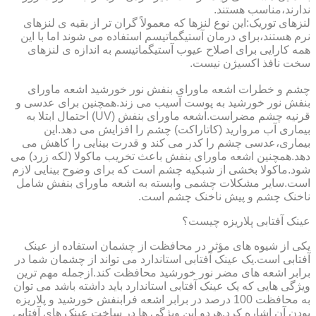
ندارند،مناسب هستند.
لنزهای توریک:این نوع لنزها که معمولاً گران تر از بقیه ی لنزهای
نرم هستند،برای درمان آستیگماتیسم استفاده می شوند اما با این
همه کارایی برای اصلاح عیوب آستیگماتیسم به اندازه ی لنزهای
سخت نافذ اکسیژن نیست.
چشم و خطرات اشعه ماورای بنفش نور خورشید اشعه ماورای
بنفش نور خورشید به پوست آسیب می زند.همچنین برای عدسی و
قرنیه چشم مضراست.اشعه ماورای بنفش (UV) احتمال ابتلا به
بیماری آب مروارید (کاتاراکت) چشم را افزایش می دهد.این
بیماری،عدسی چشم را کدر می کند و قدرت بینایی را کاهش می
دهد.همچنین اشعه ماورای بنفش باعث تخریب ماکولا (لکه زرد) می
شود.ماکولا بخشی از شبکیه چشم است که برای وضوح بینایی لازم
است.سایر مشکلات چشمی وابسته به اشعه ماورای بنفش شامل
ناخنک چشم و پیش ناخنک چشم است.
عینک آفتابی پلاریزه چیست؟
یکی از شیوه های مؤثر در محافظت از چشمان استفاده از عینک
آفتابی است.یک عینک آفتابی استاندارد می تواند از چشمان شما در
برابر اشعه های مضر نور خورشید محافظت کند.ازجمله مهم ترین
ویژگی هایی که یک عینک آفتابی استاندارد باید داشته باشد می توان
به محافظت 100 درصد در برابر اشعه فرابنفش خورشید و پلاریزه
بودن آن اشاره کرد.هردو این ویژگی ها در ساخت عینک های آفتابی