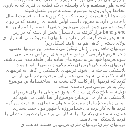
که،به طور مستقیم و یا با واسطه ی یک قطعه ی فلزی که به بازوی
محافظ و یا بازوی پد موسوم است،به فریم متصل شوند.
دسته ها :آن قسمت از دسته که نزدیکترین فاصله با قسمت اتصال
با قاب را دارد،به معروف است.اولین نقطه ای از دسته که بر روی
گوش خم می شود نامیده می شود.بخشی از دسته را که مابین butt
end و bend قرار گرفته می نامند.آن بخش از دسته که در زیر
bendودر پشت گوش قرار دارد،به نامهای l معروف می باشد.پایه ی
لولای دسته را گاهی هم می نامند.(شکل زیر)
فریمهای فاقد ریم را (مان تینگز) می نامند.در این فریمها،عدسیها
داخل فریم قرار می گیرند،و به فریم های ریم لس متصل می
شوند.فریمها خود نیز به شیوه های ساده قابل طبقه بندی می باشند.
فریمهای پلاستیکی:فریمهای پلاستیکی،از بعضی از انواع مواد
پلاستیکی ساخته می شوند.فریمهای پلاستیکی را گاهی به فریمهای
کاسه لاک پشتی نسبت می دهند و این موضوع،به زمانی باز می
گردد که فریمها را از کاسه لاک پشت می ساختند.اما،این موضوع
دیگر به فراموشی سپرده شده است.
(زیل)،اصطلاح دیگری است که هنوز هم خیلی ها برای فریمهای
پلاستیکی به کار می برند.این موضوع از آنجا ناشی می شود که
زمانی زیلونیت(سلولز نیتریت)به عنوان ماده ای رایج جهت این گونه
فریم ها به کار برده می شد.امروزه با ظهور مواد جدید بسیار،یا
همان نام ماده ی پلاستیک را به کار می برند و یا به طور ساده آن را
فریم پلاستیکی می نامند.
فریمهای فلزی:فریمهای فلزی،فریمهایی هستند که همه ی