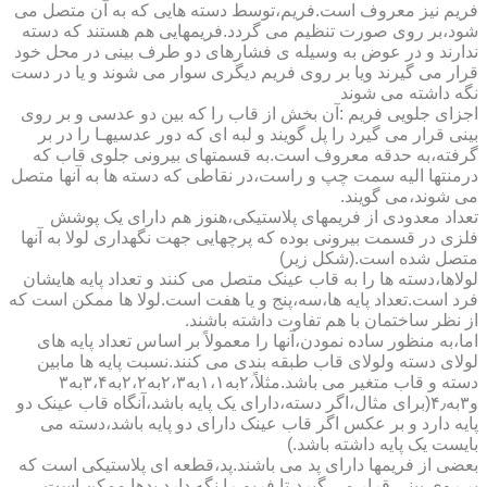
فریم نیز معروف است.فریم،توسط دسته هایی که به آن متصل می
شود،بر روی صورت تنظیم می گردد.فریمهایی هم هستند که دسته
ندارند و در عوض به وسیله ی فشارهای دو طرف بینی در محل خود
قرار می گیرند ویا بر روی فریم دیگری سوار می شوند و یا در دست
نگه داشته می شوند
اجزای جلویی فریم :آن بخش از قاب را که بین دو عدسی و بر روی
بینی قرار می گیرد را پل گویند و لبه ای که دور عدسیهـا را در بر
گرفته،به حدقه معروف است.به قسمتهای بیرونی جلوی قاب که
درمنتها الیه سمت چپ و راست،در نقاطی که دسته ها به آنها متصل
می شوند،می گویند.
تعداد معدودی از فریمهای پلاستیکی،هنوز هم دارای یک پوشش
فلزی در قسمت بیرونی بوده که پرچهایی جهت نگهداری لولا به آنها
متصل شده است.(شکل زیر)
لولاها،دسته ها را به قاب عینک متصل می کنند و تعداد پایه هایشان
فرد است.تعداد پایه ها،سه،پنج و یا هفت است.لولا ها ممکن است که
از نظر ساختمان با هم تفاوت داشته باشند.
اما،به منظور ساده نمودن،آنها را معمولاً بر اساس تعداد پایه های
لولای دسته ولولای قاب طبقه بندی می کنند.نسبت پایه ها مابین
دسته و قاب متغیر می باشد.مثلاً،۲به۱،۱به۲،۳به۲،۲به۳،۴به۳
و۳به۴٫(برای مثال،اگر دسته،دارای یک پایه باشد،آنگاه قاب عینک دو
پایه دارد و بر عکس اگر قاب عینک دارای دو پایه باشد،دسته می
بایست یک پایه داشته باشد.)
بعضی از فریمها دارای پد می باشند.پد،قطعه ای پلاستیکی است که
بر روی بینی قرار می گیرد،تا فریم را نگه دارد.پدها ممکن است