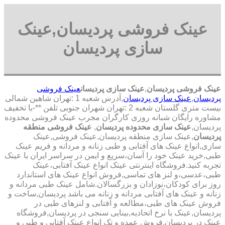
عینک فروشی پردیسان,عینک
سازی پردیسان
عینک فروشی پردیسان
,
عینک سازی پردیسان
عینک فروشی
پردیسان
,
عینک سازی پردیسان
,آدرس شعبه 1 :تهران شاهین شمالی
بیست متری گلستان شعبه 2 :تهران شهران جنوبی تلفن **-با تخفیف
مشاوره رایگان شبانه روزی کارگران مجرب عینک فروشی محدوده
پردیسان,
عینک سازی محدوده پردیسان
,
عینک فروشی منطقه
پردیسان
,عینک سازی منطقه پردیسان,عینک فروشی,عینک
سازی,انواع عینک های آفتابی و طبی زنانه و مردانه و فریم عینک
طبی,خرید عینک خود را آسان،سریع و ایمن در سراسر ایران با عینک
تجربه کنید.فروشگاه اینترنتی عینک انواع عینک آفتابی،عینک
طبی،عدسی،و لنز های تماسی,فروش انواع عینک های استاندارد
روز برای کودکان،نوزادان و بزرگسالان.شامل عینک طبی مردانه و
زنانه و عینک های آفتابی مردانه و زنانه می باشد پردیسان,ساخت و
فروش عینک های طبی،مطالعه و آفتابی و لنزهای طبی در
پردیسان,عینک با نرخ اتحادیه,بینایی سنجی در پردیسان,فروشگاه
عینک در پردیسان,فروش عمده و تک انواع عینک آفتابی و طبی و