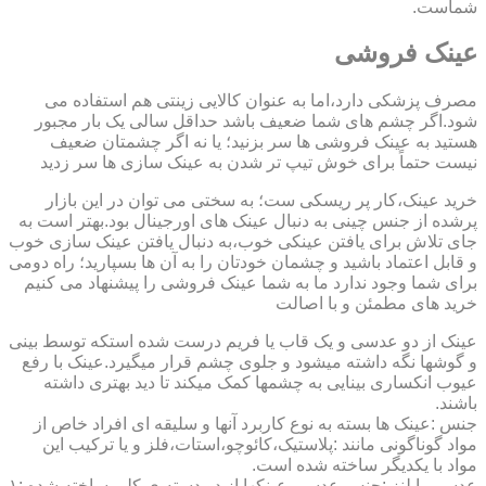
شماست.
عینک فروشی
مصرف پزشکی دارد،اما به عنوان کالایی زینتی هم استفاده می
شود.اگر چشم های شما ضعیف باشد حداقل سالی یک بار مجبور
هستید به عینک فروشی ها سر بزنید؛ یا نه اگر چشمتان ضعیف
نیست حتماً برای خوش تیپ تر شدن به عینک سازی ها سر زدید
خرید عینک،کار پر ریسکی ست؛ به سختی می توان در این بازار
پرشده از جنس چینی به دنبال عینک های اورجینال بود.بهتر است به
جای تلاش برای یافتن عینکی خوب،به دنبال یافتن عینک سازی خوب
و قابل اعتماد باشید و چشمان خودتان را به آن ها بسپارید؛ راه دومی
برای شما وجود ندارد ما به شما عینک فروشی را پیشنهاد می کنیم
خرید های مطمئن و با اصالت
عینک از دو عدسی و یک قاب یا فریم درست شده استکه توسط بینی
و گوشها نگه داشته میشود و جلوی چشم قرار میگیرد.عینک با رفع
عیوب انکساری بینایی به چشمها کمک میکند تا دید بهتری داشته
باشند.
جنس :عینک ها بسته به نوع کاربرد آنها و سلیقه ای افراد خاص از
مواد گوناگونی مانند :پلاستیک،کائوچو،استات،فلز و یا ترکیب این
مواد با یکدیگر ساخته شده است.
عدسی یا لنز :جنس عدسی عینکها از دو دسته ی کلی ساخته شده :۱