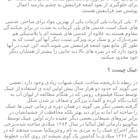
برای جلوگیری از نفوذ اشعه فرابنفش به چشم نیازمند اعمال
پوشش ضد فرابنفش هستند.
۲ : پلی کربنات:پلی کربنات یکی از بهترین مواد برای ساختن عدسی
های عینک است.عدسی های پلی کربنات به شدت در برابر شکنندگی
مقاوم هستند،به علاوه از عدسی های شیشه ای یا پلاستیکی هم
نمره،نازک تر و سبک ترند.ویژگی مثبت دیگر آنها این است که به
طور کل مانع نفوذ اشعه فرابنفش می شوند،البته ؛این عیب در آنها
وجود دارد که در نمره های بالا دید جانبی را بیشتر از همتایان دیگر
خود محدود میکنند.
عینک چیست ؟
در ربطه با تاریخچه ساخت عینک شبهات زیادی وجود دارد ؛بعضی
می گویند که حدود دو هزار سال پیش اولین ایده ی استفاده از عینک
توسط سنکا فیلسوف رومی که در هنگام مطالعه از لیوان آب به
کتاب نگاه کرده و کلمات بزرگتر و شفاف تر شدن شکل
گرفته.بعضی دیگر می گویند در همان دوره ی زمانی چینی ها عینک
را ساخته اند اما نه برای دید بهتر بلکه محافظت از چشمانشان در
برابر نیروهای شیطانی.بعضی دیگر عقیده دارند اولین عینک توسط
سالوینو دارماتی اهل ایتالیا در سال ۱۲۸۴ میلادی ساخته شده،برخی
دیگر اختراع عینک را به مردی به نام روچربیکنبا نسبت میدهند که در
سال ۱۲۶۶ میلادی،با گذاشتن یک گوی شیشه ای روی کتاب خطوط