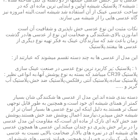
: شیشه۲: پلاستیک شیشه اولین و ابندایی ترین ماده ای که در
ساخت عدسی عینک از آن استفاده شد شیشه است.البته امروزه نیز
گاه عدسی هایی را از شیشه می سازند.
نکات مثبت این نوع عدسی خش ناپذیری و شفافیت آن است
اما،وزن بالای،شکنندگی و ضخامت این نوع از عدسی ها،در گذشت
زمان باعث شد که سازندگان عینک به فکر تهیه نوع دیگری از
عدسی ها بیفتند.پلاستیک
این مدل از عدسی ها به چند دسته تقسم میشوند که عبارتند از :
۱ : پلاستیک :پر کاربرد ترین نوع عدسی در صنعت عینک سازی
پلاستیک CR39 میباشد که بسته به نوع پوشش آنها،به انواعی نظیر :
پلاستیک ساده،پلاستیک آنتی رفلکس،پلاستیک ضد خش،پلاستیک آب
گریز و …..
دسته بندی شده اند.این مدل از عدسی ها شکنندگی شان بسیار
کمتر از همتای شیشه ای خود است،و همچنین به طور قابل توجهی
سبک تر هستند.به دلیل اینکه این نوع عدسی ها بسیار آسان تر از
شیشه خش میپذیرد،نیازمند اعمال پوشش ضد خش هستند،پوشش
ضد خش لایه ای نازک از ماده ای است،که مقاومت این مدل عدسی
را در برابر خش پذیری دو چندان میکند.این عدسی ها همچون عدسی
های شیشه ای در نمره های بالا،از ضخامت بالایی نسبت به عدسی
های پلی کربنات برخوردارند.همچنین همانند عدسی های شیشه ای