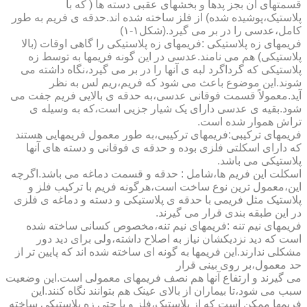
قسمتهای آن بجز پدها و بخشهای عقبی دسته ها ( که با
پلاستیک،پوشیده شده) از فلز ساخته شده اند.حدقه ی فریم به طور
کامل،عدسی را در بر می گیرد.(شکل۱-۱)
فریمهای زه پلاستیکی :فریمهای زه پلاستیکی را گاهی اوقات (بالا
پلاستیکی) هم می نامند.عدسی در این گونه فریمها به توسط زه
پلاستیکی که گرداگرد لبه ی آنها را در بر می گیرد،نگاه داشته می
شوند.این موضوع باعث می شود که فریم،ریم لس به نظر
آید.معمولاً قسمت فوقانی عدسی،به حدقه ی بالایی فریم جفت می
شود.بقیه ی عدسی دارای یک شیار جزیی است،که به وسیله ی
تراش هموار شده است.
فریمهای ترکیبی:فریمهای ترکیبی،به طور معمول فریمهایی هستند
که دارای اسکلتی فلزی بوده و حدقه ی فوقانی و دسته های آنها
پلاستیکی می باشد.
اسکلت این فریم ها،شامل : حدقه و قسمت دماغه می باشد.اگرچه
این،معمول ترین نوع ساخت است،هرگونه فریم با ترکیب فلز و
پلاستیک مثل فریمی با حدقه ی پلاستیکی و دسته و دماغه ی فلزی
در این طبقه بندی قرار می گیرند.
فریمهای نیم تنه :فریمهای نیم تنه،مخصوص کسانی ساخته شده
است که دید نزدیکشان نیاز به اصلاح داشته،ولی برای دید دور
مشکلی ندارند.این فریمها به گونه ای ساخته شده اند که پایین تر از
حد معمول،بر روی بینی قرار
می گیرند و ارتفاع آنها هم نصف فریمهای معمولی است.این وضعیت
سبب می شود،تا بیماران از بالای عینک هم بتوانند نگاه کنند.این
فریمها ممکن است که از پلاستیک،فلز و یا حتی زه پلاستیکی ساخته