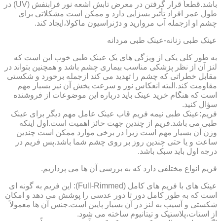
باشد.قطعاً قرار گرفتن در معرض تابش اشعه نور فرابنفش (UV) در
طول عمر افراد تأثیر بسزایی دارد و ممکن است مشکلاتی برای
چشم او ازجمله آب مروارید و دژنراسیون ماکولا،ایجاد کند.
عینک طبی زنانه-عینک طبی مردانه
به طور کلی یکی از ویژگی های یک عینک طبی خوب این است که
لنز آن از نظر پزشکی مناسب بیماری چشم باشد و همچنین بتواند در
مقابل خطراتی که چشم را تهدید می کند ازجمله برخورد و شکستی
مقاومت کند.البته انعکاس نور و سرعت پخش آن نیز بسیار مهم
است که هنگام خرید عینک باید درباره این موضوعات از فروشنده
سؤال کنید.
فریم:عینک طبی نیمه فریم قاب عینک عامل مهم دیگر برای عینک
طبی می باشد.فریم از چندین جهت حائز اهمیت است.اول اینکه
وزن آن بسیار مهم است زیرا در برخی موارد ممکن است چندین
ساعت و یا حتی چندین روز بر روی چشم شما باشد.پس فریم در
درجه اول باید سبک باشد.
فریم انواع مختلفی دارد که به بررسی آن ها می پردازیم.
عینک های با فریم های کامل (Full-Rimmed): این فریم به گونه ای
است که به طور کامل دور تا دور عدسی را پوشش می دهد و امکان
شکستی و آسیب به لنز در آن بسیار پایین است.جنس آن ها معمولاً
از استات،پلاستیک و تیتانیوم ساخته می شود.