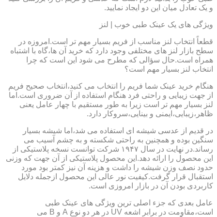
و یک تعادل میان این دو ایجاد نمایید.
ویژگی های یک عینک طبی خوب | لنز
قطعاً انتخاب لنز مناسب از فریم بسیار مهم تر است.امروزه در
سطح بازار لنز های مختلفی وجود دارد که خرید آن ها،گاه با اشتباه
همراه است.حال سؤالی که مطرح می شود این است که چرا
انتخاب لنز بسیار مهم است؟
هنگام خرید عینک شما فریم را انتخاب می کنید،انتخاب صحیح فریم
از جهت زیبایی و راحتی فرد هنگام استفاده از آن ضروری است.اما
لنز بسیار مهم تر است زیرا به طور مستقیم با چهار عامل یعنی
ظاهر،زیبایی،ایمنی و بینایی،سروکار دارد.
در قدیم از عدسی شیشه ای استفاده می شد،اما شیشه بسیار
سنگین بوده و همچنین به راحتی شکسته و به چشم آسیب می
رساند.در نهایت در سال ۱۹۴۷ شرکت توانست نسخه پلاستیکی از
این محصول را ارائه دهد.این محصول پلاستیکی از آن جهت که وزنی
حدود نصف وزن شیشه را داشت و هزینه آن نیز کمتر بود مورد
استقبال قرار گرفت.کیفیت نور عالی این محصول ازجمله دلایل
کاربردی بودن آن در بازار امروزی است.
عامل بعدی که جزء اصلی ترین ویژگی های عینک طبی
است،مقاومت در برابر اشعه UV در هر دو نوع A و B می