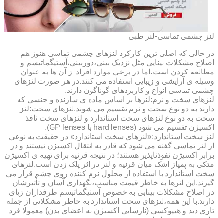
لنز چشمی تماسی-لنز طبی
در حالی که اصلی ترین کارکرد لنزهای چشمی تماسی هنوز هم
اصلاح مشکلات بینایی مثل نزدیک بینی،دوربینی،آستیگماتیسم و
مطالعه کردن است،اما در برخی موارد افراد از آن ها به عنوان
وسیله ی آرایشی و زیبایی استفاده می کنند.در هر صورت لنزهای
چشمی تماسی انواع و کاربردهای گوناگون دارند.
لنزهای سخت و نرم:لنزها بر اساس ماده ی سازنده و جنسی که
دارند به دو نوع سخت و نرم تقسیم می شوند.لنزهای سخت:لنز
سخت به دو نوع لنزهای سخت استاندارد و لنزهای سخت نافذ
اکسیژن تقسیم می شود (hard lenses یا GP lenses).
لنز سخت استاندارد:«لنزهای سخت استاندارد» در حقیقت به نوعی
از لنز تماسی گفته می شود که قادر به انتقال اکسیژن نیستند و در
برابر اکسیژن نفوذناپذیر هستند؛ در نتیجه قرنیه برای تهیه ی اکسیژن
متکی به پمپاژ اشک میان قرنیه و لنز در اثر پلک زدن است.لنزهای
سخت استاندارد با استفاده از محلول نرم کننده روی چشم قرار می
گیرند.این لنزها به خاطر قیمت مناسب،نگهداری آسان و تأثیرشان
در اصلاح مشکلات بینایی به خصوص آستیگماتیسم طرفداران زیای
دارند.با این همه،لنزهای سخت استاندارد به خاطر مشکلاتی از جمله
تاری دید و هیپوکسی (نارسایی اکسیژن به اعضای بدن) معمولا فرد