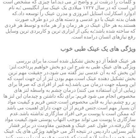
و کلمات را درشت تر و واضح تر می دید.اما چیزی که مشخص است
این است که در سال ۱۷۲۷ میلادی یک عینک ساز انگلیسی ؛به نام
ادوارد اسکارلت استایل امروزی و مدرن عینک را توسعه داد،که
همان بدنه عینک با دو عدسی و دسته های در دو طرف صورت
هستند.به هر حال عینک در هر زمان و از هر ماده و توسط هر فردی
که ساخته شده باشد؛به یکی از ابزاری ترین و کاربردی ترین وسایل
رفع نیازهای انسان درامده است.
ویژگی های یک عینک طبی خوب
هر عینک قطعاً از دو بخش تشکیل شده است.ما برای بررسی
ویژگی های عینک طبی به شرح این دو بخش خواهیم پرداخت.لنز:
این بخش که به آن عدسی نیز گفته می شود،در حقیقت مهم ترین
بخش تشکیل دهنده عینک است.مهم بودن لنز از آن جهت است که
این وسیله جهت درمان می باشد.(به غیر از افرادی که صرفاً برای
زیبایی از آن استفاده می کنند) درمان چشم به واسطه لنز های
مخصوص انجام می شود فریم: برای نگه داشتن و چیدمان این لنز ها
بر رو چشم،نیاز به قابی مخصوص است.جنس فریم و کیفیت مواد
آن بسیار مهم است.جنس فریم از آن جهت دارای اهمیت می باشد
که ممکن است با پوست برخی افراد سازگاری نداشته باشد.عدم
سازگاری با پوست می تواند موجب التهاب پوستی شود.کیفیت مواد
به کاررفته،در طول عمر عینک و همچنین مقاومت در برابر فشار
تأثیر بسزایی دارد.پس در نتیجه اگر می خواهید ویژگی های یک عینک
طبی خوب را بدانید لازم است که عدسی و فریم آن را بررسی کنید