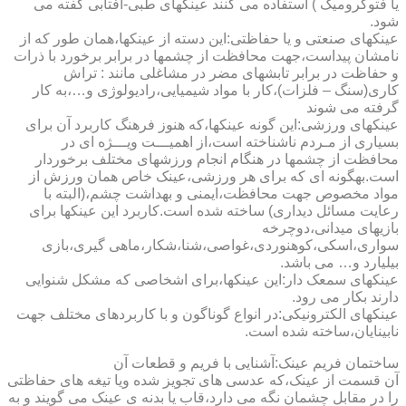
یا فتوکرومیک ) استفاده می کنند عینکهای طبی-آفتابی گفته می
شود.
عینکهای صنعتی و یا حفاظتی:این دسته از عینکها،همان طور که از
نامشان پیداست،جهت محافظت از چشمها در برابر برخورد با ذرات
و حفاظت در برابر تابشهای مضر در مشاغلی مانند : تراش
کاری(سنگ – فلزات)،کار با مواد شیمیایی،رادیولوژی و…،به کار
گرفته می شوند
عینکهای ورزشی:این گونه عینکها،که هنوز فرهنگ کاربرد آن برای
بسیاری از مـردم ناشناخته است،از اهمیـــت ویـــژه ای در
محافظت از چشمها در هنگام انجام ورزشهای مختلف برخوردار
است.به­گونه ای که برای هر ورزشی،عینک خاص همان ورزش از
مواد مخصوص جهت محافظت،ایمنی و بهداشت چشم،(البته با
رعایت مسائل دیداری) ساخته شده است.کاربرد این عینکها برای
بازیهای میدانی،دوچرخه
سواری،اسکی،کوهنوردی،غواصی،شنا،شکار،ماهی گیری،بازی
بیلیارد و… می باشد.
عینکهای سمعک دار:این عینکها،برای اشخاصی که مشکل شنوایی
دارند بکار می رود.
عینکهای الکترونیکی:در انواع گوناگون و با کاربردهای مختلف جهت
نابینایان،ساخته شده است.
ساختمان فریم عینک:آشنایی با فریم و قطعات آن
آن قسمت از عینک،که عدسی های تجویز شده ویا تیغه های حفاظتی
را در مقابل چشمان نگه می دارد،قاب یا بدنه ی عینک می گویند و به