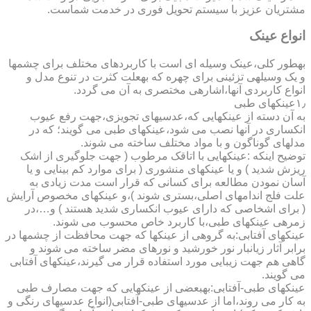
مشتریان عزیز با سیستم تحویل فوری در خدمت شماست.
انواع عینک
به­طور کلی،عینک وسیله ای است با کاربردهای مختلف برای چشمها
و یک وسیله­ی تزئینی برای چهره که به­علت کثرت در تنوع مدل و
انواع کاربردی آنها،اشاره­ی مختصری به آن می گردد.
۱٫عینکهای طبی
به آن دسته از عینکهایی که،عدسیهای تجویزی،جهت رفع عیوب
انکساری در آنها نصب می شود،عینکهای طبی می گویند؛ که در
مدلهای گوناگون و با مواد مختلف ساخته می شوند.
توضیح اینکه :عینکهایی با اتاقک مرطوب ( جهت جلوگیری از اشک
ریزش شدید ) و یا عینکهای منشوری ( برای موارد کم بینایی و یا
آسان نمودن مطالعه برای کسانی که قرار است مدت زیادی به
علت فلج اندامهای اصلی،بستری شوند )،و عینکهای مخصوص آرایش
( برای اشخاصی که دارای عیوب انکساری شدید هستند ) و…،در
زمره­ی عینکهای طبی،با کاربرد خاص محسوب می شوند.
عینکهای آفتابی:به گروهی از عینکها که جهت محافظت از چشمها در
برابر آثار زیانبار نور خورشید و نورهای مضر ساخته می شوند و
گاهی هم جهت زیبایی مورد استفاده قرار می گیرند،عینکهای آفتابی
می گویند.
عینکهای طبی-آفتابی:به­بعضی از عینکهایی که جهت مصارف طبی
به کار می روند،اما از عدسیهای طبی-آفتابی(انواع عدسیهای رنگی و