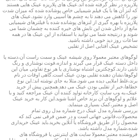
پلاریزه در نظر گرفته شده اند.عینک های پلاریزه عینک هایی هستند
که لنز آن ها با یک فیلم شیمیایی خاص پوشانده شده که میزان شدت
نور را کاهش می دهند تا به چشم ها آسیبی وارد نشود.عینک های
پلاریزه با بهره گیری از لنزهای پوشانده شده با فیلترهای شیمیایی
مانع از داخل شدن این تابش های خیره کننده به چشمان شما می
شوند و درنتیجه شما می توانید با استفاده از این عینک ها در همه
ساعات روز دید خوبی داشته باشید.
تشخیص عینک آفتابی اصل از تقلبی
لوگوهای معتبر معمولا روی شیشه عینک و سمت راست آن،دسته یا
داخل دسته عینک قرار می گیرند و اندازه،فونت نوشتاری و رنگ
ثابتی دارند.کوچکترین اشتباه نوشتاری یا هر نوع تفاوتی میان این
لوگوها،نشان دهنده تقلبی بودن عینک است.گاهی اوقات در نام
برند،غلط املایی دیده می شود.مثلا به جای نوشته اند:.این نوع
خطاها،خبر از تقلبی بودن عینک می دهد.همچنین پیش از خرید
عینک،به وب سایت کارخانه تولید کننده آن عینک مراجعه کنید و با
علائم و لوگوهای آن برند خاص آشنا شوید.این کار به خرید عینک
اصل و معتبر،کمک بسیاری مینماید.
بررسی شماره مدل عینک درج شماره مدل روی تمام
محصولات،قانونی جهانی است و در ضمن فرقی نمی کند که
محصول را از طریق فروشگاه یا آنلاین بخرید.باید عینک خریداری
شده،شماره مدل داشته باشد.
فروشنده معتبر:معمولا سایت های اینترنتی یا فروشگاه های