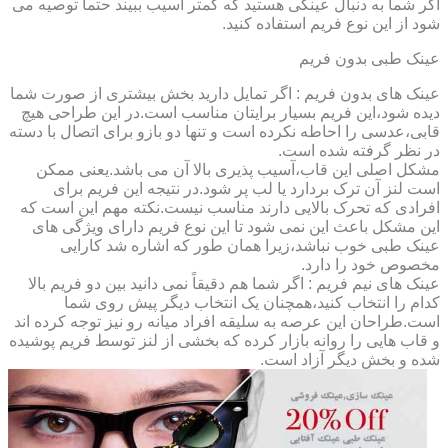
اگر شما به دنبال عینکی هستید که کمتر آسیب ببیند حتماً توصیه می
شود از این نوع فریم استفاده کنید.
عینک طبی بدون فریم
عینک های بدون فریم : اگر تمایل دارید بخش بیشتری از صورت شما
دیده شود،این فریم بسیار برایتان مناسب است.در این طراحی هیچ
قابی،عدسی را احاطه نکرده است و تنها دو بازو برای اتصال با دسته
در نظر گرفته شده است.
مشکل اصلی این قاب،آسیب پذیری بالا آن می باشد.یعنی ممکن
است لنز آن ترک بردارد یا لب پر شود.در نتیجه این فریم برای
افرادی که تحرک بالایی دارند مناسب نیست.نکته مهم این است که
این مشکل باعث این نمی شود تا این نوع فریم دارای ویژگی های
عینک طبی خوب نباشد،زیرا همان طور که اشاره شد کارایی
مخصوص خود را دارد.
عینک های نیم فریم : اگر شما هم دقیقاً نمی دانید بین دو فریم بالا
کدام را انتخاب کنید،همچنان یک انتخاب دیگر پیش روی شما
است.طراحان این عرصه به سلیقه افراد میانه رو نیز توجه کرده اند
و قاب هایی را روانه بازار کرده که بخشی از لنز توسط فریم پوشیده
شده و بخش دیگر آزاد است.