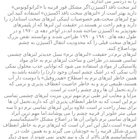
را به دردسر می اندازند.
لنز سخت نافذ اکسیژن:اگر مشکل قوز قرنیه یا «کراتوکونوس»
دارید بهتر است از «لنزهای سخت نافذ اکسیژن» استفاده کنید.این
نوع لنزهای سخت،هم خصوصیات اپتیکی لنزهای سخت استاندارد را
دارند و هم راحت تر هستند.در حقیقت این لنزها که از پلیمرهای
نفوذپذیر به اکسیژن ساخته شده اند،در اواخر دهه ی ۱۹۷۰ و در
طول دهه های ۱۹۸۰ و ۱۹۹۰ طراحی شدند و توانستند نقص بزرگ
لنزهای سخت قبلی را که محدودیت انتقال اکسیژن به چشم
بود،اصلاح کنند.
لنزهای نرم:در حقیقت «لنزهای نرم» نسل جدیدتر لنزهای چشمی
تماسی هستند.در طراحی و ساخت لنزهای نرم به جای مواد
پلاستیکی از موادی استفاده می شود که توانایی جذب محلول نمکی
(آب نمکی که در اشک چشم انسان وجود دارد) را داشته باشد،به
همین خاطر لنزهای نرم به اصطلاح «هیدروفیل» یا دوست دار آب
هستند،طبیعی ترند و به خاطر خاصیت انعطاف پذیری و نرمی که
دارند،تحمل آن ها روی چشم راحت تر است.
مزایا و معایب لنز طبی نرم:مهم ترین مزیت لنزهای چشمی تماسی
نرم این است که به خاطر انعطاف پذیری ای که دارند،تحمل آن ها
برای بیمار راحت تر است.علاوه براین لنزهای تماسی نرم دو تا سه
میلی متر جلوتر از قرنیه چشم را می پوشانند.اما مهم ترین ایراد
لنزهای تماسی نرم ناتوانی آن ها در اصلاح مشکل «آستیگماتیسم
قرنیه» است.دلیل این امر آن است که لنزهای نرم به خاطر انعطاف
پذیری،شکل قرنیه را به خودشان می گیرند و به همین علت در
آستیگماتیسم های بالاتر از یک و نیم تجویز نمی شوند.از سوی دیگر