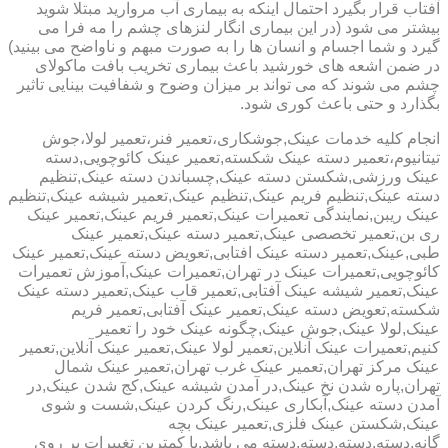
آفتاب قرار بگیرد احتمال اینکه به بیماری آب مروارید مبتلا شوید
بیشتر می شود (در این بیماری انگار لنزهای چشم را مه فرا می
گیرد و شما اجسام و انسان ها را به صورت مبهم و ناواضح می بینید)
در ضمن اشعه های خورشید باعث بیماری تخریب بافت ماکولای
چشم می شوند که می تواند بر میزان وضوح و شفافیت بینایی تاثیر
بگذارد و حتی باعث کوری شود.
انجام کلیه خدمات عینک,جوشکاری،تعمیر فنر،تعمیر لولا،جوش
تیتانیوم،تعمیر دسته عینک شکسته,تعمیر عینک کائوچویی,دسته
عینک ورزشی,شکستن دسته عینک,چسباندن دسته عینک,تنظیم
دسته عینک,تنظیم فریم عینک,تنظیم عینک,تعمیر شیشه عینک,تنظیم
عینک ریبن,نمایندگی تعمیرات عینک,تعمیر فریم عینک,تعمیر عینک
ری بن,تعمیر تخصصی عینک,تعمیر دسته عینک,تعمیر عینک
طبی,عینک,تعمیر دسته عینک افتابی,تعویض دسته عینک,تعمیر عینک
کائوچویی,تعمیرات عینک در تهران,تعمیرات عینک,آموزش تعمیرات
عینک,تعمیر شیشه عینک آفتابی,تعمیر قاب عینک,تعمیر دسته عینک
شکسته,تعویض دسته عینک,تعمیر عینک آفتابی,تعمیر فریم
عینک,لولا عینک,جوش عینک,چگونه عینک خود را تعمیر
کنیم,تعمیرات عینک آنلاین,تعمیر لولا عینک,تعمیر عینک آنلاین,تعمیر
عینک مرکز تهران,تعمیر عینک غرب تهران,تعمیر عینک شمال
تهران,پاره شدن نخ عینک,در آمدن شیشه عینک,کج شدن عینک,در
آمدن دسته عینک,آبکاری عینک,رنگ کردن عینک,شست و شوی
عینک,شکستن عینک فلزی,تعمیر عینک بچه
گانه,دسته,دسته,دسته,دسته می باشد.با کمترین تغییرات بر روی