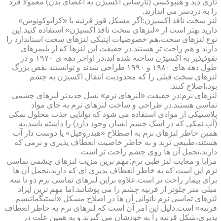
تاری دید و هیپوکسی (نارسایی اکسیژن به اعضای بدن) معمولا فرد
را به دردسر می اندازند.
لنز سخت نافذ اکسیژن:اگر مشکل قوز قرنیه یا «کراتوکونوس»
دارید بهتر است از «لنزهای سخت نافذ اکسیژن» استفاده کنید.این
نوع لنزهای سخت،هم خصوصیات اپتیکی لنزهای سخت استاندارد را
دارند و هم راحت تر هستند.در حقیقت این لنزها که از پلیمرهای
نفوذپذیر به اکسیژن ساخته شده اند،در اواخر دهه ی ۱۹۷۰ و در
طول دهه های ۱۹۸۰ و ۱۹۹۰ طراحی شدند و توانستند نقص بزرگ
لنزهای سخت قبلی را که محدودیت انتقال اکسیژن به چشم
بود،اصلاح کنند.
لنزهای نرم:در حقیقت «لنزهای نرم» نسل جدیدتر لنزهای چشمی
تماسی هستند.در طراحی و ساخت لنزهای نرم به جای مواد
پلاستیکی از موادی استفاده می شود که توانایی جذب محلول نمکی
(آب نمکی که در اشک چشم انسان وجود دارد) را داشته باشد،به
همین خاطر لنزهای نرم به اصطلاح «هیدروفیل» یا دوست دار آب
هستند،طبیعی ترند و به خاطر خاصیت انعطاف پذیری و نرمی که
دارند،تحمل آن ها روی چشم راحت تر است.
مزایا و معایب لنز طبی نرم:مهم ترین مزیت لنزهای چشمی تماسی
نرم این است که به خاطر انعطاف پذیری ای که دارند،تحمل آن ها
برای بیمار راحت تر است.علاوه براین لنزهای تماسی نرم دو تا سه
میلی متر جلوتر از قرنیه چشم را می پوشانند.اما مهم ترین ایراد
لنزهای تماسی نرم ناتوانی آن ها در اصلاح مشکل «آستیگماتیسم
قرنیه» است.دلیل این امر آن است که لنزهای نرم به خاطر انعطاف
پذیری،شکل قرنیه را به خودشان می گیرند و به همین علت در