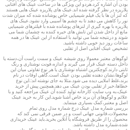
بودن آن اشاره کرد.هردو این ویژگی ها در ساخت عینک های آفتابی
پلاریزه در نظر گرفته شده اند.عینک های پلاریزه عینک هایی هستند
که لنز آن ها با یک فیلم شیمیایی خاص پوشانده شده که میزان شدت
نور را کاهش می دهند تا به چشم ها آسیبی وارد نشود.عینک های
پلاریزه با بهره گیری از لنزهای پوشانده شده با فیلترهای شیمیایی
مانع از داخل شدن این تابش های خیره کننده به چشمان شما می
شوند و درنتیجه شما می توانید با استفاده از این عینک ها در همه
ساعات روز دید خوبی داشته باشید.
تشخیص عینک آفتابی اصل از تقلبی
لوگوهای معتبر معمولا روی شیشه عینک و سمت راست آن،دسته یا
داخل دسته عینک قرار می گیرند و اندازه،فونت نوشتاری و رنگ
ثابتی دارند.کوچکترین اشتباه نوشتاری یا هر نوع تفاوتی میان این
لوگوها،نشان دهنده تقلبی بودن عینک است.گاهی اوقات در نام
برند،غلط املایی دیده می شود.مثلا به جای نوشته اند:.این نوع
خطاها،خبر از تقلبی بودن عینک می دهد.همچنین پیش از خرید
عینک،به وب سایت کارخانه تولید کننده آن عینک مراجعه کنید و با
علائم و لوگوهای آن برند خاص آشنا شوید.این کار به خرید عینک
اصل و معتبر،کمک بسیاری مینماید.
بررسی شماره مدل عینک درج شماره مدل روی تمام
محصولات،قانونی جهانی است و در ضمن فرقی نمی کند که
محصول را از طریق فروشگاه یا آنلاین بخرید.باید عینک خریداری
شده،شماره مدل داشته باشد.