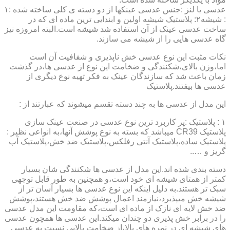
عدسی یا لنز :جنس عدسی عینکها از دو دسته ی کلی ساخته شده :۱
: شیشه۲: پلاستیک شیشه اولین و ابندایی ترین ماده ای که در
ساخت عدسی عینک از آن استفاده شد شیشه است.البته امروزه نیز
گاه عدسی هایی را از شیشه می سازند.
نکات مثبت این نوع عدسی خش ناپذیری و شفافیت آن است
اما،وزن بالای،شکنندگی و ضخامت این نوع از عدسی ها،در گذشت
زمان باعث شد که سازندگان عینک به فکر تهیه نوع دیگری از
عدسی ها بیفتند.پلاستیک
این مدل از عدسی ها به چند دسته تقسم میشوند که عبارتند از :
۱ : پلاستیک :پر کاربرد ترین نوع عدسی در صنعت عینک سازی
پلاستیک CR39 میباشد که بسته به نوع پوشش آنها،به انواعی نظیر :
پلاستیک ساده،پلاستیک آنتی رفلکس،پلاستیک ضد خش،پلاستیک آب
گریز و …..
دسته بندی شده اند.این مدل از عدسی ها شکنندگی شان بسیار
کمتر از همتای شیشه ای خود است،و همچنین به طور قابل توجهی
سبک تر هستند.به دلیل اینکه این نوع عدسی ها بسیار آسان تر از
شیشه خش میپذیرد،نیازمند اعمال پوشش ضد خش هستند،پوشش
ضد خش لایه ای نازک از ماده ای است،که مقاومت این مدل عدسی
را در برابر خش پذیری دو چندان میکند.این عدسی ها همچون عدسی
های شیشه ای در نمره های بالا،از ضخامت بالایی نسبت به عدسی