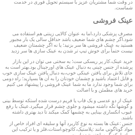
در وقت شما مشتریان عزیز با سیستم تحویل فوری در خدمت
شماست.
عینک فروشی
مصرف پزشکی دارد،اما به عنوان کالایی زینتی هم استفاده می
شود.اگر چشم های شما ضعیف باشد حداقل سالی یک بار مجبور
هستید به عینک فروشی ها سر بزنید؛ یا نه اگر چشمتان ضعیف
نیست حتماً برای خوش تیپ تر شدن به عینک سازی ها سر زدید
خرید عینک،کار پر ریسکی ست؛ به سختی می توان در این بازار
پرشده از جنس چینی به دنبال عینک های اورجینال بود.بهتر است به
جای تلاش برای یافتن عینکی خوب،به دنبال یافتن عینک سازی خوب
و قابل اعتماد باشید و چشمان خودتان را به آن ها بسپارید؛ راه دومی
برای شما وجود ندارد ما به شما عینک فروشی را پیشنهاد می کنیم
خرید های مطمئن و با اصالت
عینک از دو عدسی و یک قاب یا فریم درست شده استکه توسط بینی
و گوشها نگه داشته میشود و جلوی چشم قرار میگیرد.عینک با رفع
عیوب انکساری بینایی به چشمها کمک میکند تا دید بهتری داشته
باشند.
جنس :عینک ها بسته به نوع کاربرد آنها و سلیقه ای افراد خاص از
مواد گوناگونی مانند :پلاستیک،کائوچو،استات،فلز و یا ترکیب این
مواد با یکدیگر ساخته شده است.