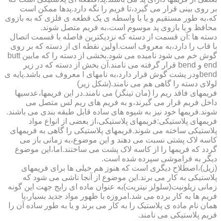
بر روی بینی قرار می گیرد،تا فریم را نگه دارد.پدها ممکن است
که،به طور مستقیم و یا با واسطه ی یک قطعه ی فلزی که به بازوی
محافظ و یا بازوی پد موسوم است،به فریم متصل شوند.
دسته ها :آن قسمت از دسته که نزدیکترین فاصله با قسمت اتصال
با قاب را دارد،به معروف است.اولین نقطه ای از دسته که بر روی
گوش خم می شود نامیده می شود.بخشی از دسته را که مابین butt
end و bend قرار گرفته می نامند.آن بخش از دسته که در زیر
bendودر پشت گوش قرار دارد،به نامهای l معروف می باشد.پایه ی
لولای دسته را گاهی هم می نامند.(شکل زیر)
فریمهای فاقد ریم را (مان تینگز) می نامند.در این فریمها،عدسیها
داخل فریم قرار می گیرند،و به فریم های ریم لس متصل می
شوند.فریمها خود نیز به شیوه های ساده قابل طبقه بندی می باشند.
فریمهای پلاستیکی:فریمهای پلاستیکی،از بعضی از انواع مواد
پلاستیکی ساخته می شوند.فریمهای پلاستیکی را گاهی به فریمهای
کاسه لاک پشتی نسبت می دهند و این موضوع،به زمانی باز می
گردد که فریمها را از کاسه لاک پشت می ساختند.اما،این موضوع
دیگر به فراموشی سپرده شده است.
(زیل)،اصطلاح دیگری است که هنوز هم خیلی ها برای فریمهای
پلاستیکی به کار می برند.این موضوع از آنجا ناشی می شود که
زمانی زیلونیت(سلولز نیتریت)به عنوان ماده ای رایج جهت این گونه
فریم ها به کار برده می شد.امروزه با ظهور مواد جدید بسیار،یا
همان نام ماده ی پلاستیک را به کار می برند و یا به طور ساده آن را
فریم پلاستیکی می نامند.