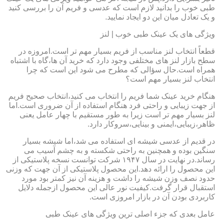
طبی خوب را بدانید لازم است که عدسی و فریم آن را بررسی کنید
و یک تعادل میان این دو ایجاد نمایید.
ویژگی های یک عینک طبی خوب | لنز
قطعاً انتخاب لنز مناسب از فریم بسیار مهم تر است.امروزه در
سطح بازار لنز های مختلفی وجود دارد که خرید آن ها،گاه با اشتباه
همراه است.حال سؤالی که مطرح می شود این است که چرا
انتخاب لنز بسیار مهم است؟
هنگام خرید عینک شما فریم را انتخاب می کنید،انتخاب صحیح فریم
از جهت زیبایی و راحتی فرد هنگام استفاده از آن ضروری است.اما
لنز بسیار مهم تر است زیرا به طور مستقیم با چهار عامل یعنی
ظاهر،زیبایی،ایمنی و بینایی،سروکار دارد.
در قدیم از عدسی شیشه ای استفاده می شد،اما شیشه بسیار
سنگین بوده و همچنین به راحتی شکسته و به چشم آسیب می
رساند.در نهایت در سال ۱۹۴۷ شرکت توانست نسخه پلاستیکی از
این محصول را ارائه دهد.این محصول پلاستیکی از آن جهت که وزنی
حدود نصف وزن شیشه را داشت و هزینه آن نیز کمتر بود مورد
استقبال قرار گرفت.کیفیت نور عالی این محصول ازجمله دلایل
کاربردی بودن آن در بازار امروزی است.
عامل بعدی که جزء اصلی ترین ویژگی های عینک طبی