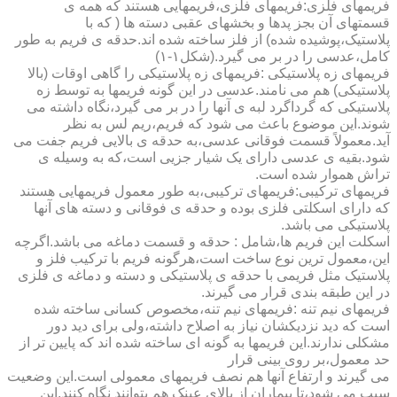
فریمهای فلزی:فریمهای فلزی،فریمهایی هستند که همه ی
قسمتهای آن بجز پدها و بخشهای عقبی دسته ها ( که با
پلاستیک،پوشیده شده) از فلز ساخته شده اند.حدقه ی فریم به طور
کامل،عدسی را در بر می گیرد.(شکل۱-۱)
فریمهای زه پلاستیکی :فریمهای زه پلاستیکی را گاهی اوقات (بالا
پلاستیکی) هم می نامند.عدسی در این گونه فریمها به توسط زه
پلاستیکی که گرداگرد لبه ی آنها را در بر می گیرد،نگاه داشته می
شوند.این موضوع باعث می شود که فریم،ریم لس به نظر
آید.معمولاً قسمت فوقانی عدسی،به حدقه ی بالایی فریم جفت می
شود.بقیه ی عدسی دارای یک شیار جزیی است،که به وسیله ی
تراش هموار شده است.
فریمهای ترکیبی:فریمهای ترکیبی،به طور معمول فریمهایی هستند
که دارای اسکلتی فلزی بوده و حدقه ی فوقانی و دسته های آنها
پلاستیکی می باشد.
اسکلت این فریم ها،شامل : حدقه و قسمت دماغه می باشد.اگرچه
این،معمول ترین نوع ساخت است،هرگونه فریم با ترکیب فلز و
پلاستیک مثل فریمی با حدقه ی پلاستیکی و دسته و دماغه ی فلزی
در این طبقه بندی قرار می گیرند.
فریمهای نیم تنه :فریمهای نیم تنه،مخصوص کسانی ساخته شده
است که دید نزدیکشان نیاز به اصلاح داشته،ولی برای دید دور
مشکلی ندارند.این فریمها به گونه ای ساخته شده اند که پایین تر از
حد معمول،بر روی بینی قرار
می گیرند و ارتفاع آنها هم نصف فریمهای معمولی است.این وضعیت
سبب می شود،تا بیماران از بالای عینک هم بتوانند نگاه کنند.این