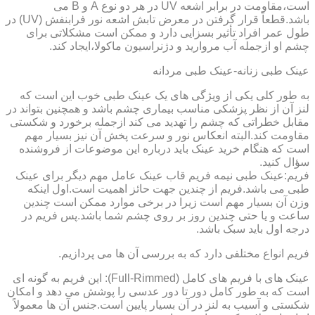
است،مقاومت در برابر اشعه UV در هر دو نوع A و B می
باشد.قطعاً قرار گرفتن در معرض تابش اشعه نور فرابنفش (UV) در
طول عمر افراد تأثیر بسزایی دارد و ممکن است مشکلاتی برای
چشم او ازجمله آب مروارید و دژنراسیون ماکولا،ایجاد کند.
عینک طبی زنانه-عینک طبی مردانه
به طور کلی یکی از ویژگی های یک عینک طبی خوب این است که
لنز آن از نظر پزشکی مناسب بیماری چشم باشد و همچنین بتواند در
مقابل خطراتی که چشم را تهدید می کند ازجمله برخورد و شکستی
مقاومت کند.البته انعکاس نور و سرعت پخش آن نیز بسیار مهم
است که هنگام خرید عینک باید درباره این موضوعات از فروشنده
سؤال کنید.
فریم:عینک طبی نیمه فریم قاب عینک عامل مهم دیگر برای عینک
طبی می باشد.فریم از چندین جهت حائز اهمیت است.اول اینکه
وزن آن بسیار مهم است زیرا در برخی موارد ممکن است چندین
ساعت و یا حتی چندین روز بر روی چشم شما باشد.پس فریم در
درجه اول باید سبک باشد.
فریم انواع مختلفی دارد که به بررسی آن ها می پردازیم.
عینک های با فریم های کامل (Full-Rimmed): این فریم به گونه ای
است که به طور کامل دور تا دور عدسی را پوشش می دهد و امکان
شکستی و آسیب به لنز در آن بسیار پایین است.جنس آن ها معمولاً