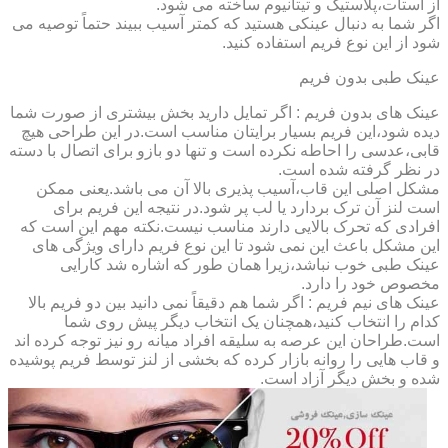
از استات،پلاستیک و تیتانیوم ساخته می شود.
اگر شما به دنبال عینکی هستید که کمتر آسیب ببیند حتماً توصیه می
شود از این نوع فریم استفاده کنید.
عینک طبی بدون فریم
عینک های بدون فریم : اگر تمایل دارید بخش بیشتری از صورت شما
دیده شود،این فریم بسیار برایتان مناسب است.در این طراحی هیچ
قابی،عدسی را احاطه نکرده است و تنها دو بازو برای اتصال با دسته
در نظر گرفته شده است.
مشکل اصلی این قاب،آسیب پذیری بالا آن می باشد.یعنی ممکن
است لنز آن ترک بردارد یا لب پر شود.در نتیجه این فریم برای
افرادی که تحرک بالایی دارند مناسب نیست.نکته مهم این است که
این مشکل باعث این نمی شود تا این نوع فریم دارای ویژگی های
عینک طبی خوب نباشد،زیرا همان طور که اشاره شد کارایی
مخصوص خود را دارد.
عینک های نیم فریم : اگر شما هم دقیقاً نمی دانید بین دو فریم بالا
کدام را انتخاب کنید،همچنان یک انتخاب دیگر پیش روی شما
است.طراحان این عرصه به سلیقه افراد میانه رو نیز توجه کرده اند
و قاب هایی را روانه بازار کرده که بخشی از لنز توسط فریم پوشیده
شده و بخش دیگر آزاد است.