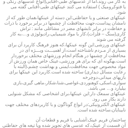
به کار می روند،اما از عدسیهای طبی-آفتابی(انواع عدسیهای رنگی و
یا فتوکرومیک ) استفاده می کنند عینکهای طبی-آفتابی گفته می
شود.
عینکهای صنعتی و یا حفاظتی:این دسته از عینکها،همان طور که از
نامشان پیداست،جهت محافظت از چشمها در برابر برخورد با ذرات
و حفاظت در برابر تابشهای مضر در مشاغلی مانند : تراش
کاری(سنگ – فلزات)،کار با مواد شیمیایی،رادیولوژی و…،به کار
گرفته می شوند
عینکهای ورزشی:این گونه عینکها،که هنوز فرهنگ کاربرد آن برای
بسیاری از مـردم ناشناخته است،از اهمیـــت ویـــژه ای در
محافظت از چشمها در هنگام انجام ورزشهای مختلف برخوردار
است.به­گونه ای که برای هر ورزشی،عینک خاص همان ورزش از
مواد مخصوص جهت محافظت،ایمنی و بهداشت چشم،(البته با
رعایت مسائل دیداری) ساخته شده است.کاربرد این عینکها برای
بازیهای میدانی،دوچرخه
سواری،اسکی،کوهنوردی،غواصی،شنا،شکار،ماهی گیری،بازی
بیلیارد و… می باشد.
عینکهای سمعک دار:این عینکها،برای اشخاصی که مشکل شنوایی
دارند بکار می رود.
عینکهای الکترونیکی:در انواع گوناگون و با کاربردهای مختلف جهت
نابینایان،ساخته شده است.
ساختمان فریم عینک:آشنایی با فریم و قطعات آن
آن قسمت از عینک،که عدسی های تجویز شده ویا تیغه های حفاظتی