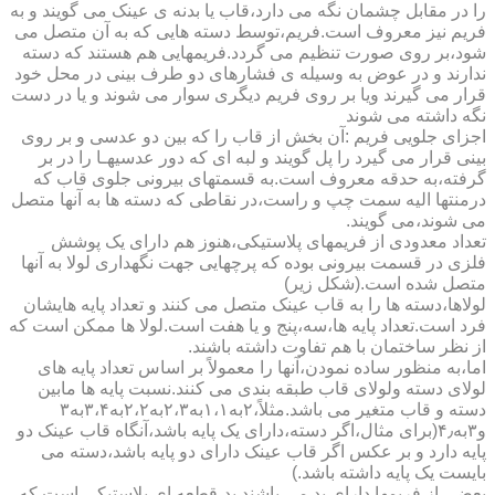
را در مقابل چشمان نگه می دارد،قاب یا بدنه ی عینک می گویند و به
فریم نیز معروف است.فریم،توسط دسته هایی که به آن متصل می
شود،بر روی صورت تنظیم می گردد.فریمهایی هم هستند که دسته
ندارند و در عوض به وسیله ی فشارهای دو طرف بینی در محل خود
قرار می گیرند ویا بر روی فریم دیگری سوار می شوند و یا در دست
نگه داشته می شوند
اجزای جلویی فریم :آن بخش از قاب را که بین دو عدسی و بر روی
بینی قرار می گیرد را پل گویند و لبه ای که دور عدسیهـا را در بر
گرفته،به حدقه معروف است.به قسمتهای بیرونی جلوی قاب که
درمنتها الیه سمت چپ و راست،در نقاطی که دسته ها به آنها متصل
می شوند،می گویند.
تعداد معدودی از فریمهای پلاستیکی،هنوز هم دارای یک پوشش
فلزی در قسمت بیرونی بوده که پرچهایی جهت نگهداری لولا به آنها
متصل شده است.(شکل زیر)
لولاها،دسته ها را به قاب عینک متصل می کنند و تعداد پایه هایشان
فرد است.تعداد پایه ها،سه،پنج و یا هفت است.لولا ها ممکن است که
از نظر ساختمان با هم تفاوت داشته باشند.
اما،به منظور ساده نمودن،آنها را معمولاً بر اساس تعداد پایه های
لولای دسته ولولای قاب طبقه بندی می کنند.نسبت پایه ها مابین
دسته و قاب متغیر می باشد.مثلاً،۲به۱،۱به۲،۳به۲،۲به۳،۴به۳
و۳به۴٫(برای مثال،اگر دسته،دارای یک پایه باشد،آنگاه قاب عینک دو
پایه دارد و بر عکس اگر قاب عینک دارای دو پایه باشد،دسته می
بایست یک پایه داشته باشد.)
بعضی از فریمها دارای پد می باشند.پد،قطعه ای پلاستیکی است که