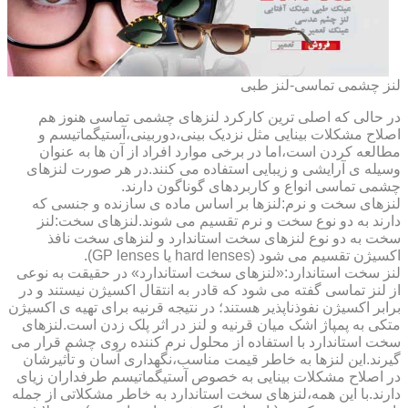
لنز چشمی تماسی-لنز طبی
در حالی که اصلی ترین کارکرد لنزهای چشمی تماسی هنوز هم
اصلاح مشکلات بینایی مثل نزدیک بینی،دوربینی،آستیگماتیسم و
مطالعه کردن است،اما در برخی موارد افراد از آن ها به عنوان
وسیله ی آرایشی و زیبایی استفاده می کنند.در هر صورت لنزهای
چشمی تماسی انواع و کاربردهای گوناگون دارند.
لنزهای سخت و نرم:لنزها بر اساس ماده ی سازنده و جنسی که
دارند به دو نوع سخت و نرم تقسیم می شوند.لنزهای سخت:لنز
سخت به دو نوع لنزهای سخت استاندارد و لنزهای سخت نافذ
اکسیژن تقسیم می شود (hard lenses یا GP lenses).
لنز سخت استاندارد:«لنزهای سخت استاندارد» در حقیقت به نوعی
از لنز تماسی گفته می شود که قادر به انتقال اکسیژن نیستند و در
برابر اکسیژن نفوذناپذیر هستند؛ در نتیجه قرنیه برای تهیه ی اکسیژن
متکی به پمپاژ اشک میان قرنیه و لنز در اثر پلک زدن است.لنزهای
سخت استاندارد با استفاده از محلول نرم کننده روی چشم قرار می
گیرند.این لنزها به خاطر قیمت مناسب،نگهداری آسان و تأثیرشان
در اصلاح مشکلات بینایی به خصوص آستیگماتیسم طرفداران زیای
دارند.با این همه،لنزهای سخت استاندارد به خاطر مشکلاتی از جمله