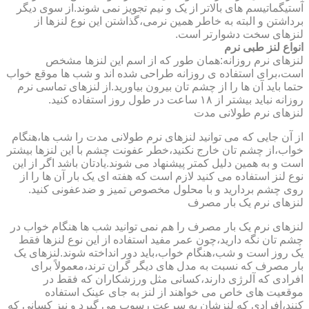
آستیگماتیسم های بالاتر از یک و نیم تجویز نمی شوند.از سوی دیگر
برداشتن و البته به خاطر همین نرمی،گذاشتن این نوع لنزها از
لنزهای سخت دشوارتر است.
انواع لنز طبی نرم
لنزهای نرم روزانه:همان طور که از اسم این لنزها مشخص
است،برای استفاده ی روزانه طراحی شده اند و شب ها موقع خواب
حتما باید آن ها را از چشم تان بیرون بیاورید.از لنزهای تماسی نرم
روزانه نباید بیشتر از ۱۸ ساعت در طول روز استفاده کنید.
لنزهای نرم طولانی مدت
از آن جایی که می توانید لنزهای نرم طولانی مدت را شب ها،هنگام
خواب،از چشم تان خارج نکنید،خطر عفونت چشم با این لنزها بیشتر
است و به همین دلیل کمتر پیشنهاد می شوند.یادتان باشد اگر از این
نوع لنز استفاده می کنید لازم است که هفته ای یک بار آن ها را از
روی چشم بردارید و با محلول مخصوص تمیز و ضدعفونی کنید.
لنزهای نرم یک بار مصرف
لنزهای نرم یک بار مصرف را هم نمی توانید شب ها هنگام خواب در
چشم تان نگه دارید،چون عمر مفید استفاده از این نوع لنزها فقط
یک روز است و شب،هنگام خواب،باید دور انداخته شوند.لنزهای یک
بار مصرف که نسبت به مدل های دیگر گران ترند،معمولاً برای
افرادی که آلرژی دارند،کسانی مثل ورزشکاران که فقط در
موقعیت های خاص می خواهند از لنز به جای عینک استفاده
کنند،افرادی که لنزشان به سرعت رسوب می گیرد و نیز کسانی که