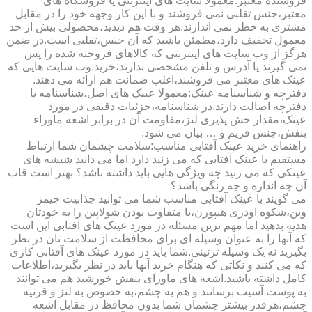
فروشنده معتبر:معمولا سایت های اینترنتی یا فروشگاه های
معتبر،جنس تقلبی نمی فروشند و با این کار وجهه خود را در مقابل
مشتری به خطر نمی اندازند.هر وقت هم دیدید،محصولی بیش از حد
معمول تخفیف دارد،مطمئن باشید که آن جنس،تقلبی است.در ضمن
هرگز از وب سایت های اینترنتی که کالاهای فروخته شده را پس
نمی گیرند یا آدرس و تلفن مشخصی ندارند،خرید.وب سایت هایی که
عینک های معتبر می فروشند،اغلب ضمانت هم ارائه می دهند.
دفترچه و شناسنامه عینک:معمولا عینک های اصل،شناسنامه یا
دفترچه اصالت دارند.در شناسنامه،جزئیات دقیقی در مورد
عینک،مقدار خش پذیری لنز،مقاومت آن در برابر اشعه ماوراء
بنفش،جنس فریم و … بیان می شود.
راهنمای خرید عینک آفتابی مناسب:سلامت چشمان شما ارتباط
مستقیم با عینک آفتابی که می زنید دارد اما می دانید شیشه های
عینکی که می زنید چه ویژگی هایی باید داشته باشد؟ بهتر است قاب
آن چه اندازه و چه رنگی باشد؟
می گویند با عینک آفتابی مناسب شما می توانید جذابیت جیمز
وین،شکوه اودری هیپورن،یا متفاوت بودن شولاپین را به خودتان
هدیه بدهید اما مهم ترین مسئله در مورد عینک های آفتابی این است
که آنها را به عنوان وسیله ای برای محافظت از سلامت تان در نظر
بگیرید نه یک وسیله تزئینی.شما باید در مورد عینک های آفتابی کاری
که می کنند و نکاتی که هنگام خرید آنها باید در نظر بگیرید،اطلاعات
کامل داشته باشید.اشعه های ماورای بنفش خورشید هم می توانند
به پوست آسیب برسانند و هم به چشم،به خصوص به لنز و قرنیه
چشم،هرقدر بیشتر چشمان شما بدون محافظ در مقابل اشعه