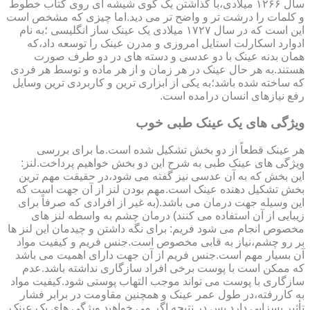
سال ۱۲۶۶ میلادی،با گذاشتن یک گوی شیشه ای روی کتاب خطوط
و کلمات را درشت تر و واضح تر می دید.اما چیزی که مشخص است
این است که در سال ۱۷۲۷ میلادی یک عینک ساز انگلیسی ؛به نام
ادوارد اسکارلت استایل امروزی و مدرن عینک را توسعه داد،که
همان بدنه عینک با دو عدسی و دسته های در دو طرف صورت
هستند.به هر حال عینک در هر زمان و از هر ماده و توسط هر فردی
که ساخته شده باشد؛به یکی از ابزاری ترین و کاربردی ترین وسایل
رفع نیازهای انسان درامده است.
ویژگی های یک عینک طبی خوب
هر عینک قطعاً از دو بخش تشکیل شده است.ما برای بررسی
ویژگی های عینک طبی به شرح این دو بخش خواهیم پرداخت.لنز:
این بخش که به آن عدسی نیز گفته می شود،در حقیقت مهم ترین
بخش تشکیل دهنده عینک است.مهم بودن لنز از آن جهت است که
این وسیله جهت درمان می باشد.(به غیر از افرادی که صرفاً برای
زیبایی از آن استفاده می کنند) درمان چشم به واسطه لنز های
مخصوص انجام می شود فریم: برای نگه داشتن و چیدمان این لنز ها
بر رو چشم،نیاز به قابی مخصوص است.جنس فریم و کیفیت مواد
آن بسیار مهم است.جنس فریم از آن جهت دارای اهمیت می باشد
که ممکن است با پوست برخی افراد سازگاری نداشته باشد.عدم
سازگاری با پوست می تواند موجب التهاب پوستی شود.کیفیت مواد
به کاررفته،در طول عمر عینک و همچنین مقاومت در برابر فشار
تأثیر بسزایی دارد.پس در نتیجه اگر می خواهید ویژگی های یک عینک