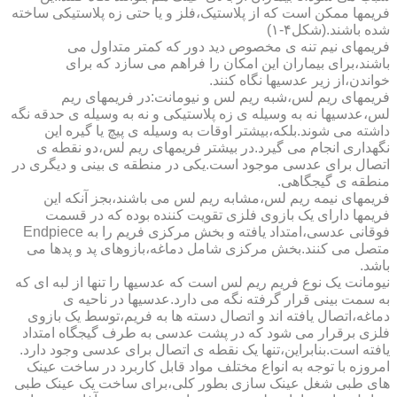
فریمها ممکن است که از پلاستیک،فلز و یا حتی زه پلاستیکی ساخته
شده باشند.(شکل۴-۱)
فریمهای نیم تنه ی مخصوص دید دور که کمتر متداول می
باشند،برای بیماران این امکان را فراهم می سازد که برای
خواندن،از زیر عدسیها نگاه کنند.
فریمهای ریم لس،شبه ریم لس و نیومانت:در فریمهای ریم
لس،عدسیها نه به وسیله ی زه پلاستیکی و نه به وسیله ی حدقه نگه
داشته می شوند.بلکه،بیشتر اوقات به وسیله ی پیچ یا گیره این
نگهداری انجام می گیرد.در بیشتر فریمهای ریم لس،دو نقطه ی
اتصال برای عدسی موجود است.یکی در منطقه ی بینی و دیگری در
منطقه ی گیجگاهی.
فریمهای نیمه ریم لس،مشابه ریم لس می باشند،بجز آنکه این
فریمها دارای یک بازوی فلزی تقویت کننده بوده که در قسمت
فوقانی عدسی،امتداد یافته و بخش مرکزی فریم را به Endpiece
متصل می کنند.بخش مرکزی شامل دماغه،بازوهای پد و پدها می
باشد.
نیومانت یک نوع فریم ریم لس است که عدسیها را تنها از لبه ای که
به سمت بینی قرار گرفته نگه می دارد.عدسیها در ناحیه ی
دماغه،اتصال یافته اند و اتصال دسته ها به فریم،توسط یک بازوی
فلزی برقرار می شود که در پشت عدسی به طرف گیجگاه امتداد
یافته است.بنابراین،تنها یک نقطه ی اتصال برای عدسی وجود دارد.
امروزه با توجه به انواع مختلف مواد قابل کاربرد در ساخت عینک
های طبی شغل عینک سازی بطور کلی،برای ساخت یک عینک طبی