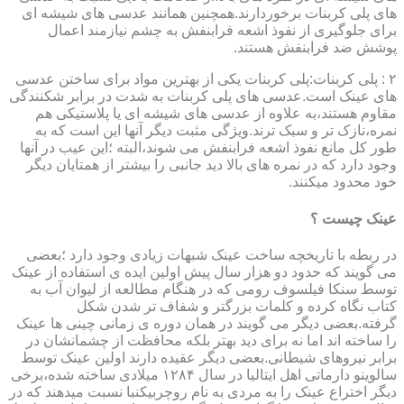
های پلی کربنات برخوردارند.همچنین همانند عدسی های شیشه ای
برای جلوگیری از نفوذ اشعه فرابنفش به چشم نیازمند اعمال
پوشش ضد فرابنفش هستند.
۲ : پلی کربنات:پلی کربنات یکی از بهترین مواد برای ساختن عدسی
های عینک است.عدسی های پلی کربنات به شدت در برابر شکنندگی
مقاوم هستند،به علاوه از عدسی های شیشه ای یا پلاستیکی هم
نمره،نازک تر و سبک ترند.ویژگی مثبت دیگر آنها این است که به
طور کل مانع نفوذ اشعه فرابنفش می شوند،البته ؛این عیب در آنها
وجود دارد که در نمره های بالا دید جانبی را بیشتر از همتایان دیگر
خود محدود میکنند.
عینک چیست ؟
در ربطه با تاریخچه ساخت عینک شبهات زیادی وجود دارد ؛بعضی
می گویند که حدود دو هزار سال پیش اولین ایده ی استفاده از عینک
توسط سنکا فیلسوف رومی که در هنگام مطالعه از لیوان آب به
کتاب نگاه کرده و کلمات بزرگتر و شفاف تر شدن شکل
گرفته.بعضی دیگر می گویند در همان دوره ی زمانی چینی ها عینک
را ساخته اند اما نه برای دید بهتر بلکه محافظت از چشمانشان در
برابر نیروهای شیطانی.بعضی دیگر عقیده دارند اولین عینک توسط
سالوینو دارماتی اهل ایتالیا در سال ۱۲۸۴ میلادی ساخته شده،برخی
دیگر اختراع عینک را به مردی به نام روچربیکنبا نسبت میدهند که در