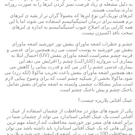
به دلیل مشغله ی زیاد فرصت تمیز کردن لنزها را به صورت روزانه
ندارند،مناسب هستند.
لنزهای توریک:این نوع لنزها که معمولاً گران تر از بقیه ی لنزهای
نرم هستند،برای درمان آستیگماتیسم استفاده می شوند اما با این
همه کارایی برای اصلاح عیوب آستیگماتیسم به اندازه ی لنزهای
سخت نافذ اکسیژن نیست.
چشم و خطرات اشعه ماورای بنفش نور خورشید اشعه ماورای
بنفش نور خورشید به پوست آسیب می زند.همچنین برای عدسی و
قرنیه چشم مضراست.اشعه ماورای بنفش (UV) احتمال ابتلا به
بیماری آب مروارید (کاتاراکت) چشم را افزایش می دهد.این
بیماری،عدسی چشم را کدر می کند و قدرت بینایی را کاهش می
دهد.همچنین اشعه ماورای بنفش باعث تخریب ماکولا (لکه زرد) می
شود.ماکولا بخشی از شبکیه چشم است که برای وضوح بینایی لازم
است.سایر مشکلات چشمی وابسته به اشعه ماورای بنفش شامل
ناخنک چشم و پیش ناخنک چشم است.
عینک آفتابی پلاریزه چیست؟
یکی از شیوه های مؤثر در محافظت از چشمان استفاده از عینک
آفتابی است.یک عینک آفتابی استاندارد می تواند از چشمان شما در
برابر اشعه های مضر نور خورشید محافظت کند.ازجمله مهم ترین
ویژگی هایی که یک عینک آفتابی استاندارد باید داشته باشد می توان
به محافظت 100 درصد در برابر اشعه فرابنفش خورشید و پلاریزه