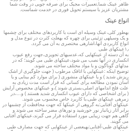
ظاهر عینک شما,تعمیرات مجیک برای صرفه جویی در وقت شما
مشتریان عزیز با سیستم تحویل فوری در خدمت شماست.
انواع عینک
به­طور کلی،عینک وسیله ای است با کاربردهای مختلف برای چشمها
و یک وسیله­ی تزئینی برای چهره که به­علت کثرت در تنوع مدل و
انواع کاربردی آنها،اشاره­ی مختصری به آن می گردد.
۱٫عینکهای طبی
به آن دسته از عینکهایی که،عدسیهای تجویزی،جهت رفع عیوب
انکساری در آنها نصب می شود،عینکهای طبی می گویند؛ که در
مدلهای گوناگون و با مواد مختلف ساخته می شوند.
توضیح اینکه :عینکهایی با اتاقک مرطوب ( جهت جلوگیری از اشک
ریزش شدید ) و یا عینکهای منشوری ( برای موارد کم بینایی و یا
آسان نمودن مطالعه برای کسانی که قرار است مدت زیادی به
علت فلج اندامهای اصلی،بستری شوند )،و عینکهای مخصوص آرایش
( برای اشخاصی که دارای عیوب انکساری شدید هستند ) و…،در
زمره­ی عینکهای طبی،با کاربرد خاص محسوب می شوند.
عینکهای آفتابی:به گروهی از عینکها که جهت محافظت از چشمها در
برابر آثار زیانبار نور خورشید و نورهای مضر ساخته می شوند و
گاهی هم جهت زیبایی مورد استفاده قرار می گیرند،عینکهای آفتابی
می گویند.
عینکهای طبی-آفتابی:به­بعضی از عینکهایی که جهت مصارف طبی