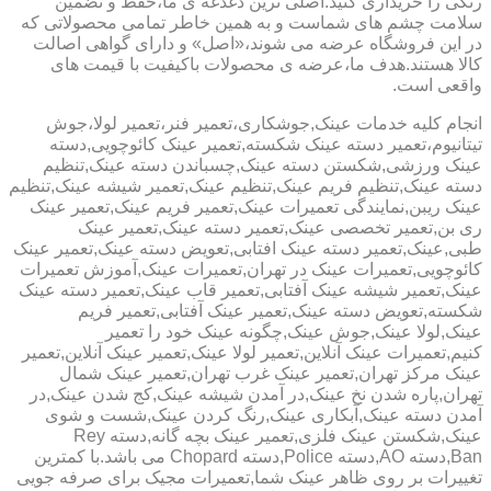
رنگی را خریداری کنید.اصلی ترین دغدغه ی ما،حفظ و تضمین
سلامت چشم های شماست و به همین خاطر تمامی محصولاتی که
در این فروشگاه عرضه می شوند،«اصل» و دارای گواهی اصالت
کالا هستند.هدف ما،عرضه ی محصولات باکیفیت با قیمت های
واقعی است.
انجام کلیه خدمات عینک,جوشکاری،تعمیر فنر،تعمیر لولا،جوش
تیتانیوم،تعمیر دسته عینک شکسته,تعمیر عینک کائوچویی,دسته
عینک ورزشی,شکستن دسته عینک,چسباندن دسته عینک,تنظیم
دسته عینک,تنظیم فریم عینک,تنظیم عینک,تعمیر شیشه عینک,تنظیم
عینک ریبن,نمایندگی تعمیرات عینک,تعمیر فریم عینک,تعمیر عینک
ری بن,تعمیر تخصصی عینک,تعمیر دسته عینک,تعمیر عینک
طبی,عینک,تعمیر دسته عینک افتابی,تعویض دسته عینک,تعمیر عینک
کائوچویی,تعمیرات عینک در تهران,تعمیرات عینک,آموزش تعمیرات
عینک,تعمیر شیشه عینک آفتابی,تعمیر قاب عینک,تعمیر دسته عینک
شکسته,تعویض دسته عینک,تعمیر عینک آفتابی,تعمیر فریم
عینک,لولا عینک,جوش عینک,چگونه عینک خود را تعمیر
کنیم,تعمیرات عینک آنلاین,تعمیر لولا عینک,تعمیر عینک آنلاین,تعمیر
عینک مرکز تهران,تعمیر عینک غرب تهران,تعمیر عینک شمال
تهران,پاره شدن نخ عینک,در آمدن شیشه عینک,کج شدن عینک,در
آمدن دسته عینک,آبکاری عینک,رنگ کردن عینک,شست و شوی
عینک,شکستن عینک فلزی,تعمیر عینک بچه گانه,دسته Rey
Ban,دسته AO,دسته Police,دسته Chopard می باشد.با کمترین
تغییرات بر روی ظاهر عینک شما,تعمیرات مجیک برای صرفه جویی