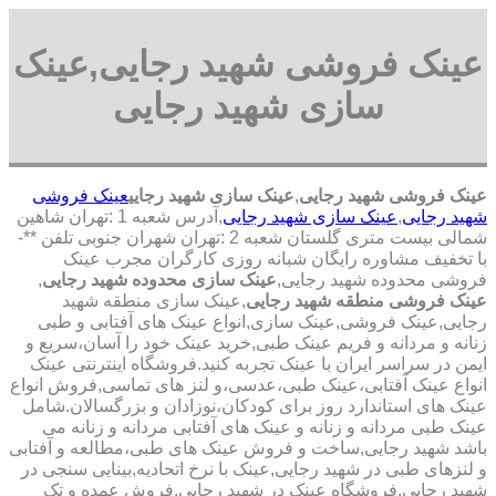
عینک فروشی شهید رجایی,عینک
سازی شهید رجایی
عینک فروشی شهید رجایی
,
عینک سازی شهید رجایی
عینک فروشی
شهید رجایی
,
عینک سازی شهید رجایی
,آدرس شعبه 1 :تهران شاهین
شمالی بیست متری گلستان شعبه 2 :تهران شهران جنوبی تلفن **-
با تخفیف مشاوره رایگان شبانه روزی کارگران مجرب عینک
فروشی محدوده شهید رجایی,
عینک سازی محدوده شهید رجایی
,
عینک فروشی منطقه شهید رجایی
,عینک سازی منطقه شهید
رجایی,عینک فروشی,عینک سازی,انواع عینک های آفتابی و طبی
زنانه و مردانه و فریم عینک طبی,خرید عینک خود را آسان،سریع و
ایمن در سراسر ایران با عینک تجربه کنید.فروشگاه اینترنتی عینک
انواع عینک آفتابی،عینک طبی،عدسی،و لنز های تماسی,فروش انواع
عینک های استاندارد روز برای کودکان،نوزادان و بزرگسالان.شامل
عینک طبی مردانه و زنانه و عینک های آفتابی مردانه و زنانه می
باشد شهید رجایی,ساخت و فروش عینک های طبی،مطالعه و آفتابی
و لنزهای طبی در شهید رجایی,عینک با نرخ اتحادیه,بینایی سنجی در
شهید رجایی,فروشگاه عینک در شهید رجایی,فروش عمده و تک