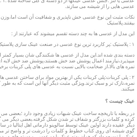
عدسی هایی را از شیشه می سازند.
نکات مثبت این نوع عدسی خش ناپذیری و شفافیت آن است اما،وزن ب
بیفتند.پلاستیک
این مدل از عدسی ها به چند دسته تقسم میشوند که عبارتند از :
۱ : پلاستیک :پر کاربرد ترین نوع عدسی در صنعت عینک سازی پلاستیک CR39 میباشد که بسته به نوع پوشش آنها،به انواعی نظیر : پلاستیک ساده،پلاستیک آنتی رفلکس،پلاستیک ضد خش،پلاستیک آب گریز و …..
دسته بندی شده اند.این مدل از عدسی ها شکنندگی شان بسیار کمتر ا
میپذیرد،نیازمند اعمال پوشش ضد خش هستند،پوشش ضد خش لایه ای 
نمره های بالا،از ضخامت بالایی نسبت به عدسی های پلی کربنات بر
۲ : پلی کربنات:پلی کربنات یکی از بهترین مواد برای ساختن عدسی
نمره،نازک تر و سبک ترند.ویژگی مثبت دیگر آنها این است که به طور کل 
میکنند.
عینک چیست ؟
در ربطه با تاریخچه ساخت عینک شبهات زیادی وجود دارد ؛بعضی می گو
کرده و کلمات بزرگتر و شفاف تر شدن شکل گرفته.بعضی دیگر می گویند
عینک را توسعه داد،که همان بدنه عینک با دو عدسی و دسته های در د