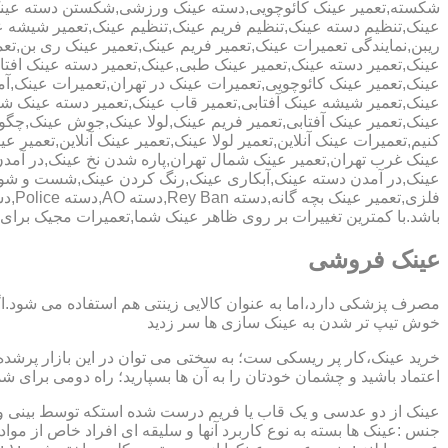
شکسته,تعمیر عینک کائوچویی,دسته عینک ورزشی,شکستن دسته عین
عینک,تنظیم دسته عینک,تنظیم فریم عینک,تنظیم عینک,تعمیر شیشه ع
ریبن,نمایندگی تعمیرات عینک,تعمیر فریم عینک,تعمیر عینک ری بن,ت
عینک,تعمیر دسته عینک,تعمیر عینک طبی,عینک,تعمیر دسته عینک افت
عینک,تعمیر عینک کائوچویی,تعمیرات عینک در تهران,تعمیرات عینک,
عینک,تعمیر شیشه عینک آفتابی,تعمیر قاب عینک,تعمیر دسته عینک 
عینک,تعمیر عینک آفتابی,تعمیر فریم عینک,لولا عینک,جوش عینک,چگون
کنیم,تعمیرات عینک آنلاین,تعمیر لولا عینک,تعمیر عینک آنلاین,تعمیر ع
عینک غرب تهران,تعمیر عینک شمال تهران,پاره شدن نخ عینک,در آم
عینک,در آمدن دسته عینک,آبکاری عینک,رنگ کردن عینک,شست و ش
باشد.با کمترین تغییرات بر روی ظاهر عینک شما,تعمیرات مجیک بر
عینک فروشی
مصرف پزشکی دارد،اما به عنوان کالایی زینتی هم استفاده می شود.ا
خوش تیپ تر شدن به عینک سازی ها سر زدید
خرید عینک،کار پر ریسکی ست؛ به سختی می توان در این بازار پرشده 
اعتماد باشید و چشمان خودتان را به آن ها بسپارید؛ راه دومی برای 
عینک از دو عدسی و یک قاب یا فریم درست شده استکه توسط بینی و گو
جنس :عینک ها بسته به نوع کاربرد آنها و سلیقه ای افراد خاص از مواد