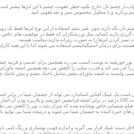
اب،از چشم تان خارج نکنید،خطر عفونت چشم با این لنزها بیشتر است و 
چشم بردارید و با محلول مخصوص تمیز و ضدعفونی کنید.
 تان نگه دارید،چون عمر مفید استفاده از این نوع لنزها فقط یک روز
 آلرژی دارند،کسانی مثل ورزشکاران که فقط در موقعیت های خاص می خ
میز کردن لنزها را به صورت روزانه ندارند،مناسب هستند.
م هستند،برای درمان آستیگماتیسم استفاده می شوند اما با این همه کار
ا کدر می کند و قدرت بینایی را کاهش می دهد.همچنین اشعه ماورای 
می وابسته به اشعه ماورای بنفش شامل ناخنک چشم و پیش ناخنک 
ی است.یک عینک آفتابی استاندارد می تواند از چشمان شما در برابر 
هایی که یک عینک آفتابی استاندارد باید داشته باشد می توان به محافظت 100 درصد در برابر اشعه ف
ک فیلم شیمیایی خاص پوشانده شده که میزان شدت نور را کاهش می دهند 
 های خیره کننده به چشمان شما می شوند و درنتیجه شما می توانید با 
دسته عینک قرار می گیرند و اندازه،فونت نوشتاری و رنگ ثابتی دارند.
 می شود.مثلا به جای نوشته اند:.این نوع خطاها،خبر از تقلبی بودن ع