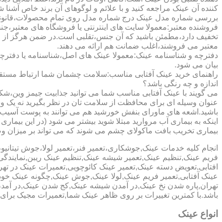
کننده آن عینک مراجعه کنید و با علائم و لوگوهای آن برند خاص آشنا 
بررسی شماره مدل عینک درج شماره مدل روی تمام محصولات،قانونی ج
فروشنده معتبر:معمولا سایت های اینترنتی یا فروشگاه های معتبر،جن
تخفیف دارد،مطمئن باشید که آن جنس،تقلبی است.در ضمن هرگز از وب
معتبر می فروشند،اغلب ضمانت هم ارائه می دهند.
دفترچه و شناسنامه عینک:معمولا عینک های اصل،شناسنامه یا دفترچ
بیان می شود.
راهنمای خرید عینک آفتابی مناسب:سلامت چشمان شما ارتباط مستقیم ب
اندازه و چه رنگی باشد؟
می گویند با عینک آفتابی مناسب شما می توانید جذابیت جیمز وین،شکوه
عنوان وسیله ای برای محافظت از سلامت تان در نظر بگیرید نه یک وسیل
باشید.اشعه های ماورای بنفش خورشید هم می توانند به پوست آسیب 
اینکه به بیماری آب مروارید مبتلا شوید بیشتر می شود (در این بیما
بیماری تخریب بافت ماکولای چشم می شوند که می تواند بر میزان وضو
انجام کلیه خدمات عینک,جوشکاری،تعمیر فنر،تعمیر لولا،جوش تیتا
فریم عینک,تنظیم عینک,تعمیر شیشه عینک,تنظیم عینک ریبن,نمایندگ
افتابی,تعویض دسته عینک,تعمیر عینک کائوچویی,تعمیرات عینک در ت
عینک آفتابی,تعمیر فریم عینک,لولا عینک,جوش عینک,چگونه عینک خود ر
تهران,پاره شدن نخ عینک,در آمدن شیشه عینک,کج شدن عینک,در آم
باشد.با کمترین تغییرات بر روی ظاهر عینک شما,تعمیرات مجیک بر
انواع عینک