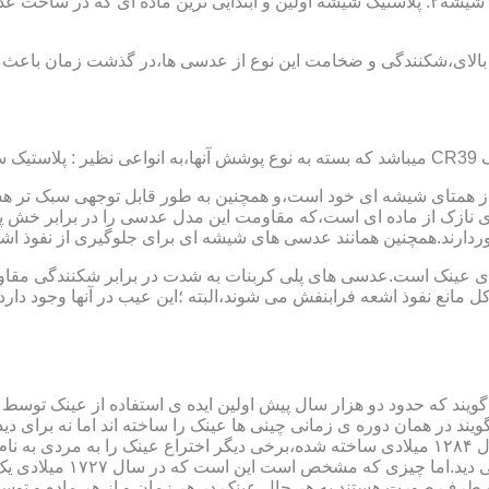
عدسی یا لنز :جنس عدسی عینکها از دو دسته ی کلی ساخته شده :۱ : شیشه۲: پلاستیک شیشه اولین و 
الای،شکنندگی و ضخامت این نوع از عدسی ها،در گذشت زمان باعث شد
ز همتای شیشه ای خود است،و همچنین به طور قابل توجهی سبک تر هست
نازک از ماده ای است،که مقاومت این مدل عدسی را در برابر خش پ
خوردارند.همچنین همانند عدسی های شیشه ای برای جلوگیری از نفوذ 
 های عینک است.عدسی های پلی کربنات به شدت در برابر شکنندگی مقاو
مانع نفوذ اشعه فرابنفش می شوند،البته ؛این عیب در آنها وجود دارد که
یند که حدود دو هزار سال پیش اولین ایده ی استفاده از عینک توسط 
 در همان دوره ی زمانی چینی ها عینک را ساخته اند اما نه برای دی
گوی شیشه ای روی کتاب خط
و طرف صورت هستند.به هر حال عینک در هر زمان و از هر ماده و توسط