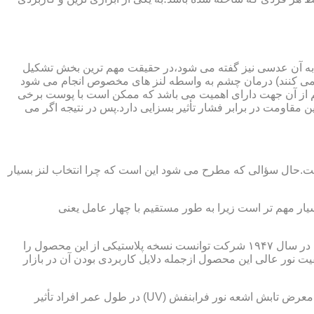
 به آن عدسی نیز گفته می شود،در حقیقت مهم ترین بخش تشکیل
ده می کنند) درمان چشم به واسطه لنز های مخصوص انجام می شود
م از آن جهت دارای اهمیت می باشد که ممکن است با پوست برخی
مقاومت در برابر فشار تأثیر بسزایی دارد.پس در نتیجه اگر می
 است.حال سؤالی که مطرح می شود این است که چرا انتخاب لنز بسیار
یار مهم تر است زیرا به طور مستقیم با چهار عامل یعنی
در قدیم از عدسی شیشه ای استفاده می شد،اما شیشه بسیار سنگین بوده و همچنین به راحتی شکسته و به چشم آسیب می رساند.در نهایت در سال ۱۹۴۷ شرکت توانست نسخه پلاستیکی از این محصول را
 نور عالی این محصول ازجمله دلایل کاربردی بودن آن در بازار
عامل بعدی که جزء اصلی ترین ویژگی های عینک طبی است،مقاومت در برابر اشعه UV در هر دو نوع A و B می باشد.قطعاً قرار گرفتن در معرض تابش اشعه نور فرابنفش (UV) در طول عمر افراد تأثیر