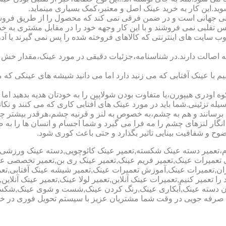
شوید.این کار به خرید عینک اصل و معتبر،کمک بسیاری مینماید.
هانی است و در ضمن فرقی نمی کند که محصول را از طریق فروشگاه ی
س تقلبی نمی فروشند و با این کار وجهه خود را در مقابل مشتری به 
 سایت های اینترنتی که کالاهای فروخته شده را پس نمی گیرند یا 
ه اصالت دارند.در شناسنامه،جزئیات دقیقی در مورد عینک،مقدار خش 
ا عینک آفتابی که می زنید دارد اما می دانید شیشه های عینکی که می
 اودری هیپورن،یا متفاوت بودن شولاپین را به خودتان هدیه بدهید اما م
ه تزئینی.شما باید در مورد عینک های آفتابی کاری که می کنند و نکاتی
برسانند و هم به چشم،به خصوص به لنز و قرنیه چشم،هرقدر بیشتر چش
ری انگار لنزهای چشم را مه فرا می گیرد و شما اجسام و انسان ها را 
ح و شفافیت بینایی تاثیر بگذارد و حتی باعث کوری شود.
نیوم،تعمیر دسته عینک شکسته,تعمیر عینک کائوچویی,دسته عینک ورزش
ی تعمیرات عینک,تعمیر فریم عینک,تعمیر عینک ری بن,تعمیر تخصصی ع
هران,تعمیرات عینک,آموزش تعمیرات عینک,تعمیر شیشه عینک آفتابی,ت
ا تعمیر کنیم,تعمیرات عینک آنلاین,تعمیر لولا عینک,تعمیر عینک آنلای
دن دسته عینک,آبکاری عینک,رنگ کردن عینک,شست و شوی عینک,شکستن
ای صرفه جویی در وقت شما مشتریان عزیز با سیستم تحویل فوری در