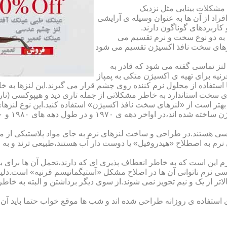
مشکلات بینایی مثل نزدیک
راد از آن ها به عنوان وسیله ی آرایشی
اربردهای گوناگون دارند.
 به دو نوع سخت و نرم تقسیم می
نزهای سخت نافذ اکسیژن تقسیم می شود
لنز تماسی گفته می شود که قادر به
قرنیه برای تهیه ی اکسیژن متکی به پمپاژ
ا استفاده از محلول نرم کننده روی چشم قرار می گیرند.این لنزها ب
ی سخت استاندارد به خاطر مشکلاتی از جمله تاری دید و هیپوکسی (نار
بهتر است از «لنزهای سخت نافذ اکسیژن» استفاده کنید.این نوع لنزه
ی هستند.در طراحی و ساخت لنزهای نرم به جای مواد پلاستیکی از م
 نرم به اصطلاح «هیدروفیل» یا دوست دار آب هستند،طبیعی ترند و به
این است که به خاطر انعطاف پذیری ای که دارند،تحمل آن ها برای بی
تماسی نرم ناتوانی آن ها در اصلاح مشکل «آستیگماتیسم قرنیه» است.د
لاتر از یک و نیم تجویز نمی شوند.از سوی دیگر برداشتن و البته به خ
تفاده ی روزانه طراحی شده اند و شب ها موقع خواب حتما باید آن ها ر