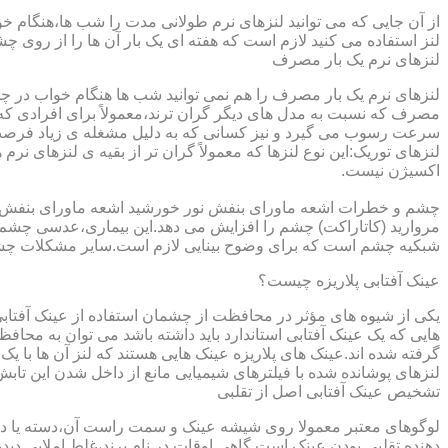
از آن جایی که می توانید لنزهای نرم طولانی مدت را شب ها،هنگام خو
لنز استفاده می کنید لازم است که هفته ای یک بار آن ها را از روی 
لنزهای نرم یک بار مصرف
لنزهای نرم یک بار مصرف را هم نمی توانید شب ها هنگام خواب در چشم
مصرف که نسبت به مدل های دیگر گران ترند،معمولاً برای افرادی که
سرعت رسوب می گیرد و نیز کسانی که به دلیل مشغله ی زیاد فرصت ت
لنزهای توریک:این نوع لنزها که معمولاً گران تر از بقیه ی لنزهای نر
اکسیژن نیست.
مروارید (کاتاراکت) چشم را افزایش می دهد.این بیماری،عدسی چشم ر
شبکیه چشم است که برای وضوح بینایی لازم است.سایر مشکلات چش
عینک آفتابی پلاریزه چیست؟
یکی از شیوه های مؤثر در محافظت از چشمان استفاده از عینک آفتاب
گرفته شده اند.عینک های پلاریزه عینک هایی هستند که لنز آن ها با ی
لنزهای پوشانده شده با فیلترهای شیمیایی مانع از داخل شدن این تابش
تشخیص عینک آفتابی اصل از تقلبی
لوگوهای معتبر معمولا روی شیشه عینک و سمت راست آن،دسته یا داخل 
دهنده تقلبی بودن عینک است.گاهی اوقات در نام برند،غلط املایی دیده