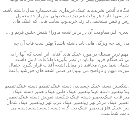
ا آنلاین بخرید.باید عینک خریداری شده،شماره مدل داشته باشد.
خطر نمی اندازند.هر وقت هم دیدید،محصولی بیش از حد معمول
آدرس و تلفن مشخصی ندارند،خرید.وب سایت هایی که عینک های
پذیری لنز،مقاومت آن در برابر اشعه ماوراء بنفش،جنس فریم و …
 زنید چه ویژگی هایی باید داشته باشد؟ بهتر است قاب آن چه
هم ترین مسئله در مورد عینک های آفتابی این است که آنها را به
 که هنگام خرید آنها باید در نظر بگیرید،اطلاعات کامل داشته
مان شما بدون محافظ در مقابل اشعه آفتاب قرار بگیرد احتمال
به صورت مبهم و ناواضح می بینید) در ضمن اشعه های خورشید باعث
ی,شکستن دسته عینک,چسباندن دسته عینک,تنظیم دسته عینک,تنظیم
ینک,تعمیر دسته عینک,تعمیر عینک طبی,عینک,تعمیر دسته عینک
عمیر قاب عینک,تعمیر دسته عینک شکسته,تعویض دسته عینک,تعمیر
ن,تعمیر عینک مرکز تهران,تعمیر عینک غرب تهران,تعمیر عینک شمال
 عینک فلزی,تعمیر عینک بچه گانه,دسته,دسته,دسته,دسته می
 خدمت شماست.