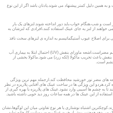
به همین دلیل کمتر پیشنهاد می شوند.یادتان باشد اگر از این نوع
 است و شب،هنگام خواب،باید دور انداخته شوند.لنزهای یک بار
واهند از لنز به جای عینک استفاده کنند،افرادی که لنزشان به
ایی برای اصلاح عیوب آستیگماتیسم به اندازه ی لنزهای سخت نافذ
چشم و خطرات اشعه ماورای بنفش نور خورشید اشعه ماورای بنفش نور خورشید به پوست آسیب می زند.همچنین برای عدسی و قرنیه چشم مضراست.اشعه ماورای بنفش (UV) احتمال ابتلا به بیماری آب
بنفش باعث تخریب ماکولا (لکه زرد) می شود.ماکولا بخشی از
چشم است.
اشعه های مضر نور خورشید محافظت کند.ازجمله مهم ترین ویژگی
رابنفش خورشید و پلاریزه بودن آن اشاره کرد.هردو این ویژگی ها در ساخت عینک های آفتابی پلاریزه در نظر
تا به چشم ها آسیبی وارد نشود.عینک های پلاریزه با بهره گیری از
استفاده از این عینک ها در همه ساعات روز دید خوبی داشته باشید.
کوچکترین اشتباه نوشتاری یا هر نوع تفاوتی میان این لوگوها،نشان
ینک می دهد.همچنین پیش از خرید عینک،به وب سایت کارخانه تولید