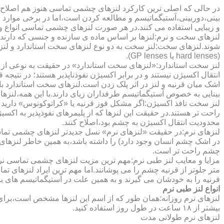
در حالی که اصلی ترین کارکرد لنزهای چشمی تماسی هنوز هم اصلاح 
بینی،دوربینی،آستیگماتیسم و مطالعه کردن است،اما در برخی موارد اف
و زیبایی استفاده می کنند.در هر صورت لنزهای چشمی تماسی انواع و ک
لنزهای سخت و نرم:لنزها بر اساس ماده ی سازنده و جنسی که دارند
شوند.لنزهای سخت:لنز سخت به دو نوع لنزهای سخت استاندارد و ل
(hard lenses یا GP lenses).
لنز سخت استاندارد:«لنزهای سخت استاندارد» در حقیقت به نوعی از 
انتقال اکسیژن نیستند و در برابر اکسیژن نفوذناپذیر هستند؛ در نتیجه 
اشک میان قرنیه و لنز در اثر پلک زدن است.لنزهای سخت استاندارد ب
بینایی به خصوص آستیگماتیسم طرفداران زیای دارند.با این همه،لنزها
لنز سخت نافذ اکسیژن:اگر مشکل قوز قرنیه یا «کراتوکونوس» دارید 
محدودیت انتقال اکسیژن به چشم بود،اصلاح کنند.
لنزهای نرم:در حقیقت «لنزهای نرم» نسل جدیدتر لنزهای چشمی تماس
در اشک چشم انسان وجود دارد) را داشته باشد،به همین خاطر لنزهای
چشم راحت تر است.
مزایا و معایب لنز طبی نرم:مهم ترین مزیت لنزهای چشمی تماسی نرم 
متر جلوتر از قرنیه چشم را می پوشانند.اما مهم ترین ایراد لنزهای 
قرنیه را به خودشان می گیرند و به همین علت در آستیگماتیسم های با
انواع لنز طبی نرم
لنزهای نرم روزانه:همان طور که از اسم این لنزها مشخص است،برای اس
بیشتر از ۱۸ ساعت در طول روز استفاده کنید.
لنزهای نرم طولانی مدت