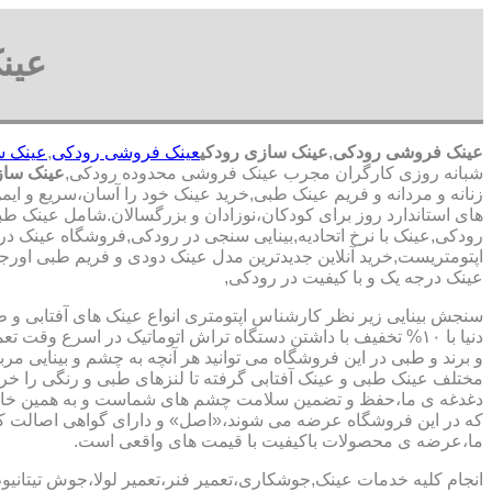
عین
عینک فروشی رودکی
,
عینک سازی رودکی
عینک فروشی رودکی
,
عینک س
شبانه روزی کارگران مجرب عینک فروشی محدوده رودکی,
عینک ساز
زنانه و مردانه و فریم عینک طبی,خرید عینک خود را آسان،سریع و ای
های استاندارد روز برای کودکان،نوزادان و بزرگسالان.شامل عینک طب
رودکی,عینک با نرخ اتحادیه,بینایی سنجی در رودکی,فروشگاه عینک در
اپتومتریست,خرید آنلاین جدیدترین مدل عینک دودی و فریم طبی اورجینا
عینک درجه یک و با کیفیت در رودکی,
سنجش بینایی زیر نظر کارشناس
اپتومتری انواع عینک های آفتابی و 
دنیا با ۱۰% تخفیف با داشتن دستگاه تراش اتوماتیک در اسرع وقت 
و برند و طبی در این فروشگاه می توانید هر آنچه به چشم و بینایی مر
مختلف عینک طبی و عینک آفتابی گرفته تا لنزهای طبی و رنگی را خری
دغدغه ی ما،حفظ و تضمین سلامت چشم های شماست و به همین خا
که در این فروشگاه عرضه می شوند،«اصل» و دارای گواهی اصالت کا
ما،عرضه ی محصولات باکیفیت با قیمت های واقعی است.
انجام کلیه خدمات عینک,جوشکاری،تعمیر فنر،تعمیر لولا،جوش تیتانیو