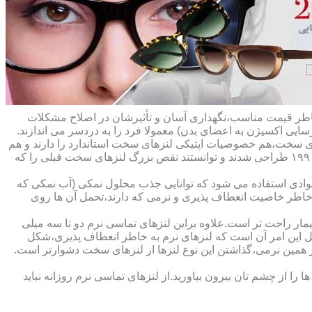
ه خاطر قیمت مناسب،نگهداری آسان و تأثیرشان در اصلاح مشکلات
سایی اکسیژن به اعضای بدن) معمولا فرد را به دردسر می اندازند.
ای سخت،هم خصوصیات اپتیکی لنزهای سخت استاندارد را دارند و هم
راحت تر هستند.در حقیقت این لنزها که از پلیمرهای نفوذپذیر به اکسیژن ساخته شده اند،در اواخر دهه ی ۱۹۷۰ و در طول دهه های ۱۹۸۰ و ۱۹۹۰ طراحی شدند و توانستند نقص بزرگ لنزهای سخت قبلی را که
وادی استفاده می شود که توانایی جذب محلول نمکی (آب نمکی که
 خاطر خاصیت انعطاف پذیری و نرمی که دارند،تحمل آن ها روی
مار راحت تر است.علاوه براین لنزهای تماسی نرم دو تا سه میلی
لیل این امر آن است که لنزهای نرم به خاطر انعطاف پذیری،شکل
اطر همین نرمی،گذاشتن این نوع لنزها از لنزهای سخت دشوارتر است.
ا از چشم تان بیرون بیاورید.از لنزهای تماسی نرم روزانه نباید