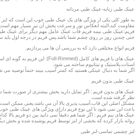
عینک طبی زنانه-عینک طبی مردانه
به طور کلی یکی از ویژگی های یک عینک طبی خوب این است که لنز آ
مقاومت کند.البته انعکاس نور و سرعت پخش آن نیز بسیار مهم است ک
فریم:عینک طبی نیمه فریم قاب عینک عامل مهم دیگر برای عینک طبی
حتی چندین روز بر روی چشم شما باشد.پس فریم در درجه اول باید س
فریم انواع مختلفی دارد که به بررسی آن ها می پردازیم.
عینک های با فریم های کامل (ed
استات،پلاستیک و تیتانیوم ساخته می شود.
اگر شما به دنبال عینکی هستید که کمتر آسیب ببیند حتماً توصیه می شو
عینک طبی بدون فریم
عینک های بدون فریم : اگر تمایل دارید بخش بیشتری از صورت شما دی
نظر گرفته شده است.
مشکل اصلی این قاب،آسیب پذیری بالا آن می باشد.یعنی ممکن است لنز
باعث این نمی شود تا این نوع فریم دارای ویژگی های عینک طبی خوب
عینک های نیم فریم : اگر شما هم دقیقاً نمی دانید بین دو فریم بالا 
روانه بازار کرده که بخشی از لنز توسط فریم پوشیده شده و بخش دیگ
لنز چشمی تماسی-لنز طبی