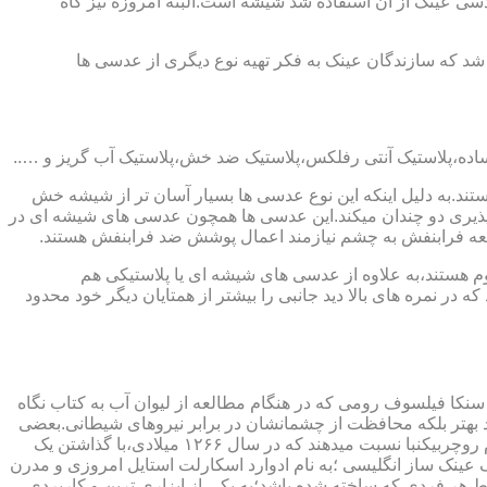
ابندایی ترین ماده ای که در ساخت عدسی عینک از آن استفاده شد شیشه است.البته امروزه نیز گاه
 که سازندگان عینک به فکر تهیه نوع دیگری از عدسی ها
ند.به دلیل اینکه این نوع عدسی ها بسیار آسان تر از شیشه خش
ذیری دو چندان میکند.این عدسی ها همچون عدسی های شیشه ای در
اشعه فرابنفش به چشم نیازمند اعمال پوشش ضد فرابنفش هستند.
م هستند،به علاوه از عدسی های شیشه ای یا پلاستیکی هم
 در نمره های بالا دید جانبی را بیشتر از همتایان دیگر خود محدود
سنکا فیلسوف رومی که در هنگام مطالعه از لیوان آب به کتاب نگاه
د بهتر بلکه محافظت از چشمانشان در برابر نیروهای شیطانی.بعضی
دیگر عقیده دارند اولین عینک توسط سالوینو دارماتی اهل ایتالیا در سال ۱۲۸۴ میلادی ساخته شده،برخی دیگر اختراع عینک را به مردی به نام روچربیکنبا نسبت میدهند که در سال ۱۲۶۶ میلادی،با گذاشتن یک
وط و کلمات را درشت تر و واضح تر می دید.اما چیزی که مشخص است این است که در سال ۱۷۲۷ میلادی یک عینک ساز انگلیسی ؛به نام ادوارد اسکارلت استایل امروزی و مدرن
 هر فردی که ساخته شده باشد؛به یکی از ابزاری ترین و کاربردی