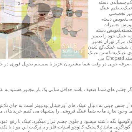
ک,چسباندن دسته
ینک,تنظیم عینک
عمیر تخصصی
ابی,تعویض دسته
آموزش تعمیرات
شکسته,تعویض دسته
ه عینک خود را تعمیر
ینک مرکز تهران,تعمیر
دن شیشه عینک,کج شدن
وی عینک,شکستن عینک
فلزی,تعمیر عینک بچه گانه,دسته Rey Ban,دسته AO,دسته Police,دسته Chopard می
ای صرفه جویی در وقت شما مشتریان عزیز با سیستم تحویل فوری در
گر چشم های شما ضعیف باشد حداقل سالی یک بار مجبور هستید به عین
از جنس چینی به دنبال عینک های اورجینال بود.بهتر است به جای تلا
شما وجود ندارد ما به شما عینک فروشی را پیشنهاد می کنیم خرید های م
شها نگه داشته میشود و جلوی چشم قرار میگیرد.عینک با رفع عیوب ان
 گوناگونی مانند :پلاستیک،کائوچو،استات،فلز و یا ترکیب این مواد با ی