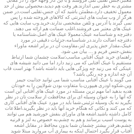
معتبر،جنس تقلبی نمی فروشند و با این کار وجهه خود را در مقابل
مشتری به خطر نمی اندازند.هر وقت هم دیدید،محصولی بیش از حد
معمول تخفیف دارد،مطمئن باشید که آن جنس،تقلبی است.در ضمن
هرگز از وب سایت های اینترنتی که کالاهای فروخته شده را پس
نمی گیرند یا آدرس و تلفن مشخصی ندارند،خرید.وب سایت هایی که
عینک های معتبر می فروشند،اغلب ضمانت هم ارائه می دهند.
دفترچه و شناسنامه عینک:معمولا عینک های اصل،شناسنامه یا
دفترچه اصالت دارند.در شناسنامه،جزئیات دقیقی در مورد
عینک،مقدار خش پذیری لنز،مقاومت آن در برابر اشعه ماوراء
بنفش،جنس فریم و … بیان می شود.
راهنمای خرید عینک آفتابی مناسب:سلامت چشمان شما ارتباط
مستقیم با عینک آفتابی که می زنید دارد اما می دانید شیشه های
عینکی که می زنید چه ویژگی هایی باید داشته باشد؟ بهتر است قاب
آن چه اندازه و چه رنگی باشد؟
می گویند با عینک آفتابی مناسب شما می توانید جذابیت جیمز
وین،شکوه اودری هیپورن،یا متفاوت بودن شولاپین را به خودتان
هدیه بدهید اما مهم ترین مسئله در مورد عینک های آفتابی این است
که آنها را به عنوان وسیله ای برای محافظت از سلامت تان در نظر
بگیرید نه یک وسیله تزئینی.شما باید در مورد عینک های آفتابی کاری
که می کنند و نکاتی که هنگام خرید آنها باید در نظر بگیرید،اطلاعات
کامل داشته باشید.اشعه های ماورای بنفش خورشید هم می توانند
به پوست آسیب برسانند و هم به چشم،به خصوص به لنز و قرنیه
چشم،هرقدر بیشتر چشمان شما بدون محافظ در مقابل اشعه
آفتاب قرار بگیرد احتمال اینکه به بیماری آب مروارید مبتلا شوید