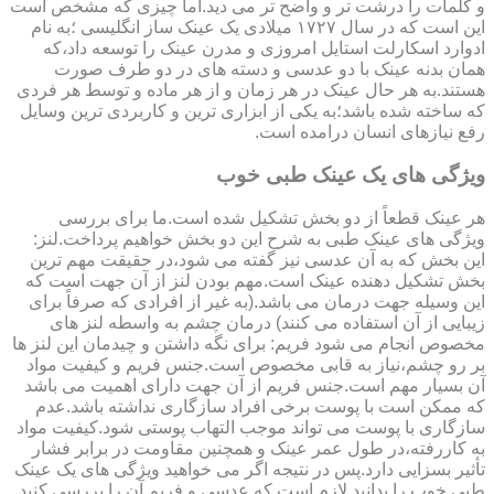
و کلمات را درشت تر و واضح تر می دید.اما چیزی که مشخص است
این است که در سال ۱۷۲۷ میلادی یک عینک ساز انگلیسی ؛به نام
ادوارد اسکارلت استایل امروزی و مدرن عینک را توسعه داد،که
همان بدنه عینک با دو عدسی و دسته های در دو طرف صورت
هستند.به هر حال عینک در هر زمان و از هر ماده و توسط هر فردی
که ساخته شده باشد؛به یکی از ابزاری ترین و کاربردی ترین وسایل
رفع نیازهای انسان درامده است.
ویژگی های یک عینک طبی خوب
هر عینک قطعاً از دو بخش تشکیل شده است.ما برای بررسی
ویژگی های عینک طبی به شرح این دو بخش خواهیم پرداخت.لنز:
این بخش که به آن عدسی نیز گفته می شود،در حقیقت مهم ترین
بخش تشکیل دهنده عینک است.مهم بودن لنز از آن جهت است که
این وسیله جهت درمان می باشد.(به غیر از افرادی که صرفاً برای
زیبایی از آن استفاده می کنند) درمان چشم به واسطه لنز های
مخصوص انجام می شود فریم: برای نگه داشتن و چیدمان این لنز ها
بر رو چشم،نیاز به قابی مخصوص است.جنس فریم و کیفیت مواد
آن بسیار مهم است.جنس فریم از آن جهت دارای اهمیت می باشد
که ممکن است با پوست برخی افراد سازگاری نداشته باشد.عدم
سازگاری با پوست می تواند موجب التهاب پوستی شود.کیفیت مواد
به کاررفته،در طول عمر عینک و همچنین مقاومت در برابر فشار
تأثیر بسزایی دارد.پس در نتیجه اگر می خواهید ویژگی های یک عینک
طبی خوب را بدانید لازم است که عدسی و فریم آن را بررسی کنید