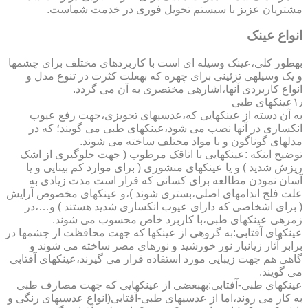
مشتریان عزیز با سیستم تحویل فوری در خدمت شماست.
انواع عینک
به­طور کلی،عینک وسیله ای است با کاربردهای مختلف برای چشمها
و یک وسیله­ی تزئینی برای چهره که به­علت کثرت در تنوع مدل و
انواع کاربردی آنها،اشاره­ی مختصری به آن می گردد.
۱٫عینکهای طبی
به آن دسته از عینکهایی که،عدسیهای تجویزی،جهت رفع عیوب
انکساری در آنها نصب می شود،عینکهای طبی می گویند؛ که در
مدلهای گوناگون و با مواد مختلف ساخته می شوند.
توضیح اینکه :عینکهایی با اتاقک مرطوب ( جهت جلوگیری از اشک
ریزش شدید ) و یا عینکهای منشوری ( برای موارد کم بینایی و یا
آسان نمودن مطالعه برای کسانی که قرار است مدت زیادی به
علت فلج اندامهای اصلی،بستری شوند )،و عینکهای مخصوص آرایش
( برای اشخاصی که دارای عیوب انکساری شدید هستند ) و…،در
زمره­ی عینکهای طبی،با کاربرد خاص محسوب می شوند.
عینکهای آفتابی:به گروهی از عینکها که جهت محافظت از چشمها در
برابر آثار زیانبار نور خورشید و نورهای مضر ساخته می شوند و
گاهی هم جهت زیبایی مورد استفاده قرار می گیرند،عینکهای آفتابی
می گویند.
عینکهای طبی-آفتابی:به­بعضی از عینکهایی که جهت مصارف طبی
به کار می روند،اما از عدسیهای طبی-آفتابی(انواع عدسیهای رنگی و