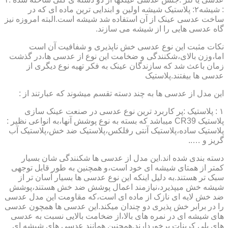
: شیشه۲: پلاستیک شیشه اولین و ابندایی ترین ماده ای که در
ساخت عدسی عینک از آن استفاده شد شیشه است.البته امروزه نیز
گاه عدسی هایی را از شیشه می سازند.
نکات مثبت این نوع عدسی خش ناپذیری و شفافیت آن است
اما،وزن بالای،شکنندگی و ضخامت این نوع از عدسی ها،در گذشت
زمان باعث شد که سازندگان عینک به فکر تهیه نوع دیگری از
عدسی ها بیفتند.پلاستیک
این مدل از عدسی ها به چند دسته تقسم میشوند که عبارتند از :
۱ : پلاستیک :پر کاربرد ترین نوع عدسی در صنعت عینک سازی
پلاستیک CR39 میباشد که بسته به نوع پوشش آنها،به انواعی نظیر :
پلاستیک ساده،پلاستیک آنتی رفلکس،پلاستیک ضد خش،پلاستیک آب
گریز و …..
دسته بندی شده اند.این مدل از عدسی ها شکنندگی شان بسیار
کمتر از همتای شیشه ای خود است،و همچنین به طور قابل توجهی
سبک تر هستند.به دلیل اینکه این نوع عدسی ها بسیار آسان تر از
شیشه خش میپذیرد،نیازمند اعمال پوشش ضد خش هستند،پوشش
ضد خش لایه ای نازک از ماده ای است،که مقاومت این مدل عدسی
را در برابر خش پذیری دو چندان میکند.این عدسی ها همچون عدسی
های شیشه ای در نمره های بالا،از ضخامت بالایی نسبت به عدسی
های پلی کربنات برخوردارند.همچنین همانند عدسی های شیشه ای