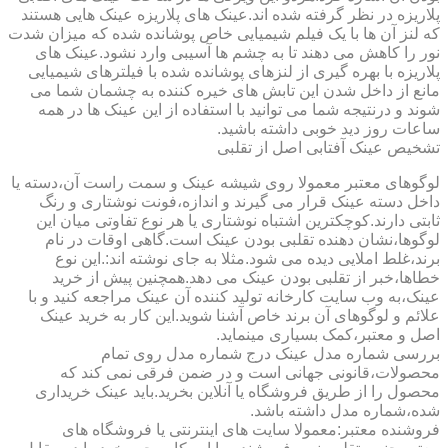
پلاریزه در نظر گرفته شده اند.عینک های پلاریزه عینک هایی هستند
که لنز آن ها با یک فیلم شیمیایی خاص پوشانده شده که میزان شدت
نور را کاهش می دهند تا به چشم ها آسیبی وارد نشود.عینک های
پلاریزه با بهره گیری از لنزهای پوشانده شده با فیلترهای شیمیایی
مانع از داخل شدن این تابش های خیره کننده به چشمان شما می
شوند و درنتیجه شما می توانید با استفاده از این عینک ها در همه
ساعات روز دید خوبی داشته باشید.
تشخیص عینک آفتابی اصل از تقلبی
لوگوهای معتبر معمولا روی شیشه عینک و سمت راست آن،دسته یا
داخل دسته عینک قرار می گیرند و اندازه،فونت نوشتاری و رنگ
ثابتی دارند.کوچکترین اشتباه نوشتاری یا هر نوع تفاوتی میان این
لوگوها،نشان دهنده تقلبی بودن عینک است.گاهی اوقات در نام
برند،غلط املایی دیده می شود.مثلا به جای نوشته اند:.این نوع
خطاها،خبر از تقلبی بودن عینک می دهد.همچنین پیش از خرید
عینک،به وب سایت کارخانه تولید کننده آن عینک مراجعه کنید و با
علائم و لوگوهای آن برند خاص آشنا شوید.این کار به خرید عینک
اصل و معتبر،کمک بسیاری مینماید.
بررسی شماره مدل عینک درج شماره مدل روی تمام
محصولات،قانونی جهانی است و در ضمن فرقی نمی کند که
محصول را از طریق فروشگاه یا آنلاین بخرید.باید عینک خریداری
شده،شماره مدل داشته باشد.
فروشنده معتبر:معمولا سایت های اینترنتی یا فروشگاه های