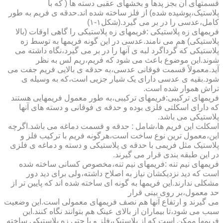
قسمتهای آن بجز پدها و بخشهای عقبی دسته ها ( که با
پلاستیک،پوشیده شده) از فلز ساخته شده اند.حدقه ی فریم به طور
کامل،عدسی را در بر می گیرد.(شکل۱-۱)
فریمهای زه پلاستیکی :فریمهای زه پلاستیکی را گاهی اوقات (بالا
پلاستیکی) هم می نامند.عدسی در این گونه فریمها به توسط زه
پلاستیکی که گرداگرد لبه ی آنها را در بر می گیرد،نگاه داشته می
شوند.این موضوع باعث می شود که فریم،ریم لس به نظر
آید.معمولاً قسمت فوقانی عدسی،به حدقه ی بالایی فریم جفت می
شود.بقیه ی عدسی دارای یک شیار جزیی است،که به وسیله ی
تراش هموار شده است.
فریمهای ترکیبی:فریمهای ترکیبی،به طور معمول فریمهایی هستند
که دارای اسکلتی فلزی بوده و حدقه ی فوقانی و دسته های آنها
پلاستیکی می باشد.
اسکلت این فریم ها،شامل : حدقه و قسمت دماغه می باشد.اگرچه
این،معمول ترین نوع ساخت است،هرگونه فریم با ترکیب فلز و
پلاستیک مثل فریمی با حدقه ی پلاستیکی و دسته و دماغه ی فلزی
در این طبقه بندی قرار می گیرند.
فریمهای نیم تنه :فریمهای نیم تنه،مخصوص کسانی ساخته شده
است که دید نزدیکشان نیاز به اصلاح داشته،ولی برای دید دور
مشکلی ندارند.این فریمها به گونه ای ساخته شده اند که پایین تر از
حد معمول،بر روی بینی قرار
می گیرند و ارتفاع آنها هم نصف فریمهای معمولی است.این وضعیت
سبب می شود،تا بیماران از بالای عینک هم بتوانند نگاه کنند.این
فریمها ممکن است که از پلاستیک،فلز و یا حتی زه پلاستیکی ساخته