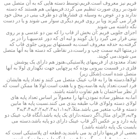
فریم نیز معروف است.فریم،توسط دسته هایی که به آن متصل می
شود،بر روی صورت تنظیم می گردد.فریمهایی هم هستند که دسته
ندارند و در عوض به وسیله ی فشارهای دو طرف بینی در محل خود
قرار می گیرند ویا بر روی فریم دیگری سوار می شوند و یا در دست
نگه داشته می شوند
اجزای جلویی فریم :آن بخش از قاب را که بین دو عدسی و بر روی
بینی قرار می گیرد را پل گویند و لبه ای که دور عدسیهـا را در بر
گرفته،به حدقه معروف است.به قسمتهای بیرونی جلوی قاب که
درمنتها الیه سمت چپ و راست،در نقاطی که دسته ها به آنها متصل
می شوند،می گویند.
تعداد معدودی از فریمهای پلاستیکی،هنوز هم دارای یک پوشش
فلزی در قسمت بیرونی بوده که پرچهایی جهت نگهداری لولا به آنها
متصل شده است.(شکل زیر)
لولاها،دسته ها را به قاب عینک متصل می کنند و تعداد پایه هایشان
فرد است.تعداد پایه ها،سه،پنج و یا هفت است.لولا ها ممکن است که
از نظر ساختمان با هم تفاوت داشته باشند.
اما،به منظور ساده نمودن،آنها را معمولاً بر اساس تعداد پایه های
لولای دسته ولولای قاب طبقه بندی می کنند.نسبت پایه ها مابین
دسته و قاب متغیر می باشد.مثلاً،۲به۱،۱به۲،۳به۲،۲به۳،۴به۳
و۳به۴٫(برای مثال،اگر دسته،دارای یک پایه باشد،آنگاه قاب عینک دو
پایه دارد و بر عکس اگر قاب عینک دارای دو پایه باشد،دسته می
بایست یک پایه داشته باشد.)
بعضی از فریمها دارای پد می باشند.پد،قطعه ای پلاستیکی است که
بر روی بینی قرار می گیرد،تا فریم را نگه دارد.پدها ممکن است