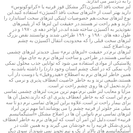
را به دردسر می اندازند.
لنز سخت نافذ اکسیژن:اگر مشکل قوز قرنیه یا «کراتوکونوس»
دارید بهتر است از «لنزهای سخت نافذ اکسیژن» استفاده کنید.این
نوع لنزهای سخت،هم خصوصیات اپتیکی لنزهای سخت استاندارد را
دارند و هم راحت تر هستند.در حقیقت این لنزها که از پلیمرهای
نفوذپذیر به اکسیژن ساخته شده اند،در اواخر دهه ی ۱۹۷۰ و در
طول دهه های ۱۹۸۰ و ۱۹۹۰ طراحی شدند و توانستند نقص بزرگ
لنزهای سخت قبلی را که محدودیت انتقال اکسیژن به چشم
بود،اصلاح کنند.
لنزهای نرم:در حقیقت «لنزهای نرم» نسل جدیدتر لنزهای چشمی
تماسی هستند.در طراحی و ساخت لنزهای نرم به جای مواد
پلاستیکی از موادی استفاده می شود که توانایی جذب محلول نمکی
(آب نمکی که در اشک چشم انسان وجود دارد) را داشته باشد،به
همین خاطر لنزهای نرم به اصطلاح «هیدروفیل» یا دوست دار آب
هستند،طبیعی ترند و به خاطر خاصیت انعطاف پذیری و نرمی که
دارند،تحمل آن ها روی چشم راحت تر است.
مزایا و معایب لنز طبی نرم:مهم ترین مزیت لنزهای چشمی تماسی
نرم این است که به خاطر انعطاف پذیری ای که دارند،تحمل آن ها
برای بیمار راحت تر است.علاوه براین لنزهای تماسی نرم دو تا سه
میلی متر جلوتر از قرنیه چشم را می پوشانند.اما مهم ترین ایراد
لنزهای تماسی نرم ناتوانی آن ها در اصلاح مشکل «آستیگماتیسم
قرنیه» است.دلیل این امر آن است که لنزهای نرم به خاطر انعطاف
پذیری،شکل قرنیه را به خودشان می گیرند و به همین علت در
آستیگماتیسم های بالاتر از یک و نیم تجویز نمی شوند.از سوی دیگر