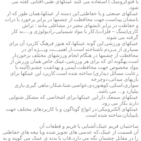
یا فتوکرومیک ) استفاده می کنند عینکهای طبی-آفتابی گفته می
شود.
عینکهای صنعتی و یا حفاظتی:این دسته از عینکها،همان طور که از
نامشان پیداست،جهت محافظت از چشمها در برابر برخورد با ذرات
و حفاظت در برابر تابشهای مضر در مشاغلی مانند : تراش
کاری(سنگ – فلزات)،کار با مواد شیمیایی،رادیولوژی و…،به کار
گرفته می شوند
عینکهای ورزشی:این گونه عینکها،که هنوز فرهنگ کاربرد آن برای
بسیاری از مـردم ناشناخته است،از اهمیـــت ویـــژه ای در
محافظت از چشمها در هنگام انجام ورزشهای مختلف برخوردار
است.به­گونه ای که برای هر ورزشی،عینک خاص همان ورزش از
مواد مخصوص جهت محافظت،ایمنی و بهداشت چشم،(البته با
رعایت مسائل دیداری) ساخته شده است.کاربرد این عینکها برای
بازیهای میدانی،دوچرخه
سواری،اسکی،کوهنوردی،غواصی،شنا،شکار،ماهی گیری،بازی
بیلیارد و… می باشد.
عینکهای سمعک دار:این عینکها،برای اشخاصی که مشکل شنوایی
دارند بکار می رود.
عینکهای الکترونیکی:در انواع گوناگون و با کاربردهای مختلف جهت
نابینایان،ساخته شده است.
ساختمان فریم عینک:آشنایی با فریم و قطعات آن
آن قسمت از عینک،که عدسی های تجویز شده ویا تیغه های حفاظتی
را در مقابل چشمان نگه می دارد،قاب یا بدنه ی عینک می گویند و به