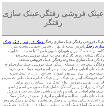
عینک فروشی رفتگر,عینک سازی
رفتگر
عینک فروشی رفتگر
,
عینک سازی رفتگر
عینک فروشی رفتگر
,
عینک
سازی رفتگر
,آدرس شعبه 1 :تهران شاهین شمالی بیست متری
گلستان شعبه 2 :تهران شهران جنوبی تلفن **-با تخفیف مشاوره
رایگان شبانه روزی کارگران مجرب عینک فروشی محدوده
رفتگر,
عینک سازی محدوده رفتگر
,
عینک فروشی منطقه
رفتگر
,عینک سازی منطقه رفتگر,عینک فروشی,عینک سازی,انواع
عینک های آفتابی و طبی زنانه و مردانه و فریم عینک طبی,خرید
عینک خود را آسان،سریع و ایمن در سراسر ایران با عینک تجربه
کنید.فروشگاه اینترنتی عینک انواع عینک آفتابی،عینک طبی،عدسی،و
لنز های تماسی,فروش انواع عینک های استاندارد روز برای
کودکان،نوزادان و بزرگسالان.شامل عینک طبی مردانه و زنانه و
عینک های آفتابی مردانه و زنانه می باشد رفتگر,ساخت و فروش
عینک های طبی،مطالعه و آفتابی و لنزهای طبی در رفتگر,عینک با
نرخ اتحادیه,بینایی سنجی در رفتگر,فروشگاه عینک در رفتگر,فروش
عمده و تک انواع عینک آفتابی و طبی و انواع فریم عینک درجه یک و