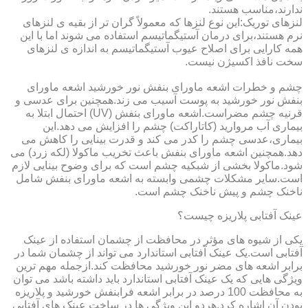
ندارند،مناسب هستند.
لنزهای توریک:این نوع لنزها که معمولاً گران تر از بقیه ی لنزهای
نرم هستند،برای درمان آستیگماتیسم استفاده می شوند اما با این
همه کارایی برای اصلاح عیوب آستیگماتیسم به اندازه ی لنزهای
سخت نافذ اکسیژن نیست.
چشم و خطرات اشعه ماورای بنفش نور خورشید اشعه ماورای
بنفش نور خورشید به پوست آسیب می زند.همچنین برای عدسی و
قرنیه چشم مضراست.اشعه ماورای بنفش (UV) احتمال ابتلا به
بیماری آب مروارید (کاتاراکت) چشم را افزایش می دهد.این
بیماری،عدسی چشم را کدر می کند و قدرت بینایی را کاهش می
دهد.همچنین اشعه ماورای بنفش باعث تخریب ماکولا (لکه زرد) می
شود.ماکولا بخشی از شبکیه چشم است که برای وضوح بینایی لازم
است.سایر مشکلات چشمی وابسته به اشعه ماورای بنفش شامل
ناخنک چشم و پیش ناخنک چشم است.
عینک آفتابی پلاریزه چیست؟
یکی از شیوه های مؤثر در محافظت از چشمان استفاده از عینک
آفتابی است.یک عینک آفتابی استاندارد می تواند از چشمان شما در
برابر اشعه های مضر نور خورشید محافظت کند.ازجمله مهم ترین
ویژگی هایی که یک عینک آفتابی استاندارد باید داشته باشد می توان
به محافظت 100 درصد در برابر اشعه فرابنفش خورشید و پلاریزه
بودن آن اشاره کرد.هردو این ویژگی ها در ساخت عینک های آفتابی