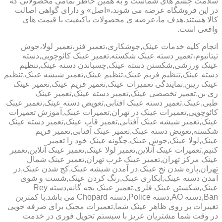
سلامت چشم های شماست و به همین خاطر تمامی محصولاتی که
در این فروشگاه عرضه می شوند،«اصل» و دارای گواهی اصالت
کالا هستند.هدف ما،عرضه ی محصولات باکیفیت با قیمت های
واقعی است.
انجام کلیه خدمات عینک,جوشکاری،تعمیر فنر،تعمیر لولا،جوش
تیتانیوم،تعمیر دسته عینک شکسته,تعمیر عینک کائوچویی,دسته
عینک ورزشی,شکستن دسته عینک,چسباندن دسته عینک,تنظیم
دسته عینک,تنظیم فریم عینک,تنظیم عینک,تعمیر شیشه عینک,تنظیم
عینک ریبن,نمایندگی تعمیرات عینک,تعمیر فریم عینک,تعمیر عینک
ری بن,تعمیر تخصصی عینک,تعمیر دسته عینک,تعمیر عینک
طبی,عینک,تعمیر دسته عینک افتابی,تعویض دسته عینک,تعمیر عینک
کائوچویی,تعمیرات عینک در تهران,تعمیرات عینک,آموزش تعمیرات
عینک,تعمیر شیشه عینک آفتابی,تعمیر قاب عینک,تعمیر دسته عینک
شکسته,تعویض دسته عینک,تعمیر عینک آفتابی,تعمیر فریم
عینک,لولا عینک,جوش عینک,چگونه عینک خود را تعمیر
کنیم,تعمیرات عینک آنلاین,تعمیر لولا عینک,تعمیر عینک آنلاین,تعمیر
عینک مرکز تهران,تعمیر عینک غرب تهران,تعمیر عینک شمال
تهران,پاره شدن نخ عینک,در آمدن شیشه عینک,کج شدن عینک,در
آمدن دسته عینک,آبکاری عینک,رنگ کردن عینک,شست و شوی
عینک,شکستن عینک فلزی,تعمیر عینک بچه گانه,دسته Rey
Ban,دسته AO,دسته Police,دسته Chopard می باشد.با کمترین
تغییرات بر روی ظاهر عینک شما,تعمیرات مجیک برای صرفه جویی
در وقت شما مشتریان عزیز با سیستم تحویل فوری در خدمت