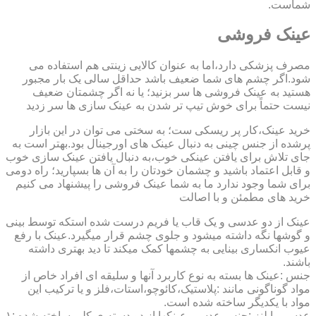
شماست.
عینک فروشی
مصرف پزشکی دارد،اما به عنوان کالایی زینتی هم استفاده می
شود.اگر چشم های شما ضعیف باشد حداقل سالی یک بار مجبور
هستید به عینک فروشی ها سر بزنید؛ یا نه اگر چشمتان ضعیف
نیست حتماً برای خوش تیپ تر شدن به عینک سازی ها سر زدید
خرید عینک،کار پر ریسکی ست؛ به سختی می توان در این بازار
پرشده از جنس چینی به دنبال عینک های اورجینال بود.بهتر است به
جای تلاش برای یافتن عینکی خوب،به دنبال یافتن عینک سازی خوب
و قابل اعتماد باشید و چشمان خودتان را به آن ها بسپارید؛ راه دومی
برای شما وجود ندارد ما به شما عینک فروشی را پیشنهاد می کنیم
خرید های مطمئن و با اصالت
عینک از دو عدسی و یک قاب یا فریم درست شده استکه توسط بینی
و گوشها نگه داشته میشود و جلوی چشم قرار میگیرد.عینک با رفع
عیوب انکساری بینایی به چشمها کمک میکند تا دید بهتری داشته
باشند.
جنس :عینک ها بسته به نوع کاربرد آنها و سلیقه ای افراد خاص از
مواد گوناگونی مانند :پلاستیک،کائوچو،استات،فلز و یا ترکیب این
مواد با یکدیگر ساخته شده است.
عدسی یا لنز :جنس عدسی عینکها از دو دسته ی کلی ساخته شده :۱