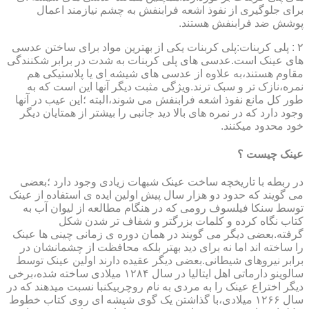
برای جلوگیری از نفوذ اشعه فرابنفش به چشم نیازمند اعمال
پوشش ضد فرابنفش هستند.
۲ : پلی کربنات:پلی کربنات یکی از بهترین مواد برای ساختن عدسی
های عینک است.عدسی های پلی کربنات به شدت در برابر شکنندگی
مقاوم هستند،به علاوه از عدسی های شیشه ای یا پلاستیکی هم
نمره،نازک تر و سبک ترند.ویژگی مثبت دیگر آنها این است که به
طور کل مانع نفوذ اشعه فرابنفش می شوند،البته ؛این عیب در آنها
وجود دارد که در نمره های بالا دید جانبی را بیشتر از همتایان دیگر
خود محدود میکنند.
عینک چیست ؟
در ربطه با تاریخچه ساخت عینک شبهات زیادی وجود دارد ؛بعضی
می گویند که حدود دو هزار سال پیش اولین ایده ی استفاده از عینک
توسط سنکا فیلسوف رومی که در هنگام مطالعه از لیوان آب به
کتاب نگاه کرده و کلمات بزرگتر و شفاف تر شدن شکل
گرفته.بعضی دیگر می گویند در همان دوره ی زمانی چینی ها عینک
را ساخته اند اما نه برای دید بهتر بلکه محافظت از چشمانشان در
برابر نیروهای شیطانی.بعضی دیگر عقیده دارند اولین عینک توسط
سالوینو دارماتی اهل ایتالیا در سال ۱۲۸۴ میلادی ساخته شده،برخی
دیگر اختراع عینک را به مردی به نام روچربیکنبا نسبت میدهند که در
سال ۱۲۶۶ میلادی،با گذاشتن یک گوی شیشه ای روی کتاب خطوط