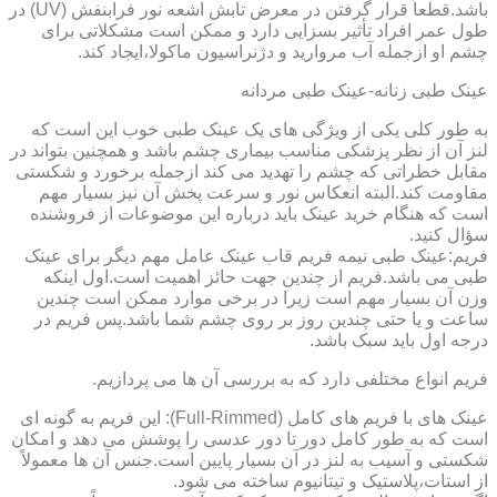
باشد.قطعاً قرار گرفتن در معرض تابش اشعه نور فرابنفش (UV) در
طول عمر افراد تأثیر بسزایی دارد و ممکن است مشکلاتی برای
چشم او ازجمله آب مروارید و دژنراسیون ماکولا،ایجاد کند.
عینک طبی زنانه-عینک طبی مردانه
به طور کلی یکی از ویژگی های یک عینک طبی خوب این است که
لنز آن از نظر پزشکی مناسب بیماری چشم باشد و همچنین بتواند در
مقابل خطراتی که چشم را تهدید می کند ازجمله برخورد و شکستی
مقاومت کند.البته انعکاس نور و سرعت پخش آن نیز بسیار مهم
است که هنگام خرید عینک باید درباره این موضوعات از فروشنده
سؤال کنید.
فریم:عینک طبی نیمه فریم قاب عینک عامل مهم دیگر برای عینک
طبی می باشد.فریم از چندین جهت حائز اهمیت است.اول اینکه
وزن آن بسیار مهم است زیرا در برخی موارد ممکن است چندین
ساعت و یا حتی چندین روز بر روی چشم شما باشد.پس فریم در
درجه اول باید سبک باشد.
فریم انواع مختلفی دارد که به بررسی آن ها می پردازیم.
عینک های با فریم های کامل (Full-Rimmed): این فریم به گونه ای
است که به طور کامل دور تا دور عدسی را پوشش می دهد و امکان
شکستی و آسیب به لنز در آن بسیار پایین است.جنس آن ها معمولاً
از استات،پلاستیک و تیتانیوم ساخته می شود.