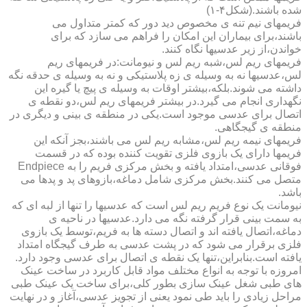
شده باشند.(شکل۴-۱)
فریمهای نیم تنه ی مخصوص دید دور که کمتر متداول می
باشند،برای بیماران این امکان را فراهم می سازد که برای
خواندن،از زیر عدسیها نگاه کنند.
فریمهای ریم لس،شبه ریم لس و نیومانت:در فریمهای ریم
لس،عدسیها نه به وسیله ی زه پلاستیکی و نه به وسیله ی حدقه نگه
داشته می شوند.بلکه،بیشتر اوقات به وسیله ی پیچ یا گیره این
نگهداری انجام می گیرد.در بیشتر فریمهای ریم لس،دو نقطه ی
اتصال برای عدسی موجود است.یکی در منطقه ی بینی و دیگری در
منطقه ی گیجگاهی.
فریمهای نیمه ریم لس،مشابه ریم لس می باشند،بجز آنکه این
فریمها دارای یک بازوی فلزی تقویت کننده بوده که در قسمت
فوقانی عدسی،امتداد یافته و بخش مرکزی فریم را به Endpiece
متصل می کنند.بخش مرکزی شامل دماغه،بازوهای پد و پدها می
باشد.
نیومانت یک نوع فریم ریم لس است که عدسیها را تنها از لبه ای که
به سمت بینی قرار گرفته نگه می دارد.عدسیها در ناحیه ی
دماغه،اتصال یافته اند و اتصال دسته ها به فریم،توسط یک بازوی
فلزی برقرار می شود که در پشت عدسی به طرف گیجگاه امتداد
یافته است.بنابراین،تنها یک نقطه ی اتصال برای عدسی وجود دارد.
امروزه با توجه به انواع مختلف مواد قابل کاربرد در ساخت عینک
های طبی شغل عینک سازی بطور کلی،برای ساخت یک عینک طبی
مراحل زیادی را باید طی نمود یعنی از تجویز عدسی،آغاز و در نهایت