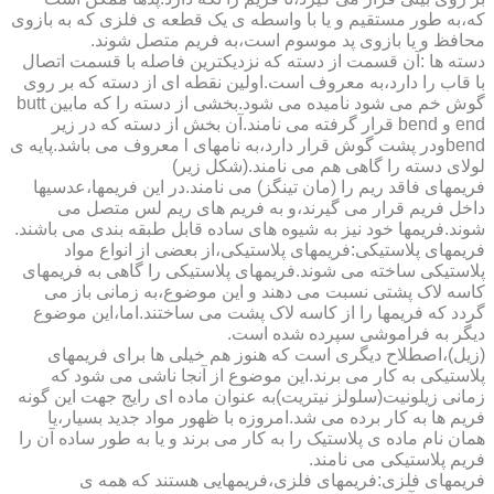
که،به طور مستقیم و یا با واسطه ی یک قطعه ی فلزی که به بازوی
محافظ و یا بازوی پد موسوم است،به فریم متصل شوند.
دسته ها :آن قسمت از دسته که نزدیکترین فاصله با قسمت اتصال
با قاب را دارد،به معروف است.اولین نقطه ای از دسته که بر روی
گوش خم می شود نامیده می شود.بخشی از دسته را که مابین butt
end و bend قرار گرفته می نامند.آن بخش از دسته که در زیر
bendودر پشت گوش قرار دارد،به نامهای l معروف می باشد.پایه ی
لولای دسته را گاهی هم می نامند.(شکل زیر)
فریمهای فاقد ریم را (مان تینگز) می نامند.در این فریمها،عدسیها
داخل فریم قرار می گیرند،و به فریم های ریم لس متصل می
شوند.فریمها خود نیز به شیوه های ساده قابل طبقه بندی می باشند.
فریمهای پلاستیکی:فریمهای پلاستیکی،از بعضی از انواع مواد
پلاستیکی ساخته می شوند.فریمهای پلاستیکی را گاهی به فریمهای
کاسه لاک پشتی نسبت می دهند و این موضوع،به زمانی باز می
گردد که فریمها را از کاسه لاک پشت می ساختند.اما،این موضوع
دیگر به فراموشی سپرده شده است.
(زیل)،اصطلاح دیگری است که هنوز هم خیلی ها برای فریمهای
پلاستیکی به کار می برند.این موضوع از آنجا ناشی می شود که
زمانی زیلونیت(سلولز نیتریت)به عنوان ماده ای رایج جهت این گونه
فریم ها به کار برده می شد.امروزه با ظهور مواد جدید بسیار،یا
همان نام ماده ی پلاستیک را به کار می برند و یا به طور ساده آن را
فریم پلاستیکی می نامند.
فریمهای فلزی:فریمهای فلزی،فریمهایی هستند که همه ی