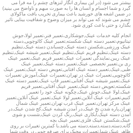
بیشتر می شود (در این بیماری انگار لنزهای چشم را مه فرا می
گیرد و شما اجسام و انسان ها را به صورت مبهم و ناواضح می بینید)
در ضمن اشعه های خورشید باعث بیماری تخریب بافت ماکولای
چشم می شوند که می تواند بر میزان وضوح و شفافیت بینایی تاثیر
بگذارد و حتی باعث کوری شود.
انجام کلیه خدمات عینک,جوشکاری،تعمیر فنر،تعمیر لولا،جوش
تیتانیوم،تعمیر دسته عینک شکسته,تعمیر عینک کائوچویی,دسته
عینک ورزشی,شکستن دسته عینک,چسباندن دسته عینک,تنظیم
دسته عینک,تنظیم فریم عینک,تنظیم عینک,تعمیر شیشه عینک,تنظیم
عینک ریبن,نمایندگی تعمیرات عینک,تعمیر فریم عینک,تعمیر عینک
ری بن,تعمیر تخصصی عینک,تعمیر دسته عینک,تعمیر عینک
طبی,عینک,تعمیر دسته عینک افتابی,تعویض دسته عینک,تعمیر عینک
کائوچویی,تعمیرات عینک در تهران,تعمیرات عینک,آموزش تعمیرات
عینک,تعمیر شیشه عینک آفتابی,تعمیر قاب عینک,تعمیر دسته عینک
شکسته,تعویض دسته عینک,تعمیر عینک آفتابی,تعمیر فریم
عینک,لولا عینک,جوش عینک,چگونه عینک خود را تعمیر
کنیم,تعمیرات عینک آنلاین,تعمیر لولا عینک,تعمیر عینک آنلاین,تعمیر
عینک مرکز تهران,تعمیر عینک غرب تهران,تعمیر عینک شمال
تهران,پاره شدن نخ عینک,در آمدن شیشه عینک,کج شدن عینک,در
آمدن دسته عینک,آبکاری عینک,رنگ کردن عینک,شست و شوی
عینک,شکستن عینک فلزی,تعمیر عینک بچه
گانه,دسته,دسته,دسته,دسته می باشد.با کمترین تغییرات بر روی
ظاهر عینک شما,تعمیرات مجیک برای صرفه جویی در وقت شما