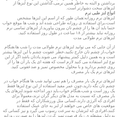
برداشتن و البته به خاطر همین نرمی،گذاشتن این نوع لنزها از
لنزهای سخت دشوارتر است.
انواع لنز طبی نرم
لنزهای نرم روزانه:همان طور که از اسم این لنزها مشخص
است،برای استفاده ی روزانه طراحی شده اند و شب ها موقع خواب
حتما باید آن ها را از چشم تان بیرون بیاورید.از لنزهای تماسی نرم
روزانه نباید بیشتر از ۱۸ ساعت در طول روز استفاده کنید.
لنزهای نرم طولانی مدت
از آن جایی که می توانید لنزهای نرم طولانی مدت را شب ها،هنگام
خواب،از چشم تان خارج نکنید،خطر عفونت چشم با این لنزها بیشتر
است و به همین دلیل کمتر پیشنهاد می شوند.یادتان باشد اگر از این
نوع لنز استفاده می کنید لازم است که هفته ای یک بار آن ها را از
روی چشم بردارید و با محلول مخصوص تمیز و ضدعفونی کنید.
لنزهای نرم یک بار مصرف
لنزهای نرم یک بار مصرف را هم نمی توانید شب ها هنگام خواب در
چشم تان نگه دارید،چون عمر مفید استفاده از این نوع لنزها فقط
یک روز است و شب،هنگام خواب،باید دور انداخته شوند.لنزهای یک
بار مصرف که نسبت به مدل های دیگر گران ترند،معمولاً برای
افرادی که آلرژی دارند،کسانی مثل ورزشکاران که فقط در
موقعیت های خاص می خواهند از لنز به جای عینک استفاده
کنند،افرادی که لنزشان به سرعت رسوب می گیرد و نیز کسانی که
به دلیل مشغله ی زیاد فرصت تمیز کردن لنزها را به صورت روزانه