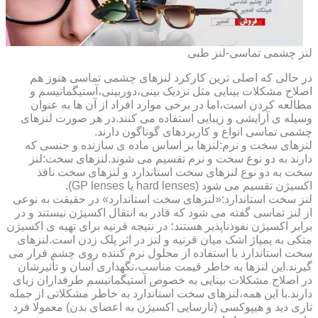
لنز چشمی تماسی-لنز طبی
در حالی که اصلی ترین کارکرد لنزهای چشمی تماسی هنوز هم
اصلاح مشکلات بینایی مثل نزدیک بینی،دوربینی،آستیگماتیسم و
مطالعه کردن است،اما در برخی موارد افراد از آن ها به عنوان
وسیله ی آرایشی و زیبایی استفاده می کنند.در هر صورت لنزهای
چشمی تماسی انواع و کاربردهای گوناگون دارند.
لنزهای سخت و نرم:لنزها بر اساس ماده ی سازنده و جنسی که
دارند به دو نوع سخت و نرم تقسیم می شوند.لنزهای سخت:لنز
سخت به دو نوع لنزهای سخت استاندارد و لنزهای سخت نافذ
اکسیژن تقسیم می شود (hard lenses یا GP lenses).
لنز سخت استاندارد:«لنزهای سخت استاندارد» در حقیقت به نوعی
از لنز تماسی گفته می شود که قادر به انتقال اکسیژن نیستند و در
برابر اکسیژن نفوذناپذیر هستند؛ در نتیجه قرنیه برای تهیه ی اکسیژن
متکی به پمپاژ اشک میان قرنیه و لنز در اثر پلک زدن است.لنزهای
سخت استاندارد با استفاده از محلول نرم کننده روی چشم قرار می
گیرند.این لنزها به خاطر قیمت مناسب،نگهداری آسان و تأثیرشان
در اصلاح مشکلات بینایی به خصوص آستیگماتیسم طرفداران زیای
دارند.با این همه،لنزهای سخت استاندارد به خاطر مشکلاتی از جمله
تاری دید و هیپوکسی (نارسایی اکسیژن به اعضای بدن) معمولا فرد