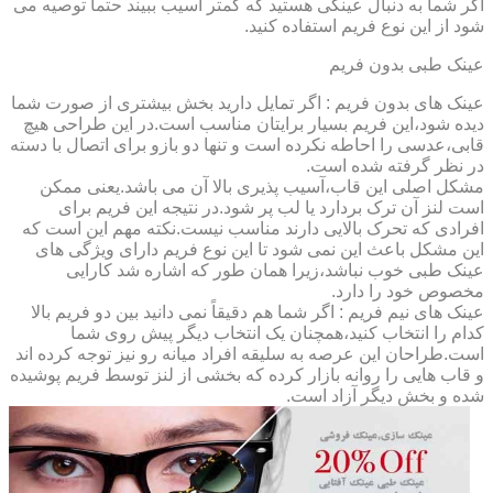
اگر شما به دنبال عینکی هستید که کمتر آسیب ببیند حتماً توصیه می
شود از این نوع فریم استفاده کنید.
عینک طبی بدون فریم
عینک های بدون فریم : اگر تمایل دارید بخش بیشتری از صورت شما
دیده شود،این فریم بسیار برایتان مناسب است.در این طراحی هیچ
قابی،عدسی را احاطه نکرده است و تنها دو بازو برای اتصال با دسته
در نظر گرفته شده است.
مشکل اصلی این قاب،آسیب پذیری بالا آن می باشد.یعنی ممکن
است لنز آن ترک بردارد یا لب پر شود.در نتیجه این فریم برای
افرادی که تحرک بالایی دارند مناسب نیست.نکته مهم این است که
این مشکل باعث این نمی شود تا این نوع فریم دارای ویژگی های
عینک طبی خوب نباشد،زیرا همان طور که اشاره شد کارایی
مخصوص خود را دارد.
عینک های نیم فریم : اگر شما هم دقیقاً نمی دانید بین دو فریم بالا
کدام را انتخاب کنید،همچنان یک انتخاب دیگر پیش روی شما
است.طراحان این عرصه به سلیقه افراد میانه رو نیز توجه کرده اند
و قاب هایی را روانه بازار کرده که بخشی از لنز توسط فریم پوشیده
شده و بخش دیگر آزاد است.