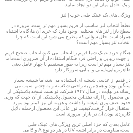
و یک تعادل میان این دو ایجاد نمایید.
ویژگی های یک عینک طبی خوب | لنز
قطعاً انتخاب لنز مناسب از فریم بسیار مهم تر است.امروزه در
سطح بازار لنز های مختلفی وجود دارد که خرید آن ها،گاه با اشتباه
همراه است.حال سؤالی که مطرح می شود این است که چرا
انتخاب لنز بسیار مهم است؟
هنگام خرید عینک شما فریم را انتخاب می کنید،انتخاب صحیح فریم
از جهت زیبایی و راحتی فرد هنگام استفاده از آن ضروری است.اما
لنز بسیار مهم تر است زیرا به طور مستقیم با چهار عامل یعنی
ظاهر،زیبایی،ایمنی و بینایی،سروکار دارد.
در قدیم از عدسی شیشه ای استفاده می شد،اما شیشه بسیار
سنگین بوده و همچنین به راحتی شکسته و به چشم آسیب می
رساند.در نهایت در سال ۱۹۴۷ شرکت توانست نسخه پلاستیکی از
این محصول را ارائه دهد.این محصول پلاستیکی از آن جهت که وزنی
حدود نصف وزن شیشه را داشت و هزینه آن نیز کمتر بود مورد
استقبال قرار گرفت.کیفیت نور عالی این محصول ازجمله دلایل
کاربردی بودن آن در بازار امروزی است.
عامل بعدی که جزء اصلی ترین ویژگی های عینک طبی
است،مقاومت در برابر اشعه UV در هر دو نوع A و B می