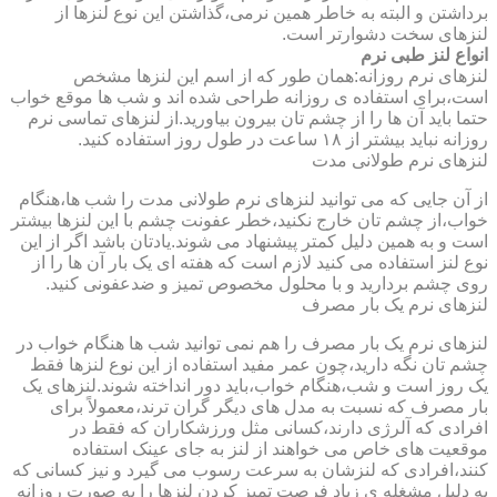
برداشتن و البته به خاطر همین نرمی،گذاشتن این نوع لنزها از
لنزهای سخت دشوارتر است.
انواع لنز طبی نرم
لنزهای نرم روزانه:همان طور که از اسم این لنزها مشخص
است،برای استفاده ی روزانه طراحی شده اند و شب ها موقع خواب
حتما باید آن ها را از چشم تان بیرون بیاورید.از لنزهای تماسی نرم
روزانه نباید بیشتر از ۱۸ ساعت در طول روز استفاده کنید.
لنزهای نرم طولانی مدت
از آن جایی که می توانید لنزهای نرم طولانی مدت را شب ها،هنگام
خواب،از چشم تان خارج نکنید،خطر عفونت چشم با این لنزها بیشتر
است و به همین دلیل کمتر پیشنهاد می شوند.یادتان باشد اگر از این
نوع لنز استفاده می کنید لازم است که هفته ای یک بار آن ها را از
روی چشم بردارید و با محلول مخصوص تمیز و ضدعفونی کنید.
لنزهای نرم یک بار مصرف
لنزهای نرم یک بار مصرف را هم نمی توانید شب ها هنگام خواب در
چشم تان نگه دارید،چون عمر مفید استفاده از این نوع لنزها فقط
یک روز است و شب،هنگام خواب،باید دور انداخته شوند.لنزهای یک
بار مصرف که نسبت به مدل های دیگر گران ترند،معمولاً برای
افرادی که آلرژی دارند،کسانی مثل ورزشکاران که فقط در
موقعیت های خاص می خواهند از لنز به جای عینک استفاده
کنند،افرادی که لنزشان به سرعت رسوب می گیرد و نیز کسانی که
به دلیل مشغله ی زیاد فرصت تمیز کردن لنزها را به صورت روزانه