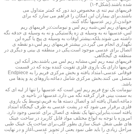
شده باشند.(شکل۴-۱)
فریمهای نیم تنه ی مخصوص دید دور که کمتر متداول می
باشند،برای بیماران این امکان را فراهم می سازد که برای
خواندن،از زیر عدسیها نگاه کنند.
فریمهای ریم لس،شبه ریم لس و نیومانت:در فریمهای ریم
لس،عدسیها نه به وسیله ی زه پلاستیکی و نه به وسیله ی حدقه نگه
داشته می شوند.بلکه،بیشتر اوقات به وسیله ی پیچ یا گیره این
نگهداری انجام می گیرد.در بیشتر فریمهای ریم لس،دو نقطه ی
اتصال برای عدسی موجود است.یکی در منطقه ی بینی و دیگری در
منطقه ی گیجگاهی.
فریمهای نیمه ریم لس،مشابه ریم لس می باشند،بجز آنکه این
فریمها دارای یک بازوی فلزی تقویت کننده بوده که در قسمت
فوقانی عدسی،امتداد یافته و بخش مرکزی فریم را به Endpiece
متصل می کنند.بخش مرکزی شامل دماغه،بازوهای پد و پدها می
باشد.
نیومانت یک نوع فریم ریم لس است که عدسیها را تنها از لبه ای که
به سمت بینی قرار گرفته نگه می دارد.عدسیها در ناحیه ی
دماغه،اتصال یافته اند و اتصال دسته ها به فریم،توسط یک بازوی
فلزی برقرار می شود که در پشت عدسی به طرف گیجگاه امتداد
یافته است.بنابراین،تنها یک نقطه ی اتصال برای عدسی وجود دارد.
امروزه با توجه به انواع مختلف مواد قابل کاربرد در ساخت عینک
های طبی شغل عینک سازی بطور کلی،برای ساخت یک عینک طبی
مراحل زیادی را باید طی نمود یعنی از تجویز عدسی،آغاز و در نهایت