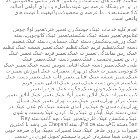
سلامت چشم های شماست و به همین خاطر تمامی محصولاتی که
در این فروشگاه عرضه می شوند،«اصل» و دارای گواهی اصالت
کالا هستند.هدف ما،عرضه ی محصولات باکیفیت با قیمت های
واقعی است.
انجام کلیه خدمات عینک,جوشکاری،تعمیر فنر،تعمیر لولا،جوش
تیتانیوم،تعمیر دسته عینک شکسته,تعمیر عینک کائوچویی,دسته
عینک ورزشی,شکستن دسته عینک,چسباندن دسته عینک,تنظیم
دسته عینک,تنظیم فریم عینک,تنظیم عینک,تعمیر شیشه عینک,تنظیم
عینک ریبن,نمایندگی تعمیرات عینک,تعمیر فریم عینک,تعمیر عینک
ری بن,تعمیر تخصصی عینک,تعمیر دسته عینک,تعمیر عینک
طبی,عینک,تعمیر دسته عینک افتابی,تعویض دسته عینک,تعمیر عینک
کائوچویی,تعمیرات عینک در تهران,تعمیرات عینک,آموزش تعمیرات
عینک,تعمیر شیشه عینک آفتابی,تعمیر قاب عینک,تعمیر دسته عینک
شکسته,تعویض دسته عینک,تعمیر عینک آفتابی,تعمیر فریم
عینک,لولا عینک,جوش عینک,چگونه عینک خود را تعمیر
کنیم,تعمیرات عینک آنلاین,تعمیر لولا عینک,تعمیر عینک آنلاین,تعمیر
عینک مرکز تهران,تعمیر عینک غرب تهران,تعمیر عینک شمال
تهران,پاره شدن نخ عینک,در آمدن شیشه عینک,کج شدن عینک,در
آمدن دسته عینک,آبکاری عینک,رنگ کردن عینک,شست و شوی
عینک,شکستن عینک فلزی,تعمیر عینک بچه گانه,دسته Rey
Ban,دسته AO,دسته Police,دسته Chopard می باشد.با کمترین
تغییرات بر روی ظاهر عینک شما,تعمیرات مجیک برای صرفه جویی
در وقت شما مشتریان عزیز با سیستم تحویل فوری در خدمت