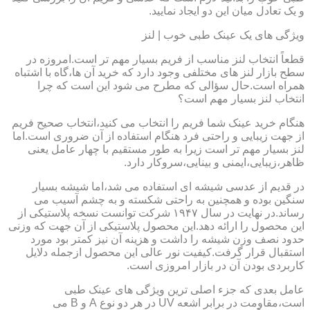
و یک تعادل میان این دو ایجاد نمایید.
ویژگی های یک عینک طبی خوب | لنز
قطعاً انتخاب لنز مناسب از فریم بسیار مهم تر است.امروزه در
سطح بازار لنز های مختلفی وجود دارد که خرید آن ها،گاه با اشتباه
همراه است.حال سؤالی که مطرح می شود این است که چرا
انتخاب لنز بسیار مهم است؟
هنگام خرید عینک شما فریم را انتخاب می کنید،انتخاب صحیح فریم
از جهت زیبایی و راحتی فرد هنگام استفاده از آن ضروری است.اما
لنز بسیار مهم تر است زیرا به طور مستقیم با چهار عامل یعنی
ظاهر،زیبایی،ایمنی و بینایی،سروکار دارد.
در قدیم از عدسی شیشه ای استفاده می شد،اما شیشه بسیار
سنگین بوده و همچنین به راحتی شکسته و به چشم آسیب می
رساند.در نهایت در سال ۱۹۴۷ شرکت توانست نسخه پلاستیکی از
این محصول را ارائه دهد.این محصول پلاستیکی از آن جهت که وزنی
حدود نصف وزن شیشه را داشت و هزینه آن نیز کمتر بود مورد
استقبال قرار گرفت.کیفیت نور عالی این محصول ازجمله دلایل
کاربردی بودن آن در بازار امروزی است.
عامل بعدی که جزء اصلی ترین ویژگی های عینک طبی
است،مقاومت در برابر اشعه UV در هر دو نوع A و B می