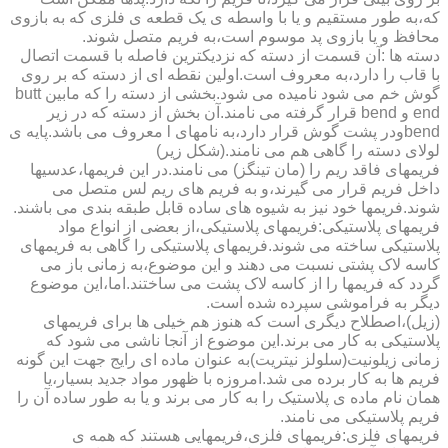
که،به طور مستقیم و یا با واسطه ی یک قطعه ی فلزی که به بازوی
محافظ و یا بازوی پد موسوم است،به فریم متصل شوند.
دسته ها :آن قسمت از دسته که نزدیکترین فاصله با قسمت اتصال
با قاب را دارد،به معروف است.اولین نقطه ای از دسته که بر روی
گوش خم می شود نامیده می شود.بخشی از دسته را که مابین butt
end و bend قرار گرفته می نامند.آن بخش از دسته که در زیر
bendودر پشت گوش قرار دارد،به نامهای l معروف می باشد.پایه ی
لولای دسته را گاهی هم می نامند.(شکل زیر)
فریمهای فاقد ریم را (مان تینگز) می نامند.در این فریمها،عدسیها
داخل فریم قرار می گیرند،و به فریم های ریم لس متصل می
شوند.فریمها خود نیز به شیوه های ساده قابل طبقه بندی می باشند.
فریمهای پلاستیکی:فریمهای پلاستیکی،از بعضی از انواع مواد
پلاستیکی ساخته می شوند.فریمهای پلاستیکی را گاهی به فریمهای
کاسه لاک پشتی نسبت می دهند و این موضوع،به زمانی باز می
گردد که فریمها را از کاسه لاک پشت می ساختند.اما،این موضوع
دیگر به فراموشی سپرده شده است.
(زیل)،اصطلاح دیگری است که هنوز هم خیلی ها برای فریمهای
پلاستیکی به کار می برند.این موضوع از آنجا ناشی می شود که
زمانی زیلونیت(سلولز نیتریت)به عنوان ماده ای رایج جهت این گونه
فریم ها به کار برده می شد.امروزه با ظهور مواد جدید بسیار،یا
همان نام ماده ی پلاستیک را به کار می برند و یا به طور ساده آن را
فریم پلاستیکی می نامند.
فریمهای فلزی:فریمهای فلزی،فریمهایی هستند که همه ی