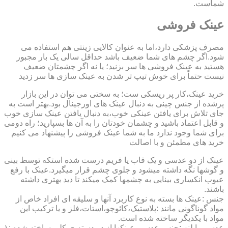
شماست.
عینک فروشی
مصرف پزشکی دارد،اما به عنوان کالایی زینتی هم استفاده می
شود.اگر چشم های شما ضعیف باشد حداقل سالی یک بار مجبور
هستید به عینک فروشی ها سر بزنید؛ یا نه اگر چشمتان ضعیف
نیست حتماً برای خوش تیپ تر شدن به عینک سازی ها سر زدید
خرید عینک،کار پر ریسکی ست؛ به سختی می توان در این بازار
پرشده از جنس چینی به دنبال عینک های اورجینال بود.بهتر است به
جای تلاش برای یافتن عینکی خوب،به دنبال یافتن عینک سازی خوب
و قابل اعتماد باشید و چشمان خودتان را به آن ها بسپارید؛ راه دومی
برای شما وجود ندارد ما به شما عینک فروشی را پیشنهاد می کنیم
خرید های مطمئن و با اصالت
عینک از دو عدسی و یک قاب یا فریم درست شده استکه توسط بینی
و گوشها نگه داشته میشود و جلوی چشم قرار میگیرد.عینک با رفع
عیوب انکساری بینایی به چشمها کمک میکند تا دید بهتری داشته
باشند.
جنس :عینک ها بسته به نوع کاربرد آنها و سلیقه ای افراد خاص از
مواد گوناگونی مانند :پلاستیک،کائوچو،استات،فلز و یا ترکیب این
مواد با یکدیگر ساخته شده است.
عدسی یا لنز :جنس عدسی عینکها از دو دسته ی کلی ساخته شده :۱