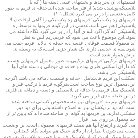
قسمتهای آن بجز پدها و بخشهای عقبی دسته ها ( که با
پلاستیک،پوشیده شده) از فلز ساخته شده اند.حدقه ی فریم به طور
کامل،عدسی را در بر می گیرد.(شکل۱-۱)
فریمهای زه پلاستیکی :فریمهای زه پلاستیکی را گاهی اوقات (بالا
پلاستیکی) هم می نامند.عدسی در این گونه فریمها به توسط زه
پلاستیکی که گرداگرد لبه ی آنها را در بر می گیرد،نگاه داشته می
شوند.این موضوع باعث می شود که فریم،ریم لس به نظر
آید.معمولاً قسمت فوقانی عدسی،به حدقه ی بالایی فریم جفت می
شود.بقیه ی عدسی دارای یک شیار جزیی است،که به وسیله ی
تراش هموار شده است.
فریمهای ترکیبی:فریمهای ترکیبی،به طور معمول فریمهایی هستند
که دارای اسکلتی فلزی بوده و حدقه ی فوقانی و دسته های آنها
پلاستیکی می باشد.
اسکلت این فریم ها،شامل : حدقه و قسمت دماغه می باشد.اگرچه
این،معمول ترین نوع ساخت است،هرگونه فریم با ترکیب فلز و
پلاستیک مثل فریمی با حدقه ی پلاستیکی و دسته و دماغه ی فلزی
در این طبقه بندی قرار می گیرند.
فریمهای نیم تنه :فریمهای نیم تنه،مخصوص کسانی ساخته شده
است که دید نزدیکشان نیاز به اصلاح داشته،ولی برای دید دور
مشکلی ندارند.این فریمها به گونه ای ساخته شده اند که پایین تر از
حد معمول،بر روی بینی قرار
می گیرند و ارتفاع آنها هم نصف فریمهای معمولی است.این وضعیت
سبب می شود،تا بیماران از بالای عینک هم بتوانند نگاه کنند.این
فریمها ممکن است که از پلاستیک،فلز و یا حتی زه پلاستیکی ساخته