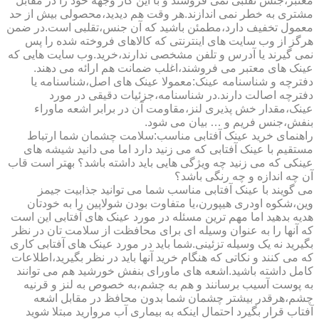
معتبر،جنس تقلبی نمی فروشند و با این کار وجهه خود را در مقابل
مشتری به خطر نمی اندازند.هر وقت هم دیدید،محصولی بیش از حد
معمول تخفیف دارد،مطمئن باشید که آن جنس،تقلبی است.در ضمن
هرگز از وب سایت های اینترنتی که کالاهای فروخته شده را پس
نمی گیرند یا آدرس و تلفن مشخصی ندارند،خرید.وب سایت هایی که
عینک های معتبر می فروشند،اغلب ضمانت هم ارائه می دهند.
دفترچه و شناسنامه عینک:معمولا عینک های اصل،شناسنامه یا
دفترچه اصالت دارند.در شناسنامه،جزئیات دقیقی در مورد
عینک،مقدار خش پذیری لنز،مقاومت آن در برابر اشعه ماوراء
بنفش،جنس فریم و … بیان می شود.
راهنمای خرید عینک آفتابی مناسب:سلامت چشمان شما ارتباط
مستقیم با عینک آفتابی که می زنید دارد اما می دانید شیشه های
عینکی که می زنید چه ویژگی هایی باید داشته باشد؟ بهتر است قاب
آن چه اندازه و چه رنگی باشد؟
می گویند با عینک آفتابی مناسب شما می توانید جذابیت جیمز
وین،شکوه اودری هیپورن،یا متفاوت بودن شولاپین را به خودتان
هدیه بدهید اما مهم ترین مسئله در مورد عینک های آفتابی این است
که آنها را به عنوان وسیله ای برای محافظت از سلامت تان در نظر
بگیرید نه یک وسیله تزئینی.شما باید در مورد عینک های آفتابی کاری
که می کنند و نکاتی که هنگام خرید آنها باید در نظر بگیرید،اطلاعات
کامل داشته باشید.اشعه های ماورای بنفش خورشید هم می توانند
به پوست آسیب برسانند و هم به چشم،به خصوص به لنز و قرنیه
چشم،هرقدر بیشتر چشمان شما بدون محافظ در مقابل اشعه
آفتاب قرار بگیرد احتمال اینکه به بیماری آب مروارید مبتلا شوید