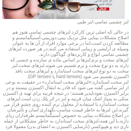
لنز چشمی تماسی-لنز طبی
در حالی که اصلی ترین کارکرد لنزهای چشمی تماسی هنوز هم
اصلاح مشکلات بینایی مثل نزدیک بینی،دوربینی،آستیگماتیسم و
مطالعه کردن است،اما در برخی موارد افراد از آن ها به عنوان
وسیله ی آرایشی و زیبایی استفاده می کنند.در هر صورت لنزهای
چشمی تماسی انواع و کاربردهای گوناگون دارند.
لنزهای سخت و نرم:لنزها بر اساس ماده ی سازنده و جنسی که
دارند به دو نوع سخت و نرم تقسیم می شوند.لنزهای سخت:لنز
سخت به دو نوع لنزهای سخت استاندارد و لنزهای سخت نافذ
اکسیژن تقسیم می شود (hard lenses یا GP lenses).
لنز سخت استاندارد:«لنزهای سخت استاندارد» در حقیقت به نوعی
از لنز تماسی گفته می شود که قادر به انتقال اکسیژن نیستند و در
برابر اکسیژن نفوذناپذیر هستند؛ در نتیجه قرنیه برای تهیه ی اکسیژن
متکی به پمپاژ اشک میان قرنیه و لنز در اثر پلک زدن است.لنزهای
سخت استاندارد با استفاده از محلول نرم کننده روی چشم قرار می
گیرند.این لنزها به خاطر قیمت مناسب،نگهداری آسان و تأثیرشان
در اصلاح مشکلات بینایی به خصوص آستیگماتیسم طرفداران زیای
دارند.با این همه،لنزهای سخت استاندارد به خاطر مشکلاتی از جمله
تاری دید و هیپوکسی (نارسایی اکسیژن به اعضای بدن) معمولا فرد