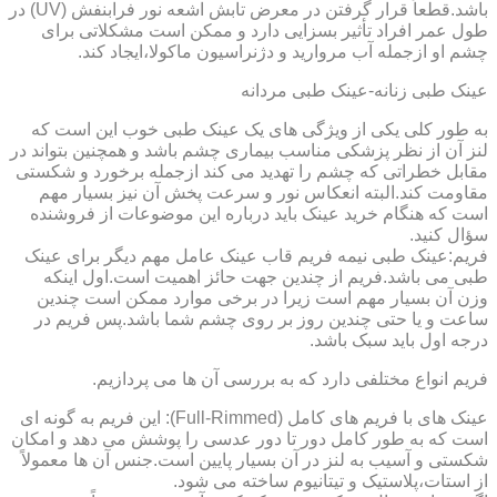
باشد.قطعاً قرار گرفتن در معرض تابش اشعه نور فرابنفش (UV) در
طول عمر افراد تأثیر بسزایی دارد و ممکن است مشکلاتی برای
چشم او ازجمله آب مروارید و دژنراسیون ماکولا،ایجاد کند.
عینک طبی زنانه-عینک طبی مردانه
به طور کلی یکی از ویژگی های یک عینک طبی خوب این است که
لنز آن از نظر پزشکی مناسب بیماری چشم باشد و همچنین بتواند در
مقابل خطراتی که چشم را تهدید می کند ازجمله برخورد و شکستی
مقاومت کند.البته انعکاس نور و سرعت پخش آن نیز بسیار مهم
است که هنگام خرید عینک باید درباره این موضوعات از فروشنده
سؤال کنید.
فریم:عینک طبی نیمه فریم قاب عینک عامل مهم دیگر برای عینک
طبی می باشد.فریم از چندین جهت حائز اهمیت است.اول اینکه
وزن آن بسیار مهم است زیرا در برخی موارد ممکن است چندین
ساعت و یا حتی چندین روز بر روی چشم شما باشد.پس فریم در
درجه اول باید سبک باشد.
فریم انواع مختلفی دارد که به بررسی آن ها می پردازیم.
عینک های با فریم های کامل (Full-Rimmed): این فریم به گونه ای
است که به طور کامل دور تا دور عدسی را پوشش می دهد و امکان
شکستی و آسیب به لنز در آن بسیار پایین است.جنس آن ها معمولاً
از استات،پلاستیک و تیتانیوم ساخته می شود.