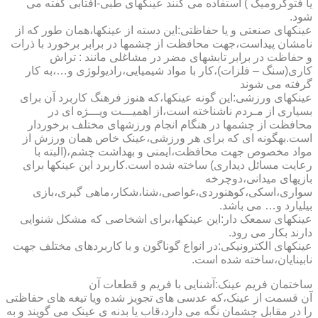
یا فتوکرومیک ) استفاده می کنند عینکهای طبی-آفتابی گفته می
شود.
عینکهای صنعتی و یا حفاظتی:این دسته از عینکها،همان طور که از
نامشان پیداست،جهت محافظت از چشمها در برابر برخورد با ذرات
و حفاظت در برابر تابشهای مضر در مشاغلی مانند : تراش
کاری(سنگ – فلزات)،کار با مواد شیمیایی،رادیولوژی و…،به کار
گرفته می شوند
عینکهای ورزشی:این گونه عینکها،که هنوز فرهنگ کاربرد آن برای
بسیاری از مـردم ناشناخته است،از اهمیـــت ویـــژه ای در
محافظت از چشمها در هنگام انجام ورزشهای مختلف برخوردار
است.به­گونه ای که برای هر ورزشی،عینک خاص همان ورزش از
مواد مخصوص جهت محافظت،ایمنی و بهداشت چشم،(البته با
رعایت مسائل دیداری) ساخته شده است.کاربرد این عینکها برای
بازیهای میدانی،دوچرخه
سواری،اسکی،کوهنوردی،غواصی،شنا،شکار،ماهی گیری،بازی
بیلیارد و… می باشد.
عینکهای سمعک دار:این عینکها،برای اشخاصی که مشکل شنوایی
دارند بکار می رود.
عینکهای الکترونیکی:در انواع گوناگون و با کاربردهای مختلف جهت
نابینایان،ساخته شده است.
ساختمان فریم عینک:آشنایی با فریم و قطعات آن
آن قسمت از عینک،که عدسی های تجویز شده ویا تیغه های حفاظتی
را در مقابل چشمان نگه می دارد،قاب یا بدنه ی عینک می گویند و به