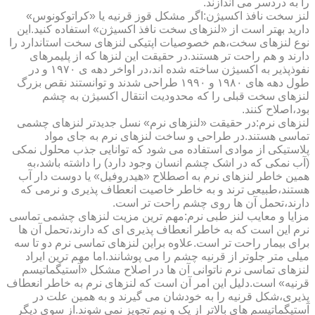
را به دردسر می اندازند.
لنز سخت نافذ اکسیژن:اگر مشکل قوز قرنیه یا «کراتوکونوس»
دارید بهتر است از «لنزهای سخت نافذ اکسیژن» استفاده کنید.این
نوع لنزهای سخت،هم خصوصیات اپتیکی لنزهای سخت استاندارد را
دارند و هم راحت تر هستند.در حقیقت این لنزها که از پلیمرهای
نفوذپذیر به اکسیژن ساخته شده اند،در اواخر دهه ی ۱۹۷۰ و در
طول دهه های ۱۹۸۰ و ۱۹۹۰ طراحی شدند و توانستند نقص بزرگ
لنزهای سخت قبلی را که محدودیت انتقال اکسیژن به چشم
بود،اصلاح کنند.
لنزهای نرم:در حقیقت «لنزهای نرم» نسل جدیدتر لنزهای چشمی
تماسی هستند.در طراحی و ساخت لنزهای نرم به جای مواد
پلاستیکی از موادی استفاده می شود که توانایی جذب محلول نمکی
(آب نمکی که در اشک چشم انسان وجود دارد) را داشته باشد،به
همین خاطر لنزهای نرم به اصطلاح «هیدروفیل» یا دوست دار آب
هستند،طبیعی ترند و به خاطر خاصیت انعطاف پذیری و نرمی که
دارند،تحمل آن ها روی چشم راحت تر است.
مزایا و معایب لنز طبی نرم:مهم ترین مزیت لنزهای چشمی تماسی
نرم این است که به خاطر انعطاف پذیری ای که دارند،تحمل آن ها
برای بیمار راحت تر است.علاوه براین لنزهای تماسی نرم دو تا سه
میلی متر جلوتر از قرنیه چشم را می پوشانند.اما مهم ترین ایراد
لنزهای تماسی نرم ناتوانی آن ها در اصلاح مشکل «آستیگماتیسم
قرنیه» است.دلیل این امر آن است که لنزهای نرم به خاطر انعطاف
پذیری،شکل قرنیه را به خودشان می گیرند و به همین علت در
آستیگماتیسم های بالاتر از یک و نیم تجویز نمی شوند.از سوی دیگر