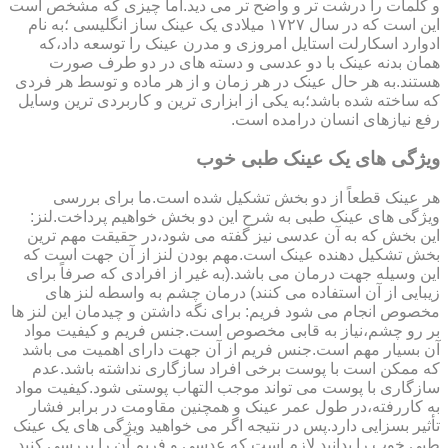
و کلمات را درشت تر و واضح تر می دید.اما چیزی که مشخص است
این است که در سال ۱۷۲۷ میلادی یک عینک ساز انگلیسی ؛به نام
ادوارد اسکارلت استایل امروزی و مدرن عینک را توسعه داد،که
همان بدنه عینک با دو عدسی و دسته های در دو طرف صورت
هستند.به هر حال عینک در هر زمان و از هر ماده و توسط هر فردی
که ساخته شده باشد؛به یکی از ابزاری ترین و کاربردی ترین وسایل
رفع نیازهای انسان درامده است.
ویژگی های یک عینک طبی خوب
هر عینک قطعاً از دو بخش تشکیل شده است.ما برای بررسی
ویژگی های عینک طبی به شرح این دو بخش خواهیم پرداخت.لنز:
این بخش که به آن عدسی نیز گفته می شود،در حقیقت مهم ترین
بخش تشکیل دهنده عینک است.مهم بودن لنز از آن جهت است که
این وسیله جهت درمان می باشد.(به غیر از افرادی که صرفاً برای
زیبایی از آن استفاده می کنند) درمان چشم به واسطه لنز های
مخصوص انجام می شود فریم: برای نگه داشتن و چیدمان این لنز ها
بر رو چشم،نیاز به قابی مخصوص است.جنس فریم و کیفیت مواد
آن بسیار مهم است.جنس فریم از آن جهت دارای اهمیت می باشد
که ممکن است با پوست برخی افراد سازگاری نداشته باشد.عدم
سازگاری با پوست می تواند موجب التهاب پوستی شود.کیفیت مواد
به کاررفته،در طول عمر عینک و همچنین مقاومت در برابر فشار
تأثیر بسزایی دارد.پس در نتیجه اگر می خواهید ویژگی های یک عینک
طبی خوب را بدانید لازم است که عدسی و فریم آن را بررسی کنید