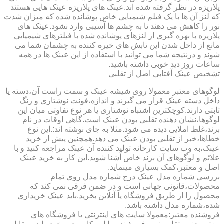
پلاریزه در نظر گرفته شده اند.عینک های پلاریزه عینک هایی هستند
که لنز آن ها با یک فیلم شیمیایی خاص پوشانده شده که میزان شدت
نور را کاهش می دهند تا به چشم ها آسیبی وارد نشود.عینک های
پلاریزه با بهره گیری از لنزهای پوشانده شده با فیلترهای شیمیایی
مانع از داخل شدن این تابش های خیره کننده به چشمان شما می
شوند و درنتیجه شما می توانید با استفاده از این عینک ها در همه
ساعات روز دید خوبی داشته باشید.
تشخیص عینک آفتابی اصل از تقلبی
لوگوهای معتبر معمولا روی شیشه عینک و سمت راست آن،دسته یا
داخل دسته عینک قرار می گیرند و اندازه،فونت نوشتاری و رنگ
ثابتی دارند.کوچکترین اشتباه نوشتاری یا هر نوع تفاوتی میان این
لوگوها،نشان دهنده تقلبی بودن عینک است.گاهی اوقات در نام
برند،غلط املایی دیده می شود.مثلا به جای نوشته اند:.این نوع
خطاها،خبر از تقلبی بودن عینک می دهد.همچنین پیش از خرید
عینک،به وب سایت کارخانه تولید کننده آن عینک مراجعه کنید و با
علائم و لوگوهای آن برند خاص آشنا شوید.این کار به خرید عینک
اصل و معتبر،کمک بسیاری مینماید.
بررسی شماره مدل عینک درج شماره مدل روی تمام
محصولات،قانونی جهانی است و در ضمن فرقی نمی کند که
محصول را از طریق فروشگاه یا آنلاین بخرید.باید عینک خریداری
شده،شماره مدل داشته باشد.
فروشنده معتبر:معمولا سایت های اینترنتی یا فروشگاه های