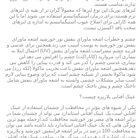
ندارند،مناسب هستند.
لنزهای توریک:این نوع لنزها که معمولاً گران تر از بقیه ی لنزهای
نرم هستند،برای درمان آستیگماتیسم استفاده می شوند اما با این
همه کارایی برای اصلاح عیوب آستیگماتیسم به اندازه ی لنزهای
سخت نافذ اکسیژن نیست.
چشم و خطرات اشعه ماورای بنفش نور خورشید اشعه ماورای
بنفش نور خورشید به پوست آسیب می زند.همچنین برای عدسی و
قرنیه چشم مضراست.اشعه ماورای بنفش (UV) احتمال ابتلا به
بیماری آب مروارید (کاتاراکت) چشم را افزایش می دهد.این
بیماری،عدسی چشم را کدر می کند و قدرت بینایی را کاهش می
دهد.همچنین اشعه ماورای بنفش باعث تخریب ماکولا (لکه زرد) می
شود.ماکولا بخشی از شبکیه چشم است که برای وضوح بینایی لازم
است.سایر مشکلات چشمی وابسته به اشعه ماورای بنفش شامل
ناخنک چشم و پیش ناخنک چشم است.
عینک آفتابی پلاریزه چیست؟
یکی از شیوه های مؤثر در محافظت از چشمان استفاده از عینک
آفتابی است.یک عینک آفتابی استاندارد می تواند از چشمان شما در
برابر اشعه های مضر نور خورشید محافظت کند.ازجمله مهم ترین
ویژگی هایی که یک عینک آفتابی استاندارد باید داشته باشد می توان
به محافظت 100 درصد در برابر اشعه فرابنفش خورشید و پلاریزه
بودن آن اشاره کرد.هردو این ویژگی ها در ساخت عینک های آفتابی