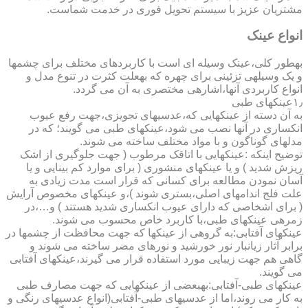
مشتریان عزیز با سیستم تحویل فوری در خدمت شماست.
انواع عینک
به­طور کلی،عینک وسیله ای است با کاربردهای مختلف برای چشمها
و یک وسیله­ی تزئینی برای چهره که به­علت کثرت در تنوع مدل و
انواع کاربردی آنها،اشاره­ی مختصری به آن می گردد.
۱٫عینکهای طبی
به آن دسته از عینکهایی که،عدسیهای تجویزی،جهت رفع عیوب
انکساری در آنها نصب می شود،عینکهای طبی می گویند؛ که در
مدلهای گوناگون و با مواد مختلف ساخته می شوند.
توضیح اینکه :عینکهایی با اتاقک مرطوب ( جهت جلوگیری از اشک
ریزش شدید ) و یا عینکهای منشوری ( برای موارد کم بینایی و یا
آسان نمودن مطالعه برای کسانی که قرار است مدت زیادی به
علت فلج اندامهای اصلی،بستری شوند )،و عینکهای مخصوص آرایش
( برای اشخاصی که دارای عیوب انکساری شدید هستند ) و…،در
زمره­ی عینکهای طبی،با کاربرد خاص محسوب می شوند.
عینکهای آفتابی:به گروهی از عینکها که جهت محافظت از چشمها در
برابر آثار زیانبار نور خورشید و نورهای مضر ساخته می شوند و
گاهی هم جهت زیبایی مورد استفاده قرار می گیرند،عینکهای آفتابی
می گویند.
عینکهای طبی-آفتابی:به­بعضی از عینکهایی که جهت مصارف طبی
به کار می روند،اما از عدسیهای طبی-آفتابی(انواع عدسیهای رنگی و