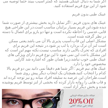
اگر شما به دنبال عینکی هستید که کمتر آسیب ببیند حتماً توصیه می
شود از این نوع فریم استفاده کنید.
عینک طبی بدون فریم
عینک های بدون فریم : اگر تمایل دارید بخش بیشتری از صورت شما
دیده شود،این فریم بسیار برایتان مناسب است.در این طراحی هیچ
قابی،عدسی را احاطه نکرده است و تنها دو بازو برای اتصال با دسته
در نظر گرفته شده است.
مشکل اصلی این قاب،آسیب پذیری بالا آن می باشد.یعنی ممکن
است لنز آن ترک بردارد یا لب پر شود.در نتیجه این فریم برای
افرادی که تحرک بالایی دارند مناسب نیست.نکته مهم این است که
این مشکل باعث این نمی شود تا این نوع فریم دارای ویژگی های
عینک طبی خوب نباشد،زیرا همان طور که اشاره شد کارایی
مخصوص خود را دارد.
عینک های نیم فریم : اگر شما هم دقیقاً نمی دانید بین دو فریم بالا
کدام را انتخاب کنید،همچنان یک انتخاب دیگر پیش روی شما
است.طراحان این عرصه به سلیقه افراد میانه رو نیز توجه کرده اند
و قاب هایی را روانه بازار کرده که بخشی از لنز توسط فریم پوشیده
شده و بخش دیگر آزاد است.