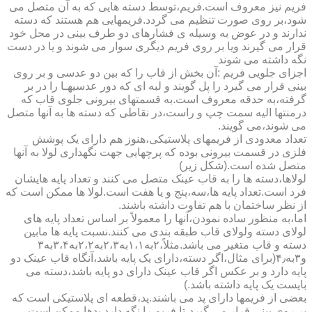
فریم نیز معروف است.فریم،توسط دسته هایی که به آن متصل می
شود،بر روی صورت تنظیم می گردد.فریمهایی هم هستند که دسته
ندارند و در عوض به وسیله ی فشارهای دو طرف بینی در محل خود
قرار می گیرند ویا بر روی فریم دیگری سوار می شوند و یا در دست
نگه داشته می شوند
اجزای جلویی فریم :آن بخش از قاب را که بین دو عدسی و بر روی
بینی قرار می گیرد را پل گویند و لبه ای که دور عدسیهـا را در بر
گرفته،به حدقه معروف است.به قسمتهای بیرونی جلوی قاب که
درمنتها الیه سمت چپ و راست،در نقاطی که دسته ها به آنها متصل
می شوند،می گویند.
تعداد معدودی از فریمهای پلاستیکی،هنوز هم دارای یک پوشش
فلزی در قسمت بیرونی بوده که پرچهایی جهت نگهداری لولا به آنها
متصل شده است.(شکل زیر)
لولاها،دسته ها را به قاب عینک متصل می کنند و تعداد پایه هایشان
فرد است.تعداد پایه ها،سه،پنج و یا هفت است.لولا ها ممکن است که
از نظر ساختمان با هم تفاوت داشته باشند.
اما،به منظور ساده نمودن،آنها را معمولاً بر اساس تعداد پایه های
لولای دسته ولولای قاب طبقه بندی می کنند.نسبت پایه ها مابین
دسته و قاب متغیر می باشد.مثلاً،۲به۱،۱به۲،۳به۲،۲به۳،۴به۳
و۳به۴٫(برای مثال،اگر دسته،دارای یک پایه باشد،آنگاه قاب عینک دو
پایه دارد و بر عکس اگر قاب عینک دارای دو پایه باشد،دسته می
بایست یک پایه داشته باشد.)
بعضی از فریمها دارای پد می باشند.پد،قطعه ای پلاستیکی است که
بر روی بینی قرار می گیرد،تا فریم را نگه دارد.پدها ممکن است