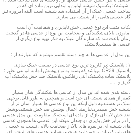
: شیشه۲: پلاستیک شیشه اولین و ابندایی ترین ماده ای که در
ساخت عدسی عینک از آن استفاده شد شیشه است.البته امروزه نیز
گاه عدسی هایی را از شیشه می سازند.
نکات مثبت این نوع عدسی خش ناپذیری و شفافیت آن است
اما،وزن بالای،شکنندگی و ضخامت این نوع از عدسی ها،در گذشت
زمان باعث شد که سازندگان عینک به فکر تهیه نوع دیگری از
عدسی ها بیفتند.پلاستیک
این مدل از عدسی ها به چند دسته تقسم میشوند که عبارتند از :
۱ : پلاستیک :پر کاربرد ترین نوع عدسی در صنعت عینک سازی
پلاستیک CR39 میباشد که بسته به نوع پوشش آنها،به انواعی نظیر :
پلاستیک ساده،پلاستیک آنتی رفلکس،پلاستیک ضد خش،پلاستیک آب
گریز و …..
دسته بندی شده اند.این مدل از عدسی ها شکنندگی شان بسیار
کمتر از همتای شیشه ای خود است،و همچنین به طور قابل توجهی
سبک تر هستند.به دلیل اینکه این نوع عدسی ها بسیار آسان تر از
شیشه خش میپذیرد،نیازمند اعمال پوشش ضد خش هستند،پوشش
ضد خش لایه ای نازک از ماده ای است،که مقاومت این مدل عدسی
را در برابر خش پذیری دو چندان میکند.این عدسی ها همچون عدسی
های شیشه ای در نمره های بالا،از ضخامت بالایی نسبت به عدسی
های پلی کربنات برخوردارند.همچنین همانند عدسی های شیشه ای