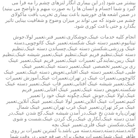
بیشتر می شود (در این بیماری انگار لنزهای چشم را مه فرا می
گیرد و شما اجسام و انسان ها را به صورت مبهم و ناواضح می بینید)
در ضمن اشعه های خورشید باعث بیماری تخریب بافت ماکولای
چشم می شوند که می تواند بر میزان وضوح و شفافیت بینایی تاثیر
بگذارد و حتی باعث کوری شود.
انجام کلیه خدمات عینک,جوشکاری،تعمیر فنر،تعمیر لولا،جوش
تیتانیوم،تعمیر دسته عینک شکسته,تعمیر عینک کائوچویی,دسته
عینک ورزشی,شکستن دسته عینک,چسباندن دسته عینک,تنظیم
دسته عینک,تنظیم فریم عینک,تنظیم عینک,تعمیر شیشه عینک,تنظیم
عینک ریبن,نمایندگی تعمیرات عینک,تعمیر فریم عینک,تعمیر عینک
ری بن,تعمیر تخصصی عینک,تعمیر دسته عینک,تعمیر عینک
طبی,عینک,تعمیر دسته عینک افتابی,تعویض دسته عینک,تعمیر عینک
کائوچویی,تعمیرات عینک در تهران,تعمیرات عینک,آموزش تعمیرات
عینک,تعمیر شیشه عینک آفتابی,تعمیر قاب عینک,تعمیر دسته عینک
شکسته,تعویض دسته عینک,تعمیر عینک آفتابی,تعمیر فریم
عینک,لولا عینک,جوش عینک,چگونه عینک خود را تعمیر
کنیم,تعمیرات عینک آنلاین,تعمیر لولا عینک,تعمیر عینک آنلاین,تعمیر
عینک مرکز تهران,تعمیر عینک غرب تهران,تعمیر عینک شمال
تهران,پاره شدن نخ عینک,در آمدن شیشه عینک,کج شدن عینک,در
آمدن دسته عینک,آبکاری عینک,رنگ کردن عینک,شست و شوی
عینک,شکستن عینک فلزی,تعمیر عینک بچه
گانه,دسته,دسته,دسته,دسته می باشد.با کمترین تغییرات بر روی
ظاهر عینک شما,تعمیرات مجیک برای صرفه جویی در وقت شما