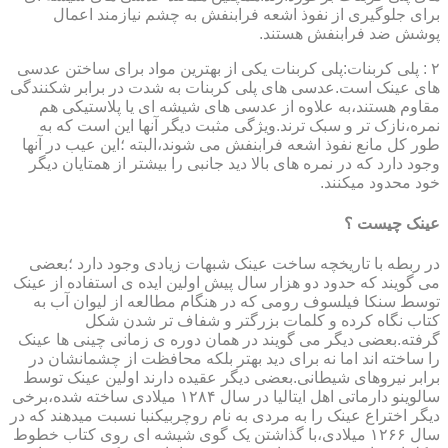
برای جلوگیری از نفوذ اشعه فرابنفش به چشم نیازمند اعمال
پوشش ضد فرابنفش هستند.
۲ : پلی کربنات:پلی کربنات یکی از بهترین مواد برای ساختن عدسی
های عینک است.عدسی های پلی کربنات به شدت در برابر شکنندگی
مقاوم هستند،به علاوه از عدسی های شیشه ای یا پلاستیکی هم
نمره،نازک تر و سبک ترند.ویژگی مثبت دیگر آنها این است که به
طور کل مانع نفوذ اشعه فرابنفش می شوند،البته ؛این عیب در آنها
وجود دارد که در نمره های بالا دید جانبی را بیشتر از همتایان دیگر
خود محدود میکنند.
عینک چیست ؟
در ربطه با تاریخچه ساخت عینک شبهات زیادی وجود دارد ؛بعضی
می گویند که حدود دو هزار سال پیش اولین ایده ی استفاده از عینک
توسط سنکا فیلسوف رومی که در هنگام مطالعه از لیوان آب به
کتاب نگاه کرده و کلمات بزرگتر و شفاف تر شدن شکل
گرفته.بعضی دیگر می گویند در همان دوره ی زمانی چینی ها عینک
را ساخته اند اما نه برای دید بهتر بلکه محافظت از چشمانشان در
برابر نیروهای شیطانی.بعضی دیگر عقیده دارند اولین عینک توسط
سالوینو دارماتی اهل ایتالیا در سال ۱۲۸۴ میلادی ساخته شده،برخی
دیگر اختراع عینک را به مردی به نام روچربیکنبا نسبت میدهند که در
سال ۱۲۶۶ میلادی،با گذاشتن یک گوی شیشه ای روی کتاب خطوط