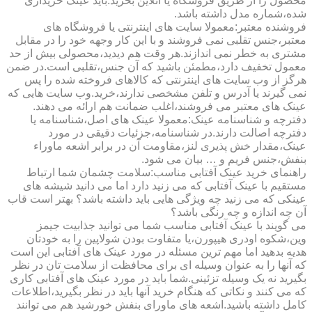
محصول را از طریق فروشگاه یا آنلاین بخرید.باید عینک خریداری
شده،شماره مدل داشته باشد.
فروشنده معتبر:معمولا سایت های اینترنتی یا فروشگاه های
معتبر،جنس تقلبی نمی فروشند و با این کار وجهه خود را در مقابل
مشتری به خطر نمی اندازند.هر وقت هم دیدید،محصولی بیش از حد
معمول تخفیف دارد،مطمئن باشید که آن جنس،تقلبی است.در ضمن
هرگز از وب سایت های اینترنتی که کالاهای فروخته شده را پس
نمی گیرند یا آدرس و تلفن مشخصی ندارند،خرید.وب سایت هایی که
عینک های معتبر می فروشند،اغلب ضمانت هم ارائه می دهند.
دفترچه و شناسنامه عینک:معمولا عینک های اصل،شناسنامه یا
دفترچه اصالت دارند.در شناسنامه،جزئیات دقیقی در مورد
عینک،مقدار خش پذیری لنز،مقاومت آن در برابر اشعه ماوراء
بنفش،جنس فریم و … بیان می شود.
راهنمای خرید عینک آفتابی مناسب:سلامت چشمان شما ارتباط
مستقیم با عینک آفتابی که می زنید دارد اما می دانید شیشه های
عینکی که می زنید چه ویژگی هایی باید داشته باشد؟ بهتر است قاب
آن چه اندازه و چه رنگی باشد؟
می گویند با عینک آفتابی مناسب شما می توانید جذابیت جیمز
وین،شکوه اودری هیپورن،یا متفاوت بودن شولاپین را به خودتان
هدیه بدهید اما مهم ترین مسئله در مورد عینک های آفتابی این است
که آنها را به عنوان وسیله ای برای محافظت از سلامت تان در نظر
بگیرید نه یک وسیله تزئینی.شما باید در مورد عینک های آفتابی کاری
که می کنند و نکاتی که هنگام خرید آنها باید در نظر بگیرید،اطلاعات
کامل داشته باشید.اشعه های ماورای بنفش خورشید هم می توانند