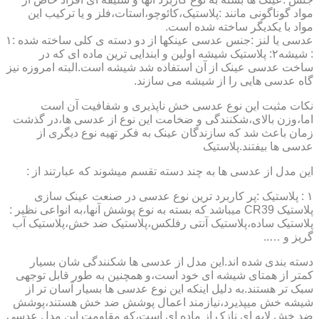
مواد گوناگونی مانند :پلاستیک،کائوچو،استات،فلز و یا ترکیب این
مواد با یکدیگر ساخته شده است.
عدسی یا لنز :جنس عدسی عینکها از دو دسته ی کلی ساخته شده :۱
: شیشه۲: پلاستیک شیشه اولین و ابندایی ترین ماده ای که در
ساخت عدسی عینک از آن استفاده شد شیشه است.البته امروزه نیز
گاه عدسی هایی را از شیشه می سازند.
نکات مثبت این نوع عدسی خش ناپذیری و شفافیت آن است
اما،وزن بالای،شکنندگی و ضخامت این نوع از عدسی ها،در گذشت
زمان باعث شد که سازندگان عینک به فکر تهیه نوع دیگری از
عدسی ها بیفتند.پلاستیک
این مدل از عدسی ها به چند دسته تقسم میشوند که عبارتند از :
۱ : پلاستیک :پر کاربرد ترین نوع عدسی در صنعت عینک سازی
پلاستیک CR39 میباشد که بسته به نوع پوشش آنها،به انواعی نظیر :
پلاستیک ساده،پلاستیک آنتی رفلکس،پلاستیک ضد خش،پلاستیک آب
گریز و …..
دسته بندی شده اند.این مدل از عدسی ها شکنندگی شان بسیار
کمتر از همتای شیشه ای خود است،و همچنین به طور قابل توجهی
سبک تر هستند.به دلیل اینکه این نوع عدسی ها بسیار آسان تر از
شیشه خش میپذیرد،نیازمند اعمال پوشش ضد خش هستند،پوشش
ضد خش لایه ای نازک از ماده ای است،که مقاومت این مدل عدسی