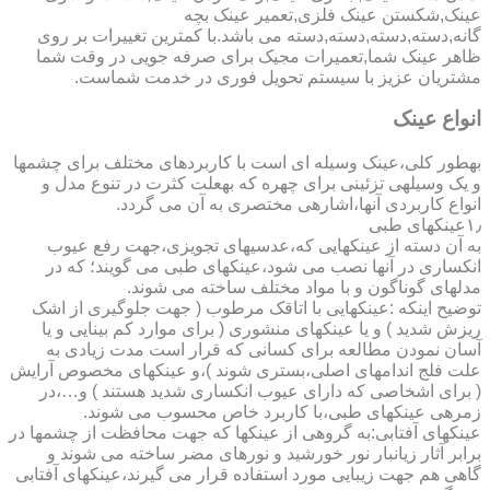
عینک,شکستن عینک فلزی,تعمیر عینک بچه
گانه,دسته,دسته,دسته,دسته می باشد.با کمترین تغییرات بر روی
ظاهر عینک شما,تعمیرات مجیک برای صرفه جویی در وقت شما
مشتریان عزیز با سیستم تحویل فوری در خدمت شماست.
انواع عینک
به­طور کلی،عینک وسیله ای است با کاربردهای مختلف برای چشمها
و یک وسیله­ی تزئینی برای چهره که به­علت کثرت در تنوع مدل و
انواع کاربردی آنها،اشاره­ی مختصری به آن می گردد.
۱٫عینکهای طبی
به آن دسته از عینکهایی که،عدسیهای تجویزی،جهت رفع عیوب
انکساری در آنها نصب می شود،عینکهای طبی می گویند؛ که در
مدلهای گوناگون و با مواد مختلف ساخته می شوند.
توضیح اینکه :عینکهایی با اتاقک مرطوب ( جهت جلوگیری از اشک
ریزش شدید ) و یا عینکهای منشوری ( برای موارد کم بینایی و یا
آسان نمودن مطالعه برای کسانی که قرار است مدت زیادی به
علت فلج اندامهای اصلی،بستری شوند )،و عینکهای مخصوص آرایش
( برای اشخاصی که دارای عیوب انکساری شدید هستند ) و…،در
زمره­ی عینکهای طبی،با کاربرد خاص محسوب می شوند.
عینکهای آفتابی:به گروهی از عینکها که جهت محافظت از چشمها در
برابر آثار زیانبار نور خورشید و نورهای مضر ساخته می شوند و
گاهی هم جهت زیبایی مورد استفاده قرار می گیرند،عینکهای آفتابی