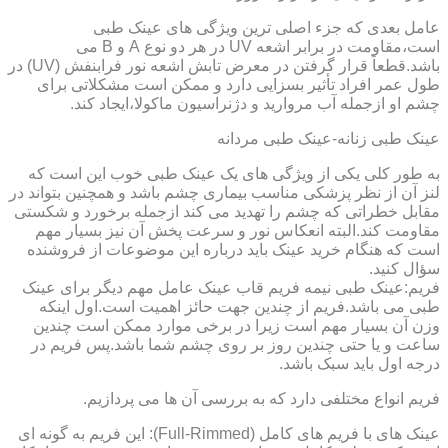
عامل بعدی که جزء اصلی ترین ویژگی های عینک طبی
است،مقاومت در برابر اشعه UV در هر دو نوع A و B می
باشد.قطعاً قرار گرفتن در معرض تابش اشعه نور فرابنفش (UV) در
طول عمر افراد تأثیر بسزایی دارد و ممکن است مشکلاتی برای
چشم او ازجمله آب مروارید و دژنراسیون ماکولا،ایجاد کند.
عینک طبی زنانه-عینک طبی مردانه
به طور کلی یکی از ویژگی های یک عینک طبی خوب این است که
لنز آن از نظر پزشکی مناسب بیماری چشم باشد و همچنین بتواند در
مقابل خطراتی که چشم را تهدید می کند ازجمله برخورد و شکستی
مقاومت کند.البته انعکاس نور و سرعت پخش آن نیز بسیار مهم
است که هنگام خرید عینک باید درباره این موضوعات از فروشنده
سؤال کنید.
فریم:عینک طبی نیمه فریم قاب عینک عامل مهم دیگر برای عینک
طبی می باشد.فریم از چندین جهت حائز اهمیت است.اول اینکه
وزن آن بسیار مهم است زیرا در برخی موارد ممکن است چندین
ساعت و یا حتی چندین روز بر روی چشم شما باشد.پس فریم در
درجه اول باید سبک باشد.
فریم انواع مختلفی دارد که به بررسی آن ها می پردازیم.
عینک های با فریم های کامل (Full-Rimmed): این فریم به گونه ای