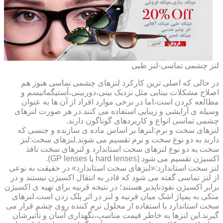
لنز چشمی تماسی-لنز طبی
در حالی که اصلی ترین کارکرد لنزهای چشمی تماسی هنوز هم
اصلاح مشکلات بینایی مثل نزدیک بینی،دوربینی،آستیگماتیسم و
مطالعه کردن است،اما در برخی موارد افراد از آن ها به عنوان
وسیله ی آرایشی و زیبایی استفاده می کنند.در هر صورت لنزهای
چشمی تماسی انواع و کاربردهای گوناگون دارند.
لنزهای سخت و نرم:لنزها بر اساس ماده ی سازنده و جنسی که
دارند به دو نوع سخت و نرم تقسیم می شوند.لنزهای سخت:لنز
سخت به دو نوع لنزهای سخت استاندارد و لنزهای سخت نافذ
اکسیژن تقسیم می شود (hard lenses یا GP lenses).
لنز سخت استاندارد:«لنزهای سخت استاندارد» در حقیقت به نوعی
از لنز تماسی گفته می شود که قادر به انتقال اکسیژن نیستند و در
برابر اکسیژن نفوذناپذیر هستند؛ در نتیجه قرنیه برای تهیه ی اکسیژن
متکی به پمپاژ اشک میان قرنیه و لنز در اثر پلک زدن است.لنزهای
سخت استاندارد با استفاده از محلول نرم کننده روی چشم قرار می
گیرند.این لنزها به خاطر قیمت مناسب،نگهداری آسان و تأثیرشان