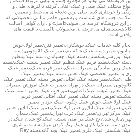
این فروشگاه می توانید هر آنچه به چشم و بینایی مربوط است،از
انواع مختلف عینک طبی و عینک آفتابی گرفته تا لنزهای طبی و
رنگی را خریداری کنید.اصلی ترین دغدغه ی ما،حفظ و تضمین
سلامت چشم های شماست و به همین خاطر تمامی محصولاتی که
در این فروشگاه عرضه می شوند،«اصل» و دارای گواهی اصالت
کالا هستند.هدف ما،عرضه ی محصولات باکیفیت با قیمت های
واقعی است.
انجام کلیه خدمات عینک,جوشکاری،تعمیر فنر،تعمیر لولا،جوش
تیتانیوم،تعمیر دسته عینک شکسته,تعمیر عینک کائوچویی,دسته
عینک ورزشی,شکستن دسته عینک,چسباندن دسته عینک,تنظیم
دسته عینک,تنظیم فریم عینک,تنظیم عینک,تعمیر شیشه عینک,تنظیم
عینک ریبن,نمایندگی تعمیرات عینک,تعمیر فریم عینک,تعمیر عینک
ری بن,تعمیر تخصصی عینک,تعمیر دسته عینک,تعمیر عینک
طبی,عینک,تعمیر دسته عینک افتابی,تعویض دسته عینک,تعمیر عینک
کائوچویی,تعمیرات عینک در تهران,تعمیرات عینک,آموزش تعمیرات
عینک,تعمیر شیشه عینک آفتابی,تعمیر قاب عینک,تعمیر دسته عینک
شکسته,تعویض دسته عینک,تعمیر عینک آفتابی,تعمیر فریم
عینک,لولا عینک,جوش عینک,چگونه عینک خود را تعمیر
کنیم,تعمیرات عینک آنلاین,تعمیر لولا عینک,تعمیر عینک آنلاین,تعمیر
عینک مرکز تهران,تعمیر عینک غرب تهران,تعمیر عینک شمال
تهران,پاره شدن نخ عینک,در آمدن شیشه عینک,کج شدن عینک,در
آمدن دسته عینک,آبکاری عینک,رنگ کردن عینک,شست و شوی
عینک,شکستن عینک فلزی,تعمیر عینک بچه گانه,دسته Rey