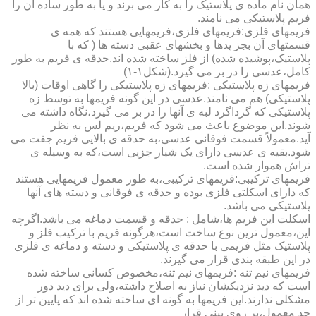
همان نام ماده ی پلاستیک را به کار می برند و یا به طور ساده آن را
فریم پلاستیکی می نامند.
فریمهای فلزی:فریمهای فلزی،فریمهایی هستند که همه ی
قسمتهای آن بجز پدها و بخشهای عقبی دسته ها ( که با
پلاستیک،پوشیده شده) از فلز ساخته شده اند.حدقه ی فریم به طور
کامل،عدسی را در بر می گیرد.(شکل۱-۱)
فریمهای زه پلاستیکی :فریمهای زه پلاستیکی را گاهی اوقات (بالا
پلاستیکی) هم می نامند.عدسی در این گونه فریمها به توسط زه
پلاستیکی که گرداگرد لبه ی آنها را در بر می گیرد،نگاه داشته می
شوند.این موضوع باعث می شود که فریم،ریم لس به نظر
آید.معمولاً قسمت فوقانی عدسی،به حدقه ی بالایی فریم جفت می
شود.بقیه ی عدسی دارای یک شیار جزیی است،که به وسیله ی
تراش هموار شده است.
فریمهای ترکیبی:فریمهای ترکیبی،به طور معمول فریمهایی هستند
که دارای اسکلتی فلزی بوده و حدقه ی فوقانی و دسته های آنها
پلاستیکی می باشد.
اسکلت این فریم ها،شامل : حدقه و قسمت دماغه می باشد.اگرچه
این،معمول ترین نوع ساخت است،هرگونه فریم با ترکیب فلز و
پلاستیک مثل فریمی با حدقه ی پلاستیکی و دسته و دماغه ی فلزی
در این طبقه بندی قرار می گیرند.
فریمهای نیم تنه :فریمهای نیم تنه،مخصوص کسانی ساخته شده
است که دید نزدیکشان نیاز به اصلاح داشته،ولی برای دید دور
مشکلی ندارند.این فریمها به گونه ای ساخته شده اند که پایین تر از
حد معمول،بر روی بینی قرار