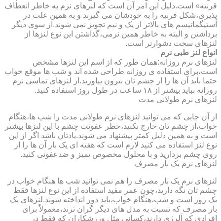
قرنیه» است.دلیل این امر آن است که لنزهای نرم به خاطر انعطاف
پذیری،شکل قرنیه را به خودشان می گیرند و به همین علت در
آستیگماتیسم های بالاتر از یک و نیم تجویز نمی شوند.از سوی دیگر
برداشتن و البته به خاطر همین نرمی،گذاشتن این نوع لنزها از
لنزهای سخت دشوارتر است.
انواع لنز طبی نرم
لنزهای نرم روزانه:همان طور که از اسم این لنزها مشخص
است،برای استفاده ی روزانه طراحی شده اند و شب ها موقع خواب
حتما باید آن ها را از چشم تان بیرون بیاورید.از لنزهای تماسی نرم
روزانه نباید بیشتر از ۱۸ ساعت در طول روز استفاده کنید.
لنزهای نرم طولانی مدت
از آن جایی که می توانید لنزهای نرم طولانی مدت را شب ها،هنگام
خواب،از چشم تان خارج نکنید،خطر عفونت چشم با این لنزها بیشتر
است و به همین دلیل کمتر پیشنهاد می شوند.یادتان باشد اگر از این
نوع لنز استفاده می کنید لازم است که هفته ای یک بار آن ها را از
روی چشم بردارید و با محلول مخصوص تمیز و ضدعفونی کنید.
لنزهای نرم یک بار مصرف
لنزهای نرم یک بار مصرف را هم نمی توانید شب ها هنگام خواب در
چشم تان نگه دارید،چون عمر مفید استفاده از این نوع لنزها فقط
یک روز است و شب،هنگام خواب،باید دور انداخته شوند.لنزهای یک
بار مصرف که نسبت به مدل های دیگر گران ترند،معمولاً برای
افرادی که آلرژی دارند،کسانی مثل ورزشکاران که فقط در