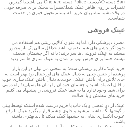
Ban,دسته AO,دسته Police,دسته Chopard می باشد.با کمترین
تغییرات بر روی ظاهر عینک شما,تعمیرات مجیک برای صرفه جویی
در وقت شما مشتریان عزیز با سیستم تحویل فوری در خدمت
شماست.
عینک فروشی
مصرف پزشکی دارد،اما به عنوان کالایی زینتی هم استفاده می
شود.اگر چشم های شما ضعیف باشد حداقل سالی یک بار مجبور
هستید به عینک فروشی ها سر بزنید؛ یا نه اگر چشمتان ضعیف
نیست حتماً برای خوش تیپ تر شدن به عینک سازی ها سر زدید
خرید عینک،کار پر ریسکی ست؛ به سختی می توان در این بازار
پرشده از جنس چینی به دنبال عینک های اورجینال بود.بهتر است به
جای تلاش برای یافتن عینکی خوب،به دنبال یافتن عینک سازی خوب
و قابل اعتماد باشید و چشمان خودتان را به آن ها بسپارید؛ راه دومی
برای شما وجود ندارد ما به شما عینک فروشی را پیشنهاد می کنیم
خرید های مطمئن و با اصالت
عینک از دو عدسی و یک قاب یا فریم درست شده استکه توسط بینی
و گوشها نگه داشته میشود و جلوی چشم قرار میگیرد.عینک با رفع
عیوب انکساری بینایی به چشمها کمک میکند تا دید بهتری داشته
باشند.
جنس :عینک ها بسته به نوع کاربرد آنها و سلیقه ای افراد خاص از