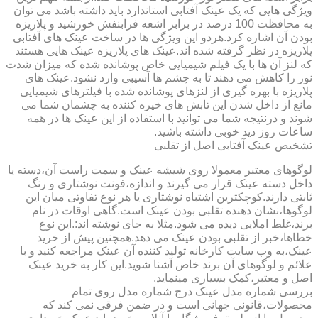
ویژگی هایی که یک عینک آفتابی استاندارد باید داشته باشد می توان
به محافظت 100 درصد در برابر اشعه فرابنفش خورشید و پلاریزه
بودن آن اشاره کرد.هردو این ویژگی ها در ساخت عینک های آفتابی
پلاریزه در نظر گرفته شده اند.عینک های پلاریزه عینک هایی هستند
که لنز آن ها با یک فیلم شیمیایی خاص پوشانده شده که میزان شدت
نور را کاهش می دهند تا به چشم ها آسیبی وارد نشود.عینک های
پلاریزه با بهره گیری از لنزهای پوشانده شده با فیلترهای شیمیایی
مانع از داخل شدن این تابش های خیره کننده به چشمان شما می
شوند و درنتیجه شما می توانید با استفاده از این عینک ها در همه
ساعات روز دید خوبی داشته باشید.
تشخیص عینک آفتابی اصل از تقلبی
لوگوهای معتبر معمولا روی شیشه عینک و سمت راست آن،دسته یا
داخل دسته عینک قرار می گیرند و اندازه،فونت نوشتاری و رنگ
ثابتی دارند.کوچکترین اشتباه نوشتاری یا هر نوع تفاوتی میان این
لوگوها،نشان دهنده تقلبی بودن عینک است.گاهی اوقات در نام
برند،غلط املایی دیده می شود.مثلا به جای نوشته اند:.این نوع
خطاها،خبر از تقلبی بودن عینک می دهد.همچنین پیش از خرید
عینک،به وب سایت کارخانه تولید کننده آن عینک مراجعه کنید و با
علائم و لوگوهای آن برند خاص آشنا شوید.این کار به خرید عینک
اصل و معتبر،کمک بسیاری مینماید.
بررسی شماره مدل عینک درج شماره مدل روی تمام
محصولات،قانونی جهانی است و در ضمن فرقی نمی کند که