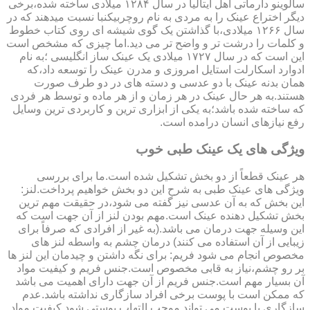
سالوینو دارماتی اهل ایتالیا در سال ۱۲۸۴ میلادی ساخته شده،برخی
دیگر اختراع عینک را به مردی به نام روچربیکنبا نسبت میدهند که در
سال ۱۲۶۶ میلادی،با گذاشتن یک گوی شیشه ای روی کتاب خطوط
و کلمات را درشت تر و واضح تر می دید.اما چیزی که مشخص است
این است که در سال ۱۷۲۷ میلادی یک عینک ساز انگلیسی ؛به نام
ادوارد اسکارلت استایل امروزی و مدرن عینک را توسعه داد،که
همان بدنه عینک با دو عدسی و دسته های در دو طرف صورت
هستند.به هر حال عینک در هر زمان و از هر ماده و توسط هر فردی
که ساخته شده باشد؛به یکی از ابزاری ترین و کاربردی ترین وسایل
رفع نیازهای انسان درامده است.
ویژگی های یک عینک طبی خوب
هر عینک قطعاً از دو بخش تشکیل شده است.ما برای بررسی
ویژگی های عینک طبی به شرح این دو بخش خواهیم پرداخت.لنز:
این بخش که به آن عدسی نیز گفته می شود،در حقیقت مهم ترین
بخش تشکیل دهنده عینک است.مهم بودن لنز از آن جهت است که
این وسیله جهت درمان می باشد.(به غیر از افرادی که صرفاً برای
زیبایی از آن استفاده می کنند) درمان چشم به واسطه لنز های
مخصوص انجام می شود فریم: برای نگه داشتن و چیدمان این لنز ها
بر رو چشم،نیاز به قابی مخصوص است.جنس فریم و کیفیت مواد
آن بسیار مهم است.جنس فریم از آن جهت دارای اهمیت می باشد
که ممکن است با پوست برخی افراد سازگاری نداشته باشد.عدم
سازگاری با پوست می تواند موجب التهاب پوستی شود.کیفیت مواد