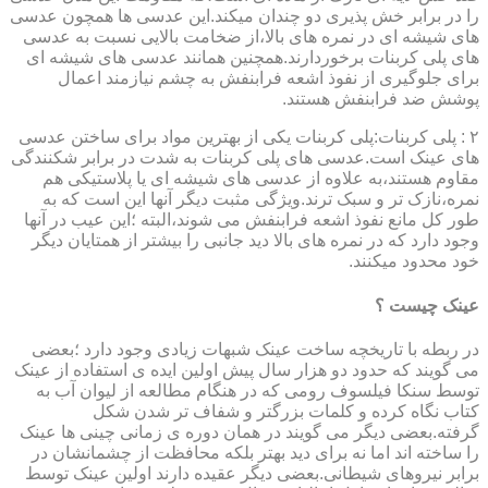
را در برابر خش پذیری دو چندان میکند.این عدسی ها همچون عدسی
های شیشه ای در نمره های بالا،از ضخامت بالایی نسبت به عدسی
های پلی کربنات برخوردارند.همچنین همانند عدسی های شیشه ای
برای جلوگیری از نفوذ اشعه فرابنفش به چشم نیازمند اعمال
پوشش ضد فرابنفش هستند.
۲ : پلی کربنات:پلی کربنات یکی از بهترین مواد برای ساختن عدسی
های عینک است.عدسی های پلی کربنات به شدت در برابر شکنندگی
مقاوم هستند،به علاوه از عدسی های شیشه ای یا پلاستیکی هم
نمره،نازک تر و سبک ترند.ویژگی مثبت دیگر آنها این است که به
طور کل مانع نفوذ اشعه فرابنفش می شوند،البته ؛این عیب در آنها
وجود دارد که در نمره های بالا دید جانبی را بیشتر از همتایان دیگر
خود محدود میکنند.
عینک چیست ؟
در ربطه با تاریخچه ساخت عینک شبهات زیادی وجود دارد ؛بعضی
می گویند که حدود دو هزار سال پیش اولین ایده ی استفاده از عینک
توسط سنکا فیلسوف رومی که در هنگام مطالعه از لیوان آب به
کتاب نگاه کرده و کلمات بزرگتر و شفاف تر شدن شکل
گرفته.بعضی دیگر می گویند در همان دوره ی زمانی چینی ها عینک
را ساخته اند اما نه برای دید بهتر بلکه محافظت از چشمانشان در
برابر نیروهای شیطانی.بعضی دیگر عقیده دارند اولین عینک توسط