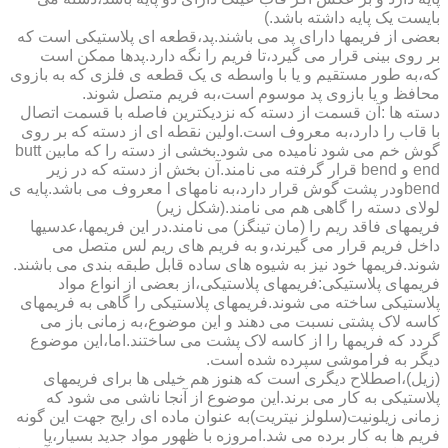
بایست یک پایه داشته باشد.)
بعضی از فریمها دارای پد می باشند.پد،قطعه ای پلاستیکی است که
بر روی بینی قرار می گیرد،تا فریم را نگه دارد.پدها ممکن است
که،به طور مستقیم و یا با واسطه ی یک قطعه ی فلزی که به بازوی
محافظ و یا بازوی پد موسوم است،به فریم متصل شوند.
دسته ها :آن قسمت از دسته که نزدیکترین فاصله با قسمت اتصال
با قاب را دارد،به معروف است.اولین نقطه ای از دسته که بر روی
گوش خم می شود نامیده می شود.بخشی از دسته را که مابین butt
end و bend قرار گرفته می نامند.آن بخش از دسته که در زیر
bendودر پشت گوش قرار دارد،به نامهای l معروف می باشد.پایه ی
لولای دسته را گاهی هم می نامند.(شکل زیر)
فریمهای فاقد ریم را (مان تینگز) می نامند.در این فریمها،عدسیها
داخل فریم قرار می گیرند،و به فریم های ریم لس متصل می
شوند.فریمها خود نیز به شیوه های ساده قابل طبقه بندی می باشند.
فریمهای پلاستیکی:فریمهای پلاستیکی،از بعضی از انواع مواد
پلاستیکی ساخته می شوند.فریمهای پلاستیکی را گاهی به فریمهای
کاسه لاک پشتی نسبت می دهند و این موضوع،به زمانی باز می
گردد که فریمها را از کاسه لاک پشت می ساختند.اما،این موضوع
دیگر به فراموشی سپرده شده است.
(زیل)،اصطلاح دیگری است که هنوز هم خیلی ها برای فریمهای
پلاستیکی به کار می برند.این موضوع از آنجا ناشی می شود که
زمانی زیلونیت(سلولز نیتریت)به عنوان ماده ای رایج جهت این گونه
فریم ها به کار برده می شد.امروزه با ظهور مواد جدید بسیار،یا