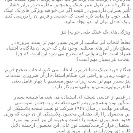
به کاررفته،در طول عمر عینک و همچنین مقاومت در برابر فشار
تأثیر بسزایی دارد.پس در نتیجه اگر می خواهید ویژگی های یک عینک
طبی خوب را بدانید لازم است که عدسی و فریم آن را بررسی کنید
و یک تعادل میان این دو ایجاد نمایید.
ویژگی های یک عینک طبی خوب | لنز
قطعاً انتخاب لنز مناسب از فریم بسیار مهم تر است.امروزه در
سطح بازار لنز های مختلفی وجود دارد که خرید آن ها،گاه با اشتباه
همراه است.حال سؤالی که مطرح می شود این است که چرا
انتخاب لنز بسیار مهم است؟
هنگام خرید عینک شما فریم را انتخاب می کنید،انتخاب صحیح فریم
از جهت زیبایی و راحتی فرد هنگام استفاده از آن ضروری است.اما
لنز بسیار مهم تر است زیرا به طور مستقیم با چهار عامل یعنی
ظاهر،زیبایی،ایمنی و بینایی،سروکار دارد.
در قدیم از عدسی شیشه ای استفاده می شد،اما شیشه بسیار
سنگین بوده و همچنین به راحتی شکسته و به چشم آسیب می
رساند.در نهایت در سال ۱۹۴۷ شرکت توانست نسخه پلاستیکی از
این محصول را ارائه دهد.این محصول پلاستیکی از آن جهت که وزنی
حدود نصف وزن شیشه را داشت و هزینه آن نیز کمتر بود مورد
استقبال قرار گرفت.کیفیت نور عالی این محصول ازجمله دلایل
کاربردی بودن آن در بازار امروزی است.