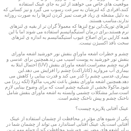
موقعیت های خاص می خواهند از لنز به جای عینک استفاده
کنند،افرادی که لنزشان به سرعت رسوب می گیرد و نیز کسانی که
به دلیل مشغله ی زیاد فرصت تمیز کردن لنزها را به صورت روزانه
ندارند،مناسب هستند.
لنزهای توریک:این نوع لنزها که معمولاً گران تر از بقیه ی لنزهای
نرم هستند،برای درمان آستیگماتیسم استفاده می شوند اما با این
همه کارایی برای اصلاح عیوب آستیگماتیسم به اندازه ی لنزهای
سخت نافذ اکسیژن نیست.
چشم و خطرات اشعه ماورای بنفش نور خورشید اشعه ماورای
بنفش نور خورشید به پوست آسیب می زند.همچنین برای عدسی و
قرنیه چشم مضراست.اشعه ماورای بنفش (UV) احتمال ابتلا به
بیماری آب مروارید (کاتاراکت) چشم را افزایش می دهد.این
بیماری،عدسی چشم را کدر می کند و قدرت بینایی را کاهش می
دهد.همچنین اشعه ماورای بنفش باعث تخریب ماکولا (لکه زرد) می
شود.ماکولا بخشی از شبکیه چشم است که برای وضوح بینایی لازم
است.سایر مشکلات چشمی وابسته به اشعه ماورای بنفش شامل
ناخنک چشم و پیش ناخنک چشم است.
عینک آفتابی پلاریزه چیست؟
یکی از شیوه های مؤثر در محافظت از چشمان استفاده از عینک
آفتابی است.یک عینک آفتابی استاندارد می تواند از چشمان شما در
برابر اشعه های مضر نور خورشید محافظت کند.ازجمله مهم ترین