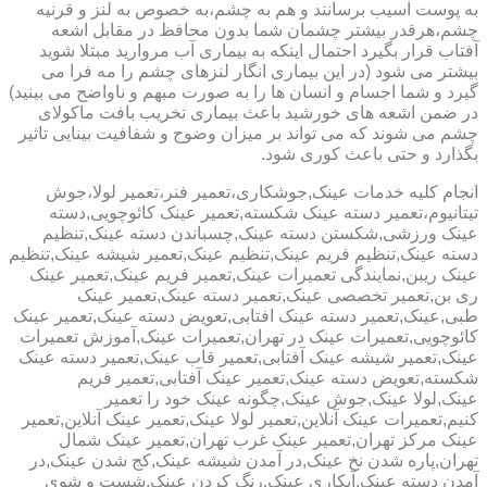
به پوست آسیب برسانند و هم به چشم،به خصوص به لنز و قرنیه
چشم،هرقدر بیشتر چشمان شما بدون محافظ در مقابل اشعه
آفتاب قرار بگیرد احتمال اینکه به بیماری آب مروارید مبتلا شوید
بیشتر می شود (در این بیماری انگار لنزهای چشم را مه فرا می
گیرد و شما اجسام و انسان ها را به صورت مبهم و ناواضح می بینید)
در ضمن اشعه های خورشید باعث بیماری تخریب بافت ماکولای
چشم می شوند که می تواند بر میزان وضوح و شفافیت بینایی تاثیر
بگذارد و حتی باعث کوری شود.
انجام کلیه خدمات عینک,جوشکاری،تعمیر فنر،تعمیر لولا،جوش
تیتانیوم،تعمیر دسته عینک شکسته,تعمیر عینک کائوچویی,دسته
عینک ورزشی,شکستن دسته عینک,چسباندن دسته عینک,تنظیم
دسته عینک,تنظیم فریم عینک,تنظیم عینک,تعمیر شیشه عینک,تنظیم
عینک ریبن,نمایندگی تعمیرات عینک,تعمیر فریم عینک,تعمیر عینک
ری بن,تعمیر تخصصی عینک,تعمیر دسته عینک,تعمیر عینک
طبی,عینک,تعمیر دسته عینک افتابی,تعویض دسته عینک,تعمیر عینک
کائوچویی,تعمیرات عینک در تهران,تعمیرات عینک,آموزش تعمیرات
عینک,تعمیر شیشه عینک آفتابی,تعمیر قاب عینک,تعمیر دسته عینک
شکسته,تعویض دسته عینک,تعمیر عینک آفتابی,تعمیر فریم
عینک,لولا عینک,جوش عینک,چگونه عینک خود را تعمیر
کنیم,تعمیرات عینک آنلاین,تعمیر لولا عینک,تعمیر عینک آنلاین,تعمیر
عینک مرکز تهران,تعمیر عینک غرب تهران,تعمیر عینک شمال
تهران,پاره شدن نخ عینک,در آمدن شیشه عینک,کج شدن عینک,در
آمدن دسته عینک,آبکاری عینک,رنگ کردن عینک,شست و شوی