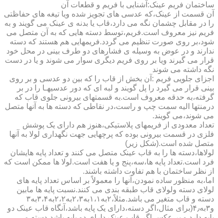
ساختمان فریم عینک:آشنایی با فریم و قطعات آن
آن قسمت از عینک،که عدسی های تجویز شده ویا تیغه های حفاظتی
را در مقابل چشمان نگه می دارد،قاب یا بدنه ی عینک می گویند و به
فریم نیز معروف است.فریم،توسط دسته هایی که به آن متصل می
شود،بر روی صورت تنظیم می گردد.فریمهایی هم هستند که دسته
ندارند و در عوض به وسیله ی فشارهای دو طرف بینی در محل خود
قرار می گیرند ویا بر روی فریم دیگری سوار می شوند و یا در دست
نگه داشته می شوند
اجزای جلویی فریم :آن بخش از قاب را که بین دو عدسی و بر روی
بینی قرار می گیرد را پل گویند و لبه ای که دور عدسیهـا را در بر
گرفته،به حدقه معروف است.به قسمتهای بیرونی جلوی قاب که
درمنتها الیه سمت چپ و راست،در نقاطی که دسته ها به آنها متصل
می شوند،می گویند.
تعداد معدودی از فریمهای پلاستیکی،هنوز هم دارای یک پوشش
فلزی در قسمت بیرونی بوده که پرچهایی جهت نگهداری لولا به آنها
متصل شده است.(شکل زیر)
لولاها،دسته ها را به قاب عینک متصل می کنند و تعداد پایه هایشان
فرد است.تعداد پایه ها،سه،پنج و یا هفت است.لولا ها ممکن است که
از نظر ساختمان با هم تفاوت داشته باشند.
اما،به منظور ساده نمودن،آنها را معمولاً بر اساس تعداد پایه های
لولای دسته ولولای قاب طبقه بندی می کنند.نسبت پایه ها مابین
دسته و قاب متغیر می باشد.مثلاً،۲به۱،۱به۲،۳به۲،۲به۳،۴به۳
و۳به۴٫(برای مثال،اگر دسته،دارای یک پایه باشد،آنگاه قاب عینک دو
پایه دارد و بر عکس اگر قاب عینک دارای دو پایه باشد،دسته می