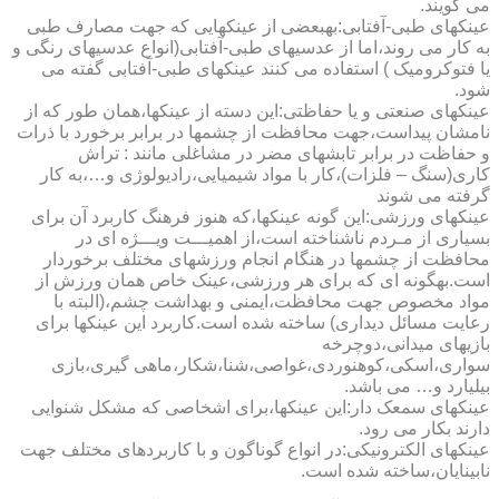
می گویند.
عینکهای طبی-آفتابی:به­بعضی از عینکهایی که جهت مصارف طبی
به کار می روند،اما از عدسیهای طبی-آفتابی(انواع عدسیهای رنگی و
یا فتوکرومیک ) استفاده می کنند عینکهای طبی-آفتابی گفته می
شود.
عینکهای صنعتی و یا حفاظتی:این دسته از عینکها،همان طور که از
نامشان پیداست،جهت محافظت از چشمها در برابر برخورد با ذرات
و حفاظت در برابر تابشهای مضر در مشاغلی مانند : تراش
کاری(سنگ – فلزات)،کار با مواد شیمیایی،رادیولوژی و…،به کار
گرفته می شوند
عینکهای ورزشی:این گونه عینکها،که هنوز فرهنگ کاربرد آن برای
بسیاری از مـردم ناشناخته است،از اهمیـــت ویـــژه ای در
محافظت از چشمها در هنگام انجام ورزشهای مختلف برخوردار
است.به­گونه ای که برای هر ورزشی،عینک خاص همان ورزش از
مواد مخصوص جهت محافظت،ایمنی و بهداشت چشم،(البته با
رعایت مسائل دیداری) ساخته شده است.کاربرد این عینکها برای
بازیهای میدانی،دوچرخه
سواری،اسکی،کوهنوردی،غواصی،شنا،شکار،ماهی گیری،بازی
بیلیارد و… می باشد.
عینکهای سمعک دار:این عینکها،برای اشخاصی که مشکل شنوایی
دارند بکار می رود.
عینکهای الکترونیکی:در انواع گوناگون و با کاربردهای مختلف جهت
نابینایان،ساخته شده است.