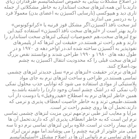
در اصلاح مشکلات بینایی به خصوص آستیگماتیسم طرفداران زیای
دارند.با این همه،لنزهای سخت استاندارد به خاطر مشکلاتی از جمله
تاری دید و هیپوکسی (نارسایی اکسیژن به اعضای بدن) معمولا فرد
را به دردسر می اندازند.
لنز سخت نافذ اکسیژن:اگر مشکل قوز قرنیه یا «کراتوکونوس»
دارید بهتر است از «لنزهای سخت نافذ اکسیژن» استفاده کنید.این
نوع لنزهای سخت،هم خصوصیات اپتیکی لنزهای سخت استاندارد را
دارند و هم راحت تر هستند.در حقیقت این لنزها که از پلیمرهای
نفوذپذیر به اکسیژن ساخته شده اند،در اواخر دهه ی ۱۹۷۰ و در
طول دهه های ۱۹۸۰ و ۱۹۹۰ طراحی شدند و توانستند نقص بزرگ
لنزهای سخت قبلی را که محدودیت انتقال اکسیژن به چشم
بود،اصلاح کنند.
لنزهای نرم:در حقیقت «لنزهای نرم» نسل جدیدتر لنزهای چشمی
تماسی هستند.در طراحی و ساخت لنزهای نرم به جای مواد
پلاستیکی از موادی استفاده می شود که توانایی جذب محلول نمکی
(آب نمکی که در اشک چشم انسان وجود دارد) را داشته باشد،به
همین خاطر لنزهای نرم به اصطلاح «هیدروفیل» یا دوست دار آب
هستند،طبیعی ترند و به خاطر خاصیت انعطاف پذیری و نرمی که
دارند،تحمل آن ها روی چشم راحت تر است.
مزایا و معایب لنز طبی نرم:مهم ترین مزیت لنزهای چشمی تماسی
نرم این است که به خاطر انعطاف پذیری ای که دارند،تحمل آن ها
برای بیمار راحت تر است.علاوه براین لنزهای تماسی نرم دو تا سه
میلی متر جلوتر از قرنیه چشم را می پوشانند.اما مهم ترین ایراد
لنزهای تماسی نرم ناتوانی آن ها در اصلاح مشکل «آستیگماتیسم