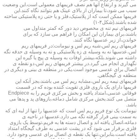
می گیرند و ارتفاع آنها هم نصف فریمهای معمولی است.این وضعیت
سبب می شود،تا بیماران از بالای عینک هم بتوانند نگاه کنند.این
فریمها ممکن است که از پلاستیک،فلز و یا حتی زه پلاستیکی ساخته
شده باشند.(شکل۴-۱)
فریمهای نیم تنه ی مخصوص دید دور که کمتر متداول می
باشند،برای بیماران این امکان را فراهم می سازد که برای
خواندن،از زیر عدسیها نگاه کنند.
فریمهای ریم لس،شبه ریم لس و نیومانت:در فریمهای ریم
لس،عدسیها نه به وسیله ی زه پلاستیکی و نه به وسیله ی حدقه نگه
داشته می شوند.بلکه،بیشتر اوقات به وسیله ی پیچ یا گیره این
نگهداری انجام می گیرد.در بیشتر فریمهای ریم لس،دو نقطه ی
اتصال برای عدسی موجود است.یکی در منطقه ی بینی و دیگری در
منطقه ی گیجگاهی.
فریمهای نیمه ریم لس،مشابه ریم لس می باشند،بجز آنکه این
فریمها دارای یک بازوی فلزی تقویت کننده بوده که در قسمت
فوقانی عدسی،امتداد یافته و بخش مرکزی فریم را به Endpiece
متصل می کنند.بخش مرکزی شامل دماغه،بازوهای پد و پدها می
باشد.
نیومانت یک نوع فریم ریم لس است که عدسیها را تنها از لبه ای که
به سمت بینی قرار گرفته نگه می دارد.عدسیها در ناحیه ی
دماغه،اتصال یافته اند و اتصال دسته ها به فریم،توسط یک بازوی
فلزی برقرار می شود که در پشت عدسی به طرف گیجگاه امتداد
یافته است.بنابراین،تنها یک نقطه ی اتصال برای عدسی وجود دارد.