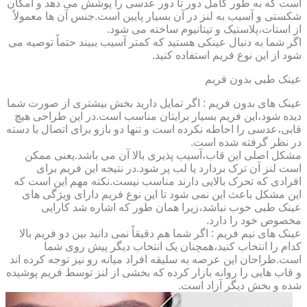
است که به طور کامل دور تا دور عدسی را پوشش می دهد و امکان
شکستی و آسیب به لنز در آن بسیار پایین است.جنس آن ها معمولاً
از استات،پلاستیک و تیتانیوم ساخته می شود.
اگر شما به دنبال عینکی هستید که کمتر آسیب ببیند حتماً توصیه می
شود از این نوع فریم استفاده کنید.
عینک طبی بدون فریم
عینک های بدون فریم : اگر تمایل دارید بخش بیشتری از صورت شما
دیده شود،این فریم بسیار برایتان مناسب است.در این طراحی هیچ
قابی،عدسی را احاطه نکرده است و تنها دو بازو برای اتصال با دسته
در نظر گرفته شده است.
مشکل اصلی این قاب،آسیب پذیری بالا آن می باشد.یعنی ممکن
است لنز آن ترک بردارد یا لب پر شود.در نتیجه این فریم برای
افرادی که تحرک بالایی دارند مناسب نیست.نکته مهم این است که
این مشکل باعث این نمی شود تا این نوع فریم دارای ویژگی های
عینک طبی خوب نباشد،زیرا همان طور که اشاره شد کارایی
مخصوص خود را دارد.
عینک های نیم فریم : اگر شما هم دقیقاً نمی دانید بین دو فریم بالا
کدام را انتخاب کنید،همچنان یک انتخاب دیگر پیش روی شما
است.طراحان این عرصه به سلیقه افراد میانه رو نیز توجه کرده اند
و قاب هایی را روانه بازار کرده که بخشی از لنز توسط فریم پوشیده
شده و بخش دیگر آزاد است.