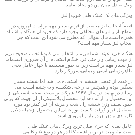
و یک تعادل میان این دو ایجاد نمایید.
ویژگی های یک عینک طبی خوب | لنز
قطعاً انتخاب لنز مناسب از فریم بسیار مهم تر است.امروزه در
سطح بازار لنز های مختلفی وجود دارد که خرید آن ها،گاه با اشتباه
همراه است.حال سؤالی که مطرح می شود این است که چرا
انتخاب لنز بسیار مهم است؟
هنگام خرید عینک شما فریم را انتخاب می کنید،انتخاب صحیح فریم
از جهت زیبایی و راحتی فرد هنگام استفاده از آن ضروری است.اما
لنز بسیار مهم تر است زیرا به طور مستقیم با چهار عامل یعنی
ظاهر،زیبایی،ایمنی و بینایی،سروکار دارد.
در قدیم از عدسی شیشه ای استفاده می شد،اما شیشه بسیار
سنگین بوده و همچنین به راحتی شکسته و به چشم آسیب می
رساند.در نهایت در سال ۱۹۴۷ شرکت توانست نسخه پلاستیکی از
این محصول را ارائه دهد.این محصول پلاستیکی از آن جهت که وزنی
حدود نصف وزن شیشه را داشت و هزینه آن نیز کمتر بود مورد
استقبال قرار گرفت.کیفیت نور عالی این محصول ازجمله دلایل
کاربردی بودن آن در بازار امروزی است.
عامل بعدی که جزء اصلی ترین ویژگی های عینک طبی
است،مقاومت در برابر اشعه UV در هر دو نوع A و B می