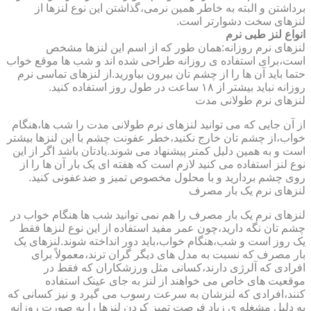
برداشتن و البته به خاطر همین نرمی،گذاشتن این نوع لنزها از
لنزهای سخت دشوارتر است.
انواع لنز طبی نرم
لنزهای نرم روزانه:همان طور که از اسم این لنزها مشخص
است،برای استفاده ی روزانه طراحی شده اند و شب ها موقع خواب
حتما باید آن ها را از چشم تان بیرون بیاورید.از لنزهای تماسی نرم
روزانه نباید بیشتر از ۱۸ ساعت در طول روز استفاده کنید.
لنزهای نرم طولانی مدت
از آن جایی که می توانید لنزهای نرم طولانی مدت را شب ها،هنگام
خواب،از چشم تان خارج نکنید،خطر عفونت چشم با این لنزها بیشتر
است و به همین دلیل کمتر پیشنهاد می شوند.یادتان باشد اگر از این
نوع لنز استفاده می کنید لازم است که هفته ای یک بار آن ها را از
روی چشم بردارید و با محلول مخصوص تمیز و ضدعفونی کنید.
لنزهای نرم یک بار مصرف
لنزهای نرم یک بار مصرف را هم نمی توانید شب ها هنگام خواب در
چشم تان نگه دارید،چون عمر مفید استفاده از این نوع لنزها فقط
یک روز است و شب،هنگام خواب،باید دور انداخته شوند.لنزهای یک
بار مصرف که نسبت به مدل های دیگر گران ترند،معمولاً برای
افرادی که آلرژی دارند،کسانی مثل ورزشکاران که فقط در
موقعیت های خاص می خواهند از لنز به جای عینک استفاده
کنند،افرادی که لنزشان به سرعت رسوب می گیرد و نیز کسانی که
به دلیل مشغله ی زیاد فرصت تمیز کردن لنزها را به صورت روزانه