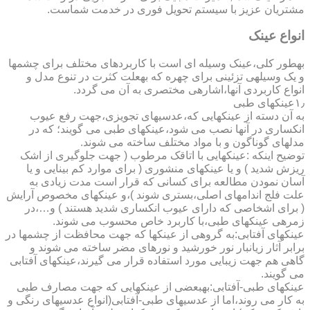
مشتریان عزیز با سیستم تحویل فوری در خدمت شماست.
انواع عینک
به­طور کلی،عینک وسیله ای است با کاربردهای مختلف برای چشمها
و یک وسیله­ی تزئینی برای چهره که به­علت کثرت در تنوع مدل و
انواع کاربردی آنها،اشاره­ی مختصری به آن می گردد.
۱٫عینکهای طبی
به آن دسته از عینکهایی که،عدسیهای تجویزی،جهت رفع عیوب
انکساری در آنها نصب می شود،عینکهای طبی می گویند؛ که در
مدلهای گوناگون و با مواد مختلف ساخته می شوند.
توضیح اینکه :عینکهایی با اتاقک مرطوب ( جهت جلوگیری از اشک
ریزش شدید ) و یا عینکهای منشوری ( برای موارد کم بینایی و یا
آسان نمودن مطالعه برای کسانی که قرار است مدت زیادی به
علت فلج اندامهای اصلی،بستری شوند )،و عینکهای مخصوص آرایش
( برای اشخاصی که دارای عیوب انکساری شدید هستند ) و…،در
زمره­ی عینکهای طبی،با کاربرد خاص محسوب می شوند.
عینکهای آفتابی:به گروهی از عینکها که جهت محافظت از چشمها در
برابر آثار زیانبار نور خورشید و نورهای مضر ساخته می شوند و
گاهی هم جهت زیبایی مورد استفاده قرار می گیرند،عینکهای آفتابی
می گویند.
عینکهای طبی-آفتابی:به­بعضی از عینکهایی که جهت مصارف طبی
به کار می روند،اما از عدسیهای طبی-آفتابی(انواع عدسیهای رنگی و