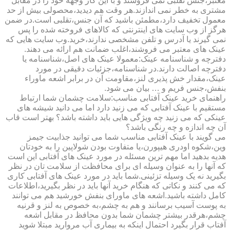
معتبر،جنس تقلبی نمی فروشند و با این کار وجهه خود را در مقابل
مشتری به خطر نمی اندازند.هر وقت هم دیدید،محصولی بیش از حد
معمول تخفیف دارد،مطمئن باشید که آن جنس،تقلبی است.در ضمن
هرگز از وب سایت های اینترنتی که کالاهای فروخته شده را پس
نمی گیرند یا آدرس و تلفن مشخصی ندارند،خرید.وب سایت هایی که
عینک های معتبر می فروشند،اغلب ضمانت هم ارائه می دهند.
دفترچه و شناسنامه عینک:معمولا عینک های اصل،شناسنامه یا
دفترچه اصالت دارند.در شناسنامه،جزئیات دقیقی در مورد
عینک،مقدار خش پذیری لنز،مقاومت آن در برابر اشعه ماوراء
بنفش،جنس فریم و … بیان می شود.
راهنمای خرید عینک آفتابی مناسب:سلامت چشمان شما ارتباط
مستقیم با عینک آفتابی که می زنید دارد اما می دانید شیشه های
عینکی که می زنید چه ویژگی هایی باید داشته باشد؟ بهتر است قاب
آن چه اندازه و چه رنگی باشد؟
می گویند با عینک آفتابی مناسب شما می توانید جذابیت جیمز
وین،شکوه اودری هیپورن،یا متفاوت بودن شولاپین را به خودتان
هدیه بدهید اما مهم ترین مسئله در مورد عینک های آفتابی این است
که آنها را به عنوان وسیله ای برای محافظت از سلامت تان در نظر
بگیرید نه یک وسیله تزئینی.شما باید در مورد عینک های آفتابی کاری
که می کنند و نکاتی که هنگام خرید آنها باید در نظر بگیرید،اطلاعات
کامل داشته باشید.اشعه های ماورای بنفش خورشید هم می توانند
به پوست آسیب برسانند و هم به چشم،به خصوص به لنز و قرنیه
چشم،هرقدر بیشتر چشمان شما بدون محافظ در مقابل اشعه
آفتاب قرار بگیرد احتمال اینکه به بیماری آب مروارید مبتلا شوید