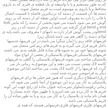
که،به طور مستقیم و یا با واسطه ی یک قطعه ی فلزی که به بازوی
محافظ و یا بازوی پد موسوم است،به فریم متصل شوند.
دسته ها :آن قسمت از دسته که نزدیکترین فاصله با قسمت اتصال
با قاب را دارد،به معروف است.اولین نقطه ای از دسته که بر روی
گوش خم می شود نامیده می شود.بخشی از دسته را که مابین butt
end و bend قرار گرفته می نامند.آن بخش از دسته که در زیر
bendودر پشت گوش قرار دارد،به نامهای l معروف می باشد.پایه ی
لولای دسته را گاهی هم می نامند.(شکل زیر)
فریمهای فاقد ریم را (مان تینگز) می نامند.در این فریمها،عدسیها
داخل فریم قرار می گیرند،و به فریم های ریم لس متصل می
شوند.فریمها خود نیز به شیوه های ساده قابل طبقه بندی می باشند.
فریمهای پلاستیکی:فریمهای پلاستیکی،از بعضی از انواع مواد
پلاستیکی ساخته می شوند.فریمهای پلاستیکی را گاهی به فریمهای
کاسه لاک پشتی نسبت می دهند و این موضوع،به زمانی باز می
گردد که فریمها را از کاسه لاک پشت می ساختند.اما،این موضوع
دیگر به فراموشی سپرده شده است.
(زیل)،اصطلاح دیگری است که هنوز هم خیلی ها برای فریمهای
پلاستیکی به کار می برند.این موضوع از آنجا ناشی می شود که
زمانی زیلونیت(سلولز نیتریت)به عنوان ماده ای رایج جهت این گونه
فریم ها به کار برده می شد.امروزه با ظهور مواد جدید بسیار،یا
همان نام ماده ی پلاستیک را به کار می برند و یا به طور ساده آن را
فریم پلاستیکی می نامند.
فریمهای فلزی:فریمهای فلزی،فریمهایی هستند که همه ی