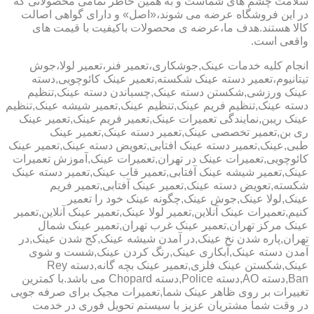
سلامت چشم های شماست و به همین خاطر تمامی محصولاتی که
در این فروشگاه عرضه می شوند،«اصل» و دارای گواهی اصالت
کالا هستند.هدف ما،عرضه ی محصولات باکیفیت با قیمت های
واقعی است.
انجام کلیه خدمات عینک,جوشکاری،تعمیر فنر،تعمیر لولا،جوش
تیتانیوم،تعمیر دسته عینک شکسته,تعمیر عینک کائوچویی,دسته
عینک ورزشی,شکستن دسته عینک,چسباندن دسته عینک,تنظیم
دسته عینک,تنظیم فریم عینک,تنظیم عینک,تعمیر شیشه عینک,تنظیم
عینک ریبن,نمایندگی تعمیرات عینک,تعمیر فریم عینک,تعمیر عینک
ری بن,تعمیر تخصصی عینک,تعمیر دسته عینک,تعمیر عینک
طبی,عینک,تعمیر دسته عینک افتابی,تعویض دسته عینک,تعمیر عینک
کائوچویی,تعمیرات عینک در تهران,تعمیرات عینک,آموزش تعمیرات
عینک,تعمیر شیشه عینک آفتابی,تعمیر قاب عینک,تعمیر دسته عینک
شکسته,تعویض دسته عینک,تعمیر عینک آفتابی,تعمیر فریم
عینک,لولا عینک,جوش عینک,چگونه عینک خود را تعمیر
کنیم,تعمیرات عینک آنلاین,تعمیر لولا عینک,تعمیر عینک آنلاین,تعمیر
عینک مرکز تهران,تعمیر عینک غرب تهران,تعمیر عینک شمال
تهران,پاره شدن نخ عینک,در آمدن شیشه عینک,کج شدن عینک,در
آمدن دسته عینک,آبکاری عینک,رنگ کردن عینک,شست و شوی
عینک,شکستن عینک فلزی,تعمیر عینک بچه گانه,دسته Rey
Ban,دسته AO,دسته Police,دسته Chopard می باشد.با کمترین
تغییرات بر روی ظاهر عینک شما,تعمیرات مجیک برای صرفه جویی
در وقت شما مشتریان عزیز با سیستم تحویل فوری در خدمت