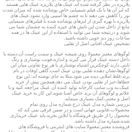
پلاریزه در نظر گرفته شده اند.عینک های پلاریزه عینک هایی هستند
که لنز آن ها با یک فیلم شیمیایی خاص پوشانده شده که میزان شدت
نور را کاهش می دهند تا به چشم ها آسیبی وارد نشود.عینک های
پلاریزه با بهره گیری از لنزهای پوشانده شده با فیلترهای شیمیایی
مانع از داخل شدن این تابش های خیره کننده به چشمان شما می
شوند و درنتیجه شما می توانید با استفاده از این عینک ها در همه
ساعات روز دید خوبی داشته باشید.
تشخیص عینک آفتابی اصل از تقلبی
لوگوهای معتبر معمولا روی شیشه عینک و سمت راست آن،دسته یا
داخل دسته عینک قرار می گیرند و اندازه،فونت نوشتاری و رنگ
ثابتی دارند.کوچکترین اشتباه نوشتاری یا هر نوع تفاوتی میان این
لوگوها،نشان دهنده تقلبی بودن عینک است.گاهی اوقات در نام
برند،غلط املایی دیده می شود.مثلا به جای نوشته اند:.این نوع
خطاها،خبر از تقلبی بودن عینک می دهد.همچنین پیش از خرید
عینک،به وب سایت کارخانه تولید کننده آن عینک مراجعه کنید و با
علائم و لوگوهای آن برند خاص آشنا شوید.این کار به خرید عینک
اصل و معتبر،کمک بسیاری مینماید.
بررسی شماره مدل عینک درج شماره مدل روی تمام
محصولات،قانونی جهانی است و در ضمن فرقی نمی کند که
محصول را از طریق فروشگاه یا آنلاین بخرید.باید عینک خریداری
شده،شماره مدل داشته باشد.
فروشنده معتبر:معمولا سایت های اینترنتی یا فروشگاه های