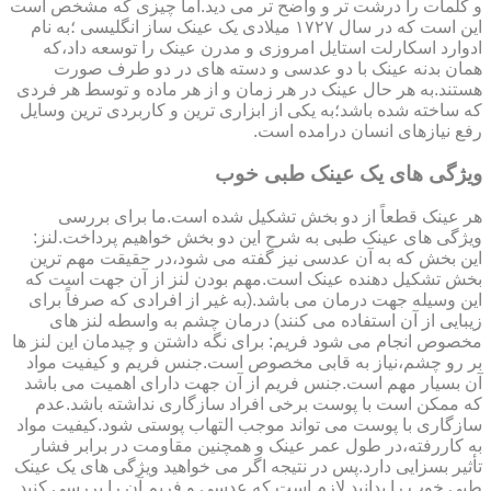
و کلمات را درشت تر و واضح تر می دید.اما چیزی که مشخص است
این است که در سال ۱۷۲۷ میلادی یک عینک ساز انگلیسی ؛به نام
ادوارد اسکارلت استایل امروزی و مدرن عینک را توسعه داد،که
همان بدنه عینک با دو عدسی و دسته های در دو طرف صورت
هستند.به هر حال عینک در هر زمان و از هر ماده و توسط هر فردی
که ساخته شده باشد؛به یکی از ابزاری ترین و کاربردی ترین وسایل
رفع نیازهای انسان درامده است.
ویژگی های یک عینک طبی خوب
هر عینک قطعاً از دو بخش تشکیل شده است.ما برای بررسی
ویژگی های عینک طبی به شرح این دو بخش خواهیم پرداخت.لنز:
این بخش که به آن عدسی نیز گفته می شود،در حقیقت مهم ترین
بخش تشکیل دهنده عینک است.مهم بودن لنز از آن جهت است که
این وسیله جهت درمان می باشد.(به غیر از افرادی که صرفاً برای
زیبایی از آن استفاده می کنند) درمان چشم به واسطه لنز های
مخصوص انجام می شود فریم: برای نگه داشتن و چیدمان این لنز ها
بر رو چشم،نیاز به قابی مخصوص است.جنس فریم و کیفیت مواد
آن بسیار مهم است.جنس فریم از آن جهت دارای اهمیت می باشد
که ممکن است با پوست برخی افراد سازگاری نداشته باشد.عدم
سازگاری با پوست می تواند موجب التهاب پوستی شود.کیفیت مواد
به کاررفته،در طول عمر عینک و همچنین مقاومت در برابر فشار
تأثیر بسزایی دارد.پس در نتیجه اگر می خواهید ویژگی های یک عینک
طبی خوب را بدانید لازم است که عدسی و فریم آن را بررسی کنید