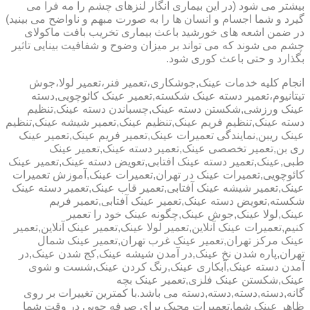
بیشتر می شود (در این بیماری انگار لنزهای چشم را مه فرا می
گیرد و شما اجسام و انسان ها را به صورت مبهم و ناواضح می بینید)
در ضمن اشعه های خورشید باعث بیماری تخریب بافت ماکولای
چشم می شوند که می تواند بر میزان وضوح و شفافیت بینایی تاثیر
بگذارد و حتی باعث کوری شود.
انجام کلیه خدمات عینک,جوشکاری،تعمیر فنر،تعمیر لولا،جوش
تیتانیوم،تعمیر دسته عینک شکسته,تعمیر عینک کائوچویی,دسته
عینک ورزشی,شکستن دسته عینک,چسباندن دسته عینک,تنظیم
دسته عینک,تنظیم فریم عینک,تنظیم عینک,تعمیر شیشه عینک,تنظیم
عینک ریبن,نمایندگی تعمیرات عینک,تعمیر فریم عینک,تعمیر عینک
ری بن,تعمیر تخصصی عینک,تعمیر دسته عینک,تعمیر عینک
طبی,عینک,تعمیر دسته عینک افتابی,تعویض دسته عینک,تعمیر عینک
کائوچویی,تعمیرات عینک در تهران,تعمیرات عینک,آموزش تعمیرات
عینک,تعمیر شیشه عینک آفتابی,تعمیر قاب عینک,تعمیر دسته عینک
شکسته,تعویض دسته عینک,تعمیر عینک آفتابی,تعمیر فریم
عینک,لولا عینک,جوش عینک,چگونه عینک خود را تعمیر
کنیم,تعمیرات عینک آنلاین,تعمیر لولا عینک,تعمیر عینک آنلاین,تعمیر
عینک مرکز تهران,تعمیر عینک غرب تهران,تعمیر عینک شمال
تهران,پاره شدن نخ عینک,در آمدن شیشه عینک,کج شدن عینک,در
آمدن دسته عینک,آبکاری عینک,رنگ کردن عینک,شست و شوی
عینک,شکستن عینک فلزی,تعمیر عینک بچه
گانه,دسته,دسته,دسته,دسته می باشد.با کمترین تغییرات بر روی
ظاهر عینک شما,تعمیرات مجیک برای صرفه جویی در وقت شما