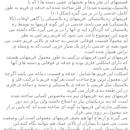
قسمتهای آن بجز پدها و بخشهای عقبی دسته ها ( که با
پلاستیک،پوشیده شده) از فلز ساخته شده اند.حدقه ی فریم به طور
کامل،عدسی را در بر می گیرد.(شکل۱-۱)
فریمهای زه پلاستیکی :فریمهای زه پلاستیکی را گاهی اوقات (بالا
پلاستیکی) هم می نامند.عدسی در این گونه فریمها به توسط زه
پلاستیکی که گرداگرد لبه ی آنها را در بر می گیرد،نگاه داشته می
شوند.این موضوع باعث می شود که فریم،ریم لس به نظر
آید.معمولاً قسمت فوقانی عدسی،به حدقه ی بالایی فریم جفت می
شود.بقیه ی عدسی دارای یک شیار جزیی است،که به وسیله ی
تراش هموار شده است.
فریمهای ترکیبی:فریمهای ترکیبی،به طور معمول فریمهایی هستند
که دارای اسکلتی فلزی بوده و حدقه ی فوقانی و دسته های آنها
پلاستیکی می باشد.
اسکلت این فریم ها،شامل : حدقه و قسمت دماغه می باشد.اگرچه
این،معمول ترین نوع ساخت است،هرگونه فریم با ترکیب فلز و
پلاستیک مثل فریمی با حدقه ی پلاستیکی و دسته و دماغه ی فلزی
در این طبقه بندی قرار می گیرند.
فریمهای نیم تنه :فریمهای نیم تنه،مخصوص کسانی ساخته شده
است که دید نزدیکشان نیاز به اصلاح داشته،ولی برای دید دور
مشکلی ندارند.این فریمها به گونه ای ساخته شده اند که پایین تر از
حد معمول،بر روی بینی قرار
می گیرند و ارتفاع آنها هم نصف فریمهای معمولی است.این وضعیت
سبب می شود،تا بیماران از بالای عینک هم بتوانند نگاه کنند.این
فریمها ممکن است که از پلاستیک،فلز و یا حتی زه پلاستیکی ساخته