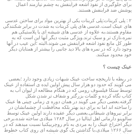
برای جلوگیری از نفوذ اشعه فرابنفش به چشم نیازمند اعمال
پوشش ضد فرابنفش هستند.
۲ : پلی کربنات:پلی کربنات یکی از بهترین مواد برای ساختن عدسی
های عینک است.عدسی های پلی کربنات به شدت در برابر شکنندگی
مقاوم هستند،به علاوه از عدسی های شیشه ای یا پلاستیکی هم
نمره،نازک تر و سبک ترند.ویژگی مثبت دیگر آنها این است که به
طور کل مانع نفوذ اشعه فرابنفش می شوند،البته ؛این عیب در آنها
وجود دارد که در نمره های بالا دید جانبی را بیشتر از همتایان دیگر
خود محدود میکنند.
عینک چیست ؟
در ربطه با تاریخچه ساخت عینک شبهات زیادی وجود دارد ؛بعضی
می گویند که حدود دو هزار سال پیش اولین ایده ی استفاده از عینک
توسط سنکا فیلسوف رومی که در هنگام مطالعه از لیوان آب به
کتاب نگاه کرده و کلمات بزرگتر و شفاف تر شدن شکل
گرفته.بعضی دیگر می گویند در همان دوره ی زمانی چینی ها عینک
را ساخته اند اما نه برای دید بهتر بلکه محافظت از چشمانشان در
برابر نیروهای شیطانی.بعضی دیگر عقیده دارند اولین عینک توسط
سالوینو دارماتی اهل ایتالیا در سال ۱۲۸۴ میلادی ساخته شده،برخی
دیگر اختراع عینک را به مردی به نام روچربیکنبا نسبت میدهند که در
سال ۱۲۶۶ میلادی،با گذاشتن یک گوی شیشه ای روی کتاب خطوط