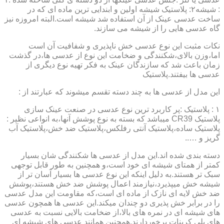
: شیشه۲: پلاستیک شیشه اولین و ابندایی ترین ماده ای که در
ساخت عدسی عینک از آن استفاده شد شیشه است.البته امروزه نیز
گاه عدسی هایی را از شیشه می سازند.
نکات مثبت این نوع عدسی خش ناپذیری و شفافیت آن است
اما،وزن بالای،شکنندگی و ضخامت این نوع از عدسی ها،در گذشت
زمان باعث شد که سازندگان عینک به فکر تهیه نوع دیگری از
عدسی ها بیفتند.پلاستیک
این مدل از عدسی ها به چند دسته تقسم میشوند که عبارتند از :
۱ : پلاستیک :پر کاربرد ترین نوع عدسی در صنعت عینک سازی
پلاستیک CR39 میباشد که بسته به نوع پوشش آنها،به انواعی نظیر :
پلاستیک ساده،پلاستیک آنتی رفلکس،پلاستیک ضد خش،پلاستیک آب
گریز و …..
دسته بندی شده اند.این مدل از عدسی ها شکنندگی شان بسیار
کمتر از همتای شیشه ای خود است،و همچنین به طور قابل توجهی
سبک تر هستند.به دلیل اینکه این نوع عدسی ها بسیار آسان تر از
شیشه خش میپذیرد،نیازمند اعمال پوشش ضد خش هستند،پوشش
ضد خش لایه ای نازک از ماده ای است،که مقاومت این مدل عدسی
را در برابر خش پذیری دو چندان میکند.این عدسی ها همچون عدسی
های شیشه ای در نمره های بالا،از ضخامت بالایی نسبت به عدسی
های پلی کربنات برخوردارند.همچنین همانند عدسی های شیشه ای