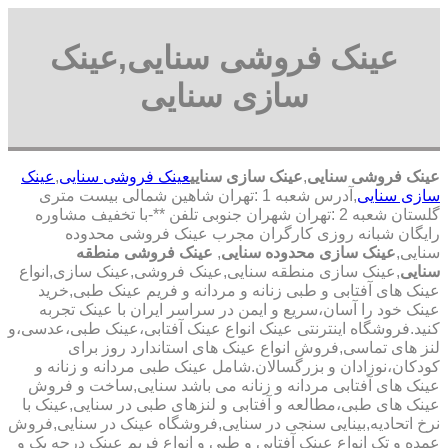
عینک فروشی سنایی,عینک
سازی سنایی
عینک فروشی سنایی
,
عینک سازی سنایی
عینک فروشی سنایی
,
عینک
سازی سنایی
,آدرس شعبه 1 :تهران شاهین شمالی بیست متری
گلستان شعبه 2 :تهران شهران جنوبی تلفن **-با تخفیف مشاوره
رایگان شبانه روزی کارگران مجرب عینک فروشی محدوده
سنایی,
عینک سازی محدوده سنایی
,
عینک فروشی منطقه
سنایی
,عینک سازی منطقه سنایی,عینک فروشی,عینک سازی,انواع
عینک های آفتابی و طبی زنانه و مردانه و فریم عینک طبی,خرید
عینک خود را آسان،سریع و ایمن در سراسر ایران با عینک تجربه
کنید.فروشگاه اینترنتی عینک انواع عینک آفتابی،عینک طبی،عدسی،و
لنز های تماسی,فروش انواع عینک های استاندارد روز برای
کودکان،نوزادان و بزرگسالان.شامل عینک طبی مردانه و زنانه و
عینک های آفتابی مردانه و زنانه می باشد سنایی,ساخت و فروش
عینک های طبی،مطالعه و آفتابی و لنزهای طبی در سنایی,عینک با
نرخ اتحادیه,بینایی سنجی در سنایی,فروشگاه عینک در سنایی,فروش
عمده و تک انواع عینک آفتابی و طبی و انواع فریم عینک درجه یک و