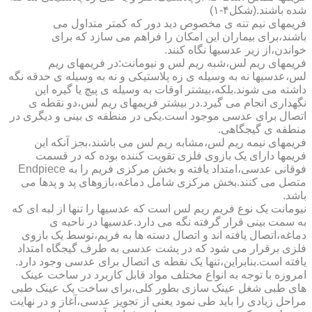
شده باشند.(شکل۴-۱)
فریمهای نیم تنه ی مخصوص دید دور که کمتر متداول می
باشند،برای بیماران این امکان را فراهم می سازد که برای
خواندن،از زیر عدسیها نگاه کنند.
فریمهای ریم لس،شبه ریم لس و نیومانت:در فریمهای ریم
لس،عدسیها نه به وسیله ی زه پلاستیکی و نه به وسیله ی حدقه نگه
داشته می شوند.بلکه،بیشتر اوقات به وسیله ی پیچ یا گیره این
نگهداری انجام می گیرد.در بیشتر فریمهای ریم لس،دو نقطه ی
اتصال برای عدسی موجود است.یکی در منطقه ی بینی و دیگری در
منطقه ی گیجگاهی.
فریمهای نیمه ریم لس،مشابه ریم لس می باشند،بجز آنکه این
فریمها دارای یک بازوی فلزی تقویت کننده بوده که در قسمت
فوقانی عدسی،امتداد یافته و بخش مرکزی فریم را به Endpiece
متصل می کنند.بخش مرکزی شامل دماغه،بازوهای پد و پدها می
باشد.
نیومانت یک نوع فریم ریم لس است که عدسیها را تنها از لبه ای که
به سمت بینی قرار گرفته نگه می دارد.عدسیها در ناحیه ی
دماغه،اتصال یافته اند و اتصال دسته ها به فریم،توسط یک بازوی
فلزی برقرار می شود که در پشت عدسی به طرف گیجگاه امتداد
یافته است.بنابراین،تنها یک نقطه ی اتصال برای عدسی وجود دارد.
امروزه با توجه به انواع مختلف مواد قابل کاربرد در ساخت عینک
های طبی شغل عینک سازی بطور کلی،برای ساخت یک عینک طبی
مراحل زیادی را باید طی نمود یعنی از تجویز عدسی،آغاز و در نهایت