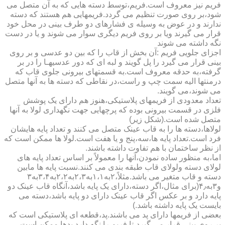
فریم نیز معروف است.فریم،توسط دسته هایی که به آن متصل می
شود،بر روی صورت تنظیم می گردد.فریمهایی هم هستند که دسته
ندارند و در عوض به وسیله ی فشارهای دو طرف بینی در محل خود
قرار می گیرند ویا بر روی فریم دیگری سوار می شوند و یا در دست
نگه داشته می شوند
اجزای جلویی فریم :آن بخش از قاب را که بین دو عدسی و بر روی
بینی قرار می گیرد را پل گویند و لبه ای که دور عدسیهـا را در بر
گرفته،به حدقه معروف است.به قسمتهای بیرونی جلوی قاب که
درمنتها الیه سمت چپ و راست،در نقاطی که دسته ها به آنها متصل
می شوند،می گویند.
تعداد معدودی از فریمهای پلاستیکی،هنوز هم دارای یک پوشش
فلزی در قسمت بیرونی بوده که پرچهایی جهت نگهداری لولا به آنها
متصل شده است.(شکل زیر)
لولاها،دسته ها را به قاب عینک متصل می کنند و تعداد پایه هایشان
فرد است.تعداد پایه ها،سه،پنج و یا هفت است.لولا ها ممکن است که
از نظر ساختمان با هم تفاوت داشته باشند.
اما،به منظور ساده نمودن،آنها را معمولاً بر اساس تعداد پایه های
لولای دسته ولولای قاب طبقه بندی می کنند.نسبت پایه ها مابین
دسته و قاب متغیر می باشد.مثلاً،۲به۱،۱به۲،۳به۲،۲به۳،۴به۳
و۳به۴٫(برای مثال،اگر دسته،دارای یک پایه باشد،آنگاه قاب عینک دو
پایه دارد و بر عکس اگر قاب عینک دارای دو پایه باشد،دسته می
بایست یک پایه داشته باشد.)
بعضی از فریمها دارای پد می باشند.پد،قطعه ای پلاستیکی است که
بر روی بینی قرار می گیرد،تا فریم را نگه دارد.پدها ممکن است