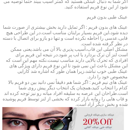
اگر شما به دنبال عینکی هستید که کمتر آسیب ببیند حتماً توصیه می
شود از این نوع فریم استفاده کنید.
عینک طبی بدون فریم
عینک های بدون فریم : اگر تمایل دارید بخش بیشتری از صورت شما
دیده شود،این فریم بسیار برایتان مناسب است.در این طراحی هیچ
قابی،عدسی را احاطه نکرده است و تنها دو بازو برای اتصال با دسته
در نظر گرفته شده است.
مشکل اصلی این قاب،آسیب پذیری بالا آن می باشد.یعنی ممکن
است لنز آن ترک بردارد یا لب پر شود.در نتیجه این فریم برای
افرادی که تحرک بالایی دارند مناسب نیست.نکته مهم این است که
این مشکل باعث این نمی شود تا این نوع فریم دارای ویژگی های
عینک طبی خوب نباشد،زیرا همان طور که اشاره شد کارایی
مخصوص خود را دارد.
عینک های نیم فریم : اگر شما هم دقیقاً نمی دانید بین دو فریم بالا
کدام را انتخاب کنید،همچنان یک انتخاب دیگر پیش روی شما
است.طراحان این عرصه به سلیقه افراد میانه رو نیز توجه کرده اند
و قاب هایی را روانه بازار کرده که بخشی از لنز توسط فریم پوشیده
شده و بخش دیگر آزاد است.