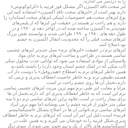
را به دردسر می اندازند.
لنز سخت نافذ اکسیژن:اگر مشکل قوز قرنیه یا «کراتوکونوس»
دارید بهتر است از «لنزهای سخت نافذ اکسیژن» استفاده کنید.این
نوع لنزهای سخت،هم خصوصیات اپتیکی لنزهای سخت استاندارد را
دارند و هم راحت تر هستند.در حقیقت این لنزها که از پلیمرهای
نفوذپذیر به اکسیژن ساخته شده اند،در اواخر دهه ی ۱۹۷۰ و در
طول دهه های ۱۹۸۰ و ۱۹۹۰ طراحی شدند و توانستند نقص بزرگ
لنزهای سخت قبلی را که محدودیت انتقال اکسیژن به چشم
بود،اصلاح کنند.
لنزهای نرم:در حقیقت «لنزهای نرم» نسل جدیدتر لنزهای چشمی
تماسی هستند.در طراحی و ساخت لنزهای نرم به جای مواد
پلاستیکی از موادی استفاده می شود که توانایی جذب محلول نمکی
(آب نمکی که در اشک چشم انسان وجود دارد) را داشته باشد،به
همین خاطر لنزهای نرم به اصطلاح «هیدروفیل» یا دوست دار آب
هستند،طبیعی ترند و به خاطر خاصیت انعطاف پذیری و نرمی که
دارند،تحمل آن ها روی چشم راحت تر است.
مزایا و معایب لنز طبی نرم:مهم ترین مزیت لنزهای چشمی تماسی
نرم این است که به خاطر انعطاف پذیری ای که دارند،تحمل آن ها
برای بیمار راحت تر است.علاوه براین لنزهای تماسی نرم دو تا سه
میلی متر جلوتر از قرنیه چشم را می پوشانند.اما مهم ترین ایراد
لنزهای تماسی نرم ناتوانی آن ها در اصلاح مشکل «آستیگماتیسم
قرنیه» است.دلیل این امر آن است که لنزهای نرم به خاطر انعطاف
پذیری،شکل قرنیه را به خودشان می گیرند و به همین علت در
آستیگماتیسم های بالاتر از یک و نیم تجویز نمی شوند.از سوی دیگر