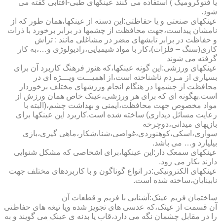
یا فتوکرومیک ) استفاده می کنند عینکهای طبی-آفتابی گفته می
شود.
عینکهای صنعتی و یا حفاظتی:این دسته از عینکها،همان طور که از
نامشان پیداست،جهت محافظت از چشمها در برابر برخورد با ذرات
و حفاظت در برابر تابشهای مضر در مشاغلی مانند : تراش
کاری(سنگ – فلزات)،کار با مواد شیمیایی،رادیولوژی و…،به کار
گرفته می شوند
عینکهای ورزشی:این گونه عینکها،که هنوز فرهنگ کاربرد آن برای
بسیاری از مـردم ناشناخته است،از اهمیـــت ویـــژه ای در
محافظت از چشمها در هنگام انجام ورزشهای مختلف برخوردار
است.به­گونه ای که برای هر ورزشی،عینک خاص همان ورزش از
مواد مخصوص جهت محافظت،ایمنی و بهداشت چشم،(البته با
رعایت مسائل دیداری) ساخته شده است.کاربرد این عینکها برای
بازیهای میدانی،دوچرخه
سواری،اسکی،کوهنوردی،غواصی،شنا،شکار،ماهی گیری،بازی
بیلیارد و… می باشد.
عینکهای سمعک دار:این عینکها،برای اشخاصی که مشکل شنوایی
دارند بکار می رود.
عینکهای الکترونیکی:در انواع گوناگون و با کاربردهای مختلف جهت
نابینایان،ساخته شده است.
ساختمان فریم عینک:آشنایی با فریم و قطعات آن
آن قسمت از عینک،که عدسی های تجویز شده ویا تیغه های حفاظتی
را در مقابل چشمان نگه می دارد،قاب یا بدنه ی عینک می گویند و به