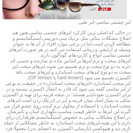
لنز چشمی تماسی-لنز طبی
در حالی که اصلی ترین کارکرد لنزهای چشمی تماسی هنوز هم
اصلاح مشکلات بینایی مثل نزدیک بینی،دوربینی،آستیگماتیسم و
مطالعه کردن است،اما در برخی موارد افراد از آن ها به عنوان
وسیله ی آرایشی و زیبایی استفاده می کنند.در هر صورت لنزهای
چشمی تماسی انواع و کاربردهای گوناگون دارند.
لنزهای سخت و نرم:لنزها بر اساس ماده ی سازنده و جنسی که
دارند به دو نوع سخت و نرم تقسیم می شوند.لنزهای سخت:لنز
سخت به دو نوع لنزهای سخت استاندارد و لنزهای سخت نافذ
اکسیژن تقسیم می شود (hard lenses یا GP lenses).
لنز سخت استاندارد:«لنزهای سخت استاندارد» در حقیقت به نوعی
از لنز تماسی گفته می شود که قادر به انتقال اکسیژن نیستند و در
برابر اکسیژن نفوذناپذیر هستند؛ در نتیجه قرنیه برای تهیه ی اکسیژن
متکی به پمپاژ اشک میان قرنیه و لنز در اثر پلک زدن است.لنزهای
سخت استاندارد با استفاده از محلول نرم کننده روی چشم قرار می
گیرند.این لنزها به خاطر قیمت مناسب،نگهداری آسان و تأثیرشان
در اصلاح مشکلات بینایی به خصوص آستیگماتیسم طرفداران زیای
دارند.با این همه،لنزهای سخت استاندارد به خاطر مشکلاتی از جمله
تاری دید و هیپوکسی (نارسایی اکسیژن به اعضای بدن) معمولا فرد