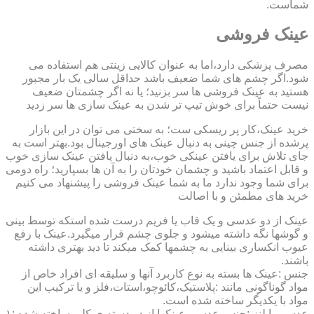
شماست.
عینک فروشی
مصرف پزشکی دارد،اما به عنوان کالایی زینتی هم استفاده می
شود.اگر چشم های شما ضعیف باشد حداقل سالی یک بار مجبور
هستید به عینک فروشی ها سر بزنید؛ یا نه اگر چشمتان ضعیف
نیست حتماً برای خوش تیپ تر شدن به عینک سازی ها سر زدید
خرید عینک،کار پر ریسکی ست؛ به سختی می توان در این بازار
پرشده از جنس چینی به دنبال عینک های اورجینال بود.بهتر است به
جای تلاش برای یافتن عینکی خوب،به دنبال یافتن عینک سازی خوب
و قابل اعتماد باشید و چشمان خودتان را به آن ها بسپارید؛ راه دومی
برای شما وجود ندارد ما به شما عینک فروشی را پیشنهاد می کنیم
خرید های مطمئن و با اصالت
عینک از دو عدسی و یک قاب یا فریم درست شده استکه توسط بینی
و گوشها نگه داشته میشود و جلوی چشم قرار میگیرد.عینک با رفع
عیوب انکساری بینایی به چشمها کمک میکند تا دید بهتری داشته
باشند.
جنس :عینک ها بسته به نوع کاربرد آنها و سلیقه ای افراد خاص از
مواد گوناگونی مانند :پلاستیک،کائوچو،استات،فلز و یا ترکیب این
مواد با یکدیگر ساخته شده است.
عدسی یا لنز :جنس عدسی عینکها از دو دسته ی کلی ساخته شده :۱