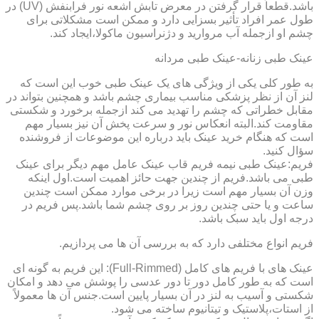
باشد.قطعاً قرار گرفتن در معرض تابش اشعه نور فرابنفش (UV) در
طول عمر افراد تأثیر بسزایی دارد و ممکن است مشکلاتی برای
چشم او ازجمله آب مروارید و دژنراسیون ماکولا،ایجاد کند.
عینک طبی زنانه-عینک طبی مردانه
به طور کلی یکی از ویژگی های یک عینک طبی خوب این است که
لنز آن از نظر پزشکی مناسب بیماری چشم باشد و همچنین بتواند در
مقابل خطراتی که چشم را تهدید می کند ازجمله برخورد و شکستی
مقاومت کند.البته انعکاس نور و سرعت پخش آن نیز بسیار مهم
است که هنگام خرید عینک باید درباره این موضوعات از فروشنده
سؤال کنید.
فریم:عینک طبی نیمه فریم قاب عینک عامل مهم دیگر برای عینک
طبی می باشد.فریم از چندین جهت حائز اهمیت است.اول اینکه
وزن آن بسیار مهم است زیرا در برخی موارد ممکن است چندین
ساعت و یا حتی چندین روز بر روی چشم شما باشد.پس فریم در
درجه اول باید سبک باشد.
فریم انواع مختلفی دارد که به بررسی آن ها می پردازیم.
عینک های با فریم های کامل (Full-Rimmed): این فریم به گونه ای
است که به طور کامل دور تا دور عدسی را پوشش می دهد و امکان
شکستی و آسیب به لنز در آن بسیار پایین است.جنس آن ها معمولاً
از استات،پلاستیک و تیتانیوم ساخته می شود.