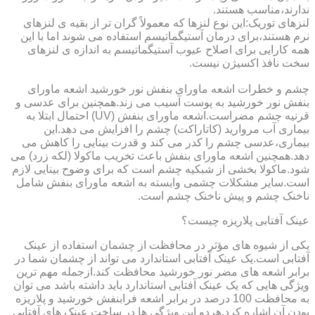
ندارند،مناسب هستند.
لنزهای توریک:این نوع لنزها که معمولاً گران تر از بقیه ی لنزهای
نرم هستند،برای درمان آستیگماتیسم استفاده می شوند اما با این
همه کارایی برای اصلاح عیوب آستیگماتیسم به اندازه ی لنزهای
سخت نافذ اکسیژن نیست.
چشم و خطرات اشعه ماورای بنفش نور خورشید اشعه ماورای
بنفش نور خورشید به پوست آسیب می زند.همچنین برای عدسی و
قرنیه چشم مضراست.اشعه ماورای بنفش (UV) احتمال ابتلا به
بیماری آب مروارید (کاتاراکت) چشم را افزایش می دهد.این
بیماری،عدسی چشم را کدر می کند و قدرت بینایی را کاهش می
دهد.همچنین اشعه ماورای بنفش باعث تخریب ماکولا (لکه زرد) می
شود.ماکولا بخشی از شبکیه چشم است که برای وضوح بینایی لازم
است.سایر مشکلات چشمی وابسته به اشعه ماورای بنفش شامل
ناخنک چشم و پیش ناخنک چشم است.
عینک آفتابی پلاریزه چیست؟
یکی از شیوه های مؤثر در محافظت از چشمان استفاده از عینک
آفتابی است.یک عینک آفتابی استاندارد می تواند از چشمان شما در
برابر اشعه های مضر نور خورشید محافظت کند.ازجمله مهم ترین
ویژگی هایی که یک عینک آفتابی استاندارد باید داشته باشد می توان
به محافظت 100 درصد در برابر اشعه فرابنفش خورشید و پلاریزه
بودن آن اشاره کرد.هردو این ویژگی ها در ساخت عینک های آفتابی