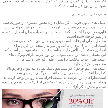
اگر شما به دنبال عینکی هستید که کمتر آسیب ببیند حتماً توصیه می
شود از این نوع فریم استفاده کنید.
عینک طبی بدون فریم
عینک های بدون فریم : اگر تمایل دارید بخش بیشتری از صورت شما
دیده شود،این فریم بسیار برایتان مناسب است.در این طراحی هیچ
قابی،عدسی را احاطه نکرده است و تنها دو بازو برای اتصال با دسته
در نظر گرفته شده است.
مشکل اصلی این قاب،آسیب پذیری بالا آن می باشد.یعنی ممکن
است لنز آن ترک بردارد یا لب پر شود.در نتیجه این فریم برای
افرادی که تحرک بالایی دارند مناسب نیست.نکته مهم این است که
این مشکل باعث این نمی شود تا این نوع فریم دارای ویژگی های
عینک طبی خوب نباشد،زیرا همان طور که اشاره شد کارایی
مخصوص خود را دارد.
عینک های نیم فریم : اگر شما هم دقیقاً نمی دانید بین دو فریم بالا
کدام را انتخاب کنید،همچنان یک انتخاب دیگر پیش روی شما
است.طراحان این عرصه به سلیقه افراد میانه رو نیز توجه کرده اند
و قاب هایی را روانه بازار کرده که بخشی از لنز توسط فریم پوشیده
شده و بخش دیگر آزاد است.