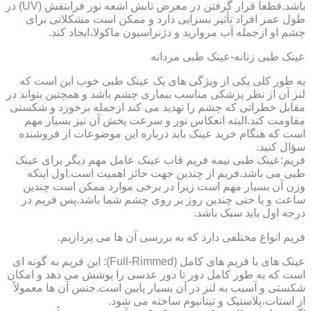
باشد.قطعاً قرار گرفتن در معرض تابش اشعه نور فرابنفش (UV) در
طول عمر افراد تأثیر بسزایی دارد و ممکن است مشکلاتی برای
چشم او ازجمله آب مروارید و دژنراسیون ماکولا،ایجاد کند.
عینک طبی زنانه-عینک طبی مردانه
به طور کلی یکی از ویژگی های یک عینک طبی خوب این است که
لنز آن از نظر پزشکی مناسب بیماری چشم باشد و همچنین بتواند در
مقابل خطراتی که چشم را تهدید می کند ازجمله برخورد و شکستی
مقاومت کند.البته انعکاس نور و سرعت پخش آن نیز بسیار مهم
است که هنگام خرید عینک باید درباره این موضوعات از فروشنده
سؤال کنید.
فریم:عینک طبی نیمه فریم قاب عینک عامل مهم دیگر برای عینک
طبی می باشد.فریم از چندین جهت حائز اهمیت است.اول اینکه
وزن آن بسیار مهم است زیرا در برخی موارد ممکن است چندین
ساعت و یا حتی چندین روز بر روی چشم شما باشد.پس فریم در
درجه اول باید سبک باشد.
فریم انواع مختلفی دارد که به بررسی آن ها می پردازیم.
عینک های با فریم های کامل (Full-Rimmed): این فریم به گونه ای
است که به طور کامل دور تا دور عدسی را پوشش می دهد و امکان
شکستی و آسیب به لنز در آن بسیار پایین است.جنس آن ها معمولاً
از استات،پلاستیک و تیتانیوم ساخته می شود.