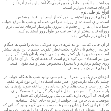
برداشتن و البته به خاطر همین نرمی،گذاشتن این نوع لنزها از
لنزهای سخت دشوارتر است.
انواع لنز طبی نرم
لنزهای نرم روزانه:همان طور که از اسم این لنزها مشخص
است،برای استفاده ی روزانه طراحی شده اند و شب ها موقع خواب
حتما باید آن ها را از چشم تان بیرون بیاورید.از لنزهای تماسی نرم
روزانه نباید بیشتر از ۱۸ ساعت در طول روز استفاده کنید.
لنزهای نرم طولانی مدت
از آن جایی که می توانید لنزهای نرم طولانی مدت را شب ها،هنگام
خواب،از چشم تان خارج نکنید،خطر عفونت چشم با این لنزها بیشتر
است و به همین دلیل کمتر پیشنهاد می شوند.یادتان باشد اگر از این
نوع لنز استفاده می کنید لازم است که هفته ای یک بار آن ها را از
روی چشم بردارید و با محلول مخصوص تمیز و ضدعفونی کنید.
لنزهای نرم یک بار مصرف
لنزهای نرم یک بار مصرف را هم نمی توانید شب ها هنگام خواب در
چشم تان نگه دارید،چون عمر مفید استفاده از این نوع لنزها فقط
یک روز است و شب،هنگام خواب،باید دور انداخته شوند.لنزهای یک
بار مصرف که نسبت به مدل های دیگر گران ترند،معمولاً برای
افرادی که آلرژی دارند،کسانی مثل ورزشکاران که فقط در
موقعیت های خاص می خواهند از لنز به جای عینک استفاده
کنند،افرادی که لنزشان به سرعت رسوب می گیرد و نیز کسانی که
به دلیل مشغله ی زیاد فرصت تمیز کردن لنزها را به صورت روزانه