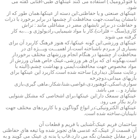
یا فتوکرومیک ) استفاده می کنند عینکهای طبی-آفتابی گفته می
شود.
عینکهای صنعتی و یا حفاظتی:این دسته از عینکها،همان طور که از
نامشان پیداست،جهت محافظت از چشمها در برابر برخورد با ذرات
و حفاظت در برابر تابشهای مضر در مشاغلی مانند : تراش
کاری(سنگ – فلزات)،کار با مواد شیمیایی،رادیولوژی و…،به کار
گرفته می شوند
عینکهای ورزشی:این گونه عینکها،که هنوز فرهنگ کاربرد آن برای
بسیاری از مـردم ناشناخته است،از اهمیـــت ویـــژه ای در
محافظت از چشمها در هنگام انجام ورزشهای مختلف برخوردار
است.به­گونه ای که برای هر ورزشی،عینک خاص همان ورزش از
مواد مخصوص جهت محافظت،ایمنی و بهداشت چشم،(البته با
رعایت مسائل دیداری) ساخته شده است.کاربرد این عینکها برای
بازیهای میدانی،دوچرخه
سواری،اسکی،کوهنوردی،غواصی،شنا،شکار،ماهی گیری،بازی
بیلیارد و… می باشد.
عینکهای سمعک دار:این عینکها،برای اشخاصی که مشکل شنوایی
دارند بکار می رود.
عینکهای الکترونیکی:در انواع گوناگون و با کاربردهای مختلف جهت
نابینایان،ساخته شده است.
ساختمان فریم عینک:آشنایی با فریم و قطعات آن
آن قسمت از عینک،که عدسی های تجویز شده ویا تیغه های حفاظتی
را در مقابل چشمان نگه می دارد،قاب یا بدنه ی عینک می گویند و به