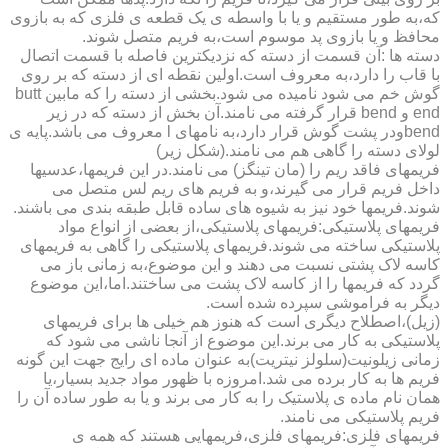
که،به طور مستقیم و یا با واسطه ی یک قطعه ی فلزی که به بازوی
محافظ و یا بازوی پد موسوم است،به فریم متصل شوند.
دسته ها :آن قسمت از دسته که نزدیکترین فاصله با قسمت اتصال
با قاب را دارد،به معروف است.اولین نقطه ای از دسته که بر روی
گوش خم می شود نامیده می شود.بخشی از دسته را که مابین butt
end و bend قرار گرفته می نامند.آن بخش از دسته که در زیر
bendودر پشت گوش قرار دارد،به نامهای l معروف می باشد.پایه ی
لولای دسته را گاهی هم می نامند.(شکل زیر)
فریمهای فاقد ریم را (مان تینگز) می نامند.در این فریمها،عدسیها
داخل فریم قرار می گیرند،و به فریم های ریم لس متصل می
شوند.فریمها خود نیز به شیوه های ساده قابل طبقه بندی می باشند.
فریمهای پلاستیکی:فریمهای پلاستیکی،از بعضی از انواع مواد
پلاستیکی ساخته می شوند.فریمهای پلاستیکی را گاهی به فریمهای
کاسه لاک پشتی نسبت می دهند و این موضوع،به زمانی باز می
گردد که فریمها را از کاسه لاک پشت می ساختند.اما،این موضوع
دیگر به فراموشی سپرده شده است.
(زیل)،اصطلاح دیگری است که هنوز هم خیلی ها برای فریمهای
پلاستیکی به کار می برند.این موضوع از آنجا ناشی می شود که
زمانی زیلونیت(سلولز نیتریت)به عنوان ماده ای رایج جهت این گونه
فریم ها به کار برده می شد.امروزه با ظهور مواد جدید بسیار،یا
همان نام ماده ی پلاستیک را به کار می برند و یا به طور ساده آن را
فریم پلاستیکی می نامند.
فریمهای فلزی:فریمهای فلزی،فریمهایی هستند که همه ی