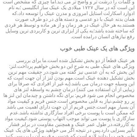
و کلمات را درشت تر و واضح تر می دید.اما چیزی که مشخص است
این است که در سال ۱۷۲۷ میلادی یک عینک ساز انگلیسی ؛به نام
ادوارد اسکارلت استایل امروزی و مدرن عینک را توسعه داد،که
همان بدنه عینک با دو عدسی و دسته های در دو طرف صورت
هستند.به هر حال عینک در هر زمان و از هر ماده و توسط هر فردی
که ساخته شده باشد؛به یکی از ابزاری ترین و کاربردی ترین وسایل
رفع نیازهای انسان درامده است.
ویژگی های یک عینک طبی خوب
هر عینک قطعاً از دو بخش تشکیل شده است.ما برای بررسی
ویژگی های عینک طبی به شرح این دو بخش خواهیم پرداخت.لنز:
این بخش که به آن عدسی نیز گفته می شود،در حقیقت مهم ترین
بخش تشکیل دهنده عینک است.مهم بودن لنز از آن جهت است که
این وسیله جهت درمان می باشد.(به غیر از افرادی که صرفاً برای
زیبایی از آن استفاده می کنند) درمان چشم به واسطه لنز های
مخصوص انجام می شود فریم: برای نگه داشتن و چیدمان این لنز ها
بر رو چشم،نیاز به قابی مخصوص است.جنس فریم و کیفیت مواد
آن بسیار مهم است.جنس فریم از آن جهت دارای اهمیت می باشد
که ممکن است با پوست برخی افراد سازگاری نداشته باشد.عدم
سازگاری با پوست می تواند موجب التهاب پوستی شود.کیفیت مواد
به کاررفته،در طول عمر عینک و همچنین مقاومت در برابر فشار
تأثیر بسزایی دارد.پس در نتیجه اگر می خواهید ویژگی های یک عینک
طبی خوب را بدانید لازم است که عدسی و فریم آن را بررسی کنید