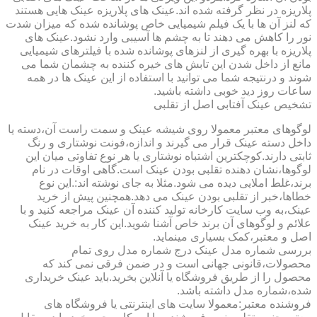
پلاریزه در نظر گرفته شده اند.عینک های پلاریزه عینک هایی هستند
که لنز آن ها با یک فیلم شیمیایی خاص پوشانده شده که میزان شدت
نور را کاهش می دهند تا به چشم ها آسیبی وارد نشود.عینک های
پلاریزه با بهره گیری از لنزهای پوشانده شده با فیلترهای شیمیایی
مانع از داخل شدن این تابش های خیره کننده به چشمان شما می
شوند و درنتیجه شما می توانید با استفاده از این عینک ها در همه
ساعات روز دید خوبی داشته باشید.
تشخیص عینک آفتابی اصل از تقلبی
لوگوهای معتبر معمولا روی شیشه عینک و سمت راست آن،دسته یا
داخل دسته عینک قرار می گیرند و اندازه،فونت نوشتاری و رنگ
ثابتی دارند.کوچکترین اشتباه نوشتاری یا هر نوع تفاوتی میان این
لوگوها،نشان دهنده تقلبی بودن عینک است.گاهی اوقات در نام
برند،غلط املایی دیده می شود.مثلا به جای نوشته اند:.این نوع
خطاها،خبر از تقلبی بودن عینک می دهد.همچنین پیش از خرید
عینک،به وب سایت کارخانه تولید کننده آن عینک مراجعه کنید و با
علائم و لوگوهای آن برند خاص آشنا شوید.این کار به خرید عینک
اصل و معتبر،کمک بسیاری مینماید.
بررسی شماره مدل عینک درج شماره مدل روی تمام
محصولات،قانونی جهانی است و در ضمن فرقی نمی کند که
محصول را از طریق فروشگاه یا آنلاین بخرید.باید عینک خریداری
شده،شماره مدل داشته باشد.
فروشنده معتبر:معمولا سایت های اینترنتی یا فروشگاه های