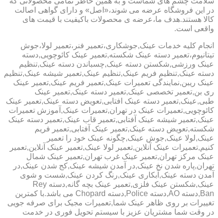
سلامت چشم های شماست و به همین خاطر تمامی محصولاتی که
در این فروشگاه عرضه می شوند،«اصل» و دارای گواهی اصالت
کالا هستند.هدف ما،عرضه ی محصولات باکیفیت با قیمت های
واقعی است.
انجام کلیه خدمات عینک,جوشکاری،تعمیر فنر،تعمیر لولا،جوش
تیتانیوم،تعمیر دسته عینک شکسته,تعمیر عینک کائوچویی,دسته
عینک ورزشی,شکستن دسته عینک,چسباندن دسته عینک,تنظیم
دسته عینک,تنظیم فریم عینک,تنظیم عینک,تعمیر شیشه عینک,تنظیم
عینک ریبن,نمایندگی تعمیرات عینک,تعمیر فریم عینک,تعمیر عینک
ری بن,تعمیر تخصصی عینک,تعمیر دسته عینک,تعمیر عینک
طبی,عینک,تعمیر دسته عینک افتابی,تعویض دسته عینک,تعمیر عینک
کائوچویی,تعمیرات عینک در تهران,تعمیرات عینک,آموزش تعمیرات
عینک,تعمیر شیشه عینک آفتابی,تعمیر قاب عینک,تعمیر دسته عینک
شکسته,تعویض دسته عینک,تعمیر عینک آفتابی,تعمیر فریم
عینک,لولا عینک,جوش عینک,چگونه عینک خود را تعمیر
کنیم,تعمیرات عینک آنلاین,تعمیر لولا عینک,تعمیر عینک آنلاین,تعمیر
عینک مرکز تهران,تعمیر عینک غرب تهران,تعمیر عینک شمال
تهران,پاره شدن نخ عینک,در آمدن شیشه عینک,کج شدن عینک,در
آمدن دسته عینک,آبکاری عینک,رنگ کردن عینک,شست و شوی
عینک,شکستن عینک فلزی,تعمیر عینک بچه گانه,دسته Rey
Ban,دسته AO,دسته Police,دسته Chopard می باشد.با کمترین
تغییرات بر روی ظاهر عینک شما,تعمیرات مجیک برای صرفه جویی
در وقت شما مشتریان عزیز با سیستم تحویل فوری در خدمت