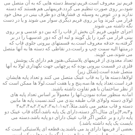
فریم نیز معروف است.فریم،توسط دسته هایی که به آن متصل می
شود،بر روی صورت تنظیم می گردد.فریمهایی هم هستند که دسته
ندارند و در عوض به وسیله ی فشارهای دو طرف بینی در محل خود
قرار می گیرند ویا بر روی فریم دیگری سوار می شوند و یا در دست
نگه داشته می شوند
اجزای جلویی فریم :آن بخش از قاب را که بین دو عدسی و بر روی
بینی قرار می گیرد را پل گویند و لبه ای که دور عدسیهـا را در بر
گرفته،به حدقه معروف است.به قسمتهای بیرونی جلوی قاب که
درمنتها الیه سمت چپ و راست،در نقاطی که دسته ها به آنها متصل
می شوند،می گویند.
تعداد معدودی از فریمهای پلاستیکی،هنوز هم دارای یک پوشش
فلزی در قسمت بیرونی بوده که پرچهایی جهت نگهداری لولا به آنها
متصل شده است.(شکل زیر)
لولاها،دسته ها را به قاب عینک متصل می کنند و تعداد پایه هایشان
فرد است.تعداد پایه ها،سه،پنج و یا هفت است.لولا ها ممکن است که
از نظر ساختمان با هم تفاوت داشته باشند.
اما،به منظور ساده نمودن،آنها را معمولاً بر اساس تعداد پایه های
لولای دسته ولولای قاب طبقه بندی می کنند.نسبت پایه ها مابین
دسته و قاب متغیر می باشد.مثلاً،۲به۱،۱به۲،۳به۲،۲به۳،۴به۳
و۳به۴٫(برای مثال،اگر دسته،دارای یک پایه باشد،آنگاه قاب عینک دو
پایه دارد و بر عکس اگر قاب عینک دارای دو پایه باشد،دسته می
بایست یک پایه داشته باشد.)
بعضی از فریمها دارای پد می باشند.پد،قطعه ای پلاستیکی است که
بر روی بینی قرار می گیرد،تا فریم را نگه دارد.پدها ممکن است