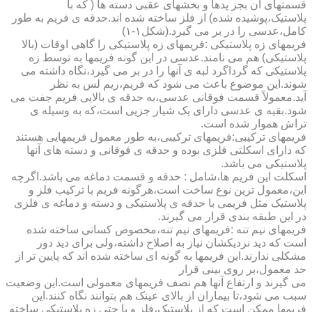
قسمتهای آن بجز پدها و بخشهای عقبی دسته ها ( که با
پلاستیک،پوشیده شده) از فلز ساخته شده اند.حدقه ی فریم به طور
کامل،عدسی را در بر می گیرد.(شکل۱-۱)
فریمهای زه پلاستیکی :فریمهای زه پلاستیکی را گاهی اوقات (بالا
پلاستیکی) هم می نامند.عدسی در این گونه فریمها به توسط زه
پلاستیکی که گرداگرد لبه ی آنها را در بر می گیرد،نگاه داشته می
شوند.این موضوع باعث می شود که فریم،ریم لس به نظر
آید.معمولاً قسمت فوقانی عدسی،به حدقه ی بالایی فریم جفت می
شود.بقیه ی عدسی دارای یک شیار جزیی است،که به وسیله ی
تراش هموار شده است.
فریمهای ترکیبی:فریمهای ترکیبی،به طور معمول فریمهایی هستند
که دارای اسکلتی فلزی بوده و حدقه ی فوقانی و دسته های آنها
پلاستیکی می باشد.
اسکلت این فریم ها،شامل : حدقه و قسمت دماغه می باشد.اگرچه
این،معمول ترین نوع ساخت است،هرگونه فریم با ترکیب فلز و
پلاستیک مثل فریمی با حدقه ی پلاستیکی و دسته و دماغه ی فلزی
در این طبقه بندی قرار می گیرند.
فریمهای نیم تنه :فریمهای نیم تنه،مخصوص کسانی ساخته شده
است که دید نزدیکشان نیاز به اصلاح داشته،ولی برای دید دور
مشکلی ندارند.این فریمها به گونه ای ساخته شده اند که پایین تر از
حد معمول،بر روی بینی قرار
می گیرند و ارتفاع آنها هم نصف فریمهای معمولی است.این وضعیت
سبب می شود،تا بیماران از بالای عینک هم بتوانند نگاه کنند.این
فریمها ممکن است که از پلاستیک،فلز و یا حتی زه پلاستیکی ساخته