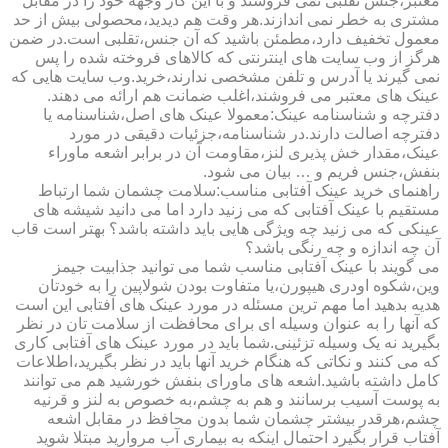
معتبر،جنس تقلبی نمی فروشند و با این کار وجهه خود را در مقابل
مشتری به خطر نمی اندازند.هر وقت هم دیدید،محصولی بیش از حد
معمول تخفیف دارد،مطمئن باشید که آن جنس،تقلبی است.در ضمن
هرگز از وب سایت های اینترنتی که کالاهای فروخته شده را پس
نمی گیرند یا آدرس و تلفن مشخصی ندارند،خرید.وب سایت هایی که
عینک های معتبر می فروشند،اغلب ضمانت هم ارائه می دهند.
دفترچه و شناسنامه عینک:معمولا عینک های اصل،شناسنامه یا
دفترچه اصالت دارند.در شناسنامه،جزئیات دقیقی در مورد
عینک،مقدار خش پذیری لنز،مقاومت آن در برابر اشعه ماوراء
بنفش،جنس فریم و … بیان می شود.
راهنمای خرید عینک آفتابی مناسب:سلامت چشمان شما ارتباط
مستقیم با عینک آفتابی که می زنید دارد اما می دانید شیشه های
عینکی که می زنید چه ویژگی هایی باید داشته باشد؟ بهتر است قاب
آن چه اندازه و چه رنگی باشد؟
می گویند با عینک آفتابی مناسب شما می توانید جذابیت جیمز
وین،شکوه اودری هیپورن،یا متفاوت بودن شولاپین را به خودتان
هدیه بدهید اما مهم ترین مسئله در مورد عینک های آفتابی این است
که آنها را به عنوان وسیله ای برای محافظت از سلامت تان در نظر
بگیرید نه یک وسیله تزئینی.شما باید در مورد عینک های آفتابی کاری
که می کنند و نکاتی که هنگام خرید آنها باید در نظر بگیرید،اطلاعات
کامل داشته باشید.اشعه های ماورای بنفش خورشید هم می توانند
به پوست آسیب برسانند و هم به چشم،به خصوص به لنز و قرنیه
چشم،هرقدر بیشتر چشمان شما بدون محافظ در مقابل اشعه
آفتاب قرار بگیرد احتمال اینکه به بیماری آب مروارید مبتلا شوید