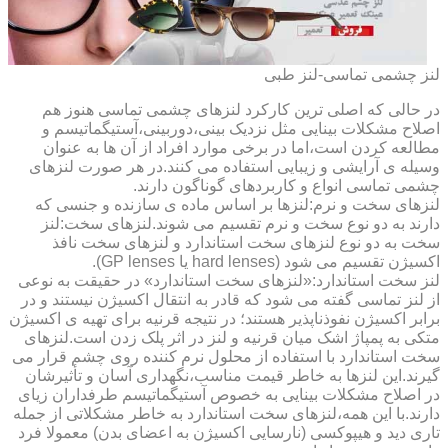
لنز چشمی تماسی-لنز طبی
در حالی که اصلی ترین کارکرد لنزهای چشمی تماسی هنوز هم
اصلاح مشکلات بینایی مثل نزدیک بینی،دوربینی،آستیگماتیسم و
مطالعه کردن است،اما در برخی موارد افراد از آن ها به عنوان
وسیله ی آرایشی و زیبایی استفاده می کنند.در هر صورت لنزهای
چشمی تماسی انواع و کاربردهای گوناگون دارند.
لنزهای سخت و نرم:لنزها بر اساس ماده ی سازنده و جنسی که
دارند به دو نوع سخت و نرم تقسیم می شوند.لنزهای سخت:لنز
سخت به دو نوع لنزهای سخت استاندارد و لنزهای سخت نافذ
اکسیژن تقسیم می شود (hard lenses یا GP lenses).
لنز سخت استاندارد:«لنزهای سخت استاندارد» در حقیقت به نوعی
از لنز تماسی گفته می شود که قادر به انتقال اکسیژن نیستند و در
برابر اکسیژن نفوذناپذیر هستند؛ در نتیجه قرنیه برای تهیه ی اکسیژن
متکی به پمپاژ اشک میان قرنیه و لنز در اثر پلک زدن است.لنزهای
سخت استاندارد با استفاده از محلول نرم کننده روی چشم قرار می
گیرند.این لنزها به خاطر قیمت مناسب،نگهداری آسان و تأثیرشان
در اصلاح مشکلات بینایی به خصوص آستیگماتیسم طرفداران زیای
دارند.با این همه،لنزهای سخت استاندارد به خاطر مشکلاتی از جمله
تاری دید و هیپوکسی (نارسایی اکسیژن به اعضای بدن) معمولا فرد