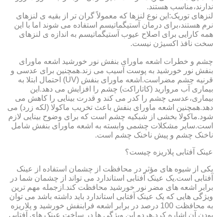
ندارند،مناسب هستند.
لنزهای توریک:این نوع لنزها که معمولاً گران تر از بقیه ی لنزهای
نرم هستند،برای درمان آستیگماتیسم استفاده می شوند اما با این
همه کارایی برای اصلاح عیوب آستیگماتیسم به اندازه ی لنزهای
سخت نافذ اکسیژن نیست.
چشم و خطرات اشعه ماورای بنفش نور خورشید اشعه ماورای
بنفش نور خورشید به پوست آسیب می زند.همچنین برای عدسی و
قرنیه چشم مضراست.اشعه ماورای بنفش (UV) احتمال ابتلا به
بیماری آب مروارید (کاتاراکت) چشم را افزایش می دهد.این
بیماری،عدسی چشم را کدر می کند و قدرت بینایی را کاهش می
دهد.همچنین اشعه ماورای بنفش باعث تخریب ماکولا (لکه زرد) می
شود.ماکولا بخشی از شبکیه چشم است که برای وضوح بینایی لازم
است.سایر مشکلات چشمی وابسته به اشعه ماورای بنفش شامل
ناخنک چشم و پیش ناخنک چشم است.
عینک آفتابی پلاریزه چیست؟
یکی از شیوه های مؤثر در محافظت از چشمان استفاده از عینک
آفتابی است.یک عینک آفتابی استاندارد می تواند از چشمان شما در
برابر اشعه های مضر نور خورشید محافظت کند.ازجمله مهم ترین
ویژگی هایی که یک عینک آفتابی استاندارد باید داشته باشد می توان
به محافظت 100 درصد در برابر اشعه فرابنفش خورشید و پلاریزه
بودن آن اشاره کرد.هردو این ویژگی ها در ساخت عینک های آفتابی