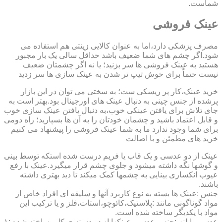
شماست.
عینک فروشی
مصرف پزشکی دارد،اما به عنوان کالایی زینتی هم استفاده می
شود.اگر چشم های شما ضعیف باشد حداقل سالی یک بار مجبور
هستید به عینک فروشی ها سر بزنید؛ یا نه اگر چشمتان ضعیف
نیست حتماً برای خوش تیپ تر شدن به عینک سازی ها سر زدید
خرید عینک،کار پر ریسکی ست؛ به سختی می توان در این بازار
پرشده از جنس چینی به دنبال عینک های اورجینال بود.بهتر است به
جای تلاش برای یافتن عینکی خوب،به دنبال یافتن عینک سازی خوب
و قابل اعتماد باشید و چشمان خودتان را به آن ها بسپارید؛ راه دومی
برای شما وجود ندارد ما به شما عینک فروشی را پیشنهاد می کنیم
خرید های مطمئن و با اصالت
عینک از دو عدسی و یک قاب یا فریم درست شده استکه توسط بینی
و گوشها نگه داشته میشود و جلوی چشم قرار میگیرد.عینک با رفع
عیوب انکساری بینایی به چشمها کمک میکند تا دید بهتری داشته
باشند.
جنس :عینک ها بسته به نوع کاربرد آنها و سلیقه ای افراد خاص از
مواد گوناگونی مانند :پلاستیک،کائوچو،استات،فلز و یا ترکیب این
مواد با یکدیگر ساخته شده است.
عدسی یا لنز :جنس عدسی عینکها از دو دسته ی کلی ساخته شده :۱