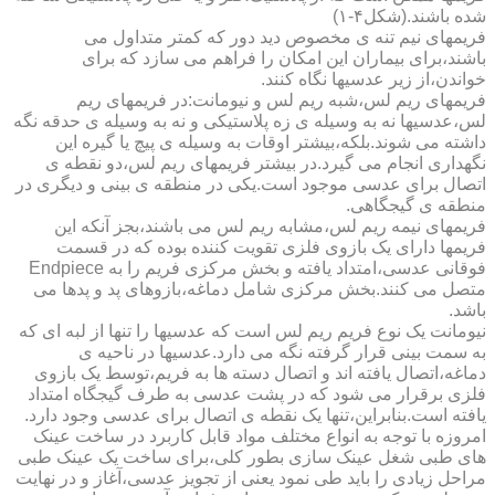
شده باشند.(شکل۴-۱)
فریمهای نیم تنه ی مخصوص دید دور که کمتر متداول می
باشند،برای بیماران این امکان را فراهم می سازد که برای
خواندن،از زیر عدسیها نگاه کنند.
فریمهای ریم لس،شبه ریم لس و نیومانت:در فریمهای ریم
لس،عدسیها نه به وسیله ی زه پلاستیکی و نه به وسیله ی حدقه نگه
داشته می شوند.بلکه،بیشتر اوقات به وسیله ی پیچ یا گیره این
نگهداری انجام می گیرد.در بیشتر فریمهای ریم لس،دو نقطه ی
اتصال برای عدسی موجود است.یکی در منطقه ی بینی و دیگری در
منطقه ی گیجگاهی.
فریمهای نیمه ریم لس،مشابه ریم لس می باشند،بجز آنکه این
فریمها دارای یک بازوی فلزی تقویت کننده بوده که در قسمت
فوقانی عدسی،امتداد یافته و بخش مرکزی فریم را به Endpiece
متصل می کنند.بخش مرکزی شامل دماغه،بازوهای پد و پدها می
باشد.
نیومانت یک نوع فریم ریم لس است که عدسیها را تنها از لبه ای که
به سمت بینی قرار گرفته نگه می دارد.عدسیها در ناحیه ی
دماغه،اتصال یافته اند و اتصال دسته ها به فریم،توسط یک بازوی
فلزی برقرار می شود که در پشت عدسی به طرف گیجگاه امتداد
یافته است.بنابراین،تنها یک نقطه ی اتصال برای عدسی وجود دارد.
امروزه با توجه به انواع مختلف مواد قابل کاربرد در ساخت عینک
های طبی شغل عینک سازی بطور کلی،برای ساخت یک عینک طبی
مراحل زیادی را باید طی نمود یعنی از تجویز عدسی،آغاز و در نهایت