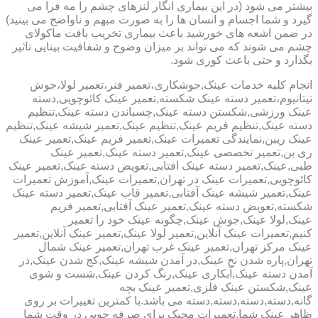
بیشتر می شود (در این بیماری انگار لنزهای چشم را مه فرا می
گیرد و شما اجسام و انسان ها را به صورت مبهم و ناواضح می بینید)
در ضمن اشعه های خورشید باعث بیماری تخریب بافت ماکولای
چشم می شوند که می تواند بر میزان وضوح و شفافیت بینایی تاثیر
بگذارد و حتی باعث کوری شود.
انجام کلیه خدمات عینک,جوشکاری،تعمیر فنر،تعمیر لولا،جوش
تیتانیوم،تعمیر دسته عینک شکسته,تعمیر عینک کائوچویی,دسته
عینک ورزشی,شکستن دسته عینک,چسباندن دسته عینک,تنظیم
دسته عینک,تنظیم فریم عینک,تنظیم عینک,تعمیر شیشه عینک,تنظیم
عینک ریبن,نمایندگی تعمیرات عینک,تعمیر فریم عینک,تعمیر عینک
ری بن,تعمیر تخصصی عینک,تعمیر دسته عینک,تعمیر عینک
طبی,عینک,تعمیر دسته عینک افتابی,تعویض دسته عینک,تعمیر عینک
کائوچویی,تعمیرات عینک در تهران,تعمیرات عینک,آموزش تعمیرات
عینک,تعمیر شیشه عینک آفتابی,تعمیر قاب عینک,تعمیر دسته عینک
شکسته,تعویض دسته عینک,تعمیر عینک آفتابی,تعمیر فریم
عینک,لولا عینک,جوش عینک,چگونه عینک خود را تعمیر
کنیم,تعمیرات عینک آنلاین,تعمیر لولا عینک,تعمیر عینک آنلاین,تعمیر
عینک مرکز تهران,تعمیر عینک غرب تهران,تعمیر عینک شمال
تهران,پاره شدن نخ عینک,در آمدن شیشه عینک,کج شدن عینک,در
آمدن دسته عینک,آبکاری عینک,رنگ کردن عینک,شست و شوی
عینک,شکستن عینک فلزی,تعمیر عینک بچه
گانه,دسته,دسته,دسته,دسته می باشد.با کمترین تغییرات بر روی
ظاهر عینک شما,تعمیرات مجیک برای صرفه جویی در وقت شما