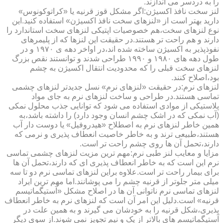
را به دردسر می اندازند.
لنز سخت نافذ اکسیژن:اگر مشکل قوز قرنیه یا «کراتوکونوس»
دارید بهتر است از «لنزهای سخت نافذ اکسیژن» استفاده کنید.این
نوع لنزهای سخت،هم خصوصیات اپتیکی لنزهای سخت استاندارد را
دارند و هم راحت تر هستند.در حقیقت این لنزها که از پلیمرهای
نفوذپذیر به اکسیژن ساخته شده اند،در اواخر دهه ی ۱۹۷۰ و در
طول دهه های ۱۹۸۰ و ۱۹۹۰ طراحی شدند و توانستند نقص بزرگ
لنزهای سخت قبلی را که محدودیت انتقال اکسیژن به چشم
بود،اصلاح کنند.
لنزهای نرم:در حقیقت «لنزهای نرم» نسل جدیدتر لنزهای چشمی
تماسی هستند.در طراحی و ساخت لنزهای نرم به جای مواد
پلاستیکی از موادی استفاده می شود که توانایی جذب محلول نمکی
(آب نمکی که در اشک چشم انسان وجود دارد) را داشته باشد،به
همین خاطر لنزهای نرم به اصطلاح «هیدروفیل» یا دوست دار آب
هستند،طبیعی ترند و به خاطر خاصیت انعطاف پذیری و نرمی که
دارند،تحمل آن ها روی چشم راحت تر است.
مزایا و معایب لنز طبی نرم:مهم ترین مزیت لنزهای چشمی تماسی
نرم این است که به خاطر انعطاف پذیری ای که دارند،تحمل آن ها
برای بیمار راحت تر است.علاوه براین لنزهای تماسی نرم دو تا سه
میلی متر جلوتر از قرنیه چشم را می پوشانند.اما مهم ترین ایراد
لنزهای تماسی نرم ناتوانی آن ها در اصلاح مشکل «آستیگماتیسم
قرنیه» است.دلیل این امر آن است که لنزهای نرم به خاطر انعطاف
پذیری،شکل قرنیه را به خودشان می گیرند و به همین علت در
آستیگماتیسم های بالاتر از یک و نیم تجویز نمی شوند.از سوی دیگر