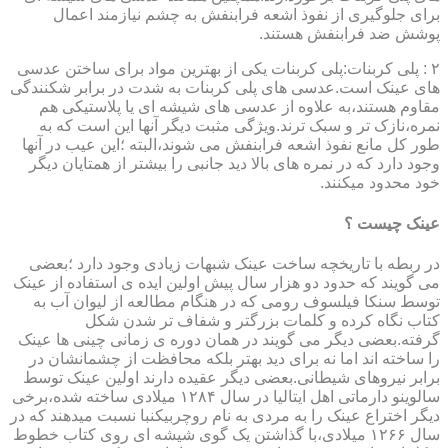
برای جلوگیری از نفوذ اشعه فرابنفش به چشم نیازمند اعمال
پوشش ضد فرابنفش هستند.
۲ : پلی کربنات:پلی کربنات یکی از بهترین مواد برای ساختن عدسی
های عینک است.عدسی های پلی کربنات به شدت در برابر شکنندگی
مقاوم هستند،به علاوه از عدسی های شیشه ای یا پلاستیکی هم
نمره،نازک تر و سبک ترند.ویژگی مثبت دیگر آنها این است که به
طور کل مانع نفوذ اشعه فرابنفش می شوند،البته ؛این عیب در آنها
وجود دارد که در نمره های بالا دید جانبی را بیشتر از همتایان دیگر
خود محدود میکنند.
عینک چیست ؟
در ربطه با تاریخچه ساخت عینک شبهات زیادی وجود دارد ؛بعضی
می گویند که حدود دو هزار سال پیش اولین ایده ی استفاده از عینک
توسط سنکا فیلسوف رومی که در هنگام مطالعه از لیوان آب به
کتاب نگاه کرده و کلمات بزرگتر و شفاف تر شدن شکل
گرفته.بعضی دیگر می گویند در همان دوره ی زمانی چینی ها عینک
را ساخته اند اما نه برای دید بهتر بلکه محافظت از چشمانشان در
برابر نیروهای شیطانی.بعضی دیگر عقیده دارند اولین عینک توسط
سالوینو دارماتی اهل ایتالیا در سال ۱۲۸۴ میلادی ساخته شده،برخی
دیگر اختراع عینک را به مردی به نام روچربیکنبا نسبت میدهند که در
سال ۱۲۶۶ میلادی،با گذاشتن یک گوی شیشه ای روی کتاب خطوط