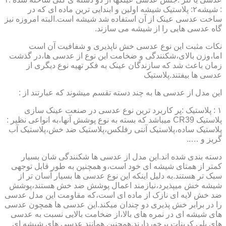
: شیشه۲: پلاستیک شیشه اولین و ابندایی ترین ماده ای که در
ساخت عدسی عینک از آن استفاده شد شیشه است.البته امروزه نیز
گاه عدسی هایی را از شیشه می سازند.
نکات مثبت این نوع عدسی خش ناپذیری و شفافیت آن است
اما،وزن بالای،شکنندگی و ضخامت این نوع از عدسی ها،در گذشت
زمان باعث شد که سازندگان عینک به فکر تهیه نوع دیگری از
عدسی ها بیفتند.پلاستیک
این مدل از عدسی ها به چند دسته تقسم میشوند که عبارتند از :
۱ : پلاستیک :پر کاربرد ترین نوع عدسی در صنعت عینک سازی
پلاستیک CR39 میباشد که بسته به نوع پوشش آنها،به انواعی نظیر :
پلاستیک ساده،پلاستیک آنتی رفلکس،پلاستیک ضد خش،پلاستیک آب
گریز و …..
دسته بندی شده اند.این مدل از عدسی ها شکنندگی شان بسیار
کمتر از همتای شیشه ای خود است،و همچنین به طور قابل توجهی
سبک تر هستند.به دلیل اینکه این نوع عدسی ها بسیار آسان تر از
شیشه خش میپذیرد،نیازمند اعمال پوشش ضد خش هستند،پوشش
ضد خش لایه ای نازک از ماده ای است،که مقاومت این مدل عدسی
را در برابر خش پذیری دو چندان میکند.این عدسی ها همچون عدسی
های شیشه ای در نمره های بالا،از ضخامت بالایی نسبت به عدسی
های پلی کربنات برخوردارند.همچنین همانند عدسی های شیشه ای