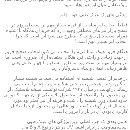
و یک تعادل میان این دو ایجاد نمایید.
ویژگی های یک عینک طبی خوب | لنز
قطعاً انتخاب لنز مناسب از فریم بسیار مهم تر است.امروزه در
سطح بازار لنز های مختلفی وجود دارد که خرید آن ها،گاه با اشتباه
همراه است.حال سؤالی که مطرح می شود این است که چرا
انتخاب لنز بسیار مهم است؟
هنگام خرید عینک شما فریم را انتخاب می کنید،انتخاب صحیح فریم
از جهت زیبایی و راحتی فرد هنگام استفاده از آن ضروری است.اما
لنز بسیار مهم تر است زیرا به طور مستقیم با چهار عامل یعنی
ظاهر،زیبایی،ایمنی و بینایی،سروکار دارد.
در قدیم از عدسی شیشه ای استفاده می شد،اما شیشه بسیار
سنگین بوده و همچنین به راحتی شکسته و به چشم آسیب می
رساند.در نهایت در سال ۱۹۴۷ شرکت توانست نسخه پلاستیکی از
این محصول را ارائه دهد.این محصول پلاستیکی از آن جهت که وزنی
حدود نصف وزن شیشه را داشت و هزینه آن نیز کمتر بود مورد
استقبال قرار گرفت.کیفیت نور عالی این محصول ازجمله دلایل
کاربردی بودن آن در بازار امروزی است.
عامل بعدی که جزء اصلی ترین ویژگی های عینک طبی
است،مقاومت در برابر اشعه UV در هر دو نوع A و B می