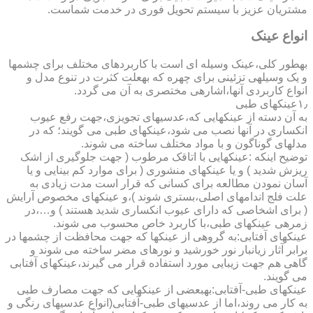
مشتریان عزیز با سیستم تحویل فوری در خدمت شماست.
انواع عینک
به­طور کلی،عینک وسیله ای است با کاربردهای مختلف برای چشمها
و یک وسیله­ی تزئینی برای چهره که به­علت کثرت در تنوع مدل و
انواع کاربردی آنها،اشاره­ی مختصری به آن می گردد.
۱٫عینکهای طبی
به آن دسته از عینکهایی که،عدسیهای تجویزی،جهت رفع عیوب
انکساری در آنها نصب می شود،عینکهای طبی می گویند؛ که در
مدلهای گوناگون و با مواد مختلف ساخته می شوند.
توضیح اینکه :عینکهایی با اتاقک مرطوب ( جهت جلوگیری از اشک
ریزش شدید ) و یا عینکهای منشوری ( برای موارد کم بینایی و یا
آسان نمودن مطالعه برای کسانی که قرار است مدت زیادی به
علت فلج اندامهای اصلی،بستری شوند )،و عینکهای مخصوص آرایش
( برای اشخاصی که دارای عیوب انکساری شدید هستند ) و…،در
زمره­ی عینکهای طبی،با کاربرد خاص محسوب می شوند.
عینکهای آفتابی:به گروهی از عینکها که جهت محافظت از چشمها در
برابر آثار زیانبار نور خورشید و نورهای مضر ساخته می شوند و
گاهی هم جهت زیبایی مورد استفاده قرار می گیرند،عینکهای آفتابی
می گویند.
عینکهای طبی-آفتابی:به­بعضی از عینکهایی که جهت مصارف طبی
به کار می روند،اما از عدسیهای طبی-آفتابی(انواع عدسیهای رنگی و