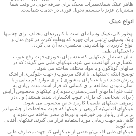
ظاهر عینک شما,تعمیرات مجیک برای صرفه جویی در وقت شما
مشتریان عزیز با سیستم تحویل فوری در خدمت شماست.
انواع عینک
به­طور کلی،عینک وسیله ای است با کاربردهای مختلف برای چشمها
و یک وسیله­ی تزئینی برای چهره که به­علت کثرت در تنوع مدل و
انواع کاربردی آنها،اشاره­ی مختصری به آن می گردد.
۱٫عینکهای طبی
به آن دسته از عینکهایی که،عدسیهای تجویزی،جهت رفع عیوب
انکساری در آنها نصب می شود،عینکهای طبی می گویند؛ که در
مدلهای گوناگون و با مواد مختلف ساخته می شوند.
توضیح اینکه :عینکهایی با اتاقک مرطوب ( جهت جلوگیری از اشک
ریزش شدید ) و یا عینکهای منشوری ( برای موارد کم بینایی و یا
آسان نمودن مطالعه برای کسانی که قرار است مدت زیادی به
علت فلج اندامهای اصلی،بستری شوند )،و عینکهای مخصوص آرایش
( برای اشخاصی که دارای عیوب انکساری شدید هستند ) و…،در
زمره­ی عینکهای طبی،با کاربرد خاص محسوب می شوند.
عینکهای آفتابی:به گروهی از عینکها که جهت محافظت از چشمها در
برابر آثار زیانبار نور خورشید و نورهای مضر ساخته می شوند و
گاهی هم جهت زیبایی مورد استفاده قرار می گیرند،عینکهای آفتابی
می گویند.
عینکهای طبی-آفتابی:به­بعضی از عینکهایی که جهت مصارف طبی