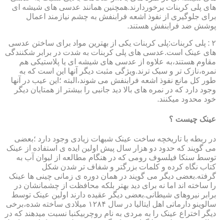
های پلی کربنات برخوردارند.همچنین همانند عدسی های شیشه ای
برای جلوگیری از نفوذ اشعه فرابنفش به چشم نیازمند اعمال
پوشش ضد فرابنفش هستند.
۲ : پلی کربنات:پلی کربنات یکی از بهترین مواد برای ساختن عدسی
های عینک است.عدسی های پلی کربنات به شدت در برابر شکنندگی
مقاوم هستند،به علاوه از عدسی های شیشه ای یا پلاستیکی هم
نمره،نازک تر و سبک ترند.ویژگی مثبت دیگر آنها این است که به
طور کل مانع نفوذ اشعه فرابنفش می شوند،البته ؛این عیب در آنها
وجود دارد که در نمره های بالا دید جانبی را بیشتر از همتایان دیگر
خود محدود میکنند.
عینک چیست ؟
در ربطه با تاریخچه ساخت عینک شبهات زیادی وجود دارد ؛بعضی
می گویند که حدود دو هزار سال پیش اولین ایده ی استفاده از عینک
توسط سنکا فیلسوف رومی که در هنگام مطالعه از لیوان آب به
کتاب نگاه کرده و کلمات بزرگتر و شفاف تر شدن شکل
گرفته.بعضی دیگر می گویند در همان دوره ی زمانی چینی ها عینک
را ساخته اند اما نه برای دید بهتر بلکه محافظت از چشمانشان در
برابر نیروهای شیطانی.بعضی دیگر عقیده دارند اولین عینک توسط
سالوینو دارماتی اهل ایتالیا در سال ۱۲۸۴ میلادی ساخته شده،برخی
دیگر اختراع عینک را به مردی به نام روچربیکنبا نسبت میدهند که در