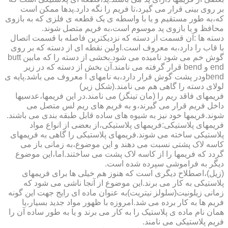
بر روی بینی قرار می گیرد،تا فریم را نگه دارد.پدها ممکن است
که،به طور مستقیم و یا با واسطه ی یک قطعه ی فلزی که به بازوی
محافظ و یا بازوی پد موسوم است،به فریم متصل شوند.
دسته ها :آن قسمت از دسته که نزدیکترین فاصله با قسمت اتصال
با قاب را دارد،به معروف است.اولین نقطه ای از دسته که بر روی
گوش خم می شود نامیده می شود.بخشی از دسته را که مابین butt
end و bend قرار گرفته می نامند.آن بخش از دسته که در زیر
bendودر پشت گوش قرار دارد،به نامهای l معروف می باشد.پایه ی
لولای دسته را گاهی هم می نامند.(شکل زیر)
فریمهای فاقد ریم را (مان تینگز) می نامند.در این فریمها،عدسیها
داخل فریم قرار می گیرند،و به فریم های ریم لس متصل می
شوند.فریمها خود نیز به شیوه های ساده قابل طبقه بندی می باشند.
فریمهای پلاستیکی:فریمهای پلاستیکی،از بعضی از انواع مواد
پلاستیکی ساخته می شوند.فریمهای پلاستیکی را گاهی به فریمهای
کاسه لاک پشتی نسبت می دهند و این موضوع،به زمانی باز می
گردد که فریمها را از کاسه لاک پشت می ساختند.اما،این موضوع
دیگر به فراموشی سپرده شده است.
(زیل)،اصطلاح دیگری است که هنوز هم خیلی ها برای فریمهای
پلاستیکی به کار می برند.این موضوع از آنجا ناشی می شود که
زمانی زیلونیت(سلولز نیتریت)به عنوان ماده ای رایج جهت این گونه
فریم ها به کار برده می شد.امروزه با ظهور مواد جدید بسیار،یا
همان نام ماده ی پلاستیک را به کار می برند و یا به طور ساده آن را
فریم پلاستیکی می نامند.