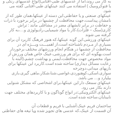
به کار می روند،اما از عدسیهای طبی-آفتابی(انواع عدسیهای رنگی و
یا فتوکرومیک ) استفاده می کنند عینکهای طبی-آفتابی گفته می
شود.
عینکهای صنعتی و یا حفاظتی:این دسته از عینکها،همان طور که از
نامشان پیداست،جهت محافظت از چشمها در برابر برخورد با ذرات
و حفاظت در برابر تابشهای مضر در مشاغلی مانند : تراش
کاری(سنگ – فلزات)،کار با مواد شیمیایی،رادیولوژی و…،به کار
گرفته می شوند
عینکهای ورزشی:این گونه عینکها،که هنوز فرهنگ کاربرد آن برای
بسیاری از مـردم ناشناخته است،از اهمیـــت ویـــژه ای در
محافظت از چشمها در هنگام انجام ورزشهای مختلف برخوردار
است.به­گونه ای که برای هر ورزشی،عینک خاص همان ورزش از
مواد مخصوص جهت محافظت،ایمنی و بهداشت چشم،(البته با
رعایت مسائل دیداری) ساخته شده است.کاربرد این عینکها برای
بازیهای میدانی،دوچرخه
سواری،اسکی،کوهنوردی،غواصی،شنا،شکار،ماهی گیری،بازی
بیلیارد و… می باشد.
عینکهای سمعک دار:این عینکها،برای اشخاصی که مشکل شنوایی
دارند بکار می رود.
عینکهای الکترونیکی:در انواع گوناگون و با کاربردهای مختلف جهت
نابینایان،ساخته شده است.
ساختمان فریم عینک:آشنایی با فریم و قطعات آن
آن قسمت از عینک،که عدسی های تجویز شده ویا تیغه های حفاظتی