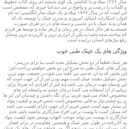
سال ۱۲۶۶ میلادی،با گذاشتن یک گوی شیشه ای روی کتاب خطوط
و کلمات را درشت تر و واضح تر می دید.اما چیزی که مشخص است
این است که در سال ۱۷۲۷ میلادی یک عینک ساز انگلیسی ؛به نام
ادوارد اسکارلت استایل امروزی و مدرن عینک را توسعه داد،که
همان بدنه عینک با دو عدسی و دسته های در دو طرف صورت
هستند.به هر حال عینک در هر زمان و از هر ماده و توسط هر فردی
که ساخته شده باشد؛به یکی از ابزاری ترین و کاربردی ترین وسایل
رفع نیازهای انسان درامده است.
ویژگی های یک عینک طبی خوب
هر عینک قطعاً از دو بخش تشکیل شده است.ما برای بررسی
ویژگی های عینک طبی به شرح این دو بخش خواهیم پرداخت.لنز:
این بخش که به آن عدسی نیز گفته می شود،در حقیقت مهم ترین
بخش تشکیل دهنده عینک است.مهم بودن لنز از آن جهت است که
این وسیله جهت درمان می باشد.(به غیر از افرادی که صرفاً برای
زیبایی از آن استفاده می کنند) درمان چشم به واسطه لنز های
مخصوص انجام می شود فریم: برای نگه داشتن و چیدمان این لنز ها
بر رو چشم،نیاز به قابی مخصوص است.جنس فریم و کیفیت مواد
آن بسیار مهم است.جنس فریم از آن جهت دارای اهمیت می باشد
که ممکن است با پوست برخی افراد سازگاری نداشته باشد.عدم
سازگاری با پوست می تواند موجب التهاب پوستی شود.کیفیت مواد
به کاررفته،در طول عمر عینک و همچنین مقاومت در برابر فشار
تأثیر بسزایی دارد.پس در نتیجه اگر می خواهید ویژگی های یک عینک