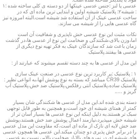
عدسی یا لنز :جنس عدسی عینکها از دو دسته ی کلی ساخته شده :۱
: شیشه۲: پلاستیک شیشه اولین و ابندایی ترین ماده ای که در
ساخت عدسی عینک از آن استفاده شد شیشه است.البته امروزه نیز
گاه عدسی هایی را از شیشه می سازند.
نکات مثبت این نوع عدسی خش ناپذیری و شفافیت آن است
اما،وزن بالای،شکنندگی و ضخامت این نوع از عدسی ها،در گذشت
زمان باعث شد که سازندگان عینک به فکر تهیه نوع دیگری از
عدسی ها بیفتند.پلاستیک
این مدل از عدسی ها به چند دسته تقسم میشوند که عبارتند از :
۱ : پلاستیک :پر کاربرد ترین نوع عدسی در صنعت عینک سازی
پلاستیک CR39 میباشد که بسته به نوع پوشش آنها،به انواعی نظیر :
پلاستیک ساده،پلاستیک آنتی رفلکس،پلاستیک ضد خش،پلاستیک آب
گریز و …..
دسته بندی شده اند.این مدل از عدسی ها شکنندگی شان بسیار
کمتر از همتای شیشه ای خود است،و همچنین به طور قابل توجهی
سبک تر هستند.به دلیل اینکه این نوع عدسی ها بسیار آسان تر از
شیشه خش میپذیرد،نیازمند اعمال پوشش ضد خش هستند،پوشش
ضد خش لایه ای نازک از ماده ای است،که مقاومت این مدل عدسی
را در برابر خش پذیری دو چندان میکند.این عدسی ها همچون عدسی
های شیشه ای در نمره های بالا،از ضخامت بالایی نسبت به عدسی