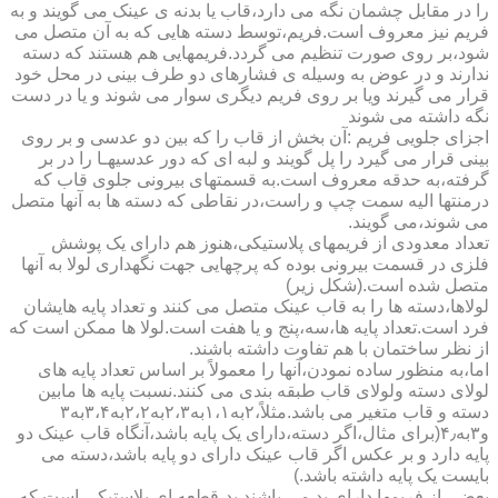
را در مقابل چشمان نگه می دارد،قاب یا بدنه ی عینک می گویند و به
فریم نیز معروف است.فریم،توسط دسته هایی که به آن متصل می
شود،بر روی صورت تنظیم می گردد.فریمهایی هم هستند که دسته
ندارند و در عوض به وسیله ی فشارهای دو طرف بینی در محل خود
قرار می گیرند ویا بر روی فریم دیگری سوار می شوند و یا در دست
نگه داشته می شوند
اجزای جلویی فریم :آن بخش از قاب را که بین دو عدسی و بر روی
بینی قرار می گیرد را پل گویند و لبه ای که دور عدسیهـا را در بر
گرفته،به حدقه معروف است.به قسمتهای بیرونی جلوی قاب که
درمنتها الیه سمت چپ و راست،در نقاطی که دسته ها به آنها متصل
می شوند،می گویند.
تعداد معدودی از فریمهای پلاستیکی،هنوز هم دارای یک پوشش
فلزی در قسمت بیرونی بوده که پرچهایی جهت نگهداری لولا به آنها
متصل شده است.(شکل زیر)
لولاها،دسته ها را به قاب عینک متصل می کنند و تعداد پایه هایشان
فرد است.تعداد پایه ها،سه،پنج و یا هفت است.لولا ها ممکن است که
از نظر ساختمان با هم تفاوت داشته باشند.
اما،به منظور ساده نمودن،آنها را معمولاً بر اساس تعداد پایه های
لولای دسته ولولای قاب طبقه بندی می کنند.نسبت پایه ها مابین
دسته و قاب متغیر می باشد.مثلاً،۲به۱،۱به۲،۳به۲،۲به۳،۴به۳
و۳به۴٫(برای مثال،اگر دسته،دارای یک پایه باشد،آنگاه قاب عینک دو
پایه دارد و بر عکس اگر قاب عینک دارای دو پایه باشد،دسته می
بایست یک پایه داشته باشد.)
بعضی از فریمها دارای پد می باشند.پد،قطعه ای پلاستیکی است که