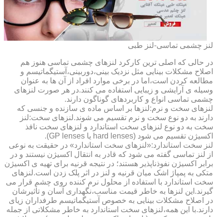
لنز چشمی تماسی-لنز طبی
در حالی که اصلی ترین کارکرد لنزهای چشمی تماسی هنوز هم
اصلاح مشکلات بینایی مثل نزدیک بینی،دوربینی،آستیگماتیسم و
مطالعه کردن است،اما در برخی موارد افراد از آن ها به عنوان
وسیله ی آرایشی و زیبایی استفاده می کنند.در هر صورت لنزهای
چشمی تماسی انواع و کاربردهای گوناگون دارند.
لنزهای سخت و نرم:لنزها بر اساس ماده ی سازنده و جنسی که
دارند به دو نوع سخت و نرم تقسیم می شوند.لنزهای سخت:لنز
سخت به دو نوع لنزهای سخت استاندارد و لنزهای سخت نافذ
اکسیژن تقسیم می شود (hard lenses یا GP lenses).
لنز سخت استاندارد:«لنزهای سخت استاندارد» در حقیقت به نوعی
از لنز تماسی گفته می شود که قادر به انتقال اکسیژن نیستند و در
برابر اکسیژن نفوذناپذیر هستند؛ در نتیجه قرنیه برای تهیه ی اکسیژن
متکی به پمپاژ اشک میان قرنیه و لنز در اثر پلک زدن است.لنزهای
سخت استاندارد با استفاده از محلول نرم کننده روی چشم قرار می
گیرند.این لنزها به خاطر قیمت مناسب،نگهداری آسان و تأثیرشان
در اصلاح مشکلات بینایی به خصوص آستیگماتیسم طرفداران زیای
دارند.با این همه،لنزهای سخت استاندارد به خاطر مشکلاتی از جمله