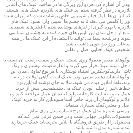
بودن آن اشاره کرد.هردو این ویژگی ها در ساخت عینک های آفتابی
پلاریزه در نظر گرفته شده اند.عینک های پلاریزه عینک هایی هستند
که لنز آن ها با یک فیلم شیمیایی خاص پوشانده شده که میزان شدت
نور را کاهش می دهند تا به چشم ها آسیبی وارد نشود.عینک های
پلاریزه با بهره گیری از لنزهای پوشانده شده با فیلترهای شیمیایی
مانع از داخل شدن این تابش های خیره کننده به چشمان شما می
شوند و درنتیجه شما می توانید با استفاده از این عینک ها در همه
ساعات روز دید خوبی داشته باشید.
تشخیص عینک آفتابی اصل از تقلبی
لوگوهای معتبر معمولا روی شیشه عینک و سمت راست آن،دسته یا
داخل دسته عینک قرار می گیرند و اندازه،فونت نوشتاری و رنگ
ثابتی دارند.کوچکترین اشتباه نوشتاری یا هر نوع تفاوتی میان این
لوگوها،نشان دهنده تقلبی بودن عینک است.گاهی اوقات در نام
برند،غلط املایی دیده می شود.مثلا به جای نوشته اند:.این نوع
خطاها،خبر از تقلبی بودن عینک می دهد.همچنین پیش از خرید
عینک،به وب سایت کارخانه تولید کننده آن عینک مراجعه کنید و با
علائم و لوگوهای آن برند خاص آشنا شوید.این کار به خرید عینک
اصل و معتبر،کمک بسیاری مینماید.
بررسی شماره مدل عینک درج شماره مدل روی تمام
محصولات،قانونی جهانی است و در ضمن فرقی نمی کند که
محصول را از طریق فروشگاه یا آنلاین بخرید.باید عینک خریداری
شده،شماره مدل داشته باشد.