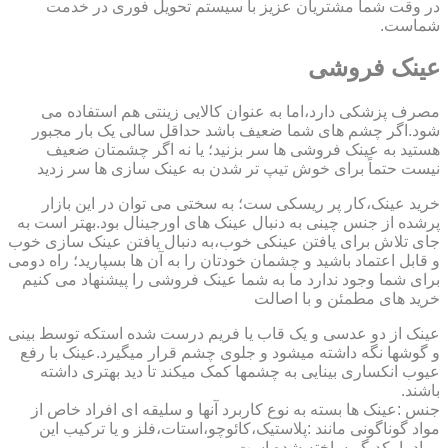
در وقت شما مشتریان عزیز با سیستم تحویل فوری در خدمت
شماست.
عینک فروشی
مصرف پزشکی دارد،اما به عنوان کالایی زینتی هم استفاده می
شود.اگر چشم های شما ضعیف باشد حداقل سالی یک بار مجبور
هستید به عینک فروشی ها سر بزنید؛ یا نه اگر چشمتان ضعیف
نیست حتماً برای خوش تیپ تر شدن به عینک سازی ها سر زدید
خرید عینک،کار پر ریسکی ست؛ به سختی می توان در این بازار
پرشده از جنس چینی به دنبال عینک های اورجینال بود.بهتر است به
جای تلاش برای یافتن عینکی خوب،به دنبال یافتن عینک سازی خوب
و قابل اعتماد باشید و چشمان خودتان را به آن ها بسپارید؛ راه دومی
برای شما وجود ندارد ما به شما عینک فروشی را پیشنهاد می کنیم
خرید های مطمئن و با اصالت
عینک از دو عدسی و یک قاب یا فریم درست شده استکه توسط بینی
و گوشها نگه داشته میشود و جلوی چشم قرار میگیرد.عینک با رفع
عیوب انکساری بینایی به چشمها کمک میکند تا دید بهتری داشته
باشند.
جنس :عینک ها بسته به نوع کاربرد آنها و سلیقه ای افراد خاص از
مواد گوناگونی مانند :پلاستیک،کائوچو،استات،فلز و یا ترکیب این
مواد با یکدیگر ساخته شده است.