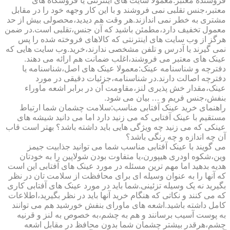
فروشنده معتبر:معمولا سایت های اینترنتی یا فروشگاه های
معتبر،جنس تقلبی نمی فروشند و با این کار وجهه خود را در مقابل
مشتری به خطر نمی اندازند.هر وقت هم دیدید،محصولی بیش از حد
معمول تخفیف دارد،مطمئن باشید که آن جنس،تقلبی است.در ضمن
هرگز از وب سایت های اینترنتی که کالاهای فروخته شده را پس
نمی گیرند یا آدرس و تلفن مشخصی ندارند،خرید.وب سایت هایی که
عینک های معتبر می فروشند،اغلب ضمانت هم ارائه می دهند.
دفترچه و شناسنامه عینک:معمولا عینک های اصل،شناسنامه یا
دفترچه اصالت دارند.در شناسنامه،جزئیات دقیقی در مورد
عینک،مقدار خش پذیری لنز،مقاومت آن در برابر اشعه ماوراء
بنفش،جنس فریم و … بیان می شود.
راهنمای خرید عینک آفتابی مناسب:سلامت چشمان شما ارتباط
مستقیم با عینک آفتابی که می زنید دارد اما می دانید شیشه های
عینکی که می زنید چه ویژگی هایی باید داشته باشد؟ بهتر است قاب
آن چه اندازه و چه رنگی باشد؟
می گویند با عینک آفتابی مناسب شما می توانید جذابیت جیمز
وین،شکوه اودری هیپورن،یا متفاوت بودن شولاپین را به خودتان
هدیه بدهید اما مهم ترین مسئله در مورد عینک های آفتابی این است
که آنها را به عنوان وسیله ای برای محافظت از سلامت تان در نظر
بگیرید نه یک وسیله تزئینی.شما باید در مورد عینک های آفتابی کاری
که می کنند و نکاتی که هنگام خرید آنها باید در نظر بگیرید،اطلاعات
کامل داشته باشید.اشعه های ماورای بنفش خورشید هم می توانند
به پوست آسیب برسانند و هم به چشم،به خصوص به لنز و قرنیه
چشم،هرقدر بیشتر چشمان شما بدون محافظ در مقابل اشعه