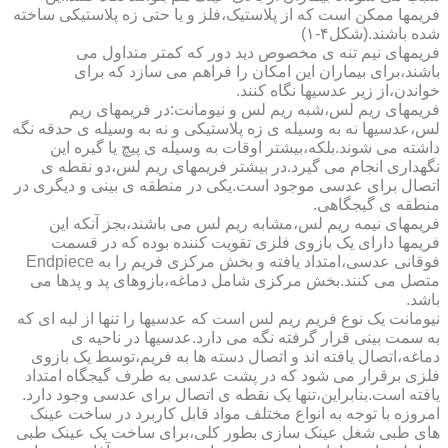
فریمها ممکن است که از پلاستیک،فلز و یا حتی زه پلاستیکی ساخته
شده باشند.(شکل۴-۱)
فریمهای نیم تنه ی مخصوص دید دور که کمتر متداول می
باشند،برای بیماران این امکان را فراهم می سازد که برای
خواندن،از زیر عدسیها نگاه کنند.
فریمهای ریم لس،شبه ریم لس و نیومانت:در فریمهای ریم
لس،عدسیها نه به وسیله ی زه پلاستیکی و نه به وسیله ی حدقه نگه
داشته می شوند.بلکه،بیشتر اوقات به وسیله ی پیچ یا گیره این
نگهداری انجام می گیرد.در بیشتر فریمهای ریم لس،دو نقطه ی
اتصال برای عدسی موجود است.یکی در منطقه ی بینی و دیگری در
منطقه ی گیجگاهی.
فریمهای نیمه ریم لس،مشابه ریم لس می باشند،بجز آنکه این
فریمها دارای یک بازوی فلزی تقویت کننده بوده که در قسمت
فوقانی عدسی،امتداد یافته و بخش مرکزی فریم را به Endpiece
متصل می کنند.بخش مرکزی شامل دماغه،بازوهای پد و پدها می
باشد.
نیومانت یک نوع فریم ریم لس است که عدسیها را تنها از لبه ای که
به سمت بینی قرار گرفته نگه می دارد.عدسیها در ناحیه ی
دماغه،اتصال یافته اند و اتصال دسته ها به فریم،توسط یک بازوی
فلزی برقرار می شود که در پشت عدسی به طرف گیجگاه امتداد
یافته است.بنابراین،تنها یک نقطه ی اتصال برای عدسی وجود دارد.
امروزه با توجه به انواع مختلف مواد قابل کاربرد در ساخت عینک
های طبی شغل عینک سازی بطور کلی،برای ساخت یک عینک طبی