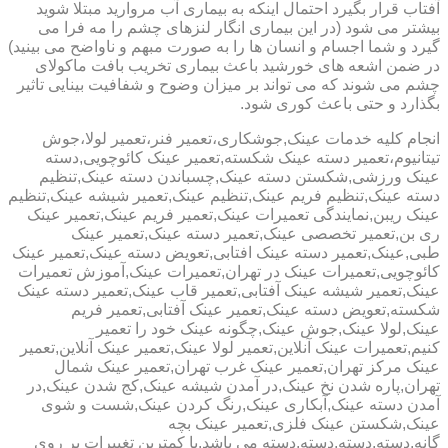
آفتاب قرار بگیرد احتمال اینکه به بیماری آب مروارید مبتلا شوید
بیشتر می شود (در این بیماری انگار لنزهای چشم را مه فرا می
گیرد و شما اجسام و انسان ها را به صورت مبهم و ناواضح می بینید)
در ضمن اشعه های خورشید باعث بیماری تخریب بافت ماکولای
چشم می شوند که می تواند بر میزان وضوح و شفافیت بینایی تاثیر
بگذارد و حتی باعث کوری شود.
انجام کلیه خدمات عینک,جوشکاری،تعمیر فنر،تعمیر لولا،جوش
تیتانیوم،تعمیر دسته عینک شکسته,تعمیر عینک کائوچویی,دسته
عینک ورزشی,شکستن دسته عینک,چسباندن دسته عینک,تنظیم
دسته عینک,تنظیم فریم عینک,تنظیم عینک,تعمیر شیشه عینک,تنظیم
عینک ریبن,نمایندگی تعمیرات عینک,تعمیر فریم عینک,تعمیر عینک
ری بن,تعمیر تخصصی عینک,تعمیر دسته عینک,تعمیر عینک
طبی,عینک,تعمیر دسته عینک افتابی,تعویض دسته عینک,تعمیر عینک
کائوچویی,تعمیرات عینک در تهران,تعمیرات عینک,آموزش تعمیرات
عینک,تعمیر شیشه عینک آفتابی,تعمیر قاب عینک,تعمیر دسته عینک
شکسته,تعویض دسته عینک,تعمیر عینک آفتابی,تعمیر فریم
عینک,لولا عینک,جوش عینک,چگونه عینک خود را تعمیر
کنیم,تعمیرات عینک آنلاین,تعمیر لولا عینک,تعمیر عینک آنلاین,تعمیر
عینک مرکز تهران,تعمیر عینک غرب تهران,تعمیر عینک شمال
تهران,پاره شدن نخ عینک,در آمدن شیشه عینک,کج شدن عینک,در
آمدن دسته عینک,آبکاری عینک,رنگ کردن عینک,شست و شوی
عینک,شکستن عینک فلزی,تعمیر عینک بچه
گانه,دسته,دسته,دسته,دسته می باشد.با کمترین تغییرات بر روی