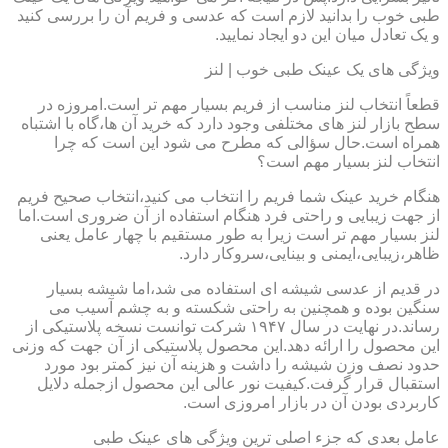
طبی خوب را بدانید لازم است که عدسی و فریم آن را بررسی کنید
و یک تعادل میان این دو ایجاد نمایید.
ویژگی های یک عینک طبی خوب | لنز
قطعاً انتخاب لنز مناسب از فریم بسیار مهم تر است.امروزه در
سطح بازار لنز های مختلفی وجود دارد که خرید آن ها،گاه با اشتباه
همراه است.حال سؤالی که مطرح می شود این است که چرا
انتخاب لنز بسیار مهم است؟
هنگام خرید عینک شما فریم را انتخاب می کنید،انتخاب صحیح فریم
از جهت زیبایی و راحتی فرد هنگام استفاده از آن ضروری است.اما
لنز بسیار مهم تر است زیرا به طور مستقیم با چهار عامل یعنی
ظاهر،زیبایی،ایمنی و بینایی،سروکار دارد.
در قدیم از عدسی شیشه ای استفاده می شد،اما شیشه بسیار
سنگین بوده و همچنین به راحتی شکسته و به چشم آسیب می
رساند.در نهایت در سال ۱۹۴۷ شرکت توانست نسخه پلاستیکی از
این محصول را ارائه دهد.این محصول پلاستیکی از آن جهت که وزنی
حدود نصف وزن شیشه را داشت و هزینه آن نیز کمتر بود مورد
استقبال قرار گرفت.کیفیت نور عالی این محصول ازجمله دلایل
کاربردی بودن آن در بازار امروزی است.
عامل بعدی که جزء اصلی ترین ویژگی های عینک طبی