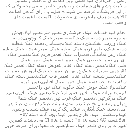
رنگی را خریداری کنید.اصلی ترین دغدغه ی ما،حفظ و تضمین
سلامت چشم های شماست و به همین خاطر تمامی محصولاتی که
در این فروشگاه عرضه می شوند،«اصل» و دارای گواهی اصالت
کالا هستند.هدف ما،عرضه ی محصولات باکیفیت با قیمت های
واقعی است.
انجام کلیه خدمات عینک,جوشکاری،تعمیر فنر،تعمیر لولا،جوش
تیتانیوم،تعمیر دسته عینک شکسته,تعمیر عینک کائوچویی,دسته
عینک ورزشی,شکستن دسته عینک,چسباندن دسته عینک,تنظیم
دسته عینک,تنظیم فریم عینک,تنظیم عینک,تعمیر شیشه عینک,تنظیم
عینک ریبن,نمایندگی تعمیرات عینک,تعمیر فریم عینک,تعمیر عینک
ری بن,تعمیر تخصصی عینک,تعمیر دسته عینک,تعمیر عینک
طبی,عینک,تعمیر دسته عینک افتابی,تعویض دسته عینک,تعمیر عینک
کائوچویی,تعمیرات عینک در تهران,تعمیرات عینک,آموزش تعمیرات
عینک,تعمیر شیشه عینک آفتابی,تعمیر قاب عینک,تعمیر دسته عینک
شکسته,تعویض دسته عینک,تعمیر عینک آفتابی,تعمیر فریم
عینک,لولا عینک,جوش عینک,چگونه عینک خود را تعمیر
کنیم,تعمیرات عینک آنلاین,تعمیر لولا عینک,تعمیر عینک آنلاین,تعمیر
عینک مرکز تهران,تعمیر عینک غرب تهران,تعمیر عینک شمال
تهران,پاره شدن نخ عینک,در آمدن شیشه عینک,کج شدن عینک,در
آمدن دسته عینک,آبکاری عینک,رنگ کردن عینک,شست و شوی
عینک,شکستن عینک فلزی,تعمیر عینک بچه گانه,دسته Rey
Ban,دسته AO,دسته Police,دسته Chopard می باشد.با کمترین
تغییرات بر روی ظاهر عینک شما,تعمیرات مجیک برای صرفه جویی