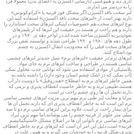
تاری دید و هیپوکسی (نارسایی اکسیژن به اعضای بدن) معمولا فرد
را به دردسر می اندازند.
لنز سخت نافذ اکسیژن:اگر مشکل قوز قرنیه یا «کراتوکونوس»
دارید بهتر است از «لنزهای سخت نافذ اکسیژن» استفاده کنید.این
نوع لنزهای سخت،هم خصوصیات اپتیکی لنزهای سخت استاندارد را
دارند و هم راحت تر هستند.در حقیقت این لنزها که از پلیمرهای
نفوذپذیر به اکسیژن ساخته شده اند،در اواخر دهه ی ۱۹۷۰ و در
طول دهه های ۱۹۸۰ و ۱۹۹۰ طراحی شدند و توانستند نقص بزرگ
لنزهای سخت قبلی را که محدودیت انتقال اکسیژن به چشم
بود،اصلاح کنند.
لنزهای نرم:در حقیقت «لنزهای نرم» نسل جدیدتر لنزهای چشمی
تماسی هستند.در طراحی و ساخت لنزهای نرم به جای مواد
پلاستیکی از موادی استفاده می شود که توانایی جذب محلول نمکی
(آب نمکی که در اشک چشم انسان وجود دارد) را داشته باشد،به
همین خاطر لنزهای نرم به اصطلاح «هیدروفیل» یا دوست دار آب
هستند،طبیعی ترند و به خاطر خاصیت انعطاف پذیری و نرمی که
دارند،تحمل آن ها روی چشم راحت تر است.
مزایا و معایب لنز طبی نرم:مهم ترین مزیت لنزهای چشمی تماسی
نرم این است که به خاطر انعطاف پذیری ای که دارند،تحمل آن ها
برای بیمار راحت تر است.علاوه براین لنزهای تماسی نرم دو تا سه
میلی متر جلوتر از قرنیه چشم را می پوشانند.اما مهم ترین ایراد
لنزهای تماسی نرم ناتوانی آن ها در اصلاح مشکل «آستیگماتیسم
قرنیه» است.دلیل این امر آن است که لنزهای نرم به خاطر انعطاف
پذیری،شکل قرنیه را به خودشان می گیرند و به همین علت در