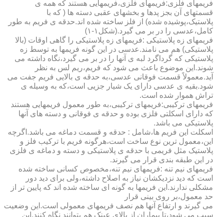
فریمهای فلزی:فریمهای فلزی،فریمهایی هستند که همه ی
قسمتهای آن بجز پدها و بخشهای عقبی دسته ها ( که با
پلاستیک،پوشیده شده) از فلز ساخته شده اند.حدقه ی فریم به طور
کامل،عدسی را در بر می گیرد.(شکل۱-۱)
فریمهای زه پلاستیکی :فریمهای زه پلاستیکی را گاهی اوقات (بالا
پلاستیکی) هم می نامند.عدسی در این گونه فریمها به توسط زه
پلاستیکی که گرداگرد لبه ی آنها را در بر می گیرد،نگاه داشته می
شوند.این موضوع باعث می شود که فریم،ریم لس به نظر
آید.معمولاً قسمت فوقانی عدسی،به حدقه ی بالایی فریم جفت می
شود.بقیه ی عدسی دارای یک شیار جزیی است،که به وسیله ی
تراش هموار شده است.
فریمهای ترکیبی:فریمهای ترکیبی،به طور معمول فریمهایی هستند
که دارای اسکلتی فلزی بوده و حدقه ی فوقانی و دسته های آنها
پلاستیکی می باشد.
اسکلت این فریم ها،شامل : حدقه و قسمت دماغه می باشد.اگرچه
این،معمول ترین نوع ساخت است،هرگونه فریم با ترکیب فلز و
پلاستیک مثل فریمی با حدقه ی پلاستیکی و دسته و دماغه ی فلزی
در این طبقه بندی قرار می گیرند.
فریمهای نیم تنه :فریمهای نیم تنه،مخصوص کسانی ساخته شده
است که دید نزدیکشان نیاز به اصلاح داشته،ولی برای دید دور
مشکلی ندارند.این فریمها به گونه ای ساخته شده اند که پایین تر از
حد معمول،بر روی بینی قرار
می گیرند و ارتفاع آنها هم نصف فریمهای معمولی است.این وضعیت
سبب می شود،تا بیماران از بالای عینک هم بتوانند نگاه کنند.این