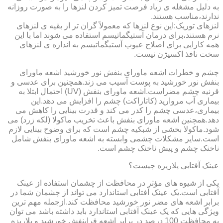
به دلیل مشغله ی زیاد فرصت تمیز کردن لنزها را به صورت روزانه
ندارند،مناسب هستند.
لنزهای توریک:این نوع لنزها که معمولاً گران تر از بقیه ی لنزهای
نرم هستند،برای درمان آستیگماتیسم استفاده می شوند اما با این
همه کارایی برای اصلاح عیوب آستیگماتیسم به اندازه ی لنزهای
سخت نافذ اکسیژن نیست.
چشم و خطرات اشعه ماورای بنفش نور خورشید اشعه ماورای
بنفش نور خورشید به پوست آسیب می زند.همچنین برای عدسی و
قرنیه چشم مضراست.اشعه ماورای بنفش (UV) احتمال ابتلا به
بیماری آب مروارید (کاتاراکت) چشم را افزایش می دهد.این
بیماری،عدسی چشم را کدر می کند و قدرت بینایی را کاهش می
دهد.همچنین اشعه ماورای بنفش باعث تخریب ماکولا (لکه زرد) می
شود.ماکولا بخشی از شبکیه چشم است که برای وضوح بینایی لازم
است.سایر مشکلات چشمی وابسته به اشعه ماورای بنفش شامل
ناخنک چشم و پیش ناخنک چشم است.
عینک آفتابی پلاریزه چیست؟
یکی از شیوه های مؤثر در محافظت از چشمان استفاده از عینک
آفتابی است.یک عینک آفتابی استاندارد می تواند از چشمان شما در
برابر اشعه های مضر نور خورشید محافظت کند.ازجمله مهم ترین
ویژگی هایی که یک عینک آفتابی استاندارد باید داشته باشد می توان
به محافظت 100 درصد در برابر اشعه فرابنفش خورشید و پلاریزه