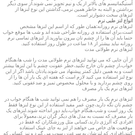
آستیگماتیسم های بالاتر از یک و نیم تجویز نمی شوند.از سوی دیگر
برداشتن و البته به خاطر همین نرمی،گذاشتن این نوع لنزها از
لنزهای سخت دشوارتر است.
انواع لنز طبی نرم
لنزهای نرم روزانه:همان طور که از اسم این لنزها مشخص
است،برای استفاده ی روزانه طراحی شده اند و شب ها موقع خواب
حتما باید آن ها را از چشم تان بیرون بیاورید.از لنزهای تماسی نرم
روزانه نباید بیشتر از ۱۸ ساعت در طول روز استفاده کنید.
لنزهای نرم طولانی مدت
از آن جایی که می توانید لنزهای نرم طولانی مدت را شب ها،هنگام
خواب،از چشم تان خارج نکنید،خطر عفونت چشم با این لنزها بیشتر
است و به همین دلیل کمتر پیشنهاد می شوند.یادتان باشد اگر از این
نوع لنز استفاده می کنید لازم است که هفته ای یک بار آن ها را از
روی چشم بردارید و با محلول مخصوص تمیز و ضدعفونی کنید.
لنزهای نرم یک بار مصرف
لنزهای نرم یک بار مصرف را هم نمی توانید شب ها هنگام خواب در
چشم تان نگه دارید،چون عمر مفید استفاده از این نوع لنزها فقط
یک روز است و شب،هنگام خواب،باید دور انداخته شوند.لنزهای یک
بار مصرف که نسبت به مدل های دیگر گران ترند،معمولاً برای
افرادی که آلرژی دارند،کسانی مثل ورزشکاران که فقط در
موقعیت های خاص می خواهند از لنز به جای عینک استفاده
کنند،افرادی که لنزشان به سرعت رسوب می گیرد و نیز کسانی که