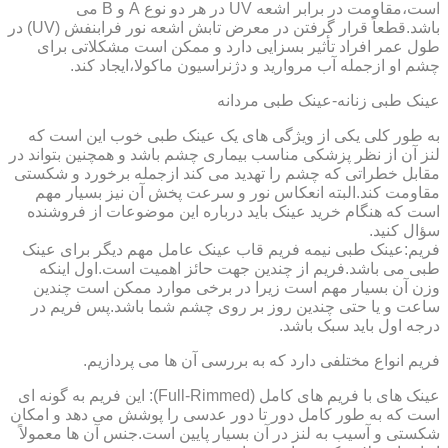
است،مقاومت در برابر اشعه UV در هر دو نوع A و B می
باشد.قطعاً قرار گرفتن در معرض تابش اشعه نور فرابنفش (UV) در
طول عمر افراد تأثیر بسزایی دارد و ممکن است مشکلاتی برای
چشم او ازجمله آب مروارید و دژنراسیون ماکولا،ایجاد کند.
عینک طبی زنانه-عینک طبی مردانه
به طور کلی یکی از ویژگی های یک عینک طبی خوب این است که
لنز آن از نظر پزشکی مناسب بیماری چشم باشد و همچنین بتواند در
مقابل خطراتی که چشم را تهدید می کند ازجمله برخورد و شکستی
مقاومت کند.البته انعکاس نور و سرعت پخش آن نیز بسیار مهم
است که هنگام خرید عینک باید درباره این موضوعات از فروشنده
سؤال کنید.
فریم:عینک طبی نیمه فریم قاب عینک عامل مهم دیگر برای عینک
طبی می باشد.فریم از چندین جهت حائز اهمیت است.اول اینکه
وزن آن بسیار مهم است زیرا در برخی موارد ممکن است چندین
ساعت و یا حتی چندین روز بر روی چشم شما باشد.پس فریم در
درجه اول باید سبک باشد.
فریم انواع مختلفی دارد که به بررسی آن ها می پردازیم.
عینک های با فریم های کامل (Full-Rimmed): این فریم به گونه ای
است که به طور کامل دور تا دور عدسی را پوشش می دهد و امکان
شکستی و آسیب به لنز در آن بسیار پایین است.جنس آن ها معمولاً