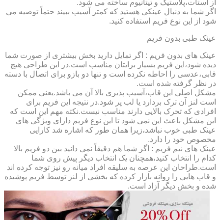
از استات،پلاستیک و تیتانیوم ساخته می شود.
اگر شما به دنبال عینکی هستید که کمتر آسیب ببیند حتماً توصیه می
شود از این نوع فریم استفاده کنید.
عینک طبی بدون فریم
عینک های بدون فریم : اگر تمایل دارید بخش بیشتری از صورت شما
دیده شود،این فریم بسیار برایتان مناسب است.در این طراحی هیچ
قابی،عدسی را احاطه نکرده است و تنها دو بازو برای اتصال با دسته
در نظر گرفته شده است.
مشکل اصلی این قاب،آسیب پذیری بالا آن می باشد.یعنی ممکن
است لنز آن ترک بردارد یا لب پر شود.در نتیجه این فریم برای
افرادی که تحرک بالایی دارند مناسب نیست.نکته مهم این است که
این مشکل باعث این نمی شود تا این نوع فریم دارای ویژگی های
عینک طبی خوب نباشد،زیرا همان طور که اشاره شد کارایی
مخصوص خود را دارد.
عینک های نیم فریم : اگر شما هم دقیقاً نمی دانید بین دو فریم بالا
کدام را انتخاب کنید،همچنان یک انتخاب دیگر پیش روی شما
است.طراحان این عرصه به سلیقه افراد میانه رو نیز توجه کرده اند
و قاب هایی را روانه بازار کرده که بخشی از لنز توسط فریم پوشیده
شده و بخش دیگر آزاد است.