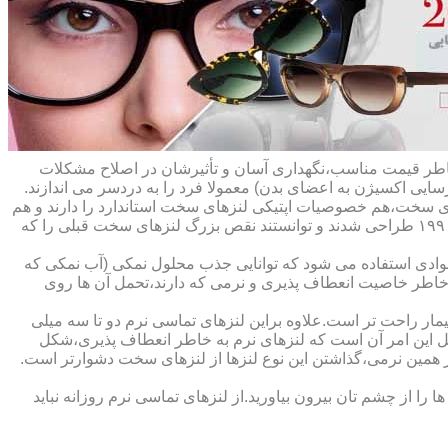
ه خاطر قیمت مناسب،نگهداری آسان و تأثیرشان در اصلاح مشکلات
سایی اکسیژن به اعضای بدن) معمولا فرد را به دردسر می اندازند.
ای سخت،هم خصوصیات اپتیکی لنزهای سخت استاندارد را دارند و هم
راحت تر هستند.در حقیقت این لنزها که از پلیمرهای نفوذپذیر به اکسیژن ساخته شده اند،در اواخر دهه ی ۱۹۷۰ و در طول دهه های ۱۹۸۰ و ۱۹۹۰ طراحی شدند و توانستند نقص بزرگ لنزهای سخت قبلی را که
وادی استفاده می شود که توانایی جذب محلول نمکی (آب نمکی که
 خاطر خاصیت انعطاف پذیری و نرمی که دارند،تحمل آن ها روی
مار راحت تر است.علاوه براین لنزهای تماسی نرم دو تا سه میلی
لیل این امر آن است که لنزهای نرم به خاطر انعطاف پذیری،شکل
اطر همین نرمی،گذاشتن این نوع لنزها از لنزهای سخت دشوارتر است.
ا از چشم تان بیرون بیاورید.از لنزهای تماسی نرم روزانه نباید