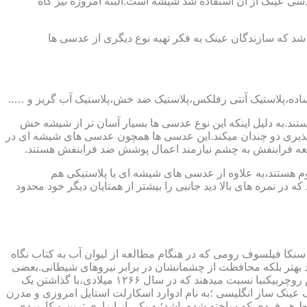
ابندایی ترین ماده ای که در ساخت عدسی عینک از آن استفاده شد شیشه است.البته امروزه نیز گاه
 که سازندگان عینک به فکر تهیه نوع دیگری از عدسی ها
ند.به دلیل اینکه این نوع عدسی ها بسیار آسان تر از شیشه خش
ذیری دو چندان میکند.این عدسی ها همچون عدسی های شیشه ای در
اشعه فرابنفش به چشم نیازمند اعمال پوشش ضد فرابنفش هستند.
م هستند،به علاوه از عدسی های شیشه ای یا پلاستیکی هم
 در نمره های بالا دید جانبی را بیشتر از همتایان دیگر خود محدود
سنکا فیلسوف رومی که در هنگام مطالعه از لیوان آب به کتاب نگاه
د بهتر بلکه محافظت از چشمانشان در برابر نیروهای شیطانی.بعضی
دیگر عقیده دارند اولین عینک توسط سالوینو دارماتی اهل ایتالیا در سال ۱۲۸۴ میلادی ساخته شده،برخی دیگر اختراع عینک را به مردی به نام روچربیکنبا نسبت میدهند که در سال ۱۲۶۶ میلادی،با گذاشتن یک
وط و کلمات را درشت تر و واضح تر می دید.اما چیزی که مشخص است این است که در سال ۱۷۲۷ میلادی یک عینک ساز انگلیسی ؛به نام ادوارد اسکارلت استایل امروزی و مدرن
 هر فردی که ساخته شده باشد؛به یکی از ابزاری ترین و کاربردی