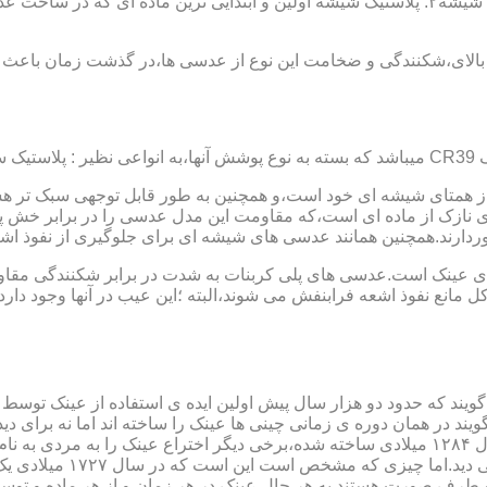
عدسی یا لنز :جنس عدسی عینکها از دو دسته ی کلی ساخته شده :۱ : شیشه۲: پلاستیک شیشه اولین و 
الای،شکنندگی و ضخامت این نوع از عدسی ها،در گذشت زمان باعث شد
ز همتای شیشه ای خود است،و همچنین به طور قابل توجهی سبک تر هست
نازک از ماده ای است،که مقاومت این مدل عدسی را در برابر خش پ
خوردارند.همچنین همانند عدسی های شیشه ای برای جلوگیری از نفوذ 
 های عینک است.عدسی های پلی کربنات به شدت در برابر شکنندگی مقاو
مانع نفوذ اشعه فرابنفش می شوند،البته ؛این عیب در آنها وجود دارد که
یند که حدود دو هزار سال پیش اولین ایده ی استفاده از عینک توسط 
 در همان دوره ی زمانی چینی ها عینک را ساخته اند اما نه برای دی
گوی شیشه ای روی کتاب خط
و طرف صورت هستند.به هر حال عینک در هر زمان و از هر ماده و توسط