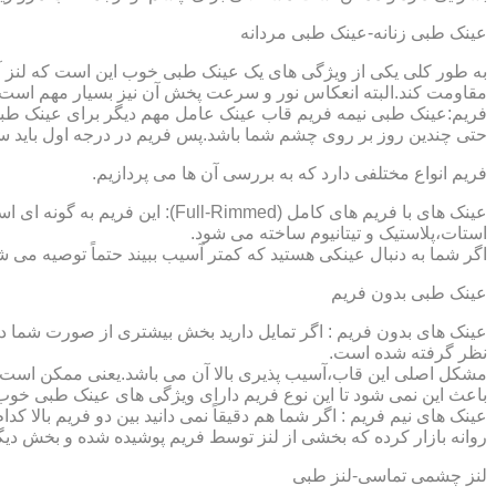
عینک طبی زنانه-عینک طبی مردانه
به طور کلی یکی از ویژگی های یک عینک طبی خوب این است که لنز آ
مقاومت کند.البته انعکاس نور و سرعت پخش آن نیز بسیار مهم است ک
فریم:عینک طبی نیمه فریم قاب عینک عامل مهم دیگر برای عینک طبی
حتی چندین روز بر روی چشم شما باشد.پس فریم در درجه اول باید س
فریم انواع مختلفی دارد که به بررسی آن ها می پردازیم.
عینک های با فریم های کامل (ed
استات،پلاستیک و تیتانیوم ساخته می شود.
اگر شما به دنبال عینکی هستید که کمتر آسیب ببیند حتماً توصیه می شو
عینک طبی بدون فریم
عینک های بدون فریم : اگر تمایل دارید بخش بیشتری از صورت شما دی
نظر گرفته شده است.
مشکل اصلی این قاب،آسیب پذیری بالا آن می باشد.یعنی ممکن است لنز
باعث این نمی شود تا این نوع فریم دارای ویژگی های عینک طبی خوب
عینک های نیم فریم : اگر شما هم دقیقاً نمی دانید بین دو فریم بالا 
روانه بازار کرده که بخشی از لنز توسط فریم پوشیده شده و بخش دیگ
لنز چشمی تماسی-لنز طبی