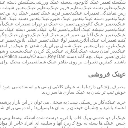
شکسته,تعمیر عینک کائوچویی,دسته عینک ورزشی,شکستن دسته عین
عینک,تنظیم دسته عینک,تنظیم فریم عینک,تنظیم عینک,تعمیر شیشه ع
ریبن,نمایندگی تعمیرات عینک,تعمیر فریم عینک,تعمیر عینک ری بن,ت
عینک,تعمیر دسته عینک,تعمیر عینک طبی,عینک,تعمیر دسته عینک افت
عینک,تعمیر عینک کائوچویی,تعمیرات عینک در تهران,تعمیرات عینک,
عینک,تعمیر شیشه عینک آفتابی,تعمیر قاب عینک,تعمیر دسته عینک 
عینک,تعمیر عینک آفتابی,تعمیر فریم عینک,لولا عینک,جوش عینک,چگون
کنیم,تعمیرات عینک آنلاین,تعمیر لولا عینک,تعمیر عینک آنلاین,تعمیر ع
عینک غرب تهران,تعمیر عینک شمال تهران,پاره شدن نخ عینک,در آم
عینک,در آمدن دسته عینک,آبکاری عینک,رنگ کردن عینک,شست و ش
باشد.با کمترین تغییرات بر روی ظاهر عینک شما,تعمیرات مجیک بر
عینک فروشی
مصرف پزشکی دارد،اما به عنوان کالایی زینتی هم استفاده می شود.ا
خوش تیپ تر شدن به عینک سازی ها سر زدید
خرید عینک،کار پر ریسکی ست؛ به سختی می توان در این بازار پرشده 
اعتماد باشید و چشمان خودتان را به آن ها بسپارید؛ راه دومی برای 
عینک از دو عدسی و یک قاب یا فریم درست شده استکه توسط بینی و گو
جنس :عینک ها بسته به نوع کاربرد آنها و سلیقه ای افراد خاص از مواد