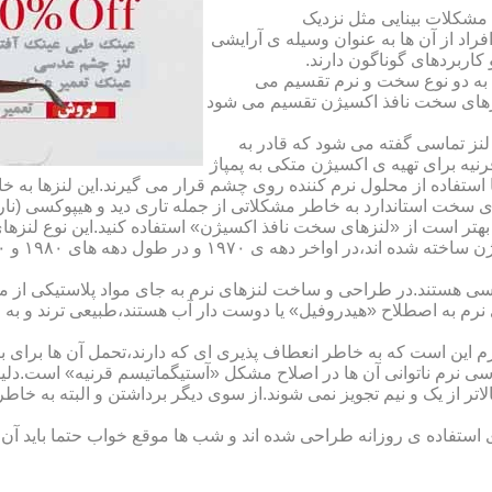
مشکلات بینایی مثل نزدیک
راد از آن ها به عنوان وسیله ی آرایشی
اربردهای گوناگون دارند.
 به دو نوع سخت و نرم تقسیم می
نزهای سخت نافذ اکسیژن تقسیم می شود
لنز تماسی گفته می شود که قادر به
قرنیه برای تهیه ی اکسیژن متکی به پمپاژ
ا استفاده از محلول نرم کننده روی چشم قرار می گیرند.این لنزها ب
ی سخت استاندارد به خاطر مشکلاتی از جمله تاری دید و هیپوکسی (نار
بهتر است از «لنزهای سخت نافذ اکسیژن» استفاده کنید.این نوع لنزه
ی هستند.در طراحی و ساخت لنزهای نرم به جای مواد پلاستیکی از م
 نرم به اصطلاح «هیدروفیل» یا دوست دار آب هستند،طبیعی ترند و به
این است که به خاطر انعطاف پذیری ای که دارند،تحمل آن ها برای بی
تماسی نرم ناتوانی آن ها در اصلاح مشکل «آستیگماتیسم قرنیه» است.د
لاتر از یک و نیم تجویز نمی شوند.از سوی دیگر برداشتن و البته به خ
تفاده ی روزانه طراحی شده اند و شب ها موقع خواب حتما باید آن ها ر