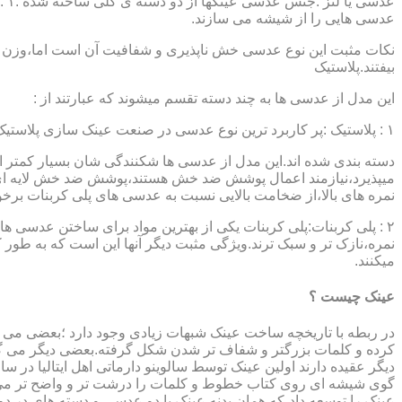
عدسی هایی را از شیشه می سازند.
نکات مثبت این نوع عدسی خش ناپذیری و شفافیت آن است اما،وزن ب
بیفتند.پلاستیک
این مدل از عدسی ها به چند دسته تقسم میشوند که عبارتند از :
۱ : پلاستیک :پر کاربرد ترین نوع عدسی در صنعت عینک سازی پلاستیک CR39 میباشد که بسته به نوع پوشش آنها،به انواعی نظیر : پلاستیک ساده،پلاستیک آنتی رفلکس،پلاستیک ضد خش،پلاستیک آب گریز و …..
دسته بندی شده اند.این مدل از عدسی ها شکنندگی شان بسیار کمتر ا
میپذیرد،نیازمند اعمال پوشش ضد خش هستند،پوشش ضد خش لایه ای 
نمره های بالا،از ضخامت بالایی نسبت به عدسی های پلی کربنات بر
۲ : پلی کربنات:پلی کربنات یکی از بهترین مواد برای ساختن عدسی
نمره،نازک تر و سبک ترند.ویژگی مثبت دیگر آنها این است که به طور کل 
میکنند.
عینک چیست ؟
در ربطه با تاریخچه ساخت عینک شبهات زیادی وجود دارد ؛بعضی می گو
کرده و کلمات بزرگتر و شفاف تر شدن شکل گرفته.بعضی دیگر می گویند
عینک را توسعه داد،که همان بدنه عینک با دو عدسی و دسته های در د