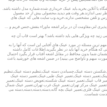
ا آنلاین بخرید.باید عینک خریداری شده،شماره مدل داشته باشد.
خطر نمی اندازند.هر وقت هم دیدید،محصولی بیش از حد معمول
آدرس و تلفن مشخصی ندارند،خرید.وب سایت هایی که عینک های
پذیری لنز،مقاومت آن در برابر اشعه ماوراء بنفش،جنس فریم و …
 زنید چه ویژگی هایی باید داشته باشد؟ بهتر است قاب آن چه
هم ترین مسئله در مورد عینک های آفتابی این است که آنها را به
 که هنگام خرید آنها باید در نظر بگیرید،اطلاعات کامل داشته
مان شما بدون محافظ در مقابل اشعه آفتاب قرار بگیرد احتمال
به صورت مبهم و ناواضح می بینید) در ضمن اشعه های خورشید باعث
ی,شکستن دسته عینک,چسباندن دسته عینک,تنظیم دسته عینک,تنظیم
ینک,تعمیر دسته عینک,تعمیر عینک طبی,عینک,تعمیر دسته عینک
عمیر قاب عینک,تعمیر دسته عینک شکسته,تعویض دسته عینک,تعمیر
ن,تعمیر عینک مرکز تهران,تعمیر عینک غرب تهران,تعمیر عینک شمال
 عینک فلزی,تعمیر عینک بچه گانه,دسته,دسته,دسته,دسته می
 خدمت شماست.