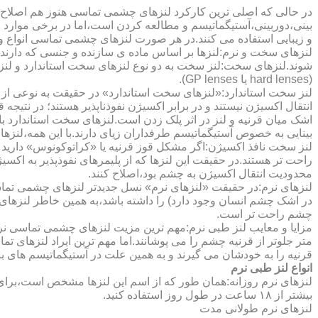
در حالی که اصلی ترین کارکرد لنزهای چشمی تماسی هنوز هم اصلاح 
بینی،دوربینی،آستیگماتیسم و مطالعه کردن است،اما در برخی موارد اف
و زیبایی استفاده می کنند.در هر صورت لنزهای چشمی تماسی انواع و ک
لنزهای سخت و نرم:لنزها بر اساس ماده ی سازنده و جنسی که دارند
شوند.لنزهای سخت:لنز سخت به دو نوع لنزهای سخت استاندارد و ل
(hard lenses یا GP lenses).
لنز سخت استاندارد:«لنزهای سخت استاندارد» در حقیقت به نوعی از 
انتقال اکسیژن نیستند و در برابر اکسیژن نفوذناپذیر هستند؛ در نتیجه 
اشک میان قرنیه و لنز در اثر پلک زدن است.لنزهای سخت استاندارد ب
بینایی به خصوص آستیگماتیسم طرفداران زیای دارند.با این همه،لنزها
لنز سخت نافذ اکسیژن:اگر مشکل قوز قرنیه یا «کراتوکونوس» دارید 
محدودیت انتقال اکسیژن به چشم بود،اصلاح کنند.
لنزهای نرم:در حقیقت «لنزهای نرم» نسل جدیدتر لنزهای چشمی تماس
در اشک چشم انسان وجود دارد) را داشته باشد،به همین خاطر لنزهای
چشم راحت تر است.
مزایا و معایب لنز طبی نرم:مهم ترین مزیت لنزهای چشمی تماسی نرم 
متر جلوتر از قرنیه چشم را می پوشانند.اما مهم ترین ایراد لنزهای 
قرنیه را به خودشان می گیرند و به همین علت در آستیگماتیسم های با
انواع لنز طبی نرم
لنزهای نرم روزانه:همان طور که از اسم این لنزها مشخص است،برای اس
بیشتر از ۱۸ ساعت در طول روز استفاده کنید.
لنزهای نرم طولانی مدت