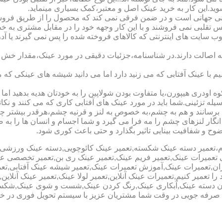
شوید.این کار به خرید عینک اصل و معتبر،کمک بسیاری مینماید.
هانی است و در ضمن فرقی نمی کند که محصول را از طریق فروشگاه ی
س تقلبی نمی فروشند و با این کار وجهه خود را در مقابل مشتری به 
 سایت های اینترنتی که کالاهای فروخته شده را پس نمی گیرند یا 
ه اصالت دارند.در شناسنامه،جزئیات دقیقی در مورد عینک،مقدار خش 
ا عینک آفتابی که می زنید دارد اما می دانید شیشه های عینکی که می
 اودری هیپورن،یا متفاوت بودن شولاپین را به خودتان هدیه بدهید اما م
ه تزئینی.شما باید در مورد عینک های آفتابی کاری که می کنند و نکاتی
برسانند و هم به چشم،به خصوص به لنز و قرنیه چشم،هرقدر بیشتر چش
ری انگار لنزهای چشم را مه فرا می گیرد و شما اجسام و انسان ها را 
ح و شفافیت بینایی تاثیر بگذارد و حتی باعث کوری شود.
نیوم،تعمیر دسته عینک شکسته,تعمیر عینک کائوچویی,دسته عینک ورزش
ی تعمیرات عینک,تعمیر فریم عینک,تعمیر عینک ری بن,تعمیر تخصصی ع
هران,تعمیرات عینک,آموزش تعمیرات عینک,تعمیر شیشه عینک آفتابی,ت
ا تعمیر کنیم,تعمیرات عینک آنلاین,تعمیر لولا عینک,تعمیر عینک آنلای
دن دسته عینک,آبکاری عینک,رنگ کردن عینک,شست و شوی عینک,شکستن
ای صرفه جویی در وقت شما مشتریان عزیز با سیستم تحویل فوری در