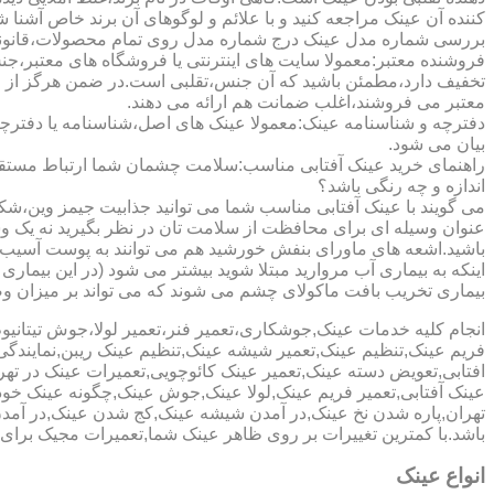
کننده آن عینک مراجعه کنید و با علائم و لوگوهای آن برند خاص آشنا 
بررسی شماره مدل عینک درج شماره مدل روی تمام محصولات،قانونی ج
فروشنده معتبر:معمولا سایت های اینترنتی یا فروشگاه های معتبر،جن
تخفیف دارد،مطمئن باشید که آن جنس،تقلبی است.در ضمن هرگز از وب
معتبر می فروشند،اغلب ضمانت هم ارائه می دهند.
دفترچه و شناسنامه عینک:معمولا عینک های اصل،شناسنامه یا دفترچ
بیان می شود.
راهنمای خرید عینک آفتابی مناسب:سلامت چشمان شما ارتباط مستقیم ب
اندازه و چه رنگی باشد؟
می گویند با عینک آفتابی مناسب شما می توانید جذابیت جیمز وین،شکوه
عنوان وسیله ای برای محافظت از سلامت تان در نظر بگیرید نه یک وسیل
باشید.اشعه های ماورای بنفش خورشید هم می توانند به پوست آسیب 
اینکه به بیماری آب مروارید مبتلا شوید بیشتر می شود (در این بیما
بیماری تخریب بافت ماکولای چشم می شوند که می تواند بر میزان وضو
انجام کلیه خدمات عینک,جوشکاری،تعمیر فنر،تعمیر لولا،جوش تیتا
فریم عینک,تنظیم عینک,تعمیر شیشه عینک,تنظیم عینک ریبن,نمایندگ
افتابی,تعویض دسته عینک,تعمیر عینک کائوچویی,تعمیرات عینک در ت
عینک آفتابی,تعمیر فریم عینک,لولا عینک,جوش عینک,چگونه عینک خود ر
تهران,پاره شدن نخ عینک,در آمدن شیشه عینک,کج شدن عینک,در آم
باشد.با کمترین تغییرات بر روی ظاهر عینک شما,تعمیرات مجیک بر
انواع عینک