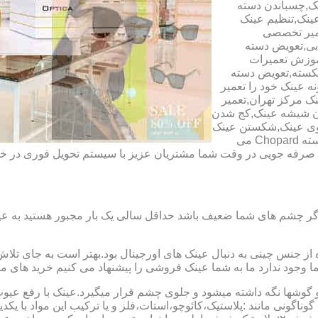
ک,چسباندن دسته
ینک,تنظیم عینک
عمیر تخصصی
ابی,تعویض دسته
آموزش تعمیرات
شکسته,تعویض دسته
ه عینک خود را تعمیر
ینک مرکز تهران,تعمیر
دن شیشه عینک,کج شدن
وی عینک,شکستن عینک
فلزی,تعمیر عینک بچه گانه,دسته Rey Ban,دسته AO,دسته Police,دسته Chopard می
ای صرفه جویی در وقت شما مشتریان عزیز با سیستم تحویل فوری در
گر چشم های شما ضعیف باشد حداقل سالی یک بار مجبور هستید به عین
از جنس چینی به دنبال عینک های اورجینال بود.بهتر است به جای تلا
شما وجود ندارد ما به شما عینک فروشی را پیشنهاد می کنیم خرید های م
شها نگه داشته میشود و جلوی چشم قرار میگیرد.عینک با رفع عیوب ان
 گوناگونی مانند :پلاستیک،کائوچو،استات،فلز و یا ترکیب این مواد با ی