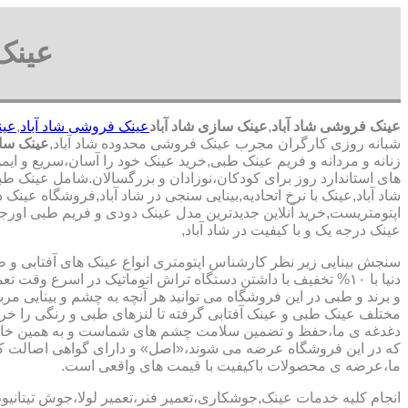
عینک
عینک فروشی شاد آباد
,
عینک سازی شاد آباد
عینک فروشی شاد آباد
,
عین
شبانه روزی کارگران مجرب عینک فروشی محدوده شاد آباد,
عینک ساز
زنانه و مردانه و فریم عینک طبی,خرید عینک خود را آسان،سریع و ای
های استاندارد روز برای کودکان،نوزادان و بزرگسالان.شامل عینک طبی
شاد آباد,عینک با نرخ اتحادیه,بینایی سنجی در شاد آباد,فروشگاه عین
اپتومتریست,خرید آنلاین جدیدترین مدل عینک دودی و فریم طبی اورجینا
عینک درجه یک و با کیفیت در شاد آباد,
سنجش بینایی زیر نظر کارشناس
اپتومتری انواع عینک های آفتابی و 
دنیا با ۱۰% تخفیف با داشتن دستگاه تراش اتوماتیک در اسرع وقت 
و برند و طبی در این فروشگاه می توانید هر آنچه به چشم و بینایی مر
مختلف عینک طبی و عینک آفتابی گرفته تا لنزهای طبی و رنگی را خری
دغدغه ی ما،حفظ و تضمین سلامت چشم های شماست و به همین خا
که در این فروشگاه عرضه می شوند،«اصل» و دارای گواهی اصالت کا
ما،عرضه ی محصولات باکیفیت با قیمت های واقعی است.
انجام کلیه خدمات عینک,جوشکاری،تعمیر فنر،تعمیر لولا،جوش تیتانیو