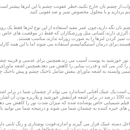
اب،از چشم تان خارج نکنید،خطر عفونت چشم با این لنزها بیشتر است و 
چشم بردارید و با محلول مخصوص تمیز و ضدعفونی کنید.
 تان نگه دارید،چون عمر مفید استفاده از این نوع لنزها فقط یک روز
 آلرژی دارند،کسانی مثل ورزشکاران که فقط در موقعیت های خاص می خ
میز کردن لنزها را به صورت روزانه ندارند،مناسب هستند.
م هستند،برای درمان آستیگماتیسم استفاده می شوند اما با این همه کار
ا کدر می کند و قدرت بینایی را کاهش می دهد.همچنین اشعه ماورای 
می وابسته به اشعه ماورای بنفش شامل ناخنک چشم و پیش ناخنک 
ی است.یک عینک آفتابی استاندارد می تواند از چشمان شما در برابر 
هایی که یک عینک آفتابی استاندارد باید داشته باشد می توان به محافظت 100 درصد در برابر اشعه ف
ک فیلم شیمیایی خاص پوشانده شده که میزان شدت نور را کاهش می دهند 
 های خیره کننده به چشمان شما می شوند و درنتیجه شما می توانید با 
دسته عینک قرار می گیرند و اندازه،فونت نوشتاری و رنگ ثابتی دارند.
 می شود.مثلا به جای نوشته اند:.این نوع خطاها،خبر از تقلبی بودن ع