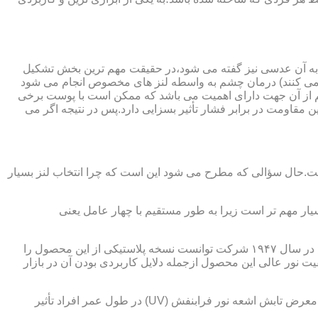
 به آن عدسی نیز گفته می شود،در حقیقت مهم ترین بخش تشکیل
ده می کنند) درمان چشم به واسطه لنز های مخصوص انجام می شود
م از آن جهت دارای اهمیت می باشد که ممکن است با پوست برخی
مقاومت در برابر فشار تأثیر بسزایی دارد.پس در نتیجه اگر می
 است.حال سؤالی که مطرح می شود این است که چرا انتخاب لنز بسیار
یار مهم تر است زیرا به طور مستقیم با چهار عامل یعنی
در قدیم از عدسی شیشه ای استفاده می شد،اما شیشه بسیار سنگین بوده و همچنین به راحتی شکسته و به چشم آسیب می رساند.در نهایت در سال ۱۹۴۷ شرکت توانست نسخه پلاستیکی از این محصول را
 نور عالی این محصول ازجمله دلایل کاربردی بودن آن در بازار
عامل بعدی که جزء اصلی ترین ویژگی های عینک طبی است،مقاومت در برابر اشعه UV در هر دو نوع A و B می باشد.قطعاً قرار گرفتن در معرض تابش اشعه نور فرابنفش (UV) در طول عمر افراد تأثیر