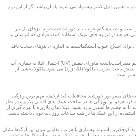
به همین دلیل کمتر پیشنهاد می شوند.یادتان باشد اگر از این نوع
 است و شب،هنگام خواب،باید دور انداخته شوند.لنزهای یک بار
واهند از لنز به جای عینک استفاده کنند،افرادی که لنزشان به
ایی برای اصلاح عیوب آستیگماتیسم به اندازه ی لنزهای سخت نافذ
چشم و خطرات اشعه ماورای بنفش نور خورشید اشعه ماورای بنفش نور خورشید به پوست آسیب می زند.همچنین برای عدسی و قرنیه چشم مضراست.اشعه ماورای بنفش (UV) احتمال ابتلا به بیماری آب
بنفش باعث تخریب ماکولا (لکه زرد) می شود.ماکولا بخشی از
چشم است.
اشعه های مضر نور خورشید محافظت کند.ازجمله مهم ترین ویژگی
رابنفش خورشید و پلاریزه بودن آن اشاره کرد.هردو این ویژگی ها در ساخت عینک های آفتابی پلاریزه در نظر
تا به چشم ها آسیبی وارد نشود.عینک های پلاریزه با بهره گیری از
استفاده از این عینک ها در همه ساعات روز دید خوبی داشته باشید.
کوچکترین اشتباه نوشتاری یا هر نوع تفاوتی میان این لوگوها،نشان
ینک می دهد.همچنین پیش از خرید عینک،به وب سایت کارخانه تولید