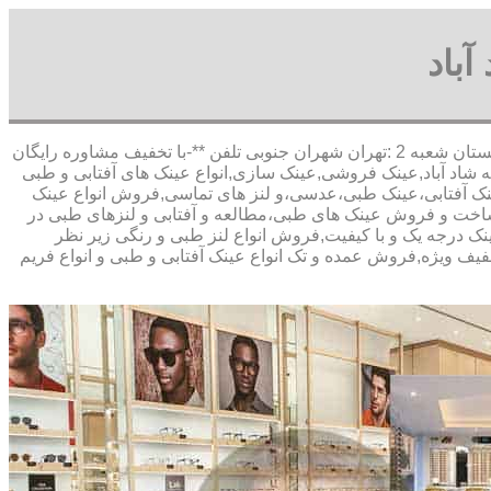
باد
,آدرس شعبه 1 :تهران شاهین شمالی بیست متری گلستان شعبه 2 :تهران شهران جنوبی تلفن **-با تخفیف مشاوره رایگان
شاد آباد,عینک فروشی,عینک سازی,انواع عینک های آفتابی و طبی
 عینک آفتابی،عینک طبی،عدسی،و لنز های تماسی,فروش انواع عینک
اد,ساخت و فروش عینک های طبی،مطالعه و آفتابی و لنزهای طبی در
عینک درجه یک و با کیفیت,فروش انواع لنز طبی و رنگی زیر نظر
تخفیف ویژه,فروش عمده و تک انواع عینک آفتابی و طبی و انواع فریم