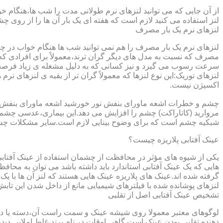
از آن جایی که می توانید لنزهای نرم طولانی مدت را شب ها،هنگام خو
لنز استفاده می کنید لازم است که هفته ای یک بار آن ها را از روی 
لنزهای نرم یک بار مصرف
لنزهای نرم یک بار مصرف را هم نمی توانید شب ها هنگام خواب در چشم
مصرف که نسبت به مدل های دیگر گران ترند،معمولاً برای افرادی که
سرعت رسوب می گیرد و نیز کسانی که به دلیل مشغله ی زیاد فرصت ت
لنزهای توریک:این نوع لنزها که معمولاً گران تر از بقیه ی لنزهای نر
اکسیژن نیست.
مروارید (کاتاراکت) چشم را افزایش می دهد.این بیماری،عدسی چشم ر
شبکیه چشم است که برای وضوح بینایی لازم است.سایر مشکلات چش
عینک آفتابی پلاریزه چیست؟
یکی از شیوه های مؤثر در محافظت از چشمان استفاده از عینک آفتاب
گرفته شده اند.عینک های پلاریزه عینک هایی هستند که لنز آن ها با ی
لنزهای پوشانده شده با فیلترهای شیمیایی مانع از داخل شدن این تابش
تشخیص عینک آفتابی اصل از تقلبی
لوگوهای معتبر معمولا روی شیشه عینک و سمت راست آن،دسته یا داخل 
دهنده تقلبی بودن عینک است.گاهی اوقات در نام برند،غلط املایی دیده