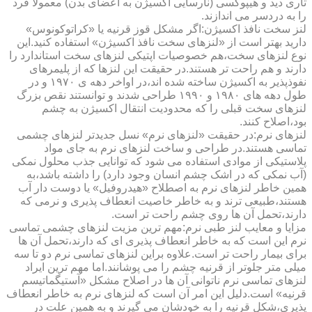
تاری دید و هیپوکسی (نارسایی اکسیژن به اعضای بدن) معمولا فرد
را به دردسر می اندازند.
لنز سخت نافذ اکسیژن:اگر مشکل قوز قرنیه یا «کراتوکونوس»
دارید بهتر است از «لنزهای سخت نافذ اکسیژن» استفاده کنید.این
نوع لنزهای سخت،هم خصوصیات اپتیکی لنزهای سخت استاندارد را
دارند و هم راحت تر هستند.در حقیقت این لنزها که از پلیمرهای
نفوذپذیر به اکسیژن ساخته شده اند،در اواخر دهه ی ۱۹۷۰ و در
طول دهه های ۱۹۸۰ و ۱۹۹۰ طراحی شدند و توانستند نقص بزرگ
لنزهای سخت قبلی را که محدودیت انتقال اکسیژن به چشم
بود،اصلاح کنند.
لنزهای نرم:در حقیقت «لنزهای نرم» نسل جدیدتر لنزهای چشمی
تماسی هستند.در طراحی و ساخت لنزهای نرم به جای مواد
پلاستیکی از موادی استفاده می شود که توانایی جذب محلول نمکی
(آب نمکی که در اشک چشم انسان وجود دارد) را داشته باشد،به
همین خاطر لنزهای نرم به اصطلاح «هیدروفیل» یا دوست دار آب
هستند،طبیعی ترند و به خاطر خاصیت انعطاف پذیری و نرمی که
دارند،تحمل آن ها روی چشم راحت تر است.
مزایا و معایب لنز طبی نرم:مهم ترین مزیت لنزهای چشمی تماسی
نرم این است که به خاطر انعطاف پذیری ای که دارند،تحمل آن ها
برای بیمار راحت تر است.علاوه براین لنزهای تماسی نرم دو تا سه
میلی متر جلوتر از قرنیه چشم را می پوشانند.اما مهم ترین ایراد
لنزهای تماسی نرم ناتوانی آن ها در اصلاح مشکل «آستیگماتیسم
قرنیه» است.دلیل این امر آن است که لنزهای نرم به خاطر انعطاف
پذیری،شکل قرنیه را به خودشان می گیرند و به همین علت در