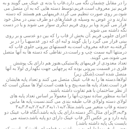
را در مقابل چشمان نگه می دارد،قاب یا بدنه ی عینک می گویند و به
فریم نیز معروف است.فریم،توسط دسته هایی که به آن متصل می
شود،بر روی صورت تنظیم می گردد.فریمهایی هم هستند که دسته
ندارند و در عوض به وسیله ی فشارهای دو طرف بینی در محل خود
قرار می گیرند ویا بر روی فریم دیگری سوار می شوند و یا در دست
نگه داشته می شوند
اجزای جلویی فریم :آن بخش از قاب را که بین دو عدسی و بر روی
بینی قرار می گیرد را پل گویند و لبه ای که دور عدسیهـا را در بر
گرفته،به حدقه معروف است.به قسمتهای بیرونی جلوی قاب که
درمنتها الیه سمت چپ و راست،در نقاطی که دسته ها به آنها متصل
می شوند،می گویند.
تعداد معدودی از فریمهای پلاستیکی،هنوز هم دارای یک پوشش
فلزی در قسمت بیرونی بوده که پرچهایی جهت نگهداری لولا به آنها
متصل شده است.(شکل زیر)
لولاها،دسته ها را به قاب عینک متصل می کنند و تعداد پایه هایشان
فرد است.تعداد پایه ها،سه،پنج و یا هفت است.لولا ها ممکن است که
از نظر ساختمان با هم تفاوت داشته باشند.
اما،به منظور ساده نمودن،آنها را معمولاً بر اساس تعداد پایه های
لولای دسته ولولای قاب طبقه بندی می کنند.نسبت پایه ها مابین
دسته و قاب متغیر می باشد.مثلاً،۲به۱،۱به۲،۳به۲،۲به۳،۴به۳
و۳به۴٫(برای مثال،اگر دسته،دارای یک پایه باشد،آنگاه قاب عینک دو
پایه دارد و بر عکس اگر قاب عینک دارای دو پایه باشد،دسته می
بایست یک پایه داشته باشد.)
بعضی از فریمها دارای پد می باشند.پد،قطعه ای پلاستیکی است که