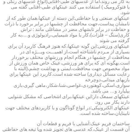
به کار می روند،اما از عدسیهای طبی-آفتابی(انواع عدسیهای رنگی و
یا فتوکرومیک ) استفاده می کنند عینکهای طبی-آفتابی گفته می
شود.
عینکهای صنعتی و یا حفاظتی:این دسته از عینکها،همان طور که از
نامشان پیداست،جهت محافظت از چشمها در برابر برخورد با ذرات
و حفاظت در برابر تابشهای مضر در مشاغلی مانند : تراش
کاری(سنگ – فلزات)،کار با مواد شیمیایی،رادیولوژی و…،به کار
گرفته می شوند
عینکهای ورزشی:این گونه عینکها،که هنوز فرهنگ کاربرد آن برای
بسیاری از مـردم ناشناخته است،از اهمیـــت ویـــژه ای در
محافظت از چشمها در هنگام انجام ورزشهای مختلف برخوردار
است.به­گونه ای که برای هر ورزشی،عینک خاص همان ورزش از
مواد مخصوص جهت محافظت،ایمنی و بهداشت چشم،(البته با
رعایت مسائل دیداری) ساخته شده است.کاربرد این عینکها برای
بازیهای میدانی،دوچرخه
سواری،اسکی،کوهنوردی،غواصی،شنا،شکار،ماهی گیری،بازی
بیلیارد و… می باشد.
عینکهای سمعک دار:این عینکها،برای اشخاصی که مشکل شنوایی
دارند بکار می رود.
عینکهای الکترونیکی:در انواع گوناگون و با کاربردهای مختلف جهت
نابینایان،ساخته شده است.
ساختمان فریم عینک:آشنایی با فریم و قطعات آن
آن قسمت از عینک،که عدسی های تجویز شده ویا تیغه های حفاظتی