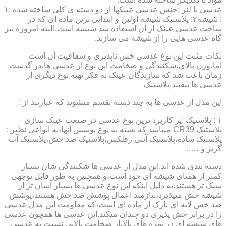
عدسی یا لنز :جنس عدسی عینکها از دو دسته ی کلی ساخته شده :۱
: شیشه۲: پلاستیک شیشه اولین و ابندایی ترین ماده ای که در
ساخت عدسی عینک از آن استفاده شد شیشه است.البته امروزه نیز
گاه عدسی هایی را از شیشه می سازند.
نکات مثبت این نوع عدسی خش ناپذیری و شفافیت آن است
اما،وزن بالای،شکنندگی و ضخامت این نوع از عدسی ها،در گذشت
زمان باعث شد که سازندگان عینک به فکر تهیه نوع دیگری از
عدسی ها بیفتند.پلاستیک
این مدل از عدسی ها به چند دسته تقسم میشوند که عبارتند از :
۱ : پلاستیک :پر کاربرد ترین نوع عدسی در صنعت عینک سازی
پلاستیک CR39 میباشد که بسته به نوع پوشش آنها،به انواعی نظیر :
پلاستیک ساده،پلاستیک آنتی رفلکس،پلاستیک ضد خش،پلاستیک آب
گریز و …..
دسته بندی شده اند.این مدل از عدسی ها شکنندگی شان بسیار
کمتر از همتای شیشه ای خود است،و همچنین به طور قابل توجهی
سبک تر هستند.به دلیل اینکه این نوع عدسی ها بسیار آسان تر از
شیشه خش میپذیرد،نیازمند اعمال پوشش ضد خش هستند،پوشش
ضد خش لایه ای نازک از ماده ای است،که مقاومت این مدل عدسی
را در برابر خش پذیری دو چندان میکند.این عدسی ها همچون عدسی
های شیشه ای در نمره های بالا،از ضخامت بالایی نسبت به عدسی