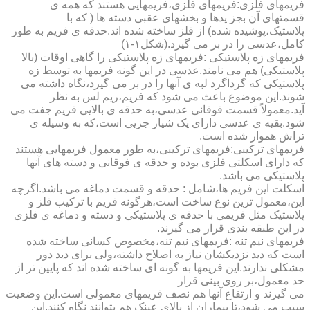
فریمهای فلزی:فریمهای فلزی،فریمهایی هستند که همه ی
قسمتهای آن بجز پدها و بخشهای عقبی دسته ها ( که با
پلاستیک،پوشیده شده) از فلز ساخته شده اند.حدقه ی فریم به طور
کامل،عدسی را در بر می گیرد.(شکل۱-۱)
فریمهای زه پلاستیکی :فریمهای زه پلاستیکی را گاهی اوقات (بالا
پلاستیکی) هم می نامند.عدسی در این گونه فریمها به توسط زه
پلاستیکی که گرداگرد لبه ی آنها را در بر می گیرد،نگاه داشته می
شوند.این موضوع باعث می شود که فریم،ریم لس به نظر
آید.معمولاً قسمت فوقانی عدسی،به حدقه ی بالایی فریم جفت می
شود.بقیه ی عدسی دارای یک شیار جزیی است،که به وسیله ی
تراش هموار شده است.
فریمهای ترکیبی:فریمهای ترکیبی،به طور معمول فریمهایی هستند
که دارای اسکلتی فلزی بوده و حدقه ی فوقانی و دسته های آنها
پلاستیکی می باشد.
اسکلت این فریم ها،شامل : حدقه و قسمت دماغه می باشد.اگرچه
این،معمول ترین نوع ساخت است،هرگونه فریم با ترکیب فلز و
پلاستیک مثل فریمی با حدقه ی پلاستیکی و دسته و دماغه ی فلزی
در این طبقه بندی قرار می گیرند.
فریمهای نیم تنه :فریمهای نیم تنه،مخصوص کسانی ساخته شده
است که دید نزدیکشان نیاز به اصلاح داشته،ولی برای دید دور
مشکلی ندارند.این فریمها به گونه ای ساخته شده اند که پایین تر از
حد معمول،بر روی بینی قرار
می گیرند و ارتفاع آنها هم نصف فریمهای معمولی است.این وضعیت
سبب می شود،تا بیماران از بالای عینک هم بتوانند نگاه کنند.این