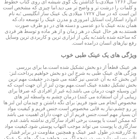
سال ۱۲۶۶ میلادی،با گذاشتن یک گوی شیشه ای روی کتاب خطوط
و کلمات را درشت تر و واضح تر می دید.اما چیزی که مشخص است
این است که در سال ۱۷۲۷ میلادی یک عینک ساز انگلیسی ؛به نام
ادوارد اسکارلت استایل امروزی و مدرن عینک را توسعه داد،که
همان بدنه عینک با دو عدسی و دسته های در دو طرف صورت
هستند.به هر حال عینک در هر زمان و از هر ماده و توسط هر فردی
که ساخته شده باشد؛به یکی از ابزاری ترین و کاربردی ترین وسایل
رفع نیازهای انسان درامده است.
ویژگی های یک عینک طبی خوب
هر عینک قطعاً از دو بخش تشکیل شده است.ما برای بررسی
ویژگی های عینک طبی به شرح این دو بخش خواهیم پرداخت.لنز:
این بخش که به آن عدسی نیز گفته می شود،در حقیقت مهم ترین
بخش تشکیل دهنده عینک است.مهم بودن لنز از آن جهت است که
این وسیله جهت درمان می باشد.(به غیر از افرادی که صرفاً برای
زیبایی از آن استفاده می کنند) درمان چشم به واسطه لنز های
مخصوص انجام می شود فریم: برای نگه داشتن و چیدمان این لنز ها
بر رو چشم،نیاز به قابی مخصوص است.جنس فریم و کیفیت مواد
آن بسیار مهم است.جنس فریم از آن جهت دارای اهمیت می باشد
که ممکن است با پوست برخی افراد سازگاری نداشته باشد.عدم
سازگاری با پوست می تواند موجب التهاب پوستی شود.کیفیت مواد
به کاررفته،در طول عمر عینک و همچنین مقاومت در برابر فشار
تأثیر بسزایی دارد.پس در نتیجه اگر می خواهید ویژگی های یک عینک