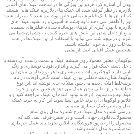
بودن آن اشاره کرد.هردو این ویژگی ها در ساخت عینک های آفتابی
پلاریزه در نظر گرفته شده اند.عینک های پلاریزه عینک هایی هستند
که لنز آن ها با یک فیلم شیمیایی خاص پوشانده شده که میزان شدت
نور را کاهش می دهند تا به چشم ها آسیبی وارد نشود.عینک های
پلاریزه با بهره گیری از لنزهای پوشانده شده با فیلترهای شیمیایی
مانع از داخل شدن این تابش های خیره کننده به چشمان شما می
شوند و درنتیجه شما می توانید با استفاده از این عینک ها در همه
ساعات روز دید خوبی داشته باشید.
تشخیص عینک آفتابی اصل از تقلبی
لوگوهای معتبر معمولا روی شیشه عینک و سمت راست آن،دسته یا
داخل دسته عینک قرار می گیرند و اندازه،فونت نوشتاری و رنگ
ثابتی دارند.کوچکترین اشتباه نوشتاری یا هر نوع تفاوتی میان این
لوگوها،نشان دهنده تقلبی بودن عینک است.گاهی اوقات در نام
برند،غلط املایی دیده می شود.مثلا به جای نوشته اند:.این نوع
خطاها،خبر از تقلبی بودن عینک می دهد.همچنین پیش از خرید
عینک،به وب سایت کارخانه تولید کننده آن عینک مراجعه کنید و با
علائم و لوگوهای آن برند خاص آشنا شوید.این کار به خرید عینک
اصل و معتبر،کمک بسیاری مینماید.
بررسی شماره مدل عینک درج شماره مدل روی تمام
محصولات،قانونی جهانی است و در ضمن فرقی نمی کند که
محصول را از طریق فروشگاه یا آنلاین بخرید.باید عینک خریداری
شده،شماره مدل داشته باشد.