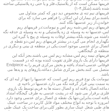
فریمها ممکن است که از پلاستیک،فلز و یا حتی زه پلاستیکی ساخته
شده باشند.(شکل۴-۱)
فریمهای نیم تنه ی مخصوص دید دور که کمتر متداول می
باشند،برای بیماران این امکان را فراهم می سازد که برای
خواندن،از زیر عدسیها نگاه کنند.
فریمهای ریم لس،شبه ریم لس و نیومانت:در فریمهای ریم
لس،عدسیها نه به وسیله ی زه پلاستیکی و نه به وسیله ی حدقه نگه
داشته می شوند.بلکه،بیشتر اوقات به وسیله ی پیچ یا گیره این
نگهداری انجام می گیرد.در بیشتر فریمهای ریم لس،دو نقطه ی
اتصال برای عدسی موجود است.یکی در منطقه ی بینی و دیگری در
منطقه ی گیجگاهی.
فریمهای نیمه ریم لس،مشابه ریم لس می باشند،بجز آنکه این
فریمها دارای یک بازوی فلزی تقویت کننده بوده که در قسمت
فوقانی عدسی،امتداد یافته و بخش مرکزی فریم را به Endpiece
متصل می کنند.بخش مرکزی شامل دماغه،بازوهای پد و پدها می
باشد.
نیومانت یک نوع فریم ریم لس است که عدسیها را تنها از لبه ای که
به سمت بینی قرار گرفته نگه می دارد.عدسیها در ناحیه ی
دماغه،اتصال یافته اند و اتصال دسته ها به فریم،توسط یک بازوی
فلزی برقرار می شود که در پشت عدسی به طرف گیجگاه امتداد
یافته است.بنابراین،تنها یک نقطه ی اتصال برای عدسی وجود دارد.
امروزه با توجه به انواع مختلف مواد قابل کاربرد در ساخت عینک
های طبی شغل عینک سازی بطور کلی،برای ساخت یک عینک طبی