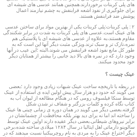
های پلی کربنات برخوردارند.همچنین همانند عدسی های شیشه ای
برای جلوگیری از نفوذ اشعه فرابنفش به چشم نیازمند اعمال
پوشش ضد فرابنفش هستند.
۲ : پلی کربنات:پلی کربنات یکی از بهترین مواد برای ساختن عدسی
های عینک است.عدسی های پلی کربنات به شدت در برابر شکنندگی
مقاوم هستند،به علاوه از عدسی های شیشه ای یا پلاستیکی هم
نمره،نازک تر و سبک ترند.ویژگی مثبت دیگر آنها این است که به
طور کل مانع نفوذ اشعه فرابنفش می شوند،البته ؛این عیب در آنها
وجود دارد که در نمره های بالا دید جانبی را بیشتر از همتایان دیگر
خود محدود میکنند.
عینک چیست ؟
در ربطه با تاریخچه ساخت عینک شبهات زیادی وجود دارد ؛بعضی
می گویند که حدود دو هزار سال پیش اولین ایده ی استفاده از عینک
توسط سنکا فیلسوف رومی که در هنگام مطالعه از لیوان آب به
کتاب نگاه کرده و کلمات بزرگتر و شفاف تر شدن شکل
گرفته.بعضی دیگر می گویند در همان دوره ی زمانی چینی ها عینک
را ساخته اند اما نه برای دید بهتر بلکه محافظت از چشمانشان در
برابر نیروهای شیطانی.بعضی دیگر عقیده دارند اولین عینک توسط
سالوینو دارماتی اهل ایتالیا در سال ۱۲۸۴ میلادی ساخته شده،برخی
دیگر اختراع عینک را به مردی به نام روچربیکنبا نسبت میدهند که در