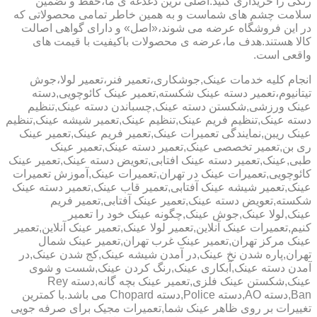
رنگی را خریداری کنید.اصلی ترین دغدغه ی ما،حفظ و تضمین
سلامت چشم های شماست و به همین خاطر تمامی محصولاتی که
در این فروشگاه عرضه می شوند،«اصل» و دارای گواهی اصالت
کالا هستند.هدف ما،عرضه ی محصولات باکیفیت با قیمت های
واقعی است.
انجام کلیه خدمات عینک,جوشکاری،تعمیر فنر،تعمیر لولا،جوش
تیتانیوم،تعمیر دسته عینک شکسته,تعمیر عینک کائوچویی,دسته
عینک ورزشی,شکستن دسته عینک,چسباندن دسته عینک,تنظیم
دسته عینک,تنظیم فریم عینک,تنظیم عینک,تعمیر شیشه عینک,تنظیم
عینک ریبن,نمایندگی تعمیرات عینک,تعمیر فریم عینک,تعمیر عینک
ری بن,تعمیر تخصصی عینک,تعمیر دسته عینک,تعمیر عینک
طبی,عینک,تعمیر دسته عینک افتابی,تعویض دسته عینک,تعمیر عینک
کائوچویی,تعمیرات عینک در تهران,تعمیرات عینک,آموزش تعمیرات
عینک,تعمیر شیشه عینک آفتابی,تعمیر قاب عینک,تعمیر دسته عینک
شکسته,تعویض دسته عینک,تعمیر عینک آفتابی,تعمیر فریم
عینک,لولا عینک,جوش عینک,چگونه عینک خود را تعمیر
کنیم,تعمیرات عینک آنلاین,تعمیر لولا عینک,تعمیر عینک آنلاین,تعمیر
عینک مرکز تهران,تعمیر عینک غرب تهران,تعمیر عینک شمال
تهران,پاره شدن نخ عینک,در آمدن شیشه عینک,کج شدن عینک,در
آمدن دسته عینک,آبکاری عینک,رنگ کردن عینک,شست و شوی
عینک,شکستن عینک فلزی,تعمیر عینک بچه گانه,دسته Rey
Ban,دسته AO,دسته Police,دسته Chopard می باشد.با کمترین
تغییرات بر روی ظاهر عینک شما,تعمیرات مجیک برای صرفه جویی