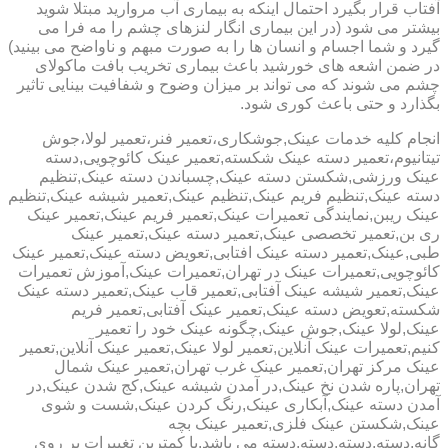
آفتاب قرار بگیرد احتمال اینکه به بیماری آب مروارید مبتلا شوید
بیشتر می شود (در این بیماری انگار لنزهای چشم را مه فرا می
گیرد و شما اجسام و انسان ها را به صورت مبهم و ناواضح می بینید)
در ضمن اشعه های خورشید باعث بیماری تخریب بافت ماکولای
چشم می شوند که می تواند بر میزان وضوح و شفافیت بینایی تاثیر
بگذارد و حتی باعث کوری شود.
انجام کلیه خدمات عینک,جوشکاری،تعمیر فنر،تعمیر لولا،جوش
تیتانیوم،تعمیر دسته عینک شکسته,تعمیر عینک کائوچویی,دسته
عینک ورزشی,شکستن دسته عینک,چسباندن دسته عینک,تنظیم
دسته عینک,تنظیم فریم عینک,تنظیم عینک,تعمیر شیشه عینک,تنظیم
عینک ریبن,نمایندگی تعمیرات عینک,تعمیر فریم عینک,تعمیر عینک
ری بن,تعمیر تخصصی عینک,تعمیر دسته عینک,تعمیر عینک
طبی,عینک,تعمیر دسته عینک افتابی,تعویض دسته عینک,تعمیر عینک
کائوچویی,تعمیرات عینک در تهران,تعمیرات عینک,آموزش تعمیرات
عینک,تعمیر شیشه عینک آفتابی,تعمیر قاب عینک,تعمیر دسته عینک
شکسته,تعویض دسته عینک,تعمیر عینک آفتابی,تعمیر فریم
عینک,لولا عینک,جوش عینک,چگونه عینک خود را تعمیر
کنیم,تعمیرات عینک آنلاین,تعمیر لولا عینک,تعمیر عینک آنلاین,تعمیر
عینک مرکز تهران,تعمیر عینک غرب تهران,تعمیر عینک شمال
تهران,پاره شدن نخ عینک,در آمدن شیشه عینک,کج شدن عینک,در
آمدن دسته عینک,آبکاری عینک,رنگ کردن عینک,شست و شوی
عینک,شکستن عینک فلزی,تعمیر عینک بچه
گانه,دسته,دسته,دسته,دسته می باشد.با کمترین تغییرات بر روی