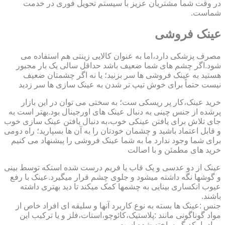
در وقت شما مشتریان عزیز با سیستم تحویل فوری در خدمت
شماست.
عینک فروشی
مصرف پزشکی دارد،اما به عنوان کالایی زینتی هم استفاده می
شود.اگر چشم های شما ضعیف باشد حداقل سالی یک بار مجبور
هستید به عینک فروشی ها سر بزنید؛ یا نه اگر چشمتان ضعیف
نیست حتماً برای خوش تیپ تر شدن به عینک سازی ها سر زدید
خرید عینک،کار پر ریسکی ست؛ به سختی می توان در این بازار
پرشده از جنس چینی به دنبال عینک های اورجینال بود.بهتر است به
جای تلاش برای یافتن عینکی خوب،به دنبال یافتن عینک سازی خوب
و قابل اعتماد باشید و چشمان خودتان را به آن ها بسپارید؛ راه دومی
برای شما وجود ندارد ما به شما عینک فروشی را پیشنهاد می کنیم
خرید های مطمئن و با اصالت
عینک از دو عدسی و یک قاب یا فریم درست شده استکه توسط بینی
و گوشها نگه داشته میشود و جلوی چشم قرار میگیرد.عینک با رفع
عیوب انکساری بینایی به چشمها کمک میکند تا دید بهتری داشته
باشند.
جنس :عینک ها بسته به نوع کاربرد آنها و سلیقه ای افراد خاص از
مواد گوناگونی مانند :پلاستیک،کائوچو،استات،فلز و یا ترکیب این
مواد با یکدیگر ساخته شده است.