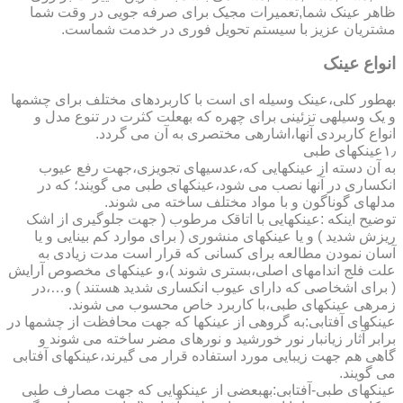
ظاهر عینک شما,تعمیرات مجیک برای صرفه جویی در وقت شما
مشتریان عزیز با سیستم تحویل فوری در خدمت شماست.
انواع عینک
به­طور کلی،عینک وسیله ای است با کاربردهای مختلف برای چشمها
و یک وسیله­ی تزئینی برای چهره که به­علت کثرت در تنوع مدل و
انواع کاربردی آنها،اشاره­ی مختصری به آن می گردد.
۱٫عینکهای طبی
به آن دسته از عینکهایی که،عدسیهای تجویزی،جهت رفع عیوب
انکساری در آنها نصب می شود،عینکهای طبی می گویند؛ که در
مدلهای گوناگون و با مواد مختلف ساخته می شوند.
توضیح اینکه :عینکهایی با اتاقک مرطوب ( جهت جلوگیری از اشک
ریزش شدید ) و یا عینکهای منشوری ( برای موارد کم بینایی و یا
آسان نمودن مطالعه برای کسانی که قرار است مدت زیادی به
علت فلج اندامهای اصلی،بستری شوند )،و عینکهای مخصوص آرایش
( برای اشخاصی که دارای عیوب انکساری شدید هستند ) و…،در
زمره­ی عینکهای طبی،با کاربرد خاص محسوب می شوند.
عینکهای آفتابی:به گروهی از عینکها که جهت محافظت از چشمها در
برابر آثار زیانبار نور خورشید و نورهای مضر ساخته می شوند و
گاهی هم جهت زیبایی مورد استفاده قرار می گیرند،عینکهای آفتابی
می گویند.
عینکهای طبی-آفتابی:به­بعضی از عینکهایی که جهت مصارف طبی