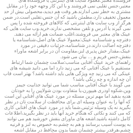
فروشنده معتبر:معمولا سایت های اینترنتی یا فروشگاه های
معتبر،جنس تقلبی نمی فروشند و با این کار وجهه خود را در مقابل
مشتری به خطر نمی اندازند.هر وقت هم دیدید،محصولی بیش از حد
معمول تخفیف دارد،مطمئن باشید که آن جنس،تقلبی است.در ضمن
هرگز از وب سایت های اینترنتی که کالاهای فروخته شده را پس
نمی گیرند یا آدرس و تلفن مشخصی ندارند،خرید.وب سایت هایی که
عینک های معتبر می فروشند،اغلب ضمانت هم ارائه می دهند.
دفترچه و شناسنامه عینک:معمولا عینک های اصل،شناسنامه یا
دفترچه اصالت دارند.در شناسنامه،جزئیات دقیقی در مورد
عینک،مقدار خش پذیری لنز،مقاومت آن در برابر اشعه ماوراء
بنفش،جنس فریم و … بیان می شود.
راهنمای خرید عینک آفتابی مناسب:سلامت چشمان شما ارتباط
مستقیم با عینک آفتابی که می زنید دارد اما می دانید شیشه های
عینکی که می زنید چه ویژگی هایی باید داشته باشد؟ بهتر است قاب
آن چه اندازه و چه رنگی باشد؟
می گویند با عینک آفتابی مناسب شما می توانید جذابیت جیمز
وین،شکوه اودری هیپورن،یا متفاوت بودن شولاپین را به خودتان
هدیه بدهید اما مهم ترین مسئله در مورد عینک های آفتابی این است
که آنها را به عنوان وسیله ای برای محافظت از سلامت تان در نظر
بگیرید نه یک وسیله تزئینی.شما باید در مورد عینک های آفتابی کاری
که می کنند و نکاتی که هنگام خرید آنها باید در نظر بگیرید،اطلاعات
کامل داشته باشید.اشعه های ماورای بنفش خورشید هم می توانند
به پوست آسیب برسانند و هم به چشم،به خصوص به لنز و قرنیه
چشم،هرقدر بیشتر چشمان شما بدون محافظ در مقابل اشعه