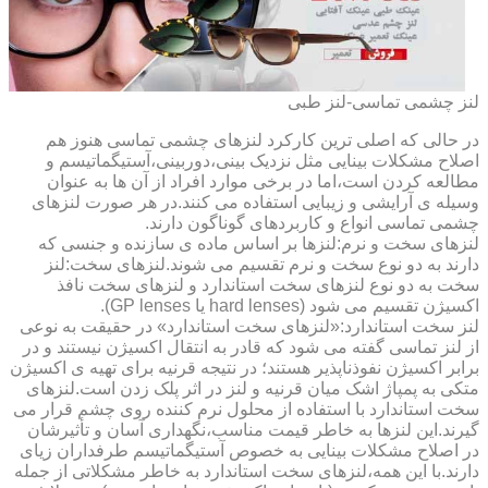
لنز چشمی تماسی-لنز طبی
در حالی که اصلی ترین کارکرد لنزهای چشمی تماسی هنوز هم
اصلاح مشکلات بینایی مثل نزدیک بینی،دوربینی،آستیگماتیسم و
مطالعه کردن است،اما در برخی موارد افراد از آن ها به عنوان
وسیله ی آرایشی و زیبایی استفاده می کنند.در هر صورت لنزهای
چشمی تماسی انواع و کاربردهای گوناگون دارند.
لنزهای سخت و نرم:لنزها بر اساس ماده ی سازنده و جنسی که
دارند به دو نوع سخت و نرم تقسیم می شوند.لنزهای سخت:لنز
سخت به دو نوع لنزهای سخت استاندارد و لنزهای سخت نافذ
اکسیژن تقسیم می شود (hard lenses یا GP lenses).
لنز سخت استاندارد:«لنزهای سخت استاندارد» در حقیقت به نوعی
از لنز تماسی گفته می شود که قادر به انتقال اکسیژن نیستند و در
برابر اکسیژن نفوذناپذیر هستند؛ در نتیجه قرنیه برای تهیه ی اکسیژن
متکی به پمپاژ اشک میان قرنیه و لنز در اثر پلک زدن است.لنزهای
سخت استاندارد با استفاده از محلول نرم کننده روی چشم قرار می
گیرند.این لنزها به خاطر قیمت مناسب،نگهداری آسان و تأثیرشان
در اصلاح مشکلات بینایی به خصوص آستیگماتیسم طرفداران زیای
دارند.با این همه،لنزهای سخت استاندارد به خاطر مشکلاتی از جمله