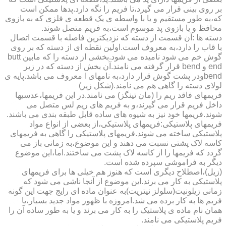
بر روی بینی قرار می گیرد،تا فریم را نگه دارد.پدها ممکن است
که،به طور مستقیم و یا با واسطه ی یک قطعه ی فلزی که به بازوی
محافظ و یا بازوی پد موسوم است،به فریم متصل شوند.
دسته ها :آن قسمت از دسته که نزدیکترین فاصله با قسمت اتصال
با قاب را دارد،به معروف است.اولین نقطه ای از دسته که بر روی
گوش خم می شود نامیده می شود.بخشی از دسته را که مابین butt
end و bend قرار گرفته می نامند.آن بخش از دسته که در زیر
bendودر پشت گوش قرار دارد،به نامهای l معروف می باشد.پایه ی
لولای دسته را گاهی هم می نامند.(شکل زیر)
فریمهای فاقد ریم را (مان تینگز) می نامند.در این فریمها،عدسیها
داخل فریم قرار می گیرند،و به فریم های ریم لس متصل می
شوند.فریمها خود نیز به شیوه های ساده قابل طبقه بندی می باشند.
فریمهای پلاستیکی:فریمهای پلاستیکی،از بعضی از انواع مواد
پلاستیکی ساخته می شوند.فریمهای پلاستیکی را گاهی به فریمهای
کاسه لاک پشتی نسبت می دهند و این موضوع،به زمانی باز می
گردد که فریمها را از کاسه لاک پشت می ساختند.اما،این موضوع
دیگر به فراموشی سپرده شده است.
(زیل)،اصطلاح دیگری است که هنوز هم خیلی ها برای فریمهای
پلاستیکی به کار می برند.این موضوع از آنجا ناشی می شود که
زمانی زیلونیت(سلولز نیتریت)به عنوان ماده ای رایج جهت این گونه
فریم ها به کار برده می شد.امروزه با ظهور مواد جدید بسیار،یا
همان نام ماده ی پلاستیک را به کار می برند و یا به طور ساده آن را
فریم پلاستیکی می نامند.