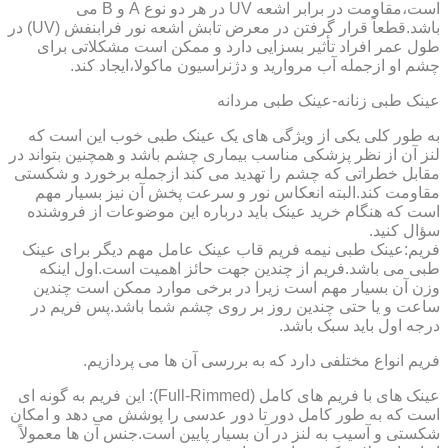
است،مقاومت در برابر اشعه UV در هر دو نوع A و B می
باشد.قطعاً قرار گرفتن در معرض تابش اشعه نور فرابنفش (UV) در
طول عمر افراد تأثیر بسزایی دارد و ممکن است مشکلاتی برای
چشم او ازجمله آب مروارید و دژنراسیون ماکولا،ایجاد کند.
عینک طبی زنانه-عینک طبی مردانه
به طور کلی یکی از ویژگی های یک عینک طبی خوب این است که
لنز آن از نظر پزشکی مناسب بیماری چشم باشد و همچنین بتواند در
مقابل خطراتی که چشم را تهدید می کند ازجمله برخورد و شکستی
مقاومت کند.البته انعکاس نور و سرعت پخش آن نیز بسیار مهم
است که هنگام خرید عینک باید درباره این موضوعات از فروشنده
سؤال کنید.
فریم:عینک طبی نیمه فریم قاب عینک عامل مهم دیگر برای عینک
طبی می باشد.فریم از چندین جهت حائز اهمیت است.اول اینکه
وزن آن بسیار مهم است زیرا در برخی موارد ممکن است چندین
ساعت و یا حتی چندین روز بر روی چشم شما باشد.پس فریم در
درجه اول باید سبک باشد.
فریم انواع مختلفی دارد که به بررسی آن ها می پردازیم.
عینک های با فریم های کامل (Full-Rimmed): این فریم به گونه ای
است که به طور کامل دور تا دور عدسی را پوشش می دهد و امکان
شکستی و آسیب به لنز در آن بسیار پایین است.جنس آن ها معمولاً