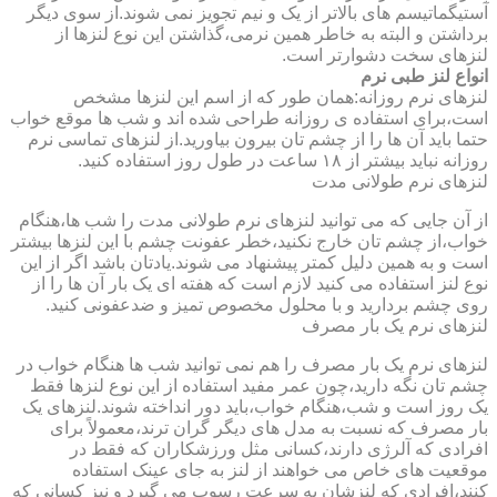
آستیگماتیسم های بالاتر از یک و نیم تجویز نمی شوند.از سوی دیگر
برداشتن و البته به خاطر همین نرمی،گذاشتن این نوع لنزها از
لنزهای سخت دشوارتر است.
انواع لنز طبی نرم
لنزهای نرم روزانه:همان طور که از اسم این لنزها مشخص
است،برای استفاده ی روزانه طراحی شده اند و شب ها موقع خواب
حتما باید آن ها را از چشم تان بیرون بیاورید.از لنزهای تماسی نرم
روزانه نباید بیشتر از ۱۸ ساعت در طول روز استفاده کنید.
لنزهای نرم طولانی مدت
از آن جایی که می توانید لنزهای نرم طولانی مدت را شب ها،هنگام
خواب،از چشم تان خارج نکنید،خطر عفونت چشم با این لنزها بیشتر
است و به همین دلیل کمتر پیشنهاد می شوند.یادتان باشد اگر از این
نوع لنز استفاده می کنید لازم است که هفته ای یک بار آن ها را از
روی چشم بردارید و با محلول مخصوص تمیز و ضدعفونی کنید.
لنزهای نرم یک بار مصرف
لنزهای نرم یک بار مصرف را هم نمی توانید شب ها هنگام خواب در
چشم تان نگه دارید،چون عمر مفید استفاده از این نوع لنزها فقط
یک روز است و شب،هنگام خواب،باید دور انداخته شوند.لنزهای یک
بار مصرف که نسبت به مدل های دیگر گران ترند،معمولاً برای
افرادی که آلرژی دارند،کسانی مثل ورزشکاران که فقط در
موقعیت های خاص می خواهند از لنز به جای عینک استفاده
کنند،افرادی که لنزشان به سرعت رسوب می گیرد و نیز کسانی که