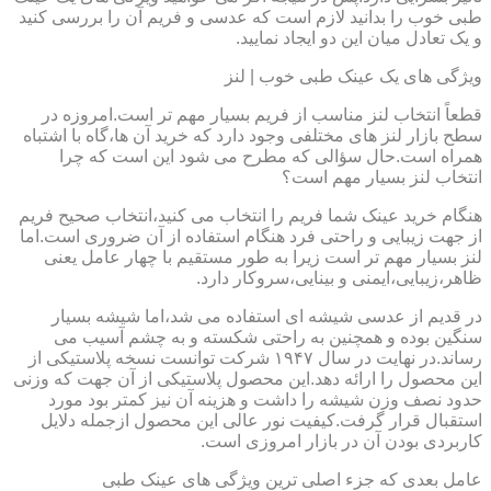
طبی خوب را بدانید لازم است که عدسی و فریم آن را بررسی کنید
و یک تعادل میان این دو ایجاد نمایید.
ویژگی های یک عینک طبی خوب | لنز
قطعاً انتخاب لنز مناسب از فریم بسیار مهم تر است.امروزه در
سطح بازار لنز های مختلفی وجود دارد که خرید آن ها،گاه با اشتباه
همراه است.حال سؤالی که مطرح می شود این است که چرا
انتخاب لنز بسیار مهم است؟
هنگام خرید عینک شما فریم را انتخاب می کنید،انتخاب صحیح فریم
از جهت زیبایی و راحتی فرد هنگام استفاده از آن ضروری است.اما
لنز بسیار مهم تر است زیرا به طور مستقیم با چهار عامل یعنی
ظاهر،زیبایی،ایمنی و بینایی،سروکار دارد.
در قدیم از عدسی شیشه ای استفاده می شد،اما شیشه بسیار
سنگین بوده و همچنین به راحتی شکسته و به چشم آسیب می
رساند.در نهایت در سال ۱۹۴۷ شرکت توانست نسخه پلاستیکی از
این محصول را ارائه دهد.این محصول پلاستیکی از آن جهت که وزنی
حدود نصف وزن شیشه را داشت و هزینه آن نیز کمتر بود مورد
استقبال قرار گرفت.کیفیت نور عالی این محصول ازجمله دلایل
کاربردی بودن آن در بازار امروزی است.
عامل بعدی که جزء اصلی ترین ویژگی های عینک طبی