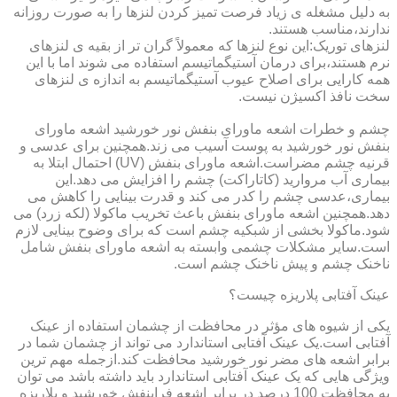
به دلیل مشغله ی زیاد فرصت تمیز کردن لنزها را به صورت روزانه
ندارند،مناسب هستند.
لنزهای توریک:این نوع لنزها که معمولاً گران تر از بقیه ی لنزهای
نرم هستند،برای درمان آستیگماتیسم استفاده می شوند اما با این
همه کارایی برای اصلاح عیوب آستیگماتیسم به اندازه ی لنزهای
سخت نافذ اکسیژن نیست.
چشم و خطرات اشعه ماورای بنفش نور خورشید اشعه ماورای
بنفش نور خورشید به پوست آسیب می زند.همچنین برای عدسی و
قرنیه چشم مضراست.اشعه ماورای بنفش (UV) احتمال ابتلا به
بیماری آب مروارید (کاتاراکت) چشم را افزایش می دهد.این
بیماری،عدسی چشم را کدر می کند و قدرت بینایی را کاهش می
دهد.همچنین اشعه ماورای بنفش باعث تخریب ماکولا (لکه زرد) می
شود.ماکولا بخشی از شبکیه چشم است که برای وضوح بینایی لازم
است.سایر مشکلات چشمی وابسته به اشعه ماورای بنفش شامل
ناخنک چشم و پیش ناخنک چشم است.
عینک آفتابی پلاریزه چیست؟
یکی از شیوه های مؤثر در محافظت از چشمان استفاده از عینک
آفتابی است.یک عینک آفتابی استاندارد می تواند از چشمان شما در
برابر اشعه های مضر نور خورشید محافظت کند.ازجمله مهم ترین
ویژگی هایی که یک عینک آفتابی استاندارد باید داشته باشد می توان
به محافظت 100 درصد در برابر اشعه فرابنفش خورشید و پلاریزه