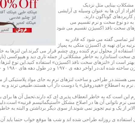
مشکلات بینایی مثل نزدیک
راد از آن ها به عنوان وسیله ی آرایشی
اربردهای گوناگون دارند.
 به دو نوع سخت و نرم تقسیم می
نزهای سخت نافذ اکسیژن تقسیم می شود
لنز تماسی گفته می شود که قادر به
قرنیه برای تهیه ی اکسیژن متکی به پمپاژ
ا استفاده از محلول نرم کننده روی چشم قرار می گیرند.این لنزها ب
ی سخت استاندارد به خاطر مشکلاتی از جمله تاری دید و هیپوکسی (نار
بهتر است از «لنزهای سخت نافذ اکسیژن» استفاده کنید.این نوع لنزه
ی هستند.در طراحی و ساخت لنزهای نرم به جای مواد پلاستیکی از م
 نرم به اصطلاح «هیدروفیل» یا دوست دار آب هستند،طبیعی ترند و به
این است که به خاطر انعطاف پذیری ای که دارند،تحمل آن ها برای بی
تماسی نرم ناتوانی آن ها در اصلاح مشکل «آستیگماتیسم قرنیه» است.د
لاتر از یک و نیم تجویز نمی شوند.از سوی دیگر برداشتن و البته به خ
تفاده ی روزانه طراحی شده اند و شب ها موقع خواب حتما باید آن ها ر