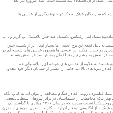
ابندایی ترین ماده ای که در ساخت عدسی عینک از آن استفاده شد شیشه است.البته امروزه نیز گاه
 که سازندگان عینک به فکر تهیه نوع دیگری از عدسی ها
ند.به دلیل اینکه این نوع عدسی ها بسیار آسان تر از شیشه خش
ذیری دو چندان میکند.این عدسی ها همچون عدسی های شیشه ای در
اشعه فرابنفش به چشم نیازمند اعمال پوشش ضد فرابنفش هستند.
م هستند،به علاوه از عدسی های شیشه ای یا پلاستیکی هم
 در نمره های بالا دید جانبی را بیشتر از همتایان دیگر خود محدود
سنکا فیلسوف رومی که در هنگام مطالعه از لیوان آب به کتاب نگاه
د بهتر بلکه محافظت از چشمانشان در برابر نیروهای شیطانی.بعضی
دیگر عقیده دارند اولین عینک توسط سالوینو دارماتی اهل ایتالیا در سال ۱۲۸۴ میلادی ساخته شده،برخی دیگر اختراع عینک را به مردی به نام روچربیکنبا نسبت میدهند که در سال ۱۲۶۶ میلادی،با گذاشتن یک
وط و کلمات را درشت تر و واضح تر می دید.اما چیزی که مشخص است این است که در سال ۱۷۲۷ میلادی یک عینک ساز انگلیسی ؛به نام ادوارد اسکارلت استایل امروزی و مدرن
 هر فردی که ساخته شده باشد؛به یکی از ابزاری ترین و کاربردی