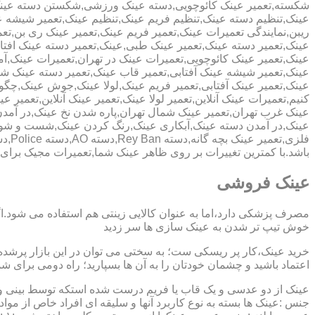
شکسته,تعمیر عینک کائوچویی,دسته عینک ورزشی,شکستن دسته عین
عینک,تنظیم دسته عینک,تنظیم فریم عینک,تنظیم عینک,تعمیر شیشه ع
ریبن,نمایندگی تعمیرات عینک,تعمیر فریم عینک,تعمیر عینک ری بن,ت
عینک,تعمیر دسته عینک,تعمیر عینک طبی,عینک,تعمیر دسته عینک افت
عینک,تعمیر عینک کائوچویی,تعمیرات عینک در تهران,تعمیرات عینک,
عینک,تعمیر شیشه عینک آفتابی,تعمیر قاب عینک,تعمیر دسته عینک 
عینک,تعمیر عینک آفتابی,تعمیر فریم عینک,لولا عینک,جوش عینک,چگون
کنیم,تعمیرات عینک آنلاین,تعمیر لولا عینک,تعمیر عینک آنلاین,تعمیر ع
عینک غرب تهران,تعمیر عینک شمال تهران,پاره شدن نخ عینک,در آم
عینک,در آمدن دسته عینک,آبکاری عینک,رنگ کردن عینک,شست و ش
باشد.با کمترین تغییرات بر روی ظاهر عینک شما,تعمیرات مجیک بر
عینک فروشی
مصرف پزشکی دارد،اما به عنوان کالایی زینتی هم استفاده می شود.ا
خوش تیپ تر شدن به عینک سازی ها سر زدید
خرید عینک،کار پر ریسکی ست؛ به سختی می توان در این بازار پرشده 
اعتماد باشید و چشمان خودتان را به آن ها بسپارید؛ راه دومی برای 
عینک از دو عدسی و یک قاب یا فریم درست شده استکه توسط بینی و گو
جنس :عینک ها بسته به نوع کاربرد آنها و سلیقه ای افراد خاص از مواد