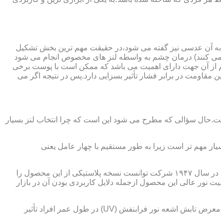
 به آن عدسی نیز گفته می شود،در حقیقت مهم ترین بخش تشکیل
ده می کنند) درمان چشم به واسطه لنز های مخصوص انجام می شود
م از آن جهت دارای اهمیت می باشد که ممکن است با پوست برخی
مقاومت در برابر فشار تأثیر بسزایی دارد.پس در نتیجه اگر می
 است.حال سؤالی که مطرح می شود این است که چرا انتخاب لنز بسیار
یار مهم تر است زیرا به طور مستقیم با چهار عامل یعنی
در قدیم از عدسی شیشه ای استفاده می شد،اما شیشه بسیار سنگین بوده و همچنین به راحتی شکسته و به چشم آسیب می رساند.در نهایت در سال ۱۹۴۷ شرکت توانست نسخه پلاستیکی از این محصول را
 نور عالی این محصول ازجمله دلایل کاربردی بودن آن در بازار
عامل بعدی که جزء اصلی ترین ویژگی های عینک طبی است،مقاومت در برابر اشعه UV در هر دو نوع A و B می باشد.قطعاً قرار گرفتن در معرض تابش اشعه نور فرابنفش (UV) در طول عمر افراد تأثیر