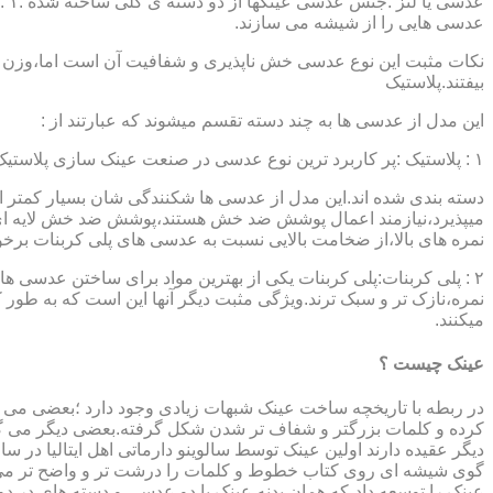
عدسی هایی را از شیشه می سازند.
نکات مثبت این نوع عدسی خش ناپذیری و شفافیت آن است اما،وزن ب
بیفتند.پلاستیک
این مدل از عدسی ها به چند دسته تقسم میشوند که عبارتند از :
۱ : پلاستیک :پر کاربرد ترین نوع عدسی در صنعت عینک سازی پلاستیک CR39 میباشد که بسته به نوع پوشش آنها،به انواعی نظیر : پلاستیک ساده،پلاستیک آنتی رفلکس،پلاستیک ضد خش،پلاستیک آب گریز و …..
دسته بندی شده اند.این مدل از عدسی ها شکنندگی شان بسیار کمتر ا
میپذیرد،نیازمند اعمال پوشش ضد خش هستند،پوشش ضد خش لایه ای 
نمره های بالا،از ضخامت بالایی نسبت به عدسی های پلی کربنات بر
۲ : پلی کربنات:پلی کربنات یکی از بهترین مواد برای ساختن عدسی
نمره،نازک تر و سبک ترند.ویژگی مثبت دیگر آنها این است که به طور کل 
میکنند.
عینک چیست ؟
در ربطه با تاریخچه ساخت عینک شبهات زیادی وجود دارد ؛بعضی می گو
کرده و کلمات بزرگتر و شفاف تر شدن شکل گرفته.بعضی دیگر می گویند
عینک را توسعه داد،که همان بدنه عینک با دو عدسی و دسته های در د