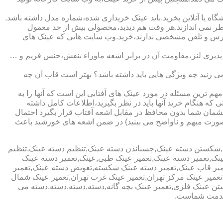
ا آنلاین بخرید.باید عینک خریداری شده،شماره مدل داشته باشد.
خطر نمی اندازند.هر وقت هم دیدید،محصولی بیش از حد معمول
آدرس و تلفن مشخصی ندارند،خرید.وب سایت هایی که عینک های
پذیری لنز،مقاومت آن در برابر اشعه ماوراء بنفش،جنس فریم و …
 زنید چه ویژگی هایی باید داشته باشد؟ بهتر است قاب آن چه
هم ترین مسئله در مورد عینک های آفتابی این است که آنها را به
 که هنگام خرید آنها باید در نظر بگیرید،اطلاعات کامل داشته
مان شما بدون محافظ در مقابل اشعه آفتاب قرار بگیرد احتمال
به صورت مبهم و ناواضح می بینید) در ضمن اشعه های خورشید باعث
ی,شکستن دسته عینک,چسباندن دسته عینک,تنظیم دسته عینک,تنظیم
ینک,تعمیر دسته عینک,تعمیر عینک طبی,عینک,تعمیر دسته عینک
عمیر قاب عینک,تعمیر دسته عینک شکسته,تعویض دسته عینک,تعمیر
ن,تعمیر عینک مرکز تهران,تعمیر عینک غرب تهران,تعمیر عینک شمال
 عینک فلزی,تعمیر عینک بچه گانه,دسته,دسته,دسته,دسته می
 خدمت شماست.