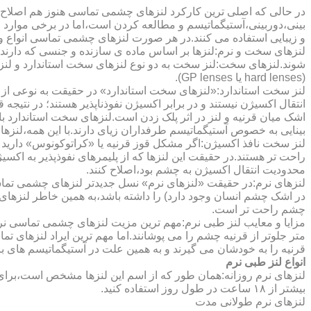
در حالی که اصلی ترین کارکرد لنزهای چشمی تماسی هنوز هم اصلاح 
بینی،دوربینی،آستیگماتیسم و مطالعه کردن است،اما در برخی موارد اف
و زیبایی استفاده می کنند.در هر صورت لنزهای چشمی تماسی انواع و ک
لنزهای سخت و نرم:لنزها بر اساس ماده ی سازنده و جنسی که دارند
شوند.لنزهای سخت:لنز سخت به دو نوع لنزهای سخت استاندارد و ل
(hard lenses یا GP lenses).
لنز سخت استاندارد:«لنزهای سخت استاندارد» در حقیقت به نوعی از 
انتقال اکسیژن نیستند و در برابر اکسیژن نفوذناپذیر هستند؛ در نتیجه 
اشک میان قرنیه و لنز در اثر پلک زدن است.لنزهای سخت استاندارد ب
بینایی به خصوص آستیگماتیسم طرفداران زیای دارند.با این همه،لنزها
لنز سخت نافذ اکسیژن:اگر مشکل قوز قرنیه یا «کراتوکونوس» دارید 
محدودیت انتقال اکسیژن به چشم بود،اصلاح کنند.
لنزهای نرم:در حقیقت «لنزهای نرم» نسل جدیدتر لنزهای چشمی تماس
در اشک چشم انسان وجود دارد) را داشته باشد،به همین خاطر لنزهای
چشم راحت تر است.
مزایا و معایب لنز طبی نرم:مهم ترین مزیت لنزهای چشمی تماسی نرم 
متر جلوتر از قرنیه چشم را می پوشانند.اما مهم ترین ایراد لنزهای 
قرنیه را به خودشان می گیرند و به همین علت در آستیگماتیسم های با
انواع لنز طبی نرم
لنزهای نرم روزانه:همان طور که از اسم این لنزها مشخص است،برای اس
بیشتر از ۱۸ ساعت در طول روز استفاده کنید.
لنزهای نرم طولانی مدت