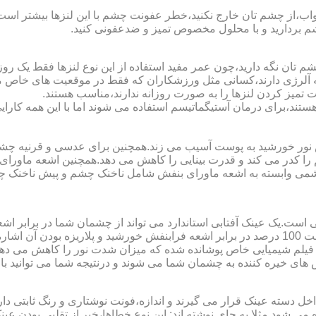
اب،از چشم تان خارج نکنید،خطر عفونت چشم با این لنزها بیشتر است و 
چشم بردارید و با محلول مخصوص تمیز و ضدعفونی کنید.
 تان نگه دارید،چون عمر مفید استفاده از این نوع لنزها فقط یک روز
 آلرژی دارند،کسانی مثل ورزشکاران که فقط در موقعیت های خاص می خ
میز کردن لنزها را به صورت روزانه ندارند،مناسب هستند.
م هستند،برای درمان آستیگماتیسم استفاده می شوند اما با این همه کار
ا کدر می کند و قدرت بینایی را کاهش می دهد.همچنین اشعه ماورای 
می وابسته به اشعه ماورای بنفش شامل ناخنک چشم و پیش ناخنک 
ی است.یک عینک آفتابی استاندارد می تواند از چشمان شما در برابر 
هایی که یک عینک آفتابی استاندارد باید داشته باشد می توان به محافظت 100 درصد در برابر اشعه ف
ک فیلم شیمیایی خاص پوشانده شده که میزان شدت نور را کاهش می دهند 
 های خیره کننده به چشمان شما می شوند و درنتیجه شما می توانید با 
دسته عینک قرار می گیرند و اندازه،فونت نوشتاری و رنگ ثابتی دارند.
 می شود.مثلا به جای نوشته اند:.این نوع خطاها،خبر از تقلبی بودن ع