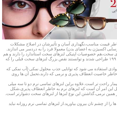
ه خاطر قیمت مناسب،نگهداری آسان و تأثیرشان در اصلاح مشکلات
سایی اکسیژن به اعضای بدن) معمولا فرد را به دردسر می اندازند.
ای سخت،هم خصوصیات اپتیکی لنزهای سخت استاندارد را دارند و هم
راحت تر هستند.در حقیقت این لنزها که از پلیمرهای نفوذپذیر به اکسیژن ساخته شده اند،در اواخر دهه ی ۱۹۷۰ و در طول دهه های ۱۹۸۰ و ۱۹۹۰ طراحی شدند و توانستند نقص بزرگ لنزهای سخت قبلی را که
وادی استفاده می شود که توانایی جذب محلول نمکی (آب نمکی که
 خاطر خاصیت انعطاف پذیری و نرمی که دارند،تحمل آن ها روی
مار راحت تر است.علاوه براین لنزهای تماسی نرم دو تا سه میلی
لیل این امر آن است که لنزهای نرم به خاطر انعطاف پذیری،شکل
اطر همین نرمی،گذاشتن این نوع لنزها از لنزهای سخت دشوارتر است.
ا از چشم تان بیرون بیاورید.از لنزهای تماسی نرم روزانه نباید