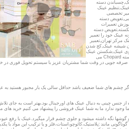
ک,چسباندن دسته
ینک,تنظیم عینک
عمیر تخصصی
ابی,تعویض دسته
آموزش تعمیرات
شکسته,تعویض دسته
ه عینک خود را تعمیر
ینک مرکز تهران,تعمیر
دن شیشه عینک,کج شدن
وی عینک,شکستن عینک
فلزی,تعمیر عینک بچه گانه,دسته Rey Ban,دسته AO,دسته Police,دسته Chopard می
ای صرفه جویی در وقت شما مشتریان عزیز با سیستم تحویل فوری در
گر چشم های شما ضعیف باشد حداقل سالی یک بار مجبور هستید به عین
از جنس چینی به دنبال عینک های اورجینال بود.بهتر است به جای تلا
شما وجود ندارد ما به شما عینک فروشی را پیشنهاد می کنیم خرید های م
شها نگه داشته میشود و جلوی چشم قرار میگیرد.عینک با رفع عیوب ان
 گوناگونی مانند :پلاستیک،کائوچو،استات،فلز و یا ترکیب این مواد با ی