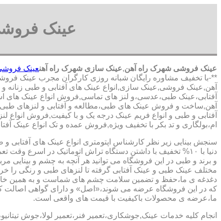
عینک فروشی
عینک فروشی شهرک راه آهن
,
عینک سازی شهرک راه آهن
عینک فروشی
**-با تخفیف مشاوره رایگان شبانه روزی کارگران مجرب عینک فروش
آهن,عینک فروشی,عینک سازی,انواع عینک های آفتابی و طبی زنانه و مر
آفتابی،عینک طبی،عدسی،و لنز های تماسی,فروش انواع عینک های استان
آهن,ساخت و فروش عینک های طبی،مطالعه و آفتابی و لنزهای طبی در
آفتابی و طبی و انواع فریم عینک درجه یک و با کیفیت,فروش انواع لنز
ام،بولگاری و تد بکر با تخفیف ویژه,فروش عمده و تک انواع عینک آفتا
سنجش بینایی زیر نظر کارشناس
اپتومتری انواع عینک های آفتابی و 
دنیا با ۱۰% تخفیف با داشتن دستگاه تراش اتوماتیک در اسرع وقت 
و برند و طبی در این فروشگاه می توانید هر آنچه به چشم و بینایی مر
مختلف عینک طبی و عینک آفتابی گرفته تا لنزهای طبی و رنگی را خری
دغدغه ی ما،حفظ و تضمین سلامت چشم های شماست و به همین خا
که در این فروشگاه عرضه می شوند،«اصل» و دارای گواهی اصالت کا
ما،عرضه ی محصولات باکیفیت با قیمت های واقعی است.
انجام کلیه خدمات عینک,جوشکاری،تعمیر فنر،تعمیر لولا،جوش تیتانیو