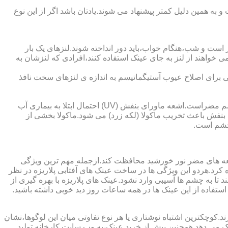
به همین دلیل کمتر پیشنهاد می شوند.یادتان باشد اگر از این نوع
 است و شب،هنگام خواب،باید دور انداخته شوند.لنزهای یک بار
واهند از لنز به جای عینک استفاده کنند،افرادی که لنزشان به
ایی برای اصلاح عیوب آستیگماتیسم به اندازه ی لنزهای سخت نافذ
چشم و خطرات اشعه ماورای بنفش نور خورشید اشعه ماورای بنفش نور خورشید به پوست آسیب می زند.همچنین برای عدسی و قرنیه چشم مضراست.اشعه ماورای بنفش (UV) احتمال ابتلا به بیماری آب
بنفش باعث تخریب ماکولا (لکه زرد) می شود.ماکولا بخشی از
چشم است.
اشعه های مضر نور خورشید محافظت کند.ازجمله مهم ترین ویژگی
رابنفش خورشید و پلاریزه بودن آن اشاره کرد.هردو این ویژگی ها در ساخت عینک های آفتابی پلاریزه در نظر
تا به چشم ها آسیبی وارد نشود.عینک های پلاریزه با بهره گیری از
استفاده از این عینک ها در همه ساعات روز دید خوبی داشته باشید.
کوچکترین اشتباه نوشتاری یا هر نوع تفاوتی میان این لوگوها،نشان
ینک می دهد.همچنین پیش از خرید عینک،به وب سایت کارخانه تولید