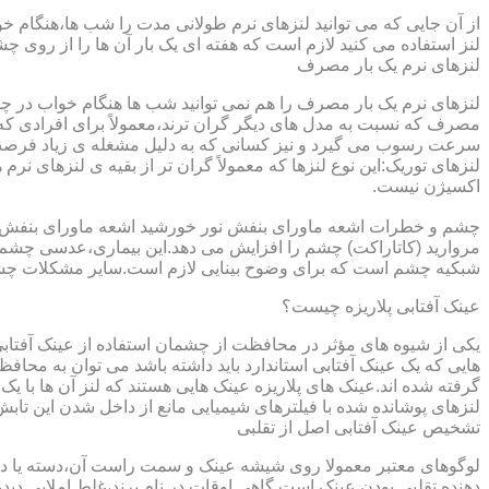
از آن جایی که می توانید لنزهای نرم طولانی مدت را شب ها،هنگام خو
لنز استفاده می کنید لازم است که هفته ای یک بار آن ها را از روی 
لنزهای نرم یک بار مصرف
لنزهای نرم یک بار مصرف را هم نمی توانید شب ها هنگام خواب در چشم
مصرف که نسبت به مدل های دیگر گران ترند،معمولاً برای افرادی که
سرعت رسوب می گیرد و نیز کسانی که به دلیل مشغله ی زیاد فرصت ت
لنزهای توریک:این نوع لنزها که معمولاً گران تر از بقیه ی لنزهای نر
اکسیژن نیست.
مروارید (کاتاراکت) چشم را افزایش می دهد.این بیماری،عدسی چشم ر
شبکیه چشم است که برای وضوح بینایی لازم است.سایر مشکلات چش
عینک آفتابی پلاریزه چیست؟
یکی از شیوه های مؤثر در محافظت از چشمان استفاده از عینک آفتاب
گرفته شده اند.عینک های پلاریزه عینک هایی هستند که لنز آن ها با ی
لنزهای پوشانده شده با فیلترهای شیمیایی مانع از داخل شدن این تابش
تشخیص عینک آفتابی اصل از تقلبی
لوگوهای معتبر معمولا روی شیشه عینک و سمت راست آن،دسته یا داخل 
دهنده تقلبی بودن عینک است.گاهی اوقات در نام برند،غلط املایی دیده