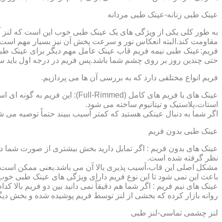
عینک طبی زنانه-عینک طبی مردانه
به طور کلی یکی از ویژگی های یک عینک طبی خوب این است که لنز آ
مقاومت کند.البته انعکاس نور و سرعت پخش آن نیز بسیار مهم است ک
فریم:عینک طبی نیمه فریم قاب عینک عامل مهم دیگر برای عینک طبی
حتی چندین روز بر روی چشم شما باشد.پس فریم در درجه اول باید س
فریم انواع مختلفی دارد که به بررسی آن ها می پردازیم.
عینک های با فریم های کامل (ed
استات،پلاستیک و تیتانیوم ساخته می شود.
اگر شما به دنبال عینکی هستید که کمتر آسیب ببیند حتماً توصیه می شو
عینک طبی بدون فریم
عینک های بدون فریم : اگر تمایل دارید بخش بیشتری از صورت شما دی
نظر گرفته شده است.
مشکل اصلی این قاب،آسیب پذیری بالا آن می باشد.یعنی ممکن است لنز
باعث این نمی شود تا این نوع فریم دارای ویژگی های عینک طبی خوب
عینک های نیم فریم : اگر شما هم دقیقاً نمی دانید بین دو فریم بالا 
روانه بازار کرده که بخشی از لنز توسط فریم پوشیده شده و بخش دیگ
لنز چشمی تماسی-لنز طبی