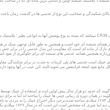
عدسی یا لنز :جنس عدسی عینکها از دو دسته ی کلی ساخته شده :۱ : شیشه۲: پلاستیک شیشه اولین و 
الای،شکنندگی و ضخامت این نوع از عدسی ها،در گذشت زمان باعث شد
ز همتای شیشه ای خود است،و همچنین به طور قابل توجهی سبک تر هست
نازک از ماده ای است،که مقاومت این مدل عدسی را در برابر خش پ
خوردارند.همچنین همانند عدسی های شیشه ای برای جلوگیری از نفوذ 
 های عینک است.عدسی های پلی کربنات به شدت در برابر شکنندگی مقاو
مانع نفوذ اشعه فرابنفش می شوند،البته ؛این عیب در آنها وجود دارد که
یند که حدود دو هزار سال پیش اولین ایده ی استفاده از عینک توسط 
 در همان دوره ی زمانی چینی ها عینک را ساخته اند اما نه برای دی
گوی شیشه ای روی کتاب خط
و طرف صورت هستند.به هر حال عینک در هر زمان و از هر ماده و توسط