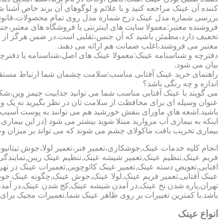
کننده آن عینک مراجعه کنید و با علائم و لوگوهای آن برند خاص آشنا 
بررسی شماره مدل عینک درج شماره مدل روی تمام محصولات،قانونی ج
فروشنده معتبر:معمولا سایت های اینترنتی یا فروشگاه های معتبر،جن
تخفیف دارد،مطمئن باشید که آن جنس،تقلبی است.در ضمن هرگز از وب
معتبر می فروشند،اغلب ضمانت هم ارائه می دهند.
دفترچه و شناسنامه عینک:معمولا عینک های اصل،شناسنامه یا دفترچ
بیان می شود.
راهنمای خرید عینک آفتابی مناسب:سلامت چشمان شما ارتباط مستقیم ب
اندازه و چه رنگی باشد؟
می گویند با عینک آفتابی مناسب شما می توانید جذابیت جیمز وین،شکوه
عنوان وسیله ای برای محافظت از سلامت تان در نظر بگیرید نه یک وسیل
باشید.اشعه های ماورای بنفش خورشید هم می توانند به پوست آسیب 
اینکه به بیماری آب مروارید مبتلا شوید بیشتر می شود (در این بیما
بیماری تخریب بافت ماکولای چشم می شوند که می تواند بر میزان وضو
انجام کلیه خدمات عینک,جوشکاری،تعمیر فنر،تعمیر لولا،جوش تیتا
فریم عینک,تنظیم عینک,تعمیر شیشه عینک,تنظیم عینک ریبن,نمایندگ
افتابی,تعویض دسته عینک,تعمیر عینک کائوچویی,تعمیرات عینک در ت
عینک آفتابی,تعمیر فریم عینک,لولا عینک,جوش عینک,چگونه عینک خود ر
تهران,پاره شدن نخ عینک,در آمدن شیشه عینک,کج شدن عینک,در آم
باشد.با کمترین تغییرات بر روی ظاهر عینک شما,تعمیرات مجیک بر
انواع عینک