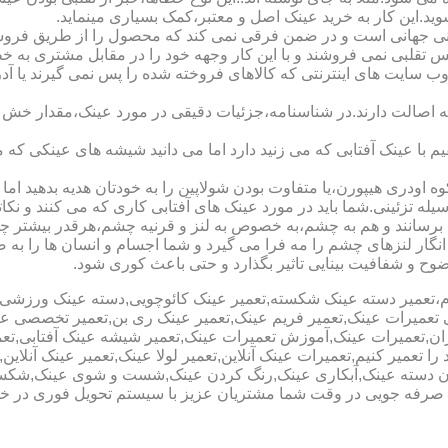
شوید.این کار به خرید عینک اصل و معتبر،کمک بسیاری مینماید.
هانی است و در ضمن فرقی نمی کند که محصول را از طریق فروشگاه ی
س تقلبی نمی فروشند و با این کار وجهه خود را در مقابل مشتری به 
 سایت های اینترنتی که کالاهای فروخته شده را پس نمی گیرند یا 
ه اصالت دارند.در شناسنامه،جزئیات دقیقی در مورد عینک،مقدار خش 
ا عینک آفتابی که می زنید دارد اما می دانید شیشه های عینکی که می
 اودری هیپورن،یا متفاوت بودن شولاپین را به خودتان هدیه بدهید اما م
ه تزئینی.شما باید در مورد عینک های آفتابی کاری که می کنند و نکاتی
برسانند و هم به چشم،به خصوص به لنز و قرنیه چشم،هرقدر بیشتر چش
ری انگار لنزهای چشم را مه فرا می گیرد و شما اجسام و انسان ها را 
ح و شفافیت بینایی تاثیر بگذارد و حتی باعث کوری شود.
نیوم،تعمیر دسته عینک شکسته,تعمیر عینک کائوچویی,دسته عینک ورزش
ی تعمیرات عینک,تعمیر فریم عینک,تعمیر عینک ری بن,تعمیر تخصصی ع
هران,تعمیرات عینک,آموزش تعمیرات عینک,تعمیر شیشه عینک آفتابی,ت
ا تعمیر کنیم,تعمیرات عینک آنلاین,تعمیر لولا عینک,تعمیر عینک آنلای
دن دسته عینک,آبکاری عینک,رنگ کردن عینک,شست و شوی عینک,شکستن
ای صرفه جویی در وقت شما مشتریان عزیز با سیستم تحویل فوری در