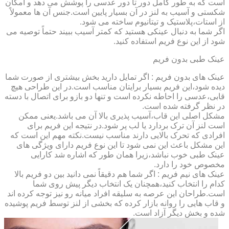
است که به طور کامل دور تا دور عدسی را پوشش می دهد و امکان
شکستی و آسیب به لنز در آن بسیار پایین است.جنس آن ها معمولاً
از استات،پلاستیک و تیتانیوم ساخته می شود.
اگر شما به دنبال عینکی هستید که کمتر آسیب ببیند حتماً توصیه می
شود از این نوع فریم استفاده کنید.
عینک طبی بدون فریم
عینک های بدون فریم : اگر تمایل دارید بخش بیشتری از صورت شما
دیده شود،این فریم بسیار برایتان مناسب است.در این طراحی هیچ
قابی،عدسی را احاطه نکرده است و تنها دو بازو برای اتصال با دسته
در نظر گرفته شده است.
مشکل اصلی این قاب،آسیب پذیری بالا آن می باشد.یعنی ممکن
است لنز آن ترک بردارد یا لب پر شود.در نتیجه این فریم برای
افرادی که تحرک بالایی دارند مناسب نیست.نکته مهم این است که
این مشکل باعث این نمی شود تا این نوع فریم دارای ویژگی های
عینک طبی خوب نباشد،زیرا همان طور که اشاره شد کارایی
مخصوص خود را دارد.
عینک های نیم فریم : اگر شما هم دقیقاً نمی دانید بین دو فریم بالا
کدام را انتخاب کنید،همچنان یک انتخاب دیگر پیش روی شما
است.طراحان این عرصه به سلیقه افراد میانه رو نیز توجه کرده اند
و قاب هایی را روانه بازار کرده که بخشی از لنز توسط فریم پوشیده
شده و بخش دیگر آزاد است.