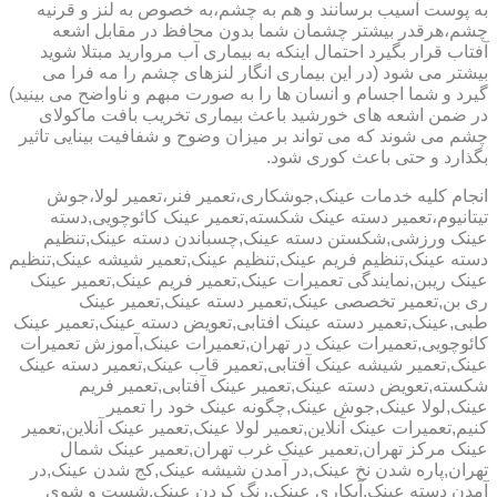
به پوست آسیب برسانند و هم به چشم،به خصوص به لنز و قرنیه
چشم،هرقدر بیشتر چشمان شما بدون محافظ در مقابل اشعه
آفتاب قرار بگیرد احتمال اینکه به بیماری آب مروارید مبتلا شوید
بیشتر می شود (در این بیماری انگار لنزهای چشم را مه فرا می
گیرد و شما اجسام و انسان ها را به صورت مبهم و ناواضح می بینید)
در ضمن اشعه های خورشید باعث بیماری تخریب بافت ماکولای
چشم می شوند که می تواند بر میزان وضوح و شفافیت بینایی تاثیر
بگذارد و حتی باعث کوری شود.
انجام کلیه خدمات عینک,جوشکاری،تعمیر فنر،تعمیر لولا،جوش
تیتانیوم،تعمیر دسته عینک شکسته,تعمیر عینک کائوچویی,دسته
عینک ورزشی,شکستن دسته عینک,چسباندن دسته عینک,تنظیم
دسته عینک,تنظیم فریم عینک,تنظیم عینک,تعمیر شیشه عینک,تنظیم
عینک ریبن,نمایندگی تعمیرات عینک,تعمیر فریم عینک,تعمیر عینک
ری بن,تعمیر تخصصی عینک,تعمیر دسته عینک,تعمیر عینک
طبی,عینک,تعمیر دسته عینک افتابی,تعویض دسته عینک,تعمیر عینک
کائوچویی,تعمیرات عینک در تهران,تعمیرات عینک,آموزش تعمیرات
عینک,تعمیر شیشه عینک آفتابی,تعمیر قاب عینک,تعمیر دسته عینک
شکسته,تعویض دسته عینک,تعمیر عینک آفتابی,تعمیر فریم
عینک,لولا عینک,جوش عینک,چگونه عینک خود را تعمیر
کنیم,تعمیرات عینک آنلاین,تعمیر لولا عینک,تعمیر عینک آنلاین,تعمیر
عینک مرکز تهران,تعمیر عینک غرب تهران,تعمیر عینک شمال
تهران,پاره شدن نخ عینک,در آمدن شیشه عینک,کج شدن عینک,در
آمدن دسته عینک,آبکاری عینک,رنگ کردن عینک,شست و شوی