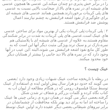
را در برابر خش پذیری دو چندان میکند.این عدسی ها همچون عدسی
های شیشه ای در نمره های بالا،از ضخامت بالایی نسبت به عدسی
های پلی کربنات برخوردارند.همچنین همانند عدسی های شیشه ای
برای جلوگیری از نفوذ اشعه فرابنفش به چشم نیازمند اعمال
پوشش ضد فرابنفش هستند.
۲ : پلی کربنات:پلی کربنات یکی از بهترین مواد برای ساختن عدسی
های عینک است.عدسی های پلی کربنات به شدت در برابر شکنندگی
مقاوم هستند،به علاوه از عدسی های شیشه ای یا پلاستیکی هم
نمره،نازک تر و سبک ترند.ویژگی مثبت دیگر آنها این است که به
طور کل مانع نفوذ اشعه فرابنفش می شوند،البته ؛این عیب در آنها
وجود دارد که در نمره های بالا دید جانبی را بیشتر از همتایان دیگر
خود محدود میکنند.
عینک چیست ؟
در ربطه با تاریخچه ساخت عینک شبهات زیادی وجود دارد ؛بعضی
می گویند که حدود دو هزار سال پیش اولین ایده ی استفاده از عینک
توسط سنکا فیلسوف رومی که در هنگام مطالعه از لیوان آب به
کتاب نگاه کرده و کلمات بزرگتر و شفاف تر شدن شکل
گرفته.بعضی دیگر می گویند در همان دوره ی زمانی چینی ها عینک
را ساخته اند اما نه برای دید بهتر بلکه محافظت از چشمانشان در
برابر نیروهای شیطانی.بعضی دیگر عقیده دارند اولین عینک توسط