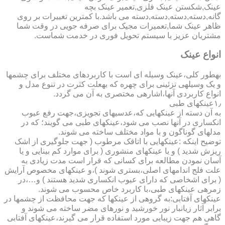
عینک,شکستن عینک فلزی,تعمیر عینک بچه
گانه,دسته,دسته,دسته,دسته می باشد.با کمترین تغییرات بر روی
ظاهر عینک شما,تعمیرات مجیک برای صرفه جویی در وقت شما
مشتریان عزیز با سیستم تحویل فوری در خدمت شماست.
انواع عینک
به­طور کلی،عینک وسیله ای است با کاربردهای مختلف برای چشمها
و یک وسیله­ی تزئینی برای چهره که به­علت کثرت در تنوع مدل و
انواع کاربردی آنها،اشاره­ی مختصری به آن می گردد.
۱٫عینکهای طبی
به آن دسته از عینکهایی که،عدسیهای تجویزی،جهت رفع عیوب
انکساری در آنها نصب می شود،عینکهای طبی می گویند؛ که در
مدلهای گوناگون و با مواد مختلف ساخته می شوند.
توضیح اینکه :عینکهایی با اتاقک مرطوب ( جهت جلوگیری از اشک
ریزش شدید ) و یا عینکهای منشوری ( برای موارد کم بینایی و یا
آسان نمودن مطالعه برای کسانی که قرار است مدت زیادی به
علت فلج اندامهای اصلی،بستری شوند )،و عینکهای مخصوص آرایش
( برای اشخاصی که دارای عیوب انکساری شدید هستند ) و…،در
زمره­ی عینکهای طبی،با کاربرد خاص محسوب می شوند.
عینکهای آفتابی:به گروهی از عینکها که جهت محافظت از چشمها در
برابر آثار زیانبار نور خورشید و نورهای مضر ساخته می شوند و
گاهی هم جهت زیبایی مورد استفاده قرار می گیرند،عینکهای آفتابی