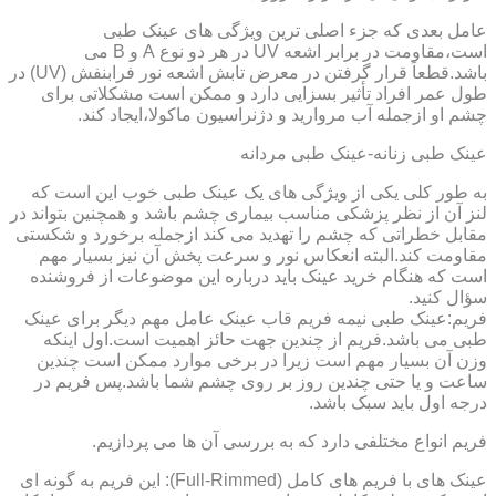
عامل بعدی که جزء اصلی ترین ویژگی های عینک طبی
است،مقاومت در برابر اشعه UV در هر دو نوع A و B می
باشد.قطعاً قرار گرفتن در معرض تابش اشعه نور فرابنفش (UV) در
طول عمر افراد تأثیر بسزایی دارد و ممکن است مشکلاتی برای
چشم او ازجمله آب مروارید و دژنراسیون ماکولا،ایجاد کند.
عینک طبی زنانه-عینک طبی مردانه
به طور کلی یکی از ویژگی های یک عینک طبی خوب این است که
لنز آن از نظر پزشکی مناسب بیماری چشم باشد و همچنین بتواند در
مقابل خطراتی که چشم را تهدید می کند ازجمله برخورد و شکستی
مقاومت کند.البته انعکاس نور و سرعت پخش آن نیز بسیار مهم
است که هنگام خرید عینک باید درباره این موضوعات از فروشنده
سؤال کنید.
فریم:عینک طبی نیمه فریم قاب عینک عامل مهم دیگر برای عینک
طبی می باشد.فریم از چندین جهت حائز اهمیت است.اول اینکه
وزن آن بسیار مهم است زیرا در برخی موارد ممکن است چندین
ساعت و یا حتی چندین روز بر روی چشم شما باشد.پس فریم در
درجه اول باید سبک باشد.
فریم انواع مختلفی دارد که به بررسی آن ها می پردازیم.
عینک های با فریم های کامل (Full-Rimmed): این فریم به گونه ای