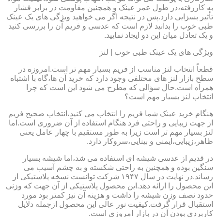
به کاررفته،در طول عمر عینک و همچنین مقاومت در برابر فشار
تأثیر بسزایی دارد.پس در نتیجه اگر می خواهید ویژگی های یک عینک
طبی خوب را بدانید لازم است که عدسی و فریم آن را بررسی کنید
و یک تعادل میان این دو ایجاد نمایید.
ویژگی های یک عینک طبی خوب | لنز
قطعاً انتخاب لنز مناسب از فریم بسیار مهم تر است.امروزه در
سطح بازار لنز های مختلفی وجود دارد که خرید آن ها،گاه با اشتباه
همراه است.حال سؤالی که مطرح می شود این است که چرا
انتخاب لنز بسیار مهم است؟
هنگام خرید عینک شما فریم را انتخاب می کنید،انتخاب صحیح فریم
از جهت زیبایی و راحتی فرد هنگام استفاده از آن ضروری است.اما
لنز بسیار مهم تر است زیرا به طور مستقیم با چهار عامل یعنی
ظاهر،زیبایی،ایمنی و بینایی،سروکار دارد.
در قدیم از عدسی شیشه ای استفاده می شد،اما شیشه بسیار
سنگین بوده و همچنین به راحتی شکسته و به چشم آسیب می
رساند.در نهایت در سال ۱۹۴۷ شرکت توانست نسخه پلاستیکی از
این محصول را ارائه دهد.این محصول پلاستیکی از آن جهت که وزنی
حدود نصف وزن شیشه را داشت و هزینه آن نیز کمتر بود مورد
استقبال قرار گرفت.کیفیت نور عالی این محصول ازجمله دلایل
کاربردی بودن آن در بازار امروزی است.