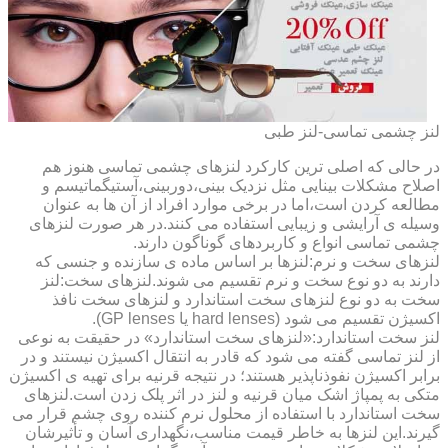
لنز چشمی تماسی-لنز طبی
در حالی که اصلی ترین کارکرد لنزهای چشمی تماسی هنوز هم
اصلاح مشکلات بینایی مثل نزدیک بینی،دوربینی،آستیگماتیسم و
مطالعه کردن است،اما در برخی موارد افراد از آن ها به عنوان
وسیله ی آرایشی و زیبایی استفاده می کنند.در هر صورت لنزهای
چشمی تماسی انواع و کاربردهای گوناگون دارند.
لنزهای سخت و نرم:لنزها بر اساس ماده ی سازنده و جنسی که
دارند به دو نوع سخت و نرم تقسیم می شوند.لنزهای سخت:لنز
سخت به دو نوع لنزهای سخت استاندارد و لنزهای سخت نافذ
اکسیژن تقسیم می شود (hard lenses یا GP lenses).
لنز سخت استاندارد:«لنزهای سخت استاندارد» در حقیقت به نوعی
از لنز تماسی گفته می شود که قادر به انتقال اکسیژن نیستند و در
برابر اکسیژن نفوذناپذیر هستند؛ در نتیجه قرنیه برای تهیه ی اکسیژن
متکی به پمپاژ اشک میان قرنیه و لنز در اثر پلک زدن است.لنزهای
سخت استاندارد با استفاده از محلول نرم کننده روی چشم قرار می
گیرند.این لنزها به خاطر قیمت مناسب،نگهداری آسان و تأثیرشان