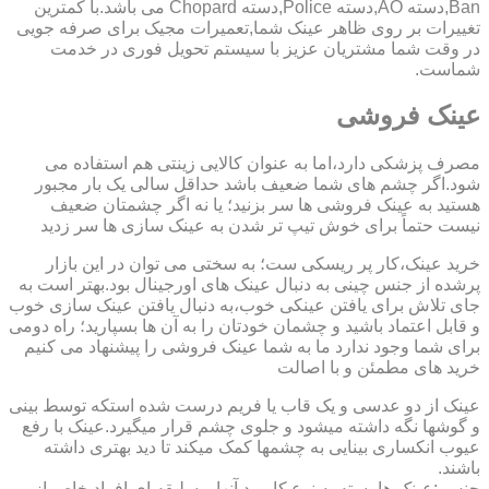
Ban,دسته AO,دسته Police,دسته Chopard می باشد.با کمترین
تغییرات بر روی ظاهر عینک شما,تعمیرات مجیک برای صرفه جویی
در وقت شما مشتریان عزیز با سیستم تحویل فوری در خدمت
شماست.
عینک فروشی
مصرف پزشکی دارد،اما به عنوان کالایی زینتی هم استفاده می
شود.اگر چشم های شما ضعیف باشد حداقل سالی یک بار مجبور
هستید به عینک فروشی ها سر بزنید؛ یا نه اگر چشمتان ضعیف
نیست حتماً برای خوش تیپ تر شدن به عینک سازی ها سر زدید
خرید عینک،کار پر ریسکی ست؛ به سختی می توان در این بازار
پرشده از جنس چینی به دنبال عینک های اورجینال بود.بهتر است به
جای تلاش برای یافتن عینکی خوب،به دنبال یافتن عینک سازی خوب
و قابل اعتماد باشید و چشمان خودتان را به آن ها بسپارید؛ راه دومی
برای شما وجود ندارد ما به شما عینک فروشی را پیشنهاد می کنیم
خرید های مطمئن و با اصالت
عینک از دو عدسی و یک قاب یا فریم درست شده استکه توسط بینی
و گوشها نگه داشته میشود و جلوی چشم قرار میگیرد.عینک با رفع
عیوب انکساری بینایی به چشمها کمک میکند تا دید بهتری داشته
باشند.
جنس :عینک ها بسته به نوع کاربرد آنها و سلیقه ای افراد خاص از