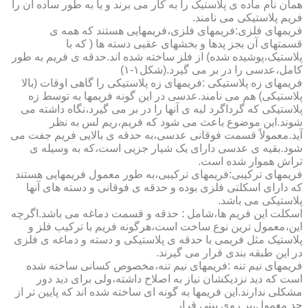
همان نام ماده ی پلاستیک را به کار می برند و یا به طور ساده آن را
فریم پلاستیکی می نامند.
فریمهای فلزی:فریمهای فلزی،فریمهایی هستند که همه ی
قسمتهای آن بجز پدها و بخشهای عقبی دسته ها ( که با
پلاستیک،پوشیده شده) از فلز ساخته شده اند.حدقه ی فریم به طور
کامل،عدسی را در بر می گیرد.(شکل۱-۱)
فریمهای زه پلاستیکی :فریمهای زه پلاستیکی را گاهی اوقات (بالا
پلاستیکی) هم می نامند.عدسی در این گونه فریمها به توسط زه
پلاستیکی که گرداگرد لبه ی آنها را در بر می گیرد،نگاه داشته می
شوند.این موضوع باعث می شود که فریم،ریم لس به نظر
آید.معمولاً قسمت فوقانی عدسی،به حدقه ی بالایی فریم جفت می
شود.بقیه ی عدسی دارای یک شیار جزیی است،که به وسیله ی
تراش هموار شده است.
فریمهای ترکیبی:فریمهای ترکیبی،به طور معمول فریمهایی هستند
که دارای اسکلتی فلزی بوده و حدقه ی فوقانی و دسته های آنها
پلاستیکی می باشد.
اسکلت این فریم ها،شامل : حدقه و قسمت دماغه می باشد.اگرچه
این،معمول ترین نوع ساخت است،هرگونه فریم با ترکیب فلز و
پلاستیک مثل فریمی با حدقه ی پلاستیکی و دسته و دماغه ی فلزی
در این طبقه بندی قرار می گیرند.
فریمهای نیم تنه :فریمهای نیم تنه،مخصوص کسانی ساخته شده
است که دید نزدیکشان نیاز به اصلاح داشته،ولی برای دید دور
مشکلی ندارند.این فریمها به گونه ای ساخته شده اند که پایین تر از
حد معمول،بر روی بینی قرار