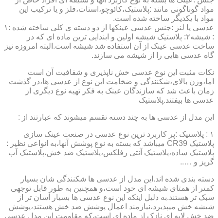
مواد گوناگونی مانند :پلاستیک،کائوچو،استات،فلز و یا ترکیب این
مواد با یکدیگر ساخته شده است.
عدسی یا لنز :جنس عدسی عینکها از دو دسته ی کلی ساخته شده :۱
: شیشه۲: پلاستیک شیشه اولین و ابندایی ترین ماده ای که در
ساخت عدسی عینک از آن استفاده شد شیشه است.البته امروزه نیز
گاه عدسی هایی را از شیشه می سازند.
نکات مثبت این نوع عدسی خش ناپذیری و شفافیت آن است
اما،وزن بالای،شکنندگی و ضخامت این نوع از عدسی ها،در گذشت
زمان باعث شد که سازندگان عینک به فکر تهیه نوع دیگری از
عدسی ها بیفتند.پلاستیک
این مدل از عدسی ها به چند دسته تقسم میشوند که عبارتند از :
۱ : پلاستیک :پر کاربرد ترین نوع عدسی در صنعت عینک سازی
پلاستیک CR39 میباشد که بسته به نوع پوشش آنها،به انواعی نظیر :
پلاستیک ساده،پلاستیک آنتی رفلکس،پلاستیک ضد خش،پلاستیک آب
گریز و …..
دسته بندی شده اند.این مدل از عدسی ها شکنندگی شان بسیار
کمتر از همتای شیشه ای خود است،و همچنین به طور قابل توجهی
سبک تر هستند.به دلیل اینکه این نوع عدسی ها بسیار آسان تر از
شیشه خش میپذیرد،نیازمند اعمال پوشش ضد خش هستند،پوشش
ضد خش لایه ای نازک از ماده ای است،که مقاومت این مدل عدسی