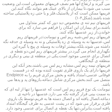
می گیرند و ارتفاع آنها هم نصف فریمهای معمولی است.این وضعیت
سبب می شود،تا بیماران از بالای عینک هم بتوانند نگاه کنند.این
فریمها ممکن است که از پلاستیک،فلز و یا حتی زه پلاستیکی ساخته
شده باشند.(شکل۴-۱)
فریمهای نیم تنه ی مخصوص دید دور که کمتر متداول می
باشند،برای بیماران این امکان را فراهم می سازد که برای
خواندن،از زیر عدسیها نگاه کنند.
فریمهای ریم لس،شبه ریم لس و نیومانت:در فریمهای ریم
لس،عدسیها نه به وسیله ی زه پلاستیکی و نه به وسیله ی حدقه نگه
داشته می شوند.بلکه،بیشتر اوقات به وسیله ی پیچ یا گیره این
نگهداری انجام می گیرد.در بیشتر فریمهای ریم لس،دو نقطه ی
اتصال برای عدسی موجود است.یکی در منطقه ی بینی و دیگری در
منطقه ی گیجگاهی.
فریمهای نیمه ریم لس،مشابه ریم لس می باشند،بجز آنکه این
فریمها دارای یک بازوی فلزی تقویت کننده بوده که در قسمت
فوقانی عدسی،امتداد یافته و بخش مرکزی فریم را به Endpiece
متصل می کنند.بخش مرکزی شامل دماغه،بازوهای پد و پدها می
باشد.
نیومانت یک نوع فریم ریم لس است که عدسیها را تنها از لبه ای که
به سمت بینی قرار گرفته نگه می دارد.عدسیها در ناحیه ی
دماغه،اتصال یافته اند و اتصال دسته ها به فریم،توسط یک بازوی
فلزی برقرار می شود که در پشت عدسی به طرف گیجگاه امتداد
یافته است.بنابراین،تنها یک نقطه ی اتصال برای عدسی وجود دارد.