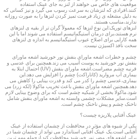
موقعیت های خاص می خواهند از لنز به جای عینک استفاده
کنند،افرادی که لنزشان به سرعت رسوب می گیرد و نیز کسانی که
به دلیل مشغله ی زیاد فرصت تمیز کردن لنزها را به صورت روزانه
ندارند،مناسب هستند.
لنزهای توریک:این نوع لنزها که معمولاً گران تر از بقیه ی لنزهای
نرم هستند،برای درمان آستیگماتیسم استفاده می شوند اما با این
همه کارایی برای اصلاح عیوب آستیگماتیسم به اندازه ی لنزهای
سخت نافذ اکسیژن نیست.
چشم و خطرات اشعه ماورای بنفش نور خورشید اشعه ماورای
بنفش نور خورشید به پوست آسیب می زند.همچنین برای عدسی و
قرنیه چشم مضراست.اشعه ماورای بنفش (UV) احتمال ابتلا به
بیماری آب مروارید (کاتاراکت) چشم را افزایش می دهد.این
بیماری،عدسی چشم را کدر می کند و قدرت بینایی را کاهش می
دهد.همچنین اشعه ماورای بنفش باعث تخریب ماکولا (لکه زرد) می
شود.ماکولا بخشی از شبکیه چشم است که برای وضوح بینایی لازم
است.سایر مشکلات چشمی وابسته به اشعه ماورای بنفش شامل
ناخنک چشم و پیش ناخنک چشم است.
عینک آفتابی پلاریزه چیست؟
یکی از شیوه های مؤثر در محافظت از چشمان استفاده از عینک
آفتابی است.یک عینک آفتابی استاندارد می تواند از چشمان شما در
برابر اشعه های مضر نور خورشید محافظت کند.ازجمله مهم ترین