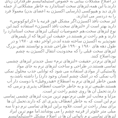
در اصلاح مشکلات بینایی به خصوص آستیگماتیسم طرفداران زیای
دارند.با این همه،لنزهای سخت استاندارد به خاطر مشکلاتی از جمله
تاری دید و هیپوکسی (نارسایی اکسیژن به اعضای بدن) معمولا فرد
را به دردسر می اندازند.
لنز سخت نافذ اکسیژن:اگر مشکل قوز قرنیه یا «کراتوکونوس»
دارید بهتر است از «لنزهای سخت نافذ اکسیژن» استفاده کنید.این
نوع لنزهای سخت،هم خصوصیات اپتیکی لنزهای سخت استاندارد را
دارند و هم راحت تر هستند.در حقیقت این لنزها که از پلیمرهای
نفوذپذیر به اکسیژن ساخته شده اند،در اواخر دهه ی ۱۹۷۰ و در
طول دهه های ۱۹۸۰ و ۱۹۹۰ طراحی شدند و توانستند نقص بزرگ
لنزهای سخت قبلی را که محدودیت انتقال اکسیژن به چشم
بود،اصلاح کنند.
لنزهای نرم:در حقیقت «لنزهای نرم» نسل جدیدتر لنزهای چشمی
تماسی هستند.در طراحی و ساخت لنزهای نرم به جای مواد
پلاستیکی از موادی استفاده می شود که توانایی جذب محلول نمکی
(آب نمکی که در اشک چشم انسان وجود دارد) را داشته باشد،به
همین خاطر لنزهای نرم به اصطلاح «هیدروفیل» یا دوست دار آب
هستند،طبیعی ترند و به خاطر خاصیت انعطاف پذیری و نرمی که
دارند،تحمل آن ها روی چشم راحت تر است.
مزایا و معایب لنز طبی نرم:مهم ترین مزیت لنزهای چشمی تماسی
نرم این است که به خاطر انعطاف پذیری ای که دارند،تحمل آن ها
برای بیمار راحت تر است.علاوه براین لنزهای تماسی نرم دو تا سه
میلی متر جلوتر از قرنیه چشم را می پوشانند.اما مهم ترین ایراد
لنزهای تماسی نرم ناتوانی آن ها در اصلاح مشکل «آستیگماتیسم