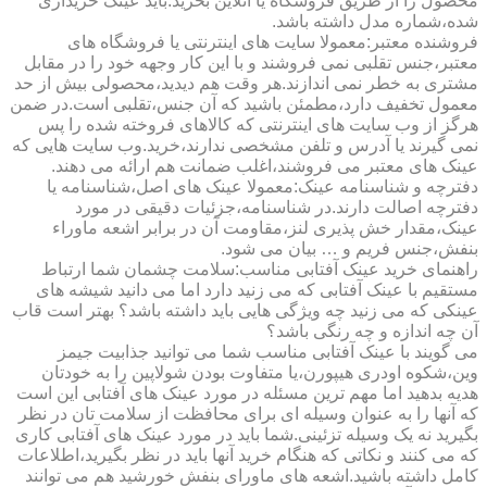
محصول را از طریق فروشگاه یا آنلاین بخرید.باید عینک خریداری
شده،شماره مدل داشته باشد.
فروشنده معتبر:معمولا سایت های اینترنتی یا فروشگاه های
معتبر،جنس تقلبی نمی فروشند و با این کار وجهه خود را در مقابل
مشتری به خطر نمی اندازند.هر وقت هم دیدید،محصولی بیش از حد
معمول تخفیف دارد،مطمئن باشید که آن جنس،تقلبی است.در ضمن
هرگز از وب سایت های اینترنتی که کالاهای فروخته شده را پس
نمی گیرند یا آدرس و تلفن مشخصی ندارند،خرید.وب سایت هایی که
عینک های معتبر می فروشند،اغلب ضمانت هم ارائه می دهند.
دفترچه و شناسنامه عینک:معمولا عینک های اصل،شناسنامه یا
دفترچه اصالت دارند.در شناسنامه،جزئیات دقیقی در مورد
عینک،مقدار خش پذیری لنز،مقاومت آن در برابر اشعه ماوراء
بنفش،جنس فریم و … بیان می شود.
راهنمای خرید عینک آفتابی مناسب:سلامت چشمان شما ارتباط
مستقیم با عینک آفتابی که می زنید دارد اما می دانید شیشه های
عینکی که می زنید چه ویژگی هایی باید داشته باشد؟ بهتر است قاب
آن چه اندازه و چه رنگی باشد؟
می گویند با عینک آفتابی مناسب شما می توانید جذابیت جیمز
وین،شکوه اودری هیپورن،یا متفاوت بودن شولاپین را به خودتان
هدیه بدهید اما مهم ترین مسئله در مورد عینک های آفتابی این است
که آنها را به عنوان وسیله ای برای محافظت از سلامت تان در نظر
بگیرید نه یک وسیله تزئینی.شما باید در مورد عینک های آفتابی کاری
که می کنند و نکاتی که هنگام خرید آنها باید در نظر بگیرید،اطلاعات
کامل داشته باشید.اشعه های ماورای بنفش خورشید هم می توانند