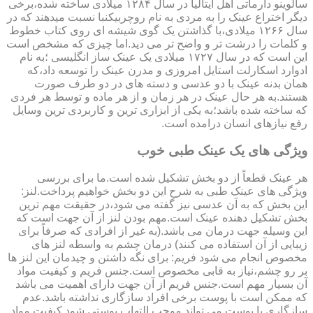
سالوینو دارماتی اهل ایتالیا در سال ۱۲۸۴ میلادی ساخته شده،برخی
دیگر اختراع عینک را به مردی به نام روچربیکنبا نسبت میدهند که در
سال ۱۲۶۶ میلادی،با گذاشتن یک گوی شیشه ای روی کتاب خطوط
و کلمات را درشت تر و واضح تر می دید.اما چیزی که مشخص است
این است که در سال ۱۷۲۷ میلادی یک عینک ساز انگلیسی ؛به نام
ادوارد اسکارلت استایل امروزی و مدرن عینک را توسعه داد،که
همان بدنه عینک با دو عدسی و دسته های در دو طرف صورت
هستند.به هر حال عینک در هر زمان و از هر ماده و توسط هر فردی
که ساخته شده باشد؛به یکی از ابزاری ترین و کاربردی ترین وسایل
رفع نیازهای انسان درامده است.
ویژگی های یک عینک طبی خوب
هر عینک قطعاً از دو بخش تشکیل شده است.ما برای بررسی
ویژگی های عینک طبی به شرح این دو بخش خواهیم پرداخت.لنز:
این بخش که به آن عدسی نیز گفته می شود،در حقیقت مهم ترین
بخش تشکیل دهنده عینک است.مهم بودن لنز از آن جهت است که
این وسیله جهت درمان می باشد.(به غیر از افرادی که صرفاً برای
زیبایی از آن استفاده می کنند) درمان چشم به واسطه لنز های
مخصوص انجام می شود فریم: برای نگه داشتن و چیدمان این لنز ها
بر رو چشم،نیاز به قابی مخصوص است.جنس فریم و کیفیت مواد
آن بسیار مهم است.جنس فریم از آن جهت دارای اهمیت می باشد
که ممکن است با پوست برخی افراد سازگاری نداشته باشد.عدم
سازگاری با پوست می تواند موجب التهاب پوستی شود.کیفیت مواد