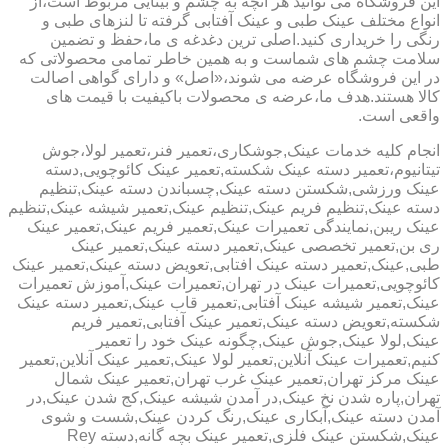
این فروشگاه می توانید هر آنچه به چشم و بینایی مربوط است،از
انواع مختلف عینک طبی و عینک آفتابی گرفته تا لنزهای طبی و
رنگی را خریداری کنید.اصلی ترین دغدغه ی ما،حفظ و تضمین
سلامت چشم های شماست و به همین خاطر تمامی محصولاتی که
در این فروشگاه عرضه می شوند،«اصل» و دارای گواهی اصالت
کالا هستند.هدف ما،عرضه ی محصولات باکیفیت با قیمت های
واقعی است.
انجام کلیه خدمات عینک,جوشکاری،تعمیر فنر،تعمیر لولا،جوش
تیتانیوم،تعمیر دسته عینک شکسته,تعمیر عینک کائوچویی,دسته
عینک ورزشی,شکستن دسته عینک,چسباندن دسته عینک,تنظیم
دسته عینک,تنظیم فریم عینک,تنظیم عینک,تعمیر شیشه عینک,تنظیم
عینک ریبن,نمایندگی تعمیرات عینک,تعمیر فریم عینک,تعمیر عینک
ری بن,تعمیر تخصصی عینک,تعمیر دسته عینک,تعمیر عینک
طبی,عینک,تعمیر دسته عینک افتابی,تعویض دسته عینک,تعمیر عینک
کائوچویی,تعمیرات عینک در تهران,تعمیرات عینک,آموزش تعمیرات
عینک,تعمیر شیشه عینک آفتابی,تعمیر قاب عینک,تعمیر دسته عینک
شکسته,تعویض دسته عینک,تعمیر عینک آفتابی,تعمیر فریم
عینک,لولا عینک,جوش عینک,چگونه عینک خود را تعمیر
کنیم,تعمیرات عینک آنلاین,تعمیر لولا عینک,تعمیر عینک آنلاین,تعمیر
عینک مرکز تهران,تعمیر عینک غرب تهران,تعمیر عینک شمال
تهران,پاره شدن نخ عینک,در آمدن شیشه عینک,کج شدن عینک,در
آمدن دسته عینک,آبکاری عینک,رنگ کردن عینک,شست و شوی
عینک,شکستن عینک فلزی,تعمیر عینک بچه گانه,دسته Rey