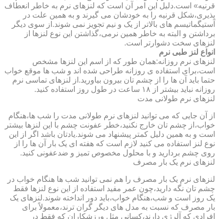
قرنیه» است.دلیل این امر آن است که لنزهای نرم به خاطر انعطاف
پذیری،شکل قرنیه را به خودشان می گیرند و به همین علت در
آستیگماتیسم های بالاتر از یک و نیم تجویز نمی شوند.از سوی دیگر
برداشتن و البته به خاطر همین نرمی،گذاشتن این نوع لنزها از
لنزهای سخت دشوارتر است.
انواع لنز طبی نرم
لنزهای نرم روزانه:همان طور که از اسم این لنزها مشخص
است،برای استفاده ی روزانه طراحی شده اند و شب ها موقع خواب
حتما باید آن ها را از چشم تان بیرون بیاورید.از لنزهای تماسی نرم
روزانه نباید بیشتر از ۱۸ ساعت در طول روز استفاده کنید.
لنزهای نرم طولانی مدت
از آن جایی که می توانید لنزهای نرم طولانی مدت را شب ها،هنگام
خواب،از چشم تان خارج نکنید،خطر عفونت چشم با این لنزها بیشتر
است و به همین دلیل کمتر پیشنهاد می شوند.یادتان باشد اگر از این
نوع لنز استفاده می کنید لازم است که هفته ای یک بار آن ها را از
روی چشم بردارید و با محلول مخصوص تمیز و ضدعفونی کنید.
لنزهای نرم یک بار مصرف
لنزهای نرم یک بار مصرف را هم نمی توانید شب ها هنگام خواب در
چشم تان نگه دارید،چون عمر مفید استفاده از این نوع لنزها فقط
یک روز است و شب،هنگام خواب،باید دور انداخته شوند.لنزهای یک
بار مصرف که نسبت به مدل های دیگر گران ترند،معمولاً برای
افرادی که آلرژی دارند،کسانی مثل ورزشکاران که فقط در