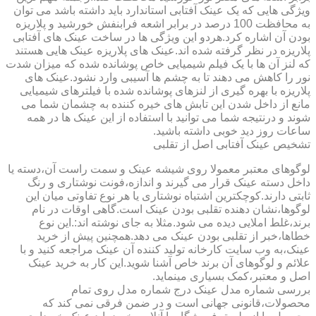
ویژگی هایی که یک عینک آفتابی استاندارد باید داشته باشد می توان
به محافظت 100 درصد در برابر اشعه فرابنفش خورشید و پلاریزه
بودن آن اشاره کرد.هردو این ویژگی ها در ساخت عینک های آفتابی
پلاریزه در نظر گرفته شده اند.عینک های پلاریزه عینک هایی هستند
که لنز آن ها با یک فیلم شیمیایی خاص پوشانده شده که میزان شدت
نور را کاهش می دهند تا به چشم ها آسیبی وارد نشود.عینک های
پلاریزه با بهره گیری از لنزهای پوشانده شده با فیلترهای شیمیایی
مانع از داخل شدن این تابش های خیره کننده به چشمان شما می
شوند و درنتیجه شما می توانید با استفاده از این عینک ها در همه
ساعات روز دید خوبی داشته باشید.
تشخیص عینک آفتابی اصل از تقلبی
لوگوهای معتبر معمولا روی شیشه عینک و سمت راست آن،دسته یا
داخل دسته عینک قرار می گیرند و اندازه،فونت نوشتاری و رنگ
ثابتی دارند.کوچکترین اشتباه نوشتاری یا هر نوع تفاوتی میان این
لوگوها،نشان دهنده تقلبی بودن عینک است.گاهی اوقات در نام
برند،غلط املایی دیده می شود.مثلا به جای نوشته اند:.این نوع
خطاها،خبر از تقلبی بودن عینک می دهد.همچنین پیش از خرید
عینک،به وب سایت کارخانه تولید کننده آن عینک مراجعه کنید و با
علائم و لوگوهای آن برند خاص آشنا شوید.این کار به خرید عینک
اصل و معتبر،کمک بسیاری مینماید.
بررسی شماره مدل عینک درج شماره مدل روی تمام
محصولات،قانونی جهانی است و در ضمن فرقی نمی کند که