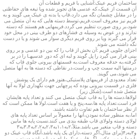
ساختمان فریم عینک:آشنایی با فریم و قطعات آن
آن قسمت از عینک،که عدسی های تجویز شده ویا تیغه های حفاظتی
را در مقابل چشمان نگه می دارد،قاب یا بدنه ی عینک می گویند و به
فریم نیز معروف است.فریم،توسط دسته هایی که به آن متصل می
شود،بر روی صورت تنظیم می گردد.فریمهایی هم هستند که دسته
ندارند و در عوض به وسیله ی فشارهای دو طرف بینی در محل خود
قرار می گیرند ویا بر روی فریم دیگری سوار می شوند و یا در دست
نگه داشته می شوند
اجزای جلویی فریم :آن بخش از قاب را که بین دو عدسی و بر روی
بینی قرار می گیرد را پل گویند و لبه ای که دور عدسیهـا را در بر
گرفته،به حدقه معروف است.به قسمتهای بیرونی جلوی قاب که
درمنتها الیه سمت چپ و راست،در نقاطی که دسته ها به آنها متصل
می شوند،می گویند.
تعداد معدودی از فریمهای پلاستیکی،هنوز هم دارای یک پوشش
فلزی در قسمت بیرونی بوده که پرچهایی جهت نگهداری لولا به آنها
متصل شده است.(شکل زیر)
لولاها،دسته ها را به قاب عینک متصل می کنند و تعداد پایه هایشان
فرد است.تعداد پایه ها،سه،پنج و یا هفت است.لولا ها ممکن است که
از نظر ساختمان با هم تفاوت داشته باشند.
اما،به منظور ساده نمودن،آنها را معمولاً بر اساس تعداد پایه های
لولای دسته ولولای قاب طبقه بندی می کنند.نسبت پایه ها مابین
دسته و قاب متغیر می باشد.مثلاً،۲به۱،۱به۲،۳به۲،۲به۳،۴به۳
و۳به۴٫(برای مثال،اگر دسته،دارای یک پایه باشد،آنگاه قاب عینک دو
پایه دارد و بر عکس اگر قاب عینک دارای دو پایه باشد،دسته می