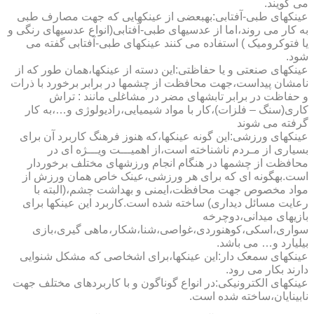
می گویند.
عینکهای طبی-آفتابی:به­بعضی از عینکهایی که جهت مصارف طبی
به کار می روند،اما از عدسیهای طبی-آفتابی(انواع عدسیهای رنگی و
یا فتوکرومیک ) استفاده می کنند عینکهای طبی-آفتابی گفته می
شود.
عینکهای صنعتی و یا حفاظتی:این دسته از عینکها،همان طور که از
نامشان پیداست،جهت محافظت از چشمها در برابر برخورد با ذرات
و حفاظت در برابر تابشهای مضر در مشاغلی مانند : تراش
کاری(سنگ – فلزات)،کار با مواد شیمیایی،رادیولوژی و…،به کار
گرفته می شوند
عینکهای ورزشی:این گونه عینکها،که هنوز فرهنگ کاربرد آن برای
بسیاری از مـردم ناشناخته است،از اهمیـــت ویـــژه ای در
محافظت از چشمها در هنگام انجام ورزشهای مختلف برخوردار
است.به­گونه ای که برای هر ورزشی،عینک خاص همان ورزش از
مواد مخصوص جهت محافظت،ایمنی و بهداشت چشم،(البته با
رعایت مسائل دیداری) ساخته شده است.کاربرد این عینکها برای
بازیهای میدانی،دوچرخه
سواری،اسکی،کوهنوردی،غواصی،شنا،شکار،ماهی گیری،بازی
بیلیارد و… می باشد.
عینکهای سمعک دار:این عینکها،برای اشخاصی که مشکل شنوایی
دارند بکار می رود.
عینکهای الکترونیکی:در انواع گوناگون و با کاربردهای مختلف جهت
نابینایان،ساخته شده است.