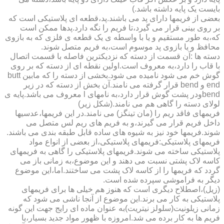
بایست یک پایه داشته باشد.)
بعضی از فریمها دارای پد می باشند.پد،قطعه ای پلاستیکی است که
بر روی بینی قرار می گیرد،تا فریم را نگه دارد.پدها ممکن است
که،به طور مستقیم و یا با واسطه ی یک قطعه ی فلزی که به بازوی
محافظ و یا بازوی پد موسوم است،به فریم متصل شوند.
دسته ها :آن قسمت از دسته که نزدیکترین فاصله با قسمت اتصال
با قاب را دارد،به معروف است.اولین نقطه ای از دسته که بر روی
گوش خم می شود نامیده می شود.بخشی از دسته را که مابین butt
end و bend قرار گرفته می نامند.آن بخش از دسته که در زیر
bendودر پشت گوش قرار دارد،به نامهای l معروف می باشد.پایه ی
لولای دسته را گاهی هم می نامند.(شکل زیر)
فریمهای فاقد ریم را (مان تینگز) می نامند.در این فریمها،عدسیها
داخل فریم قرار می گیرند،و به فریم های ریم لس متصل می
شوند.فریمها خود نیز به شیوه های ساده قابل طبقه بندی می باشند.
فریمهای پلاستیکی:فریمهای پلاستیکی،از بعضی از انواع مواد
پلاستیکی ساخته می شوند.فریمهای پلاستیکی را گاهی به فریمهای
کاسه لاک پشتی نسبت می دهند و این موضوع،به زمانی باز می
گردد که فریمها را از کاسه لاک پشت می ساختند.اما،این موضوع
دیگر به فراموشی سپرده شده است.
(زیل)،اصطلاح دیگری است که هنوز هم خیلی ها برای فریمهای
پلاستیکی به کار می برند.این موضوع از آنجا ناشی می شود که
زمانی زیلونیت(سلولز نیتریت)به عنوان ماده ای رایج جهت این گونه
فریم ها به کار برده می شد.امروزه با ظهور مواد جدید بسیار،یا