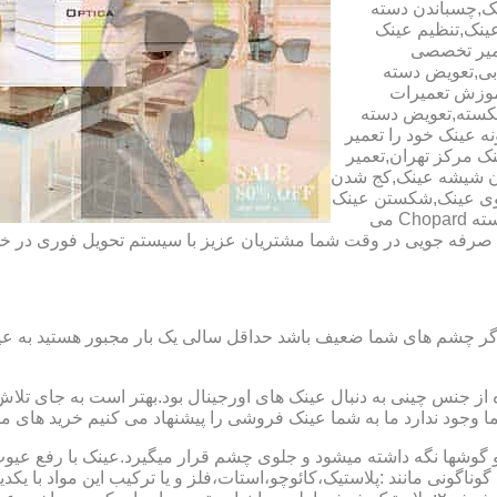
ک,چسباندن دسته
ینک,تنظیم عینک
عمیر تخصصی
ابی,تعویض دسته
آموزش تعمیرات
شکسته,تعویض دسته
ه عینک خود را تعمیر
ینک مرکز تهران,تعمیر
دن شیشه عینک,کج شدن
وی عینک,شکستن عینک
فلزی,تعمیر عینک بچه گانه,دسته Rey Ban,دسته AO,دسته Police,دسته Chopard می
ای صرفه جویی در وقت شما مشتریان عزیز با سیستم تحویل فوری در
گر چشم های شما ضعیف باشد حداقل سالی یک بار مجبور هستید به عین
از جنس چینی به دنبال عینک های اورجینال بود.بهتر است به جای تلا
شما وجود ندارد ما به شما عینک فروشی را پیشنهاد می کنیم خرید های م
شها نگه داشته میشود و جلوی چشم قرار میگیرد.عینک با رفع عیوب ان
 گوناگونی مانند :پلاستیک،کائوچو،استات،فلز و یا ترکیب این مواد با ی