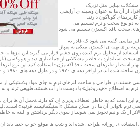
مشکلات بینایی مثل نزدیک
راد از آن ها به عنوان وسیله ی آرایشی
اربردهای گوناگون دارند.
 به دو نوع سخت و نرم تقسیم می
نزهای سخت نافذ اکسیژن تقسیم می شود
لنز تماسی گفته می شود که قادر به
قرنیه برای تهیه ی اکسیژن متکی به پمپاژ
ا استفاده از محلول نرم کننده روی چشم قرار می گیرند.این لنزها ب
ی سخت استاندارد به خاطر مشکلاتی از جمله تاری دید و هیپوکسی (نار
بهتر است از «لنزهای سخت نافذ اکسیژن» استفاده کنید.این نوع لنزه
ی هستند.در طراحی و ساخت لنزهای نرم به جای مواد پلاستیکی از م
 نرم به اصطلاح «هیدروفیل» یا دوست دار آب هستند،طبیعی ترند و به
این است که به خاطر انعطاف پذیری ای که دارند،تحمل آن ها برای بی
تماسی نرم ناتوانی آن ها در اصلاح مشکل «آستیگماتیسم قرنیه» است.د
لاتر از یک و نیم تجویز نمی شوند.از سوی دیگر برداشتن و البته به خ
تفاده ی روزانه طراحی شده اند و شب ها موقع خواب حتما باید آن ها ر