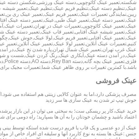
شکسته,تعمیر عینک کائوچویی,دسته عینک ورزشی,شکستن دسته عین
عینک,تنظیم دسته عینک,تنظیم فریم عینک,تنظیم عینک,تعمیر شیشه ع
ریبن,نمایندگی تعمیرات عینک,تعمیر فریم عینک,تعمیر عینک ری بن,ت
عینک,تعمیر دسته عینک,تعمیر عینک طبی,عینک,تعمیر دسته عینک افت
عینک,تعمیر عینک کائوچویی,تعمیرات عینک در تهران,تعمیرات عینک,
عینک,تعمیر شیشه عینک آفتابی,تعمیر قاب عینک,تعمیر دسته عینک 
عینک,تعمیر عینک آفتابی,تعمیر فریم عینک,لولا عینک,جوش عینک,چگون
کنیم,تعمیرات عینک آنلاین,تعمیر لولا عینک,تعمیر عینک آنلاین,تعمیر ع
عینک غرب تهران,تعمیر عینک شمال تهران,پاره شدن نخ عینک,در آم
عینک,در آمدن دسته عینک,آبکاری عینک,رنگ کردن عینک,شست و ش
باشد.با کمترین تغییرات بر روی ظاهر عینک شما,تعمیرات مجیک بر
عینک فروشی
مصرف پزشکی دارد،اما به عنوان کالایی زینتی هم استفاده می شود.ا
خوش تیپ تر شدن به عینک سازی ها سر زدید
خرید عینک،کار پر ریسکی ست؛ به سختی می توان در این بازار پرشده 
اعتماد باشید و چشمان خودتان را به آن ها بسپارید؛ راه دومی برای 
عینک از دو عدسی و یک قاب یا فریم درست شده استکه توسط بینی و گو
جنس :عینک ها بسته به نوع کاربرد آنها و سلیقه ای افراد خاص از مواد