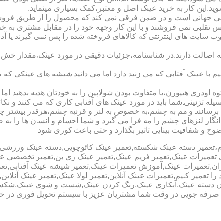
شوید.این کار به خرید عینک اصل و معتبر،کمک بسیاری مینماید.
هانی است و در ضمن فرقی نمی کند که محصول را از طریق فروشگاه ی
س تقلبی نمی فروشند و با این کار وجهه خود را در مقابل مشتری به 
 سایت های اینترنتی که کالاهای فروخته شده را پس نمی گیرند یا 
ه اصالت دارند.در شناسنامه،جزئیات دقیقی در مورد عینک،مقدار خش 
ا عینک آفتابی که می زنید دارد اما می دانید شیشه های عینکی که می
 اودری هیپورن،یا متفاوت بودن شولاپین را به خودتان هدیه بدهید اما م
ه تزئینی.شما باید در مورد عینک های آفتابی کاری که می کنند و نکاتی
برسانند و هم به چشم،به خصوص به لنز و قرنیه چشم،هرقدر بیشتر چش
ری انگار لنزهای چشم را مه فرا می گیرد و شما اجسام و انسان ها را 
ح و شفافیت بینایی تاثیر بگذارد و حتی باعث کوری شود.
نیوم،تعمیر دسته عینک شکسته,تعمیر عینک کائوچویی,دسته عینک ورزش
ی تعمیرات عینک,تعمیر فریم عینک,تعمیر عینک ری بن,تعمیر تخصصی ع
هران,تعمیرات عینک,آموزش تعمیرات عینک,تعمیر شیشه عینک آفتابی,ت
ا تعمیر کنیم,تعمیرات عینک آنلاین,تعمیر لولا عینک,تعمیر عینک آنلای
دن دسته عینک,آبکاری عینک,رنگ کردن عینک,شست و شوی عینک,شکستن
ای صرفه جویی در وقت شما مشتریان عزیز با سیستم تحویل فوری در