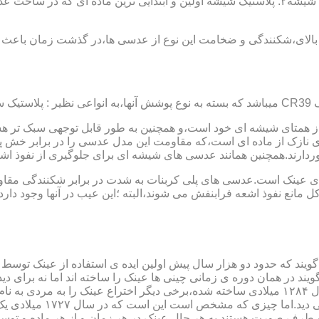
عدسی یا لنز :جنس عدسی عینکها از دو دسته ی کلی ساخته شده :۱ : شیشه۲: پلاستیک شیشه اولین و 
الای،شکنندگی و ضخامت این نوع از عدسی ها،در گذشت زمان باعث شد
ز همتای شیشه ای خود است،و همچنین به طور قابل توجهی سبک تر هست
نازک از ماده ای است،که مقاومت این مدل عدسی را در برابر خش پ
خوردارند.همچنین همانند عدسی های شیشه ای برای جلوگیری از نفوذ 
 های عینک است.عدسی های پلی کربنات به شدت در برابر شکنندگی مقاو
مانع نفوذ اشعه فرابنفش می شوند،البته ؛این عیب در آنها وجود دارد که
یند که حدود دو هزار سال پیش اولین ایده ی استفاده از عینک توسط 
 در همان دوره ی زمانی چینی ها عینک را ساخته اند اما نه برای دی
گوی شیشه ای روی کتاب خط
و طرف صورت هستند.به هر حال عینک در هر زمان و از هر ماده و توسط