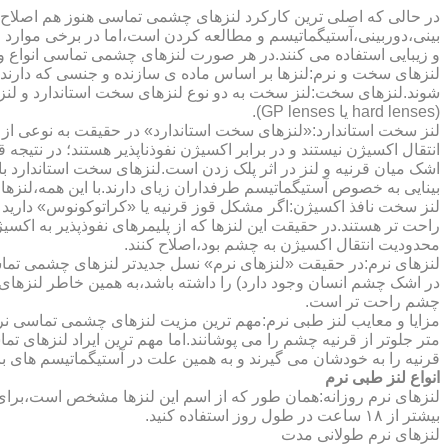
در حالی که اصلی ترین کارکرد لنزهای چشمی تماسی هنوز هم اصلاح 
بینی،دوربینی،آستیگماتیسم و مطالعه کردن است،اما در برخی موارد اف
و زیبایی استفاده می کنند.در هر صورت لنزهای چشمی تماسی انواع و ک
لنزهای سخت و نرم:لنزها بر اساس ماده ی سازنده و جنسی که دارند
شوند.لنزهای سخت:لنز سخت به دو نوع لنزهای سخت استاندارد و ل
(hard lenses یا GP lenses).
لنز سخت استاندارد:«لنزهای سخت استاندارد» در حقیقت به نوعی از 
انتقال اکسیژن نیستند و در برابر اکسیژن نفوذناپذیر هستند؛ در نتیجه 
اشک میان قرنیه و لنز در اثر پلک زدن است.لنزهای سخت استاندارد ب
بینایی به خصوص آستیگماتیسم طرفداران زیای دارند.با این همه،لنزها
لنز سخت نافذ اکسیژن:اگر مشکل قوز قرنیه یا «کراتوکونوس» دارید 
محدودیت انتقال اکسیژن به چشم بود،اصلاح کنند.
لنزهای نرم:در حقیقت «لنزهای نرم» نسل جدیدتر لنزهای چشمی تماس
در اشک چشم انسان وجود دارد) را داشته باشد،به همین خاطر لنزهای
چشم راحت تر است.
مزایا و معایب لنز طبی نرم:مهم ترین مزیت لنزهای چشمی تماسی نرم 
متر جلوتر از قرنیه چشم را می پوشانند.اما مهم ترین ایراد لنزهای 
قرنیه را به خودشان می گیرند و به همین علت در آستیگماتیسم های با
انواع لنز طبی نرم
لنزهای نرم روزانه:همان طور که از اسم این لنزها مشخص است،برای اس
بیشتر از ۱۸ ساعت در طول روز استفاده کنید.
لنزهای نرم طولانی مدت