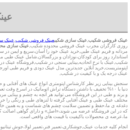
عین
عینک فروشی شکیب
,
عینک سازی شکیب
عینک فروشی شکیب
,
عینک س
روزی کارگران مجرب عینک فروشی محدوده شکیب,
عینک سازی مح
مردانه و فریم عینک طبی,خرید عینک خود را آسان،سریع و ایمن در سر
استاندارد روز برای کودکان،نوزادان و بزرگسالان.شامل عینک طبی مر
شکیب,عینک با نرخ اتحادیه,بینایی سنجی در شکیب,فروشگاه عینک در 
اپتومتریست,خرید آنلاین جدیدترین مدل عینک دودی و فریم طبی اورجینا
عینک درجه یک و با کیفیت در شکیب,
سنجش بینایی زیر نظر کارشناس
اپتومتری انواع عینک های آفتابی و 
دنیا با ۱۰% تخفیف با داشتن دستگاه تراش اتوماتیک در اسرع وقت 
و برند و طبی در این فروشگاه می توانید هر آنچه به چشم و بینایی مر
مختلف عینک طبی و عینک آفتابی گرفته تا لنزهای طبی و رنگی را خری
دغدغه ی ما،حفظ و تضمین سلامت چشم های شماست و به همین خا
که در این فروشگاه عرضه می شوند،«اصل» و دارای گواهی اصالت کا
ما،عرضه ی محصولات باکیفیت با قیمت های واقعی است.
انجام کلیه خدمات عینک,جوشکاری،تعمیر فنر،تعمیر لولا،جوش تیتانیو