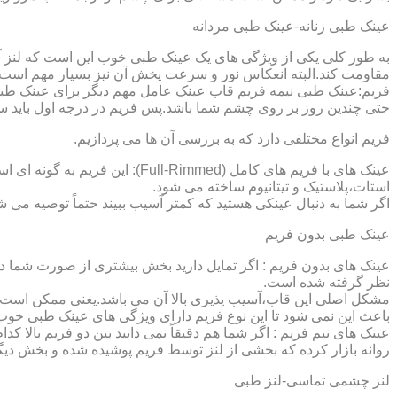
عینک طبی زنانه-عینک طبی مردانه
به طور کلی یکی از ویژگی های یک عینک طبی خوب این است که لنز آ
مقاومت کند.البته انعکاس نور و سرعت پخش آن نیز بسیار مهم است ک
فریم:عینک طبی نیمه فریم قاب عینک عامل مهم دیگر برای عینک طبی
حتی چندین روز بر روی چشم شما باشد.پس فریم در درجه اول باید س
فریم انواع مختلفی دارد که به بررسی آن ها می پردازیم.
عینک های با فریم های کامل (ed
استات،پلاستیک و تیتانیوم ساخته می شود.
اگر شما به دنبال عینکی هستید که کمتر آسیب ببیند حتماً توصیه می شو
عینک طبی بدون فریم
عینک های بدون فریم : اگر تمایل دارید بخش بیشتری از صورت شما دی
نظر گرفته شده است.
مشکل اصلی این قاب،آسیب پذیری بالا آن می باشد.یعنی ممکن است لنز
باعث این نمی شود تا این نوع فریم دارای ویژگی های عینک طبی خوب
عینک های نیم فریم : اگر شما هم دقیقاً نمی دانید بین دو فریم بالا 
روانه بازار کرده که بخشی از لنز توسط فریم پوشیده شده و بخش دیگ
لنز چشمی تماسی-لنز طبی