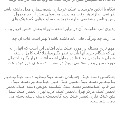
ا آنلاین بخرید.باید عینک خریداری شده،شماره مدل داشته باشد.
خطر نمی اندازند.هر وقت هم دیدید،محصولی بیش از حد معمول
آدرس و تلفن مشخصی ندارند،خرید.وب سایت هایی که عینک های
پذیری لنز،مقاومت آن در برابر اشعه ماوراء بنفش،جنس فریم و …
 زنید چه ویژگی هایی باید داشته باشد؟ بهتر است قاب آن چه
هم ترین مسئله در مورد عینک های آفتابی این است که آنها را به
 که هنگام خرید آنها باید در نظر بگیرید،اطلاعات کامل داشته
مان شما بدون محافظ در مقابل اشعه آفتاب قرار بگیرد احتمال
به صورت مبهم و ناواضح می بینید) در ضمن اشعه های خورشید باعث
ی,شکستن دسته عینک,چسباندن دسته عینک,تنظیم دسته عینک,تنظیم
ینک,تعمیر دسته عینک,تعمیر عینک طبی,عینک,تعمیر دسته عینک
عمیر قاب عینک,تعمیر دسته عینک شکسته,تعویض دسته عینک,تعمیر
ن,تعمیر عینک مرکز تهران,تعمیر عینک غرب تهران,تعمیر عینک شمال
 عینک فلزی,تعمیر عینک بچه گانه,دسته,دسته,دسته,دسته می
 خدمت شماست.