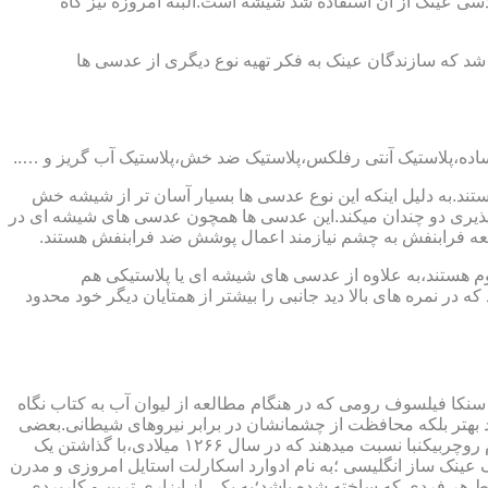
ابندایی ترین ماده ای که در ساخت عدسی عینک از آن استفاده شد شیشه است.البته امروزه نیز گاه
 که سازندگان عینک به فکر تهیه نوع دیگری از عدسی ها
ند.به دلیل اینکه این نوع عدسی ها بسیار آسان تر از شیشه خش
ذیری دو چندان میکند.این عدسی ها همچون عدسی های شیشه ای در
اشعه فرابنفش به چشم نیازمند اعمال پوشش ضد فرابنفش هستند.
م هستند،به علاوه از عدسی های شیشه ای یا پلاستیکی هم
 در نمره های بالا دید جانبی را بیشتر از همتایان دیگر خود محدود
سنکا فیلسوف رومی که در هنگام مطالعه از لیوان آب به کتاب نگاه
د بهتر بلکه محافظت از چشمانشان در برابر نیروهای شیطانی.بعضی
دیگر عقیده دارند اولین عینک توسط سالوینو دارماتی اهل ایتالیا در سال ۱۲۸۴ میلادی ساخته شده،برخی دیگر اختراع عینک را به مردی به نام روچربیکنبا نسبت میدهند که در سال ۱۲۶۶ میلادی،با گذاشتن یک
وط و کلمات را درشت تر و واضح تر می دید.اما چیزی که مشخص است این است که در سال ۱۷۲۷ میلادی یک عینک ساز انگلیسی ؛به نام ادوارد اسکارلت استایل امروزی و مدرن
 هر فردی که ساخته شده باشد؛به یکی از ابزاری ترین و کاربردی