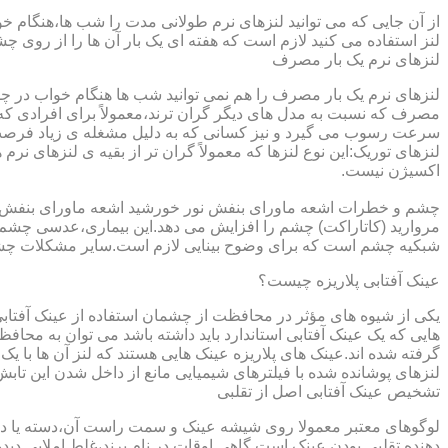
از آن جایی که می توانید لنزهای نرم طولانی مدت را شب ها،هنگام خو
لنز استفاده می کنید لازم است که هفته ای یک بار آن ها را از روی 
لنزهای نرم یک بار مصرف
لنزهای نرم یک بار مصرف را هم نمی توانید شب ها هنگام خواب در چشم
مصرف که نسبت به مدل های دیگر گران ترند،معمولاً برای افرادی که
سرعت رسوب می گیرد و نیز کسانی که به دلیل مشغله ی زیاد فرصت ت
لنزهای توریک:این نوع لنزها که معمولاً گران تر از بقیه ی لنزهای نر
اکسیژن نیست.
مروارید (کاتاراکت) چشم را افزایش می دهد.این بیماری،عدسی چشم ر
شبکیه چشم است که برای وضوح بینایی لازم است.سایر مشکلات چش
عینک آفتابی پلاریزه چیست؟
یکی از شیوه های مؤثر در محافظت از چشمان استفاده از عینک آفتاب
گرفته شده اند.عینک های پلاریزه عینک هایی هستند که لنز آن ها با ی
لنزهای پوشانده شده با فیلترهای شیمیایی مانع از داخل شدن این تابش
تشخیص عینک آفتابی اصل از تقلبی
لوگوهای معتبر معمولا روی شیشه عینک و سمت راست آن،دسته یا داخل 
دهنده تقلبی بودن عینک است.گاهی اوقات در نام برند،غلط املایی دیده