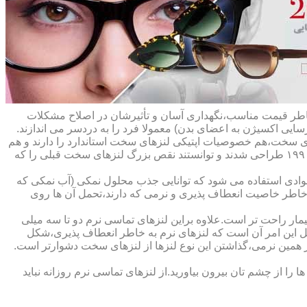
ه خاطر قیمت مناسب،نگهداری آسان و تأثیرشان در اصلاح مشکلات
سایی اکسیژن به اعضای بدن) معمولا فرد را به دردسر می اندازند.
ای سخت،هم خصوصیات اپتیکی لنزهای سخت استاندارد را دارند و هم
راحت تر هستند.در حقیقت این لنزها که از پلیمرهای نفوذپذیر به اکسیژن ساخته شده اند،در اواخر دهه ی ۱۹۷۰ و در طول دهه های ۱۹۸۰ و ۱۹۹۰ طراحی شدند و توانستند نقص بزرگ لنزهای سخت قبلی را که
وادی استفاده می شود که توانایی جذب محلول نمکی (آب نمکی که
 خاطر خاصیت انعطاف پذیری و نرمی که دارند،تحمل آن ها روی
مار راحت تر است.علاوه براین لنزهای تماسی نرم دو تا سه میلی
لیل این امر آن است که لنزهای نرم به خاطر انعطاف پذیری،شکل
اطر همین نرمی،گذاشتن این نوع لنزها از لنزهای سخت دشوارتر است.
ا از چشم تان بیرون بیاورید.از لنزهای تماسی نرم روزانه نباید