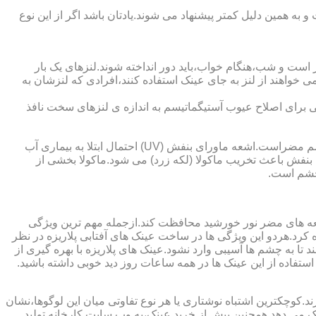
به همین دلیل کمتر پیشنهاد می شوند.یادتان باشد اگر از این نوع
 است و شب،هنگام خواب،باید دور انداخته شوند.لنزهای یک بار
واهند از لنز به جای عینک استفاده کنند،افرادی که لنزشان به
ایی برای اصلاح عیوب آستیگماتیسم به اندازه ی لنزهای سخت نافذ
چشم و خطرات اشعه ماورای بنفش نور خورشید اشعه ماورای بنفش نور خورشید به پوست آسیب می زند.همچنین برای عدسی و قرنیه چشم مضراست.اشعه ماورای بنفش (UV) احتمال ابتلا به بیماری آب
بنفش باعث تخریب ماکولا (لکه زرد) می شود.ماکولا بخشی از
چشم است.
اشعه های مضر نور خورشید محافظت کند.ازجمله مهم ترین ویژگی
رابنفش خورشید و پلاریزه بودن آن اشاره کرد.هردو این ویژگی ها در ساخت عینک های آفتابی پلاریزه در نظر
تا به چشم ها آسیبی وارد نشود.عینک های پلاریزه با بهره گیری از
استفاده از این عینک ها در همه ساعات روز دید خوبی داشته باشید.
کوچکترین اشتباه نوشتاری یا هر نوع تفاوتی میان این لوگوها،نشان
ینک می دهد.همچنین پیش از خرید عینک،به وب سایت کارخانه تولید