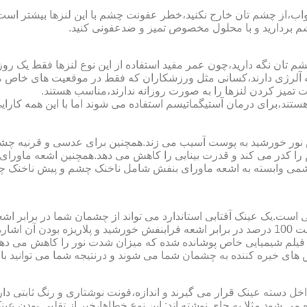
اب،از چشم تان خارج نکنید،خطر عفونت چشم با این لنزها بیشتر است و 
چشم بردارید و با محلول مخصوص تمیز و ضدعفونی کنید.
 تان نگه دارید،چون عمر مفید استفاده از این نوع لنزها فقط یک روز
 آلرژی دارند،کسانی مثل ورزشکاران که فقط در موقعیت های خاص می خ
میز کردن لنزها را به صورت روزانه ندارند،مناسب هستند.
م هستند،برای درمان آستیگماتیسم استفاده می شوند اما با این همه کار
ا کدر می کند و قدرت بینایی را کاهش می دهد.همچنین اشعه ماورای 
می وابسته به اشعه ماورای بنفش شامل ناخنک چشم و پیش ناخنک 
ی است.یک عینک آفتابی استاندارد می تواند از چشمان شما در برابر 
هایی که یک عینک آفتابی استاندارد باید داشته باشد می توان به محافظت 100 درصد در برابر اشعه ف
ک فیلم شیمیایی خاص پوشانده شده که میزان شدت نور را کاهش می دهند 
 های خیره کننده به چشمان شما می شوند و درنتیجه شما می توانید با 
دسته عینک قرار می گیرند و اندازه،فونت نوشتاری و رنگ ثابتی دارند.
 می شود.مثلا به جای نوشته اند:.این نوع خطاها،خبر از تقلبی بودن ع