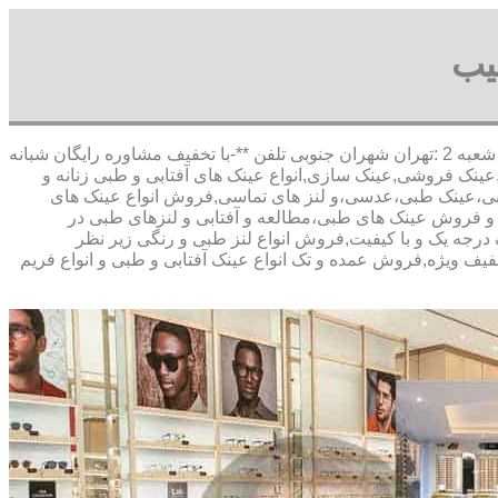
یب
,آدرس شعبه 1 :تهران شاهین شمالی بیست متری گلستان شعبه 2 :تهران شهران جنوبی تلفن **-با تخفیف مشاوره رایگان شبانه
نک فروشی,عینک سازی,انواع عینک های آفتابی و طبی زنانه و
آفتابی،عینک طبی،عدسی،و لنز های تماسی,فروش انواع عینک های
ت و فروش عینک های طبی،مطالعه و آفتابی و لنزهای طبی در
درجه یک و با کیفیت,فروش انواع لنز طبی و رنگی زیر نظر
تخفیف ویژه,فروش عمده و تک انواع عینک آفتابی و طبی و انواع فریم