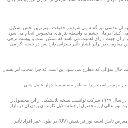
 به آن عدسی نیز گفته می شود،در حقیقت مهم ترین بخش تشکیل
ده می کنند) درمان چشم به واسطه لنز های مخصوص انجام می شود
م از آن جهت دارای اهمیت می باشد که ممکن است با پوست برخی
مقاومت در برابر فشار تأثیر بسزایی دارد.پس در نتیجه اگر می
 است.حال سؤالی که مطرح می شود این است که چرا انتخاب لنز بسیار
یار مهم تر است زیرا به طور مستقیم با چهار عامل یعنی
در قدیم از عدسی شیشه ای استفاده می شد،اما شیشه بسیار سنگین بوده و همچنین به راحتی شکسته و به چشم آسیب می رساند.در نهایت در سال ۱۹۴۷ شرکت توانست نسخه پلاستیکی از این محصول را
 نور عالی این محصول ازجمله دلایل کاربردی بودن آن در بازار
عامل بعدی که جزء اصلی ترین ویژگی های عینک طبی است،مقاومت در برابر اشعه UV در هر دو نوع A و B می باشد.قطعاً قرار گرفتن در معرض تابش اشعه نور فرابنفش (UV) در طول عمر افراد تأثیر