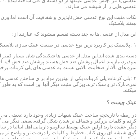
عدسی هایی را از شیشه می سازند.
نکات مثبت این نوع عدسی خش ناپذیری و شفافیت آن است اما،وزن ب
بیفتند.پلاستیک
این مدل از عدسی ها به چند دسته تقسم میشوند که عبارتند از :
۱ : پلاستیک :پر کاربرد ترین نوع عدسی در صنعت عینک سازی پلاستیک CR39 میباشد که بسته به نوع پوشش آنها،به انواعی نظیر : پلاستیک ساده،پلاستیک آنتی رفلکس،پلاستیک ضد خش،پلاستیک آب گریز و …..
دسته بندی شده اند.این مدل از عدسی ها شکنندگی شان بسیار کمتر ا
میپذیرد،نیازمند اعمال پوشش ضد خش هستند،پوشش ضد خش لایه ای 
نمره های بالا،از ضخامت بالایی نسبت به عدسی های پلی کربنات بر
۲ : پلی کربنات:پلی کربنات یکی از بهترین مواد برای ساختن عدسی
نمره،نازک تر و سبک ترند.ویژگی مثبت دیگر آنها این است که به طور کل 
میکنند.
عینک چیست ؟
در ربطه با تاریخچه ساخت عینک شبهات زیادی وجود دارد ؛بعضی می گو
کرده و کلمات بزرگتر و شفاف تر شدن شکل گرفته.بعضی دیگر می گویند
عینک را توسعه داد،که همان بدنه عینک با دو عدسی و دسته های در د