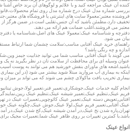
کننده آن عینک مراجعه کنید و با علائم و لوگوهای آن برند خاص آشنا 
بررسی شماره مدل عینک درج شماره مدل روی تمام محصولات،قانونی ج
فروشنده معتبر:معمولا سایت های اینترنتی یا فروشگاه های معتبر،جن
تخفیف دارد،مطمئن باشید که آن جنس،تقلبی است.در ضمن هرگز از وب
معتبر می فروشند،اغلب ضمانت هم ارائه می دهند.
دفترچه و شناسنامه عینک:معمولا عینک های اصل،شناسنامه یا دفترچ
بیان می شود.
راهنمای خرید عینک آفتابی مناسب:سلامت چشمان شما ارتباط مستقیم ب
اندازه و چه رنگی باشد؟
می گویند با عینک آفتابی مناسب شما می توانید جذابیت جیمز وین،شکوه
عنوان وسیله ای برای محافظت از سلامت تان در نظر بگیرید نه یک وسیل
باشید.اشعه های ماورای بنفش خورشید هم می توانند به پوست آسیب 
اینکه به بیماری آب مروارید مبتلا شوید بیشتر می شود (در این بیما
بیماری تخریب بافت ماکولای چشم می شوند که می تواند بر میزان وضو
انجام کلیه خدمات عینک,جوشکاری،تعمیر فنر،تعمیر لولا،جوش تیتا
فریم عینک,تنظیم عینک,تعمیر شیشه عینک,تنظیم عینک ریبن,نمایندگ
افتابی,تعویض دسته عینک,تعمیر عینک کائوچویی,تعمیرات عینک در ت
عینک آفتابی,تعمیر فریم عینک,لولا عینک,جوش عینک,چگونه عینک خود ر
تهران,پاره شدن نخ عینک,در آمدن شیشه عینک,کج شدن عینک,در آم
باشد.با کمترین تغییرات بر روی ظاهر عینک شما,تعمیرات مجیک بر
انواع عینک