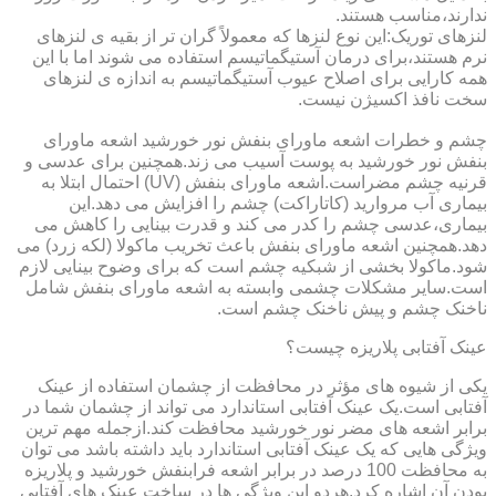
ندارند،مناسب هستند.
لنزهای توریک:این نوع لنزها که معمولاً گران تر از بقیه ی لنزهای
نرم هستند،برای درمان آستیگماتیسم استفاده می شوند اما با این
همه کارایی برای اصلاح عیوب آستیگماتیسم به اندازه ی لنزهای
سخت نافذ اکسیژن نیست.
چشم و خطرات اشعه ماورای بنفش نور خورشید اشعه ماورای
بنفش نور خورشید به پوست آسیب می زند.همچنین برای عدسی و
قرنیه چشم مضراست.اشعه ماورای بنفش (UV) احتمال ابتلا به
بیماری آب مروارید (کاتاراکت) چشم را افزایش می دهد.این
بیماری،عدسی چشم را کدر می کند و قدرت بینایی را کاهش می
دهد.همچنین اشعه ماورای بنفش باعث تخریب ماکولا (لکه زرد) می
شود.ماکولا بخشی از شبکیه چشم است که برای وضوح بینایی لازم
است.سایر مشکلات چشمی وابسته به اشعه ماورای بنفش شامل
ناخنک چشم و پیش ناخنک چشم است.
عینک آفتابی پلاریزه چیست؟
یکی از شیوه های مؤثر در محافظت از چشمان استفاده از عینک
آفتابی است.یک عینک آفتابی استاندارد می تواند از چشمان شما در
برابر اشعه های مضر نور خورشید محافظت کند.ازجمله مهم ترین
ویژگی هایی که یک عینک آفتابی استاندارد باید داشته باشد می توان
به محافظت 100 درصد در برابر اشعه فرابنفش خورشید و پلاریزه
بودن آن اشاره کرد.هردو این ویژگی ها در ساخت عینک های آفتابی