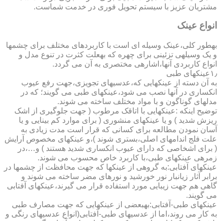
مشتریان عزیز با سیستم تحویل فوری در خدمت شماست.
انواع عینک
به­طور کلی،عینک وسیله ای است با کاربردهای مختلف برای چشمها
و یک وسیله­ی تزئینی برای چهره که به­علت کثرت در تنوع مدل و
انواع کاربردی آنها،اشاره­ی مختصری به آن می گردد.
۱٫عینکهای طبی
به آن دسته از عینکهایی که،عدسیهای تجویزی،جهت رفع عیوب
انکساری در آنها نصب می شود،عینکهای طبی می گویند؛ که در
مدلهای گوناگون و با مواد مختلف ساخته می شوند.
توضیح اینکه :عینکهایی با اتاقک مرطوب ( جهت جلوگیری از اشک
ریزش شدید ) و یا عینکهای منشوری ( برای موارد کم بینایی و یا
آسان نمودن مطالعه برای کسانی که قرار است مدت زیادی به
علت فلج اندامهای اصلی،بستری شوند )،و عینکهای مخصوص آرایش
( برای اشخاصی که دارای عیوب انکساری شدید هستند ) و…،در
زمره­ی عینکهای طبی،با کاربرد خاص محسوب می شوند.
عینکهای آفتابی:به گروهی از عینکها که جهت محافظت از چشمها در
برابر آثار زیانبار نور خورشید و نورهای مضر ساخته می شوند و
گاهی هم جهت زیبایی مورد استفاده قرار می گیرند،عینکهای آفتابی
می گویند.
عینکهای طبی-آفتابی:به­بعضی از عینکهایی که جهت مصارف طبی
به کار می روند،اما از عدسیهای طبی-آفتابی(انواع عدسیهای رنگی و