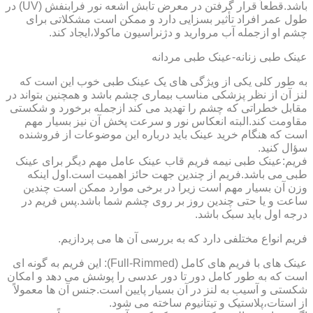
باشد.قطعاً قرار گرفتن در معرض تابش اشعه نور فرابنفش (UV) در
طول عمر افراد تأثیر بسزایی دارد و ممکن است مشکلاتی برای
چشم او ازجمله آب مروارید و دژنراسیون ماکولا،ایجاد کند.
عینک طبی زنانه-عینک طبی مردانه
به طور کلی یکی از ویژگی های یک عینک طبی خوب این است که
لنز آن از نظر پزشکی مناسب بیماری چشم باشد و همچنین بتواند در
مقابل خطراتی که چشم را تهدید می کند ازجمله برخورد و شکستی
مقاومت کند.البته انعکاس نور و سرعت پخش آن نیز بسیار مهم
است که هنگام خرید عینک باید درباره این موضوعات از فروشنده
سؤال کنید.
فریم:عینک طبی نیمه فریم قاب عینک عامل مهم دیگر برای عینک
طبی می باشد.فریم از چندین جهت حائز اهمیت است.اول اینکه
وزن آن بسیار مهم است زیرا در برخی موارد ممکن است چندین
ساعت و یا حتی چندین روز بر روی چشم شما باشد.پس فریم در
درجه اول باید سبک باشد.
فریم انواع مختلفی دارد که به بررسی آن ها می پردازیم.
عینک های با فریم های کامل (Full-Rimmed): این فریم به گونه ای
است که به طور کامل دور تا دور عدسی را پوشش می دهد و امکان
شکستی و آسیب به لنز در آن بسیار پایین است.جنس آن ها معمولاً
از استات،پلاستیک و تیتانیوم ساخته می شود.