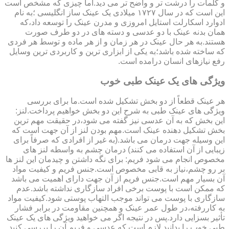
و کلمات را درشت تر و واضح تر می دید.اما چیزی که مشخص است
این است که در سال ۱۷۲۷ میلادی یک عینک ساز انگلیسی ؛به نام
ادوارد اسکارلت استایل امروزی و مدرن عینک را توسعه داد،که
همان بدنه عینک با دو عدسی و دسته های در دو طرف صورت
هستند.به هر حال عینک در هر زمان و از هر ماده و توسط هر فردی
که ساخته شده باشد؛به یکی از ابزاری ترین و کاربردی ترین وسایل
رفع نیازهای انسان درامده است.
ویژگی های یک عینک طبی خوب
هر عینک قطعاً از دو بخش تشکیل شده است.ما برای بررسی
ویژگی های عینک طبی به شرح این دو بخش خواهیم پرداخت.لنز:
این بخش که به آن عدسی نیز گفته می شود،در حقیقت مهم ترین
بخش تشکیل دهنده عینک است.مهم بودن لنز از آن جهت است که
این وسیله جهت درمان می باشد.(به غیر از افرادی که صرفاً برای
زیبایی از آن استفاده می کنند) درمان چشم به واسطه لنز های
مخصوص انجام می شود فریم: برای نگه داشتن و چیدمان این لنز ها
بر رو چشم،نیاز به قابی مخصوص است.جنس فریم و کیفیت مواد
آن بسیار مهم است.جنس فریم از آن جهت دارای اهمیت می باشد
که ممکن است با پوست برخی افراد سازگاری نداشته باشد.عدم
سازگاری با پوست می تواند موجب التهاب پوستی شود.کیفیت مواد
به کاررفته،در طول عمر عینک و همچنین مقاومت در برابر فشار
تأثیر بسزایی دارد.پس در نتیجه اگر می خواهید ویژگی های یک عینک
طبی خوب را بدانید لازم است که عدسی و فریم آن را بررسی کنید