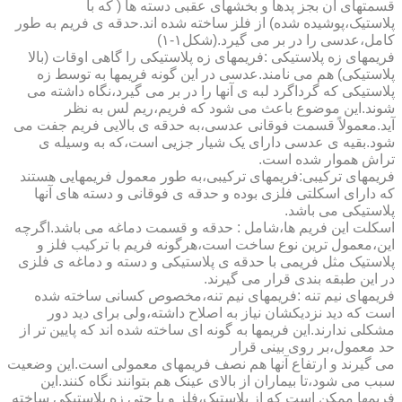
قسمتهای آن بجز پدها و بخشهای عقبی دسته ها ( که با
پلاستیک،پوشیده شده) از فلز ساخته شده اند.حدقه ی فریم به طور
کامل،عدسی را در بر می گیرد.(شکل۱-۱)
فریمهای زه پلاستیکی :فریمهای زه پلاستیکی را گاهی اوقات (بالا
پلاستیکی) هم می نامند.عدسی در این گونه فریمها به توسط زه
پلاستیکی که گرداگرد لبه ی آنها را در بر می گیرد،نگاه داشته می
شوند.این موضوع باعث می شود که فریم،ریم لس به نظر
آید.معمولاً قسمت فوقانی عدسی،به حدقه ی بالایی فریم جفت می
شود.بقیه ی عدسی دارای یک شیار جزیی است،که به وسیله ی
تراش هموار شده است.
فریمهای ترکیبی:فریمهای ترکیبی،به طور معمول فریمهایی هستند
که دارای اسکلتی فلزی بوده و حدقه ی فوقانی و دسته های آنها
پلاستیکی می باشد.
اسکلت این فریم ها،شامل : حدقه و قسمت دماغه می باشد.اگرچه
این،معمول ترین نوع ساخت است،هرگونه فریم با ترکیب فلز و
پلاستیک مثل فریمی با حدقه ی پلاستیکی و دسته و دماغه ی فلزی
در این طبقه بندی قرار می گیرند.
فریمهای نیم تنه :فریمهای نیم تنه،مخصوص کسانی ساخته شده
است که دید نزدیکشان نیاز به اصلاح داشته،ولی برای دید دور
مشکلی ندارند.این فریمها به گونه ای ساخته شده اند که پایین تر از
حد معمول،بر روی بینی قرار
می گیرند و ارتفاع آنها هم نصف فریمهای معمولی است.این وضعیت
سبب می شود،تا بیماران از بالای عینک هم بتوانند نگاه کنند.این
فریمها ممکن است که از پلاستیک،فلز و یا حتی زه پلاستیکی ساخته