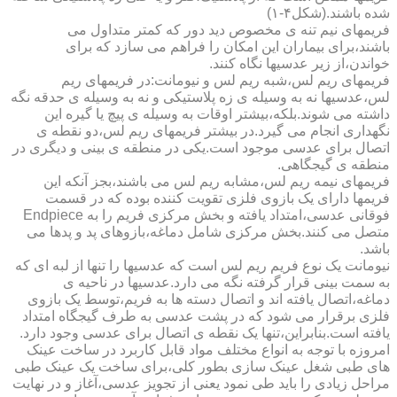
شده باشند.(شکل۴-۱)
فریمهای نیم تنه ی مخصوص دید دور که کمتر متداول می
باشند،برای بیماران این امکان را فراهم می سازد که برای
خواندن،از زیر عدسیها نگاه کنند.
فریمهای ریم لس،شبه ریم لس و نیومانت:در فریمهای ریم
لس،عدسیها نه به وسیله ی زه پلاستیکی و نه به وسیله ی حدقه نگه
داشته می شوند.بلکه،بیشتر اوقات به وسیله ی پیچ یا گیره این
نگهداری انجام می گیرد.در بیشتر فریمهای ریم لس،دو نقطه ی
اتصال برای عدسی موجود است.یکی در منطقه ی بینی و دیگری در
منطقه ی گیجگاهی.
فریمهای نیمه ریم لس،مشابه ریم لس می باشند،بجز آنکه این
فریمها دارای یک بازوی فلزی تقویت کننده بوده که در قسمت
فوقانی عدسی،امتداد یافته و بخش مرکزی فریم را به Endpiece
متصل می کنند.بخش مرکزی شامل دماغه،بازوهای پد و پدها می
باشد.
نیومانت یک نوع فریم ریم لس است که عدسیها را تنها از لبه ای که
به سمت بینی قرار گرفته نگه می دارد.عدسیها در ناحیه ی
دماغه،اتصال یافته اند و اتصال دسته ها به فریم،توسط یک بازوی
فلزی برقرار می شود که در پشت عدسی به طرف گیجگاه امتداد
یافته است.بنابراین،تنها یک نقطه ی اتصال برای عدسی وجود دارد.
امروزه با توجه به انواع مختلف مواد قابل کاربرد در ساخت عینک
های طبی شغل عینک سازی بطور کلی،برای ساخت یک عینک طبی
مراحل زیادی را باید طی نمود یعنی از تجویز عدسی،آغاز و در نهایت