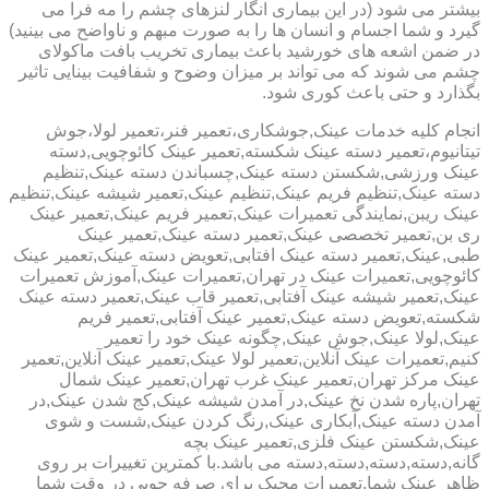
بیشتر می شود (در این بیماری انگار لنزهای چشم را مه فرا می
گیرد و شما اجسام و انسان ها را به صورت مبهم و ناواضح می بینید)
در ضمن اشعه های خورشید باعث بیماری تخریب بافت ماکولای
چشم می شوند که می تواند بر میزان وضوح و شفافیت بینایی تاثیر
بگذارد و حتی باعث کوری شود.
انجام کلیه خدمات عینک,جوشکاری،تعمیر فنر،تعمیر لولا،جوش
تیتانیوم،تعمیر دسته عینک شکسته,تعمیر عینک کائوچویی,دسته
عینک ورزشی,شکستن دسته عینک,چسباندن دسته عینک,تنظیم
دسته عینک,تنظیم فریم عینک,تنظیم عینک,تعمیر شیشه عینک,تنظیم
عینک ریبن,نمایندگی تعمیرات عینک,تعمیر فریم عینک,تعمیر عینک
ری بن,تعمیر تخصصی عینک,تعمیر دسته عینک,تعمیر عینک
طبی,عینک,تعمیر دسته عینک افتابی,تعویض دسته عینک,تعمیر عینک
کائوچویی,تعمیرات عینک در تهران,تعمیرات عینک,آموزش تعمیرات
عینک,تعمیر شیشه عینک آفتابی,تعمیر قاب عینک,تعمیر دسته عینک
شکسته,تعویض دسته عینک,تعمیر عینک آفتابی,تعمیر فریم
عینک,لولا عینک,جوش عینک,چگونه عینک خود را تعمیر
کنیم,تعمیرات عینک آنلاین,تعمیر لولا عینک,تعمیر عینک آنلاین,تعمیر
عینک مرکز تهران,تعمیر عینک غرب تهران,تعمیر عینک شمال
تهران,پاره شدن نخ عینک,در آمدن شیشه عینک,کج شدن عینک,در
آمدن دسته عینک,آبکاری عینک,رنگ کردن عینک,شست و شوی
عینک,شکستن عینک فلزی,تعمیر عینک بچه
گانه,دسته,دسته,دسته,دسته می باشد.با کمترین تغییرات بر روی
ظاهر عینک شما,تعمیرات مجیک برای صرفه جویی در وقت شما