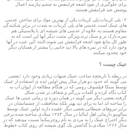
برای جلوگیری از نفوذ اشعه فرابنفش به چشم نیازمند اعمال
پوشش ضد فرابنفش هستند.
۲ : پلی کربنات:پلی کربنات یکی از بهترین مواد برای ساختن عدسی
های عینک است.عدسی های پلی کربنات به شدت در برابر شکنندگی
مقاوم هستند،به علاوه از عدسی های شیشه ای یا پلاستیکی هم
نمره،نازک تر و سبک ترند.ویژگی مثبت دیگر آنها این است که به
طور کل مانع نفوذ اشعه فرابنفش می شوند،البته ؛این عیب در آنها
وجود دارد که در نمره های بالا دید جانبی را بیشتر از همتایان دیگر
خود محدود میکنند.
عینک چیست ؟
در ربطه با تاریخچه ساخت عینک شبهات زیادی وجود دارد ؛بعضی
می گویند که حدود دو هزار سال پیش اولین ایده ی استفاده از عینک
توسط سنکا فیلسوف رومی که در هنگام مطالعه از لیوان آب به
کتاب نگاه کرده و کلمات بزرگتر و شفاف تر شدن شکل
گرفته.بعضی دیگر می گویند در همان دوره ی زمانی چینی ها عینک
را ساخته اند اما نه برای دید بهتر بلکه محافظت از چشمانشان در
برابر نیروهای شیطانی.بعضی دیگر عقیده دارند اولین عینک توسط
سالوینو دارماتی اهل ایتالیا در سال ۱۲۸۴ میلادی ساخته شده،برخی
دیگر اختراع عینک را به مردی به نام روچربیکنبا نسبت میدهند که در
سال ۱۲۶۶ میلادی،با گذاشتن یک گوی شیشه ای روی کتاب خطوط