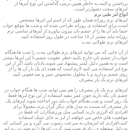
برداشتن و البته به خاطر همین نرمی،گذاشتن این نوع لنزها از
لنزهای سخت دشوارتر است.
انواع لنز طبی نرم
لنزهای نرم روزانه:همان طور که از اسم این لنزها مشخص
است،برای استفاده ی روزانه طراحی شده اند و شب ها موقع خواب
حتما باید آن ها را از چشم تان بیرون بیاورید.از لنزهای تماسی نرم
روزانه نباید بیشتر از ۱۸ ساعت در طول روز استفاده کنید.
لنزهای نرم طولانی مدت
از آن جایی که می توانید لنزهای نرم طولانی مدت را شب ها،هنگام
خواب،از چشم تان خارج نکنید،خطر عفونت چشم با این لنزها بیشتر
است و به همین دلیل کمتر پیشنهاد می شوند.یادتان باشد اگر از این
نوع لنز استفاده می کنید لازم است که هفته ای یک بار آن ها را از
روی چشم بردارید و با محلول مخصوص تمیز و ضدعفونی کنید.
لنزهای نرم یک بار مصرف
لنزهای نرم یک بار مصرف را هم نمی توانید شب ها هنگام خواب در
چشم تان نگه دارید،چون عمر مفید استفاده از این نوع لنزها فقط
یک روز است و شب،هنگام خواب،باید دور انداخته شوند.لنزهای یک
بار مصرف که نسبت به مدل های دیگر گران ترند،معمولاً برای
افرادی که آلرژی دارند،کسانی مثل ورزشکاران که فقط در
موقعیت های خاص می خواهند از لنز به جای عینک استفاده
کنند،افرادی که لنزشان به سرعت رسوب می گیرد و نیز کسانی که
به دلیل مشغله ی زیاد فرصت تمیز کردن لنزها را به صورت روزانه