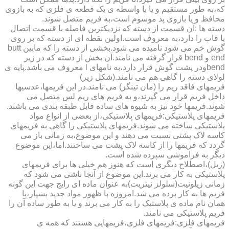
که،به طور مستقیم و یا با واسطه ی یک قطعه ی فلزی که به بازوی
محافظ و یا بازوی پد موسوم است،به فریم متصل شوند.
دسته ها :آن قسمت از دسته که نزدیکترین فاصله با قسمت اتصال
با قاب را دارد،به معروف است.اولین نقطه ای از دسته که بر روی
گوش خم می شود نامیده می شود.بخشی از دسته را که مابین butt
end و bend قرار گرفته می نامند.آن بخش از دسته که در زیر
bendودر پشت گوش قرار دارد،به نامهای l معروف می باشد.پایه ی
لولای دسته را گاهی هم می نامند.(شکل زیر)
فریمهای فاقد ریم را (مان تینگز) می نامند.در این فریمها،عدسیها
داخل فریم قرار می گیرند،و به فریم های ریم لس متصل می
شوند.فریمها خود نیز به شیوه های ساده قابل طبقه بندی می باشند.
فریمهای پلاستیکی:فریمهای پلاستیکی،از بعضی از انواع مواد
پلاستیکی ساخته می شوند.فریمهای پلاستیکی را گاهی به فریمهای
کاسه لاک پشتی نسبت می دهند و این موضوع،به زمانی باز می
گردد که فریمها را از کاسه لاک پشت می ساختند.اما،این موضوع
دیگر به فراموشی سپرده شده است.
(زیل)،اصطلاح دیگری است که هنوز هم خیلی ها برای فریمهای
پلاستیکی به کار می برند.این موضوع از آنجا ناشی می شود که
زمانی زیلونیت(سلولز نیتریت)به عنوان ماده ای رایج جهت این گونه
فریم ها به کار برده می شد.امروزه با ظهور مواد جدید بسیار،یا
همان نام ماده ی پلاستیک را به کار می برند و یا به طور ساده آن را
فریم پلاستیکی می نامند.
فریمهای فلزی:فریمهای فلزی،فریمهایی هستند که همه ی