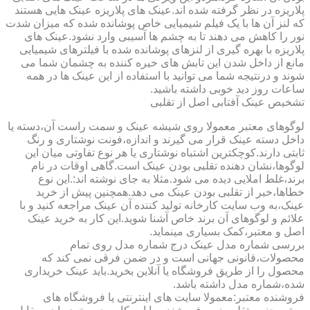
پلاریزه در نظر گرفته شده اند.عینک های پلاریزه عینک هایی هستند
که لنز آن ها با یک فیلم شیمیایی خاص پوشانده شده که میزان شدت
نور را کاهش می دهند تا به چشم ها آسیبی وارد نشود.عینک های
پلاریزه با بهره گیری از لنزهای پوشانده شده با فیلترهای شیمیایی
مانع از داخل شدن این تابش های خیره کننده به چشمان شما می
شوند و درنتیجه شما می توانید با استفاده از این عینک ها در همه
ساعات روز دید خوبی داشته باشید.
تشخیص عینک آفتابی اصل از تقلبی
لوگوهای معتبر معمولا روی شیشه عینک و سمت راست آن،دسته یا
داخل دسته عینک قرار می گیرند و اندازه،فونت نوشتاری و رنگ
ثابتی دارند.کوچکترین اشتباه نوشتاری یا هر نوع تفاوتی میان این
لوگوها،نشان دهنده تقلبی بودن عینک است.گاهی اوقات در نام
برند،غلط املایی دیده می شود.مثلا به جای نوشته اند:.این نوع
خطاها،خبر از تقلبی بودن عینک می دهد.همچنین پیش از خرید
عینک،به وب سایت کارخانه تولید کننده آن عینک مراجعه کنید و با
علائم و لوگوهای آن برند خاص آشنا شوید.این کار به خرید عینک
اصل و معتبر،کمک بسیاری مینماید.
بررسی شماره مدل عینک درج شماره مدل روی تمام
محصولات،قانونی جهانی است و در ضمن فرقی نمی کند که
محصول را از طریق فروشگاه یا آنلاین بخرید.باید عینک خریداری
شده،شماره مدل داشته باشد.
فروشنده معتبر:معمولا سایت های اینترنتی یا فروشگاه های