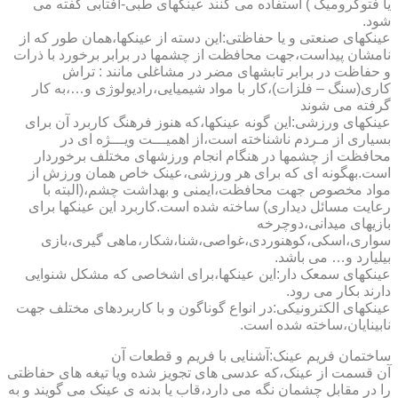
یا فتوکرومیک ) استفاده می کنند عینکهای طبی-آفتابی گفته می
شود.
عینکهای صنعتی و یا حفاظتی:این دسته از عینکها،همان طور که از
نامشان پیداست،جهت محافظت از چشمها در برابر برخورد با ذرات
و حفاظت در برابر تابشهای مضر در مشاغلی مانند : تراش
کاری(سنگ – فلزات)،کار با مواد شیمیایی،رادیولوژی و…،به کار
گرفته می شوند
عینکهای ورزشی:این گونه عینکها،که هنوز فرهنگ کاربرد آن برای
بسیاری از مـردم ناشناخته است،از اهمیـــت ویـــژه ای در
محافظت از چشمها در هنگام انجام ورزشهای مختلف برخوردار
است.به­گونه ای که برای هر ورزشی،عینک خاص همان ورزش از
مواد مخصوص جهت محافظت،ایمنی و بهداشت چشم،(البته با
رعایت مسائل دیداری) ساخته شده است.کاربرد این عینکها برای
بازیهای میدانی،دوچرخه
سواری،اسکی،کوهنوردی،غواصی،شنا،شکار،ماهی گیری،بازی
بیلیارد و… می باشد.
عینکهای سمعک دار:این عینکها،برای اشخاصی که مشکل شنوایی
دارند بکار می رود.
عینکهای الکترونیکی:در انواع گوناگون و با کاربردهای مختلف جهت
نابینایان،ساخته شده است.
ساختمان فریم عینک:آشنایی با فریم و قطعات آن
آن قسمت از عینک،که عدسی های تجویز شده ویا تیغه های حفاظتی
را در مقابل چشمان نگه می دارد،قاب یا بدنه ی عینک می گویند و به