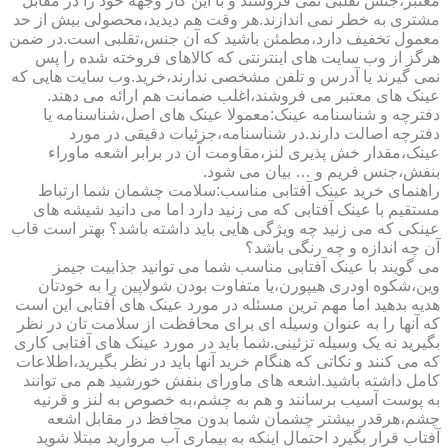
معتبر،جنس تقلبی نمی فروشند و با این کار وجهه خود را در مقابل
مشتری به خطر نمی اندازند.هر وقت هم دیدید،محصولی بیش از حد
معمول تخفیف دارد،مطمئن باشید که آن جنس،تقلبی است.در ضمن
هرگز از وب سایت های اینترنتی که کالاهای فروخته شده را پس
نمی گیرند یا آدرس و تلفن مشخصی ندارند،خرید.وب سایت هایی که
عینک های معتبر می فروشند،اغلب ضمانت هم ارائه می دهند.
دفترچه و شناسنامه عینک:معمولا عینک های اصل،شناسنامه یا
دفترچه اصالت دارند.در شناسنامه،جزئیات دقیقی در مورد
عینک،مقدار خش پذیری لنز،مقاومت آن در برابر اشعه ماوراء
بنفش،جنس فریم و … بیان می شود.
راهنمای خرید عینک آفتابی مناسب:سلامت چشمان شما ارتباط
مستقیم با عینک آفتابی که می زنید دارد اما می دانید شیشه های
عینکی که می زنید چه ویژگی هایی باید داشته باشد؟ بهتر است قاب
آن چه اندازه و چه رنگی باشد؟
می گویند با عینک آفتابی مناسب شما می توانید جذابیت جیمز
وین،شکوه اودری هیپورن،یا متفاوت بودن شولاپین را به خودتان
هدیه بدهید اما مهم ترین مسئله در مورد عینک های آفتابی این است
که آنها را به عنوان وسیله ای برای محافظت از سلامت تان در نظر
بگیرید نه یک وسیله تزئینی.شما باید در مورد عینک های آفتابی کاری
که می کنند و نکاتی که هنگام خرید آنها باید در نظر بگیرید،اطلاعات
کامل داشته باشید.اشعه های ماورای بنفش خورشید هم می توانند
به پوست آسیب برسانند و هم به چشم،به خصوص به لنز و قرنیه
چشم،هرقدر بیشتر چشمان شما بدون محافظ در مقابل اشعه
آفتاب قرار بگیرد احتمال اینکه به بیماری آب مروارید مبتلا شوید