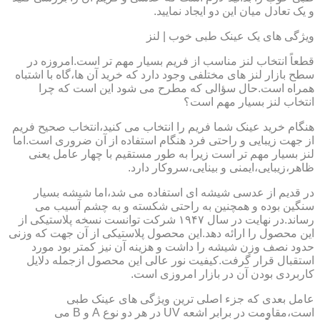
و یک تعادل میان این دو ایجاد نمایید.
ویژگی های یک عینک طبی خوب | لنز
قطعاً انتخاب لنز مناسب از فریم بسیار مهم تر است.امروزه در
سطح بازار لنز های مختلفی وجود دارد که خرید آن ها،گاه با اشتباه
همراه است.حال سؤالی که مطرح می شود این است که چرا
انتخاب لنز بسیار مهم است؟
هنگام خرید عینک شما فریم را انتخاب می کنید،انتخاب صحیح فریم
از جهت زیبایی و راحتی فرد هنگام استفاده از آن ضروری است.اما
لنز بسیار مهم تر است زیرا به طور مستقیم با چهار عامل یعنی
ظاهر،زیبایی،ایمنی و بینایی،سروکار دارد.
در قدیم از عدسی شیشه ای استفاده می شد،اما شیشه بسیار
سنگین بوده و همچنین به راحتی شکسته و به چشم آسیب می
رساند.در نهایت در سال ۱۹۴۷ شرکت توانست نسخه پلاستیکی از
این محصول را ارائه دهد.این محصول پلاستیکی از آن جهت که وزنی
حدود نصف وزن شیشه را داشت و هزینه آن نیز کمتر بود مورد
استقبال قرار گرفت.کیفیت نور عالی این محصول ازجمله دلایل
کاربردی بودن آن در بازار امروزی است.
عامل بعدی که جزء اصلی ترین ویژگی های عینک طبی
است،مقاومت در برابر اشعه UV در هر دو نوع A و B می