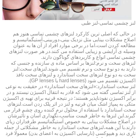
لنز چشمی تماسی-لنز طبی
در حالی که اصلی ترین کارکرد لنزهای چشمی تماسی هنوز هم
اصلاح مشکلات بینایی مثل نزدیک بینی،دوربینی،آستیگماتیسم و
مطالعه کردن است،اما در برخی موارد افراد از آن ها به عنوان
وسیله ی آرایشی و زیبایی استفاده می کنند.در هر صورت لنزهای
چشمی تماسی انواع و کاربردهای گوناگون دارند.
لنزهای سخت و نرم:لنزها بر اساس ماده ی سازنده و جنسی که
دارند به دو نوع سخت و نرم تقسیم می شوند.لنزهای سخت:لنز
سخت به دو نوع لنزهای سخت استاندارد و لنزهای سخت نافذ
اکسیژن تقسیم می شود (hard lenses یا GP lenses).
لنز سخت استاندارد:«لنزهای سخت استاندارد» در حقیقت به نوعی
از لنز تماسی گفته می شود که قادر به انتقال اکسیژن نیستند و در
برابر اکسیژن نفوذناپذیر هستند؛ در نتیجه قرنیه برای تهیه ی اکسیژن
متکی به پمپاژ اشک میان قرنیه و لنز در اثر پلک زدن است.لنزهای
سخت استاندارد با استفاده از محلول نرم کننده روی چشم قرار می
گیرند.این لنزها به خاطر قیمت مناسب،نگهداری آسان و تأثیرشان
در اصلاح مشکلات بینایی به خصوص آستیگماتیسم طرفداران زیای
دارند.با این همه،لنزهای سخت استاندارد به خاطر مشکلاتی از جمله
تاری دید و هیپوکسی (نارسایی اکسیژن به اعضای بدن) معمولا فرد