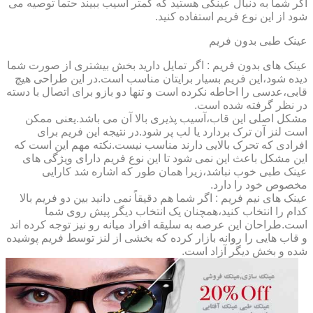
اگر شما به دنبال عینکی هستید که کمتر آسیب ببیند حتماً توصیه می
شود از این نوع فریم استفاده کنید.
عینک طبی بدون فریم
عینک های بدون فریم : اگر تمایل دارید بخش بیشتری از صورت شما
دیده شود،این فریم بسیار برایتان مناسب است.در این طراحی هیچ
قابی،عدسی را احاطه نکرده است و تنها دو بازو برای اتصال با دسته
در نظر گرفته شده است.
مشکل اصلی این قاب،آسیب پذیری بالا آن می باشد.یعنی ممکن
است لنز آن ترک بردارد یا لب پر شود.در نتیجه این فریم برای
افرادی که تحرک بالایی دارند مناسب نیست.نکته مهم این است که
این مشکل باعث این نمی شود تا این نوع فریم دارای ویژگی های
عینک طبی خوب نباشد،زیرا همان طور که اشاره شد کارایی
مخصوص خود را دارد.
عینک های نیم فریم : اگر شما هم دقیقاً نمی دانید بین دو فریم بالا
کدام را انتخاب کنید،همچنان یک انتخاب دیگر پیش روی شما
است.طراحان این عرصه به سلیقه افراد میانه رو نیز توجه کرده اند
و قاب هایی را روانه بازار کرده که بخشی از لنز توسط فریم پوشیده
شده و بخش دیگر آزاد است.