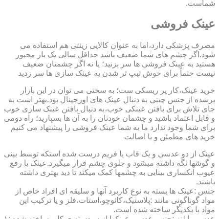
شماست.
عینک فروشی
مصرف پزشکی دارد،اما به عنوان کالایی زینتی هم استفاده می
شود.اگر چشم های شما ضعیف باشد حداقل سالی یک بار مجبور
هستید به عینک فروشی ها سر بزنید؛ یا نه اگر چشمتان ضعیف
نیست حتماً برای خوش تیپ تر شدن به عینک سازی ها سر زدید
خرید عینک،کار پر ریسکی ست؛ به سختی می توان در این بازار
پرشده از جنس چینی به دنبال عینک های اورجینال بود.بهتر است به
جای تلاش برای یافتن عینکی خوب،به دنبال یافتن عینک سازی خوب
و قابل اعتماد باشید و چشمان خودتان را به آن ها بسپارید؛ راه دومی
برای شما وجود ندارد ما به شما عینک فروشی را پیشنهاد می کنیم
خرید های مطمئن و با اصالت
عینک از دو عدسی و یک قاب یا فریم درست شده استکه توسط بینی
و گوشها نگه داشته میشود و جلوی چشم قرار میگیرد.عینک با رفع
عیوب انکساری بینایی به چشمها کمک میکند تا دید بهتری داشته
باشند.
جنس :عینک ها بسته به نوع کاربرد آنها و سلیقه ای افراد خاص از
مواد گوناگونی مانند :پلاستیک،کائوچو،استات،فلز و یا ترکیب این
مواد با یکدیگر ساخته شده است.
عدسی یا لنز :جنس عدسی عینکها از دو دسته ی کلی ساخته شده :۱