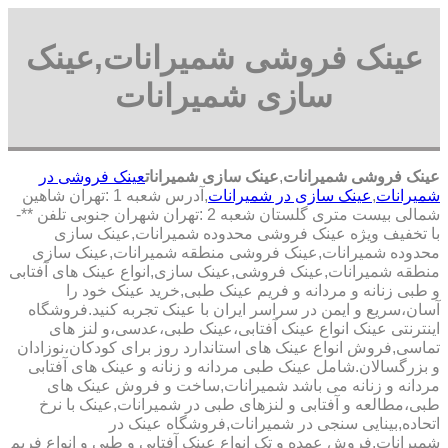
عینک فروشی شمیرانات,عینک
سازی شمیرانات
عینک فروشی شمیرانات
,
عینک سازی شمیرانات
عینک فروشی در
شمیرانات
,
عینک سازی در شمیرانات
,آدرس شعبه 1 :تهران شاهین
شمالی بیست متری گلستان شعبه 2 :تهران شهران جنوبی تلفن **-
با تخفیف ویژه عینک فروشی محدوده شمیرانات,عینک سازی
محدوده شمیرانات,عینک فروشی منطقه شمیرانات,عینک سازی
منطقه شمیرانات,عینک فروشی,عینک سازی,انواع عینک های آفتابی
و طبی زنانه و مردانه و فریم عینک طبی,خرید عینک خود را
آسان،سریع و ایمن در سراسر ایران با عینک تجربه کنید.فروشگاه
اینترنتی عینک انواع عینک آفتابی،عینک طبی،عدسی،و لنز های
تماسی,فروش انواع عینک های استاندارد روز برای کودکان،نوزادان
و بزرگسالان.شامل عینک طبی مردانه و زنانه و عینک های آفتابی
مردانه و زنانه می باشد شمیرانات,ساخت و فروش عینک های
طبی،مطالعه و آفتابی و لنزهای طبی در شمیرانات,عینک با نرخ
اتحاده,بینایی سنجی در شمیرانات,فروشگاه عینک در
شمیرانات,فروش عمده و تک انواع عینک آفتابی و طبی و انواع فریم