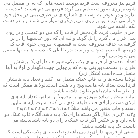
فریم نیز معروف است.فریم،توسط دسته هایی که به آن متصل می
شود،بر روی صورت تنظیم می گردد.فریمهایی هم هستند که دسته
ندارند و در عوض به وسیله ی فشارهای دو طرف بینی در محل خود
قرار می گیرند ویا بر روی فریم دیگری سوار می شوند و یا در دست
نگه داشته می شوند
اجزای جلویی فریم :آن بخش از قاب را که بین دو عدسی و بر روی
بینی قرار می گیرد را پل گویند و لبه ای که دور عدسیهـا را در بر
گرفته،به حدقه معروف است.به قسمتهای بیرونی جلوی قاب که
درمنتها الیه سمت چپ و راست،در نقاطی که دسته ها به آنها متصل
می شوند،می گویند.
تعداد معدودی از فریمهای پلاستیکی،هنوز هم دارای یک پوشش
فلزی در قسمت بیرونی بوده که پرچهایی جهت نگهداری لولا به آنها
متصل شده است.(شکل زیر)
لولاها،دسته ها را به قاب عینک متصل می کنند و تعداد پایه هایشان
فرد است.تعداد پایه ها،سه،پنج و یا هفت است.لولا ها ممکن است که
از نظر ساختمان با هم تفاوت داشته باشند.
اما،به منظور ساده نمودن،آنها را معمولاً بر اساس تعداد پایه های
لولای دسته ولولای قاب طبقه بندی می کنند.نسبت پایه ها مابین
دسته و قاب متغیر می باشد.مثلاً،۲به۱،۱به۲،۳به۲،۲به۳،۴به۳
و۳به۴٫(برای مثال،اگر دسته،دارای یک پایه باشد،آنگاه قاب عینک دو
پایه دارد و بر عکس اگر قاب عینک دارای دو پایه باشد،دسته می
بایست یک پایه داشته باشد.)
بعضی از فریمها دارای پد می باشند.پد،قطعه ای پلاستیکی است که
بر روی بینی قرار می گیرد،تا فریم را نگه دارد.پدها ممکن است