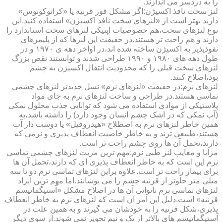
را به دردسر می اندازند.
لنز سخت نافذ اکسیژن:اگر مشکل قوز قرنیه یا «کراتوکونوس»
دارید بهتر است از «لنزهای سخت نافذ اکسیژن» استفاده کنید.این
نوع لنزهای سخت،هم خصوصیات اپتیکی لنزهای سخت استاندارد را
دارند و هم راحت تر هستند.در حقیقت این لنزها که از پلیمرهای
نفوذپذیر به اکسیژن ساخته شده اند،در اواخر دهه ی ۱۹۷۰ و در
طول دهه های ۱۹۸۰ و ۱۹۹۰ طراحی شدند و توانستند نقص بزرگ
لنزهای سخت قبلی را که محدودیت انتقال اکسیژن به چشم
بود،اصلاح کنند.
لنزهای نرم:در حقیقت «لنزهای نرم» نسل جدیدتر لنزهای چشمی
تماسی هستند.در طراحی و ساخت لنزهای نرم به جای مواد
پلاستیکی از موادی استفاده می شود که توانایی جذب محلول نمکی
(آب نمکی که در اشک چشم انسان وجود دارد) را داشته باشد،به
همین خاطر لنزهای نرم به اصطلاح «هیدروفیل» یا دوست دار آب
هستند،طبیعی ترند و به خاطر خاصیت انعطاف پذیری و نرمی که
دارند،تحمل آن ها روی چشم راحت تر است.
مزایا و معایب لنز طبی نرم:مهم ترین مزیت لنزهای چشمی تماسی
نرم این است که به خاطر انعطاف پذیری ای که دارند،تحمل آن ها
برای بیمار راحت تر است.علاوه براین لنزهای تماسی نرم دو تا سه
میلی متر جلوتر از قرنیه چشم را می پوشانند.اما مهم ترین ایراد
لنزهای تماسی نرم ناتوانی آن ها در اصلاح مشکل «آستیگماتیسم
قرنیه» است.دلیل این امر آن است که لنزهای نرم به خاطر انعطاف
پذیری،شکل قرنیه را به خودشان می گیرند و به همین علت در
آستیگماتیسم های بالاتر از یک و نیم تجویز نمی شوند.از سوی دیگر