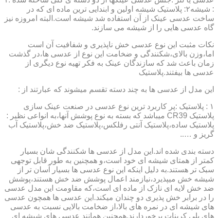
: شیشه۲: پلاستیک شیشه اولین و ابندایی ترین ماده ای که در
ساخت عدسی عینک از آن استفاده شد شیشه است.البته امروزه نیز
گاه عدسی هایی را از شیشه می سازند.
نکات مثبت این نوع عدسی خش ناپذیری و شفافیت آن است
اما،وزن بالای،شکنندگی و ضخامت این نوع از عدسی ها،در گذشت
زمان باعث شد که سازندگان عینک به فکر تهیه نوع دیگری از
عدسی ها بیفتند.پلاستیک
این مدل از عدسی ها به چند دسته تقسم میشوند که عبارتند از :
۱ : پلاستیک :پر کاربرد ترین نوع عدسی در صنعت عینک سازی
پلاستیک CR39 میباشد که بسته به نوع پوشش آنها،به انواعی نظیر :
پلاستیک ساده،پلاستیک آنتی رفلکس،پلاستیک ضد خش،پلاستیک آب
گریز و …..
دسته بندی شده اند.این مدل از عدسی ها شکنندگی شان بسیار
کمتر از همتای شیشه ای خود است،و همچنین به طور قابل توجهی
سبک تر هستند.به دلیل اینکه این نوع عدسی ها بسیار آسان تر از
شیشه خش میپذیرد،نیازمند اعمال پوشش ضد خش هستند،پوشش
ضد خش لایه ای نازک از ماده ای است،که مقاومت این مدل عدسی
را در برابر خش پذیری دو چندان میکند.این عدسی ها همچون عدسی
های شیشه ای در نمره های بالا،از ضخامت بالایی نسبت به عدسی
های پلی کربنات برخوردارند.همچنین همانند عدسی های شیشه ای