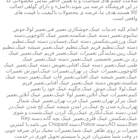
سلامت چشم های شماست و به همین خاطر تمامی محصولاتی که
در این فروشگاه عرضه می شوند،«اصل» و دارای گواهی اصالت
کالا هستند.هدف ما،عرضه ی محصولات باکیفیت با قیمت های
واقعی است.
انجام کلیه خدمات عینک,جوشکاری،تعمیر فنر،تعمیر لولا،جوش
تیتانیوم،تعمیر دسته عینک شکسته,تعمیر عینک کائوچویی,دسته
عینک ورزشی,شکستن دسته عینک,چسباندن دسته عینک,تنظیم
دسته عینک,تنظیم فریم عینک,تنظیم عینک,تعمیر شیشه عینک,تنظیم
عینک ریبن,نمایندگی تعمیرات عینک,تعمیر فریم عینک,تعمیر عینک
ری بن,تعمیر تخصصی عینک,تعمیر دسته عینک,تعمیر عینک
طبی,عینک,تعمیر دسته عینک افتابی,تعویض دسته عینک,تعمیر عینک
کائوچویی,تعمیرات عینک در تهران,تعمیرات عینک,آموزش تعمیرات
عینک,تعمیر شیشه عینک آفتابی,تعمیر قاب عینک,تعمیر دسته عینک
شکسته,تعویض دسته عینک,تعمیر عینک آفتابی,تعمیر فریم
عینک,لولا عینک,جوش عینک,چگونه عینک خود را تعمیر
کنیم,تعمیرات عینک آنلاین,تعمیر لولا عینک,تعمیر عینک آنلاین,تعمیر
عینک مرکز تهران,تعمیر عینک غرب تهران,تعمیر عینک شمال
تهران,پاره شدن نخ عینک,در آمدن شیشه عینک,کج شدن عینک,در
آمدن دسته عینک,آبکاری عینک,رنگ کردن عینک,شست و شوی
عینک,شکستن عینک فلزی,تعمیر عینک بچه گانه,دسته Rey
Ban,دسته AO,دسته Police,دسته Chopard می باشد.با کمترین
تغییرات بر روی ظاهر عینک شما,تعمیرات مجیک برای صرفه جویی
در وقت شما مشتریان عزیز با سیستم تحویل فوری در خدمت