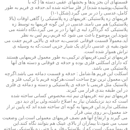
قسمتهای آن بجز پدها و بخشهای عقبی دسته ها ( که با
پلاستیک،پوشیده شده) از فلز ساخته شده اند.حدقه ی فریم به طور
کامل،عدسی را در بر می گیرد.(شکل۱-۱)
فریمهای زه پلاستیکی :فریمهای زه پلاستیکی را گاهی اوقات (بالا
پلاستیکی) هم می نامند.عدسی در این گونه فریمها به توسط زه
پلاستیکی که گرداگرد لبه ی آنها را در بر می گیرد،نگاه داشته می
شوند.این موضوع باعث می شود که فریم،ریم لس به نظر
آید.معمولاً قسمت فوقانی عدسی،به حدقه ی بالایی فریم جفت می
شود.بقیه ی عدسی دارای یک شیار جزیی است،که به وسیله ی
تراش هموار شده است.
فریمهای ترکیبی:فریمهای ترکیبی،به طور معمول فریمهایی هستند
که دارای اسکلتی فلزی بوده و حدقه ی فوقانی و دسته های آنها
پلاستیکی می باشد.
اسکلت این فریم ها،شامل : حدقه و قسمت دماغه می باشد.اگرچه
این،معمول ترین نوع ساخت است،هرگونه فریم با ترکیب فلز و
پلاستیک مثل فریمی با حدقه ی پلاستیکی و دسته و دماغه ی فلزی
در این طبقه بندی قرار می گیرند.
فریمهای نیم تنه :فریمهای نیم تنه،مخصوص کسانی ساخته شده
است که دید نزدیکشان نیاز به اصلاح داشته،ولی برای دید دور
مشکلی ندارند.این فریمها به گونه ای ساخته شده اند که پایین تر از
حد معمول،بر روی بینی قرار
می گیرند و ارتفاع آنها هم نصف فریمهای معمولی است.این وضعیت
سبب می شود،تا بیماران از بالای عینک هم بتوانند نگاه کنند.این
فریمها ممکن است که از پلاستیک،فلز و یا حتی زه پلاستیکی ساخته