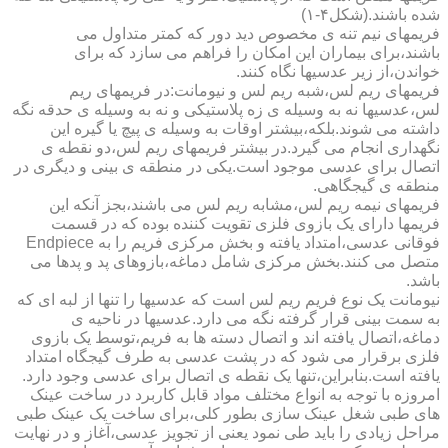
شده باشند.(شکل۴-۱)
فریمهای نیم تنه ی مخصوص دید دور که کمتر متداول می
باشند،برای بیماران این امکان را فراهم می سازد که برای
خواندن،از زیر عدسیها نگاه کنند.
فریمهای ریم لس،شبه ریم لس و نیومانت:در فریمهای ریم
لس،عدسیها نه به وسیله ی زه پلاستیکی و نه به وسیله ی حدقه نگه
داشته می شوند.بلکه،بیشتر اوقات به وسیله ی پیچ یا گیره این
نگهداری انجام می گیرد.در بیشتر فریمهای ریم لس،دو نقطه ی
اتصال برای عدسی موجود است.یکی در منطقه ی بینی و دیگری در
منطقه ی گیجگاهی.
فریمهای نیمه ریم لس،مشابه ریم لس می باشند،بجز آنکه این
فریمها دارای یک بازوی فلزی تقویت کننده بوده که در قسمت
فوقانی عدسی،امتداد یافته و بخش مرکزی فریم را به Endpiece
متصل می کنند.بخش مرکزی شامل دماغه،بازوهای پد و پدها می
باشد.
نیومانت یک نوع فریم ریم لس است که عدسیها را تنها از لبه ای که
به سمت بینی قرار گرفته نگه می دارد.عدسیها در ناحیه ی
دماغه،اتصال یافته اند و اتصال دسته ها به فریم،توسط یک بازوی
فلزی برقرار می شود که در پشت عدسی به طرف گیجگاه امتداد
یافته است.بنابراین،تنها یک نقطه ی اتصال برای عدسی وجود دارد.
امروزه با توجه به انواع مختلف مواد قابل کاربرد در ساخت عینک
های طبی شغل عینک سازی بطور کلی،برای ساخت یک عینک طبی
مراحل زیادی را باید طی نمود یعنی از تجویز عدسی،آغاز و در نهایت