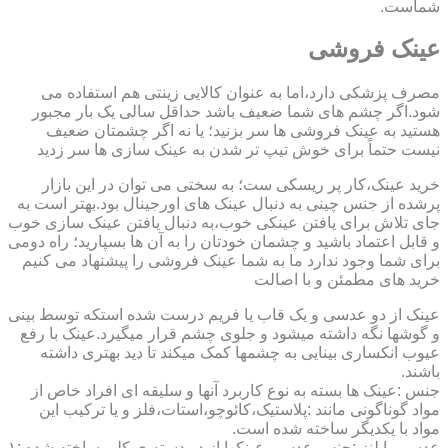
شماست.
عینک فروشی
مصرف پزشکی دارد،اما به عنوان کالایی زینتی هم استفاده می
شود.اگر چشم های شما ضعیف باشد حداقل سالی یک بار مجبور
هستید به عینک فروشی ها سر بزنید؛ یا نه اگر چشمتان ضعیف
نیست حتماً برای خوش تیپ تر شدن به عینک سازی ها سر زدید
خرید عینک،کار پر ریسکی ست؛ به سختی می توان در این بازار
پرشده از جنس چینی به دنبال عینک های اورجینال بود.بهتر است به
جای تلاش برای یافتن عینکی خوب،به دنبال یافتن عینک سازی خوب
و قابل اعتماد باشید و چشمان خودتان را به آن ها بسپارید؛ راه دومی
برای شما وجود ندارد ما به شما عینک فروشی را پیشنهاد می کنیم
خرید های مطمئن و با اصالت
عینک از دو عدسی و یک قاب یا فریم درست شده استکه توسط بینی
و گوشها نگه داشته میشود و جلوی چشم قرار میگیرد.عینک با رفع
عیوب انکساری بینایی به چشمها کمک میکند تا دید بهتری داشته
باشند.
جنس :عینک ها بسته به نوع کاربرد آنها و سلیقه ای افراد خاص از
مواد گوناگونی مانند :پلاستیک،کائوچو،استات،فلز و یا ترکیب این
مواد با یکدیگر ساخته شده است.
عدسی یا لنز :جنس عدسی عینکها از دو دسته ی کلی ساخته شده :۱