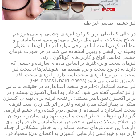
لنز چشمی تماسی-لنز طبی
در حالی که اصلی ترین کارکرد لنزهای چشمی تماسی هنوز هم
اصلاح مشکلات بینایی مثل نزدیک بینی،دوربینی،آستیگماتیسم و
مطالعه کردن است،اما در برخی موارد افراد از آن ها به عنوان
وسیله ی آرایشی و زیبایی استفاده می کنند.در هر صورت لنزهای
چشمی تماسی انواع و کاربردهای گوناگون دارند.
لنزهای سخت و نرم:لنزها بر اساس ماده ی سازنده و جنسی که
دارند به دو نوع سخت و نرم تقسیم می شوند.لنزهای سخت:لنز
سخت به دو نوع لنزهای سخت استاندارد و لنزهای سخت نافذ
اکسیژن تقسیم می شود (hard lenses یا GP lenses).
لنز سخت استاندارد:«لنزهای سخت استاندارد» در حقیقت به نوعی
از لنز تماسی گفته می شود که قادر به انتقال اکسیژن نیستند و در
برابر اکسیژن نفوذناپذیر هستند؛ در نتیجه قرنیه برای تهیه ی اکسیژن
متکی به پمپاژ اشک میان قرنیه و لنز در اثر پلک زدن است.لنزهای
سخت استاندارد با استفاده از محلول نرم کننده روی چشم قرار می
گیرند.این لنزها به خاطر قیمت مناسب،نگهداری آسان و تأثیرشان
در اصلاح مشکلات بینایی به خصوص آستیگماتیسم طرفداران زیای
دارند.با این همه،لنزهای سخت استاندارد به خاطر مشکلاتی از جمله
تاری دید و هیپوکسی (نارسایی اکسیژن به اعضای بدن) معمولا فرد