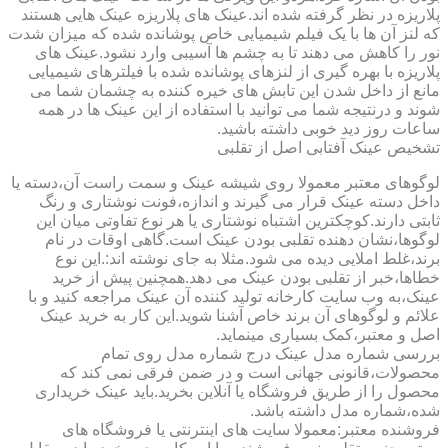
پلاریزه در نظر گرفته شده اند.عینک های پلاریزه عینک هایی هستند
که لنز آن ها با یک فیلم شیمیایی خاص پوشانده شده که میزان شدت
نور را کاهش می دهند تا به چشم ها آسیبی وارد نشود.عینک های
پلاریزه با بهره گیری از لنزهای پوشانده شده با فیلترهای شیمیایی
مانع از داخل شدن این تابش های خیره کننده به چشمان شما می
شوند و درنتیجه شما می توانید با استفاده از این عینک ها در همه
ساعات روز دید خوبی داشته باشید.
تشخیص عینک آفتابی اصل از تقلبی
لوگوهای معتبر معمولا روی شیشه عینک و سمت راست آن،دسته یا
داخل دسته عینک قرار می گیرند و اندازه،فونت نوشتاری و رنگ
ثابتی دارند.کوچکترین اشتباه نوشتاری یا هر نوع تفاوتی میان این
لوگوها،نشان دهنده تقلبی بودن عینک است.گاهی اوقات در نام
برند،غلط املایی دیده می شود.مثلا به جای نوشته اند:.این نوع
خطاها،خبر از تقلبی بودن عینک می دهد.همچنین پیش از خرید
عینک،به وب سایت کارخانه تولید کننده آن عینک مراجعه کنید و با
علائم و لوگوهای آن برند خاص آشنا شوید.این کار به خرید عینک
اصل و معتبر،کمک بسیاری مینماید.
بررسی شماره مدل عینک درج شماره مدل روی تمام
محصولات،قانونی جهانی است و در ضمن فرقی نمی کند که
محصول را از طریق فروشگاه یا آنلاین بخرید.باید عینک خریداری
شده،شماره مدل داشته باشد.
فروشنده معتبر:معمولا سایت های اینترنتی یا فروشگاه های