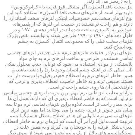
را به دردسر می اندازند.
لنز سخت نافذ اکسیژن:اگر مشکل قوز قرنیه یا «کراتوکونوس»
دارید بهتر است از «لنزهای سخت نافذ اکسیژن» استفاده کنید.این
نوع لنزهای سخت،هم خصوصیات اپتیکی لنزهای سخت استاندارد را
دارند و هم راحت تر هستند.در حقیقت این لنزها که از پلیمرهای
نفوذپذیر به اکسیژن ساخته شده اند،در اواخر دهه ی ۱۹۷۰ و در
طول دهه های ۱۹۸۰ و ۱۹۹۰ طراحی شدند و توانستند نقص بزرگ
لنزهای سخت قبلی را که محدودیت انتقال اکسیژن به چشم
بود،اصلاح کنند.
لنزهای نرم:در حقیقت «لنزهای نرم» نسل جدیدتر لنزهای چشمی
تماسی هستند.در طراحی و ساخت لنزهای نرم به جای مواد
پلاستیکی از موادی استفاده می شود که توانایی جذب محلول نمکی
(آب نمکی که در اشک چشم انسان وجود دارد) را داشته باشد،به
همین خاطر لنزهای نرم به اصطلاح «هیدروفیل» یا دوست دار آب
هستند،طبیعی ترند و به خاطر خاصیت انعطاف پذیری و نرمی که
دارند،تحمل آن ها روی چشم راحت تر است.
مزایا و معایب لنز طبی نرم:مهم ترین مزیت لنزهای چشمی تماسی
نرم این است که به خاطر انعطاف پذیری ای که دارند،تحمل آن ها
برای بیمار راحت تر است.علاوه براین لنزهای تماسی نرم دو تا سه
میلی متر جلوتر از قرنیه چشم را می پوشانند.اما مهم ترین ایراد
لنزهای تماسی نرم ناتوانی آن ها در اصلاح مشکل «آستیگماتیسم
قرنیه» است.دلیل این امر آن است که لنزهای نرم به خاطر انعطاف
پذیری،شکل قرنیه را به خودشان می گیرند و به همین علت در
آستیگماتیسم های بالاتر از یک و نیم تجویز نمی شوند.از سوی دیگر