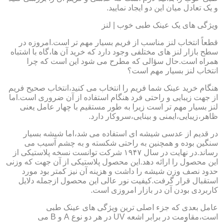
و یک تعادل میان این دو ایجاد نمایید.
ویژگی های یک عینک طبی خوب | لنز
قطعاً انتخاب لنز مناسب از فریم بسیار مهم تر است.امروزه در
سطح بازار لنز های مختلفی وجود دارد که خرید آن ها،گاه با اشتباه
همراه است.حال سؤالی که مطرح می شود این است که چرا
انتخاب لنز بسیار مهم است؟
هنگام خرید عینک شما فریم را انتخاب می کنید،انتخاب صحیح فریم
از جهت زیبایی و راحتی فرد هنگام استفاده از آن ضروری است.اما
لنز بسیار مهم تر است زیرا به طور مستقیم با چهار عامل یعنی
ظاهر،زیبایی،ایمنی و بینایی،سروکار دارد.
در قدیم از عدسی شیشه ای استفاده می شد،اما شیشه بسیار
سنگین بوده و همچنین به راحتی شکسته و به چشم آسیب می
رساند.در نهایت در سال ۱۹۴۷ شرکت توانست نسخه پلاستیکی از
این محصول را ارائه دهد.این محصول پلاستیکی از آن جهت که وزنی
حدود نصف وزن شیشه را داشت و هزینه آن نیز کمتر بود مورد
استقبال قرار گرفت.کیفیت نور عالی این محصول ازجمله دلایل
کاربردی بودن آن در بازار امروزی است.
عامل بعدی که جزء اصلی ترین ویژگی های عینک طبی
است،مقاومت در برابر اشعه UV در هر دو نوع A و B می