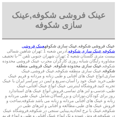
عینک فروشی شکوفه,عینک
سازی شکوفه
عینک فروشی شکوفه
,
عینک سازی شکوفه
عینک فروشی
شکوفه
,
عینک سازی شکوفه
,آدرس شعبه 1 :تهران شاهین شمالی
بیست متری گلستان شعبه 2 :تهران شهران جنوبی تلفن **-با تخفیف
مشاوره رایگان شبانه روزی کارگران مجرب عینک فروشی محدوده
شکوفه,
عینک سازی محدوده شکوفه
,
عینک فروشی منطقه
شکوفه
,عینک سازی منطقه شکوفه,عینک فروشی,عینک
سازی,انواع عینک های آفتابی و طبی زنانه و مردانه و فریم عینک
طبی,خرید عینک خود را آسان،سریع و ایمن در سراسر ایران با عینک
تجربه کنید.فروشگاه اینترنتی عینک انواع عینک آفتابی،عینک
طبی،عدسی،و لنز های تماسی,فروش انواع عینک های استاندارد
روز برای کودکان،نوزادان و بزرگسالان.شامل عینک طبی مردانه و
زنانه و عینک های آفتابی مردانه و زنانه می باشد شکوفه,ساخت و
فروش عینک های طبی،مطالعه و آفتابی و لنزهای طبی در
شکوفه,عینک با نرخ اتحادیه,بینایی سنجی در شکوفه,فروشگاه عینک
در شکوفه,فروش عمده و تک انواع عینک آفتابی و طبی و انواع فریم