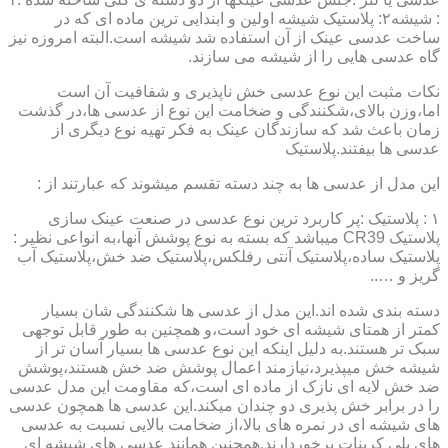
: شیشه۲: پلاستیک شیشه اولین و ابندایی ترین ماده ای که در
ساخت عدسی عینک از آن استفاده شد شیشه است.البته امروزه نیز
گاه عدسی هایی را از شیشه می سازند.
نکات مثبت این نوع عدسی خش ناپذیری و شفافیت آن است
اما،وزن بالای،شکنندگی و ضخامت این نوع از عدسی ها،در گذشت
زمان باعث شد که سازندگان عینک به فکر تهیه نوع دیگری از
عدسی ها بیفتند.پلاستیک
این مدل از عدسی ها به چند دسته تقسم میشوند که عبارتند از :
۱ : پلاستیک :پر کاربرد ترین نوع عدسی در صنعت عینک سازی
پلاستیک CR39 میباشد که بسته به نوع پوشش آنها،به انواعی نظیر :
پلاستیک ساده،پلاستیک آنتی رفلکس،پلاستیک ضد خش،پلاستیک آب
گریز و …..
دسته بندی شده اند.این مدل از عدسی ها شکنندگی شان بسیار
کمتر از همتای شیشه ای خود است،و همچنین به طور قابل توجهی
سبک تر هستند.به دلیل اینکه این نوع عدسی ها بسیار آسان تر از
شیشه خش میپذیرد،نیازمند اعمال پوشش ضد خش هستند،پوشش
ضد خش لایه ای نازک از ماده ای است،که مقاومت این مدل عدسی
را در برابر خش پذیری دو چندان میکند.این عدسی ها همچون عدسی
های شیشه ای در نمره های بالا،از ضخامت بالایی نسبت به عدسی
های پلی کربنات برخوردارند.همچنین همانند عدسی های شیشه ای