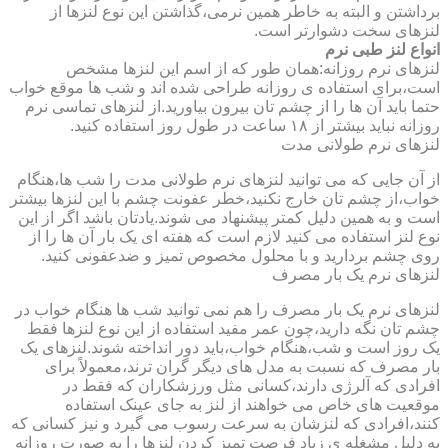
برداشتن و البته به خاطر همین نرمی،گذاشتن این نوع لنزها از
لنزهای سخت دشوارتر است.
انواع لنز طبی نرم
لنزهای نرم روزانه:همان طور که از اسم این لنزها مشخص
است،برای استفاده ی روزانه طراحی شده اند و شب ها موقع خواب
حتما باید آن ها را از چشم تان بیرون بیاورید.از لنزهای تماسی نرم
روزانه نباید بیشتر از ۱۸ ساعت در طول روز استفاده کنید.
لنزهای نرم طولانی مدت
از آن جایی که می توانید لنزهای نرم طولانی مدت را شب ها،هنگام
خواب،از چشم تان خارج نکنید،خطر عفونت چشم با این لنزها بیشتر
است و به همین دلیل کمتر پیشنهاد می شوند.یادتان باشد اگر از این
نوع لنز استفاده می کنید لازم است که هفته ای یک بار آن ها را از
روی چشم بردارید و با محلول مخصوص تمیز و ضدعفونی کنید.
لنزهای نرم یک بار مصرف
لنزهای نرم یک بار مصرف را هم نمی توانید شب ها هنگام خواب در
چشم تان نگه دارید،چون عمر مفید استفاده از این نوع لنزها فقط
یک روز است و شب،هنگام خواب،باید دور انداخته شوند.لنزهای یک
بار مصرف که نسبت به مدل های دیگر گران ترند،معمولاً برای
افرادی که آلرژی دارند،کسانی مثل ورزشکاران که فقط در
موقعیت های خاص می خواهند از لنز به جای عینک استفاده
کنند،افرادی که لنزشان به سرعت رسوب می گیرد و نیز کسانی که
به دلیل مشغله ی زیاد فرصت تمیز کردن لنزها را به صورت روزانه