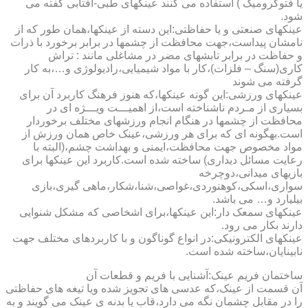
یا فتوکرومیک ) استفاده می کنند عینکهای طبی-آفتابی گفته می
شود.
عینکهای صنعتی و یا حفاظتی:این دسته از عینکها،همان طور که از
نامشان پیداست،جهت محافظت از چشمها در برابر برخورد با ذرات
و حفاظت در برابر تابشهای مضر در مشاغلی مانند : تراش
کاری(سنگ – فلزات)،کار با مواد شیمیایی،رادیولوژی و…،به کار
گرفته می شوند
عینکهای ورزشی:این گونه عینکها،که هنوز فرهنگ کاربرد آن برای
بسیاری از مـردم ناشناخته است،از اهمیـــت ویـــژه ای در
محافظت از چشمها در هنگام انجام ورزشهای مختلف برخوردار
است.به­گونه ای که برای هر ورزشی،عینک خاص همان ورزش از
مواد مخصوص جهت محافظت،ایمنی و بهداشت چشم،(البته با
رعایت مسائل دیداری) ساخته شده است.کاربرد این عینکها برای
بازیهای میدانی،دوچرخه
سواری،اسکی،کوهنوردی،غواصی،شنا،شکار،ماهی گیری،بازی
بیلیارد و… می باشد.
عینکهای سمعک دار:این عینکها،برای اشخاصی که مشکل شنوایی
دارند بکار می رود.
عینکهای الکترونیکی:در انواع گوناگون و با کاربردهای مختلف جهت
نابینایان،ساخته شده است.
ساختمان فریم عینک:آشنایی با فریم و قطعات آن
آن قسمت از عینک،که عدسی های تجویز شده ویا تیغه های حفاظتی
را در مقابل چشمان نگه می دارد،قاب یا بدنه ی عینک می گویند و به