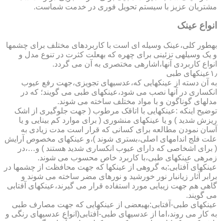
مشتریان عزیز با سیستم تحویل فوری در خدمت شماست.
انواع عینک
به­طور کلی،عینک وسیله ای است با کاربردهای مختلف برای چشمها
و یک وسیله­ی تزئینی برای چهره که به­علت کثرت در تنوع مدل و
انواع کاربردی آنها،اشاره­ی مختصری به آن می گردد.
۱٫عینکهای طبی
به آن دسته از عینکهایی که،عدسیهای تجویزی،جهت رفع عیوب
انکساری در آنها نصب می شود،عینکهای طبی می گویند؛ که در
مدلهای گوناگون و با مواد مختلف ساخته می شوند.
توضیح اینکه :عینکهایی با اتاقک مرطوب ( جهت جلوگیری از اشک
ریزش شدید ) و یا عینکهای منشوری ( برای موارد کم بینایی و یا
آسان نمودن مطالعه برای کسانی که قرار است مدت زیادی به
علت فلج اندامهای اصلی،بستری شوند )،و عینکهای مخصوص آرایش
( برای اشخاصی که دارای عیوب انکساری شدید هستند ) و…،در
زمره­ی عینکهای طبی،با کاربرد خاص محسوب می شوند.
عینکهای آفتابی:به گروهی از عینکها که جهت محافظت از چشمها در
برابر آثار زیانبار نور خورشید و نورهای مضر ساخته می شوند و
گاهی هم جهت زیبایی مورد استفاده قرار می گیرند،عینکهای آفتابی
می گویند.
عینکهای طبی-آفتابی:به­بعضی از عینکهایی که جهت مصارف طبی
به کار می روند،اما از عدسیهای طبی-آفتابی(انواع عدسیهای رنگی و