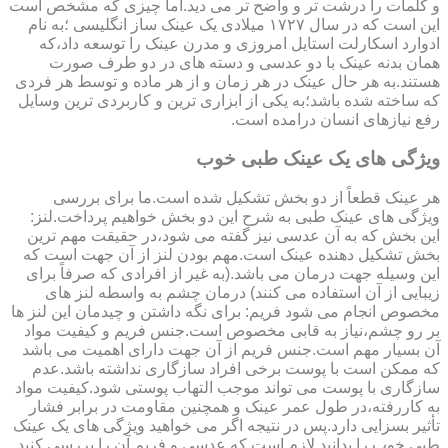
و کلمات را درشت تر و واضح تر می دید.اما چیزی که مشخص است
این است که در سال ۱۷۲۷ میلادی یک عینک ساز انگلیسی ؛به نام
ادوارد اسکارلت استایل امروزی و مدرن عینک را توسعه داد،که
همان بدنه عینک با دو عدسی و دسته های در دو طرف صورت
هستند.به هر حال عینک در هر زمان و از هر ماده و توسط هر فردی
که ساخته شده باشد؛به یکی از ابزاری ترین و کاربردی ترین وسایل
رفع نیازهای انسان درامده است.
ویژگی های یک عینک طبی خوب
هر عینک قطعاً از دو بخش تشکیل شده است.ما برای بررسی
ویژگی های عینک طبی به شرح این دو بخش خواهیم پرداخت.لنز:
این بخش که به آن عدسی نیز گفته می شود،در حقیقت مهم ترین
بخش تشکیل دهنده عینک است.مهم بودن لنز از آن جهت است که
این وسیله جهت درمان می باشد.(به غیر از افرادی که صرفاً برای
زیبایی از آن استفاده می کنند) درمان چشم به واسطه لنز های
مخصوص انجام می شود فریم: برای نگه داشتن و چیدمان این لنز ها
بر رو چشم،نیاز به قابی مخصوص است.جنس فریم و کیفیت مواد
آن بسیار مهم است.جنس فریم از آن جهت دارای اهمیت می باشد
که ممکن است با پوست برخی افراد سازگاری نداشته باشد.عدم
سازگاری با پوست می تواند موجب التهاب پوستی شود.کیفیت مواد
به کاررفته،در طول عمر عینک و همچنین مقاومت در برابر فشار
تأثیر بسزایی دارد.پس در نتیجه اگر می خواهید ویژگی های یک عینک
طبی خوب را بدانید لازم است که عدسی و فریم آن را بررسی کنید