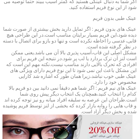
اگر شما به دنبال عینکی هستید که کمتر آسیب ببیند حتماً توصیه می
شود از این نوع فریم استفاده کنید.
عینک طبی بدون فریم
عینک های بدون فریم : اگر تمایل دارید بخش بیشتری از صورت شما
دیده شود،این فریم بسیار برایتان مناسب است.در این طراحی هیچ
قابی،عدسی را احاطه نکرده است و تنها دو بازو برای اتصال با دسته
در نظر گرفته شده است.
مشکل اصلی این قاب،آسیب پذیری بالا آن می باشد.یعنی ممکن
است لنز آن ترک بردارد یا لب پر شود.در نتیجه این فریم برای
افرادی که تحرک بالایی دارند مناسب نیست.نکته مهم این است که
این مشکل باعث این نمی شود تا این نوع فریم دارای ویژگی های
عینک طبی خوب نباشد،زیرا همان طور که اشاره شد کارایی
مخصوص خود را دارد.
عینک های نیم فریم : اگر شما هم دقیقاً نمی دانید بین دو فریم بالا
کدام را انتخاب کنید،همچنان یک انتخاب دیگر پیش روی شما
است.طراحان این عرصه به سلیقه افراد میانه رو نیز توجه کرده اند
و قاب هایی را روانه بازار کرده که بخشی از لنز توسط فریم پوشیده
شده و بخش دیگر آزاد است.