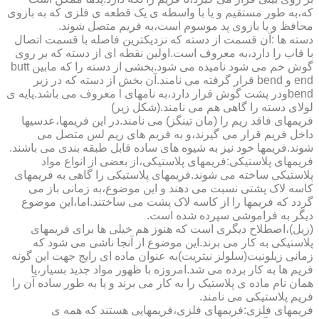
که،به طور مستقیم و یا با واسطه ی یک قطعه ی فلزی که به بازوی
محافظ و یا بازوی پد موسوم است،به فریم متصل شوند.
دسته ها :آن قسمت از دسته که نزدیکترین فاصله با قسمت اتصال
با قاب را دارد،به معروف است.اولین نقطه ای از دسته که بر روی
گوش خم می شود نامیده می شود.بخشی از دسته را که مابین butt
end و bend قرار گرفته می نامند.آن بخش از دسته که در زیر
bendودر پشت گوش قرار دارد،به نامهای l معروف می باشد.پایه ی
لولای دسته را گاهی هم می نامند.(شکل زیر)
فریمهای فاقد ریم را (مان تینگز) می نامند.در این فریمها،عدسیها
داخل فریم قرار می گیرند،و به فریم های ریم لس متصل می
شوند.فریمها خود نیز به شیوه های ساده قابل طبقه بندی می باشند.
فریمهای پلاستیکی:فریمهای پلاستیکی،از بعضی از انواع مواد
پلاستیکی ساخته می شوند.فریمهای پلاستیکی را گاهی به فریمهای
کاسه لاک پشتی نسبت می دهند و این موضوع،به زمانی باز می
گردد که فریمها را از کاسه لاک پشت می ساختند.اما،این موضوع
دیگر به فراموشی سپرده شده است.
(زیل)،اصطلاح دیگری است که هنوز هم خیلی ها برای فریمهای
پلاستیکی به کار می برند.این موضوع از آنجا ناشی می شود که
زمانی زیلونیت(سلولز نیتریت)به عنوان ماده ای رایج جهت این گونه
فریم ها به کار برده می شد.امروزه با ظهور مواد جدید بسیار،یا
همان نام ماده ی پلاستیک را به کار می برند و یا به طور ساده آن را
فریم پلاستیکی می نامند.
فریمهای فلزی:فریمهای فلزی،فریمهایی هستند که همه ی