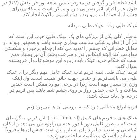
باشد.قطعاً قرار گرفتن در معرض تابش اشعه نور فرابنفش (UV) در
طول عمر افراد تأثیر بسزایی دارد و ممکن است مشکلاتی برای
چشم او ازجمله آب مروارید و دژنراسیون ماکولا،ایجاد کند.
عینک طبی زنانه-عینک طبی مردانه
به طور کلی یکی از ویژگی های یک عینک طبی خوب این است که
لنز آن از نظر پزشکی مناسب بیماری چشم باشد و همچنین بتواند در
مقابل خطراتی که چشم را تهدید می کند ازجمله برخورد و شکستی
مقاومت کند.البته انعکاس نور و سرعت پخش آن نیز بسیار مهم
است که هنگام خرید عینک باید درباره این موضوعات از فروشنده
سؤال کنید.
فریم:عینک طبی نیمه فریم قاب عینک عامل مهم دیگر برای عینک
طبی می باشد.فریم از چندین جهت حائز اهمیت است.اول اینکه
وزن آن بسیار مهم است زیرا در برخی موارد ممکن است چندین
ساعت و یا حتی چندین روز بر روی چشم شما باشد.پس فریم در
درجه اول باید سبک باشد.
فریم انواع مختلفی دارد که به بررسی آن ها می پردازیم.
عینک های با فریم های کامل (Full-Rimmed): این فریم به گونه ای
است که به طور کامل دور تا دور عدسی را پوشش می دهد و امکان
شکستی و آسیب به لنز در آن بسیار پایین است.جنس آن ها معمولاً
از استات،پلاستیک و تیتانیوم ساخته می شود.