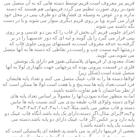
فریم نیز معروف است.فریم،توسط دسته هایی که به آن متصل می
شود،بر روی صورت تنظیم می گردد.فریمهایی هم هستند که دسته
ندارند و در عوض به وسیله ی فشارهای دو طرف بینی در محل خود
قرار می گیرند ویا بر روی فریم دیگری سوار می شوند و یا در دست
نگه داشته می شوند
اجزای جلویی فریم :آن بخش از قاب را که بین دو عدسی و بر روی
بینی قرار می گیرد را پل گویند و لبه ای که دور عدسیهـا را در بر
گرفته،به حدقه معروف است.به قسمتهای بیرونی جلوی قاب که
درمنتها الیه سمت چپ و راست،در نقاطی که دسته ها به آنها متصل
می شوند،می گویند.
تعداد معدودی از فریمهای پلاستیکی،هنوز هم دارای یک پوشش
فلزی در قسمت بیرونی بوده که پرچهایی جهت نگهداری لولا به آنها
متصل شده است.(شکل زیر)
لولاها،دسته ها را به قاب عینک متصل می کنند و تعداد پایه هایشان
فرد است.تعداد پایه ها،سه،پنج و یا هفت است.لولا ها ممکن است که
از نظر ساختمان با هم تفاوت داشته باشند.
اما،به منظور ساده نمودن،آنها را معمولاً بر اساس تعداد پایه های
لولای دسته ولولای قاب طبقه بندی می کنند.نسبت پایه ها مابین
دسته و قاب متغیر می باشد.مثلاً،۲به۱،۱به۲،۳به۲،۲به۳،۴به۳
و۳به۴٫(برای مثال،اگر دسته،دارای یک پایه باشد،آنگاه قاب عینک دو
پایه دارد و بر عکس اگر قاب عینک دارای دو پایه باشد،دسته می
بایست یک پایه داشته باشد.)
بعضی از فریمها دارای پد می باشند.پد،قطعه ای پلاستیکی است که
بر روی بینی قرار می گیرد،تا فریم را نگه دارد.پدها ممکن است