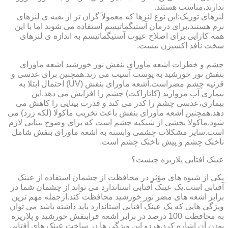
ندارند،مناسب هستند.
لنزهای توریک:این نوع لنزها که معمولاً گران تر از بقیه ی لنزهای
نرم هستند،برای درمان آستیگماتیسم استفاده می شوند اما با این
همه کارایی برای اصلاح عیوب آستیگماتیسم به اندازه ی لنزهای
سخت نافذ اکسیژن نیست.
چشم و خطرات اشعه ماورای بنفش نور خورشید اشعه ماورای
بنفش نور خورشید به پوست آسیب می زند.همچنین برای عدسی و
قرنیه چشم مضراست.اشعه ماورای بنفش (UV) احتمال ابتلا به
بیماری آب مروارید (کاتاراکت) چشم را افزایش می دهد.این
بیماری،عدسی چشم را کدر می کند و قدرت بینایی را کاهش می
دهد.همچنین اشعه ماورای بنفش باعث تخریب ماکولا (لکه زرد) می
شود.ماکولا بخشی از شبکیه چشم است که برای وضوح بینایی لازم
است.سایر مشکلات چشمی وابسته به اشعه ماورای بنفش شامل
ناخنک چشم و پیش ناخنک چشم است.
عینک آفتابی پلاریزه چیست؟
یکی از شیوه های مؤثر در محافظت از چشمان استفاده از عینک
آفتابی است.یک عینک آفتابی استاندارد می تواند از چشمان شما در
برابر اشعه های مضر نور خورشید محافظت کند.ازجمله مهم ترین
ویژگی هایی که یک عینک آفتابی استاندارد باید داشته باشد می توان
به محافظت 100 درصد در برابر اشعه فرابنفش خورشید و پلاریزه
بودن آن اشاره کرد.هردو این ویژگی ها در ساخت عینک های آفتابی