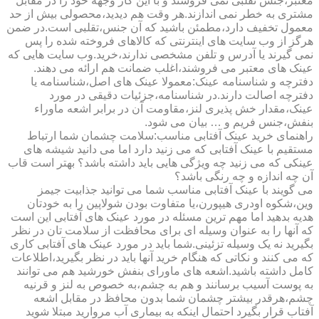
معتبر،جنس تقلبی نمی فروشند و با این کار وجهه خود را در مقابل
مشتری به خطر نمی اندازند.هر وقت هم دیدید،محصولی بیش از حد
معمول تخفیف دارد،مطمئن باشید که آن جنس،تقلبی است.در ضمن
هرگز از وب سایت های اینترنتی که کالاهای فروخته شده را پس
نمی گیرند یا آدرس و تلفن مشخصی ندارند،خرید.وب سایت هایی که
عینک های معتبر می فروشند،اغلب ضمانت هم ارائه می دهند.
دفترچه و شناسنامه عینک:معمولا عینک های اصل،شناسنامه یا
دفترچه اصالت دارند.در شناسنامه،جزئیات دقیقی در مورد
عینک،مقدار خش پذیری لنز،مقاومت آن در برابر اشعه ماوراء
بنفش،جنس فریم و … بیان می شود.
راهنمای خرید عینک آفتابی مناسب:سلامت چشمان شما ارتباط
مستقیم با عینک آفتابی که می زنید دارد اما می دانید شیشه های
عینکی که می زنید چه ویژگی هایی باید داشته باشد؟ بهتر است قاب
آن چه اندازه و چه رنگی باشد؟
می گویند با عینک آفتابی مناسب شما می توانید جذابیت جیمز
وین،شکوه اودری هیپورن،یا متفاوت بودن شولاپین را به خودتان
هدیه بدهید اما مهم ترین مسئله در مورد عینک های آفتابی این است
که آنها را به عنوان وسیله ای برای محافظت از سلامت تان در نظر
بگیرید نه یک وسیله تزئینی.شما باید در مورد عینک های آفتابی کاری
که می کنند و نکاتی که هنگام خرید آنها باید در نظر بگیرید،اطلاعات
کامل داشته باشید.اشعه های ماورای بنفش خورشید هم می توانند
به پوست آسیب برسانند و هم به چشم،به خصوص به لنز و قرنیه
چشم،هرقدر بیشتر چشمان شما بدون محافظ در مقابل اشعه
آفتاب قرار بگیرد احتمال اینکه به بیماری آب مروارید مبتلا شوید