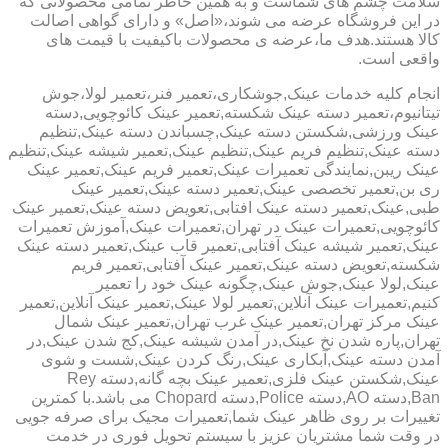
سلامت چشم های شماست و به همین خاطر تمامی محصولاتی که
در این فروشگاه عرضه می شوند،«اصل» و دارای گواهی اصالت
کالا هستند.هدف ما،عرضه ی محصولات باکیفیت با قیمت های
واقعی است.
انجام کلیه خدمات عینک,جوشکاری،تعمیر فنر،تعمیر لولا،جوش
تیتانیوم،تعمیر دسته عینک شکسته,تعمیر عینک کائوچویی,دسته
عینک ورزشی,شکستن دسته عینک,چسباندن دسته عینک,تنظیم
دسته عینک,تنظیم فریم عینک,تنظیم عینک,تعمیر شیشه عینک,تنظیم
عینک ریبن,نمایندگی تعمیرات عینک,تعمیر فریم عینک,تعمیر عینک
ری بن,تعمیر تخصصی عینک,تعمیر دسته عینک,تعمیر عینک
طبی,عینک,تعمیر دسته عینک افتابی,تعویض دسته عینک,تعمیر عینک
کائوچویی,تعمیرات عینک در تهران,تعمیرات عینک,آموزش تعمیرات
عینک,تعمیر شیشه عینک آفتابی,تعمیر قاب عینک,تعمیر دسته عینک
شکسته,تعویض دسته عینک,تعمیر عینک آفتابی,تعمیر فریم
عینک,لولا عینک,جوش عینک,چگونه عینک خود را تعمیر
کنیم,تعمیرات عینک آنلاین,تعمیر لولا عینک,تعمیر عینک آنلاین,تعمیر
عینک مرکز تهران,تعمیر عینک غرب تهران,تعمیر عینک شمال
تهران,پاره شدن نخ عینک,در آمدن شیشه عینک,کج شدن عینک,در
آمدن دسته عینک,آبکاری عینک,رنگ کردن عینک,شست و شوی
عینک,شکستن عینک فلزی,تعمیر عینک بچه گانه,دسته Rey
Ban,دسته AO,دسته Police,دسته Chopard می باشد.با کمترین
تغییرات بر روی ظاهر عینک شما,تعمیرات مجیک برای صرفه جویی
در وقت شما مشتریان عزیز با سیستم تحویل فوری در خدمت