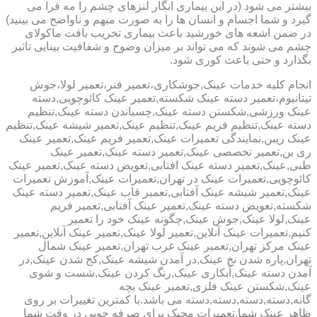
بیشتر می شود (در این بیماری انگار لنزهای چشم را مه فرا می
گیرد و شما اجسام و انسان ها را به صورت مبهم و ناواضح می بینید)
در ضمن اشعه های خورشید باعث بیماری تخریب بافت ماکولای
چشم می شوند که می تواند بر میزان وضوح و شفافیت بینایی تاثیر
بگذارد و حتی باعث کوری شود.
انجام کلیه خدمات عینک,جوشکاری،تعمیر فنر،تعمیر لولا،جوش
تیتانیوم،تعمیر دسته عینک شکسته,تعمیر عینک کائوچویی,دسته
عینک ورزشی,شکستن دسته عینک,چسباندن دسته عینک,تنظیم
دسته عینک,تنظیم فریم عینک,تنظیم عینک,تعمیر شیشه عینک,تنظیم
عینک ریبن,نمایندگی تعمیرات عینک,تعمیر فریم عینک,تعمیر عینک
ری بن,تعمیر تخصصی عینک,تعمیر دسته عینک,تعمیر عینک
طبی,عینک,تعمیر دسته عینک افتابی,تعویض دسته عینک,تعمیر عینک
کائوچویی,تعمیرات عینک در تهران,تعمیرات عینک,آموزش تعمیرات
عینک,تعمیر شیشه عینک آفتابی,تعمیر قاب عینک,تعمیر دسته عینک
شکسته,تعویض دسته عینک,تعمیر عینک آفتابی,تعمیر فریم
عینک,لولا عینک,جوش عینک,چگونه عینک خود را تعمیر
کنیم,تعمیرات عینک آنلاین,تعمیر لولا عینک,تعمیر عینک آنلاین,تعمیر
عینک مرکز تهران,تعمیر عینک غرب تهران,تعمیر عینک شمال
تهران,پاره شدن نخ عینک,در آمدن شیشه عینک,کج شدن عینک,در
آمدن دسته عینک,آبکاری عینک,رنگ کردن عینک,شست و شوی
عینک,شکستن عینک فلزی,تعمیر عینک بچه
گانه,دسته,دسته,دسته,دسته می باشد.با کمترین تغییرات بر روی
ظاهر عینک شما,تعمیرات مجیک برای صرفه جویی در وقت شما