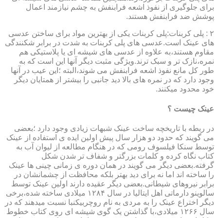
برای جلوگیری از نفوذ اشعه فرابنفش به چشم نیازمند اعمال
پوشش ضد فرابنفش هستند.
۲ : پلی کربنات:پلی کربنات یکی از بهترین مواد برای ساختن عدسی
های عینک است.عدسی های پلی کربنات به شدت در برابر شکنندگی
مقاوم هستند،به علاوه از عدسی های شیشه ای یا پلاستیکی هم
نمره،نازک تر و سبک ترند.ویژگی مثبت دیگر آنها این است که به
طور کل مانع نفوذ اشعه فرابنفش می شوند،البته ؛این عیب در آنها
وجود دارد که در نمره های بالا دید جانبی را بیشتر از همتایان دیگر
خود محدود میکنند.
عینک چیست ؟
در ربطه با تاریخچه ساخت عینک شبهات زیادی وجود دارد ؛بعضی
می گویند که حدود دو هزار سال پیش اولین ایده ی استفاده از عینک
توسط سنکا فیلسوف رومی که در هنگام مطالعه از لیوان آب به
کتاب نگاه کرده و کلمات بزرگتر و شفاف تر شدن شکل
گرفته.بعضی دیگر می گویند در همان دوره ی زمانی چینی ها عینک
را ساخته اند اما نه برای دید بهتر بلکه محافظت از چشمانشان در
برابر نیروهای شیطانی.بعضی دیگر عقیده دارند اولین عینک توسط
سالوینو دارماتی اهل ایتالیا در سال ۱۲۸۴ میلادی ساخته شده،برخی
دیگر اختراع عینک را به مردی به نام روچربیکنبا نسبت میدهند که در
سال ۱۲۶۶ میلادی،با گذاشتن یک گوی شیشه ای روی کتاب خطوط